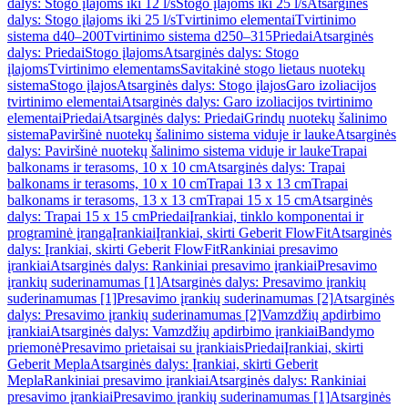
dalys: Stogo įlajoms iki 12 l/s
Stogo įlajoms iki 25 l/s
Atsarginės
dalys: Stogo įlajoms iki 25 l/s
Tvirtinimo elementai
Tvirtinimo
sistema d40–200
Tvirtinimo sistema d250–315
Priedai
Atsarginės
dalys: Priedai
Stogo įlajoms
Atsarginės dalys: Stogo
įlajoms
Tvirtinimo elementams
Savitakinė stogo lietaus nuotekų
sistema
Stogo įlajos
Atsarginės dalys: Stogo įlajos
Garo izoliacijos
tvirtinimo elementai
Atsarginės dalys: Garo izoliacijos tvirtinimo
elementai
Priedai
Atsarginės dalys: Priedai
Grindų nuotekų šalinimo
sistema
Paviršinė nuotekų šalinimo sistema viduje ir lauke
Atsarginės
dalys: Paviršinė nuotekų šalinimo sistema viduje ir lauke
Trapai
balkonams ir terasoms, 10 x 10 cm
Atsarginės dalys: Trapai
balkonams ir terasoms, 10 x 10 cm
Trapai 13 x 13 cm
Trapai
balkonams ir terasoms, 13 x 13 cm
Trapai 15 x 15 cm
Atsarginės
dalys: Trapai 15 x 15 cm
Priedai
Įrankiai, tinklo komponentai ir
programinė įranga
Įrankiai
Įrankiai, skirti Geberit FlowFit
Atsarginės
dalys: Įrankiai, skirti Geberit FlowFit
Rankiniai presavimo
įrankiai
Atsarginės dalys: Rankiniai presavimo įrankiai
Presavimo
įrankių suderinamumas [1]
Atsarginės dalys: Presavimo įrankių
suderinamumas [1]
Presavimo įrankių suderinamumas [2]
Atsarginės
dalys: Presavimo įrankių suderinamumas [2]
Vamzdžių apdirbimo
įrankiai
Atsarginės dalys: Vamzdžių apdirbimo įrankiai
Bandymo
priemonė
Presavimo prietaisai su įrankiais
Priedai
Įrankiai, skirti
Geberit Mepla
Atsarginės dalys: Įrankiai, skirti Geberit
Mepla
Rankiniai presavimo įrankiai
Atsarginės dalys: Rankiniai
presavimo įrankiai
Presavimo įrankių suderinamumas [1]
Atsarginės