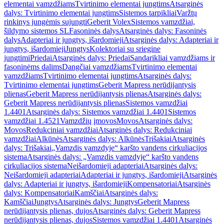
elementai vamzdžiams
Tvirtinimo elementai jungtims
Atsarginės
dalys: Tvirtinimo elementai jungtims
Sistemos tarpikliai
Varžtų
rinkinys jungėmis sujungti
Geberit Volex
Sistemos vamzdžiai,
šildymo sistemos SL
Fasoninės dalys
Atsarginės dalys: Fasoninės
dalys
Adapteriai ir jungtys, išardomieji
Atsarginės dalys: Adapteriai ir
jungtys, išardomieji
Jungtys
Kolektoriai su sriegine
jungtimi
Priedai
Atsarginės dalys: Priedai
Sandarikliai vamzdžiams ir
fasoninėms dalims
Dangčiai vamzdžiams
Tvirtinimo elementai
vamzdžiams
Tvirtinimo elementai jungtims
Atsarginės dalys:
Tvirtinimo elementai jungtims
Geberit Mapress nerūdijantysis
plienas
Geberit Mapress nerūdijantysis plienas
Atsarginės dalys:
Geberit Mapress nerūdijantysis plienas
Sistemos vamzdžiai
1.4401
Atsarginės dalys: Sistemos vamzdžiai 1.4401
Sistemos
vamzdžiai 1.4521
Vamzdžių įmovos
Movos
Atsarginės dalys:
Movos
Redukciniai vamzdžiai
Atsarginės dalys: Redukciniai
vamzdžiai
Alkūnės
Atsarginės dalys: Alkūnės
Trišakiai
Atsarginės
dalys: Trišakiai
„Vamzdis vamzdyje“ karšto vandens cirkuliacijos
sistema
Atsarginės dalys: „Vamzdis vamzdyje“ karšto vandens
cirkuliacijos sistema
Neišardomieji adapteriai
Atsarginės dalys:
Neišardomieji adapteriai
Adapteriai ir jungtys, išardomieji
Atsarginės
dalys: Adapteriai ir jungtys, išardomieji
Kompensatoriai
Atsarginės
dalys: Kompensatoriai
Kamščiai
Atsarginės dalys:
Kamščiai
Jungtys
Atsarginės dalys: Jungtys
Geberit Mapress
nerūdijantysis plienas, dujos
Atsarginės dalys: Geberit Mapress
nerūdijantysis plienas, dujos
Sistemos vamzdžiai 1.4401
Atsarginės