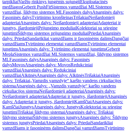
tarpikliai
Varžtų rinkinys jungėmis sujungti
Eksploatacinės
medžiagos
Geberit PushFit
Sistemos vamzdžiai ML
Sistemos
vamzdžiai, šildymo sistemos ML
Fasoninės dalys
Atsarginės dalys:
Fasoninės dalys
Tvirtinimo kronšteinas
Trišakiai
Neišardomieji
adapteriai
Atsarginės dalys: Neišardomieji adapteriai
Adapteriai ir
jungtys, išardomieji
Prijungimo moduliai
Kolektoriai su sriegine
jungtimi
Šildymo sistemos prijungimo moduliai
Priedai
Atsarginės
dalys: Priedai
Sandarikliai vamzdžiams ir fasoninėms dalims
Dangčiai
vamzdžiams
Tvirtinimo elementai vamzdžiams
Tvirtinimo elementai
jungtims
Atsarginės dalys: Tvirtinimo elementai jungtims
Geberit
Mepla
Sistemos vamzdžiai ML
Sistemos vamzdžiai, šildymo sistemos
ML
Fasoninės dalys
Atsarginės dalys: Fasoninės
dalys
Movos
Atsarginės dalys: Movos
Redukciniai
vamzdžiai
Atsarginės dalys: Redukciniai
vamzdžiai
Alkūnės
Atsarginės dalys: Alkūnės
Trišakiai
Atsarginės
dalys: Trišakiai
„Vamzdis vamzdyje“ karšto vandens cirkuliacijos
sistema
Atsarginės dalys: „Vamzdis vamzdyje“ karšto vandens
cirkuliacijos sistema
Neišardomieji adapteriai
Atsarginės dalys:
Neišardomieji adapteriai
Adapteriai ir jungtys, išardomieji
Atsarginės
dalys: Adapteriai ir jungtys, išardomieji
Kamščiai
Atsarginės dalys:
Kamščiai
Jungtys
Atsarginės dalys: Jungtys
Kolektoriai su sriegine
jungtimi
Trišakiai šildymo sistemai
Atsarginės dalys: Trišakiai
šildymo sistemai
Šildymo sistemos jungtys
Atsarginės dalys: Šildymo
sistemos jungtys
Priedai
Atsarginės dalys: Priedai
Sandarikliai
vamzdžiams ir fasoninėms dalims
Dangčiai vamzdžiams
Tvirtinimo