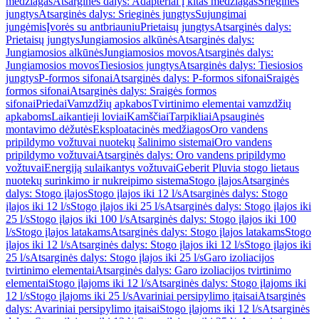
medžiagas
Atsarginės dalys: Adapteriai į kitas medžiagas
Srieginės
jungtys
Atsarginės dalys: Srieginės jungtys
Sujungimai
jungėmis
Įvorės su antbriauniu
Prietaisų jungtys
Atsarginės dalys:
Prietaisų jungtys
Jungiamosios alkūnės
Atsarginės dalys:
Jungiamosios alkūnės
Jungiamosios movos
Atsarginės dalys:
Jungiamosios movos
Tiesiosios jungtys
Atsarginės dalys: Tiesiosios
jungtys
P-formos sifonai
Atsarginės dalys: P-formos sifonai
Sraigės
formos sifonai
Atsarginės dalys: Sraigės formos
sifonai
Priedai
Vamzdžių apkabos
Tvirtinimo elementai vamzdžių
apkaboms
Laikantieji loviai
Kamščiai
Tarpikliai
Apsauginės
montavimo dėžutės
Eksploatacinės medžiagos
Oro vandens
pripildymo vožtuvai nuotekų šalinimo sistemai
Oro vandens
pripildymo vožtuvai
Atsarginės dalys: Oro vandens pripildymo
vožtuvai
Energiją sulaikantys vožtuvai
Geberit Pluvia stogo lietaus
nuotekų surinkimo ir nukreipimo sistema
Stogo įlajos
Atsarginės
dalys: Stogo įlajos
Stogo įlajos iki 12 l/s
Atsarginės dalys: Stogo
įlajos iki 12 l/s
Stogo įlajos iki 25 l/s
Atsarginės dalys: Stogo įlajos iki
25 l/s
Stogo įlajos iki 100 l/s
Atsarginės dalys: Stogo įlajos iki 100
l/s
Stogo įlajos latakams
Atsarginės dalys: Stogo įlajos latakams
Stogo
įlajos iki 12 l/s
Atsarginės dalys: Stogo įlajos iki 12 l/s
Stogo įlajos iki
25 l/s
Atsarginės dalys: Stogo įlajos iki 25 l/s
Garo izoliacijos
tvirtinimo elementai
Atsarginės dalys: Garo izoliacijos tvirtinimo
elementai
Stogo įlajoms iki 12 l/s
Atsarginės dalys: Stogo įlajoms iki
12 l/s
Stogo įlajoms iki 25 l/s
Avariniai persipylimo įtaisai
Atsarginės
dalys: Avariniai persipylimo įtaisai
Stogo įlajoms iki 12 l/s
Atsarginės