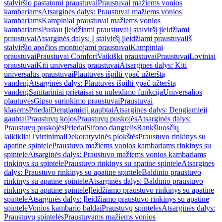
stalviršio pastatomi praustuvai
Praustuvai mažiems vonios
kambariams
Atsarginės dalys: Praustuvai mažiems vonios
kambariams
Kampiniai praustuvai mažiems vonios
kambariams
Pusiau įleidžiami praustuvai
Į stalviršį įleidžiami
praustuvai
Atsarginės dalys: Į stalviršį įleidžiami praustuvai
Iš
stalviršio apačios montuojami praustuvai
Kampiniai
praustuvai
Praustuvai Comfort
Vaikiški praustuvai
Praustuvai
Loviniai
praustuvai
Kiti universalūs praustuvai
Atsarginės dalys: Kiti
universalūs praustuvai
Plautuvės išpilti ypač užterštą
vandenį
Atsarginės dalys: Plautuvės išpilti ypač užterštą
vandenį
Sanitariniai prietaisai su nuleidimo funkcija
Universalios
plautuvės
Gipso surinkimo praustuvai
Praustuvai
klasėms
Priedai
Dengiamieji gaubtai
Atsarginės dalys: Dengiamieji
gaubtai
Praustuvų kojos
Praustuvų puskojės
Atsarginės dalys:
Praustuvų puskojės
Priedai
Sifono dangtelis
Rankšluosčių
laikikliai
Tvirtinimai
Dekoratyvinės plokštės
Praustuvo rinkinys su
apatine spintele
Praustuvo mažiems vonios kambariams rinkinys su
spintele
Atsarginės dalys: Praustuvo mažiems vonios kambariams
rinkinys su spintele
Praustuvo rinkinys su apatine spintele
Atsarginės
dalys: Praustuvo rinkinys su apatine spintele
Baldinio praustuvo
rinkinys su apatine spintele
Atsarginės dalys: Baldinio praustuvo
rinkinys su apatine spintele
Įleidžiamo praustuvo rinkinys su apatine
spintele
Atsarginės dalys: Įleidžiamo praustuvo rinkinys su apatine
spintele
Vonios kambario baldai
Praustuvų spintelės
Atsarginės dalys:
Praustuvų spintelės
Praustuvams mažiems vonios