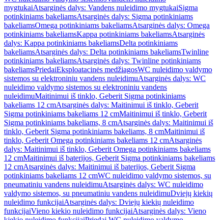
mygtukai
Atsarginės dalys: Vandens nuleidimo mygtukai
Sigma
potinkiniams bakeliams
Atsarginės dalys: Sigma potinkiniams
bakeliams
Omega potinkiniams bakeliams
Atsarginės dalys: Omega
potinkiniams bakeliams
Kappa potinkiniams bakeliams
Atsarginės
dalys: Kappa potinkiniams bakeliams
Delta potinkiniams
bakeliams
Atsarginės dalys: Delta potinkiniams bakeliams
Twinline
potinkiniams bakeliams
Atsarginės dalys: Twinline potinkiniams
bakeliams
Priedai
Eksploatacinės medžiagos
WC nuleidimo valdymo
sistemos su elektroniniu vandens nuleidimu
Atsarginės dalys: WC
nuleidimo valdymo sistemos su elektroniniu vandens
nuleidimu
Maitinimui iš tinklo, Geberit Sigma potinkiniams
bakeliams 12 cm
Atsarginės dalys: Maitinimui iš tinklo, Geberit
Sigma potinkiniams bakeliams 12 cm
Maitinimui iš tinklo, Geberit
Sigma potinkiniams bakeliams, 8 cm
Atsarginės dalys: Maitinimui iš
tinklo, Geberit Sigma potinkiniams bakeliams, 8 cm
Maitinimui iš
tinklo, Geberit Omega potinkiniams bakeliams 12 cm
Atsarginės
dalys: Maitinimui iš tinklo, Geberit Omega potinkiniams bakeliams
12 cm
Maitinimui iš baterijos, Geberit Sigma potinkiniams bakeliams
12 cm
Atsarginės dalys: Maitinimui iš baterijos, Geberit Sigma
potinkiniams bakeliams 12 cm
WC nuleidimo valdymo sistemos, su
pneumatiniu vandens nuleidimu
Atsarginės dalys: WC nuleidimo
valdymo sistemos, su pneumatiniu vandens nuleidimu
Dviejų kiekių
nuleidimo funkcijai
Atsarginės dalys: Dviejų kiekių nuleidimo
funkcijai
Vieno kiekio nuleidimo funkcijai
Atsarginės dalys: Vieno
kiekio nuleidimo funkcijai
Priedai WC nuleidimo valdymo