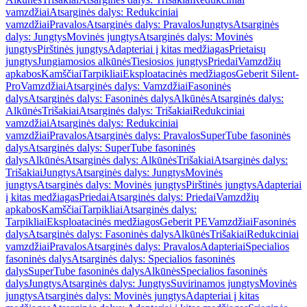
vamzdžiai
Atsarginės dalys: Redukciniai
vamzdžiai
Pravalos
Atsarginės dalys: Pravalos
Jungtys
Atsarginės
dalys: Jungtys
Movinės jungtys
Atsarginės dalys: Movinės
jungtys
Pirštinės jungtys
Adapteriai į kitas medžiagas
Prietaisų
jungtys
Jungiamosios alkūnės
Tiesiosios jungtys
Priedai
Vamzdžių
apkabos
Kamščiai
Tarpikliai
Eksploatacinės medžiagos
Geberit Silent-
Pro
Vamzdžiai
Atsarginės dalys: Vamzdžiai
Fasoninės
dalys
Atsarginės dalys: Fasoninės dalys
Alkūnės
Atsarginės dalys:
Alkūnės
Trišakiai
Atsarginės dalys: Trišakiai
Redukciniai
vamzdžiai
Atsarginės dalys: Redukciniai
vamzdžiai
Pravalos
Atsarginės dalys: Pravalos
SuperTube fasoninės
dalys
Atsarginės dalys: SuperTube fasoninės
dalys
Alkūnės
Atsarginės dalys: Alkūnės
Trišakiai
Atsarginės dalys:
Trišakiai
Jungtys
Atsarginės dalys: Jungtys
Movinės
jungtys
Atsarginės dalys: Movinės jungtys
Pirštinės jungtys
Adapteriai
į kitas medžiagas
Priedai
Atsarginės dalys: Priedai
Vamzdžių
apkabos
Kamščiai
Tarpikliai
Atsarginės dalys:
Tarpikliai
Eksploatacinės medžiagos
Geberit PE
Vamzdžiai
Fasoninės
dalys
Atsarginės dalys: Fasoninės dalys
Alkūnės
Trišakiai
Redukciniai
vamzdžiai
Pravalos
Atsarginės dalys: Pravalos
Adapteriai
Specialios
fasoninės dalys
Atsarginės dalys: Specialios fasoninės
dalys
SuperTube fasoninės dalys
Alkūnės
Specialios fasoninės
dalys
Jungtys
Atsarginės dalys: Jungtys
Suvirinamos jungtys
Movinės
jungtys
Atsarginės dalys: Movinės jungtys
Adapteriai į kitas