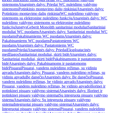
sistemoms
Atsarginės dalys: Priedai WC nuleidimo valdymo
sistemoms
Potinkinio montavimo dalių rinkiniai
Atsarginės dalys:
Potinkinio montavimo dalių rinkiniai
WC nuleidimo valdymo
sistemoms su elektronine nuleidimo funkcija
Atsarginės dalys: WC
nuleidimo valdymo sistemoms su elektronine nuleidimo
funkcija
Jungtys
Geberit Monolith sanitariniai moduliai
Sanitariniai
moduliai WC puodams
Atsarginės dalys: Sanitariniai moduliai WC
puodams
Pakabinamiems WC puodams
Atsarginės dalys:
Pakabinamiems WC puodams
Pastatomiems WC
puodams
Atsarginės dalys: Pastatomiems WC
puodams
Priedai
Atsarginės dalys: Priedai
Eksploatacinės
medžiagos
Sanitariniai moduliai, skirti bidė
Atsarginės dalys:
Sanitariniai moduliai, skirti bidė
Pakabinamoms ir pastatomoms
bidė
Atsarginės dalys: Pakabinamoms ir pastatomoms
bidė
Pisuarai
Pisuarai, vandens nuleidimo režimas, su vidiniu
apvadu
Atsarginės dalys: Pisuarai, vandens nuleidimo režimas, su
vidiniu apvadu
Be dangčio
Atsarginės dalys: Be dangčio
Pisuarai,
vandens nuleidimo režimas, be vidinio apvado
Atsarginės dalys:
Pisuarai, vandens nuleidimo režimas, be vidinio apvado
Išorinei ir
potinkinei pisuarų valdymo sistemai
Atsarginės dalys: Išorinei ir
potinkinei pisuarų valdymo sistemai
Su integruota pisuarų valdymo
sistema
Atsarginės dalys: Su integruota pisuarų valdymo
sistema
Integruotai pisuarų valdymo sistemai
Atsarginės dalys:
Integruotai pisuarų valdymo sistemai
Pisuarai, vandens nuleidimo