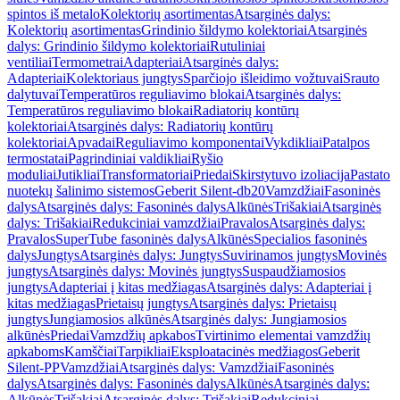
spintos iš metalo
Kolektorių asortimentas
Atsarginės dalys:
Kolektorių asortimentas
Grindinio šildymo kolektoriai
Atsarginės
dalys: Grindinio šildymo kolektoriai
Rutuliniai
ventiliai
Termometrai
Adapteriai
Atsarginės dalys:
Adapteriai
Kolektoriaus jungtys
Sparčiojo išleidimo vožtuvai
Srauto
dalytuvai
Temperatūros reguliavimo blokai
Atsarginės dalys:
Temperatūros reguliavimo blokai
Radiatorių kontūrų
kolektoriai
Atsarginės dalys: Radiatorių kontūrų
kolektoriai
Apvadai
Reguliavimo komponentai
Vykdikliai
Patalpos
termostatai
Pagrindiniai valdikliai
Ryšio
moduliai
Jutikliai
Transformatoriai
Priedai
Skirstytuvo izoliacija
Pastato
nuotekų šalinimo sistemos
Geberit Silent-db20
Vamzdžiai
Fasoninės
dalys
Atsarginės dalys: Fasoninės dalys
Alkūnės
Trišakiai
Atsarginės
dalys: Trišakiai
Redukciniai vamzdžiai
Pravalos
Atsarginės dalys:
Pravalos
SuperTube fasoninės dalys
Alkūnės
Specialios fasoninės
dalys
Jungtys
Atsarginės dalys: Jungtys
Suvirinamos jungtys
Movinės
jungtys
Atsarginės dalys: Movinės jungtys
Suspaudžiamosios
jungtys
Adapteriai į kitas medžiagas
Atsarginės dalys: Adapteriai į
kitas medžiagas
Prietaisų jungtys
Atsarginės dalys: Prietaisų
jungtys
Jungiamosios alkūnės
Atsarginės dalys: Jungiamosios
alkūnės
Priedai
Vamzdžių apkabos
Tvirtinimo elementai vamzdžių
apkaboms
Kamščiai
Tarpikliai
Eksploatacinės medžiagos
Geberit
Silent-PP
Vamzdžiai
Atsarginės dalys: Vamzdžiai
Fasoninės
dalys
Atsarginės dalys: Fasoninės dalys
Alkūnės
Atsarginės dalys:
Alkūnės
Trišakiai
Atsarginės dalys: Trišakiai
Redukciniai