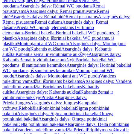
rėmai
Atsarginės dalys: Potinkiniai rėmai
Rėmai WC
puodams
Atsarginės dalys: Rėmai WC puodams
Rėmai
praustuvams
Atsarginės dalys: Rėmai praustuvams
Rėmai
bidė
Atsarginės dalys: Rėmai bidė
Rėmai pisuarams
Atsarginės dalys:
Rėmai pisuarams
Rėmai dušams
Atsarginės dalys: Rėmai
dušams
Priedai
WC puodų elementams
Tvirtinimo
elementams
Išoriniai bakeliai
Išoriniai bakeliai WC puodams, iš
plastiko
Atsarginės dalys: Išoriniai bakeliai WC puodams, iš
plastiko
Montuojami ant WC puodų
Atsarginės dalys: Montuojami
ant WC puodų
Kabantis aukštai
Atsarginės dalys: Kabantis
aukštai
Kabantis žemai ir vidutiniame aukštyje
Atsarginės dalys:
Kabantis žemai ir vidutiniame aukštyje
Išoriniai bakeliai WC
puodams, iš sanitarinės keramikos
Atsarginės dalys: Išoriniai bakeliai
WC puodams, iš sanitarinės keramikos
Montuojami ant WC
puodų
Atsarginės dalys: Montuojami ant WC puodų
Vandens
nuleidimo vamzdžiai išoriniams bakeliams
Atsarginės dalys: Vandens
nuleidimo vamzdžiai išoriniams bakeliams
Kabantis
aukštai
Atsarginės dalys: Kabantis aukštai
Kabantis žemai ir
vidutiniame aukštyje
Priedai
Atsarginės dalys:
Priedai
Jungtys
Atsarginės dalys: Jungtys
Kampiniai
vožtuvai
Riebokšliai
Potinkiniai bakeliai
Sigma potinkiniai
bakeliai
Atsarginės dalys: Sigma potinkiniai bakeliai
Omega
potinkiniai bakeliai
Atsarginės dalys: Omega potinkiniai
bakeliai
Delta potinkiniai bakeliai
Atsarginės dalys: Delta potinkiniai
bakeliai
Vandens nuleidimo vamzdžiai
Priedai
Pripildymo vožtuvai ir