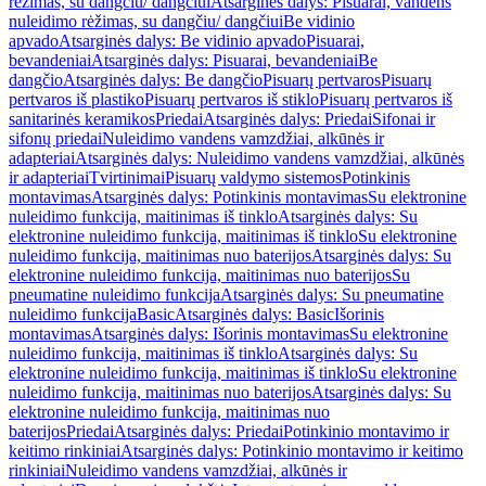
rėžimas, su dangčiu/ dangčiui
Atsarginės dalys: Pisuarai, vandens
nuleidimo rėžimas, su dangčiu/ dangčiui
Be vidinio
apvado
Atsarginės dalys: Be vidinio apvado
Pisuarai,
bevandeniai
Atsarginės dalys: Pisuarai, bevandeniai
Be
dangčio
Atsarginės dalys: Be dangčio
Pisuarų pertvaros
Pisuarų
pertvaros iš plastiko
Pisuarų pertvaros iš stiklo
Pisuarų pertvaros iš
sanitarinės keramikos
Priedai
Atsarginės dalys: Priedai
Sifonai ir
sifonų priedai
Nuleidimo vandens vamzdžiai, alkūnės ir
adapteriai
Atsarginės dalys: Nuleidimo vandens vamzdžiai, alkūnės
ir adapteriai
Tvirtinimai
Pisuarų valdymo sistemos
Potinkinis
montavimas
Atsarginės dalys: Potinkinis montavimas
Su elektronine
nuleidimo funkcija, maitinimas iš tinklo
Atsarginės dalys: Su
elektronine nuleidimo funkcija, maitinimas iš tinklo
Su elektronine
nuleidimo funkcija, maitinimas nuo baterijos
Atsarginės dalys: Su
elektronine nuleidimo funkcija, maitinimas nuo baterijos
Su
pneumatine nuleidimo funkcija
Atsarginės dalys: Su pneumatine
nuleidimo funkcija
Basic
Atsarginės dalys: Basic
Išorinis
montavimas
Atsarginės dalys: Išorinis montavimas
Su elektronine
nuleidimo funkcija, maitinimas iš tinklo
Atsarginės dalys: Su
elektronine nuleidimo funkcija, maitinimas iš tinklo
Su elektronine
nuleidimo funkcija, maitinimas nuo baterijos
Atsarginės dalys: Su
elektronine nuleidimo funkcija, maitinimas nuo
baterijos
Priedai
Atsarginės dalys: Priedai
Potinkinio montavimo ir
keitimo rinkiniai
Atsarginės dalys: Potinkinio montavimo ir keitimo
rinkiniai
Nuleidimo vandens vamzdžiai, alkūnės ir