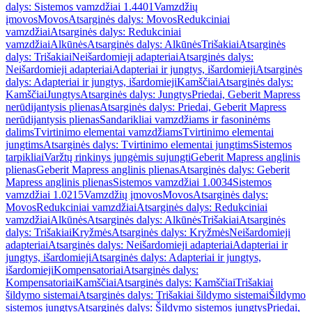
dalys: Sistemos vamzdžiai 1.4401
Vamzdžių
įmovos
Movos
Atsarginės dalys: Movos
Redukciniai
vamzdžiai
Atsarginės dalys: Redukciniai
vamzdžiai
Alkūnės
Atsarginės dalys: Alkūnės
Trišakiai
Atsarginės
dalys: Trišakiai
Neišardomieji adapteriai
Atsarginės dalys:
Neišardomieji adapteriai
Adapteriai ir jungtys, išardomieji
Atsarginės
dalys: Adapteriai ir jungtys, išardomieji
Kamščiai
Atsarginės dalys:
Kamščiai
Jungtys
Atsarginės dalys: Jungtys
Priedai, Geberit Mapress
nerūdijantysis plienas
Atsarginės dalys: Priedai, Geberit Mapress
nerūdijantysis plienas
Sandarikliai vamzdžiams ir fasoninėms
dalims
Tvirtinimo elementai vamzdžiams
Tvirtinimo elementai
jungtims
Atsarginės dalys: Tvirtinimo elementai jungtims
Sistemos
tarpikliai
Varžtų rinkinys jungėmis sujungti
Geberit Mapress anglinis
plienas
Geberit Mapress anglinis plienas
Atsarginės dalys: Geberit
Mapress anglinis plienas
Sistemos vamzdžiai 1.0034
Sistemos
vamzdžiai 1.0215
Vamzdžių įmovos
Movos
Atsarginės dalys:
Movos
Redukciniai vamzdžiai
Atsarginės dalys: Redukciniai
vamzdžiai
Alkūnės
Atsarginės dalys: Alkūnės
Trišakiai
Atsarginės
dalys: Trišakiai
Kryžmės
Atsarginės dalys: Kryžmės
Neišardomieji
adapteriai
Atsarginės dalys: Neišardomieji adapteriai
Adapteriai ir
jungtys, išardomieji
Atsarginės dalys: Adapteriai ir jungtys,
išardomieji
Kompensatoriai
Atsarginės dalys:
Kompensatoriai
Kamščiai
Atsarginės dalys: Kamščiai
Trišakiai
šildymo sistemai
Atsarginės dalys: Trišakiai šildymo sistemai
Šildymo
sistemos jungtys
Atsarginės dalys: Šildymo sistemos jungtys
Priedai,