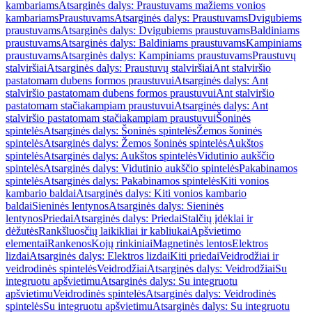
kambariams
Atsarginės dalys: Praustuvams mažiems vonios
kambariams
Praustuvams
Atsarginės dalys: Praustuvams
Dvigubiems
praustuvams
Atsarginės dalys: Dvigubiems praustuvams
Baldiniams
praustuvams
Atsarginės dalys: Baldiniams praustuvams
Kampiniams
praustuvams
Atsarginės dalys: Kampiniams praustuvams
Praustuvų
stalviršiai
Atsarginės dalys: Praustuvų stalviršiai
Ant stalviršio
pastatomam dubens formos praustuvui
Atsarginės dalys: Ant
stalviršio pastatomam dubens formos praustuvui
Ant stalviršio
pastatomam stačiakampiam praustuvui
Atsarginės dalys: Ant
stalviršio pastatomam stačiakampiam praustuvui
Šoninės
spintelės
Atsarginės dalys: Šoninės spintelės
Žemos šoninės
spintelės
Atsarginės dalys: Žemos šoninės spintelės
Aukštos
spintelės
Atsarginės dalys: Aukštos spintelės
Vidutinio aukščio
spintelės
Atsarginės dalys: Vidutinio aukščio spintelės
Pakabinamos
spintelės
Atsarginės dalys: Pakabinamos spintelės
Kiti vonios
kambario baldai
Atsarginės dalys: Kiti vonios kambario
baldai
Sieninės lentynos
Atsarginės dalys: Sieninės
lentynos
Priedai
Atsarginės dalys: Priedai
Stalčių įdėklai ir
dėžutės
Rankšluosčių laikikliai ir kabliukai
Apšvietimo
elementai
Rankenos
Kojų rinkiniai
Magnetinės lentos
Elektros
lizdai
Atsarginės dalys: Elektros lizdai
Kiti priedai
Veidrodžiai ir
veidrodinės spintelės
Veidrodžiai
Atsarginės dalys: Veidrodžiai
Su
integruotu apšvietimu
Atsarginės dalys: Su integruotu
apšvietimu
Veidrodinės spintelės
Atsarginės dalys: Veidrodinės
spintelės
Su integruotu apšvietimu
Atsarginės dalys: Su integruotu