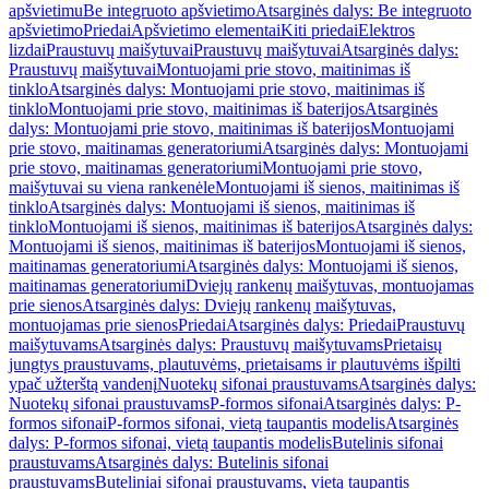
apšvietimu
Be integruoto apšvietimo
Atsarginės dalys: Be integruoto
apšvietimo
Priedai
Apšvietimo elementai
Kiti priedai
Elektros
lizdai
Praustuvų maišytuvai
Praustuvų maišytuvai
Atsarginės dalys:
Praustuvų maišytuvai
Montuojami prie stovo, maitinimas iš
tinklo
Atsarginės dalys: Montuojami prie stovo, maitinimas iš
tinklo
Montuojami prie stovo, maitinimas iš baterijos
Atsarginės
dalys: Montuojami prie stovo, maitinimas iš baterijos
Montuojami
prie stovo, maitinamas generatoriumi
Atsarginės dalys: Montuojami
prie stovo, maitinamas generatoriumi
Montuojami prie stovo,
maišytuvai su viena rankenėle
Montuojami iš sienos, maitinimas iš
tinklo
Atsarginės dalys: Montuojami iš sienos, maitinimas iš
tinklo
Montuojami iš sienos, maitinimas iš baterijos
Atsarginės dalys:
Montuojami iš sienos, maitinimas iš baterijos
Montuojami iš sienos,
maitinamas generatoriumi
Atsarginės dalys: Montuojami iš sienos,
maitinamas generatoriumi
Dviejų rankenų maišytuvas, montuojamas
prie sienos
Atsarginės dalys: Dviejų rankenų maišytuvas,
montuojamas prie sienos
Priedai
Atsarginės dalys: Priedai
Praustuvų
maišytuvams
Atsarginės dalys: Praustuvų maišytuvams
Prietaisų
jungtys praustuvams, plautuvėms, prietaisams ir plautuvėms išpilti
ypač užterštą vandenį
Nuotekų sifonai praustuvams
Atsarginės dalys:
Nuotekų sifonai praustuvams
P-formos sifonai
Atsarginės dalys: P-
formos sifonai
P-formos sifonai, vietą taupantis modelis
Atsarginės
dalys: P-formos sifonai, vietą taupantis modelis
Butelinis sifonai
praustuvams
Atsarginės dalys: Butelinis sifonai
praustuvams
Buteliniai sifonai praustuvams, vietą taupantis