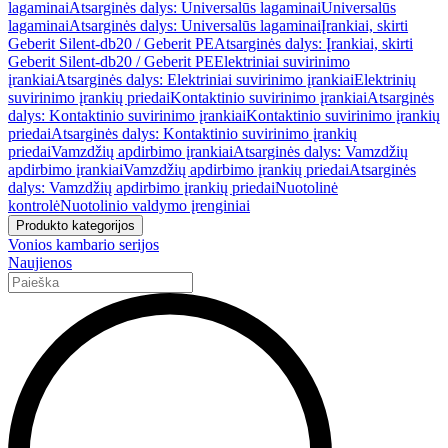
lagaminai
Atsarginės dalys: Universalūs lagaminai
Universalūs
lagaminai
Atsarginės dalys: Universalūs lagaminai
Įrankiai, skirti
Geberit Silent-db20 / Geberit PE
Atsarginės dalys: Įrankiai, skirti
Geberit Silent-db20 / Geberit PE
Elektriniai suvirinimo
įrankiai
Atsarginės dalys: Elektriniai suvirinimo įrankiai
Elektrinių
suvirinimo įrankių priedai
Kontaktinio suvirinimo įrankiai
Atsarginės
dalys: Kontaktinio suvirinimo įrankiai
Kontaktinio suvirinimo įrankių
priedai
Atsarginės dalys: Kontaktinio suvirinimo įrankių
priedai
Vamzdžių apdirbimo įrankiai
Atsarginės dalys: Vamzdžių
apdirbimo įrankiai
Vamzdžių apdirbimo įrankių priedai
Atsarginės
dalys: Vamzdžių apdirbimo įrankių priedai
Nuotolinė
kontrolė
Nuotolinio valdymo įrenginiai
Produkto kategorijos
Vonios kambario serijos
Naujienos