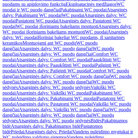
puodams su apiplovimo funkcija
Eksploatacinės medžiagos
WC
puodai ir WC puodų dangčiai
Pakabinami WC puodai
Atsarginės
dalys: Pakabinami WC puodai
WC puodai
Atsarginės dalys: WC
puodai
Pastatomi WC puodai
Atsarginės dalys: Pastatomi WC
puodai
WC puodai išoriniams bakeliams montuoti
Atsarginės dalys:
WC puodai išoriniams bakeliams montuoti
WC puodai
Atsarginės
dalys: WC puodai
Išoriniai bakeliai WC puodams, iš sanitarinės
keramikos
Montuojami ant WC puodų
WC puodų
dangčiai
Atsarginės dalys: WC puodų dangčiai
WC puodų
dangčiai
Atsarginės dalys: WC puodų dangčiai
Comfort WC
puodai
Atsarginės dalys: Comfort WC puodai
Paaukštinti WC
puodai
Atsarginės dalys: Paaukštinti WC puodai
Pailginti WC
puodai
Atsarginės dalys: Pailginti WC puodai
Comfort WC puodų
dangčiai
Atsarginės dalys: Comfort WC puodų dangčiai
WC puodų
dangčiai
Atsarginės dalys: WC puodų dangčiai
WC puodų
sėdynės
Atsarginės dalys: WC puodų sėdynės
Vaikiški WC
puodai
Atsarginės dalys: Vaikiški WC puodai
Pakabinami WC
puodai
Atsarginės dalys: Pakabinami WC puodai
Pastatomi WC
puodai
Atsarginės dalys: Pastatomi WC puodai
Vaikiški WC puodų
dangčiai
Atsarginės dalys: Vaikiški WC puodų dangčiai
WC puodų
dangčiai
Atsarginės dalys: WC puodų dangčiai
WC puodų
sėdynės
Atsarginės dalys: WC puodų sėdynės
Bidės
Pakabinamos
bidė
Atsarginės dalys: Pakabinamos bidė
Pastatomos
bidė
Priedai
Atsarginės dalys: Priedai
Vandens nuleidimo mygtukai ir
WC nuleidimo valdymo sistemos
Vandens nuleidimo