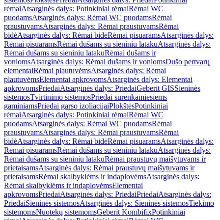
rėmai
Atsarginės dalys: Potinkiniai rėmai
Rėmai WC
puodams
Atsarginės dalys: Rėmai WC puodams
Rėmai
praustuvams
Atsarginės dalys: Rėmai praustuvams
Rėmai
bidė
Atsarginės dalys: Rėmai bidė
Rėmai pisuarams
Atsarginės dalys:
Rėmai pisuarams
Rėmai dušams su sieniniu lataku
Atsarginės dalys:
Rėmai dušams su sieniniu lataku
Rėmai dušams ir
vonioms
Atsarginės dalys: Rėmai dušams ir vonioms
Dušo pertvarų
elementai
Rėmai plautuvėms
Atsarginės dalys: Rėmai
plautuvėms
Elementai apkrovoms
Atsarginės dalys: Elementai
apkrovoms
Priedai
Atsarginės dalys: Priedai
Geberit GIS
Sieninės
sistemos
Tvirtinimo sistemos
Priedai surenkamiesiems
gaminiams
Priedai garso izoliacijai
Plokštės
Potinkiniai
rėmai
Atsarginės dalys: Potinkiniai rėmai
Rėmai WC
puodams
Atsarginės dalys: Rėmai WC puodams
Rėmai
praustuvams
Atsarginės dalys: Rėmai praustuvams
Rėmai
bidė
Atsarginės dalys: Rėmai bidė
Rėmai pisuarams
Atsarginės dalys:
Rėmai pisuarams
Rėmai dušams su sieniniu lataku
Atsarginės dalys:
Rėmai dušams su sieniniu lataku
Rėmai praustuvų maišytuvams ir
prietaisams
Atsarginės dalys: Rėmai praustuvų maišytuvams ir
prietaisams
Rėmai skalbyklėms ir indaplovėms
Atsarginės dalys:
Rėmai skalbyklėms ir indaplovėms
Elementai
apkrovoms
Priedai
Atsarginės dalys: Priedai
Priedai
Atsarginės dalys:
Priedai
Sieninės sistemos
Atsarginės dalys: Sieninės sistemos
Tiekimo
sistemoms
Nuotekų sistemoms
Geberit Kombifix
Potinkiniai