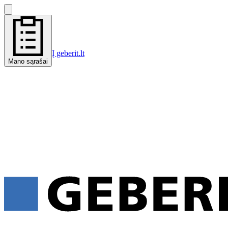
Į geberit.lt
Mano sąrašai