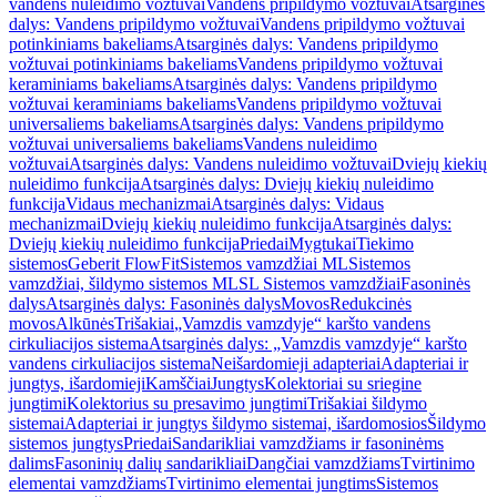
vandens nuleidimo vožtuvai
Vandens pripildymo vožtuvai
Atsarginės
dalys: Vandens pripildymo vožtuvai
Vandens pripildymo vožtuvai
potinkiniams bakeliams
Atsarginės dalys: Vandens pripildymo
vožtuvai potinkiniams bakeliams
Vandens pripildymo vožtuvai
keraminiams bakeliams
Atsarginės dalys: Vandens pripildymo
vožtuvai keraminiams bakeliams
Vandens pripildymo vožtuvai
universaliems bakeliams
Atsarginės dalys: Vandens pripildymo
vožtuvai universaliems bakeliams
Vandens nuleidimo
vožtuvai
Atsarginės dalys: Vandens nuleidimo vožtuvai
Dviejų kiekių
nuleidimo funkcija
Atsarginės dalys: Dviejų kiekių nuleidimo
funkcija
Vidaus mechanizmai
Atsarginės dalys: Vidaus
mechanizmai
Dviejų kiekių nuleidimo funkcija
Atsarginės dalys:
Dviejų kiekių nuleidimo funkcija
Priedai
Mygtukai
Tiekimo
sistemos
Geberit FlowFit
Sistemos vamzdžiai ML
Sistemos
vamzdžiai, šildymo sistemos ML
SL Sistemos vamzdžiai
Fasoninės
dalys
Atsarginės dalys: Fasoninės dalys
Movos
Redukcinės
movos
Alkūnės
Trišakiai
„Vamzdis vamzdyje“ karšto vandens
cirkuliacijos sistema
Atsarginės dalys: „Vamzdis vamzdyje“ karšto
vandens cirkuliacijos sistema
Neišardomieji adapteriai
Adapteriai ir
jungtys, išardomieji
Kamščiai
Jungtys
Kolektoriai su sriegine
jungtimi
Kolektorius su presavimo jungtimi
Trišakiai šildymo
sistemai
Adapteriai ir jungtys šildymo sistemai, išardomosios
Šildymo
sistemos jungtys
Priedai
Sandarikliai vamzdžiams ir fasoninėms
dalims
Fasoninių dalių sandarikliai
Dangčiai vamzdžiams
Tvirtinimo
elementai vamzdžiams
Tvirtinimo elementai jungtims
Sistemos