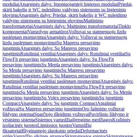
moduliai
Atsarginės dalys: Įmontuojamieji higienos moduliai
Priedai,
skirti bakelių ir WC nuleidimo valdymo sistemoms su higieniniu
plovimu
Atsarginės dalys: Priedai, skirti bakelių ir WC nuleidimo
valdymo sistemoms su higieniniu plovimu
Maitinimo
transformatoriai
Atsarginės dalys: Maitinimo transformatoriai
Tinklo
komponentai
Vamzdynų armatūros
Vožtuvai su statmenuoju lizdu
paslėptam montavimui
Atsarginės dalys: Vožtuvai su statmenuoju
lizdu paslėptam montavimui
Su Mapress presavimo
jungtimis
Atsarginės dalys: Su Mapress presavimo
jungtimis
Rutuliniai ventiliai
Atsarginės dalys: Rutuliniai ventiliai
Su
FlowFit presavimo jungtimis
Atsarginės dalys: Su FlowFit
presavimo jungtimis
Su Mepla presavimo jungtimis
Atsarginės dalys:
Su Mepla presavimo jungtimis
Su Mapress presavimo
jungtimis
Atsarginės dalys: Su Mapress presavimo
jungtimis
Rutuliniai ventiliai paslėptam montavimui
Atsarginės dalys:
Rutuliniai ventiliai paslėptam montavimui
Su FlowFit presavimo
jungtimis
Su Mepla presavimo jungtimis
Atsarginės dalys: Su Mepla
presavimo jungtimis
Su Volex presavimo jungtimis
Su jungtimis
Compact
Atsarginės dalys: Su jungtimis Compact
Atgaliniai
vožtuvai
Su Mapress presavimo jungtimis
Oro šalinimo vožtuvai
šildymo sistemai
Sparčiojo išleidimo vožtuvai
Paviršinio šildymo ir
vėsinimo sistema
Sistemos vamzdžiai
Įrengimo medžiagos
Kraštinės
izoliacinės juostos
Lipniosios juostos
Vamzdžių
fiksatoriai
Išlyginamojo sluoksnio priedai
Deformacinės
siūlės
Vamzdžio alkūnės atramos
Skirstomosios spintos
Skirstomosios