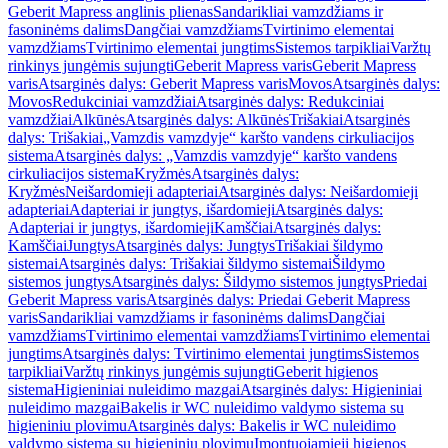
Geberit Mapress anglinis plienas
Sandarikliai vamzdžiams ir
fasoninėms dalims
Dangčiai vamzdžiams
Tvirtinimo elementai
vamzdžiams
Tvirtinimo elementai jungtims
Sistemos tarpikliai
Varžtų
rinkinys jungėmis sujungti
Geberit Mapress varis
Geberit Mapress
varis
Atsarginės dalys: Geberit Mapress varis
Movos
Atsarginės dalys:
Movos
Redukciniai vamzdžiai
Atsarginės dalys: Redukciniai
vamzdžiai
Alkūnės
Atsarginės dalys: Alkūnės
Trišakiai
Atsarginės
dalys: Trišakiai
„Vamzdis vamzdyje“ karšto vandens cirkuliacijos
sistema
Atsarginės dalys: „Vamzdis vamzdyje“ karšto vandens
cirkuliacijos sistema
Kryžmės
Atsarginės dalys:
Kryžmės
Neišardomieji adapteriai
Atsarginės dalys: Neišardomieji
adapteriai
Adapteriai ir jungtys, išardomieji
Atsarginės dalys:
Adapteriai ir jungtys, išardomieji
Kamščiai
Atsarginės dalys:
Kamščiai
Jungtys
Atsarginės dalys: Jungtys
Trišakiai šildymo
sistemai
Atsarginės dalys: Trišakiai šildymo sistemai
Šildymo
sistemos jungtys
Atsarginės dalys: Šildymo sistemos jungtys
Priedai
Geberit Mapress varis
Atsarginės dalys: Priedai Geberit Mapress
varis
Sandarikliai vamzdžiams ir fasoninėms dalims
Dangčiai
vamzdžiams
Tvirtinimo elementai vamzdžiams
Tvirtinimo elementai
jungtims
Atsarginės dalys: Tvirtinimo elementai jungtims
Sistemos
tarpikliai
Varžtų rinkinys jungėmis sujungti
Geberit higienos
sistema
Higieniniai nuleidimo mazgai
Atsarginės dalys: Higieniniai
nuleidimo mazgai
Bakelis ir WC nuleidimo valdymo sistema su
higieniniu plovimu
Atsarginės dalys: Bakelis ir WC nuleidimo
valdymo sistema su higieniniu plovimu
Įmontuojamieji higienos