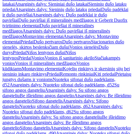
latakai
Atsarginės dalys: Sieniniai dušo latakai
Sieninių dušo latakų
priedai
Atsarginės dalys: Sieninių dušo latakų priedai
Dušo padėklai
ir dušo paviršiai
Atsarginės dalys: Dušo padėklai ir dušo
paviršiai
Dušo paviršiai iš mineralinės medžiagos ir Geberit Duofix
tvirtinimo elementai
Dušo paviršiai iš mineralinės
medžiagos
Atsarginės dalys: Dušo paviršiai iš mineralinės
medžiagos
Montavimo elementai
Atsarginės dalys: Montavimo
elementai
Priedai
Dušo pertvaros
Dušo pertvaros
Stacionarios dušo
sienelės, skirtos beslenksčiam dušui
Vonios sienelės
Dušo
durys
Priedai
Nišos lentynos dušui
Nišos
lentynos
Priedai
Vonios
Vonios iš sanitarinio akrilo
Stačiakampės
vonios
Vonios iš mineralinės medžiagos
Vonios
kūdikiams
Montavimo elementai
Kojelių rinkinys ir skersinių sijų bei
sieninio inkaro rinkinys
Priedai
Remonto rinkiniai
Kiti priedai
Prietaisų
jungtys dušams ir vonioms
Nuotekų sifonai dušo padėklams,
d52
Atsarginės dalys: Nuotekų sifonai dušo padėklams, d52
Su
sifono angos dangteliu
Atsarginės dalys: Su sifono angos
dangteliu
Be išleidimo angos dangtelio
Atsarginės dalys: Be išleidimo
angos dangtelio
Sifono dangtelis
Atsarginės dalys: Sifono
dangtelis
Nuotekų sifonai dušo padėklams, d62
Atsarginės dalys:
Nuotekų sifonai dušo padėklams, d62
Su sifono angos
dangteliu
Atsarginės dalys: Su sifono angos dangteliu
Be išleidimo
angos dangtelio
Atsarginės dalys: Be išleidimo angos
dangtelio
Sifono dangtelis
Atsarginės dalys: Sifono dangtelis
Nuotekų
sifonai dušo padėklams, d90
Atsarginės dalys: Nuotekų sifonai dušo