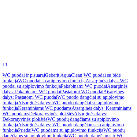
LT
WC puodai ir pisuarai
Geberit AquaClean WC puodai su bidė
funkcija
WC puodai su apiplovimo funkcija
Atsarginės dalys: WC
puodai su apiplovimo funkcija
Pakabinami WC puodai
Atsarginės
dalys: Pakabinami WC puodai
Pastatomi WC puodai
Atsarginės
dalys: Pastatomi WC puodai
WC puodo dangčiai su apiplovimo
funkcija
Atsarginės dalys: WC puodo dangčiai su apiplovimo
funkcija
Keraminiams WC puodams
Atsarginės dalys: Keraminiams
WC puodams
Dekoratyvinės plokštės
Atsarginės dalys:
Dekoratyvinės plokštės
WC puodų dangčiams su apiplovimo
funkcija
Atsarginės dalys: WC puodų dangčiams su apiplovimo
funkcija
Priedai
WC puodams su apiplovimo funkcija
WC puodų
dangčiams su apiplovimo funkcija
WC puodų dangčiams ir WC