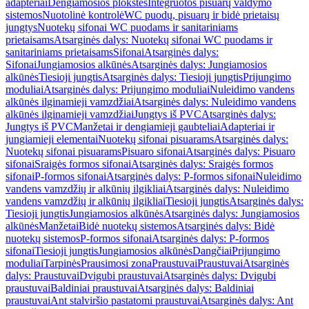
adapteriai
Dengiamosios plokštės
Integruotos pisuarų valdymo
sistemos
Nuotolinė kontrolė
WC puodų, pisuarų ir bidė prietaisų
jungtys
Nuotekų sifonai WC puodams ir sanitariniams
prietaisams
Atsarginės dalys: Nuotekų sifonai WC puodams ir
sanitariniams prietaisams
Sifonai
Atsarginės dalys:
Sifonai
Jungiamosios alkūnės
Atsarginės dalys: Jungiamosios
alkūnės
Tiesioji jungtis
Atsarginės dalys: Tiesioji jungtis
Prijungimo
moduliai
Atsarginės dalys: Prijungimo moduliai
Nuleidimo vandens
alkūnės ilginamieji vamzdžiai
Atsarginės dalys: Nuleidimo vandens
alkūnės ilginamieji vamzdžiai
Jungtys iš PVC
Atsarginės dalys:
Jungtys iš PVC
Manžetai ir dengiamieji gaubteliai
Adapteriai ir
jungiamieji elementai
Nuotekų sifonai pisuarams
Atsarginės dalys:
Nuotekų sifonai pisuarams
Pisuaro sifonai
Atsarginės dalys: Pisuaro
sifonai
Sraigės formos sifonai
Atsarginės dalys: Sraigės formos
sifonai
P-formos sifonai
Atsarginės dalys: P-formos sifonai
Nuleidimo
vandens vamzdžių ir alkūnių ilgikliai
Atsarginės dalys: Nuleidimo
vandens vamzdžių ir alkūnių ilgikliai
Tiesioji jungtis
Atsarginės dalys:
Tiesioji jungtis
Jungiamosios alkūnės
Atsarginės dalys: Jungiamosios
alkūnės
Manžetai
Bidė nuotekų sistemos
Atsarginės dalys: Bidė
nuotekų sistemos
P-formos sifonai
Atsarginės dalys: P-formos
sifonai
Tiesioji jungtis
Jungiamosios alkūnės
Dangčiai
Prijungimo
moduliai
Tarpinės
Prausimosi zona
Praustuvai
Praustuvai
Atsarginės
dalys: Praustuvai
Dvigubi praustuvai
Atsarginės dalys: Dvigubi
praustuvai
Baldiniai praustuvai
Atsarginės dalys: Baldiniai
praustuvai
Ant stalviršio pastatomi praustuvai
Atsarginės dalys: Ant