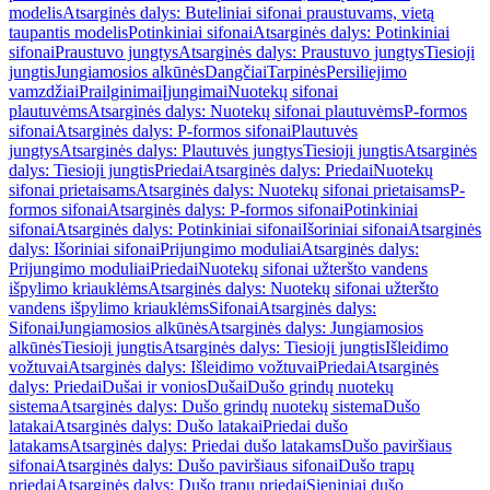
modelis
Atsarginės dalys: Buteliniai sifonai praustuvams, vietą
taupantis modelis
Potinkiniai sifonai
Atsarginės dalys: Potinkiniai
sifonai
Praustuvo jungtys
Atsarginės dalys: Praustuvo jungtys
Tiesioji
jungtis
Jungiamosios alkūnės
Dangčiai
Tarpinės
Persiliejimo
vamzdžiai
Prailginimai
Įjungimai
Nuotekų sifonai
plautuvėms
Atsarginės dalys: Nuotekų sifonai plautuvėms
P-formos
sifonai
Atsarginės dalys: P-formos sifonai
Plautuvės
jungtys
Atsarginės dalys: Plautuvės jungtys
Tiesioji jungtis
Atsarginės
dalys: Tiesioji jungtis
Priedai
Atsarginės dalys: Priedai
Nuotekų
sifonai prietaisams
Atsarginės dalys: Nuotekų sifonai prietaisams
P-
formos sifonai
Atsarginės dalys: P-formos sifonai
Potinkiniai
sifonai
Atsarginės dalys: Potinkiniai sifonai
Išoriniai sifonai
Atsarginės
dalys: Išoriniai sifonai
Prijungimo moduliai
Atsarginės dalys:
Prijungimo moduliai
Priedai
Nuotekų sifonai užteršto vandens
išpylimo kriauklėms
Atsarginės dalys: Nuotekų sifonai užteršto
vandens išpylimo kriauklėms
Sifonai
Atsarginės dalys:
Sifonai
Jungiamosios alkūnės
Atsarginės dalys: Jungiamosios
alkūnės
Tiesioji jungtis
Atsarginės dalys: Tiesioji jungtis
Išleidimo
vožtuvai
Atsarginės dalys: Išleidimo vožtuvai
Priedai
Atsarginės
dalys: Priedai
Dušai ir vonios
Dušai
Dušo grindų nuotekų
sistema
Atsarginės dalys: Dušo grindų nuotekų sistema
Dušo
latakai
Atsarginės dalys: Dušo latakai
Priedai dušo
latakams
Atsarginės dalys: Priedai dušo latakams
Dušo paviršiaus
sifonai
Atsarginės dalys: Dušo paviršiaus sifonai
Dušo trapų
priedai
Atsarginės dalys: Dušo trapų priedai
Sieniniai dušo