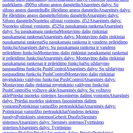
padėklams, d90
Su sifono angos dangteliu
Atsarginės dalys: Su
sifono angos dangteliu
Be išleidimo angos dangtelio
Atsarginės dalys:
Be išleidimo angos dangtelio
Sifono dangtelis
Atsarginės dalys:
Sifono dangtelis
Nuotekų sifonai vonioms, d52
Atsarginės dalys:
Nuotekų sifonai vonioms, d52
Su pasukamąja rankena
Atsarginės
dalys: Su pasukamąja rankena
Montavimo dalių rinkiniai
pasukamajai rankenai
Atsarginės dalys: Montavimo dalių rinkiniai
pasukamajai rankenai
Su pasukamąja rankena ir vandens prileidimo
funkcija
Atsarginės dalys: Su pasukamąja rankena ir vandens
prileidimo funkcija
Montavimo dalių rinkiniai pasukamajai rankenai
ir prileidimo funkcijai
Atsarginės dalys: Montavimo dalių rinkiniai
pasukamajai rankenai ir prileidimo funkcijai
Su uždarymo
paspaudimu funkcija PushControl
Atsarginės dalys: Su uždarymo
paspaudimu funkcija PushControl
Montavimo dalių rinkiniai
mygtukinio valdymo funkcijai PushControl
Atsarginės dalys:
Montavimo dalių rinkiniai mygtukinio valdymo funkcijai
PushControl
Su vožtuvo akle
Atsarginės dalys: Su vožtuvo
akle
Priedai nuotekų sistemos fasoninėms dalims vonioms
Atsarginės
dalys: Priedai nuotekų sistemos fasoninėms dalims
vonioms
Potinkiniai vamzdžio pertraukikliai
Atsarginės dalys:
Potinkiniai vamzdžio pertraukikliai
Vandens tiekimo
jungtys
Potinkinės sistemos
Geberit Duofix
Sieninės
sistemos
Atsarginės dalys: Sieninės sistemos
Tvirtinimo
sistemos
Atsarginės dalys: Tvirtinimo
sistemos
Plokštės
Priedai
Atsarginės dalys: Priedai
Potinkiniai