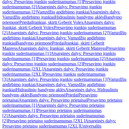
dalys: Presavimo įrankių suderinamumas [1]
Presavimo įrankių
suderinamumas [2]
Atsarginės dalys: Presavimo įrankių
suderinamumas [2]
Vamzdžių apdirbimo įrankiai
Atsarginės dalys:
Vamzdžių apdirbimo įrankiai
Hidraulinių bandymų aklės
Bandymo
priemonė
Priedai
Įrankiai, skirti Geberit Volex
Atsarginės dalys:
Įrankiai, skirti Geberit Volex
Presavimo įrankių suderinamumas
[2]
Atsarginės dalys: Presavimo įrankių suderinamumas [2]
Vamzdžių
apdirbimo įrankiai
Atsarginės dalys: Vamzdžių apdirbimo
įrankiai
Bandymo priemonė
Priedai
Įrankiai, skirti Geberit
Mapress
Atsarginės dalys: Įrankiai, skirti Geberit Mapress
Presavimo
įrankių suderinamumas [1]
Atsarginės dalys: Presavimo įrankių
suderinamumas [1]
Presavimo įrankių suderinamumas [2]
Atsarginės
dalys: Presavimo įrankių suderinamumas [2]
Presavimo įrankių
suderinamumas [2XL]
Atsarginės dalys: Presavimo įrankių
suderinamumas [2XL]
Presavimo įrankių suderinamumas
[3]
Atsarginės dalys: Presavimo įrankių suderinamumas [3]
Vamzdžių
apdirbimo įrankiai
Atsarginės dalys: Vamzdžių apdirbimo
įrankiai
Hidraulinių bandymų aklės
Atsarginės dalys: Hidraulinių
bandymų aklės
Bandymo priemonė
Priedai
Presavimo
prietaisai
Atsarginės dalys: Presavimo prietaisai
Presavimo prietaisų
suderinamumas [1]
Atsarginės dalys: Presavimo prietaisų
suderinamumas [1]
Presavimo prietaisų suderinamumas
[2]
Atsarginės dalys: Presavimo prietaisų suderinamumas
[2]
Presavimo prietaisų suderinamumas [2XL]
Atsarginės dalys:
Presavimo prietaisų suderinamumas [2XL]
Universalūs