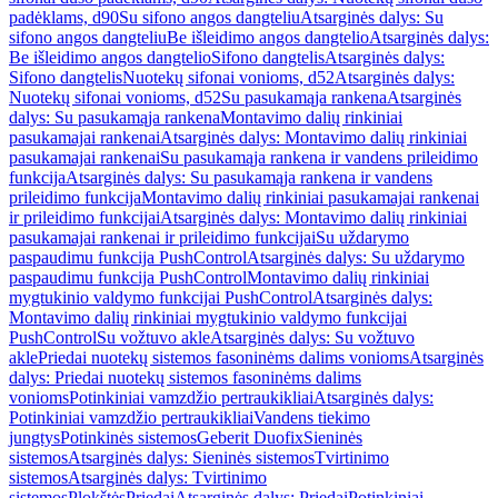
padėklams, d90
Su sifono angos dangteliu
Atsarginės dalys: Su
sifono angos dangteliu
Be išleidimo angos dangtelio
Atsarginės dalys:
Be išleidimo angos dangtelio
Sifono dangtelis
Atsarginės dalys:
Sifono dangtelis
Nuotekų sifonai vonioms, d52
Atsarginės dalys:
Nuotekų sifonai vonioms, d52
Su pasukamąja rankena
Atsarginės
dalys: Su pasukamąja rankena
Montavimo dalių rinkiniai
pasukamajai rankenai
Atsarginės dalys: Montavimo dalių rinkiniai
pasukamajai rankenai
Su pasukamąja rankena ir vandens prileidimo
funkcija
Atsarginės dalys: Su pasukamąja rankena ir vandens
prileidimo funkcija
Montavimo dalių rinkiniai pasukamajai rankenai
ir prileidimo funkcijai
Atsarginės dalys: Montavimo dalių rinkiniai
pasukamajai rankenai ir prileidimo funkcijai
Su uždarymo
paspaudimu funkcija PushControl
Atsarginės dalys: Su uždarymo
paspaudimu funkcija PushControl
Montavimo dalių rinkiniai
mygtukinio valdymo funkcijai PushControl
Atsarginės dalys:
Montavimo dalių rinkiniai mygtukinio valdymo funkcijai
PushControl
Su vožtuvo akle
Atsarginės dalys: Su vožtuvo
akle
Priedai nuotekų sistemos fasoninėms dalims vonioms
Atsarginės
dalys: Priedai nuotekų sistemos fasoninėms dalims
vonioms
Potinkiniai vamzdžio pertraukikliai
Atsarginės dalys:
Potinkiniai vamzdžio pertraukikliai
Vandens tiekimo
jungtys
Potinkinės sistemos
Geberit Duofix
Sieninės
sistemos
Atsarginės dalys: Sieninės sistemos
Tvirtinimo
sistemos
Atsarginės dalys: Tvirtinimo
sistemos
Plokštės
Priedai
Atsarginės dalys: Priedai
Potinkiniai