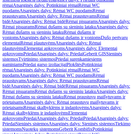
rėmai
Atsarginės dalys: Potinkiniai rėmai
Rėmai WC
puodams
Atsarginės dalys: Rėmai WC puodams
Rėmai
praustuvams
Atsarginės dalys: Rėmai praustuvams
Rėmai
bidė
Atsarginės dalys: Rėmai bidė
Rėmai pisuarams
Atsarginės dalys:
Rėmai pisuarams
Rėmai dušams su sieniniu lataku
Atsarginės dalys:
Rėmai dušams su sieniniu lataku
Rėmai dušams ir
vonioms
Atsarginės dalys: Rėmai dušams ir vonioms
Dušo pertvarų
elementai
Rėmai plautuvėms
Atsarginės dalys: Rėmai
plautuvėms
Elementai apkrovoms
Atsarginės dalys: Elementai
apkrovoms
Priedai
Atsarginės dalys: Priedai
Geberit GIS
Sieninės
sistemos
Tvirtinimo sistemos
Priedai surenkamiesiems
gaminiams
Priedai garso izoliacijai
Plokštės
Potinkiniai
rėmai
Atsarginės dalys: Potinkiniai rėmai
Rėmai WC
puodams
Atsarginės dalys: Rėmai WC puodams
Rėmai
praustuvams
Atsarginės dalys: Rėmai praustuvams
Rėmai
bidė
Atsarginės dalys: Rėmai bidė
Rėmai pisuarams
Atsarginės dalys:
Rėmai pisuarams
Rėmai dušams su sieniniu lataku
Atsarginės dalys:
Rėmai dušams su sieniniu lataku
Rėmai praustuvų maišytuvams ir
prietaisams
Atsarginės dalys: Rėmai praustuvų maišytuvams ir
prietaisams
Rėmai skalbyklėms ir indaplovėms
Atsarginės dalys:
Rėmai skalbyklėms ir indaplovėms
Elementai
apkrovoms
Priedai
Atsarginės dalys: Priedai
Priedai
Atsarginės dalys:
Priedai
Sieninės sistemos
Atsarginės dalys: Sieninės sistemos
Tiekimo
sistemoms
Nuotekų sistemoms
Geberit Kombifix
Potinkiniai