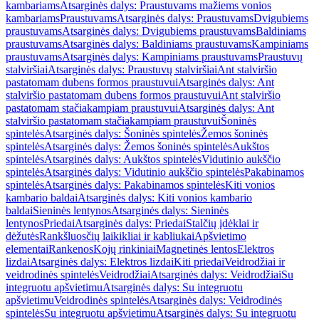
kambariams
Atsarginės dalys: Praustuvams mažiems vonios
kambariams
Praustuvams
Atsarginės dalys: Praustuvams
Dvigubiems
praustuvams
Atsarginės dalys: Dvigubiems praustuvams
Baldiniams
praustuvams
Atsarginės dalys: Baldiniams praustuvams
Kampiniams
praustuvams
Atsarginės dalys: Kampiniams praustuvams
Praustuvų
stalviršiai
Atsarginės dalys: Praustuvų stalviršiai
Ant stalviršio
pastatomam dubens formos praustuvui
Atsarginės dalys: Ant
stalviršio pastatomam dubens formos praustuvui
Ant stalviršio
pastatomam stačiakampiam praustuvui
Atsarginės dalys: Ant
stalviršio pastatomam stačiakampiam praustuvui
Šoninės
spintelės
Atsarginės dalys: Šoninės spintelės
Žemos šoninės
spintelės
Atsarginės dalys: Žemos šoninės spintelės
Aukštos
spintelės
Atsarginės dalys: Aukštos spintelės
Vidutinio aukščio
spintelės
Atsarginės dalys: Vidutinio aukščio spintelės
Pakabinamos
spintelės
Atsarginės dalys: Pakabinamos spintelės
Kiti vonios
kambario baldai
Atsarginės dalys: Kiti vonios kambario
baldai
Sieninės lentynos
Atsarginės dalys: Sieninės
lentynos
Priedai
Atsarginės dalys: Priedai
Stalčių įdėklai ir
dėžutės
Rankšluosčių laikikliai ir kabliukai
Apšvietimo
elementai
Rankenos
Kojų rinkiniai
Magnetinės lentos
Elektros
lizdai
Atsarginės dalys: Elektros lizdai
Kiti priedai
Veidrodžiai ir
veidrodinės spintelės
Veidrodžiai
Atsarginės dalys: Veidrodžiai
Su
integruotu apšvietimu
Atsarginės dalys: Su integruotu
apšvietimu
Veidrodinės spintelės
Atsarginės dalys: Veidrodinės
spintelės
Su integruotu apšvietimu
Atsarginės dalys: Su integruotu