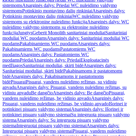
sistemoms
Atsarginės dalys: Priedai WC nuleidimo valdymo
sistemoms
Potinkinio montavimo dalių rinkiniai
Atsarginės dalys:
Potinkinio montavimo dalių rinkiniai
WC nuleidimo valdymo
sistemoms su elektronine nuleidimo funkcija
Atsarginės dalys: WC
nuleidimo valdymo sistemoms su elektronine nuleidimo
funkcija
Jungtys
Geberit Monolith sanitariniai moduliai
Sanitariniai
moduliai WC puodams
Atsarginės dalys: Sanitariniai moduliai WC
puodams
Pakabinamiems WC puodams
Atsarginės dalys:
Pakabinamiems WC puodams
Pastatomiems WC
puodams
Atsarginės dalys: Pastatomiems WC
puodams
Priedai
Atsarginės dalys: Priedai
Eksploatacinės
medžiagos
Sanitariniai moduliai, skirti bidė
Atsarginės dalys:
Sanitariniai moduliai, skirti bidė
Pakabinamoms ir pastatomoms
bidė
Atsarginės dalys: Pakabinamoms ir pastatomoms
bidė
Pisuarai
Pisuarai, vandens nuleidimo režimas, su vidiniu
apvadu
Atsarginės dalys: Pisuarai, vandens nuleidimo režimas, su
vidiniu apvadu
Be dangčio
Atsarginės dalys: Be dangčio
Pisuarai,
vandens nuleidimo režimas, be vidinio apvado
Atsarginės dalys:
Pisuarai, vandens nuleidimo režimas, be vidinio apvado
Išorinei ir
potinkinei pisuarų valdymo sistemai
Atsarginės dalys: Išorinei ir
potinkinei pisuarų valdymo sistemai
Su integruota pisuarų valdymo
sistema
Atsarginės dalys: Su integruota pisuarų valdymo
sistema
Integruotai pisuarų valdymo sistemai
Atsarginės dalys:
Integruotai pisuarų valdymo sistemai
Pisuarai, vandens nuleidimo