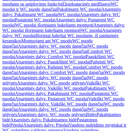
puodams su apiplovimo funkcija
Eksploatacinės medžiagos
WC
puodai ir WC puodų dangčiai
Pakabinami WC puodai
Atsarginės
dalys: Pakabinami WC puodai
WC puodai
Atsarginės dalys: WC
puodai
Pastatomi WC puodai
Atsarginės dalys: Pastatomi WC
puodai
WC puodai išoriniams bakeliams montuoti
Atsarginės dalys:
WC puodai išoriniams bakeliams montuoti
WC puodai
Atsarginės
dalys: WC puodai
Išoriniai bakeliai WC puodams, iš sanitarinės
keramikos
Montuojami ant WC puodų
WC puodų
dangčiai
Atsarginės dalys: WC puodų dangčiai
WC puodų
dangčiai
Atsarginės dalys: WC puodų dangčiai
Comfort WC
puodai
Atsarginės dalys: Comfort WC puodai
Paaukštinti WC
puodai
Atsarginės dalys: Paaukštinti WC puodai
Pailginti WC
puodai
Atsarginės dalys: Pailginti WC puodai
Comfort WC puodų
dangčiai
Atsarginės dalys: Comfort WC puodų dangčiai
WC puodų
dangčiai
Atsarginės dalys: WC puodų dangčiai
WC puodų
sėdynės
Atsarginės dalys: WC puodų sėdynės
Vaikiški WC
puodai
Atsarginės dalys: Vaikiški WC puodai
Pakabinami WC
puodai
Atsarginės dalys: Pakabinami WC puodai
Pastatomi WC
puodai
Atsarginės dalys: Pastatomi WC puodai
Vaikiški WC puodų
dangčiai
Atsarginės dalys: Vaikiški WC puodų dangčiai
WC puodų
dangčiai
Atsarginės dalys: WC puodų dangčiai
WC puodų
sėdynės
Atsarginės dalys: WC puodų sėdynės
Bidės
Pakabinamos
bidė
Atsarginės dalys: Pakabinamos bidė
Pastatomos
bidė
Priedai
Atsarginės dalys: Priedai
Vandens nuleidimo mygtukai ir
WC nuleidimo valdymo sistemos
Vandens nuleidimo