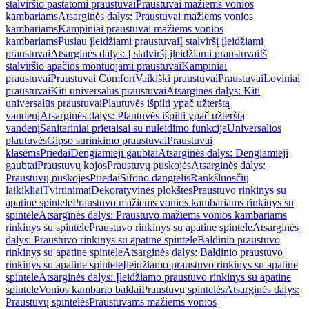
stalviršio pastatomi praustuvai
Praustuvai mažiems vonios
kambariams
Atsarginės dalys: Praustuvai mažiems vonios
kambariams
Kampiniai praustuvai mažiems vonios
kambariams
Pusiau įleidžiami praustuvai
Į stalviršį įleidžiami
praustuvai
Atsarginės dalys: Į stalviršį įleidžiami praustuvai
Iš
stalviršio apačios montuojami praustuvai
Kampiniai
praustuvai
Praustuvai Comfort
Vaikiški praustuvai
Praustuvai
Loviniai
praustuvai
Kiti universalūs praustuvai
Atsarginės dalys: Kiti
universalūs praustuvai
Plautuvės išpilti ypač užterštą
vandenį
Atsarginės dalys: Plautuvės išpilti ypač užterštą
vandenį
Sanitariniai prietaisai su nuleidimo funkcija
Universalios
plautuvės
Gipso surinkimo praustuvai
Praustuvai
klasėms
Priedai
Dengiamieji gaubtai
Atsarginės dalys: Dengiamieji
gaubtai
Praustuvų kojos
Praustuvų puskojės
Atsarginės dalys:
Praustuvų puskojės
Priedai
Sifono dangtelis
Rankšluosčių
laikikliai
Tvirtinimai
Dekoratyvinės plokštės
Praustuvo rinkinys su
apatine spintele
Praustuvo mažiems vonios kambariams rinkinys su
spintele
Atsarginės dalys: Praustuvo mažiems vonios kambariams
rinkinys su spintele
Praustuvo rinkinys su apatine spintele
Atsarginės
dalys: Praustuvo rinkinys su apatine spintele
Baldinio praustuvo
rinkinys su apatine spintele
Atsarginės dalys: Baldinio praustuvo
rinkinys su apatine spintele
Įleidžiamo praustuvo rinkinys su apatine
spintele
Atsarginės dalys: Įleidžiamo praustuvo rinkinys su apatine
spintele
Vonios kambario baldai
Praustuvų spintelės
Atsarginės dalys:
Praustuvų spintelės
Praustuvams mažiems vonios