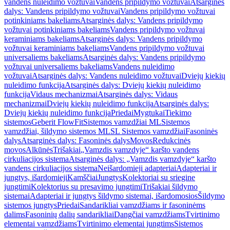
vandens nuleidimo vožtuvai
Vandens pripildymo vožtuvai
Atsarginės
dalys: Vandens pripildymo vožtuvai
Vandens pripildymo vožtuvai
potinkiniams bakeliams
Atsarginės dalys: Vandens pripildymo
vožtuvai potinkiniams bakeliams
Vandens pripildymo vožtuvai
keraminiams bakeliams
Atsarginės dalys: Vandens pripildymo
vožtuvai keraminiams bakeliams
Vandens pripildymo vožtuvai
universaliems bakeliams
Atsarginės dalys: Vandens pripildymo
vožtuvai universaliems bakeliams
Vandens nuleidimo
vožtuvai
Atsarginės dalys: Vandens nuleidimo vožtuvai
Dviejų kiekių
nuleidimo funkcija
Atsarginės dalys: Dviejų kiekių nuleidimo
funkcija
Vidaus mechanizmai
Atsarginės dalys: Vidaus
mechanizmai
Dviejų kiekių nuleidimo funkcija
Atsarginės dalys:
Dviejų kiekių nuleidimo funkcija
Priedai
Mygtukai
Tiekimo
sistemos
Geberit FlowFit
Sistemos vamzdžiai ML
Sistemos
vamzdžiai, šildymo sistemos ML
SL Sistemos vamzdžiai
Fasoninės
dalys
Atsarginės dalys: Fasoninės dalys
Movos
Redukcinės
movos
Alkūnės
Trišakiai
„Vamzdis vamzdyje“ karšto vandens
cirkuliacijos sistema
Atsarginės dalys: „Vamzdis vamzdyje“ karšto
vandens cirkuliacijos sistema
Neišardomieji adapteriai
Adapteriai ir
jungtys, išardomieji
Kamščiai
Jungtys
Kolektoriai su sriegine
jungtimi
Kolektorius su presavimo jungtimi
Trišakiai šildymo
sistemai
Adapteriai ir jungtys šildymo sistemai, išardomosios
Šildymo
sistemos jungtys
Priedai
Sandarikliai vamzdžiams ir fasoninėms
dalims
Fasoninių dalių sandarikliai
Dangčiai vamzdžiams
Tvirtinimo
elementai vamzdžiams
Tvirtinimo elementai jungtims
Sistemos