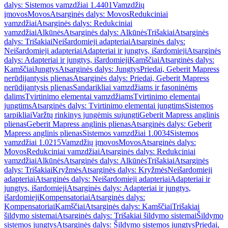
dalys: Sistemos vamzdžiai 1.4401
Vamzdžių
įmovos
Movos
Atsarginės dalys: Movos
Redukciniai
vamzdžiai
Atsarginės dalys: Redukciniai
vamzdžiai
Alkūnės
Atsarginės dalys: Alkūnės
Trišakiai
Atsarginės
dalys: Trišakiai
Neišardomieji adapteriai
Atsarginės dalys:
Neišardomieji adapteriai
Adapteriai ir jungtys, išardomieji
Atsarginės
dalys: Adapteriai ir jungtys, išardomieji
Kamščiai
Atsarginės dalys:
Kamščiai
Jungtys
Atsarginės dalys: Jungtys
Priedai, Geberit Mapress
nerūdijantysis plienas
Atsarginės dalys: Priedai, Geberit Mapress
nerūdijantysis plienas
Sandarikliai vamzdžiams ir fasoninėms
dalims
Tvirtinimo elementai vamzdžiams
Tvirtinimo elementai
jungtims
Atsarginės dalys: Tvirtinimo elementai jungtims
Sistemos
tarpikliai
Varžtų rinkinys jungėmis sujungti
Geberit Mapress anglinis
plienas
Geberit Mapress anglinis plienas
Atsarginės dalys: Geberit
Mapress anglinis plienas
Sistemos vamzdžiai 1.0034
Sistemos
vamzdžiai 1.0215
Vamzdžių įmovos
Movos
Atsarginės dalys:
Movos
Redukciniai vamzdžiai
Atsarginės dalys: Redukciniai
vamzdžiai
Alkūnės
Atsarginės dalys: Alkūnės
Trišakiai
Atsarginės
dalys: Trišakiai
Kryžmės
Atsarginės dalys: Kryžmės
Neišardomieji
adapteriai
Atsarginės dalys: Neišardomieji adapteriai
Adapteriai ir
jungtys, išardomieji
Atsarginės dalys: Adapteriai ir jungtys,
išardomieji
Kompensatoriai
Atsarginės dalys:
Kompensatoriai
Kamščiai
Atsarginės dalys: Kamščiai
Trišakiai
šildymo sistemai
Atsarginės dalys: Trišakiai šildymo sistemai
Šildymo
sistemos jungtys
Atsarginės dalys: Šildymo sistemos jungtys
Priedai,