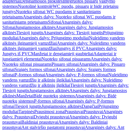
adapteriai
Dengiamosios plokštės
Integruotos pisuarų valdymo
sistemos
Nuotolinė kontrolė
WC puodų, pisuarų ir bidė prietaisų
jungtys
Nuotekų sifonai WC puodams ir sanitariniams
prietaisams
Atsarginės dalys: Nuotekų sifonai WC puodams ir
sanitariniams prietaisams
Sifonai
Atsarginės dalys:
Sifonai
Jungiamosios alkūnės
Atsarginės dalys: Jungiamosios
alkūnės
Tiesioji jungtis
Atsarginės dalys: Tiesioji jungtis
Prijungimo
moduliai
Atsarginės dalys: Prijungimo moduliai
Nuleidimo vandens
alkūnės ilginamieji vamzdžiai
Atsarginės dalys: Nuleidimo vandens
alkūnės ilginamieji vamzdžiai
Jungtys iš PVC
Atsarginės dalys:
Jungtys iš PVC
Manžetai ir dengiamieji gaubteliai
Adapteriai ir
jungiamieji elementai
Nuotekų sifonai pisuarams
Atsarginės dalys:
Nuotekų sifonai pisuarams
Pisuaro sifonai
Atsarginės dalys: Pisuaro
sifonai
Sraigės formos sifonai
Atsarginės dalys: Sraigės formos
sifonai
P-formos sifonai
Atsarginės dalys: P-formos sifonai
Nuleidimo
vandens vamzdžių ir alkūnių ilgikliai
Atsarginės dalys: Nuleidimo
vandens vamzdžių ir alkūnių ilgikliai
Tiesioji jungtis
Atsarginės dalys:
Tiesioji jungtis
Jungiamosios alkūnės
Atsarginės dalys: Jungiamosios
alkūnės
Manžetai
Bidė nuotekų sistemos
Atsarginės dalys: Bidė
nuotekų sistemos
P-formos sifonai
Atsarginės dalys: P-formos
sifonai
Tiesioji jungtis
Jungiamosios alkūnės
Dangčiai
Prijungimo
moduliai
Tarpinės
Prausimosi zona
Praustuvai
Praustuvai
Atsarginės
dalys: Praustuvai
Dvigubi praustuvai
Atsarginės dalys: Dvigubi
praustuvai
Baldiniai praustuvai
Atsarginės dalys: Baldiniai
praustuvai
Ant stalviršio pastatomi praustuvai
Atsarginės dalys: Ant