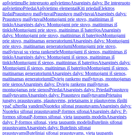
apšvietimu
Be integruoto apšvietimo
Atsarginės dalys: Be integruoto
apšvietimo
Priedai
Apšvietimo elementai
Kiti priedai
Elektros
lizdai
Praustuvų maišytuvai
Praustuvų maišytuvai
Atsarginės dalys:
Praustuvų maišytuvai
Montuojami prie stovo, maitinimas iš
tinklo
Atsarginės dalys: Montuojami prie stovo, maitinimas iš
tinklo
Montuojami prie stovo, maitinimas iš baterijos
Atsarginės
dalys: Montuojami prie stovo, maitinimas iš baterijos
Montuojami
prie stovo, maitinamas generatoriumi
Atsarginės dalys: Montuojami
prie stovo, maitinamas generatoriumi
Montuojami prie stovo,
maišytuvai su viena rankenėle
Montuojami iš sienos, maitinimas iš
tinklo
Atsarginės dalys: Montuojami iš sienos, maitinimas iš
tinklo
Montuojami iš sienos, maitinimas iš baterijos
Atsarginės dalys:
Montuojami iš sienos, maitinimas iš baterijos
Montuojami iš sienos,
maitinamas generatoriumi
Atsarginės dalys: Montuojami iš sienos,
maitinamas generatoriumi
Dviejų rankenų maišytuvas, montuojamas
prie sienos
Atsarginės dalys: Dviejų rankenų maišytuvas,
montuojamas prie sienos
Priedai
Atsarginės dalys: Priedai
Praustuvų
maišytuvams
Atsarginės dalys: Praustuvų maišytuvams
Prietaisų
jungtys praustuvams, plautuvėms, prietaisams ir plautuvėms išpilti
ypač užterštą vandenį
Nuotekų sifonai praustuvams
Atsarginės dalys:
Nuotekų sifonai praustuvams
P-formos sifonai
Atsarginės dalys: P-
formos sifonai
P-formos sifonai, vietą taupantis modelis
Atsarginės
dalys: P-formos sifonai, vietą taupantis modelis
Butelinis sifonai
praustuvams
Atsarginės dalys: Butelinis sifonai
praustuvams
Buteliniai sifonai praustuvams, vietą taupantis