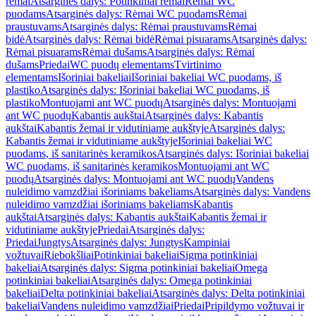
rėmai
Atsarginės dalys: Potinkiniai rėmai
Rėmai WC
puodams
Atsarginės dalys: Rėmai WC puodams
Rėmai
praustuvams
Atsarginės dalys: Rėmai praustuvams
Rėmai
bidė
Atsarginės dalys: Rėmai bidė
Rėmai pisuarams
Atsarginės dalys:
Rėmai pisuarams
Rėmai dušams
Atsarginės dalys: Rėmai
dušams
Priedai
WC puodų elementams
Tvirtinimo
elementams
Išoriniai bakeliai
Išoriniai bakeliai WC puodams, iš
plastiko
Atsarginės dalys: Išoriniai bakeliai WC puodams, iš
plastiko
Montuojami ant WC puodų
Atsarginės dalys: Montuojami
ant WC puodų
Kabantis aukštai
Atsarginės dalys: Kabantis
aukštai
Kabantis žemai ir vidutiniame aukštyje
Atsarginės dalys:
Kabantis žemai ir vidutiniame aukštyje
Išoriniai bakeliai WC
puodams, iš sanitarinės keramikos
Atsarginės dalys: Išoriniai bakeliai
WC puodams, iš sanitarinės keramikos
Montuojami ant WC
puodų
Atsarginės dalys: Montuojami ant WC puodų
Vandens
nuleidimo vamzdžiai išoriniams bakeliams
Atsarginės dalys: Vandens
nuleidimo vamzdžiai išoriniams bakeliams
Kabantis
aukštai
Atsarginės dalys: Kabantis aukštai
Kabantis žemai ir
vidutiniame aukštyje
Priedai
Atsarginės dalys:
Priedai
Jungtys
Atsarginės dalys: Jungtys
Kampiniai
vožtuvai
Riebokšliai
Potinkiniai bakeliai
Sigma potinkiniai
bakeliai
Atsarginės dalys: Sigma potinkiniai bakeliai
Omega
potinkiniai bakeliai
Atsarginės dalys: Omega potinkiniai
bakeliai
Delta potinkiniai bakeliai
Atsarginės dalys: Delta potinkiniai
bakeliai
Vandens nuleidimo vamzdžiai
Priedai
Pripildymo vožtuvai ir