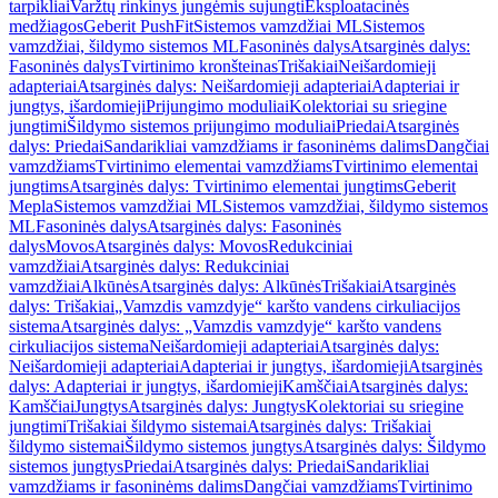
tarpikliai
Varžtų rinkinys jungėmis sujungti
Eksploatacinės
medžiagos
Geberit PushFit
Sistemos vamzdžiai ML
Sistemos
vamzdžiai, šildymo sistemos ML
Fasoninės dalys
Atsarginės dalys:
Fasoninės dalys
Tvirtinimo kronšteinas
Trišakiai
Neišardomieji
adapteriai
Atsarginės dalys: Neišardomieji adapteriai
Adapteriai ir
jungtys, išardomieji
Prijungimo moduliai
Kolektoriai su sriegine
jungtimi
Šildymo sistemos prijungimo moduliai
Priedai
Atsarginės
dalys: Priedai
Sandarikliai vamzdžiams ir fasoninėms dalims
Dangčiai
vamzdžiams
Tvirtinimo elementai vamzdžiams
Tvirtinimo elementai
jungtims
Atsarginės dalys: Tvirtinimo elementai jungtims
Geberit
Mepla
Sistemos vamzdžiai ML
Sistemos vamzdžiai, šildymo sistemos
ML
Fasoninės dalys
Atsarginės dalys: Fasoninės
dalys
Movos
Atsarginės dalys: Movos
Redukciniai
vamzdžiai
Atsarginės dalys: Redukciniai
vamzdžiai
Alkūnės
Atsarginės dalys: Alkūnės
Trišakiai
Atsarginės
dalys: Trišakiai
„Vamzdis vamzdyje“ karšto vandens cirkuliacijos
sistema
Atsarginės dalys: „Vamzdis vamzdyje“ karšto vandens
cirkuliacijos sistema
Neišardomieji adapteriai
Atsarginės dalys:
Neišardomieji adapteriai
Adapteriai ir jungtys, išardomieji
Atsarginės
dalys: Adapteriai ir jungtys, išardomieji
Kamščiai
Atsarginės dalys:
Kamščiai
Jungtys
Atsarginės dalys: Jungtys
Kolektoriai su sriegine
jungtimi
Trišakiai šildymo sistemai
Atsarginės dalys: Trišakiai
šildymo sistemai
Šildymo sistemos jungtys
Atsarginės dalys: Šildymo
sistemos jungtys
Priedai
Atsarginės dalys: Priedai
Sandarikliai
vamzdžiams ir fasoninėms dalims
Dangčiai vamzdžiams
Tvirtinimo