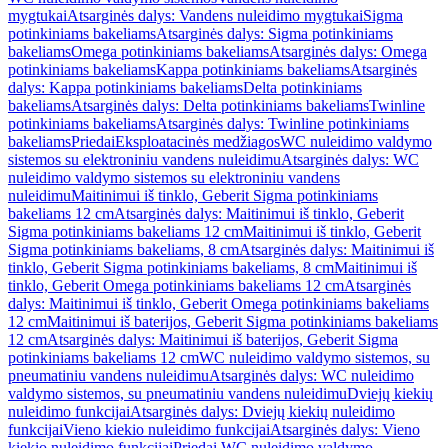
mygtukai
Atsarginės dalys: Vandens nuleidimo mygtukai
Sigma
potinkiniams bakeliams
Atsarginės dalys: Sigma potinkiniams
bakeliams
Omega potinkiniams bakeliams
Atsarginės dalys: Omega
potinkiniams bakeliams
Kappa potinkiniams bakeliams
Atsarginės
dalys: Kappa potinkiniams bakeliams
Delta potinkiniams
bakeliams
Atsarginės dalys: Delta potinkiniams bakeliams
Twinline
potinkiniams bakeliams
Atsarginės dalys: Twinline potinkiniams
bakeliams
Priedai
Eksploatacinės medžiagos
WC nuleidimo valdymo
sistemos su elektroniniu vandens nuleidimu
Atsarginės dalys: WC
nuleidimo valdymo sistemos su elektroniniu vandens
nuleidimu
Maitinimui iš tinklo, Geberit Sigma potinkiniams
bakeliams 12 cm
Atsarginės dalys: Maitinimui iš tinklo, Geberit
Sigma potinkiniams bakeliams 12 cm
Maitinimui iš tinklo, Geberit
Sigma potinkiniams bakeliams, 8 cm
Atsarginės dalys: Maitinimui iš
tinklo, Geberit Sigma potinkiniams bakeliams, 8 cm
Maitinimui iš
tinklo, Geberit Omega potinkiniams bakeliams 12 cm
Atsarginės
dalys: Maitinimui iš tinklo, Geberit Omega potinkiniams bakeliams
12 cm
Maitinimui iš baterijos, Geberit Sigma potinkiniams bakeliams
12 cm
Atsarginės dalys: Maitinimui iš baterijos, Geberit Sigma
potinkiniams bakeliams 12 cm
WC nuleidimo valdymo sistemos, su
pneumatiniu vandens nuleidimu
Atsarginės dalys: WC nuleidimo
valdymo sistemos, su pneumatiniu vandens nuleidimu
Dviejų kiekių
nuleidimo funkcijai
Atsarginės dalys: Dviejų kiekių nuleidimo
funkcijai
Vieno kiekio nuleidimo funkcijai
Atsarginės dalys: Vieno
kiekio nuleidimo funkcijai
Priedai WC nuleidimo valdymo