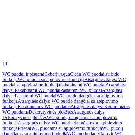
LT
WC puodai ir pisuarai
Geberit AquaClean WC puodai su bidė
funkcija
WC puodai su apiplovimo funkcija
Atsarginės dalys: WC
puodai su apiplovimo funkcija
Pakabinami WC puodai
Atsarginės
dalys: Pakabinami WC puodai
Pastatomi WC puodai
Atsarginės
dalys: Pastatomi WC puodai
WC puodo dangčiai su apiplovimo
funkcija
Atsarginės dalys: WC puodo dangčiai su apiplovimo
funkcija
Keraminiams WC puodams
Atsarginės dalys: Keraminiams
WC puodams
Dekoratyvinės plokštės
Atsarginės dalys:
Dekoratyvinės plokštės
WC puodų dangčiams su apiplovimo
funkcija
Atsarginės dalys: WC puodų dangčiams su apiplovimo
funkcija
Priedai
WC puodams su apiplovimo funkcija
WC puodų
dangčiams su apiplovimo funkcija
WC puodų dangčiams ir WC