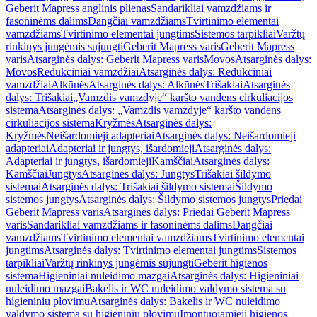
Geberit Mapress anglinis plienas
Sandarikliai vamzdžiams ir
fasoninėms dalims
Dangčiai vamzdžiams
Tvirtinimo elementai
vamzdžiams
Tvirtinimo elementai jungtims
Sistemos tarpikliai
Varžtų
rinkinys jungėmis sujungti
Geberit Mapress varis
Geberit Mapress
varis
Atsarginės dalys: Geberit Mapress varis
Movos
Atsarginės dalys:
Movos
Redukciniai vamzdžiai
Atsarginės dalys: Redukciniai
vamzdžiai
Alkūnės
Atsarginės dalys: Alkūnės
Trišakiai
Atsarginės
dalys: Trišakiai
„Vamzdis vamzdyje“ karšto vandens cirkuliacijos
sistema
Atsarginės dalys: „Vamzdis vamzdyje“ karšto vandens
cirkuliacijos sistema
Kryžmės
Atsarginės dalys:
Kryžmės
Neišardomieji adapteriai
Atsarginės dalys: Neišardomieji
adapteriai
Adapteriai ir jungtys, išardomieji
Atsarginės dalys:
Adapteriai ir jungtys, išardomieji
Kamščiai
Atsarginės dalys:
Kamščiai
Jungtys
Atsarginės dalys: Jungtys
Trišakiai šildymo
sistemai
Atsarginės dalys: Trišakiai šildymo sistemai
Šildymo
sistemos jungtys
Atsarginės dalys: Šildymo sistemos jungtys
Priedai
Geberit Mapress varis
Atsarginės dalys: Priedai Geberit Mapress
varis
Sandarikliai vamzdžiams ir fasoninėms dalims
Dangčiai
vamzdžiams
Tvirtinimo elementai vamzdžiams
Tvirtinimo elementai
jungtims
Atsarginės dalys: Tvirtinimo elementai jungtims
Sistemos
tarpikliai
Varžtų rinkinys jungėmis sujungti
Geberit higienos
sistema
Higieniniai nuleidimo mazgai
Atsarginės dalys: Higieniniai
nuleidimo mazgai
Bakelis ir WC nuleidimo valdymo sistema su
higieniniu plovimu
Atsarginės dalys: Bakelis ir WC nuleidimo
valdymo sistema su higieniniu plovimu
Įmontuojamieji higienos