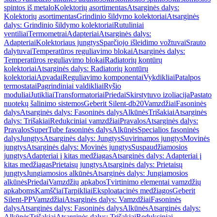
spintos iš metalo
Kolektorių asortimentas
Atsarginės dalys:
Kolektorių asortimentas
Grindinio šildymo kolektoriai
Atsarginės
dalys: Grindinio šildymo kolektoriai
Rutuliniai
ventiliai
Termometrai
Adapteriai
Atsarginės dalys:
Adapteriai
Kolektoriaus jungtys
Sparčiojo išleidimo vožtuvai
Srauto
dalytuvai
Temperatūros reguliavimo blokai
Atsarginės dalys:
Temperatūros reguliavimo blokai
Radiatorių kontūrų
kolektoriai
Atsarginės dalys: Radiatorių kontūrų
kolektoriai
Apvadai
Reguliavimo komponentai
Vykdikliai
Patalpos
termostatai
Pagrindiniai valdikliai
Ryšio
moduliai
Jutikliai
Transformatoriai
Priedai
Skirstytuvo izoliacija
Pastato
nuotekų šalinimo sistemos
Geberit Silent-db20
Vamzdžiai
Fasoninės
dalys
Atsarginės dalys: Fasoninės dalys
Alkūnės
Trišakiai
Atsarginės
dalys: Trišakiai
Redukciniai vamzdžiai
Pravalos
Atsarginės dalys:
Pravalos
SuperTube fasoninės dalys
Alkūnės
Specialios fasoninės
dalys
Jungtys
Atsarginės dalys: Jungtys
Suvirinamos jungtys
Movinės
jungtys
Atsarginės dalys: Movinės jungtys
Suspaudžiamosios
jungtys
Adapteriai į kitas medžiagas
Atsarginės dalys: Adapteriai į
kitas medžiagas
Prietaisų jungtys
Atsarginės dalys: Prietaisų
jungtys
Jungiamosios alkūnės
Atsarginės dalys: Jungiamosios
alkūnės
Priedai
Vamzdžių apkabos
Tvirtinimo elementai vamzdžių
apkaboms
Kamščiai
Tarpikliai
Eksploatacinės medžiagos
Geberit
Silent-PP
Vamzdžiai
Atsarginės dalys: Vamzdžiai
Fasoninės
dalys
Atsarginės dalys: Fasoninės dalys
Alkūnės
Atsarginės dalys:
Alkūnės
Trišakiai
Atsarginės dalys: Trišakiai
Redukciniai