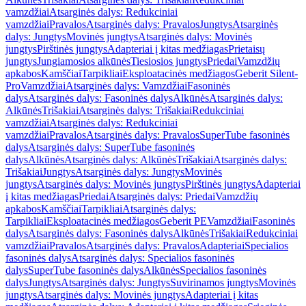
vamzdžiai
Atsarginės dalys: Redukciniai
vamzdžiai
Pravalos
Atsarginės dalys: Pravalos
Jungtys
Atsarginės
dalys: Jungtys
Movinės jungtys
Atsarginės dalys: Movinės
jungtys
Pirštinės jungtys
Adapteriai į kitas medžiagas
Prietaisų
jungtys
Jungiamosios alkūnės
Tiesiosios jungtys
Priedai
Vamzdžių
apkabos
Kamščiai
Tarpikliai
Eksploatacinės medžiagos
Geberit Silent-
Pro
Vamzdžiai
Atsarginės dalys: Vamzdžiai
Fasoninės
dalys
Atsarginės dalys: Fasoninės dalys
Alkūnės
Atsarginės dalys:
Alkūnės
Trišakiai
Atsarginės dalys: Trišakiai
Redukciniai
vamzdžiai
Atsarginės dalys: Redukciniai
vamzdžiai
Pravalos
Atsarginės dalys: Pravalos
SuperTube fasoninės
dalys
Atsarginės dalys: SuperTube fasoninės
dalys
Alkūnės
Atsarginės dalys: Alkūnės
Trišakiai
Atsarginės dalys:
Trišakiai
Jungtys
Atsarginės dalys: Jungtys
Movinės
jungtys
Atsarginės dalys: Movinės jungtys
Pirštinės jungtys
Adapteriai
į kitas medžiagas
Priedai
Atsarginės dalys: Priedai
Vamzdžių
apkabos
Kamščiai
Tarpikliai
Atsarginės dalys:
Tarpikliai
Eksploatacinės medžiagos
Geberit PE
Vamzdžiai
Fasoninės
dalys
Atsarginės dalys: Fasoninės dalys
Alkūnės
Trišakiai
Redukciniai
vamzdžiai
Pravalos
Atsarginės dalys: Pravalos
Adapteriai
Specialios
fasoninės dalys
Atsarginės dalys: Specialios fasoninės
dalys
SuperTube fasoninės dalys
Alkūnės
Specialios fasoninės
dalys
Jungtys
Atsarginės dalys: Jungtys
Suvirinamos jungtys
Movinės
jungtys
Atsarginės dalys: Movinės jungtys
Adapteriai į kitas