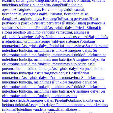
rėžimas, su dangčiu/ dangčiui
Atsarginės dalys: Pisuarai, vandens
nuleidimo rėžimas, su dangčiu/ dangčiui
Be vidinio
apvado
Atsarginės dalys: Be vidinio apvado
Pisuarai,
bevandeniai
Atsarginės dalys: Pisuarai, bevandeniai
Be
dangčio
Atsarginės dalys: Be dangčio
Pisuarų pertvaros
Pisuarų
pertvaros iš plastiko
Pisuarų pertvaros iš stiklo
Pisuarų pertvaros iš
sanitarinės keramikos
Priedai
Atsarginės dalys: Priedai
Sifonai ir
sifonų priedai
Nuleidimo vandens vamzdžiai, alkūnės ir
adapteriai
Atsarginės dalys: Nuleidimo vandens vamzdžiai, alkūnės
ir adapteriai
Tvirtinimai
Pisuarų valdymo sistemos
Potinkinis
montavimas
Atsarginės dalys: Potinkinis montavimas
Su elektronine
nuleidimo funkcija, maitinimas iš tinklo
Atsarginės dalys: Su
elektronine nuleidimo funkcija, maitinimas iš tinklo
Su elektronine
nuleidimo funkcija, maitinimas nuo baterijos
Atsarginės dalys: Su
elektronine nuleidimo funkcija, maitinimas nuo baterijos
Su
pneumatine nuleidimo funkcija
Atsarginės dalys: Su pneumatine
nuleidimo funkcija
Basic
Atsarginės dalys: Basic
Išorinis
montavimas
Atsarginės dalys: Išorinis montavimas
Su elektronine
nuleidimo funkcija, maitinimas iš tinklo
Atsarginės dalys: Su
elektronine nuleidimo funkcija, maitinimas iš tinklo
Su elektronine
nuleidimo funkcija, maitinimas nuo baterijos
Atsarginės dalys: Su
elektronine nuleidimo funkcija, maitinimas nuo
baterijos
Priedai
Atsarginės dalys: Priedai
Potinkinio montavimo ir
keitimo rinkiniai
Atsarginės dalys: Potinkinio montavimo ir keitimo
rinkiniai
Nuleidimo vandens vamzdžiai, alkūnės ir