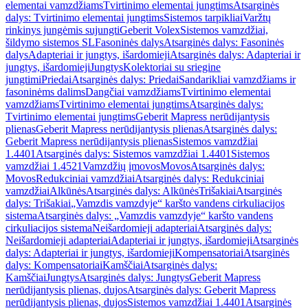
elementai vamzdžiams
Tvirtinimo elementai jungtims
Atsarginės
dalys: Tvirtinimo elementai jungtims
Sistemos tarpikliai
Varžtų
rinkinys jungėmis sujungti
Geberit Volex
Sistemos vamzdžiai,
šildymo sistemos SL
Fasoninės dalys
Atsarginės dalys: Fasoninės
dalys
Adapteriai ir jungtys, išardomieji
Atsarginės dalys: Adapteriai ir
jungtys, išardomieji
Jungtys
Kolektoriai su sriegine
jungtimi
Priedai
Atsarginės dalys: Priedai
Sandarikliai vamzdžiams ir
fasoninėms dalims
Dangčiai vamzdžiams
Tvirtinimo elementai
vamzdžiams
Tvirtinimo elementai jungtims
Atsarginės dalys:
Tvirtinimo elementai jungtims
Geberit Mapress nerūdijantysis
plienas
Geberit Mapress nerūdijantysis plienas
Atsarginės dalys:
Geberit Mapress nerūdijantysis plienas
Sistemos vamzdžiai
1.4401
Atsarginės dalys: Sistemos vamzdžiai 1.4401
Sistemos
vamzdžiai 1.4521
Vamzdžių įmovos
Movos
Atsarginės dalys:
Movos
Redukciniai vamzdžiai
Atsarginės dalys: Redukciniai
vamzdžiai
Alkūnės
Atsarginės dalys: Alkūnės
Trišakiai
Atsarginės
dalys: Trišakiai
„Vamzdis vamzdyje“ karšto vandens cirkuliacijos
sistema
Atsarginės dalys: „Vamzdis vamzdyje“ karšto vandens
cirkuliacijos sistema
Neišardomieji adapteriai
Atsarginės dalys:
Neišardomieji adapteriai
Adapteriai ir jungtys, išardomieji
Atsarginės
dalys: Adapteriai ir jungtys, išardomieji
Kompensatoriai
Atsarginės
dalys: Kompensatoriai
Kamščiai
Atsarginės dalys:
Kamščiai
Jungtys
Atsarginės dalys: Jungtys
Geberit Mapress
nerūdijantysis plienas, dujos
Atsarginės dalys: Geberit Mapress
nerūdijantysis plienas, dujos
Sistemos vamzdžiai 1.4401
Atsarginės