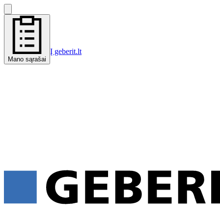
Į geberit.lt
Mano sąrašai