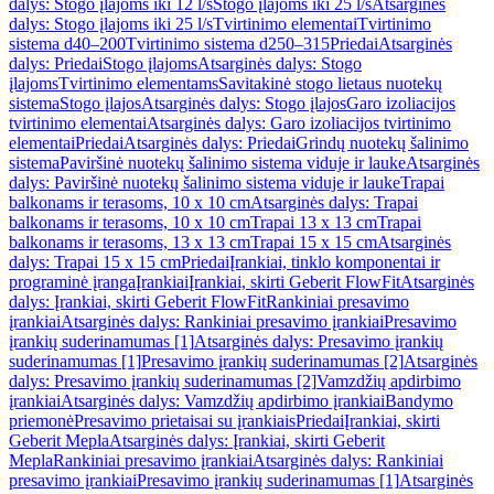
dalys: Stogo įlajoms iki 12 l/s
Stogo įlajoms iki 25 l/s
Atsarginės
dalys: Stogo įlajoms iki 25 l/s
Tvirtinimo elementai
Tvirtinimo
sistema d40–200
Tvirtinimo sistema d250–315
Priedai
Atsarginės
dalys: Priedai
Stogo įlajoms
Atsarginės dalys: Stogo
įlajoms
Tvirtinimo elementams
Savitakinė stogo lietaus nuotekų
sistema
Stogo įlajos
Atsarginės dalys: Stogo įlajos
Garo izoliacijos
tvirtinimo elementai
Atsarginės dalys: Garo izoliacijos tvirtinimo
elementai
Priedai
Atsarginės dalys: Priedai
Grindų nuotekų šalinimo
sistema
Paviršinė nuotekų šalinimo sistema viduje ir lauke
Atsarginės
dalys: Paviršinė nuotekų šalinimo sistema viduje ir lauke
Trapai
balkonams ir terasoms, 10 x 10 cm
Atsarginės dalys: Trapai
balkonams ir terasoms, 10 x 10 cm
Trapai 13 x 13 cm
Trapai
balkonams ir terasoms, 13 x 13 cm
Trapai 15 x 15 cm
Atsarginės
dalys: Trapai 15 x 15 cm
Priedai
Įrankiai, tinklo komponentai ir
programinė įranga
Įrankiai
Įrankiai, skirti Geberit FlowFit
Atsarginės
dalys: Įrankiai, skirti Geberit FlowFit
Rankiniai presavimo
įrankiai
Atsarginės dalys: Rankiniai presavimo įrankiai
Presavimo
įrankių suderinamumas [1]
Atsarginės dalys: Presavimo įrankių
suderinamumas [1]
Presavimo įrankių suderinamumas [2]
Atsarginės
dalys: Presavimo įrankių suderinamumas [2]
Vamzdžių apdirbimo
įrankiai
Atsarginės dalys: Vamzdžių apdirbimo įrankiai
Bandymo
priemonė
Presavimo prietaisai su įrankiais
Priedai
Įrankiai, skirti
Geberit Mepla
Atsarginės dalys: Įrankiai, skirti Geberit
Mepla
Rankiniai presavimo įrankiai
Atsarginės dalys: Rankiniai
presavimo įrankiai
Presavimo įrankių suderinamumas [1]
Atsarginės