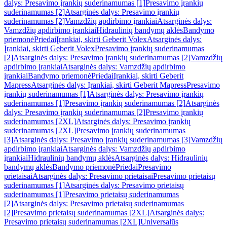
dalys: Presavimo įrankių suderinamumas [1]
Presavimo įrankių
suderinamumas [2]
Atsarginės dalys: Presavimo įrankių
suderinamumas [2]
Vamzdžių apdirbimo įrankiai
Atsarginės dalys:
Vamzdžių apdirbimo įrankiai
Hidraulinių bandymų aklės
Bandymo
priemonė
Priedai
Įrankiai, skirti Geberit Volex
Atsarginės dalys:
Įrankiai, skirti Geberit Volex
Presavimo įrankių suderinamumas
[2]
Atsarginės dalys: Presavimo įrankių suderinamumas [2]
Vamzdžių
apdirbimo įrankiai
Atsarginės dalys: Vamzdžių apdirbimo
įrankiai
Bandymo priemonė
Priedai
Įrankiai, skirti Geberit
Mapress
Atsarginės dalys: Įrankiai, skirti Geberit Mapress
Presavimo
įrankių suderinamumas [1]
Atsarginės dalys: Presavimo įrankių
suderinamumas [1]
Presavimo įrankių suderinamumas [2]
Atsarginės
dalys: Presavimo įrankių suderinamumas [2]
Presavimo įrankių
suderinamumas [2XL]
Atsarginės dalys: Presavimo įrankių
suderinamumas [2XL]
Presavimo įrankių suderinamumas
[3]
Atsarginės dalys: Presavimo įrankių suderinamumas [3]
Vamzdžių
apdirbimo įrankiai
Atsarginės dalys: Vamzdžių apdirbimo
įrankiai
Hidraulinių bandymų aklės
Atsarginės dalys: Hidraulinių
bandymų aklės
Bandymo priemonė
Priedai
Presavimo
prietaisai
Atsarginės dalys: Presavimo prietaisai
Presavimo prietaisų
suderinamumas [1]
Atsarginės dalys: Presavimo prietaisų
suderinamumas [1]
Presavimo prietaisų suderinamumas
[2]
Atsarginės dalys: Presavimo prietaisų suderinamumas
[2]
Presavimo prietaisų suderinamumas [2XL]
Atsarginės dalys:
Presavimo prietaisų suderinamumas [2XL]
Universalūs