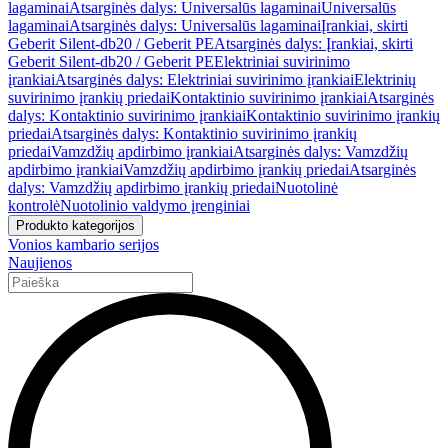
lagaminai
Atsarginės dalys: Universalūs lagaminai
Universalūs
lagaminai
Atsarginės dalys: Universalūs lagaminai
Įrankiai, skirti
Geberit Silent-db20 / Geberit PE
Atsarginės dalys: Įrankiai, skirti
Geberit Silent-db20 / Geberit PE
Elektriniai suvirinimo
įrankiai
Atsarginės dalys: Elektriniai suvirinimo įrankiai
Elektrinių
suvirinimo įrankių priedai
Kontaktinio suvirinimo įrankiai
Atsarginės
dalys: Kontaktinio suvirinimo įrankiai
Kontaktinio suvirinimo įrankių
priedai
Atsarginės dalys: Kontaktinio suvirinimo įrankių
priedai
Vamzdžių apdirbimo įrankiai
Atsarginės dalys: Vamzdžių
apdirbimo įrankiai
Vamzdžių apdirbimo įrankių priedai
Atsarginės
dalys: Vamzdžių apdirbimo įrankių priedai
Nuotolinė
kontrolė
Nuotolinio valdymo įrenginiai
Produkto kategorijos
Vonios kambario serijos
Naujienos