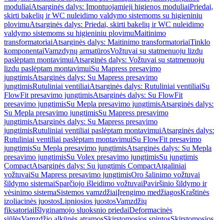
moduliai
Atsarginės dalys: Įmontuojamieji higienos moduliai
Priedai,
skirti bakelių ir WC nuleidimo valdymo sistemoms su higieniniu
plovimu
Atsarginės dalys: Priedai, skirti bakelių ir WC nuleidimo
valdymo sistemoms su higieniniu plovimu
Maitinimo
transformatoriai
Atsarginės dalys: Maitinimo transformatoriai
Tinklo
komponentai
Vamzdynų armatūros
Vožtuvai su statmenuoju lizdu
paslėptam montavimui
Atsarginės dalys: Vožtuvai su statmenuoju
lizdu paslėptam montavimui
Su Mapress presavimo
jungtimis
Atsarginės dalys: Su Mapress presavimo
jungtimis
Rutuliniai ventiliai
Atsarginės dalys: Rutuliniai ventiliai
Su
FlowFit presavimo jungtimis
Atsarginės dalys: Su FlowFit
presavimo jungtimis
Su Mepla presavimo jungtimis
Atsarginės dalys:
Su Mepla presavimo jungtimis
Su Mapress presavimo
jungtimis
Atsarginės dalys: Su Mapress presavimo
jungtimis
Rutuliniai ventiliai paslėptam montavimui
Atsarginės dalys:
Rutuliniai ventiliai paslėptam montavimui
Su FlowFit presavimo
jungtimis
Su Mepla presavimo jungtimis
Atsarginės dalys: Su Mepla
presavimo jungtimis
Su Volex presavimo jungtimis
Su jungtimis
Compact
Atsarginės dalys: Su jungtimis Compact
Atgaliniai
vožtuvai
Su Mapress presavimo jungtimis
Oro šalinimo vožtuvai
šildymo sistemai
Sparčiojo išleidimo vožtuvai
Paviršinio šildymo ir
vėsinimo sistema
Sistemos vamzdžiai
Įrengimo medžiagos
Kraštinės
izoliacinės juostos
Lipniosios juostos
Vamzdžių
fiksatoriai
Išlyginamojo sluoksnio priedai
Deformacinės
siūlės
Vamzdžio alkūnės atramos
Skirstomosios spintos
Skirstomosios