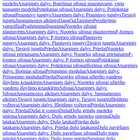
modelis
Atsarginės dalys: Buteliniai sifonai praustuvams, vietą
taupantis modelis
Potinkiniai sifonai
Atsarginės dalys: Potinkiniai
sifonai
Praustuvo jungtys
Atsarginės dalys: Praustuvo jungtys
Tiesioji
jungtis
Jungiamosios alkūnės
Dangčiai
Tarpinės
Persiliejimo
vamzdžiai
Prailginimai
Įjungimai
Nuotekų sifonai
plautuvėms
Atsarginės dalys: Nuotekų sifonai plautuvėms
P-formos
sifonai
Atsarginės dalys: P-formos sifonai
Plautuvės
jungtys
Atsarginės dalys: Plautuvės jungtys
Tiesioji jungtis
Atsarginės
dalys: Tiesioji jungtis
Priedai
Atsarginės dalys: Priedai
Nuotekų
sifonai prietaisams
Atsarginės dalys: Nuotekų sifonai prietaisams
P-
formos sifonai
Atsarginės dalys: P-formos sifonai
Potinkiniai
sifonai
Atsarginės dalys: Potinkiniai sifonai
Išoriniai sifonai
Atsarginės
dalys: Išoriniai sifonai
Prijungimo moduliai
Atsarginės dalys:
Prijungimo moduliai
Priedai
Nuotekų sifonai užteršto vandens
išpylimo kriauklėms
Atsarginės dalys: Nuotekų sifonai užteršto
vandens išpylimo kriauklėms
Sifonai
Atsarginės dalys:
Sifonai
Jungiamosios alkūnės
Atsarginės dalys: Jungiamosios
alkūnės
Tiesioji jungtis
Atsarginės dalys: Tiesioji jungtis
Išleidimo
vožtuvai
Atsarginės dalys: Išleidimo vožtuvai
Priedai
Atsarginės
dalys: Priedai
Dušai ir vonios
Dušai
Dušo grindų nuotekų
sistema
Atsarginės dalys: Dušo grindų nuotekų sistema
Dušo
latakai
Atsarginės dalys: Dušo latakai
Priedai dušo
latakams
Atsarginės dalys: Priedai dušo latakams
Dušo paviršiaus
sifonai
Atsarginės dalys: Dušo paviršiaus sifonai
Dušo trapų
priedai
Atsarginės dalys: Dušo trapų priedai
Sieniniai dušo