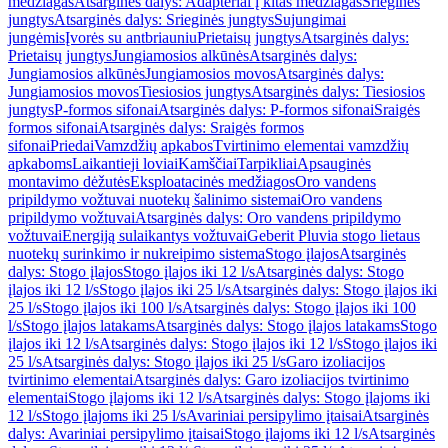
medžiagas
Atsarginės dalys: Adapteriai į kitas medžiagas
Srieginės
jungtys
Atsarginės dalys: Srieginės jungtys
Sujungimai
jungėmis
Įvorės su antbriauniu
Prietaisų jungtys
Atsarginės dalys:
Prietaisų jungtys
Jungiamosios alkūnės
Atsarginės dalys:
Jungiamosios alkūnės
Jungiamosios movos
Atsarginės dalys:
Jungiamosios movos
Tiesiosios jungtys
Atsarginės dalys: Tiesiosios
jungtys
P-formos sifonai
Atsarginės dalys: P-formos sifonai
Sraigės
formos sifonai
Atsarginės dalys: Sraigės formos
sifonai
Priedai
Vamzdžių apkabos
Tvirtinimo elementai vamzdžių
apkaboms
Laikantieji loviai
Kamščiai
Tarpikliai
Apsauginės
montavimo dėžutės
Eksploatacinės medžiagos
Oro vandens
pripildymo vožtuvai nuotekų šalinimo sistemai
Oro vandens
pripildymo vožtuvai
Atsarginės dalys: Oro vandens pripildymo
vožtuvai
Energiją sulaikantys vožtuvai
Geberit Pluvia stogo lietaus
nuotekų surinkimo ir nukreipimo sistema
Stogo įlajos
Atsarginės
dalys: Stogo įlajos
Stogo įlajos iki 12 l/s
Atsarginės dalys: Stogo
įlajos iki 12 l/s
Stogo įlajos iki 25 l/s
Atsarginės dalys: Stogo įlajos iki
25 l/s
Stogo įlajos iki 100 l/s
Atsarginės dalys: Stogo įlajos iki 100
l/s
Stogo įlajos latakams
Atsarginės dalys: Stogo įlajos latakams
Stogo
įlajos iki 12 l/s
Atsarginės dalys: Stogo įlajos iki 12 l/s
Stogo įlajos iki
25 l/s
Atsarginės dalys: Stogo įlajos iki 25 l/s
Garo izoliacijos
tvirtinimo elementai
Atsarginės dalys: Garo izoliacijos tvirtinimo
elementai
Stogo įlajoms iki 12 l/s
Atsarginės dalys: Stogo įlajoms iki
12 l/s
Stogo įlajoms iki 25 l/s
Avariniai persipylimo įtaisai
Atsarginės
dalys: Avariniai persipylimo įtaisai
Stogo įlajoms iki 12 l/s
Atsarginės