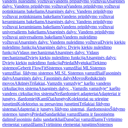
vandens nuleidimo vožtuvai
Vandens pripildymo vožtuvai
Atsarginės
dalys: Vandens pripildymo vožtuvai
Vandens pripildymo vožtuvai
potinkiniams bakeliams
Atsarginės dalys: Vandens pripildymo
vožtuvai potinkiniams bakeliams
Vandens pripildymo vožtuvai
keraminiams bakeliams
Atsarginės dalys: Vandens pripildymo
vožtuvai keraminiams bakeliams
Vandens pripildymo vožtuvai
universaliems bakeliams
Atsarginės dalys: Vandens pripildymo
vožtuvai universaliems bakeliams
Vandens nuleidimo
vožtuvai
Atsarginės dalys: Vandens nuleidimo vožtuvai
Dviejų kiekių
nuleidimo funkcija
Atsarginės dalys: Dviejų kiekių nuleidimo
funkcija
Vidaus mechanizmai
Atsarginės dalys: Vidaus
mechanizmai
Dviejų kiekių nuleidimo funkcija
Atsarginės dalys:
Dviejų kiekių nuleidimo funkcija
Priedai
Mygtukai
Tiekimo
sistemos
Geberit FlowFit
Sistemos vamzdžiai ML
Sistemos
vamzdžiai, šildymo sistemos ML
SL Sistemos vamzdžiai
Fasoninės
dalys
Atsarginės dalys: Fasoninės dalys
Movos
Redukcinės
movos
Alkūnės
Trišakiai
„Vamzdis vamzdyje“ karšto vandens
cirkuliacijos sistema
Atsarginės dalys: „Vamzdis vamzdyje“ karšto
vandens cirkuliacijos sistema
Neišardomieji adapteriai
Adapteriai ir
jungtys, išardomieji
Kamščiai
Jungtys
Kolektoriai su sriegine
jungtimi
Kolektorius su presavimo jungtimi
Trišakiai šildymo
sistemai
Adapteriai ir jungtys šildymo sistemai, išardomosios
Šildymo
sistemos jungtys
Priedai
Sandarikliai vamzdžiams ir fasoninėms
dalims
Fasoninių dalių sandarikliai
Dangčiai vamzdžiams
Tvirtinimo
elementai vamzdžiams
Tvirtinimo elementai jungtims
Sistemos