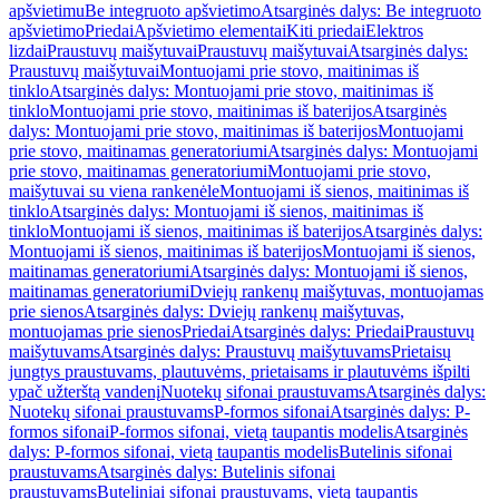
apšvietimu
Be integruoto apšvietimo
Atsarginės dalys: Be integruoto
apšvietimo
Priedai
Apšvietimo elementai
Kiti priedai
Elektros
lizdai
Praustuvų maišytuvai
Praustuvų maišytuvai
Atsarginės dalys:
Praustuvų maišytuvai
Montuojami prie stovo, maitinimas iš
tinklo
Atsarginės dalys: Montuojami prie stovo, maitinimas iš
tinklo
Montuojami prie stovo, maitinimas iš baterijos
Atsarginės
dalys: Montuojami prie stovo, maitinimas iš baterijos
Montuojami
prie stovo, maitinamas generatoriumi
Atsarginės dalys: Montuojami
prie stovo, maitinamas generatoriumi
Montuojami prie stovo,
maišytuvai su viena rankenėle
Montuojami iš sienos, maitinimas iš
tinklo
Atsarginės dalys: Montuojami iš sienos, maitinimas iš
tinklo
Montuojami iš sienos, maitinimas iš baterijos
Atsarginės dalys:
Montuojami iš sienos, maitinimas iš baterijos
Montuojami iš sienos,
maitinamas generatoriumi
Atsarginės dalys: Montuojami iš sienos,
maitinamas generatoriumi
Dviejų rankenų maišytuvas, montuojamas
prie sienos
Atsarginės dalys: Dviejų rankenų maišytuvas,
montuojamas prie sienos
Priedai
Atsarginės dalys: Priedai
Praustuvų
maišytuvams
Atsarginės dalys: Praustuvų maišytuvams
Prietaisų
jungtys praustuvams, plautuvėms, prietaisams ir plautuvėms išpilti
ypač užterštą vandenį
Nuotekų sifonai praustuvams
Atsarginės dalys:
Nuotekų sifonai praustuvams
P-formos sifonai
Atsarginės dalys: P-
formos sifonai
P-formos sifonai, vietą taupantis modelis
Atsarginės
dalys: P-formos sifonai, vietą taupantis modelis
Butelinis sifonai
praustuvams
Atsarginės dalys: Butelinis sifonai
praustuvams
Buteliniai sifonai praustuvams, vietą taupantis