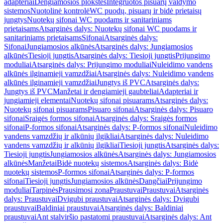
adapteriai
Dengiamosios plokštės
Integruotos pisuarų valdymo
sistemos
Nuotolinė kontrolė
WC puodų, pisuarų ir bidė prietaisų
jungtys
Nuotekų sifonai WC puodams ir sanitariniams
prietaisams
Atsarginės dalys: Nuotekų sifonai WC puodams ir
sanitariniams prietaisams
Sifonai
Atsarginės dalys:
Sifonai
Jungiamosios alkūnės
Atsarginės dalys: Jungiamosios
alkūnės
Tiesioji jungtis
Atsarginės dalys: Tiesioji jungtis
Prijungimo
moduliai
Atsarginės dalys: Prijungimo moduliai
Nuleidimo vandens
alkūnės ilginamieji vamzdžiai
Atsarginės dalys: Nuleidimo vandens
alkūnės ilginamieji vamzdžiai
Jungtys iš PVC
Atsarginės dalys:
Jungtys iš PVC
Manžetai ir dengiamieji gaubteliai
Adapteriai ir
jungiamieji elementai
Nuotekų sifonai pisuarams
Atsarginės dalys:
Nuotekų sifonai pisuarams
Pisuaro sifonai
Atsarginės dalys: Pisuaro
sifonai
Sraigės formos sifonai
Atsarginės dalys: Sraigės formos
sifonai
P-formos sifonai
Atsarginės dalys: P-formos sifonai
Nuleidimo
vandens vamzdžių ir alkūnių ilgikliai
Atsarginės dalys: Nuleidimo
vandens vamzdžių ir alkūnių ilgikliai
Tiesioji jungtis
Atsarginės dalys:
Tiesioji jungtis
Jungiamosios alkūnės
Atsarginės dalys: Jungiamosios
alkūnės
Manžetai
Bidė nuotekų sistemos
Atsarginės dalys: Bidė
nuotekų sistemos
P-formos sifonai
Atsarginės dalys: P-formos
sifonai
Tiesioji jungtis
Jungiamosios alkūnės
Dangčiai
Prijungimo
moduliai
Tarpinės
Prausimosi zona
Praustuvai
Praustuvai
Atsarginės
dalys: Praustuvai
Dvigubi praustuvai
Atsarginės dalys: Dvigubi
praustuvai
Baldiniai praustuvai
Atsarginės dalys: Baldiniai
praustuvai
Ant stalviršio pastatomi praustuvai
Atsarginės dalys: Ant