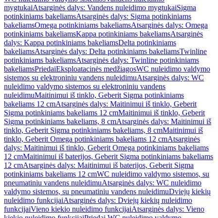
mygtukai
Atsarginės dalys: Vandens nuleidimo mygtukai
Sigma
potinkiniams bakeliams
Atsarginės dalys: Sigma potinkiniams
bakeliams
Omega potinkiniams bakeliams
Atsarginės dalys: Omega
potinkiniams bakeliams
Kappa potinkiniams bakeliams
Atsarginės
dalys: Kappa potinkiniams bakeliams
Delta potinkiniams
bakeliams
Atsarginės dalys: Delta potinkiniams bakeliams
Twinline
potinkiniams bakeliams
Atsarginės dalys: Twinline potinkiniams
bakeliams
Priedai
Eksploatacinės medžiagos
WC nuleidimo valdymo
sistemos su elektroniniu vandens nuleidimu
Atsarginės dalys: WC
nuleidimo valdymo sistemos su elektroniniu vandens
nuleidimu
Maitinimui iš tinklo, Geberit Sigma potinkiniams
bakeliams 12 cm
Atsarginės dalys: Maitinimui iš tinklo, Geberit
Sigma potinkiniams bakeliams 12 cm
Maitinimui iš tinklo, Geberit
Sigma potinkiniams bakeliams, 8 cm
Atsarginės dalys: Maitinimui iš
tinklo, Geberit Sigma potinkiniams bakeliams, 8 cm
Maitinimui iš
tinklo, Geberit Omega potinkiniams bakeliams 12 cm
Atsarginės
dalys: Maitinimui iš tinklo, Geberit Omega potinkiniams bakeliams
12 cm
Maitinimui iš baterijos, Geberit Sigma potinkiniams bakeliams
12 cm
Atsarginės dalys: Maitinimui iš baterijos, Geberit Sigma
potinkiniams bakeliams 12 cm
WC nuleidimo valdymo sistemos, su
pneumatiniu vandens nuleidimu
Atsarginės dalys: WC nuleidimo
valdymo sistemos, su pneumatiniu vandens nuleidimu
Dviejų kiekių
nuleidimo funkcijai
Atsarginės dalys: Dviejų kiekių nuleidimo
funkcijai
Vieno kiekio nuleidimo funkcijai
Atsarginės dalys: Vieno
kiekio nuleidimo funkcijai
Priedai WC nuleidimo valdymo