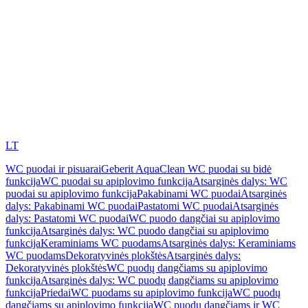
LT
WC puodai ir pisuarai
Geberit AquaClean WC puodai su bidė
funkcija
WC puodai su apiplovimo funkcija
Atsarginės dalys: WC
puodai su apiplovimo funkcija
Pakabinami WC puodai
Atsarginės
dalys: Pakabinami WC puodai
Pastatomi WC puodai
Atsarginės
dalys: Pastatomi WC puodai
WC puodo dangčiai su apiplovimo
funkcija
Atsarginės dalys: WC puodo dangčiai su apiplovimo
funkcija
Keraminiams WC puodams
Atsarginės dalys: Keraminiams
WC puodams
Dekoratyvinės plokštės
Atsarginės dalys:
Dekoratyvinės plokštės
WC puodų dangčiams su apiplovimo
funkcija
Atsarginės dalys: WC puodų dangčiams su apiplovimo
funkcija
Priedai
WC puodams su apiplovimo funkcija
WC puodų
dangčiams su apiplovimo funkcija
WC puodų dangčiams ir WC