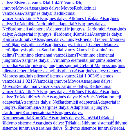
dalys: Sistemos vamzdžiai 1.4401
Vamzdžių
įmovos
Movos
Atsarginės dalys: Movos
Redukciniai
vamzdžiai
Atsarginės dalys: Redukciniai
vamzdžiai
Alkūnės
Atsarginės dalys: Alkūnės
Trišakiai
Atsarginės
dalys: Trišakiai
Neišardomieji adapteriai
Atsarginės dalys:
Neišardomieji adapteriai
Adapteriai ir jungtys, išardomieji
Atsarginės
dalys: Adapteriai ir jungtys, išardomieji
Kamščiai
Atsarginės dalys:
Kamščiai
Jungtys
Atsarginės dalys: Jungtys
Priedai, Geberit Mapress
nerūdijantysis plienas
Atsarginės dalys: Priedai, Geberit Mapress
nerūdijantysis plienas
Sandarikliai vamzdžiams ir fasoninėms
dalims
Tvirtinimo elementai vamzdžiams
Tvirtinimo elementai
jungtims
Atsarginės dalys: Tvirtinimo elementai jungtims
Sistemos
tarpikliai
Varžtų rinkinys jungėmis sujungti
Geberit Mapress anglinis
plienas
Geberit Mapress anglinis plienas
Atsarginės dalys: Geberit
Mapress anglinis plienas
Sistemos vamzdžiai 1.0034
Sistemos
vamzdžiai 1.0215
Vamzdžių įmovos
Movos
Atsarginės dalys:
Movos
Redukciniai vamzdžiai
Atsarginės dalys: Redukciniai
vamzdžiai
Alkūnės
Atsarginės dalys: Alkūnės
Trišakiai
Atsarginės
dalys: Trišakiai
Kryžmės
Atsarginės dalys: Kryžmės
Neišardomieji
adapteriai
Atsarginės dalys: Neišardomieji adapteriai
Adapteriai ir
jungtys, išardomieji
Atsarginės dalys: Adapteriai ir jungtys,
išardomieji
Kompensatoriai
Atsarginės dalys:
Kompensatoriai
Kamščiai
Atsarginės dalys: Kamščiai
Trišakiai
šildymo sistemai
Atsarginės dalys: Trišakiai šildymo sistemai
Šildymo
sistemos jungtys
Atsarginės dalys: Šildymo sistemos jungtys
Priedai,