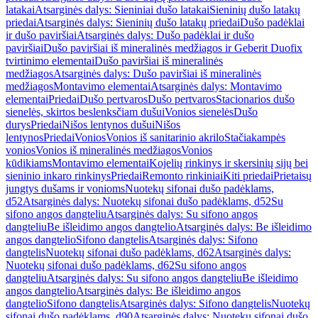
latakai
Atsarginės dalys: Sieniniai dušo latakai
Sieninių dušo latakų
priedai
Atsarginės dalys: Sieninių dušo latakų priedai
Dušo padėklai
ir dušo paviršiai
Atsarginės dalys: Dušo padėklai ir dušo
paviršiai
Dušo paviršiai iš mineralinės medžiagos ir Geberit Duofix
tvirtinimo elementai
Dušo paviršiai iš mineralinės
medžiagos
Atsarginės dalys: Dušo paviršiai iš mineralinės
medžiagos
Montavimo elementai
Atsarginės dalys: Montavimo
elementai
Priedai
Dušo pertvaros
Dušo pertvaros
Stacionarios dušo
sienelės, skirtos beslenksčiam dušui
Vonios sienelės
Dušo
durys
Priedai
Nišos lentynos dušui
Nišos
lentynos
Priedai
Vonios
Vonios iš sanitarinio akrilo
Stačiakampės
vonios
Vonios iš mineralinės medžiagos
Vonios
kūdikiams
Montavimo elementai
Kojelių rinkinys ir skersinių sijų bei
sieninio inkaro rinkinys
Priedai
Remonto rinkiniai
Kiti priedai
Prietaisų
jungtys dušams ir vonioms
Nuotekų sifonai dušo padėklams,
d52
Atsarginės dalys: Nuotekų sifonai dušo padėklams, d52
Su
sifono angos dangteliu
Atsarginės dalys: Su sifono angos
dangteliu
Be išleidimo angos dangtelio
Atsarginės dalys: Be išleidimo
angos dangtelio
Sifono dangtelis
Atsarginės dalys: Sifono
dangtelis
Nuotekų sifonai dušo padėklams, d62
Atsarginės dalys:
Nuotekų sifonai dušo padėklams, d62
Su sifono angos
dangteliu
Atsarginės dalys: Su sifono angos dangteliu
Be išleidimo
angos dangtelio
Atsarginės dalys: Be išleidimo angos
dangtelio
Sifono dangtelis
Atsarginės dalys: Sifono dangtelis
Nuotekų
sifonai dušo padėklams, d90
Atsarginės dalys: Nuotekų sifonai dušo