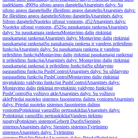
padėklams, d90
Su sifono angos dangteliu
Atsarginės dalys: Su
sifono angos dangteliu
Be išleidimo angos dangtelio
Atsarginės dalys:
Be išleidimo angos dangtelio
Sifono dangtelis
Atsarginės dalys:
Sifono dangtelis
Nuotekų sifonai vonioms, d52
Atsarginės dalys:
Nuotekų sifonai vonioms, d52
Su pasukamąja rankena
Atsarginės
dalys: Su pasukamąja rankena
Montavimo dalių rinkiniai
pasukamajai rankenai
Atsarginės dalys: Montavimo dalių rinkiniai
pasukamajai rankenai
Su pasukamąja rankena ir vandens prileidimo
funkcija
Atsarginės dalys: Su pasukamąja rankena ir vandens
prileidimo funkcija
Montavimo dalių rinkiniai pasukamajai rankenai
ir prileidimo funkcijai
Atsarginės dalys: Montavimo dalių rinkiniai
pasukamajai rankenai ir prileidimo funkcijai
Su uždarymo
paspaudimu funkcija PushControl
Atsarginės dalys: Su uždarymo
paspaudimu funkcija PushControl
Montavimo dalių rinkiniai
mygtukinio valdymo funkcijai PushControl
Atsarginės dalys:
Montavimo dalių rinkiniai mygtukinio valdymo funkcijai
PushControl
Su vožtuvo akle
Atsarginės dalys: Su vožtuvo
akle
Priedai nuotekų sistemos fasoninėms dalims vonioms
Atsarginės
dalys: Priedai nuotekų sistemos fasoninėms dalims
vonioms
Potinkiniai vamzdžio pertraukikliai
Atsarginės dalys:
Potinkiniai vamzdžio pertraukikliai
Vandens tiekimo
jungtys
Potinkinės sistemos
Geberit Duofix
Sieninės
sistemos
Atsarginės dalys: Sieninės sistemos
Tvirtinimo
sistemos
Atsarginės dalys: Tvirtinimo
sistemos
Plokštės
Priedai
Atsarginės dalys: Priedai
Potinkiniai