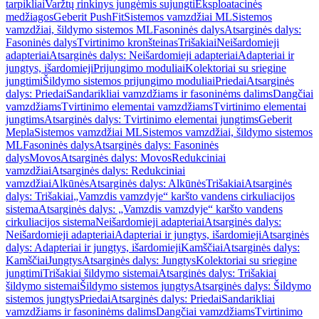
tarpikliai
Varžtų rinkinys jungėmis sujungti
Eksploatacinės
medžiagos
Geberit PushFit
Sistemos vamzdžiai ML
Sistemos
vamzdžiai, šildymo sistemos ML
Fasoninės dalys
Atsarginės dalys:
Fasoninės dalys
Tvirtinimo kronšteinas
Trišakiai
Neišardomieji
adapteriai
Atsarginės dalys: Neišardomieji adapteriai
Adapteriai ir
jungtys, išardomieji
Prijungimo moduliai
Kolektoriai su sriegine
jungtimi
Šildymo sistemos prijungimo moduliai
Priedai
Atsarginės
dalys: Priedai
Sandarikliai vamzdžiams ir fasoninėms dalims
Dangčiai
vamzdžiams
Tvirtinimo elementai vamzdžiams
Tvirtinimo elementai
jungtims
Atsarginės dalys: Tvirtinimo elementai jungtims
Geberit
Mepla
Sistemos vamzdžiai ML
Sistemos vamzdžiai, šildymo sistemos
ML
Fasoninės dalys
Atsarginės dalys: Fasoninės
dalys
Movos
Atsarginės dalys: Movos
Redukciniai
vamzdžiai
Atsarginės dalys: Redukciniai
vamzdžiai
Alkūnės
Atsarginės dalys: Alkūnės
Trišakiai
Atsarginės
dalys: Trišakiai
„Vamzdis vamzdyje“ karšto vandens cirkuliacijos
sistema
Atsarginės dalys: „Vamzdis vamzdyje“ karšto vandens
cirkuliacijos sistema
Neišardomieji adapteriai
Atsarginės dalys:
Neišardomieji adapteriai
Adapteriai ir jungtys, išardomieji
Atsarginės
dalys: Adapteriai ir jungtys, išardomieji
Kamščiai
Atsarginės dalys:
Kamščiai
Jungtys
Atsarginės dalys: Jungtys
Kolektoriai su sriegine
jungtimi
Trišakiai šildymo sistemai
Atsarginės dalys: Trišakiai
šildymo sistemai
Šildymo sistemos jungtys
Atsarginės dalys: Šildymo
sistemos jungtys
Priedai
Atsarginės dalys: Priedai
Sandarikliai
vamzdžiams ir fasoninėms dalims
Dangčiai vamzdžiams
Tvirtinimo