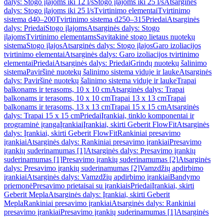
dalys: Stogo įlajoms iki 12 l/s
Stogo įlajoms iki 25 l/s
Atsarginės
dalys: Stogo įlajoms iki 25 l/s
Tvirtinimo elementai
Tvirtinimo
sistema d40–200
Tvirtinimo sistema d250–315
Priedai
Atsarginės
dalys: Priedai
Stogo įlajoms
Atsarginės dalys: Stogo
įlajoms
Tvirtinimo elementams
Savitakinė stogo lietaus nuotekų
sistema
Stogo įlajos
Atsarginės dalys: Stogo įlajos
Garo izoliacijos
tvirtinimo elementai
Atsarginės dalys: Garo izoliacijos tvirtinimo
elementai
Priedai
Atsarginės dalys: Priedai
Grindų nuotekų šalinimo
sistema
Paviršinė nuotekų šalinimo sistema viduje ir lauke
Atsarginės
dalys: Paviršinė nuotekų šalinimo sistema viduje ir lauke
Trapai
balkonams ir terasoms, 10 x 10 cm
Atsarginės dalys: Trapai
balkonams ir terasoms, 10 x 10 cm
Trapai 13 x 13 cm
Trapai
balkonams ir terasoms, 13 x 13 cm
Trapai 15 x 15 cm
Atsarginės
dalys: Trapai 15 x 15 cm
Priedai
Įrankiai, tinklo komponentai ir
programinė įranga
Įrankiai
Įrankiai, skirti Geberit FlowFit
Atsarginės
dalys: Įrankiai, skirti Geberit FlowFit
Rankiniai presavimo
įrankiai
Atsarginės dalys: Rankiniai presavimo įrankiai
Presavimo
įrankių suderinamumas [1]
Atsarginės dalys: Presavimo įrankių
suderinamumas [1]
Presavimo įrankių suderinamumas [2]
Atsarginės
dalys: Presavimo įrankių suderinamumas [2]
Vamzdžių apdirbimo
įrankiai
Atsarginės dalys: Vamzdžių apdirbimo įrankiai
Bandymo
priemonė
Presavimo prietaisai su įrankiais
Priedai
Įrankiai, skirti
Geberit Mepla
Atsarginės dalys: Įrankiai, skirti Geberit
Mepla
Rankiniai presavimo įrankiai
Atsarginės dalys: Rankiniai
presavimo įrankiai
Presavimo įrankių suderinamumas [1]
Atsarginės