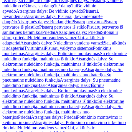
rėžimas, su dangčiu/ dangčiui
Atsarginės dalys: Pisuarai, vandens
nuleidimo rėžimas, su dangčiu/ dangčiui
Be vidinio
apvado
Atsarginės dalys: Be vidinio apvado
Pisuarai,
bevandeniai
Atsarginės dalys: Pisuarai, bevandeniai
Be
dangčio
Atsarginės dalys: Be dangčio
Pisuarų pertvaros
Pisuarų
pertvaros iš plastiko
Pisuarų pertvaros iš stiklo
Pisuarų pertvaros iš
sanitarinės keramikos
Priedai
Atsarginės dalys: Priedai
Sifonai ir
sifonų priedai
Nuleidimo vandens vamzdžiai, alkūnės ir
adapteriai
Atsarginės dalys: Nuleidimo vandens vamzdžiai, alkūnės
ir adapteriai
Tvirtinimai
Pisuarų valdymo sistemos
Potinkinis
montavimas
Atsarginės dalys: Potinkinis montavimas
Su elektronine
nuleidimo funkcija, maitinimas iš tinklo
Atsarginės dalys: Su
elektronine nuleidimo funkcija, maitinimas iš tinklo
Su elektronine
nuleidimo funkcija, maitinimas nuo baterijos
Atsarginės dalys: Su
elektronine nuleidimo funkcija, maitinimas nuo baterijos
Su
pneumatine nuleidimo funkcija
Atsarginės dalys: Su pneumatine
nuleidimo funkcija
Basic
Atsarginės dalys: Basic
Išorinis
montavimas
Atsarginės dalys: Išorinis montavimas
Su elektronine
nuleidimo funkcija, maitinimas iš tinklo
Atsarginės dalys: Su
elektronine nuleidimo funkcija, maitinimas iš tinklo
Su elektronine
nuleidimo funkcija, maitinimas nuo baterijos
Atsarginės dalys: Su
elektronine nuleidimo funkcija, maitinimas nuo
baterijos
Priedai
Atsarginės dalys: Priedai
Potinkinio montavimo ir
keitimo rinkiniai
Atsarginės dalys: Potinkinio montavimo ir keitimo
rinkiniai
Nuleidimo vandens vamzdžiai, alkūnės ir