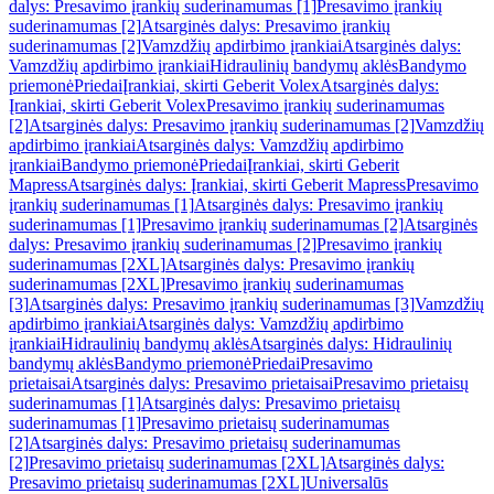
dalys: Presavimo įrankių suderinamumas [1]
Presavimo įrankių
suderinamumas [2]
Atsarginės dalys: Presavimo įrankių
suderinamumas [2]
Vamzdžių apdirbimo įrankiai
Atsarginės dalys:
Vamzdžių apdirbimo įrankiai
Hidraulinių bandymų aklės
Bandymo
priemonė
Priedai
Įrankiai, skirti Geberit Volex
Atsarginės dalys:
Įrankiai, skirti Geberit Volex
Presavimo įrankių suderinamumas
[2]
Atsarginės dalys: Presavimo įrankių suderinamumas [2]
Vamzdžių
apdirbimo įrankiai
Atsarginės dalys: Vamzdžių apdirbimo
įrankiai
Bandymo priemonė
Priedai
Įrankiai, skirti Geberit
Mapress
Atsarginės dalys: Įrankiai, skirti Geberit Mapress
Presavimo
įrankių suderinamumas [1]
Atsarginės dalys: Presavimo įrankių
suderinamumas [1]
Presavimo įrankių suderinamumas [2]
Atsarginės
dalys: Presavimo įrankių suderinamumas [2]
Presavimo įrankių
suderinamumas [2XL]
Atsarginės dalys: Presavimo įrankių
suderinamumas [2XL]
Presavimo įrankių suderinamumas
[3]
Atsarginės dalys: Presavimo įrankių suderinamumas [3]
Vamzdžių
apdirbimo įrankiai
Atsarginės dalys: Vamzdžių apdirbimo
įrankiai
Hidraulinių bandymų aklės
Atsarginės dalys: Hidraulinių
bandymų aklės
Bandymo priemonė
Priedai
Presavimo
prietaisai
Atsarginės dalys: Presavimo prietaisai
Presavimo prietaisų
suderinamumas [1]
Atsarginės dalys: Presavimo prietaisų
suderinamumas [1]
Presavimo prietaisų suderinamumas
[2]
Atsarginės dalys: Presavimo prietaisų suderinamumas
[2]
Presavimo prietaisų suderinamumas [2XL]
Atsarginės dalys:
Presavimo prietaisų suderinamumas [2XL]
Universalūs