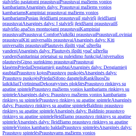
stalviršio pastatomi praustuvai
Praustuvai mažiems vonios
kambariams
Atsarginės dalys: Praustuvai mažiems vonios
kambariams
Kampiniai praustuvai mažiems vonios
kambariams
Pusiau įleidžiami praustuvai
Į stalviršį įleidžiami
praustuvai
Atsarginės dalys: Į stalviršį įleidžiami praustuvai
Iš
stalviršio apačios montuojami praustuvai
Kampiniai
praustuvai
Praustuvai Comfort
Vaikiški praustuvai
Praustuvai
Loviniai
praustuvai
Kiti universalūs praustuvai
Atsarginės dalys: Kiti
universalūs praustuvai
Plautuvės išpilti ypač užterštą
vandenį
Atsarginės dalys: Plautuvės išpilti ypač užterštą
vandenį
Sanitariniai prietaisai su nuleidimo funkcija
Universalios
plautuvės
Gipso surinkimo praustuvai
Praustuvai
klasėms
Priedai
Dengiamieji gaubtai
Atsarginės dalys: Dengiamieji
gaubtai
Praustuvų kojos
Praustuvų puskojės
Atsarginės dalys:
Praustuvų puskojės
Priedai
Sifono dangtelis
Rankšluosčių
laikikliai
Tvirtinimai
Dekoratyvinės plokštės
Praustuvo rinkinys su
apatine spintele
Praustuvo mažiems vonios kambariams rinkinys su
spintele
Atsarginės dalys: Praustuvo mažiems vonios kambariams
rinkinys su spintele
Praustuvo rinkinys su apatine spintele
Atsarginės
dalys: Praustuvo rinkinys su apatine spintele
Baldinio praustuvo
rinkinys su apatine spintele
Atsarginės dalys: Baldinio praustuvo
rinkinys su apatine spintele
Įleidžiamo praustuvo rinkinys su apatine
spintele
Atsarginės dalys: Įleidžiamo praustuvo rinkinys su apatine
spintele
Vonios kambario baldai
Praustuvų spintelės
Atsarginės dalys:
Praustuvų spintelės
Praustuvams mažiems vonios