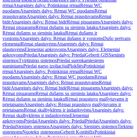
rėmai
Atsarginės dalys: Potinkiniai rėmai
Rėmai WC
puodams
Atsarginės dalys: Rėmai WC puodams
Rėmai
praustuvams
Atsarginės dalys: Rėmai praustuvams
Rėmai
bidė
Atsarginės dalys: Rėmai bidė
Rėmai pisuarams
Atsarginės dalys:
Rėmai pisuarams
Rėmai dušams su sieniniu lataku
Atsarginės dalys:
Rėmai dušams su sieniniu lataku
Rėmai dušams ir
vonioms
Atsarginės dalys: Rėmai dušams ir vonioms
Dušo pertvarų
elementai
Rėmai plautuvėms
Atsarginės dalys: Rėmai
plautuvėms
Elementai apkrovoms
Atsarginės dalys: Elementai
apkrovoms
Priedai
Atsarginės dalys: Priedai
Geberit GIS
Sieninės
sistemos
Tvirtinimo sistemos
Priedai surenkamiesiems
gaminiams
Priedai garso izoliacijai
Plokštės
Potinkiniai
rėmai
Atsarginės dalys: Potinkiniai rėmai
Rėmai WC
puodams
Atsarginės dalys: Rėmai WC puodams
Rėmai
praustuvams
Atsarginės dalys: Rėmai praustuvams
Rėmai
bidė
Atsarginės dalys: Rėmai bidė
Rėmai pisuarams
Atsarginės dalys:
Rėmai pisuarams
Rėmai dušams su sieniniu lataku
Atsarginės dalys:
Rėmai dušams su sieniniu lataku
Rėmai praustuvų maišytuvams ir
prietaisams
Atsarginės dalys: Rėmai praustuvų maišytuvams ir
prietaisams
Rėmai skalbyklėms ir indaplovėms
Atsarginės dalys:
Rėmai skalbyklėms ir indaplovėms
Elementai
apkrovoms
Priedai
Atsarginės dalys: Priedai
Priedai
Atsarginės dalys:
Priedai
Sieninės sistemos
Atsarginės dalys: Sieninės sistemos
Tiekimo
sistemoms
Nuotekų sistemoms
Geberit Kombifix
Potinkiniai