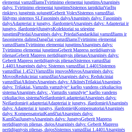
elementai vamzdžiams
Tvirtinimo elementai jungtims
Atsarginės
dalys: Tvirtinimo elementai jungtims
Sistemos tarpikliai
Varžtų
rinkinys jungėmis sujungti
Geberit Volex
Sistemos vamzdžiai,
šildymo sistemos SL
Fasoninės dalys
Atsarginės dalys: Fasoninės
dalys
Adapteriai ir jungtys, išardomieji
Atsarginės dalys: Adapteriai ir
jungtys, išardomieji
Jungtys
Kolektoriai su sriegine
jungtimi
Priedai
Atsarginės dalys: Priedai
Sandarikliai vamzdžiams ir
fasoninėms dalims
Dangčiai vamzdžiams
Tvirtinimo elementai
vamzdžiams
Tvirtinimo elementai jungtims
Atsarginės dalys:
Tvirtinimo elementai jungtims
Geberit Mapress nerūdijantysis
plienas
Geberit Mapress nerūdijantysis plienas
Atsarginės dalys:
Geberit Mapress nerūdijantysis plienas
Sistemos vamzdžiai
1.4401
Atsarginės dalys: Sistemos vamzdžiai 1.4401
Sistemos
vamzdžiai 1.4521
Vamzdžių įmovos
Movos
Atsarginės dalys:
Movos
Redukciniai vamzdžiai
Atsarginės dalys: Redukciniai
vamzdžiai
Alkūnės
Atsarginės dalys: Alkūnės
Trišakiai
Atsarginės
dalys: Trišakiai
„Vamzdis vamzdyje“ karšto vandens cirkuliacijos
sistema
Atsarginės dalys: „Vamzdis vamzdyje“ karšto vandens
cirkuliacijos sistema
Neišardomieji adapteriai
Atsarginės dalys:
Neišardomieji adapteriai
Adapteriai ir jungtys, išardomieji
Atsarginės
dalys: Adapteriai ir jungtys, išardomieji
Kompensatoriai
Atsarginės
dalys: Kompensatoriai
Kamščiai
Atsarginės dalys:
Kamščiai
Jungtys
Atsarginės dalys: Jungtys
Geberit Mapress
nerūdijantysis plienas, dujos
Atsarginės dalys: Geberit Mapress
nerūdijantysis plienas, dujos
Sistemos vamzdžiai 1.4401
Atsarginės