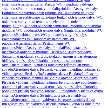
sistemoms
Atsarginės dalys: Priedai WC nuleidimo valdymo
sistemoms
Potinkinio montavimo dalių rinkiniai
Atsarginės dalys:
Potinkinio montavimo dalių rinkiniai
WC nuleidimo valdymo
sistemoms su elektronine nuleidimo funkcija
Atsarginės dalys: WC
nuleidimo valdymo sistemoms su elektronine nuleidimo
funkcija
Jungtys
Geberit Monolith sanitariniai moduliai
Sanitariniai
moduliai WC puodams
Atsarginės dalys: Sanitariniai moduliai WC
puodams
Pakabinamiems WC puodams
Atsarginės dalys:
Pakabinamiems WC puodams
Pastatomiems WC
puodams
Atsarginės dalys: Pastatomiems WC
puodams
Priedai
Atsarginės dalys: Priedai
Eksploatacinės
medžiagos
Sanitariniai moduliai, skirti bidė
Atsarginės dalys:
Sanitariniai moduliai, skirti bidė
Pakabinamoms ir pastatomoms
bidė
Atsarginės dalys: Pakabinamoms ir pastatomoms
bidė
Pisuarai
Pisuarai, vandens nuleidimo režimas, su vidiniu
apvadu
Atsarginės dalys: Pisuarai, vandens nuleidimo režimas, su
vidiniu apvadu
Be dangčio
Atsarginės dalys: Be dangčio
Pisuarai,
vandens nuleidimo režimas, be vidinio apvado
Atsarginės dalys:
Pisuarai, vandens nuleidimo režimas, be vidinio apvado
Išorinei ir
potinkinei pisuarų valdymo sistemai
Atsarginės dalys: Išorinei ir
potinkinei pisuarų valdymo sistemai
Su integruota pisuarų valdymo
sistema
Atsarginės dalys: Su integruota pisuarų valdymo
sistema
Integruotai pisuarų valdymo sistemai
Atsarginės dalys:
Integruotai pisuarų valdymo sistemai
Pisuarai, vandens nuleidimo