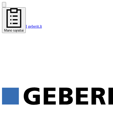
Į geberit.lt
Mano sąrašai