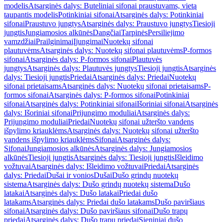
modelis
Atsarginės dalys: Buteliniai sifonai praustuvams, vietą
taupantis modelis
Potinkiniai sifonai
Atsarginės dalys: Potinkiniai
sifonai
Praustuvo jungtys
Atsarginės dalys: Praustuvo jungtys
Tiesioji
jungtis
Jungiamosios alkūnės
Dangčiai
Tarpinės
Persiliejimo
vamzdžiai
Prailginimai
Įjungimai
Nuotekų sifonai
plautuvėms
Atsarginės dalys: Nuotekų sifonai plautuvėms
P-formos
sifonai
Atsarginės dalys: P-formos sifonai
Plautuvės
jungtys
Atsarginės dalys: Plautuvės jungtys
Tiesioji jungtis
Atsarginės
dalys: Tiesioji jungtis
Priedai
Atsarginės dalys: Priedai
Nuotekų
sifonai prietaisams
Atsarginės dalys: Nuotekų sifonai prietaisams
P-
formos sifonai
Atsarginės dalys: P-formos sifonai
Potinkiniai
sifonai
Atsarginės dalys: Potinkiniai sifonai
Išoriniai sifonai
Atsarginės
dalys: Išoriniai sifonai
Prijungimo moduliai
Atsarginės dalys:
Prijungimo moduliai
Priedai
Nuotekų sifonai užteršto vandens
išpylimo kriauklėms
Atsarginės dalys: Nuotekų sifonai užteršto
vandens išpylimo kriauklėms
Sifonai
Atsarginės dalys:
Sifonai
Jungiamosios alkūnės
Atsarginės dalys: Jungiamosios
alkūnės
Tiesioji jungtis
Atsarginės dalys: Tiesioji jungtis
Išleidimo
vožtuvai
Atsarginės dalys: Išleidimo vožtuvai
Priedai
Atsarginės
dalys: Priedai
Dušai ir vonios
Dušai
Dušo grindų nuotekų
sistema
Atsarginės dalys: Dušo grindų nuotekų sistema
Dušo
latakai
Atsarginės dalys: Dušo latakai
Priedai dušo
latakams
Atsarginės dalys: Priedai dušo latakams
Dušo paviršiaus
sifonai
Atsarginės dalys: Dušo paviršiaus sifonai
Dušo trapų
priedai
Atsarginės dalys: Dušo trapų priedai
Sieniniai dušo