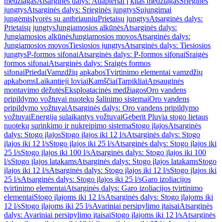
medžiagas
Atsarginės dalys: Adapteriai į kitas medžiagas
Srieginės
jungtys
Atsarginės dalys: Srieginės jungtys
Sujungimai
jungėmis
Įvorės su antbriauniu
Prietaisų jungtys
Atsarginės dalys:
Prietaisų jungtys
Jungiamosios alkūnės
Atsarginės dalys:
Jungiamosios alkūnės
Jungiamosios movos
Atsarginės dalys:
Jungiamosios movos
Tiesiosios jungtys
Atsarginės dalys: Tiesiosios
jungtys
P-formos sifonai
Atsarginės dalys: P-formos sifonai
Sraigės
formos sifonai
Atsarginės dalys: Sraigės formos
sifonai
Priedai
Vamzdžių apkabos
Tvirtinimo elementai vamzdžių
apkaboms
Laikantieji loviai
Kamščiai
Tarpikliai
Apsauginės
montavimo dėžutės
Eksploatacinės medžiagos
Oro vandens
pripildymo vožtuvai nuotekų šalinimo sistemai
Oro vandens
pripildymo vožtuvai
Atsarginės dalys: Oro vandens pripildymo
vožtuvai
Energiją sulaikantys vožtuvai
Geberit Pluvia stogo lietaus
nuotekų surinkimo ir nukreipimo sistema
Stogo įlajos
Atsarginės
dalys: Stogo įlajos
Stogo įlajos iki 12 l/s
Atsarginės dalys: Stogo
įlajos iki 12 l/s
Stogo įlajos iki 25 l/s
Atsarginės dalys: Stogo įlajos iki
25 l/s
Stogo įlajos iki 100 l/s
Atsarginės dalys: Stogo įlajos iki 100
l/s
Stogo įlajos latakams
Atsarginės dalys: Stogo įlajos latakams
Stogo
įlajos iki 12 l/s
Atsarginės dalys: Stogo įlajos iki 12 l/s
Stogo įlajos iki
25 l/s
Atsarginės dalys: Stogo įlajos iki 25 l/s
Garo izoliacijos
tvirtinimo elementai
Atsarginės dalys: Garo izoliacijos tvirtinimo
elementai
Stogo įlajoms iki 12 l/s
Atsarginės dalys: Stogo įlajoms iki
12 l/s
Stogo įlajoms iki 25 l/s
Avariniai persipylimo įtaisai
Atsarginės
dalys: Avariniai persipylimo įtaisai
Stogo įlajoms iki 12 l/s
Atsarginės