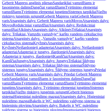
Geberit Mapress anglinis plienas
Sandarikliai vamzdžiams ir
fasoninėms dalims
Dangčiai vamzdžiams
Tvirtinimo elementai
vamzdžiams
Tvirtinimo elementai jungtims
Sistemos tarpikliai
Varžtų
rinkinys jungėmis sujungti
Geberit Mapress varis
Geberit Mapress
varis
Atsarginės dalys: Geberit Mapress varis
Movos
Atsarginės dalys:
Movos
Redukciniai vamzdžiai
Atsarginės dalys: Redukciniai
vamzdžiai
Alkūnės
Atsarginės dalys: Alkūnės
Trišakiai
Atsarginės
dalys: Trišakiai
„Vamzdis vamzdyje“ karšto vandens cirkuliacijos
sistema
Atsarginės dalys: „Vamzdis vamzdyje“ karšto vandens
cirkuliacijos sistema
Kryžmės
Atsarginės dalys:
Kryžmės
Neišardomieji adapteriai
Atsarginės dalys: Neišardomieji
adapteriai
Adapteriai ir jungtys, išardomieji
Atsarginės dalys:
Adapteriai ir jungtys, išardomieji
Kamščiai
Atsarginės dalys:
Kamščiai
Jungtys
Atsarginės dalys: Jungtys
Trišakiai šildymo
sistemai
Atsarginės dalys: Trišakiai šildymo sistemai
Šildymo
sistemos jungtys
Atsarginės dalys: Šildymo sistemos jungtys
Priedai
Geberit Mapress varis
Atsarginės dalys: Priedai Geberit Mapress
varis
Sandarikliai vamzdžiams ir fasoninėms dalims
Dangčiai
vamzdžiams
Tvirtinimo elementai vamzdžiams
Tvirtinimo elementai
jungtims
Atsarginės dalys: Tvirtinimo elementai jungtims
Sistemos
tarpikliai
Varžtų rinkinys jungėmis sujungti
Geberit higienos
sistema
Higieniniai nuleidimo mazgai
Atsarginės dalys: Higieniniai
nuleidimo mazgai
Bakelis ir WC nuleidimo valdymo sistema su
higieniniu plovimu
Atsarginės dalys: Bakelis ir WC nuleidimo
valdymo sistema su higieniniu plovimu
Įmontuojamieji higienos