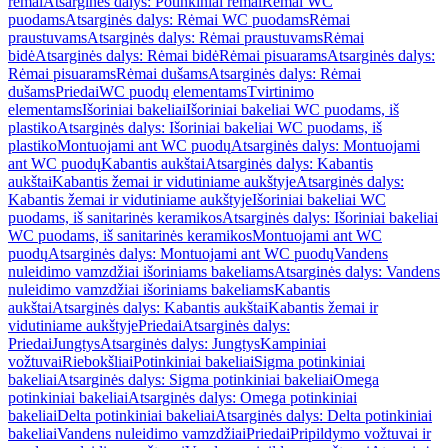
rėmai
Atsarginės dalys: Potinkiniai rėmai
Rėmai WC
puodams
Atsarginės dalys: Rėmai WC puodams
Rėmai
praustuvams
Atsarginės dalys: Rėmai praustuvams
Rėmai
bidė
Atsarginės dalys: Rėmai bidė
Rėmai pisuarams
Atsarginės dalys:
Rėmai pisuarams
Rėmai dušams
Atsarginės dalys: Rėmai
dušams
Priedai
WC puodų elementams
Tvirtinimo
elementams
Išoriniai bakeliai
Išoriniai bakeliai WC puodams, iš
plastiko
Atsarginės dalys: Išoriniai bakeliai WC puodams, iš
plastiko
Montuojami ant WC puodų
Atsarginės dalys: Montuojami
ant WC puodų
Kabantis aukštai
Atsarginės dalys: Kabantis
aukštai
Kabantis žemai ir vidutiniame aukštyje
Atsarginės dalys:
Kabantis žemai ir vidutiniame aukštyje
Išoriniai bakeliai WC
puodams, iš sanitarinės keramikos
Atsarginės dalys: Išoriniai bakeliai
WC puodams, iš sanitarinės keramikos
Montuojami ant WC
puodų
Atsarginės dalys: Montuojami ant WC puodų
Vandens
nuleidimo vamzdžiai išoriniams bakeliams
Atsarginės dalys: Vandens
nuleidimo vamzdžiai išoriniams bakeliams
Kabantis
aukštai
Atsarginės dalys: Kabantis aukštai
Kabantis žemai ir
vidutiniame aukštyje
Priedai
Atsarginės dalys:
Priedai
Jungtys
Atsarginės dalys: Jungtys
Kampiniai
vožtuvai
Riebokšliai
Potinkiniai bakeliai
Sigma potinkiniai
bakeliai
Atsarginės dalys: Sigma potinkiniai bakeliai
Omega
potinkiniai bakeliai
Atsarginės dalys: Omega potinkiniai
bakeliai
Delta potinkiniai bakeliai
Atsarginės dalys: Delta potinkiniai
bakeliai
Vandens nuleidimo vamzdžiai
Priedai
Pripildymo vožtuvai ir