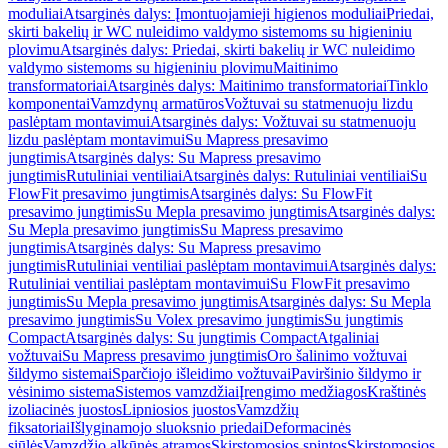
moduliai
Atsarginės dalys: Įmontuojamieji higienos moduliai
Priedai,
skirti bakelių ir WC nuleidimo valdymo sistemoms su higieniniu
plovimu
Atsarginės dalys: Priedai, skirti bakelių ir WC nuleidimo
valdymo sistemoms su higieniniu plovimu
Maitinimo
transformatoriai
Atsarginės dalys: Maitinimo transformatoriai
Tinklo
komponentai
Vamzdynų armatūros
Vožtuvai su statmenuoju lizdu
paslėptam montavimui
Atsarginės dalys: Vožtuvai su statmenuoju
lizdu paslėptam montavimui
Su Mapress presavimo
jungtimis
Atsarginės dalys: Su Mapress presavimo
jungtimis
Rutuliniai ventiliai
Atsarginės dalys: Rutuliniai ventiliai
Su
FlowFit presavimo jungtimis
Atsarginės dalys: Su FlowFit
presavimo jungtimis
Su Mepla presavimo jungtimis
Atsarginės dalys:
Su Mepla presavimo jungtimis
Su Mapress presavimo
jungtimis
Atsarginės dalys: Su Mapress presavimo
jungtimis
Rutuliniai ventiliai paslėptam montavimui
Atsarginės dalys:
Rutuliniai ventiliai paslėptam montavimui
Su FlowFit presavimo
jungtimis
Su Mepla presavimo jungtimis
Atsarginės dalys: Su Mepla
presavimo jungtimis
Su Volex presavimo jungtimis
Su jungtimis
Compact
Atsarginės dalys: Su jungtimis Compact
Atgaliniai
vožtuvai
Su Mapress presavimo jungtimis
Oro šalinimo vožtuvai
šildymo sistemai
Sparčiojo išleidimo vožtuvai
Paviršinio šildymo ir
vėsinimo sistema
Sistemos vamzdžiai
Įrengimo medžiagos
Kraštinės
izoliacinės juostos
Lipniosios juostos
Vamzdžių
fiksatoriai
Išlyginamojo sluoksnio priedai
Deformacinės
siūlės
Vamzdžio alkūnės atramos
Skirstomosios spintos
Skirstomosios