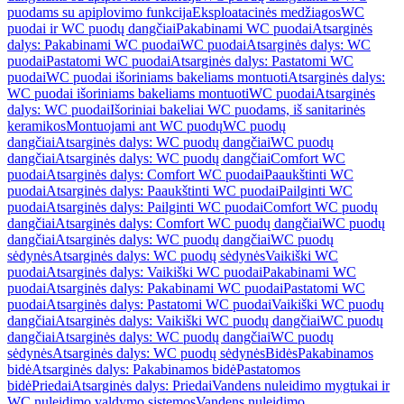
puodams su apiplovimo funkcija
Eksploatacinės medžiagos
WC
puodai ir WC puodų dangčiai
Pakabinami WC puodai
Atsarginės
dalys: Pakabinami WC puodai
WC puodai
Atsarginės dalys: WC
puodai
Pastatomi WC puodai
Atsarginės dalys: Pastatomi WC
puodai
WC puodai išoriniams bakeliams montuoti
Atsarginės dalys:
WC puodai išoriniams bakeliams montuoti
WC puodai
Atsarginės
dalys: WC puodai
Išoriniai bakeliai WC puodams, iš sanitarinės
keramikos
Montuojami ant WC puodų
WC puodų
dangčiai
Atsarginės dalys: WC puodų dangčiai
WC puodų
dangčiai
Atsarginės dalys: WC puodų dangčiai
Comfort WC
puodai
Atsarginės dalys: Comfort WC puodai
Paaukštinti WC
puodai
Atsarginės dalys: Paaukštinti WC puodai
Pailginti WC
puodai
Atsarginės dalys: Pailginti WC puodai
Comfort WC puodų
dangčiai
Atsarginės dalys: Comfort WC puodų dangčiai
WC puodų
dangčiai
Atsarginės dalys: WC puodų dangčiai
WC puodų
sėdynės
Atsarginės dalys: WC puodų sėdynės
Vaikiški WC
puodai
Atsarginės dalys: Vaikiški WC puodai
Pakabinami WC
puodai
Atsarginės dalys: Pakabinami WC puodai
Pastatomi WC
puodai
Atsarginės dalys: Pastatomi WC puodai
Vaikiški WC puodų
dangčiai
Atsarginės dalys: Vaikiški WC puodų dangčiai
WC puodų
dangčiai
Atsarginės dalys: WC puodų dangčiai
WC puodų
sėdynės
Atsarginės dalys: WC puodų sėdynės
Bidės
Pakabinamos
bidė
Atsarginės dalys: Pakabinamos bidė
Pastatomos
bidė
Priedai
Atsarginės dalys: Priedai
Vandens nuleidimo mygtukai ir
WC nuleidimo valdymo sistemos
Vandens nuleidimo