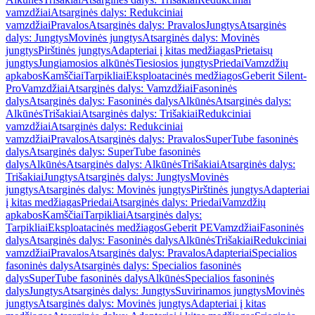
vamzdžiai
Atsarginės dalys: Redukciniai
vamzdžiai
Pravalos
Atsarginės dalys: Pravalos
Jungtys
Atsarginės
dalys: Jungtys
Movinės jungtys
Atsarginės dalys: Movinės
jungtys
Pirštinės jungtys
Adapteriai į kitas medžiagas
Prietaisų
jungtys
Jungiamosios alkūnės
Tiesiosios jungtys
Priedai
Vamzdžių
apkabos
Kamščiai
Tarpikliai
Eksploatacinės medžiagos
Geberit Silent-
Pro
Vamzdžiai
Atsarginės dalys: Vamzdžiai
Fasoninės
dalys
Atsarginės dalys: Fasoninės dalys
Alkūnės
Atsarginės dalys:
Alkūnės
Trišakiai
Atsarginės dalys: Trišakiai
Redukciniai
vamzdžiai
Atsarginės dalys: Redukciniai
vamzdžiai
Pravalos
Atsarginės dalys: Pravalos
SuperTube fasoninės
dalys
Atsarginės dalys: SuperTube fasoninės
dalys
Alkūnės
Atsarginės dalys: Alkūnės
Trišakiai
Atsarginės dalys:
Trišakiai
Jungtys
Atsarginės dalys: Jungtys
Movinės
jungtys
Atsarginės dalys: Movinės jungtys
Pirštinės jungtys
Adapteriai
į kitas medžiagas
Priedai
Atsarginės dalys: Priedai
Vamzdžių
apkabos
Kamščiai
Tarpikliai
Atsarginės dalys:
Tarpikliai
Eksploatacinės medžiagos
Geberit PE
Vamzdžiai
Fasoninės
dalys
Atsarginės dalys: Fasoninės dalys
Alkūnės
Trišakiai
Redukciniai
vamzdžiai
Pravalos
Atsarginės dalys: Pravalos
Adapteriai
Specialios
fasoninės dalys
Atsarginės dalys: Specialios fasoninės
dalys
SuperTube fasoninės dalys
Alkūnės
Specialios fasoninės
dalys
Jungtys
Atsarginės dalys: Jungtys
Suvirinamos jungtys
Movinės
jungtys
Atsarginės dalys: Movinės jungtys
Adapteriai į kitas