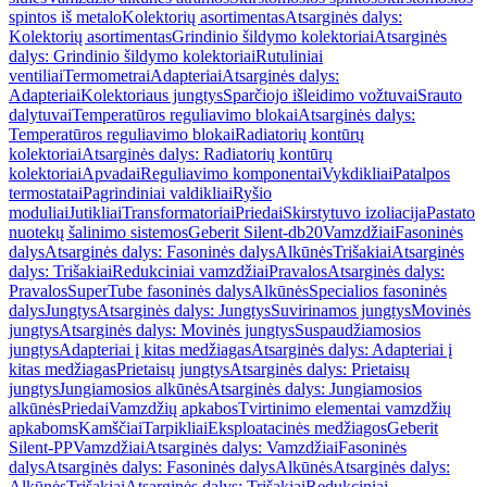
spintos iš metalo
Kolektorių asortimentas
Atsarginės dalys:
Kolektorių asortimentas
Grindinio šildymo kolektoriai
Atsarginės
dalys: Grindinio šildymo kolektoriai
Rutuliniai
ventiliai
Termometrai
Adapteriai
Atsarginės dalys:
Adapteriai
Kolektoriaus jungtys
Sparčiojo išleidimo vožtuvai
Srauto
dalytuvai
Temperatūros reguliavimo blokai
Atsarginės dalys:
Temperatūros reguliavimo blokai
Radiatorių kontūrų
kolektoriai
Atsarginės dalys: Radiatorių kontūrų
kolektoriai
Apvadai
Reguliavimo komponentai
Vykdikliai
Patalpos
termostatai
Pagrindiniai valdikliai
Ryšio
moduliai
Jutikliai
Transformatoriai
Priedai
Skirstytuvo izoliacija
Pastato
nuotekų šalinimo sistemos
Geberit Silent-db20
Vamzdžiai
Fasoninės
dalys
Atsarginės dalys: Fasoninės dalys
Alkūnės
Trišakiai
Atsarginės
dalys: Trišakiai
Redukciniai vamzdžiai
Pravalos
Atsarginės dalys:
Pravalos
SuperTube fasoninės dalys
Alkūnės
Specialios fasoninės
dalys
Jungtys
Atsarginės dalys: Jungtys
Suvirinamos jungtys
Movinės
jungtys
Atsarginės dalys: Movinės jungtys
Suspaudžiamosios
jungtys
Adapteriai į kitas medžiagas
Atsarginės dalys: Adapteriai į
kitas medžiagas
Prietaisų jungtys
Atsarginės dalys: Prietaisų
jungtys
Jungiamosios alkūnės
Atsarginės dalys: Jungiamosios
alkūnės
Priedai
Vamzdžių apkabos
Tvirtinimo elementai vamzdžių
apkaboms
Kamščiai
Tarpikliai
Eksploatacinės medžiagos
Geberit
Silent-PP
Vamzdžiai
Atsarginės dalys: Vamzdžiai
Fasoninės
dalys
Atsarginės dalys: Fasoninės dalys
Alkūnės
Atsarginės dalys:
Alkūnės
Trišakiai
Atsarginės dalys: Trišakiai
Redukciniai