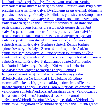
kambariams
Atsarginės dalys: Praustuvams mažiems vonios
kambariams
Praustuvams
Atsarginės dalys: Praustuvams
Dvigubiems
praustuvams
Atsarginės dalys: Dvigubiems praustuvams
Baldiniams
praustuvams
Atsarginės dalys: Baldiniams praustuvams
Kampiniams
praustuvams
Atsarginės dalys: Kampiniams praustuvams
Praustuvų
stalviršiai
Atsarginės dalys: Praustuvų stalviršiai
Ant stalviršio
pastatomam dubens formos praustuvui
Atsarginės dalys: Ant
stalviršio pastatomam dubens formos praustuvui
Ant stalviršio
pastatomam stačiakampiam praustuvui
Atsarginės dalys: Ant
stalviršio pastatomam stačiakampiam praustuvui
Šoninės
spintelės
Atsarginės dalys: Šoninės spintelės
Žemos šoninės
spintelės
Atsarginės dalys: Žemos šoninės spintelės
Aukštos
spintelės
Atsarginės dalys: Aukštos spintelės
Vidutinio aukščio
spintelės
Atsarginės dalys: Vidutinio aukščio spintelės
Pakabinamos
spintelės
Atsarginės dalys: Pakabinamos spintelės
Kiti vonios
kambario baldai
Atsarginės dalys: Kiti vonios kambario
baldai
Sieninės lentynos
Atsarginės dalys: Sieninės
lentynos
Priedai
Atsarginės dalys: Priedai
Stalčių įdėklai ir
dėžutės
Rankšluosčių laikikliai ir kabliukai
Apšvietimo
elementai
Rankenos
Kojų rinkiniai
Magnetinės lentos
Elektros
lizdai
Atsarginės dalys: Elektros lizdai
Kiti priedai
Veidrodžiai ir
veidrodinės spintelės
Veidrodžiai
Atsarginės dalys: Veidrodžiai
Su
integruotu apšvietimu
Atsarginės dalys: Su integruotu
apšvietimu
Veidrodinės spintelės
Atsarginės dalys: Veidrodinės
spintelės
Su integruotu apšvietimu
Atsarginės dalys: Su integruotu