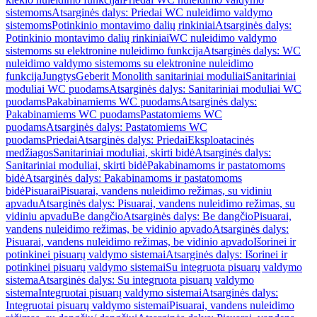
sistemoms
Atsarginės dalys: Priedai WC nuleidimo valdymo
sistemoms
Potinkinio montavimo dalių rinkiniai
Atsarginės dalys:
Potinkinio montavimo dalių rinkiniai
WC nuleidimo valdymo
sistemoms su elektronine nuleidimo funkcija
Atsarginės dalys: WC
nuleidimo valdymo sistemoms su elektronine nuleidimo
funkcija
Jungtys
Geberit Monolith sanitariniai moduliai
Sanitariniai
moduliai WC puodams
Atsarginės dalys: Sanitariniai moduliai WC
puodams
Pakabinamiems WC puodams
Atsarginės dalys:
Pakabinamiems WC puodams
Pastatomiems WC
puodams
Atsarginės dalys: Pastatomiems WC
puodams
Priedai
Atsarginės dalys: Priedai
Eksploatacinės
medžiagos
Sanitariniai moduliai, skirti bidė
Atsarginės dalys:
Sanitariniai moduliai, skirti bidė
Pakabinamoms ir pastatomoms
bidė
Atsarginės dalys: Pakabinamoms ir pastatomoms
bidė
Pisuarai
Pisuarai, vandens nuleidimo režimas, su vidiniu
apvadu
Atsarginės dalys: Pisuarai, vandens nuleidimo režimas, su
vidiniu apvadu
Be dangčio
Atsarginės dalys: Be dangčio
Pisuarai,
vandens nuleidimo režimas, be vidinio apvado
Atsarginės dalys:
Pisuarai, vandens nuleidimo režimas, be vidinio apvado
Išorinei ir
potinkinei pisuarų valdymo sistemai
Atsarginės dalys: Išorinei ir
potinkinei pisuarų valdymo sistemai
Su integruota pisuarų valdymo
sistema
Atsarginės dalys: Su integruota pisuarų valdymo
sistema
Integruotai pisuarų valdymo sistemai
Atsarginės dalys:
Integruotai pisuarų valdymo sistemai
Pisuarai, vandens nuleidimo