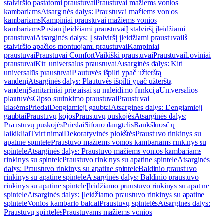
stalviršio pastatomi praustuvai
Praustuvai mažiems vonios
kambariams
Atsarginės dalys: Praustuvai mažiems vonios
kambariams
Kampiniai praustuvai mažiems vonios
kambariams
Pusiau įleidžiami praustuvai
Į stalviršį įleidžiami
praustuvai
Atsarginės dalys: Į stalviršį įleidžiami praustuvai
Iš
stalviršio apačios montuojami praustuvai
Kampiniai
praustuvai
Praustuvai Comfort
Vaikiški praustuvai
Praustuvai
Loviniai
praustuvai
Kiti universalūs praustuvai
Atsarginės dalys: Kiti
universalūs praustuvai
Plautuvės išpilti ypač užterštą
vandenį
Atsarginės dalys: Plautuvės išpilti ypač užterštą
vandenį
Sanitariniai prietaisai su nuleidimo funkcija
Universalios
plautuvės
Gipso surinkimo praustuvai
Praustuvai
klasėms
Priedai
Dengiamieji gaubtai
Atsarginės dalys: Dengiamieji
gaubtai
Praustuvų kojos
Praustuvų puskojės
Atsarginės dalys:
Praustuvų puskojės
Priedai
Sifono dangtelis
Rankšluosčių
laikikliai
Tvirtinimai
Dekoratyvinės plokštės
Praustuvo rinkinys su
apatine spintele
Praustuvo mažiems vonios kambariams rinkinys su
spintele
Atsarginės dalys: Praustuvo mažiems vonios kambariams
rinkinys su spintele
Praustuvo rinkinys su apatine spintele
Atsarginės
dalys: Praustuvo rinkinys su apatine spintele
Baldinio praustuvo
rinkinys su apatine spintele
Atsarginės dalys: Baldinio praustuvo
rinkinys su apatine spintele
Įleidžiamo praustuvo rinkinys su apatine
spintele
Atsarginės dalys: Įleidžiamo praustuvo rinkinys su apatine
spintele
Vonios kambario baldai
Praustuvų spintelės
Atsarginės dalys:
Praustuvų spintelės
Praustuvams mažiems vonios