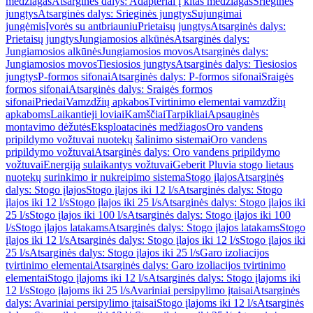
medžiagas
Atsarginės dalys: Adapteriai į kitas medžiagas
Srieginės
jungtys
Atsarginės dalys: Srieginės jungtys
Sujungimai
jungėmis
Įvorės su antbriauniu
Prietaisų jungtys
Atsarginės dalys:
Prietaisų jungtys
Jungiamosios alkūnės
Atsarginės dalys:
Jungiamosios alkūnės
Jungiamosios movos
Atsarginės dalys:
Jungiamosios movos
Tiesiosios jungtys
Atsarginės dalys: Tiesiosios
jungtys
P-formos sifonai
Atsarginės dalys: P-formos sifonai
Sraigės
formos sifonai
Atsarginės dalys: Sraigės formos
sifonai
Priedai
Vamzdžių apkabos
Tvirtinimo elementai vamzdžių
apkaboms
Laikantieji loviai
Kamščiai
Tarpikliai
Apsauginės
montavimo dėžutės
Eksploatacinės medžiagos
Oro vandens
pripildymo vožtuvai nuotekų šalinimo sistemai
Oro vandens
pripildymo vožtuvai
Atsarginės dalys: Oro vandens pripildymo
vožtuvai
Energiją sulaikantys vožtuvai
Geberit Pluvia stogo lietaus
nuotekų surinkimo ir nukreipimo sistema
Stogo įlajos
Atsarginės
dalys: Stogo įlajos
Stogo įlajos iki 12 l/s
Atsarginės dalys: Stogo
įlajos iki 12 l/s
Stogo įlajos iki 25 l/s
Atsarginės dalys: Stogo įlajos iki
25 l/s
Stogo įlajos iki 100 l/s
Atsarginės dalys: Stogo įlajos iki 100
l/s
Stogo įlajos latakams
Atsarginės dalys: Stogo įlajos latakams
Stogo
įlajos iki 12 l/s
Atsarginės dalys: Stogo įlajos iki 12 l/s
Stogo įlajos iki
25 l/s
Atsarginės dalys: Stogo įlajos iki 25 l/s
Garo izoliacijos
tvirtinimo elementai
Atsarginės dalys: Garo izoliacijos tvirtinimo
elementai
Stogo įlajoms iki 12 l/s
Atsarginės dalys: Stogo įlajoms iki
12 l/s
Stogo įlajoms iki 25 l/s
Avariniai persipylimo įtaisai
Atsarginės
dalys: Avariniai persipylimo įtaisai
Stogo įlajoms iki 12 l/s
Atsarginės