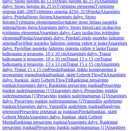
dalys: Stogo įlajoms iki 12 l/s
Stogo įlajoms iki 25 l/s
Atsarginės
dalys: Stogo įlajoms iki 25 l/s
Tvirtinimo elementai
Tvirtinimo
sistema d40–200
Tvirtinimo sistema d250–315
Priedai
Atsarginės
dalys: Priedai
Stogo įlajoms
Atsarginės dalys: Stogo
įlajoms
Tvirtinimo elementams
Savitakinė stogo lietaus nuotekų
sistema
Stogo įlajos
Atsarginės dalys: Stogo įlajos
Garo izoliacijos
tvirtinimo elementai
Atsarginės dalys: Garo izoliacijos tvirtinimo
elementai
Priedai
Atsarginės dalys: Priedai
Grindų nuotekų šalinimo
sistema
Paviršinė nuotekų šalinimo sistema viduje ir lauke
Atsarginės
dalys: Paviršinė nuotekų šalinimo sistema viduje ir lauke
Trapai
balkonams ir terasoms, 10 x 10 cm
Atsarginės dalys: Trapai
balkonams ir terasoms, 10 x 10 cm
Trapai 13 x 13 cm
Trapai
balkonams ir terasoms, 13 x 13 cm
Trapai 15 x 15 cm
Atsarginės
dalys: Trapai 15 x 15 cm
Priedai
Įrankiai, tinklo komponentai ir
programinė įranga
Įrankiai
Įrankiai, skirti Geberit FlowFit
Atsarginės
dalys: Įrankiai, skirti Geberit FlowFit
Rankiniai presavimo
įrankiai
Atsarginės dalys: Rankiniai presavimo įrankiai
Presavimo
įrankių suderinamumas [1]
Atsarginės dalys: Presavimo įrankių
suderinamumas [1]
Presavimo įrankių suderinamumas [2]
Atsarginės
dalys: Presavimo įrankių suderinamumas [2]
Vamzdžių apdirbimo
įrankiai
Atsarginės dalys: Vamzdžių apdirbimo įrankiai
Bandymo
priemonė
Presavimo prietaisai su įrankiais
Priedai
Įrankiai, skirti
Geberit Mepla
Atsarginės dalys: Įrankiai, skirti Geberit
Mepla
Rankiniai presavimo įrankiai
Atsarginės dalys: Rankiniai
presavimo įrankiai
Presavimo įrankių suderinamumas [1]
Atsarginės