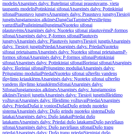
modelis
Atsarginės dalys: Buteliniai sifonai praustuvams, vietą
taupantis modelis
Potinkiniai sifonai
Atsarginės dalys: Potinkiniai
sifonai
Praustuvo jungtys
Atsarginės dalys: Praustuvo jungtys
Tiesioji
jungtis
Jungiamosios alkūnės
Dangčiai
Tarpinės
Persiliejimo
vamzdžiai
Prailginimai
Įjungimai
Nuotekų sifonai
plautuvėms
Atsarginės dalys: Nuotekų sifonai plautuvėms
P-formos
sifonai
Atsarginės dalys: P-formos sifonai
Plautuvės
jungtys
Atsarginės dalys: Plautuvės jungtys
Tiesioji jungtis
Atsarginės
dalys: Tiesioji jungtis
Priedai
Atsarginės dalys: Priedai
Nuotekų
sifonai prietaisams
Atsarginės dalys: Nuotekų sifonai prietaisams
P-
formos sifonai
Atsarginės dalys: P-formos sifonai
Potinkiniai
sifonai
Atsarginės dalys: Potinkiniai sifonai
Išoriniai sifonai
Atsarginės
dalys: Išoriniai sifonai
Prijungimo moduliai
Atsarginės dalys:
Prijungimo moduliai
Priedai
Nuotekų sifonai užteršto vandens
išpylimo kriauklėms
Atsarginės dalys: Nuotekų sifonai užteršto
vandens išpylimo kriauklėms
Sifonai
Atsarginės dalys:
Sifonai
Jungiamosios alkūnės
Atsarginės dalys: Jungiamosios
alkūnės
Tiesioji jungtis
Atsarginės dalys: Tiesioji jungtis
Išleidimo
vožtuvai
Atsarginės dalys: Išleidimo vožtuvai
Priedai
Atsarginės
dalys: Priedai
Dušai ir vonios
Dušai
Dušo grindų nuotekų
sistema
Atsarginės dalys: Dušo grindų nuotekų sistema
Dušo
latakai
Atsarginės dalys: Dušo latakai
Priedai dušo
latakams
Atsarginės dalys: Priedai dušo latakams
Dušo paviršiaus
sifonai
Atsarginės dalys: Dušo paviršiaus sifonai
Dušo trapų
priedai
Atsarginės dalys: Dušo trapų priedai
Sieniniai dušo