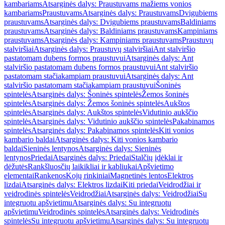
kambariams
Atsarginės dalys: Praustuvams mažiems vonios
kambariams
Praustuvams
Atsarginės dalys: Praustuvams
Dvigubiems
praustuvams
Atsarginės dalys: Dvigubiems praustuvams
Baldiniams
praustuvams
Atsarginės dalys: Baldiniams praustuvams
Kampiniams
praustuvams
Atsarginės dalys: Kampiniams praustuvams
Praustuvų
stalviršiai
Atsarginės dalys: Praustuvų stalviršiai
Ant stalviršio
pastatomam dubens formos praustuvui
Atsarginės dalys: Ant
stalviršio pastatomam dubens formos praustuvui
Ant stalviršio
pastatomam stačiakampiam praustuvui
Atsarginės dalys: Ant
stalviršio pastatomam stačiakampiam praustuvui
Šoninės
spintelės
Atsarginės dalys: Šoninės spintelės
Žemos šoninės
spintelės
Atsarginės dalys: Žemos šoninės spintelės
Aukštos
spintelės
Atsarginės dalys: Aukštos spintelės
Vidutinio aukščio
spintelės
Atsarginės dalys: Vidutinio aukščio spintelės
Pakabinamos
spintelės
Atsarginės dalys: Pakabinamos spintelės
Kiti vonios
kambario baldai
Atsarginės dalys: Kiti vonios kambario
baldai
Sieninės lentynos
Atsarginės dalys: Sieninės
lentynos
Priedai
Atsarginės dalys: Priedai
Stalčių įdėklai ir
dėžutės
Rankšluosčių laikikliai ir kabliukai
Apšvietimo
elementai
Rankenos
Kojų rinkiniai
Magnetinės lentos
Elektros
lizdai
Atsarginės dalys: Elektros lizdai
Kiti priedai
Veidrodžiai ir
veidrodinės spintelės
Veidrodžiai
Atsarginės dalys: Veidrodžiai
Su
integruotu apšvietimu
Atsarginės dalys: Su integruotu
apšvietimu
Veidrodinės spintelės
Atsarginės dalys: Veidrodinės
spintelės
Su integruotu apšvietimu
Atsarginės dalys: Su integruotu