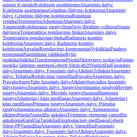
spintos iš metalo
Kolektorių asortimentas
Atsarginės dalys:
Kolektorių asortimentas
Grindinio šildymo kolektoriai
Atsarginės
dalys: Grindinio šildymo kolektoriai
Rutuliniai
ventiliai
Termometrai
Adapteriai
Atsarginės dalys:
Adapteriai
Kolektoriaus jungtys
Sparčiojo išleidimo vožtuvai
Srauto
dalytuvai
Temperatūros reguliavimo blokai
Atsarginės dalys:
Temperatūros reguliavimo blokai
Radiatorių kontūrų
kolektoriai
Atsarginės dalys: Radiatorių kontūrų
kolektoriai
Apvadai
Reguliavimo komponentai
Vykdikliai
Patalpos
termostatai
Pagrindiniai valdikliai
Ryšio
moduliai
Jutikliai
Transformatoriai
Priedai
Skirstytuvo izoliacija
Pastato
nuotekų šalinimo sistemos
Geberit Silent-db20
Vamzdžiai
Fasoninės
dalys
Atsarginės dalys: Fasoninės dalys
Alkūnės
Trišakiai
Atsarginės
dalys: Trišakiai
Redukciniai vamzdžiai
Pravalos
Atsarginės dalys:
Pravalos
SuperTube fasoninės dalys
Alkūnės
Specialios fasoninės
dalys
Jungtys
Atsarginės dalys: Jungtys
Suvirinamos jungtys
Movinės
jungtys
Atsarginės dalys: Movinės jungtys
Suspaudžiamosios
jungtys
Adapteriai į kitas medžiagas
Atsarginės dalys: Adapteriai į
kitas medžiagas
Prietaisų jungtys
Atsarginės dalys: Prietaisų
jungtys
Jungiamosios alkūnės
Atsarginės dalys: Jungiamosios
alkūnės
Priedai
Vamzdžių apkabos
Tvirtinimo elementai vamzdžių
apkaboms
Kamščiai
Tarpikliai
Eksploatacinės medžiagos
Geberit
Silent-PP
Vamzdžiai
Atsarginės dalys: Vamzdžiai
Fasoninės
dalys
Atsarginės dalys: Fasoninės dalys
Alkūnės
Atsarginės dalys:
Alkūnės
Trišakiai
Atsarginės dalys: Trišakiai
Redukciniai