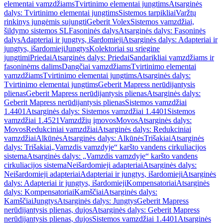
elementai vamzdžiams
Tvirtinimo elementai jungtims
Atsarginės
dalys: Tvirtinimo elementai jungtims
Sistemos tarpikliai
Varžtų
rinkinys jungėmis sujungti
Geberit Volex
Sistemos vamzdžiai,
šildymo sistemos SL
Fasoninės dalys
Atsarginės dalys: Fasoninės
dalys
Adapteriai ir jungtys, išardomieji
Atsarginės dalys: Adapteriai ir
jungtys, išardomieji
Jungtys
Kolektoriai su sriegine
jungtimi
Priedai
Atsarginės dalys: Priedai
Sandarikliai vamzdžiams ir
fasoninėms dalims
Dangčiai vamzdžiams
Tvirtinimo elementai
vamzdžiams
Tvirtinimo elementai jungtims
Atsarginės dalys:
Tvirtinimo elementai jungtims
Geberit Mapress nerūdijantysis
plienas
Geberit Mapress nerūdijantysis plienas
Atsarginės dalys:
Geberit Mapress nerūdijantysis plienas
Sistemos vamzdžiai
1.4401
Atsarginės dalys: Sistemos vamzdžiai 1.4401
Sistemos
vamzdžiai 1.4521
Vamzdžių įmovos
Movos
Atsarginės dalys:
Movos
Redukciniai vamzdžiai
Atsarginės dalys: Redukciniai
vamzdžiai
Alkūnės
Atsarginės dalys: Alkūnės
Trišakiai
Atsarginės
dalys: Trišakiai
„Vamzdis vamzdyje“ karšto vandens cirkuliacijos
sistema
Atsarginės dalys: „Vamzdis vamzdyje“ karšto vandens
cirkuliacijos sistema
Neišardomieji adapteriai
Atsarginės dalys:
Neišardomieji adapteriai
Adapteriai ir jungtys, išardomieji
Atsarginės
dalys: Adapteriai ir jungtys, išardomieji
Kompensatoriai
Atsarginės
dalys: Kompensatoriai
Kamščiai
Atsarginės dalys:
Kamščiai
Jungtys
Atsarginės dalys: Jungtys
Geberit Mapress
nerūdijantysis plienas, dujos
Atsarginės dalys: Geberit Mapress
nerūdijantysis plienas, dujos
Sistemos vamzdžiai 1.4401
Atsarginės