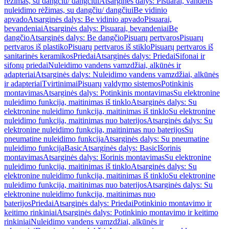
rėžimas, su dangčiu/ dangčiui
Atsarginės dalys: Pisuarai, vandens
nuleidimo rėžimas, su dangčiu/ dangčiui
Be vidinio
apvado
Atsarginės dalys: Be vidinio apvado
Pisuarai,
bevandeniai
Atsarginės dalys: Pisuarai, bevandeniai
Be
dangčio
Atsarginės dalys: Be dangčio
Pisuarų pertvaros
Pisuarų
pertvaros iš plastiko
Pisuarų pertvaros iš stiklo
Pisuarų pertvaros iš
sanitarinės keramikos
Priedai
Atsarginės dalys: Priedai
Sifonai ir
sifonų priedai
Nuleidimo vandens vamzdžiai, alkūnės ir
adapteriai
Atsarginės dalys: Nuleidimo vandens vamzdžiai, alkūnės
ir adapteriai
Tvirtinimai
Pisuarų valdymo sistemos
Potinkinis
montavimas
Atsarginės dalys: Potinkinis montavimas
Su elektronine
nuleidimo funkcija, maitinimas iš tinklo
Atsarginės dalys: Su
elektronine nuleidimo funkcija, maitinimas iš tinklo
Su elektronine
nuleidimo funkcija, maitinimas nuo baterijos
Atsarginės dalys: Su
elektronine nuleidimo funkcija, maitinimas nuo baterijos
Su
pneumatine nuleidimo funkcija
Atsarginės dalys: Su pneumatine
nuleidimo funkcija
Basic
Atsarginės dalys: Basic
Išorinis
montavimas
Atsarginės dalys: Išorinis montavimas
Su elektronine
nuleidimo funkcija, maitinimas iš tinklo
Atsarginės dalys: Su
elektronine nuleidimo funkcija, maitinimas iš tinklo
Su elektronine
nuleidimo funkcija, maitinimas nuo baterijos
Atsarginės dalys: Su
elektronine nuleidimo funkcija, maitinimas nuo
baterijos
Priedai
Atsarginės dalys: Priedai
Potinkinio montavimo ir
keitimo rinkiniai
Atsarginės dalys: Potinkinio montavimo ir keitimo
rinkiniai
Nuleidimo vandens vamzdžiai, alkūnės ir