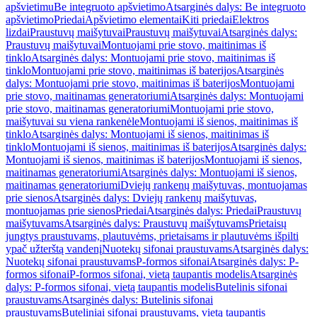
apšvietimu
Be integruoto apšvietimo
Atsarginės dalys: Be integruoto
apšvietimo
Priedai
Apšvietimo elementai
Kiti priedai
Elektros
lizdai
Praustuvų maišytuvai
Praustuvų maišytuvai
Atsarginės dalys:
Praustuvų maišytuvai
Montuojami prie stovo, maitinimas iš
tinklo
Atsarginės dalys: Montuojami prie stovo, maitinimas iš
tinklo
Montuojami prie stovo, maitinimas iš baterijos
Atsarginės
dalys: Montuojami prie stovo, maitinimas iš baterijos
Montuojami
prie stovo, maitinamas generatoriumi
Atsarginės dalys: Montuojami
prie stovo, maitinamas generatoriumi
Montuojami prie stovo,
maišytuvai su viena rankenėle
Montuojami iš sienos, maitinimas iš
tinklo
Atsarginės dalys: Montuojami iš sienos, maitinimas iš
tinklo
Montuojami iš sienos, maitinimas iš baterijos
Atsarginės dalys:
Montuojami iš sienos, maitinimas iš baterijos
Montuojami iš sienos,
maitinamas generatoriumi
Atsarginės dalys: Montuojami iš sienos,
maitinamas generatoriumi
Dviejų rankenų maišytuvas, montuojamas
prie sienos
Atsarginės dalys: Dviejų rankenų maišytuvas,
montuojamas prie sienos
Priedai
Atsarginės dalys: Priedai
Praustuvų
maišytuvams
Atsarginės dalys: Praustuvų maišytuvams
Prietaisų
jungtys praustuvams, plautuvėms, prietaisams ir plautuvėms išpilti
ypač užterštą vandenį
Nuotekų sifonai praustuvams
Atsarginės dalys:
Nuotekų sifonai praustuvams
P-formos sifonai
Atsarginės dalys: P-
formos sifonai
P-formos sifonai, vietą taupantis modelis
Atsarginės
dalys: P-formos sifonai, vietą taupantis modelis
Butelinis sifonai
praustuvams
Atsarginės dalys: Butelinis sifonai
praustuvams
Buteliniai sifonai praustuvams, vietą taupantis