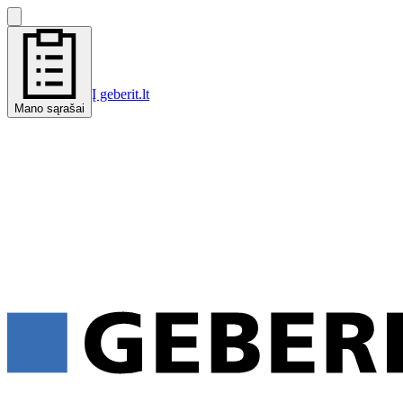
Į geberit.lt
Mano sąrašai