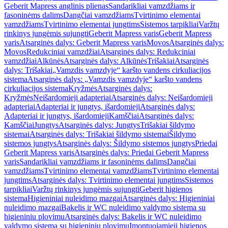
Geberit Mapress anglinis plienas
Sandarikliai vamzdžiams ir
fasoninėms dalims
Dangčiai vamzdžiams
Tvirtinimo elementai
vamzdžiams
Tvirtinimo elementai jungtims
Sistemos tarpikliai
Varžtų
rinkinys jungėmis sujungti
Geberit Mapress varis
Geberit Mapress
varis
Atsarginės dalys: Geberit Mapress varis
Movos
Atsarginės dalys:
Movos
Redukciniai vamzdžiai
Atsarginės dalys: Redukciniai
vamzdžiai
Alkūnės
Atsarginės dalys: Alkūnės
Trišakiai
Atsarginės
dalys: Trišakiai
„Vamzdis vamzdyje“ karšto vandens cirkuliacijos
sistema
Atsarginės dalys: „Vamzdis vamzdyje“ karšto vandens
cirkuliacijos sistema
Kryžmės
Atsarginės dalys:
Kryžmės
Neišardomieji adapteriai
Atsarginės dalys: Neišardomieji
adapteriai
Adapteriai ir jungtys, išardomieji
Atsarginės dalys:
Adapteriai ir jungtys, išardomieji
Kamščiai
Atsarginės dalys:
Kamščiai
Jungtys
Atsarginės dalys: Jungtys
Trišakiai šildymo
sistemai
Atsarginės dalys: Trišakiai šildymo sistemai
Šildymo
sistemos jungtys
Atsarginės dalys: Šildymo sistemos jungtys
Priedai
Geberit Mapress varis
Atsarginės dalys: Priedai Geberit Mapress
varis
Sandarikliai vamzdžiams ir fasoninėms dalims
Dangčiai
vamzdžiams
Tvirtinimo elementai vamzdžiams
Tvirtinimo elementai
jungtims
Atsarginės dalys: Tvirtinimo elementai jungtims
Sistemos
tarpikliai
Varžtų rinkinys jungėmis sujungti
Geberit higienos
sistema
Higieniniai nuleidimo mazgai
Atsarginės dalys: Higieniniai
nuleidimo mazgai
Bakelis ir WC nuleidimo valdymo sistema su
higieniniu plovimu
Atsarginės dalys: Bakelis ir WC nuleidimo
valdymo sistema su higieniniu plovimu
Įmontuojamieji higienos