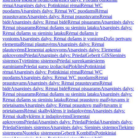
rėmai
Atsarginės dalys: Potinkiniai rėmai
Rėmai WC
puodams
Atsarginės dalys: Rėmai WC puodams
Rėmai
praustuvams
Atsarginės dalys: Rėmai praustuvams
Rėmai
bidė
Atsarginės dalys: Rėmai bidė
Rėmai pisuarams
Atsarginės dalys:
Rėmai pisuarams
Rėmai dušams su sieniniu lataku
Atsarginės dalys:
Rėmai dušams su sieniniu lataku
Rėmai dušams ir
vonioms
Atsarginės dalys: Rėmai dušams ir vonioms
Dušo pertvarų
elementai
Rėmai plautuvėms
Atsarginės dalys: Rėmai
plautuvėms
Elementai apkrovoms
Atsarginės dalys: Elementai
apkrovoms
Priedai
Atsarginės dalys: Priedai
Geberit GIS
Sieninės
sistemos
Tvirtinimo sistemos
Priedai surenkamiesiems
gaminiams
Priedai garso izoliacijai
Plokštės
Potinkiniai
rėmai
Atsarginės dalys: Potinkiniai rėmai
Rėmai WC
puodams
Atsarginės dalys: Rėmai WC puodams
Rėmai
praustuvams
Atsarginės dalys: Rėmai praustuvams
Rėmai
bidė
Atsarginės dalys: Rėmai bidė
Rėmai pisuarams
Atsarginės dalys:
Rėmai pisuarams
Rėmai dušams su sieniniu lataku
Atsarginės dalys:
Rėmai dušams su sieniniu lataku
Rėmai praustuvų maišytuvams ir
prietaisams
Atsarginės dalys: Rėmai praustuvų maišytuvams ir
prietaisams
Rėmai skalbyklėms ir indaplovėms
Atsarginės dalys:
Rėmai skalbyklėms ir indaplovėms
Elementai
apkrovoms
Priedai
Atsarginės dalys: Priedai
Priedai
Atsarginės dalys:
Priedai
Sieninės sistemos
Atsarginės dalys: Sieninės sistemos
Tiekimo
sistemoms
Nuotekų sistemoms
Geberit Kombifix
Potinkiniai