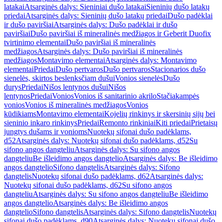
latakai
Atsarginės dalys: Sieniniai dušo latakai
Sieninių dušo latakų
priedai
Atsarginės dalys: Sieninių dušo latakų priedai
Dušo padėklai
ir dušo paviršiai
Atsarginės dalys: Dušo padėklai ir dušo
paviršiai
Dušo paviršiai iš mineralinės medžiagos ir Geberit Duofix
tvirtinimo elementai
Dušo paviršiai iš mineralinės
medžiagos
Atsarginės dalys: Dušo paviršiai iš mineralinės
medžiagos
Montavimo elementai
Atsarginės dalys: Montavimo
elementai
Priedai
Dušo pertvaros
Dušo pertvaros
Stacionarios dušo
sienelės, skirtos beslenksčiam dušui
Vonios sienelės
Dušo
durys
Priedai
Nišos lentynos dušui
Nišos
lentynos
Priedai
Vonios
Vonios iš sanitarinio akrilo
Stačiakampės
vonios
Vonios iš mineralinės medžiagos
Vonios
kūdikiams
Montavimo elementai
Kojelių rinkinys ir skersinių sijų bei
sieninio inkaro rinkinys
Priedai
Remonto rinkiniai
Kiti priedai
Prietaisų
jungtys dušams ir vonioms
Nuotekų sifonai dušo padėklams,
d52
Atsarginės dalys: Nuotekų sifonai dušo padėklams, d52
Su
sifono angos dangteliu
Atsarginės dalys: Su sifono angos
dangteliu
Be išleidimo angos dangtelio
Atsarginės dalys: Be išleidimo
angos dangtelio
Sifono dangtelis
Atsarginės dalys: Sifono
dangtelis
Nuotekų sifonai dušo padėklams, d62
Atsarginės dalys:
Nuotekų sifonai dušo padėklams, d62
Su sifono angos
dangteliu
Atsarginės dalys: Su sifono angos dangteliu
Be išleidimo
angos dangtelio
Atsarginės dalys: Be išleidimo angos
dangtelio
Sifono dangtelis
Atsarginės dalys: Sifono dangtelis
Nuotekų
sifonai dušo padėklams, d90
Atsarginės dalys: Nuotekų sifonai dušo