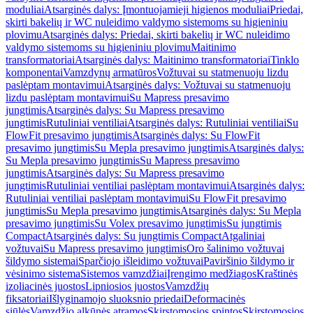
moduliai
Atsarginės dalys: Įmontuojamieji higienos moduliai
Priedai,
skirti bakelių ir WC nuleidimo valdymo sistemoms su higieniniu
plovimu
Atsarginės dalys: Priedai, skirti bakelių ir WC nuleidimo
valdymo sistemoms su higieniniu plovimu
Maitinimo
transformatoriai
Atsarginės dalys: Maitinimo transformatoriai
Tinklo
komponentai
Vamzdynų armatūros
Vožtuvai su statmenuoju lizdu
paslėptam montavimui
Atsarginės dalys: Vožtuvai su statmenuoju
lizdu paslėptam montavimui
Su Mapress presavimo
jungtimis
Atsarginės dalys: Su Mapress presavimo
jungtimis
Rutuliniai ventiliai
Atsarginės dalys: Rutuliniai ventiliai
Su
FlowFit presavimo jungtimis
Atsarginės dalys: Su FlowFit
presavimo jungtimis
Su Mepla presavimo jungtimis
Atsarginės dalys:
Su Mepla presavimo jungtimis
Su Mapress presavimo
jungtimis
Atsarginės dalys: Su Mapress presavimo
jungtimis
Rutuliniai ventiliai paslėptam montavimui
Atsarginės dalys:
Rutuliniai ventiliai paslėptam montavimui
Su FlowFit presavimo
jungtimis
Su Mepla presavimo jungtimis
Atsarginės dalys: Su Mepla
presavimo jungtimis
Su Volex presavimo jungtimis
Su jungtimis
Compact
Atsarginės dalys: Su jungtimis Compact
Atgaliniai
vožtuvai
Su Mapress presavimo jungtimis
Oro šalinimo vožtuvai
šildymo sistemai
Sparčiojo išleidimo vožtuvai
Paviršinio šildymo ir
vėsinimo sistema
Sistemos vamzdžiai
Įrengimo medžiagos
Kraštinės
izoliacinės juostos
Lipniosios juostos
Vamzdžių
fiksatoriai
Išlyginamojo sluoksnio priedai
Deformacinės
siūlės
Vamzdžio alkūnės atramos
Skirstomosios spintos
Skirstomosios