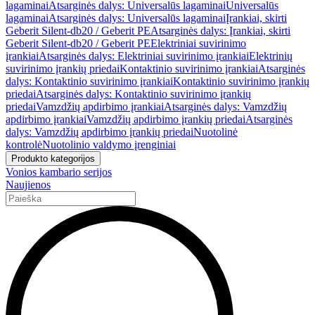
lagaminai
Atsarginės dalys: Universalūs lagaminai
Universalūs
lagaminai
Atsarginės dalys: Universalūs lagaminai
Įrankiai, skirti
Geberit Silent-db20 / Geberit PE
Atsarginės dalys: Įrankiai, skirti
Geberit Silent-db20 / Geberit PE
Elektriniai suvirinimo
įrankiai
Atsarginės dalys: Elektriniai suvirinimo įrankiai
Elektrinių
suvirinimo įrankių priedai
Kontaktinio suvirinimo įrankiai
Atsarginės
dalys: Kontaktinio suvirinimo įrankiai
Kontaktinio suvirinimo įrankių
priedai
Atsarginės dalys: Kontaktinio suvirinimo įrankių
priedai
Vamzdžių apdirbimo įrankiai
Atsarginės dalys: Vamzdžių
apdirbimo įrankiai
Vamzdžių apdirbimo įrankių priedai
Atsarginės
dalys: Vamzdžių apdirbimo įrankių priedai
Nuotolinė
kontrolė
Nuotolinio valdymo įrenginiai
Produkto kategorijos
Vonios kambario serijos
Naujienos