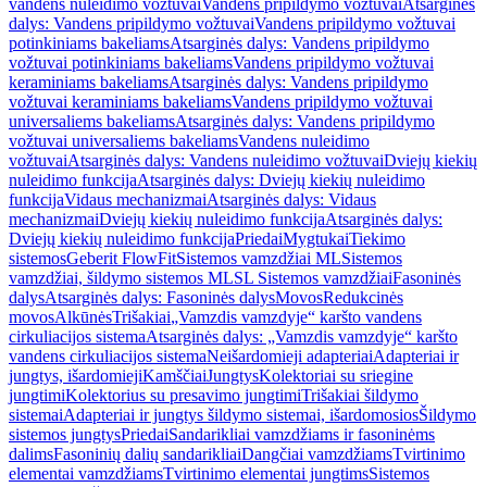
vandens nuleidimo vožtuvai
Vandens pripildymo vožtuvai
Atsarginės
dalys: Vandens pripildymo vožtuvai
Vandens pripildymo vožtuvai
potinkiniams bakeliams
Atsarginės dalys: Vandens pripildymo
vožtuvai potinkiniams bakeliams
Vandens pripildymo vožtuvai
keraminiams bakeliams
Atsarginės dalys: Vandens pripildymo
vožtuvai keraminiams bakeliams
Vandens pripildymo vožtuvai
universaliems bakeliams
Atsarginės dalys: Vandens pripildymo
vožtuvai universaliems bakeliams
Vandens nuleidimo
vožtuvai
Atsarginės dalys: Vandens nuleidimo vožtuvai
Dviejų kiekių
nuleidimo funkcija
Atsarginės dalys: Dviejų kiekių nuleidimo
funkcija
Vidaus mechanizmai
Atsarginės dalys: Vidaus
mechanizmai
Dviejų kiekių nuleidimo funkcija
Atsarginės dalys:
Dviejų kiekių nuleidimo funkcija
Priedai
Mygtukai
Tiekimo
sistemos
Geberit FlowFit
Sistemos vamzdžiai ML
Sistemos
vamzdžiai, šildymo sistemos ML
SL Sistemos vamzdžiai
Fasoninės
dalys
Atsarginės dalys: Fasoninės dalys
Movos
Redukcinės
movos
Alkūnės
Trišakiai
„Vamzdis vamzdyje“ karšto vandens
cirkuliacijos sistema
Atsarginės dalys: „Vamzdis vamzdyje“ karšto
vandens cirkuliacijos sistema
Neišardomieji adapteriai
Adapteriai ir
jungtys, išardomieji
Kamščiai
Jungtys
Kolektoriai su sriegine
jungtimi
Kolektorius su presavimo jungtimi
Trišakiai šildymo
sistemai
Adapteriai ir jungtys šildymo sistemai, išardomosios
Šildymo
sistemos jungtys
Priedai
Sandarikliai vamzdžiams ir fasoninėms
dalims
Fasoninių dalių sandarikliai
Dangčiai vamzdžiams
Tvirtinimo
elementai vamzdžiams
Tvirtinimo elementai jungtims
Sistemos