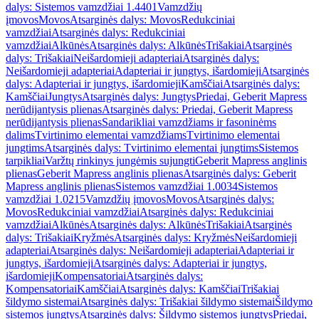
dalys: Sistemos vamzdžiai 1.4401
Vamzdžių
įmovos
Movos
Atsarginės dalys: Movos
Redukciniai
vamzdžiai
Atsarginės dalys: Redukciniai
vamzdžiai
Alkūnės
Atsarginės dalys: Alkūnės
Trišakiai
Atsarginės
dalys: Trišakiai
Neišardomieji adapteriai
Atsarginės dalys:
Neišardomieji adapteriai
Adapteriai ir jungtys, išardomieji
Atsarginės
dalys: Adapteriai ir jungtys, išardomieji
Kamščiai
Atsarginės dalys:
Kamščiai
Jungtys
Atsarginės dalys: Jungtys
Priedai, Geberit Mapress
nerūdijantysis plienas
Atsarginės dalys: Priedai, Geberit Mapress
nerūdijantysis plienas
Sandarikliai vamzdžiams ir fasoninėms
dalims
Tvirtinimo elementai vamzdžiams
Tvirtinimo elementai
jungtims
Atsarginės dalys: Tvirtinimo elementai jungtims
Sistemos
tarpikliai
Varžtų rinkinys jungėmis sujungti
Geberit Mapress anglinis
plienas
Geberit Mapress anglinis plienas
Atsarginės dalys: Geberit
Mapress anglinis plienas
Sistemos vamzdžiai 1.0034
Sistemos
vamzdžiai 1.0215
Vamzdžių įmovos
Movos
Atsarginės dalys:
Movos
Redukciniai vamzdžiai
Atsarginės dalys: Redukciniai
vamzdžiai
Alkūnės
Atsarginės dalys: Alkūnės
Trišakiai
Atsarginės
dalys: Trišakiai
Kryžmės
Atsarginės dalys: Kryžmės
Neišardomieji
adapteriai
Atsarginės dalys: Neišardomieji adapteriai
Adapteriai ir
jungtys, išardomieji
Atsarginės dalys: Adapteriai ir jungtys,
išardomieji
Kompensatoriai
Atsarginės dalys:
Kompensatoriai
Kamščiai
Atsarginės dalys: Kamščiai
Trišakiai
šildymo sistemai
Atsarginės dalys: Trišakiai šildymo sistemai
Šildymo
sistemos jungtys
Atsarginės dalys: Šildymo sistemos jungtys
Priedai,