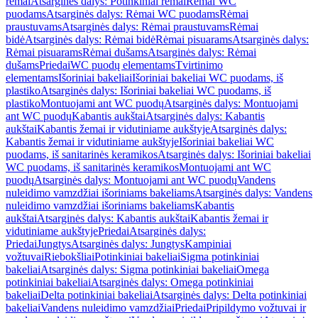
rėmai
Atsarginės dalys: Potinkiniai rėmai
Rėmai WC
puodams
Atsarginės dalys: Rėmai WC puodams
Rėmai
praustuvams
Atsarginės dalys: Rėmai praustuvams
Rėmai
bidė
Atsarginės dalys: Rėmai bidė
Rėmai pisuarams
Atsarginės dalys:
Rėmai pisuarams
Rėmai dušams
Atsarginės dalys: Rėmai
dušams
Priedai
WC puodų elementams
Tvirtinimo
elementams
Išoriniai bakeliai
Išoriniai bakeliai WC puodams, iš
plastiko
Atsarginės dalys: Išoriniai bakeliai WC puodams, iš
plastiko
Montuojami ant WC puodų
Atsarginės dalys: Montuojami
ant WC puodų
Kabantis aukštai
Atsarginės dalys: Kabantis
aukštai
Kabantis žemai ir vidutiniame aukštyje
Atsarginės dalys:
Kabantis žemai ir vidutiniame aukštyje
Išoriniai bakeliai WC
puodams, iš sanitarinės keramikos
Atsarginės dalys: Išoriniai bakeliai
WC puodams, iš sanitarinės keramikos
Montuojami ant WC
puodų
Atsarginės dalys: Montuojami ant WC puodų
Vandens
nuleidimo vamzdžiai išoriniams bakeliams
Atsarginės dalys: Vandens
nuleidimo vamzdžiai išoriniams bakeliams
Kabantis
aukštai
Atsarginės dalys: Kabantis aukštai
Kabantis žemai ir
vidutiniame aukštyje
Priedai
Atsarginės dalys:
Priedai
Jungtys
Atsarginės dalys: Jungtys
Kampiniai
vožtuvai
Riebokšliai
Potinkiniai bakeliai
Sigma potinkiniai
bakeliai
Atsarginės dalys: Sigma potinkiniai bakeliai
Omega
potinkiniai bakeliai
Atsarginės dalys: Omega potinkiniai
bakeliai
Delta potinkiniai bakeliai
Atsarginės dalys: Delta potinkiniai
bakeliai
Vandens nuleidimo vamzdžiai
Priedai
Pripildymo vožtuvai ir