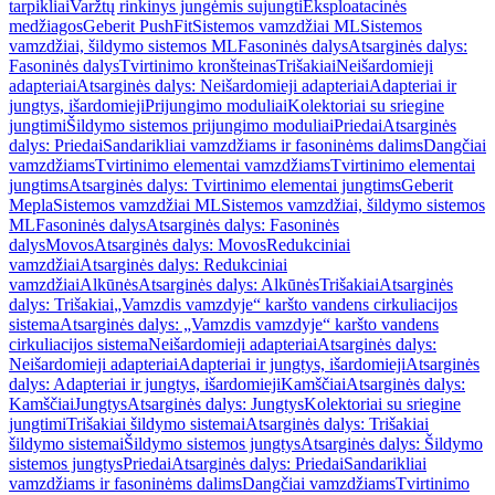
tarpikliai
Varžtų rinkinys jungėmis sujungti
Eksploatacinės
medžiagos
Geberit PushFit
Sistemos vamzdžiai ML
Sistemos
vamzdžiai, šildymo sistemos ML
Fasoninės dalys
Atsarginės dalys:
Fasoninės dalys
Tvirtinimo kronšteinas
Trišakiai
Neišardomieji
adapteriai
Atsarginės dalys: Neišardomieji adapteriai
Adapteriai ir
jungtys, išardomieji
Prijungimo moduliai
Kolektoriai su sriegine
jungtimi
Šildymo sistemos prijungimo moduliai
Priedai
Atsarginės
dalys: Priedai
Sandarikliai vamzdžiams ir fasoninėms dalims
Dangčiai
vamzdžiams
Tvirtinimo elementai vamzdžiams
Tvirtinimo elementai
jungtims
Atsarginės dalys: Tvirtinimo elementai jungtims
Geberit
Mepla
Sistemos vamzdžiai ML
Sistemos vamzdžiai, šildymo sistemos
ML
Fasoninės dalys
Atsarginės dalys: Fasoninės
dalys
Movos
Atsarginės dalys: Movos
Redukciniai
vamzdžiai
Atsarginės dalys: Redukciniai
vamzdžiai
Alkūnės
Atsarginės dalys: Alkūnės
Trišakiai
Atsarginės
dalys: Trišakiai
„Vamzdis vamzdyje“ karšto vandens cirkuliacijos
sistema
Atsarginės dalys: „Vamzdis vamzdyje“ karšto vandens
cirkuliacijos sistema
Neišardomieji adapteriai
Atsarginės dalys:
Neišardomieji adapteriai
Adapteriai ir jungtys, išardomieji
Atsarginės
dalys: Adapteriai ir jungtys, išardomieji
Kamščiai
Atsarginės dalys:
Kamščiai
Jungtys
Atsarginės dalys: Jungtys
Kolektoriai su sriegine
jungtimi
Trišakiai šildymo sistemai
Atsarginės dalys: Trišakiai
šildymo sistemai
Šildymo sistemos jungtys
Atsarginės dalys: Šildymo
sistemos jungtys
Priedai
Atsarginės dalys: Priedai
Sandarikliai
vamzdžiams ir fasoninėms dalims
Dangčiai vamzdžiams
Tvirtinimo