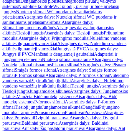
adapteriai
Dengiamosios plokštės
Integruotos pisuarų valdymo
sistemos
Nuotolinė kontrolė
WC puodų, pisuarų ir bidė prietaisų
jungtys
Nuotekų sifonai WC puodams ir sanitariniams
prietaisams
Atsarginės dalys: Nuotekų sifonai WC puodams ir
sanitariniams prietaisams
Sifonai
Atsarginės dalys:
Sifonai
Jungiamosios alkūnės
Atsarginės dalys: Jungiamosios
alkūnės
Tiesioji jungtis
Atsarginės dalys: Tiesioji jungtis
Prijungimo
moduliai
Atsarginės dalys: Prijungimo moduliai
Nuleidimo vandens
alkūnės ilginamieji vamzdžiai
Atsarginės dalys: Nuleidimo vandens
alkūnės ilginamieji vamzdžiai
Jungtys iš PVC
Atsarginės dalys:
Jungtys iš PVC
Manžetai ir dengiamieji gaubteliai
Adapteriai ir
jungiamieji elementai
Nuotekų sifonai pisuarams
Atsarginės dalys:
Nuotekų sifonai pisuarams
Pisuaro sifonai
Atsarginės dalys: Pisuaro
sifonai
Sraigės formos sifonai
Atsarginės dalys: Sraigės formos
sifonai
P-formos sifonai
Atsarginės dalys: P-formos sifonai
Nuleidimo
vandens vamzdžių ir alkūnių ilgikliai
Atsarginės dalys: Nuleidimo
vandens vamzdžių ir alkūnių ilgikliai
Tiesioji jungtis
Atsarginės dalys:
Tiesioji jungtis
Jungiamosios alkūnės
Atsarginės dalys: Jungiamosios
alkūnės
Manžetai
Bidė nuotekų sistemos
Atsarginės dalys: Bidė
nuotekų sistemos
P-formos sifonai
Atsarginės dalys: P-formos
sifonai
Tiesioji jungtis
Jungiamosios alkūnės
Dangčiai
Prijungimo
moduliai
Tarpinės
Prausimosi zona
Praustuvai
Praustuvai
Atsarginės
dalys: Praustuvai
Dvigubi praustuvai
Atsarginės dalys: Dvigubi
praustuvai
Baldiniai praustuvai
Atsarginės dalys: Baldiniai
praustuvai
Ant stalviršio pastatomi praustuvai
Atsarginės dalys: Ant