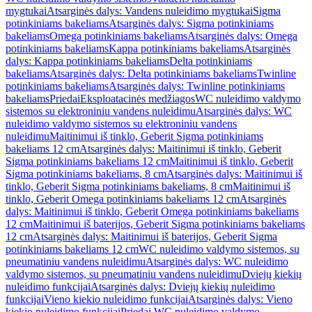
mygtukai
Atsarginės dalys: Vandens nuleidimo mygtukai
Sigma
potinkiniams bakeliams
Atsarginės dalys: Sigma potinkiniams
bakeliams
Omega potinkiniams bakeliams
Atsarginės dalys: Omega
potinkiniams bakeliams
Kappa potinkiniams bakeliams
Atsarginės
dalys: Kappa potinkiniams bakeliams
Delta potinkiniams
bakeliams
Atsarginės dalys: Delta potinkiniams bakeliams
Twinline
potinkiniams bakeliams
Atsarginės dalys: Twinline potinkiniams
bakeliams
Priedai
Eksploatacinės medžiagos
WC nuleidimo valdymo
sistemos su elektroniniu vandens nuleidimu
Atsarginės dalys: WC
nuleidimo valdymo sistemos su elektroniniu vandens
nuleidimu
Maitinimui iš tinklo, Geberit Sigma potinkiniams
bakeliams 12 cm
Atsarginės dalys: Maitinimui iš tinklo, Geberit
Sigma potinkiniams bakeliams 12 cm
Maitinimui iš tinklo, Geberit
Sigma potinkiniams bakeliams, 8 cm
Atsarginės dalys: Maitinimui iš
tinklo, Geberit Sigma potinkiniams bakeliams, 8 cm
Maitinimui iš
tinklo, Geberit Omega potinkiniams bakeliams 12 cm
Atsarginės
dalys: Maitinimui iš tinklo, Geberit Omega potinkiniams bakeliams
12 cm
Maitinimui iš baterijos, Geberit Sigma potinkiniams bakeliams
12 cm
Atsarginės dalys: Maitinimui iš baterijos, Geberit Sigma
potinkiniams bakeliams 12 cm
WC nuleidimo valdymo sistemos, su
pneumatiniu vandens nuleidimu
Atsarginės dalys: WC nuleidimo
valdymo sistemos, su pneumatiniu vandens nuleidimu
Dviejų kiekių
nuleidimo funkcijai
Atsarginės dalys: Dviejų kiekių nuleidimo
funkcijai
Vieno kiekio nuleidimo funkcijai
Atsarginės dalys: Vieno
kiekio nuleidimo funkcijai
Priedai WC nuleidimo valdymo