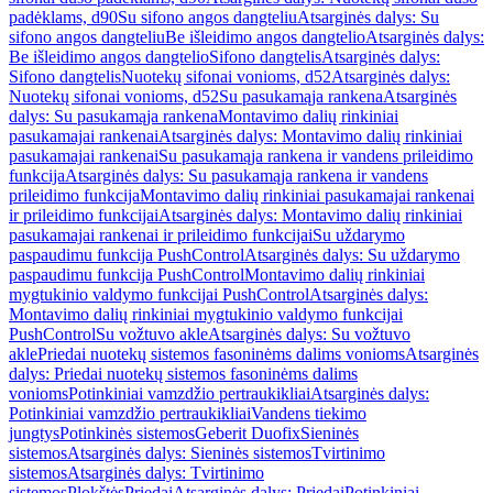
padėklams, d90
Su sifono angos dangteliu
Atsarginės dalys: Su
sifono angos dangteliu
Be išleidimo angos dangtelio
Atsarginės dalys:
Be išleidimo angos dangtelio
Sifono dangtelis
Atsarginės dalys:
Sifono dangtelis
Nuotekų sifonai vonioms, d52
Atsarginės dalys:
Nuotekų sifonai vonioms, d52
Su pasukamąja rankena
Atsarginės
dalys: Su pasukamąja rankena
Montavimo dalių rinkiniai
pasukamajai rankenai
Atsarginės dalys: Montavimo dalių rinkiniai
pasukamajai rankenai
Su pasukamąja rankena ir vandens prileidimo
funkcija
Atsarginės dalys: Su pasukamąja rankena ir vandens
prileidimo funkcija
Montavimo dalių rinkiniai pasukamajai rankenai
ir prileidimo funkcijai
Atsarginės dalys: Montavimo dalių rinkiniai
pasukamajai rankenai ir prileidimo funkcijai
Su uždarymo
paspaudimu funkcija PushControl
Atsarginės dalys: Su uždarymo
paspaudimu funkcija PushControl
Montavimo dalių rinkiniai
mygtukinio valdymo funkcijai PushControl
Atsarginės dalys:
Montavimo dalių rinkiniai mygtukinio valdymo funkcijai
PushControl
Su vožtuvo akle
Atsarginės dalys: Su vožtuvo
akle
Priedai nuotekų sistemos fasoninėms dalims vonioms
Atsarginės
dalys: Priedai nuotekų sistemos fasoninėms dalims
vonioms
Potinkiniai vamzdžio pertraukikliai
Atsarginės dalys:
Potinkiniai vamzdžio pertraukikliai
Vandens tiekimo
jungtys
Potinkinės sistemos
Geberit Duofix
Sieninės
sistemos
Atsarginės dalys: Sieninės sistemos
Tvirtinimo
sistemos
Atsarginės dalys: Tvirtinimo
sistemos
Plokštės
Priedai
Atsarginės dalys: Priedai
Potinkiniai