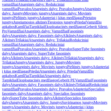
vamzdžiai
Atsarginės dalys: Redukciniai
vamzdžiai
Pravalos
Atsarginės dalys: Pravalos
Jungtys
Atsarginės
dalys: Jungtys
Movinės jungtys
Atsarginės dalys: Movinės
jungtys
Pirštinės jungtys
Adapteriai į kitas medžiagas
Prietaisų
jungtys
Jungiamosios alkūnės
Tiesiosios jungtys
Priedai
Vamzdžių
apkabos
Kamščiai
Tarpikliai
Eksploatacinės medžiagos
Geberit Silent-
Pro
Vamzdžiai
Atsarginės dalys: Vamzdžiai
Fasoninės
dalys
Atsarginės dalys: Fasoninės dalys
Alkūnės
Atsarginės dalys:
Alkūnės
Trišakiai
Atsarginės dalys: Trišakiai
Redukciniai
vamzdžiai
Atsarginės dalys: Redukciniai
vamzdžiai
Pravalos
Atsarginės dalys: Pravalos
SuperTube fasoninės
dalys
Atsarginės dalys: SuperTube fasoninės
dalys
Alkūnės
Atsarginės dalys: Alkūnės
Trišakiai
Atsarginės dalys:
Trišakiai
Jungtys
Atsarginės dalys: Jungtys
Movinės
jungtys
Atsarginės dalys: Movinės jungtys
Pirštinės jungtys
Adapteriai
į kitas medžiagas
Priedai
Atsarginės dalys: Priedai
Vamzdžių
apkabos
Kamščiai
Tarpikliai
Atsarginės dalys:
Tarpikliai
Eksploatacinės medžiagos
Geberit PE
Vamzdžiai
Fasoninės
dalys
Atsarginės dalys: Fasoninės dalys
Alkūnės
Trišakiai
Redukciniai
vamzdžiai
Pravalos
Atsarginės dalys: Pravalos
Adapteriai
Specialios
fasoninės dalys
Atsarginės dalys: Specialios fasoninės
dalys
SuperTube fasoninės dalys
Alkūnės
Specialios fasoninės
dalys
Jungtys
Atsarginės dalys: Jungtys
Suvirinamos jungtys
Movinės
jungtys
Atsarginės dalys: Movinės jungtys
Adapteriai į kitas