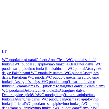
LT
WC puodai ir pisuarai
Geberit AquaClean WC puodai su bidė
funkcija
WC puodai su apiplovimo funkcija
Atsarginės dalys: WC
puodai su apiplovimo funkcija
Pakabinami WC puodai
Atsarginės
dalys: Pakabinami WC puodai
Pastatomi WC puodai
Atsarginės
dalys: Pastatomi WC puodai
WC puodo dangčiai su apiplovimo
funkcija
Atsarginės dalys: WC puodo dangčiai su apiplovimo
funkcija
Keraminiams WC puodams
Atsarginės dalys: Keraminiams
WC puodams
Dekoratyvinės plokštės
Atsarginės dalys:
Dekoratyvinės plokštės
WC puodų dangčiams su apiplovimo
funkcija
Atsarginės dalys: WC puodų dangčiams su apiplovimo
funkcija
Priedai
WC puodams su apiplovimo funkcija
WC puodų
dangčiams su apiplovimo funkcija
WC puodų dangčiams ir WC