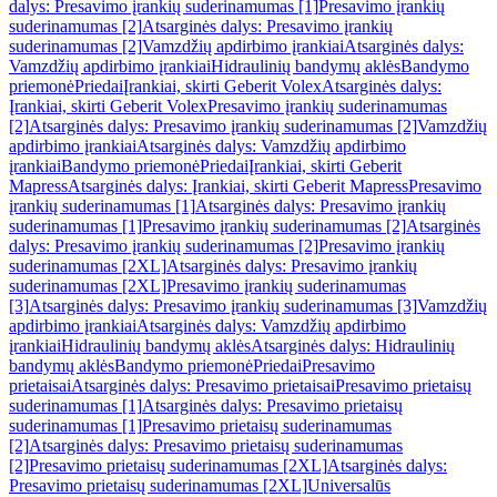
dalys: Presavimo įrankių suderinamumas [1]
Presavimo įrankių
suderinamumas [2]
Atsarginės dalys: Presavimo įrankių
suderinamumas [2]
Vamzdžių apdirbimo įrankiai
Atsarginės dalys:
Vamzdžių apdirbimo įrankiai
Hidraulinių bandymų aklės
Bandymo
priemonė
Priedai
Įrankiai, skirti Geberit Volex
Atsarginės dalys:
Įrankiai, skirti Geberit Volex
Presavimo įrankių suderinamumas
[2]
Atsarginės dalys: Presavimo įrankių suderinamumas [2]
Vamzdžių
apdirbimo įrankiai
Atsarginės dalys: Vamzdžių apdirbimo
įrankiai
Bandymo priemonė
Priedai
Įrankiai, skirti Geberit
Mapress
Atsarginės dalys: Įrankiai, skirti Geberit Mapress
Presavimo
įrankių suderinamumas [1]
Atsarginės dalys: Presavimo įrankių
suderinamumas [1]
Presavimo įrankių suderinamumas [2]
Atsarginės
dalys: Presavimo įrankių suderinamumas [2]
Presavimo įrankių
suderinamumas [2XL]
Atsarginės dalys: Presavimo įrankių
suderinamumas [2XL]
Presavimo įrankių suderinamumas
[3]
Atsarginės dalys: Presavimo įrankių suderinamumas [3]
Vamzdžių
apdirbimo įrankiai
Atsarginės dalys: Vamzdžių apdirbimo
įrankiai
Hidraulinių bandymų aklės
Atsarginės dalys: Hidraulinių
bandymų aklės
Bandymo priemonė
Priedai
Presavimo
prietaisai
Atsarginės dalys: Presavimo prietaisai
Presavimo prietaisų
suderinamumas [1]
Atsarginės dalys: Presavimo prietaisų
suderinamumas [1]
Presavimo prietaisų suderinamumas
[2]
Atsarginės dalys: Presavimo prietaisų suderinamumas
[2]
Presavimo prietaisų suderinamumas [2XL]
Atsarginės dalys:
Presavimo prietaisų suderinamumas [2XL]
Universalūs