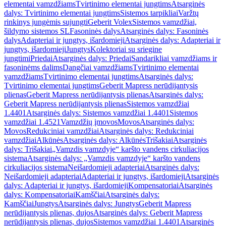
elementai vamzdžiams
Tvirtinimo elementai jungtims
Atsarginės
dalys: Tvirtinimo elementai jungtims
Sistemos tarpikliai
Varžtų
rinkinys jungėmis sujungti
Geberit Volex
Sistemos vamzdžiai,
šildymo sistemos SL
Fasoninės dalys
Atsarginės dalys: Fasoninės
dalys
Adapteriai ir jungtys, išardomieji
Atsarginės dalys: Adapteriai ir
jungtys, išardomieji
Jungtys
Kolektoriai su sriegine
jungtimi
Priedai
Atsarginės dalys: Priedai
Sandarikliai vamzdžiams ir
fasoninėms dalims
Dangčiai vamzdžiams
Tvirtinimo elementai
vamzdžiams
Tvirtinimo elementai jungtims
Atsarginės dalys:
Tvirtinimo elementai jungtims
Geberit Mapress nerūdijantysis
plienas
Geberit Mapress nerūdijantysis plienas
Atsarginės dalys:
Geberit Mapress nerūdijantysis plienas
Sistemos vamzdžiai
1.4401
Atsarginės dalys: Sistemos vamzdžiai 1.4401
Sistemos
vamzdžiai 1.4521
Vamzdžių įmovos
Movos
Atsarginės dalys:
Movos
Redukciniai vamzdžiai
Atsarginės dalys: Redukciniai
vamzdžiai
Alkūnės
Atsarginės dalys: Alkūnės
Trišakiai
Atsarginės
dalys: Trišakiai
„Vamzdis vamzdyje“ karšto vandens cirkuliacijos
sistema
Atsarginės dalys: „Vamzdis vamzdyje“ karšto vandens
cirkuliacijos sistema
Neišardomieji adapteriai
Atsarginės dalys:
Neišardomieji adapteriai
Adapteriai ir jungtys, išardomieji
Atsarginės
dalys: Adapteriai ir jungtys, išardomieji
Kompensatoriai
Atsarginės
dalys: Kompensatoriai
Kamščiai
Atsarginės dalys:
Kamščiai
Jungtys
Atsarginės dalys: Jungtys
Geberit Mapress
nerūdijantysis plienas, dujos
Atsarginės dalys: Geberit Mapress
nerūdijantysis plienas, dujos
Sistemos vamzdžiai 1.4401
Atsarginės