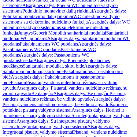
sistemoms
Atsarginės dalys: Priedai WC nuleidimo valdymo
sistemoms
Potinkinio montavimo dalių rinkiniai
Atsarginės dalys:
Potinkinio montavimo dalių rinkiniai
WC nuleidimo valdymo
sistemoms su elektronine nuleidimo funkcija
Atsarginės dalys: WC
nuleidimo valdymo sistemoms su elektronine nuleidimo
funkcija
Jungtys
Geberit Monolith sanitariniai moduliai
Sanitariniai
moduliai WC puodams
Atsarginės dalys: Sanitariniai moduliai WC
puodams
Pakabinamiems WC puodams
Atsarginės dalys:
Pakabinamiems WC puodams
Pastatomiems WC
puodams
Atsarginės dalys: Pastatomiems WC
puodams
Priedai
Atsarginės dalys: Priedai
Eksploatacinės
medžiagos
Sanitariniai moduliai, skirti bidė
Atsarginės dalys:
Sanitariniai moduliai, skirti bidė
Pakabinamoms ir pastatomoms
bidė
Atsarginės dalys: Pakabinamoms ir pastatomoms
bidė
Pisuarai
Pisuarai, vandens nuleidimo režimas, su vidiniu
apvadu
Atsarginės dalys: Pisuarai, vandens nuleidimo režimas, su
vidiniu apvadu
Be dangčio
Atsarginės dalys: Be dangčio
Pisuarai,
vandens nuleidimo režimas, be vidinio apvado
Atsarginės dalys:
Pisuarai, vandens nuleidimo režimas, be vidinio apvado
Išorinei ir
potinkinei pisuarų valdymo sistemai
Atsarginės dalys: Išorinei ir
potinkinei pisuarų valdymo sistemai
Su integruota pisuarų valdymo
sistema
Atsarginės dalys: Su integruota pisuarų valdymo
sistema
Integruotai pisuarų valdymo sistemai
Atsarginės dalys:
Integruotai pisuarų valdymo sistemai
Pisuarai, vandens nuleidimo