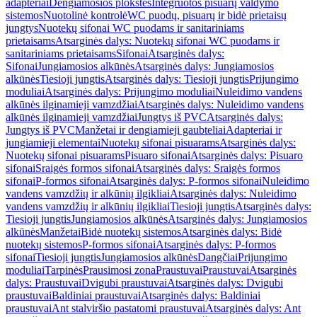
adapteriai
Dengiamosios plokštės
Integruotos pisuarų valdymo
sistemos
Nuotolinė kontrolė
WC puodų, pisuarų ir bidė prietaisų
jungtys
Nuotekų sifonai WC puodams ir sanitariniams
prietaisams
Atsarginės dalys: Nuotekų sifonai WC puodams ir
sanitariniams prietaisams
Sifonai
Atsarginės dalys:
Sifonai
Jungiamosios alkūnės
Atsarginės dalys: Jungiamosios
alkūnės
Tiesioji jungtis
Atsarginės dalys: Tiesioji jungtis
Prijungimo
moduliai
Atsarginės dalys: Prijungimo moduliai
Nuleidimo vandens
alkūnės ilginamieji vamzdžiai
Atsarginės dalys: Nuleidimo vandens
alkūnės ilginamieji vamzdžiai
Jungtys iš PVC
Atsarginės dalys:
Jungtys iš PVC
Manžetai ir dengiamieji gaubteliai
Adapteriai ir
jungiamieji elementai
Nuotekų sifonai pisuarams
Atsarginės dalys:
Nuotekų sifonai pisuarams
Pisuaro sifonai
Atsarginės dalys: Pisuaro
sifonai
Sraigės formos sifonai
Atsarginės dalys: Sraigės formos
sifonai
P-formos sifonai
Atsarginės dalys: P-formos sifonai
Nuleidimo
vandens vamzdžių ir alkūnių ilgikliai
Atsarginės dalys: Nuleidimo
vandens vamzdžių ir alkūnių ilgikliai
Tiesioji jungtis
Atsarginės dalys:
Tiesioji jungtis
Jungiamosios alkūnės
Atsarginės dalys: Jungiamosios
alkūnės
Manžetai
Bidė nuotekų sistemos
Atsarginės dalys: Bidė
nuotekų sistemos
P-formos sifonai
Atsarginės dalys: P-formos
sifonai
Tiesioji jungtis
Jungiamosios alkūnės
Dangčiai
Prijungimo
moduliai
Tarpinės
Prausimosi zona
Praustuvai
Praustuvai
Atsarginės
dalys: Praustuvai
Dvigubi praustuvai
Atsarginės dalys: Dvigubi
praustuvai
Baldiniai praustuvai
Atsarginės dalys: Baldiniai
praustuvai
Ant stalviršio pastatomi praustuvai
Atsarginės dalys: Ant