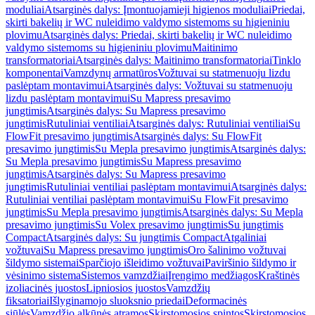
moduliai
Atsarginės dalys: Įmontuojamieji higienos moduliai
Priedai,
skirti bakelių ir WC nuleidimo valdymo sistemoms su higieniniu
plovimu
Atsarginės dalys: Priedai, skirti bakelių ir WC nuleidimo
valdymo sistemoms su higieniniu plovimu
Maitinimo
transformatoriai
Atsarginės dalys: Maitinimo transformatoriai
Tinklo
komponentai
Vamzdynų armatūros
Vožtuvai su statmenuoju lizdu
paslėptam montavimui
Atsarginės dalys: Vožtuvai su statmenuoju
lizdu paslėptam montavimui
Su Mapress presavimo
jungtimis
Atsarginės dalys: Su Mapress presavimo
jungtimis
Rutuliniai ventiliai
Atsarginės dalys: Rutuliniai ventiliai
Su
FlowFit presavimo jungtimis
Atsarginės dalys: Su FlowFit
presavimo jungtimis
Su Mepla presavimo jungtimis
Atsarginės dalys:
Su Mepla presavimo jungtimis
Su Mapress presavimo
jungtimis
Atsarginės dalys: Su Mapress presavimo
jungtimis
Rutuliniai ventiliai paslėptam montavimui
Atsarginės dalys:
Rutuliniai ventiliai paslėptam montavimui
Su FlowFit presavimo
jungtimis
Su Mepla presavimo jungtimis
Atsarginės dalys: Su Mepla
presavimo jungtimis
Su Volex presavimo jungtimis
Su jungtimis
Compact
Atsarginės dalys: Su jungtimis Compact
Atgaliniai
vožtuvai
Su Mapress presavimo jungtimis
Oro šalinimo vožtuvai
šildymo sistemai
Sparčiojo išleidimo vožtuvai
Paviršinio šildymo ir
vėsinimo sistema
Sistemos vamzdžiai
Įrengimo medžiagos
Kraštinės
izoliacinės juostos
Lipniosios juostos
Vamzdžių
fiksatoriai
Išlyginamojo sluoksnio priedai
Deformacinės
siūlės
Vamzdžio alkūnės atramos
Skirstomosios spintos
Skirstomosios