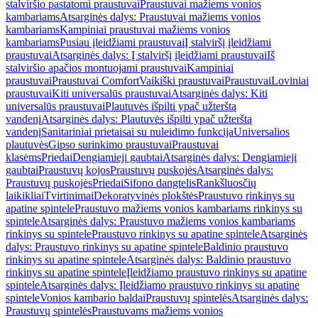
stalviršio pastatomi praustuvai
Praustuvai mažiems vonios
kambariams
Atsarginės dalys: Praustuvai mažiems vonios
kambariams
Kampiniai praustuvai mažiems vonios
kambariams
Pusiau įleidžiami praustuvai
Į stalviršį įleidžiami
praustuvai
Atsarginės dalys: Į stalviršį įleidžiami praustuvai
Iš
stalviršio apačios montuojami praustuvai
Kampiniai
praustuvai
Praustuvai Comfort
Vaikiški praustuvai
Praustuvai
Loviniai
praustuvai
Kiti universalūs praustuvai
Atsarginės dalys: Kiti
universalūs praustuvai
Plautuvės išpilti ypač užterštą
vandenį
Atsarginės dalys: Plautuvės išpilti ypač užterštą
vandenį
Sanitariniai prietaisai su nuleidimo funkcija
Universalios
plautuvės
Gipso surinkimo praustuvai
Praustuvai
klasėms
Priedai
Dengiamieji gaubtai
Atsarginės dalys: Dengiamieji
gaubtai
Praustuvų kojos
Praustuvų puskojės
Atsarginės dalys:
Praustuvų puskojės
Priedai
Sifono dangtelis
Rankšluosčių
laikikliai
Tvirtinimai
Dekoratyvinės plokštės
Praustuvo rinkinys su
apatine spintele
Praustuvo mažiems vonios kambariams rinkinys su
spintele
Atsarginės dalys: Praustuvo mažiems vonios kambariams
rinkinys su spintele
Praustuvo rinkinys su apatine spintele
Atsarginės
dalys: Praustuvo rinkinys su apatine spintele
Baldinio praustuvo
rinkinys su apatine spintele
Atsarginės dalys: Baldinio praustuvo
rinkinys su apatine spintele
Įleidžiamo praustuvo rinkinys su apatine
spintele
Atsarginės dalys: Įleidžiamo praustuvo rinkinys su apatine
spintele
Vonios kambario baldai
Praustuvų spintelės
Atsarginės dalys:
Praustuvų spintelės
Praustuvams mažiems vonios