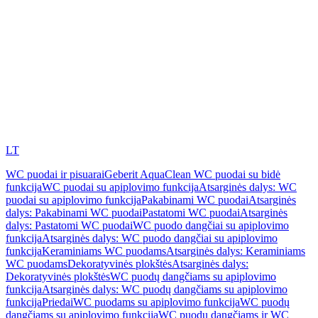
LT
WC puodai ir pisuarai
Geberit AquaClean WC puodai su bidė
funkcija
WC puodai su apiplovimo funkcija
Atsarginės dalys: WC
puodai su apiplovimo funkcija
Pakabinami WC puodai
Atsarginės
dalys: Pakabinami WC puodai
Pastatomi WC puodai
Atsarginės
dalys: Pastatomi WC puodai
WC puodo dangčiai su apiplovimo
funkcija
Atsarginės dalys: WC puodo dangčiai su apiplovimo
funkcija
Keraminiams WC puodams
Atsarginės dalys: Keraminiams
WC puodams
Dekoratyvinės plokštės
Atsarginės dalys:
Dekoratyvinės plokštės
WC puodų dangčiams su apiplovimo
funkcija
Atsarginės dalys: WC puodų dangčiams su apiplovimo
funkcija
Priedai
WC puodams su apiplovimo funkcija
WC puodų
dangčiams su apiplovimo funkcija
WC puodų dangčiams ir WC