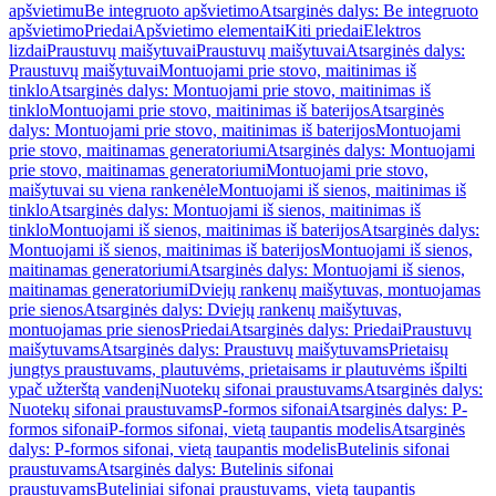
apšvietimu
Be integruoto apšvietimo
Atsarginės dalys: Be integruoto
apšvietimo
Priedai
Apšvietimo elementai
Kiti priedai
Elektros
lizdai
Praustuvų maišytuvai
Praustuvų maišytuvai
Atsarginės dalys:
Praustuvų maišytuvai
Montuojami prie stovo, maitinimas iš
tinklo
Atsarginės dalys: Montuojami prie stovo, maitinimas iš
tinklo
Montuojami prie stovo, maitinimas iš baterijos
Atsarginės
dalys: Montuojami prie stovo, maitinimas iš baterijos
Montuojami
prie stovo, maitinamas generatoriumi
Atsarginės dalys: Montuojami
prie stovo, maitinamas generatoriumi
Montuojami prie stovo,
maišytuvai su viena rankenėle
Montuojami iš sienos, maitinimas iš
tinklo
Atsarginės dalys: Montuojami iš sienos, maitinimas iš
tinklo
Montuojami iš sienos, maitinimas iš baterijos
Atsarginės dalys:
Montuojami iš sienos, maitinimas iš baterijos
Montuojami iš sienos,
maitinamas generatoriumi
Atsarginės dalys: Montuojami iš sienos,
maitinamas generatoriumi
Dviejų rankenų maišytuvas, montuojamas
prie sienos
Atsarginės dalys: Dviejų rankenų maišytuvas,
montuojamas prie sienos
Priedai
Atsarginės dalys: Priedai
Praustuvų
maišytuvams
Atsarginės dalys: Praustuvų maišytuvams
Prietaisų
jungtys praustuvams, plautuvėms, prietaisams ir plautuvėms išpilti
ypač užterštą vandenį
Nuotekų sifonai praustuvams
Atsarginės dalys:
Nuotekų sifonai praustuvams
P-formos sifonai
Atsarginės dalys: P-
formos sifonai
P-formos sifonai, vietą taupantis modelis
Atsarginės
dalys: P-formos sifonai, vietą taupantis modelis
Butelinis sifonai
praustuvams
Atsarginės dalys: Butelinis sifonai
praustuvams
Buteliniai sifonai praustuvams, vietą taupantis