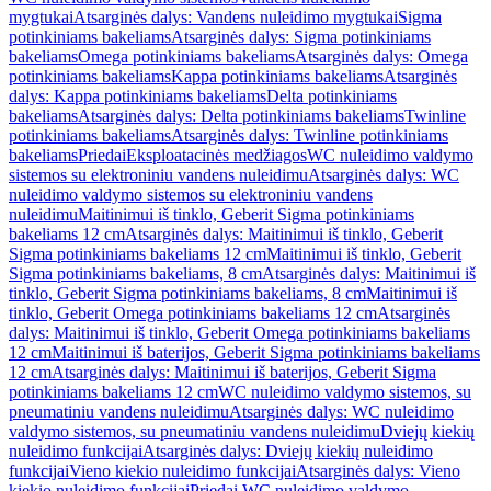
mygtukai
Atsarginės dalys: Vandens nuleidimo mygtukai
Sigma
potinkiniams bakeliams
Atsarginės dalys: Sigma potinkiniams
bakeliams
Omega potinkiniams bakeliams
Atsarginės dalys: Omega
potinkiniams bakeliams
Kappa potinkiniams bakeliams
Atsarginės
dalys: Kappa potinkiniams bakeliams
Delta potinkiniams
bakeliams
Atsarginės dalys: Delta potinkiniams bakeliams
Twinline
potinkiniams bakeliams
Atsarginės dalys: Twinline potinkiniams
bakeliams
Priedai
Eksploatacinės medžiagos
WC nuleidimo valdymo
sistemos su elektroniniu vandens nuleidimu
Atsarginės dalys: WC
nuleidimo valdymo sistemos su elektroniniu vandens
nuleidimu
Maitinimui iš tinklo, Geberit Sigma potinkiniams
bakeliams 12 cm
Atsarginės dalys: Maitinimui iš tinklo, Geberit
Sigma potinkiniams bakeliams 12 cm
Maitinimui iš tinklo, Geberit
Sigma potinkiniams bakeliams, 8 cm
Atsarginės dalys: Maitinimui iš
tinklo, Geberit Sigma potinkiniams bakeliams, 8 cm
Maitinimui iš
tinklo, Geberit Omega potinkiniams bakeliams 12 cm
Atsarginės
dalys: Maitinimui iš tinklo, Geberit Omega potinkiniams bakeliams
12 cm
Maitinimui iš baterijos, Geberit Sigma potinkiniams bakeliams
12 cm
Atsarginės dalys: Maitinimui iš baterijos, Geberit Sigma
potinkiniams bakeliams 12 cm
WC nuleidimo valdymo sistemos, su
pneumatiniu vandens nuleidimu
Atsarginės dalys: WC nuleidimo
valdymo sistemos, su pneumatiniu vandens nuleidimu
Dviejų kiekių
nuleidimo funkcijai
Atsarginės dalys: Dviejų kiekių nuleidimo
funkcijai
Vieno kiekio nuleidimo funkcijai
Atsarginės dalys: Vieno
kiekio nuleidimo funkcijai
Priedai WC nuleidimo valdymo