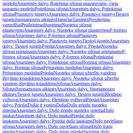
modelis
Atsarginės dalys: Buteliniai sifonai praustuvams, vietą
taupantis modelis
Potinkiniai sifonai
Atsarginės dalys: Potinkiniai
sifonai
Praustuvo jungtys
Atsarginės dalys: Praustuvo jungtys
Tiesioji
jungtis
Jungiamosios alkūnės
Dangčiai
Tarpinės
Persiliejimo
vamzdžiai
Prailginimai
Įjungimai
Nuotekų sifonai
plautuvėms
Atsarginės dalys: Nuotekų sifonai plautuvėms
P-formos
sifonai
Atsarginės dalys: P-formos sifonai
Plautuvės
jungtys
Atsarginės dalys: Plautuvės jungtys
Tiesioji jungtis
Atsarginės
dalys: Tiesioji jungtis
Priedai
Atsarginės dalys: Priedai
Nuotekų
sifonai prietaisams
Atsarginės dalys: Nuotekų sifonai prietaisams
P-
formos sifonai
Atsarginės dalys: P-formos sifonai
Potinkiniai
sifonai
Atsarginės dalys: Potinkiniai sifonai
Išoriniai sifonai
Atsarginės
dalys: Išoriniai sifonai
Prijungimo moduliai
Atsarginės dalys:
Prijungimo moduliai
Priedai
Nuotekų sifonai užteršto vandens
išpylimo kriauklėms
Atsarginės dalys: Nuotekų sifonai užteršto
vandens išpylimo kriauklėms
Sifonai
Atsarginės dalys:
Sifonai
Jungiamosios alkūnės
Atsarginės dalys: Jungiamosios
alkūnės
Tiesioji jungtis
Atsarginės dalys: Tiesioji jungtis
Išleidimo
vožtuvai
Atsarginės dalys: Išleidimo vožtuvai
Priedai
Atsarginės
dalys: Priedai
Dušai ir vonios
Dušai
Dušo grindų nuotekų
sistema
Atsarginės dalys: Dušo grindų nuotekų sistema
Dušo
latakai
Atsarginės dalys: Dušo latakai
Priedai dušo
latakams
Atsarginės dalys: Priedai dušo latakams
Dušo paviršiaus
sifonai
Atsarginės dalys: Dušo paviršiaus sifonai
Dušo trapų
priedai
Atsarginės dalys: Dušo trapų priedai
Sieniniai dušo