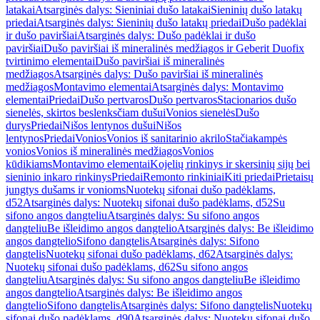
latakai
Atsarginės dalys: Sieniniai dušo latakai
Sieninių dušo latakų
priedai
Atsarginės dalys: Sieninių dušo latakų priedai
Dušo padėklai
ir dušo paviršiai
Atsarginės dalys: Dušo padėklai ir dušo
paviršiai
Dušo paviršiai iš mineralinės medžiagos ir Geberit Duofix
tvirtinimo elementai
Dušo paviršiai iš mineralinės
medžiagos
Atsarginės dalys: Dušo paviršiai iš mineralinės
medžiagos
Montavimo elementai
Atsarginės dalys: Montavimo
elementai
Priedai
Dušo pertvaros
Dušo pertvaros
Stacionarios dušo
sienelės, skirtos beslenksčiam dušui
Vonios sienelės
Dušo
durys
Priedai
Nišos lentynos dušui
Nišos
lentynos
Priedai
Vonios
Vonios iš sanitarinio akrilo
Stačiakampės
vonios
Vonios iš mineralinės medžiagos
Vonios
kūdikiams
Montavimo elementai
Kojelių rinkinys ir skersinių sijų bei
sieninio inkaro rinkinys
Priedai
Remonto rinkiniai
Kiti priedai
Prietaisų
jungtys dušams ir vonioms
Nuotekų sifonai dušo padėklams,
d52
Atsarginės dalys: Nuotekų sifonai dušo padėklams, d52
Su
sifono angos dangteliu
Atsarginės dalys: Su sifono angos
dangteliu
Be išleidimo angos dangtelio
Atsarginės dalys: Be išleidimo
angos dangtelio
Sifono dangtelis
Atsarginės dalys: Sifono
dangtelis
Nuotekų sifonai dušo padėklams, d62
Atsarginės dalys:
Nuotekų sifonai dušo padėklams, d62
Su sifono angos
dangteliu
Atsarginės dalys: Su sifono angos dangteliu
Be išleidimo
angos dangtelio
Atsarginės dalys: Be išleidimo angos
dangtelio
Sifono dangtelis
Atsarginės dalys: Sifono dangtelis
Nuotekų
sifonai dušo padėklams, d90
Atsarginės dalys: Nuotekų sifonai dušo