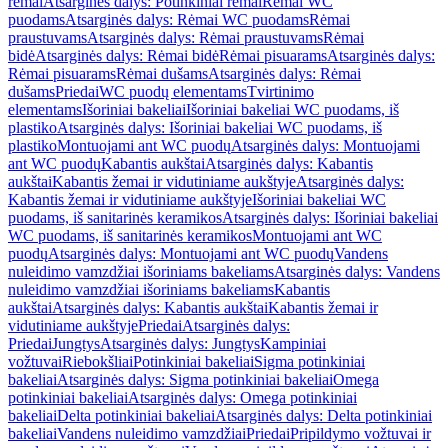
rėmai
Atsarginės dalys: Potinkiniai rėmai
Rėmai WC
puodams
Atsarginės dalys: Rėmai WC puodams
Rėmai
praustuvams
Atsarginės dalys: Rėmai praustuvams
Rėmai
bidė
Atsarginės dalys: Rėmai bidė
Rėmai pisuarams
Atsarginės dalys:
Rėmai pisuarams
Rėmai dušams
Atsarginės dalys: Rėmai
dušams
Priedai
WC puodų elementams
Tvirtinimo
elementams
Išoriniai bakeliai
Išoriniai bakeliai WC puodams, iš
plastiko
Atsarginės dalys: Išoriniai bakeliai WC puodams, iš
plastiko
Montuojami ant WC puodų
Atsarginės dalys: Montuojami
ant WC puodų
Kabantis aukštai
Atsarginės dalys: Kabantis
aukštai
Kabantis žemai ir vidutiniame aukštyje
Atsarginės dalys:
Kabantis žemai ir vidutiniame aukštyje
Išoriniai bakeliai WC
puodams, iš sanitarinės keramikos
Atsarginės dalys: Išoriniai bakeliai
WC puodams, iš sanitarinės keramikos
Montuojami ant WC
puodų
Atsarginės dalys: Montuojami ant WC puodų
Vandens
nuleidimo vamzdžiai išoriniams bakeliams
Atsarginės dalys: Vandens
nuleidimo vamzdžiai išoriniams bakeliams
Kabantis
aukštai
Atsarginės dalys: Kabantis aukštai
Kabantis žemai ir
vidutiniame aukštyje
Priedai
Atsarginės dalys:
Priedai
Jungtys
Atsarginės dalys: Jungtys
Kampiniai
vožtuvai
Riebokšliai
Potinkiniai bakeliai
Sigma potinkiniai
bakeliai
Atsarginės dalys: Sigma potinkiniai bakeliai
Omega
potinkiniai bakeliai
Atsarginės dalys: Omega potinkiniai
bakeliai
Delta potinkiniai bakeliai
Atsarginės dalys: Delta potinkiniai
bakeliai
Vandens nuleidimo vamzdžiai
Priedai
Pripildymo vožtuvai ir