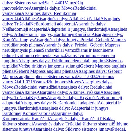
dalys: Sistemos vamzdžiai 1.4401
Vamzdžių
įmovos
Movos
Atsarginės dalys: Movos
Redukciniai
vamzdžiai
Atsarginės dalys: Redukciniai
vamzdžiai
Alkūnės
Atsarginės dalys: Alkūnės
Trišakiai
Atsarginės
dalys: Trišakiai
Neišardomieji adapteriai
Atsarginės dalys:
Neišardomieji adapteriai
Adapteriai ir jungtys, išardomieji
Atsarginės
dalys: Adapteriai ir jungtys, išardomieji
Kamščiai
Atsarginės dalys:
Kamščiai
Jungtys
Atsarginės dalys: Jungtys
Priedai, Geberit Mapress
nerūdijantysis plienas
Atsarginės dalys: Priedai, Geberit Mapress
nerūdijantysis plienas
Sandarikliai vamzdžiams ir fasoninėms
dalims
Tvirtinimo elementai vamzdžiams
Tvirtinimo elementai
jungtims
Atsarginės dalys: Tvirtinimo elementai jungtims
Sistemos
tarpikliai
Varžtų rinkinys jungėmis sujungti
Geberit Mapress anglinis
plienas
Geberit Mapress anglinis plienas
Atsarginės dalys: Geberit
Mapress anglinis plienas
Sistemos vamzdžiai 1.0034
Sistemos
vamzdžiai 1.0215
Vamzdžių įmovos
Movos
Atsarginės dalys:
Movos
Redukciniai vamzdžiai
Atsarginės dalys: Redukciniai
vamzdžiai
Alkūnės
Atsarginės dalys: Alkūnės
Trišakiai
Atsarginės
dalys: Trišakiai
Kryžmės
Atsarginės dalys: Kryžmės
Neišardomieji
adapteriai
Atsarginės dalys: Neišardomieji adapteriai
Adapteriai ir
jungtys, išardomieji
Atsarginės dalys: Adapteriai ir jungtys,
išardomieji
Kompensatoriai
Atsarginės dalys:
Kompensatoriai
Kamščiai
Atsarginės dalys: Kamščiai
Trišakiai
šildymo sistemai
Atsarginės dalys: Trišakiai šildymo sistemai
Šildymo
sistemos jungtys
Atsarginės dalys: Šildymo sistemos jungtys
Priedai,