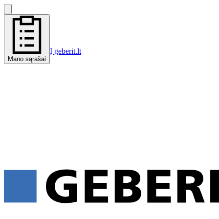
Į geberit.lt
Mano sąrašai