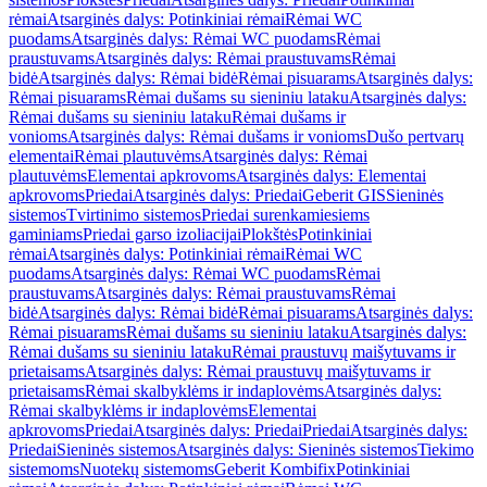
rėmai
Atsarginės dalys: Potinkiniai rėmai
Rėmai WC
puodams
Atsarginės dalys: Rėmai WC puodams
Rėmai
praustuvams
Atsarginės dalys: Rėmai praustuvams
Rėmai
bidė
Atsarginės dalys: Rėmai bidė
Rėmai pisuarams
Atsarginės dalys:
Rėmai pisuarams
Rėmai dušams su sieniniu lataku
Atsarginės dalys:
Rėmai dušams su sieniniu lataku
Rėmai dušams ir
vonioms
Atsarginės dalys: Rėmai dušams ir vonioms
Dušo pertvarų
elementai
Rėmai plautuvėms
Atsarginės dalys: Rėmai
plautuvėms
Elementai apkrovoms
Atsarginės dalys: Elementai
apkrovoms
Priedai
Atsarginės dalys: Priedai
Geberit GIS
Sieninės
sistemos
Tvirtinimo sistemos
Priedai surenkamiesiems
gaminiams
Priedai garso izoliacijai
Plokštės
Potinkiniai
rėmai
Atsarginės dalys: Potinkiniai rėmai
Rėmai WC
puodams
Atsarginės dalys: Rėmai WC puodams
Rėmai
praustuvams
Atsarginės dalys: Rėmai praustuvams
Rėmai
bidė
Atsarginės dalys: Rėmai bidė
Rėmai pisuarams
Atsarginės dalys:
Rėmai pisuarams
Rėmai dušams su sieniniu lataku
Atsarginės dalys:
Rėmai dušams su sieniniu lataku
Rėmai praustuvų maišytuvams ir
prietaisams
Atsarginės dalys: Rėmai praustuvų maišytuvams ir
prietaisams
Rėmai skalbyklėms ir indaplovėms
Atsarginės dalys:
Rėmai skalbyklėms ir indaplovėms
Elementai
apkrovoms
Priedai
Atsarginės dalys: Priedai
Priedai
Atsarginės dalys:
Priedai
Sieninės sistemos
Atsarginės dalys: Sieninės sistemos
Tiekimo
sistemoms
Nuotekų sistemoms
Geberit Kombifix
Potinkiniai