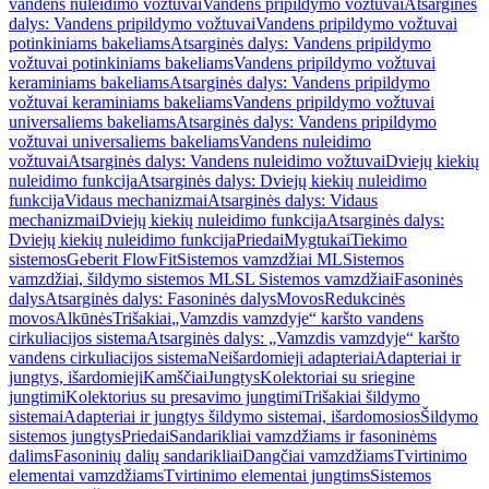
vandens nuleidimo vožtuvai
Vandens pripildymo vožtuvai
Atsarginės
dalys: Vandens pripildymo vožtuvai
Vandens pripildymo vožtuvai
potinkiniams bakeliams
Atsarginės dalys: Vandens pripildymo
vožtuvai potinkiniams bakeliams
Vandens pripildymo vožtuvai
keraminiams bakeliams
Atsarginės dalys: Vandens pripildymo
vožtuvai keraminiams bakeliams
Vandens pripildymo vožtuvai
universaliems bakeliams
Atsarginės dalys: Vandens pripildymo
vožtuvai universaliems bakeliams
Vandens nuleidimo
vožtuvai
Atsarginės dalys: Vandens nuleidimo vožtuvai
Dviejų kiekių
nuleidimo funkcija
Atsarginės dalys: Dviejų kiekių nuleidimo
funkcija
Vidaus mechanizmai
Atsarginės dalys: Vidaus
mechanizmai
Dviejų kiekių nuleidimo funkcija
Atsarginės dalys:
Dviejų kiekių nuleidimo funkcija
Priedai
Mygtukai
Tiekimo
sistemos
Geberit FlowFit
Sistemos vamzdžiai ML
Sistemos
vamzdžiai, šildymo sistemos ML
SL Sistemos vamzdžiai
Fasoninės
dalys
Atsarginės dalys: Fasoninės dalys
Movos
Redukcinės
movos
Alkūnės
Trišakiai
„Vamzdis vamzdyje“ karšto vandens
cirkuliacijos sistema
Atsarginės dalys: „Vamzdis vamzdyje“ karšto
vandens cirkuliacijos sistema
Neišardomieji adapteriai
Adapteriai ir
jungtys, išardomieji
Kamščiai
Jungtys
Kolektoriai su sriegine
jungtimi
Kolektorius su presavimo jungtimi
Trišakiai šildymo
sistemai
Adapteriai ir jungtys šildymo sistemai, išardomosios
Šildymo
sistemos jungtys
Priedai
Sandarikliai vamzdžiams ir fasoninėms
dalims
Fasoninių dalių sandarikliai
Dangčiai vamzdžiams
Tvirtinimo
elementai vamzdžiams
Tvirtinimo elementai jungtims
Sistemos