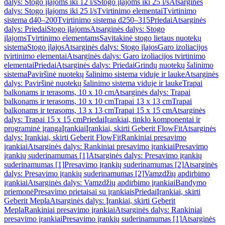
dalys: Stogo įlajoms iki 12 l/s
Stogo įlajoms iki 25 l/s
Atsarginės
dalys: Stogo įlajoms iki 25 l/s
Tvirtinimo elementai
Tvirtinimo
sistema d40–200
Tvirtinimo sistema d250–315
Priedai
Atsarginės
dalys: Priedai
Stogo įlajoms
Atsarginės dalys: Stogo
įlajoms
Tvirtinimo elementams
Savitakinė stogo lietaus nuotekų
sistema
Stogo įlajos
Atsarginės dalys: Stogo įlajos
Garo izoliacijos
tvirtinimo elementai
Atsarginės dalys: Garo izoliacijos tvirtinimo
elementai
Priedai
Atsarginės dalys: Priedai
Grindų nuotekų šalinimo
sistema
Paviršinė nuotekų šalinimo sistema viduje ir lauke
Atsarginės
dalys: Paviršinė nuotekų šalinimo sistema viduje ir lauke
Trapai
balkonams ir terasoms, 10 x 10 cm
Atsarginės dalys: Trapai
balkonams ir terasoms, 10 x 10 cm
Trapai 13 x 13 cm
Trapai
balkonams ir terasoms, 13 x 13 cm
Trapai 15 x 15 cm
Atsarginės
dalys: Trapai 15 x 15 cm
Priedai
Įrankiai, tinklo komponentai ir
programinė įranga
Įrankiai
Įrankiai, skirti Geberit FlowFit
Atsarginės
dalys: Įrankiai, skirti Geberit FlowFit
Rankiniai presavimo
įrankiai
Atsarginės dalys: Rankiniai presavimo įrankiai
Presavimo
įrankių suderinamumas [1]
Atsarginės dalys: Presavimo įrankių
suderinamumas [1]
Presavimo įrankių suderinamumas [2]
Atsarginės
dalys: Presavimo įrankių suderinamumas [2]
Vamzdžių apdirbimo
įrankiai
Atsarginės dalys: Vamzdžių apdirbimo įrankiai
Bandymo
priemonė
Presavimo prietaisai su įrankiais
Priedai
Įrankiai, skirti
Geberit Mepla
Atsarginės dalys: Įrankiai, skirti Geberit
Mepla
Rankiniai presavimo įrankiai
Atsarginės dalys: Rankiniai
presavimo įrankiai
Presavimo įrankių suderinamumas [1]
Atsarginės