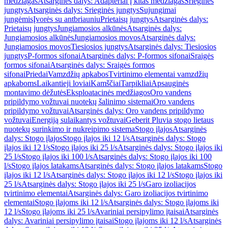
medžiagas
Atsarginės dalys: Adapteriai į kitas medžiagas
Srieginės
jungtys
Atsarginės dalys: Srieginės jungtys
Sujungimai
jungėmis
Įvorės su antbriauniu
Prietaisų jungtys
Atsarginės dalys:
Prietaisų jungtys
Jungiamosios alkūnės
Atsarginės dalys:
Jungiamosios alkūnės
Jungiamosios movos
Atsarginės dalys:
Jungiamosios movos
Tiesiosios jungtys
Atsarginės dalys: Tiesiosios
jungtys
P-formos sifonai
Atsarginės dalys: P-formos sifonai
Sraigės
formos sifonai
Atsarginės dalys: Sraigės formos
sifonai
Priedai
Vamzdžių apkabos
Tvirtinimo elementai vamzdžių
apkaboms
Laikantieji loviai
Kamščiai
Tarpikliai
Apsauginės
montavimo dėžutės
Eksploatacinės medžiagos
Oro vandens
pripildymo vožtuvai nuotekų šalinimo sistemai
Oro vandens
pripildymo vožtuvai
Atsarginės dalys: Oro vandens pripildymo
vožtuvai
Energiją sulaikantys vožtuvai
Geberit Pluvia stogo lietaus
nuotekų surinkimo ir nukreipimo sistema
Stogo įlajos
Atsarginės
dalys: Stogo įlajos
Stogo įlajos iki 12 l/s
Atsarginės dalys: Stogo
įlajos iki 12 l/s
Stogo įlajos iki 25 l/s
Atsarginės dalys: Stogo įlajos iki
25 l/s
Stogo įlajos iki 100 l/s
Atsarginės dalys: Stogo įlajos iki 100
l/s
Stogo įlajos latakams
Atsarginės dalys: Stogo įlajos latakams
Stogo
įlajos iki 12 l/s
Atsarginės dalys: Stogo įlajos iki 12 l/s
Stogo įlajos iki
25 l/s
Atsarginės dalys: Stogo įlajos iki 25 l/s
Garo izoliacijos
tvirtinimo elementai
Atsarginės dalys: Garo izoliacijos tvirtinimo
elementai
Stogo įlajoms iki 12 l/s
Atsarginės dalys: Stogo įlajoms iki
12 l/s
Stogo įlajoms iki 25 l/s
Avariniai persipylimo įtaisai
Atsarginės
dalys: Avariniai persipylimo įtaisai
Stogo įlajoms iki 12 l/s
Atsarginės