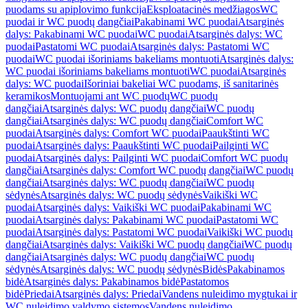
puodams su apiplovimo funkcija
Eksploatacinės medžiagos
WC
puodai ir WC puodų dangčiai
Pakabinami WC puodai
Atsarginės
dalys: Pakabinami WC puodai
WC puodai
Atsarginės dalys: WC
puodai
Pastatomi WC puodai
Atsarginės dalys: Pastatomi WC
puodai
WC puodai išoriniams bakeliams montuoti
Atsarginės dalys:
WC puodai išoriniams bakeliams montuoti
WC puodai
Atsarginės
dalys: WC puodai
Išoriniai bakeliai WC puodams, iš sanitarinės
keramikos
Montuojami ant WC puodų
WC puodų
dangčiai
Atsarginės dalys: WC puodų dangčiai
WC puodų
dangčiai
Atsarginės dalys: WC puodų dangčiai
Comfort WC
puodai
Atsarginės dalys: Comfort WC puodai
Paaukštinti WC
puodai
Atsarginės dalys: Paaukštinti WC puodai
Pailginti WC
puodai
Atsarginės dalys: Pailginti WC puodai
Comfort WC puodų
dangčiai
Atsarginės dalys: Comfort WC puodų dangčiai
WC puodų
dangčiai
Atsarginės dalys: WC puodų dangčiai
WC puodų
sėdynės
Atsarginės dalys: WC puodų sėdynės
Vaikiški WC
puodai
Atsarginės dalys: Vaikiški WC puodai
Pakabinami WC
puodai
Atsarginės dalys: Pakabinami WC puodai
Pastatomi WC
puodai
Atsarginės dalys: Pastatomi WC puodai
Vaikiški WC puodų
dangčiai
Atsarginės dalys: Vaikiški WC puodų dangčiai
WC puodų
dangčiai
Atsarginės dalys: WC puodų dangčiai
WC puodų
sėdynės
Atsarginės dalys: WC puodų sėdynės
Bidės
Pakabinamos
bidė
Atsarginės dalys: Pakabinamos bidė
Pastatomos
bidė
Priedai
Atsarginės dalys: Priedai
Vandens nuleidimo mygtukai ir
WC nuleidimo valdymo sistemos
Vandens nuleidimo