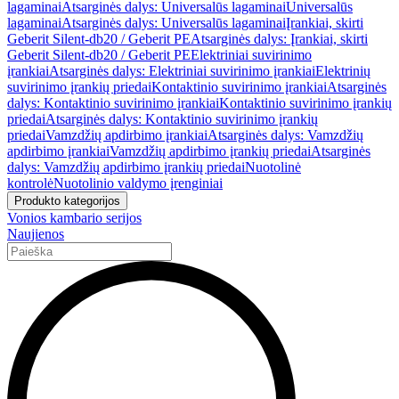
lagaminai
Atsarginės dalys: Universalūs lagaminai
Universalūs
lagaminai
Atsarginės dalys: Universalūs lagaminai
Įrankiai, skirti
Geberit Silent-db20 / Geberit PE
Atsarginės dalys: Įrankiai, skirti
Geberit Silent-db20 / Geberit PE
Elektriniai suvirinimo
įrankiai
Atsarginės dalys: Elektriniai suvirinimo įrankiai
Elektrinių
suvirinimo įrankių priedai
Kontaktinio suvirinimo įrankiai
Atsarginės
dalys: Kontaktinio suvirinimo įrankiai
Kontaktinio suvirinimo įrankių
priedai
Atsarginės dalys: Kontaktinio suvirinimo įrankių
priedai
Vamzdžių apdirbimo įrankiai
Atsarginės dalys: Vamzdžių
apdirbimo įrankiai
Vamzdžių apdirbimo įrankių priedai
Atsarginės
dalys: Vamzdžių apdirbimo įrankių priedai
Nuotolinė
kontrolė
Nuotolinio valdymo įrenginiai
Produkto kategorijos
Vonios kambario serijos
Naujienos