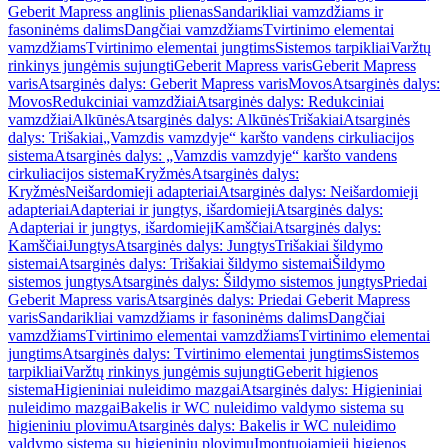
Geberit Mapress anglinis plienas
Sandarikliai vamzdžiams ir
fasoninėms dalims
Dangčiai vamzdžiams
Tvirtinimo elementai
vamzdžiams
Tvirtinimo elementai jungtims
Sistemos tarpikliai
Varžtų
rinkinys jungėmis sujungti
Geberit Mapress varis
Geberit Mapress
varis
Atsarginės dalys: Geberit Mapress varis
Movos
Atsarginės dalys:
Movos
Redukciniai vamzdžiai
Atsarginės dalys: Redukciniai
vamzdžiai
Alkūnės
Atsarginės dalys: Alkūnės
Trišakiai
Atsarginės
dalys: Trišakiai
„Vamzdis vamzdyje“ karšto vandens cirkuliacijos
sistema
Atsarginės dalys: „Vamzdis vamzdyje“ karšto vandens
cirkuliacijos sistema
Kryžmės
Atsarginės dalys:
Kryžmės
Neišardomieji adapteriai
Atsarginės dalys: Neišardomieji
adapteriai
Adapteriai ir jungtys, išardomieji
Atsarginės dalys:
Adapteriai ir jungtys, išardomieji
Kamščiai
Atsarginės dalys:
Kamščiai
Jungtys
Atsarginės dalys: Jungtys
Trišakiai šildymo
sistemai
Atsarginės dalys: Trišakiai šildymo sistemai
Šildymo
sistemos jungtys
Atsarginės dalys: Šildymo sistemos jungtys
Priedai
Geberit Mapress varis
Atsarginės dalys: Priedai Geberit Mapress
varis
Sandarikliai vamzdžiams ir fasoninėms dalims
Dangčiai
vamzdžiams
Tvirtinimo elementai vamzdžiams
Tvirtinimo elementai
jungtims
Atsarginės dalys: Tvirtinimo elementai jungtims
Sistemos
tarpikliai
Varžtų rinkinys jungėmis sujungti
Geberit higienos
sistema
Higieniniai nuleidimo mazgai
Atsarginės dalys: Higieniniai
nuleidimo mazgai
Bakelis ir WC nuleidimo valdymo sistema su
higieniniu plovimu
Atsarginės dalys: Bakelis ir WC nuleidimo
valdymo sistema su higieniniu plovimu
Įmontuojamieji higienos