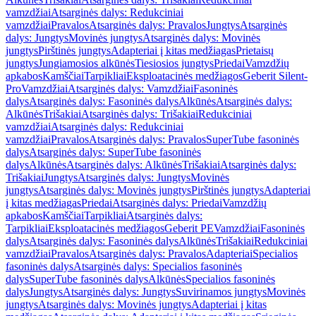
vamzdžiai
Atsarginės dalys: Redukciniai
vamzdžiai
Pravalos
Atsarginės dalys: Pravalos
Jungtys
Atsarginės
dalys: Jungtys
Movinės jungtys
Atsarginės dalys: Movinės
jungtys
Pirštinės jungtys
Adapteriai į kitas medžiagas
Prietaisų
jungtys
Jungiamosios alkūnės
Tiesiosios jungtys
Priedai
Vamzdžių
apkabos
Kamščiai
Tarpikliai
Eksploatacinės medžiagos
Geberit Silent-
Pro
Vamzdžiai
Atsarginės dalys: Vamzdžiai
Fasoninės
dalys
Atsarginės dalys: Fasoninės dalys
Alkūnės
Atsarginės dalys:
Alkūnės
Trišakiai
Atsarginės dalys: Trišakiai
Redukciniai
vamzdžiai
Atsarginės dalys: Redukciniai
vamzdžiai
Pravalos
Atsarginės dalys: Pravalos
SuperTube fasoninės
dalys
Atsarginės dalys: SuperTube fasoninės
dalys
Alkūnės
Atsarginės dalys: Alkūnės
Trišakiai
Atsarginės dalys:
Trišakiai
Jungtys
Atsarginės dalys: Jungtys
Movinės
jungtys
Atsarginės dalys: Movinės jungtys
Pirštinės jungtys
Adapteriai
į kitas medžiagas
Priedai
Atsarginės dalys: Priedai
Vamzdžių
apkabos
Kamščiai
Tarpikliai
Atsarginės dalys:
Tarpikliai
Eksploatacinės medžiagos
Geberit PE
Vamzdžiai
Fasoninės
dalys
Atsarginės dalys: Fasoninės dalys
Alkūnės
Trišakiai
Redukciniai
vamzdžiai
Pravalos
Atsarginės dalys: Pravalos
Adapteriai
Specialios
fasoninės dalys
Atsarginės dalys: Specialios fasoninės
dalys
SuperTube fasoninės dalys
Alkūnės
Specialios fasoninės
dalys
Jungtys
Atsarginės dalys: Jungtys
Suvirinamos jungtys
Movinės
jungtys
Atsarginės dalys: Movinės jungtys
Adapteriai į kitas