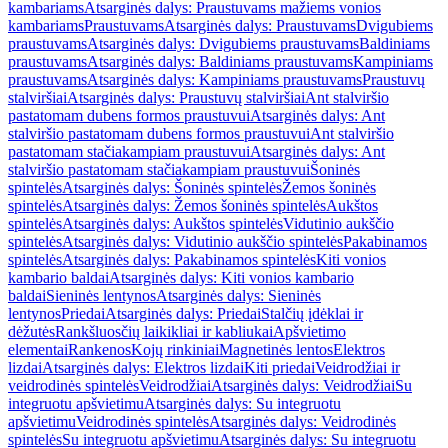
kambariams
Atsarginės dalys: Praustuvams mažiems vonios
kambariams
Praustuvams
Atsarginės dalys: Praustuvams
Dvigubiems
praustuvams
Atsarginės dalys: Dvigubiems praustuvams
Baldiniams
praustuvams
Atsarginės dalys: Baldiniams praustuvams
Kampiniams
praustuvams
Atsarginės dalys: Kampiniams praustuvams
Praustuvų
stalviršiai
Atsarginės dalys: Praustuvų stalviršiai
Ant stalviršio
pastatomam dubens formos praustuvui
Atsarginės dalys: Ant
stalviršio pastatomam dubens formos praustuvui
Ant stalviršio
pastatomam stačiakampiam praustuvui
Atsarginės dalys: Ant
stalviršio pastatomam stačiakampiam praustuvui
Šoninės
spintelės
Atsarginės dalys: Šoninės spintelės
Žemos šoninės
spintelės
Atsarginės dalys: Žemos šoninės spintelės
Aukštos
spintelės
Atsarginės dalys: Aukštos spintelės
Vidutinio aukščio
spintelės
Atsarginės dalys: Vidutinio aukščio spintelės
Pakabinamos
spintelės
Atsarginės dalys: Pakabinamos spintelės
Kiti vonios
kambario baldai
Atsarginės dalys: Kiti vonios kambario
baldai
Sieninės lentynos
Atsarginės dalys: Sieninės
lentynos
Priedai
Atsarginės dalys: Priedai
Stalčių įdėklai ir
dėžutės
Rankšluosčių laikikliai ir kabliukai
Apšvietimo
elementai
Rankenos
Kojų rinkiniai
Magnetinės lentos
Elektros
lizdai
Atsarginės dalys: Elektros lizdai
Kiti priedai
Veidrodžiai ir
veidrodinės spintelės
Veidrodžiai
Atsarginės dalys: Veidrodžiai
Su
integruotu apšvietimu
Atsarginės dalys: Su integruotu
apšvietimu
Veidrodinės spintelės
Atsarginės dalys: Veidrodinės
spintelės
Su integruotu apšvietimu
Atsarginės dalys: Su integruotu