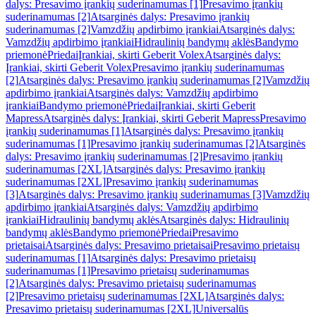
dalys: Presavimo įrankių suderinamumas [1]
Presavimo įrankių
suderinamumas [2]
Atsarginės dalys: Presavimo įrankių
suderinamumas [2]
Vamzdžių apdirbimo įrankiai
Atsarginės dalys:
Vamzdžių apdirbimo įrankiai
Hidraulinių bandymų aklės
Bandymo
priemonė
Priedai
Įrankiai, skirti Geberit Volex
Atsarginės dalys:
Įrankiai, skirti Geberit Volex
Presavimo įrankių suderinamumas
[2]
Atsarginės dalys: Presavimo įrankių suderinamumas [2]
Vamzdžių
apdirbimo įrankiai
Atsarginės dalys: Vamzdžių apdirbimo
įrankiai
Bandymo priemonė
Priedai
Įrankiai, skirti Geberit
Mapress
Atsarginės dalys: Įrankiai, skirti Geberit Mapress
Presavimo
įrankių suderinamumas [1]
Atsarginės dalys: Presavimo įrankių
suderinamumas [1]
Presavimo įrankių suderinamumas [2]
Atsarginės
dalys: Presavimo įrankių suderinamumas [2]
Presavimo įrankių
suderinamumas [2XL]
Atsarginės dalys: Presavimo įrankių
suderinamumas [2XL]
Presavimo įrankių suderinamumas
[3]
Atsarginės dalys: Presavimo įrankių suderinamumas [3]
Vamzdžių
apdirbimo įrankiai
Atsarginės dalys: Vamzdžių apdirbimo
įrankiai
Hidraulinių bandymų aklės
Atsarginės dalys: Hidraulinių
bandymų aklės
Bandymo priemonė
Priedai
Presavimo
prietaisai
Atsarginės dalys: Presavimo prietaisai
Presavimo prietaisų
suderinamumas [1]
Atsarginės dalys: Presavimo prietaisų
suderinamumas [1]
Presavimo prietaisų suderinamumas
[2]
Atsarginės dalys: Presavimo prietaisų suderinamumas
[2]
Presavimo prietaisų suderinamumas [2XL]
Atsarginės dalys:
Presavimo prietaisų suderinamumas [2XL]
Universalūs