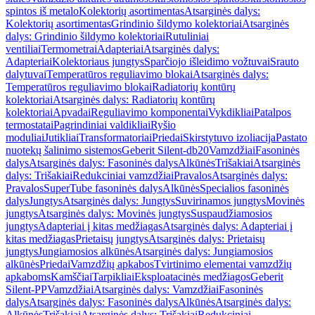
spintos iš metalo
Kolektorių asortimentas
Atsarginės dalys:
Kolektorių asortimentas
Grindinio šildymo kolektoriai
Atsarginės
dalys: Grindinio šildymo kolektoriai
Rutuliniai
ventiliai
Termometrai
Adapteriai
Atsarginės dalys:
Adapteriai
Kolektoriaus jungtys
Sparčiojo išleidimo vožtuvai
Srauto
dalytuvai
Temperatūros reguliavimo blokai
Atsarginės dalys:
Temperatūros reguliavimo blokai
Radiatorių kontūrų
kolektoriai
Atsarginės dalys: Radiatorių kontūrų
kolektoriai
Apvadai
Reguliavimo komponentai
Vykdikliai
Patalpos
termostatai
Pagrindiniai valdikliai
Ryšio
moduliai
Jutikliai
Transformatoriai
Priedai
Skirstytuvo izoliacija
Pastato
nuotekų šalinimo sistemos
Geberit Silent-db20
Vamzdžiai
Fasoninės
dalys
Atsarginės dalys: Fasoninės dalys
Alkūnės
Trišakiai
Atsarginės
dalys: Trišakiai
Redukciniai vamzdžiai
Pravalos
Atsarginės dalys:
Pravalos
SuperTube fasoninės dalys
Alkūnės
Specialios fasoninės
dalys
Jungtys
Atsarginės dalys: Jungtys
Suvirinamos jungtys
Movinės
jungtys
Atsarginės dalys: Movinės jungtys
Suspaudžiamosios
jungtys
Adapteriai į kitas medžiagas
Atsarginės dalys: Adapteriai į
kitas medžiagas
Prietaisų jungtys
Atsarginės dalys: Prietaisų
jungtys
Jungiamosios alkūnės
Atsarginės dalys: Jungiamosios
alkūnės
Priedai
Vamzdžių apkabos
Tvirtinimo elementai vamzdžių
apkaboms
Kamščiai
Tarpikliai
Eksploatacinės medžiagos
Geberit
Silent-PP
Vamzdžiai
Atsarginės dalys: Vamzdžiai
Fasoninės
dalys
Atsarginės dalys: Fasoninės dalys
Alkūnės
Atsarginės dalys:
Alkūnės
Trišakiai
Atsarginės dalys: Trišakiai
Redukciniai