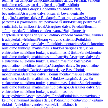
rėžimas, su dangčiu/ dangčiui
Atsarginės dalys: Pisuarai, vandens
nuleidimo rėžimas, su dangčiu/ dangčiui
Be vidinio
apvado
Atsarginės dalys: Be vidinio apvado
Pisuarai,
bevandeniai
Atsarginės dalys: Pisuarai, bevandeniai
Be
dangčio
Atsarginės dalys: Be dangčio
Pisuarų pertvaros
Pisuarų
pertvaros iš plastiko
Pisuarų pertvaros iš stiklo
Pisuarų pertvaros iš
sanitarinės keramikos
Priedai
Atsarginės dalys: Priedai
Sifonai ir
sifonų priedai
Nuleidimo vandens vamzdžiai, alkūnės ir
adapteriai
Atsarginės dalys: Nuleidimo vandens vamzdžiai, alkūnės
ir adapteriai
Tvirtinimai
Pisuarų valdymo sistemos
Potinkinis
montavimas
Atsarginės dalys: Potinkinis montavimas
Su elektronine
nuleidimo funkcija, maitinimas iš tinklo
Atsarginės dalys: Su
elektronine nuleidimo funkcija, maitinimas iš tinklo
Su elektronine
nuleidimo funkcija, maitinimas nuo baterijos
Atsarginės dalys: Su
elektronine nuleidimo funkcija, maitinimas nuo baterijos
Su
pneumatine nuleidimo funkcija
Atsarginės dalys: Su pneumatine
nuleidimo funkcija
Basic
Atsarginės dalys: Basic
Išorinis
montavimas
Atsarginės dalys: Išorinis montavimas
Su elektronine
nuleidimo funkcija, maitinimas iš tinklo
Atsarginės dalys: Su
elektronine nuleidimo funkcija, maitinimas iš tinklo
Su elektronine
nuleidimo funkcija, maitinimas nuo baterijos
Atsarginės dalys: Su
elektronine nuleidimo funkcija, maitinimas nuo
baterijos
Priedai
Atsarginės dalys: Priedai
Potinkinio montavimo ir
keitimo rinkiniai
Atsarginės dalys: Potinkinio montavimo ir keitimo
rinkiniai
Nuleidimo vandens vamzdžiai, alkūnės ir