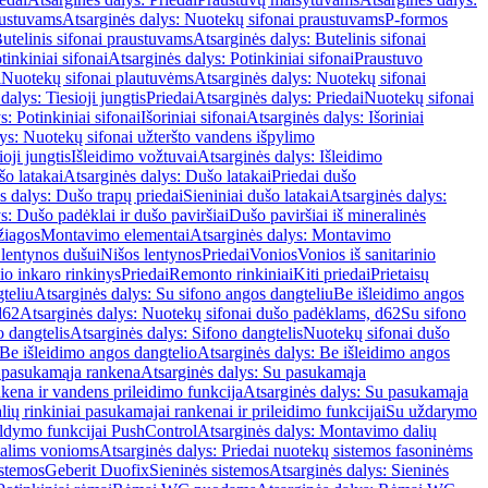
austuvams
Atsarginės dalys: Nuotekų sifonai praustuvams
P-formos
utelinis sifonai praustuvams
Atsarginės dalys: Butelinis sifonai
tinkiniai sifonai
Atsarginės dalys: Potinkiniai sifonai
Praustuvo
i
Nuotekų sifonai plautuvėms
Atsarginės dalys: Nuotekų sifonai
dalys: Tiesioji jungtis
Priedai
Atsarginės dalys: Priedai
Nuotekų sifonai
s: Potinkiniai sifonai
Išoriniai sifonai
Atsarginės dalys: Išoriniai
ys: Nuotekų sifonai užteršto vandens išpylimo
oji jungtis
Išleidimo vožtuvai
Atsarginės dalys: Išleidimo
o latakai
Atsarginės dalys: Dušo latakai
Priedai dušo
s dalys: Dušo trapų priedai
Sieniniai dušo latakai
Atsarginės dalys:
s: Dušo padėklai ir dušo paviršiai
Dušo paviršiai iš mineralinės
žiagos
Montavimo elementai
Atsarginės dalys: Montavimo
 lentynos dušui
Nišos lentynos
Priedai
Vonios
Vonios iš sanitarinio
nio inkaro rinkinys
Priedai
Remonto rinkiniai
Kiti priedai
Prietaisų
teliu
Atsarginės dalys: Su sifono angos dangteliu
Be išleidimo angos
d62
Atsarginės dalys: Nuotekų sifonai dušo padėklams, d62
Su sifono
o dangtelis
Atsarginės dalys: Sifono dangtelis
Nuotekų sifonai dušo
Be išleidimo angos dangtelio
Atsarginės dalys: Be išleidimo angos
 pasukamąja rankena
Atsarginės dalys: Su pasukamąja
kena ir vandens prileidimo funkcija
Atsarginės dalys: Su pasukamąja
ių rinkiniai pasukamajai rankenai ir prileidimo funkcijai
Su uždarymo
aldymo funkcijai PushControl
Atsarginės dalys: Montavimo dalių
dalims vonioms
Atsarginės dalys: Priedai nuotekų sistemos fasoninėms
istemos
Geberit Duofix
Sieninės sistemos
Atsarginės dalys: Sieninės