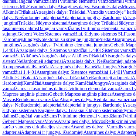
dalims
Dangčiai vamzdžiams
Tvirtinimo elementai vamzdžiams
Tvirtin
sistemos ML
Fasoninės dalys
Atsarginės dalys: Fasoninės dalys
Movos
Alkūnės
Trišakiai
Atsarginės dalys: Trišakiai
„Vamzdis vamzdyje“ karšto
dalys: Neišardomieji adapteriai
Adapteriai ir jungtys, išardomieji
Atsarg
jungtimi
Trišakiai šildymo sistemai
Atsarginės dalys: Trišakiai šildymo 
fasoninėms dalims
Dangčiai vamzdžiams
Tvirtinimo elementai vamzd
sujungti
Geberit Volex
Sistemos vamzdžiai, šildymo sistemos SL
Fasoni
išardomieji
Jungtys
Kolektoriai su sriegine jungtimi
Priedai
Atsarginės d
jungtims
Atsarginės dalys: Tvirtinimo elementai jungtims
Geberit Mapre
1.4401
Atsarginės dalys: Sistemos vamzdžiai 1.4401
Sistemos vamzdži
vamzdžiai
Alkūnės
Atsarginės dalys: Alkūnės
Trišakiai
Atsarginės dalys:
sistema
Neišardomieji adapteriai
Atsarginės dalys: Neišardomieji adapte
Kompensatoriai
Kamščiai
Atsarginės dalys: Kamščiai
Jungtys
Atsarginė
vamzdžiai 1.4401
Atsarginės dalys: Sistemos vamzdžiai 1.4401
Vamzd
Alkūnės
Trišakiai
Atsarginės dalys: Trišakiai
Neišardomieji adapteriai
At
išardomieji
Kamščiai
Atsarginės dalys: Kamščiai
Jungtys
Atsarginės dal
vamzdžiams ir fasoninėms dalims
Tvirtinimo elementai vamzdžiams
Tv
Mapress anglinis plienas
Geberit Mapress anglinis plienas
Atsarginės d
Movos
Redukciniai vamzdžiai
Atsarginės dalys: Redukciniai vamzdžia
dalys: Neišardomieji adapteriai
Adapteriai ir jungtys, išardomieji
Atsarg
šildymo sistemai
Atsarginės dalys: Trišakiai šildymo sistemai
Šildymo s
dalims
Dangčiai vamzdžiams
Tvirtinimo elementai vamzdžiams
Tvirtin
Geberit Mapress varis
Movos
Atsarginės dalys: Movos
Redukciniai va
karšto vandens cirkuliacijos sistema
Atsarginės dalys: „Vamzdis vamzdy
adapteriai
Adapteriai ir jungtys, išardomieji
Atsarginės dalys: Adapteriai