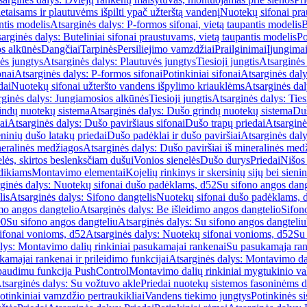
etaisams ir plautuvėms išpilti ypač užterštą vandenį
Nuotekų sifonai pr
ntis modelis
Atsarginės dalys: P-formos sifonai, vietą taupantis modelis
B
arginės dalys: Buteliniai sifonai praustuvams, vietą taupantis modelis
Po
s alkūnės
Dangčiai
Tarpinės
Persiliejimo vamzdžiai
Prailginimai
Įjungima
ės jungtys
Atsarginės dalys: Plautuvės jungtys
Tiesioji jungtis
Atsarginės 
onai
Atsarginės dalys: P-formos sifonai
Potinkiniai sifonai
Atsarginės daly
dai
Nuotekų sifonai užteršto vandens išpylimo kriauklėms
Atsarginės dal
rginės dalys: Jungiamosios alkūnės
Tiesioji jungtis
Atsarginės dalys: Tiesi
indų nuotekų sistema
Atsarginės dalys: Dušo grindų nuotekų sistema
Duš
ai
Atsarginės dalys: Dušo paviršiaus sifonai
Dušo trapų priedai
Atsarginė
eninių dušo latakų priedai
Dušo padėklai ir dušo paviršiai
Atsarginės daly
neralinės medžiagos
Atsarginės dalys: Dušo paviršiai iš mineralinės med
elės, skirtos beslenksčiam dušui
Vonios sienelės
Dušo durys
Priedai
Nišos
dikiams
Montavimo elementai
Kojelių rinkinys ir skersinių sijų bei sieni
ginės dalys: Nuotekų sifonai dušo padėklams, d52
Su sifono angos dang
lis
Atsarginės dalys: Sifono dangtelis
Nuotekų sifonai dušo padėklams, 
mo angos dangtelio
Atsarginės dalys: Be išleidimo angos dangtelio
Sifon
90
Su sifono angos dangteliu
Atsarginės dalys: Su sifono angos dangteliu
ifonai vonioms, d52
Atsarginės dalys: Nuotekų sifonai vonioms, d52
Su
lys: Montavimo dalių rinkiniai pasukamajai rankenai
Su pasukamąja ran
amajai rankenai ir prileidimo funkcijai
Atsarginės dalys: Montavimo dal
paudimu funkcija PushControl
Montavimo dalių rinkiniai mygtukinio v
tsarginės dalys: Su vožtuvo akle
Priedai nuotekų sistemos fasoninėms 
otinkiniai vamzdžio pertraukikliai
Vandens tiekimo jungtys
Potinkinės s