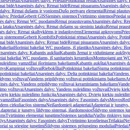
štės
Priedai
Atsarginės dalys: Priedai
Potinkiniai rėmai
Atsarginės dalys: 
ai bidė
Atsarginės dalys: Rėmai bidė
Rėmai pisuarams
Atsarginės dalys
 dalys: Rėmai dušams ir vonioms
Dušo pertvarų elementai
Rėmai plautu
alys: Priedai
Geberit GIS
Sieninės sistemos
Tvirtinimo sistemos
Priedai 
nės dalys: Rėmai WC puodams
Rėmai praustuvams
Atsarginės dalys: R
u lataku
Atsarginės dalys: Rėmai dušams su sieniniu lataku
Rėmai praust
nės dalys: Rėmai skalbyklėms ir indaplovėms
Elementai apkrovoms
Prie
ų sistemoms
Geberit Kombifix
Potinkiniai rėmai
Atsarginės dalys: Potin
ai bidė
Atsarginės dalys: Rėmai bidė
Rėmai pisuarams
Atsarginės dalys
 bakeliai
Išoriniai bakeliai WC puodams, iš plastiko
Atsarginės dalys: Išo
tsarginės dalys: Kabantis aukštai
Kabantis žemai ir vidutiniame aukštyj
iniai bakeliai WC puodams, iš sanitarinės keramikos
Montuojami ant W
nuleidimo vamzdžiai išoriniams bakeliams
Kabantis aukštai
Atsarginės d
gtys
Kampiniai vožtuvai
Riebokšliai
Potinkiniai bakeliai
Sigma potinkiniai
potinkiniai bakeliai
Atsarginės dalys: Delta potinkiniai bakeliai
Vandens 
ildymo vožtuvai
Vandens pripildymo vožtuvai potinkiniams bakeliams
At
inės dalys: Vandens pripildymo vožtuvai keraminiams bakeliams
Vanden
imo vožtuvai
Atsarginės dalys: Vandens nuleidimo vožtuvai
Dviejų kiek
iejų kiekių nuleidimo funkcija
Atsarginės dalys: Dviejų kiekių nuleidi
 vamzdžiai
Fasoninės dalys
Atsarginės dalys: Fasoninės dalys
Movos
Red
ens cirkuliacijos sistema
Neišardomieji adapteriai
Adapteriai ir jungtys,
dapteriai ir jungtys šildymo sistemai, išardomosios
Šildymo sistemos ju
ams
Tvirtinimo elementai jungtims
Sistemos tarpikliai
Varžtų rinkinys jun
lys
Atsarginės dalys: Fasoninės dalys
Tvirtinimo kronšteinas
Trišakiai
Nei
riai su sriegine jungtimi
Šildymo sistemos prijungimo moduliai
Priedai
A