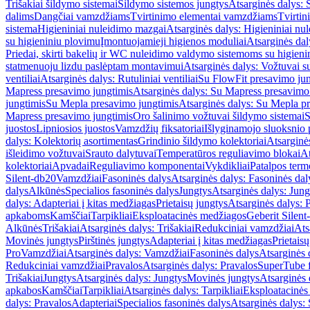
Trišakiai šildymo sistemai
Šildymo sistemos jungtys
Atsarginės dalys: 
dalims
Dangčiai vamzdžiams
Tvirtinimo elementai vamzdžiams
Tvirtin
sistema
Higieniniai nuleidimo mazgai
Atsarginės dalys: Higieniniai nu
su higieniniu plovimu
Įmontuojamieji higienos moduliai
Atsarginės dal
Priedai, skirti bakelių ir WC nuleidimo valdymo sistemoms su higien
statmenuoju lizdu paslėptam montavimui
Atsarginės dalys: Vožtuvai 
ventiliai
Atsarginės dalys: Rutuliniai ventiliai
Su FlowFit presavimo jun
Mapress presavimo jungtimis
Atsarginės dalys: Su Mapress presavimo
jungtimis
Su Mepla presavimo jungtimis
Atsarginės dalys: Su Mepla p
Mapress presavimo jungtimis
Oro šalinimo vožtuvai šildymo sistemai
S
juostos
Lipniosios juostos
Vamzdžių fiksatoriai
Išlyginamojo sluoksnio 
dalys: Kolektorių asortimentas
Grindinio šildymo kolektoriai
Atsarginė
išleidimo vožtuvai
Srauto dalytuvai
Temperatūros reguliavimo blokai
At
kolektoriai
Apvadai
Reguliavimo komponentai
Vykdikliai
Patalpos term
Silent-db20
Vamzdžiai
Fasoninės dalys
Atsarginės dalys: Fasoninės dal
dalys
Alkūnės
Specialios fasoninės dalys
Jungtys
Atsarginės dalys: Jung
dalys: Adapteriai į kitas medžiagas
Prietaisų jungtys
Atsarginės dalys: P
apkaboms
Kamščiai
Tarpikliai
Eksploatacinės medžiagos
Geberit Silent
Alkūnės
Trišakiai
Atsarginės dalys: Trišakiai
Redukciniai vamzdžiai
Ats
Movinės jungtys
Pirštinės jungtys
Adapteriai į kitas medžiagas
Prietais
Pro
Vamzdžiai
Atsarginės dalys: Vamzdžiai
Fasoninės dalys
Atsarginės 
Redukciniai vamzdžiai
Pravalos
Atsarginės dalys: Pravalos
SuperTube f
Trišakiai
Jungtys
Atsarginės dalys: Jungtys
Movinės jungtys
Atsarginės 
apkabos
Kamščiai
Tarpikliai
Atsarginės dalys: Tarpikliai
Eksploatacinės
dalys: Pravalos
Adapteriai
Specialios fasoninės dalys
Atsarginės dalys: 