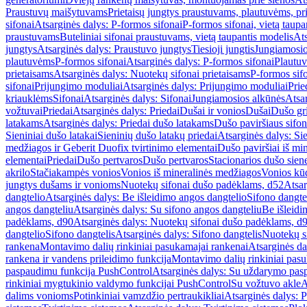
Praustuvų maišytuvams
Prietaisų jungtys praustuvams, plautuvėms, pri
sifonai
Atsarginės dalys: P-formos sifonai
P-formos sifonai, vietą taupa
praustuvams
Buteliniai sifonai praustuvams, vietą taupantis modelis
Ats
jungtys
Atsarginės dalys: Praustuvo jungtys
Tiesioji jungtis
Jungiamosio
plautuvėms
P-formos sifonai
Atsarginės dalys: P-formos sifonai
Plautuv
prietaisams
Atsarginės dalys: Nuotekų sifonai prietaisams
P-formos sif
sifonai
Prijungimo moduliai
Atsarginės dalys: Prijungimo moduliai
Prie
kriauklėms
Sifonai
Atsarginės dalys: Sifonai
Jungiamosios alkūnės
Atsa
vožtuvai
Priedai
Atsarginės dalys: Priedai
Dušai ir vonios
Dušai
Dušo gr
latakams
Atsarginės dalys: Priedai dušo latakams
Dušo paviršiaus sifon
Sieniniai dušo latakai
Sieninių dušo latakų priedai
Atsarginės dalys: Si
medžiagos ir Geberit Duofix tvirtinimo elementai
Dušo paviršiai iš mi
elementai
Priedai
Dušo pertvaros
Dušo pertvaros
Stacionarios dušo sien
akrilo
Stačiakampės vonios
Vonios iš mineralinės medžiagos
Vonios kū
jungtys dušams ir vonioms
Nuotekų sifonai dušo padėklams, d52
Atsar
dangtelio
Atsarginės dalys: Be išleidimo angos dangtelio
Sifono dangte
angos dangteliu
Atsarginės dalys: Su sifono angos dangteliu
Be išleidi
padėklams, d90
Atsarginės dalys: Nuotekų sifonai dušo padėklams, d
dangtelio
Sifono dangtelis
Atsarginės dalys: Sifono dangtelis
Nuotekų s
rankena
Montavimo dalių rinkiniai pasukamajai rankenai
Atsarginės da
rankena ir vandens prileidimo funkcija
Montavimo dalių rinkiniai pasuk
paspaudimu funkcija PushControl
Atsarginės dalys: Su uždarymo pas
rinkiniai mygtukinio valdymo funkcijai PushControl
Su vožtuvo akle
A
dalims vonioms
Potinkiniai vamzdžio pertraukikliai
Atsarginės dalys: P