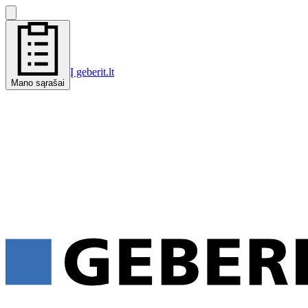
Į geberit.lt
Mano sąrašai