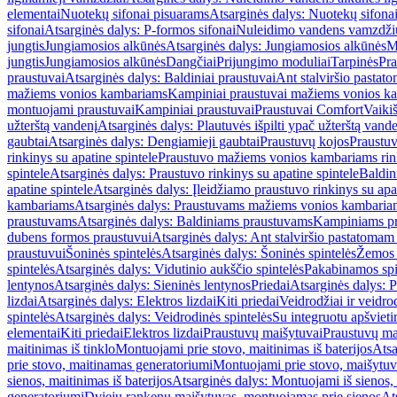
elementai
Nuotekų sifonai pisuarams
Atsarginės dalys: Nuotekų sifona
sifonai
Atsarginės dalys: P-formos sifonai
Nuleidimo vandens vamzdžių i
jungtis
Jungiamosios alkūnės
Atsarginės dalys: Jungiamosios alkūnės
M
jungtis
Jungiamosios alkūnės
Dangčiai
Prijungimo moduliai
Tarpinės
Pra
praustuvai
Atsarginės dalys: Baldiniai praustuvai
Ant stalviršio pastato
mažiems vonios kambariams
Kampiniai praustuvai mažiems vonios k
montuojami praustuvai
Kampiniai praustuvai
Praustuvai Comfort
Vaikiš
užterštą vandenį
Atsarginės dalys: Plautuvės išpilti ypač užterštą vand
gaubtai
Atsarginės dalys: Dengiamieji gaubtai
Praustuvų kojos
Praustu
rinkinys su apatine spintele
Praustuvo mažiems vonios kambariams rink
spintele
Atsarginės dalys: Praustuvo rinkinys su apatine spintele
Baldin
apatine spintele
Atsarginės dalys: Įleidžiamo praustuvo rinkinys su apa
kambariams
Atsarginės dalys: Praustuvams mažiems vonios kambaria
praustuvams
Atsarginės dalys: Baldiniams praustuvams
Kampiniams p
dubens formos praustuvui
Atsarginės dalys: Ant stalviršio pastatoma
praustuvui
Šoninės spintelės
Atsarginės dalys: Šoninės spintelės
Žemos 
spintelės
Atsarginės dalys: Vidutinio aukščio spintelės
Pakabinamos spi
lentynos
Atsarginės dalys: Sieninės lentynos
Priedai
Atsarginės dalys: P
lizdai
Atsarginės dalys: Elektros lizdai
Kiti priedai
Veidrodžiai ir veidro
spintelės
Atsarginės dalys: Veidrodinės spintelės
Su integruotu apšviet
elementai
Kiti priedai
Elektros lizdai
Praustuvų maišytuvai
Praustuvų ma
maitinimas iš tinklo
Montuojami prie stovo, maitinimas iš baterijos
Atsa
prie stovo, maitinamas generatoriumi
Montuojami prie stovo, maišytuv
sienos, maitinimas iš baterijos
Atsarginės dalys: Montuojami iš sienos, 
generatoriumi
Dviejų rankenų maišytuvas, montuojamas prie sienos
At