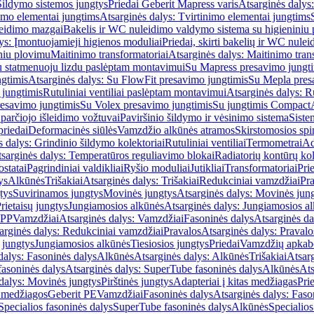
Šildymo sistemos jungtys
Priedai Geberit Mapress varis
Atsarginės dalys:
imo elementai jungtims
Atsarginės dalys: Tvirtinimo elementai jungtims
leidimo mazgai
Bakelis ir WC nuleidimo valdymo sistema su higieniniu
ys: Įmontuojamieji higienos moduliai
Priedai, skirti bakelių ir WC nul
iniu plovimu
Maitinimo transformatoriai
Atsarginės dalys: Maitinimo tran
su statmenuoju lizdu paslėptam montavimui
Su Mapress presavimo jungt
gtimis
Atsarginės dalys: Su FlowFit presavimo jungtimis
Su Mepla pres
 jungtimis
Rutuliniai ventiliai paslėptam montavimui
Atsarginės dalys: R
resavimo jungtimis
Su Volex presavimo jungtimis
Su jungtimis Compact
parčiojo išleidimo vožtuvai
Paviršinio šildymo ir vėsinimo sistema
Siste
priedai
Deformacinės siūlės
Vamzdžio alkūnės atramos
Skirstomosios spi
s dalys: Grindinio šildymo kolektoriai
Rutuliniai ventiliai
Termometrai
Ad
sarginės dalys: Temperatūros reguliavimo blokai
Radiatorių kontūrų kol
ostatai
Pagrindiniai valdikliai
Ryšio moduliai
Jutikliai
Transformatoriai
Pri
ys
Alkūnės
Trišakiai
Atsarginės dalys: Trišakiai
Redukciniai vamzdžiai
Pr
tys
Suvirinamos jungtys
Movinės jungtys
Atsarginės dalys: Movinės jun
rietaisų jungtys
Jungiamosios alkūnės
Atsarginės dalys: Jungiamosios a
-PP
Vamzdžiai
Atsarginės dalys: Vamzdžiai
Fasoninės dalys
Atsarginės da
arginės dalys: Redukciniai vamzdžiai
Pravalos
Atsarginės dalys: Pravalo
ų jungtys
Jungiamosios alkūnės
Tiesiosios jungtys
Priedai
Vamzdžių apkab
dalys: Fasoninės dalys
Alkūnės
Atsarginės dalys: Alkūnės
Trišakiai
Atsarg
asoninės dalys
Atsarginės dalys: SuperTube fasoninės dalys
Alkūnės
Ats
dalys: Movinės jungtys
Pirštinės jungtys
Adapteriai į kitas medžiagas
Pri
 medžiagos
Geberit PE
Vamzdžiai
Fasoninės dalys
Atsarginės dalys: Faso
Specialios fasoninės dalys
SuperTube fasoninės dalys
Alkūnės
Specialios