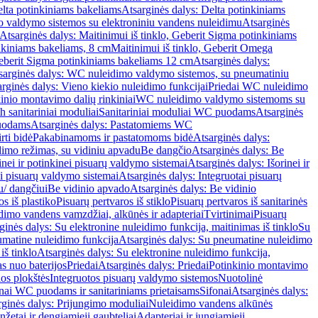
lta potinkiniams bakeliams
Atsarginės dalys: Delta potinkiniams
 valdymo sistemos su elektroniniu vandens nuleidimu
Atsarginės
Atsarginės dalys: Maitinimui iš tinklo, Geberit Sigma potinkiniams
inkiniams bakeliams, 8 cm
Maitinimui iš tinklo, Geberit Omega
Geberit Sigma potinkiniams bakeliams 12 cm
Atsarginės dalys:
sarginės dalys: WC nuleidimo valdymo sistemos, su pneumatiniu
rginės dalys: Vieno kiekio nuleidimo funkcijai
Priedai WC nuleidimo
kinio montavimo dalių rinkiniai
WC nuleidimo valdymo sistemoms su
h sanitariniai moduliai
Sanitariniai moduliai WC puodams
Atsarginės
uodams
Atsarginės dalys: Pastatomiems WC
rti bidė
Pakabinamoms ir pastatomoms bidė
Atsarginės dalys:
dimo režimas, su vidiniu apvadu
Be dangčio
Atsarginės dalys: Be
inei ir potinkinei pisuarų valdymo sistemai
Atsarginės dalys: Išorinei ir
ai pisuarų valdymo sistemai
Atsarginės dalys: Integruotai pisuarų
u/ dangčiui
Be vidinio apvado
Atsarginės dalys: Be vidinio
os iš plastiko
Pisuarų pertvaros iš stiklo
Pisuarų pertvaros iš sanitarinės
dimo vandens vamzdžiai, alkūnės ir adapteriai
Tvirtinimai
Pisuarų
ginės dalys: Su elektronine nuleidimo funkcija, maitinimas iš tinklo
Su
matine nuleidimo funkcija
Atsarginės dalys: Su pneumatine nuleidimo
iš tinklo
Atsarginės dalys: Su elektronine nuleidimo funkcija,
s nuo baterijos
Priedai
Atsarginės dalys: Priedai
Potinkinio montavimo
os plokštės
Integruotos pisuarų valdymo sistemos
Nuotolinė
onai WC puodams ir sanitariniams prietaisams
Sifonai
Atsarginės dalys:
rginės dalys: Prijungimo moduliai
Nuleidimo vandens alkūnės
žetai ir dengiamieji gaubteliai
Adapteriai ir jungiamieji