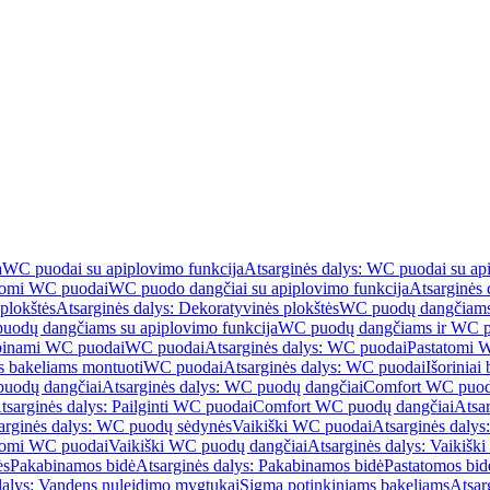
a
WC puodai su apiplovimo funkcija
Atsarginės dalys: WC puodai su ap
atomi WC puodai
WC puodo dangčiai su apiplovimo funkcija
Atsarginės 
plokštės
Atsarginės dalys: Dekoratyvinės plokštės
WC puodų dangčiams 
uodų dangčiams su apiplovimo funkcija
WC puodų dangčiams ir WC pu
abinami WC puodai
WC puodai
Atsarginės dalys: WC puodai
Pastatomi 
s bakeliams montuoti
WC puodai
Atsarginės dalys: WC puodai
Išoriniai
uodų dangčiai
Atsarginės dalys: WC puodų dangčiai
Comfort WC puod
tsarginės dalys: Pailginti WC puodai
Comfort WC puodų dangčiai
Atsa
arginės dalys: WC puodų sėdynės
Vaikiški WC puodai
Atsarginės dalys
atomi WC puodai
Vaikiški WC puodų dangčiai
Atsarginės dalys: Vaikiš
ės
Pakabinamos bidė
Atsarginės dalys: Pakabinamos bidė
Pastatomos bid
dalys: Vandens nuleidimo mygtukai
Sigma potinkiniams bakeliams
Atsar