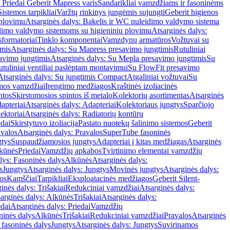
 Priedai Geberit Mapress varis
Sandarikliai vamzdžiams ir fasoninėms
Sistemos tarpikliai
Varžtų rinkinys jungėmis sujungti
Geberit higienos
 plovimu
Atsarginės dalys: Bakelis ir WC nuleidimo valdymo sistema
eidimo valdymo sistemoms su higieniniu plovimu
Atsarginės dalys:
sformatoriai
Tinklo komponentai
Vamzdynų armatūros
Vožtuvai su
imis
Atsarginės dalys: Su Mapress presavimo jungtimis
Rutuliniai
avimo jungtimis
Atsarginės dalys: Su Mepla presavimo jungtimis
Su
utuliniai ventiliai paslėptam montavimui
Su FlowFit presavimo
Atsarginės dalys: Su jungtimis Compact
Atgaliniai vožtuvai
Su
mos vamzdžiai
Įrengimo medžiagos
Kraštinės izoliacinės
ntos
Skirstomosios spintos iš metalo
Kolektorių asortimentas
Atsarginės
apteriai
Atsarginės dalys: Adapteriai
Kolektoriaus jungtys
Sparčiojo
ektoriai
Atsarginės dalys: Radiatorių kontūrų
edai
Skirstytuvo izoliacija
Pastato nuotekų šalinimo sistemos
Geberit
avalos
Atsarginės dalys: Pravalos
SuperTube fasoninės
gtys
Suspaudžiamosios jungtys
Adapteriai į kitas medžiagas
Atsarginės
lkūnės
Priedai
Vamzdžių apkabos
Tvirtinimo elementai vamzdžių
lys: Fasoninės dalys
Alkūnės
Atsarginės dalys:
s
Jungtys
Atsarginės dalys: Jungtys
Movinės jungtys
Atsarginės dalys:
os
Kamščiai
Tarpikliai
Eksploatacinės medžiagos
Geberit Silent-
inės dalys: Trišakiai
Redukciniai vamzdžiai
Atsarginės dalys:
arginės dalys: Alkūnės
Trišakiai
Atsarginės dalys:
edai
Atsarginės dalys: Priedai
Vamzdžių
ninės dalys
Alkūnės
Trišakiai
Redukciniai vamzdžiai
Pravalos
Atsarginės
 fasoninės dalys
Jungtys
Atsarginės dalys: Jungtys
Suvirinamos