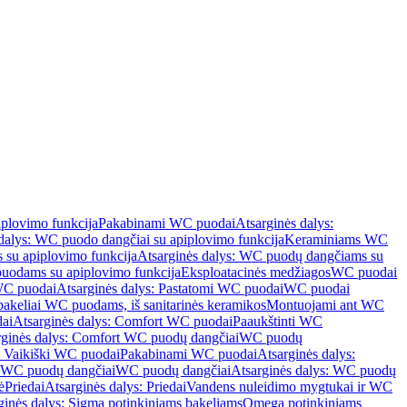
iplovimo funkcija
Pakabinami WC puodai
Atsarginės dalys:
dalys: WC puodo dangčiai su apiplovimo funkcija
Keraminiams WC
su apiplovimo funkcija
Atsarginės dalys: WC puodų dangčiams su
odams su apiplovimo funkcija
Eksploatacinės medžiagos
WC puodai
WC puodai
Atsarginės dalys: Pastatomi WC puodai
WC puodai
 bakeliai WC puodams, iš sanitarinės keramikos
Montuojami ant WC
ai
Atsarginės dalys: Comfort WC puodai
Paaukštinti WC
rginės dalys: Comfort WC puodų dangčiai
WC puodų
: Vaikiški WC puodai
Pakabinami WC puodai
Atsarginės dalys:
ki WC puodų dangčiai
WC puodų dangčiai
Atsarginės dalys: WC puodų
ė
Priedai
Atsarginės dalys: Priedai
Vandens nuleidimo mygtukai ir WC
ginės dalys: Sigma potinkiniams bakeliams
Omega potinkiniams