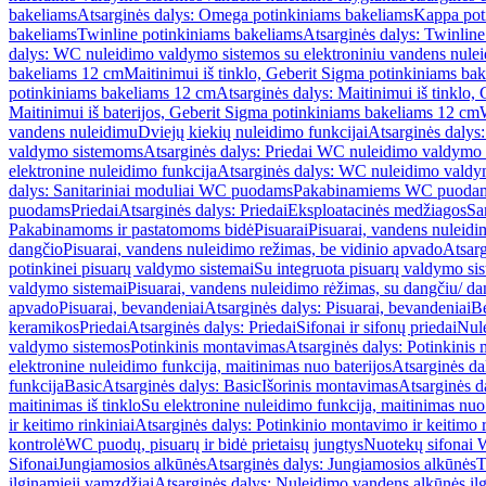
bakeliams
Atsarginės dalys: Omega potinkiniams bakeliams
Kappa pot
bakeliams
Twinline potinkiniams bakeliams
Atsarginės dalys: Twinlin
dalys: WC nuleidimo valdymo sistemos su elektroniniu vandens nule
bakeliams 12 cm
Maitinimui iš tinklo, Geberit Sigma potinkiniams ba
potinkiniams bakeliams 12 cm
Atsarginės dalys: Maitinimui iš tinklo
Maitinimui iš baterijos, Geberit Sigma potinkiniams bakeliams 12 cm
vandens nuleidimu
Dviejų kiekių nuleidimo funkcijai
Atsarginės dalys:
valdymo sistemoms
Atsarginės dalys: Priedai WC nuleidimo valdymo
elektronine nuleidimo funkcija
Atsarginės dalys: WC nuleidimo valdym
dalys: Sanitariniai moduliai WC puodams
Pakabinamiems WC puoda
puodams
Priedai
Atsarginės dalys: Priedai
Eksploatacinės medžiagos
San
Pakabinamoms ir pastatomoms bidė
Pisuarai
Pisuarai, vandens nuleidi
dangčio
Pisuarai, vandens nuleidimo režimas, be vidinio apvado
Atsarg
potinkinei pisuarų valdymo sistemai
Su integruota pisuarų valdymo si
valdymo sistemai
Pisuarai, vandens nuleidimo rėžimas, su dangčiu/ da
apvado
Pisuarai, bevandeniai
Atsarginės dalys: Pisuarai, bevandeniai
B
keramikos
Priedai
Atsarginės dalys: Priedai
Sifonai ir sifonų priedai
Nule
valdymo sistemos
Potinkinis montavimas
Atsarginės dalys: Potinkinis
elektronine nuleidimo funkcija, maitinimas nuo baterijos
Atsarginės da
funkcija
Basic
Atsarginės dalys: Basic
Išorinis montavimas
Atsarginės d
maitinimas iš tinklo
Su elektronine nuleidimo funkcija, maitinimas nuo 
ir keitimo rinkiniai
Atsarginės dalys: Potinkinio montavimo ir keitimo r
kontrolė
WC puodų, pisuarų ir bidė prietaisų jungtys
Nuotekų sifonai W
Sifonai
Jungiamosios alkūnės
Atsarginės dalys: Jungiamosios alkūnės
T
ilginamieji vamzdžiai
Atsarginės dalys: Nuleidimo vandens alkūnės il