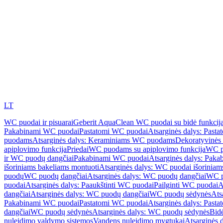
LT
WC puodai ir pisuarai
Geberit AquaClean WC puodai su bidė funkcij
Pakabinami WC puodai
Pastatomi WC puodai
Atsarginės dalys: Past
puodams
Atsarginės dalys: Keraminiams WC puodams
Dekoratyvinės 
apiplovimo funkcija
Priedai
WC puodams su apiplovimo funkcija
WC p
ir WC puodų dangčiai
Pakabinami WC puodai
Atsarginės dalys: Pak
išoriniams bakeliams montuoti
Atsarginės dalys: WC puodai išoriniam
puodų
WC puodų dangčiai
Atsarginės dalys: WC puodų dangčiai
WC p
puodai
Atsarginės dalys: Paaukštinti WC puodai
Pailginti WC puodai
A
dangčiai
Atsarginės dalys: WC puodų dangčiai
WC puodų sėdynės
Ats
Pakabinami WC puodai
Pastatomi WC puodai
Atsarginės dalys: Past
dangčiai
WC puodų sėdynės
Atsarginės dalys: WC puodų sėdynės
Bid
nuleidimo valdymo sistemos
Vandens nuleidimo mygtukai
Atsarginės 