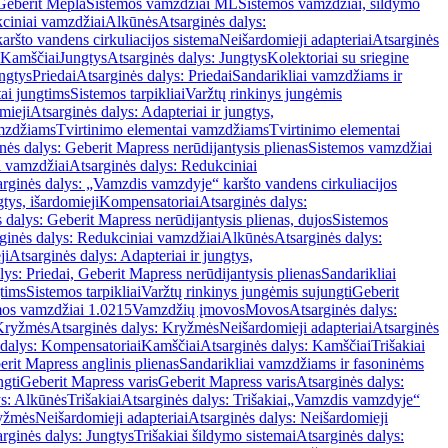
Geberit Mepla
Sistemos vamzdžiai ML
Sistemos vamzdžiai, šildymo
ciniai vamzdžiai
Alkūnės
Atsarginės dalys:
ršto vandens cirkuliacijos sistema
Neišardomieji adapteriai
Atsarginės
 Kamščiai
Jungtys
Atsarginės dalys: Jungtys
Kolektoriai su sriegine
ngtys
Priedai
Atsarginės dalys: Priedai
Sandarikliai vamzdžiams ir
ai jungtims
Sistemos tarpikliai
Varžtų rinkinys jungėmis
mieji
Atsarginės dalys: Adapteriai ir jungtys,
mzdžiams
Tvirtinimo elementai vamzdžiams
Tvirtinimo elementai
nės dalys: Geberit Mapress nerūdijantysis plienas
Sistemos vamzdžiai
i vamzdžiai
Atsarginės dalys: Redukciniai
arginės dalys: „Vamzdis vamzdyje“ karšto vandens cirkuliacijos
gtys, išardomieji
Kompensatoriai
Atsarginės dalys:
 dalys: Geberit Mapress nerūdijantysis plienas, dujos
Sistemos
ginės dalys: Redukciniai vamzdžiai
Alkūnės
Atsarginės dalys:
ji
Atsarginės dalys: Adapteriai ir jungtys,
lys: Priedai, Geberit Mapress nerūdijantysis plienas
Sandarikliai
gtims
Sistemos tarpikliai
Varžtų rinkinys jungėmis sujungti
Geberit
mos vamzdžiai 1.0215
Vamzdžių įmovos
Movos
Atsarginės dalys:
Kryžmės
Atsarginės dalys: Kryžmės
Neišardomieji adapteriai
Atsarginės
 dalys: Kompensatoriai
Kamščiai
Atsarginės dalys: Kamščiai
Trišakiai
erit Mapress anglinis plienas
Sandarikliai vamzdžiams ir fasoninėms
ngti
Geberit Mapress varis
Geberit Mapress varis
Atsarginės dalys:
ys: Alkūnės
Trišakiai
Atsarginės dalys: Trišakiai
„Vamzdis vamzdyje“
ryžmės
Neišardomieji adapteriai
Atsarginės dalys: Neišardomieji
rginės dalys: Jungtys
Trišakiai šildymo sistemai
Atsarginės dalys: