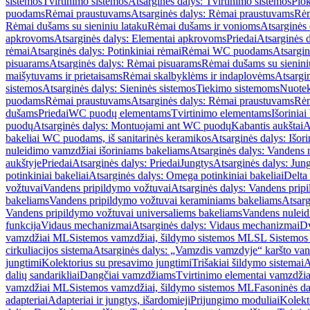
sistemos
Tvirtinimo sistemos
Atsarginės dalys: Tvirtinimo sistemos
Plok
puodams
Rėmai praustuvams
Atsarginės dalys: Rėmai praustuvams
Rėm
Rėmai dušams su sieniniu lataku
Rėmai dušams ir vonioms
Atsarginės
apkrovoms
Atsarginės dalys: Elementai apkrovoms
Priedai
Atsarginės d
rėmai
Atsarginės dalys: Potinkiniai rėmai
Rėmai WC puodams
Atsargi
pisuarams
Atsarginės dalys: Rėmai pisuarams
Rėmai dušams su sienini
maišytuvams ir prietaisams
Rėmai skalbyklėms ir indaplovėms
Atsargi
sistemos
Atsarginės dalys: Sieninės sistemos
Tiekimo sistemoms
Nuotek
puodams
Rėmai praustuvams
Atsarginės dalys: Rėmai praustuvams
Rėm
dušams
Priedai
WC puodų elementams
Tvirtinimo elementams
Išoriniai
puodų
Atsarginės dalys: Montuojami ant WC puodų
Kabantis aukštai
A
bakeliai WC puodams, iš sanitarinės keramikos
Atsarginės dalys: Išor
nuleidimo vamzdžiai išoriniams bakeliams
Atsarginės dalys: Vandens 
aukštyje
Priedai
Atsarginės dalys: Priedai
Jungtys
Atsarginės dalys: Jun
potinkiniai bakeliai
Atsarginės dalys: Omega potinkiniai bakeliai
Delta 
vožtuvai
Vandens pripildymo vožtuvai
Atsarginės dalys: Vandens prip
bakeliams
Vandens pripildymo vožtuvai keraminiams bakeliams
Atsarg
Vandens pripildymo vožtuvai universaliems bakeliams
Vandens nuleid
funkcija
Vidaus mechanizmai
Atsarginės dalys: Vidaus mechanizmai
Dv
vamzdžiai ML
Sistemos vamzdžiai, šildymo sistemos ML
SL Sistemos
cirkuliacijos sistema
Atsarginės dalys: „Vamzdis vamzdyje“ karšto vand
jungtimi
Kolektorius su presavimo jungtimi
Trišakiai šildymo sistemai
A
dalių sandarikliai
Dangčiai vamzdžiams
Tvirtinimo elementai vamzdži
vamzdžiai ML
Sistemos vamzdžiai, šildymo sistemos ML
Fasoninės da
adapteriai
Adapteriai ir jungtys, išardomieji
Prijungimo moduliai
Kolekto