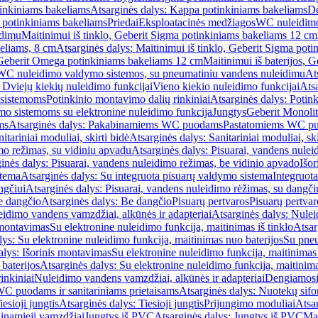
inkiniams bakeliams
Atsarginės dalys: Kappa potinkiniams bakeliams
De
e potinkiniams bakeliams
Priedai
Eksploatacinės medžiagos
WC nuleidimo
idimu
Maitinimui iš tinklo, Geberit Sigma potinkiniams bakeliams 12 cm
keliams, 8 cm
Atsarginės dalys: Maitinimui iš tinklo, Geberit Sigma pot
, Geberit Omega potinkiniams bakeliams 12 cm
Maitinimui iš baterijos, 
WC nuleidimo valdymo sistemos, su pneumatiniu vandens nuleidimu
At
 Dviejų kiekių nuleidimo funkcijai
Vieno kiekio nuleidimo funkcijai
Atsa
 sistemoms
Potinkinio montavimo dalių rinkiniai
Atsarginės dalys: Potin
o sistemoms su elektronine nuleidimo funkcija
Jungtys
Geberit Monolit
ms
Atsarginės dalys: Pakabinamiems WC puodams
Pastatomiems WC p
itariniai moduliai, skirti bidė
Atsarginės dalys: Sanitariniai moduliai, ski
mo režimas, su vidiniu apvadu
Atsarginės dalys: Pisuarai, vandens nulei
inės dalys: Pisuarai, vandens nuleidimo režimas, be vidinio apvado
Išor
stema
Atsarginės dalys: Su integruota pisuarų valdymo sistema
Integruot
ngčiui
Atsarginės dalys: Pisuarai, vandens nuleidimo rėžimas, su dangči
e dangčio
Atsarginės dalys: Be dangčio
Pisuarų pertvaros
Pisuarų pertvar
idimo vandens vamzdžiai, alkūnės ir adapteriai
Atsarginės dalys: Nulei
 montavimas
Su elektronine nuleidimo funkcija, maitinimas iš tinklo
Atsar
lys: Su elektronine nuleidimo funkcija, maitinimas nuo baterijos
Su pneu
alys: Išorinis montavimas
Su elektronine nuleidimo funkcija, maitinimas 
baterijos
Atsarginės dalys: Su elektronine nuleidimo funkcija, maitinima
inkiniai
Nuleidimo vandens vamzdžiai, alkūnės ir adapteriai
Dengiamosi
C puodams ir sanitariniams prietaisams
Atsarginės dalys: Nuotekų sif
iesioji jungtis
Atsarginės dalys: Tiesioji jungtis
Prijungimo moduliai
Atsa
ginamieji vamzdžiai
Jungtys iš PVC
Atsarginės dalys: Jungtys iš PVC
Man