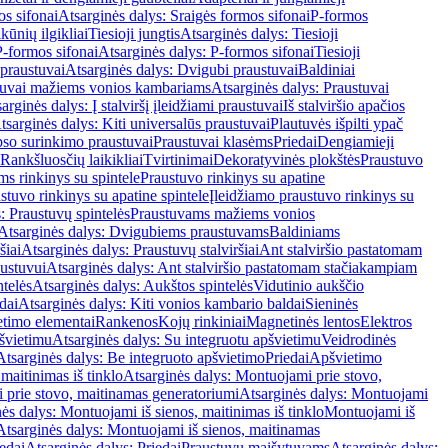
os sifonai
Atsarginės dalys: Sraigės formos sifonai
P-formos
ūnių ilgikliai
Tiesioji jungtis
Atsarginės dalys: Tiesioji
P-formos sifonai
Atsarginės dalys: P-formos sifonai
Tiesioji
praustuvai
Atsarginės dalys: Dvigubi praustuvai
Baldiniai
tuvai mažiems vonios kambariams
Atsarginės dalys: Praustuvai
arginės dalys: Į stalviršį įleidžiami praustuvai
Iš stalviršio apačios
tsarginės dalys: Kiti universalūs praustuvai
Plautuvės išpilti ypač
so surinkimo praustuvai
Praustuvai klasėms
Priedai
Dengiamieji
Rankšluosčių laikikliai
Tvirtinimai
Dekoratyvinės plokštės
Praustuvo
s rinkinys su spintele
Praustuvo rinkinys su apatine
stuvo rinkinys su apatine spintele
Įleidžiamo praustuvo rinkinys su
: Praustuvų spintelės
Praustuvams mažiems vonios
Atsarginės dalys: Dvigubiems praustuvams
Baldiniams
šiai
Atsarginės dalys: Praustuvų stalviršiai
Ant stalviršio pastatomam
ustuvui
Atsarginės dalys: Ant stalviršio pastatomam stačiakampiam
telės
Atsarginės dalys: Aukštos spintelės
Vidutinio aukščio
dai
Atsarginės dalys: Kiti vonios kambario baldai
Sieninės
timo elementai
Rankenos
Kojų rinkiniai
Magnetinės lentos
Elektros
švietimu
Atsarginės dalys: Su integruotu apšvietimu
Veidrodinės
Atsarginės dalys: Be integruoto apšvietimo
Priedai
Apšvietimo
maitinimas iš tinklo
Atsarginės dalys: Montuojami prie stovo,
prie stovo, maitinamas generatoriumi
Atsarginės dalys: Montuojami
ės dalys: Montuojami iš sienos, maitinimas iš tinklo
Montuojami iš
Atsarginės dalys: Montuojami iš sienos, maitinamas
edai
Atsarginės dalys: Priedai
Praustuvų maišytuvams
Atsarginės dalys: