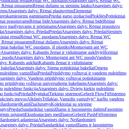
Potinkiniai rėmai
Rėmai WC puodams
Atsarginės dalys: Rėmai WC
: Rėmai pisuarams
Rėmai dušams su sieniniu lataku
Atsarginės dalys:
vėms
Atsarginės dalys: Rėmai plautuvėms
Elementai
surenkamiesiems gaminiams
Priedai garso izoliacijai
Plokštės
Potinkiniai
ėmai praustuvams
Rėmai bidė
Atsarginės dalys: Rėmai bidė
Rėmai
uvų maišytuvams ir prietaisams
Atsarginės dalys: Rėmai praustuvų
dai
Atsarginės dalys: Priedai
Priedai
Atsarginės dalys: Priedai
Sieninės
kiniai rėmai
Rėmai WC puodams
Atsarginės dalys: Rėmai WC
: Rėmai pisuarams
Rėmai dušams
Atsarginės dalys: Rėmai
riniai bakeliai WC puodams, iš plastiko
Montuojami ant WC
e
Atsarginės dalys: Kabantis žemai ir vidutiniame aukštyje
Išoriniai
C puodų
Atsarginės dalys: Montuojami ant WC puodų
Vandens
alys: Kabantis aukštai
Kabantis žemai ir vidutiniame
 bakeliai
Atsarginės dalys: Sigma potinkiniai bakeliai
Omega
nuleidimo vamzdžiai
Priedai
Pripildymo vožtuvai ir vandens nuleidimo
sarginės dalys: Vandens pripildymo vožtuvai potinkiniams
s pripildymo vožtuvai universaliems bakeliams
Atsarginės dalys:
ių nuleidimo funkcija
Atsarginės dalys: Dviejų kiekių nuleidimo
mo funkcija
Priedai
Mygtukai
Tiekimo sistemos
Geberit FlowFit
Sistemos
ukcinės movos
Alkūnės
Trišakiai
„Vamzdis vamzdyje“ karšto vandens
 išardomieji
Kamščiai
Jungtys
Kolektoriai su sriegine
ngtys
Priedai
Sandarikliai vamzdžiams ir fasoninėms dalims
Fasoninių
gėmis sujungti
Eksploatacinės medžiagos
Geberit PushFit
Sistemos
šardomieji adapteriai
Atsarginės dalys: Neišardomieji
tsarginės dalys: Priedai
Sandarikliai vamzdžiams ir fasoninėms