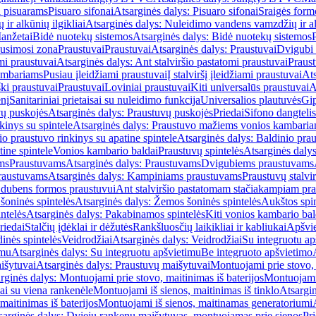
i pisuarams
Pisuaro sifonai
Atsarginės dalys: Pisuaro sifonai
Sraigės form
r alkūnių ilgikliai
Atsarginės dalys: Nuleidimo vandens vamzdžių ir alk
anžetai
Bidė nuotekų sistemos
Atsarginės dalys: Bidė nuotekų sistemos
usimosi zona
Praustuvai
Praustuvai
Atsarginės dalys: Praustuvai
Dvigubi 
mi praustuvai
Atsarginės dalys: Ant stalviršio pastatomi praustuvai
Praus
ambariams
Pusiau įleidžiami praustuvai
Į stalviršį įleidžiami praustuvai
Ats
ki praustuvai
Praustuvai
Loviniai praustuvai
Kiti universalūs praustuvai
A
enį
Sanitariniai prietaisai su nuleidimo funkcija
Universalios plautuvės
Gip
vų puskojės
Atsarginės dalys: Praustuvų puskojės
Priedai
Sifono dangtelis
inys su spintele
Atsarginės dalys: Praustuvo mažiems vonios kambariam
io praustuvo rinkinys su apatine spintele
Atsarginės dalys: Baldinio prau
tine spintele
Vonios kambario baldai
Praustuvų spintelės
Atsarginės dalys
ms
Praustuvams
Atsarginės dalys: Praustuvams
Dvigubiems praustuvams
raustuvams
Atsarginės dalys: Kampiniams praustuvams
Praustuvų stalvir
m dubens formos praustuvui
Ant stalviršio pastatomam stačiakampiam pra
šoninės spintelės
Atsarginės dalys: Žemos šoninės spintelės
Aukštos spin
ntelės
Atsarginės dalys: Pakabinamos spintelės
Kiti vonios kambario bal
riedai
Stalčių įdėklai ir dėžutės
Rankšluosčių laikikliai ir kabliukai
Apšvie
dinės spintelės
Veidrodžiai
Atsarginės dalys: Veidrodžiai
Su integruotu ap
imu
Atsarginės dalys: Su integruotu apšvietimu
Be integruoto apšvietimo
išytuvai
Atsarginės dalys: Praustuvų maišytuvai
Montuojami prie stovo, 
rginės dalys: Montuojami prie stovo, maitinimas iš baterijos
Montuojami 
ai su viena rankenėle
Montuojami iš sienos, maitinimas iš tinklo
Atsargin
maitinimas iš baterijos
Montuojami iš sienos, maitinamas generatoriumi
sarginės dalys: Dviejų rankenų maišytuvas, montuojamas prie sienos
Pri