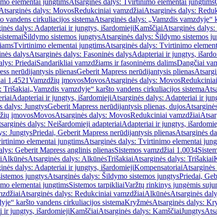
imo elementai jungtims
Atsarginės dalys: Tvirtinimo elementai jungtims
Atsarginės dalys: Movos
Redukciniai vamzdžiai
Atsarginės dalys: Reduk
 vandens cirkuliacijos sistema
Atsarginės dalys: „Vamzdis vamzdyje“ ka
inės dalys: Adapteriai ir jungtys, išardomieji
Kamščiai
Atsarginės dalys:
sistemai
Šildymo sistemos jungtys
Atsarginės dalys: Šildymo sistemos ju
žiams
Tvirtinimo elementai jungtims
Atsarginės dalys: Tvirtinimo element
nės dalys
Atsarginės dalys: Fasoninės dalys
Adapteriai ir jungtys, išardo
alys: Priedai
Sandarikliai vamzdžiams ir fasoninėms dalims
Dangčiai va
ss nerūdijantysis plienas
Geberit Mapress nerūdijantysis plienas
Atsargi
ai 1.4521
Vamzdžių įmovos
Movos
Atsarginės dalys: Movos
Redukcinia
 Trišakiai
„Vamzdis vamzdyje“ karšto vandens cirkuliacijos sistema
Ats
riai
Adapteriai ir jungtys, išardomieji
Atsarginės dalys: Adapteriai ir jun
s dalys: Jungtys
Geberit Mapress nerūdijantysis plienas, dujos
Atsarginės
žių įmovos
Movos
Atsarginės dalys: Movos
Redukciniai vamzdžiai
Atsar
sarginės dalys: Neišardomieji adapteriai
Adapteriai ir jungtys, išardomie
ys: Jungtys
Priedai, Geberit Mapress nerūdijantysis plienas
Atsarginės da
irtinimo elementai jungtims
Atsarginės dalys: Tvirtinimo elementai jun
alys: Geberit Mapress anglinis plienas
Sistemos vamzdžiai 1.0034
Siste
i
Alkūnės
Atsarginės dalys: Alkūnės
Trišakiai
Atsarginės dalys: Trišakiai
inės dalys: Adapteriai ir jungtys, išardomieji
Kompensatoriai
Atsarginės
istemos jungtys
Atsarginės dalys: Šildymo sistemos jungtys
Priedai, Geb
imo elementai jungtims
Sistemos tarpikliai
Varžtų rinkinys jungėmis suju
mzdžiai
Atsarginės dalys: Redukciniai vamzdžiai
Alkūnės
Atsarginės dal
je“ karšto vandens cirkuliacijos sistema
Kryžmės
Atsarginės dalys: K
 ir jungtys, išardomieji
Kamščiai
Atsarginės dalys: Kamščiai
Jungtys
Atsa