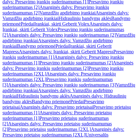
dalys: Presavimo įrankių suderinamumas [1]
Presavimo įrankių
suderinamumas [2]
Atsarginės dalys: Presavimo įrankių
suderinamumas [2]
Vamzdžių apdirbimo įrankiai
Atsarginės dalys:
Vamzdžių apdirbimo įrankiai
Hidraulinių bandymų aklės
Bandymo
priemonė
Priedai
Įrankiai, skirti Geberit Volex
Atsarginės dalys:
Įrankiai, skirti Geberit Volex
Presavimo įrankių suderinamumas
[2]
Atsarginės dalys: Presavimo įrankių suderinamumas [2]
Vamzdžių
apdirbimo įrankiai
Atsarginės dalys: Vamzdžių apdirbimo
įrankiai
Bandymo priemonė
Priedai
Įrankiai, skirti Geberit
Mapress
Atsarginės dalys: Įrankiai, skirti Geberit Mapress
Presavimo
įrankių suderinamumas [1]
Atsarginės dalys: Presavimo įrankių
suderinamumas [1]
Presavimo įrankių suderinamumas [2]
Atsarginės
dalys: Presavimo įrankių suderinamumas [2]
Presavimo įrankių
suderinamumas [2XL]
Atsarginės dalys: Presavimo įrankių
suderinamumas [2XL]
Presavimo įrankių suderinamumas
[3]
Atsarginės dalys: Presavimo įrankių suderinamumas [3]
Vamzdžių
apdirbimo įrankiai
Atsarginės dalys: Vamzdžių apdirbimo
įrankiai
Hidraulinių bandymų aklės
Atsarginės dalys: Hidraulinių
bandymų aklės
Bandymo priemonė
Priedai
Presavimo
prietaisai
Atsarginės dalys: Presavimo prietaisai
Presavimo prietaisų
suderinamumas [1]
Atsarginės dalys: Presavimo prietaisų
suderinamumas [1]
Presavimo prietaisų suderinamumas
[2]
Atsarginės dalys: Presavimo prietaisų suderinamumas
[2]
Presavimo prietaisų suderinamumas [2XL]
Atsarginės dalys:
Presavimo prietaisų suderinamumas [2XL]
Universalūs