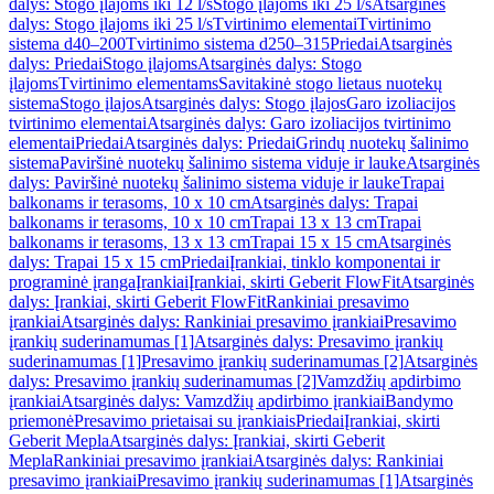
dalys: Stogo įlajoms iki 12 l/s
Stogo įlajoms iki 25 l/s
Atsarginės
dalys: Stogo įlajoms iki 25 l/s
Tvirtinimo elementai
Tvirtinimo
sistema d40–200
Tvirtinimo sistema d250–315
Priedai
Atsarginės
dalys: Priedai
Stogo įlajoms
Atsarginės dalys: Stogo
įlajoms
Tvirtinimo elementams
Savitakinė stogo lietaus nuotekų
sistema
Stogo įlajos
Atsarginės dalys: Stogo įlajos
Garo izoliacijos
tvirtinimo elementai
Atsarginės dalys: Garo izoliacijos tvirtinimo
elementai
Priedai
Atsarginės dalys: Priedai
Grindų nuotekų šalinimo
sistema
Paviršinė nuotekų šalinimo sistema viduje ir lauke
Atsarginės
dalys: Paviršinė nuotekų šalinimo sistema viduje ir lauke
Trapai
balkonams ir terasoms, 10 x 10 cm
Atsarginės dalys: Trapai
balkonams ir terasoms, 10 x 10 cm
Trapai 13 x 13 cm
Trapai
balkonams ir terasoms, 13 x 13 cm
Trapai 15 x 15 cm
Atsarginės
dalys: Trapai 15 x 15 cm
Priedai
Įrankiai, tinklo komponentai ir
programinė įranga
Įrankiai
Įrankiai, skirti Geberit FlowFit
Atsarginės
dalys: Įrankiai, skirti Geberit FlowFit
Rankiniai presavimo
įrankiai
Atsarginės dalys: Rankiniai presavimo įrankiai
Presavimo
įrankių suderinamumas [1]
Atsarginės dalys: Presavimo įrankių
suderinamumas [1]
Presavimo įrankių suderinamumas [2]
Atsarginės
dalys: Presavimo įrankių suderinamumas [2]
Vamzdžių apdirbimo
įrankiai
Atsarginės dalys: Vamzdžių apdirbimo įrankiai
Bandymo
priemonė
Presavimo prietaisai su įrankiais
Priedai
Įrankiai, skirti
Geberit Mepla
Atsarginės dalys: Įrankiai, skirti Geberit
Mepla
Rankiniai presavimo įrankiai
Atsarginės dalys: Rankiniai
presavimo įrankiai
Presavimo įrankių suderinamumas [1]
Atsarginės