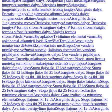
medžiagas
Atsarginės dalys: Adapteriai į kitas medžiagas
Srieginės
jungtys
Atsarginės dalys: Srieginės jungtys
Sujungimai
jungėmis
Įvorės su antbriauniu
Prietaisų jungtys
Atsarginės dalys:
Prietaisų jungtys
Jungiamosios alkūnės
Atsarginės dalys:
Jungiamosios alkūnės
Jungiamosios movos
Atsarginės dalys:
Jungiamosios movos
Tiesiosios jungtys
Atsarginės dalys: Tiesiosios
jungtys
P-formos sifonai
Atsarginės dalys: P-formos sifonai
Sraigės
formos sifonai
Atsarginės dalys: Sraigės formos
sifonai
Priedai
Vamzdžių apkabos
Tvirtinimo elementai vamzdžių
apkaboms
Laikantieji loviai
Kamščiai
Tarpikliai
Apsauginės
montavimo dėžutės
Eksploatacinės medžiagos
Oro vandens
pripildymo vožtuvai nuotekų šalinimo sistemai
Oro vandens
pripildymo vožtuvai
Atsarginės dalys: Oro vandens pripildymo
vožtuvai
Energiją sulaikantys vožtuvai
Geberit Pluvia stogo lietaus
nuotekų surinkimo ir nukreipimo sistema
Stogo įlajos
Atsarginės
dalys: Stogo įlajos
Stogo įlajos iki 12 l/s
Atsarginės dalys: Stogo
įlajos iki 12 l/s
Stogo įlajos iki 25 l/s
Atsarginės dalys: Stogo įlajos iki
25 l/s
Stogo įlajos iki 100 l/s
Atsarginės dalys: Stogo įlajos iki 100
l/s
Stogo įlajos latakams
Atsarginės dalys: Stogo įlajos latakams
Stogo
įlajos iki 12 l/s
Atsarginės dalys: Stogo įlajos iki 12 l/s
Stogo įlajos iki
25 l/s
Atsarginės dalys: Stogo įlajos iki 25 l/s
Garo izoliacijos
tvirtinimo elementai
Atsarginės dalys: Garo izoliacijos tvirtinimo
elementai
Stogo įlajoms iki 12 l/s
Atsarginės dalys: Stogo įlajoms iki
12 l/s
Stogo įlajoms iki 25 l/s
Avariniai persipylimo įtaisai
Atsarginės
dalys: Avariniai persipylimo įtaisai
Stogo įlajoms iki 12 l/s
Atsarginės