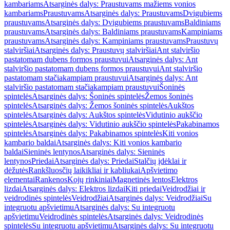
kambariams
Atsarginės dalys: Praustuvams mažiems vonios
kambariams
Praustuvams
Atsarginės dalys: Praustuvams
Dvigubiems
praustuvams
Atsarginės dalys: Dvigubiems praustuvams
Baldiniams
praustuvams
Atsarginės dalys: Baldiniams praustuvams
Kampiniams
praustuvams
Atsarginės dalys: Kampiniams praustuvams
Praustuvų
stalviršiai
Atsarginės dalys: Praustuvų stalviršiai
Ant stalviršio
pastatomam dubens formos praustuvui
Atsarginės dalys: Ant
stalviršio pastatomam dubens formos praustuvui
Ant stalviršio
pastatomam stačiakampiam praustuvui
Atsarginės dalys: Ant
stalviršio pastatomam stačiakampiam praustuvui
Šoninės
spintelės
Atsarginės dalys: Šoninės spintelės
Žemos šoninės
spintelės
Atsarginės dalys: Žemos šoninės spintelės
Aukštos
spintelės
Atsarginės dalys: Aukštos spintelės
Vidutinio aukščio
spintelės
Atsarginės dalys: Vidutinio aukščio spintelės
Pakabinamos
spintelės
Atsarginės dalys: Pakabinamos spintelės
Kiti vonios
kambario baldai
Atsarginės dalys: Kiti vonios kambario
baldai
Sieninės lentynos
Atsarginės dalys: Sieninės
lentynos
Priedai
Atsarginės dalys: Priedai
Stalčių įdėklai ir
dėžutės
Rankšluosčių laikikliai ir kabliukai
Apšvietimo
elementai
Rankenos
Kojų rinkiniai
Magnetinės lentos
Elektros
lizdai
Atsarginės dalys: Elektros lizdai
Kiti priedai
Veidrodžiai ir
veidrodinės spintelės
Veidrodžiai
Atsarginės dalys: Veidrodžiai
Su
integruotu apšvietimu
Atsarginės dalys: Su integruotu
apšvietimu
Veidrodinės spintelės
Atsarginės dalys: Veidrodinės
spintelės
Su integruotu apšvietimu
Atsarginės dalys: Su integruotu