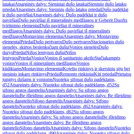
latakai
Atsarginės dalys: Sieniniai dušo latakai
Sieninių dušo latakų
priedai
Atsarginės dalys: Sieninių dušo latakų priedai
Dušo padėklai
ir dušo paviršiai
Atsarginės dalys: Dušo padėklai ir dušo
paviršiai
Dušo paviršiai iš mineralinės medžiagos ir Geberit Duofix
tvirtinimo elementai
Dušo paviršiai iš mineralinės
medžiagos
Atsarginės dalys: Dušo paviršiai iš mineralinės
medžiagos
Montavimo elementai
Atsarginės dalys: Montavimo
elementai
Priedai
Dušo pertvaros
Dušo pertvaros
Stacionarios dušo
sienelės, skirtos beslenksčiam dušui
Vonios sienelės
Dušo
durys
Priedai
Nišos lentynos dušui
Nišos
lentynos
Priedai
Vonios
Vonios iš sanitarinio akrilo
Stačiakampės
vonios
Vonios iš mineralinės medžiagos
Vonios
kūdikiams
Montavimo elementai
Kojelių rinkinys ir skersinių sijų bei
sieninio inkaro rinkinys
Priedai
Remonto rinkiniai
Kiti priedai
Prietaisų
jungtys dušams ir vonioms
Nuotekų sifonai dušo padėklams,
d52
Atsarginės dalys: Nuotekų sifonai dušo padėklams, d52
Su
sifono angos dangteliu
Atsarginės dalys: Su sifono angos
dangteliu
Be išleidimo angos dangtelio
Atsarginės dalys: Be išleidimo
angos dangtelio
Sifono dangtelis
Atsarginės dalys: Sifono
dangtelis
Nuotekų sifonai dušo padėklams, d62
Atsarginės dalys:
Nuotekų sifonai dušo padėklams, d62
Su sifono angos
dangteliu
Atsarginės dalys: Su sifono angos dangteliu
Be išleidimo
angos dangtelio
Atsarginės dalys: Be išleidimo angos
dangtelio
Sifono dangtelis
Atsarginės dalys: Sifono dangtelis
Nuotekų
sifonai dušo padėklams, d90
Atsarginės dalys: Nuotekų sifonai dušo