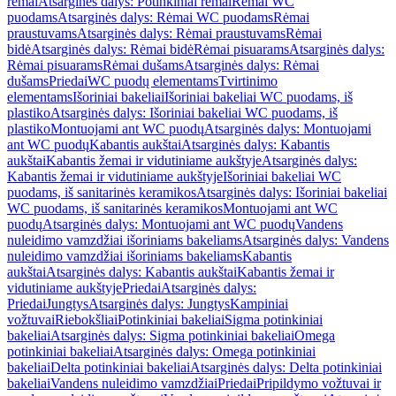
rėmai
Atsarginės dalys: Potinkiniai rėmai
Rėmai WC
puodams
Atsarginės dalys: Rėmai WC puodams
Rėmai
praustuvams
Atsarginės dalys: Rėmai praustuvams
Rėmai
bidė
Atsarginės dalys: Rėmai bidė
Rėmai pisuarams
Atsarginės dalys:
Rėmai pisuarams
Rėmai dušams
Atsarginės dalys: Rėmai
dušams
Priedai
WC puodų elementams
Tvirtinimo
elementams
Išoriniai bakeliai
Išoriniai bakeliai WC puodams, iš
plastiko
Atsarginės dalys: Išoriniai bakeliai WC puodams, iš
plastiko
Montuojami ant WC puodų
Atsarginės dalys: Montuojami
ant WC puodų
Kabantis aukštai
Atsarginės dalys: Kabantis
aukštai
Kabantis žemai ir vidutiniame aukštyje
Atsarginės dalys:
Kabantis žemai ir vidutiniame aukštyje
Išoriniai bakeliai WC
puodams, iš sanitarinės keramikos
Atsarginės dalys: Išoriniai bakeliai
WC puodams, iš sanitarinės keramikos
Montuojami ant WC
puodų
Atsarginės dalys: Montuojami ant WC puodų
Vandens
nuleidimo vamzdžiai išoriniams bakeliams
Atsarginės dalys: Vandens
nuleidimo vamzdžiai išoriniams bakeliams
Kabantis
aukštai
Atsarginės dalys: Kabantis aukštai
Kabantis žemai ir
vidutiniame aukštyje
Priedai
Atsarginės dalys:
Priedai
Jungtys
Atsarginės dalys: Jungtys
Kampiniai
vožtuvai
Riebokšliai
Potinkiniai bakeliai
Sigma potinkiniai
bakeliai
Atsarginės dalys: Sigma potinkiniai bakeliai
Omega
potinkiniai bakeliai
Atsarginės dalys: Omega potinkiniai
bakeliai
Delta potinkiniai bakeliai
Atsarginės dalys: Delta potinkiniai
bakeliai
Vandens nuleidimo vamzdžiai
Priedai
Pripildymo vožtuvai ir