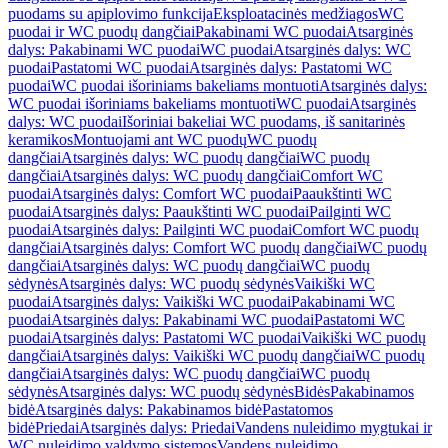
puodams su apiplovimo funkcija
Eksploatacinės medžiagos
WC
puodai ir WC puodų dangčiai
Pakabinami WC puodai
Atsarginės
dalys: Pakabinami WC puodai
WC puodai
Atsarginės dalys: WC
puodai
Pastatomi WC puodai
Atsarginės dalys: Pastatomi WC
puodai
WC puodai išoriniams bakeliams montuoti
Atsarginės dalys:
WC puodai išoriniams bakeliams montuoti
WC puodai
Atsarginės
dalys: WC puodai
Išoriniai bakeliai WC puodams, iš sanitarinės
keramikos
Montuojami ant WC puodų
WC puodų
dangčiai
Atsarginės dalys: WC puodų dangčiai
WC puodų
dangčiai
Atsarginės dalys: WC puodų dangčiai
Comfort WC
puodai
Atsarginės dalys: Comfort WC puodai
Paaukštinti WC
puodai
Atsarginės dalys: Paaukštinti WC puodai
Pailginti WC
puodai
Atsarginės dalys: Pailginti WC puodai
Comfort WC puodų
dangčiai
Atsarginės dalys: Comfort WC puodų dangčiai
WC puodų
dangčiai
Atsarginės dalys: WC puodų dangčiai
WC puodų
sėdynės
Atsarginės dalys: WC puodų sėdynės
Vaikiški WC
puodai
Atsarginės dalys: Vaikiški WC puodai
Pakabinami WC
puodai
Atsarginės dalys: Pakabinami WC puodai
Pastatomi WC
puodai
Atsarginės dalys: Pastatomi WC puodai
Vaikiški WC puodų
dangčiai
Atsarginės dalys: Vaikiški WC puodų dangčiai
WC puodų
dangčiai
Atsarginės dalys: WC puodų dangčiai
WC puodų
sėdynės
Atsarginės dalys: WC puodų sėdynės
Bidės
Pakabinamos
bidė
Atsarginės dalys: Pakabinamos bidė
Pastatomos
bidė
Priedai
Atsarginės dalys: Priedai
Vandens nuleidimo mygtukai ir
WC nuleidimo valdymo sistemos
Vandens nuleidimo