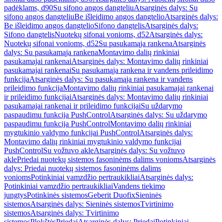
padėklams, d90
Su sifono angos dangteliu
Atsarginės dalys: Su
sifono angos dangteliu
Be išleidimo angos dangtelio
Atsarginės dalys:
Be išleidimo angos dangtelio
Sifono dangtelis
Atsarginės dalys:
Sifono dangtelis
Nuotekų sifonai vonioms, d52
Atsarginės dalys:
Nuotekų sifonai vonioms, d52
Su pasukamąja rankena
Atsarginės
dalys: Su pasukamąja rankena
Montavimo dalių rinkiniai
pasukamajai rankenai
Atsarginės dalys: Montavimo dalių rinkiniai
pasukamajai rankenai
Su pasukamąja rankena ir vandens prileidimo
funkcija
Atsarginės dalys: Su pasukamąja rankena ir vandens
prileidimo funkcija
Montavimo dalių rinkiniai pasukamajai rankenai
ir prileidimo funkcijai
Atsarginės dalys: Montavimo dalių rinkiniai
pasukamajai rankenai ir prileidimo funkcijai
Su uždarymo
paspaudimu funkcija PushControl
Atsarginės dalys: Su uždarymo
paspaudimu funkcija PushControl
Montavimo dalių rinkiniai
mygtukinio valdymo funkcijai PushControl
Atsarginės dalys:
Montavimo dalių rinkiniai mygtukinio valdymo funkcijai
PushControl
Su vožtuvo akle
Atsarginės dalys: Su vožtuvo
akle
Priedai nuotekų sistemos fasoninėms dalims vonioms
Atsarginės
dalys: Priedai nuotekų sistemos fasoninėms dalims
vonioms
Potinkiniai vamzdžio pertraukikliai
Atsarginės dalys:
Potinkiniai vamzdžio pertraukikliai
Vandens tiekimo
jungtys
Potinkinės sistemos
Geberit Duofix
Sieninės
sistemos
Atsarginės dalys: Sieninės sistemos
Tvirtinimo
sistemos
Atsarginės dalys: Tvirtinimo
sistemos
Plokštės
Priedai
Atsarginės dalys: Priedai
Potinkiniai