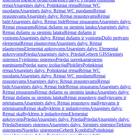
rėmai
Atsarginės dalys: Potinkiniai rėmai
Rėmai WC
puodams
Atsarginės dalys: Rėmai WC puodams
Rėmai
praustuvams
Atsarginės dalys: Rėmai praustuvams
Rėmai
bidė
Atsarginės dalys: Rėmai bidė
Rėmai pisuarams
Atsarginės dalys:
Rėmai pisuarams
Rėmai dušams su sieniniu lataku
Atsarginės dalys:
Rėmai dušams su sieniniu lataku
Rėmai dušams ir
vonioms
Atsarginės dalys: Rėmai dušams ir vonioms
Dušo pertvarų
elementai
Rėmai plautuvėms
Atsarginės dalys: Rėmai
plautuvėms
Elementai apkrovoms
Atsarginės dalys: Elementai
apkrovoms
Priedai
Atsarginės dalys: Priedai
Geberit GIS
Sieninės
sistemos
Tvirtinimo sistemos
Priedai surenkamiesiems
gaminiams
Priedai garso izoliacijai
Plokštės
Potinkiniai
rėmai
Atsarginės dalys: Potinkiniai rėmai
Rėmai WC
puodams
Atsarginės dalys: Rėmai WC puodams
Rėmai
praustuvams
Atsarginės dalys: Rėmai praustuvams
Rėmai
bidė
Atsarginės dalys: Rėmai bidė
Rėmai pisuarams
Atsarginės dalys:
Rėmai pisuarams
Rėmai dušams su sieniniu lataku
Atsarginės dalys:
Rėmai dušams su sieniniu lataku
Rėmai praustuvų maišytuvams ir
prietaisams
Atsarginės dalys: Rėmai praustuvų maišytuvams ir
prietaisams
Rėmai skalbyklėms ir indaplovėms
Atsarginės dalys:
Rėmai skalbyklėms ir indaplovėms
Elementai
apkrovoms
Priedai
Atsarginės dalys: Priedai
Priedai
Atsarginės dalys:
Priedai
Sieninės sistemos
Atsarginės dalys: Sieninės sistemos
Tiekimo
sistemoms
Nuotekų sistemoms
Geberit Kombifix
Potinkiniai