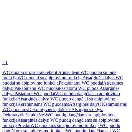
LT
WC puodai ir pisuarai
Geberit AquaClean WC puodai su bidė
funkcija
WC puodai su apiplovimo funkcija
Atsarginės dalys: WC
puodai su apiplovimo funkcija
Pakabinami WC puodai
Atsarginės
dalys: Pakabinami WC puodai
Pastatomi WC puodai
Atsarginės
dalys: Pastatomi WC puodai
WC puodo dangčiai su apiplovimo
funkcija
Atsarginės dalys: WC puodo dangčiai su apiplovimo
funkcija
Keraminiams WC puodams
Atsarginės dalys: Keraminiams
WC puodams
Dekoratyvinės plokštės
Atsarginės dalys:
Dekoratyvinės plokštės
WC puodų dangčiams su apiplovimo
funkcija
Atsarginės dalys: WC puodų dangčiams su apiplovimo
funkcija
Priedai
WC puodams su apiplovimo funkcija
WC puodų
dangčiams su apiplovimo funkcija
WC puodų dangčiams ir WC