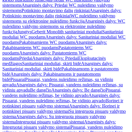
sistemoms
Atsarginės dalys: Priedai WC nuleidimo valdymo
sistemoms
Potinkinio montavimo dalių rinkiniai
Atsarginės dalys:
Potinkinio montavimo dalių rinkiniai
WC nuleidimo valdymo
sistemoms su elektronine nuleidimo funkcija
Atsarginės dalys: WC
nuleidimo valdymo sistemoms su elektronine nuleidimo
funkcija
Jungtys
Geberit Monolith sanitariniai moduliai
Sanitariniai
moduliai WC puodams
Atsarginės dalys: Sanitariniai moduliai WC
puodams
Pakabinamiems WC puodams
Atsarginės dalys:
Pakabinamiems WC puodams
Pastatomiems WC
puodams
Atsarginės dalys: Pastatomiems WC
puodams
Priedai
Atsarginės dalys: Priedai
Eksploatacinės
medžiagos
Sanitariniai moduliai, skirti bidė
Atsarginės dalys:
Sanitariniai moduliai, skirti bidė
Pakabinamoms ir pastatomoms
bidė
Atsarginės dalys: Pakabinamoms ir pastatomoms
bidė
Pisuarai
Pisuarai, vandens nuleidimo režimas, su vidiniu
apvadu
Atsarginės dalys: Pisuarai, vandens nuleidimo režimas, su
vidiniu apvadu
Be dangčio
Atsarginės dalys: Be dangčio
Pisuarai,
vandens nuleidimo režimas, be vidinio apvado
Atsarginės dalys:
Pisuarai, vandens nuleidimo režimas, be vidinio apvado
Išorinei ir
potinkinei pisuarų valdymo sistemai
Atsarginės dalys: Išorinei ir
potinkinei pisuarų valdymo sistemai
Su integruota pisuarų valdymo
sistema
Atsarginės dalys: Su integruota pisuarų valdymo
sistema
Integruotai pisuarų valdymo sistemai
Atsarginės dalys:
Integruotai pisuarų valdymo sistemai
Pisuarai, vandens nuleidimo