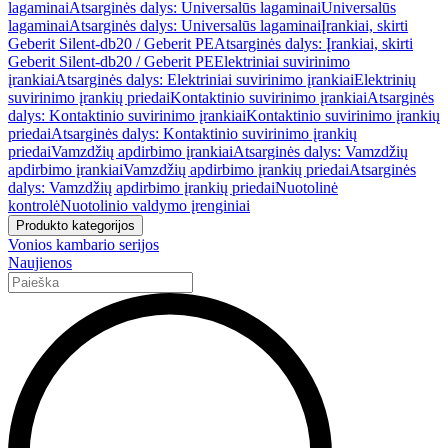
lagaminai
Atsarginės dalys: Universalūs lagaminai
Universalūs
lagaminai
Atsarginės dalys: Universalūs lagaminai
Įrankiai, skirti
Geberit Silent-db20 / Geberit PE
Atsarginės dalys: Įrankiai, skirti
Geberit Silent-db20 / Geberit PE
Elektriniai suvirinimo
įrankiai
Atsarginės dalys: Elektriniai suvirinimo įrankiai
Elektrinių
suvirinimo įrankių priedai
Kontaktinio suvirinimo įrankiai
Atsarginės
dalys: Kontaktinio suvirinimo įrankiai
Kontaktinio suvirinimo įrankių
priedai
Atsarginės dalys: Kontaktinio suvirinimo įrankių
priedai
Vamzdžių apdirbimo įrankiai
Atsarginės dalys: Vamzdžių
apdirbimo įrankiai
Vamzdžių apdirbimo įrankių priedai
Atsarginės
dalys: Vamzdžių apdirbimo įrankių priedai
Nuotolinė
kontrolė
Nuotolinio valdymo įrenginiai
Produkto kategorijos
Vonios kambario serijos
Naujienos