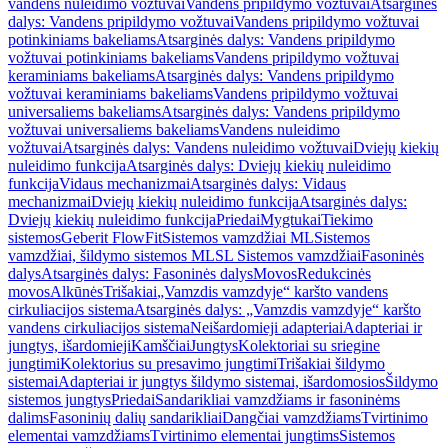
vandens nuleidimo vožtuvai
Vandens pripildymo vožtuvai
Atsarginės
dalys: Vandens pripildymo vožtuvai
Vandens pripildymo vožtuvai
potinkiniams bakeliams
Atsarginės dalys: Vandens pripildymo
vožtuvai potinkiniams bakeliams
Vandens pripildymo vožtuvai
keraminiams bakeliams
Atsarginės dalys: Vandens pripildymo
vožtuvai keraminiams bakeliams
Vandens pripildymo vožtuvai
universaliems bakeliams
Atsarginės dalys: Vandens pripildymo
vožtuvai universaliems bakeliams
Vandens nuleidimo
vožtuvai
Atsarginės dalys: Vandens nuleidimo vožtuvai
Dviejų kiekių
nuleidimo funkcija
Atsarginės dalys: Dviejų kiekių nuleidimo
funkcija
Vidaus mechanizmai
Atsarginės dalys: Vidaus
mechanizmai
Dviejų kiekių nuleidimo funkcija
Atsarginės dalys:
Dviejų kiekių nuleidimo funkcija
Priedai
Mygtukai
Tiekimo
sistemos
Geberit FlowFit
Sistemos vamzdžiai ML
Sistemos
vamzdžiai, šildymo sistemos ML
SL Sistemos vamzdžiai
Fasoninės
dalys
Atsarginės dalys: Fasoninės dalys
Movos
Redukcinės
movos
Alkūnės
Trišakiai
„Vamzdis vamzdyje“ karšto vandens
cirkuliacijos sistema
Atsarginės dalys: „Vamzdis vamzdyje“ karšto
vandens cirkuliacijos sistema
Neišardomieji adapteriai
Adapteriai ir
jungtys, išardomieji
Kamščiai
Jungtys
Kolektoriai su sriegine
jungtimi
Kolektorius su presavimo jungtimi
Trišakiai šildymo
sistemai
Adapteriai ir jungtys šildymo sistemai, išardomosios
Šildymo
sistemos jungtys
Priedai
Sandarikliai vamzdžiams ir fasoninėms
dalims
Fasoninių dalių sandarikliai
Dangčiai vamzdžiams
Tvirtinimo
elementai vamzdžiams
Tvirtinimo elementai jungtims
Sistemos