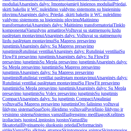
moduliai
Atsarginės dalys: Įmontuojamieji higienos moduliai
Priedai,
skirti bakelių ir WC nuleidimo valdymo sistemoms su higieniniu
plovimu
Atsarginės dalys: Priedai, skirti bakelių ir WC nuleidimo
valdymo sistemoms su higieniniu plovimu
Maitinimo
transformatoriai
Atsarginės dalys: Maitinimo transformatoriai
Tinklo
komponentai
Vamzdynų armatūros
Vožtuvai su statmenuoju lizdu
paslėptam montavimui
Atsarginės dalys: Vožtuvai su statmenuoju
lizdu paslėptam montavimui
Su Mapress presavimo
jungtimis
Atsarginės dalys: Su Mapress presavimo
jungtimis
Rutuliniai ventiliai
Atsarginės dalys: Rutuliniai ventiliai
Su
FlowFit presavimo jungtimis
Atsarginės dalys: Su FlowFit
presavimo jungtimis
Su Mepla presavimo jungtimis
Atsarginės dalys:
Su Mepla presavimo jungtimis
Su Mapress presavimo
jungtimis
Atsarginės dalys: Su Mapress presavimo
jungtimis
Rutuliniai ventiliai paslėptam montavimui
Atsarginės dalys:
Rutuliniai ventiliai paslėptam montavimui
Su FlowFit presavimo
jungtimis
Su Mepla presavimo jungtimis
Atsarginės dalys: Su Mepla
presavimo jungtimis
Su Volex presavimo jungtimis
Su jungtimis
Compact
Atsarginės dalys: Su jungtimis Compact
Atgaliniai
vožtuvai
Su Mapress presavimo jungtimis
Oro šalinimo vožtuvai
šildymo sistemai
Sparčiojo išleidimo vožtuvai
Paviršinio šildymo ir
vėsinimo sistema
Sistemos vamzdžiai
Įrengimo medžiagos
Kraštinės
izoliacinės juostos
Lipniosios juostos
Vamzdžių
fiksatoriai
Išlyginamojo sluoksnio priedai
Deformacinės
siūlės
Vamzdžio alkūnės atramos
Skirstomosios spintos
Skirstomosios