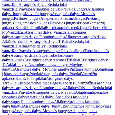
vamzdžiai
Atsarginės dalys: Redukciniai
vamzdžiai
Pravalos
Atsarginės dalys: Pravalos
Jungtys
Atsarginės
dalys: Jungtys
Movinės jungtys
Atsarginės dalys: Movinės
jungtys
Pirštinės jungtys
Adapteriai į kitas medžiagas
Prietaisų
jungtys
Jungiamosios alkūnės
Tiesiosios jungtys
Priedai
Vamzdžių
apkabos
Kamščiai
Tarpikliai
Eksploatacinės medžiagos
Geberit Silent-
Pro
Vamzdžiai
Atsarginės dalys: Vamzdžiai
Fasoninės
dalys
Atsarginės dalys: Fasoninės dalys
Alkūnės
Atsarginės dalys:
Alkūnės
Trišakiai
Atsarginės dalys: Trišakiai
Redukciniai
vamzdžiai
Atsarginės dalys: Redukciniai
vamzdžiai
Pravalos
Atsarginės dalys: Pravalos
SuperTube fasoninės
dalys
Atsarginės dalys: SuperTube fasoninės
dalys
Alkūnės
Atsarginės dalys: Alkūnės
Trišakiai
Atsarginės dalys:
Trišakiai
Jungtys
Atsarginės dalys: Jungtys
Movinės
jungtys
Atsarginės dalys: Movinės jungtys
Pirštinės jungtys
Adapteriai
į kitas medžiagas
Priedai
Atsarginės dalys: Priedai
Vamzdžių
apkabos
Kamščiai
Tarpikliai
Atsarginės dalys:
Tarpikliai
Eksploatacinės medžiagos
Geberit PE
Vamzdžiai
Fasoninės
dalys
Atsarginės dalys: Fasoninės dalys
Alkūnės
Trišakiai
Redukciniai
vamzdžiai
Pravalos
Atsarginės dalys: Pravalos
Adapteriai
Specialios
fasoninės dalys
Atsarginės dalys: Specialios fasoninės
dalys
SuperTube fasoninės dalys
Alkūnės
Specialios fasoninės
dalys
Jungtys
Atsarginės dalys: Jungtys
Suvirinamos jungtys
Movinės
jungtys
Atsarginės dalys: Movinės jungtys
Adapteriai į kitas