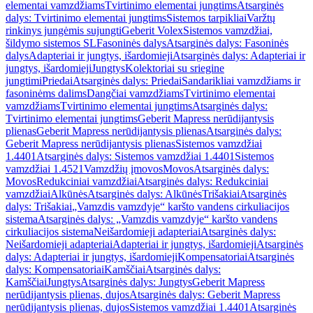
elementai vamzdžiams
Tvirtinimo elementai jungtims
Atsarginės
dalys: Tvirtinimo elementai jungtims
Sistemos tarpikliai
Varžtų
rinkinys jungėmis sujungti
Geberit Volex
Sistemos vamzdžiai,
šildymo sistemos SL
Fasoninės dalys
Atsarginės dalys: Fasoninės
dalys
Adapteriai ir jungtys, išardomieji
Atsarginės dalys: Adapteriai ir
jungtys, išardomieji
Jungtys
Kolektoriai su sriegine
jungtimi
Priedai
Atsarginės dalys: Priedai
Sandarikliai vamzdžiams ir
fasoninėms dalims
Dangčiai vamzdžiams
Tvirtinimo elementai
vamzdžiams
Tvirtinimo elementai jungtims
Atsarginės dalys:
Tvirtinimo elementai jungtims
Geberit Mapress nerūdijantysis
plienas
Geberit Mapress nerūdijantysis plienas
Atsarginės dalys:
Geberit Mapress nerūdijantysis plienas
Sistemos vamzdžiai
1.4401
Atsarginės dalys: Sistemos vamzdžiai 1.4401
Sistemos
vamzdžiai 1.4521
Vamzdžių įmovos
Movos
Atsarginės dalys:
Movos
Redukciniai vamzdžiai
Atsarginės dalys: Redukciniai
vamzdžiai
Alkūnės
Atsarginės dalys: Alkūnės
Trišakiai
Atsarginės
dalys: Trišakiai
„Vamzdis vamzdyje“ karšto vandens cirkuliacijos
sistema
Atsarginės dalys: „Vamzdis vamzdyje“ karšto vandens
cirkuliacijos sistema
Neišardomieji adapteriai
Atsarginės dalys:
Neišardomieji adapteriai
Adapteriai ir jungtys, išardomieji
Atsarginės
dalys: Adapteriai ir jungtys, išardomieji
Kompensatoriai
Atsarginės
dalys: Kompensatoriai
Kamščiai
Atsarginės dalys:
Kamščiai
Jungtys
Atsarginės dalys: Jungtys
Geberit Mapress
nerūdijantysis plienas, dujos
Atsarginės dalys: Geberit Mapress
nerūdijantysis plienas, dujos
Sistemos vamzdžiai 1.4401
Atsarginės