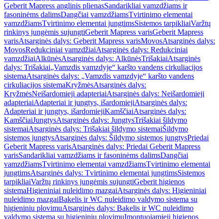
Geberit Mapress anglinis plienas
Sandarikliai vamzdžiams ir
fasoninėms dalims
Dangčiai vamzdžiams
Tvirtinimo elementai
vamzdžiams
Tvirtinimo elementai jungtims
Sistemos tarpikliai
Varžtų
rinkinys jungėmis sujungti
Geberit Mapress varis
Geberit Mapress
varis
Atsarginės dalys: Geberit Mapress varis
Movos
Atsarginės dalys:
Movos
Redukciniai vamzdžiai
Atsarginės dalys: Redukciniai
vamzdžiai
Alkūnės
Atsarginės dalys: Alkūnės
Trišakiai
Atsarginės
dalys: Trišakiai
„Vamzdis vamzdyje“ karšto vandens cirkuliacijos
sistema
Atsarginės dalys: „Vamzdis vamzdyje“ karšto vandens
cirkuliacijos sistema
Kryžmės
Atsarginės dalys:
Kryžmės
Neišardomieji adapteriai
Atsarginės dalys: Neišardomieji
adapteriai
Adapteriai ir jungtys, išardomieji
Atsarginės dalys:
Adapteriai ir jungtys, išardomieji
Kamščiai
Atsarginės dalys:
Kamščiai
Jungtys
Atsarginės dalys: Jungtys
Trišakiai šildymo
sistemai
Atsarginės dalys: Trišakiai šildymo sistemai
Šildymo
sistemos jungtys
Atsarginės dalys: Šildymo sistemos jungtys
Priedai
Geberit Mapress varis
Atsarginės dalys: Priedai Geberit Mapress
varis
Sandarikliai vamzdžiams ir fasoninėms dalims
Dangčiai
vamzdžiams
Tvirtinimo elementai vamzdžiams
Tvirtinimo elementai
jungtims
Atsarginės dalys: Tvirtinimo elementai jungtims
Sistemos
tarpikliai
Varžtų rinkinys jungėmis sujungti
Geberit higienos
sistema
Higieniniai nuleidimo mazgai
Atsarginės dalys: Higieniniai
nuleidimo mazgai
Bakelis ir WC nuleidimo valdymo sistema su
higieniniu plovimu
Atsarginės dalys: Bakelis ir WC nuleidimo
valdymo sistema su higieniniu plovimu
Įmontuojamieji higienos