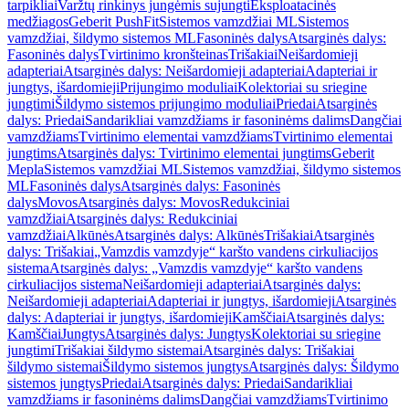
tarpikliai
Varžtų rinkinys jungėmis sujungti
Eksploatacinės
medžiagos
Geberit PushFit
Sistemos vamzdžiai ML
Sistemos
vamzdžiai, šildymo sistemos ML
Fasoninės dalys
Atsarginės dalys:
Fasoninės dalys
Tvirtinimo kronšteinas
Trišakiai
Neišardomieji
adapteriai
Atsarginės dalys: Neišardomieji adapteriai
Adapteriai ir
jungtys, išardomieji
Prijungimo moduliai
Kolektoriai su sriegine
jungtimi
Šildymo sistemos prijungimo moduliai
Priedai
Atsarginės
dalys: Priedai
Sandarikliai vamzdžiams ir fasoninėms dalims
Dangčiai
vamzdžiams
Tvirtinimo elementai vamzdžiams
Tvirtinimo elementai
jungtims
Atsarginės dalys: Tvirtinimo elementai jungtims
Geberit
Mepla
Sistemos vamzdžiai ML
Sistemos vamzdžiai, šildymo sistemos
ML
Fasoninės dalys
Atsarginės dalys: Fasoninės
dalys
Movos
Atsarginės dalys: Movos
Redukciniai
vamzdžiai
Atsarginės dalys: Redukciniai
vamzdžiai
Alkūnės
Atsarginės dalys: Alkūnės
Trišakiai
Atsarginės
dalys: Trišakiai
„Vamzdis vamzdyje“ karšto vandens cirkuliacijos
sistema
Atsarginės dalys: „Vamzdis vamzdyje“ karšto vandens
cirkuliacijos sistema
Neišardomieji adapteriai
Atsarginės dalys:
Neišardomieji adapteriai
Adapteriai ir jungtys, išardomieji
Atsarginės
dalys: Adapteriai ir jungtys, išardomieji
Kamščiai
Atsarginės dalys:
Kamščiai
Jungtys
Atsarginės dalys: Jungtys
Kolektoriai su sriegine
jungtimi
Trišakiai šildymo sistemai
Atsarginės dalys: Trišakiai
šildymo sistemai
Šildymo sistemos jungtys
Atsarginės dalys: Šildymo
sistemos jungtys
Priedai
Atsarginės dalys: Priedai
Sandarikliai
vamzdžiams ir fasoninėms dalims
Dangčiai vamzdžiams
Tvirtinimo