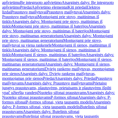
apšvietimu
Be integruoto apšvietimo
Atsarginės dalys: Be integruoto
apšvietimo
Priedai
Apšvietimo elementai
Kiti priedai
Elektros
lizdai
Praustuvų maišytuvai
Praustuvų maišytuvai
Atsarginės dalys:
Praustuvų maišytuvai
Montuojami prie stovo, maitinimas iš
tinklo
Atsarginės dalys: Montuojami prie stovo, maitinimas iš
tinklo
Montuojami prie stovo, maitinimas iš baterijos
Atsarginės
dalys: Montuojami prie stovo, maitinimas iš baterijos
Montuojami
prie stovo, maitinamas generatoriumi
Atsarginės dalys: Montuojami
prie stovo, maitinamas generatoriumi
Montuojami prie stovo,
maišytuvai su viena rankenėle
Montuojami iš sienos, maitinimas iš
tinklo
Atsarginės dalys: Montuojami iš sienos, maitinimas iš
tinklo
Montuojami iš sienos, maitinimas iš baterijos
Atsarginės dalys:
Montuojami iš sienos, maitinimas iš baterijos
Montuojami iš sienos,
maitinamas generatoriumi
Atsarginės dalys: Montuojami iš sienos,
maitinamas generatoriumi
Dviejų rankenų maišytuvas, montuojamas
prie sienos
Atsarginės dalys: Dviejų rankenų maišytuvas,
montuojamas prie sienos
Priedai
Atsarginės dalys: Priedai
Praustuvų
maišytuvams
Atsarginės dalys: Praustuvų maišytuvams
Prietaisų
jungtys praustuvams, plautuvėms, prietaisams ir plautuvėms išpilti
ypač užterštą vandenį
Nuotekų sifonai praustuvams
Atsarginės dalys:
Nuotekų sifonai praustuvams
P-formos sifonai
Atsarginės dalys: P-
formos sifonai
P-formos sifonai, vietą taupantis modelis
Atsarginės
dalys: P-formos sifonai, vietą taupantis modelis
Butelinis sifonai
praustuvams
Atsarginės dalys: Butelinis sifonai
praustuvams
Buteliniai sifonai praustuvams, vietą taupantis