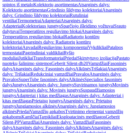
spintos iš metalo
Kolektorių asortimentas
Atsarginės dalys:
Kolektorių asortimentas
Grindinio šildymo kolektoriai
Atsarginės
dalys: Grindinio šildymo kolektoriai
Rutuliniai
ventiliai
Termometrai
Adapteriai
Atsarginės dalys:
Adapteriai
Kolektoriaus jungtys
Sparčiojo išleidimo vožtuvai
Srauto
dalytuvai
Temperatūros reguliavimo blokai
Atsarginės dalys:
Temperatūros reguliavimo blokai
Radiatorių kontūrų
kolektoriai
Atsarginės dalys: Radiatorių kontūrų
kolektoriai
Apvadai
Reguliavimo komponentai
Vykdikliai
Patalpos
termostatai
Pagrindiniai valdikliai
Ryšio
moduliai
Jutikliai
Transformatoriai
Priedai
Skirstytuvo izoliacija
Pastato
nuotekų šalinimo sistemos
Geberit Silent-db20
Vamzdžiai
Fasoninės
dalys
Atsarginės dalys: Fasoninės dalys
Alkūnės
Trišakiai
Atsarginės
dalys: Trišakiai
Redukciniai vamzdžiai
Pravalos
Atsarginės dalys:
Pravalos
SuperTube fasoninės dalys
Alkūnės
Specialios fasoninės
dalys
Jungtys
Atsarginės dalys: Jungtys
Suvirinamos jungtys
Movinės
jungtys
Atsarginės dalys: Movinės jungtys
Suspaudžiamosios
jungtys
Adapteriai į kitas medžiagas
Atsarginės dalys: Adapteriai į
kitas medžiagas
Prietaisų jungtys
Atsarginės dalys: Prietaisų
jungtys
Jungiamosios alkūnės
Atsarginės dalys: Jungiamosios
alkūnės
Priedai
Vamzdžių apkabos
Tvirtinimo elementai vamzdžių
apkaboms
Kamščiai
Tarpikliai
Eksploatacinės medžiagos
Geberit
Silent-PP
Vamzdžiai
Atsarginės dalys: Vamzdžiai
Fasoninės
dalys
Atsarginės dalys: Fasoninės dalys
Alkūnės
Atsarginės dalys:
Alkūnės
Trišakiai
Atsarginės dalys: Trišakiai
Redukciniai