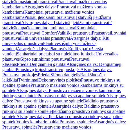
stalviršio pastatomi praustuvai
Praustuvai mažiems vonios
kambariams
Atsarginės dalys: Praustuvai mažiems vonios
kambariams
Kampiniai praustuvai mažiems vonios
kambariams
Pusiau įleidžiami praustuvai
Į stalviršį įleidžiami
praustuvai
Atsarginės dalys: Į stalviršį įleidžiami praustuvai
Iš
stalviršio apačios montuojami praustuvai
Kampiniai
praustuvai
Praustuvai Comfort
Vaikiški praustuvai
Praustuvai
Loviniai
praustuvai
Kiti universalūs praustuvai
Atsarginės dalys: Kiti
universalūs praustuvai
Plautuvės išpilti ypač užterštą
vandenį
Atsarginės dalys: Plautuvės išpilti ypač užterštą
vandenį
Sanitariniai prietaisai su nuleidimo funkcija
Universalios
plautuvės
Gipso surinkimo praustuvai
Praustuvai
klasėms
Priedai
Dengiamieji gaubtai
Atsarginės dalys: Dengiamieji
gaubtai
Praustuvų kojos
Praustuvų puskojės
Atsarginės dalys:
Praustuvų puskojės
Priedai
Sifono dangtelis
Rankšluosčių
laikikliai
Tvirtinimai
Dekoratyvinės plokštės
Praustuvo rinkinys su
apatine spintele
Praustuvo mažiems vonios kambariams rinkinys su
spintele
Atsarginės dalys: Praustuvo mažiems vonios kambariams
rinkinys su spintele
Praustuvo rinkinys su apatine spintele
Atsarginės
dalys: Praustuvo rinkinys su apatine spintele
Baldinio praustuvo
rinkinys su apatine spintele
Atsarginės dalys: Baldinio praustuvo
rinkinys su apatine spintele
Įleidžiamo praustuvo rinkinys su apatine
spintele
Atsarginės dalys: Įleidžiamo praustuvo rinkinys su apatine
spintele
Vonios kambario baldai
Praustuvų spintelės
Atsarginės dalys:
Praustuvų spintelės
Praustuvams mažiems vonios