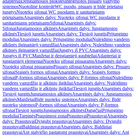
adapteriai
Dengiamosios plokštės
Integruotos pisuarų valdymo
sistemos
Nuotolinė kontrolė
WC puodų, pisuarų ir bidė prietaisų
jungtys
Nuotekų sifonai WC puodams ir sanitariniams
prietaisams
Atsarginės dalys: Nuotekų sifonai WC puodams ir
sanitariniams prietaisams
Sifonai
Atsarginės dalys:
Sifonai
Jungiamosios alkūnės
Atsarginės dalys: Jungiamosios
alkūnės
Tiesioji jungtis
Atsarginės dalys: Tiesioji jungtis
Prijungimo
moduliai
Atsarginės dalys: Prijungimo moduliai
Nuleidimo vandens
alkūnės ilginamieji vamzdžiai
Atsarginės dalys: Nuleidimo vandens
alkūnės ilginamieji vamzdžiai
Jungtys iš PVC
Atsarginės dalys:
Jungtys iš PVC
Manžetai ir dengiamieji gaubteliai
Adapteriai ir
jungiamieji elementai
Nuotekų sifonai pisuarams
Atsarginės dalys:
Nuotekų sifonai pisuarams
Pisuaro sifonai
Atsarginės dalys: Pisuaro
sifonai
Sraigės formos sifonai
Atsarginės dalys: Sraigės formos
sifonai
P-formos sifonai
Atsarginės dalys: P-formos sifonai
Nuleidimo
vandens vamzdžių ir alkūnių ilgikliai
Atsarginės dalys: Nuleidimo
vandens vamzdžių ir alkūnių ilgikliai
Tiesioji jungtis
Atsarginės dalys:
Tiesioji jungtis
Jungiamosios alkūnės
Atsarginės dalys: Jungiamosios
alkūnės
Manžetai
Bidė nuotekų sistemos
Atsarginės dalys: Bidė
nuotekų sistemos
P-formos sifonai
Atsarginės dalys: P-formos
sifonai
Tiesioji jungtis
Jungiamosios alkūnės
Dangčiai
Prijungimo
moduliai
Tarpinės
Prausimosi zona
Praustuvai
Praustuvai
Atsarginės
dalys: Praustuvai
Dvigubi praustuvai
Atsarginės dalys: Dvigubi
praustuvai
Baldiniai praustuvai
Atsarginės dalys: Baldiniai
praustuvai
Ant stalviršio pastatomi praustuvai
Atsarginės dalys: Ant