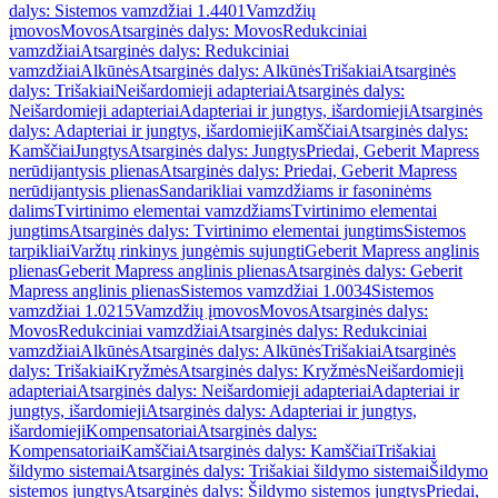
dalys: Sistemos vamzdžiai 1.4401
Vamzdžių
įmovos
Movos
Atsarginės dalys: Movos
Redukciniai
vamzdžiai
Atsarginės dalys: Redukciniai
vamzdžiai
Alkūnės
Atsarginės dalys: Alkūnės
Trišakiai
Atsarginės
dalys: Trišakiai
Neišardomieji adapteriai
Atsarginės dalys:
Neišardomieji adapteriai
Adapteriai ir jungtys, išardomieji
Atsarginės
dalys: Adapteriai ir jungtys, išardomieji
Kamščiai
Atsarginės dalys:
Kamščiai
Jungtys
Atsarginės dalys: Jungtys
Priedai, Geberit Mapress
nerūdijantysis plienas
Atsarginės dalys: Priedai, Geberit Mapress
nerūdijantysis plienas
Sandarikliai vamzdžiams ir fasoninėms
dalims
Tvirtinimo elementai vamzdžiams
Tvirtinimo elementai
jungtims
Atsarginės dalys: Tvirtinimo elementai jungtims
Sistemos
tarpikliai
Varžtų rinkinys jungėmis sujungti
Geberit Mapress anglinis
plienas
Geberit Mapress anglinis plienas
Atsarginės dalys: Geberit
Mapress anglinis plienas
Sistemos vamzdžiai 1.0034
Sistemos
vamzdžiai 1.0215
Vamzdžių įmovos
Movos
Atsarginės dalys:
Movos
Redukciniai vamzdžiai
Atsarginės dalys: Redukciniai
vamzdžiai
Alkūnės
Atsarginės dalys: Alkūnės
Trišakiai
Atsarginės
dalys: Trišakiai
Kryžmės
Atsarginės dalys: Kryžmės
Neišardomieji
adapteriai
Atsarginės dalys: Neišardomieji adapteriai
Adapteriai ir
jungtys, išardomieji
Atsarginės dalys: Adapteriai ir jungtys,
išardomieji
Kompensatoriai
Atsarginės dalys:
Kompensatoriai
Kamščiai
Atsarginės dalys: Kamščiai
Trišakiai
šildymo sistemai
Atsarginės dalys: Trišakiai šildymo sistemai
Šildymo
sistemos jungtys
Atsarginės dalys: Šildymo sistemos jungtys
Priedai,