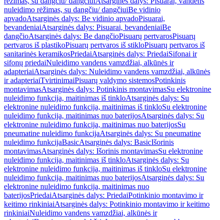
rėžimas, su dangčiu/ dangčiui
Atsarginės dalys: Pisuarai, vandens
nuleidimo rėžimas, su dangčiu/ dangčiui
Be vidinio
apvado
Atsarginės dalys: Be vidinio apvado
Pisuarai,
bevandeniai
Atsarginės dalys: Pisuarai, bevandeniai
Be
dangčio
Atsarginės dalys: Be dangčio
Pisuarų pertvaros
Pisuarų
pertvaros iš plastiko
Pisuarų pertvaros iš stiklo
Pisuarų pertvaros iš
sanitarinės keramikos
Priedai
Atsarginės dalys: Priedai
Sifonai ir
sifonų priedai
Nuleidimo vandens vamzdžiai, alkūnės ir
adapteriai
Atsarginės dalys: Nuleidimo vandens vamzdžiai, alkūnės
ir adapteriai
Tvirtinimai
Pisuarų valdymo sistemos
Potinkinis
montavimas
Atsarginės dalys: Potinkinis montavimas
Su elektronine
nuleidimo funkcija, maitinimas iš tinklo
Atsarginės dalys: Su
elektronine nuleidimo funkcija, maitinimas iš tinklo
Su elektronine
nuleidimo funkcija, maitinimas nuo baterijos
Atsarginės dalys: Su
elektronine nuleidimo funkcija, maitinimas nuo baterijos
Su
pneumatine nuleidimo funkcija
Atsarginės dalys: Su pneumatine
nuleidimo funkcija
Basic
Atsarginės dalys: Basic
Išorinis
montavimas
Atsarginės dalys: Išorinis montavimas
Su elektronine
nuleidimo funkcija, maitinimas iš tinklo
Atsarginės dalys: Su
elektronine nuleidimo funkcija, maitinimas iš tinklo
Su elektronine
nuleidimo funkcija, maitinimas nuo baterijos
Atsarginės dalys: Su
elektronine nuleidimo funkcija, maitinimas nuo
baterijos
Priedai
Atsarginės dalys: Priedai
Potinkinio montavimo ir
keitimo rinkiniai
Atsarginės dalys: Potinkinio montavimo ir keitimo
rinkiniai
Nuleidimo vandens vamzdžiai, alkūnės ir