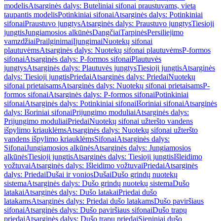
modelis
Atsarginės dalys: Buteliniai sifonai praustuvams, vietą
taupantis modelis
Potinkiniai sifonai
Atsarginės dalys: Potinkiniai
sifonai
Praustuvo jungtys
Atsarginės dalys: Praustuvo jungtys
Tiesioji
jungtis
Jungiamosios alkūnės
Dangčiai
Tarpinės
Persiliejimo
vamzdžiai
Prailginimai
Įjungimai
Nuotekų sifonai
plautuvėms
Atsarginės dalys: Nuotekų sifonai plautuvėms
P-formos
sifonai
Atsarginės dalys: P-formos sifonai
Plautuvės
jungtys
Atsarginės dalys: Plautuvės jungtys
Tiesioji jungtis
Atsarginės
dalys: Tiesioji jungtis
Priedai
Atsarginės dalys: Priedai
Nuotekų
sifonai prietaisams
Atsarginės dalys: Nuotekų sifonai prietaisams
P-
formos sifonai
Atsarginės dalys: P-formos sifonai
Potinkiniai
sifonai
Atsarginės dalys: Potinkiniai sifonai
Išoriniai sifonai
Atsarginės
dalys: Išoriniai sifonai
Prijungimo moduliai
Atsarginės dalys:
Prijungimo moduliai
Priedai
Nuotekų sifonai užteršto vandens
išpylimo kriauklėms
Atsarginės dalys: Nuotekų sifonai užteršto
vandens išpylimo kriauklėms
Sifonai
Atsarginės dalys:
Sifonai
Jungiamosios alkūnės
Atsarginės dalys: Jungiamosios
alkūnės
Tiesioji jungtis
Atsarginės dalys: Tiesioji jungtis
Išleidimo
vožtuvai
Atsarginės dalys: Išleidimo vožtuvai
Priedai
Atsarginės
dalys: Priedai
Dušai ir vonios
Dušai
Dušo grindų nuotekų
sistema
Atsarginės dalys: Dušo grindų nuotekų sistema
Dušo
latakai
Atsarginės dalys: Dušo latakai
Priedai dušo
latakams
Atsarginės dalys: Priedai dušo latakams
Dušo paviršiaus
sifonai
Atsarginės dalys: Dušo paviršiaus sifonai
Dušo trapų
priedai
Atsarginės dalys: Dušo trapų priedai
Sieniniai dušo