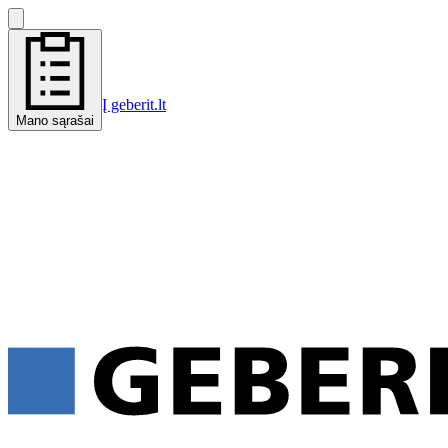
Į geberit.lt
Mano sąrašai