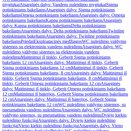
mygtukai
Atsarginės dalys: Vandens nuleidimo mygtukai
Sigma
potinkiniams bakeliams
Atsarginės dalys: Sigma potinkiniams
bakeliams
Omega potinkiniams bakeliams
Atsarginės dalys: Omega
potinkiniams bakeliams
Kappa potinkiniams bakeliams
Atsarginės
dalys: Kappa potinkiniams bakeliams
Delta potinkiniams
bakeliams
Atsarginės dalys: Delta potinkiniams bakeliams
Twinline
potinkiniams bakeliams
Atsarginės dalys: Twinline potinkiniams
bakeliams
Priedai
Eksploatacinės medžiagos
WC nuleidimo valdymo
sistemos su elektroniniu vandens nuleidimu
Atsarginės dalys: WC
nuleidimo valdymo sistemos su elektroniniu vandens
nuleidimu
Maitinimui iš tinklo, Geberit Sigma potinkiniams
bakeliams 12 cm
Atsarginės dalys: Maitinimui iš tinklo, Geberit
Sigma potinkiniams bakeliams 12 cm
Maitinimui iš tinklo, Geberit
Sigma potinkiniams bakeliams, 8 cm
Atsarginės dalys: Maitinimui iš
tinklo, Geberit Sigma potinkiniams bakeliams, 8 cm
Maitinimui iš
tinklo, Geberit Omega potinkiniams bakeliams 12 cm
Atsarginės
dalys: Maitinimui iš tinklo, Geberit Omega potinkiniams bakeliams
12 cm
Maitinimui iš baterijos, Geberit Sigma potinkiniams bakeliams
12 cm
Atsarginės dalys: Maitinimui iš baterijos, Geberit Sigma
potinkiniams bakeliams 12 cm
WC nuleidimo valdymo sistemos, su
pneumatiniu vandens nuleidimu
Atsarginės dalys: WC nuleidimo
valdymo sistemos, su pneumatiniu vandens nuleidimu
Dviejų kiekių
nuleidimo funkcijai
Atsarginės dalys: Dviejų kiekių nuleidimo
funkcijai
Vieno kiekio nuleidimo funkcijai
Atsarginės dalys: Vieno
kiekio nuleidimo funkcijai
Priedai WC nuleidimo valdymo