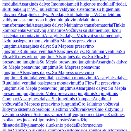
moduliai
Atsarginės dalys: Įmontuojamieji higienos moduliai
Priedai,
skirti bakelių ir WC nuleidimo valdymo sistemoms su higieniniu
plovimu
Atsarginės dalys: Priedai, skirti bakelių ir WC nuleidimo
valdymo sistemoms su higieniniu plovimu
Maitinimo
transformatoriai
Atsarginės dalys: Maitinimo transformatoriai
Tinklo
komponentai
Vamzdynų armatūros
Vožtuvai su statmenuoju lizdu
paslėptam montavimui
Atsarginės dalys: Vožtuvai su statmenuoju
lizdu paslėptam montavimui
Su Mapress presavimo
jungtimis
Atsarginės dalys: Su Mapress presavimo
jungtimis
Rutuliniai ventiliai
Atsarginės dalys: Rutuliniai ventiliai
Su
FlowFit presavimo jungtimis
Atsarginės dalys: Su FlowFit
presavimo jungtimis
Su Mepla presavimo jungtimis
Atsarginės dalys:
Su Mepla presavimo jungtimis
Su Mapress presavimo
jungtimis
Atsarginės dalys: Su Mapress presavimo
jungtimis
Rutuliniai ventiliai paslėptam montavimui
Atsarginės dalys:
Rutuliniai ventiliai paslėptam montavimui
Su FlowFit presavimo
jungtimis
Su Mepla presavimo jungtimis
Atsarginės dalys: Su Mepla
presavimo jungtimis
Su Volex presavimo jungtimis
Su jungtimis
Compact
Atsarginės dalys: Su jungtimis Compact
Atgaliniai
vožtuvai
Su Mapress presavimo jungtimis
Oro šalinimo vožtuvai
šildymo sistemai
Sparčiojo išleidimo vožtuvai
Paviršinio šildymo ir
vėsinimo sistema
Sistemos vamzdžiai
Įrengimo medžiagos
Kraštinės
izoliacinės juostos
Lipniosios juostos
Vamzdžių
fiksatoriai
Išlyginamojo sluoksnio priedai
Deformacinės
siūlės
Vamzdžio alkūnės atramos
Skirstomosios spintos
Skirstomosios