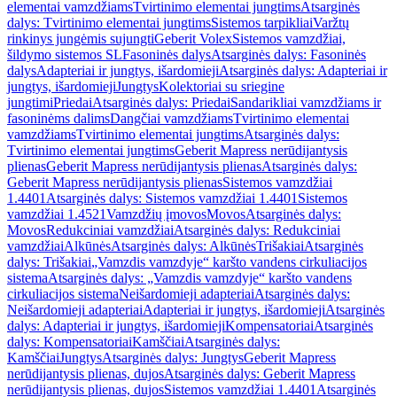
elementai vamzdžiams
Tvirtinimo elementai jungtims
Atsarginės
dalys: Tvirtinimo elementai jungtims
Sistemos tarpikliai
Varžtų
rinkinys jungėmis sujungti
Geberit Volex
Sistemos vamzdžiai,
šildymo sistemos SL
Fasoninės dalys
Atsarginės dalys: Fasoninės
dalys
Adapteriai ir jungtys, išardomieji
Atsarginės dalys: Adapteriai ir
jungtys, išardomieji
Jungtys
Kolektoriai su sriegine
jungtimi
Priedai
Atsarginės dalys: Priedai
Sandarikliai vamzdžiams ir
fasoninėms dalims
Dangčiai vamzdžiams
Tvirtinimo elementai
vamzdžiams
Tvirtinimo elementai jungtims
Atsarginės dalys:
Tvirtinimo elementai jungtims
Geberit Mapress nerūdijantysis
plienas
Geberit Mapress nerūdijantysis plienas
Atsarginės dalys:
Geberit Mapress nerūdijantysis plienas
Sistemos vamzdžiai
1.4401
Atsarginės dalys: Sistemos vamzdžiai 1.4401
Sistemos
vamzdžiai 1.4521
Vamzdžių įmovos
Movos
Atsarginės dalys:
Movos
Redukciniai vamzdžiai
Atsarginės dalys: Redukciniai
vamzdžiai
Alkūnės
Atsarginės dalys: Alkūnės
Trišakiai
Atsarginės
dalys: Trišakiai
„Vamzdis vamzdyje“ karšto vandens cirkuliacijos
sistema
Atsarginės dalys: „Vamzdis vamzdyje“ karšto vandens
cirkuliacijos sistema
Neišardomieji adapteriai
Atsarginės dalys:
Neišardomieji adapteriai
Adapteriai ir jungtys, išardomieji
Atsarginės
dalys: Adapteriai ir jungtys, išardomieji
Kompensatoriai
Atsarginės
dalys: Kompensatoriai
Kamščiai
Atsarginės dalys:
Kamščiai
Jungtys
Atsarginės dalys: Jungtys
Geberit Mapress
nerūdijantysis plienas, dujos
Atsarginės dalys: Geberit Mapress
nerūdijantysis plienas, dujos
Sistemos vamzdžiai 1.4401
Atsarginės