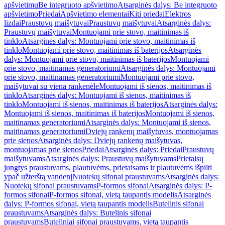
apšvietimu
Be integruoto apšvietimo
Atsarginės dalys: Be integruoto
apšvietimo
Priedai
Apšvietimo elementai
Kiti priedai
Elektros
lizdai
Praustuvų maišytuvai
Praustuvų maišytuvai
Atsarginės dalys:
Praustuvų maišytuvai
Montuojami prie stovo, maitinimas iš
tinklo
Atsarginės dalys: Montuojami prie stovo, maitinimas iš
tinklo
Montuojami prie stovo, maitinimas iš baterijos
Atsarginės
dalys: Montuojami prie stovo, maitinimas iš baterijos
Montuojami
prie stovo, maitinamas generatoriumi
Atsarginės dalys: Montuojami
prie stovo, maitinamas generatoriumi
Montuojami prie stovo,
maišytuvai su viena rankenėle
Montuojami iš sienos, maitinimas iš
tinklo
Atsarginės dalys: Montuojami iš sienos, maitinimas iš
tinklo
Montuojami iš sienos, maitinimas iš baterijos
Atsarginės dalys:
Montuojami iš sienos, maitinimas iš baterijos
Montuojami iš sienos,
maitinamas generatoriumi
Atsarginės dalys: Montuojami iš sienos,
maitinamas generatoriumi
Dviejų rankenų maišytuvas, montuojamas
prie sienos
Atsarginės dalys: Dviejų rankenų maišytuvas,
montuojamas prie sienos
Priedai
Atsarginės dalys: Priedai
Praustuvų
maišytuvams
Atsarginės dalys: Praustuvų maišytuvams
Prietaisų
jungtys praustuvams, plautuvėms, prietaisams ir plautuvėms išpilti
ypač užterštą vandenį
Nuotekų sifonai praustuvams
Atsarginės dalys:
Nuotekų sifonai praustuvams
P-formos sifonai
Atsarginės dalys: P-
formos sifonai
P-formos sifonai, vietą taupantis modelis
Atsarginės
dalys: P-formos sifonai, vietą taupantis modelis
Butelinis sifonai
praustuvams
Atsarginės dalys: Butelinis sifonai
praustuvams
Buteliniai sifonai praustuvams, vietą taupantis