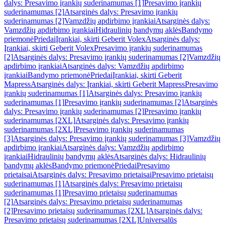
dalys: Presavimo įrankių suderinamumas [1]
Presavimo įrankių
suderinamumas [2]
Atsarginės dalys: Presavimo įrankių
suderinamumas [2]
Vamzdžių apdirbimo įrankiai
Atsarginės dalys:
Vamzdžių apdirbimo įrankiai
Hidraulinių bandymų aklės
Bandymo
priemonė
Priedai
Įrankiai, skirti Geberit Volex
Atsarginės dalys:
Įrankiai, skirti Geberit Volex
Presavimo įrankių suderinamumas
[2]
Atsarginės dalys: Presavimo įrankių suderinamumas [2]
Vamzdžių
apdirbimo įrankiai
Atsarginės dalys: Vamzdžių apdirbimo
įrankiai
Bandymo priemonė
Priedai
Įrankiai, skirti Geberit
Mapress
Atsarginės dalys: Įrankiai, skirti Geberit Mapress
Presavimo
įrankių suderinamumas [1]
Atsarginės dalys: Presavimo įrankių
suderinamumas [1]
Presavimo įrankių suderinamumas [2]
Atsarginės
dalys: Presavimo įrankių suderinamumas [2]
Presavimo įrankių
suderinamumas [2XL]
Atsarginės dalys: Presavimo įrankių
suderinamumas [2XL]
Presavimo įrankių suderinamumas
[3]
Atsarginės dalys: Presavimo įrankių suderinamumas [3]
Vamzdžių
apdirbimo įrankiai
Atsarginės dalys: Vamzdžių apdirbimo
įrankiai
Hidraulinių bandymų aklės
Atsarginės dalys: Hidraulinių
bandymų aklės
Bandymo priemonė
Priedai
Presavimo
prietaisai
Atsarginės dalys: Presavimo prietaisai
Presavimo prietaisų
suderinamumas [1]
Atsarginės dalys: Presavimo prietaisų
suderinamumas [1]
Presavimo prietaisų suderinamumas
[2]
Atsarginės dalys: Presavimo prietaisų suderinamumas
[2]
Presavimo prietaisų suderinamumas [2XL]
Atsarginės dalys:
Presavimo prietaisų suderinamumas [2XL]
Universalūs