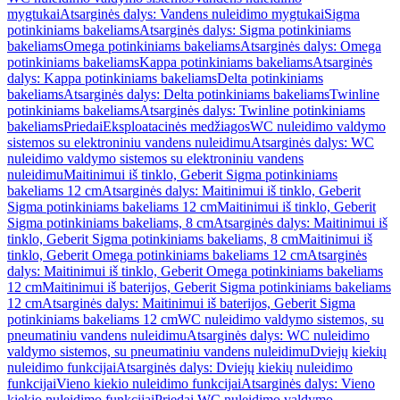
mygtukai
Atsarginės dalys: Vandens nuleidimo mygtukai
Sigma
potinkiniams bakeliams
Atsarginės dalys: Sigma potinkiniams
bakeliams
Omega potinkiniams bakeliams
Atsarginės dalys: Omega
potinkiniams bakeliams
Kappa potinkiniams bakeliams
Atsarginės
dalys: Kappa potinkiniams bakeliams
Delta potinkiniams
bakeliams
Atsarginės dalys: Delta potinkiniams bakeliams
Twinline
potinkiniams bakeliams
Atsarginės dalys: Twinline potinkiniams
bakeliams
Priedai
Eksploatacinės medžiagos
WC nuleidimo valdymo
sistemos su elektroniniu vandens nuleidimu
Atsarginės dalys: WC
nuleidimo valdymo sistemos su elektroniniu vandens
nuleidimu
Maitinimui iš tinklo, Geberit Sigma potinkiniams
bakeliams 12 cm
Atsarginės dalys: Maitinimui iš tinklo, Geberit
Sigma potinkiniams bakeliams 12 cm
Maitinimui iš tinklo, Geberit
Sigma potinkiniams bakeliams, 8 cm
Atsarginės dalys: Maitinimui iš
tinklo, Geberit Sigma potinkiniams bakeliams, 8 cm
Maitinimui iš
tinklo, Geberit Omega potinkiniams bakeliams 12 cm
Atsarginės
dalys: Maitinimui iš tinklo, Geberit Omega potinkiniams bakeliams
12 cm
Maitinimui iš baterijos, Geberit Sigma potinkiniams bakeliams
12 cm
Atsarginės dalys: Maitinimui iš baterijos, Geberit Sigma
potinkiniams bakeliams 12 cm
WC nuleidimo valdymo sistemos, su
pneumatiniu vandens nuleidimu
Atsarginės dalys: WC nuleidimo
valdymo sistemos, su pneumatiniu vandens nuleidimu
Dviejų kiekių
nuleidimo funkcijai
Atsarginės dalys: Dviejų kiekių nuleidimo
funkcijai
Vieno kiekio nuleidimo funkcijai
Atsarginės dalys: Vieno
kiekio nuleidimo funkcijai
Priedai WC nuleidimo valdymo