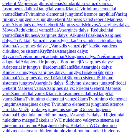
Geberit Mapress anglinis plienas
Sandarikliai vamzdžiams ir
fasoninėms dalims
Dangčiai vamzdžiams
Tvirtinimo elementai
vamzdžiams
Tvirtinimo elementai jungtims
Sistemos tarpikliai
Varžtų
rinkinys jungėmis sujungti
Geberit Mapress varis
Geberit Mapress
varis
Atsarginės dalys: Geberit Mapress varis
Movos
Atsarginės dalys:
Movos
Redukciniai vamzdžiai
Atsarginės dalys: Redukciniai
vamzdžiai
Alkūnės
Atsarginės dalys: Alkūnės
Trišakiai
Atsarginės
dalys: Trišakiai
„Vamzdis vamzdyje“ karšto vandens cirkuliacijos
sistema
Atsarginės dalys: „Vamzdis vamzdyje“ karšto vandens
cirkuliacijos sistema
Kryžmės
Atsarginės dalys:
Kryžmės
Neišardomieji adapteriai
Atsarginės dalys: Neišardomieji
adapteriai
Adapteriai ir jungtys, išardomieji
Atsarginės dalys:
Adapteriai ir jungtys, išardomieji
Kamščiai
Atsarginės dalys:
Kamščiai
Jungtys
Atsarginės dalys: Jungtys
Trišakiai šildymo
sistemai
Atsarginės dalys: Trišakiai šildymo sistemai
Šildymo
sistemos jungtys
Atsarginės dalys: Šildymo sistemos jungtys
Priedai
Geberit Mapress varis
Atsarginės dalys: Priedai Geberit Mapress
varis
Sandarikliai vamzdžiams ir fasoninėms dalims
Dangčiai
vamzdžiams
Tvirtinimo elementai vamzdžiams
Tvirtinimo elementai
jungtims
Atsarginės dalys: Tvirtinimo elementai jungtims
Sistemos
tarpikliai
Varžtų rinkinys jungėmis sujungti
Geberit higienos
sistema
Higieniniai nuleidimo mazgai
Atsarginės dalys: Higieniniai
nuleidimo mazgai
Bakelis ir WC nuleidimo valdymo sistema su
higieniniu plovimu
Atsarginės dalys: Bakelis ir WC nuleidimo
valdymo sistema su higieniniu plovimu
Įmontuojamieji higienos