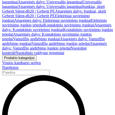
lagaminai
Atsarginės dalys: Universalūs lagaminai
Universalūs
lagaminai
Atsarginės dalys: Universalūs lagaminai
Įrankiai, skirti
Geberit Silent-db20 / Geberit PE
Atsarginės dalys: Įrankiai, skirti
Geberit Silent-db20 / Geberit PE
Elektriniai suvirinimo
įrankiai
Atsarginės dalys: Elektriniai suvirinimo įrankiai
Elektrinių
suvirinimo įrankių priedai
Kontaktinio suvirinimo įrankiai
Atsarginės
dalys: Kontaktinio suvirinimo įrankiai
Kontaktinio suvirinimo įrankių
priedai
Atsarginės dalys: Kontaktinio suvirinimo įrankių
priedai
Vamzdžių apdirbimo įrankiai
Atsarginės dalys: Vamzdžių
apdirbimo įrankiai
Vamzdžių apdirbimo įrankių priedai
Atsarginės
dalys: Vamzdžių apdirbimo įrankių priedai
Nuotolinė
kontrolė
Nuotolinio valdymo įrenginiai
Produkto kategorijos
Vonios kambario serijos
Naujienos