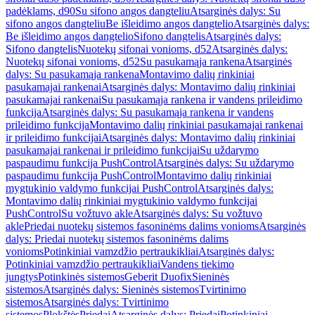
padėklams, d90
Su sifono angos dangteliu
Atsarginės dalys: Su
sifono angos dangteliu
Be išleidimo angos dangtelio
Atsarginės dalys:
Be išleidimo angos dangtelio
Sifono dangtelis
Atsarginės dalys:
Sifono dangtelis
Nuotekų sifonai vonioms, d52
Atsarginės dalys:
Nuotekų sifonai vonioms, d52
Su pasukamąja rankena
Atsarginės
dalys: Su pasukamąja rankena
Montavimo dalių rinkiniai
pasukamajai rankenai
Atsarginės dalys: Montavimo dalių rinkiniai
pasukamajai rankenai
Su pasukamąja rankena ir vandens prileidimo
funkcija
Atsarginės dalys: Su pasukamąja rankena ir vandens
prileidimo funkcija
Montavimo dalių rinkiniai pasukamajai rankenai
ir prileidimo funkcijai
Atsarginės dalys: Montavimo dalių rinkiniai
pasukamajai rankenai ir prileidimo funkcijai
Su uždarymo
paspaudimu funkcija PushControl
Atsarginės dalys: Su uždarymo
paspaudimu funkcija PushControl
Montavimo dalių rinkiniai
mygtukinio valdymo funkcijai PushControl
Atsarginės dalys:
Montavimo dalių rinkiniai mygtukinio valdymo funkcijai
PushControl
Su vožtuvo akle
Atsarginės dalys: Su vožtuvo
akle
Priedai nuotekų sistemos fasoninėms dalims vonioms
Atsarginės
dalys: Priedai nuotekų sistemos fasoninėms dalims
vonioms
Potinkiniai vamzdžio pertraukikliai
Atsarginės dalys:
Potinkiniai vamzdžio pertraukikliai
Vandens tiekimo
jungtys
Potinkinės sistemos
Geberit Duofix
Sieninės
sistemos
Atsarginės dalys: Sieninės sistemos
Tvirtinimo
sistemos
Atsarginės dalys: Tvirtinimo
sistemos
Plokštės
Priedai
Atsarginės dalys: Priedai
Potinkiniai