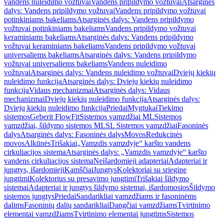
vandens nuleidimo vožtuvai
Vandens pripildymo vožtuvai
Atsarginės
dalys: Vandens pripildymo vožtuvai
Vandens pripildymo vožtuvai
potinkiniams bakeliams
Atsarginės dalys: Vandens pripildymo
vožtuvai potinkiniams bakeliams
Vandens pripildymo vožtuvai
keraminiams bakeliams
Atsarginės dalys: Vandens pripildymo
vožtuvai keraminiams bakeliams
Vandens pripildymo vožtuvai
universaliems bakeliams
Atsarginės dalys: Vandens pripildymo
vožtuvai universaliems bakeliams
Vandens nuleidimo
vožtuvai
Atsarginės dalys: Vandens nuleidimo vožtuvai
Dviejų kiekių
nuleidimo funkcija
Atsarginės dalys: Dviejų kiekių nuleidimo
funkcija
Vidaus mechanizmai
Atsarginės dalys: Vidaus
mechanizmai
Dviejų kiekių nuleidimo funkcija
Atsarginės dalys:
Dviejų kiekių nuleidimo funkcija
Priedai
Mygtukai
Tiekimo
sistemos
Geberit FlowFit
Sistemos vamzdžiai ML
Sistemos
vamzdžiai, šildymo sistemos ML
SL Sistemos vamzdžiai
Fasoninės
dalys
Atsarginės dalys: Fasoninės dalys
Movos
Redukcinės
movos
Alkūnės
Trišakiai
„Vamzdis vamzdyje“ karšto vandens
cirkuliacijos sistema
Atsarginės dalys: „Vamzdis vamzdyje“ karšto
vandens cirkuliacijos sistema
Neišardomieji adapteriai
Adapteriai ir
jungtys, išardomieji
Kamščiai
Jungtys
Kolektoriai su sriegine
jungtimi
Kolektorius su presavimo jungtimi
Trišakiai šildymo
sistemai
Adapteriai ir jungtys šildymo sistemai, išardomosios
Šildymo
sistemos jungtys
Priedai
Sandarikliai vamzdžiams ir fasoninėms
dalims
Fasoninių dalių sandarikliai
Dangčiai vamzdžiams
Tvirtinimo
elementai vamzdžiams
Tvirtinimo elementai jungtims
Sistemos