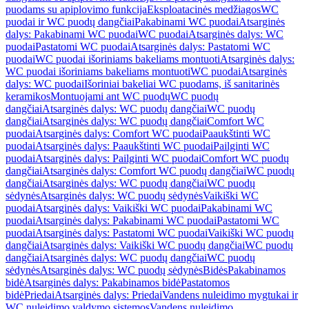
puodams su apiplovimo funkcija
Eksploatacinės medžiagos
WC
puodai ir WC puodų dangčiai
Pakabinami WC puodai
Atsarginės
dalys: Pakabinami WC puodai
WC puodai
Atsarginės dalys: WC
puodai
Pastatomi WC puodai
Atsarginės dalys: Pastatomi WC
puodai
WC puodai išoriniams bakeliams montuoti
Atsarginės dalys:
WC puodai išoriniams bakeliams montuoti
WC puodai
Atsarginės
dalys: WC puodai
Išoriniai bakeliai WC puodams, iš sanitarinės
keramikos
Montuojami ant WC puodų
WC puodų
dangčiai
Atsarginės dalys: WC puodų dangčiai
WC puodų
dangčiai
Atsarginės dalys: WC puodų dangčiai
Comfort WC
puodai
Atsarginės dalys: Comfort WC puodai
Paaukštinti WC
puodai
Atsarginės dalys: Paaukštinti WC puodai
Pailginti WC
puodai
Atsarginės dalys: Pailginti WC puodai
Comfort WC puodų
dangčiai
Atsarginės dalys: Comfort WC puodų dangčiai
WC puodų
dangčiai
Atsarginės dalys: WC puodų dangčiai
WC puodų
sėdynės
Atsarginės dalys: WC puodų sėdynės
Vaikiški WC
puodai
Atsarginės dalys: Vaikiški WC puodai
Pakabinami WC
puodai
Atsarginės dalys: Pakabinami WC puodai
Pastatomi WC
puodai
Atsarginės dalys: Pastatomi WC puodai
Vaikiški WC puodų
dangčiai
Atsarginės dalys: Vaikiški WC puodų dangčiai
WC puodų
dangčiai
Atsarginės dalys: WC puodų dangčiai
WC puodų
sėdynės
Atsarginės dalys: WC puodų sėdynės
Bidės
Pakabinamos
bidė
Atsarginės dalys: Pakabinamos bidė
Pastatomos
bidė
Priedai
Atsarginės dalys: Priedai
Vandens nuleidimo mygtukai ir
WC nuleidimo valdymo sistemos
Vandens nuleidimo