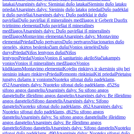
latakai
Atsarginės dalys: Sieniniai dušo latakai
Sieninių dušo latakų
priedai
Atsarginės dalys: Sieninių dušo latakų priedai
Dušo padėklai
ir dušo paviršiai
Atsarginės dalys: Dušo padėklai ir dušo
paviršiai
Dušo paviršiai iš mineralinės medžiagos ir Geberit Duofix
tvirtinimo elementai
Dušo paviršiai iš mineralinės
medžiagos
Atsarginės dalys: Dušo paviršiai iš mineralinės
medžiagos
Montavimo elementai
Atsarginės dalys: Montavimo
elementai
Priedai
Dušo pertvaros
Dušo pertvaros
Stacionarios dušo
sienelės, skirtos beslenksčiam dušui
Vonios sienelės
Dušo
durys
Priedai
Nišos lentynos dušui
Nišos
lentynos
Priedai
Vonios
Vonios iš sanitarinio akrilo
Stačiakampės
vonios
Vonios iš mineralinės medžiagos
Vonios
kūdikiams
Montavimo elementai
Kojelių rinkinys ir skersinių sijų bei
sieninio inkaro rinkinys
Priedai
Remonto rinkiniai
Kiti priedai
Prietaisų
jungtys dušams ir vonioms
Nuotekų sifonai dušo padėklams,
d52
Atsarginės dalys: Nuotekų sifonai dušo padėklams, d52
Su
sifono angos dangteliu
Atsarginės dalys: Su sifono angos
dangteliu
Be išleidimo angos dangtelio
Atsarginės dalys: Be išleidimo
angos dangtelio
Sifono dangtelis
Atsarginės dalys: Sifono
dangtelis
Nuotekų sifonai dušo padėklams, d62
Atsarginės dalys:
Nuotekų sifonai dušo padėklams, d62
Su sifono angos
dangteliu
Atsarginės dalys: Su sifono angos dangteliu
Be išleidimo
angos dangtelio
Atsarginės dalys: Be išleidimo angos
dangtelio
Sifono dangtelis
Atsarginės dalys: Sifono dangtelis
Nuotekų
sifonai dušo padėklams, d90
Atsarginės dalys: Nuotekų sifonai dušo