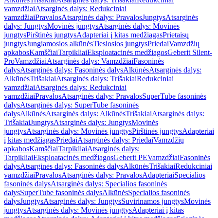
vamzdžiai
Atsarginės dalys: Redukciniai
vamzdžiai
Pravalos
Atsarginės dalys: Pravalos
Jungtys
Atsarginės
dalys: Jungtys
Movinės jungtys
Atsarginės dalys: Movinės
jungtys
Pirštinės jungtys
Adapteriai į kitas medžiagas
Prietaisų
jungtys
Jungiamosios alkūnės
Tiesiosios jungtys
Priedai
Vamzdžių
apkabos
Kamščiai
Tarpikliai
Eksploatacinės medžiagos
Geberit Silent-
Pro
Vamzdžiai
Atsarginės dalys: Vamzdžiai
Fasoninės
dalys
Atsarginės dalys: Fasoninės dalys
Alkūnės
Atsarginės dalys:
Alkūnės
Trišakiai
Atsarginės dalys: Trišakiai
Redukciniai
vamzdžiai
Atsarginės dalys: Redukciniai
vamzdžiai
Pravalos
Atsarginės dalys: Pravalos
SuperTube fasoninės
dalys
Atsarginės dalys: SuperTube fasoninės
dalys
Alkūnės
Atsarginės dalys: Alkūnės
Trišakiai
Atsarginės dalys:
Trišakiai
Jungtys
Atsarginės dalys: Jungtys
Movinės
jungtys
Atsarginės dalys: Movinės jungtys
Pirštinės jungtys
Adapteriai
į kitas medžiagas
Priedai
Atsarginės dalys: Priedai
Vamzdžių
apkabos
Kamščiai
Tarpikliai
Atsarginės dalys:
Tarpikliai
Eksploatacinės medžiagos
Geberit PE
Vamzdžiai
Fasoninės
dalys
Atsarginės dalys: Fasoninės dalys
Alkūnės
Trišakiai
Redukciniai
vamzdžiai
Pravalos
Atsarginės dalys: Pravalos
Adapteriai
Specialios
fasoninės dalys
Atsarginės dalys: Specialios fasoninės
dalys
SuperTube fasoninės dalys
Alkūnės
Specialios fasoninės
dalys
Jungtys
Atsarginės dalys: Jungtys
Suvirinamos jungtys
Movinės
jungtys
Atsarginės dalys: Movinės jungtys
Adapteriai į kitas