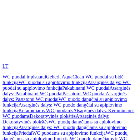
LT
WC puodai ir pisuarai
Geberit AquaClean WC puodai su bidė
funkcija
WC puodai su apiplovimo funkcija
Atsarginės dalys: WC
puodai su apiplovimo funkcija
Pakabinami WC puodai
Atsarginės
dalys: Pakabinami WC puodai
Pastatomi WC puodai
Atsarginės
dalys: Pastatomi WC puodai
WC puodo dangčiai su apiplovimo
funkcija
Atsarginės dalys: WC puodo dangčiai su apiplovimo
funkcija
Keraminiams WC puodams
Atsarginės dalys: Keraminiams
WC puodams
Dekoratyvinės plokštės
Atsarginės dalys:
Dekoratyvinės plokštės
WC puodų dangčiams su apiplovimo
funkcija
Atsarginės dalys: WC puodų dangčiams su apiplovimo
funkcija
Priedai
WC puodams su apiplovimo funkcija
WC puodų
dangčiams su apiplovimo funkcija
WC puodų dangčiams ir WC