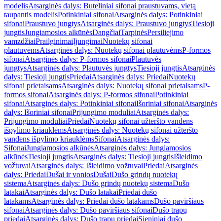
modelis
Atsarginės dalys: Buteliniai sifonai praustuvams, vietą
taupantis modelis
Potinkiniai sifonai
Atsarginės dalys: Potinkiniai
sifonai
Praustuvo jungtys
Atsarginės dalys: Praustuvo jungtys
Tiesioji
jungtis
Jungiamosios alkūnės
Dangčiai
Tarpinės
Persiliejimo
vamzdžiai
Prailginimai
Įjungimai
Nuotekų sifonai
plautuvėms
Atsarginės dalys: Nuotekų sifonai plautuvėms
P-formos
sifonai
Atsarginės dalys: P-formos sifonai
Plautuvės
jungtys
Atsarginės dalys: Plautuvės jungtys
Tiesioji jungtis
Atsarginės
dalys: Tiesioji jungtis
Priedai
Atsarginės dalys: Priedai
Nuotekų
sifonai prietaisams
Atsarginės dalys: Nuotekų sifonai prietaisams
P-
formos sifonai
Atsarginės dalys: P-formos sifonai
Potinkiniai
sifonai
Atsarginės dalys: Potinkiniai sifonai
Išoriniai sifonai
Atsarginės
dalys: Išoriniai sifonai
Prijungimo moduliai
Atsarginės dalys:
Prijungimo moduliai
Priedai
Nuotekų sifonai užteršto vandens
išpylimo kriauklėms
Atsarginės dalys: Nuotekų sifonai užteršto
vandens išpylimo kriauklėms
Sifonai
Atsarginės dalys:
Sifonai
Jungiamosios alkūnės
Atsarginės dalys: Jungiamosios
alkūnės
Tiesioji jungtis
Atsarginės dalys: Tiesioji jungtis
Išleidimo
vožtuvai
Atsarginės dalys: Išleidimo vožtuvai
Priedai
Atsarginės
dalys: Priedai
Dušai ir vonios
Dušai
Dušo grindų nuotekų
sistema
Atsarginės dalys: Dušo grindų nuotekų sistema
Dušo
latakai
Atsarginės dalys: Dušo latakai
Priedai dušo
latakams
Atsarginės dalys: Priedai dušo latakams
Dušo paviršiaus
sifonai
Atsarginės dalys: Dušo paviršiaus sifonai
Dušo trapų
priedai
Atsarginės dalys: Dušo trapų priedai
Sieniniai dušo