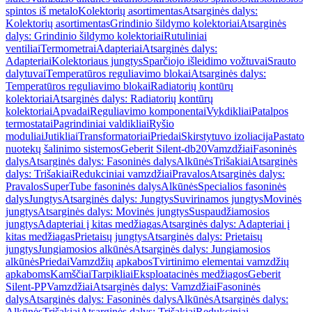
spintos iš metalo
Kolektorių asortimentas
Atsarginės dalys:
Kolektorių asortimentas
Grindinio šildymo kolektoriai
Atsarginės
dalys: Grindinio šildymo kolektoriai
Rutuliniai
ventiliai
Termometrai
Adapteriai
Atsarginės dalys:
Adapteriai
Kolektoriaus jungtys
Sparčiojo išleidimo vožtuvai
Srauto
dalytuvai
Temperatūros reguliavimo blokai
Atsarginės dalys:
Temperatūros reguliavimo blokai
Radiatorių kontūrų
kolektoriai
Atsarginės dalys: Radiatorių kontūrų
kolektoriai
Apvadai
Reguliavimo komponentai
Vykdikliai
Patalpos
termostatai
Pagrindiniai valdikliai
Ryšio
moduliai
Jutikliai
Transformatoriai
Priedai
Skirstytuvo izoliacija
Pastato
nuotekų šalinimo sistemos
Geberit Silent-db20
Vamzdžiai
Fasoninės
dalys
Atsarginės dalys: Fasoninės dalys
Alkūnės
Trišakiai
Atsarginės
dalys: Trišakiai
Redukciniai vamzdžiai
Pravalos
Atsarginės dalys:
Pravalos
SuperTube fasoninės dalys
Alkūnės
Specialios fasoninės
dalys
Jungtys
Atsarginės dalys: Jungtys
Suvirinamos jungtys
Movinės
jungtys
Atsarginės dalys: Movinės jungtys
Suspaudžiamosios
jungtys
Adapteriai į kitas medžiagas
Atsarginės dalys: Adapteriai į
kitas medžiagas
Prietaisų jungtys
Atsarginės dalys: Prietaisų
jungtys
Jungiamosios alkūnės
Atsarginės dalys: Jungiamosios
alkūnės
Priedai
Vamzdžių apkabos
Tvirtinimo elementai vamzdžių
apkaboms
Kamščiai
Tarpikliai
Eksploatacinės medžiagos
Geberit
Silent-PP
Vamzdžiai
Atsarginės dalys: Vamzdžiai
Fasoninės
dalys
Atsarginės dalys: Fasoninės dalys
Alkūnės
Atsarginės dalys:
Alkūnės
Trišakiai
Atsarginės dalys: Trišakiai
Redukciniai