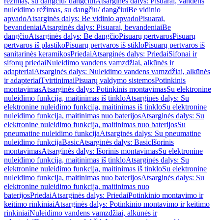
rėžimas, su dangčiu/ dangčiui
Atsarginės dalys: Pisuarai, vandens
nuleidimo rėžimas, su dangčiu/ dangčiui
Be vidinio
apvado
Atsarginės dalys: Be vidinio apvado
Pisuarai,
bevandeniai
Atsarginės dalys: Pisuarai, bevandeniai
Be
dangčio
Atsarginės dalys: Be dangčio
Pisuarų pertvaros
Pisuarų
pertvaros iš plastiko
Pisuarų pertvaros iš stiklo
Pisuarų pertvaros iš
sanitarinės keramikos
Priedai
Atsarginės dalys: Priedai
Sifonai ir
sifonų priedai
Nuleidimo vandens vamzdžiai, alkūnės ir
adapteriai
Atsarginės dalys: Nuleidimo vandens vamzdžiai, alkūnės
ir adapteriai
Tvirtinimai
Pisuarų valdymo sistemos
Potinkinis
montavimas
Atsarginės dalys: Potinkinis montavimas
Su elektronine
nuleidimo funkcija, maitinimas iš tinklo
Atsarginės dalys: Su
elektronine nuleidimo funkcija, maitinimas iš tinklo
Su elektronine
nuleidimo funkcija, maitinimas nuo baterijos
Atsarginės dalys: Su
elektronine nuleidimo funkcija, maitinimas nuo baterijos
Su
pneumatine nuleidimo funkcija
Atsarginės dalys: Su pneumatine
nuleidimo funkcija
Basic
Atsarginės dalys: Basic
Išorinis
montavimas
Atsarginės dalys: Išorinis montavimas
Su elektronine
nuleidimo funkcija, maitinimas iš tinklo
Atsarginės dalys: Su
elektronine nuleidimo funkcija, maitinimas iš tinklo
Su elektronine
nuleidimo funkcija, maitinimas nuo baterijos
Atsarginės dalys: Su
elektronine nuleidimo funkcija, maitinimas nuo
baterijos
Priedai
Atsarginės dalys: Priedai
Potinkinio montavimo ir
keitimo rinkiniai
Atsarginės dalys: Potinkinio montavimo ir keitimo
rinkiniai
Nuleidimo vandens vamzdžiai, alkūnės ir