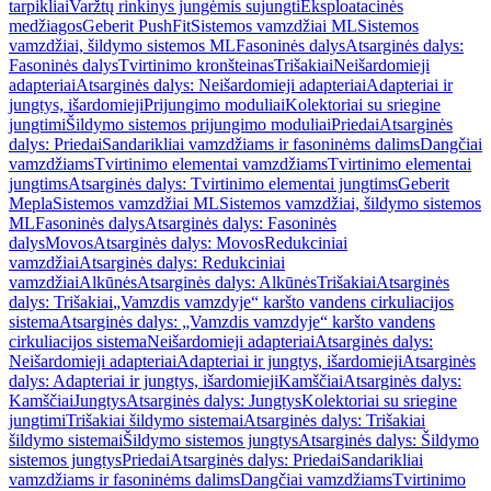
tarpikliai
Varžtų rinkinys jungėmis sujungti
Eksploatacinės
medžiagos
Geberit PushFit
Sistemos vamzdžiai ML
Sistemos
vamzdžiai, šildymo sistemos ML
Fasoninės dalys
Atsarginės dalys:
Fasoninės dalys
Tvirtinimo kronšteinas
Trišakiai
Neišardomieji
adapteriai
Atsarginės dalys: Neišardomieji adapteriai
Adapteriai ir
jungtys, išardomieji
Prijungimo moduliai
Kolektoriai su sriegine
jungtimi
Šildymo sistemos prijungimo moduliai
Priedai
Atsarginės
dalys: Priedai
Sandarikliai vamzdžiams ir fasoninėms dalims
Dangčiai
vamzdžiams
Tvirtinimo elementai vamzdžiams
Tvirtinimo elementai
jungtims
Atsarginės dalys: Tvirtinimo elementai jungtims
Geberit
Mepla
Sistemos vamzdžiai ML
Sistemos vamzdžiai, šildymo sistemos
ML
Fasoninės dalys
Atsarginės dalys: Fasoninės
dalys
Movos
Atsarginės dalys: Movos
Redukciniai
vamzdžiai
Atsarginės dalys: Redukciniai
vamzdžiai
Alkūnės
Atsarginės dalys: Alkūnės
Trišakiai
Atsarginės
dalys: Trišakiai
„Vamzdis vamzdyje“ karšto vandens cirkuliacijos
sistema
Atsarginės dalys: „Vamzdis vamzdyje“ karšto vandens
cirkuliacijos sistema
Neišardomieji adapteriai
Atsarginės dalys:
Neišardomieji adapteriai
Adapteriai ir jungtys, išardomieji
Atsarginės
dalys: Adapteriai ir jungtys, išardomieji
Kamščiai
Atsarginės dalys:
Kamščiai
Jungtys
Atsarginės dalys: Jungtys
Kolektoriai su sriegine
jungtimi
Trišakiai šildymo sistemai
Atsarginės dalys: Trišakiai
šildymo sistemai
Šildymo sistemos jungtys
Atsarginės dalys: Šildymo
sistemos jungtys
Priedai
Atsarginės dalys: Priedai
Sandarikliai
vamzdžiams ir fasoninėms dalims
Dangčiai vamzdžiams
Tvirtinimo