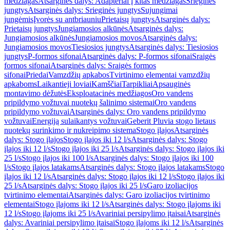
medžiagas
Atsarginės dalys: Adapteriai į kitas medžiagas
Srieginės
jungtys
Atsarginės dalys: Srieginės jungtys
Sujungimai
jungėmis
Įvorės su antbriauniu
Prietaisų jungtys
Atsarginės dalys:
Prietaisų jungtys
Jungiamosios alkūnės
Atsarginės dalys:
Jungiamosios alkūnės
Jungiamosios movos
Atsarginės dalys:
Jungiamosios movos
Tiesiosios jungtys
Atsarginės dalys: Tiesiosios
jungtys
P-formos sifonai
Atsarginės dalys: P-formos sifonai
Sraigės
formos sifonai
Atsarginės dalys: Sraigės formos
sifonai
Priedai
Vamzdžių apkabos
Tvirtinimo elementai vamzdžių
apkaboms
Laikantieji loviai
Kamščiai
Tarpikliai
Apsauginės
montavimo dėžutės
Eksploatacinės medžiagos
Oro vandens
pripildymo vožtuvai nuotekų šalinimo sistemai
Oro vandens
pripildymo vožtuvai
Atsarginės dalys: Oro vandens pripildymo
vožtuvai
Energiją sulaikantys vožtuvai
Geberit Pluvia stogo lietaus
nuotekų surinkimo ir nukreipimo sistema
Stogo įlajos
Atsarginės
dalys: Stogo įlajos
Stogo įlajos iki 12 l/s
Atsarginės dalys: Stogo
įlajos iki 12 l/s
Stogo įlajos iki 25 l/s
Atsarginės dalys: Stogo įlajos iki
25 l/s
Stogo įlajos iki 100 l/s
Atsarginės dalys: Stogo įlajos iki 100
l/s
Stogo įlajos latakams
Atsarginės dalys: Stogo įlajos latakams
Stogo
įlajos iki 12 l/s
Atsarginės dalys: Stogo įlajos iki 12 l/s
Stogo įlajos iki
25 l/s
Atsarginės dalys: Stogo įlajos iki 25 l/s
Garo izoliacijos
tvirtinimo elementai
Atsarginės dalys: Garo izoliacijos tvirtinimo
elementai
Stogo įlajoms iki 12 l/s
Atsarginės dalys: Stogo įlajoms iki
12 l/s
Stogo įlajoms iki 25 l/s
Avariniai persipylimo įtaisai
Atsarginės
dalys: Avariniai persipylimo įtaisai
Stogo įlajoms iki 12 l/s
Atsarginės