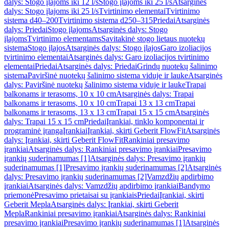
dalys: Stogo įlajoms iki 12 l/s
Stogo įlajoms iki 25 l/s
Atsarginės
dalys: Stogo įlajoms iki 25 l/s
Tvirtinimo elementai
Tvirtinimo
sistema d40–200
Tvirtinimo sistema d250–315
Priedai
Atsarginės
dalys: Priedai
Stogo įlajoms
Atsarginės dalys: Stogo
įlajoms
Tvirtinimo elementams
Savitakinė stogo lietaus nuotekų
sistema
Stogo įlajos
Atsarginės dalys: Stogo įlajos
Garo izoliacijos
tvirtinimo elementai
Atsarginės dalys: Garo izoliacijos tvirtinimo
elementai
Priedai
Atsarginės dalys: Priedai
Grindų nuotekų šalinimo
sistema
Paviršinė nuotekų šalinimo sistema viduje ir lauke
Atsarginės
dalys: Paviršinė nuotekų šalinimo sistema viduje ir lauke
Trapai
balkonams ir terasoms, 10 x 10 cm
Atsarginės dalys: Trapai
balkonams ir terasoms, 10 x 10 cm
Trapai 13 x 13 cm
Trapai
balkonams ir terasoms, 13 x 13 cm
Trapai 15 x 15 cm
Atsarginės
dalys: Trapai 15 x 15 cm
Priedai
Įrankiai, tinklo komponentai ir
programinė įranga
Įrankiai
Įrankiai, skirti Geberit FlowFit
Atsarginės
dalys: Įrankiai, skirti Geberit FlowFit
Rankiniai presavimo
įrankiai
Atsarginės dalys: Rankiniai presavimo įrankiai
Presavimo
įrankių suderinamumas [1]
Atsarginės dalys: Presavimo įrankių
suderinamumas [1]
Presavimo įrankių suderinamumas [2]
Atsarginės
dalys: Presavimo įrankių suderinamumas [2]
Vamzdžių apdirbimo
įrankiai
Atsarginės dalys: Vamzdžių apdirbimo įrankiai
Bandymo
priemonė
Presavimo prietaisai su įrankiais
Priedai
Įrankiai, skirti
Geberit Mepla
Atsarginės dalys: Įrankiai, skirti Geberit
Mepla
Rankiniai presavimo įrankiai
Atsarginės dalys: Rankiniai
presavimo įrankiai
Presavimo įrankių suderinamumas [1]
Atsarginės