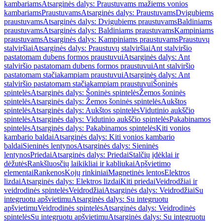
kambariams
Atsarginės dalys: Praustuvams mažiems vonios
kambariams
Praustuvams
Atsarginės dalys: Praustuvams
Dvigubiems
praustuvams
Atsarginės dalys: Dvigubiems praustuvams
Baldiniams
praustuvams
Atsarginės dalys: Baldiniams praustuvams
Kampiniams
praustuvams
Atsarginės dalys: Kampiniams praustuvams
Praustuvų
stalviršiai
Atsarginės dalys: Praustuvų stalviršiai
Ant stalviršio
pastatomam dubens formos praustuvui
Atsarginės dalys: Ant
stalviršio pastatomam dubens formos praustuvui
Ant stalviršio
pastatomam stačiakampiam praustuvui
Atsarginės dalys: Ant
stalviršio pastatomam stačiakampiam praustuvui
Šoninės
spintelės
Atsarginės dalys: Šoninės spintelės
Žemos šoninės
spintelės
Atsarginės dalys: Žemos šoninės spintelės
Aukštos
spintelės
Atsarginės dalys: Aukštos spintelės
Vidutinio aukščio
spintelės
Atsarginės dalys: Vidutinio aukščio spintelės
Pakabinamos
spintelės
Atsarginės dalys: Pakabinamos spintelės
Kiti vonios
kambario baldai
Atsarginės dalys: Kiti vonios kambario
baldai
Sieninės lentynos
Atsarginės dalys: Sieninės
lentynos
Priedai
Atsarginės dalys: Priedai
Stalčių įdėklai ir
dėžutės
Rankšluosčių laikikliai ir kabliukai
Apšvietimo
elementai
Rankenos
Kojų rinkiniai
Magnetinės lentos
Elektros
lizdai
Atsarginės dalys: Elektros lizdai
Kiti priedai
Veidrodžiai ir
veidrodinės spintelės
Veidrodžiai
Atsarginės dalys: Veidrodžiai
Su
integruotu apšvietimu
Atsarginės dalys: Su integruotu
apšvietimu
Veidrodinės spintelės
Atsarginės dalys: Veidrodinės
spintelės
Su integruotu apšvietimu
Atsarginės dalys: Su integruotu