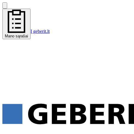
Į geberit.lt
Mano sąrašai