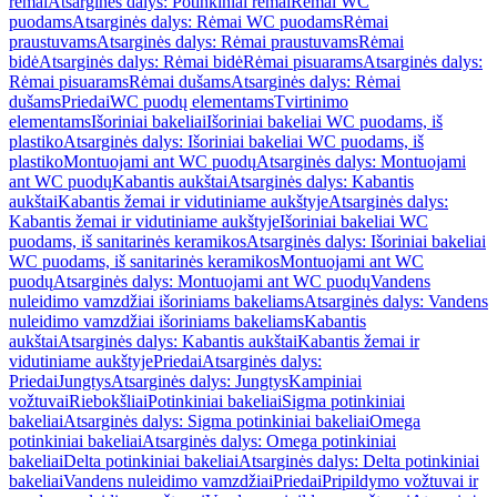
rėmai
Atsarginės dalys: Potinkiniai rėmai
Rėmai WC
puodams
Atsarginės dalys: Rėmai WC puodams
Rėmai
praustuvams
Atsarginės dalys: Rėmai praustuvams
Rėmai
bidė
Atsarginės dalys: Rėmai bidė
Rėmai pisuarams
Atsarginės dalys:
Rėmai pisuarams
Rėmai dušams
Atsarginės dalys: Rėmai
dušams
Priedai
WC puodų elementams
Tvirtinimo
elementams
Išoriniai bakeliai
Išoriniai bakeliai WC puodams, iš
plastiko
Atsarginės dalys: Išoriniai bakeliai WC puodams, iš
plastiko
Montuojami ant WC puodų
Atsarginės dalys: Montuojami
ant WC puodų
Kabantis aukštai
Atsarginės dalys: Kabantis
aukštai
Kabantis žemai ir vidutiniame aukštyje
Atsarginės dalys:
Kabantis žemai ir vidutiniame aukštyje
Išoriniai bakeliai WC
puodams, iš sanitarinės keramikos
Atsarginės dalys: Išoriniai bakeliai
WC puodams, iš sanitarinės keramikos
Montuojami ant WC
puodų
Atsarginės dalys: Montuojami ant WC puodų
Vandens
nuleidimo vamzdžiai išoriniams bakeliams
Atsarginės dalys: Vandens
nuleidimo vamzdžiai išoriniams bakeliams
Kabantis
aukštai
Atsarginės dalys: Kabantis aukštai
Kabantis žemai ir
vidutiniame aukštyje
Priedai
Atsarginės dalys:
Priedai
Jungtys
Atsarginės dalys: Jungtys
Kampiniai
vožtuvai
Riebokšliai
Potinkiniai bakeliai
Sigma potinkiniai
bakeliai
Atsarginės dalys: Sigma potinkiniai bakeliai
Omega
potinkiniai bakeliai
Atsarginės dalys: Omega potinkiniai
bakeliai
Delta potinkiniai bakeliai
Atsarginės dalys: Delta potinkiniai
bakeliai
Vandens nuleidimo vamzdžiai
Priedai
Pripildymo vožtuvai ir