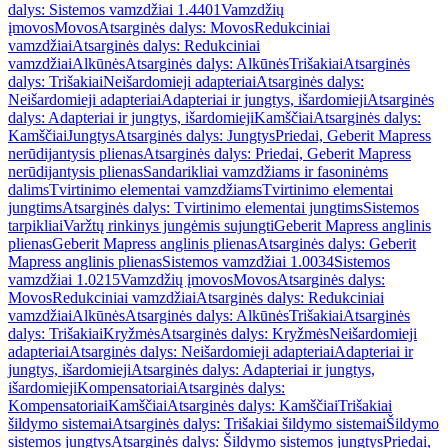
dalys: Sistemos vamzdžiai 1.4401
Vamzdžių
įmovos
Movos
Atsarginės dalys: Movos
Redukciniai
vamzdžiai
Atsarginės dalys: Redukciniai
vamzdžiai
Alkūnės
Atsarginės dalys: Alkūnės
Trišakiai
Atsarginės
dalys: Trišakiai
Neišardomieji adapteriai
Atsarginės dalys:
Neišardomieji adapteriai
Adapteriai ir jungtys, išardomieji
Atsarginės
dalys: Adapteriai ir jungtys, išardomieji
Kamščiai
Atsarginės dalys:
Kamščiai
Jungtys
Atsarginės dalys: Jungtys
Priedai, Geberit Mapress
nerūdijantysis plienas
Atsarginės dalys: Priedai, Geberit Mapress
nerūdijantysis plienas
Sandarikliai vamzdžiams ir fasoninėms
dalims
Tvirtinimo elementai vamzdžiams
Tvirtinimo elementai
jungtims
Atsarginės dalys: Tvirtinimo elementai jungtims
Sistemos
tarpikliai
Varžtų rinkinys jungėmis sujungti
Geberit Mapress anglinis
plienas
Geberit Mapress anglinis plienas
Atsarginės dalys: Geberit
Mapress anglinis plienas
Sistemos vamzdžiai 1.0034
Sistemos
vamzdžiai 1.0215
Vamzdžių įmovos
Movos
Atsarginės dalys:
Movos
Redukciniai vamzdžiai
Atsarginės dalys: Redukciniai
vamzdžiai
Alkūnės
Atsarginės dalys: Alkūnės
Trišakiai
Atsarginės
dalys: Trišakiai
Kryžmės
Atsarginės dalys: Kryžmės
Neišardomieji
adapteriai
Atsarginės dalys: Neišardomieji adapteriai
Adapteriai ir
jungtys, išardomieji
Atsarginės dalys: Adapteriai ir jungtys,
išardomieji
Kompensatoriai
Atsarginės dalys:
Kompensatoriai
Kamščiai
Atsarginės dalys: Kamščiai
Trišakiai
šildymo sistemai
Atsarginės dalys: Trišakiai šildymo sistemai
Šildymo
sistemos jungtys
Atsarginės dalys: Šildymo sistemos jungtys
Priedai,