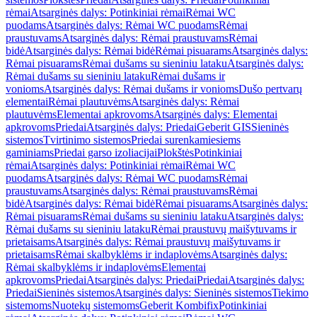
rėmai
Atsarginės dalys: Potinkiniai rėmai
Rėmai WC
puodams
Atsarginės dalys: Rėmai WC puodams
Rėmai
praustuvams
Atsarginės dalys: Rėmai praustuvams
Rėmai
bidė
Atsarginės dalys: Rėmai bidė
Rėmai pisuarams
Atsarginės dalys:
Rėmai pisuarams
Rėmai dušams su sieniniu lataku
Atsarginės dalys:
Rėmai dušams su sieniniu lataku
Rėmai dušams ir
vonioms
Atsarginės dalys: Rėmai dušams ir vonioms
Dušo pertvarų
elementai
Rėmai plautuvėms
Atsarginės dalys: Rėmai
plautuvėms
Elementai apkrovoms
Atsarginės dalys: Elementai
apkrovoms
Priedai
Atsarginės dalys: Priedai
Geberit GIS
Sieninės
sistemos
Tvirtinimo sistemos
Priedai surenkamiesiems
gaminiams
Priedai garso izoliacijai
Plokštės
Potinkiniai
rėmai
Atsarginės dalys: Potinkiniai rėmai
Rėmai WC
puodams
Atsarginės dalys: Rėmai WC puodams
Rėmai
praustuvams
Atsarginės dalys: Rėmai praustuvams
Rėmai
bidė
Atsarginės dalys: Rėmai bidė
Rėmai pisuarams
Atsarginės dalys:
Rėmai pisuarams
Rėmai dušams su sieniniu lataku
Atsarginės dalys:
Rėmai dušams su sieniniu lataku
Rėmai praustuvų maišytuvams ir
prietaisams
Atsarginės dalys: Rėmai praustuvų maišytuvams ir
prietaisams
Rėmai skalbyklėms ir indaplovėms
Atsarginės dalys:
Rėmai skalbyklėms ir indaplovėms
Elementai
apkrovoms
Priedai
Atsarginės dalys: Priedai
Priedai
Atsarginės dalys:
Priedai
Sieninės sistemos
Atsarginės dalys: Sieninės sistemos
Tiekimo
sistemoms
Nuotekų sistemoms
Geberit Kombifix
Potinkiniai