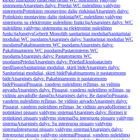
sistemoms
Atsarginės dalys: Priedai WC nuleidimo valdymo
sistemoms
Potinkinio montavimo dalių rinkiniai
Atsarginės dalys:
Potinkinio montavimo dalių rinkiniai
WC nuleidimo valdymo
sistemoms su elektronine nuleidimo funkcija
Atsarginės dalys: WC
nuleidimo valdymo sistemoms su elektronine nuleidimo
funkcija
Jungtys
Geberit Monolith sanitariniai moduliai
Sanitariniai
moduliai WC puodams
Atsarginės dalys: Sanitariniai moduliai WC
puodams
Pakabinamiems WC puodams
Atsarginės dalys:
Pakabinamiems WC puodams
Pastatomiems WC
puodams
Atsarginės dalys: Pastatomiems WC
puodams
Priedai
Atsarginės dalys: Priedai
Eksploatacinės
medžiagos
Sanitariniai moduliai, skirti bidė
Atsarginės dalys:
Sanitariniai moduliai, skirti bidė
Pakabinamoms ir pastatomoms
bidė
Atsarginės dalys: Pakabinamoms ir pastatomoms
bidė
Pisuarai
Pisuarai, vandens nuleidimo režimas, su vidiniu
apvadu
Atsarginės dalys: Pisuarai, vandens nuleidimo režimas, su
vidiniu apvadu
Be dangčio
Atsarginės dalys: Be dangčio
Pisuarai,
vandens nuleidimo režimas, be vidinio apvado
Atsarginės dalys:
Pisuarai, vandens nuleidimo režimas, be vidinio apvado
Išorinei ir
potinkinei pisuarų valdymo sistemai
Atsarginės dalys: Išorinei ir
potinkinei pisuarų valdymo sistemai
Su integruota pisuarų valdymo
sistema
Atsarginės dalys: Su integruota pisuarų valdymo
sistema
Integruotai pisuarų valdymo sistemai
Atsarginės dalys:
Integruotai pisuarų valdymo sistemai
Pisuarai, vandens nuleidimo