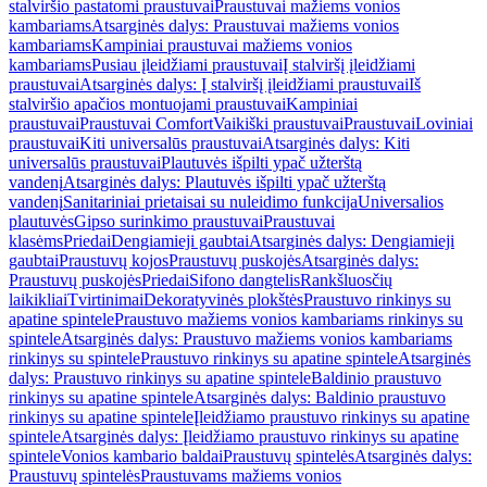
stalviršio pastatomi praustuvai
Praustuvai mažiems vonios
kambariams
Atsarginės dalys: Praustuvai mažiems vonios
kambariams
Kampiniai praustuvai mažiems vonios
kambariams
Pusiau įleidžiami praustuvai
Į stalviršį įleidžiami
praustuvai
Atsarginės dalys: Į stalviršį įleidžiami praustuvai
Iš
stalviršio apačios montuojami praustuvai
Kampiniai
praustuvai
Praustuvai Comfort
Vaikiški praustuvai
Praustuvai
Loviniai
praustuvai
Kiti universalūs praustuvai
Atsarginės dalys: Kiti
universalūs praustuvai
Plautuvės išpilti ypač užterštą
vandenį
Atsarginės dalys: Plautuvės išpilti ypač užterštą
vandenį
Sanitariniai prietaisai su nuleidimo funkcija
Universalios
plautuvės
Gipso surinkimo praustuvai
Praustuvai
klasėms
Priedai
Dengiamieji gaubtai
Atsarginės dalys: Dengiamieji
gaubtai
Praustuvų kojos
Praustuvų puskojės
Atsarginės dalys:
Praustuvų puskojės
Priedai
Sifono dangtelis
Rankšluosčių
laikikliai
Tvirtinimai
Dekoratyvinės plokštės
Praustuvo rinkinys su
apatine spintele
Praustuvo mažiems vonios kambariams rinkinys su
spintele
Atsarginės dalys: Praustuvo mažiems vonios kambariams
rinkinys su spintele
Praustuvo rinkinys su apatine spintele
Atsarginės
dalys: Praustuvo rinkinys su apatine spintele
Baldinio praustuvo
rinkinys su apatine spintele
Atsarginės dalys: Baldinio praustuvo
rinkinys su apatine spintele
Įleidžiamo praustuvo rinkinys su apatine
spintele
Atsarginės dalys: Įleidžiamo praustuvo rinkinys su apatine
spintele
Vonios kambario baldai
Praustuvų spintelės
Atsarginės dalys:
Praustuvų spintelės
Praustuvams mažiems vonios