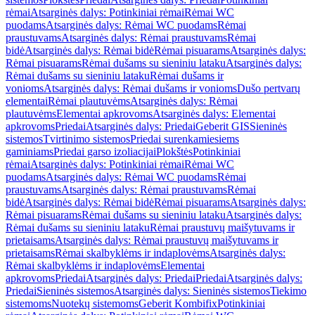
rėmai
Atsarginės dalys: Potinkiniai rėmai
Rėmai WC
puodams
Atsarginės dalys: Rėmai WC puodams
Rėmai
praustuvams
Atsarginės dalys: Rėmai praustuvams
Rėmai
bidė
Atsarginės dalys: Rėmai bidė
Rėmai pisuarams
Atsarginės dalys:
Rėmai pisuarams
Rėmai dušams su sieniniu lataku
Atsarginės dalys:
Rėmai dušams su sieniniu lataku
Rėmai dušams ir
vonioms
Atsarginės dalys: Rėmai dušams ir vonioms
Dušo pertvarų
elementai
Rėmai plautuvėms
Atsarginės dalys: Rėmai
plautuvėms
Elementai apkrovoms
Atsarginės dalys: Elementai
apkrovoms
Priedai
Atsarginės dalys: Priedai
Geberit GIS
Sieninės
sistemos
Tvirtinimo sistemos
Priedai surenkamiesiems
gaminiams
Priedai garso izoliacijai
Plokštės
Potinkiniai
rėmai
Atsarginės dalys: Potinkiniai rėmai
Rėmai WC
puodams
Atsarginės dalys: Rėmai WC puodams
Rėmai
praustuvams
Atsarginės dalys: Rėmai praustuvams
Rėmai
bidė
Atsarginės dalys: Rėmai bidė
Rėmai pisuarams
Atsarginės dalys:
Rėmai pisuarams
Rėmai dušams su sieniniu lataku
Atsarginės dalys:
Rėmai dušams su sieniniu lataku
Rėmai praustuvų maišytuvams ir
prietaisams
Atsarginės dalys: Rėmai praustuvų maišytuvams ir
prietaisams
Rėmai skalbyklėms ir indaplovėms
Atsarginės dalys:
Rėmai skalbyklėms ir indaplovėms
Elementai
apkrovoms
Priedai
Atsarginės dalys: Priedai
Priedai
Atsarginės dalys:
Priedai
Sieninės sistemos
Atsarginės dalys: Sieninės sistemos
Tiekimo
sistemoms
Nuotekų sistemoms
Geberit Kombifix
Potinkiniai