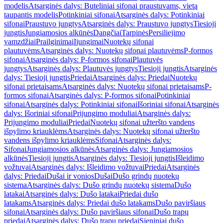
modelis
Atsarginės dalys: Buteliniai sifonai praustuvams, vietą
taupantis modelis
Potinkiniai sifonai
Atsarginės dalys: Potinkiniai
sifonai
Praustuvo jungtys
Atsarginės dalys: Praustuvo jungtys
Tiesioji
jungtis
Jungiamosios alkūnės
Dangčiai
Tarpinės
Persiliejimo
vamzdžiai
Prailginimai
Įjungimai
Nuotekų sifonai
plautuvėms
Atsarginės dalys: Nuotekų sifonai plautuvėms
P-formos
sifonai
Atsarginės dalys: P-formos sifonai
Plautuvės
jungtys
Atsarginės dalys: Plautuvės jungtys
Tiesioji jungtis
Atsarginės
dalys: Tiesioji jungtis
Priedai
Atsarginės dalys: Priedai
Nuotekų
sifonai prietaisams
Atsarginės dalys: Nuotekų sifonai prietaisams
P-
formos sifonai
Atsarginės dalys: P-formos sifonai
Potinkiniai
sifonai
Atsarginės dalys: Potinkiniai sifonai
Išoriniai sifonai
Atsarginės
dalys: Išoriniai sifonai
Prijungimo moduliai
Atsarginės dalys:
Prijungimo moduliai
Priedai
Nuotekų sifonai užteršto vandens
išpylimo kriauklėms
Atsarginės dalys: Nuotekų sifonai užteršto
vandens išpylimo kriauklėms
Sifonai
Atsarginės dalys:
Sifonai
Jungiamosios alkūnės
Atsarginės dalys: Jungiamosios
alkūnės
Tiesioji jungtis
Atsarginės dalys: Tiesioji jungtis
Išleidimo
vožtuvai
Atsarginės dalys: Išleidimo vožtuvai
Priedai
Atsarginės
dalys: Priedai
Dušai ir vonios
Dušai
Dušo grindų nuotekų
sistema
Atsarginės dalys: Dušo grindų nuotekų sistema
Dušo
latakai
Atsarginės dalys: Dušo latakai
Priedai dušo
latakams
Atsarginės dalys: Priedai dušo latakams
Dušo paviršiaus
sifonai
Atsarginės dalys: Dušo paviršiaus sifonai
Dušo trapų
priedai
Atsarginės dalys: Dušo trapų priedai
Sieniniai dušo