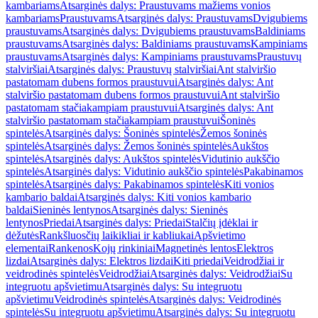
kambariams
Atsarginės dalys: Praustuvams mažiems vonios
kambariams
Praustuvams
Atsarginės dalys: Praustuvams
Dvigubiems
praustuvams
Atsarginės dalys: Dvigubiems praustuvams
Baldiniams
praustuvams
Atsarginės dalys: Baldiniams praustuvams
Kampiniams
praustuvams
Atsarginės dalys: Kampiniams praustuvams
Praustuvų
stalviršiai
Atsarginės dalys: Praustuvų stalviršiai
Ant stalviršio
pastatomam dubens formos praustuvui
Atsarginės dalys: Ant
stalviršio pastatomam dubens formos praustuvui
Ant stalviršio
pastatomam stačiakampiam praustuvui
Atsarginės dalys: Ant
stalviršio pastatomam stačiakampiam praustuvui
Šoninės
spintelės
Atsarginės dalys: Šoninės spintelės
Žemos šoninės
spintelės
Atsarginės dalys: Žemos šoninės spintelės
Aukštos
spintelės
Atsarginės dalys: Aukštos spintelės
Vidutinio aukščio
spintelės
Atsarginės dalys: Vidutinio aukščio spintelės
Pakabinamos
spintelės
Atsarginės dalys: Pakabinamos spintelės
Kiti vonios
kambario baldai
Atsarginės dalys: Kiti vonios kambario
baldai
Sieninės lentynos
Atsarginės dalys: Sieninės
lentynos
Priedai
Atsarginės dalys: Priedai
Stalčių įdėklai ir
dėžutės
Rankšluosčių laikikliai ir kabliukai
Apšvietimo
elementai
Rankenos
Kojų rinkiniai
Magnetinės lentos
Elektros
lizdai
Atsarginės dalys: Elektros lizdai
Kiti priedai
Veidrodžiai ir
veidrodinės spintelės
Veidrodžiai
Atsarginės dalys: Veidrodžiai
Su
integruotu apšvietimu
Atsarginės dalys: Su integruotu
apšvietimu
Veidrodinės spintelės
Atsarginės dalys: Veidrodinės
spintelės
Su integruotu apšvietimu
Atsarginės dalys: Su integruotu