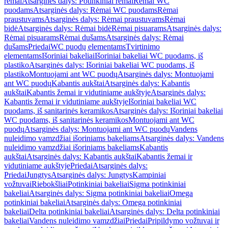
rėmai
Atsarginės dalys: Potinkiniai rėmai
Rėmai WC
puodams
Atsarginės dalys: Rėmai WC puodams
Rėmai
praustuvams
Atsarginės dalys: Rėmai praustuvams
Rėmai
bidė
Atsarginės dalys: Rėmai bidė
Rėmai pisuarams
Atsarginės dalys:
Rėmai pisuarams
Rėmai dušams
Atsarginės dalys: Rėmai
dušams
Priedai
WC puodų elementams
Tvirtinimo
elementams
Išoriniai bakeliai
Išoriniai bakeliai WC puodams, iš
plastiko
Atsarginės dalys: Išoriniai bakeliai WC puodams, iš
plastiko
Montuojami ant WC puodų
Atsarginės dalys: Montuojami
ant WC puodų
Kabantis aukštai
Atsarginės dalys: Kabantis
aukštai
Kabantis žemai ir vidutiniame aukštyje
Atsarginės dalys:
Kabantis žemai ir vidutiniame aukštyje
Išoriniai bakeliai WC
puodams, iš sanitarinės keramikos
Atsarginės dalys: Išoriniai bakeliai
WC puodams, iš sanitarinės keramikos
Montuojami ant WC
puodų
Atsarginės dalys: Montuojami ant WC puodų
Vandens
nuleidimo vamzdžiai išoriniams bakeliams
Atsarginės dalys: Vandens
nuleidimo vamzdžiai išoriniams bakeliams
Kabantis
aukštai
Atsarginės dalys: Kabantis aukštai
Kabantis žemai ir
vidutiniame aukštyje
Priedai
Atsarginės dalys:
Priedai
Jungtys
Atsarginės dalys: Jungtys
Kampiniai
vožtuvai
Riebokšliai
Potinkiniai bakeliai
Sigma potinkiniai
bakeliai
Atsarginės dalys: Sigma potinkiniai bakeliai
Omega
potinkiniai bakeliai
Atsarginės dalys: Omega potinkiniai
bakeliai
Delta potinkiniai bakeliai
Atsarginės dalys: Delta potinkiniai
bakeliai
Vandens nuleidimo vamzdžiai
Priedai
Pripildymo vožtuvai ir