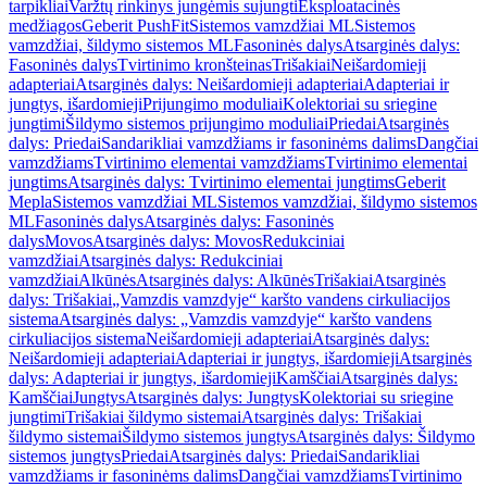
tarpikliai
Varžtų rinkinys jungėmis sujungti
Eksploatacinės
medžiagos
Geberit PushFit
Sistemos vamzdžiai ML
Sistemos
vamzdžiai, šildymo sistemos ML
Fasoninės dalys
Atsarginės dalys:
Fasoninės dalys
Tvirtinimo kronšteinas
Trišakiai
Neišardomieji
adapteriai
Atsarginės dalys: Neišardomieji adapteriai
Adapteriai ir
jungtys, išardomieji
Prijungimo moduliai
Kolektoriai su sriegine
jungtimi
Šildymo sistemos prijungimo moduliai
Priedai
Atsarginės
dalys: Priedai
Sandarikliai vamzdžiams ir fasoninėms dalims
Dangčiai
vamzdžiams
Tvirtinimo elementai vamzdžiams
Tvirtinimo elementai
jungtims
Atsarginės dalys: Tvirtinimo elementai jungtims
Geberit
Mepla
Sistemos vamzdžiai ML
Sistemos vamzdžiai, šildymo sistemos
ML
Fasoninės dalys
Atsarginės dalys: Fasoninės
dalys
Movos
Atsarginės dalys: Movos
Redukciniai
vamzdžiai
Atsarginės dalys: Redukciniai
vamzdžiai
Alkūnės
Atsarginės dalys: Alkūnės
Trišakiai
Atsarginės
dalys: Trišakiai
„Vamzdis vamzdyje“ karšto vandens cirkuliacijos
sistema
Atsarginės dalys: „Vamzdis vamzdyje“ karšto vandens
cirkuliacijos sistema
Neišardomieji adapteriai
Atsarginės dalys:
Neišardomieji adapteriai
Adapteriai ir jungtys, išardomieji
Atsarginės
dalys: Adapteriai ir jungtys, išardomieji
Kamščiai
Atsarginės dalys:
Kamščiai
Jungtys
Atsarginės dalys: Jungtys
Kolektoriai su sriegine
jungtimi
Trišakiai šildymo sistemai
Atsarginės dalys: Trišakiai
šildymo sistemai
Šildymo sistemos jungtys
Atsarginės dalys: Šildymo
sistemos jungtys
Priedai
Atsarginės dalys: Priedai
Sandarikliai
vamzdžiams ir fasoninėms dalims
Dangčiai vamzdžiams
Tvirtinimo