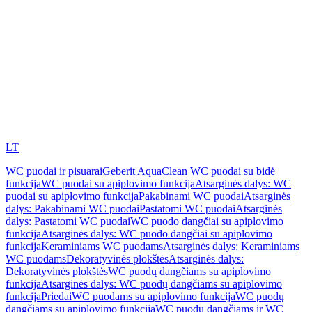
LT
WC puodai ir pisuarai
Geberit AquaClean WC puodai su bidė
funkcija
WC puodai su apiplovimo funkcija
Atsarginės dalys: WC
puodai su apiplovimo funkcija
Pakabinami WC puodai
Atsarginės
dalys: Pakabinami WC puodai
Pastatomi WC puodai
Atsarginės
dalys: Pastatomi WC puodai
WC puodo dangčiai su apiplovimo
funkcija
Atsarginės dalys: WC puodo dangčiai su apiplovimo
funkcija
Keraminiams WC puodams
Atsarginės dalys: Keraminiams
WC puodams
Dekoratyvinės plokštės
Atsarginės dalys:
Dekoratyvinės plokštės
WC puodų dangčiams su apiplovimo
funkcija
Atsarginės dalys: WC puodų dangčiams su apiplovimo
funkcija
Priedai
WC puodams su apiplovimo funkcija
WC puodų
dangčiams su apiplovimo funkcija
WC puodų dangčiams ir WC