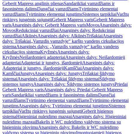
Geberit Mapress anglinis plienas
Sandarikliai vamzdžiams ir
fasoninėms dalims
Dangčiai vamzdžiams
Tvirtinimo elementai
vamzdžiams
Tvirtinimo elementai jungtims
Sistemos tarpikliai
Varžtų
rinkinys jungėmis sujungti
Geberit Mapress varis
Geberit Mapress
varis
Atsarginės dalys: Geberit Mapress varis
Movos
Atsarginės dalys:
Movos
Redukciniai vamzdžiai
Atsarginės dalys: Redukciniai
vamzdžiai
Alkūnės
Atsarginės dalys: Alkūnės
Trišakiai
Atsarginės
dalys: Trišakiai
„Vamzdis vamzdyje“ karšto vandens cirkuliacijos
sistema
Atsarginės dalys: „Vamzdis vamzdyje“ karšto vandens
cirkuliacijos sistema
Kryžmės
Atsarginės dalys:
Kryžmės
Neišardomieji adapteriai
Atsarginės dalys: Neišardomieji
adapteriai
Adapteriai ir jungtys, išardomieji
Atsarginės dalys:
Adapteriai ir jungtys, išardomieji
Kamščiai
Atsarginės dalys:
Kamščiai
Jungtys
Atsarginės dalys: Jungtys
Trišakiai šildymo
sistemai
Atsarginės dalys: Trišakiai šildymo sistemai
Šildymo
sistemos jungtys
Atsarginės dalys: Šildymo sistemos jungtys
Priedai
Geberit Mapress varis
Atsarginės dalys: Priedai Geberit Mapress
varis
Sandarikliai vamzdžiams ir fasoninėms dalims
Dangčiai
vamzdžiams
Tvirtinimo elementai vamzdžiams
Tvirtinimo elementai
jungtims
Atsarginės dalys: Tvirtinimo elementai jungtims
Sistemos
tarpikliai
Varžtų rinkinys jungėmis sujungti
Geberit higienos
sistema
Higieniniai nuleidimo mazgai
Atsarginės dalys: Higieniniai
nuleidimo mazgai
Bakelis ir WC nuleidimo valdymo sistema su
higieniniu plovimu
Atsarginės dalys: Bakelis ir WC nuleidimo
valdymo sistema su higieniniu plovimu
Įmontuojamieji higienos