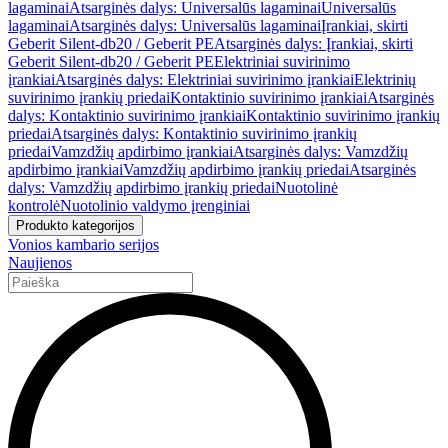
lagaminai
Atsarginės dalys: Universalūs lagaminai
Universalūs
lagaminai
Atsarginės dalys: Universalūs lagaminai
Įrankiai, skirti
Geberit Silent-db20 / Geberit PE
Atsarginės dalys: Įrankiai, skirti
Geberit Silent-db20 / Geberit PE
Elektriniai suvirinimo
įrankiai
Atsarginės dalys: Elektriniai suvirinimo įrankiai
Elektrinių
suvirinimo įrankių priedai
Kontaktinio suvirinimo įrankiai
Atsarginės
dalys: Kontaktinio suvirinimo įrankiai
Kontaktinio suvirinimo įrankių
priedai
Atsarginės dalys: Kontaktinio suvirinimo įrankių
priedai
Vamzdžių apdirbimo įrankiai
Atsarginės dalys: Vamzdžių
apdirbimo įrankiai
Vamzdžių apdirbimo įrankių priedai
Atsarginės
dalys: Vamzdžių apdirbimo įrankių priedai
Nuotolinė
kontrolė
Nuotolinio valdymo įrenginiai
Produkto kategorijos
Vonios kambario serijos
Naujienos