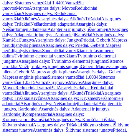
dalys: Sistemos vamzdžiai 1.4401
Vamzdžių
įmovos
Movos
Atsarginės dalys: Movos
Redukciniai
vamzdžiai
Atsarginės dalys: Redukciniai
vamzdžiai
Alkūnės
Atsarginės dalys: Alkūnės
Trišakiai
Atsarginės
dalys: Trišakiai
Neišardomieji adapteriai
Atsarginės dalys:
Neišardomieji adapteriai
Adapteriai ir jungtys, išardomieji
Atsarginės
dalys: Adapteriai ir jungtys, išardomieji
Kamščiai
Atsarginės dalys:
Kamščiai
Jungtys
Atsarginės dalys: Jungtys
Priedai, Geberit Mapress
nerūdijantysis plienas
Atsarginės dalys: Priedai, Geberit Mapress
nerūdijantysis plienas
Sandarikliai vamzdžiams ir fasoninėms
dalims
Tvirtinimo elementai vamzdžiams
Tvirtinimo elementai
jungtims
Atsarginės dalys: Tvirtinimo elementai jungtims
Sistemos
tarpikliai
Varžtų rinkinys jungėmis sujungti
Geberit Mapress anglinis
plienas
Geberit Mapress anglinis plienas
Atsarginės dalys: Geberit
Mapress anglinis plienas
Sistemos vamzdžiai 1.0034
Sistemos
vamzdžiai 1.0215
Vamzdžių įmovos
Movos
Atsarginės dalys:
Movos
Redukciniai vamzdžiai
Atsarginės dalys: Redukciniai
vamzdžiai
Alkūnės
Atsarginės dalys: Alkūnės
Trišakiai
Atsarginės
dalys: Trišakiai
Kryžmės
Atsarginės dalys: Kryžmės
Neišardomieji
adapteriai
Atsarginės dalys: Neišardomieji adapteriai
Adapteriai ir
jungtys, išardomieji
Atsarginės dalys: Adapteriai ir jungtys,
išardomieji
Kompensatoriai
Atsarginės dalys:
Kompensatoriai
Kamščiai
Atsarginės dalys: Kamščiai
Trišakiai
šildymo sistemai
Atsarginės dalys: Trišakiai šildymo sistemai
Šildymo
sistemos jungtys
Atsarginės dalys: Šildymo sistemos jungtys
Priedai,