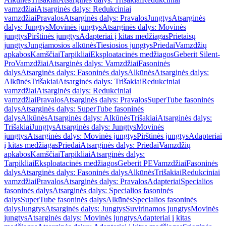
vamzdžiai
Atsarginės dalys: Redukciniai
vamzdžiai
Pravalos
Atsarginės dalys: Pravalos
Jungtys
Atsarginės
dalys: Jungtys
Movinės jungtys
Atsarginės dalys: Movinės
jungtys
Pirštinės jungtys
Adapteriai į kitas medžiagas
Prietaisų
jungtys
Jungiamosios alkūnės
Tiesiosios jungtys
Priedai
Vamzdžių
apkabos
Kamščiai
Tarpikliai
Eksploatacinės medžiagos
Geberit Silent-
Pro
Vamzdžiai
Atsarginės dalys: Vamzdžiai
Fasoninės
dalys
Atsarginės dalys: Fasoninės dalys
Alkūnės
Atsarginės dalys:
Alkūnės
Trišakiai
Atsarginės dalys: Trišakiai
Redukciniai
vamzdžiai
Atsarginės dalys: Redukciniai
vamzdžiai
Pravalos
Atsarginės dalys: Pravalos
SuperTube fasoninės
dalys
Atsarginės dalys: SuperTube fasoninės
dalys
Alkūnės
Atsarginės dalys: Alkūnės
Trišakiai
Atsarginės dalys:
Trišakiai
Jungtys
Atsarginės dalys: Jungtys
Movinės
jungtys
Atsarginės dalys: Movinės jungtys
Pirštinės jungtys
Adapteriai
į kitas medžiagas
Priedai
Atsarginės dalys: Priedai
Vamzdžių
apkabos
Kamščiai
Tarpikliai
Atsarginės dalys:
Tarpikliai
Eksploatacinės medžiagos
Geberit PE
Vamzdžiai
Fasoninės
dalys
Atsarginės dalys: Fasoninės dalys
Alkūnės
Trišakiai
Redukciniai
vamzdžiai
Pravalos
Atsarginės dalys: Pravalos
Adapteriai
Specialios
fasoninės dalys
Atsarginės dalys: Specialios fasoninės
dalys
SuperTube fasoninės dalys
Alkūnės
Specialios fasoninės
dalys
Jungtys
Atsarginės dalys: Jungtys
Suvirinamos jungtys
Movinės
jungtys
Atsarginės dalys: Movinės jungtys
Adapteriai į kitas