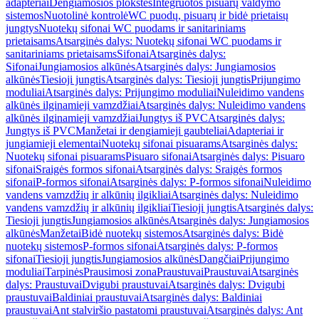
adapteriai
Dengiamosios plokštės
Integruotos pisuarų valdymo
sistemos
Nuotolinė kontrolė
WC puodų, pisuarų ir bidė prietaisų
jungtys
Nuotekų sifonai WC puodams ir sanitariniams
prietaisams
Atsarginės dalys: Nuotekų sifonai WC puodams ir
sanitariniams prietaisams
Sifonai
Atsarginės dalys:
Sifonai
Jungiamosios alkūnės
Atsarginės dalys: Jungiamosios
alkūnės
Tiesioji jungtis
Atsarginės dalys: Tiesioji jungtis
Prijungimo
moduliai
Atsarginės dalys: Prijungimo moduliai
Nuleidimo vandens
alkūnės ilginamieji vamzdžiai
Atsarginės dalys: Nuleidimo vandens
alkūnės ilginamieji vamzdžiai
Jungtys iš PVC
Atsarginės dalys:
Jungtys iš PVC
Manžetai ir dengiamieji gaubteliai
Adapteriai ir
jungiamieji elementai
Nuotekų sifonai pisuarams
Atsarginės dalys:
Nuotekų sifonai pisuarams
Pisuaro sifonai
Atsarginės dalys: Pisuaro
sifonai
Sraigės formos sifonai
Atsarginės dalys: Sraigės formos
sifonai
P-formos sifonai
Atsarginės dalys: P-formos sifonai
Nuleidimo
vandens vamzdžių ir alkūnių ilgikliai
Atsarginės dalys: Nuleidimo
vandens vamzdžių ir alkūnių ilgikliai
Tiesioji jungtis
Atsarginės dalys:
Tiesioji jungtis
Jungiamosios alkūnės
Atsarginės dalys: Jungiamosios
alkūnės
Manžetai
Bidė nuotekų sistemos
Atsarginės dalys: Bidė
nuotekų sistemos
P-formos sifonai
Atsarginės dalys: P-formos
sifonai
Tiesioji jungtis
Jungiamosios alkūnės
Dangčiai
Prijungimo
moduliai
Tarpinės
Prausimosi zona
Praustuvai
Praustuvai
Atsarginės
dalys: Praustuvai
Dvigubi praustuvai
Atsarginės dalys: Dvigubi
praustuvai
Baldiniai praustuvai
Atsarginės dalys: Baldiniai
praustuvai
Ant stalviršio pastatomi praustuvai
Atsarginės dalys: Ant