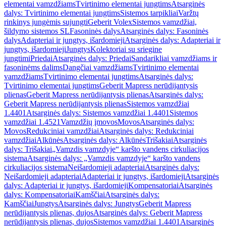
elementai vamzdžiams
Tvirtinimo elementai jungtims
Atsarginės
dalys: Tvirtinimo elementai jungtims
Sistemos tarpikliai
Varžtų
rinkinys jungėmis sujungti
Geberit Volex
Sistemos vamzdžiai,
šildymo sistemos SL
Fasoninės dalys
Atsarginės dalys: Fasoninės
dalys
Adapteriai ir jungtys, išardomieji
Atsarginės dalys: Adapteriai ir
jungtys, išardomieji
Jungtys
Kolektoriai su sriegine
jungtimi
Priedai
Atsarginės dalys: Priedai
Sandarikliai vamzdžiams ir
fasoninėms dalims
Dangčiai vamzdžiams
Tvirtinimo elementai
vamzdžiams
Tvirtinimo elementai jungtims
Atsarginės dalys:
Tvirtinimo elementai jungtims
Geberit Mapress nerūdijantysis
plienas
Geberit Mapress nerūdijantysis plienas
Atsarginės dalys:
Geberit Mapress nerūdijantysis plienas
Sistemos vamzdžiai
1.4401
Atsarginės dalys: Sistemos vamzdžiai 1.4401
Sistemos
vamzdžiai 1.4521
Vamzdžių įmovos
Movos
Atsarginės dalys:
Movos
Redukciniai vamzdžiai
Atsarginės dalys: Redukciniai
vamzdžiai
Alkūnės
Atsarginės dalys: Alkūnės
Trišakiai
Atsarginės
dalys: Trišakiai
„Vamzdis vamzdyje“ karšto vandens cirkuliacijos
sistema
Atsarginės dalys: „Vamzdis vamzdyje“ karšto vandens
cirkuliacijos sistema
Neišardomieji adapteriai
Atsarginės dalys:
Neišardomieji adapteriai
Adapteriai ir jungtys, išardomieji
Atsarginės
dalys: Adapteriai ir jungtys, išardomieji
Kompensatoriai
Atsarginės
dalys: Kompensatoriai
Kamščiai
Atsarginės dalys:
Kamščiai
Jungtys
Atsarginės dalys: Jungtys
Geberit Mapress
nerūdijantysis plienas, dujos
Atsarginės dalys: Geberit Mapress
nerūdijantysis plienas, dujos
Sistemos vamzdžiai 1.4401
Atsarginės