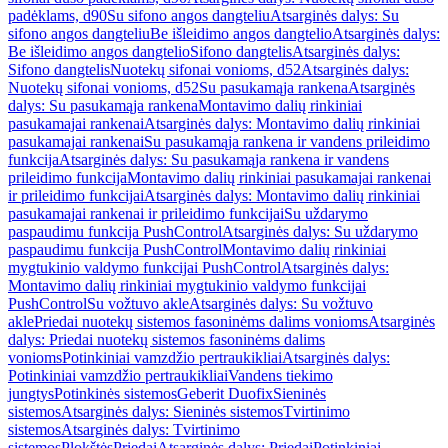
padėklams, d90
Su sifono angos dangteliu
Atsarginės dalys: Su
sifono angos dangteliu
Be išleidimo angos dangtelio
Atsarginės dalys:
Be išleidimo angos dangtelio
Sifono dangtelis
Atsarginės dalys:
Sifono dangtelis
Nuotekų sifonai vonioms, d52
Atsarginės dalys:
Nuotekų sifonai vonioms, d52
Su pasukamąja rankena
Atsarginės
dalys: Su pasukamąja rankena
Montavimo dalių rinkiniai
pasukamajai rankenai
Atsarginės dalys: Montavimo dalių rinkiniai
pasukamajai rankenai
Su pasukamąja rankena ir vandens prileidimo
funkcija
Atsarginės dalys: Su pasukamąja rankena ir vandens
prileidimo funkcija
Montavimo dalių rinkiniai pasukamajai rankenai
ir prileidimo funkcijai
Atsarginės dalys: Montavimo dalių rinkiniai
pasukamajai rankenai ir prileidimo funkcijai
Su uždarymo
paspaudimu funkcija PushControl
Atsarginės dalys: Su uždarymo
paspaudimu funkcija PushControl
Montavimo dalių rinkiniai
mygtukinio valdymo funkcijai PushControl
Atsarginės dalys:
Montavimo dalių rinkiniai mygtukinio valdymo funkcijai
PushControl
Su vožtuvo akle
Atsarginės dalys: Su vožtuvo
akle
Priedai nuotekų sistemos fasoninėms dalims vonioms
Atsarginės
dalys: Priedai nuotekų sistemos fasoninėms dalims
vonioms
Potinkiniai vamzdžio pertraukikliai
Atsarginės dalys:
Potinkiniai vamzdžio pertraukikliai
Vandens tiekimo
jungtys
Potinkinės sistemos
Geberit Duofix
Sieninės
sistemos
Atsarginės dalys: Sieninės sistemos
Tvirtinimo
sistemos
Atsarginės dalys: Tvirtinimo
sistemos
Plokštės
Priedai
Atsarginės dalys: Priedai
Potinkiniai