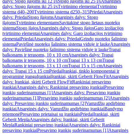
dalys: Stogo įlajoms iki 12 l/s
Stogo įlajoms iki 25 l/s
Atsarginės
dalys: Stogo įlajoms iki 25 l/s
Tvirtinimo elementai
Tvirtinimo
sistema d40–200
Tvirtinimo sistema d250–315
Priedai
Atsarginės
dalys: Priedai
Stogo įlajoms
Atsarginės dalys: Stogo
įlajoms
Tvirtinimo elementams
Savitakinė stogo lietaus nuotekų
sistema
Stogo įlajos
Atsarginės dalys: Stogo įlajos
Garo izoliacijos
tvirtinimo elementai
Atsarginės dalys: Garo izoliacijos tvirtinimo
elementai
Priedai
Atsarginės dalys: Priedai
Grindų nuotekų šalinimo
sistema
Paviršinė nuotekų šalinimo sistema viduje ir lauke
Atsarginės
dalys: Paviršinė nuotekų šalinimo sistema viduje ir lauke
Trapai
balkonams ir terasoms, 10 x 10 cm
Atsarginės dalys: Trapai
balkonams ir terasoms, 10 x 10 cm
Trapai 13 x 13 cm
Trapai
balkonams ir terasoms, 13 x 13 cm
Trapai 15 x 15 cm
Atsarginės
dalys: Trapai 15 x 15 cm
Priedai
Įrankiai, tinklo komponentai ir
programinė įranga
Įrankiai
Įrankiai, skirti Geberit FlowFit
Atsarginės
dalys: Įrankiai, skirti Geberit FlowFit
Rankiniai presavimo
įrankiai
Atsarginės dalys: Rankiniai presavimo įrankiai
Presavimo
įrankių suderinamumas [1]
Atsarginės dalys: Presavimo įrankių
suderinamumas [1]
Presavimo įrankių suderinamumas [2]
Atsarginės
dalys: Presavimo įrankių suderinamumas [2]
Vamzdžių apdirbimo
įrankiai
Atsarginės dalys: Vamzdžių apdirbimo įrankiai
Bandymo
priemonė
Presavimo prietaisai su įrankiais
Priedai
Įrankiai, skirti
Geberit Mepla
Atsarginės dalys: Įrankiai, skirti Geberit
Mepla
Rankiniai presavimo įrankiai
Atsarginės dalys: Rankiniai
presavimo įrankiai
Presavimo įrankių suderinamumas [1]
Atsarginės