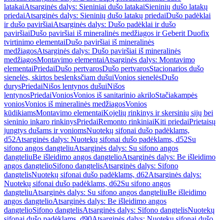
latakai
Atsarginės dalys: Sieniniai dušo latakai
Sieninių dušo latakų
priedai
Atsarginės dalys: Sieninių dušo latakų priedai
Dušo padėklai
ir dušo paviršiai
Atsarginės dalys: Dušo padėklai ir dušo
paviršiai
Dušo paviršiai iš mineralinės medžiagos ir Geberit Duofix
tvirtinimo elementai
Dušo paviršiai iš mineralinės
medžiagos
Atsarginės dalys: Dušo paviršiai iš mineralinės
medžiagos
Montavimo elementai
Atsarginės dalys: Montavimo
elementai
Priedai
Dušo pertvaros
Dušo pertvaros
Stacionarios dušo
sienelės, skirtos beslenksčiam dušui
Vonios sienelės
Dušo
durys
Priedai
Nišos lentynos dušui
Nišos
lentynos
Priedai
Vonios
Vonios iš sanitarinio akrilo
Stačiakampės
vonios
Vonios iš mineralinės medžiagos
Vonios
kūdikiams
Montavimo elementai
Kojelių rinkinys ir skersinių sijų bei
sieninio inkaro rinkinys
Priedai
Remonto rinkiniai
Kiti priedai
Prietaisų
jungtys dušams ir vonioms
Nuotekų sifonai dušo padėklams,
d52
Atsarginės dalys: Nuotekų sifonai dušo padėklams, d52
Su
sifono angos dangteliu
Atsarginės dalys: Su sifono angos
dangteliu
Be išleidimo angos dangtelio
Atsarginės dalys: Be išleidimo
angos dangtelio
Sifono dangtelis
Atsarginės dalys: Sifono
dangtelis
Nuotekų sifonai dušo padėklams, d62
Atsarginės dalys:
Nuotekų sifonai dušo padėklams, d62
Su sifono angos
dangteliu
Atsarginės dalys: Su sifono angos dangteliu
Be išleidimo
angos dangtelio
Atsarginės dalys: Be išleidimo angos
dangtelio
Sifono dangtelis
Atsarginės dalys: Sifono dangtelis
Nuotekų
sifonai dušo padėklams, d90
Atsarginės dalys: Nuotekų sifonai dušo