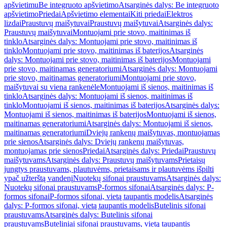
apšvietimu
Be integruoto apšvietimo
Atsarginės dalys: Be integruoto
apšvietimo
Priedai
Apšvietimo elementai
Kiti priedai
Elektros
lizdai
Praustuvų maišytuvai
Praustuvų maišytuvai
Atsarginės dalys:
Praustuvų maišytuvai
Montuojami prie stovo, maitinimas iš
tinklo
Atsarginės dalys: Montuojami prie stovo, maitinimas iš
tinklo
Montuojami prie stovo, maitinimas iš baterijos
Atsarginės
dalys: Montuojami prie stovo, maitinimas iš baterijos
Montuojami
prie stovo, maitinamas generatoriumi
Atsarginės dalys: Montuojami
prie stovo, maitinamas generatoriumi
Montuojami prie stovo,
maišytuvai su viena rankenėle
Montuojami iš sienos, maitinimas iš
tinklo
Atsarginės dalys: Montuojami iš sienos, maitinimas iš
tinklo
Montuojami iš sienos, maitinimas iš baterijos
Atsarginės dalys:
Montuojami iš sienos, maitinimas iš baterijos
Montuojami iš sienos,
maitinamas generatoriumi
Atsarginės dalys: Montuojami iš sienos,
maitinamas generatoriumi
Dviejų rankenų maišytuvas, montuojamas
prie sienos
Atsarginės dalys: Dviejų rankenų maišytuvas,
montuojamas prie sienos
Priedai
Atsarginės dalys: Priedai
Praustuvų
maišytuvams
Atsarginės dalys: Praustuvų maišytuvams
Prietaisų
jungtys praustuvams, plautuvėms, prietaisams ir plautuvėms išpilti
ypač užterštą vandenį
Nuotekų sifonai praustuvams
Atsarginės dalys:
Nuotekų sifonai praustuvams
P-formos sifonai
Atsarginės dalys: P-
formos sifonai
P-formos sifonai, vietą taupantis modelis
Atsarginės
dalys: P-formos sifonai, vietą taupantis modelis
Butelinis sifonai
praustuvams
Atsarginės dalys: Butelinis sifonai
praustuvams
Buteliniai sifonai praustuvams, vietą taupantis