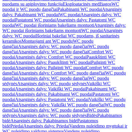
puodams su apiplovimo funkcija
Eksploatacinės medžiagos
WC
puodai ir WC puodų dangčiai
Pakabinami WC puodai
Atsarginės
dalys: Pakabinami WC puodai
WC puodai
Atsarginės dalys: WC
puodai
Pastatomi WC puodai
Atsarginės dalys: Pastatomi WC
puodai
WC puodai išoriniams bakeliams montuoti
Atsarginės dalys:
WC puodai išoriniams bakeliams montuoti
WC puodai
Atsarginės
dalys: WC puodai
Išoriniai bakeliai WC puodams, iš sanitarinės
keramikos
Montuojami ant WC puodų
WC puodų
dangčiai
Atsarginės dalys: WC puodų dangčiai
WC puodų
dangčiai
Atsarginės dalys: WC puodų dangčiai
Comfort WC
puodai
Atsarginės dalys: Comfort WC puodai
Paaukštinti WC
puodai
Atsarginės dalys: Paaukštinti WC puodai
Pailginti WC
puodai
Atsarginės dalys: Pailginti WC puodai
Comfort WC puodų
dangčiai
Atsarginės dalys: Comfort WC puodų dangčiai
WC puodų
dangčiai
Atsarginės dalys: WC puodų dangčiai
WC puodų
sėdynės
Atsarginės dalys: WC puodų sėdynės
Vaikiški WC
puodai
Atsarginės dalys: Vaikiški WC puodai
Pakabinami WC
puodai
Atsarginės dalys: Pakabinami WC puodai
Pastatomi WC
puodai
Atsarginės dalys: Pastatomi WC puodai
Vaikiški WC puodų
dangčiai
Atsarginės dalys: Vaikiški WC puodų dangčiai
WC puodų
dangčiai
Atsarginės dalys: WC puodų dangčiai
WC puodų
sėdynės
Atsarginės dalys: WC puodų sėdynės
Bidės
Pakabinamos
bidė
Atsarginės dalys: Pakabinamos bidė
Pastatomos
bidė
Priedai
Atsarginės dalys: Priedai
Vandens nuleidimo mygtukai ir
WC nuleidimo valdymo sistemos
Vandens nuleidimo