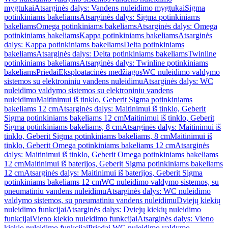
mygtukai
Atsarginės dalys: Vandens nuleidimo mygtukai
Sigma
potinkiniams bakeliams
Atsarginės dalys: Sigma potinkiniams
bakeliams
Omega potinkiniams bakeliams
Atsarginės dalys: Omega
potinkiniams bakeliams
Kappa potinkiniams bakeliams
Atsarginės
dalys: Kappa potinkiniams bakeliams
Delta potinkiniams
bakeliams
Atsarginės dalys: Delta potinkiniams bakeliams
Twinline
potinkiniams bakeliams
Atsarginės dalys: Twinline potinkiniams
bakeliams
Priedai
Eksploatacinės medžiagos
WC nuleidimo valdymo
sistemos su elektroniniu vandens nuleidimu
Atsarginės dalys: WC
nuleidimo valdymo sistemos su elektroniniu vandens
nuleidimu
Maitinimui iš tinklo, Geberit Sigma potinkiniams
bakeliams 12 cm
Atsarginės dalys: Maitinimui iš tinklo, Geberit
Sigma potinkiniams bakeliams 12 cm
Maitinimui iš tinklo, Geberit
Sigma potinkiniams bakeliams, 8 cm
Atsarginės dalys: Maitinimui iš
tinklo, Geberit Sigma potinkiniams bakeliams, 8 cm
Maitinimui iš
tinklo, Geberit Omega potinkiniams bakeliams 12 cm
Atsarginės
dalys: Maitinimui iš tinklo, Geberit Omega potinkiniams bakeliams
12 cm
Maitinimui iš baterijos, Geberit Sigma potinkiniams bakeliams
12 cm
Atsarginės dalys: Maitinimui iš baterijos, Geberit Sigma
potinkiniams bakeliams 12 cm
WC nuleidimo valdymo sistemos, su
pneumatiniu vandens nuleidimu
Atsarginės dalys: WC nuleidimo
valdymo sistemos, su pneumatiniu vandens nuleidimu
Dviejų kiekių
nuleidimo funkcijai
Atsarginės dalys: Dviejų kiekių nuleidimo
funkcijai
Vieno kiekio nuleidimo funkcijai
Atsarginės dalys: Vieno
kiekio nuleidimo funkcijai
Priedai WC nuleidimo valdymo