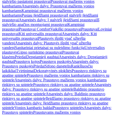
stalviršio pastatomi praustuvai
Praustuvai mažiems vonios
kambariams
Atsarginės dalys: Praustuvai mažiems vonios
kambariams
Kampiniai praustuvai mažiems vonios
kambariams
Pusiau įleidžiami praustuvai
Į stalviršį įleidžiami
praustuvai
Atsarginės dalys: Į stalviršį įleidžiami praustuvai
Iš
stalviršio apačios montuojami praustuvai
Kampiniai
praustuvai
Praustuvai Comfort
Vaikiški praustuvai
Praustuvai
Loviniai
praustuvai
Kiti universalūs praustuvai
Atsarginės dalys: Kiti
universalūs praustuvai
Plautuvės išpilti ypač užterštą
vandenį
Atsarginės dalys: Plautuvės išpilti ypač užterštą
vandenį
Sanitariniai prietaisai su nuleidimo funkcija
Universalios
plautuvės
Gipso surinkimo praustuvai
Praustuvai
klasėms
Priedai
Dengiamieji gaubtai
Atsarginės dalys: Dengiamieji
gaubtai
Praustuvų kojos
Praustuvų puskojės
Atsarginės dalys:
Praustuvų puskojės
Priedai
Sifono dangtelis
Rankšluosčių
laikikliai
Tvirtinimai
Dekoratyvinės plokštės
Praustuvo rinkinys su
apatine spintele
Praustuvo mažiems vonios kambariams rinkinys su
spintele
Atsarginės dalys: Praustuvo mažiems vonios kambariams
rinkinys su spintele
Praustuvo rinkinys su apatine spintele
Atsarginės
dalys: Praustuvo rinkinys su apatine spintele
Baldinio praustuvo
rinkinys su apatine spintele
Atsarginės dalys: Baldinio praustuvo
rinkinys su apatine spintele
Įleidžiamo praustuvo rinkinys su apatine
spintele
Atsarginės dalys: Įleidžiamo praustuvo rinkinys su apatine
spintele
Vonios kambario baldai
Praustuvų spintelės
Atsarginės dalys:
Praustuvų spintelės
Praustuvams mažiems vonios