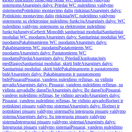
sistemoms
Atsarginės dalys: Priedai WC nuleidimo valdymo
sistemoms
Potinkinio montavimo dalių rinkiniai
Atsarginės dalys:
Potinkinio montavimo dalių rinkiniai
WC nuleidimo valdymo
sistemoms su elektronine nuleidimo funkcija
Atsarginės dalys: WC
nuleidimo valdymo sistemoms su elektronine nuleidimo
funkcija
Jungtys
Geberit Monolith sanitariniai moduliai
Sanitariniai
moduliai WC puodams
Atsarginės dalys: Sanitariniai moduliai WC
puodams
Pakabinamiems WC puodams
Atsarginės dalys:
Pakabinamiems WC puodams
Pastatomiems WC
puodams
Atsarginės dalys: Pastatomiems WC
puodams
Priedai
Atsarginės dalys: Priedai
Eksploatacinės
medžiagos
Sanitariniai moduliai, skirti bidė
Atsarginės dalys:
Sanitariniai moduliai, skirti bidė
Pakabinamoms ir pastatomoms
bidė
Atsarginės dalys: Pakabinamoms ir pastatomoms
bidė
Pisuarai
Pisuarai, vandens nuleidimo režimas, su vidiniu
apvadu
Atsarginės dalys: Pisuarai, vandens nuleidimo režimas, su
vidiniu apvadu
Be dangčio
Atsarginės dalys: Be dangčio
Pisuarai,
vandens nuleidimo režimas, be vidinio apvado
Atsarginės dalys:
Pisuarai, vandens nuleidimo režimas, be vidinio apvado
Išorinei ir
potinkinei pisuarų valdymo sistemai
Atsarginės dalys: Išorinei ir
potinkinei pisuarų valdymo sistemai
Su integruota pisuarų valdymo
sistema
Atsarginės dalys: Su integruota pisuarų valdymo
sistema
Integruotai pisuarų valdymo sistemai
Atsarginės dalys:
Integruotai pisuarų valdymo sistemai
Pisuarai, vandens nuleidimo