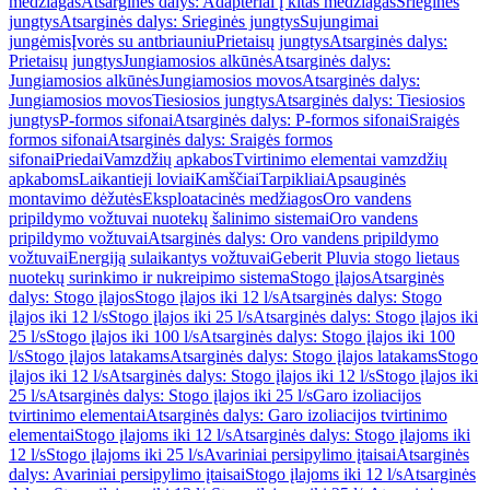
medžiagas
Atsarginės dalys: Adapteriai į kitas medžiagas
Srieginės
jungtys
Atsarginės dalys: Srieginės jungtys
Sujungimai
jungėmis
Įvorės su antbriauniu
Prietaisų jungtys
Atsarginės dalys:
Prietaisų jungtys
Jungiamosios alkūnės
Atsarginės dalys:
Jungiamosios alkūnės
Jungiamosios movos
Atsarginės dalys:
Jungiamosios movos
Tiesiosios jungtys
Atsarginės dalys: Tiesiosios
jungtys
P-formos sifonai
Atsarginės dalys: P-formos sifonai
Sraigės
formos sifonai
Atsarginės dalys: Sraigės formos
sifonai
Priedai
Vamzdžių apkabos
Tvirtinimo elementai vamzdžių
apkaboms
Laikantieji loviai
Kamščiai
Tarpikliai
Apsauginės
montavimo dėžutės
Eksploatacinės medžiagos
Oro vandens
pripildymo vožtuvai nuotekų šalinimo sistemai
Oro vandens
pripildymo vožtuvai
Atsarginės dalys: Oro vandens pripildymo
vožtuvai
Energiją sulaikantys vožtuvai
Geberit Pluvia stogo lietaus
nuotekų surinkimo ir nukreipimo sistema
Stogo įlajos
Atsarginės
dalys: Stogo įlajos
Stogo įlajos iki 12 l/s
Atsarginės dalys: Stogo
įlajos iki 12 l/s
Stogo įlajos iki 25 l/s
Atsarginės dalys: Stogo įlajos iki
25 l/s
Stogo įlajos iki 100 l/s
Atsarginės dalys: Stogo įlajos iki 100
l/s
Stogo įlajos latakams
Atsarginės dalys: Stogo įlajos latakams
Stogo
įlajos iki 12 l/s
Atsarginės dalys: Stogo įlajos iki 12 l/s
Stogo įlajos iki
25 l/s
Atsarginės dalys: Stogo įlajos iki 25 l/s
Garo izoliacijos
tvirtinimo elementai
Atsarginės dalys: Garo izoliacijos tvirtinimo
elementai
Stogo įlajoms iki 12 l/s
Atsarginės dalys: Stogo įlajoms iki
12 l/s
Stogo įlajoms iki 25 l/s
Avariniai persipylimo įtaisai
Atsarginės
dalys: Avariniai persipylimo įtaisai
Stogo įlajoms iki 12 l/s
Atsarginės