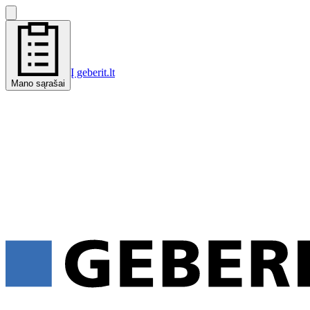
Į geberit.lt
Mano sąrašai