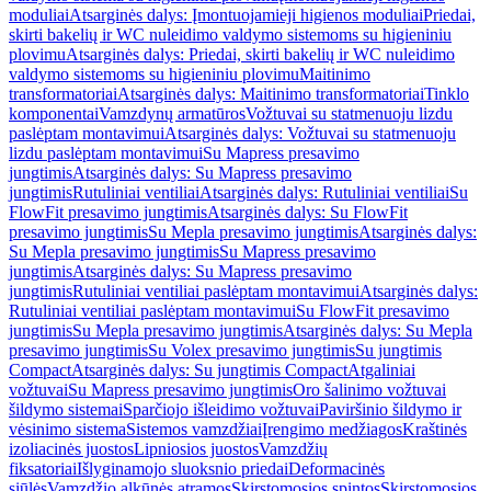
moduliai
Atsarginės dalys: Įmontuojamieji higienos moduliai
Priedai,
skirti bakelių ir WC nuleidimo valdymo sistemoms su higieniniu
plovimu
Atsarginės dalys: Priedai, skirti bakelių ir WC nuleidimo
valdymo sistemoms su higieniniu plovimu
Maitinimo
transformatoriai
Atsarginės dalys: Maitinimo transformatoriai
Tinklo
komponentai
Vamzdynų armatūros
Vožtuvai su statmenuoju lizdu
paslėptam montavimui
Atsarginės dalys: Vožtuvai su statmenuoju
lizdu paslėptam montavimui
Su Mapress presavimo
jungtimis
Atsarginės dalys: Su Mapress presavimo
jungtimis
Rutuliniai ventiliai
Atsarginės dalys: Rutuliniai ventiliai
Su
FlowFit presavimo jungtimis
Atsarginės dalys: Su FlowFit
presavimo jungtimis
Su Mepla presavimo jungtimis
Atsarginės dalys:
Su Mepla presavimo jungtimis
Su Mapress presavimo
jungtimis
Atsarginės dalys: Su Mapress presavimo
jungtimis
Rutuliniai ventiliai paslėptam montavimui
Atsarginės dalys:
Rutuliniai ventiliai paslėptam montavimui
Su FlowFit presavimo
jungtimis
Su Mepla presavimo jungtimis
Atsarginės dalys: Su Mepla
presavimo jungtimis
Su Volex presavimo jungtimis
Su jungtimis
Compact
Atsarginės dalys: Su jungtimis Compact
Atgaliniai
vožtuvai
Su Mapress presavimo jungtimis
Oro šalinimo vožtuvai
šildymo sistemai
Sparčiojo išleidimo vožtuvai
Paviršinio šildymo ir
vėsinimo sistema
Sistemos vamzdžiai
Įrengimo medžiagos
Kraštinės
izoliacinės juostos
Lipniosios juostos
Vamzdžių
fiksatoriai
Išlyginamojo sluoksnio priedai
Deformacinės
siūlės
Vamzdžio alkūnės atramos
Skirstomosios spintos
Skirstomosios