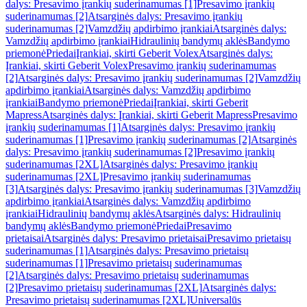
dalys: Presavimo įrankių suderinamumas [1]
Presavimo įrankių
suderinamumas [2]
Atsarginės dalys: Presavimo įrankių
suderinamumas [2]
Vamzdžių apdirbimo įrankiai
Atsarginės dalys:
Vamzdžių apdirbimo įrankiai
Hidraulinių bandymų aklės
Bandymo
priemonė
Priedai
Įrankiai, skirti Geberit Volex
Atsarginės dalys:
Įrankiai, skirti Geberit Volex
Presavimo įrankių suderinamumas
[2]
Atsarginės dalys: Presavimo įrankių suderinamumas [2]
Vamzdžių
apdirbimo įrankiai
Atsarginės dalys: Vamzdžių apdirbimo
įrankiai
Bandymo priemonė
Priedai
Įrankiai, skirti Geberit
Mapress
Atsarginės dalys: Įrankiai, skirti Geberit Mapress
Presavimo
įrankių suderinamumas [1]
Atsarginės dalys: Presavimo įrankių
suderinamumas [1]
Presavimo įrankių suderinamumas [2]
Atsarginės
dalys: Presavimo įrankių suderinamumas [2]
Presavimo įrankių
suderinamumas [2XL]
Atsarginės dalys: Presavimo įrankių
suderinamumas [2XL]
Presavimo įrankių suderinamumas
[3]
Atsarginės dalys: Presavimo įrankių suderinamumas [3]
Vamzdžių
apdirbimo įrankiai
Atsarginės dalys: Vamzdžių apdirbimo
įrankiai
Hidraulinių bandymų aklės
Atsarginės dalys: Hidraulinių
bandymų aklės
Bandymo priemonė
Priedai
Presavimo
prietaisai
Atsarginės dalys: Presavimo prietaisai
Presavimo prietaisų
suderinamumas [1]
Atsarginės dalys: Presavimo prietaisų
suderinamumas [1]
Presavimo prietaisų suderinamumas
[2]
Atsarginės dalys: Presavimo prietaisų suderinamumas
[2]
Presavimo prietaisų suderinamumas [2XL]
Atsarginės dalys:
Presavimo prietaisų suderinamumas [2XL]
Universalūs