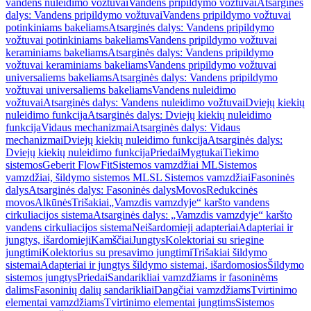
vandens nuleidimo vožtuvai
Vandens pripildymo vožtuvai
Atsarginės
dalys: Vandens pripildymo vožtuvai
Vandens pripildymo vožtuvai
potinkiniams bakeliams
Atsarginės dalys: Vandens pripildymo
vožtuvai potinkiniams bakeliams
Vandens pripildymo vožtuvai
keraminiams bakeliams
Atsarginės dalys: Vandens pripildymo
vožtuvai keraminiams bakeliams
Vandens pripildymo vožtuvai
universaliems bakeliams
Atsarginės dalys: Vandens pripildymo
vožtuvai universaliems bakeliams
Vandens nuleidimo
vožtuvai
Atsarginės dalys: Vandens nuleidimo vožtuvai
Dviejų kiekių
nuleidimo funkcija
Atsarginės dalys: Dviejų kiekių nuleidimo
funkcija
Vidaus mechanizmai
Atsarginės dalys: Vidaus
mechanizmai
Dviejų kiekių nuleidimo funkcija
Atsarginės dalys:
Dviejų kiekių nuleidimo funkcija
Priedai
Mygtukai
Tiekimo
sistemos
Geberit FlowFit
Sistemos vamzdžiai ML
Sistemos
vamzdžiai, šildymo sistemos ML
SL Sistemos vamzdžiai
Fasoninės
dalys
Atsarginės dalys: Fasoninės dalys
Movos
Redukcinės
movos
Alkūnės
Trišakiai
„Vamzdis vamzdyje“ karšto vandens
cirkuliacijos sistema
Atsarginės dalys: „Vamzdis vamzdyje“ karšto
vandens cirkuliacijos sistema
Neišardomieji adapteriai
Adapteriai ir
jungtys, išardomieji
Kamščiai
Jungtys
Kolektoriai su sriegine
jungtimi
Kolektorius su presavimo jungtimi
Trišakiai šildymo
sistemai
Adapteriai ir jungtys šildymo sistemai, išardomosios
Šildymo
sistemos jungtys
Priedai
Sandarikliai vamzdžiams ir fasoninėms
dalims
Fasoninių dalių sandarikliai
Dangčiai vamzdžiams
Tvirtinimo
elementai vamzdžiams
Tvirtinimo elementai jungtims
Sistemos