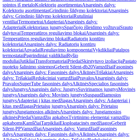
spintos iš metalo
Kolektorių asortimentas
Atsarginės dalys:
Kolektorių asortimentas
Grindinio šildymo kolektoriai
Atsarginės
dalys: Grindinio šildymo kolektoriai
Rutuliniai
ventiliai
Termometrai
Adapteriai
Atsarginės dalys:
Adapteriai
Kolektoriaus jungtys
Sparčiojo išleidimo vožtuvai
Srauto
dalytuvai
Temperatūros reguliavimo blokai
Atsarginės dalys:
Temperatūros reguliavimo blokai
Radiatorių kontūrų
kolektoriai
Atsarginės dalys: Radiatorių kontūrų
kolektoriai
Apvadai
Reguliavimo komponentai
Vykdikliai
Patalpos
termostatai
Pagrindiniai valdikliai
Ryšio
moduliai
Jutikliai
Transformatoriai
Priedai
Skirstytuvo izoliacija
Pastato
nuotekų šalinimo sistemos
Geberit Silent-db20
Vamzdžiai
Fasoninės
dalys
Atsarginės dalys: Fasoninės dalys
Alkūnės
Trišakiai
Atsarginės
dalys: Trišakiai
Redukciniai vamzdžiai
Pravalos
Atsarginės dalys:
Pravalos
SuperTube fasoninės dalys
Alkūnės
Specialios fasoninės
dalys
Jungtys
Atsarginės dalys: Jungtys
Suvirinamos jungtys
Movinės
jungtys
Atsarginės dalys: Movinės jungtys
Suspaudžiamosios
jungtys
Adapteriai į kitas medžiagas
Atsarginės dalys: Adapteriai į
kitas medžiagas
Prietaisų jungtys
Atsarginės dalys: Prietaisų
jungtys
Jungiamosios alkūnės
Atsarginės dalys: Jungiamosios
alkūnės
Priedai
Vamzdžių apkabos
Tvirtinimo elementai vamzdžių
apkaboms
Kamščiai
Tarpikliai
Eksploatacinės medžiagos
Geberit
Silent-PP
Vamzdžiai
Atsarginės dalys: Vamzdžiai
Fasoninės
dalys
Atsarginės dalys: Fasoninės dalys
Alkūnės
Atsarginės dalys:
Alkūnės
Trišakiai
Atsarginės dalys: Trišakiai
Redukciniai