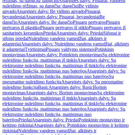
rėžimas, su dangčiu/ dangčiui
Atsarginės dalys: Pisuarai, vandens
nuleidimo rėžimas, su dangčiu/ dangčiui
Be vidinio
apvado
Atsarginės dalys: Be vidinio apvado
Pisuarai,
bevandeniai
Atsarginės dalys: Pisuarai, bevandeniai
Be
dangčio
Atsarginės dalys: Be dangčio
Pisuarų pertvaros
Pisuarų
pertvaros iš plastiko
Pisuarų pertvaros iš stiklo
Pisuarų pertvaros iš
sanitarinės keramikos
Priedai
Atsarginės dalys: Priedai
Sifonai ir
sifonų priedai
Nuleidimo vandens vamzdžiai, alkūnės ir
adapteriai
Atsarginės dalys: Nuleidimo vandens vamzdžiai, alkūnės
ir adapteriai
Tvirtinimai
Pisuarų valdymo sistemos
Potinkinis
montavimas
Atsarginės dalys: Potinkinis montavimas
Su elektronine
nuleidimo funkcija, maitinimas iš tinklo
Atsarginės dalys: Su
elektronine nuleidimo funkcija, maitinimas iš tinklo
Su elektronine
nuleidimo funkcija, maitinimas nuo baterijos
Atsarginės dalys: Su
elektronine nuleidimo funkcija, maitinimas nuo baterijos
Su
pneumatine nuleidimo funkcija
Atsarginės dalys: Su pneumatine
nuleidimo funkcija
Basic
Atsarginės dalys: Basic
Išorinis
montavimas
Atsarginės dalys: Išorinis montavimas
Su elektronine
nuleidimo funkcija, maitinimas iš tinklo
Atsarginės dalys: Su
elektronine nuleidimo funkcija, maitinimas iš tinklo
Su elektronine
nuleidimo funkcija, maitinimas nuo baterijos
Atsarginės dalys: Su
elektronine nuleidimo funkcija, maitinimas nuo
baterijos
Priedai
Atsarginės dalys: Priedai
Potinkinio montavimo ir
keitimo rinkiniai
Atsarginės dalys: Potinkinio montavimo ir keitimo
rinkiniai
Nuleidimo vandens vamzdžiai, alkūnės ir