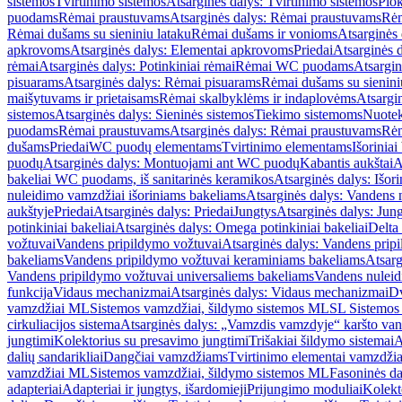
sistemos
Tvirtinimo sistemos
Atsarginės dalys: Tvirtinimo sistemos
Plok
puodams
Rėmai praustuvams
Atsarginės dalys: Rėmai praustuvams
Rėm
Rėmai dušams su sieniniu lataku
Rėmai dušams ir vonioms
Atsarginės
apkrovoms
Atsarginės dalys: Elementai apkrovoms
Priedai
Atsarginės d
rėmai
Atsarginės dalys: Potinkiniai rėmai
Rėmai WC puodams
Atsargi
pisuarams
Atsarginės dalys: Rėmai pisuarams
Rėmai dušams su sienini
maišytuvams ir prietaisams
Rėmai skalbyklėms ir indaplovėms
Atsargi
sistemos
Atsarginės dalys: Sieninės sistemos
Tiekimo sistemoms
Nuotek
puodams
Rėmai praustuvams
Atsarginės dalys: Rėmai praustuvams
Rėm
dušams
Priedai
WC puodų elementams
Tvirtinimo elementams
Išoriniai
puodų
Atsarginės dalys: Montuojami ant WC puodų
Kabantis aukštai
A
bakeliai WC puodams, iš sanitarinės keramikos
Atsarginės dalys: Išor
nuleidimo vamzdžiai išoriniams bakeliams
Atsarginės dalys: Vandens 
aukštyje
Priedai
Atsarginės dalys: Priedai
Jungtys
Atsarginės dalys: Jun
potinkiniai bakeliai
Atsarginės dalys: Omega potinkiniai bakeliai
Delta 
vožtuvai
Vandens pripildymo vožtuvai
Atsarginės dalys: Vandens prip
bakeliams
Vandens pripildymo vožtuvai keraminiams bakeliams
Atsarg
Vandens pripildymo vožtuvai universaliems bakeliams
Vandens nuleid
funkcija
Vidaus mechanizmai
Atsarginės dalys: Vidaus mechanizmai
Dv
vamzdžiai ML
Sistemos vamzdžiai, šildymo sistemos ML
SL Sistemos
cirkuliacijos sistema
Atsarginės dalys: „Vamzdis vamzdyje“ karšto vand
jungtimi
Kolektorius su presavimo jungtimi
Trišakiai šildymo sistemai
A
dalių sandarikliai
Dangčiai vamzdžiams
Tvirtinimo elementai vamzdži
vamzdžiai ML
Sistemos vamzdžiai, šildymo sistemos ML
Fasoninės da
adapteriai
Adapteriai ir jungtys, išardomieji
Prijungimo moduliai
Kolekto