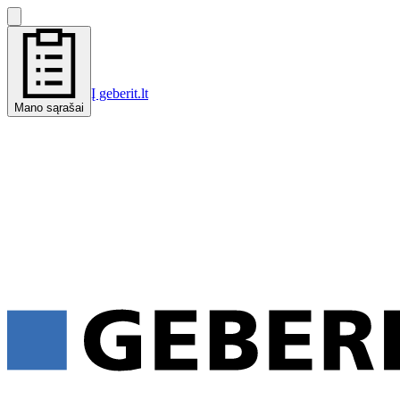
Į geberit.lt
Mano sąrašai