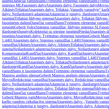
dalims
Dangčiai vamzdžiams
Tvirtinimo elementai vamzdžiams
Tvirtin
sistemos ML
Fasoninės dalys
Atsarginės dalys: Fasoninės dalys
Movos
Alkūnės
Trišakiai
Atsarginės dalys: Trišakiai
„Vamzdis vamzdyje“ karšto
dalys: Neišardomieji adapteriai
Adapteriai ir jungtys, išardomieji
Atsarg
jungtimi
Trišakiai šildymo sistemai
Atsarginės dalys: Trišakiai šildymo 
fasoninėms dalims
Dangčiai vamzdžiams
Tvirtinimo elementai vamzd
sujungti
Geberit Volex
Sistemos vamzdžiai, šildymo sistemos SL
Fasoni
išardomieji
Jungtys
Kolektoriai su sriegine jungtimi
Priedai
Atsarginės d
jungtims
Atsarginės dalys: Tvirtinimo elementai jungtims
Geberit Mapre
1.4401
Atsarginės dalys: Sistemos vamzdžiai 1.4401
Sistemos vamzdži
vamzdžiai
Alkūnės
Atsarginės dalys: Alkūnės
Trišakiai
Atsarginės dalys:
sistema
Neišardomieji adapteriai
Atsarginės dalys: Neišardomieji adapte
Kompensatoriai
Kamščiai
Atsarginės dalys: Kamščiai
Jungtys
Atsarginė
vamzdžiai 1.4401
Atsarginės dalys: Sistemos vamzdžiai 1.4401
Vamzd
Alkūnės
Trišakiai
Atsarginės dalys: Trišakiai
Neišardomieji adapteriai
At
išardomieji
Kamščiai
Atsarginės dalys: Kamščiai
Jungtys
Atsarginės dal
vamzdžiams ir fasoninėms dalims
Tvirtinimo elementai vamzdžiams
Tv
Mapress anglinis plienas
Geberit Mapress anglinis plienas
Atsarginės d
Movos
Redukciniai vamzdžiai
Atsarginės dalys: Redukciniai vamzdžia
dalys: Neišardomieji adapteriai
Adapteriai ir jungtys, išardomieji
Atsarg
šildymo sistemai
Atsarginės dalys: Trišakiai šildymo sistemai
Šildymo s
dalims
Dangčiai vamzdžiams
Tvirtinimo elementai vamzdžiams
Tvirtin
Geberit Mapress varis
Movos
Atsarginės dalys: Movos
Redukciniai va
karšto vandens cirkuliacijos sistema
Atsarginės dalys: „Vamzdis vamzdy
adapteriai
Adapteriai ir jungtys, išardomieji
Atsarginės dalys: Adapteriai