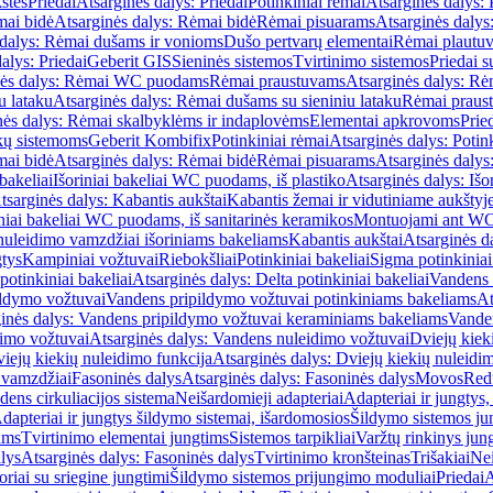
štės
Priedai
Atsarginės dalys: Priedai
Potinkiniai rėmai
Atsarginės dalys: 
ai bidė
Atsarginės dalys: Rėmai bidė
Rėmai pisuarams
Atsarginės dalys
 dalys: Rėmai dušams ir vonioms
Dušo pertvarų elementai
Rėmai plautu
alys: Priedai
Geberit GIS
Sieninės sistemos
Tvirtinimo sistemos
Priedai 
nės dalys: Rėmai WC puodams
Rėmai praustuvams
Atsarginės dalys: R
u lataku
Atsarginės dalys: Rėmai dušams su sieniniu lataku
Rėmai praust
nės dalys: Rėmai skalbyklėms ir indaplovėms
Elementai apkrovoms
Prie
ų sistemoms
Geberit Kombifix
Potinkiniai rėmai
Atsarginės dalys: Potin
ai bidė
Atsarginės dalys: Rėmai bidė
Rėmai pisuarams
Atsarginės dalys
 bakeliai
Išoriniai bakeliai WC puodams, iš plastiko
Atsarginės dalys: Išo
tsarginės dalys: Kabantis aukštai
Kabantis žemai ir vidutiniame aukštyj
iniai bakeliai WC puodams, iš sanitarinės keramikos
Montuojami ant W
nuleidimo vamzdžiai išoriniams bakeliams
Kabantis aukštai
Atsarginės d
gtys
Kampiniai vožtuvai
Riebokšliai
Potinkiniai bakeliai
Sigma potinkiniai
potinkiniai bakeliai
Atsarginės dalys: Delta potinkiniai bakeliai
Vandens 
ildymo vožtuvai
Vandens pripildymo vožtuvai potinkiniams bakeliams
At
inės dalys: Vandens pripildymo vožtuvai keraminiams bakeliams
Vanden
imo vožtuvai
Atsarginės dalys: Vandens nuleidimo vožtuvai
Dviejų kiek
iejų kiekių nuleidimo funkcija
Atsarginės dalys: Dviejų kiekių nuleidi
 vamzdžiai
Fasoninės dalys
Atsarginės dalys: Fasoninės dalys
Movos
Red
ens cirkuliacijos sistema
Neišardomieji adapteriai
Adapteriai ir jungtys,
dapteriai ir jungtys šildymo sistemai, išardomosios
Šildymo sistemos ju
ams
Tvirtinimo elementai jungtims
Sistemos tarpikliai
Varžtų rinkinys jun
lys
Atsarginės dalys: Fasoninės dalys
Tvirtinimo kronšteinas
Trišakiai
Nei
riai su sriegine jungtimi
Šildymo sistemos prijungimo moduliai
Priedai
A