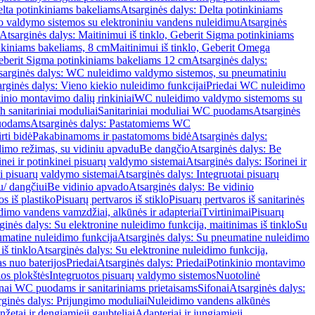
lta potinkiniams bakeliams
Atsarginės dalys: Delta potinkiniams
 valdymo sistemos su elektroniniu vandens nuleidimu
Atsarginės
Atsarginės dalys: Maitinimui iš tinklo, Geberit Sigma potinkiniams
inkiniams bakeliams, 8 cm
Maitinimui iš tinklo, Geberit Omega
Geberit Sigma potinkiniams bakeliams 12 cm
Atsarginės dalys:
sarginės dalys: WC nuleidimo valdymo sistemos, su pneumatiniu
rginės dalys: Vieno kiekio nuleidimo funkcijai
Priedai WC nuleidimo
kinio montavimo dalių rinkiniai
WC nuleidimo valdymo sistemoms su
h sanitariniai moduliai
Sanitariniai moduliai WC puodams
Atsarginės
uodams
Atsarginės dalys: Pastatomiems WC
rti bidė
Pakabinamoms ir pastatomoms bidė
Atsarginės dalys:
dimo režimas, su vidiniu apvadu
Be dangčio
Atsarginės dalys: Be
inei ir potinkinei pisuarų valdymo sistemai
Atsarginės dalys: Išorinei ir
ai pisuarų valdymo sistemai
Atsarginės dalys: Integruotai pisuarų
u/ dangčiui
Be vidinio apvado
Atsarginės dalys: Be vidinio
os iš plastiko
Pisuarų pertvaros iš stiklo
Pisuarų pertvaros iš sanitarinės
dimo vandens vamzdžiai, alkūnės ir adapteriai
Tvirtinimai
Pisuarų
ginės dalys: Su elektronine nuleidimo funkcija, maitinimas iš tinklo
Su
matine nuleidimo funkcija
Atsarginės dalys: Su pneumatine nuleidimo
iš tinklo
Atsarginės dalys: Su elektronine nuleidimo funkcija,
s nuo baterijos
Priedai
Atsarginės dalys: Priedai
Potinkinio montavimo
os plokštės
Integruotos pisuarų valdymo sistemos
Nuotolinė
onai WC puodams ir sanitariniams prietaisams
Sifonai
Atsarginės dalys:
rginės dalys: Prijungimo moduliai
Nuleidimo vandens alkūnės
žetai ir dengiamieji gaubteliai
Adapteriai ir jungiamieji