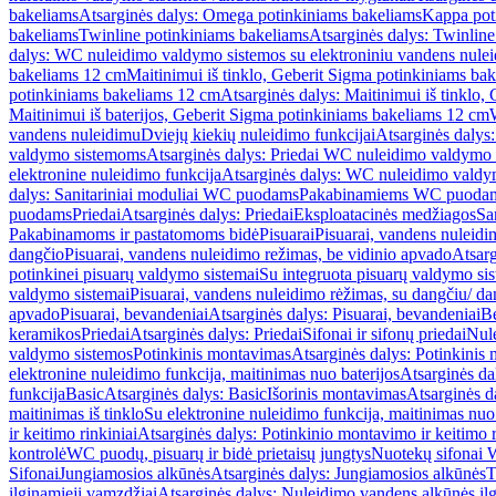
bakeliams
Atsarginės dalys: Omega potinkiniams bakeliams
Kappa pot
bakeliams
Twinline potinkiniams bakeliams
Atsarginės dalys: Twinlin
dalys: WC nuleidimo valdymo sistemos su elektroniniu vandens nule
bakeliams 12 cm
Maitinimui iš tinklo, Geberit Sigma potinkiniams ba
potinkiniams bakeliams 12 cm
Atsarginės dalys: Maitinimui iš tinklo
Maitinimui iš baterijos, Geberit Sigma potinkiniams bakeliams 12 cm
vandens nuleidimu
Dviejų kiekių nuleidimo funkcijai
Atsarginės dalys:
valdymo sistemoms
Atsarginės dalys: Priedai WC nuleidimo valdymo
elektronine nuleidimo funkcija
Atsarginės dalys: WC nuleidimo valdym
dalys: Sanitariniai moduliai WC puodams
Pakabinamiems WC puoda
puodams
Priedai
Atsarginės dalys: Priedai
Eksploatacinės medžiagos
San
Pakabinamoms ir pastatomoms bidė
Pisuarai
Pisuarai, vandens nuleidi
dangčio
Pisuarai, vandens nuleidimo režimas, be vidinio apvado
Atsarg
potinkinei pisuarų valdymo sistemai
Su integruota pisuarų valdymo si
valdymo sistemai
Pisuarai, vandens nuleidimo rėžimas, su dangčiu/ da
apvado
Pisuarai, bevandeniai
Atsarginės dalys: Pisuarai, bevandeniai
B
keramikos
Priedai
Atsarginės dalys: Priedai
Sifonai ir sifonų priedai
Nule
valdymo sistemos
Potinkinis montavimas
Atsarginės dalys: Potinkinis
elektronine nuleidimo funkcija, maitinimas nuo baterijos
Atsarginės da
funkcija
Basic
Atsarginės dalys: Basic
Išorinis montavimas
Atsarginės d
maitinimas iš tinklo
Su elektronine nuleidimo funkcija, maitinimas nuo 
ir keitimo rinkiniai
Atsarginės dalys: Potinkinio montavimo ir keitimo r
kontrolė
WC puodų, pisuarų ir bidė prietaisų jungtys
Nuotekų sifonai W
Sifonai
Jungiamosios alkūnės
Atsarginės dalys: Jungiamosios alkūnės
T
ilginamieji vamzdžiai
Atsarginės dalys: Nuleidimo vandens alkūnės il