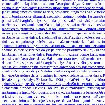
elementai
Nuotekų sifonai pisuarams
Atsarginės dalys: Nuotekų sifona
sifonai
Atsarginės dalys: P-formos sifonai
Nuleidimo vandens vamzdžių i
jungtis
Jungiamosios alkūnės
Atsarginės dalys: Jungiamosios alkūnės
M
jungtis
Jungiamosios alkūnės
Dangčiai
Prijungimo moduliai
Tarpinės
Pra
praustuvai
Atsarginės dalys: Baldiniai praustuvai
Ant stalviršio pastato
mažiems vonios kambariams
Kampiniai praustuvai mažiems vonios k
montuojami praustuvai
Kampiniai praustuvai
Praustuvai Comfort
Vaikiš
užterštą vandenį
Atsarginės dalys: Plautuvės išpilti ypač užterštą vand
gaubtai
Atsarginės dalys: Dengiamieji gaubtai
Praustuvų kojos
Praustu
rinkinys su apatine spintele
Praustuvo mažiems vonios kambariams rink
spintele
Atsarginės dalys: Praustuvo rinkinys su apatine spintele
Baldin
apatine spintele
Atsarginės dalys: Įleidžiamo praustuvo rinkinys su apa
kambariams
Atsarginės dalys: Praustuvams mažiems vonios kambaria
praustuvams
Atsarginės dalys: Baldiniams praustuvams
Kampiniams p
dubens formos praustuvui
Atsarginės dalys: Ant stalviršio pastatoma
praustuvui
Šoninės spintelės
Atsarginės dalys: Šoninės spintelės
Žemos 
spintelės
Atsarginės dalys: Vidutinio aukščio spintelės
Pakabinamos spi
lentynos
Atsarginės dalys: Sieninės lentynos
Priedai
Atsarginės dalys: P
lizdai
Atsarginės dalys: Elektros lizdai
Kiti priedai
Veidrodžiai ir veidro
spintelės
Atsarginės dalys: Veidrodinės spintelės
Su integruotu apšviet
elementai
Kiti priedai
Elektros lizdai
Praustuvų maišytuvai
Praustuvų ma
maitinimas iš tinklo
Montuojami prie stovo, maitinimas iš baterijos
Atsa
prie stovo, maitinamas generatoriumi
Montuojami prie stovo, maišytuv
sienos, maitinimas iš baterijos
Atsarginės dalys: Montuojami iš sienos, 
generatoriumi
Dviejų rankenų maišytuvas, montuojamas prie sienos
At