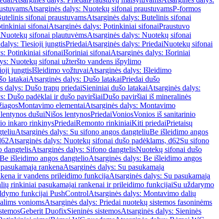
austuvams
Atsarginės dalys: Nuotekų sifonai praustuvams
P-formos
utelinis sifonai praustuvams
Atsarginės dalys: Butelinis sifonai
tinkiniai sifonai
Atsarginės dalys: Potinkiniai sifonai
Praustuvo
i
Nuotekų sifonai plautuvėms
Atsarginės dalys: Nuotekų sifonai
dalys: Tiesioji jungtis
Priedai
Atsarginės dalys: Priedai
Nuotekų sifonai
s: Potinkiniai sifonai
Išoriniai sifonai
Atsarginės dalys: Išoriniai
ys: Nuotekų sifonai užteršto vandens išpylimo
oji jungtis
Išleidimo vožtuvai
Atsarginės dalys: Išleidimo
o latakai
Atsarginės dalys: Dušo latakai
Priedai dušo
s dalys: Dušo trapų priedai
Sieniniai dušo latakai
Atsarginės dalys:
s: Dušo padėklai ir dušo paviršiai
Dušo paviršiai iš mineralinės
žiagos
Montavimo elementai
Atsarginės dalys: Montavimo
 lentynos dušui
Nišos lentynos
Priedai
Vonios
Vonios iš sanitarinio
nio inkaro rinkinys
Priedai
Remonto rinkiniai
Kiti priedai
Prietaisų
teliu
Atsarginės dalys: Su sifono angos dangteliu
Be išleidimo angos
d62
Atsarginės dalys: Nuotekų sifonai dušo padėklams, d62
Su sifono
o dangtelis
Atsarginės dalys: Sifono dangtelis
Nuotekų sifonai dušo
Be išleidimo angos dangtelio
Atsarginės dalys: Be išleidimo angos
 pasukamąja rankena
Atsarginės dalys: Su pasukamąja
kena ir vandens prileidimo funkcija
Atsarginės dalys: Su pasukamąja
ių rinkiniai pasukamajai rankenai ir prileidimo funkcijai
Su uždarymo
aldymo funkcijai PushControl
Atsarginės dalys: Montavimo dalių
dalims vonioms
Atsarginės dalys: Priedai nuotekų sistemos fasoninėms
istemos
Geberit Duofix
Sieninės sistemos
Atsarginės dalys: Sieninės