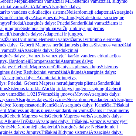
Geberit Mepla
Sistemos vamzdžiai ML
Sistemos vamzdžiai, šildymo
ciniai vamzdžiai
Alkūnės
Atsarginės dalys:
ršto vandens cirkuliacijos sistema
Neišardomieji adapteriai
Atsarginės
 Kamščiai
Jungtys
Atsarginės dalys: Jungtys
Kolektoriai su sriegine
ngtys
Priedai
Atsarginės dalys: Priedai
Sandarikliai vamzdžiams ir
ai jungtims
Sistemos tarpikliai
Varžtų rinkinys jungėmis
mieji
Atsarginės dalys: Adapteriai ir jungtys,
mzdžiams
Tvirtinimo elementai vamzdžiams
Tvirtinimo elementai
nės dalys: Geberit Mapress nerūdijantysis plienas
Sistemos vamzdžiai
i vamzdžiai
Atsarginės dalys: Redukciniai
arginės dalys: „Vamzdis vamzdyje“ karšto vandens cirkuliacijos
gtys, išardomieji
Kompensatoriai
Atsarginės dalys:
 dalys: Geberit Mapress nerūdijantysis plienas, dujos
Sistemos
ginės dalys: Redukciniai vamzdžiai
Alkūnės
Atsarginės dalys:
ji
Atsarginės dalys: Adapteriai ir jungtys,
lys: Priedai, Geberit Mapress nerūdijantysis plienas
Sandarikliai
gtims
Sistemos tarpikliai
Varžtų rinkinys jungėmis sujungti
Geberit
mos vamzdžiai 1.0215
Vamzdžių įmovos
Movos
Atsarginės dalys:
Kryžmės
Atsarginės dalys: Kryžmės
Neišardomieji adapteriai
Atsarginės
 dalys: Kompensatoriai
Kamščiai
Atsarginės dalys: Kamščiai
Trišakiai
erit Mapress anglinis plienas
Sandarikliai vamzdžiams ir fasoninėms
ngti
Geberit Mapress varis
Geberit Mapress varis
Atsarginės dalys:
ys: Alkūnės
Trišakiai
Atsarginės dalys: Trišakiai
„Vamzdis vamzdyje“
ryžmės
Neišardomieji adapteriai
Atsarginės dalys: Neišardomieji
rginės dalys: Jungtys
Trišakiai šildymo sistemai
Atsarginės dalys: