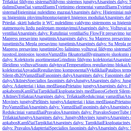
Trišakiai šildymo sistemai
Šildymo sistemos jungtys
Atsarginės dalys: 
dalims
Dangčiai vamzdžiams
Tvirtinimo elementai vamzdžiams
Tvirtin
sistema
Higieniniai nuleidimo mazgai
Atsarginės dalys: Higieniniai nu
su higieniniu plovimu
Įmontuojamieji higienos moduliai
Atsarginės dal
Priedai, skirti bakelių ir WC nuleidimo valdymo sistemoms su higien
statmenuoju lizdu paslėptam montavimui
Atsarginės dalys: Vožtuvai 
ventiliai
Atsarginės dalys: Rutuliniai ventiliai
Su FlowFit presavimo jun
Mapress presavimo jungtimis
Atsarginės dalys: Su Mapress presavimo
jungtimis
Su Mepla presavimo jungtimis
Atsarginės dalys: Su Mepla p
Mapress presavimo jungtimis
Oro šalinimo vožtuvai šildymo sistemai
S
juostos
Lipniosios juostos
Vamzdžių fiksatoriai
Išlyginamojo sluoksnio 
dalys: Kolektorių asortimentas
Grindinio šildymo kolektoriai
Atsarginė
išleidimo vožtuvai
Srauto dalytuvai
Temperatūros reguliavimo blokai
At
kolektoriai
Apvadai
Reguliavimo komponentai
Vykdikliai
Patalpos term
Silent-db20
Vamzdžiai
Fasoninės dalys
Atsarginės dalys: Fasoninės dal
dalys
Alkūnės
Specialios fasoninės dalys
Jungtys
Atsarginės dalys: Jung
dalys: Adapteriai į kitas medžiagas
Prietaisų jungtys
Atsarginės dalys: P
apkaboms
Kamščiai
Tarpikliai
Eksploatacinės medžiagos
Geberit Silent
Alkūnės
Trišakiai
Atsarginės dalys: Trišakiai
Redukciniai vamzdžiai
Ats
Movinės jungtys
Pirštinės jungtys
Adapteriai į kitas medžiagas
Prietais
Pro
Vamzdžiai
Atsarginės dalys: Vamzdžiai
Fasoninės dalys
Atsarginės 
Redukciniai vamzdžiai
Pravalos
Atsarginės dalys: Pravalos
SuperTube f
Trišakiai
Jungtys
Atsarginės dalys: Jungtys
Movinės jungtys
Atsarginės 
apkabos
Kamščiai
Tarpikliai
Atsarginės dalys: Tarpikliai
Eksploatacinės
dalys: Pravalos
Adapteriai
Specialios fasoninės dalys
Atsarginės dalys: 