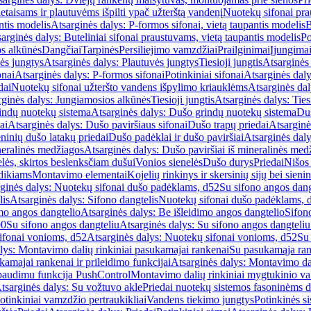
etaisams ir plautuvėms išpilti ypač užterštą vandenį
Nuotekų sifonai pr
ntis modelis
Atsarginės dalys: P-formos sifonai, vietą taupantis modelis
B
arginės dalys: Buteliniai sifonai praustuvams, vietą taupantis modelis
Po
s alkūnės
Dangčiai
Tarpinės
Persiliejimo vamzdžiai
Prailginimai
Įjungima
ės jungtys
Atsarginės dalys: Plautuvės jungtys
Tiesioji jungtis
Atsarginės 
onai
Atsarginės dalys: P-formos sifonai
Potinkiniai sifonai
Atsarginės daly
dai
Nuotekų sifonai užteršto vandens išpylimo kriauklėms
Atsarginės dal
rginės dalys: Jungiamosios alkūnės
Tiesioji jungtis
Atsarginės dalys: Tiesi
indų nuotekų sistema
Atsarginės dalys: Dušo grindų nuotekų sistema
Duš
ai
Atsarginės dalys: Dušo paviršiaus sifonai
Dušo trapų priedai
Atsarginė
eninių dušo latakų priedai
Dušo padėklai ir dušo paviršiai
Atsarginės daly
neralinės medžiagos
Atsarginės dalys: Dušo paviršiai iš mineralinės med
elės, skirtos beslenksčiam dušui
Vonios sienelės
Dušo durys
Priedai
Nišos
dikiams
Montavimo elementai
Kojelių rinkinys ir skersinių sijų bei sieni
ginės dalys: Nuotekų sifonai dušo padėklams, d52
Su sifono angos dang
lis
Atsarginės dalys: Sifono dangtelis
Nuotekų sifonai dušo padėklams, 
mo angos dangtelio
Atsarginės dalys: Be išleidimo angos dangtelio
Sifon
90
Su sifono angos dangteliu
Atsarginės dalys: Su sifono angos dangteliu
ifonai vonioms, d52
Atsarginės dalys: Nuotekų sifonai vonioms, d52
Su
lys: Montavimo dalių rinkiniai pasukamajai rankenai
Su pasukamąja ran
amajai rankenai ir prileidimo funkcijai
Atsarginės dalys: Montavimo dal
paudimu funkcija PushControl
Montavimo dalių rinkiniai mygtukinio v
tsarginės dalys: Su vožtuvo akle
Priedai nuotekų sistemos fasoninėms 
otinkiniai vamzdžio pertraukikliai
Vandens tiekimo jungtys
Potinkinės s