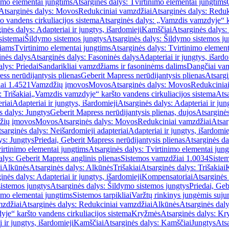
imo elementai jungtims
Atsarginės dalys: Tvirtinimo elementai jungtims
Atsarginės dalys: Movos
Redukciniai vamzdžiai
Atsarginės dalys: Reduk
 vandens cirkuliacijos sistema
Atsarginės dalys: „Vamzdis vamzdyje“ ka
inės dalys: Adapteriai ir jungtys, išardomieji
Kamščiai
Atsarginės dalys:
sistemai
Šildymo sistemos jungtys
Atsarginės dalys: Šildymo sistemos ju
žiams
Tvirtinimo elementai jungtims
Atsarginės dalys: Tvirtinimo element
nės dalys
Atsarginės dalys: Fasoninės dalys
Adapteriai ir jungtys, išardo
alys: Priedai
Sandarikliai vamzdžiams ir fasoninėms dalims
Dangčiai va
ss nerūdijantysis plienas
Geberit Mapress nerūdijantysis plienas
Atsargi
ai 1.4521
Vamzdžių įmovos
Movos
Atsarginės dalys: Movos
Redukcinia
 Trišakiai
„Vamzdis vamzdyje“ karšto vandens cirkuliacijos sistema
Ats
riai
Adapteriai ir jungtys, išardomieji
Atsarginės dalys: Adapteriai ir jun
s dalys: Jungtys
Geberit Mapress nerūdijantysis plienas, dujos
Atsarginės
žių įmovos
Movos
Atsarginės dalys: Movos
Redukciniai vamzdžiai
Atsar
sarginės dalys: Neišardomieji adapteriai
Adapteriai ir jungtys, išardomie
ys: Jungtys
Priedai, Geberit Mapress nerūdijantysis plienas
Atsarginės da
irtinimo elementai jungtims
Atsarginės dalys: Tvirtinimo elementai jun
alys: Geberit Mapress anglinis plienas
Sistemos vamzdžiai 1.0034
Siste
i
Alkūnės
Atsarginės dalys: Alkūnės
Trišakiai
Atsarginės dalys: Trišakiai
inės dalys: Adapteriai ir jungtys, išardomieji
Kompensatoriai
Atsarginės
istemos jungtys
Atsarginės dalys: Šildymo sistemos jungtys
Priedai, Geb
imo elementai jungtims
Sistemos tarpikliai
Varžtų rinkinys jungėmis suju
mzdžiai
Atsarginės dalys: Redukciniai vamzdžiai
Alkūnės
Atsarginės dal
je“ karšto vandens cirkuliacijos sistema
Kryžmės
Atsarginės dalys: K
 ir jungtys, išardomieji
Kamščiai
Atsarginės dalys: Kamščiai
Jungtys
Atsa