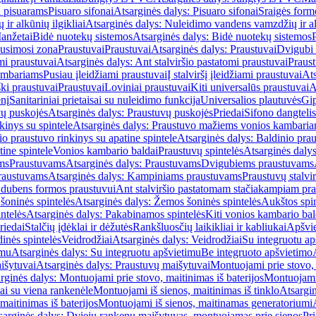
i pisuarams
Pisuaro sifonai
Atsarginės dalys: Pisuaro sifonai
Sraigės form
r alkūnių ilgikliai
Atsarginės dalys: Nuleidimo vandens vamzdžių ir alk
anžetai
Bidė nuotekų sistemos
Atsarginės dalys: Bidė nuotekų sistemos
usimosi zona
Praustuvai
Praustuvai
Atsarginės dalys: Praustuvai
Dvigubi 
mi praustuvai
Atsarginės dalys: Ant stalviršio pastatomi praustuvai
Praus
ambariams
Pusiau įleidžiami praustuvai
Į stalviršį įleidžiami praustuvai
Ats
ki praustuvai
Praustuvai
Loviniai praustuvai
Kiti universalūs praustuvai
A
enį
Sanitariniai prietaisai su nuleidimo funkcija
Universalios plautuvės
Gip
vų puskojės
Atsarginės dalys: Praustuvų puskojės
Priedai
Sifono dangtelis
inys su spintele
Atsarginės dalys: Praustuvo mažiems vonios kambariam
io praustuvo rinkinys su apatine spintele
Atsarginės dalys: Baldinio prau
tine spintele
Vonios kambario baldai
Praustuvų spintelės
Atsarginės dalys
ms
Praustuvams
Atsarginės dalys: Praustuvams
Dvigubiems praustuvams
raustuvams
Atsarginės dalys: Kampiniams praustuvams
Praustuvų stalvir
m dubens formos praustuvui
Ant stalviršio pastatomam stačiakampiam pra
šoninės spintelės
Atsarginės dalys: Žemos šoninės spintelės
Aukštos spin
ntelės
Atsarginės dalys: Pakabinamos spintelės
Kiti vonios kambario bal
riedai
Stalčių įdėklai ir dėžutės
Rankšluosčių laikikliai ir kabliukai
Apšvie
dinės spintelės
Veidrodžiai
Atsarginės dalys: Veidrodžiai
Su integruotu ap
imu
Atsarginės dalys: Su integruotu apšvietimu
Be integruoto apšvietimo
išytuvai
Atsarginės dalys: Praustuvų maišytuvai
Montuojami prie stovo, 
rginės dalys: Montuojami prie stovo, maitinimas iš baterijos
Montuojami 
ai su viena rankenėle
Montuojami iš sienos, maitinimas iš tinklo
Atsargin
maitinimas iš baterijos
Montuojami iš sienos, maitinamas generatoriumi
sarginės dalys: Dviejų rankenų maišytuvas, montuojamas prie sienos
Pri