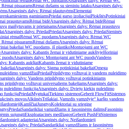
Potinkiniai rėmai
Rėmai WC puodams
Atsarginės dalys: Rėmai WC
: Rėmai pisuarams
Rėmai dušams su sieniniu lataku
Atsarginės dalys:
vėms
Atsarginės dalys: Rėmai plautuvėms
Elementai
surenkamiesiems gaminiams
Priedai garso izoliacijai
Plokštės
Potinkiniai
ėmai praustuvams
Rėmai bidė
Atsarginės dalys: Rėmai bidė
Rėmai
uvų maišytuvams ir prietaisams
Atsarginės dalys: Rėmai praustuvų
dai
Atsarginės dalys: Priedai
Priedai
Atsarginės dalys: Priedai
Sieninės
kiniai rėmai
Rėmai WC puodams
Atsarginės dalys: Rėmai WC
: Rėmai pisuarams
Rėmai dušams
Atsarginės dalys: Rėmai
riniai bakeliai WC puodams, iš plastiko
Montuojami ant WC
e
Atsarginės dalys: Kabantis žemai ir vidutiniame aukštyje
Išoriniai
C puodų
Atsarginės dalys: Montuojami ant WC puodų
Vandens
alys: Kabantis aukštai
Kabantis žemai ir vidutiniame
 bakeliai
Atsarginės dalys: Sigma potinkiniai bakeliai
Omega
nuleidimo vamzdžiai
Priedai
Pripildymo vožtuvai ir vandens nuleidimo
sarginės dalys: Vandens pripildymo vožtuvai potinkiniams
s pripildymo vožtuvai universaliems bakeliams
Atsarginės dalys:
ių nuleidimo funkcija
Atsarginės dalys: Dviejų kiekių nuleidimo
mo funkcija
Priedai
Mygtukai
Tiekimo sistemos
Geberit FlowFit
Sistemos
ukcinės movos
Alkūnės
Trišakiai
„Vamzdis vamzdyje“ karšto vandens
 išardomieji
Kamščiai
Jungtys
Kolektoriai su sriegine
ngtys
Priedai
Sandarikliai vamzdžiams ir fasoninėms dalims
Fasoninių
gėmis sujungti
Eksploatacinės medžiagos
Geberit PushFit
Sistemos
šardomieji adapteriai
Atsarginės dalys: Neišardomieji
tsarginės dalys: Priedai
Sandarikliai vamzdžiams ir fasoninėms