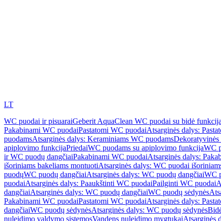
LT
WC puodai ir pisuarai
Geberit AquaClean WC puodai su bidė funkcij
Pakabinami WC puodai
Pastatomi WC puodai
Atsarginės dalys: Past
puodams
Atsarginės dalys: Keraminiams WC puodams
Dekoratyvinės 
apiplovimo funkcija
Priedai
WC puodams su apiplovimo funkcija
WC p
ir WC puodų dangčiai
Pakabinami WC puodai
Atsarginės dalys: Pak
išoriniams bakeliams montuoti
Atsarginės dalys: WC puodai išoriniam
puodų
WC puodų dangčiai
Atsarginės dalys: WC puodų dangčiai
WC p
puodai
Atsarginės dalys: Paaukštinti WC puodai
Pailginti WC puodai
A
dangčiai
Atsarginės dalys: WC puodų dangčiai
WC puodų sėdynės
Ats
Pakabinami WC puodai
Pastatomi WC puodai
Atsarginės dalys: Past
dangčiai
WC puodų sėdynės
Atsarginės dalys: WC puodų sėdynės
Bid
nuleidimo valdymo sistemos
Vandens nuleidimo mygtukai
Atsarginės 