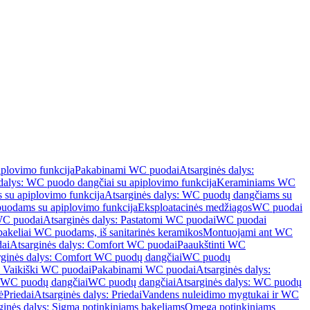
iplovimo funkcija
Pakabinami WC puodai
Atsarginės dalys:
dalys: WC puodo dangčiai su apiplovimo funkcija
Keraminiams WC
su apiplovimo funkcija
Atsarginės dalys: WC puodų dangčiams su
odams su apiplovimo funkcija
Eksploatacinės medžiagos
WC puodai
WC puodai
Atsarginės dalys: Pastatomi WC puodai
WC puodai
 bakeliai WC puodams, iš sanitarinės keramikos
Montuojami ant WC
ai
Atsarginės dalys: Comfort WC puodai
Paaukštinti WC
rginės dalys: Comfort WC puodų dangčiai
WC puodų
: Vaikiški WC puodai
Pakabinami WC puodai
Atsarginės dalys:
ki WC puodų dangčiai
WC puodų dangčiai
Atsarginės dalys: WC puodų
ė
Priedai
Atsarginės dalys: Priedai
Vandens nuleidimo mygtukai ir WC
ginės dalys: Sigma potinkiniams bakeliams
Omega potinkiniams