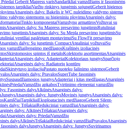
 Priedai Geberit Mapress varis
Sandarikliai vamzdžiams ir fasoninėms
Sistemos tarpikliai
Varžtų rinkinys jungėmis sujungti
Geberit higienos
 plovimu
Atsarginės dalys: Bakelis ir WC nuleidimo valdymo sistema
eidimo valdymo sistemoms su higieniniu plovimu
Atsarginės dalys:
sformatoriai
Tinklo komponentai
Vamzdynų armatūros
Vožtuvai su
imis
Atsarginės dalys: Su Mapress presavimo jungtimis
Rutuliniai
avimo jungtimis
Atsarginės dalys: Su Mepla presavimo jungtimis
Su
utuliniai ventiliai paslėptam montavimui
Su FlowFit presavimo
Atsarginės dalys: Su jungtimis Compact
Atgaliniai vožtuvai
Su
mos vamzdžiai
Įrengimo medžiagos
Kraštinės izoliacinės
ntos
Skirstomosios spintos iš metalo
Kolektorių asortimentas
Atsarginės
apteriai
Atsarginės dalys: Adapteriai
Kolektoriaus jungtys
Sparčiojo
ektoriai
Atsarginės dalys: Radiatorių kontūrų
edai
Skirstytuvo izoliacija
Pastato nuotekų šalinimo sistemos
Geberit
avalos
Atsarginės dalys: Pravalos
SuperTube fasoninės
gtys
Suspaudžiamosios jungtys
Adapteriai į kitas medžiagas
Atsarginės
lkūnės
Priedai
Vamzdžių apkabos
Tvirtinimo elementai vamzdžių
lys: Fasoninės dalys
Alkūnės
Atsarginės dalys:
s
Jungtys
Atsarginės dalys: Jungtys
Movinės jungtys
Atsarginės dalys:
os
Kamščiai
Tarpikliai
Eksploatacinės medžiagos
Geberit Silent-
inės dalys: Trišakiai
Redukciniai vamzdžiai
Atsarginės dalys:
arginės dalys: Alkūnės
Trišakiai
Atsarginės dalys:
edai
Atsarginės dalys: Priedai
Vamzdžių
ninės dalys
Alkūnės
Trišakiai
Redukciniai vamzdžiai
Pravalos
Atsarginės
 fasoninės dalys
Jungtys
Atsarginės dalys: Jungtys
Suvirinamos