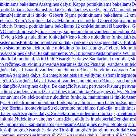
inkiniams bakeliams
Atsarginės dalys: Kappa potinkiniams bakeliams
De
e potinkiniams bakeliams
Priedai
Eksploatacinės medžiagos
WC nuleidimo
idimu
Maitinimui iš tinklo, Geberit Sigma potinkiniams bakeliams 12 cm
keliams, 8 cm
Atsarginės dalys: Maitinimui iš tinklo, Geberit Sigma pot
, Geberit Omega potinkiniams bakeliams 12 cm
Maitinimui iš baterijos, 
WC nuleidimo valdymo sistemos, su pneumatiniu vandens nuleidimu
At
 Dviejų kiekių nuleidimo funkcijai
Vieno kiekio nuleidimo funkcijai
Atsa
 sistemoms
Potinkinio montavimo dalių rinkiniai
Atsarginės dalys: Potin
o sistemoms su elektronine nuleidimo funkcija
Jungtys
Geberit Monolit
ms
Atsarginės dalys: Pakabinamiems WC puodams
Pastatomiems WC p
itariniai moduliai, skirti bidė
Atsarginės dalys: Sanitariniai moduliai, ski
mo režimas, su vidiniu apvadu
Atsarginės dalys: Pisuarai, vandens nulei
inės dalys: Pisuarai, vandens nuleidimo režimas, be vidinio apvado
Išor
stema
Atsarginės dalys: Su integruota pisuarų valdymo sistema
Integruot
ngčiui
Atsarginės dalys: Pisuarai, vandens nuleidimo rėžimas, su dangči
e dangčio
Atsarginės dalys: Be dangčio
Pisuarų pertvaros
Pisuarų pertvar
idimo vandens vamzdžiai, alkūnės ir adapteriai
Atsarginės dalys: Nulei
 montavimas
Su elektronine nuleidimo funkcija, maitinimas iš tinklo
Atsar
lys: Su elektronine nuleidimo funkcija, maitinimas nuo baterijos
Su pneu
alys: Išorinis montavimas
Su elektronine nuleidimo funkcija, maitinimas 
baterijos
Atsarginės dalys: Su elektronine nuleidimo funkcija, maitinima
inkiniai
Nuleidimo vandens vamzdžiai, alkūnės ir adapteriai
Dengiamosi
C puodams ir sanitariniams prietaisams
Atsarginės dalys: Nuotekų sif
iesioji jungtis
Atsarginės dalys: Tiesioji jungtis
Prijungimo moduliai
Atsa
ginamieji vamzdžiai
Jungtys iš PVC
Atsarginės dalys: Jungtys iš PVC
Man