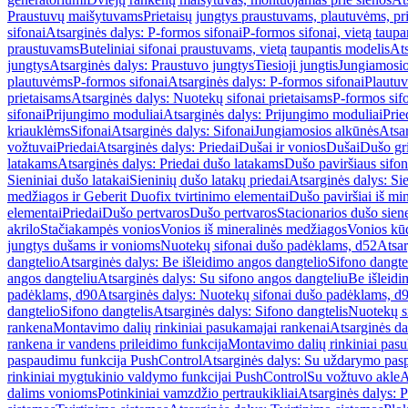
Praustuvų maišytuvams
Prietaisų jungtys praustuvams, plautuvėms, pri
sifonai
Atsarginės dalys: P-formos sifonai
P-formos sifonai, vietą taupa
praustuvams
Buteliniai sifonai praustuvams, vietą taupantis modelis
Ats
jungtys
Atsarginės dalys: Praustuvo jungtys
Tiesioji jungtis
Jungiamosio
plautuvėms
P-formos sifonai
Atsarginės dalys: P-formos sifonai
Plautuv
prietaisams
Atsarginės dalys: Nuotekų sifonai prietaisams
P-formos sif
sifonai
Prijungimo moduliai
Atsarginės dalys: Prijungimo moduliai
Prie
kriauklėms
Sifonai
Atsarginės dalys: Sifonai
Jungiamosios alkūnės
Atsa
vožtuvai
Priedai
Atsarginės dalys: Priedai
Dušai ir vonios
Dušai
Dušo gr
latakams
Atsarginės dalys: Priedai dušo latakams
Dušo paviršiaus sifon
Sieniniai dušo latakai
Sieninių dušo latakų priedai
Atsarginės dalys: Si
medžiagos ir Geberit Duofix tvirtinimo elementai
Dušo paviršiai iš mi
elementai
Priedai
Dušo pertvaros
Dušo pertvaros
Stacionarios dušo sien
akrilo
Stačiakampės vonios
Vonios iš mineralinės medžiagos
Vonios kū
jungtys dušams ir vonioms
Nuotekų sifonai dušo padėklams, d52
Atsar
dangtelio
Atsarginės dalys: Be išleidimo angos dangtelio
Sifono dangte
angos dangteliu
Atsarginės dalys: Su sifono angos dangteliu
Be išleidi
padėklams, d90
Atsarginės dalys: Nuotekų sifonai dušo padėklams, d
dangtelio
Sifono dangtelis
Atsarginės dalys: Sifono dangtelis
Nuotekų s
rankena
Montavimo dalių rinkiniai pasukamajai rankenai
Atsarginės da
rankena ir vandens prileidimo funkcija
Montavimo dalių rinkiniai pasuk
paspaudimu funkcija PushControl
Atsarginės dalys: Su uždarymo pas
rinkiniai mygtukinio valdymo funkcijai PushControl
Su vožtuvo akle
A
dalims vonioms
Potinkiniai vamzdžio pertraukikliai
Atsarginės dalys: P