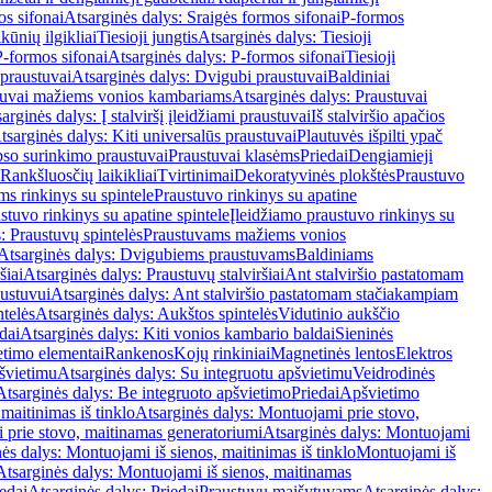
os sifonai
Atsarginės dalys: Sraigės formos sifonai
P-formos
ūnių ilgikliai
Tiesioji jungtis
Atsarginės dalys: Tiesioji
P-formos sifonai
Atsarginės dalys: P-formos sifonai
Tiesioji
praustuvai
Atsarginės dalys: Dvigubi praustuvai
Baldiniai
tuvai mažiems vonios kambariams
Atsarginės dalys: Praustuvai
arginės dalys: Į stalviršį įleidžiami praustuvai
Iš stalviršio apačios
tsarginės dalys: Kiti universalūs praustuvai
Plautuvės išpilti ypač
so surinkimo praustuvai
Praustuvai klasėms
Priedai
Dengiamieji
Rankšluosčių laikikliai
Tvirtinimai
Dekoratyvinės plokštės
Praustuvo
s rinkinys su spintele
Praustuvo rinkinys su apatine
stuvo rinkinys su apatine spintele
Įleidžiamo praustuvo rinkinys su
: Praustuvų spintelės
Praustuvams mažiems vonios
Atsarginės dalys: Dvigubiems praustuvams
Baldiniams
šiai
Atsarginės dalys: Praustuvų stalviršiai
Ant stalviršio pastatomam
ustuvui
Atsarginės dalys: Ant stalviršio pastatomam stačiakampiam
telės
Atsarginės dalys: Aukštos spintelės
Vidutinio aukščio
dai
Atsarginės dalys: Kiti vonios kambario baldai
Sieninės
timo elementai
Rankenos
Kojų rinkiniai
Magnetinės lentos
Elektros
švietimu
Atsarginės dalys: Su integruotu apšvietimu
Veidrodinės
Atsarginės dalys: Be integruoto apšvietimo
Priedai
Apšvietimo
maitinimas iš tinklo
Atsarginės dalys: Montuojami prie stovo,
prie stovo, maitinamas generatoriumi
Atsarginės dalys: Montuojami
ės dalys: Montuojami iš sienos, maitinimas iš tinklo
Montuojami iš
Atsarginės dalys: Montuojami iš sienos, maitinamas
edai
Atsarginės dalys: Priedai
Praustuvų maišytuvams
Atsarginės dalys: