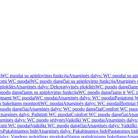
a
WC puodai su apiplovimo funkcija
Atsarginės dalys: WC puodai su ap
atomi WC puodai
WC puodo dangčiai su apiplovimo funkcija
Atsarginės 
plokštės
Atsarginės dalys: Dekoratyvinės plokštės
WC puodų dangčiams 
uodų dangčiams su apiplovimo funkcija
WC puodų dangčiams ir WC pu
abinami WC puodai
WC puodai
Atsarginės dalys: WC puodai
Pastatomi 
s bakeliams montuoti
WC puodai
Atsarginės dalys: WC puodai
Išoriniai
uodų dangčiai
Atsarginės dalys: WC puodų dangčiai
Comfort WC puod
tsarginės dalys: Pailginti WC puodai
Comfort WC puodų dangčiai
Atsa
arginės dalys: WC puodų sėdynės
Vaikiški WC puodai
Atsarginės dalys
atomi WC puodai
Vaikiški WC puodų dangčiai
Atsarginės dalys: Vaikiš
ės
Pakabinamos bidė
Atsarginės dalys: Pakabinamos bidė
Pastatomos bid
dalys: Vandens nuleidimo mygtukai
Sigma potinkiniams bakeliams
Atsar