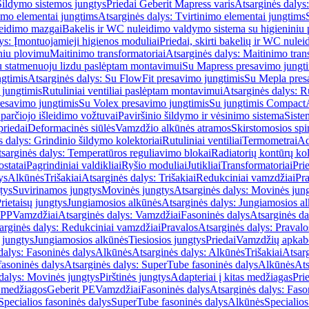
Šildymo sistemos jungtys
Priedai Geberit Mapress varis
Atsarginės dalys:
imo elementai jungtims
Atsarginės dalys: Tvirtinimo elementai jungtims
leidimo mazgai
Bakelis ir WC nuleidimo valdymo sistema su higieniniu
ys: Įmontuojamieji higienos moduliai
Priedai, skirti bakelių ir WC nul
iniu plovimu
Maitinimo transformatoriai
Atsarginės dalys: Maitinimo tran
su statmenuoju lizdu paslėptam montavimui
Su Mapress presavimo jungt
gtimis
Atsarginės dalys: Su FlowFit presavimo jungtimis
Su Mepla pres
 jungtimis
Rutuliniai ventiliai paslėptam montavimui
Atsarginės dalys: R
resavimo jungtimis
Su Volex presavimo jungtimis
Su jungtimis Compact
parčiojo išleidimo vožtuvai
Paviršinio šildymo ir vėsinimo sistema
Siste
priedai
Deformacinės siūlės
Vamzdžio alkūnės atramos
Skirstomosios spi
s dalys: Grindinio šildymo kolektoriai
Rutuliniai ventiliai
Termometrai
Ad
sarginės dalys: Temperatūros reguliavimo blokai
Radiatorių kontūrų kol
ostatai
Pagrindiniai valdikliai
Ryšio moduliai
Jutikliai
Transformatoriai
Pri
ys
Alkūnės
Trišakiai
Atsarginės dalys: Trišakiai
Redukciniai vamzdžiai
Pr
tys
Suvirinamos jungtys
Movinės jungtys
Atsarginės dalys: Movinės jun
rietaisų jungtys
Jungiamosios alkūnės
Atsarginės dalys: Jungiamosios a
-PP
Vamzdžiai
Atsarginės dalys: Vamzdžiai
Fasoninės dalys
Atsarginės da
arginės dalys: Redukciniai vamzdžiai
Pravalos
Atsarginės dalys: Pravalo
ų jungtys
Jungiamosios alkūnės
Tiesiosios jungtys
Priedai
Vamzdžių apkab
dalys: Fasoninės dalys
Alkūnės
Atsarginės dalys: Alkūnės
Trišakiai
Atsarg
asoninės dalys
Atsarginės dalys: SuperTube fasoninės dalys
Alkūnės
Ats
dalys: Movinės jungtys
Pirštinės jungtys
Adapteriai į kitas medžiagas
Pri
 medžiagos
Geberit PE
Vamzdžiai
Fasoninės dalys
Atsarginės dalys: Faso
Specialios fasoninės dalys
SuperTube fasoninės dalys
Alkūnės
Specialios