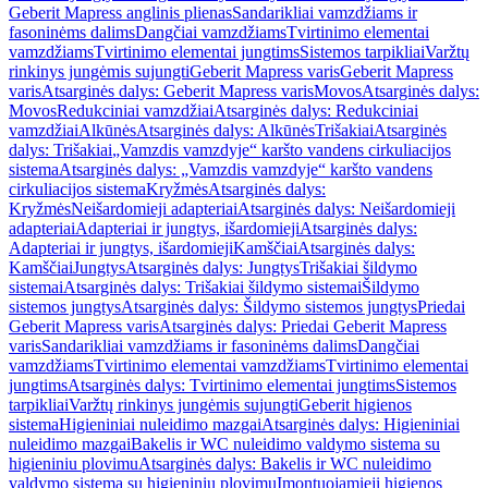
Geberit Mapress anglinis plienas
Sandarikliai vamzdžiams ir
fasoninėms dalims
Dangčiai vamzdžiams
Tvirtinimo elementai
vamzdžiams
Tvirtinimo elementai jungtims
Sistemos tarpikliai
Varžtų
rinkinys jungėmis sujungti
Geberit Mapress varis
Geberit Mapress
varis
Atsarginės dalys: Geberit Mapress varis
Movos
Atsarginės dalys:
Movos
Redukciniai vamzdžiai
Atsarginės dalys: Redukciniai
vamzdžiai
Alkūnės
Atsarginės dalys: Alkūnės
Trišakiai
Atsarginės
dalys: Trišakiai
„Vamzdis vamzdyje“ karšto vandens cirkuliacijos
sistema
Atsarginės dalys: „Vamzdis vamzdyje“ karšto vandens
cirkuliacijos sistema
Kryžmės
Atsarginės dalys:
Kryžmės
Neišardomieji adapteriai
Atsarginės dalys: Neišardomieji
adapteriai
Adapteriai ir jungtys, išardomieji
Atsarginės dalys:
Adapteriai ir jungtys, išardomieji
Kamščiai
Atsarginės dalys:
Kamščiai
Jungtys
Atsarginės dalys: Jungtys
Trišakiai šildymo
sistemai
Atsarginės dalys: Trišakiai šildymo sistemai
Šildymo
sistemos jungtys
Atsarginės dalys: Šildymo sistemos jungtys
Priedai
Geberit Mapress varis
Atsarginės dalys: Priedai Geberit Mapress
varis
Sandarikliai vamzdžiams ir fasoninėms dalims
Dangčiai
vamzdžiams
Tvirtinimo elementai vamzdžiams
Tvirtinimo elementai
jungtims
Atsarginės dalys: Tvirtinimo elementai jungtims
Sistemos
tarpikliai
Varžtų rinkinys jungėmis sujungti
Geberit higienos
sistema
Higieniniai nuleidimo mazgai
Atsarginės dalys: Higieniniai
nuleidimo mazgai
Bakelis ir WC nuleidimo valdymo sistema su
higieniniu plovimu
Atsarginės dalys: Bakelis ir WC nuleidimo
valdymo sistema su higieniniu plovimu
Įmontuojamieji higienos