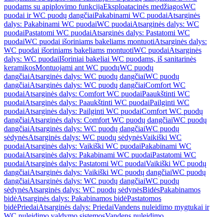
puodams su apiplovimo funkcija
Eksploatacinės medžiagos
WC
puodai ir WC puodų dangčiai
Pakabinami WC puodai
Atsarginės
dalys: Pakabinami WC puodai
WC puodai
Atsarginės dalys: WC
puodai
Pastatomi WC puodai
Atsarginės dalys: Pastatomi WC
puodai
WC puodai išoriniams bakeliams montuoti
Atsarginės dalys:
WC puodai išoriniams bakeliams montuoti
WC puodai
Atsarginės
dalys: WC puodai
Išoriniai bakeliai WC puodams, iš sanitarinės
keramikos
Montuojami ant WC puodų
WC puodų
dangčiai
Atsarginės dalys: WC puodų dangčiai
WC puodų
dangčiai
Atsarginės dalys: WC puodų dangčiai
Comfort WC
puodai
Atsarginės dalys: Comfort WC puodai
Paaukštinti WC
puodai
Atsarginės dalys: Paaukštinti WC puodai
Pailginti WC
puodai
Atsarginės dalys: Pailginti WC puodai
Comfort WC puodų
dangčiai
Atsarginės dalys: Comfort WC puodų dangčiai
WC puodų
dangčiai
Atsarginės dalys: WC puodų dangčiai
WC puodų
sėdynės
Atsarginės dalys: WC puodų sėdynės
Vaikiški WC
puodai
Atsarginės dalys: Vaikiški WC puodai
Pakabinami WC
puodai
Atsarginės dalys: Pakabinami WC puodai
Pastatomi WC
puodai
Atsarginės dalys: Pastatomi WC puodai
Vaikiški WC puodų
dangčiai
Atsarginės dalys: Vaikiški WC puodų dangčiai
WC puodų
dangčiai
Atsarginės dalys: WC puodų dangčiai
WC puodų
sėdynės
Atsarginės dalys: WC puodų sėdynės
Bidės
Pakabinamos
bidė
Atsarginės dalys: Pakabinamos bidė
Pastatomos
bidė
Priedai
Atsarginės dalys: Priedai
Vandens nuleidimo mygtukai ir
WC nuleidimo valdymo sistemos
Vandens nuleidimo