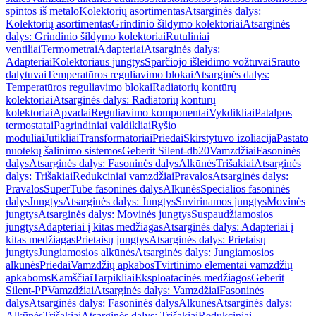
spintos iš metalo
Kolektorių asortimentas
Atsarginės dalys:
Kolektorių asortimentas
Grindinio šildymo kolektoriai
Atsarginės
dalys: Grindinio šildymo kolektoriai
Rutuliniai
ventiliai
Termometrai
Adapteriai
Atsarginės dalys:
Adapteriai
Kolektoriaus jungtys
Sparčiojo išleidimo vožtuvai
Srauto
dalytuvai
Temperatūros reguliavimo blokai
Atsarginės dalys:
Temperatūros reguliavimo blokai
Radiatorių kontūrų
kolektoriai
Atsarginės dalys: Radiatorių kontūrų
kolektoriai
Apvadai
Reguliavimo komponentai
Vykdikliai
Patalpos
termostatai
Pagrindiniai valdikliai
Ryšio
moduliai
Jutikliai
Transformatoriai
Priedai
Skirstytuvo izoliacija
Pastato
nuotekų šalinimo sistemos
Geberit Silent-db20
Vamzdžiai
Fasoninės
dalys
Atsarginės dalys: Fasoninės dalys
Alkūnės
Trišakiai
Atsarginės
dalys: Trišakiai
Redukciniai vamzdžiai
Pravalos
Atsarginės dalys:
Pravalos
SuperTube fasoninės dalys
Alkūnės
Specialios fasoninės
dalys
Jungtys
Atsarginės dalys: Jungtys
Suvirinamos jungtys
Movinės
jungtys
Atsarginės dalys: Movinės jungtys
Suspaudžiamosios
jungtys
Adapteriai į kitas medžiagas
Atsarginės dalys: Adapteriai į
kitas medžiagas
Prietaisų jungtys
Atsarginės dalys: Prietaisų
jungtys
Jungiamosios alkūnės
Atsarginės dalys: Jungiamosios
alkūnės
Priedai
Vamzdžių apkabos
Tvirtinimo elementai vamzdžių
apkaboms
Kamščiai
Tarpikliai
Eksploatacinės medžiagos
Geberit
Silent-PP
Vamzdžiai
Atsarginės dalys: Vamzdžiai
Fasoninės
dalys
Atsarginės dalys: Fasoninės dalys
Alkūnės
Atsarginės dalys:
Alkūnės
Trišakiai
Atsarginės dalys: Trišakiai
Redukciniai