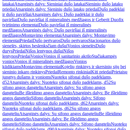
latakai
Atsarginės dalys: Sieniniai dušo latakai
Sieninių dušo latakų
priedai
Atsarginės dalys: Sieninių dušo latakų priedai
Dušo padėklai
ir dušo paviršiai
Atsarginės dalys: Dušo padėklai ir dušo
paviršiai
Dušo paviršiai iš mineralinės medžiagos ir Geberit Duofix
tvirtinimo elementai
Dušo paviršiai iš mineralinės
medžiagos
Atsarginės dalys: Dušo paviršiai iš mineralinės
medžiagos
Montavimo elementai
Atsarginės dalys: Montavimo
elementai
Priedai
Dušo pertvaros
Dušo pertvaros
Stacionarios dušo
sienelės, skirtos beslenksčiam dušui
Vonios sienelės
Dušo
durys
Priedai
Nišos lentynos dušui
Nišos
lentynos
Priedai
Vonios
Vonios iš sanitarinio akrilo
Stačiakampės
vonios
Vonios iš mineralinės medžiagos
Vonios
kūdikiams
Montavimo elementai
Kojelių rinkinys ir skersinių sijų bei
sieninio inkaro rinkinys
Priedai
Remonto rinkiniai
Kiti priedai
Prietaisų
jungtys dušams ir vonioms
Nuotekų sifonai dušo padėklams,
d52
Atsarginės dalys: Nuotekų sifonai dušo padėklams, d52
Su
sifono angos dangteliu
Atsarginės dalys: Su sifono angos
dangteliu
Be išleidimo angos dangtelio
Atsarginės dalys: Be išleidimo
angos dangtelio
Sifono dangtelis
Atsarginės dalys: Sifono
dangtelis
Nuotekų sifonai dušo padėklams, d62
Atsarginės dalys:
Nuotekų sifonai dušo padėklams, d62
Su sifono angos
dangteliu
Atsarginės dalys: Su sifono angos dangteliu
Be išleidimo
angos dangtelio
Atsarginės dalys: Be išleidimo angos
dangtelio
Sifono dangtelis
Atsarginės dalys: Sifono dangtelis
Nuotekų
sifonai dušo padėklams, d90
Atsarginės dalys: Nuotekų sifonai dušo