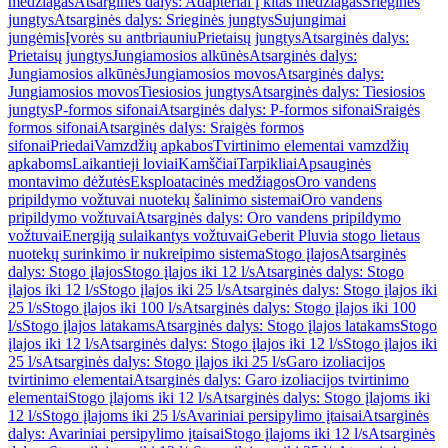
medžiagas
Atsarginės dalys: Adapteriai į kitas medžiagas
Srieginės
jungtys
Atsarginės dalys: Srieginės jungtys
Sujungimai
jungėmis
Įvorės su antbriauniu
Prietaisų jungtys
Atsarginės dalys:
Prietaisų jungtys
Jungiamosios alkūnės
Atsarginės dalys:
Jungiamosios alkūnės
Jungiamosios movos
Atsarginės dalys:
Jungiamosios movos
Tiesiosios jungtys
Atsarginės dalys: Tiesiosios
jungtys
P-formos sifonai
Atsarginės dalys: P-formos sifonai
Sraigės
formos sifonai
Atsarginės dalys: Sraigės formos
sifonai
Priedai
Vamzdžių apkabos
Tvirtinimo elementai vamzdžių
apkaboms
Laikantieji loviai
Kamščiai
Tarpikliai
Apsauginės
montavimo dėžutės
Eksploatacinės medžiagos
Oro vandens
pripildymo vožtuvai nuotekų šalinimo sistemai
Oro vandens
pripildymo vožtuvai
Atsarginės dalys: Oro vandens pripildymo
vožtuvai
Energiją sulaikantys vožtuvai
Geberit Pluvia stogo lietaus
nuotekų surinkimo ir nukreipimo sistema
Stogo įlajos
Atsarginės
dalys: Stogo įlajos
Stogo įlajos iki 12 l/s
Atsarginės dalys: Stogo
įlajos iki 12 l/s
Stogo įlajos iki 25 l/s
Atsarginės dalys: Stogo įlajos iki
25 l/s
Stogo įlajos iki 100 l/s
Atsarginės dalys: Stogo įlajos iki 100
l/s
Stogo įlajos latakams
Atsarginės dalys: Stogo įlajos latakams
Stogo
įlajos iki 12 l/s
Atsarginės dalys: Stogo įlajos iki 12 l/s
Stogo įlajos iki
25 l/s
Atsarginės dalys: Stogo įlajos iki 25 l/s
Garo izoliacijos
tvirtinimo elementai
Atsarginės dalys: Garo izoliacijos tvirtinimo
elementai
Stogo įlajoms iki 12 l/s
Atsarginės dalys: Stogo įlajoms iki
12 l/s
Stogo įlajoms iki 25 l/s
Avariniai persipylimo įtaisai
Atsarginės
dalys: Avariniai persipylimo įtaisai
Stogo įlajoms iki 12 l/s
Atsarginės