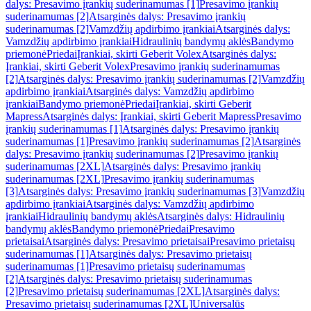
dalys: Presavimo įrankių suderinamumas [1]
Presavimo įrankių
suderinamumas [2]
Atsarginės dalys: Presavimo įrankių
suderinamumas [2]
Vamzdžių apdirbimo įrankiai
Atsarginės dalys:
Vamzdžių apdirbimo įrankiai
Hidraulinių bandymų aklės
Bandymo
priemonė
Priedai
Įrankiai, skirti Geberit Volex
Atsarginės dalys:
Įrankiai, skirti Geberit Volex
Presavimo įrankių suderinamumas
[2]
Atsarginės dalys: Presavimo įrankių suderinamumas [2]
Vamzdžių
apdirbimo įrankiai
Atsarginės dalys: Vamzdžių apdirbimo
įrankiai
Bandymo priemonė
Priedai
Įrankiai, skirti Geberit
Mapress
Atsarginės dalys: Įrankiai, skirti Geberit Mapress
Presavimo
įrankių suderinamumas [1]
Atsarginės dalys: Presavimo įrankių
suderinamumas [1]
Presavimo įrankių suderinamumas [2]
Atsarginės
dalys: Presavimo įrankių suderinamumas [2]
Presavimo įrankių
suderinamumas [2XL]
Atsarginės dalys: Presavimo įrankių
suderinamumas [2XL]
Presavimo įrankių suderinamumas
[3]
Atsarginės dalys: Presavimo įrankių suderinamumas [3]
Vamzdžių
apdirbimo įrankiai
Atsarginės dalys: Vamzdžių apdirbimo
įrankiai
Hidraulinių bandymų aklės
Atsarginės dalys: Hidraulinių
bandymų aklės
Bandymo priemonė
Priedai
Presavimo
prietaisai
Atsarginės dalys: Presavimo prietaisai
Presavimo prietaisų
suderinamumas [1]
Atsarginės dalys: Presavimo prietaisų
suderinamumas [1]
Presavimo prietaisų suderinamumas
[2]
Atsarginės dalys: Presavimo prietaisų suderinamumas
[2]
Presavimo prietaisų suderinamumas [2XL]
Atsarginės dalys:
Presavimo prietaisų suderinamumas [2XL]
Universalūs