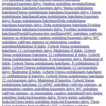
mygtukai
Atsarginės dalys: Vandens nuleidimo mygtukai
Sigma
potinkiniams bakeliams
Atsarginės dalys: Sigma potinkiniams
bakeliams
Omega potinkiniams bakeliams
Atsarginės dalys: Omega
potinkiniams bakeliams
Kappa potinkiniams bakeliams
Atsarginės
dalys: Kappa potinkiniams bakeliams
Delta potinkiniams
bakeliams
Atsarginės dalys: Delta potinkiniams bakeliams
Twinline
potinkiniams bakeliams
Atsarginės dalys: Twinline potinkiniams
bakeliams
Priedai
Eksploatacinės medžiagos
WC nuleidimo valdymo
sistemos su elektroniniu vandens nuleidimu
Atsarginės dalys: WC
nuleidimo valdymo sistemos su elektroniniu vandens
nuleidimu
Maitinimui iš tinklo, Geberit Sigma potinkiniams
bakeliams 12 cm
Atsarginės dalys: Maitinimui iš tinklo, Geberit
Sigma potinkiniams bakeliams 12 cm
Maitinimui iš tinklo, Geberit
Sigma potinkiniams bakeliams, 8 cm
Atsarginės dalys: Maitinimui iš
tinklo, Geberit Sigma potinkiniams bakeliams, 8 cm
Maitinimui iš
tinklo, Geberit Omega potinkiniams bakeliams 12 cm
Atsarginės
dalys: Maitinimui iš tinklo, Geberit Omega potinkiniams bakeliams
12 cm
Maitinimui iš baterijos, Geberit Sigma potinkiniams bakeliams
12 cm
Atsarginės dalys: Maitinimui iš baterijos, Geberit Sigma
potinkiniams bakeliams 12 cm
WC nuleidimo valdymo sistemos, su
pneumatiniu vandens nuleidimu
Atsarginės dalys: WC nuleidimo
valdymo sistemos, su pneumatiniu vandens nuleidimu
Dviejų kiekių
nuleidimo funkcijai
Atsarginės dalys: Dviejų kiekių nuleidimo
funkcijai
Vieno kiekio nuleidimo funkcijai
Atsarginės dalys: Vieno
kiekio nuleidimo funkcijai
Priedai WC nuleidimo valdymo