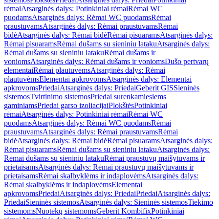
rėmai
Atsarginės dalys: Potinkiniai rėmai
Rėmai WC
puodams
Atsarginės dalys: Rėmai WC puodams
Rėmai
praustuvams
Atsarginės dalys: Rėmai praustuvams
Rėmai
bidė
Atsarginės dalys: Rėmai bidė
Rėmai pisuarams
Atsarginės dalys:
Rėmai pisuarams
Rėmai dušams su sieniniu lataku
Atsarginės dalys:
Rėmai dušams su sieniniu lataku
Rėmai dušams ir
vonioms
Atsarginės dalys: Rėmai dušams ir vonioms
Dušo pertvarų
elementai
Rėmai plautuvėms
Atsarginės dalys: Rėmai
plautuvėms
Elementai apkrovoms
Atsarginės dalys: Elementai
apkrovoms
Priedai
Atsarginės dalys: Priedai
Geberit GIS
Sieninės
sistemos
Tvirtinimo sistemos
Priedai surenkamiesiems
gaminiams
Priedai garso izoliacijai
Plokštės
Potinkiniai
rėmai
Atsarginės dalys: Potinkiniai rėmai
Rėmai WC
puodams
Atsarginės dalys: Rėmai WC puodams
Rėmai
praustuvams
Atsarginės dalys: Rėmai praustuvams
Rėmai
bidė
Atsarginės dalys: Rėmai bidė
Rėmai pisuarams
Atsarginės dalys:
Rėmai pisuarams
Rėmai dušams su sieniniu lataku
Atsarginės dalys:
Rėmai dušams su sieniniu lataku
Rėmai praustuvų maišytuvams ir
prietaisams
Atsarginės dalys: Rėmai praustuvų maišytuvams ir
prietaisams
Rėmai skalbyklėms ir indaplovėms
Atsarginės dalys:
Rėmai skalbyklėms ir indaplovėms
Elementai
apkrovoms
Priedai
Atsarginės dalys: Priedai
Priedai
Atsarginės dalys:
Priedai
Sieninės sistemos
Atsarginės dalys: Sieninės sistemos
Tiekimo
sistemoms
Nuotekų sistemoms
Geberit Kombifix
Potinkiniai