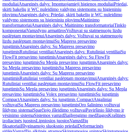
moduliai
Atsarginės dalys: Įmontuojamieji higienos moduliai
Priedai,
skirti bakelių ir WC nuleidimo valdymo sistemoms su higieniniu
plovimu
Atsarginės dalys: Priedai, skirti bakelių ir WC nuleidimo
valdymo sistemoms su higieniniu plovimu
Maitinimo
transformatoriai
Atsarginės dalys: Maitinimo transformatoriai
Tinklo
komponentai
Vamzdynų armatūros
Vožtuvai su statmenuoju lizdu
paslėptam montavimui
Atsarginės dalys: Vožtuvai su statmenuoju
lizdu paslėptam montavimui
Su Mapress presavimo
jungtimis
Atsarginės dalys: Su Mapress presavimo
jungtimis
Rutuliniai ventiliai
Atsarginės dalys: Rutuliniai ventiliai
Su
FlowFit presavimo jungtimis
Atsarginės dalys: Su FlowFit
presavimo jungtimis
Su Mepla presavimo jungtimis
Atsarginės dalys:
Su Mepla presavimo jungtimis
Su Mapress presavimo
jungtimis
Atsarginės dalys: Su Mapress presavimo
jungtimis
Rutuliniai ventiliai paslėptam montavimui
Atsarginės dalys:
Rutuliniai ventiliai paslėptam montavimui
Su FlowFit presavimo
jungtimis
Su Mepla presavimo jungtimis
Atsarginės dalys: Su Mepla
presavimo jungtimis
Su Volex presavimo jungtimis
Su jungtimis
Compact
Atsarginės dalys: Su jungtimis Compact
Atgaliniai
vožtuvai
Su Mapress presavimo jungtimis
Oro šalinimo vožtuvai
šildymo sistemai
Sparčiojo išleidimo vožtuvai
Paviršinio šildymo ir
vėsinimo sistema
Sistemos vamzdžiai
Įrengimo medžiagos
Kraštinės
izoliacinės juostos
Lipniosios juostos
Vamzdžių
fiksatoriai
Išlyginamojo sluoksnio priedai
Deformacinės
siūlės
Vamzdžio alkūnės atramos
Skirstomosios spintos
Skirstomosios