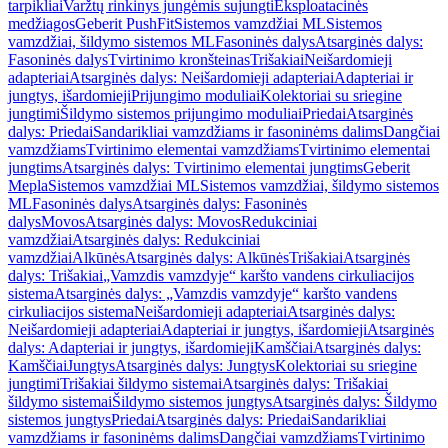
tarpikliai
Varžtų rinkinys jungėmis sujungti
Eksploatacinės
medžiagos
Geberit PushFit
Sistemos vamzdžiai ML
Sistemos
vamzdžiai, šildymo sistemos ML
Fasoninės dalys
Atsarginės dalys:
Fasoninės dalys
Tvirtinimo kronšteinas
Trišakiai
Neišardomieji
adapteriai
Atsarginės dalys: Neišardomieji adapteriai
Adapteriai ir
jungtys, išardomieji
Prijungimo moduliai
Kolektoriai su sriegine
jungtimi
Šildymo sistemos prijungimo moduliai
Priedai
Atsarginės
dalys: Priedai
Sandarikliai vamzdžiams ir fasoninėms dalims
Dangčiai
vamzdžiams
Tvirtinimo elementai vamzdžiams
Tvirtinimo elementai
jungtims
Atsarginės dalys: Tvirtinimo elementai jungtims
Geberit
Mepla
Sistemos vamzdžiai ML
Sistemos vamzdžiai, šildymo sistemos
ML
Fasoninės dalys
Atsarginės dalys: Fasoninės
dalys
Movos
Atsarginės dalys: Movos
Redukciniai
vamzdžiai
Atsarginės dalys: Redukciniai
vamzdžiai
Alkūnės
Atsarginės dalys: Alkūnės
Trišakiai
Atsarginės
dalys: Trišakiai
„Vamzdis vamzdyje“ karšto vandens cirkuliacijos
sistema
Atsarginės dalys: „Vamzdis vamzdyje“ karšto vandens
cirkuliacijos sistema
Neišardomieji adapteriai
Atsarginės dalys:
Neišardomieji adapteriai
Adapteriai ir jungtys, išardomieji
Atsarginės
dalys: Adapteriai ir jungtys, išardomieji
Kamščiai
Atsarginės dalys:
Kamščiai
Jungtys
Atsarginės dalys: Jungtys
Kolektoriai su sriegine
jungtimi
Trišakiai šildymo sistemai
Atsarginės dalys: Trišakiai
šildymo sistemai
Šildymo sistemos jungtys
Atsarginės dalys: Šildymo
sistemos jungtys
Priedai
Atsarginės dalys: Priedai
Sandarikliai
vamzdžiams ir fasoninėms dalims
Dangčiai vamzdžiams
Tvirtinimo