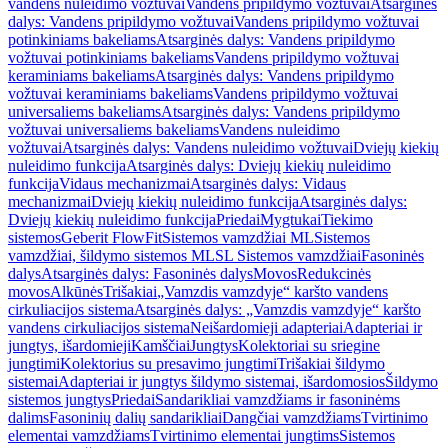
vandens nuleidimo vožtuvai
Vandens pripildymo vožtuvai
Atsarginės
dalys: Vandens pripildymo vožtuvai
Vandens pripildymo vožtuvai
potinkiniams bakeliams
Atsarginės dalys: Vandens pripildymo
vožtuvai potinkiniams bakeliams
Vandens pripildymo vožtuvai
keraminiams bakeliams
Atsarginės dalys: Vandens pripildymo
vožtuvai keraminiams bakeliams
Vandens pripildymo vožtuvai
universaliems bakeliams
Atsarginės dalys: Vandens pripildymo
vožtuvai universaliems bakeliams
Vandens nuleidimo
vožtuvai
Atsarginės dalys: Vandens nuleidimo vožtuvai
Dviejų kiekių
nuleidimo funkcija
Atsarginės dalys: Dviejų kiekių nuleidimo
funkcija
Vidaus mechanizmai
Atsarginės dalys: Vidaus
mechanizmai
Dviejų kiekių nuleidimo funkcija
Atsarginės dalys:
Dviejų kiekių nuleidimo funkcija
Priedai
Mygtukai
Tiekimo
sistemos
Geberit FlowFit
Sistemos vamzdžiai ML
Sistemos
vamzdžiai, šildymo sistemos ML
SL Sistemos vamzdžiai
Fasoninės
dalys
Atsarginės dalys: Fasoninės dalys
Movos
Redukcinės
movos
Alkūnės
Trišakiai
„Vamzdis vamzdyje“ karšto vandens
cirkuliacijos sistema
Atsarginės dalys: „Vamzdis vamzdyje“ karšto
vandens cirkuliacijos sistema
Neišardomieji adapteriai
Adapteriai ir
jungtys, išardomieji
Kamščiai
Jungtys
Kolektoriai su sriegine
jungtimi
Kolektorius su presavimo jungtimi
Trišakiai šildymo
sistemai
Adapteriai ir jungtys šildymo sistemai, išardomosios
Šildymo
sistemos jungtys
Priedai
Sandarikliai vamzdžiams ir fasoninėms
dalims
Fasoninių dalių sandarikliai
Dangčiai vamzdžiams
Tvirtinimo
elementai vamzdžiams
Tvirtinimo elementai jungtims
Sistemos