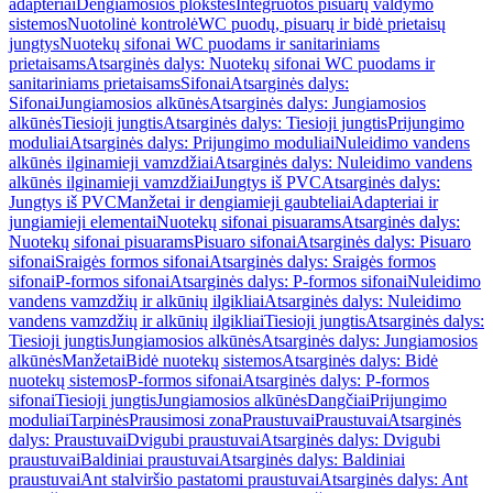
adapteriai
Dengiamosios plokštės
Integruotos pisuarų valdymo
sistemos
Nuotolinė kontrolė
WC puodų, pisuarų ir bidė prietaisų
jungtys
Nuotekų sifonai WC puodams ir sanitariniams
prietaisams
Atsarginės dalys: Nuotekų sifonai WC puodams ir
sanitariniams prietaisams
Sifonai
Atsarginės dalys:
Sifonai
Jungiamosios alkūnės
Atsarginės dalys: Jungiamosios
alkūnės
Tiesioji jungtis
Atsarginės dalys: Tiesioji jungtis
Prijungimo
moduliai
Atsarginės dalys: Prijungimo moduliai
Nuleidimo vandens
alkūnės ilginamieji vamzdžiai
Atsarginės dalys: Nuleidimo vandens
alkūnės ilginamieji vamzdžiai
Jungtys iš PVC
Atsarginės dalys:
Jungtys iš PVC
Manžetai ir dengiamieji gaubteliai
Adapteriai ir
jungiamieji elementai
Nuotekų sifonai pisuarams
Atsarginės dalys:
Nuotekų sifonai pisuarams
Pisuaro sifonai
Atsarginės dalys: Pisuaro
sifonai
Sraigės formos sifonai
Atsarginės dalys: Sraigės formos
sifonai
P-formos sifonai
Atsarginės dalys: P-formos sifonai
Nuleidimo
vandens vamzdžių ir alkūnių ilgikliai
Atsarginės dalys: Nuleidimo
vandens vamzdžių ir alkūnių ilgikliai
Tiesioji jungtis
Atsarginės dalys:
Tiesioji jungtis
Jungiamosios alkūnės
Atsarginės dalys: Jungiamosios
alkūnės
Manžetai
Bidė nuotekų sistemos
Atsarginės dalys: Bidė
nuotekų sistemos
P-formos sifonai
Atsarginės dalys: P-formos
sifonai
Tiesioji jungtis
Jungiamosios alkūnės
Dangčiai
Prijungimo
moduliai
Tarpinės
Prausimosi zona
Praustuvai
Praustuvai
Atsarginės
dalys: Praustuvai
Dvigubi praustuvai
Atsarginės dalys: Dvigubi
praustuvai
Baldiniai praustuvai
Atsarginės dalys: Baldiniai
praustuvai
Ant stalviršio pastatomi praustuvai
Atsarginės dalys: Ant