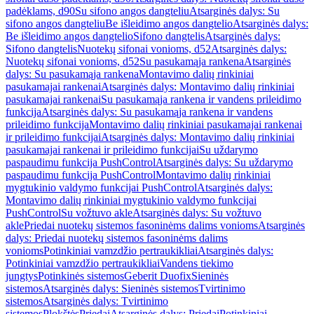
padėklams, d90
Su sifono angos dangteliu
Atsarginės dalys: Su
sifono angos dangteliu
Be išleidimo angos dangtelio
Atsarginės dalys:
Be išleidimo angos dangtelio
Sifono dangtelis
Atsarginės dalys:
Sifono dangtelis
Nuotekų sifonai vonioms, d52
Atsarginės dalys:
Nuotekų sifonai vonioms, d52
Su pasukamąja rankena
Atsarginės
dalys: Su pasukamąja rankena
Montavimo dalių rinkiniai
pasukamajai rankenai
Atsarginės dalys: Montavimo dalių rinkiniai
pasukamajai rankenai
Su pasukamąja rankena ir vandens prileidimo
funkcija
Atsarginės dalys: Su pasukamąja rankena ir vandens
prileidimo funkcija
Montavimo dalių rinkiniai pasukamajai rankenai
ir prileidimo funkcijai
Atsarginės dalys: Montavimo dalių rinkiniai
pasukamajai rankenai ir prileidimo funkcijai
Su uždarymo
paspaudimu funkcija PushControl
Atsarginės dalys: Su uždarymo
paspaudimu funkcija PushControl
Montavimo dalių rinkiniai
mygtukinio valdymo funkcijai PushControl
Atsarginės dalys:
Montavimo dalių rinkiniai mygtukinio valdymo funkcijai
PushControl
Su vožtuvo akle
Atsarginės dalys: Su vožtuvo
akle
Priedai nuotekų sistemos fasoninėms dalims vonioms
Atsarginės
dalys: Priedai nuotekų sistemos fasoninėms dalims
vonioms
Potinkiniai vamzdžio pertraukikliai
Atsarginės dalys:
Potinkiniai vamzdžio pertraukikliai
Vandens tiekimo
jungtys
Potinkinės sistemos
Geberit Duofix
Sieninės
sistemos
Atsarginės dalys: Sieninės sistemos
Tvirtinimo
sistemos
Atsarginės dalys: Tvirtinimo
sistemos
Plokštės
Priedai
Atsarginės dalys: Priedai
Potinkiniai