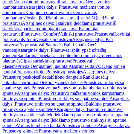
stalviršio pastatomi praustuvai
Praustuvai mažiems vonios
kambariams
Atsarginės dalys: Praustuvai mažiems vonios
kambariams
Kampiniai praustuvai mažiems vonios
kambariams
Pusiau įleidžiami praustuvai
Į stalviršį įleidžiami
praustuvai
Atsarginės dalys: Į stalviršį įleidžiami praustuvai
Iš
stalviršio apačios montuojami praustuvai
Kampiniai
praustuvai
Praustuvai Comfort
Vaikiški praustuvai
Praustuvai
Loviniai
praustuvai
Kiti universalūs praustuvai
Atsarginės dalys: Kiti
universalūs praustuvai
Plautuvės išpilti ypač užterštą
vandenį
Atsarginės dalys: Plautuvės išpilti ypač užterštą
vandenį
Sanitariniai prietaisai su nuleidimo funkcija
Universalios
plautuvės
Gipso surinkimo praustuvai
Praustuvai
klasėms
Priedai
Dengiamieji gaubtai
Atsarginės dalys: Dengiamieji
gaubtai
Praustuvų kojos
Praustuvų puskojės
Atsarginės dalys:
Praustuvų puskojės
Priedai
Sifono dangtelis
Rankšluosčių
laikikliai
Tvirtinimai
Dekoratyvinės plokštės
Praustuvo rinkinys su
apatine spintele
Praustuvo mažiems vonios kambariams rinkinys su
spintele
Atsarginės dalys: Praustuvo mažiems vonios kambariams
rinkinys su spintele
Praustuvo rinkinys su apatine spintele
Atsarginės
dalys: Praustuvo rinkinys su apatine spintele
Baldinio praustuvo
rinkinys su apatine spintele
Atsarginės dalys: Baldinio praustuvo
rinkinys su apatine spintele
Įleidžiamo praustuvo rinkinys su apatine
spintele
Atsarginės dalys: Įleidžiamo praustuvo rinkinys su apatine
spintele
Vonios kambario baldai
Praustuvų spintelės
Atsarginės dalys:
Praustuvų spintelės
Praustuvams mažiems vonios