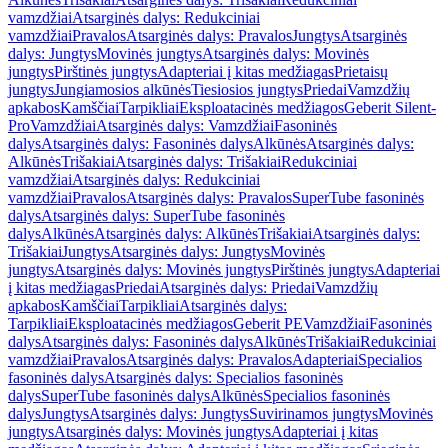
vamzdžiai
Atsarginės dalys: Redukciniai
vamzdžiai
Pravalos
Atsarginės dalys: Pravalos
Jungtys
Atsarginės
dalys: Jungtys
Movinės jungtys
Atsarginės dalys: Movinės
jungtys
Pirštinės jungtys
Adapteriai į kitas medžiagas
Prietaisų
jungtys
Jungiamosios alkūnės
Tiesiosios jungtys
Priedai
Vamzdžių
apkabos
Kamščiai
Tarpikliai
Eksploatacinės medžiagos
Geberit Silent-
Pro
Vamzdžiai
Atsarginės dalys: Vamzdžiai
Fasoninės
dalys
Atsarginės dalys: Fasoninės dalys
Alkūnės
Atsarginės dalys:
Alkūnės
Trišakiai
Atsarginės dalys: Trišakiai
Redukciniai
vamzdžiai
Atsarginės dalys: Redukciniai
vamzdžiai
Pravalos
Atsarginės dalys: Pravalos
SuperTube fasoninės
dalys
Atsarginės dalys: SuperTube fasoninės
dalys
Alkūnės
Atsarginės dalys: Alkūnės
Trišakiai
Atsarginės dalys:
Trišakiai
Jungtys
Atsarginės dalys: Jungtys
Movinės
jungtys
Atsarginės dalys: Movinės jungtys
Pirštinės jungtys
Adapteriai
į kitas medžiagas
Priedai
Atsarginės dalys: Priedai
Vamzdžių
apkabos
Kamščiai
Tarpikliai
Atsarginės dalys:
Tarpikliai
Eksploatacinės medžiagos
Geberit PE
Vamzdžiai
Fasoninės
dalys
Atsarginės dalys: Fasoninės dalys
Alkūnės
Trišakiai
Redukciniai
vamzdžiai
Pravalos
Atsarginės dalys: Pravalos
Adapteriai
Specialios
fasoninės dalys
Atsarginės dalys: Specialios fasoninės
dalys
SuperTube fasoninės dalys
Alkūnės
Specialios fasoninės
dalys
Jungtys
Atsarginės dalys: Jungtys
Suvirinamos jungtys
Movinės
jungtys
Atsarginės dalys: Movinės jungtys
Adapteriai į kitas