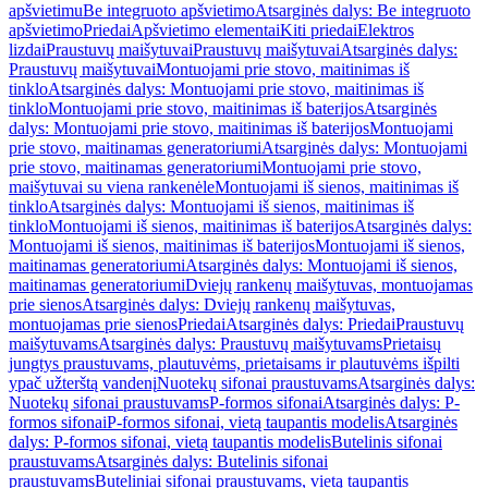
apšvietimu
Be integruoto apšvietimo
Atsarginės dalys: Be integruoto
apšvietimo
Priedai
Apšvietimo elementai
Kiti priedai
Elektros
lizdai
Praustuvų maišytuvai
Praustuvų maišytuvai
Atsarginės dalys:
Praustuvų maišytuvai
Montuojami prie stovo, maitinimas iš
tinklo
Atsarginės dalys: Montuojami prie stovo, maitinimas iš
tinklo
Montuojami prie stovo, maitinimas iš baterijos
Atsarginės
dalys: Montuojami prie stovo, maitinimas iš baterijos
Montuojami
prie stovo, maitinamas generatoriumi
Atsarginės dalys: Montuojami
prie stovo, maitinamas generatoriumi
Montuojami prie stovo,
maišytuvai su viena rankenėle
Montuojami iš sienos, maitinimas iš
tinklo
Atsarginės dalys: Montuojami iš sienos, maitinimas iš
tinklo
Montuojami iš sienos, maitinimas iš baterijos
Atsarginės dalys:
Montuojami iš sienos, maitinimas iš baterijos
Montuojami iš sienos,
maitinamas generatoriumi
Atsarginės dalys: Montuojami iš sienos,
maitinamas generatoriumi
Dviejų rankenų maišytuvas, montuojamas
prie sienos
Atsarginės dalys: Dviejų rankenų maišytuvas,
montuojamas prie sienos
Priedai
Atsarginės dalys: Priedai
Praustuvų
maišytuvams
Atsarginės dalys: Praustuvų maišytuvams
Prietaisų
jungtys praustuvams, plautuvėms, prietaisams ir plautuvėms išpilti
ypač užterštą vandenį
Nuotekų sifonai praustuvams
Atsarginės dalys:
Nuotekų sifonai praustuvams
P-formos sifonai
Atsarginės dalys: P-
formos sifonai
P-formos sifonai, vietą taupantis modelis
Atsarginės
dalys: P-formos sifonai, vietą taupantis modelis
Butelinis sifonai
praustuvams
Atsarginės dalys: Butelinis sifonai
praustuvams
Buteliniai sifonai praustuvams, vietą taupantis