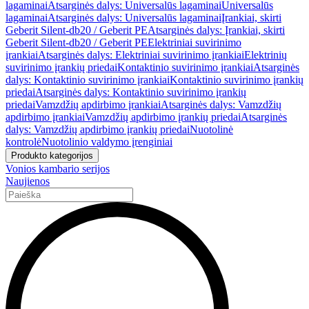
lagaminai
Atsarginės dalys: Universalūs lagaminai
Universalūs
lagaminai
Atsarginės dalys: Universalūs lagaminai
Įrankiai, skirti
Geberit Silent-db20 / Geberit PE
Atsarginės dalys: Įrankiai, skirti
Geberit Silent-db20 / Geberit PE
Elektriniai suvirinimo
įrankiai
Atsarginės dalys: Elektriniai suvirinimo įrankiai
Elektrinių
suvirinimo įrankių priedai
Kontaktinio suvirinimo įrankiai
Atsarginės
dalys: Kontaktinio suvirinimo įrankiai
Kontaktinio suvirinimo įrankių
priedai
Atsarginės dalys: Kontaktinio suvirinimo įrankių
priedai
Vamzdžių apdirbimo įrankiai
Atsarginės dalys: Vamzdžių
apdirbimo įrankiai
Vamzdžių apdirbimo įrankių priedai
Atsarginės
dalys: Vamzdžių apdirbimo įrankių priedai
Nuotolinė
kontrolė
Nuotolinio valdymo įrenginiai
Produkto kategorijos
Vonios kambario serijos
Naujienos