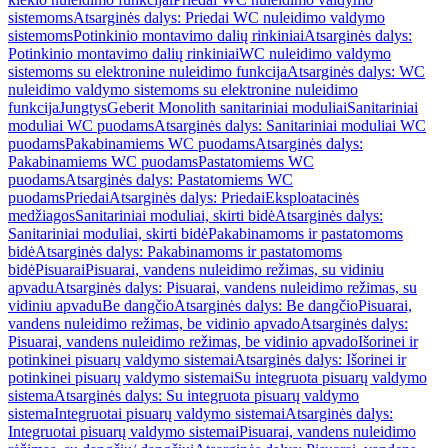
sistemoms
Atsarginės dalys: Priedai WC nuleidimo valdymo
sistemoms
Potinkinio montavimo dalių rinkiniai
Atsarginės dalys:
Potinkinio montavimo dalių rinkiniai
WC nuleidimo valdymo
sistemoms su elektronine nuleidimo funkcija
Atsarginės dalys: WC
nuleidimo valdymo sistemoms su elektronine nuleidimo
funkcija
Jungtys
Geberit Monolith sanitariniai moduliai
Sanitariniai
moduliai WC puodams
Atsarginės dalys: Sanitariniai moduliai WC
puodams
Pakabinamiems WC puodams
Atsarginės dalys:
Pakabinamiems WC puodams
Pastatomiems WC
puodams
Atsarginės dalys: Pastatomiems WC
puodams
Priedai
Atsarginės dalys: Priedai
Eksploatacinės
medžiagos
Sanitariniai moduliai, skirti bidė
Atsarginės dalys:
Sanitariniai moduliai, skirti bidė
Pakabinamoms ir pastatomoms
bidė
Atsarginės dalys: Pakabinamoms ir pastatomoms
bidė
Pisuarai
Pisuarai, vandens nuleidimo režimas, su vidiniu
apvadu
Atsarginės dalys: Pisuarai, vandens nuleidimo režimas, su
vidiniu apvadu
Be dangčio
Atsarginės dalys: Be dangčio
Pisuarai,
vandens nuleidimo režimas, be vidinio apvado
Atsarginės dalys:
Pisuarai, vandens nuleidimo režimas, be vidinio apvado
Išorinei ir
potinkinei pisuarų valdymo sistemai
Atsarginės dalys: Išorinei ir
potinkinei pisuarų valdymo sistemai
Su integruota pisuarų valdymo
sistema
Atsarginės dalys: Su integruota pisuarų valdymo
sistema
Integruotai pisuarų valdymo sistemai
Atsarginės dalys:
Integruotai pisuarų valdymo sistemai
Pisuarai, vandens nuleidimo