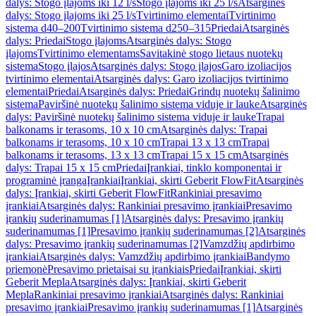
dalys: Stogo įlajoms iki 12 l/s
Stogo įlajoms iki 25 l/s
Atsarginės
dalys: Stogo įlajoms iki 25 l/s
Tvirtinimo elementai
Tvirtinimo
sistema d40–200
Tvirtinimo sistema d250–315
Priedai
Atsarginės
dalys: Priedai
Stogo įlajoms
Atsarginės dalys: Stogo
įlajoms
Tvirtinimo elementams
Savitakinė stogo lietaus nuotekų
sistema
Stogo įlajos
Atsarginės dalys: Stogo įlajos
Garo izoliacijos
tvirtinimo elementai
Atsarginės dalys: Garo izoliacijos tvirtinimo
elementai
Priedai
Atsarginės dalys: Priedai
Grindų nuotekų šalinimo
sistema
Paviršinė nuotekų šalinimo sistema viduje ir lauke
Atsarginės
dalys: Paviršinė nuotekų šalinimo sistema viduje ir lauke
Trapai
balkonams ir terasoms, 10 x 10 cm
Atsarginės dalys: Trapai
balkonams ir terasoms, 10 x 10 cm
Trapai 13 x 13 cm
Trapai
balkonams ir terasoms, 13 x 13 cm
Trapai 15 x 15 cm
Atsarginės
dalys: Trapai 15 x 15 cm
Priedai
Įrankiai, tinklo komponentai ir
programinė įranga
Įrankiai
Įrankiai, skirti Geberit FlowFit
Atsarginės
dalys: Įrankiai, skirti Geberit FlowFit
Rankiniai presavimo
įrankiai
Atsarginės dalys: Rankiniai presavimo įrankiai
Presavimo
įrankių suderinamumas [1]
Atsarginės dalys: Presavimo įrankių
suderinamumas [1]
Presavimo įrankių suderinamumas [2]
Atsarginės
dalys: Presavimo įrankių suderinamumas [2]
Vamzdžių apdirbimo
įrankiai
Atsarginės dalys: Vamzdžių apdirbimo įrankiai
Bandymo
priemonė
Presavimo prietaisai su įrankiais
Priedai
Įrankiai, skirti
Geberit Mepla
Atsarginės dalys: Įrankiai, skirti Geberit
Mepla
Rankiniai presavimo įrankiai
Atsarginės dalys: Rankiniai
presavimo įrankiai
Presavimo įrankių suderinamumas [1]
Atsarginės