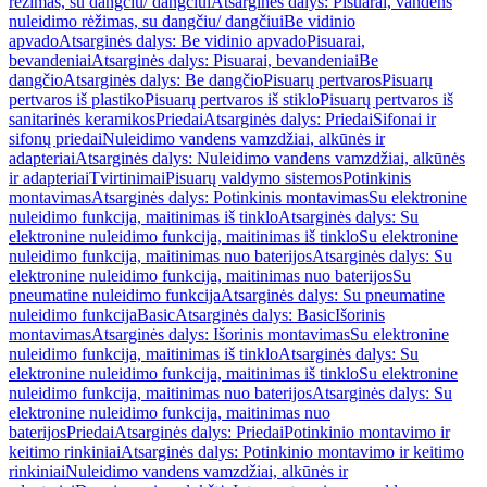
rėžimas, su dangčiu/ dangčiui
Atsarginės dalys: Pisuarai, vandens
nuleidimo rėžimas, su dangčiu/ dangčiui
Be vidinio
apvado
Atsarginės dalys: Be vidinio apvado
Pisuarai,
bevandeniai
Atsarginės dalys: Pisuarai, bevandeniai
Be
dangčio
Atsarginės dalys: Be dangčio
Pisuarų pertvaros
Pisuarų
pertvaros iš plastiko
Pisuarų pertvaros iš stiklo
Pisuarų pertvaros iš
sanitarinės keramikos
Priedai
Atsarginės dalys: Priedai
Sifonai ir
sifonų priedai
Nuleidimo vandens vamzdžiai, alkūnės ir
adapteriai
Atsarginės dalys: Nuleidimo vandens vamzdžiai, alkūnės
ir adapteriai
Tvirtinimai
Pisuarų valdymo sistemos
Potinkinis
montavimas
Atsarginės dalys: Potinkinis montavimas
Su elektronine
nuleidimo funkcija, maitinimas iš tinklo
Atsarginės dalys: Su
elektronine nuleidimo funkcija, maitinimas iš tinklo
Su elektronine
nuleidimo funkcija, maitinimas nuo baterijos
Atsarginės dalys: Su
elektronine nuleidimo funkcija, maitinimas nuo baterijos
Su
pneumatine nuleidimo funkcija
Atsarginės dalys: Su pneumatine
nuleidimo funkcija
Basic
Atsarginės dalys: Basic
Išorinis
montavimas
Atsarginės dalys: Išorinis montavimas
Su elektronine
nuleidimo funkcija, maitinimas iš tinklo
Atsarginės dalys: Su
elektronine nuleidimo funkcija, maitinimas iš tinklo
Su elektronine
nuleidimo funkcija, maitinimas nuo baterijos
Atsarginės dalys: Su
elektronine nuleidimo funkcija, maitinimas nuo
baterijos
Priedai
Atsarginės dalys: Priedai
Potinkinio montavimo ir
keitimo rinkiniai
Atsarginės dalys: Potinkinio montavimo ir keitimo
rinkiniai
Nuleidimo vandens vamzdžiai, alkūnės ir