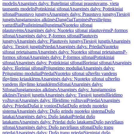
modelis
Atsarginės dalys: Buteliniai sifonai praustuvams, vietą
taupantis modelis
Potinkiniai sifonai
Atsarginės dalys: Potinkiniai
sifonai
Praustuvo jungtys
Atsarginės dalys: Praustuvo jungtys
Tiesioji
jungtis
Jungiamosios alkūnės
Dangčiai
Tarpinės
Persiliejimo
vamzdžiai
Prailginimai
Įjungimai
Nuotekų sifonai
plautuvėms
Atsarginės dalys: Nuotekų sifonai plautuvėms
P-formos
sifonai
Atsarginės dalys: P-formos sifonai
Plautuvės
jungtys
Atsarginės dalys: Plautuvės jungtys
Tiesioji jungtis
Atsarginės
dalys: Tiesioji jungtis
Priedai
Atsarginės dalys: Priedai
Nuotekų
sifonai prietaisams
Atsarginės dalys: Nuotekų sifonai prietaisams
P-
formos sifonai
Atsarginės dalys: P-formos sifonai
Potinkiniai
sifonai
Atsarginės dalys: Potinkiniai sifonai
Išoriniai sifonai
Atsarginės
dalys: Išoriniai sifonai
Prijungimo moduliai
Atsarginės dalys:
Prijungimo moduliai
Priedai
Nuotekų sifonai užteršto vandens
išpylimo kriauklėms
Atsarginės dalys: Nuotekų sifonai užteršto
vandens išpylimo kriauklėms
Sifonai
Atsarginės dalys:
Sifonai
Jungiamosios alkūnės
Atsarginės dalys: Jungiamosios
alkūnės
Tiesioji jungtis
Atsarginės dalys: Tiesioji jungtis
Išleidimo
vožtuvai
Atsarginės dalys: Išleidimo vožtuvai
Priedai
Atsarginės
dalys: Priedai
Dušai ir vonios
Dušai
Dušo grindų nuotekų
sistema
Atsarginės dalys: Dušo grindų nuotekų sistema
Dušo
latakai
Atsarginės dalys: Dušo latakai
Priedai dušo
latakams
Atsarginės dalys: Priedai dušo latakams
Dušo paviršiaus
sifonai
Atsarginės dalys: Dušo paviršiaus sifonai
Dušo trapų
priedai
Atsarginės dalys: Dušo trapų priedai
Sieniniai dušo