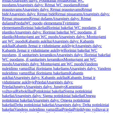
rėmai
Atsarginės dalys: Potinkiniai rėmai
Rėmai WC
puodams
Atsarginės dalys: Rėmai WC puodams
Rėmai
praustuvams
Atsarginės dalys: Rėmai praustuvams
Rėmai
bidė
Atsarginės dalys: Rėmai bidė
Rėmai pisuarams
Atsarginės dalys:
Rėmai pisuarams
Rėmai dušams
Atsarginės dalys: Rėmai
dušams
Priedai
WC puodų elementams
Tvirtinimo
elementams
Išoriniai bakeliai
Išoriniai bakeliai WC puodams, iš
plastiko
Atsarginės dalys: Išoriniai bakeliai WC puodams, iš
plastiko
Montuojami ant WC puodų
Atsarginės dalys: Montuojami
ant WC puodų
Kabantis aukštai
Atsarginės dalys: Kabantis
aukštai
Kabantis žemai ir vidutiniame aukštyje
Atsarginės dalys:
Kabantis žemai ir vidutiniame aukštyje
Išoriniai bakeliai WC
puodams, iš sanitarinės keramikos
Atsarginės dalys: Išoriniai bakeliai
WC puodams, iš sanitarinės keramikos
Montuojami ant WC
puodų
Atsarginės dalys: Montuojami ant WC puodų
Vandens
nuleidimo vamzdžiai išoriniams bakeliams
Atsarginės dalys: Vandens
nuleidimo vamzdžiai išoriniams bakeliams
Kabantis
aukštai
Atsarginės dalys: Kabantis aukštai
Kabantis žemai ir
vidutiniame aukštyje
Priedai
Atsarginės dalys:
Priedai
Jungtys
Atsarginės dalys: Jungtys
Kampiniai
vožtuvai
Riebokšliai
Potinkiniai bakeliai
Sigma potinkiniai
bakeliai
Atsarginės dalys: Sigma potinkiniai bakeliai
Omega
potinkiniai bakeliai
Atsarginės dalys: Omega potinkiniai
bakeliai
Delta potinkiniai bakeliai
Atsarginės dalys: Delta potinkiniai
bakeliai
Vandens nuleidimo vamzdžiai
Priedai
Pripildymo vožtuvai ir