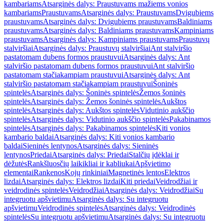
kambariams
Atsarginės dalys: Praustuvams mažiems vonios
kambariams
Praustuvams
Atsarginės dalys: Praustuvams
Dvigubiems
praustuvams
Atsarginės dalys: Dvigubiems praustuvams
Baldiniams
praustuvams
Atsarginės dalys: Baldiniams praustuvams
Kampiniams
praustuvams
Atsarginės dalys: Kampiniams praustuvams
Praustuvų
stalviršiai
Atsarginės dalys: Praustuvų stalviršiai
Ant stalviršio
pastatomam dubens formos praustuvui
Atsarginės dalys: Ant
stalviršio pastatomam dubens formos praustuvui
Ant stalviršio
pastatomam stačiakampiam praustuvui
Atsarginės dalys: Ant
stalviršio pastatomam stačiakampiam praustuvui
Šoninės
spintelės
Atsarginės dalys: Šoninės spintelės
Žemos šoninės
spintelės
Atsarginės dalys: Žemos šoninės spintelės
Aukštos
spintelės
Atsarginės dalys: Aukštos spintelės
Vidutinio aukščio
spintelės
Atsarginės dalys: Vidutinio aukščio spintelės
Pakabinamos
spintelės
Atsarginės dalys: Pakabinamos spintelės
Kiti vonios
kambario baldai
Atsarginės dalys: Kiti vonios kambario
baldai
Sieninės lentynos
Atsarginės dalys: Sieninės
lentynos
Priedai
Atsarginės dalys: Priedai
Stalčių įdėklai ir
dėžutės
Rankšluosčių laikikliai ir kabliukai
Apšvietimo
elementai
Rankenos
Kojų rinkiniai
Magnetinės lentos
Elektros
lizdai
Atsarginės dalys: Elektros lizdai
Kiti priedai
Veidrodžiai ir
veidrodinės spintelės
Veidrodžiai
Atsarginės dalys: Veidrodžiai
Su
integruotu apšvietimu
Atsarginės dalys: Su integruotu
apšvietimu
Veidrodinės spintelės
Atsarginės dalys: Veidrodinės
spintelės
Su integruotu apšvietimu
Atsarginės dalys: Su integruotu