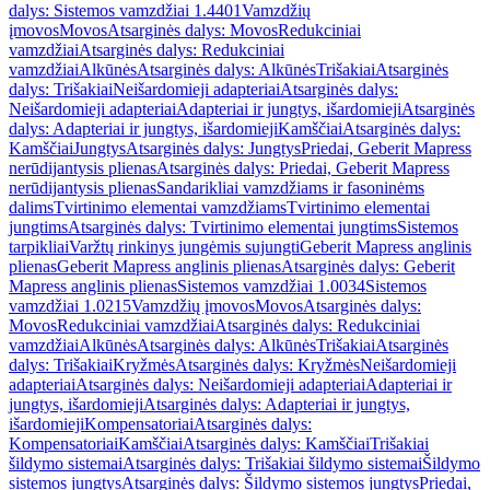
dalys: Sistemos vamzdžiai 1.4401
Vamzdžių
įmovos
Movos
Atsarginės dalys: Movos
Redukciniai
vamzdžiai
Atsarginės dalys: Redukciniai
vamzdžiai
Alkūnės
Atsarginės dalys: Alkūnės
Trišakiai
Atsarginės
dalys: Trišakiai
Neišardomieji adapteriai
Atsarginės dalys:
Neišardomieji adapteriai
Adapteriai ir jungtys, išardomieji
Atsarginės
dalys: Adapteriai ir jungtys, išardomieji
Kamščiai
Atsarginės dalys:
Kamščiai
Jungtys
Atsarginės dalys: Jungtys
Priedai, Geberit Mapress
nerūdijantysis plienas
Atsarginės dalys: Priedai, Geberit Mapress
nerūdijantysis plienas
Sandarikliai vamzdžiams ir fasoninėms
dalims
Tvirtinimo elementai vamzdžiams
Tvirtinimo elementai
jungtims
Atsarginės dalys: Tvirtinimo elementai jungtims
Sistemos
tarpikliai
Varžtų rinkinys jungėmis sujungti
Geberit Mapress anglinis
plienas
Geberit Mapress anglinis plienas
Atsarginės dalys: Geberit
Mapress anglinis plienas
Sistemos vamzdžiai 1.0034
Sistemos
vamzdžiai 1.0215
Vamzdžių įmovos
Movos
Atsarginės dalys:
Movos
Redukciniai vamzdžiai
Atsarginės dalys: Redukciniai
vamzdžiai
Alkūnės
Atsarginės dalys: Alkūnės
Trišakiai
Atsarginės
dalys: Trišakiai
Kryžmės
Atsarginės dalys: Kryžmės
Neišardomieji
adapteriai
Atsarginės dalys: Neišardomieji adapteriai
Adapteriai ir
jungtys, išardomieji
Atsarginės dalys: Adapteriai ir jungtys,
išardomieji
Kompensatoriai
Atsarginės dalys:
Kompensatoriai
Kamščiai
Atsarginės dalys: Kamščiai
Trišakiai
šildymo sistemai
Atsarginės dalys: Trišakiai šildymo sistemai
Šildymo
sistemos jungtys
Atsarginės dalys: Šildymo sistemos jungtys
Priedai,