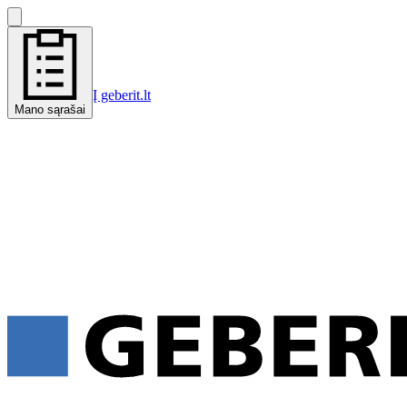
Į geberit.lt
Mano sąrašai