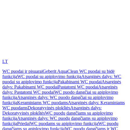
LT
WC puodai ir pisuarai
Geberit AquaClean WC puodai su bidė
funkcija
WC puodai su apiplovimo funkcija
Atsarginės dalys: WC
puodai su apiplovimo funkcija
Pakabinami WC puodai
Atsarginės
dalys: Pakabinami WC puodai
Pastatomi WC puodai
Atsarginės
dalys: Pastatomi WC puodai
WC puodo dangčiai su apiplovimo
funkcija
Atsarginės dalys: WC puodo dangčiai su apiplovimo
funkcija
Keraminiams WC puodams
Atsarginės dalys: Keraminiams
WC puodams
Dekoratyvinės plokštės
Atsarginės dalys:
Dekoratyvinės plokštės
WC puodų dangčiams su apiplovimo
funkcija
Atsarginės dalys: WC puodų dangčiams su apiplovimo
funkcija
Priedai
WC puodams su apiplovimo funkcija
WC puodų
dangčiams su apiplovimo funkcija
WC puodų dangčiams ir WC