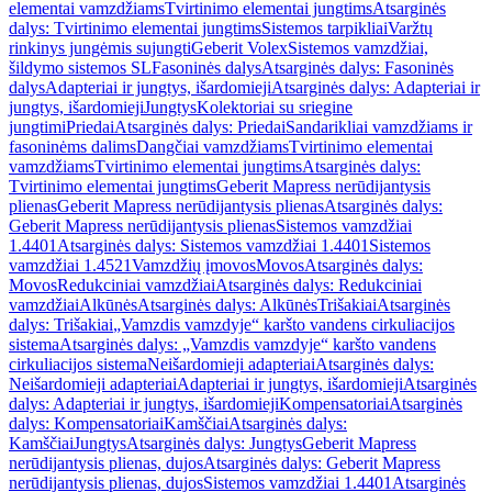
elementai vamzdžiams
Tvirtinimo elementai jungtims
Atsarginės
dalys: Tvirtinimo elementai jungtims
Sistemos tarpikliai
Varžtų
rinkinys jungėmis sujungti
Geberit Volex
Sistemos vamzdžiai,
šildymo sistemos SL
Fasoninės dalys
Atsarginės dalys: Fasoninės
dalys
Adapteriai ir jungtys, išardomieji
Atsarginės dalys: Adapteriai ir
jungtys, išardomieji
Jungtys
Kolektoriai su sriegine
jungtimi
Priedai
Atsarginės dalys: Priedai
Sandarikliai vamzdžiams ir
fasoninėms dalims
Dangčiai vamzdžiams
Tvirtinimo elementai
vamzdžiams
Tvirtinimo elementai jungtims
Atsarginės dalys:
Tvirtinimo elementai jungtims
Geberit Mapress nerūdijantysis
plienas
Geberit Mapress nerūdijantysis plienas
Atsarginės dalys:
Geberit Mapress nerūdijantysis plienas
Sistemos vamzdžiai
1.4401
Atsarginės dalys: Sistemos vamzdžiai 1.4401
Sistemos
vamzdžiai 1.4521
Vamzdžių įmovos
Movos
Atsarginės dalys:
Movos
Redukciniai vamzdžiai
Atsarginės dalys: Redukciniai
vamzdžiai
Alkūnės
Atsarginės dalys: Alkūnės
Trišakiai
Atsarginės
dalys: Trišakiai
„Vamzdis vamzdyje“ karšto vandens cirkuliacijos
sistema
Atsarginės dalys: „Vamzdis vamzdyje“ karšto vandens
cirkuliacijos sistema
Neišardomieji adapteriai
Atsarginės dalys:
Neišardomieji adapteriai
Adapteriai ir jungtys, išardomieji
Atsarginės
dalys: Adapteriai ir jungtys, išardomieji
Kompensatoriai
Atsarginės
dalys: Kompensatoriai
Kamščiai
Atsarginės dalys:
Kamščiai
Jungtys
Atsarginės dalys: Jungtys
Geberit Mapress
nerūdijantysis plienas, dujos
Atsarginės dalys: Geberit Mapress
nerūdijantysis plienas, dujos
Sistemos vamzdžiai 1.4401
Atsarginės