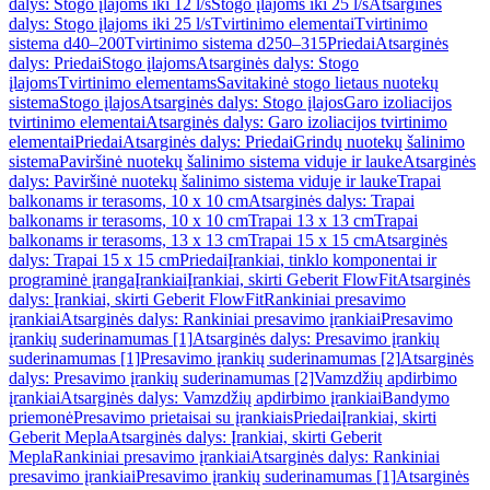
dalys: Stogo įlajoms iki 12 l/s
Stogo įlajoms iki 25 l/s
Atsarginės
dalys: Stogo įlajoms iki 25 l/s
Tvirtinimo elementai
Tvirtinimo
sistema d40–200
Tvirtinimo sistema d250–315
Priedai
Atsarginės
dalys: Priedai
Stogo įlajoms
Atsarginės dalys: Stogo
įlajoms
Tvirtinimo elementams
Savitakinė stogo lietaus nuotekų
sistema
Stogo įlajos
Atsarginės dalys: Stogo įlajos
Garo izoliacijos
tvirtinimo elementai
Atsarginės dalys: Garo izoliacijos tvirtinimo
elementai
Priedai
Atsarginės dalys: Priedai
Grindų nuotekų šalinimo
sistema
Paviršinė nuotekų šalinimo sistema viduje ir lauke
Atsarginės
dalys: Paviršinė nuotekų šalinimo sistema viduje ir lauke
Trapai
balkonams ir terasoms, 10 x 10 cm
Atsarginės dalys: Trapai
balkonams ir terasoms, 10 x 10 cm
Trapai 13 x 13 cm
Trapai
balkonams ir terasoms, 13 x 13 cm
Trapai 15 x 15 cm
Atsarginės
dalys: Trapai 15 x 15 cm
Priedai
Įrankiai, tinklo komponentai ir
programinė įranga
Įrankiai
Įrankiai, skirti Geberit FlowFit
Atsarginės
dalys: Įrankiai, skirti Geberit FlowFit
Rankiniai presavimo
įrankiai
Atsarginės dalys: Rankiniai presavimo įrankiai
Presavimo
įrankių suderinamumas [1]
Atsarginės dalys: Presavimo įrankių
suderinamumas [1]
Presavimo įrankių suderinamumas [2]
Atsarginės
dalys: Presavimo įrankių suderinamumas [2]
Vamzdžių apdirbimo
įrankiai
Atsarginės dalys: Vamzdžių apdirbimo įrankiai
Bandymo
priemonė
Presavimo prietaisai su įrankiais
Priedai
Įrankiai, skirti
Geberit Mepla
Atsarginės dalys: Įrankiai, skirti Geberit
Mepla
Rankiniai presavimo įrankiai
Atsarginės dalys: Rankiniai
presavimo įrankiai
Presavimo įrankių suderinamumas [1]
Atsarginės