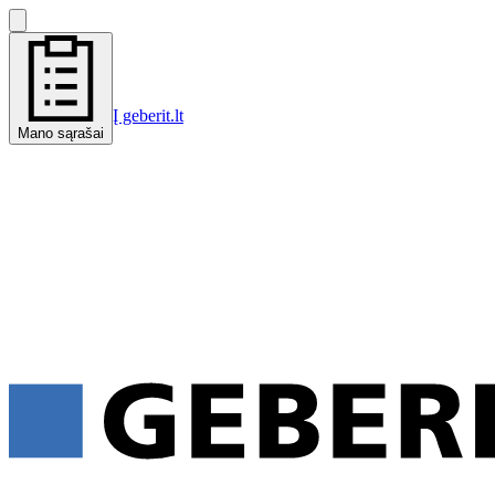
Į geberit.lt
Mano sąrašai