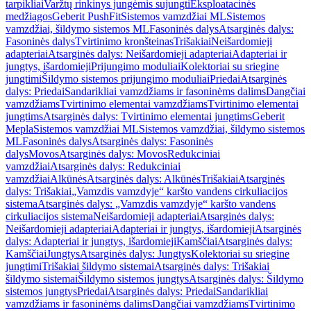
tarpikliai
Varžtų rinkinys jungėmis sujungti
Eksploatacinės
medžiagos
Geberit PushFit
Sistemos vamzdžiai ML
Sistemos
vamzdžiai, šildymo sistemos ML
Fasoninės dalys
Atsarginės dalys:
Fasoninės dalys
Tvirtinimo kronšteinas
Trišakiai
Neišardomieji
adapteriai
Atsarginės dalys: Neišardomieji adapteriai
Adapteriai ir
jungtys, išardomieji
Prijungimo moduliai
Kolektoriai su sriegine
jungtimi
Šildymo sistemos prijungimo moduliai
Priedai
Atsarginės
dalys: Priedai
Sandarikliai vamzdžiams ir fasoninėms dalims
Dangčiai
vamzdžiams
Tvirtinimo elementai vamzdžiams
Tvirtinimo elementai
jungtims
Atsarginės dalys: Tvirtinimo elementai jungtims
Geberit
Mepla
Sistemos vamzdžiai ML
Sistemos vamzdžiai, šildymo sistemos
ML
Fasoninės dalys
Atsarginės dalys: Fasoninės
dalys
Movos
Atsarginės dalys: Movos
Redukciniai
vamzdžiai
Atsarginės dalys: Redukciniai
vamzdžiai
Alkūnės
Atsarginės dalys: Alkūnės
Trišakiai
Atsarginės
dalys: Trišakiai
„Vamzdis vamzdyje“ karšto vandens cirkuliacijos
sistema
Atsarginės dalys: „Vamzdis vamzdyje“ karšto vandens
cirkuliacijos sistema
Neišardomieji adapteriai
Atsarginės dalys:
Neišardomieji adapteriai
Adapteriai ir jungtys, išardomieji
Atsarginės
dalys: Adapteriai ir jungtys, išardomieji
Kamščiai
Atsarginės dalys:
Kamščiai
Jungtys
Atsarginės dalys: Jungtys
Kolektoriai su sriegine
jungtimi
Trišakiai šildymo sistemai
Atsarginės dalys: Trišakiai
šildymo sistemai
Šildymo sistemos jungtys
Atsarginės dalys: Šildymo
sistemos jungtys
Priedai
Atsarginės dalys: Priedai
Sandarikliai
vamzdžiams ir fasoninėms dalims
Dangčiai vamzdžiams
Tvirtinimo