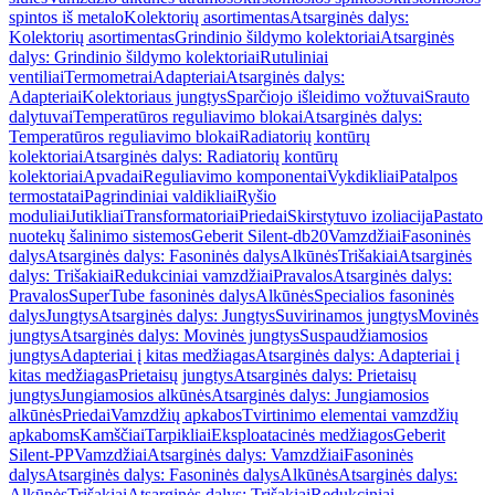
spintos iš metalo
Kolektorių asortimentas
Atsarginės dalys:
Kolektorių asortimentas
Grindinio šildymo kolektoriai
Atsarginės
dalys: Grindinio šildymo kolektoriai
Rutuliniai
ventiliai
Termometrai
Adapteriai
Atsarginės dalys:
Adapteriai
Kolektoriaus jungtys
Sparčiojo išleidimo vožtuvai
Srauto
dalytuvai
Temperatūros reguliavimo blokai
Atsarginės dalys:
Temperatūros reguliavimo blokai
Radiatorių kontūrų
kolektoriai
Atsarginės dalys: Radiatorių kontūrų
kolektoriai
Apvadai
Reguliavimo komponentai
Vykdikliai
Patalpos
termostatai
Pagrindiniai valdikliai
Ryšio
moduliai
Jutikliai
Transformatoriai
Priedai
Skirstytuvo izoliacija
Pastato
nuotekų šalinimo sistemos
Geberit Silent-db20
Vamzdžiai
Fasoninės
dalys
Atsarginės dalys: Fasoninės dalys
Alkūnės
Trišakiai
Atsarginės
dalys: Trišakiai
Redukciniai vamzdžiai
Pravalos
Atsarginės dalys:
Pravalos
SuperTube fasoninės dalys
Alkūnės
Specialios fasoninės
dalys
Jungtys
Atsarginės dalys: Jungtys
Suvirinamos jungtys
Movinės
jungtys
Atsarginės dalys: Movinės jungtys
Suspaudžiamosios
jungtys
Adapteriai į kitas medžiagas
Atsarginės dalys: Adapteriai į
kitas medžiagas
Prietaisų jungtys
Atsarginės dalys: Prietaisų
jungtys
Jungiamosios alkūnės
Atsarginės dalys: Jungiamosios
alkūnės
Priedai
Vamzdžių apkabos
Tvirtinimo elementai vamzdžių
apkaboms
Kamščiai
Tarpikliai
Eksploatacinės medžiagos
Geberit
Silent-PP
Vamzdžiai
Atsarginės dalys: Vamzdžiai
Fasoninės
dalys
Atsarginės dalys: Fasoninės dalys
Alkūnės
Atsarginės dalys:
Alkūnės
Trišakiai
Atsarginės dalys: Trišakiai
Redukciniai