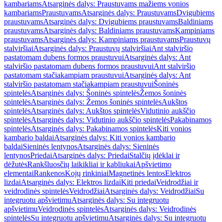
kambariams
Atsarginės dalys: Praustuvams mažiems vonios
kambariams
Praustuvams
Atsarginės dalys: Praustuvams
Dvigubiems
praustuvams
Atsarginės dalys: Dvigubiems praustuvams
Baldiniams
praustuvams
Atsarginės dalys: Baldiniams praustuvams
Kampiniams
praustuvams
Atsarginės dalys: Kampiniams praustuvams
Praustuvų
stalviršiai
Atsarginės dalys: Praustuvų stalviršiai
Ant stalviršio
pastatomam dubens formos praustuvui
Atsarginės dalys: Ant
stalviršio pastatomam dubens formos praustuvui
Ant stalviršio
pastatomam stačiakampiam praustuvui
Atsarginės dalys: Ant
stalviršio pastatomam stačiakampiam praustuvui
Šoninės
spintelės
Atsarginės dalys: Šoninės spintelės
Žemos šoninės
spintelės
Atsarginės dalys: Žemos šoninės spintelės
Aukštos
spintelės
Atsarginės dalys: Aukštos spintelės
Vidutinio aukščio
spintelės
Atsarginės dalys: Vidutinio aukščio spintelės
Pakabinamos
spintelės
Atsarginės dalys: Pakabinamos spintelės
Kiti vonios
kambario baldai
Atsarginės dalys: Kiti vonios kambario
baldai
Sieninės lentynos
Atsarginės dalys: Sieninės
lentynos
Priedai
Atsarginės dalys: Priedai
Stalčių įdėklai ir
dėžutės
Rankšluosčių laikikliai ir kabliukai
Apšvietimo
elementai
Rankenos
Kojų rinkiniai
Magnetinės lentos
Elektros
lizdai
Atsarginės dalys: Elektros lizdai
Kiti priedai
Veidrodžiai ir
veidrodinės spintelės
Veidrodžiai
Atsarginės dalys: Veidrodžiai
Su
integruotu apšvietimu
Atsarginės dalys: Su integruotu
apšvietimu
Veidrodinės spintelės
Atsarginės dalys: Veidrodinės
spintelės
Su integruotu apšvietimu
Atsarginės dalys: Su integruotu