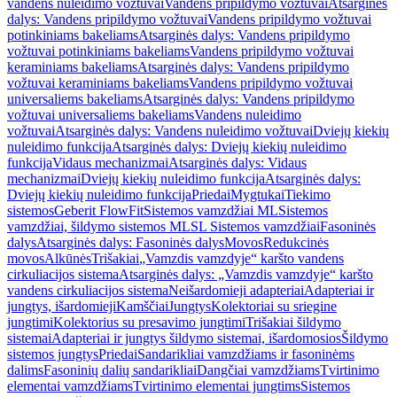
vandens nuleidimo vožtuvai
Vandens pripildymo vožtuvai
Atsarginės
dalys: Vandens pripildymo vožtuvai
Vandens pripildymo vožtuvai
potinkiniams bakeliams
Atsarginės dalys: Vandens pripildymo
vožtuvai potinkiniams bakeliams
Vandens pripildymo vožtuvai
keraminiams bakeliams
Atsarginės dalys: Vandens pripildymo
vožtuvai keraminiams bakeliams
Vandens pripildymo vožtuvai
universaliems bakeliams
Atsarginės dalys: Vandens pripildymo
vožtuvai universaliems bakeliams
Vandens nuleidimo
vožtuvai
Atsarginės dalys: Vandens nuleidimo vožtuvai
Dviejų kiekių
nuleidimo funkcija
Atsarginės dalys: Dviejų kiekių nuleidimo
funkcija
Vidaus mechanizmai
Atsarginės dalys: Vidaus
mechanizmai
Dviejų kiekių nuleidimo funkcija
Atsarginės dalys:
Dviejų kiekių nuleidimo funkcija
Priedai
Mygtukai
Tiekimo
sistemos
Geberit FlowFit
Sistemos vamzdžiai ML
Sistemos
vamzdžiai, šildymo sistemos ML
SL Sistemos vamzdžiai
Fasoninės
dalys
Atsarginės dalys: Fasoninės dalys
Movos
Redukcinės
movos
Alkūnės
Trišakiai
„Vamzdis vamzdyje“ karšto vandens
cirkuliacijos sistema
Atsarginės dalys: „Vamzdis vamzdyje“ karšto
vandens cirkuliacijos sistema
Neišardomieji adapteriai
Adapteriai ir
jungtys, išardomieji
Kamščiai
Jungtys
Kolektoriai su sriegine
jungtimi
Kolektorius su presavimo jungtimi
Trišakiai šildymo
sistemai
Adapteriai ir jungtys šildymo sistemai, išardomosios
Šildymo
sistemos jungtys
Priedai
Sandarikliai vamzdžiams ir fasoninėms
dalims
Fasoninių dalių sandarikliai
Dangčiai vamzdžiams
Tvirtinimo
elementai vamzdžiams
Tvirtinimo elementai jungtims
Sistemos