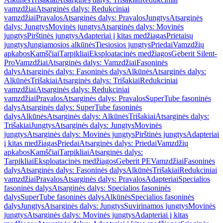
vamzdžiai
Atsarginės dalys: Redukciniai
vamzdžiai
Pravalos
Atsarginės dalys: Pravalos
Jungtys
Atsarginės
dalys: Jungtys
Movinės jungtys
Atsarginės dalys: Movinės
jungtys
Pirštinės jungtys
Adapteriai į kitas medžiagas
Prietaisų
jungtys
Jungiamosios alkūnės
Tiesiosios jungtys
Priedai
Vamzdžių
apkabos
Kamščiai
Tarpikliai
Eksploatacinės medžiagos
Geberit Silent-
Pro
Vamzdžiai
Atsarginės dalys: Vamzdžiai
Fasoninės
dalys
Atsarginės dalys: Fasoninės dalys
Alkūnės
Atsarginės dalys:
Alkūnės
Trišakiai
Atsarginės dalys: Trišakiai
Redukciniai
vamzdžiai
Atsarginės dalys: Redukciniai
vamzdžiai
Pravalos
Atsarginės dalys: Pravalos
SuperTube fasoninės
dalys
Atsarginės dalys: SuperTube fasoninės
dalys
Alkūnės
Atsarginės dalys: Alkūnės
Trišakiai
Atsarginės dalys:
Trišakiai
Jungtys
Atsarginės dalys: Jungtys
Movinės
jungtys
Atsarginės dalys: Movinės jungtys
Pirštinės jungtys
Adapteriai
į kitas medžiagas
Priedai
Atsarginės dalys: Priedai
Vamzdžių
apkabos
Kamščiai
Tarpikliai
Atsarginės dalys:
Tarpikliai
Eksploatacinės medžiagos
Geberit PE
Vamzdžiai
Fasoninės
dalys
Atsarginės dalys: Fasoninės dalys
Alkūnės
Trišakiai
Redukciniai
vamzdžiai
Pravalos
Atsarginės dalys: Pravalos
Adapteriai
Specialios
fasoninės dalys
Atsarginės dalys: Specialios fasoninės
dalys
SuperTube fasoninės dalys
Alkūnės
Specialios fasoninės
dalys
Jungtys
Atsarginės dalys: Jungtys
Suvirinamos jungtys
Movinės
jungtys
Atsarginės dalys: Movinės jungtys
Adapteriai į kitas