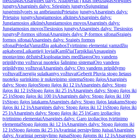
medžiagas
Atsarginės dalys: Adapteriai į kitas medžiagas
Srieginės
jungtys
Atsarginės dalys: Srieginės jungtys
Sujungimai
jungėmis
Įvorės su antbriauniu
Prietaisų jungtys
Atsarginės dalys:
Prietaisų jungtys
Jungiamosios alkūnės
Atsarginės dalys:
Jungiamosios alkūnės
Jungiamosios movos
Atsarginės dalys:
Jungiamosios movos
Tiesiosios jungtys
Atsarginės dalys: Tiesiosios
jungtys
P-formos sifonai
Atsarginės dalys: P-formos sifonai
Sraigės
formos sifonai
Atsarginės dalys: Sraigės formos
sifonai
Priedai
Vamzdžių apkabos
Tvirtinimo elementai vamzdžių
apkaboms
Laikantieji loviai
Kamščiai
Tarpikliai
Apsauginės
montavimo dėžutės
Eksploatacinės medžiagos
Oro vandens
pripildymo vožtuvai nuotekų šalinimo sistemai
Oro vandens
pripildymo vožtuvai
Atsarginės dalys: Oro vandens pripildymo
vožtuvai
Energiją sulaikantys vožtuvai
Geberit Pluvia stogo lietaus
nuotekų surinkimo ir nukreipimo sistema
Stogo įlajos
Atsarginės
dalys: Stogo įlajos
Stogo įlajos iki 12 l/s
Atsarginės dalys: Stogo
įlajos iki 12 l/s
Stogo įlajos iki 25 l/s
Atsarginės dalys: Stogo įlajos iki
25 l/s
Stogo įlajos iki 100 l/s
Atsarginės dalys: Stogo įlajos iki 100
l/s
Stogo įlajos latakams
Atsarginės dalys: Stogo įlajos latakams
Stogo
įlajos iki 12 l/s
Atsarginės dalys: Stogo įlajos iki 12 l/s
Stogo įlajos iki
25 l/s
Atsarginės dalys: Stogo įlajos iki 25 l/s
Garo izoliacijos
tvirtinimo elementai
Atsarginės dalys: Garo izoliacijos tvirtinimo
elementai
Stogo įlajoms iki 12 l/s
Atsarginės dalys: Stogo įlajoms iki
12 l/s
Stogo įlajoms iki 25 l/s
Avariniai persipylimo įtaisai
Atsarginės
dalys: Avariniai persipylimo įtaisai
Stogo įlajoms iki 12 l/s
Atsarginės