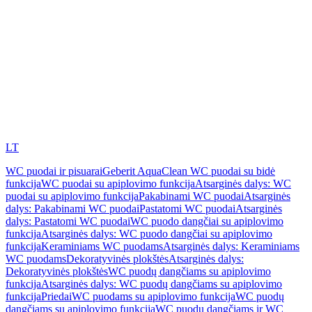
LT
WC puodai ir pisuarai
Geberit AquaClean WC puodai su bidė
funkcija
WC puodai su apiplovimo funkcija
Atsarginės dalys: WC
puodai su apiplovimo funkcija
Pakabinami WC puodai
Atsarginės
dalys: Pakabinami WC puodai
Pastatomi WC puodai
Atsarginės
dalys: Pastatomi WC puodai
WC puodo dangčiai su apiplovimo
funkcija
Atsarginės dalys: WC puodo dangčiai su apiplovimo
funkcija
Keraminiams WC puodams
Atsarginės dalys: Keraminiams
WC puodams
Dekoratyvinės plokštės
Atsarginės dalys:
Dekoratyvinės plokštės
WC puodų dangčiams su apiplovimo
funkcija
Atsarginės dalys: WC puodų dangčiams su apiplovimo
funkcija
Priedai
WC puodams su apiplovimo funkcija
WC puodų
dangčiams su apiplovimo funkcija
WC puodų dangčiams ir WC