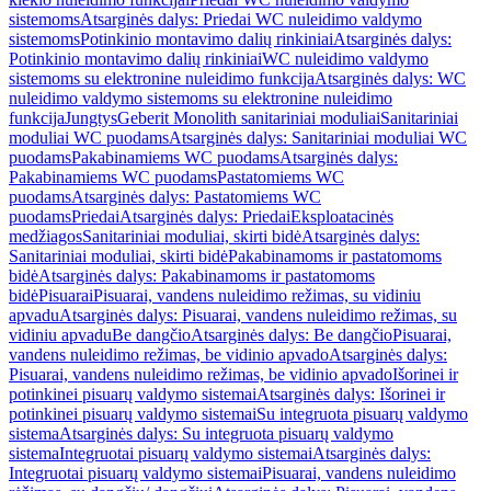
sistemoms
Atsarginės dalys: Priedai WC nuleidimo valdymo
sistemoms
Potinkinio montavimo dalių rinkiniai
Atsarginės dalys:
Potinkinio montavimo dalių rinkiniai
WC nuleidimo valdymo
sistemoms su elektronine nuleidimo funkcija
Atsarginės dalys: WC
nuleidimo valdymo sistemoms su elektronine nuleidimo
funkcija
Jungtys
Geberit Monolith sanitariniai moduliai
Sanitariniai
moduliai WC puodams
Atsarginės dalys: Sanitariniai moduliai WC
puodams
Pakabinamiems WC puodams
Atsarginės dalys:
Pakabinamiems WC puodams
Pastatomiems WC
puodams
Atsarginės dalys: Pastatomiems WC
puodams
Priedai
Atsarginės dalys: Priedai
Eksploatacinės
medžiagos
Sanitariniai moduliai, skirti bidė
Atsarginės dalys:
Sanitariniai moduliai, skirti bidė
Pakabinamoms ir pastatomoms
bidė
Atsarginės dalys: Pakabinamoms ir pastatomoms
bidė
Pisuarai
Pisuarai, vandens nuleidimo režimas, su vidiniu
apvadu
Atsarginės dalys: Pisuarai, vandens nuleidimo režimas, su
vidiniu apvadu
Be dangčio
Atsarginės dalys: Be dangčio
Pisuarai,
vandens nuleidimo režimas, be vidinio apvado
Atsarginės dalys:
Pisuarai, vandens nuleidimo režimas, be vidinio apvado
Išorinei ir
potinkinei pisuarų valdymo sistemai
Atsarginės dalys: Išorinei ir
potinkinei pisuarų valdymo sistemai
Su integruota pisuarų valdymo
sistema
Atsarginės dalys: Su integruota pisuarų valdymo
sistema
Integruotai pisuarų valdymo sistemai
Atsarginės dalys:
Integruotai pisuarų valdymo sistemai
Pisuarai, vandens nuleidimo