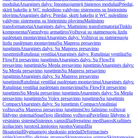
moduliai
Atsarginės dalys: Įmontuojamieji higienos moduliai
Priedai,
skirti bakelių ir WC nuleidimo valdymo sistemoms su higieniniu
plovimu
Atsarginės dalys: Priedai, skirti bakelių ir WC nuleidimo
valdymo sistemoms su higieniniu plovimu
Maitinimo
transformatoriai
Atsarginės dalys: Maitinimo transformatoriai
Tinklo
komponentai
Vamzdynų armatūros
Vožtuvai su statmenuoju lizdu
paslėptam montavimui
Atsarginės dalys: Vožtuvai su statmenuoju
lizdu paslėptam montavimui
Su Mapress presavimo
jungtimis
Atsarginės dalys: Su Mapress presavimo
jungtimis
Rutuliniai ventiliai
Atsarginės dalys: Rutuliniai ventiliai
Su
FlowFit presavimo jungtimis
Atsarginės dalys: Su FlowFit
presavimo jungtimis
Su Mepla presavimo jungtimis
Atsarginės dalys:
Su Mepla presavimo jungtimis
Su Mapress presavimo
jungtimis
Atsarginės dalys: Su Mapress presavimo
jungtimis
Rutuliniai ventiliai paslėptam montavimui
Atsarginės dalys:
Rutuliniai ventiliai paslėptam montavimui
Su FlowFit presavimo
jungtimis
Su Mepla presavimo jungtimis
Atsarginės dalys: Su Mepla
presavimo jungtimis
Su Volex presavimo jungtimis
Su jungtimis
Compact
Atsarginės dalys: Su jungtimis Compact
Atgaliniai
vožtuvai
Su Mapress presavimo jungtimis
Oro šalinimo vožtuvai
šildymo sistemai
Sparčiojo išleidimo vožtuvai
Paviršinio šildymo ir
vėsinimo sistema
Sistemos vamzdžiai
Įrengimo medžiagos
Kraštinės
izoliacinės juostos
Lipniosios juostos
Vamzdžių
fiksatoriai
Išlyginamojo sluoksnio priedai
Deformacinės
siūlės
Vamzdžio alkūnės atramos
Skirstomosios spintos
Skirstomosios