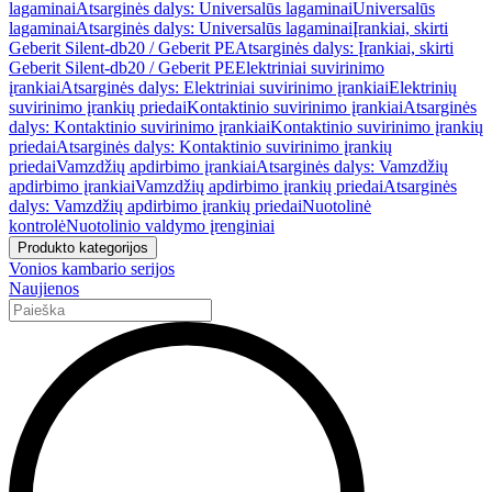
lagaminai
Atsarginės dalys: Universalūs lagaminai
Universalūs
lagaminai
Atsarginės dalys: Universalūs lagaminai
Įrankiai, skirti
Geberit Silent-db20 / Geberit PE
Atsarginės dalys: Įrankiai, skirti
Geberit Silent-db20 / Geberit PE
Elektriniai suvirinimo
įrankiai
Atsarginės dalys: Elektriniai suvirinimo įrankiai
Elektrinių
suvirinimo įrankių priedai
Kontaktinio suvirinimo įrankiai
Atsarginės
dalys: Kontaktinio suvirinimo įrankiai
Kontaktinio suvirinimo įrankių
priedai
Atsarginės dalys: Kontaktinio suvirinimo įrankių
priedai
Vamzdžių apdirbimo įrankiai
Atsarginės dalys: Vamzdžių
apdirbimo įrankiai
Vamzdžių apdirbimo įrankių priedai
Atsarginės
dalys: Vamzdžių apdirbimo įrankių priedai
Nuotolinė
kontrolė
Nuotolinio valdymo įrenginiai
Produkto kategorijos
Vonios kambario serijos
Naujienos