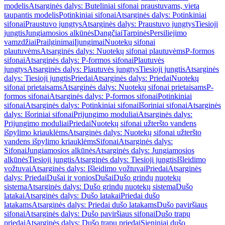
modelis
Atsarginės dalys: Buteliniai sifonai praustuvams, vietą
taupantis modelis
Potinkiniai sifonai
Atsarginės dalys: Potinkiniai
sifonai
Praustuvo jungtys
Atsarginės dalys: Praustuvo jungtys
Tiesioji
jungtis
Jungiamosios alkūnės
Dangčiai
Tarpinės
Persiliejimo
vamzdžiai
Prailginimai
Įjungimai
Nuotekų sifonai
plautuvėms
Atsarginės dalys: Nuotekų sifonai plautuvėms
P-formos
sifonai
Atsarginės dalys: P-formos sifonai
Plautuvės
jungtys
Atsarginės dalys: Plautuvės jungtys
Tiesioji jungtis
Atsarginės
dalys: Tiesioji jungtis
Priedai
Atsarginės dalys: Priedai
Nuotekų
sifonai prietaisams
Atsarginės dalys: Nuotekų sifonai prietaisams
P-
formos sifonai
Atsarginės dalys: P-formos sifonai
Potinkiniai
sifonai
Atsarginės dalys: Potinkiniai sifonai
Išoriniai sifonai
Atsarginės
dalys: Išoriniai sifonai
Prijungimo moduliai
Atsarginės dalys:
Prijungimo moduliai
Priedai
Nuotekų sifonai užteršto vandens
išpylimo kriauklėms
Atsarginės dalys: Nuotekų sifonai užteršto
vandens išpylimo kriauklėms
Sifonai
Atsarginės dalys:
Sifonai
Jungiamosios alkūnės
Atsarginės dalys: Jungiamosios
alkūnės
Tiesioji jungtis
Atsarginės dalys: Tiesioji jungtis
Išleidimo
vožtuvai
Atsarginės dalys: Išleidimo vožtuvai
Priedai
Atsarginės
dalys: Priedai
Dušai ir vonios
Dušai
Dušo grindų nuotekų
sistema
Atsarginės dalys: Dušo grindų nuotekų sistema
Dušo
latakai
Atsarginės dalys: Dušo latakai
Priedai dušo
latakams
Atsarginės dalys: Priedai dušo latakams
Dušo paviršiaus
sifonai
Atsarginės dalys: Dušo paviršiaus sifonai
Dušo trapų
priedai
Atsarginės dalys: Dušo trapų priedai
Sieniniai dušo