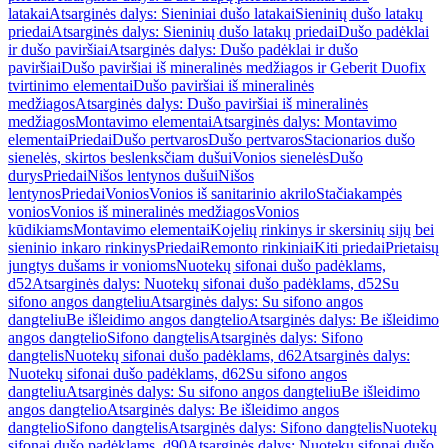
latakai
Atsarginės dalys: Sieniniai dušo latakai
Sieninių dušo latakų
priedai
Atsarginės dalys: Sieninių dušo latakų priedai
Dušo padėklai
ir dušo paviršiai
Atsarginės dalys: Dušo padėklai ir dušo
paviršiai
Dušo paviršiai iš mineralinės medžiagos ir Geberit Duofix
tvirtinimo elementai
Dušo paviršiai iš mineralinės
medžiagos
Atsarginės dalys: Dušo paviršiai iš mineralinės
medžiagos
Montavimo elementai
Atsarginės dalys: Montavimo
elementai
Priedai
Dušo pertvaros
Dušo pertvaros
Stacionarios dušo
sienelės, skirtos beslenksčiam dušui
Vonios sienelės
Dušo
durys
Priedai
Nišos lentynos dušui
Nišos
lentynos
Priedai
Vonios
Vonios iš sanitarinio akrilo
Stačiakampės
vonios
Vonios iš mineralinės medžiagos
Vonios
kūdikiams
Montavimo elementai
Kojelių rinkinys ir skersinių sijų bei
sieninio inkaro rinkinys
Priedai
Remonto rinkiniai
Kiti priedai
Prietaisų
jungtys dušams ir vonioms
Nuotekų sifonai dušo padėklams,
d52
Atsarginės dalys: Nuotekų sifonai dušo padėklams, d52
Su
sifono angos dangteliu
Atsarginės dalys: Su sifono angos
dangteliu
Be išleidimo angos dangtelio
Atsarginės dalys: Be išleidimo
angos dangtelio
Sifono dangtelis
Atsarginės dalys: Sifono
dangtelis
Nuotekų sifonai dušo padėklams, d62
Atsarginės dalys:
Nuotekų sifonai dušo padėklams, d62
Su sifono angos
dangteliu
Atsarginės dalys: Su sifono angos dangteliu
Be išleidimo
angos dangtelio
Atsarginės dalys: Be išleidimo angos
dangtelio
Sifono dangtelis
Atsarginės dalys: Sifono dangtelis
Nuotekų
sifonai dušo padėklams, d90
Atsarginės dalys: Nuotekų sifonai dušo