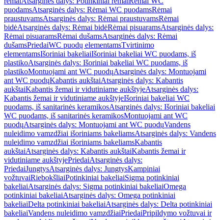
rėmai
Atsarginės dalys: Potinkiniai rėmai
Rėmai WC
puodams
Atsarginės dalys: Rėmai WC puodams
Rėmai
praustuvams
Atsarginės dalys: Rėmai praustuvams
Rėmai
bidė
Atsarginės dalys: Rėmai bidė
Rėmai pisuarams
Atsarginės dalys:
Rėmai pisuarams
Rėmai dušams
Atsarginės dalys: Rėmai
dušams
Priedai
WC puodų elementams
Tvirtinimo
elementams
Išoriniai bakeliai
Išoriniai bakeliai WC puodams, iš
plastiko
Atsarginės dalys: Išoriniai bakeliai WC puodams, iš
plastiko
Montuojami ant WC puodų
Atsarginės dalys: Montuojami
ant WC puodų
Kabantis aukštai
Atsarginės dalys: Kabantis
aukštai
Kabantis žemai ir vidutiniame aukštyje
Atsarginės dalys:
Kabantis žemai ir vidutiniame aukštyje
Išoriniai bakeliai WC
puodams, iš sanitarinės keramikos
Atsarginės dalys: Išoriniai bakeliai
WC puodams, iš sanitarinės keramikos
Montuojami ant WC
puodų
Atsarginės dalys: Montuojami ant WC puodų
Vandens
nuleidimo vamzdžiai išoriniams bakeliams
Atsarginės dalys: Vandens
nuleidimo vamzdžiai išoriniams bakeliams
Kabantis
aukštai
Atsarginės dalys: Kabantis aukštai
Kabantis žemai ir
vidutiniame aukštyje
Priedai
Atsarginės dalys:
Priedai
Jungtys
Atsarginės dalys: Jungtys
Kampiniai
vožtuvai
Riebokšliai
Potinkiniai bakeliai
Sigma potinkiniai
bakeliai
Atsarginės dalys: Sigma potinkiniai bakeliai
Omega
potinkiniai bakeliai
Atsarginės dalys: Omega potinkiniai
bakeliai
Delta potinkiniai bakeliai
Atsarginės dalys: Delta potinkiniai
bakeliai
Vandens nuleidimo vamzdžiai
Priedai
Pripildymo vožtuvai ir