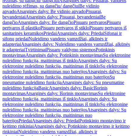
rėžimas, su dangčiu/ dangčiui
Atsarginės dalys: Pisuarai, vandens
nuleidimo rėžimas, su dangčiu/ dangčiui
Be vidinio
apvado
Atsarginės dalys: Be vidinio apvado
Pisuarai,
bevandeniai
Atsarginės dalys: Pisuarai, bevandeniai
Be
dangčio
Atsarginės dalys: Be dangčio
Pisuarų pertvaros
Pisuarų
pertvaros iš plastiko
Pisuarų pertvaros iš stiklo
Pisuarų pertvaros iš
sanitarinės keramikos
Priedai
Atsarginės dalys: Priedai
Sifonai ir
sifonų priedai
Nuleidimo vandens vamzdžiai, alkūnės ir
adapteriai
Atsarginės dalys: Nuleidimo vandens vamzdžiai, alkūnės
ir adapteriai
Tvirtinimai
Pisuarų valdymo sistemos
Potinkinis
montavimas
Atsarginės dalys: Potinkinis montavimas
Su elektronine
nuleidimo funkcija, maitinimas iš tinklo
Atsarginės dalys: Su
elektronine nuleidimo funkcija, maitinimas iš tinklo
Su elektronine
nuleidimo funkcija, maitinimas nuo baterijos
Atsarginės dalys: Su
elektronine nuleidimo funkcija, maitinimas nuo baterijos
Su
pneumatine nuleidimo funkcija
Atsarginės dalys: Su pneumatine
nuleidimo funkcija
Basic
Atsarginės dalys: Basic
Išorinis
montavimas
Atsarginės dalys: Išorinis montavimas
Su elektronine
nuleidimo funkcija, maitinimas iš tinklo
Atsarginės dalys: Su
elektronine nuleidimo funkcija, maitinimas iš tinklo
Su elektronine
nuleidimo funkcija, maitinimas nuo baterijos
Atsarginės dalys: Su
elektronine nuleidimo funkcija, maitinimas nuo
baterijos
Priedai
Atsarginės dalys: Priedai
Potinkinio montavimo ir
keitimo rinkiniai
Atsarginės dalys: Potinkinio montavimo ir keitimo
rinkiniai
Nuleidimo vandens vamzdžiai, alkūnės ir