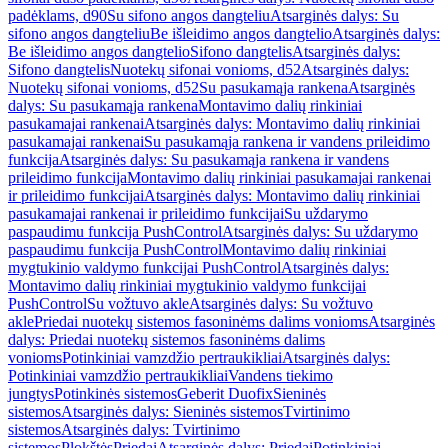
padėklams, d90
Su sifono angos dangteliu
Atsarginės dalys: Su
sifono angos dangteliu
Be išleidimo angos dangtelio
Atsarginės dalys:
Be išleidimo angos dangtelio
Sifono dangtelis
Atsarginės dalys:
Sifono dangtelis
Nuotekų sifonai vonioms, d52
Atsarginės dalys:
Nuotekų sifonai vonioms, d52
Su pasukamąja rankena
Atsarginės
dalys: Su pasukamąja rankena
Montavimo dalių rinkiniai
pasukamajai rankenai
Atsarginės dalys: Montavimo dalių rinkiniai
pasukamajai rankenai
Su pasukamąja rankena ir vandens prileidimo
funkcija
Atsarginės dalys: Su pasukamąja rankena ir vandens
prileidimo funkcija
Montavimo dalių rinkiniai pasukamajai rankenai
ir prileidimo funkcijai
Atsarginės dalys: Montavimo dalių rinkiniai
pasukamajai rankenai ir prileidimo funkcijai
Su uždarymo
paspaudimu funkcija PushControl
Atsarginės dalys: Su uždarymo
paspaudimu funkcija PushControl
Montavimo dalių rinkiniai
mygtukinio valdymo funkcijai PushControl
Atsarginės dalys:
Montavimo dalių rinkiniai mygtukinio valdymo funkcijai
PushControl
Su vožtuvo akle
Atsarginės dalys: Su vožtuvo
akle
Priedai nuotekų sistemos fasoninėms dalims vonioms
Atsarginės
dalys: Priedai nuotekų sistemos fasoninėms dalims
vonioms
Potinkiniai vamzdžio pertraukikliai
Atsarginės dalys:
Potinkiniai vamzdžio pertraukikliai
Vandens tiekimo
jungtys
Potinkinės sistemos
Geberit Duofix
Sieninės
sistemos
Atsarginės dalys: Sieninės sistemos
Tvirtinimo
sistemos
Atsarginės dalys: Tvirtinimo
sistemos
Plokštės
Priedai
Atsarginės dalys: Priedai
Potinkiniai