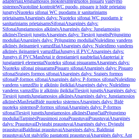
adapteriai
Dengiamosios plokštės
Integruotos pisuarų valdymo
sistemos
Nuotolinė kontrolė
WC puodų, pisuarų ir bidė prietaisų
jungtys
Nuotekų sifonai WC puodams ir sanitariniams
prietaisams
Atsarginės dalys: Nuotekų sifonai WC puodams ir
sanitariniams prietaisams
Sifonai
Atsarginės dalys:
Sifonai
Jungiamosios alkūnės
Atsarginės dalys: Jungiamosios
alkūnės
Tiesioji jungtis
Atsarginės dalys: Tiesioji jungtis
Prijungimo
moduliai
Atsarginės dalys: Prijungimo moduliai
Nuleidimo vandens
alkūnės ilginamieji vamzdžiai
Atsarginės dalys: Nuleidimo vandens
alkūnės ilginamieji vamzdžiai
Jungtys iš PVC
Atsarginės dalys:
Jungtys iš PVC
Manžetai ir dengiamieji gaubteliai
Adapteriai ir
jungiamieji elementai
Nuotekų sifonai pisuarams
Atsarginės dalys:
Nuotekų sifonai pisuarams
Pisuaro sifonai
Atsarginės dalys: Pisuaro
sifonai
Sraigės formos sifonai
Atsarginės dalys: Sraigės formos
sifonai
P-formos sifonai
Atsarginės dalys: P-formos sifonai
Nuleidimo
vandens vamzdžių ir alkūnių ilgikliai
Atsarginės dalys: Nuleidimo
vandens vamzdžių ir alkūnių ilgikliai
Tiesioji jungtis
Atsarginės dalys:
Tiesioji jungtis
Jungiamosios alkūnės
Atsarginės dalys: Jungiamosios
alkūnės
Manžetai
Bidė nuotekų sistemos
Atsarginės dalys: Bidė
nuotekų sistemos
P-formos sifonai
Atsarginės dalys: P-formos
sifonai
Tiesioji jungtis
Jungiamosios alkūnės
Dangčiai
Prijungimo
moduliai
Tarpinės
Prausimosi zona
Praustuvai
Praustuvai
Atsarginės
dalys: Praustuvai
Dvigubi praustuvai
Atsarginės dalys: Dvigubi
praustuvai
Baldiniai praustuvai
Atsarginės dalys: Baldiniai
praustuvai
Ant stalviršio pastatomi praustuvai
Atsarginės dalys: Ant