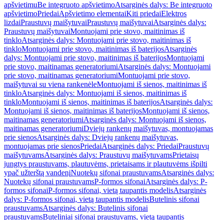
apšvietimu
Be integruoto apšvietimo
Atsarginės dalys: Be integruoto
apšvietimo
Priedai
Apšvietimo elementai
Kiti priedai
Elektros
lizdai
Praustuvų maišytuvai
Praustuvų maišytuvai
Atsarginės dalys:
Praustuvų maišytuvai
Montuojami prie stovo, maitinimas iš
tinklo
Atsarginės dalys: Montuojami prie stovo, maitinimas iš
tinklo
Montuojami prie stovo, maitinimas iš baterijos
Atsarginės
dalys: Montuojami prie stovo, maitinimas iš baterijos
Montuojami
prie stovo, maitinamas generatoriumi
Atsarginės dalys: Montuojami
prie stovo, maitinamas generatoriumi
Montuojami prie stovo,
maišytuvai su viena rankenėle
Montuojami iš sienos, maitinimas iš
tinklo
Atsarginės dalys: Montuojami iš sienos, maitinimas iš
tinklo
Montuojami iš sienos, maitinimas iš baterijos
Atsarginės dalys:
Montuojami iš sienos, maitinimas iš baterijos
Montuojami iš sienos,
maitinamas generatoriumi
Atsarginės dalys: Montuojami iš sienos,
maitinamas generatoriumi
Dviejų rankenų maišytuvas, montuojamas
prie sienos
Atsarginės dalys: Dviejų rankenų maišytuvas,
montuojamas prie sienos
Priedai
Atsarginės dalys: Priedai
Praustuvų
maišytuvams
Atsarginės dalys: Praustuvų maišytuvams
Prietaisų
jungtys praustuvams, plautuvėms, prietaisams ir plautuvėms išpilti
ypač užterštą vandenį
Nuotekų sifonai praustuvams
Atsarginės dalys:
Nuotekų sifonai praustuvams
P-formos sifonai
Atsarginės dalys: P-
formos sifonai
P-formos sifonai, vietą taupantis modelis
Atsarginės
dalys: P-formos sifonai, vietą taupantis modelis
Butelinis sifonai
praustuvams
Atsarginės dalys: Butelinis sifonai
praustuvams
Buteliniai sifonai praustuvams, vietą taupantis