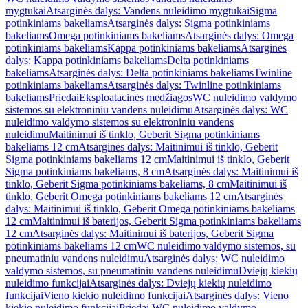
mygtukai
Atsarginės dalys: Vandens nuleidimo mygtukai
Sigma
potinkiniams bakeliams
Atsarginės dalys: Sigma potinkiniams
bakeliams
Omega potinkiniams bakeliams
Atsarginės dalys: Omega
potinkiniams bakeliams
Kappa potinkiniams bakeliams
Atsarginės
dalys: Kappa potinkiniams bakeliams
Delta potinkiniams
bakeliams
Atsarginės dalys: Delta potinkiniams bakeliams
Twinline
potinkiniams bakeliams
Atsarginės dalys: Twinline potinkiniams
bakeliams
Priedai
Eksploatacinės medžiagos
WC nuleidimo valdymo
sistemos su elektroniniu vandens nuleidimu
Atsarginės dalys: WC
nuleidimo valdymo sistemos su elektroniniu vandens
nuleidimu
Maitinimui iš tinklo, Geberit Sigma potinkiniams
bakeliams 12 cm
Atsarginės dalys: Maitinimui iš tinklo, Geberit
Sigma potinkiniams bakeliams 12 cm
Maitinimui iš tinklo, Geberit
Sigma potinkiniams bakeliams, 8 cm
Atsarginės dalys: Maitinimui iš
tinklo, Geberit Sigma potinkiniams bakeliams, 8 cm
Maitinimui iš
tinklo, Geberit Omega potinkiniams bakeliams 12 cm
Atsarginės
dalys: Maitinimui iš tinklo, Geberit Omega potinkiniams bakeliams
12 cm
Maitinimui iš baterijos, Geberit Sigma potinkiniams bakeliams
12 cm
Atsarginės dalys: Maitinimui iš baterijos, Geberit Sigma
potinkiniams bakeliams 12 cm
WC nuleidimo valdymo sistemos, su
pneumatiniu vandens nuleidimu
Atsarginės dalys: WC nuleidimo
valdymo sistemos, su pneumatiniu vandens nuleidimu
Dviejų kiekių
nuleidimo funkcijai
Atsarginės dalys: Dviejų kiekių nuleidimo
funkcijai
Vieno kiekio nuleidimo funkcijai
Atsarginės dalys: Vieno
kiekio nuleidimo funkcijai
Priedai WC nuleidimo valdymo