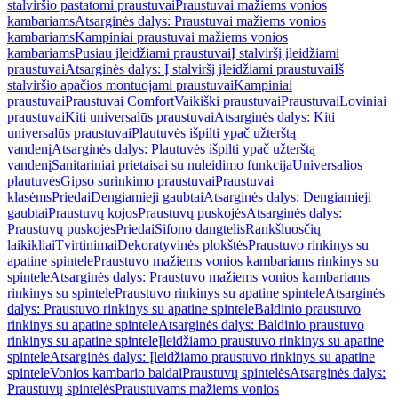
stalviršio pastatomi praustuvai
Praustuvai mažiems vonios
kambariams
Atsarginės dalys: Praustuvai mažiems vonios
kambariams
Kampiniai praustuvai mažiems vonios
kambariams
Pusiau įleidžiami praustuvai
Į stalviršį įleidžiami
praustuvai
Atsarginės dalys: Į stalviršį įleidžiami praustuvai
Iš
stalviršio apačios montuojami praustuvai
Kampiniai
praustuvai
Praustuvai Comfort
Vaikiški praustuvai
Praustuvai
Loviniai
praustuvai
Kiti universalūs praustuvai
Atsarginės dalys: Kiti
universalūs praustuvai
Plautuvės išpilti ypač užterštą
vandenį
Atsarginės dalys: Plautuvės išpilti ypač užterštą
vandenį
Sanitariniai prietaisai su nuleidimo funkcija
Universalios
plautuvės
Gipso surinkimo praustuvai
Praustuvai
klasėms
Priedai
Dengiamieji gaubtai
Atsarginės dalys: Dengiamieji
gaubtai
Praustuvų kojos
Praustuvų puskojės
Atsarginės dalys:
Praustuvų puskojės
Priedai
Sifono dangtelis
Rankšluosčių
laikikliai
Tvirtinimai
Dekoratyvinės plokštės
Praustuvo rinkinys su
apatine spintele
Praustuvo mažiems vonios kambariams rinkinys su
spintele
Atsarginės dalys: Praustuvo mažiems vonios kambariams
rinkinys su spintele
Praustuvo rinkinys su apatine spintele
Atsarginės
dalys: Praustuvo rinkinys su apatine spintele
Baldinio praustuvo
rinkinys su apatine spintele
Atsarginės dalys: Baldinio praustuvo
rinkinys su apatine spintele
Įleidžiamo praustuvo rinkinys su apatine
spintele
Atsarginės dalys: Įleidžiamo praustuvo rinkinys su apatine
spintele
Vonios kambario baldai
Praustuvų spintelės
Atsarginės dalys:
Praustuvų spintelės
Praustuvams mažiems vonios