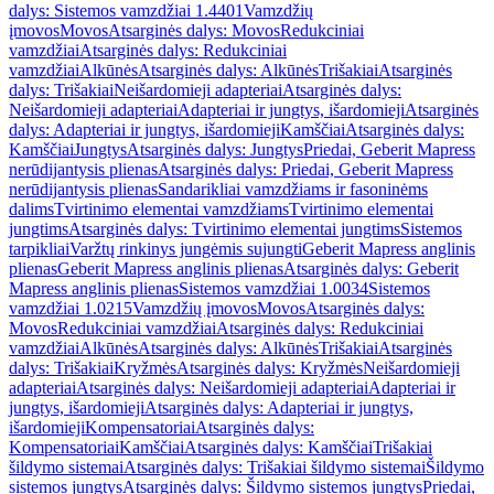
dalys: Sistemos vamzdžiai 1.4401
Vamzdžių
įmovos
Movos
Atsarginės dalys: Movos
Redukciniai
vamzdžiai
Atsarginės dalys: Redukciniai
vamzdžiai
Alkūnės
Atsarginės dalys: Alkūnės
Trišakiai
Atsarginės
dalys: Trišakiai
Neišardomieji adapteriai
Atsarginės dalys:
Neišardomieji adapteriai
Adapteriai ir jungtys, išardomieji
Atsarginės
dalys: Adapteriai ir jungtys, išardomieji
Kamščiai
Atsarginės dalys:
Kamščiai
Jungtys
Atsarginės dalys: Jungtys
Priedai, Geberit Mapress
nerūdijantysis plienas
Atsarginės dalys: Priedai, Geberit Mapress
nerūdijantysis plienas
Sandarikliai vamzdžiams ir fasoninėms
dalims
Tvirtinimo elementai vamzdžiams
Tvirtinimo elementai
jungtims
Atsarginės dalys: Tvirtinimo elementai jungtims
Sistemos
tarpikliai
Varžtų rinkinys jungėmis sujungti
Geberit Mapress anglinis
plienas
Geberit Mapress anglinis plienas
Atsarginės dalys: Geberit
Mapress anglinis plienas
Sistemos vamzdžiai 1.0034
Sistemos
vamzdžiai 1.0215
Vamzdžių įmovos
Movos
Atsarginės dalys:
Movos
Redukciniai vamzdžiai
Atsarginės dalys: Redukciniai
vamzdžiai
Alkūnės
Atsarginės dalys: Alkūnės
Trišakiai
Atsarginės
dalys: Trišakiai
Kryžmės
Atsarginės dalys: Kryžmės
Neišardomieji
adapteriai
Atsarginės dalys: Neišardomieji adapteriai
Adapteriai ir
jungtys, išardomieji
Atsarginės dalys: Adapteriai ir jungtys,
išardomieji
Kompensatoriai
Atsarginės dalys:
Kompensatoriai
Kamščiai
Atsarginės dalys: Kamščiai
Trišakiai
šildymo sistemai
Atsarginės dalys: Trišakiai šildymo sistemai
Šildymo
sistemos jungtys
Atsarginės dalys: Šildymo sistemos jungtys
Priedai,