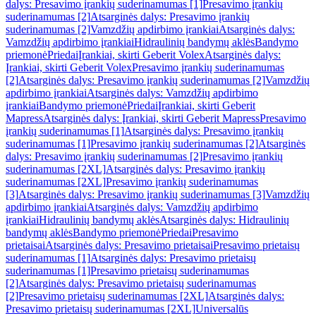
dalys: Presavimo įrankių suderinamumas [1]
Presavimo įrankių
suderinamumas [2]
Atsarginės dalys: Presavimo įrankių
suderinamumas [2]
Vamzdžių apdirbimo įrankiai
Atsarginės dalys:
Vamzdžių apdirbimo įrankiai
Hidraulinių bandymų aklės
Bandymo
priemonė
Priedai
Įrankiai, skirti Geberit Volex
Atsarginės dalys:
Įrankiai, skirti Geberit Volex
Presavimo įrankių suderinamumas
[2]
Atsarginės dalys: Presavimo įrankių suderinamumas [2]
Vamzdžių
apdirbimo įrankiai
Atsarginės dalys: Vamzdžių apdirbimo
įrankiai
Bandymo priemonė
Priedai
Įrankiai, skirti Geberit
Mapress
Atsarginės dalys: Įrankiai, skirti Geberit Mapress
Presavimo
įrankių suderinamumas [1]
Atsarginės dalys: Presavimo įrankių
suderinamumas [1]
Presavimo įrankių suderinamumas [2]
Atsarginės
dalys: Presavimo įrankių suderinamumas [2]
Presavimo įrankių
suderinamumas [2XL]
Atsarginės dalys: Presavimo įrankių
suderinamumas [2XL]
Presavimo įrankių suderinamumas
[3]
Atsarginės dalys: Presavimo įrankių suderinamumas [3]
Vamzdžių
apdirbimo įrankiai
Atsarginės dalys: Vamzdžių apdirbimo
įrankiai
Hidraulinių bandymų aklės
Atsarginės dalys: Hidraulinių
bandymų aklės
Bandymo priemonė
Priedai
Presavimo
prietaisai
Atsarginės dalys: Presavimo prietaisai
Presavimo prietaisų
suderinamumas [1]
Atsarginės dalys: Presavimo prietaisų
suderinamumas [1]
Presavimo prietaisų suderinamumas
[2]
Atsarginės dalys: Presavimo prietaisų suderinamumas
[2]
Presavimo prietaisų suderinamumas [2XL]
Atsarginės dalys:
Presavimo prietaisų suderinamumas [2XL]
Universalūs