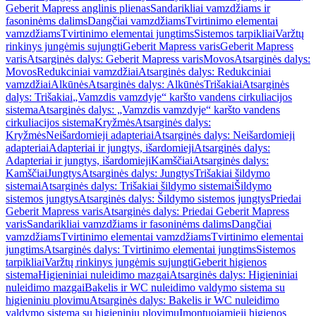
Geberit Mapress anglinis plienas
Sandarikliai vamzdžiams ir
fasoninėms dalims
Dangčiai vamzdžiams
Tvirtinimo elementai
vamzdžiams
Tvirtinimo elementai jungtims
Sistemos tarpikliai
Varžtų
rinkinys jungėmis sujungti
Geberit Mapress varis
Geberit Mapress
varis
Atsarginės dalys: Geberit Mapress varis
Movos
Atsarginės dalys:
Movos
Redukciniai vamzdžiai
Atsarginės dalys: Redukciniai
vamzdžiai
Alkūnės
Atsarginės dalys: Alkūnės
Trišakiai
Atsarginės
dalys: Trišakiai
„Vamzdis vamzdyje“ karšto vandens cirkuliacijos
sistema
Atsarginės dalys: „Vamzdis vamzdyje“ karšto vandens
cirkuliacijos sistema
Kryžmės
Atsarginės dalys:
Kryžmės
Neišardomieji adapteriai
Atsarginės dalys: Neišardomieji
adapteriai
Adapteriai ir jungtys, išardomieji
Atsarginės dalys:
Adapteriai ir jungtys, išardomieji
Kamščiai
Atsarginės dalys:
Kamščiai
Jungtys
Atsarginės dalys: Jungtys
Trišakiai šildymo
sistemai
Atsarginės dalys: Trišakiai šildymo sistemai
Šildymo
sistemos jungtys
Atsarginės dalys: Šildymo sistemos jungtys
Priedai
Geberit Mapress varis
Atsarginės dalys: Priedai Geberit Mapress
varis
Sandarikliai vamzdžiams ir fasoninėms dalims
Dangčiai
vamzdžiams
Tvirtinimo elementai vamzdžiams
Tvirtinimo elementai
jungtims
Atsarginės dalys: Tvirtinimo elementai jungtims
Sistemos
tarpikliai
Varžtų rinkinys jungėmis sujungti
Geberit higienos
sistema
Higieniniai nuleidimo mazgai
Atsarginės dalys: Higieniniai
nuleidimo mazgai
Bakelis ir WC nuleidimo valdymo sistema su
higieniniu plovimu
Atsarginės dalys: Bakelis ir WC nuleidimo
valdymo sistema su higieniniu plovimu
Įmontuojamieji higienos