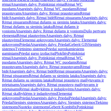
rėmai
Atsarginės dalys: Potinkiniai rėmai
Rėmai WC
puodams
Atsarginės dalys: Rėmai WC puodams
Rėmai
praustuvams
Atsarginės dalys: Rėmai praustuvams
Rėmai
bidė
Atsarginės dalys: Rėmai bidė
Rėmai pisuarams
Atsarginės dalys:
Rėmai pisuarams
Rėmai dušams su sieniniu lataku
Atsarginės dalys:
Rėmai dušams su sieniniu lataku
Rėmai dušams ir
vonioms
Atsarginės dalys: Rėmai dušams ir vonioms
Dušo pertvarų
elementai
Rėmai plautuvėms
Atsarginės dalys: Rėmai
plautuvėms
Elementai apkrovoms
Atsarginės dalys: Elementai
apkrovoms
Priedai
Atsarginės dalys: Priedai
Geberit GIS
Sieninės
sistemos
Tvirtinimo sistemos
Priedai surenkamiesiems
gaminiams
Priedai garso izoliacijai
Plokštės
Potinkiniai
rėmai
Atsarginės dalys: Potinkiniai rėmai
Rėmai WC
puodams
Atsarginės dalys: Rėmai WC puodams
Rėmai
praustuvams
Atsarginės dalys: Rėmai praustuvams
Rėmai
bidė
Atsarginės dalys: Rėmai bidė
Rėmai pisuarams
Atsarginės dalys:
Rėmai pisuarams
Rėmai dušams su sieniniu lataku
Atsarginės dalys:
Rėmai dušams su sieniniu lataku
Rėmai praustuvų maišytuvams ir
prietaisams
Atsarginės dalys: Rėmai praustuvų maišytuvams ir
prietaisams
Rėmai skalbyklėms ir indaplovėms
Atsarginės dalys:
Rėmai skalbyklėms ir indaplovėms
Elementai
apkrovoms
Priedai
Atsarginės dalys: Priedai
Priedai
Atsarginės dalys:
Priedai
Sieninės sistemos
Atsarginės dalys: Sieninės sistemos
Tiekimo
sistemoms
Nuotekų sistemoms
Geberit Kombifix
Potinkiniai