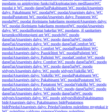
puodams su apiplovimo funkcija
Eksploatacinės medžiagos
WC
puodai ir WC puodų dangčiai
Pakabinami WC puodai
Atsarginės
dalys: Pakabinami WC puodai
WC puodai
Atsarginės dalys: WC
puodai
Pastatomi WC puodai
Atsarginės dalys: Pastatomi WC
puodai
WC puodai išoriniams bakeliams montuoti
Atsarginės dalys:
WC puodai išoriniams bakeliams montuoti
WC puodai
Atsarginės
dalys: WC puodai
Išoriniai bakeliai WC puodams, iš sanitarinės
keramikos
Montuojami ant WC puodų
WC puodų
dangčiai
Atsarginės dalys: WC puodų dangčiai
WC puodų
dangčiai
Atsarginės dalys: WC puodų dangčiai
Comfort WC
puodai
Atsarginės dalys: Comfort WC puodai
Paaukštinti WC
puodai
Atsarginės dalys: Paaukštinti WC puodai
Pailginti WC
puodai
Atsarginės dalys: Pailginti WC puodai
Comfort WC puodų
dangčiai
Atsarginės dalys: Comfort WC puodų dangčiai
WC puodų
dangčiai
Atsarginės dalys: WC puodų dangčiai
WC puodų
sėdynės
Atsarginės dalys: WC puodų sėdynės
Vaikiški WC
puodai
Atsarginės dalys: Vaikiški WC puodai
Pakabinami WC
puodai
Atsarginės dalys: Pakabinami WC puodai
Pastatomi WC
puodai
Atsarginės dalys: Pastatomi WC puodai
Vaikiški WC puodų
dangčiai
Atsarginės dalys: Vaikiški WC puodų dangčiai
WC puodų
dangčiai
Atsarginės dalys: WC puodų dangčiai
WC puodų
sėdynės
Atsarginės dalys: WC puodų sėdynės
Bidės
Pakabinamos
bidė
Atsarginės dalys: Pakabinamos bidė
Pastatomos
bidė
Priedai
Atsarginės dalys: Priedai
Vandens nuleidimo mygtukai ir
WC nuleidimo valdymo sistemos
Vandens nuleidimo