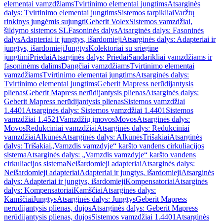
elementai vamzdžiams
Tvirtinimo elementai jungtims
Atsarginės
dalys: Tvirtinimo elementai jungtims
Sistemos tarpikliai
Varžtų
rinkinys jungėmis sujungti
Geberit Volex
Sistemos vamzdžiai,
šildymo sistemos SL
Fasoninės dalys
Atsarginės dalys: Fasoninės
dalys
Adapteriai ir jungtys, išardomieji
Atsarginės dalys: Adapteriai ir
jungtys, išardomieji
Jungtys
Kolektoriai su sriegine
jungtimi
Priedai
Atsarginės dalys: Priedai
Sandarikliai vamzdžiams ir
fasoninėms dalims
Dangčiai vamzdžiams
Tvirtinimo elementai
vamzdžiams
Tvirtinimo elementai jungtims
Atsarginės dalys:
Tvirtinimo elementai jungtims
Geberit Mapress nerūdijantysis
plienas
Geberit Mapress nerūdijantysis plienas
Atsarginės dalys:
Geberit Mapress nerūdijantysis plienas
Sistemos vamzdžiai
1.4401
Atsarginės dalys: Sistemos vamzdžiai 1.4401
Sistemos
vamzdžiai 1.4521
Vamzdžių įmovos
Movos
Atsarginės dalys:
Movos
Redukciniai vamzdžiai
Atsarginės dalys: Redukciniai
vamzdžiai
Alkūnės
Atsarginės dalys: Alkūnės
Trišakiai
Atsarginės
dalys: Trišakiai
„Vamzdis vamzdyje“ karšto vandens cirkuliacijos
sistema
Atsarginės dalys: „Vamzdis vamzdyje“ karšto vandens
cirkuliacijos sistema
Neišardomieji adapteriai
Atsarginės dalys:
Neišardomieji adapteriai
Adapteriai ir jungtys, išardomieji
Atsarginės
dalys: Adapteriai ir jungtys, išardomieji
Kompensatoriai
Atsarginės
dalys: Kompensatoriai
Kamščiai
Atsarginės dalys:
Kamščiai
Jungtys
Atsarginės dalys: Jungtys
Geberit Mapress
nerūdijantysis plienas, dujos
Atsarginės dalys: Geberit Mapress
nerūdijantysis plienas, dujos
Sistemos vamzdžiai 1.4401
Atsarginės