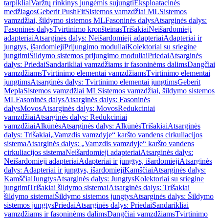
tarpikliai
Varžtų rinkinys jungėmis sujungti
Eksploatacinės
medžiagos
Geberit PushFit
Sistemos vamzdžiai ML
Sistemos
vamzdžiai, šildymo sistemos ML
Fasoninės dalys
Atsarginės dalys:
Fasoninės dalys
Tvirtinimo kronšteinas
Trišakiai
Neišardomieji
adapteriai
Atsarginės dalys: Neišardomieji adapteriai
Adapteriai ir
jungtys, išardomieji
Prijungimo moduliai
Kolektoriai su sriegine
jungtimi
Šildymo sistemos prijungimo moduliai
Priedai
Atsarginės
dalys: Priedai
Sandarikliai vamzdžiams ir fasoninėms dalims
Dangčiai
vamzdžiams
Tvirtinimo elementai vamzdžiams
Tvirtinimo elementai
jungtims
Atsarginės dalys: Tvirtinimo elementai jungtims
Geberit
Mepla
Sistemos vamzdžiai ML
Sistemos vamzdžiai, šildymo sistemos
ML
Fasoninės dalys
Atsarginės dalys: Fasoninės
dalys
Movos
Atsarginės dalys: Movos
Redukciniai
vamzdžiai
Atsarginės dalys: Redukciniai
vamzdžiai
Alkūnės
Atsarginės dalys: Alkūnės
Trišakiai
Atsarginės
dalys: Trišakiai
„Vamzdis vamzdyje“ karšto vandens cirkuliacijos
sistema
Atsarginės dalys: „Vamzdis vamzdyje“ karšto vandens
cirkuliacijos sistema
Neišardomieji adapteriai
Atsarginės dalys:
Neišardomieji adapteriai
Adapteriai ir jungtys, išardomieji
Atsarginės
dalys: Adapteriai ir jungtys, išardomieji
Kamščiai
Atsarginės dalys:
Kamščiai
Jungtys
Atsarginės dalys: Jungtys
Kolektoriai su sriegine
jungtimi
Trišakiai šildymo sistemai
Atsarginės dalys: Trišakiai
šildymo sistemai
Šildymo sistemos jungtys
Atsarginės dalys: Šildymo
sistemos jungtys
Priedai
Atsarginės dalys: Priedai
Sandarikliai
vamzdžiams ir fasoninėms dalims
Dangčiai vamzdžiams
Tvirtinimo