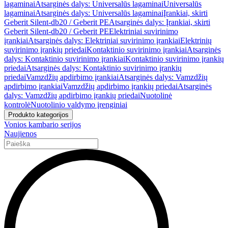
lagaminai
Atsarginės dalys: Universalūs lagaminai
Universalūs
lagaminai
Atsarginės dalys: Universalūs lagaminai
Įrankiai, skirti
Geberit Silent-db20 / Geberit PE
Atsarginės dalys: Įrankiai, skirti
Geberit Silent-db20 / Geberit PE
Elektriniai suvirinimo
įrankiai
Atsarginės dalys: Elektriniai suvirinimo įrankiai
Elektrinių
suvirinimo įrankių priedai
Kontaktinio suvirinimo įrankiai
Atsarginės
dalys: Kontaktinio suvirinimo įrankiai
Kontaktinio suvirinimo įrankių
priedai
Atsarginės dalys: Kontaktinio suvirinimo įrankių
priedai
Vamzdžių apdirbimo įrankiai
Atsarginės dalys: Vamzdžių
apdirbimo įrankiai
Vamzdžių apdirbimo įrankių priedai
Atsarginės
dalys: Vamzdžių apdirbimo įrankių priedai
Nuotolinė
kontrolė
Nuotolinio valdymo įrenginiai
Produkto kategorijos
Vonios kambario serijos
Naujienos