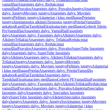
vamzdžiai
Atsarginės dalys: Redukciniai
vamzdžiai
Pravalos
Atsarginės dalys: Pravalos
Jungtys
Atsarginės
dalys: Jungtys
Movinės jungtys
Atsarginės dalys: Movinės
jungtys
Pirštinės jungtys
Adapteriai į kitas medžiagas
Prietaisų
jungtys
Jungiamosios alkūnės
Tiesiosios jungtys
Priedai
Vamzdžių
apkabos
Kamščiai
Tarpikliai
Eksploatacinės medžiagos
Geberit Silent-
Pro
Vamzdžiai
Atsarginės dalys: Vamzdžiai
Fasoninės
dalys
Atsarginės dalys: Fasoninės dalys
Alkūnės
Atsarginės dalys:
Alkūnės
Trišakiai
Atsarginės dalys: Trišakiai
Redukciniai
vamzdžiai
Atsarginės dalys: Redukciniai
vamzdžiai
Pravalos
Atsarginės dalys: Pravalos
SuperTube fasoninės
dalys
Atsarginės dalys: SuperTube fasoninės
dalys
Alkūnės
Atsarginės dalys: Alkūnės
Trišakiai
Atsarginės dalys:
Trišakiai
Jungtys
Atsarginės dalys: Jungtys
Movinės
jungtys
Atsarginės dalys: Movinės jungtys
Pirštinės jungtys
Adapteriai
į kitas medžiagas
Priedai
Atsarginės dalys: Priedai
Vamzdžių
apkabos
Kamščiai
Tarpikliai
Atsarginės dalys:
Tarpikliai
Eksploatacinės medžiagos
Geberit PE
Vamzdžiai
Fasoninės
dalys
Atsarginės dalys: Fasoninės dalys
Alkūnės
Trišakiai
Redukciniai
vamzdžiai
Pravalos
Atsarginės dalys: Pravalos
Adapteriai
Specialios
fasoninės dalys
Atsarginės dalys: Specialios fasoninės
dalys
SuperTube fasoninės dalys
Alkūnės
Specialios fasoninės
dalys
Jungtys
Atsarginės dalys: Jungtys
Suvirinamos jungtys
Movinės
jungtys
Atsarginės dalys: Movinės jungtys
Adapteriai į kitas