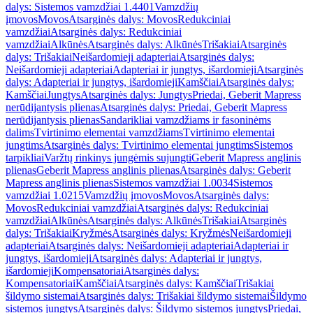
dalys: Sistemos vamzdžiai 1.4401
Vamzdžių
įmovos
Movos
Atsarginės dalys: Movos
Redukciniai
vamzdžiai
Atsarginės dalys: Redukciniai
vamzdžiai
Alkūnės
Atsarginės dalys: Alkūnės
Trišakiai
Atsarginės
dalys: Trišakiai
Neišardomieji adapteriai
Atsarginės dalys:
Neišardomieji adapteriai
Adapteriai ir jungtys, išardomieji
Atsarginės
dalys: Adapteriai ir jungtys, išardomieji
Kamščiai
Atsarginės dalys:
Kamščiai
Jungtys
Atsarginės dalys: Jungtys
Priedai, Geberit Mapress
nerūdijantysis plienas
Atsarginės dalys: Priedai, Geberit Mapress
nerūdijantysis plienas
Sandarikliai vamzdžiams ir fasoninėms
dalims
Tvirtinimo elementai vamzdžiams
Tvirtinimo elementai
jungtims
Atsarginės dalys: Tvirtinimo elementai jungtims
Sistemos
tarpikliai
Varžtų rinkinys jungėmis sujungti
Geberit Mapress anglinis
plienas
Geberit Mapress anglinis plienas
Atsarginės dalys: Geberit
Mapress anglinis plienas
Sistemos vamzdžiai 1.0034
Sistemos
vamzdžiai 1.0215
Vamzdžių įmovos
Movos
Atsarginės dalys:
Movos
Redukciniai vamzdžiai
Atsarginės dalys: Redukciniai
vamzdžiai
Alkūnės
Atsarginės dalys: Alkūnės
Trišakiai
Atsarginės
dalys: Trišakiai
Kryžmės
Atsarginės dalys: Kryžmės
Neišardomieji
adapteriai
Atsarginės dalys: Neišardomieji adapteriai
Adapteriai ir
jungtys, išardomieji
Atsarginės dalys: Adapteriai ir jungtys,
išardomieji
Kompensatoriai
Atsarginės dalys:
Kompensatoriai
Kamščiai
Atsarginės dalys: Kamščiai
Trišakiai
šildymo sistemai
Atsarginės dalys: Trišakiai šildymo sistemai
Šildymo
sistemos jungtys
Atsarginės dalys: Šildymo sistemos jungtys
Priedai,