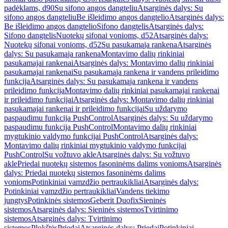
padėklams, d90
Su sifono angos dangteliu
Atsarginės dalys: Su
sifono angos dangteliu
Be išleidimo angos dangtelio
Atsarginės dalys:
Be išleidimo angos dangtelio
Sifono dangtelis
Atsarginės dalys:
Sifono dangtelis
Nuotekų sifonai vonioms, d52
Atsarginės dalys:
Nuotekų sifonai vonioms, d52
Su pasukamąja rankena
Atsarginės
dalys: Su pasukamąja rankena
Montavimo dalių rinkiniai
pasukamajai rankenai
Atsarginės dalys: Montavimo dalių rinkiniai
pasukamajai rankenai
Su pasukamąja rankena ir vandens prileidimo
funkcija
Atsarginės dalys: Su pasukamąja rankena ir vandens
prileidimo funkcija
Montavimo dalių rinkiniai pasukamajai rankenai
ir prileidimo funkcijai
Atsarginės dalys: Montavimo dalių rinkiniai
pasukamajai rankenai ir prileidimo funkcijai
Su uždarymo
paspaudimu funkcija PushControl
Atsarginės dalys: Su uždarymo
paspaudimu funkcija PushControl
Montavimo dalių rinkiniai
mygtukinio valdymo funkcijai PushControl
Atsarginės dalys:
Montavimo dalių rinkiniai mygtukinio valdymo funkcijai
PushControl
Su vožtuvo akle
Atsarginės dalys: Su vožtuvo
akle
Priedai nuotekų sistemos fasoninėms dalims vonioms
Atsarginės
dalys: Priedai nuotekų sistemos fasoninėms dalims
vonioms
Potinkiniai vamzdžio pertraukikliai
Atsarginės dalys:
Potinkiniai vamzdžio pertraukikliai
Vandens tiekimo
jungtys
Potinkinės sistemos
Geberit Duofix
Sieninės
sistemos
Atsarginės dalys: Sieninės sistemos
Tvirtinimo
sistemos
Atsarginės dalys: Tvirtinimo
sistemos
Plokštės
Priedai
Atsarginės dalys: Priedai
Potinkiniai