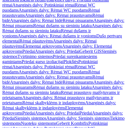
rėmai
Atsarginės dalys: Potinkiniai rėmai
Rėmai WC
puodams
Atsarginės dalys: Rėmai WC puodams
Rėmai
praustuvams
Atsarginės dalys: Rėmai praustuvams
Rėmai
bidė
Atsarginės dalys: Rėmai bidė
Rėmai pisuarams
Atsarginės dalys:
Rėmai pisuarams
Rėmai dušams su sieniniu lataku
Atsarginės dalys:
Rėmai dušams su sieniniu lataku
Rėmai dušams ir
vonioms
Atsarginės dalys: Rėmai dušams ir vonioms
Dušo pertvarų
elementai
Rėmai plautuvėms
Atsarginės dalys: Rėmai
plautuvėms
Elementai apkrovoms
Atsarginės dalys: Elementai
apkrovoms
Priedai
Atsarginės dalys: Priedai
Geberit GIS
Sieninės
sistemos
Tvirtinimo sistemos
Priedai surenkamiesiems
gaminiams
Priedai garso izoliacijai
Plokštės
Potinkiniai
rėmai
Atsarginės dalys: Potinkiniai rėmai
Rėmai WC
puodams
Atsarginės dalys: Rėmai WC puodams
Rėmai
praustuvams
Atsarginės dalys: Rėmai praustuvams
Rėmai
bidė
Atsarginės dalys: Rėmai bidė
Rėmai pisuarams
Atsarginės dalys:
Rėmai pisuarams
Rėmai dušams su sieniniu lataku
Atsarginės dalys:
Rėmai dušams su sieniniu lataku
Rėmai praustuvų maišytuvams ir
prietaisams
Atsarginės dalys: Rėmai praustuvų maišytuvams ir
prietaisams
Rėmai skalbyklėms ir indaplovėms
Atsarginės dalys:
Rėmai skalbyklėms ir indaplovėms
Elementai
apkrovoms
Priedai
Atsarginės dalys: Priedai
Priedai
Atsarginės dalys:
Priedai
Sieninės sistemos
Atsarginės dalys: Sieninės sistemos
Tiekimo
sistemoms
Nuotekų sistemoms
Geberit Kombifix
Potinkiniai