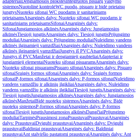
adapteriai
Dengiamosios plokštės
Integruotos pisuarų valdymo
sistemos
Nuotolinė kontrolė
WC puodų, pisuarų ir bidė prietaisų
jungtys
Nuotekų sifonai WC puodams ir sanitariniams
prietaisams
Atsarginės dalys: Nuotekų sifonai WC puodams ir
sanitariniams prietaisams
Sifonai
Atsarginės dalys:
Sifonai
Jungiamosios alkūnės
Atsarginės dalys: Jungiamosios
alkūnės
Tiesioji jungtis
Atsarginės dalys: Tiesioji jungtis
Prijungimo
moduliai
Atsarginės dalys: Prijungimo moduliai
Nuleidimo vandens
alkūnės ilginamieji vamzdžiai
Atsarginės dalys: Nuleidimo vandens
alkūnės ilginamieji vamzdžiai
Jungtys iš PVC
Atsarginės dalys:
Jungtys iš PVC
Manžetai ir dengiamieji gaubteliai
Adapteriai ir
jungiamieji elementai
Nuotekų sifonai pisuarams
Atsarginės dalys:
Nuotekų sifonai pisuarams
Pisuaro sifonai
Atsarginės dalys: Pisuaro
sifonai
Sraigės formos sifonai
Atsarginės dalys: Sraigės formos
sifonai
P-formos sifonai
Atsarginės dalys: P-formos sifonai
Nuleidimo
vandens vamzdžių ir alkūnių ilgikliai
Atsarginės dalys: Nuleidimo
vandens vamzdžių ir alkūnių ilgikliai
Tiesioji jungtis
Atsarginės dalys:
Tiesioji jungtis
Jungiamosios alkūnės
Atsarginės dalys: Jungiamosios
alkūnės
Manžetai
Bidė nuotekų sistemos
Atsarginės dalys: Bidė
nuotekų sistemos
P-formos sifonai
Atsarginės dalys: P-formos
sifonai
Tiesioji jungtis
Jungiamosios alkūnės
Dangčiai
Prijungimo
moduliai
Tarpinės
Prausimosi zona
Praustuvai
Praustuvai
Atsarginės
dalys: Praustuvai
Dvigubi praustuvai
Atsarginės dalys: Dvigubi
praustuvai
Baldiniai praustuvai
Atsarginės dalys: Baldiniai
praustuvai
Ant stalviršio pastatomi praustuvai
Atsarginės dalys: Ant