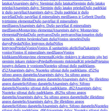
latakai
Atsarginės dalys: Sieniniai dušo latakai
Sieninių dušo latakų
priedai
Atsarginės dalys: Sieninių dušo latakų priedai
Dušo padėklai
ir dušo paviršiai
Atsarginės dalys: Dušo padėklai ir dušo
paviršiai
Dušo paviršiai iš mineralinės medžiagos ir Geberit Duofix
tvirtinimo elementai
Dušo paviršiai iš mineralinės
medžiagos
Atsarginės dalys: Dušo paviršiai iš mineralinės
medžiagos
Montavimo elementai
Atsarginės dalys: Montavimo
elementai
Priedai
Dušo pertvaros
Dušo pertvaros
Stacionarios dušo
sienelės, skirtos beslenksčiam dušui
Vonios sienelės
Dušo
durys
Priedai
Nišos lentynos dušui
Nišos
lentynos
Priedai
Vonios
Vonios iš sanitarinio akrilo
Stačiakampės
vonios
Vonios iš mineralinės medžiagos
Vonios
kūdikiams
Montavimo elementai
Kojelių rinkinys ir skersinių sijų bei
sieninio inkaro rinkinys
Priedai
Remonto rinkiniai
Kiti priedai
Prietaisų
jungtys dušams ir vonioms
Nuotekų sifonai dušo padėklams,
d52
Atsarginės dalys: Nuotekų sifonai dušo padėklams, d52
Su
sifono angos dangteliu
Atsarginės dalys: Su sifono angos
dangteliu
Be išleidimo angos dangtelio
Atsarginės dalys: Be išleidimo
angos dangtelio
Sifono dangtelis
Atsarginės dalys: Sifono
dangtelis
Nuotekų sifonai dušo padėklams, d62
Atsarginės dalys:
Nuotekų sifonai dušo padėklams, d62
Su sifono angos
dangteliu
Atsarginės dalys: Su sifono angos dangteliu
Be išleidimo
angos dangtelio
Atsarginės dalys: Be išleidimo angos
dangtelio
Sifono dangtelis
Atsarginės dalys: Sifono dangtelis
Nuotekų
sifonai dušo padėklams, d90
Atsarginės dalys: Nuotekų sifonai dušo