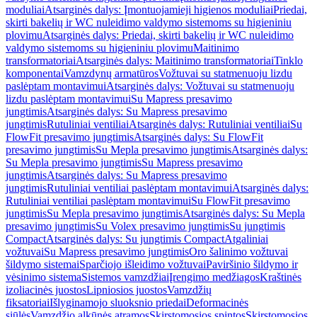
moduliai
Atsarginės dalys: Įmontuojamieji higienos moduliai
Priedai,
skirti bakelių ir WC nuleidimo valdymo sistemoms su higieniniu
plovimu
Atsarginės dalys: Priedai, skirti bakelių ir WC nuleidimo
valdymo sistemoms su higieniniu plovimu
Maitinimo
transformatoriai
Atsarginės dalys: Maitinimo transformatoriai
Tinklo
komponentai
Vamzdynų armatūros
Vožtuvai su statmenuoju lizdu
paslėptam montavimui
Atsarginės dalys: Vožtuvai su statmenuoju
lizdu paslėptam montavimui
Su Mapress presavimo
jungtimis
Atsarginės dalys: Su Mapress presavimo
jungtimis
Rutuliniai ventiliai
Atsarginės dalys: Rutuliniai ventiliai
Su
FlowFit presavimo jungtimis
Atsarginės dalys: Su FlowFit
presavimo jungtimis
Su Mepla presavimo jungtimis
Atsarginės dalys:
Su Mepla presavimo jungtimis
Su Mapress presavimo
jungtimis
Atsarginės dalys: Su Mapress presavimo
jungtimis
Rutuliniai ventiliai paslėptam montavimui
Atsarginės dalys:
Rutuliniai ventiliai paslėptam montavimui
Su FlowFit presavimo
jungtimis
Su Mepla presavimo jungtimis
Atsarginės dalys: Su Mepla
presavimo jungtimis
Su Volex presavimo jungtimis
Su jungtimis
Compact
Atsarginės dalys: Su jungtimis Compact
Atgaliniai
vožtuvai
Su Mapress presavimo jungtimis
Oro šalinimo vožtuvai
šildymo sistemai
Sparčiojo išleidimo vožtuvai
Paviršinio šildymo ir
vėsinimo sistema
Sistemos vamzdžiai
Įrengimo medžiagos
Kraštinės
izoliacinės juostos
Lipniosios juostos
Vamzdžių
fiksatoriai
Išlyginamojo sluoksnio priedai
Deformacinės
siūlės
Vamzdžio alkūnės atramos
Skirstomosios spintos
Skirstomosios