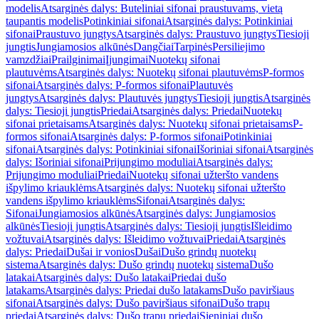
modelis
Atsarginės dalys: Buteliniai sifonai praustuvams, vietą
taupantis modelis
Potinkiniai sifonai
Atsarginės dalys: Potinkiniai
sifonai
Praustuvo jungtys
Atsarginės dalys: Praustuvo jungtys
Tiesioji
jungtis
Jungiamosios alkūnės
Dangčiai
Tarpinės
Persiliejimo
vamzdžiai
Prailginimai
Įjungimai
Nuotekų sifonai
plautuvėms
Atsarginės dalys: Nuotekų sifonai plautuvėms
P-formos
sifonai
Atsarginės dalys: P-formos sifonai
Plautuvės
jungtys
Atsarginės dalys: Plautuvės jungtys
Tiesioji jungtis
Atsarginės
dalys: Tiesioji jungtis
Priedai
Atsarginės dalys: Priedai
Nuotekų
sifonai prietaisams
Atsarginės dalys: Nuotekų sifonai prietaisams
P-
formos sifonai
Atsarginės dalys: P-formos sifonai
Potinkiniai
sifonai
Atsarginės dalys: Potinkiniai sifonai
Išoriniai sifonai
Atsarginės
dalys: Išoriniai sifonai
Prijungimo moduliai
Atsarginės dalys:
Prijungimo moduliai
Priedai
Nuotekų sifonai užteršto vandens
išpylimo kriauklėms
Atsarginės dalys: Nuotekų sifonai užteršto
vandens išpylimo kriauklėms
Sifonai
Atsarginės dalys:
Sifonai
Jungiamosios alkūnės
Atsarginės dalys: Jungiamosios
alkūnės
Tiesioji jungtis
Atsarginės dalys: Tiesioji jungtis
Išleidimo
vožtuvai
Atsarginės dalys: Išleidimo vožtuvai
Priedai
Atsarginės
dalys: Priedai
Dušai ir vonios
Dušai
Dušo grindų nuotekų
sistema
Atsarginės dalys: Dušo grindų nuotekų sistema
Dušo
latakai
Atsarginės dalys: Dušo latakai
Priedai dušo
latakams
Atsarginės dalys: Priedai dušo latakams
Dušo paviršiaus
sifonai
Atsarginės dalys: Dušo paviršiaus sifonai
Dušo trapų
priedai
Atsarginės dalys: Dušo trapų priedai
Sieniniai dušo