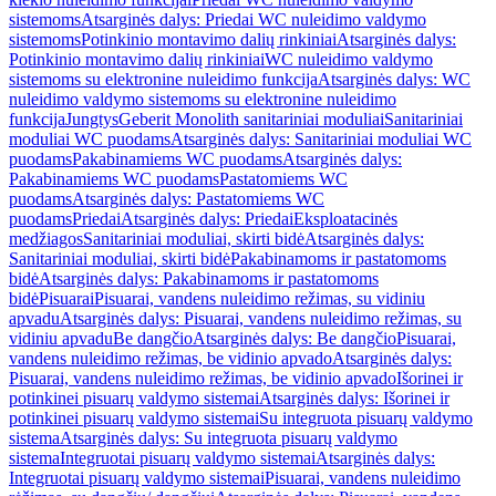
sistemoms
Atsarginės dalys: Priedai WC nuleidimo valdymo
sistemoms
Potinkinio montavimo dalių rinkiniai
Atsarginės dalys:
Potinkinio montavimo dalių rinkiniai
WC nuleidimo valdymo
sistemoms su elektronine nuleidimo funkcija
Atsarginės dalys: WC
nuleidimo valdymo sistemoms su elektronine nuleidimo
funkcija
Jungtys
Geberit Monolith sanitariniai moduliai
Sanitariniai
moduliai WC puodams
Atsarginės dalys: Sanitariniai moduliai WC
puodams
Pakabinamiems WC puodams
Atsarginės dalys:
Pakabinamiems WC puodams
Pastatomiems WC
puodams
Atsarginės dalys: Pastatomiems WC
puodams
Priedai
Atsarginės dalys: Priedai
Eksploatacinės
medžiagos
Sanitariniai moduliai, skirti bidė
Atsarginės dalys:
Sanitariniai moduliai, skirti bidė
Pakabinamoms ir pastatomoms
bidė
Atsarginės dalys: Pakabinamoms ir pastatomoms
bidė
Pisuarai
Pisuarai, vandens nuleidimo režimas, su vidiniu
apvadu
Atsarginės dalys: Pisuarai, vandens nuleidimo režimas, su
vidiniu apvadu
Be dangčio
Atsarginės dalys: Be dangčio
Pisuarai,
vandens nuleidimo režimas, be vidinio apvado
Atsarginės dalys:
Pisuarai, vandens nuleidimo režimas, be vidinio apvado
Išorinei ir
potinkinei pisuarų valdymo sistemai
Atsarginės dalys: Išorinei ir
potinkinei pisuarų valdymo sistemai
Su integruota pisuarų valdymo
sistema
Atsarginės dalys: Su integruota pisuarų valdymo
sistema
Integruotai pisuarų valdymo sistemai
Atsarginės dalys:
Integruotai pisuarų valdymo sistemai
Pisuarai, vandens nuleidimo