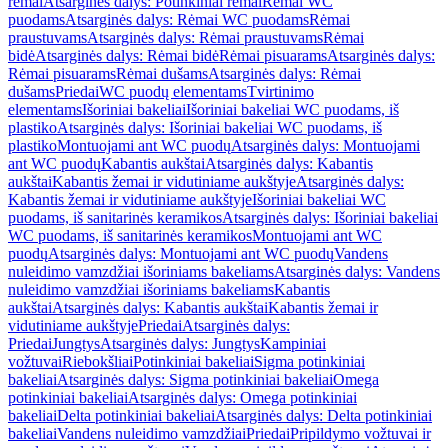
rėmai
Atsarginės dalys: Potinkiniai rėmai
Rėmai WC
puodams
Atsarginės dalys: Rėmai WC puodams
Rėmai
praustuvams
Atsarginės dalys: Rėmai praustuvams
Rėmai
bidė
Atsarginės dalys: Rėmai bidė
Rėmai pisuarams
Atsarginės dalys:
Rėmai pisuarams
Rėmai dušams
Atsarginės dalys: Rėmai
dušams
Priedai
WC puodų elementams
Tvirtinimo
elementams
Išoriniai bakeliai
Išoriniai bakeliai WC puodams, iš
plastiko
Atsarginės dalys: Išoriniai bakeliai WC puodams, iš
plastiko
Montuojami ant WC puodų
Atsarginės dalys: Montuojami
ant WC puodų
Kabantis aukštai
Atsarginės dalys: Kabantis
aukštai
Kabantis žemai ir vidutiniame aukštyje
Atsarginės dalys:
Kabantis žemai ir vidutiniame aukštyje
Išoriniai bakeliai WC
puodams, iš sanitarinės keramikos
Atsarginės dalys: Išoriniai bakeliai
WC puodams, iš sanitarinės keramikos
Montuojami ant WC
puodų
Atsarginės dalys: Montuojami ant WC puodų
Vandens
nuleidimo vamzdžiai išoriniams bakeliams
Atsarginės dalys: Vandens
nuleidimo vamzdžiai išoriniams bakeliams
Kabantis
aukštai
Atsarginės dalys: Kabantis aukštai
Kabantis žemai ir
vidutiniame aukštyje
Priedai
Atsarginės dalys:
Priedai
Jungtys
Atsarginės dalys: Jungtys
Kampiniai
vožtuvai
Riebokšliai
Potinkiniai bakeliai
Sigma potinkiniai
bakeliai
Atsarginės dalys: Sigma potinkiniai bakeliai
Omega
potinkiniai bakeliai
Atsarginės dalys: Omega potinkiniai
bakeliai
Delta potinkiniai bakeliai
Atsarginės dalys: Delta potinkiniai
bakeliai
Vandens nuleidimo vamzdžiai
Priedai
Pripildymo vožtuvai ir