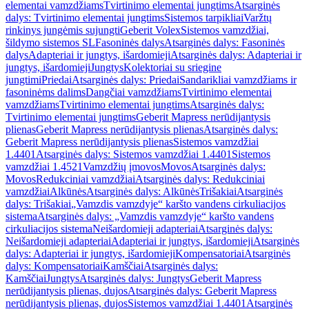
elementai vamzdžiams
Tvirtinimo elementai jungtims
Atsarginės
dalys: Tvirtinimo elementai jungtims
Sistemos tarpikliai
Varžtų
rinkinys jungėmis sujungti
Geberit Volex
Sistemos vamzdžiai,
šildymo sistemos SL
Fasoninės dalys
Atsarginės dalys: Fasoninės
dalys
Adapteriai ir jungtys, išardomieji
Atsarginės dalys: Adapteriai ir
jungtys, išardomieji
Jungtys
Kolektoriai su sriegine
jungtimi
Priedai
Atsarginės dalys: Priedai
Sandarikliai vamzdžiams ir
fasoninėms dalims
Dangčiai vamzdžiams
Tvirtinimo elementai
vamzdžiams
Tvirtinimo elementai jungtims
Atsarginės dalys:
Tvirtinimo elementai jungtims
Geberit Mapress nerūdijantysis
plienas
Geberit Mapress nerūdijantysis plienas
Atsarginės dalys:
Geberit Mapress nerūdijantysis plienas
Sistemos vamzdžiai
1.4401
Atsarginės dalys: Sistemos vamzdžiai 1.4401
Sistemos
vamzdžiai 1.4521
Vamzdžių įmovos
Movos
Atsarginės dalys:
Movos
Redukciniai vamzdžiai
Atsarginės dalys: Redukciniai
vamzdžiai
Alkūnės
Atsarginės dalys: Alkūnės
Trišakiai
Atsarginės
dalys: Trišakiai
„Vamzdis vamzdyje“ karšto vandens cirkuliacijos
sistema
Atsarginės dalys: „Vamzdis vamzdyje“ karšto vandens
cirkuliacijos sistema
Neišardomieji adapteriai
Atsarginės dalys:
Neišardomieji adapteriai
Adapteriai ir jungtys, išardomieji
Atsarginės
dalys: Adapteriai ir jungtys, išardomieji
Kompensatoriai
Atsarginės
dalys: Kompensatoriai
Kamščiai
Atsarginės dalys:
Kamščiai
Jungtys
Atsarginės dalys: Jungtys
Geberit Mapress
nerūdijantysis plienas, dujos
Atsarginės dalys: Geberit Mapress
nerūdijantysis plienas, dujos
Sistemos vamzdžiai 1.4401
Atsarginės