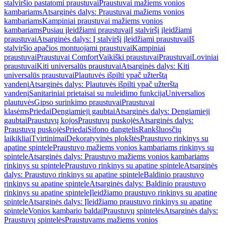
stalviršio pastatomi praustuvai
Praustuvai mažiems vonios
kambariams
Atsarginės dalys: Praustuvai mažiems vonios
kambariams
Kampiniai praustuvai mažiems vonios
kambariams
Pusiau įleidžiami praustuvai
Į stalviršį įleidžiami
praustuvai
Atsarginės dalys: Į stalviršį įleidžiami praustuvai
Iš
stalviršio apačios montuojami praustuvai
Kampiniai
praustuvai
Praustuvai Comfort
Vaikiški praustuvai
Praustuvai
Loviniai
praustuvai
Kiti universalūs praustuvai
Atsarginės dalys: Kiti
universalūs praustuvai
Plautuvės išpilti ypač užterštą
vandenį
Atsarginės dalys: Plautuvės išpilti ypač užterštą
vandenį
Sanitariniai prietaisai su nuleidimo funkcija
Universalios
plautuvės
Gipso surinkimo praustuvai
Praustuvai
klasėms
Priedai
Dengiamieji gaubtai
Atsarginės dalys: Dengiamieji
gaubtai
Praustuvų kojos
Praustuvų puskojės
Atsarginės dalys:
Praustuvų puskojės
Priedai
Sifono dangtelis
Rankšluosčių
laikikliai
Tvirtinimai
Dekoratyvinės plokštės
Praustuvo rinkinys su
apatine spintele
Praustuvo mažiems vonios kambariams rinkinys su
spintele
Atsarginės dalys: Praustuvo mažiems vonios kambariams
rinkinys su spintele
Praustuvo rinkinys su apatine spintele
Atsarginės
dalys: Praustuvo rinkinys su apatine spintele
Baldinio praustuvo
rinkinys su apatine spintele
Atsarginės dalys: Baldinio praustuvo
rinkinys su apatine spintele
Įleidžiamo praustuvo rinkinys su apatine
spintele
Atsarginės dalys: Įleidžiamo praustuvo rinkinys su apatine
spintele
Vonios kambario baldai
Praustuvų spintelės
Atsarginės dalys:
Praustuvų spintelės
Praustuvams mažiems vonios