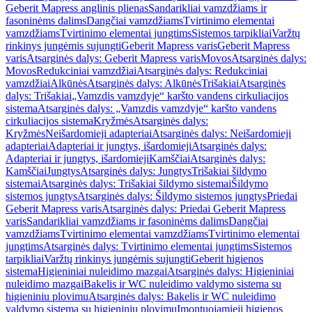
Geberit Mapress anglinis plienas
Sandarikliai vamzdžiams ir
fasoninėms dalims
Dangčiai vamzdžiams
Tvirtinimo elementai
vamzdžiams
Tvirtinimo elementai jungtims
Sistemos tarpikliai
Varžtų
rinkinys jungėmis sujungti
Geberit Mapress varis
Geberit Mapress
varis
Atsarginės dalys: Geberit Mapress varis
Movos
Atsarginės dalys:
Movos
Redukciniai vamzdžiai
Atsarginės dalys: Redukciniai
vamzdžiai
Alkūnės
Atsarginės dalys: Alkūnės
Trišakiai
Atsarginės
dalys: Trišakiai
„Vamzdis vamzdyje“ karšto vandens cirkuliacijos
sistema
Atsarginės dalys: „Vamzdis vamzdyje“ karšto vandens
cirkuliacijos sistema
Kryžmės
Atsarginės dalys:
Kryžmės
Neišardomieji adapteriai
Atsarginės dalys: Neišardomieji
adapteriai
Adapteriai ir jungtys, išardomieji
Atsarginės dalys:
Adapteriai ir jungtys, išardomieji
Kamščiai
Atsarginės dalys:
Kamščiai
Jungtys
Atsarginės dalys: Jungtys
Trišakiai šildymo
sistemai
Atsarginės dalys: Trišakiai šildymo sistemai
Šildymo
sistemos jungtys
Atsarginės dalys: Šildymo sistemos jungtys
Priedai
Geberit Mapress varis
Atsarginės dalys: Priedai Geberit Mapress
varis
Sandarikliai vamzdžiams ir fasoninėms dalims
Dangčiai
vamzdžiams
Tvirtinimo elementai vamzdžiams
Tvirtinimo elementai
jungtims
Atsarginės dalys: Tvirtinimo elementai jungtims
Sistemos
tarpikliai
Varžtų rinkinys jungėmis sujungti
Geberit higienos
sistema
Higieniniai nuleidimo mazgai
Atsarginės dalys: Higieniniai
nuleidimo mazgai
Bakelis ir WC nuleidimo valdymo sistema su
higieniniu plovimu
Atsarginės dalys: Bakelis ir WC nuleidimo
valdymo sistema su higieniniu plovimu
Įmontuojamieji higienos