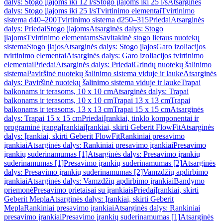
dalys: Stogo įlajoms iki 12 l/s
Stogo įlajoms iki 25 l/s
Atsarginės
dalys: Stogo įlajoms iki 25 l/s
Tvirtinimo elementai
Tvirtinimo
sistema d40–200
Tvirtinimo sistema d250–315
Priedai
Atsarginės
dalys: Priedai
Stogo įlajoms
Atsarginės dalys: Stogo
įlajoms
Tvirtinimo elementams
Savitakinė stogo lietaus nuotekų
sistema
Stogo įlajos
Atsarginės dalys: Stogo įlajos
Garo izoliacijos
tvirtinimo elementai
Atsarginės dalys: Garo izoliacijos tvirtinimo
elementai
Priedai
Atsarginės dalys: Priedai
Grindų nuotekų šalinimo
sistema
Paviršinė nuotekų šalinimo sistema viduje ir lauke
Atsarginės
dalys: Paviršinė nuotekų šalinimo sistema viduje ir lauke
Trapai
balkonams ir terasoms, 10 x 10 cm
Atsarginės dalys: Trapai
balkonams ir terasoms, 10 x 10 cm
Trapai 13 x 13 cm
Trapai
balkonams ir terasoms, 13 x 13 cm
Trapai 15 x 15 cm
Atsarginės
dalys: Trapai 15 x 15 cm
Priedai
Įrankiai, tinklo komponentai ir
programinė įranga
Įrankiai
Įrankiai, skirti Geberit FlowFit
Atsarginės
dalys: Įrankiai, skirti Geberit FlowFit
Rankiniai presavimo
įrankiai
Atsarginės dalys: Rankiniai presavimo įrankiai
Presavimo
įrankių suderinamumas [1]
Atsarginės dalys: Presavimo įrankių
suderinamumas [1]
Presavimo įrankių suderinamumas [2]
Atsarginės
dalys: Presavimo įrankių suderinamumas [2]
Vamzdžių apdirbimo
įrankiai
Atsarginės dalys: Vamzdžių apdirbimo įrankiai
Bandymo
priemonė
Presavimo prietaisai su įrankiais
Priedai
Įrankiai, skirti
Geberit Mepla
Atsarginės dalys: Įrankiai, skirti Geberit
Mepla
Rankiniai presavimo įrankiai
Atsarginės dalys: Rankiniai
presavimo įrankiai
Presavimo įrankių suderinamumas [1]
Atsarginės