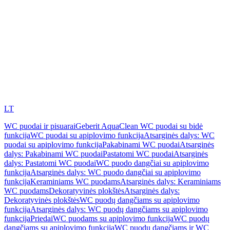
LT
WC puodai ir pisuarai
Geberit AquaClean WC puodai su bidė
funkcija
WC puodai su apiplovimo funkcija
Atsarginės dalys: WC
puodai su apiplovimo funkcija
Pakabinami WC puodai
Atsarginės
dalys: Pakabinami WC puodai
Pastatomi WC puodai
Atsarginės
dalys: Pastatomi WC puodai
WC puodo dangčiai su apiplovimo
funkcija
Atsarginės dalys: WC puodo dangčiai su apiplovimo
funkcija
Keraminiams WC puodams
Atsarginės dalys: Keraminiams
WC puodams
Dekoratyvinės plokštės
Atsarginės dalys:
Dekoratyvinės plokštės
WC puodų dangčiams su apiplovimo
funkcija
Atsarginės dalys: WC puodų dangčiams su apiplovimo
funkcija
Priedai
WC puodams su apiplovimo funkcija
WC puodų
dangčiams su apiplovimo funkcija
WC puodų dangčiams ir WC