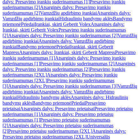
dalys: Presavimo įrankių suderinamumas [1]
Presavimo įrankių
suderinamumas [2]
Atsarginės dalys: Presavimo įrankių
suderinamumas [2]
Vamzdžių apdirbimo įrankiai
Atsarginės dalys:
Vamzdžių apdirbimo įrankiai
Hidraulinių bandymų aklės
Bandymo
priemonė
Priedai
Įrankiai, skirti Geberit Volex
Atsarginės dalys:
Įrankiai, skirti Geberit Volex
Presavimo įrankių suderinamumas
[2]
Atsarginės dalys: Presavimo įrankių suderinamumas [2]
Vamzdžių
apdirbimo įrankiai
Atsarginės dalys: Vamzdžių apdirbimo
įrankiai
Bandymo priemonė
Priedai
Įrankiai, skirti Geberit
Mapress
Atsarginės dalys: Įrankiai, skirti Geberit Mapress
Presavimo
įrankių suderinamumas [1]
Atsarginės dalys: Presavimo įrankių
suderinamumas [1]
Presavimo įrankių suderinamumas [2]
Atsarginės
dalys: Presavimo įrankių suderinamumas [2]
Presavimo įrankių
suderinamumas [2XL]
Atsarginės dalys: Presavimo įrankių
suderinamumas [2XL]
Presavimo įrankių suderinamumas
[3]
Atsarginės dalys: Presavimo įrankių suderinamumas [3]
Vamzdžių
apdirbimo įrankiai
Atsarginės dalys: Vamzdžių apdirbimo
įrankiai
Hidraulinių bandymų aklės
Atsarginės dalys: Hidraulinių
bandymų aklės
Bandymo priemonė
Priedai
Presavimo
prietaisai
Atsarginės dalys: Presavimo prietaisai
Presavimo prietaisų
suderinamumas [1]
Atsarginės dalys: Presavimo prietaisų
suderinamumas [1]
Presavimo prietaisų suderinamumas
[2]
Atsarginės dalys: Presavimo prietaisų suderinamumas
[2]
Presavimo prietaisų suderinamumas [2XL]
Atsarginės dalys:
Presavimo prietaisų suderinamumas [2XL]
Universalūs