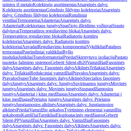
spintos iš metalo
Kolektorių asortimentas
Atsarginės dalys:
Kolektorių asortimentas
Grindinio šildymo kolektoriai
Atsarginės
dalys: Grindinio šildymo kolektoriai
Rutuliniai
ventiliai
Termometrai
Adapteriai
Atsarginės dalys:
Adapteriai
Kolektoriaus jungtys
Sparčiojo išleidimo vožtuvai
Srauto
dalytuvai
Temperatūros reguliavimo blokai
Atsarginės dalys:
Temperatūros reguliavimo blokai
Radiatorių kontūrų
kolektoriai
Atsarginės dalys: Radiatorių kontūrų
kolektoriai
Apvadai
Reguliavimo komponentai
Vykdikliai
Patalpos
termostatai
Pagrindiniai valdikliai
Ryšio
moduliai
Jutikliai
Transformatoriai
Priedai
Skirstytuvo izoliacija
Pastato
nuotekų šalinimo sistemos
Geberit Silent-db20
Vamzdžiai
Fasoninės
dalys
Atsarginės dalys: Fasoninės dalys
Alkūnės
Trišakiai
Atsarginės
dalys: Trišakiai
Redukciniai vamzdžiai
Pravalos
Atsarginės dalys:
Pravalos
SuperTube fasoninės dalys
Alkūnės
Specialios fasoninės
dalys
Jungtys
Atsarginės dalys: Jungtys
Suvirinamos jungtys
Movinės
jungtys
Atsarginės dalys: Movinės jungtys
Suspaudžiamosios
jungtys
Adapteriai į kitas medžiagas
Atsarginės dalys: Adapteriai į
kitas medžiagas
Prietaisų jungtys
Atsarginės dalys: Prietaisų
jungtys
Jungiamosios alkūnės
Atsarginės dalys: Jungiamosios
alkūnės
Priedai
Vamzdžių apkabos
Tvirtinimo elementai vamzdžių
apkaboms
Kamščiai
Tarpikliai
Eksploatacinės medžiagos
Geberit
Silent-PP
Vamzdžiai
Atsarginės dalys: Vamzdžiai
Fasoninės
dalys
Atsarginės dalys: Fasoninės dalys
Alkūnės
Atsarginės dalys:
Alkūnės
Trišakiai
Atsarginės dalys: Trišakiai
Redukciniai