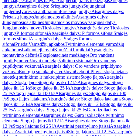
medžiagas
Atsarginės dalys: Adapteriai į kitas medžiagas
Srieginės
jungtys
Atsarginės dalys: Srieginės jungtys
Sujungimai
jungėmis
Įvorės su antbriauniu
Prietaisų jungtys
Atsarginės dalys:
Prietaisų jungtys
Jungiamosios alkūnės
Atsarginės dalys:
Jungiamosios alkūnės
Jungiamosios movos
Atsarginės dalys:
Jungiamosios movos
Tiesiosios jungtys
Atsarginės dalys: Tiesiosios
jungtys
P-formos sifonai
Atsarginės dalys: P-formos sifonai
Sraigės
formos sifonai
Atsarginės dalys: Sraigės formos
sifonai
Priedai
Vamzdžių apkabos
Tvirtinimo elementai vamzdžių
apkaboms
Laikantieji loviai
Kamščiai
Tarpikliai
Apsauginės
montavimo dėžutės
Eksploatacinės medžiagos
Oro vandens
pripildymo vožtuvai nuotekų šalinimo sistemai
Oro vandens
pripildymo vožtuvai
Atsarginės dalys: Oro vandens pripildymo
vožtuvai
Energiją sulaikantys vožtuvai
Geberit Pluvia stogo lietaus
nuotekų surinkimo ir nukreipimo sistema
Stogo įlajos
Atsarginės
dalys: Stogo įlajos
Stogo įlajos iki 12 l/s
Atsarginės dalys: Stogo
įlajos iki 12 l/s
Stogo įlajos iki 25 l/s
Atsarginės dalys: Stogo įlajos iki
25 l/s
Stogo įlajos iki 100 l/s
Atsarginės dalys: Stogo įlajos iki 100
l/s
Stogo įlajos latakams
Atsarginės dalys: Stogo įlajos latakams
Stogo
įlajos iki 12 l/s
Atsarginės dalys: Stogo įlajos iki 12 l/s
Stogo įlajos iki
25 l/s
Atsarginės dalys: Stogo įlajos iki 25 l/s
Garo izoliacijos
tvirtinimo elementai
Atsarginės dalys: Garo izoliacijos tvirtinimo
elementai
Stogo įlajoms iki 12 l/s
Atsarginės dalys: Stogo įlajoms iki
12 l/s
Stogo įlajoms iki 25 l/s
Avariniai persipylimo įtaisai
Atsarginės
dalys: Avariniai persipylimo įtaisai
Stogo įlajoms iki 12 l/s
Atsarginės