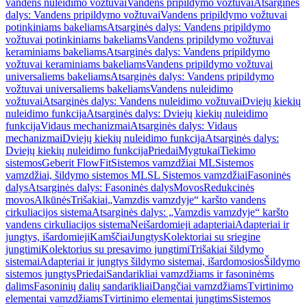
vandens nuleidimo vožtuvai
Vandens pripildymo vožtuvai
Atsarginės
dalys: Vandens pripildymo vožtuvai
Vandens pripildymo vožtuvai
potinkiniams bakeliams
Atsarginės dalys: Vandens pripildymo
vožtuvai potinkiniams bakeliams
Vandens pripildymo vožtuvai
keraminiams bakeliams
Atsarginės dalys: Vandens pripildymo
vožtuvai keraminiams bakeliams
Vandens pripildymo vožtuvai
universaliems bakeliams
Atsarginės dalys: Vandens pripildymo
vožtuvai universaliems bakeliams
Vandens nuleidimo
vožtuvai
Atsarginės dalys: Vandens nuleidimo vožtuvai
Dviejų kiekių
nuleidimo funkcija
Atsarginės dalys: Dviejų kiekių nuleidimo
funkcija
Vidaus mechanizmai
Atsarginės dalys: Vidaus
mechanizmai
Dviejų kiekių nuleidimo funkcija
Atsarginės dalys:
Dviejų kiekių nuleidimo funkcija
Priedai
Mygtukai
Tiekimo
sistemos
Geberit FlowFit
Sistemos vamzdžiai ML
Sistemos
vamzdžiai, šildymo sistemos ML
SL Sistemos vamzdžiai
Fasoninės
dalys
Atsarginės dalys: Fasoninės dalys
Movos
Redukcinės
movos
Alkūnės
Trišakiai
„Vamzdis vamzdyje“ karšto vandens
cirkuliacijos sistema
Atsarginės dalys: „Vamzdis vamzdyje“ karšto
vandens cirkuliacijos sistema
Neišardomieji adapteriai
Adapteriai ir
jungtys, išardomieji
Kamščiai
Jungtys
Kolektoriai su sriegine
jungtimi
Kolektorius su presavimo jungtimi
Trišakiai šildymo
sistemai
Adapteriai ir jungtys šildymo sistemai, išardomosios
Šildymo
sistemos jungtys
Priedai
Sandarikliai vamzdžiams ir fasoninėms
dalims
Fasoninių dalių sandarikliai
Dangčiai vamzdžiams
Tvirtinimo
elementai vamzdžiams
Tvirtinimo elementai jungtims
Sistemos