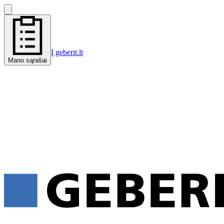
Į geberit.lt
Mano sąrašai