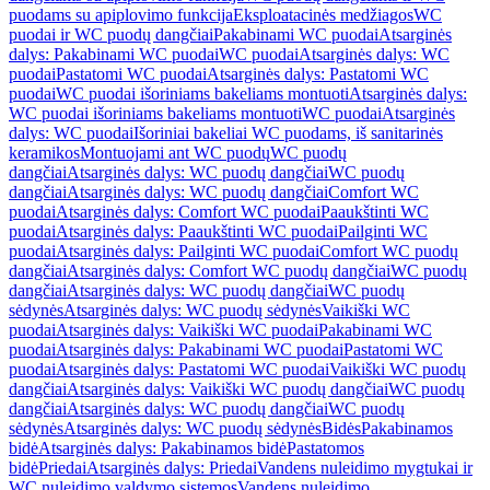
puodams su apiplovimo funkcija
Eksploatacinės medžiagos
WC
puodai ir WC puodų dangčiai
Pakabinami WC puodai
Atsarginės
dalys: Pakabinami WC puodai
WC puodai
Atsarginės dalys: WC
puodai
Pastatomi WC puodai
Atsarginės dalys: Pastatomi WC
puodai
WC puodai išoriniams bakeliams montuoti
Atsarginės dalys:
WC puodai išoriniams bakeliams montuoti
WC puodai
Atsarginės
dalys: WC puodai
Išoriniai bakeliai WC puodams, iš sanitarinės
keramikos
Montuojami ant WC puodų
WC puodų
dangčiai
Atsarginės dalys: WC puodų dangčiai
WC puodų
dangčiai
Atsarginės dalys: WC puodų dangčiai
Comfort WC
puodai
Atsarginės dalys: Comfort WC puodai
Paaukštinti WC
puodai
Atsarginės dalys: Paaukštinti WC puodai
Pailginti WC
puodai
Atsarginės dalys: Pailginti WC puodai
Comfort WC puodų
dangčiai
Atsarginės dalys: Comfort WC puodų dangčiai
WC puodų
dangčiai
Atsarginės dalys: WC puodų dangčiai
WC puodų
sėdynės
Atsarginės dalys: WC puodų sėdynės
Vaikiški WC
puodai
Atsarginės dalys: Vaikiški WC puodai
Pakabinami WC
puodai
Atsarginės dalys: Pakabinami WC puodai
Pastatomi WC
puodai
Atsarginės dalys: Pastatomi WC puodai
Vaikiški WC puodų
dangčiai
Atsarginės dalys: Vaikiški WC puodų dangčiai
WC puodų
dangčiai
Atsarginės dalys: WC puodų dangčiai
WC puodų
sėdynės
Atsarginės dalys: WC puodų sėdynės
Bidės
Pakabinamos
bidė
Atsarginės dalys: Pakabinamos bidė
Pastatomos
bidė
Priedai
Atsarginės dalys: Priedai
Vandens nuleidimo mygtukai ir
WC nuleidimo valdymo sistemos
Vandens nuleidimo