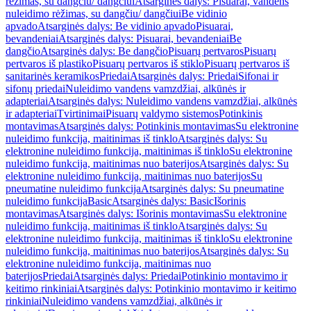
rėžimas, su dangčiu/ dangčiui
Atsarginės dalys: Pisuarai, vandens
nuleidimo rėžimas, su dangčiu/ dangčiui
Be vidinio
apvado
Atsarginės dalys: Be vidinio apvado
Pisuarai,
bevandeniai
Atsarginės dalys: Pisuarai, bevandeniai
Be
dangčio
Atsarginės dalys: Be dangčio
Pisuarų pertvaros
Pisuarų
pertvaros iš plastiko
Pisuarų pertvaros iš stiklo
Pisuarų pertvaros iš
sanitarinės keramikos
Priedai
Atsarginės dalys: Priedai
Sifonai ir
sifonų priedai
Nuleidimo vandens vamzdžiai, alkūnės ir
adapteriai
Atsarginės dalys: Nuleidimo vandens vamzdžiai, alkūnės
ir adapteriai
Tvirtinimai
Pisuarų valdymo sistemos
Potinkinis
montavimas
Atsarginės dalys: Potinkinis montavimas
Su elektronine
nuleidimo funkcija, maitinimas iš tinklo
Atsarginės dalys: Su
elektronine nuleidimo funkcija, maitinimas iš tinklo
Su elektronine
nuleidimo funkcija, maitinimas nuo baterijos
Atsarginės dalys: Su
elektronine nuleidimo funkcija, maitinimas nuo baterijos
Su
pneumatine nuleidimo funkcija
Atsarginės dalys: Su pneumatine
nuleidimo funkcija
Basic
Atsarginės dalys: Basic
Išorinis
montavimas
Atsarginės dalys: Išorinis montavimas
Su elektronine
nuleidimo funkcija, maitinimas iš tinklo
Atsarginės dalys: Su
elektronine nuleidimo funkcija, maitinimas iš tinklo
Su elektronine
nuleidimo funkcija, maitinimas nuo baterijos
Atsarginės dalys: Su
elektronine nuleidimo funkcija, maitinimas nuo
baterijos
Priedai
Atsarginės dalys: Priedai
Potinkinio montavimo ir
keitimo rinkiniai
Atsarginės dalys: Potinkinio montavimo ir keitimo
rinkiniai
Nuleidimo vandens vamzdžiai, alkūnės ir