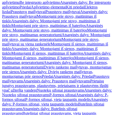
apšvietimu
Be integruoto apšvietimo
Atsarginės dalys: Be integruoto
apšvietimo
Priedai
Apšvietimo elementai
Kiti priedai
Elektros
lizdai
Praustuvų maišytuvai
Praustuvų maišytuvai
Atsarginės dalys:
Praustuvų maišytuvai
Montuojami prie stovo, maitinimas iš
tinklo
Atsarginės dalys: Montuojami prie stovo, maitinimas iš
tinklo
Montuojami prie stovo, maitinimas iš baterijos
Atsarginės
dalys: Montuojami prie stovo, maitinimas iš baterijos
Montuojami
prie stovo, maitinamas generatoriumi
Atsarginės dalys: Montuojami
prie stovo, maitinamas generatoriumi
Montuojami prie stovo,
maišytuvai su viena rankenėle
Montuojami iš sienos, maitinimas iš
tinklo
Atsarginės dalys: Montuojami iš sienos, maitinimas iš
tinklo
Montuojami iš sienos, maitinimas iš baterijos
Atsarginės dalys:
Montuojami iš sienos, maitinimas iš baterijos
Montuojami iš sienos,
maitinamas generatoriumi
Atsarginės dalys: Montuojami iš sienos,
maitinamas generatoriumi
Dviejų rankenų maišytuvas, montuojamas
prie sienos
Atsarginės dalys: Dviejų rankenų maišytuvas,
montuojamas prie sienos
Priedai
Atsarginės dalys: Priedai
Praustuvų
maišytuvams
Atsarginės dalys: Praustuvų maišytuvams
Prietaisų
jungtys praustuvams, plautuvėms, prietaisams ir plautuvėms išpilti
ypač užterštą vandenį
Nuotekų sifonai praustuvams
Atsarginės dalys:
Nuotekų sifonai praustuvams
P-formos sifonai
Atsarginės dalys: P-
formos sifonai
P-formos sifonai, vietą taupantis modelis
Atsarginės
dalys: P-formos sifonai, vietą taupantis modelis
Butelinis sifonai
praustuvams
Atsarginės dalys: Butelinis sifonai
praustuvams
Buteliniai sifonai praustuvams, vietą taupantis