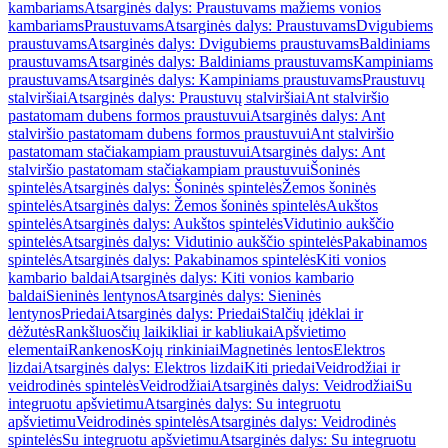
kambariams
Atsarginės dalys: Praustuvams mažiems vonios
kambariams
Praustuvams
Atsarginės dalys: Praustuvams
Dvigubiems
praustuvams
Atsarginės dalys: Dvigubiems praustuvams
Baldiniams
praustuvams
Atsarginės dalys: Baldiniams praustuvams
Kampiniams
praustuvams
Atsarginės dalys: Kampiniams praustuvams
Praustuvų
stalviršiai
Atsarginės dalys: Praustuvų stalviršiai
Ant stalviršio
pastatomam dubens formos praustuvui
Atsarginės dalys: Ant
stalviršio pastatomam dubens formos praustuvui
Ant stalviršio
pastatomam stačiakampiam praustuvui
Atsarginės dalys: Ant
stalviršio pastatomam stačiakampiam praustuvui
Šoninės
spintelės
Atsarginės dalys: Šoninės spintelės
Žemos šoninės
spintelės
Atsarginės dalys: Žemos šoninės spintelės
Aukštos
spintelės
Atsarginės dalys: Aukštos spintelės
Vidutinio aukščio
spintelės
Atsarginės dalys: Vidutinio aukščio spintelės
Pakabinamos
spintelės
Atsarginės dalys: Pakabinamos spintelės
Kiti vonios
kambario baldai
Atsarginės dalys: Kiti vonios kambario
baldai
Sieninės lentynos
Atsarginės dalys: Sieninės
lentynos
Priedai
Atsarginės dalys: Priedai
Stalčių įdėklai ir
dėžutės
Rankšluosčių laikikliai ir kabliukai
Apšvietimo
elementai
Rankenos
Kojų rinkiniai
Magnetinės lentos
Elektros
lizdai
Atsarginės dalys: Elektros lizdai
Kiti priedai
Veidrodžiai ir
veidrodinės spintelės
Veidrodžiai
Atsarginės dalys: Veidrodžiai
Su
integruotu apšvietimu
Atsarginės dalys: Su integruotu
apšvietimu
Veidrodinės spintelės
Atsarginės dalys: Veidrodinės
spintelės
Su integruotu apšvietimu
Atsarginės dalys: Su integruotu