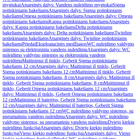
mygtukai
Atsarginės dalys: Vandens nuleidimo mygtukai
Sigma
potinkiniams bakeliams
Atsarginės dalys: Sigma potinkiniams
bakeliams
Omega potinkiniams bakeliams
Atsarginės dalys: Omega
potinkiniams bakeliams
Kappa potinkiniams bakeliams
Atsarginės
dalys: Kappa potinkiniams bakeliams
Delta potinkiniams
bakeliams
Atsarginės dalys: Delta potinkiniams bakeliams
Twinline
potinkiniams bakeliams
Atsarginės dalys: Twinline potinkiniams
bakeliams
Priedai
Eksploatacinės medžiagos
WC nuleidimo valdymo
sistemos su elektroniniu vandens nuleidimu
Atsarginės dalys: WC
nuleidimo valdymo sistemos su elektroniniu vandens
nuleidimu
Maitinimui iš tinklo, Geberit Sigma potinkiniams
bakeliams 12 cm
Atsarginės dalys: Maitinimui iš tinklo, Geberit
Sigma potinkiniams bakeliams 12 cm
Maitinimui iš tinklo, Geberit
Sigma potinkiniams bakeliams, 8 cm
Atsarginės dalys: Maitinimui iš
tinklo, Geberit Sigma potinkiniams bakeliams, 8 cm
Maitinimui iš
tinklo, Geberit Omega potinkiniams bakeliams 12 cm
Atsarginės
dalys: Maitinimui iš tinklo, Geberit Omega potinkiniams bakeliams
12 cm
Maitinimui iš baterijos, Geberit Sigma potinkiniams bakeliams
12 cm
Atsarginės dalys: Maitinimui iš baterijos, Geberit Sigma
potinkiniams bakeliams 12 cm
WC nuleidimo valdymo sistemos, su
pneumatiniu vandens nuleidimu
Atsarginės dalys: WC nuleidimo
valdymo sistemos, su pneumatiniu vandens nuleidimu
Dviejų kiekių
nuleidimo funkcijai
Atsarginės dalys: Dviejų kiekių nuleidimo
funkcijai
Vieno kiekio nuleidimo funkcijai
Atsarginės dalys: Vieno
kiekio nuleidimo funkcijai
Priedai WC nuleidimo valdymo