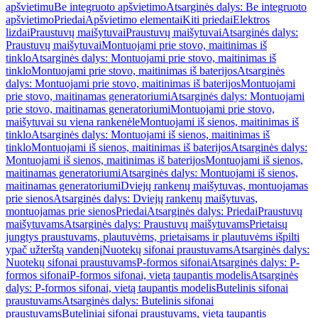
apšvietimu
Be integruoto apšvietimo
Atsarginės dalys: Be integruoto
apšvietimo
Priedai
Apšvietimo elementai
Kiti priedai
Elektros
lizdai
Praustuvų maišytuvai
Praustuvų maišytuvai
Atsarginės dalys:
Praustuvų maišytuvai
Montuojami prie stovo, maitinimas iš
tinklo
Atsarginės dalys: Montuojami prie stovo, maitinimas iš
tinklo
Montuojami prie stovo, maitinimas iš baterijos
Atsarginės
dalys: Montuojami prie stovo, maitinimas iš baterijos
Montuojami
prie stovo, maitinamas generatoriumi
Atsarginės dalys: Montuojami
prie stovo, maitinamas generatoriumi
Montuojami prie stovo,
maišytuvai su viena rankenėle
Montuojami iš sienos, maitinimas iš
tinklo
Atsarginės dalys: Montuojami iš sienos, maitinimas iš
tinklo
Montuojami iš sienos, maitinimas iš baterijos
Atsarginės dalys:
Montuojami iš sienos, maitinimas iš baterijos
Montuojami iš sienos,
maitinamas generatoriumi
Atsarginės dalys: Montuojami iš sienos,
maitinamas generatoriumi
Dviejų rankenų maišytuvas, montuojamas
prie sienos
Atsarginės dalys: Dviejų rankenų maišytuvas,
montuojamas prie sienos
Priedai
Atsarginės dalys: Priedai
Praustuvų
maišytuvams
Atsarginės dalys: Praustuvų maišytuvams
Prietaisų
jungtys praustuvams, plautuvėms, prietaisams ir plautuvėms išpilti
ypač užterštą vandenį
Nuotekų sifonai praustuvams
Atsarginės dalys:
Nuotekų sifonai praustuvams
P-formos sifonai
Atsarginės dalys: P-
formos sifonai
P-formos sifonai, vietą taupantis modelis
Atsarginės
dalys: P-formos sifonai, vietą taupantis modelis
Butelinis sifonai
praustuvams
Atsarginės dalys: Butelinis sifonai
praustuvams
Buteliniai sifonai praustuvams, vietą taupantis