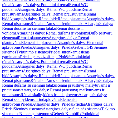
rėmai
Atsarginės dalys: Potinkiniai rėmai
Rėmai WC
puodams
Atsarginės dalys: Rėmai WC puodams
Rėmai
praustuvams
Atsarginės dalys: Rėmai praustuvams
Rėmai
bidė
Atsarginės dalys: Rėmai bidė
Rėmai pisuarams
Atsarginės dalys:
Rėmai pisuarams
Rėmai dušams su sieniniu lataku
Atsarginės dalys:
Rėmai dušams su sieniniu lataku
Rėmai dušams ir
vonioms
Atsarginės dalys: Rėmai dušams ir vonioms
Dušo pertvarų
elementai
Rėmai plautuvėms
Atsarginės dalys: Rėmai
plautuvėms
Elementai apkrovoms
Atsarginės dalys: Elementai
apkrovoms
Priedai
Atsarginės dalys: Priedai
Geberit GIS
Sieninės
sistemos
Tvirtinimo sistemos
Priedai surenkamiesiems
gaminiams
Priedai garso izoliacijai
Plokštės
Potinkiniai
rėmai
Atsarginės dalys: Potinkiniai rėmai
Rėmai WC
puodams
Atsarginės dalys: Rėmai WC puodams
Rėmai
praustuvams
Atsarginės dalys: Rėmai praustuvams
Rėmai
bidė
Atsarginės dalys: Rėmai bidė
Rėmai pisuarams
Atsarginės dalys:
Rėmai pisuarams
Rėmai dušams su sieniniu lataku
Atsarginės dalys:
Rėmai dušams su sieniniu lataku
Rėmai praustuvų maišytuvams ir
prietaisams
Atsarginės dalys: Rėmai praustuvų maišytuvams ir
prietaisams
Rėmai skalbyklėms ir indaplovėms
Atsarginės dalys:
Rėmai skalbyklėms ir indaplovėms
Elementai
apkrovoms
Priedai
Atsarginės dalys: Priedai
Priedai
Atsarginės dalys:
Priedai
Sieninės sistemos
Atsarginės dalys: Sieninės sistemos
Tiekimo
sistemoms
Nuotekų sistemoms
Geberit Kombifix
Potinkiniai