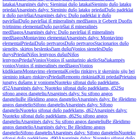
latakai
Atsarginės dalys: Sieniniai dušo latakai
Sieninių dušo latakų
priedai
Atsarginės dalys: Sieninių dušo latakų priedai
Dušo padėklai
ir dušo paviršiai
Atsarginės dalys: Dušo padėklai ir dušo
paviršiai
Dušo paviršiai iš mineralinės medžiagos ir Geberit Duofix
tvirtinimo elementai
Dušo paviršiai iš mineralinės
medžiagos
Atsarginės dalys: Dušo paviršiai iš mineralinės
medžiagos
Montavimo elementai
Atsarginės dalys: Montavimo
elementai
Priedai
Dušo pertvaros
Dušo pertvaros
Stacionarios dušo
sienelės, skirtos beslenksčiam dušui
Vonios sienelės
Dušo
durys
Priedai
Nišos lentynos dušui
Nišos
lentynos
Priedai
Vonios
Vonios iš sanitarinio akrilo
Stačiakampės
vonios
Vonios iš mineralinės medžiagos
Vonios
kūdikiams
Montavimo elementai
Kojelių rinkinys ir skersinių sijų bei
sieninio inkaro rinkinys
Priedai
Remonto rinkiniai
Kiti priedai
Prietaisų
jungtys dušams ir vonioms
Nuotekų sifonai dušo padėklams,
d52
Atsarginės dalys: Nuotekų sifonai dušo padėklams, d52
Su
sifono angos dangteliu
Atsarginės dalys: Su sifono angos
dangteliu
Be išleidimo angos dangtelio
Atsarginės dalys: Be išleidimo
angos dangtelio
Sifono dangtelis
Atsarginės dalys: Sifono
dangtelis
Nuotekų sifonai dušo padėklams, d62
Atsarginės dalys:
Nuotekų sifonai dušo padėklams, d62
Su sifono angos
dangteliu
Atsarginės dalys: Su sifono angos dangteliu
Be išleidimo
angos dangtelio
Atsarginės dalys: Be išleidimo angos
dangtelio
Sifono dangtelis
Atsarginės dalys: Sifono dangtelis
Nuotekų
sifonai dušo padėklams, d90
Atsarginės dalys: Nuotekų sifonai dušo