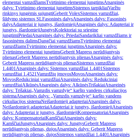
elementai vamzdžiams
Tvirtinimo elementai jungtims
Atsarginės
dalys: Tvirtinimo elementai jungtims
Sistemos tarpikliai
Varžtų
rinkinys jungėmis sujungti
Geberit Volex
Sistemos vamzdžiai,
šildymo sistemos SL
Fasoninės dalys
Atsarginės dalys: Fasoninės
dalys
Adapteriai ir jungtys, išardomieji
Atsarginės dalys: Adapteriai ir
jungtys, išardomieji
Jungtys
Kolektoriai su sriegine
jungtimi
Priedai
Atsarginės dalys: Priedai
Sandarikliai vamzdžiams ir
fasoninėms dalims
Dangčiai vamzdžiams
Tvirtinimo elementai
vamzdžiams
Tvirtinimo elementai jungtims
Atsarginės dalys:
Tvirtinimo elementai jungtims
Geberit Mapress nerūdijantysis
plienas
Geberit Mapress nerūdijantysis plienas
Atsarginės dalys:
Geberit Mapress nerūdijantysis plienas
Sistemos vamzdžiai
1.4401
Atsarginės dalys: Sistemos vamzdžiai 1.4401
Sistemos
vamzdžiai 1.4521
Vamzdžių įmovos
Movos
Atsarginės dalys:
Movos
Redukciniai vamzdžiai
Atsarginės dalys: Redukciniai
vamzdžiai
Alkūnės
Atsarginės dalys: Alkūnės
Trišakiai
Atsarginės
dalys: Trišakiai
„Vamzdis vamzdyje“ karšto vandens cirkuliacijos
sistema
Atsarginės dalys: „Vamzdis vamzdyje“ karšto vandens
cirkuliacijos sistema
Neišardomieji adapteriai
Atsarginės dalys:
Neišardomieji adapteriai
Adapteriai ir jungtys, išardomieji
Atsarginės
dalys: Adapteriai ir jungtys, išardomieji
Kompensatoriai
Atsarginės
dalys: Kompensatoriai
Kamščiai
Atsarginės dalys:
Kamščiai
Jungtys
Atsarginės dalys: Jungtys
Geberit Mapress
nerūdijantysis plienas, dujos
Atsarginės dalys: Geberit Mapress
nerūdijantysis plienas, dujos
Sistemos vamzdžiai 1.4401
Atsarginės