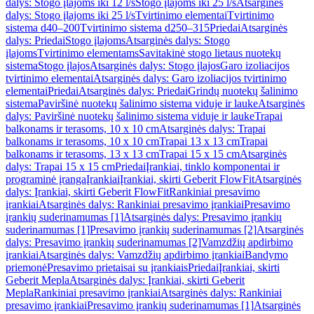
dalys: Stogo įlajoms iki 12 l/s
Stogo įlajoms iki 25 l/s
Atsarginės
dalys: Stogo įlajoms iki 25 l/s
Tvirtinimo elementai
Tvirtinimo
sistema d40–200
Tvirtinimo sistema d250–315
Priedai
Atsarginės
dalys: Priedai
Stogo įlajoms
Atsarginės dalys: Stogo
įlajoms
Tvirtinimo elementams
Savitakinė stogo lietaus nuotekų
sistema
Stogo įlajos
Atsarginės dalys: Stogo įlajos
Garo izoliacijos
tvirtinimo elementai
Atsarginės dalys: Garo izoliacijos tvirtinimo
elementai
Priedai
Atsarginės dalys: Priedai
Grindų nuotekų šalinimo
sistema
Paviršinė nuotekų šalinimo sistema viduje ir lauke
Atsarginės
dalys: Paviršinė nuotekų šalinimo sistema viduje ir lauke
Trapai
balkonams ir terasoms, 10 x 10 cm
Atsarginės dalys: Trapai
balkonams ir terasoms, 10 x 10 cm
Trapai 13 x 13 cm
Trapai
balkonams ir terasoms, 13 x 13 cm
Trapai 15 x 15 cm
Atsarginės
dalys: Trapai 15 x 15 cm
Priedai
Įrankiai, tinklo komponentai ir
programinė įranga
Įrankiai
Įrankiai, skirti Geberit FlowFit
Atsarginės
dalys: Įrankiai, skirti Geberit FlowFit
Rankiniai presavimo
įrankiai
Atsarginės dalys: Rankiniai presavimo įrankiai
Presavimo
įrankių suderinamumas [1]
Atsarginės dalys: Presavimo įrankių
suderinamumas [1]
Presavimo įrankių suderinamumas [2]
Atsarginės
dalys: Presavimo įrankių suderinamumas [2]
Vamzdžių apdirbimo
įrankiai
Atsarginės dalys: Vamzdžių apdirbimo įrankiai
Bandymo
priemonė
Presavimo prietaisai su įrankiais
Priedai
Įrankiai, skirti
Geberit Mepla
Atsarginės dalys: Įrankiai, skirti Geberit
Mepla
Rankiniai presavimo įrankiai
Atsarginės dalys: Rankiniai
presavimo įrankiai
Presavimo įrankių suderinamumas [1]
Atsarginės