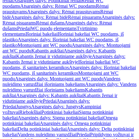
rėmai
Atsarginės dalys: Potinkiniai rėmai
Rėmai WC
puodams
Atsarginės dalys: Rėmai WC puodams
Rėmai
praustuvams
Atsarginės dalys: Rėmai praustuvams
Rėmai
bidė
Atsarginės dalys: Rėmai bidė
Rėmai pisuarams
Atsarginės dalys:
Rėmai pisuarams
Rėmai dušams
Atsarginės dalys: Rėmai
dušams
Priedai
WC puodų elementams
Tvirtinimo
elementams
Išoriniai bakeliai
Išoriniai bakeliai WC puodams, iš
plastiko
Atsarginės dalys: Išoriniai bakeliai WC puodams, iš
plastiko
Montuojami ant WC puodų
Atsarginės dalys: Montuojami
ant WC puodų
Kabantis aukštai
Atsarginės dalys: Kabantis
aukštai
Kabantis žemai ir vidutiniame aukštyje
Atsarginės dalys:
Kabantis žemai ir vidutiniame aukštyje
Išoriniai bakeliai WC
puodams, iš sanitarinės keramikos
Atsarginės dalys: Išoriniai bakeliai
WC puodams, iš sanitarinės keramikos
Montuojami ant WC
puodų
Atsarginės dalys: Montuojami ant WC puodų
Vandens
nuleidimo vamzdžiai išoriniams bakeliams
Atsarginės dalys: Vandens
nuleidimo vamzdžiai išoriniams bakeliams
Kabantis
aukštai
Atsarginės dalys: Kabantis aukštai
Kabantis žemai ir
vidutiniame aukštyje
Priedai
Atsarginės dalys:
Priedai
Jungtys
Atsarginės dalys: Jungtys
Kampiniai
vožtuvai
Riebokšliai
Potinkiniai bakeliai
Sigma potinkiniai
bakeliai
Atsarginės dalys: Sigma potinkiniai bakeliai
Omega
potinkiniai bakeliai
Atsarginės dalys: Omega potinkiniai
bakeliai
Delta potinkiniai bakeliai
Atsarginės dalys: Delta potinkiniai
bakeliai
Vandens nuleidimo vamzdžiai
Priedai
Pripildymo vožtuvai ir