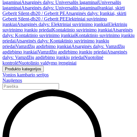
lagaminai
Atsarginės dalys: Universalūs lagaminai
Universalūs
lagaminai
Atsarginės dalys: Universalūs lagaminai
Įrankiai, skirti
Geberit Silent-db20 / Geberit PE
Atsarginės dalys: Įrankiai, skirti
Geberit Silent-db20 / Geberit PE
Elektriniai suvirinimo
įrankiai
Atsarginės dalys: Elektriniai suvirinimo įrankiai
Elektrinių
suvirinimo įrankių priedai
Kontaktinio suvirinimo įrankiai
Atsarginės
dalys: Kontaktinio suvirinimo įrankiai
Kontaktinio suvirinimo įrankių
priedai
Atsarginės dalys: Kontaktinio suvirinimo įrankių
priedai
Vamzdžių apdirbimo įrankiai
Atsarginės dalys: Vamzdžių
apdirbimo įrankiai
Vamzdžių apdirbimo įrankių priedai
Atsarginės
dalys: Vamzdžių apdirbimo įrankių priedai
Nuotolinė
kontrolė
Nuotolinio valdymo įrenginiai
Produkto kategorijos
Vonios kambario serijos
Naujienos