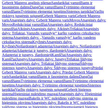
Geberit Mapress anglinis plienas
Sandarikliai vamzdžiams ir
fasoninėms dalims
Dangčiai vamzdžiams
Tvirtinimo elementai
vamzdžiams
Tvirtinimo elementai jungtims
Sistemos tarpikliai
Varžtų
rinkinys jungėmis sujungti
Geberit Mapress varis
Geberit Mapress
varis
Atsarginės dalys: Geberit Mapress varis
Movos
Atsarginės dalys:
Movos
Redukciniai vamzdžiai
Atsarginės dalys: Redukciniai
vamzdžiai
Alkūnės
Atsarginės dalys: Alkūnės
Trišakiai
Atsarginės
dalys: Trišakiai
„Vamzdis vamzdyje“ karšto vandens cirkuliacijos
sistema
Atsarginės dalys: „Vamzdis vamzdyje“ karšto vandens
cirkuliacijos sistema
Kryžmės
Atsarginės dalys:
Kryžmės
Neišardomieji adapteriai
Atsarginės dalys: Neišardomieji
adapteriai
Adapteriai ir jungtys, išardomieji
Atsarginės dalys:
Adapteriai ir jungtys, išardomieji
Kamščiai
Atsarginės dalys:
Kamščiai
Jungtys
Atsarginės dalys: Jungtys
Trišakiai šildymo
sistemai
Atsarginės dalys: Trišakiai šildymo sistemai
Šildymo
sistemos jungtys
Atsarginės dalys: Šildymo sistemos jungtys
Priedai
Geberit Mapress varis
Atsarginės dalys: Priedai Geberit Mapress
varis
Sandarikliai vamzdžiams ir fasoninėms dalims
Dangčiai
vamzdžiams
Tvirtinimo elementai vamzdžiams
Tvirtinimo elementai
jungtims
Atsarginės dalys: Tvirtinimo elementai jungtims
Sistemos
tarpikliai
Varžtų rinkinys jungėmis sujungti
Geberit higienos
sistema
Higieniniai nuleidimo mazgai
Atsarginės dalys: Higieniniai
nuleidimo mazgai
Bakelis ir WC nuleidimo valdymo sistema su
higieniniu plovimu
Atsarginės dalys: Bakelis ir WC nuleidimo
valdymo sistema su higieniniu plovimu
Įmontuojamieji higienos