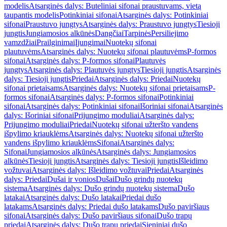
modelis
Atsarginės dalys: Buteliniai sifonai praustuvams, vietą
taupantis modelis
Potinkiniai sifonai
Atsarginės dalys: Potinkiniai
sifonai
Praustuvo jungtys
Atsarginės dalys: Praustuvo jungtys
Tiesioji
jungtis
Jungiamosios alkūnės
Dangčiai
Tarpinės
Persiliejimo
vamzdžiai
Prailginimai
Įjungimai
Nuotekų sifonai
plautuvėms
Atsarginės dalys: Nuotekų sifonai plautuvėms
P-formos
sifonai
Atsarginės dalys: P-formos sifonai
Plautuvės
jungtys
Atsarginės dalys: Plautuvės jungtys
Tiesioji jungtis
Atsarginės
dalys: Tiesioji jungtis
Priedai
Atsarginės dalys: Priedai
Nuotekų
sifonai prietaisams
Atsarginės dalys: Nuotekų sifonai prietaisams
P-
formos sifonai
Atsarginės dalys: P-formos sifonai
Potinkiniai
sifonai
Atsarginės dalys: Potinkiniai sifonai
Išoriniai sifonai
Atsarginės
dalys: Išoriniai sifonai
Prijungimo moduliai
Atsarginės dalys:
Prijungimo moduliai
Priedai
Nuotekų sifonai užteršto vandens
išpylimo kriauklėms
Atsarginės dalys: Nuotekų sifonai užteršto
vandens išpylimo kriauklėms
Sifonai
Atsarginės dalys:
Sifonai
Jungiamosios alkūnės
Atsarginės dalys: Jungiamosios
alkūnės
Tiesioji jungtis
Atsarginės dalys: Tiesioji jungtis
Išleidimo
vožtuvai
Atsarginės dalys: Išleidimo vožtuvai
Priedai
Atsarginės
dalys: Priedai
Dušai ir vonios
Dušai
Dušo grindų nuotekų
sistema
Atsarginės dalys: Dušo grindų nuotekų sistema
Dušo
latakai
Atsarginės dalys: Dušo latakai
Priedai dušo
latakams
Atsarginės dalys: Priedai dušo latakams
Dušo paviršiaus
sifonai
Atsarginės dalys: Dušo paviršiaus sifonai
Dušo trapų
priedai
Atsarginės dalys: Dušo trapų priedai
Sieniniai dušo