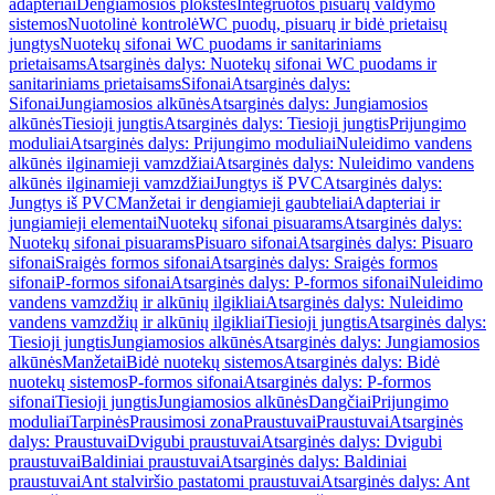
adapteriai
Dengiamosios plokštės
Integruotos pisuarų valdymo
sistemos
Nuotolinė kontrolė
WC puodų, pisuarų ir bidė prietaisų
jungtys
Nuotekų sifonai WC puodams ir sanitariniams
prietaisams
Atsarginės dalys: Nuotekų sifonai WC puodams ir
sanitariniams prietaisams
Sifonai
Atsarginės dalys:
Sifonai
Jungiamosios alkūnės
Atsarginės dalys: Jungiamosios
alkūnės
Tiesioji jungtis
Atsarginės dalys: Tiesioji jungtis
Prijungimo
moduliai
Atsarginės dalys: Prijungimo moduliai
Nuleidimo vandens
alkūnės ilginamieji vamzdžiai
Atsarginės dalys: Nuleidimo vandens
alkūnės ilginamieji vamzdžiai
Jungtys iš PVC
Atsarginės dalys:
Jungtys iš PVC
Manžetai ir dengiamieji gaubteliai
Adapteriai ir
jungiamieji elementai
Nuotekų sifonai pisuarams
Atsarginės dalys:
Nuotekų sifonai pisuarams
Pisuaro sifonai
Atsarginės dalys: Pisuaro
sifonai
Sraigės formos sifonai
Atsarginės dalys: Sraigės formos
sifonai
P-formos sifonai
Atsarginės dalys: P-formos sifonai
Nuleidimo
vandens vamzdžių ir alkūnių ilgikliai
Atsarginės dalys: Nuleidimo
vandens vamzdžių ir alkūnių ilgikliai
Tiesioji jungtis
Atsarginės dalys:
Tiesioji jungtis
Jungiamosios alkūnės
Atsarginės dalys: Jungiamosios
alkūnės
Manžetai
Bidė nuotekų sistemos
Atsarginės dalys: Bidė
nuotekų sistemos
P-formos sifonai
Atsarginės dalys: P-formos
sifonai
Tiesioji jungtis
Jungiamosios alkūnės
Dangčiai
Prijungimo
moduliai
Tarpinės
Prausimosi zona
Praustuvai
Praustuvai
Atsarginės
dalys: Praustuvai
Dvigubi praustuvai
Atsarginės dalys: Dvigubi
praustuvai
Baldiniai praustuvai
Atsarginės dalys: Baldiniai
praustuvai
Ant stalviršio pastatomi praustuvai
Atsarginės dalys: Ant