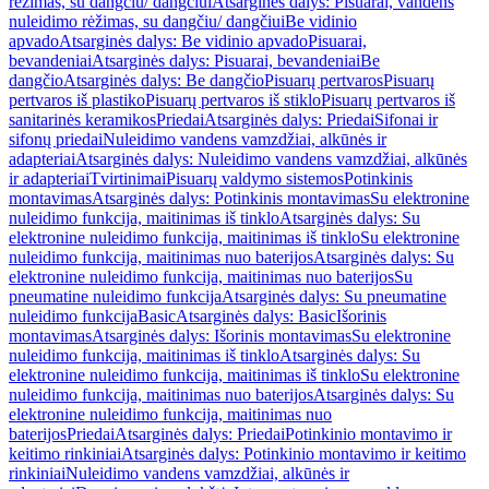
rėžimas, su dangčiu/ dangčiui
Atsarginės dalys: Pisuarai, vandens
nuleidimo rėžimas, su dangčiu/ dangčiui
Be vidinio
apvado
Atsarginės dalys: Be vidinio apvado
Pisuarai,
bevandeniai
Atsarginės dalys: Pisuarai, bevandeniai
Be
dangčio
Atsarginės dalys: Be dangčio
Pisuarų pertvaros
Pisuarų
pertvaros iš plastiko
Pisuarų pertvaros iš stiklo
Pisuarų pertvaros iš
sanitarinės keramikos
Priedai
Atsarginės dalys: Priedai
Sifonai ir
sifonų priedai
Nuleidimo vandens vamzdžiai, alkūnės ir
adapteriai
Atsarginės dalys: Nuleidimo vandens vamzdžiai, alkūnės
ir adapteriai
Tvirtinimai
Pisuarų valdymo sistemos
Potinkinis
montavimas
Atsarginės dalys: Potinkinis montavimas
Su elektronine
nuleidimo funkcija, maitinimas iš tinklo
Atsarginės dalys: Su
elektronine nuleidimo funkcija, maitinimas iš tinklo
Su elektronine
nuleidimo funkcija, maitinimas nuo baterijos
Atsarginės dalys: Su
elektronine nuleidimo funkcija, maitinimas nuo baterijos
Su
pneumatine nuleidimo funkcija
Atsarginės dalys: Su pneumatine
nuleidimo funkcija
Basic
Atsarginės dalys: Basic
Išorinis
montavimas
Atsarginės dalys: Išorinis montavimas
Su elektronine
nuleidimo funkcija, maitinimas iš tinklo
Atsarginės dalys: Su
elektronine nuleidimo funkcija, maitinimas iš tinklo
Su elektronine
nuleidimo funkcija, maitinimas nuo baterijos
Atsarginės dalys: Su
elektronine nuleidimo funkcija, maitinimas nuo
baterijos
Priedai
Atsarginės dalys: Priedai
Potinkinio montavimo ir
keitimo rinkiniai
Atsarginės dalys: Potinkinio montavimo ir keitimo
rinkiniai
Nuleidimo vandens vamzdžiai, alkūnės ir