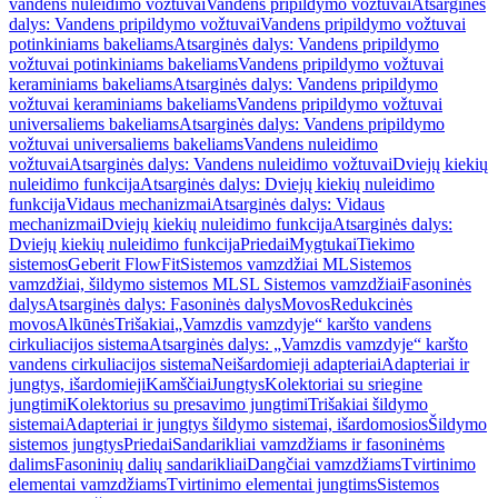
vandens nuleidimo vožtuvai
Vandens pripildymo vožtuvai
Atsarginės
dalys: Vandens pripildymo vožtuvai
Vandens pripildymo vožtuvai
potinkiniams bakeliams
Atsarginės dalys: Vandens pripildymo
vožtuvai potinkiniams bakeliams
Vandens pripildymo vožtuvai
keraminiams bakeliams
Atsarginės dalys: Vandens pripildymo
vožtuvai keraminiams bakeliams
Vandens pripildymo vožtuvai
universaliems bakeliams
Atsarginės dalys: Vandens pripildymo
vožtuvai universaliems bakeliams
Vandens nuleidimo
vožtuvai
Atsarginės dalys: Vandens nuleidimo vožtuvai
Dviejų kiekių
nuleidimo funkcija
Atsarginės dalys: Dviejų kiekių nuleidimo
funkcija
Vidaus mechanizmai
Atsarginės dalys: Vidaus
mechanizmai
Dviejų kiekių nuleidimo funkcija
Atsarginės dalys:
Dviejų kiekių nuleidimo funkcija
Priedai
Mygtukai
Tiekimo
sistemos
Geberit FlowFit
Sistemos vamzdžiai ML
Sistemos
vamzdžiai, šildymo sistemos ML
SL Sistemos vamzdžiai
Fasoninės
dalys
Atsarginės dalys: Fasoninės dalys
Movos
Redukcinės
movos
Alkūnės
Trišakiai
„Vamzdis vamzdyje“ karšto vandens
cirkuliacijos sistema
Atsarginės dalys: „Vamzdis vamzdyje“ karšto
vandens cirkuliacijos sistema
Neišardomieji adapteriai
Adapteriai ir
jungtys, išardomieji
Kamščiai
Jungtys
Kolektoriai su sriegine
jungtimi
Kolektorius su presavimo jungtimi
Trišakiai šildymo
sistemai
Adapteriai ir jungtys šildymo sistemai, išardomosios
Šildymo
sistemos jungtys
Priedai
Sandarikliai vamzdžiams ir fasoninėms
dalims
Fasoninių dalių sandarikliai
Dangčiai vamzdžiams
Tvirtinimo
elementai vamzdžiams
Tvirtinimo elementai jungtims
Sistemos