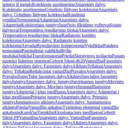
spintos iš metalo
Kolektorių asortimentas
Atsarginės dalys:
Kolektorių asortimentas
Grindinio šildymo kolektoriai
Atsarginės
dalys: Grindinio šildymo kolektoriai
Rutuliniai
ventiliai
Termometrai
Adapteriai
Atsarginės dalys:
Adapteriai
Kolektoriaus jungtys
Sparčiojo išleidimo vožtuvai
Srauto
dalytuvai
Temperatūros reguliavimo blokai
Atsarginės dalys:
Temperatūros reguliavimo blokai
Radiatorių kontūrų
kolektoriai
Atsarginės dalys: Radiatorių kontūrų
kolektoriai
Apvadai
Reguliavimo komponentai
Vykdikliai
Patalpos
termostatai
Pagrindiniai valdikliai
Ryšio
moduliai
Jutikliai
Transformatoriai
Priedai
Skirstytuvo izoliacija
Pastato
nuotekų šalinimo sistemos
Geberit Silent-db20
Vamzdžiai
Fasoninės
dalys
Atsarginės dalys: Fasoninės dalys
Alkūnės
Trišakiai
Atsarginės
dalys: Trišakiai
Redukciniai vamzdžiai
Pravalos
Atsarginės dalys:
Pravalos
SuperTube fasoninės dalys
Alkūnės
Specialios fasoninės
dalys
Jungtys
Atsarginės dalys: Jungtys
Suvirinamos jungtys
Movinės
jungtys
Atsarginės dalys: Movinės jungtys
Suspaudžiamosios
jungtys
Adapteriai į kitas medžiagas
Atsarginės dalys: Adapteriai į
kitas medžiagas
Prietaisų jungtys
Atsarginės dalys: Prietaisų
jungtys
Jungiamosios alkūnės
Atsarginės dalys: Jungiamosios
alkūnės
Priedai
Vamzdžių apkabos
Tvirtinimo elementai vamzdžių
apkaboms
Kamščiai
Tarpikliai
Eksploatacinės medžiagos
Geberit
Silent-PP
Vamzdžiai
Atsarginės dalys: Vamzdžiai
Fasoninės
dalys
Atsarginės dalys: Fasoninės dalys
Alkūnės
Atsarginės dalys:
Alkūnės
Trišakiai
Atsarginės dalys: Trišakiai
Redukciniai