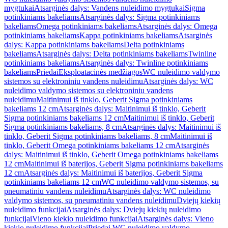
mygtukai
Atsarginės dalys: Vandens nuleidimo mygtukai
Sigma
potinkiniams bakeliams
Atsarginės dalys: Sigma potinkiniams
bakeliams
Omega potinkiniams bakeliams
Atsarginės dalys: Omega
potinkiniams bakeliams
Kappa potinkiniams bakeliams
Atsarginės
dalys: Kappa potinkiniams bakeliams
Delta potinkiniams
bakeliams
Atsarginės dalys: Delta potinkiniams bakeliams
Twinline
potinkiniams bakeliams
Atsarginės dalys: Twinline potinkiniams
bakeliams
Priedai
Eksploatacinės medžiagos
WC nuleidimo valdymo
sistemos su elektroniniu vandens nuleidimu
Atsarginės dalys: WC
nuleidimo valdymo sistemos su elektroniniu vandens
nuleidimu
Maitinimui iš tinklo, Geberit Sigma potinkiniams
bakeliams 12 cm
Atsarginės dalys: Maitinimui iš tinklo, Geberit
Sigma potinkiniams bakeliams 12 cm
Maitinimui iš tinklo, Geberit
Sigma potinkiniams bakeliams, 8 cm
Atsarginės dalys: Maitinimui iš
tinklo, Geberit Sigma potinkiniams bakeliams, 8 cm
Maitinimui iš
tinklo, Geberit Omega potinkiniams bakeliams 12 cm
Atsarginės
dalys: Maitinimui iš tinklo, Geberit Omega potinkiniams bakeliams
12 cm
Maitinimui iš baterijos, Geberit Sigma potinkiniams bakeliams
12 cm
Atsarginės dalys: Maitinimui iš baterijos, Geberit Sigma
potinkiniams bakeliams 12 cm
WC nuleidimo valdymo sistemos, su
pneumatiniu vandens nuleidimu
Atsarginės dalys: WC nuleidimo
valdymo sistemos, su pneumatiniu vandens nuleidimu
Dviejų kiekių
nuleidimo funkcijai
Atsarginės dalys: Dviejų kiekių nuleidimo
funkcijai
Vieno kiekio nuleidimo funkcijai
Atsarginės dalys: Vieno
kiekio nuleidimo funkcijai
Priedai WC nuleidimo valdymo