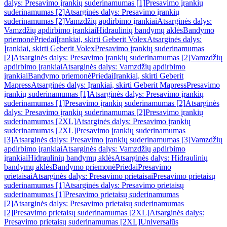
dalys: Presavimo įrankių suderinamumas [1]
Presavimo įrankių
suderinamumas [2]
Atsarginės dalys: Presavimo įrankių
suderinamumas [2]
Vamzdžių apdirbimo įrankiai
Atsarginės dalys:
Vamzdžių apdirbimo įrankiai
Hidraulinių bandymų aklės
Bandymo
priemonė
Priedai
Įrankiai, skirti Geberit Volex
Atsarginės dalys:
Įrankiai, skirti Geberit Volex
Presavimo įrankių suderinamumas
[2]
Atsarginės dalys: Presavimo įrankių suderinamumas [2]
Vamzdžių
apdirbimo įrankiai
Atsarginės dalys: Vamzdžių apdirbimo
įrankiai
Bandymo priemonė
Priedai
Įrankiai, skirti Geberit
Mapress
Atsarginės dalys: Įrankiai, skirti Geberit Mapress
Presavimo
įrankių suderinamumas [1]
Atsarginės dalys: Presavimo įrankių
suderinamumas [1]
Presavimo įrankių suderinamumas [2]
Atsarginės
dalys: Presavimo įrankių suderinamumas [2]
Presavimo įrankių
suderinamumas [2XL]
Atsarginės dalys: Presavimo įrankių
suderinamumas [2XL]
Presavimo įrankių suderinamumas
[3]
Atsarginės dalys: Presavimo įrankių suderinamumas [3]
Vamzdžių
apdirbimo įrankiai
Atsarginės dalys: Vamzdžių apdirbimo
įrankiai
Hidraulinių bandymų aklės
Atsarginės dalys: Hidraulinių
bandymų aklės
Bandymo priemonė
Priedai
Presavimo
prietaisai
Atsarginės dalys: Presavimo prietaisai
Presavimo prietaisų
suderinamumas [1]
Atsarginės dalys: Presavimo prietaisų
suderinamumas [1]
Presavimo prietaisų suderinamumas
[2]
Atsarginės dalys: Presavimo prietaisų suderinamumas
[2]
Presavimo prietaisų suderinamumas [2XL]
Atsarginės dalys:
Presavimo prietaisų suderinamumas [2XL]
Universalūs