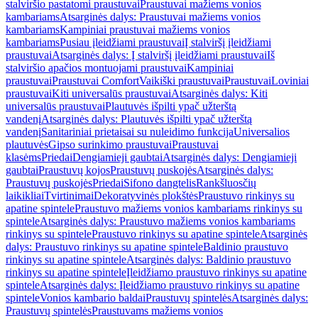
stalviršio pastatomi praustuvai
Praustuvai mažiems vonios
kambariams
Atsarginės dalys: Praustuvai mažiems vonios
kambariams
Kampiniai praustuvai mažiems vonios
kambariams
Pusiau įleidžiami praustuvai
Į stalviršį įleidžiami
praustuvai
Atsarginės dalys: Į stalviršį įleidžiami praustuvai
Iš
stalviršio apačios montuojami praustuvai
Kampiniai
praustuvai
Praustuvai Comfort
Vaikiški praustuvai
Praustuvai
Loviniai
praustuvai
Kiti universalūs praustuvai
Atsarginės dalys: Kiti
universalūs praustuvai
Plautuvės išpilti ypač užterštą
vandenį
Atsarginės dalys: Plautuvės išpilti ypač užterštą
vandenį
Sanitariniai prietaisai su nuleidimo funkcija
Universalios
plautuvės
Gipso surinkimo praustuvai
Praustuvai
klasėms
Priedai
Dengiamieji gaubtai
Atsarginės dalys: Dengiamieji
gaubtai
Praustuvų kojos
Praustuvų puskojės
Atsarginės dalys:
Praustuvų puskojės
Priedai
Sifono dangtelis
Rankšluosčių
laikikliai
Tvirtinimai
Dekoratyvinės plokštės
Praustuvo rinkinys su
apatine spintele
Praustuvo mažiems vonios kambariams rinkinys su
spintele
Atsarginės dalys: Praustuvo mažiems vonios kambariams
rinkinys su spintele
Praustuvo rinkinys su apatine spintele
Atsarginės
dalys: Praustuvo rinkinys su apatine spintele
Baldinio praustuvo
rinkinys su apatine spintele
Atsarginės dalys: Baldinio praustuvo
rinkinys su apatine spintele
Įleidžiamo praustuvo rinkinys su apatine
spintele
Atsarginės dalys: Įleidžiamo praustuvo rinkinys su apatine
spintele
Vonios kambario baldai
Praustuvų spintelės
Atsarginės dalys:
Praustuvų spintelės
Praustuvams mažiems vonios