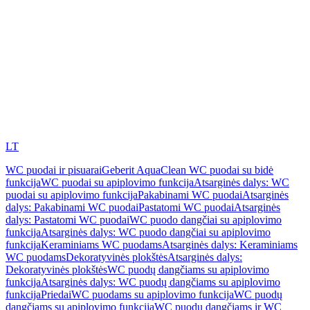
LT
WC puodai ir pisuarai
Geberit AquaClean WC puodai su bidė
funkcija
WC puodai su apiplovimo funkcija
Atsarginės dalys: WC
puodai su apiplovimo funkcija
Pakabinami WC puodai
Atsarginės
dalys: Pakabinami WC puodai
Pastatomi WC puodai
Atsarginės
dalys: Pastatomi WC puodai
WC puodo dangčiai su apiplovimo
funkcija
Atsarginės dalys: WC puodo dangčiai su apiplovimo
funkcija
Keraminiams WC puodams
Atsarginės dalys: Keraminiams
WC puodams
Dekoratyvinės plokštės
Atsarginės dalys:
Dekoratyvinės plokštės
WC puodų dangčiams su apiplovimo
funkcija
Atsarginės dalys: WC puodų dangčiams su apiplovimo
funkcija
Priedai
WC puodams su apiplovimo funkcija
WC puodų
dangčiams su apiplovimo funkcija
WC puodų dangčiams ir WC