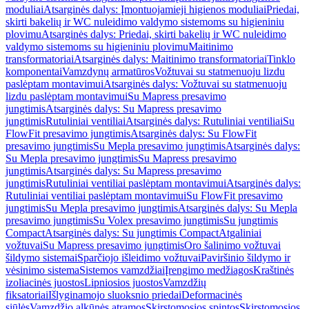
moduliai
Atsarginės dalys: Įmontuojamieji higienos moduliai
Priedai,
skirti bakelių ir WC nuleidimo valdymo sistemoms su higieniniu
plovimu
Atsarginės dalys: Priedai, skirti bakelių ir WC nuleidimo
valdymo sistemoms su higieniniu plovimu
Maitinimo
transformatoriai
Atsarginės dalys: Maitinimo transformatoriai
Tinklo
komponentai
Vamzdynų armatūros
Vožtuvai su statmenuoju lizdu
paslėptam montavimui
Atsarginės dalys: Vožtuvai su statmenuoju
lizdu paslėptam montavimui
Su Mapress presavimo
jungtimis
Atsarginės dalys: Su Mapress presavimo
jungtimis
Rutuliniai ventiliai
Atsarginės dalys: Rutuliniai ventiliai
Su
FlowFit presavimo jungtimis
Atsarginės dalys: Su FlowFit
presavimo jungtimis
Su Mepla presavimo jungtimis
Atsarginės dalys:
Su Mepla presavimo jungtimis
Su Mapress presavimo
jungtimis
Atsarginės dalys: Su Mapress presavimo
jungtimis
Rutuliniai ventiliai paslėptam montavimui
Atsarginės dalys:
Rutuliniai ventiliai paslėptam montavimui
Su FlowFit presavimo
jungtimis
Su Mepla presavimo jungtimis
Atsarginės dalys: Su Mepla
presavimo jungtimis
Su Volex presavimo jungtimis
Su jungtimis
Compact
Atsarginės dalys: Su jungtimis Compact
Atgaliniai
vožtuvai
Su Mapress presavimo jungtimis
Oro šalinimo vožtuvai
šildymo sistemai
Sparčiojo išleidimo vožtuvai
Paviršinio šildymo ir
vėsinimo sistema
Sistemos vamzdžiai
Įrengimo medžiagos
Kraštinės
izoliacinės juostos
Lipniosios juostos
Vamzdžių
fiksatoriai
Išlyginamojo sluoksnio priedai
Deformacinės
siūlės
Vamzdžio alkūnės atramos
Skirstomosios spintos
Skirstomosios