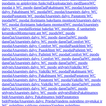
puodams su apiplovimo funkcija
Eksploatacinės medžiagos
WC
puodai ir WC puodų dangčiai
Pakabinami WC puodai
Atsarginės
dalys: Pakabinami WC puodai
WC puodai
Atsarginės dalys: WC
puodai
Pastatomi WC puodai
Atsarginės dalys: Pastatomi WC
puodai
WC puodai išoriniams bakeliams montuoti
Atsarginės dalys:
WC puodai išoriniams bakeliams montuoti
WC puodai
Atsarginės
dalys: WC puodai
Išoriniai bakeliai WC puodams, iš sanitarinės
keramikos
Montuojami ant WC puodų
WC puodų
dangčiai
Atsarginės dalys: WC puodų dangčiai
WC puodų
dangčiai
Atsarginės dalys: WC puodų dangčiai
Comfort WC
puodai
Atsarginės dalys: Comfort WC puodai
Paaukštinti WC
puodai
Atsarginės dalys: Paaukštinti WC puodai
Pailginti WC
puodai
Atsarginės dalys: Pailginti WC puodai
Comfort WC puodų
dangčiai
Atsarginės dalys: Comfort WC puodų dangčiai
WC puodų
dangčiai
Atsarginės dalys: WC puodų dangčiai
WC puodų
sėdynės
Atsarginės dalys: WC puodų sėdynės
Vaikiški WC
puodai
Atsarginės dalys: Vaikiški WC puodai
Pakabinami WC
puodai
Atsarginės dalys: Pakabinami WC puodai
Pastatomi WC
puodai
Atsarginės dalys: Pastatomi WC puodai
Vaikiški WC puodų
dangčiai
Atsarginės dalys: Vaikiški WC puodų dangčiai
WC puodų
dangčiai
Atsarginės dalys: WC puodų dangčiai
WC puodų
sėdynės
Atsarginės dalys: WC puodų sėdynės
Bidės
Pakabinamos
bidė
Atsarginės dalys: Pakabinamos bidė
Pastatomos
bidė
Priedai
Atsarginės dalys: Priedai
Vandens nuleidimo mygtukai ir
WC nuleidimo valdymo sistemos
Vandens nuleidimo