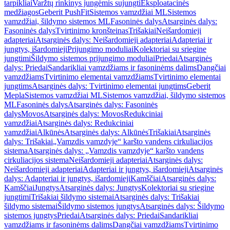
tarpikliai
Varžtų rinkinys jungėmis sujungti
Eksploatacinės
medžiagos
Geberit PushFit
Sistemos vamzdžiai ML
Sistemos
vamzdžiai, šildymo sistemos ML
Fasoninės dalys
Atsarginės dalys:
Fasoninės dalys
Tvirtinimo kronšteinas
Trišakiai
Neišardomieji
adapteriai
Atsarginės dalys: Neišardomieji adapteriai
Adapteriai ir
jungtys, išardomieji
Prijungimo moduliai
Kolektoriai su sriegine
jungtimi
Šildymo sistemos prijungimo moduliai
Priedai
Atsarginės
dalys: Priedai
Sandarikliai vamzdžiams ir fasoninėms dalims
Dangčiai
vamzdžiams
Tvirtinimo elementai vamzdžiams
Tvirtinimo elementai
jungtims
Atsarginės dalys: Tvirtinimo elementai jungtims
Geberit
Mepla
Sistemos vamzdžiai ML
Sistemos vamzdžiai, šildymo sistemos
ML
Fasoninės dalys
Atsarginės dalys: Fasoninės
dalys
Movos
Atsarginės dalys: Movos
Redukciniai
vamzdžiai
Atsarginės dalys: Redukciniai
vamzdžiai
Alkūnės
Atsarginės dalys: Alkūnės
Trišakiai
Atsarginės
dalys: Trišakiai
„Vamzdis vamzdyje“ karšto vandens cirkuliacijos
sistema
Atsarginės dalys: „Vamzdis vamzdyje“ karšto vandens
cirkuliacijos sistema
Neišardomieji adapteriai
Atsarginės dalys:
Neišardomieji adapteriai
Adapteriai ir jungtys, išardomieji
Atsarginės
dalys: Adapteriai ir jungtys, išardomieji
Kamščiai
Atsarginės dalys:
Kamščiai
Jungtys
Atsarginės dalys: Jungtys
Kolektoriai su sriegine
jungtimi
Trišakiai šildymo sistemai
Atsarginės dalys: Trišakiai
šildymo sistemai
Šildymo sistemos jungtys
Atsarginės dalys: Šildymo
sistemos jungtys
Priedai
Atsarginės dalys: Priedai
Sandarikliai
vamzdžiams ir fasoninėms dalims
Dangčiai vamzdžiams
Tvirtinimo