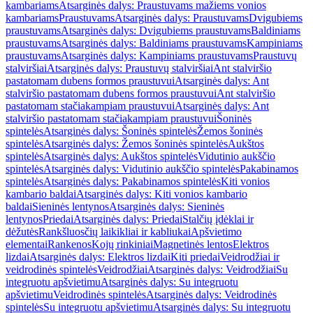
kambariams
Atsarginės dalys: Praustuvams mažiems vonios
kambariams
Praustuvams
Atsarginės dalys: Praustuvams
Dvigubiems
praustuvams
Atsarginės dalys: Dvigubiems praustuvams
Baldiniams
praustuvams
Atsarginės dalys: Baldiniams praustuvams
Kampiniams
praustuvams
Atsarginės dalys: Kampiniams praustuvams
Praustuvų
stalviršiai
Atsarginės dalys: Praustuvų stalviršiai
Ant stalviršio
pastatomam dubens formos praustuvui
Atsarginės dalys: Ant
stalviršio pastatomam dubens formos praustuvui
Ant stalviršio
pastatomam stačiakampiam praustuvui
Atsarginės dalys: Ant
stalviršio pastatomam stačiakampiam praustuvui
Šoninės
spintelės
Atsarginės dalys: Šoninės spintelės
Žemos šoninės
spintelės
Atsarginės dalys: Žemos šoninės spintelės
Aukštos
spintelės
Atsarginės dalys: Aukštos spintelės
Vidutinio aukščio
spintelės
Atsarginės dalys: Vidutinio aukščio spintelės
Pakabinamos
spintelės
Atsarginės dalys: Pakabinamos spintelės
Kiti vonios
kambario baldai
Atsarginės dalys: Kiti vonios kambario
baldai
Sieninės lentynos
Atsarginės dalys: Sieninės
lentynos
Priedai
Atsarginės dalys: Priedai
Stalčių įdėklai ir
dėžutės
Rankšluosčių laikikliai ir kabliukai
Apšvietimo
elementai
Rankenos
Kojų rinkiniai
Magnetinės lentos
Elektros
lizdai
Atsarginės dalys: Elektros lizdai
Kiti priedai
Veidrodžiai ir
veidrodinės spintelės
Veidrodžiai
Atsarginės dalys: Veidrodžiai
Su
integruotu apšvietimu
Atsarginės dalys: Su integruotu
apšvietimu
Veidrodinės spintelės
Atsarginės dalys: Veidrodinės
spintelės
Su integruotu apšvietimu
Atsarginės dalys: Su integruotu