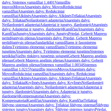
dalys: Sistemos vamzdžiai 1.4401
Vamzdžių
įmovos
Movos
Atsarginės dalys: Movos
Redukciniai
vamzdžiai
Atsarginės dalys: Redukciniai
vamzdžiai
Alkūnės
Atsarginės dalys: Alkūnės
Trišakiai
Atsarginės
dalys: Trišakiai
Neišardomieji adapteriai
Atsarginės dalys:
Neišardomieji adapteriai
Adapteriai ir jungtys, išardomieji
Atsarginės
dalys: Adapteriai ir jungtys, išardomieji
Kamščiai
Atsarginės dalys:
Kamščiai
Jungtys
Atsarginės dalys: Jungtys
Priedai, Geberit Mapress
nerūdijantysis plienas
Atsarginės dalys: Priedai, Geberit Mapress
nerūdijantysis plienas
Sandarikliai vamzdžiams ir fasoninėms
dalims
Tvirtinimo elementai vamzdžiams
Tvirtinimo elementai
jungtims
Atsarginės dalys: Tvirtinimo elementai jungtims
Sistemos
tarpikliai
Varžtų rinkinys jungėmis sujungti
Geberit Mapress anglinis
plienas
Geberit Mapress anglinis plienas
Atsarginės dalys: Geberit
Mapress anglinis plienas
Sistemos vamzdžiai 1.0034
Sistemos
vamzdžiai 1.0215
Vamzdžių įmovos
Movos
Atsarginės dalys:
Movos
Redukciniai vamzdžiai
Atsarginės dalys: Redukciniai
vamzdžiai
Alkūnės
Atsarginės dalys: Alkūnės
Trišakiai
Atsarginės
dalys: Trišakiai
Kryžmės
Atsarginės dalys: Kryžmės
Neišardomieji
adapteriai
Atsarginės dalys: Neišardomieji adapteriai
Adapteriai ir
jungtys, išardomieji
Atsarginės dalys: Adapteriai ir jungtys,
išardomieji
Kompensatoriai
Atsarginės dalys:
Kompensatoriai
Kamščiai
Atsarginės dalys: Kamščiai
Trišakiai
šildymo sistemai
Atsarginės dalys: Trišakiai šildymo sistemai
Šildymo
sistemos jungtys
Atsarginės dalys: Šildymo sistemos jungtys
Priedai,