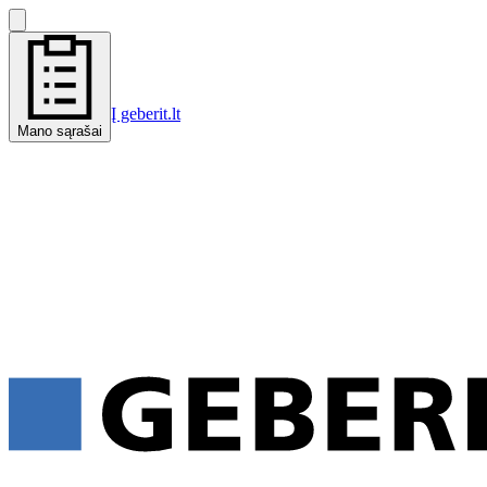
Į geberit.lt
Mano sąrašai