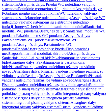
sistemoms
Atsarginės dalys: Priedai WC nuleidimo valdymo
sistemoms
Potinkinio montavimo dalių rinkiniai
Atsarginės dalys:
Potinkinio montavimo dalių rinkiniai
WC nuleidimo valdymo
sistemoms su elektronine nuleidimo funkcija
Atsarginės dalys: WC
nuleidimo valdymo sistemoms su elektronine nuleidimo
funkcija
Jungtys
Geberit Monolith sanitariniai moduliai
Sanitariniai
moduliai WC puodams
Atsarginės dalys: Sanitariniai moduliai WC
puodams
Pakabinamiems WC puodams
Atsarginės dalys:
Pakabinamiems WC puodams
Pastatomiems WC
puodams
Atsarginės dalys: Pastatomiems WC
puodams
Priedai
Atsarginės dalys: Priedai
Eksploatacinės
medžiagos
Sanitariniai moduliai, skirti bidė
Atsarginės dalys:
Sanitariniai moduliai, skirti bidė
Pakabinamoms ir pastatomoms
bidė
Atsarginės dalys: Pakabinamoms ir pastatomoms
bidė
Pisuarai
Pisuarai, vandens nuleidimo režimas, su vidiniu
apvadu
Atsarginės dalys: Pisuarai, vandens nuleidimo režimas, su
vidiniu apvadu
Be dangčio
Atsarginės dalys: Be dangčio
Pisuarai,
vandens nuleidimo režimas, be vidinio apvado
Atsarginės dalys:
Pisuarai, vandens nuleidimo režimas, be vidinio apvado
Išorinei ir
potinkinei pisuarų valdymo sistemai
Atsarginės dalys: Išorinei ir
potinkinei pisuarų valdymo sistemai
Su integruota pisuarų valdymo
sistema
Atsarginės dalys: Su integruota pisuarų valdymo
sistema
Integruotai pisuarų valdymo sistemai
Atsarginės dalys:
Integruotai pisuarų valdymo sistemai
Pisuarai, vandens nuleidimo