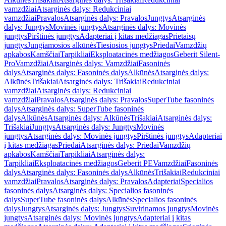
vamzdžiai
Atsarginės dalys: Redukciniai
vamzdžiai
Pravalos
Atsarginės dalys: Pravalos
Jungtys
Atsarginės
dalys: Jungtys
Movinės jungtys
Atsarginės dalys: Movinės
jungtys
Pirštinės jungtys
Adapteriai į kitas medžiagas
Prietaisų
jungtys
Jungiamosios alkūnės
Tiesiosios jungtys
Priedai
Vamzdžių
apkabos
Kamščiai
Tarpikliai
Eksploatacinės medžiagos
Geberit Silent-
Pro
Vamzdžiai
Atsarginės dalys: Vamzdžiai
Fasoninės
dalys
Atsarginės dalys: Fasoninės dalys
Alkūnės
Atsarginės dalys:
Alkūnės
Trišakiai
Atsarginės dalys: Trišakiai
Redukciniai
vamzdžiai
Atsarginės dalys: Redukciniai
vamzdžiai
Pravalos
Atsarginės dalys: Pravalos
SuperTube fasoninės
dalys
Atsarginės dalys: SuperTube fasoninės
dalys
Alkūnės
Atsarginės dalys: Alkūnės
Trišakiai
Atsarginės dalys:
Trišakiai
Jungtys
Atsarginės dalys: Jungtys
Movinės
jungtys
Atsarginės dalys: Movinės jungtys
Pirštinės jungtys
Adapteriai
į kitas medžiagas
Priedai
Atsarginės dalys: Priedai
Vamzdžių
apkabos
Kamščiai
Tarpikliai
Atsarginės dalys:
Tarpikliai
Eksploatacinės medžiagos
Geberit PE
Vamzdžiai
Fasoninės
dalys
Atsarginės dalys: Fasoninės dalys
Alkūnės
Trišakiai
Redukciniai
vamzdžiai
Pravalos
Atsarginės dalys: Pravalos
Adapteriai
Specialios
fasoninės dalys
Atsarginės dalys: Specialios fasoninės
dalys
SuperTube fasoninės dalys
Alkūnės
Specialios fasoninės
dalys
Jungtys
Atsarginės dalys: Jungtys
Suvirinamos jungtys
Movinės
jungtys
Atsarginės dalys: Movinės jungtys
Adapteriai į kitas