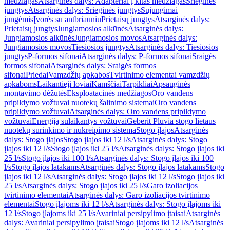
medžiagas
Atsarginės dalys: Adapteriai į kitas medžiagas
Srieginės
jungtys
Atsarginės dalys: Srieginės jungtys
Sujungimai
jungėmis
Įvorės su antbriauniu
Prietaisų jungtys
Atsarginės dalys:
Prietaisų jungtys
Jungiamosios alkūnės
Atsarginės dalys:
Jungiamosios alkūnės
Jungiamosios movos
Atsarginės dalys:
Jungiamosios movos
Tiesiosios jungtys
Atsarginės dalys: Tiesiosios
jungtys
P-formos sifonai
Atsarginės dalys: P-formos sifonai
Sraigės
formos sifonai
Atsarginės dalys: Sraigės formos
sifonai
Priedai
Vamzdžių apkabos
Tvirtinimo elementai vamzdžių
apkaboms
Laikantieji loviai
Kamščiai
Tarpikliai
Apsauginės
montavimo dėžutės
Eksploatacinės medžiagos
Oro vandens
pripildymo vožtuvai nuotekų šalinimo sistemai
Oro vandens
pripildymo vožtuvai
Atsarginės dalys: Oro vandens pripildymo
vožtuvai
Energiją sulaikantys vožtuvai
Geberit Pluvia stogo lietaus
nuotekų surinkimo ir nukreipimo sistema
Stogo įlajos
Atsarginės
dalys: Stogo įlajos
Stogo įlajos iki 12 l/s
Atsarginės dalys: Stogo
įlajos iki 12 l/s
Stogo įlajos iki 25 l/s
Atsarginės dalys: Stogo įlajos iki
25 l/s
Stogo įlajos iki 100 l/s
Atsarginės dalys: Stogo įlajos iki 100
l/s
Stogo įlajos latakams
Atsarginės dalys: Stogo įlajos latakams
Stogo
įlajos iki 12 l/s
Atsarginės dalys: Stogo įlajos iki 12 l/s
Stogo įlajos iki
25 l/s
Atsarginės dalys: Stogo įlajos iki 25 l/s
Garo izoliacijos
tvirtinimo elementai
Atsarginės dalys: Garo izoliacijos tvirtinimo
elementai
Stogo įlajoms iki 12 l/s
Atsarginės dalys: Stogo įlajoms iki
12 l/s
Stogo įlajoms iki 25 l/s
Avariniai persipylimo įtaisai
Atsarginės
dalys: Avariniai persipylimo įtaisai
Stogo įlajoms iki 12 l/s
Atsarginės