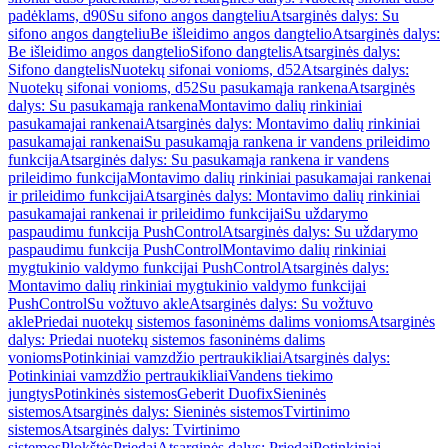
padėklams, d90
Su sifono angos dangteliu
Atsarginės dalys: Su
sifono angos dangteliu
Be išleidimo angos dangtelio
Atsarginės dalys:
Be išleidimo angos dangtelio
Sifono dangtelis
Atsarginės dalys:
Sifono dangtelis
Nuotekų sifonai vonioms, d52
Atsarginės dalys:
Nuotekų sifonai vonioms, d52
Su pasukamąja rankena
Atsarginės
dalys: Su pasukamąja rankena
Montavimo dalių rinkiniai
pasukamajai rankenai
Atsarginės dalys: Montavimo dalių rinkiniai
pasukamajai rankenai
Su pasukamąja rankena ir vandens prileidimo
funkcija
Atsarginės dalys: Su pasukamąja rankena ir vandens
prileidimo funkcija
Montavimo dalių rinkiniai pasukamajai rankenai
ir prileidimo funkcijai
Atsarginės dalys: Montavimo dalių rinkiniai
pasukamajai rankenai ir prileidimo funkcijai
Su uždarymo
paspaudimu funkcija PushControl
Atsarginės dalys: Su uždarymo
paspaudimu funkcija PushControl
Montavimo dalių rinkiniai
mygtukinio valdymo funkcijai PushControl
Atsarginės dalys:
Montavimo dalių rinkiniai mygtukinio valdymo funkcijai
PushControl
Su vožtuvo akle
Atsarginės dalys: Su vožtuvo
akle
Priedai nuotekų sistemos fasoninėms dalims vonioms
Atsarginės
dalys: Priedai nuotekų sistemos fasoninėms dalims
vonioms
Potinkiniai vamzdžio pertraukikliai
Atsarginės dalys:
Potinkiniai vamzdžio pertraukikliai
Vandens tiekimo
jungtys
Potinkinės sistemos
Geberit Duofix
Sieninės
sistemos
Atsarginės dalys: Sieninės sistemos
Tvirtinimo
sistemos
Atsarginės dalys: Tvirtinimo
sistemos
Plokštės
Priedai
Atsarginės dalys: Priedai
Potinkiniai