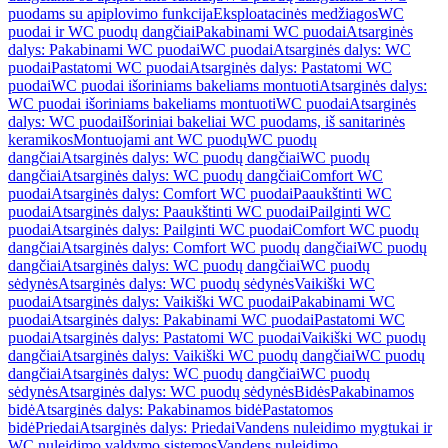
puodams su apiplovimo funkcija
Eksploatacinės medžiagos
WC
puodai ir WC puodų dangčiai
Pakabinami WC puodai
Atsarginės
dalys: Pakabinami WC puodai
WC puodai
Atsarginės dalys: WC
puodai
Pastatomi WC puodai
Atsarginės dalys: Pastatomi WC
puodai
WC puodai išoriniams bakeliams montuoti
Atsarginės dalys:
WC puodai išoriniams bakeliams montuoti
WC puodai
Atsarginės
dalys: WC puodai
Išoriniai bakeliai WC puodams, iš sanitarinės
keramikos
Montuojami ant WC puodų
WC puodų
dangčiai
Atsarginės dalys: WC puodų dangčiai
WC puodų
dangčiai
Atsarginės dalys: WC puodų dangčiai
Comfort WC
puodai
Atsarginės dalys: Comfort WC puodai
Paaukštinti WC
puodai
Atsarginės dalys: Paaukštinti WC puodai
Pailginti WC
puodai
Atsarginės dalys: Pailginti WC puodai
Comfort WC puodų
dangčiai
Atsarginės dalys: Comfort WC puodų dangčiai
WC puodų
dangčiai
Atsarginės dalys: WC puodų dangčiai
WC puodų
sėdynės
Atsarginės dalys: WC puodų sėdynės
Vaikiški WC
puodai
Atsarginės dalys: Vaikiški WC puodai
Pakabinami WC
puodai
Atsarginės dalys: Pakabinami WC puodai
Pastatomi WC
puodai
Atsarginės dalys: Pastatomi WC puodai
Vaikiški WC puodų
dangčiai
Atsarginės dalys: Vaikiški WC puodų dangčiai
WC puodų
dangčiai
Atsarginės dalys: WC puodų dangčiai
WC puodų
sėdynės
Atsarginės dalys: WC puodų sėdynės
Bidės
Pakabinamos
bidė
Atsarginės dalys: Pakabinamos bidė
Pastatomos
bidė
Priedai
Atsarginės dalys: Priedai
Vandens nuleidimo mygtukai ir
WC nuleidimo valdymo sistemos
Vandens nuleidimo