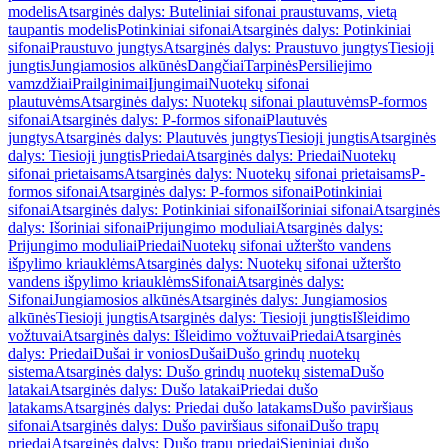
modelis
Atsarginės dalys: Buteliniai sifonai praustuvams, vietą
taupantis modelis
Potinkiniai sifonai
Atsarginės dalys: Potinkiniai
sifonai
Praustuvo jungtys
Atsarginės dalys: Praustuvo jungtys
Tiesioji
jungtis
Jungiamosios alkūnės
Dangčiai
Tarpinės
Persiliejimo
vamzdžiai
Prailginimai
Įjungimai
Nuotekų sifonai
plautuvėms
Atsarginės dalys: Nuotekų sifonai plautuvėms
P-formos
sifonai
Atsarginės dalys: P-formos sifonai
Plautuvės
jungtys
Atsarginės dalys: Plautuvės jungtys
Tiesioji jungtis
Atsarginės
dalys: Tiesioji jungtis
Priedai
Atsarginės dalys: Priedai
Nuotekų
sifonai prietaisams
Atsarginės dalys: Nuotekų sifonai prietaisams
P-
formos sifonai
Atsarginės dalys: P-formos sifonai
Potinkiniai
sifonai
Atsarginės dalys: Potinkiniai sifonai
Išoriniai sifonai
Atsarginės
dalys: Išoriniai sifonai
Prijungimo moduliai
Atsarginės dalys:
Prijungimo moduliai
Priedai
Nuotekų sifonai užteršto vandens
išpylimo kriauklėms
Atsarginės dalys: Nuotekų sifonai užteršto
vandens išpylimo kriauklėms
Sifonai
Atsarginės dalys:
Sifonai
Jungiamosios alkūnės
Atsarginės dalys: Jungiamosios
alkūnės
Tiesioji jungtis
Atsarginės dalys: Tiesioji jungtis
Išleidimo
vožtuvai
Atsarginės dalys: Išleidimo vožtuvai
Priedai
Atsarginės
dalys: Priedai
Dušai ir vonios
Dušai
Dušo grindų nuotekų
sistema
Atsarginės dalys: Dušo grindų nuotekų sistema
Dušo
latakai
Atsarginės dalys: Dušo latakai
Priedai dušo
latakams
Atsarginės dalys: Priedai dušo latakams
Dušo paviršiaus
sifonai
Atsarginės dalys: Dušo paviršiaus sifonai
Dušo trapų
priedai
Atsarginės dalys: Dušo trapų priedai
Sieniniai dušo