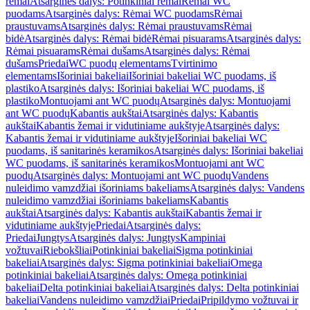
rėmai
Atsarginės dalys: Potinkiniai rėmai
Rėmai WC
puodams
Atsarginės dalys: Rėmai WC puodams
Rėmai
praustuvams
Atsarginės dalys: Rėmai praustuvams
Rėmai
bidė
Atsarginės dalys: Rėmai bidė
Rėmai pisuarams
Atsarginės dalys:
Rėmai pisuarams
Rėmai dušams
Atsarginės dalys: Rėmai
dušams
Priedai
WC puodų elementams
Tvirtinimo
elementams
Išoriniai bakeliai
Išoriniai bakeliai WC puodams, iš
plastiko
Atsarginės dalys: Išoriniai bakeliai WC puodams, iš
plastiko
Montuojami ant WC puodų
Atsarginės dalys: Montuojami
ant WC puodų
Kabantis aukštai
Atsarginės dalys: Kabantis
aukštai
Kabantis žemai ir vidutiniame aukštyje
Atsarginės dalys:
Kabantis žemai ir vidutiniame aukštyje
Išoriniai bakeliai WC
puodams, iš sanitarinės keramikos
Atsarginės dalys: Išoriniai bakeliai
WC puodams, iš sanitarinės keramikos
Montuojami ant WC
puodų
Atsarginės dalys: Montuojami ant WC puodų
Vandens
nuleidimo vamzdžiai išoriniams bakeliams
Atsarginės dalys: Vandens
nuleidimo vamzdžiai išoriniams bakeliams
Kabantis
aukštai
Atsarginės dalys: Kabantis aukštai
Kabantis žemai ir
vidutiniame aukštyje
Priedai
Atsarginės dalys:
Priedai
Jungtys
Atsarginės dalys: Jungtys
Kampiniai
vožtuvai
Riebokšliai
Potinkiniai bakeliai
Sigma potinkiniai
bakeliai
Atsarginės dalys: Sigma potinkiniai bakeliai
Omega
potinkiniai bakeliai
Atsarginės dalys: Omega potinkiniai
bakeliai
Delta potinkiniai bakeliai
Atsarginės dalys: Delta potinkiniai
bakeliai
Vandens nuleidimo vamzdžiai
Priedai
Pripildymo vožtuvai ir