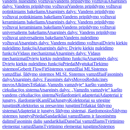
vandens nuleidimo vožtuvai
Vandens pripildymo vožtuvai
Atsarginės
dalys: Vandens pripildymo vožtuvai
Vandens pripildymo vožtuvai
potinkiniams bakeliams
Atsarginės dalys: Vandens pripildymo
vožtuvai potinkiniams bakeliams
Vandens pripildymo vožtuvai
keraminiams bakeliams
Atsarginės dalys: Vandens pripildymo
vožtuvai keraminiams bakeliams
Vandens pripildymo vožtuvai
universaliems bakeliams
Atsarginės dalys: Vandens pripildymo
vožtuvai universaliems bakeliams
Vandens nuleidimo
vožtuvai
Atsarginės dalys: Vandens nuleidimo vožtuvai
Dviejų kiekių
nuleidimo funkcija
Atsarginės dalys: Dviejų kiekių nuleidimo
funkcija
Vidaus mechanizmai
Atsarginės dalys: Vidaus
mechanizmai
Dviejų kiekių nuleidimo funkcija
Atsarginės dalys:
Dviejų kiekių nuleidimo funkcija
Priedai
Mygtukai
Tiekimo
sistemos
Geberit FlowFit
Sistemos vamzdžiai ML
Sistemos
vamzdžiai, šildymo sistemos ML
SL Sistemos vamzdžiai
Fasoninės
dalys
Atsarginės dalys: Fasoninės dalys
Movos
Redukcinės
movos
Alkūnės
Trišakiai
„Vamzdis vamzdyje“ karšto vandens
cirkuliacijos sistema
Atsarginės dalys: „Vamzdis vamzdyje“ karšto
vandens cirkuliacijos sistema
Neišardomieji adapteriai
Adapteriai ir
jungtys, išardomieji
Kamščiai
Jungtys
Kolektoriai su sriegine
jungtimi
Kolektorius su presavimo jungtimi
Trišakiai šildymo
sistemai
Adapteriai ir jungtys šildymo sistemai, išardomosios
Šildymo
sistemos jungtys
Priedai
Sandarikliai vamzdžiams ir fasoninėms
dalims
Fasoninių dalių sandarikliai
Dangčiai vamzdžiams
Tvirtinimo
elementai vamzdžiams
Tvirtinimo elementai jungtims
Sistemos