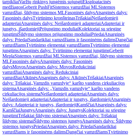
tarpikliai
Varžtų rinkinys jungėmis sujungti
Eksploatacinės
medžiagos
Geberit PushFit
Sistemos vamzdžiai ML
Sistemos
vamzdžiai, šildymo sistemos ML
Fasoninės dalys
Atsarginės dalys:
Fasoninės dalys
Tvirtinimo kronšteinas
Trišakiai
Neišardomieji
adapteriai
Atsarginės dalys: Neišardomieji adapteriai
Adapteriai ir
jungtys, išardomieji
Prijungimo moduliai
Kolektoriai su sriegine
jungtimi
Šildymo sistemos prijungimo moduliai
Priedai
Atsarginės
dalys: Priedai
Sandarikliai vamzdžiams ir fasoninėms dalims
Dangčiai
vamzdžiams
Tvirtinimo elementai vamzdžiams
Tvirtinimo elementai
jungtims
Atsarginės dalys: Tvirtinimo elementai jungtims
Geberit
Mepla
Sistemos vamzdžiai ML
Sistemos vamzdžiai, šildymo sistemos
ML
Fasoninės dalys
Atsarginės dalys: Fasoninės
dalys
Movos
Atsarginės dalys: Movos
Redukciniai
vamzdžiai
Atsarginės dalys: Redukciniai
vamzdžiai
Alkūnės
Atsarginės dalys: Alkūnės
Trišakiai
Atsarginės
dalys: Trišakiai
„Vamzdis vamzdyje“ karšto vandens cirkuliacijos
sistema
Atsarginės dalys: „Vamzdis vamzdyje“ karšto vandens
cirkuliacijos sistema
Neišardomieji adapteriai
Atsarginės dalys:
Neišardomieji adapteriai
Adapteriai ir jungtys, išardomieji
Atsarginės
dalys: Adapteriai ir jungtys, išardomieji
Kamščiai
Atsarginės dalys:
Kamščiai
Jungtys
Atsarginės dalys: Jungtys
Kolektoriai su sriegine
jungtimi
Trišakiai šildymo sistemai
Atsarginės dalys: Trišakiai
šildymo sistemai
Šildymo sistemos jungtys
Atsarginės dalys: Šildymo
sistemos jungtys
Priedai
Atsarginės dalys: Priedai
Sandarikliai
vamzdžiams ir fasoninėms dalims
Dangčiai vamzdžiams
Tvirtinimo