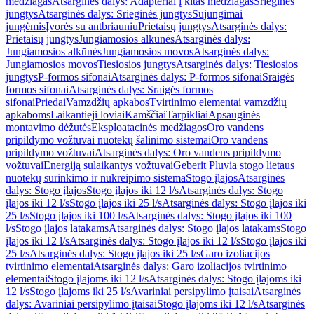
medžiagas
Atsarginės dalys: Adapteriai į kitas medžiagas
Srieginės
jungtys
Atsarginės dalys: Srieginės jungtys
Sujungimai
jungėmis
Įvorės su antbriauniu
Prietaisų jungtys
Atsarginės dalys:
Prietaisų jungtys
Jungiamosios alkūnės
Atsarginės dalys:
Jungiamosios alkūnės
Jungiamosios movos
Atsarginės dalys:
Jungiamosios movos
Tiesiosios jungtys
Atsarginės dalys: Tiesiosios
jungtys
P-formos sifonai
Atsarginės dalys: P-formos sifonai
Sraigės
formos sifonai
Atsarginės dalys: Sraigės formos
sifonai
Priedai
Vamzdžių apkabos
Tvirtinimo elementai vamzdžių
apkaboms
Laikantieji loviai
Kamščiai
Tarpikliai
Apsauginės
montavimo dėžutės
Eksploatacinės medžiagos
Oro vandens
pripildymo vožtuvai nuotekų šalinimo sistemai
Oro vandens
pripildymo vožtuvai
Atsarginės dalys: Oro vandens pripildymo
vožtuvai
Energiją sulaikantys vožtuvai
Geberit Pluvia stogo lietaus
nuotekų surinkimo ir nukreipimo sistema
Stogo įlajos
Atsarginės
dalys: Stogo įlajos
Stogo įlajos iki 12 l/s
Atsarginės dalys: Stogo
įlajos iki 12 l/s
Stogo įlajos iki 25 l/s
Atsarginės dalys: Stogo įlajos iki
25 l/s
Stogo įlajos iki 100 l/s
Atsarginės dalys: Stogo įlajos iki 100
l/s
Stogo įlajos latakams
Atsarginės dalys: Stogo įlajos latakams
Stogo
įlajos iki 12 l/s
Atsarginės dalys: Stogo įlajos iki 12 l/s
Stogo įlajos iki
25 l/s
Atsarginės dalys: Stogo įlajos iki 25 l/s
Garo izoliacijos
tvirtinimo elementai
Atsarginės dalys: Garo izoliacijos tvirtinimo
elementai
Stogo įlajoms iki 12 l/s
Atsarginės dalys: Stogo įlajoms iki
12 l/s
Stogo įlajoms iki 25 l/s
Avariniai persipylimo įtaisai
Atsarginės
dalys: Avariniai persipylimo įtaisai
Stogo įlajoms iki 12 l/s
Atsarginės