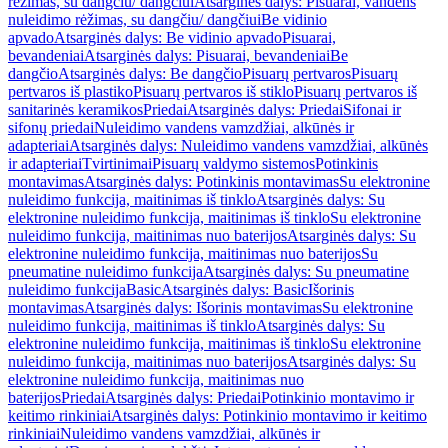
rėžimas, su dangčiu/ dangčiui
Atsarginės dalys: Pisuarai, vandens
nuleidimo rėžimas, su dangčiu/ dangčiui
Be vidinio
apvado
Atsarginės dalys: Be vidinio apvado
Pisuarai,
bevandeniai
Atsarginės dalys: Pisuarai, bevandeniai
Be
dangčio
Atsarginės dalys: Be dangčio
Pisuarų pertvaros
Pisuarų
pertvaros iš plastiko
Pisuarų pertvaros iš stiklo
Pisuarų pertvaros iš
sanitarinės keramikos
Priedai
Atsarginės dalys: Priedai
Sifonai ir
sifonų priedai
Nuleidimo vandens vamzdžiai, alkūnės ir
adapteriai
Atsarginės dalys: Nuleidimo vandens vamzdžiai, alkūnės
ir adapteriai
Tvirtinimai
Pisuarų valdymo sistemos
Potinkinis
montavimas
Atsarginės dalys: Potinkinis montavimas
Su elektronine
nuleidimo funkcija, maitinimas iš tinklo
Atsarginės dalys: Su
elektronine nuleidimo funkcija, maitinimas iš tinklo
Su elektronine
nuleidimo funkcija, maitinimas nuo baterijos
Atsarginės dalys: Su
elektronine nuleidimo funkcija, maitinimas nuo baterijos
Su
pneumatine nuleidimo funkcija
Atsarginės dalys: Su pneumatine
nuleidimo funkcija
Basic
Atsarginės dalys: Basic
Išorinis
montavimas
Atsarginės dalys: Išorinis montavimas
Su elektronine
nuleidimo funkcija, maitinimas iš tinklo
Atsarginės dalys: Su
elektronine nuleidimo funkcija, maitinimas iš tinklo
Su elektronine
nuleidimo funkcija, maitinimas nuo baterijos
Atsarginės dalys: Su
elektronine nuleidimo funkcija, maitinimas nuo
baterijos
Priedai
Atsarginės dalys: Priedai
Potinkinio montavimo ir
keitimo rinkiniai
Atsarginės dalys: Potinkinio montavimo ir keitimo
rinkiniai
Nuleidimo vandens vamzdžiai, alkūnės ir