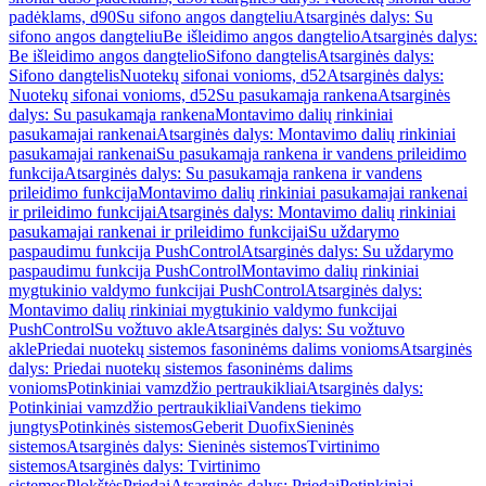
padėklams, d90
Su sifono angos dangteliu
Atsarginės dalys: Su
sifono angos dangteliu
Be išleidimo angos dangtelio
Atsarginės dalys:
Be išleidimo angos dangtelio
Sifono dangtelis
Atsarginės dalys:
Sifono dangtelis
Nuotekų sifonai vonioms, d52
Atsarginės dalys:
Nuotekų sifonai vonioms, d52
Su pasukamąja rankena
Atsarginės
dalys: Su pasukamąja rankena
Montavimo dalių rinkiniai
pasukamajai rankenai
Atsarginės dalys: Montavimo dalių rinkiniai
pasukamajai rankenai
Su pasukamąja rankena ir vandens prileidimo
funkcija
Atsarginės dalys: Su pasukamąja rankena ir vandens
prileidimo funkcija
Montavimo dalių rinkiniai pasukamajai rankenai
ir prileidimo funkcijai
Atsarginės dalys: Montavimo dalių rinkiniai
pasukamajai rankenai ir prileidimo funkcijai
Su uždarymo
paspaudimu funkcija PushControl
Atsarginės dalys: Su uždarymo
paspaudimu funkcija PushControl
Montavimo dalių rinkiniai
mygtukinio valdymo funkcijai PushControl
Atsarginės dalys:
Montavimo dalių rinkiniai mygtukinio valdymo funkcijai
PushControl
Su vožtuvo akle
Atsarginės dalys: Su vožtuvo
akle
Priedai nuotekų sistemos fasoninėms dalims vonioms
Atsarginės
dalys: Priedai nuotekų sistemos fasoninėms dalims
vonioms
Potinkiniai vamzdžio pertraukikliai
Atsarginės dalys:
Potinkiniai vamzdžio pertraukikliai
Vandens tiekimo
jungtys
Potinkinės sistemos
Geberit Duofix
Sieninės
sistemos
Atsarginės dalys: Sieninės sistemos
Tvirtinimo
sistemos
Atsarginės dalys: Tvirtinimo
sistemos
Plokštės
Priedai
Atsarginės dalys: Priedai
Potinkiniai