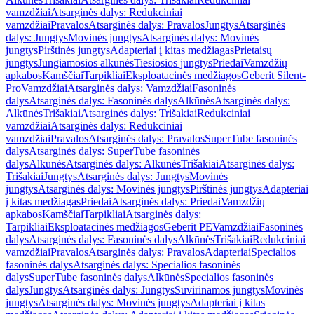
vamzdžiai
Atsarginės dalys: Redukciniai
vamzdžiai
Pravalos
Atsarginės dalys: Pravalos
Jungtys
Atsarginės
dalys: Jungtys
Movinės jungtys
Atsarginės dalys: Movinės
jungtys
Pirštinės jungtys
Adapteriai į kitas medžiagas
Prietaisų
jungtys
Jungiamosios alkūnės
Tiesiosios jungtys
Priedai
Vamzdžių
apkabos
Kamščiai
Tarpikliai
Eksploatacinės medžiagos
Geberit Silent-
Pro
Vamzdžiai
Atsarginės dalys: Vamzdžiai
Fasoninės
dalys
Atsarginės dalys: Fasoninės dalys
Alkūnės
Atsarginės dalys:
Alkūnės
Trišakiai
Atsarginės dalys: Trišakiai
Redukciniai
vamzdžiai
Atsarginės dalys: Redukciniai
vamzdžiai
Pravalos
Atsarginės dalys: Pravalos
SuperTube fasoninės
dalys
Atsarginės dalys: SuperTube fasoninės
dalys
Alkūnės
Atsarginės dalys: Alkūnės
Trišakiai
Atsarginės dalys:
Trišakiai
Jungtys
Atsarginės dalys: Jungtys
Movinės
jungtys
Atsarginės dalys: Movinės jungtys
Pirštinės jungtys
Adapteriai
į kitas medžiagas
Priedai
Atsarginės dalys: Priedai
Vamzdžių
apkabos
Kamščiai
Tarpikliai
Atsarginės dalys:
Tarpikliai
Eksploatacinės medžiagos
Geberit PE
Vamzdžiai
Fasoninės
dalys
Atsarginės dalys: Fasoninės dalys
Alkūnės
Trišakiai
Redukciniai
vamzdžiai
Pravalos
Atsarginės dalys: Pravalos
Adapteriai
Specialios
fasoninės dalys
Atsarginės dalys: Specialios fasoninės
dalys
SuperTube fasoninės dalys
Alkūnės
Specialios fasoninės
dalys
Jungtys
Atsarginės dalys: Jungtys
Suvirinamos jungtys
Movinės
jungtys
Atsarginės dalys: Movinės jungtys
Adapteriai į kitas