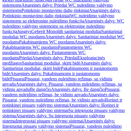
sistemoms
Atsarginės dalys: Priedai WC nuleidimo valdymo
sistemoms
Potinkinio montavimo dalių rinkiniai
Atsarginės dalys:
Potinkinio montavimo dalių rinkiniai
WC nuleidimo valdymo
sistemoms su elektronine nuleidimo funkcija
Atsarginės dalys: WC
nuleidimo valdymo sistemoms su elektronine nuleidimo
funkcija
Jungtys
Geberit Monolith sanitariniai moduliai
Sanitariniai
moduliai WC puodams
Atsarginės dalys: Sanitariniai moduliai WC
puodams
Pakabinamiems WC puodams
Atsarginės dalys:
Pakabinamiems WC puodams
Pastatomiems WC
puodams
Atsarginės dalys: Pastatomiems WC
puodams
Priedai
Atsarginės dalys: Priedai
Eksploatacinės
medžiagos
Sanitariniai moduliai, skirti bidė
Atsarginės dalys:
Sanitariniai moduliai, skirti bidė
Pakabinamoms ir pastatomoms
bidė
Atsarginės dalys: Pakabinamoms ir pastatomoms
bidė
Pisuarai
Pisuarai, vandens nuleidimo režimas, su vidiniu
apvadu
Atsarginės dalys: Pisuarai, vandens nuleidimo režimas, su
vidiniu apvadu
Be dangčio
Atsarginės dalys: Be dangčio
Pisuarai,
vandens nuleidimo režimas, be vidinio apvado
Atsarginės dalys:
Pisuarai, vandens nuleidimo režimas, be vidinio apvado
Išorinei ir
potinkinei pisuarų valdymo sistemai
Atsarginės dalys: Išorinei ir
potinkinei pisuarų valdymo sistemai
Su integruota pisuarų valdymo
sistema
Atsarginės dalys: Su integruota pisuarų valdymo
sistema
Integruotai pisuarų valdymo sistemai
Atsarginės dalys:
Integruotai pisuarų valdymo sistemai
Pisuarai, vandens nuleidimo