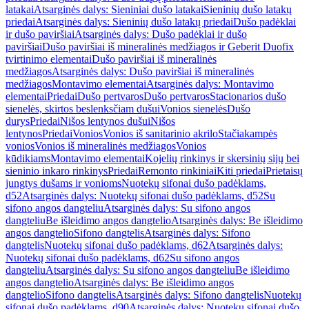
latakai
Atsarginės dalys: Sieniniai dušo latakai
Sieninių dušo latakų
priedai
Atsarginės dalys: Sieninių dušo latakų priedai
Dušo padėklai
ir dušo paviršiai
Atsarginės dalys: Dušo padėklai ir dušo
paviršiai
Dušo paviršiai iš mineralinės medžiagos ir Geberit Duofix
tvirtinimo elementai
Dušo paviršiai iš mineralinės
medžiagos
Atsarginės dalys: Dušo paviršiai iš mineralinės
medžiagos
Montavimo elementai
Atsarginės dalys: Montavimo
elementai
Priedai
Dušo pertvaros
Dušo pertvaros
Stacionarios dušo
sienelės, skirtos beslenksčiam dušui
Vonios sienelės
Dušo
durys
Priedai
Nišos lentynos dušui
Nišos
lentynos
Priedai
Vonios
Vonios iš sanitarinio akrilo
Stačiakampės
vonios
Vonios iš mineralinės medžiagos
Vonios
kūdikiams
Montavimo elementai
Kojelių rinkinys ir skersinių sijų bei
sieninio inkaro rinkinys
Priedai
Remonto rinkiniai
Kiti priedai
Prietaisų
jungtys dušams ir vonioms
Nuotekų sifonai dušo padėklams,
d52
Atsarginės dalys: Nuotekų sifonai dušo padėklams, d52
Su
sifono angos dangteliu
Atsarginės dalys: Su sifono angos
dangteliu
Be išleidimo angos dangtelio
Atsarginės dalys: Be išleidimo
angos dangtelio
Sifono dangtelis
Atsarginės dalys: Sifono
dangtelis
Nuotekų sifonai dušo padėklams, d62
Atsarginės dalys:
Nuotekų sifonai dušo padėklams, d62
Su sifono angos
dangteliu
Atsarginės dalys: Su sifono angos dangteliu
Be išleidimo
angos dangtelio
Atsarginės dalys: Be išleidimo angos
dangtelio
Sifono dangtelis
Atsarginės dalys: Sifono dangtelis
Nuotekų
sifonai dušo padėklams, d90
Atsarginės dalys: Nuotekų sifonai dušo