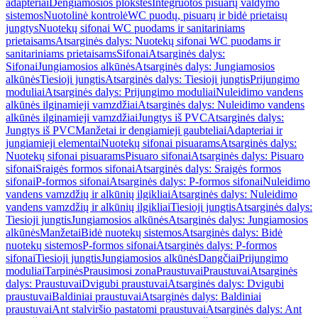
adapteriai
Dengiamosios plokštės
Integruotos pisuarų valdymo
sistemos
Nuotolinė kontrolė
WC puodų, pisuarų ir bidė prietaisų
jungtys
Nuotekų sifonai WC puodams ir sanitariniams
prietaisams
Atsarginės dalys: Nuotekų sifonai WC puodams ir
sanitariniams prietaisams
Sifonai
Atsarginės dalys:
Sifonai
Jungiamosios alkūnės
Atsarginės dalys: Jungiamosios
alkūnės
Tiesioji jungtis
Atsarginės dalys: Tiesioji jungtis
Prijungimo
moduliai
Atsarginės dalys: Prijungimo moduliai
Nuleidimo vandens
alkūnės ilginamieji vamzdžiai
Atsarginės dalys: Nuleidimo vandens
alkūnės ilginamieji vamzdžiai
Jungtys iš PVC
Atsarginės dalys:
Jungtys iš PVC
Manžetai ir dengiamieji gaubteliai
Adapteriai ir
jungiamieji elementai
Nuotekų sifonai pisuarams
Atsarginės dalys:
Nuotekų sifonai pisuarams
Pisuaro sifonai
Atsarginės dalys: Pisuaro
sifonai
Sraigės formos sifonai
Atsarginės dalys: Sraigės formos
sifonai
P-formos sifonai
Atsarginės dalys: P-formos sifonai
Nuleidimo
vandens vamzdžių ir alkūnių ilgikliai
Atsarginės dalys: Nuleidimo
vandens vamzdžių ir alkūnių ilgikliai
Tiesioji jungtis
Atsarginės dalys:
Tiesioji jungtis
Jungiamosios alkūnės
Atsarginės dalys: Jungiamosios
alkūnės
Manžetai
Bidė nuotekų sistemos
Atsarginės dalys: Bidė
nuotekų sistemos
P-formos sifonai
Atsarginės dalys: P-formos
sifonai
Tiesioji jungtis
Jungiamosios alkūnės
Dangčiai
Prijungimo
moduliai
Tarpinės
Prausimosi zona
Praustuvai
Praustuvai
Atsarginės
dalys: Praustuvai
Dvigubi praustuvai
Atsarginės dalys: Dvigubi
praustuvai
Baldiniai praustuvai
Atsarginės dalys: Baldiniai
praustuvai
Ant stalviršio pastatomi praustuvai
Atsarginės dalys: Ant