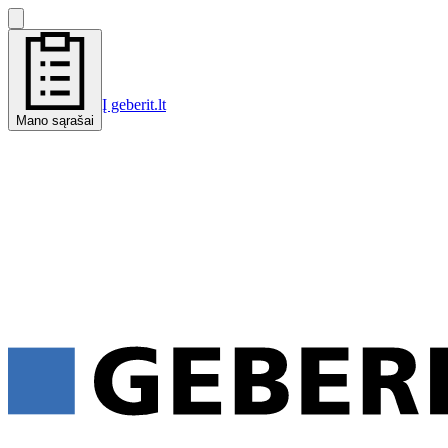
Į geberit.lt
Mano sąrašai