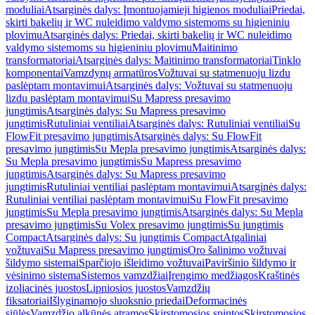
moduliai
Atsarginės dalys: Įmontuojamieji higienos moduliai
Priedai,
skirti bakelių ir WC nuleidimo valdymo sistemoms su higieniniu
plovimu
Atsarginės dalys: Priedai, skirti bakelių ir WC nuleidimo
valdymo sistemoms su higieniniu plovimu
Maitinimo
transformatoriai
Atsarginės dalys: Maitinimo transformatoriai
Tinklo
komponentai
Vamzdynų armatūros
Vožtuvai su statmenuoju lizdu
paslėptam montavimui
Atsarginės dalys: Vožtuvai su statmenuoju
lizdu paslėptam montavimui
Su Mapress presavimo
jungtimis
Atsarginės dalys: Su Mapress presavimo
jungtimis
Rutuliniai ventiliai
Atsarginės dalys: Rutuliniai ventiliai
Su
FlowFit presavimo jungtimis
Atsarginės dalys: Su FlowFit
presavimo jungtimis
Su Mepla presavimo jungtimis
Atsarginės dalys:
Su Mepla presavimo jungtimis
Su Mapress presavimo
jungtimis
Atsarginės dalys: Su Mapress presavimo
jungtimis
Rutuliniai ventiliai paslėptam montavimui
Atsarginės dalys:
Rutuliniai ventiliai paslėptam montavimui
Su FlowFit presavimo
jungtimis
Su Mepla presavimo jungtimis
Atsarginės dalys: Su Mepla
presavimo jungtimis
Su Volex presavimo jungtimis
Su jungtimis
Compact
Atsarginės dalys: Su jungtimis Compact
Atgaliniai
vožtuvai
Su Mapress presavimo jungtimis
Oro šalinimo vožtuvai
šildymo sistemai
Sparčiojo išleidimo vožtuvai
Paviršinio šildymo ir
vėsinimo sistema
Sistemos vamzdžiai
Įrengimo medžiagos
Kraštinės
izoliacinės juostos
Lipniosios juostos
Vamzdžių
fiksatoriai
Išlyginamojo sluoksnio priedai
Deformacinės
siūlės
Vamzdžio alkūnės atramos
Skirstomosios spintos
Skirstomosios