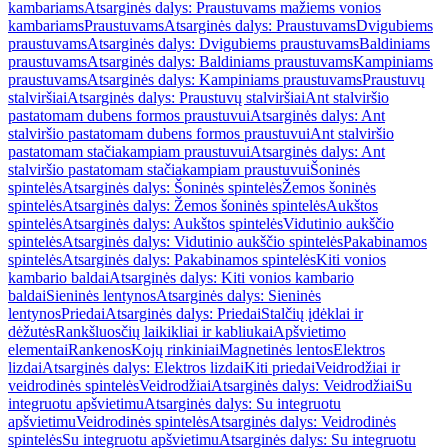
kambariams
Atsarginės dalys: Praustuvams mažiems vonios
kambariams
Praustuvams
Atsarginės dalys: Praustuvams
Dvigubiems
praustuvams
Atsarginės dalys: Dvigubiems praustuvams
Baldiniams
praustuvams
Atsarginės dalys: Baldiniams praustuvams
Kampiniams
praustuvams
Atsarginės dalys: Kampiniams praustuvams
Praustuvų
stalviršiai
Atsarginės dalys: Praustuvų stalviršiai
Ant stalviršio
pastatomam dubens formos praustuvui
Atsarginės dalys: Ant
stalviršio pastatomam dubens formos praustuvui
Ant stalviršio
pastatomam stačiakampiam praustuvui
Atsarginės dalys: Ant
stalviršio pastatomam stačiakampiam praustuvui
Šoninės
spintelės
Atsarginės dalys: Šoninės spintelės
Žemos šoninės
spintelės
Atsarginės dalys: Žemos šoninės spintelės
Aukštos
spintelės
Atsarginės dalys: Aukštos spintelės
Vidutinio aukščio
spintelės
Atsarginės dalys: Vidutinio aukščio spintelės
Pakabinamos
spintelės
Atsarginės dalys: Pakabinamos spintelės
Kiti vonios
kambario baldai
Atsarginės dalys: Kiti vonios kambario
baldai
Sieninės lentynos
Atsarginės dalys: Sieninės
lentynos
Priedai
Atsarginės dalys: Priedai
Stalčių įdėklai ir
dėžutės
Rankšluosčių laikikliai ir kabliukai
Apšvietimo
elementai
Rankenos
Kojų rinkiniai
Magnetinės lentos
Elektros
lizdai
Atsarginės dalys: Elektros lizdai
Kiti priedai
Veidrodžiai ir
veidrodinės spintelės
Veidrodžiai
Atsarginės dalys: Veidrodžiai
Su
integruotu apšvietimu
Atsarginės dalys: Su integruotu
apšvietimu
Veidrodinės spintelės
Atsarginės dalys: Veidrodinės
spintelės
Su integruotu apšvietimu
Atsarginės dalys: Su integruotu