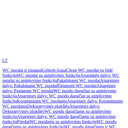
LT
WC puodai ir pisuarai
Geberit AquaClean WC puodai su bidė
funkcija
WC puodai su apiplovimo funkcija
Atsarginės dalys: WC
puodai su apiplovimo funkcija
Pakabinami WC puodai
Atsarginės
dalys: Pakabinami WC puodai
Pastatomi WC puodai
Atsarginės
dalys: Pastatomi WC puodai
WC puodo dangčiai su apiplovimo
funkcija
Atsarginės dalys: WC puodo dangčiai su apiplovimo
funkcija
Keraminiams WC puodams
Atsarginės dalys: Keraminiams
WC puodams
Dekoratyvinės plokštės
Atsarginės dalys:
Dekoratyvinės plokštės
WC puodų dangčiams su apiplovimo
funkcija
Atsarginės dalys: WC puodų dangčiams su apiplovimo
funkcija
Priedai
WC puodams su apiplovimo funkcija
WC puodų
dangčiams su apiplovimo funkcija
WC puodų dangčiams ir WC