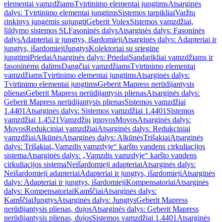
elementai vamzdžiams
Tvirtinimo elementai jungtims
Atsarginės
dalys: Tvirtinimo elementai jungtims
Sistemos tarpikliai
Varžtų
rinkinys jungėmis sujungti
Geberit Volex
Sistemos vamzdžiai,
šildymo sistemos SL
Fasoninės dalys
Atsarginės dalys: Fasoninės
dalys
Adapteriai ir jungtys, išardomieji
Atsarginės dalys: Adapteriai ir
jungtys, išardomieji
Jungtys
Kolektoriai su sriegine
jungtimi
Priedai
Atsarginės dalys: Priedai
Sandarikliai vamzdžiams ir
fasoninėms dalims
Dangčiai vamzdžiams
Tvirtinimo elementai
vamzdžiams
Tvirtinimo elementai jungtims
Atsarginės dalys:
Tvirtinimo elementai jungtims
Geberit Mapress nerūdijantysis
plienas
Geberit Mapress nerūdijantysis plienas
Atsarginės dalys:
Geberit Mapress nerūdijantysis plienas
Sistemos vamzdžiai
1.4401
Atsarginės dalys: Sistemos vamzdžiai 1.4401
Sistemos
vamzdžiai 1.4521
Vamzdžių įmovos
Movos
Atsarginės dalys:
Movos
Redukciniai vamzdžiai
Atsarginės dalys: Redukciniai
vamzdžiai
Alkūnės
Atsarginės dalys: Alkūnės
Trišakiai
Atsarginės
dalys: Trišakiai
„Vamzdis vamzdyje“ karšto vandens cirkuliacijos
sistema
Atsarginės dalys: „Vamzdis vamzdyje“ karšto vandens
cirkuliacijos sistema
Neišardomieji adapteriai
Atsarginės dalys:
Neišardomieji adapteriai
Adapteriai ir jungtys, išardomieji
Atsarginės
dalys: Adapteriai ir jungtys, išardomieji
Kompensatoriai
Atsarginės
dalys: Kompensatoriai
Kamščiai
Atsarginės dalys:
Kamščiai
Jungtys
Atsarginės dalys: Jungtys
Geberit Mapress
nerūdijantysis plienas, dujos
Atsarginės dalys: Geberit Mapress
nerūdijantysis plienas, dujos
Sistemos vamzdžiai 1.4401
Atsarginės