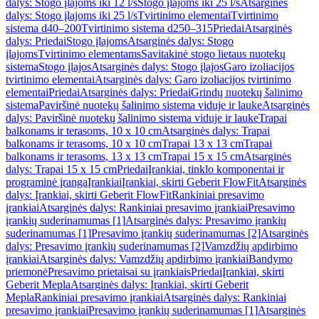
dalys: Stogo įlajoms iki 12 l/s
Stogo įlajoms iki 25 l/s
Atsarginės
dalys: Stogo įlajoms iki 25 l/s
Tvirtinimo elementai
Tvirtinimo
sistema d40–200
Tvirtinimo sistema d250–315
Priedai
Atsarginės
dalys: Priedai
Stogo įlajoms
Atsarginės dalys: Stogo
įlajoms
Tvirtinimo elementams
Savitakinė stogo lietaus nuotekų
sistema
Stogo įlajos
Atsarginės dalys: Stogo įlajos
Garo izoliacijos
tvirtinimo elementai
Atsarginės dalys: Garo izoliacijos tvirtinimo
elementai
Priedai
Atsarginės dalys: Priedai
Grindų nuotekų šalinimo
sistema
Paviršinė nuotekų šalinimo sistema viduje ir lauke
Atsarginės
dalys: Paviršinė nuotekų šalinimo sistema viduje ir lauke
Trapai
balkonams ir terasoms, 10 x 10 cm
Atsarginės dalys: Trapai
balkonams ir terasoms, 10 x 10 cm
Trapai 13 x 13 cm
Trapai
balkonams ir terasoms, 13 x 13 cm
Trapai 15 x 15 cm
Atsarginės
dalys: Trapai 15 x 15 cm
Priedai
Įrankiai, tinklo komponentai ir
programinė įranga
Įrankiai
Įrankiai, skirti Geberit FlowFit
Atsarginės
dalys: Įrankiai, skirti Geberit FlowFit
Rankiniai presavimo
įrankiai
Atsarginės dalys: Rankiniai presavimo įrankiai
Presavimo
įrankių suderinamumas [1]
Atsarginės dalys: Presavimo įrankių
suderinamumas [1]
Presavimo įrankių suderinamumas [2]
Atsarginės
dalys: Presavimo įrankių suderinamumas [2]
Vamzdžių apdirbimo
įrankiai
Atsarginės dalys: Vamzdžių apdirbimo įrankiai
Bandymo
priemonė
Presavimo prietaisai su įrankiais
Priedai
Įrankiai, skirti
Geberit Mepla
Atsarginės dalys: Įrankiai, skirti Geberit
Mepla
Rankiniai presavimo įrankiai
Atsarginės dalys: Rankiniai
presavimo įrankiai
Presavimo įrankių suderinamumas [1]
Atsarginės