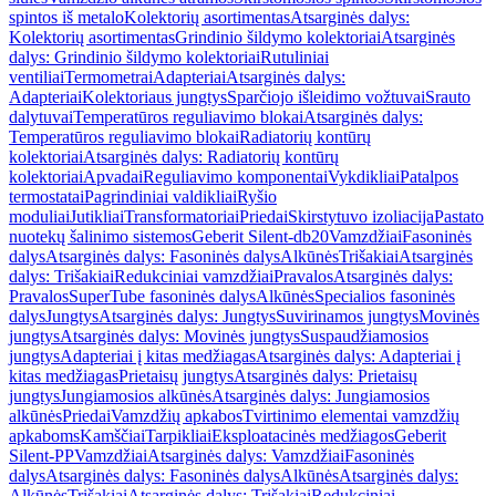
spintos iš metalo
Kolektorių asortimentas
Atsarginės dalys:
Kolektorių asortimentas
Grindinio šildymo kolektoriai
Atsarginės
dalys: Grindinio šildymo kolektoriai
Rutuliniai
ventiliai
Termometrai
Adapteriai
Atsarginės dalys:
Adapteriai
Kolektoriaus jungtys
Sparčiojo išleidimo vožtuvai
Srauto
dalytuvai
Temperatūros reguliavimo blokai
Atsarginės dalys:
Temperatūros reguliavimo blokai
Radiatorių kontūrų
kolektoriai
Atsarginės dalys: Radiatorių kontūrų
kolektoriai
Apvadai
Reguliavimo komponentai
Vykdikliai
Patalpos
termostatai
Pagrindiniai valdikliai
Ryšio
moduliai
Jutikliai
Transformatoriai
Priedai
Skirstytuvo izoliacija
Pastato
nuotekų šalinimo sistemos
Geberit Silent-db20
Vamzdžiai
Fasoninės
dalys
Atsarginės dalys: Fasoninės dalys
Alkūnės
Trišakiai
Atsarginės
dalys: Trišakiai
Redukciniai vamzdžiai
Pravalos
Atsarginės dalys:
Pravalos
SuperTube fasoninės dalys
Alkūnės
Specialios fasoninės
dalys
Jungtys
Atsarginės dalys: Jungtys
Suvirinamos jungtys
Movinės
jungtys
Atsarginės dalys: Movinės jungtys
Suspaudžiamosios
jungtys
Adapteriai į kitas medžiagas
Atsarginės dalys: Adapteriai į
kitas medžiagas
Prietaisų jungtys
Atsarginės dalys: Prietaisų
jungtys
Jungiamosios alkūnės
Atsarginės dalys: Jungiamosios
alkūnės
Priedai
Vamzdžių apkabos
Tvirtinimo elementai vamzdžių
apkaboms
Kamščiai
Tarpikliai
Eksploatacinės medžiagos
Geberit
Silent-PP
Vamzdžiai
Atsarginės dalys: Vamzdžiai
Fasoninės
dalys
Atsarginės dalys: Fasoninės dalys
Alkūnės
Atsarginės dalys:
Alkūnės
Trišakiai
Atsarginės dalys: Trišakiai
Redukciniai