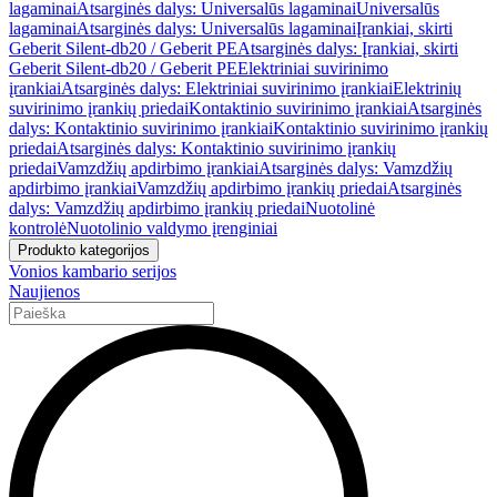
lagaminai
Atsarginės dalys: Universalūs lagaminai
Universalūs
lagaminai
Atsarginės dalys: Universalūs lagaminai
Įrankiai, skirti
Geberit Silent-db20 / Geberit PE
Atsarginės dalys: Įrankiai, skirti
Geberit Silent-db20 / Geberit PE
Elektriniai suvirinimo
įrankiai
Atsarginės dalys: Elektriniai suvirinimo įrankiai
Elektrinių
suvirinimo įrankių priedai
Kontaktinio suvirinimo įrankiai
Atsarginės
dalys: Kontaktinio suvirinimo įrankiai
Kontaktinio suvirinimo įrankių
priedai
Atsarginės dalys: Kontaktinio suvirinimo įrankių
priedai
Vamzdžių apdirbimo įrankiai
Atsarginės dalys: Vamzdžių
apdirbimo įrankiai
Vamzdžių apdirbimo įrankių priedai
Atsarginės
dalys: Vamzdžių apdirbimo įrankių priedai
Nuotolinė
kontrolė
Nuotolinio valdymo įrenginiai
Produkto kategorijos
Vonios kambario serijos
Naujienos