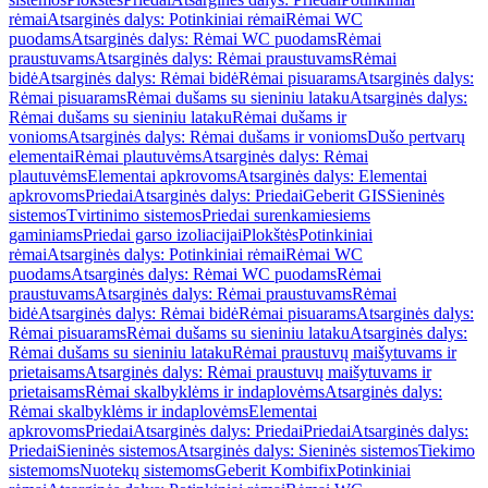
rėmai
Atsarginės dalys: Potinkiniai rėmai
Rėmai WC
puodams
Atsarginės dalys: Rėmai WC puodams
Rėmai
praustuvams
Atsarginės dalys: Rėmai praustuvams
Rėmai
bidė
Atsarginės dalys: Rėmai bidė
Rėmai pisuarams
Atsarginės dalys:
Rėmai pisuarams
Rėmai dušams su sieniniu lataku
Atsarginės dalys:
Rėmai dušams su sieniniu lataku
Rėmai dušams ir
vonioms
Atsarginės dalys: Rėmai dušams ir vonioms
Dušo pertvarų
elementai
Rėmai plautuvėms
Atsarginės dalys: Rėmai
plautuvėms
Elementai apkrovoms
Atsarginės dalys: Elementai
apkrovoms
Priedai
Atsarginės dalys: Priedai
Geberit GIS
Sieninės
sistemos
Tvirtinimo sistemos
Priedai surenkamiesiems
gaminiams
Priedai garso izoliacijai
Plokštės
Potinkiniai
rėmai
Atsarginės dalys: Potinkiniai rėmai
Rėmai WC
puodams
Atsarginės dalys: Rėmai WC puodams
Rėmai
praustuvams
Atsarginės dalys: Rėmai praustuvams
Rėmai
bidė
Atsarginės dalys: Rėmai bidė
Rėmai pisuarams
Atsarginės dalys:
Rėmai pisuarams
Rėmai dušams su sieniniu lataku
Atsarginės dalys:
Rėmai dušams su sieniniu lataku
Rėmai praustuvų maišytuvams ir
prietaisams
Atsarginės dalys: Rėmai praustuvų maišytuvams ir
prietaisams
Rėmai skalbyklėms ir indaplovėms
Atsarginės dalys:
Rėmai skalbyklėms ir indaplovėms
Elementai
apkrovoms
Priedai
Atsarginės dalys: Priedai
Priedai
Atsarginės dalys:
Priedai
Sieninės sistemos
Atsarginės dalys: Sieninės sistemos
Tiekimo
sistemoms
Nuotekų sistemoms
Geberit Kombifix
Potinkiniai