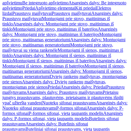
apšvietimu
Be integruoto apšvietimo
Atsarginės dalys: Be integruoto
apšvietimo
Priedai
Apšvietimo elementai
Kiti priedai
Elektros
lizdai
Praustuvų maišytuvai
Praustuvų maišytuvai
Atsarginės dalys:
Praustuvų maišytuvai
Montuojami prie stovo, maitinimas iš
tinklo
Atsarginės dalys: Montuojami prie stovo, maitinimas iš
tinklo
Montuojami prie stovo, maitinimas iš baterijos
Atsarginės
dalys: Montuojami prie stovo, maitinimas iš baterijos
Montuojami
prie stovo, maitinamas generatoriumi
Atsarginės dalys: Montuojami
prie stovo, maitinamas generatoriumi
Montuojami prie stovo,
maišytuvai su viena rankenėle
Montuojami iš sienos, maitinimas iš
tinklo
Atsarginės dalys: Montuojami iš sienos, maitinimas iš
tinklo
Montuojami iš sienos, maitinimas iš baterijos
Atsarginės dalys:
Montuojami iš sienos, maitinimas iš baterijos
Montuojami iš sienos,
maitinamas generatoriumi
Atsarginės dalys: Montuojami iš sienos,
maitinamas generatoriumi
Dviejų rankenų maišytuvas, montuojamas
prie sienos
Atsarginės dalys: Dviejų rankenų maišytuvas,
montuojamas prie sienos
Priedai
Atsarginės dalys: Priedai
Praustuvų
maišytuvams
Atsarginės dalys: Praustuvų maišytuvams
Prietaisų
jungtys praustuvams, plautuvėms, prietaisams ir plautuvėms išpilti
ypač užterštą vandenį
Nuotekų sifonai praustuvams
Atsarginės dalys:
Nuotekų sifonai praustuvams
P-formos sifonai
Atsarginės dalys: P-
formos sifonai
P-formos sifonai, vietą taupantis modelis
Atsarginės
dalys: P-formos sifonai, vietą taupantis modelis
Butelinis sifonai
praustuvams
Atsarginės dalys: Butelinis sifonai
praustuvams
Buteliniai sifonai praustuvams, vietą taupantis