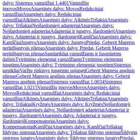
dalys: Sistemos vamzdžiai 1.4401
Vamzdžių
įmovos
Movos
Atsarginės dalys: Movos
Redukciniai
vamzdžiai
Atsarginės dalys: Redukciniai
vamzdžiai
Alkūnės
Atsarginės dalys: Alkūnės
Trišakiai
Atsarginės
dalys: Trišakiai
Neišardomieji adapteriai
Atsarginės dalys:
Neišardomieji adapteriai
Adapteriai ir jungtys, išardomieji
Atsarginės
dalys: Adapteriai ir jungtys, išardomieji
Kamščiai
Atsarginės dalys:
Kamščiai
Jungtys
Atsarginės dalys: Jungtys
Priedai, Geberit Mapress
nerūdijantysis plienas
Atsarginės dalys: Priedai, Geberit Mapress
nerūdijantysis plienas
Sandarikliai vamzdžiams ir fasoninėms
dalims
Tvirtinimo elementai vamzdžiams
Tvirtinimo elementai
jungtims
Atsarginės dalys: Tvirtinimo elementai jungtims
Sistemos
tarpikliai
Varžtų rinkinys jungėmis sujungti
Geberit Mapress anglinis
plienas
Geberit Mapress anglinis plienas
Atsarginės dalys: Geberit
Mapress anglinis plienas
Sistemos vamzdžiai 1.0034
Sistemos
vamzdžiai 1.0215
Vamzdžių įmovos
Movos
Atsarginės dalys:
Movos
Redukciniai vamzdžiai
Atsarginės dalys: Redukciniai
vamzdžiai
Alkūnės
Atsarginės dalys: Alkūnės
Trišakiai
Atsarginės
dalys: Trišakiai
Kryžmės
Atsarginės dalys: Kryžmės
Neišardomieji
adapteriai
Atsarginės dalys: Neišardomieji adapteriai
Adapteriai ir
jungtys, išardomieji
Atsarginės dalys: Adapteriai ir jungtys,
išardomieji
Kompensatoriai
Atsarginės dalys:
Kompensatoriai
Kamščiai
Atsarginės dalys: Kamščiai
Trišakiai
šildymo sistemai
Atsarginės dalys: Trišakiai šildymo sistemai
Šildymo
sistemos jungtys
Atsarginės dalys: Šildymo sistemos jungtys
Priedai,