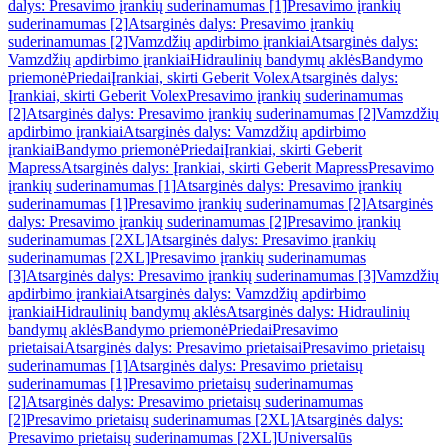
dalys: Presavimo įrankių suderinamumas [1]
Presavimo įrankių
suderinamumas [2]
Atsarginės dalys: Presavimo įrankių
suderinamumas [2]
Vamzdžių apdirbimo įrankiai
Atsarginės dalys:
Vamzdžių apdirbimo įrankiai
Hidraulinių bandymų aklės
Bandymo
priemonė
Priedai
Įrankiai, skirti Geberit Volex
Atsarginės dalys:
Įrankiai, skirti Geberit Volex
Presavimo įrankių suderinamumas
[2]
Atsarginės dalys: Presavimo įrankių suderinamumas [2]
Vamzdžių
apdirbimo įrankiai
Atsarginės dalys: Vamzdžių apdirbimo
įrankiai
Bandymo priemonė
Priedai
Įrankiai, skirti Geberit
Mapress
Atsarginės dalys: Įrankiai, skirti Geberit Mapress
Presavimo
įrankių suderinamumas [1]
Atsarginės dalys: Presavimo įrankių
suderinamumas [1]
Presavimo įrankių suderinamumas [2]
Atsarginės
dalys: Presavimo įrankių suderinamumas [2]
Presavimo įrankių
suderinamumas [2XL]
Atsarginės dalys: Presavimo įrankių
suderinamumas [2XL]
Presavimo įrankių suderinamumas
[3]
Atsarginės dalys: Presavimo įrankių suderinamumas [3]
Vamzdžių
apdirbimo įrankiai
Atsarginės dalys: Vamzdžių apdirbimo
įrankiai
Hidraulinių bandymų aklės
Atsarginės dalys: Hidraulinių
bandymų aklės
Bandymo priemonė
Priedai
Presavimo
prietaisai
Atsarginės dalys: Presavimo prietaisai
Presavimo prietaisų
suderinamumas [1]
Atsarginės dalys: Presavimo prietaisų
suderinamumas [1]
Presavimo prietaisų suderinamumas
[2]
Atsarginės dalys: Presavimo prietaisų suderinamumas
[2]
Presavimo prietaisų suderinamumas [2XL]
Atsarginės dalys:
Presavimo prietaisų suderinamumas [2XL]
Universalūs