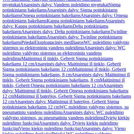
mygtukai
Atsarginės dalys: Vandens nuleidimo mygtukai
Sigma
potinkiniams bakeliams
Atsarginės dalys: Sigma potinkiniams
bakeliams
Omega potinkiniams bakeliams
Atsarginės dalys: Omega
potinkiniams bakeliams
Kappa potinkiniams bakeliams
Atsarginės
dalys: Kappa potinkiniams bakeliams
Delta potinkiniams
bakeliams
Atsarginės dalys: Delta potinkiniams bakeliams
Twinline
potinkiniams bakeliams
Atsarginės dalys: Twinline potinkiniams
bakeliams
Priedai
Eksploatacinės medžiagos
WC nuleidimo valdymo
sistemos su elektroniniu vandens nuleidimu
Atsarginės dalys: WC
nuleidimo valdymo sistemos su elektroniniu vandens
nuleidimu
Maitinimui iš tinklo, Geberit Sigma potinkiniams
bakeliams 12 cm
Atsarginės dalys: Maitinimui iš tinklo, Geberit
Sigma potinkiniams bakeliams 12 cm
Maitinimui iš tinklo, Geberit
Sigma potinkiniams bakeliams, 8 cm
Atsarginės dalys: Maitinimui iš
tinklo, Geberit Sigma potinkiniams bakeliams, 8 cm
Maitinimui iš
tinklo, Geberit Omega potinkiniams bakeliams 12 cm
Atsarginės
dalys: Maitinimui iš tinklo, Geberit Omega potinkiniams bakeliams
12 cm
Maitinimui iš baterijos, Geberit Sigma potinkiniams bakeliams
12 cm
Atsarginės dalys: Maitinimui iš baterijos, Geberit Sigma
potinkiniams bakeliams 12 cm
WC nuleidimo valdymo sistemos, su
pneumatiniu vandens nuleidimu
Atsarginės dalys: WC nuleidimo
valdymo sistemos, su pneumatiniu vandens nuleidimu
Dviejų kiekių
nuleidimo funkcijai
Atsarginės dalys: Dviejų kiekių nuleidimo
funkcijai
Vieno kiekio nuleidimo funkcijai
Atsarginės dalys: Vieno
kiekio nuleidimo funkcijai
Priedai WC nuleidimo valdymo