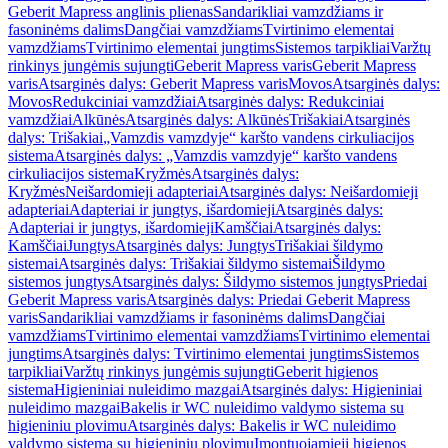
Geberit Mapress anglinis plienas
Sandarikliai vamzdžiams ir
fasoninėms dalims
Dangčiai vamzdžiams
Tvirtinimo elementai
vamzdžiams
Tvirtinimo elementai jungtims
Sistemos tarpikliai
Varžtų
rinkinys jungėmis sujungti
Geberit Mapress varis
Geberit Mapress
varis
Atsarginės dalys: Geberit Mapress varis
Movos
Atsarginės dalys:
Movos
Redukciniai vamzdžiai
Atsarginės dalys: Redukciniai
vamzdžiai
Alkūnės
Atsarginės dalys: Alkūnės
Trišakiai
Atsarginės
dalys: Trišakiai
„Vamzdis vamzdyje“ karšto vandens cirkuliacijos
sistema
Atsarginės dalys: „Vamzdis vamzdyje“ karšto vandens
cirkuliacijos sistema
Kryžmės
Atsarginės dalys:
Kryžmės
Neišardomieji adapteriai
Atsarginės dalys: Neišardomieji
adapteriai
Adapteriai ir jungtys, išardomieji
Atsarginės dalys:
Adapteriai ir jungtys, išardomieji
Kamščiai
Atsarginės dalys:
Kamščiai
Jungtys
Atsarginės dalys: Jungtys
Trišakiai šildymo
sistemai
Atsarginės dalys: Trišakiai šildymo sistemai
Šildymo
sistemos jungtys
Atsarginės dalys: Šildymo sistemos jungtys
Priedai
Geberit Mapress varis
Atsarginės dalys: Priedai Geberit Mapress
varis
Sandarikliai vamzdžiams ir fasoninėms dalims
Dangčiai
vamzdžiams
Tvirtinimo elementai vamzdžiams
Tvirtinimo elementai
jungtims
Atsarginės dalys: Tvirtinimo elementai jungtims
Sistemos
tarpikliai
Varžtų rinkinys jungėmis sujungti
Geberit higienos
sistema
Higieniniai nuleidimo mazgai
Atsarginės dalys: Higieniniai
nuleidimo mazgai
Bakelis ir WC nuleidimo valdymo sistema su
higieniniu plovimu
Atsarginės dalys: Bakelis ir WC nuleidimo
valdymo sistema su higieniniu plovimu
Įmontuojamieji higienos