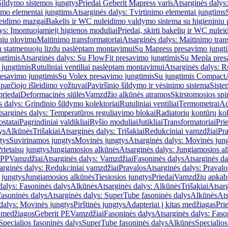
Šildymo sistemos jungtys
Priedai Geberit Mapress varis
Atsarginės dalys:
imo elementai jungtims
Atsarginės dalys: Tvirtinimo elementai jungtims
leidimo mazgai
Bakelis ir WC nuleidimo valdymo sistema su higieniniu
ys: Įmontuojamieji higienos moduliai
Priedai, skirti bakelių ir WC nul
iniu plovimu
Maitinimo transformatoriai
Atsarginės dalys: Maitinimo tran
su statmenuoju lizdu paslėptam montavimui
Su Mapress presavimo jungt
gtimis
Atsarginės dalys: Su FlowFit presavimo jungtimis
Su Mepla pres
 jungtimis
Rutuliniai ventiliai paslėptam montavimui
Atsarginės dalys: R
resavimo jungtimis
Su Volex presavimo jungtimis
Su jungtimis Compact
parčiojo išleidimo vožtuvai
Paviršinio šildymo ir vėsinimo sistema
Siste
priedai
Deformacinės siūlės
Vamzdžio alkūnės atramos
Skirstomosios spi
s dalys: Grindinio šildymo kolektoriai
Rutuliniai ventiliai
Termometrai
Ad
sarginės dalys: Temperatūros reguliavimo blokai
Radiatorių kontūrų kol
ostatai
Pagrindiniai valdikliai
Ryšio moduliai
Jutikliai
Transformatoriai
Pri
ys
Alkūnės
Trišakiai
Atsarginės dalys: Trišakiai
Redukciniai vamzdžiai
Pr
tys
Suvirinamos jungtys
Movinės jungtys
Atsarginės dalys: Movinės jun
rietaisų jungtys
Jungiamosios alkūnės
Atsarginės dalys: Jungiamosios a
-PP
Vamzdžiai
Atsarginės dalys: Vamzdžiai
Fasoninės dalys
Atsarginės da
arginės dalys: Redukciniai vamzdžiai
Pravalos
Atsarginės dalys: Pravalo
ų jungtys
Jungiamosios alkūnės
Tiesiosios jungtys
Priedai
Vamzdžių apkab
dalys: Fasoninės dalys
Alkūnės
Atsarginės dalys: Alkūnės
Trišakiai
Atsarg
asoninės dalys
Atsarginės dalys: SuperTube fasoninės dalys
Alkūnės
Ats
dalys: Movinės jungtys
Pirštinės jungtys
Adapteriai į kitas medžiagas
Pri
 medžiagos
Geberit PE
Vamzdžiai
Fasoninės dalys
Atsarginės dalys: Faso
Specialios fasoninės dalys
SuperTube fasoninės dalys
Alkūnės
Specialios