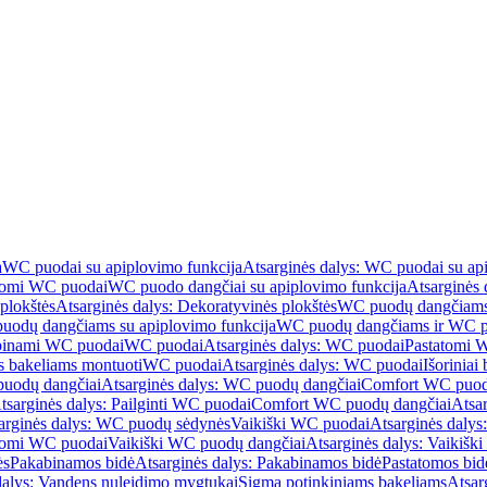
a
WC puodai su apiplovimo funkcija
Atsarginės dalys: WC puodai su ap
atomi WC puodai
WC puodo dangčiai su apiplovimo funkcija
Atsarginės 
plokštės
Atsarginės dalys: Dekoratyvinės plokštės
WC puodų dangčiams 
uodų dangčiams su apiplovimo funkcija
WC puodų dangčiams ir WC pu
abinami WC puodai
WC puodai
Atsarginės dalys: WC puodai
Pastatomi 
s bakeliams montuoti
WC puodai
Atsarginės dalys: WC puodai
Išoriniai
uodų dangčiai
Atsarginės dalys: WC puodų dangčiai
Comfort WC puod
tsarginės dalys: Pailginti WC puodai
Comfort WC puodų dangčiai
Atsa
arginės dalys: WC puodų sėdynės
Vaikiški WC puodai
Atsarginės dalys
atomi WC puodai
Vaikiški WC puodų dangčiai
Atsarginės dalys: Vaikiš
ės
Pakabinamos bidė
Atsarginės dalys: Pakabinamos bidė
Pastatomos bid
dalys: Vandens nuleidimo mygtukai
Sigma potinkiniams bakeliams
Atsar