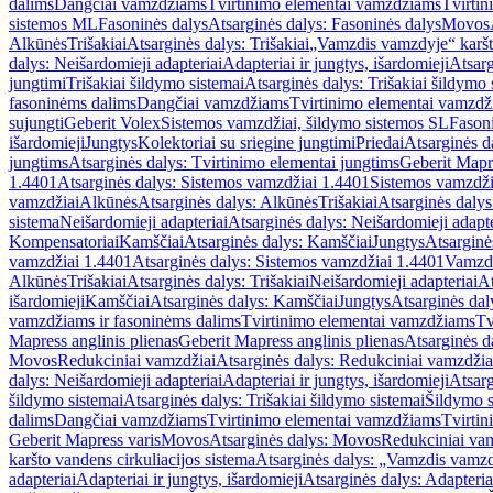
dalims
Dangčiai vamzdžiams
Tvirtinimo elementai vamzdžiams
Tvirtin
sistemos ML
Fasoninės dalys
Atsarginės dalys: Fasoninės dalys
Movos
Alkūnės
Trišakiai
Atsarginės dalys: Trišakiai
„Vamzdis vamzdyje“ karšto
dalys: Neišardomieji adapteriai
Adapteriai ir jungtys, išardomieji
Atsarg
jungtimi
Trišakiai šildymo sistemai
Atsarginės dalys: Trišakiai šildymo 
fasoninėms dalims
Dangčiai vamzdžiams
Tvirtinimo elementai vamzd
sujungti
Geberit Volex
Sistemos vamzdžiai, šildymo sistemos SL
Fasoni
išardomieji
Jungtys
Kolektoriai su sriegine jungtimi
Priedai
Atsarginės d
jungtims
Atsarginės dalys: Tvirtinimo elementai jungtims
Geberit Mapre
1.4401
Atsarginės dalys: Sistemos vamzdžiai 1.4401
Sistemos vamzdži
vamzdžiai
Alkūnės
Atsarginės dalys: Alkūnės
Trišakiai
Atsarginės dalys:
sistema
Neišardomieji adapteriai
Atsarginės dalys: Neišardomieji adapte
Kompensatoriai
Kamščiai
Atsarginės dalys: Kamščiai
Jungtys
Atsarginė
vamzdžiai 1.4401
Atsarginės dalys: Sistemos vamzdžiai 1.4401
Vamzd
Alkūnės
Trišakiai
Atsarginės dalys: Trišakiai
Neišardomieji adapteriai
At
išardomieji
Kamščiai
Atsarginės dalys: Kamščiai
Jungtys
Atsarginės dal
vamzdžiams ir fasoninėms dalims
Tvirtinimo elementai vamzdžiams
Tv
Mapress anglinis plienas
Geberit Mapress anglinis plienas
Atsarginės d
Movos
Redukciniai vamzdžiai
Atsarginės dalys: Redukciniai vamzdžia
dalys: Neišardomieji adapteriai
Adapteriai ir jungtys, išardomieji
Atsarg
šildymo sistemai
Atsarginės dalys: Trišakiai šildymo sistemai
Šildymo s
dalims
Dangčiai vamzdžiams
Tvirtinimo elementai vamzdžiams
Tvirtin
Geberit Mapress varis
Movos
Atsarginės dalys: Movos
Redukciniai va
karšto vandens cirkuliacijos sistema
Atsarginės dalys: „Vamzdis vamzdy
adapteriai
Adapteriai ir jungtys, išardomieji
Atsarginės dalys: Adapteriai