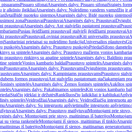
i pisuarams
Pisuaro sifonai
Atsarginės dalys: Pisuaro sifonai
Sraigės form
r alkūnių ilgikliai
Atsarginės dalys: Nuleidimo vandens vamzdžių ir alk
anžetai
Bidė nuotekų sistemos
Atsarginės dalys: Bidė nuotekų sistemos
usimosi zona
Praustuvai
Praustuvai
Atsarginės dalys: Praustuvai
Dvigubi 
mi praustuvai
Atsarginės dalys: Ant stalviršio pastatomi praustuvai
Praus
ambariams
Pusiau įleidžiami praustuvai
Į stalviršį įleidžiami praustuvai
Ats
ki praustuvai
Praustuvai
Loviniai praustuvai
Kiti universalūs praustuvai
A
enį
Sanitariniai prietaisai su nuleidimo funkcija
Universalios plautuvės
Gip
vų puskojės
Atsarginės dalys: Praustuvų puskojės
Priedai
Sifono dangtelis
inys su spintele
Atsarginės dalys: Praustuvo mažiems vonios kambariam
io praustuvo rinkinys su apatine spintele
Atsarginės dalys: Baldinio prau
tine spintele
Vonios kambario baldai
Praustuvų spintelės
Atsarginės dalys
ms
Praustuvams
Atsarginės dalys: Praustuvams
Dvigubiems praustuvams
raustuvams
Atsarginės dalys: Kampiniams praustuvams
Praustuvų stalvir
m dubens formos praustuvui
Ant stalviršio pastatomam stačiakampiam pra
šoninės spintelės
Atsarginės dalys: Žemos šoninės spintelės
Aukštos spin
ntelės
Atsarginės dalys: Pakabinamos spintelės
Kiti vonios kambario bal
riedai
Stalčių įdėklai ir dėžutės
Rankšluosčių laikikliai ir kabliukai
Apšvie
dinės spintelės
Veidrodžiai
Atsarginės dalys: Veidrodžiai
Su integruotu ap
imu
Atsarginės dalys: Su integruotu apšvietimu
Be integruoto apšvietimo
išytuvai
Atsarginės dalys: Praustuvų maišytuvai
Montuojami prie stovo, 
rginės dalys: Montuojami prie stovo, maitinimas iš baterijos
Montuojami 
ai su viena rankenėle
Montuojami iš sienos, maitinimas iš tinklo
Atsargin
maitinimas iš baterijos
Montuojami iš sienos, maitinamas generatoriumi
sarginės dalys: Dviejų rankenų maišytuvas, montuojamas prie sienos
Pri