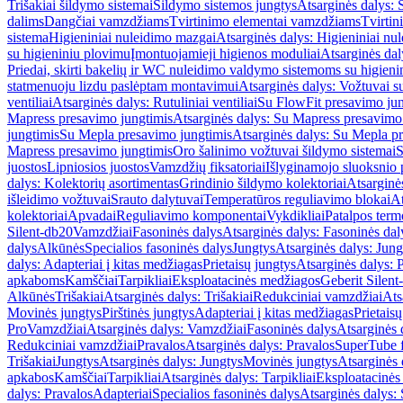
Trišakiai šildymo sistemai
Šildymo sistemos jungtys
Atsarginės dalys: 
dalims
Dangčiai vamzdžiams
Tvirtinimo elementai vamzdžiams
Tvirtin
sistema
Higieniniai nuleidimo mazgai
Atsarginės dalys: Higieniniai nu
su higieniniu plovimu
Įmontuojamieji higienos moduliai
Atsarginės dal
Priedai, skirti bakelių ir WC nuleidimo valdymo sistemoms su higien
statmenuoju lizdu paslėptam montavimui
Atsarginės dalys: Vožtuvai 
ventiliai
Atsarginės dalys: Rutuliniai ventiliai
Su FlowFit presavimo jun
Mapress presavimo jungtimis
Atsarginės dalys: Su Mapress presavimo
jungtimis
Su Mepla presavimo jungtimis
Atsarginės dalys: Su Mepla p
Mapress presavimo jungtimis
Oro šalinimo vožtuvai šildymo sistemai
S
juostos
Lipniosios juostos
Vamzdžių fiksatoriai
Išlyginamojo sluoksnio 
dalys: Kolektorių asortimentas
Grindinio šildymo kolektoriai
Atsarginė
išleidimo vožtuvai
Srauto dalytuvai
Temperatūros reguliavimo blokai
At
kolektoriai
Apvadai
Reguliavimo komponentai
Vykdikliai
Patalpos term
Silent-db20
Vamzdžiai
Fasoninės dalys
Atsarginės dalys: Fasoninės dal
dalys
Alkūnės
Specialios fasoninės dalys
Jungtys
Atsarginės dalys: Jung
dalys: Adapteriai į kitas medžiagas
Prietaisų jungtys
Atsarginės dalys: P
apkaboms
Kamščiai
Tarpikliai
Eksploatacinės medžiagos
Geberit Silent
Alkūnės
Trišakiai
Atsarginės dalys: Trišakiai
Redukciniai vamzdžiai
Ats
Movinės jungtys
Pirštinės jungtys
Adapteriai į kitas medžiagas
Prietais
Pro
Vamzdžiai
Atsarginės dalys: Vamzdžiai
Fasoninės dalys
Atsarginės 
Redukciniai vamzdžiai
Pravalos
Atsarginės dalys: Pravalos
SuperTube f
Trišakiai
Jungtys
Atsarginės dalys: Jungtys
Movinės jungtys
Atsarginės 
apkabos
Kamščiai
Tarpikliai
Atsarginės dalys: Tarpikliai
Eksploatacinės
dalys: Pravalos
Adapteriai
Specialios fasoninės dalys
Atsarginės dalys: 