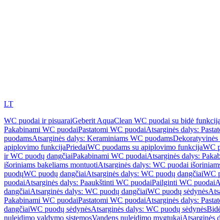
LT
WC puodai ir pisuarai
Geberit AquaClean WC puodai su bidė funkcij
Pakabinami WC puodai
Pastatomi WC puodai
Atsarginės dalys: Past
puodams
Atsarginės dalys: Keraminiams WC puodams
Dekoratyvinės 
apiplovimo funkcija
Priedai
WC puodams su apiplovimo funkcija
WC p
ir WC puodų dangčiai
Pakabinami WC puodai
Atsarginės dalys: Pak
išoriniams bakeliams montuoti
Atsarginės dalys: WC puodai išoriniam
puodų
WC puodų dangčiai
Atsarginės dalys: WC puodų dangčiai
WC p
puodai
Atsarginės dalys: Paaukštinti WC puodai
Pailginti WC puodai
A
dangčiai
Atsarginės dalys: WC puodų dangčiai
WC puodų sėdynės
Ats
Pakabinami WC puodai
Pastatomi WC puodai
Atsarginės dalys: Past
dangčiai
WC puodų sėdynės
Atsarginės dalys: WC puodų sėdynės
Bid
nuleidimo valdymo sistemos
Vandens nuleidimo mygtukai
Atsarginės 