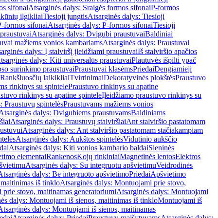
os sifonai
Atsarginės dalys: Sraigės formos sifonai
P-formos
ūnių ilgikliai
Tiesioji jungtis
Atsarginės dalys: Tiesioji
P-formos sifonai
Atsarginės dalys: P-formos sifonai
Tiesioji
praustuvai
Atsarginės dalys: Dvigubi praustuvai
Baldiniai
tuvai mažiems vonios kambariams
Atsarginės dalys: Praustuvai
arginės dalys: Į stalviršį įleidžiami praustuvai
Iš stalviršio apačios
tsarginės dalys: Kiti universalūs praustuvai
Plautuvės išpilti ypač
so surinkimo praustuvai
Praustuvai klasėms
Priedai
Dengiamieji
Rankšluosčių laikikliai
Tvirtinimai
Dekoratyvinės plokštės
Praustuvo
s rinkinys su spintele
Praustuvo rinkinys su apatine
stuvo rinkinys su apatine spintele
Įleidžiamo praustuvo rinkinys su
: Praustuvų spintelės
Praustuvams mažiems vonios
Atsarginės dalys: Dvigubiems praustuvams
Baldiniams
šiai
Atsarginės dalys: Praustuvų stalviršiai
Ant stalviršio pastatomam
ustuvui
Atsarginės dalys: Ant stalviršio pastatomam stačiakampiam
telės
Atsarginės dalys: Aukštos spintelės
Vidutinio aukščio
dai
Atsarginės dalys: Kiti vonios kambario baldai
Sieninės
timo elementai
Rankenos
Kojų rinkiniai
Magnetinės lentos
Elektros
švietimu
Atsarginės dalys: Su integruotu apšvietimu
Veidrodinės
Atsarginės dalys: Be integruoto apšvietimo
Priedai
Apšvietimo
maitinimas iš tinklo
Atsarginės dalys: Montuojami prie stovo,
prie stovo, maitinamas generatoriumi
Atsarginės dalys: Montuojami
ės dalys: Montuojami iš sienos, maitinimas iš tinklo
Montuojami iš
Atsarginės dalys: Montuojami iš sienos, maitinamas
edai
Atsarginės dalys: Priedai
Praustuvų maišytuvams
Atsarginės dalys: