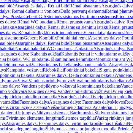
štės
Priedai
Atsarginės dalys: Priedai
Potinkiniai rėmai
Atsarginės dalys: 
ai bidė
Atsarginės dalys: Rėmai bidė
Rėmai pisuarams
Atsarginės dalys
 dalys: Rėmai dušams ir vonioms
Dušo pertvarų elementai
Rėmai plautu
alys: Priedai
Geberit GIS
Sieninės sistemos
Tvirtinimo sistemos
Priedai 
nės dalys: Rėmai WC puodams
Rėmai praustuvams
Atsarginės dalys: R
u lataku
Atsarginės dalys: Rėmai dušams su sieniniu lataku
Rėmai praust
nės dalys: Rėmai skalbyklėms ir indaplovėms
Elementai apkrovoms
Prie
ų sistemoms
Geberit Kombifix
Potinkiniai rėmai
Atsarginės dalys: Potin
ai bidė
Atsarginės dalys: Rėmai bidė
Rėmai pisuarams
Atsarginės dalys
 bakeliai
Išoriniai bakeliai WC puodams, iš plastiko
Atsarginės dalys: Išo
tsarginės dalys: Kabantis aukštai
Kabantis žemai ir vidutiniame aukštyj
iniai bakeliai WC puodams, iš sanitarinės keramikos
Montuojami ant W
nuleidimo vamzdžiai išoriniams bakeliams
Kabantis aukštai
Atsarginės d
gtys
Kampiniai vožtuvai
Riebokšliai
Potinkiniai bakeliai
Sigma potinkiniai
potinkiniai bakeliai
Atsarginės dalys: Delta potinkiniai bakeliai
Vandens 
ildymo vožtuvai
Vandens pripildymo vožtuvai potinkiniams bakeliams
At
inės dalys: Vandens pripildymo vožtuvai keraminiams bakeliams
Vanden
imo vožtuvai
Atsarginės dalys: Vandens nuleidimo vožtuvai
Dviejų kiek
iejų kiekių nuleidimo funkcija
Atsarginės dalys: Dviejų kiekių nuleidi
 vamzdžiai
Fasoninės dalys
Atsarginės dalys: Fasoninės dalys
Movos
Red
ens cirkuliacijos sistema
Neišardomieji adapteriai
Adapteriai ir jungtys,
dapteriai ir jungtys šildymo sistemai, išardomosios
Šildymo sistemos ju
ams
Tvirtinimo elementai jungtims
Sistemos tarpikliai
Varžtų rinkinys jun
lys
Atsarginės dalys: Fasoninės dalys
Tvirtinimo kronšteinas
Trišakiai
Nei
riai su sriegine jungtimi
Šildymo sistemos prijungimo moduliai
Priedai
A