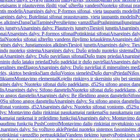
etaisams ir plautuvėms išpilti ypač užterštą vandenį
Nuotekų sifonai pr
ntis modelis
Atsarginės dalys: P-formos sifonai, vietą taupantis modelis
B
arginės dalys: Buteliniai sifonai praustuvams, vietą taupantis modelis
Po
s alkūnės
Dangčiai
Tarpinės
Persiliejimo vamzdžiai
Prailginimai
Įjungima
ės jungtys
Atsarginės dalys: Plautuvės jungtys
Tiesioji jungtis
Atsarginės 
onai
Atsarginės dalys: P-formos sifonai
Potinkiniai sifonai
Atsarginės daly
dai
Nuotekų sifonai užteršto vandens išpylimo kriauklėms
Atsarginės dal
rginės dalys: Jungiamosios alkūnės
Tiesioji jungtis
Atsarginės dalys: Tiesi
indų nuotekų sistema
Atsarginės dalys: Dušo grindų nuotekų sistema
Duš
ai
Atsarginės dalys: Dušo paviršiaus sifonai
Dušo trapų priedai
Atsarginė
eninių dušo latakų priedai
Dušo padėklai ir dušo paviršiai
Atsarginės daly
neralinės medžiagos
Atsarginės dalys: Dušo paviršiai iš mineralinės med
elės, skirtos beslenksčiam dušui
Vonios sienelės
Dušo durys
Priedai
Nišos
dikiams
Montavimo elementai
Kojelių rinkinys ir skersinių sijų bei sieni
ginės dalys: Nuotekų sifonai dušo padėklams, d52
Su sifono angos dang
lis
Atsarginės dalys: Sifono dangtelis
Nuotekų sifonai dušo padėklams, 
mo angos dangtelio
Atsarginės dalys: Be išleidimo angos dangtelio
Sifon
90
Su sifono angos dangteliu
Atsarginės dalys: Su sifono angos dangteliu
ifonai vonioms, d52
Atsarginės dalys: Nuotekų sifonai vonioms, d52
Su
lys: Montavimo dalių rinkiniai pasukamajai rankenai
Su pasukamąja ran
amajai rankenai ir prileidimo funkcijai
Atsarginės dalys: Montavimo dal
paudimu funkcija PushControl
Montavimo dalių rinkiniai mygtukinio v
tsarginės dalys: Su vožtuvo akle
Priedai nuotekų sistemos fasoninėms 
otinkiniai vamzdžio pertraukikliai
Vandens tiekimo jungtys
Potinkinės s