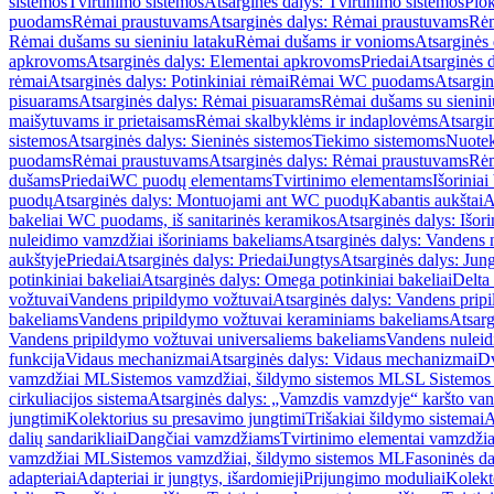
sistemos
Tvirtinimo sistemos
Atsarginės dalys: Tvirtinimo sistemos
Plok
puodams
Rėmai praustuvams
Atsarginės dalys: Rėmai praustuvams
Rėm
Rėmai dušams su sieniniu lataku
Rėmai dušams ir vonioms
Atsarginės
apkrovoms
Atsarginės dalys: Elementai apkrovoms
Priedai
Atsarginės d
rėmai
Atsarginės dalys: Potinkiniai rėmai
Rėmai WC puodams
Atsargi
pisuarams
Atsarginės dalys: Rėmai pisuarams
Rėmai dušams su sienini
maišytuvams ir prietaisams
Rėmai skalbyklėms ir indaplovėms
Atsargi
sistemos
Atsarginės dalys: Sieninės sistemos
Tiekimo sistemoms
Nuotek
puodams
Rėmai praustuvams
Atsarginės dalys: Rėmai praustuvams
Rėm
dušams
Priedai
WC puodų elementams
Tvirtinimo elementams
Išoriniai
puodų
Atsarginės dalys: Montuojami ant WC puodų
Kabantis aukštai
A
bakeliai WC puodams, iš sanitarinės keramikos
Atsarginės dalys: Išor
nuleidimo vamzdžiai išoriniams bakeliams
Atsarginės dalys: Vandens 
aukštyje
Priedai
Atsarginės dalys: Priedai
Jungtys
Atsarginės dalys: Jun
potinkiniai bakeliai
Atsarginės dalys: Omega potinkiniai bakeliai
Delta 
vožtuvai
Vandens pripildymo vožtuvai
Atsarginės dalys: Vandens prip
bakeliams
Vandens pripildymo vožtuvai keraminiams bakeliams
Atsarg
Vandens pripildymo vožtuvai universaliems bakeliams
Vandens nuleid
funkcija
Vidaus mechanizmai
Atsarginės dalys: Vidaus mechanizmai
Dv
vamzdžiai ML
Sistemos vamzdžiai, šildymo sistemos ML
SL Sistemos
cirkuliacijos sistema
Atsarginės dalys: „Vamzdis vamzdyje“ karšto vand
jungtimi
Kolektorius su presavimo jungtimi
Trišakiai šildymo sistemai
A
dalių sandarikliai
Dangčiai vamzdžiams
Tvirtinimo elementai vamzdži
vamzdžiai ML
Sistemos vamzdžiai, šildymo sistemos ML
Fasoninės da
adapteriai
Adapteriai ir jungtys, išardomieji
Prijungimo moduliai
Kolekto