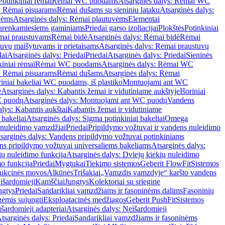
Potinkiniai rėmai
Rėmai WC puodams
Atsarginės dalys: Rėmai WC
: Rėmai pisuarams
Rėmai dušams su sieniniu lataku
Atsarginės dalys:
vėms
Atsarginės dalys: Rėmai plautuvėms
Elementai
surenkamiesiems gaminiams
Priedai garso izoliacijai
Plokštės
Potinkiniai
ėmai praustuvams
Rėmai bidė
Atsarginės dalys: Rėmai bidė
Rėmai
uvų maišytuvams ir prietaisams
Atsarginės dalys: Rėmai praustuvų
dai
Atsarginės dalys: Priedai
Priedai
Atsarginės dalys: Priedai
Sieninės
kiniai rėmai
Rėmai WC puodams
Atsarginės dalys: Rėmai WC
: Rėmai pisuarams
Rėmai dušams
Atsarginės dalys: Rėmai
riniai bakeliai WC puodams, iš plastiko
Montuojami ant WC
e
Atsarginės dalys: Kabantis žemai ir vidutiniame aukštyje
Išoriniai
C puodų
Atsarginės dalys: Montuojami ant WC puodų
Vandens
alys: Kabantis aukštai
Kabantis žemai ir vidutiniame
 bakeliai
Atsarginės dalys: Sigma potinkiniai bakeliai
Omega
nuleidimo vamzdžiai
Priedai
Pripildymo vožtuvai ir vandens nuleidimo
sarginės dalys: Vandens pripildymo vožtuvai potinkiniams
s pripildymo vožtuvai universaliems bakeliams
Atsarginės dalys:
ių nuleidimo funkcija
Atsarginės dalys: Dviejų kiekių nuleidimo
mo funkcija
Priedai
Mygtukai
Tiekimo sistemos
Geberit FlowFit
Sistemos
ukcinės movos
Alkūnės
Trišakiai
„Vamzdis vamzdyje“ karšto vandens
 išardomieji
Kamščiai
Jungtys
Kolektoriai su sriegine
ngtys
Priedai
Sandarikliai vamzdžiams ir fasoninėms dalims
Fasoninių
gėmis sujungti
Eksploatacinės medžiagos
Geberit PushFit
Sistemos
šardomieji adapteriai
Atsarginės dalys: Neišardomieji
tsarginės dalys: Priedai
Sandarikliai vamzdžiams ir fasoninėms