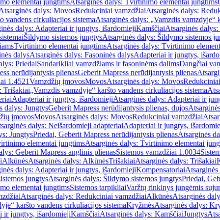
imo elementai jungtims
Atsarginės dalys: Tvirtinimo elementai jungtims
Atsarginės dalys: Movos
Redukciniai vamzdžiai
Atsarginės dalys: Reduk
 vandens cirkuliacijos sistema
Atsarginės dalys: „Vamzdis vamzdyje“ ka
inės dalys: Adapteriai ir jungtys, išardomieji
Kamščiai
Atsarginės dalys:
sistemai
Šildymo sistemos jungtys
Atsarginės dalys: Šildymo sistemos ju
žiams
Tvirtinimo elementai jungtims
Atsarginės dalys: Tvirtinimo element
nės dalys
Atsarginės dalys: Fasoninės dalys
Adapteriai ir jungtys, išardo
alys: Priedai
Sandarikliai vamzdžiams ir fasoninėms dalims
Dangčiai va
ss nerūdijantysis plienas
Geberit Mapress nerūdijantysis plienas
Atsargi
ai 1.4521
Vamzdžių įmovos
Movos
Atsarginės dalys: Movos
Redukcinia
 Trišakiai
„Vamzdis vamzdyje“ karšto vandens cirkuliacijos sistema
Ats
riai
Adapteriai ir jungtys, išardomieji
Atsarginės dalys: Adapteriai ir jun
s dalys: Jungtys
Geberit Mapress nerūdijantysis plienas, dujos
Atsarginės
žių įmovos
Movos
Atsarginės dalys: Movos
Redukciniai vamzdžiai
Atsar
sarginės dalys: Neišardomieji adapteriai
Adapteriai ir jungtys, išardomie
ys: Jungtys
Priedai, Geberit Mapress nerūdijantysis plienas
Atsarginės da
irtinimo elementai jungtims
Atsarginės dalys: Tvirtinimo elementai jun
alys: Geberit Mapress anglinis plienas
Sistemos vamzdžiai 1.0034
Siste
i
Alkūnės
Atsarginės dalys: Alkūnės
Trišakiai
Atsarginės dalys: Trišakiai
inės dalys: Adapteriai ir jungtys, išardomieji
Kompensatoriai
Atsarginės
istemos jungtys
Atsarginės dalys: Šildymo sistemos jungtys
Priedai, Geb
imo elementai jungtims
Sistemos tarpikliai
Varžtų rinkinys jungėmis suju
mzdžiai
Atsarginės dalys: Redukciniai vamzdžiai
Alkūnės
Atsarginės dal
je“ karšto vandens cirkuliacijos sistema
Kryžmės
Atsarginės dalys: K
 ir jungtys, išardomieji
Kamščiai
Atsarginės dalys: Kamščiai
Jungtys
Atsa