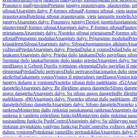
Praustuvų maišytuvams
Prietaisų jungtys praustuvams, plautuvėms, pri
sifonai
Atsarginės dalys: P-formos sifonai
P-formos sifonai, vietą taupa
praustuvams
Buteliniai sifonai praustuvams, vietą taupantis modelis
Ats
jungtys
Atsarginės dalys: Praustuvo jungtys
Tiesioji jungtis
Jungiamosio
plautuvėms
P-formos sifonai
Atsarginės dalys: P-formos sifonai
Plautuv
prietaisams
Atsarginės dalys: Nuotekų sifonai prietaisams
P-formos sif
sifonai
Prijungimo moduliai
Atsarginės dalys: Prijungimo moduliai
Prie
kriauklėms
Sifonai
Atsarginės dalys: Sifonai
Jungiamosios alkūnės
Atsa
vožtuvai
Priedai
Atsarginės dalys: Priedai
Dušai ir vonios
Dušai
Dušo gr
latakams
Atsarginės dalys: Priedai dušo latakams
Dušo paviršiaus sifon
Sieniniai dušo latakai
Sieninių dušo latakų priedai
Atsarginės dalys: Si
medžiagos ir Geberit Duofix tvirtinimo elementai
Dušo paviršiai iš mi
elementai
Priedai
Dušo pertvaros
Dušo pertvaros
Stacionarios dušo sien
akrilo
Stačiakampės vonios
Vonios iš mineralinės medžiagos
Vonios kū
jungtys dušams ir vonioms
Nuotekų sifonai dušo padėklams, d52
Atsar
dangtelio
Atsarginės dalys: Be išleidimo angos dangtelio
Sifono dangte
angos dangteliu
Atsarginės dalys: Su sifono angos dangteliu
Be išleidi
padėklams, d90
Atsarginės dalys: Nuotekų sifonai dušo padėklams, d
dangtelio
Sifono dangtelis
Atsarginės dalys: Sifono dangtelis
Nuotekų s
rankena
Montavimo dalių rinkiniai pasukamajai rankenai
Atsarginės da
rankena ir vandens prileidimo funkcija
Montavimo dalių rinkiniai pasuk
paspaudimu funkcija PushControl
Atsarginės dalys: Su uždarymo pas
rinkiniai mygtukinio valdymo funkcijai PushControl
Su vožtuvo akle
A
dalims vonioms
Potinkiniai vamzdžio pertraukikliai
Atsarginės dalys: P