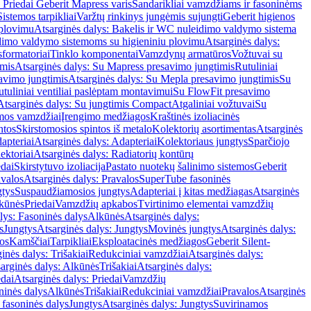
 Priedai Geberit Mapress varis
Sandarikliai vamzdžiams ir fasoninėms
Sistemos tarpikliai
Varžtų rinkinys jungėmis sujungti
Geberit higienos
 plovimu
Atsarginės dalys: Bakelis ir WC nuleidimo valdymo sistema
eidimo valdymo sistemoms su higieniniu plovimu
Atsarginės dalys:
sformatoriai
Tinklo komponentai
Vamzdynų armatūros
Vožtuvai su
imis
Atsarginės dalys: Su Mapress presavimo jungtimis
Rutuliniai
avimo jungtimis
Atsarginės dalys: Su Mepla presavimo jungtimis
Su
utuliniai ventiliai paslėptam montavimui
Su FlowFit presavimo
Atsarginės dalys: Su jungtimis Compact
Atgaliniai vožtuvai
Su
mos vamzdžiai
Įrengimo medžiagos
Kraštinės izoliacinės
ntos
Skirstomosios spintos iš metalo
Kolektorių asortimentas
Atsarginės
apteriai
Atsarginės dalys: Adapteriai
Kolektoriaus jungtys
Sparčiojo
ektoriai
Atsarginės dalys: Radiatorių kontūrų
edai
Skirstytuvo izoliacija
Pastato nuotekų šalinimo sistemos
Geberit
avalos
Atsarginės dalys: Pravalos
SuperTube fasoninės
gtys
Suspaudžiamosios jungtys
Adapteriai į kitas medžiagas
Atsarginės
lkūnės
Priedai
Vamzdžių apkabos
Tvirtinimo elementai vamzdžių
lys: Fasoninės dalys
Alkūnės
Atsarginės dalys:
s
Jungtys
Atsarginės dalys: Jungtys
Movinės jungtys
Atsarginės dalys:
os
Kamščiai
Tarpikliai
Eksploatacinės medžiagos
Geberit Silent-
inės dalys: Trišakiai
Redukciniai vamzdžiai
Atsarginės dalys:
arginės dalys: Alkūnės
Trišakiai
Atsarginės dalys:
edai
Atsarginės dalys: Priedai
Vamzdžių
ninės dalys
Alkūnės
Trišakiai
Redukciniai vamzdžiai
Pravalos
Atsarginės
 fasoninės dalys
Jungtys
Atsarginės dalys: Jungtys
Suvirinamos