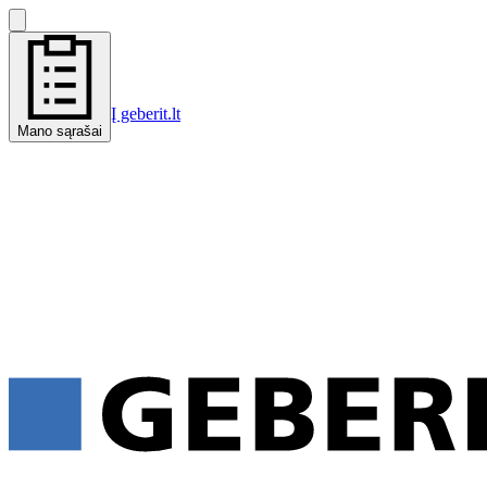
Į geberit.lt
Mano sąrašai