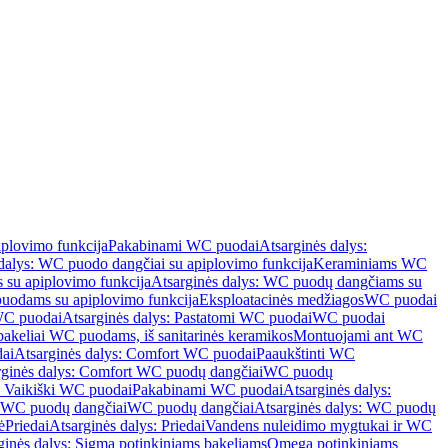
iplovimo funkcija
Pakabinami WC puodai
Atsarginės dalys:
dalys: WC puodo dangčiai su apiplovimo funkcija
Keraminiams WC
su apiplovimo funkcija
Atsarginės dalys: WC puodų dangčiams su
odams su apiplovimo funkcija
Eksploatacinės medžiagos
WC puodai
WC puodai
Atsarginės dalys: Pastatomi WC puodai
WC puodai
 bakeliai WC puodams, iš sanitarinės keramikos
Montuojami ant WC
ai
Atsarginės dalys: Comfort WC puodai
Paaukštinti WC
rginės dalys: Comfort WC puodų dangčiai
WC puodų
: Vaikiški WC puodai
Pakabinami WC puodai
Atsarginės dalys:
ki WC puodų dangčiai
WC puodų dangčiai
Atsarginės dalys: WC puodų
ė
Priedai
Atsarginės dalys: Priedai
Vandens nuleidimo mygtukai ir WC
ginės dalys: Sigma potinkiniams bakeliams
Omega potinkiniams