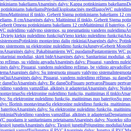
inkiniams bakeliams
Atsarginės dalys: Kappa potinkiniams bakeliams
De
e potinkiniams bakeliams
Priedai
Eksploatacinės medžiagos
WC nuleidimo
idimu
Maitinimui iš tinklo, Geberit Sigma potinkiniams bakeliams 12 cm
keliams, 8 cm
Atsarginės dalys: Maitinimui iš tinklo, Geberit Sigma pot
, Geberit Omega potinkiniams bakeliams 12 cm
Maitinimui iš baterijos, 
WC nuleidimo valdymo sistemos, su pneumatiniu vandens nuleidimu
At
 Dviejų kiekių nuleidimo funkcijai
Vieno kiekio nuleidimo funkcijai
Atsa
 sistemoms
Potinkinio montavimo dalių rinkiniai
Atsarginės dalys: Potin
o sistemoms su elektronine nuleidimo funkcija
Jungtys
Geberit Monolit
ms
Atsarginės dalys: Pakabinamiems WC puodams
Pastatomiems WC p
itariniai moduliai, skirti bidė
Atsarginės dalys: Sanitariniai moduliai, ski
mo režimas, su vidiniu apvadu
Atsarginės dalys: Pisuarai, vandens nulei
inės dalys: Pisuarai, vandens nuleidimo režimas, be vidinio apvado
Išor
stema
Atsarginės dalys: Su integruota pisuarų valdymo sistema
Integruot
ngčiui
Atsarginės dalys: Pisuarai, vandens nuleidimo rėžimas, su dangči
e dangčio
Atsarginės dalys: Be dangčio
Pisuarų pertvaros
Pisuarų pertvar
idimo vandens vamzdžiai, alkūnės ir adapteriai
Atsarginės dalys: Nulei
 montavimas
Su elektronine nuleidimo funkcija, maitinimas iš tinklo
Atsar
lys: Su elektronine nuleidimo funkcija, maitinimas nuo baterijos
Su pneu
alys: Išorinis montavimas
Su elektronine nuleidimo funkcija, maitinimas 
baterijos
Atsarginės dalys: Su elektronine nuleidimo funkcija, maitinima
inkiniai
Nuleidimo vandens vamzdžiai, alkūnės ir adapteriai
Dengiamosi
C puodams ir sanitariniams prietaisams
Atsarginės dalys: Nuotekų sif
iesioji jungtis
Atsarginės dalys: Tiesioji jungtis
Prijungimo moduliai
Atsa
ginamieji vamzdžiai
Jungtys iš PVC
Atsarginės dalys: Jungtys iš PVC
Man