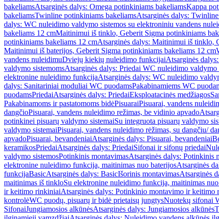
bakeliams
Atsarginės dalys: Omega potinkiniams bakeliams
Kappa pot
bakeliams
Twinline potinkiniams bakeliams
Atsarginės dalys: Twinlin
dalys: WC nuleidimo valdymo sistemos su elektroniniu vandens nule
bakeliams 12 cm
Maitinimui iš tinklo, Geberit Sigma potinkiniams ba
potinkiniams bakeliams 12 cm
Atsarginės dalys: Maitinimui iš tinklo
Maitinimui iš baterijos, Geberit Sigma potinkiniams bakeliams 12 cm
vandens nuleidimu
Dviejų kiekių nuleidimo funkcijai
Atsarginės dalys:
valdymo sistemoms
Atsarginės dalys: Priedai WC nuleidimo valdymo
elektronine nuleidimo funkcija
Atsarginės dalys: WC nuleidimo valdym
dalys: Sanitariniai moduliai WC puodams
Pakabinamiems WC puoda
puodams
Priedai
Atsarginės dalys: Priedai
Eksploatacinės medžiagos
San
Pakabinamoms ir pastatomoms bidė
Pisuarai
Pisuarai, vandens nuleidi
dangčio
Pisuarai, vandens nuleidimo režimas, be vidinio apvado
Atsarg
potinkinei pisuarų valdymo sistemai
Su integruota pisuarų valdymo si
valdymo sistemai
Pisuarai, vandens nuleidimo rėžimas, su dangčiu/ da
apvado
Pisuarai, bevandeniai
Atsarginės dalys: Pisuarai, bevandeniai
B
keramikos
Priedai
Atsarginės dalys: Priedai
Sifonai ir sifonų priedai
Nule
valdymo sistemos
Potinkinis montavimas
Atsarginės dalys: Potinkinis
elektronine nuleidimo funkcija, maitinimas nuo baterijos
Atsarginės da
funkcija
Basic
Atsarginės dalys: Basic
Išorinis montavimas
Atsarginės d
maitinimas iš tinklo
Su elektronine nuleidimo funkcija, maitinimas nuo 
ir keitimo rinkiniai
Atsarginės dalys: Potinkinio montavimo ir keitimo r
kontrolė
WC puodų, pisuarų ir bidė prietaisų jungtys
Nuotekų sifonai W
Sifonai
Jungiamosios alkūnės
Atsarginės dalys: Jungiamosios alkūnės
T
ilginamieji vamzdžiai
Atsarginės dalys: Nuleidimo vandens alkūnės il