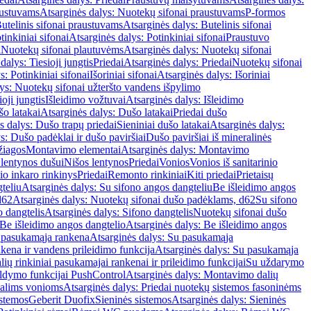
austuvams
Atsarginės dalys: Nuotekų sifonai praustuvams
P-formos
utelinis sifonai praustuvams
Atsarginės dalys: Butelinis sifonai
tinkiniai sifonai
Atsarginės dalys: Potinkiniai sifonai
Praustuvo
i
Nuotekų sifonai plautuvėms
Atsarginės dalys: Nuotekų sifonai
dalys: Tiesioji jungtis
Priedai
Atsarginės dalys: Priedai
Nuotekų sifonai
s: Potinkiniai sifonai
Išoriniai sifonai
Atsarginės dalys: Išoriniai
ys: Nuotekų sifonai užteršto vandens išpylimo
oji jungtis
Išleidimo vožtuvai
Atsarginės dalys: Išleidimo
o latakai
Atsarginės dalys: Dušo latakai
Priedai dušo
s dalys: Dušo trapų priedai
Sieniniai dušo latakai
Atsarginės dalys:
s: Dušo padėklai ir dušo paviršiai
Dušo paviršiai iš mineralinės
žiagos
Montavimo elementai
Atsarginės dalys: Montavimo
 lentynos dušui
Nišos lentynos
Priedai
Vonios
Vonios iš sanitarinio
nio inkaro rinkinys
Priedai
Remonto rinkiniai
Kiti priedai
Prietaisų
teliu
Atsarginės dalys: Su sifono angos dangteliu
Be išleidimo angos
d62
Atsarginės dalys: Nuotekų sifonai dušo padėklams, d62
Su sifono
o dangtelis
Atsarginės dalys: Sifono dangtelis
Nuotekų sifonai dušo
Be išleidimo angos dangtelio
Atsarginės dalys: Be išleidimo angos
 pasukamąja rankena
Atsarginės dalys: Su pasukamąja
kena ir vandens prileidimo funkcija
Atsarginės dalys: Su pasukamąja
ių rinkiniai pasukamajai rankenai ir prileidimo funkcijai
Su uždarymo
aldymo funkcijai PushControl
Atsarginės dalys: Montavimo dalių
dalims vonioms
Atsarginės dalys: Priedai nuotekų sistemos fasoninėms
istemos
Geberit Duofix
Sieninės sistemos
Atsarginės dalys: Sieninės