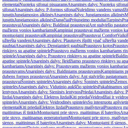
elementai
Nuotekų sifonai pisuarams
Atsarginės dalys: Nuotekų sifona
sifonai
Atsarginės dalys: P-formos sifonai
Nuleidimo vandens vamzdžių i
jungtis
Jungiamosios alkūnės
Atsarginės dalys: Jungiamosios alkūnės
M
jungtis
Jungiamosios alkūnės
Dangčiai
Prijungimo moduliai
Tarpinės
Pra
praustuvai
Atsarginės dalys: Baldiniai praustuvai
Ant stalviršio pastato
mažiems vonios kambariams
Kampiniai praustuvai mažiems vonios k
montuojami praustuvai
Kampiniai praustuvai
Praustuvai Comfort
Vaikiš
užterštą vandenį
Atsarginės dalys: Plautuvės išpilti ypač užterštą vand
gaubtai
Atsarginės dalys: Dengiamieji gaubtai
Praustuvų kojos
Praustu
rinkinys su apatine spintele
Praustuvo mažiems vonios kambariams rink
spintele
Atsarginės dalys: Praustuvo rinkinys su apatine spintele
Baldin
apatine spintele
Atsarginės dalys: Įleidžiamo praustuvo rinkinys su apa
kambariams
Atsarginės dalys: Praustuvams mažiems vonios kambaria
praustuvams
Atsarginės dalys: Baldiniams praustuvams
Kampiniams p
dubens formos praustuvui
Atsarginės dalys: Ant stalviršio pastatoma
praustuvui
Šoninės spintelės
Atsarginės dalys: Šoninės spintelės
Žemos 
spintelės
Atsarginės dalys: Vidutinio aukščio spintelės
Pakabinamos spi
lentynos
Atsarginės dalys: Sieninės lentynos
Priedai
Atsarginės dalys: P
lizdai
Atsarginės dalys: Elektros lizdai
Kiti priedai
Veidrodžiai ir veidro
spintelės
Atsarginės dalys: Veidrodinės spintelės
Su integruotu apšviet
elementai
Kiti priedai
Elektros lizdai
Praustuvų maišytuvai
Praustuvų ma
maitinimas iš tinklo
Montuojami prie stovo, maitinimas iš baterijos
Atsa
prie stovo, maitinamas generatoriumi
Montuojami prie stovo, maišytuv
sienos, maitinimas iš baterijos
Atsarginės dalys: Montuojami iš sienos, 
generatoriumi
Dviejų rankenų maišytuvas, montuojamas prie sienos
At