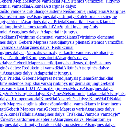
Geberit Mepla
Sistemos vamzdžiai ML
Sistemos vamzdžiai, šildymo
ciniai vamzdžiai
Alkūnės
Atsarginės dalys:
ršto vandens cirkuliacijos sistema
Neišardomieji adapteriai
Atsarginės
 Kamščiai
Jungtys
Atsarginės dalys: Jungtys
Kolektoriai su sriegine
ngtys
Priedai
Atsarginės dalys: Priedai
Sandarikliai vamzdžiams ir
ai jungtims
Sistemos tarpikliai
Varžtų rinkinys jungėmis
mieji
Atsarginės dalys: Adapteriai ir jungtys,
mzdžiams
Tvirtinimo elementai vamzdžiams
Tvirtinimo elementai
nės dalys: Geberit Mapress nerūdijantysis plienas
Sistemos vamzdžiai
i vamzdžiai
Atsarginės dalys: Redukciniai
arginės dalys: „Vamzdis vamzdyje“ karšto vandens cirkuliacijos
gtys, išardomieji
Kompensatoriai
Atsarginės dalys:
 dalys: Geberit Mapress nerūdijantysis plienas, dujos
Sistemos
ginės dalys: Redukciniai vamzdžiai
Alkūnės
Atsarginės dalys:
ji
Atsarginės dalys: Adapteriai ir jungtys,
lys: Priedai, Geberit Mapress nerūdijantysis plienas
Sandarikliai
gtims
Sistemos tarpikliai
Varžtų rinkinys jungėmis sujungti
Geberit
mos vamzdžiai 1.0215
Vamzdžių įmovos
Movos
Atsarginės dalys:
Kryžmės
Atsarginės dalys: Kryžmės
Neišardomieji adapteriai
Atsarginės
 dalys: Kompensatoriai
Kamščiai
Atsarginės dalys: Kamščiai
Trišakiai
erit Mapress anglinis plienas
Sandarikliai vamzdžiams ir fasoninėms
ngti
Geberit Mapress varis
Geberit Mapress varis
Atsarginės dalys:
ys: Alkūnės
Trišakiai
Atsarginės dalys: Trišakiai
„Vamzdis vamzdyje“
ryžmės
Neišardomieji adapteriai
Atsarginės dalys: Neišardomieji
rginės dalys: Jungtys
Trišakiai šildymo sistemai
Atsarginės dalys: