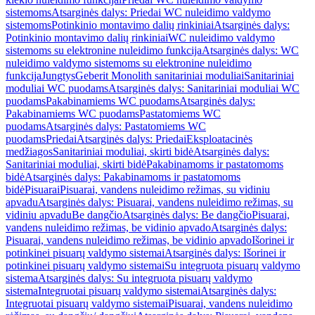
sistemoms
Atsarginės dalys: Priedai WC nuleidimo valdymo
sistemoms
Potinkinio montavimo dalių rinkiniai
Atsarginės dalys:
Potinkinio montavimo dalių rinkiniai
WC nuleidimo valdymo
sistemoms su elektronine nuleidimo funkcija
Atsarginės dalys: WC
nuleidimo valdymo sistemoms su elektronine nuleidimo
funkcija
Jungtys
Geberit Monolith sanitariniai moduliai
Sanitariniai
moduliai WC puodams
Atsarginės dalys: Sanitariniai moduliai WC
puodams
Pakabinamiems WC puodams
Atsarginės dalys:
Pakabinamiems WC puodams
Pastatomiems WC
puodams
Atsarginės dalys: Pastatomiems WC
puodams
Priedai
Atsarginės dalys: Priedai
Eksploatacinės
medžiagos
Sanitariniai moduliai, skirti bidė
Atsarginės dalys:
Sanitariniai moduliai, skirti bidė
Pakabinamoms ir pastatomoms
bidė
Atsarginės dalys: Pakabinamoms ir pastatomoms
bidė
Pisuarai
Pisuarai, vandens nuleidimo režimas, su vidiniu
apvadu
Atsarginės dalys: Pisuarai, vandens nuleidimo režimas, su
vidiniu apvadu
Be dangčio
Atsarginės dalys: Be dangčio
Pisuarai,
vandens nuleidimo režimas, be vidinio apvado
Atsarginės dalys:
Pisuarai, vandens nuleidimo režimas, be vidinio apvado
Išorinei ir
potinkinei pisuarų valdymo sistemai
Atsarginės dalys: Išorinei ir
potinkinei pisuarų valdymo sistemai
Su integruota pisuarų valdymo
sistema
Atsarginės dalys: Su integruota pisuarų valdymo
sistema
Integruotai pisuarų valdymo sistemai
Atsarginės dalys:
Integruotai pisuarų valdymo sistemai
Pisuarai, vandens nuleidimo