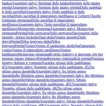
latakai
Atsarginės dalys: Sieniniai dušo latakai
Sieninių dušo latakų
priedai
Atsarginės dalys: Sieninių dušo latakų priedai
Dušo padėklai
ir dušo paviršiai
Atsarginės dalys: Dušo padėklai ir dušo
paviršiai
Dušo paviršiai iš mineralinės medžiagos ir Geberit Duofix
tvirtinimo elementai
Dušo paviršiai iš mineralinės
medžiagos
Atsarginės dalys: Dušo paviršiai iš mineralinės
medžiagos
Montavimo elementai
Atsarginės dalys: Montavimo
elementai
Priedai
Dušo pertvaros
Dušo pertvaros
Stacionarios dušo
sienelės, skirtos beslenksčiam dušui
Vonios sienelės
Dušo
durys
Priedai
Nišos lentynos dušui
Nišos
lentynos
Priedai
Vonios
Vonios iš sanitarinio akrilo
Stačiakampės
vonios
Vonios iš mineralinės medžiagos
Vonios
kūdikiams
Montavimo elementai
Kojelių rinkinys ir skersinių sijų bei
sieninio inkaro rinkinys
Priedai
Remonto rinkiniai
Kiti priedai
Prietaisų
jungtys dušams ir vonioms
Nuotekų sifonai dušo padėklams,
d52
Atsarginės dalys: Nuotekų sifonai dušo padėklams, d52
Su
sifono angos dangteliu
Atsarginės dalys: Su sifono angos
dangteliu
Be išleidimo angos dangtelio
Atsarginės dalys: Be išleidimo
angos dangtelio
Sifono dangtelis
Atsarginės dalys: Sifono
dangtelis
Nuotekų sifonai dušo padėklams, d62
Atsarginės dalys:
Nuotekų sifonai dušo padėklams, d62
Su sifono angos
dangteliu
Atsarginės dalys: Su sifono angos dangteliu
Be išleidimo
angos dangtelio
Atsarginės dalys: Be išleidimo angos
dangtelio
Sifono dangtelis
Atsarginės dalys: Sifono dangtelis
Nuotekų
sifonai dušo padėklams, d90
Atsarginės dalys: Nuotekų sifonai dušo