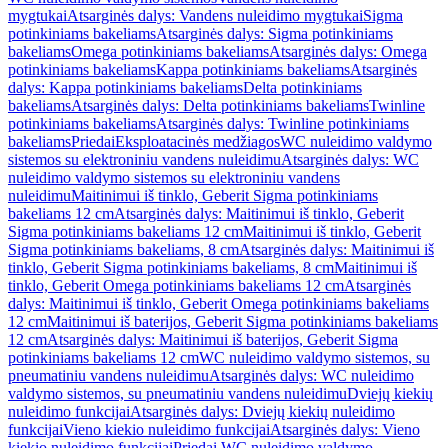
mygtukai
Atsarginės dalys: Vandens nuleidimo mygtukai
Sigma
potinkiniams bakeliams
Atsarginės dalys: Sigma potinkiniams
bakeliams
Omega potinkiniams bakeliams
Atsarginės dalys: Omega
potinkiniams bakeliams
Kappa potinkiniams bakeliams
Atsarginės
dalys: Kappa potinkiniams bakeliams
Delta potinkiniams
bakeliams
Atsarginės dalys: Delta potinkiniams bakeliams
Twinline
potinkiniams bakeliams
Atsarginės dalys: Twinline potinkiniams
bakeliams
Priedai
Eksploatacinės medžiagos
WC nuleidimo valdymo
sistemos su elektroniniu vandens nuleidimu
Atsarginės dalys: WC
nuleidimo valdymo sistemos su elektroniniu vandens
nuleidimu
Maitinimui iš tinklo, Geberit Sigma potinkiniams
bakeliams 12 cm
Atsarginės dalys: Maitinimui iš tinklo, Geberit
Sigma potinkiniams bakeliams 12 cm
Maitinimui iš tinklo, Geberit
Sigma potinkiniams bakeliams, 8 cm
Atsarginės dalys: Maitinimui iš
tinklo, Geberit Sigma potinkiniams bakeliams, 8 cm
Maitinimui iš
tinklo, Geberit Omega potinkiniams bakeliams 12 cm
Atsarginės
dalys: Maitinimui iš tinklo, Geberit Omega potinkiniams bakeliams
12 cm
Maitinimui iš baterijos, Geberit Sigma potinkiniams bakeliams
12 cm
Atsarginės dalys: Maitinimui iš baterijos, Geberit Sigma
potinkiniams bakeliams 12 cm
WC nuleidimo valdymo sistemos, su
pneumatiniu vandens nuleidimu
Atsarginės dalys: WC nuleidimo
valdymo sistemos, su pneumatiniu vandens nuleidimu
Dviejų kiekių
nuleidimo funkcijai
Atsarginės dalys: Dviejų kiekių nuleidimo
funkcijai
Vieno kiekio nuleidimo funkcijai
Atsarginės dalys: Vieno
kiekio nuleidimo funkcijai
Priedai WC nuleidimo valdymo