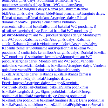
rėmai
Atsarginės dalys: Potinkiniai rėmai
Rėmai WC
puodams
Atsarginės dalys: Rėmai WC puodams
Rėmai
praustuvams
Atsarginės dalys: Rėmai praustuvams
Rėmai
bidė
Atsarginės dalys: Rėmai bidė
Rėmai pisuarams
Atsarginės dalys:
Rėmai pisuarams
Rėmai dušams
Atsarginės dalys: Rėmai
dušams
Priedai
WC puodų elementams
Tvirtinimo
elementams
Išoriniai bakeliai
Išoriniai bakeliai WC puodams, iš
plastiko
Atsarginės dalys: Išoriniai bakeliai WC puodams, iš
plastiko
Montuojami ant WC puodų
Atsarginės dalys: Montuojami
ant WC puodų
Kabantis aukštai
Atsarginės dalys: Kabantis
aukštai
Kabantis žemai ir vidutiniame aukštyje
Atsarginės dalys:
Kabantis žemai ir vidutiniame aukštyje
Išoriniai bakeliai WC
puodams, iš sanitarinės keramikos
Atsarginės dalys: Išoriniai bakeliai
WC puodams, iš sanitarinės keramikos
Montuojami ant WC
puodų
Atsarginės dalys: Montuojami ant WC puodų
Vandens
nuleidimo vamzdžiai išoriniams bakeliams
Atsarginės dalys: Vandens
nuleidimo vamzdžiai išoriniams bakeliams
Kabantis
aukštai
Atsarginės dalys: Kabantis aukštai
Kabantis žemai ir
vidutiniame aukštyje
Priedai
Atsarginės dalys:
Priedai
Jungtys
Atsarginės dalys: Jungtys
Kampiniai
vožtuvai
Riebokšliai
Potinkiniai bakeliai
Sigma potinkiniai
bakeliai
Atsarginės dalys: Sigma potinkiniai bakeliai
Omega
potinkiniai bakeliai
Atsarginės dalys: Omega potinkiniai
bakeliai
Delta potinkiniai bakeliai
Atsarginės dalys: Delta potinkiniai
bakeliai
Vandens nuleidimo vamzdžiai
Priedai
Pripildymo vožtuvai ir