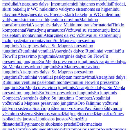
moduliai
Atsarginės dalys: Įmontuojamieji higienos moduliai
Priedai,
skirti bakelių ir WC nuleidimo valdymo sistemoms su higieniniu
plovimu
Atsarginės dalys: Priedai, skirti bakelių ir WC nuleidimo
valdymo sistemoms su higieniniu plovimu
Maitinimo
transformatoriai
Atsarginės dalys: Maitinimo transformatoriai
Tinklo
komponentai
Vamzdynų armatūros
Vožtuvai su statmenuoju lizdu
paslėptam montavimui
Atsarginės dalys: Vožtuvai su statmenuoju
lizdu paslėptam montavimui
Su Mapress presavimo
jungtimis
Atsarginės dalys: Su Mapress presavimo
jungtimis
Rutuliniai ventiliai
Atsarginės dalys: Rutuliniai ventiliai
Su
FlowFit presavimo jungtimis
Atsarginės dalys: Su FlowFit
presavimo jungtimis
Su Mepla presavimo jungtimis
Atsarginės dalys:
Su Mepla presavimo jungtimis
Su Mapress presavimo
jungtimis
Atsarginės dalys: Su Mapress presavimo
jungtimis
Rutuliniai ventiliai paslėptam montavimui
Atsarginės dalys:
Rutuliniai ventiliai paslėptam montavimui
Su FlowFit presavimo
jungtimis
Su Mepla presavimo jungtimis
Atsarginės dalys: Su Mepla
presavimo jungtimis
Su Volex presavimo jungtimis
Su jungtimis
Compact
Atsarginės dalys: Su jungtimis Compact
Atgaliniai
vožtuvai
Su Mapress presavimo jungtimis
Oro šalinimo vožtuvai
šildymo sistemai
Sparčiojo išleidimo vožtuvai
Paviršinio šildymo ir
vėsinimo sistema
Sistemos vamzdžiai
Įrengimo medžiagos
Kraštinės
izoliacinės juostos
Lipniosios juostos
Vamzdžių
fiksatoriai
Išlyginamojo sluoksnio priedai
Deformacinės
siūlės
Vamzdžio alkūnės atramos
Skirstomosios spintos
Skirstomosios