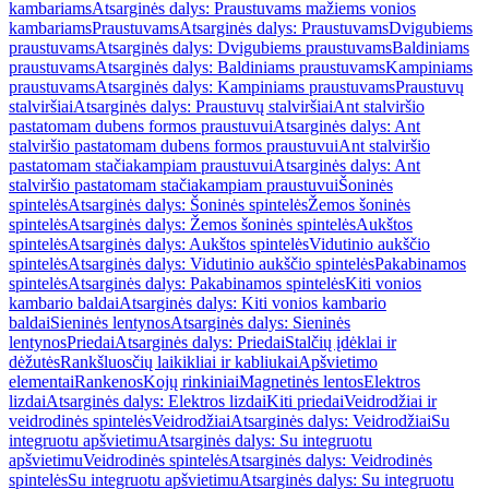
kambariams
Atsarginės dalys: Praustuvams mažiems vonios
kambariams
Praustuvams
Atsarginės dalys: Praustuvams
Dvigubiems
praustuvams
Atsarginės dalys: Dvigubiems praustuvams
Baldiniams
praustuvams
Atsarginės dalys: Baldiniams praustuvams
Kampiniams
praustuvams
Atsarginės dalys: Kampiniams praustuvams
Praustuvų
stalviršiai
Atsarginės dalys: Praustuvų stalviršiai
Ant stalviršio
pastatomam dubens formos praustuvui
Atsarginės dalys: Ant
stalviršio pastatomam dubens formos praustuvui
Ant stalviršio
pastatomam stačiakampiam praustuvui
Atsarginės dalys: Ant
stalviršio pastatomam stačiakampiam praustuvui
Šoninės
spintelės
Atsarginės dalys: Šoninės spintelės
Žemos šoninės
spintelės
Atsarginės dalys: Žemos šoninės spintelės
Aukštos
spintelės
Atsarginės dalys: Aukštos spintelės
Vidutinio aukščio
spintelės
Atsarginės dalys: Vidutinio aukščio spintelės
Pakabinamos
spintelės
Atsarginės dalys: Pakabinamos spintelės
Kiti vonios
kambario baldai
Atsarginės dalys: Kiti vonios kambario
baldai
Sieninės lentynos
Atsarginės dalys: Sieninės
lentynos
Priedai
Atsarginės dalys: Priedai
Stalčių įdėklai ir
dėžutės
Rankšluosčių laikikliai ir kabliukai
Apšvietimo
elementai
Rankenos
Kojų rinkiniai
Magnetinės lentos
Elektros
lizdai
Atsarginės dalys: Elektros lizdai
Kiti priedai
Veidrodžiai ir
veidrodinės spintelės
Veidrodžiai
Atsarginės dalys: Veidrodžiai
Su
integruotu apšvietimu
Atsarginės dalys: Su integruotu
apšvietimu
Veidrodinės spintelės
Atsarginės dalys: Veidrodinės
spintelės
Su integruotu apšvietimu
Atsarginės dalys: Su integruotu