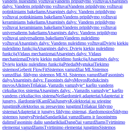
vandens nuleidimo vožtuvai
Vandens pripildymo vožtuvai
Atsarginės
dalys: Vandens pripildymo vožtuvai
Vandens pripildymo vožtuvai
potinkiniams bakeliams
Atsarginės dalys: Vandens pripildymo
vožtuvai potinkiniams bakeliams
Vandens pripildymo vožtuvai
keraminiams bakeliams
Atsarginės dalys: Vandens pripildymo
vožtuvai keraminiams bakeliams
Vandens pripildymo vožtuvai
universaliems bakeliams
Atsarginės dalys: Vandens pripildymo
vožtuvai universaliems bakeliams
Vandens nuleidimo
vožtuvai
Atsarginės dalys: Vandens nuleidimo vožtuvai
Dviejų kiekių
nuleidimo funkcija
Atsarginės dalys: Dviejų kiekių nuleidimo
funkcija
Vidaus mechanizmai
Atsarginės dalys: Vidaus
mechanizmai
Dviejų kiekių nuleidimo funkcija
Atsarginės dalys:
Dviejų kiekių nuleidimo funkcija
Priedai
Mygtukai
Tiekimo
sistemos
Geberit FlowFit
Sistemos vamzdžiai ML
Sistemos
vamzdžiai, šildymo sistemos ML
SL Sistemos vamzdžiai
Fasoninės
dalys
Atsarginės dalys: Fasoninės dalys
Movos
Redukcinės
movos
Alkūnės
Trišakiai
„Vamzdis vamzdyje“ karšto vandens
cirkuliacijos sistema
Atsarginės dalys: „Vamzdis vamzdyje“ karšto
vandens cirkuliacijos sistema
Neišardomieji adapteriai
Adapteriai ir
jungtys, išardomieji
Kamščiai
Jungtys
Kolektoriai su sriegine
jungtimi
Kolektorius su presavimo jungtimi
Trišakiai šildymo
sistemai
Adapteriai ir jungtys šildymo sistemai, išardomosios
Šildymo
sistemos jungtys
Priedai
Sandarikliai vamzdžiams ir fasoninėms
dalims
Fasoninių dalių sandarikliai
Dangčiai vamzdžiams
Tvirtinimo
elementai vamzdžiams
Tvirtinimo elementai jungtims
Sistemos