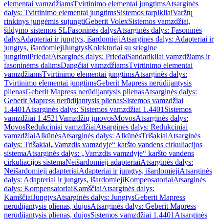
elementai vamzdžiams
Tvirtinimo elementai jungtims
Atsarginės
dalys: Tvirtinimo elementai jungtims
Sistemos tarpikliai
Varžtų
rinkinys jungėmis sujungti
Geberit Volex
Sistemos vamzdžiai,
šildymo sistemos SL
Fasoninės dalys
Atsarginės dalys: Fasoninės
dalys
Adapteriai ir jungtys, išardomieji
Atsarginės dalys: Adapteriai ir
jungtys, išardomieji
Jungtys
Kolektoriai su sriegine
jungtimi
Priedai
Atsarginės dalys: Priedai
Sandarikliai vamzdžiams ir
fasoninėms dalims
Dangčiai vamzdžiams
Tvirtinimo elementai
vamzdžiams
Tvirtinimo elementai jungtims
Atsarginės dalys:
Tvirtinimo elementai jungtims
Geberit Mapress nerūdijantysis
plienas
Geberit Mapress nerūdijantysis plienas
Atsarginės dalys:
Geberit Mapress nerūdijantysis plienas
Sistemos vamzdžiai
1.4401
Atsarginės dalys: Sistemos vamzdžiai 1.4401
Sistemos
vamzdžiai 1.4521
Vamzdžių įmovos
Movos
Atsarginės dalys:
Movos
Redukciniai vamzdžiai
Atsarginės dalys: Redukciniai
vamzdžiai
Alkūnės
Atsarginės dalys: Alkūnės
Trišakiai
Atsarginės
dalys: Trišakiai
„Vamzdis vamzdyje“ karšto vandens cirkuliacijos
sistema
Atsarginės dalys: „Vamzdis vamzdyje“ karšto vandens
cirkuliacijos sistema
Neišardomieji adapteriai
Atsarginės dalys:
Neišardomieji adapteriai
Adapteriai ir jungtys, išardomieji
Atsarginės
dalys: Adapteriai ir jungtys, išardomieji
Kompensatoriai
Atsarginės
dalys: Kompensatoriai
Kamščiai
Atsarginės dalys:
Kamščiai
Jungtys
Atsarginės dalys: Jungtys
Geberit Mapress
nerūdijantysis plienas, dujos
Atsarginės dalys: Geberit Mapress
nerūdijantysis plienas, dujos
Sistemos vamzdžiai 1.4401
Atsarginės