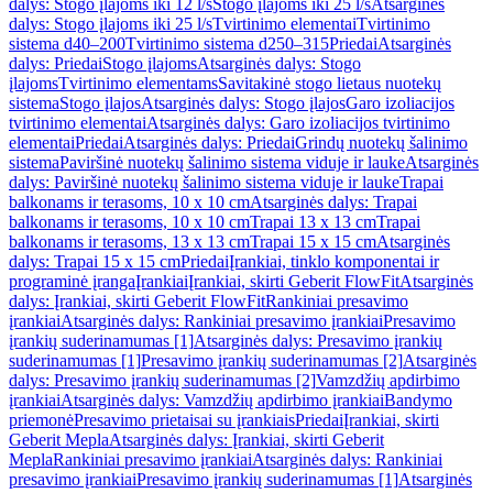
dalys: Stogo įlajoms iki 12 l/s
Stogo įlajoms iki 25 l/s
Atsarginės
dalys: Stogo įlajoms iki 25 l/s
Tvirtinimo elementai
Tvirtinimo
sistema d40–200
Tvirtinimo sistema d250–315
Priedai
Atsarginės
dalys: Priedai
Stogo įlajoms
Atsarginės dalys: Stogo
įlajoms
Tvirtinimo elementams
Savitakinė stogo lietaus nuotekų
sistema
Stogo įlajos
Atsarginės dalys: Stogo įlajos
Garo izoliacijos
tvirtinimo elementai
Atsarginės dalys: Garo izoliacijos tvirtinimo
elementai
Priedai
Atsarginės dalys: Priedai
Grindų nuotekų šalinimo
sistema
Paviršinė nuotekų šalinimo sistema viduje ir lauke
Atsarginės
dalys: Paviršinė nuotekų šalinimo sistema viduje ir lauke
Trapai
balkonams ir terasoms, 10 x 10 cm
Atsarginės dalys: Trapai
balkonams ir terasoms, 10 x 10 cm
Trapai 13 x 13 cm
Trapai
balkonams ir terasoms, 13 x 13 cm
Trapai 15 x 15 cm
Atsarginės
dalys: Trapai 15 x 15 cm
Priedai
Įrankiai, tinklo komponentai ir
programinė įranga
Įrankiai
Įrankiai, skirti Geberit FlowFit
Atsarginės
dalys: Įrankiai, skirti Geberit FlowFit
Rankiniai presavimo
įrankiai
Atsarginės dalys: Rankiniai presavimo įrankiai
Presavimo
įrankių suderinamumas [1]
Atsarginės dalys: Presavimo įrankių
suderinamumas [1]
Presavimo įrankių suderinamumas [2]
Atsarginės
dalys: Presavimo įrankių suderinamumas [2]
Vamzdžių apdirbimo
įrankiai
Atsarginės dalys: Vamzdžių apdirbimo įrankiai
Bandymo
priemonė
Presavimo prietaisai su įrankiais
Priedai
Įrankiai, skirti
Geberit Mepla
Atsarginės dalys: Įrankiai, skirti Geberit
Mepla
Rankiniai presavimo įrankiai
Atsarginės dalys: Rankiniai
presavimo įrankiai
Presavimo įrankių suderinamumas [1]
Atsarginės