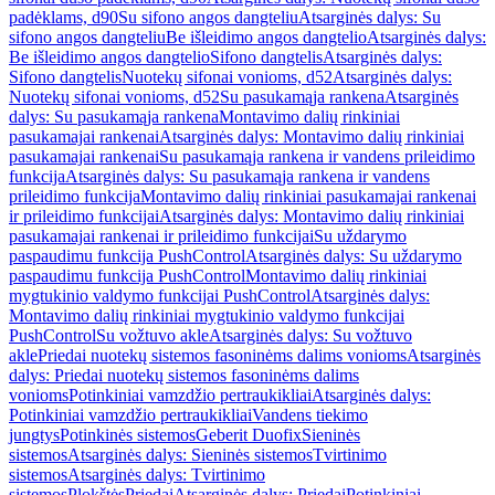
padėklams, d90
Su sifono angos dangteliu
Atsarginės dalys: Su
sifono angos dangteliu
Be išleidimo angos dangtelio
Atsarginės dalys:
Be išleidimo angos dangtelio
Sifono dangtelis
Atsarginės dalys:
Sifono dangtelis
Nuotekų sifonai vonioms, d52
Atsarginės dalys:
Nuotekų sifonai vonioms, d52
Su pasukamąja rankena
Atsarginės
dalys: Su pasukamąja rankena
Montavimo dalių rinkiniai
pasukamajai rankenai
Atsarginės dalys: Montavimo dalių rinkiniai
pasukamajai rankenai
Su pasukamąja rankena ir vandens prileidimo
funkcija
Atsarginės dalys: Su pasukamąja rankena ir vandens
prileidimo funkcija
Montavimo dalių rinkiniai pasukamajai rankenai
ir prileidimo funkcijai
Atsarginės dalys: Montavimo dalių rinkiniai
pasukamajai rankenai ir prileidimo funkcijai
Su uždarymo
paspaudimu funkcija PushControl
Atsarginės dalys: Su uždarymo
paspaudimu funkcija PushControl
Montavimo dalių rinkiniai
mygtukinio valdymo funkcijai PushControl
Atsarginės dalys:
Montavimo dalių rinkiniai mygtukinio valdymo funkcijai
PushControl
Su vožtuvo akle
Atsarginės dalys: Su vožtuvo
akle
Priedai nuotekų sistemos fasoninėms dalims vonioms
Atsarginės
dalys: Priedai nuotekų sistemos fasoninėms dalims
vonioms
Potinkiniai vamzdžio pertraukikliai
Atsarginės dalys:
Potinkiniai vamzdžio pertraukikliai
Vandens tiekimo
jungtys
Potinkinės sistemos
Geberit Duofix
Sieninės
sistemos
Atsarginės dalys: Sieninės sistemos
Tvirtinimo
sistemos
Atsarginės dalys: Tvirtinimo
sistemos
Plokštės
Priedai
Atsarginės dalys: Priedai
Potinkiniai