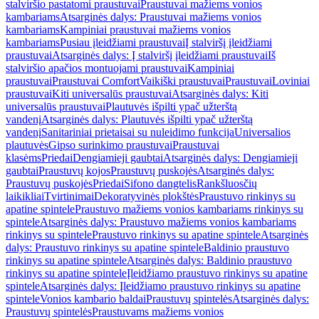
stalviršio pastatomi praustuvai
Praustuvai mažiems vonios
kambariams
Atsarginės dalys: Praustuvai mažiems vonios
kambariams
Kampiniai praustuvai mažiems vonios
kambariams
Pusiau įleidžiami praustuvai
Į stalviršį įleidžiami
praustuvai
Atsarginės dalys: Į stalviršį įleidžiami praustuvai
Iš
stalviršio apačios montuojami praustuvai
Kampiniai
praustuvai
Praustuvai Comfort
Vaikiški praustuvai
Praustuvai
Loviniai
praustuvai
Kiti universalūs praustuvai
Atsarginės dalys: Kiti
universalūs praustuvai
Plautuvės išpilti ypač užterštą
vandenį
Atsarginės dalys: Plautuvės išpilti ypač užterštą
vandenį
Sanitariniai prietaisai su nuleidimo funkcija
Universalios
plautuvės
Gipso surinkimo praustuvai
Praustuvai
klasėms
Priedai
Dengiamieji gaubtai
Atsarginės dalys: Dengiamieji
gaubtai
Praustuvų kojos
Praustuvų puskojės
Atsarginės dalys:
Praustuvų puskojės
Priedai
Sifono dangtelis
Rankšluosčių
laikikliai
Tvirtinimai
Dekoratyvinės plokštės
Praustuvo rinkinys su
apatine spintele
Praustuvo mažiems vonios kambariams rinkinys su
spintele
Atsarginės dalys: Praustuvo mažiems vonios kambariams
rinkinys su spintele
Praustuvo rinkinys su apatine spintele
Atsarginės
dalys: Praustuvo rinkinys su apatine spintele
Baldinio praustuvo
rinkinys su apatine spintele
Atsarginės dalys: Baldinio praustuvo
rinkinys su apatine spintele
Įleidžiamo praustuvo rinkinys su apatine
spintele
Atsarginės dalys: Įleidžiamo praustuvo rinkinys su apatine
spintele
Vonios kambario baldai
Praustuvų spintelės
Atsarginės dalys:
Praustuvų spintelės
Praustuvams mažiems vonios