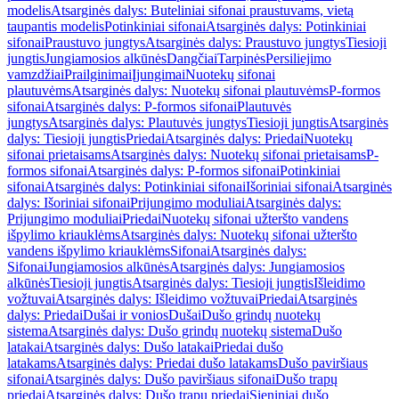
modelis
Atsarginės dalys: Buteliniai sifonai praustuvams, vietą
taupantis modelis
Potinkiniai sifonai
Atsarginės dalys: Potinkiniai
sifonai
Praustuvo jungtys
Atsarginės dalys: Praustuvo jungtys
Tiesioji
jungtis
Jungiamosios alkūnės
Dangčiai
Tarpinės
Persiliejimo
vamzdžiai
Prailginimai
Įjungimai
Nuotekų sifonai
plautuvėms
Atsarginės dalys: Nuotekų sifonai plautuvėms
P-formos
sifonai
Atsarginės dalys: P-formos sifonai
Plautuvės
jungtys
Atsarginės dalys: Plautuvės jungtys
Tiesioji jungtis
Atsarginės
dalys: Tiesioji jungtis
Priedai
Atsarginės dalys: Priedai
Nuotekų
sifonai prietaisams
Atsarginės dalys: Nuotekų sifonai prietaisams
P-
formos sifonai
Atsarginės dalys: P-formos sifonai
Potinkiniai
sifonai
Atsarginės dalys: Potinkiniai sifonai
Išoriniai sifonai
Atsarginės
dalys: Išoriniai sifonai
Prijungimo moduliai
Atsarginės dalys:
Prijungimo moduliai
Priedai
Nuotekų sifonai užteršto vandens
išpylimo kriauklėms
Atsarginės dalys: Nuotekų sifonai užteršto
vandens išpylimo kriauklėms
Sifonai
Atsarginės dalys:
Sifonai
Jungiamosios alkūnės
Atsarginės dalys: Jungiamosios
alkūnės
Tiesioji jungtis
Atsarginės dalys: Tiesioji jungtis
Išleidimo
vožtuvai
Atsarginės dalys: Išleidimo vožtuvai
Priedai
Atsarginės
dalys: Priedai
Dušai ir vonios
Dušai
Dušo grindų nuotekų
sistema
Atsarginės dalys: Dušo grindų nuotekų sistema
Dušo
latakai
Atsarginės dalys: Dušo latakai
Priedai dušo
latakams
Atsarginės dalys: Priedai dušo latakams
Dušo paviršiaus
sifonai
Atsarginės dalys: Dušo paviršiaus sifonai
Dušo trapų
priedai
Atsarginės dalys: Dušo trapų priedai
Sieniniai dušo