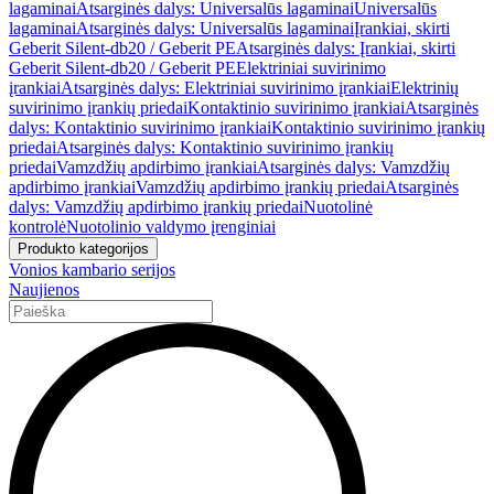
lagaminai
Atsarginės dalys: Universalūs lagaminai
Universalūs
lagaminai
Atsarginės dalys: Universalūs lagaminai
Įrankiai, skirti
Geberit Silent-db20 / Geberit PE
Atsarginės dalys: Įrankiai, skirti
Geberit Silent-db20 / Geberit PE
Elektriniai suvirinimo
įrankiai
Atsarginės dalys: Elektriniai suvirinimo įrankiai
Elektrinių
suvirinimo įrankių priedai
Kontaktinio suvirinimo įrankiai
Atsarginės
dalys: Kontaktinio suvirinimo įrankiai
Kontaktinio suvirinimo įrankių
priedai
Atsarginės dalys: Kontaktinio suvirinimo įrankių
priedai
Vamzdžių apdirbimo įrankiai
Atsarginės dalys: Vamzdžių
apdirbimo įrankiai
Vamzdžių apdirbimo įrankių priedai
Atsarginės
dalys: Vamzdžių apdirbimo įrankių priedai
Nuotolinė
kontrolė
Nuotolinio valdymo įrenginiai
Produkto kategorijos
Vonios kambario serijos
Naujienos