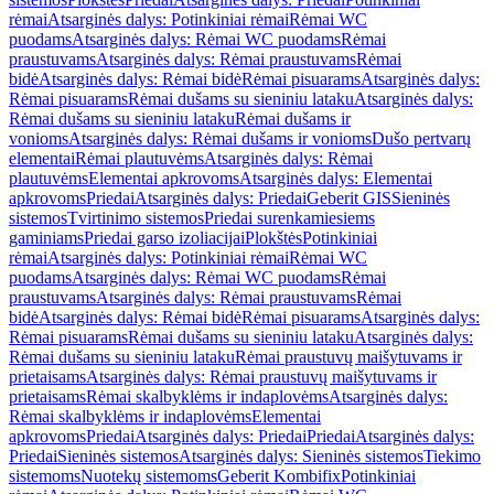
rėmai
Atsarginės dalys: Potinkiniai rėmai
Rėmai WC
puodams
Atsarginės dalys: Rėmai WC puodams
Rėmai
praustuvams
Atsarginės dalys: Rėmai praustuvams
Rėmai
bidė
Atsarginės dalys: Rėmai bidė
Rėmai pisuarams
Atsarginės dalys:
Rėmai pisuarams
Rėmai dušams su sieniniu lataku
Atsarginės dalys:
Rėmai dušams su sieniniu lataku
Rėmai dušams ir
vonioms
Atsarginės dalys: Rėmai dušams ir vonioms
Dušo pertvarų
elementai
Rėmai plautuvėms
Atsarginės dalys: Rėmai
plautuvėms
Elementai apkrovoms
Atsarginės dalys: Elementai
apkrovoms
Priedai
Atsarginės dalys: Priedai
Geberit GIS
Sieninės
sistemos
Tvirtinimo sistemos
Priedai surenkamiesiems
gaminiams
Priedai garso izoliacijai
Plokštės
Potinkiniai
rėmai
Atsarginės dalys: Potinkiniai rėmai
Rėmai WC
puodams
Atsarginės dalys: Rėmai WC puodams
Rėmai
praustuvams
Atsarginės dalys: Rėmai praustuvams
Rėmai
bidė
Atsarginės dalys: Rėmai bidė
Rėmai pisuarams
Atsarginės dalys:
Rėmai pisuarams
Rėmai dušams su sieniniu lataku
Atsarginės dalys:
Rėmai dušams su sieniniu lataku
Rėmai praustuvų maišytuvams ir
prietaisams
Atsarginės dalys: Rėmai praustuvų maišytuvams ir
prietaisams
Rėmai skalbyklėms ir indaplovėms
Atsarginės dalys:
Rėmai skalbyklėms ir indaplovėms
Elementai
apkrovoms
Priedai
Atsarginės dalys: Priedai
Priedai
Atsarginės dalys:
Priedai
Sieninės sistemos
Atsarginės dalys: Sieninės sistemos
Tiekimo
sistemoms
Nuotekų sistemoms
Geberit Kombifix
Potinkiniai