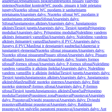
adapteriai
Dengiamosios plokštės
Integruotos pisuarų valdymo
sistemos
Nuotolinė kontrolė
WC puodų, pisuarų ir bidė prietaisų
jungtys
Nuotekų sifonai WC puodams ir sanitariniams
prietaisams
Atsarginės dalys: Nuotekų sifonai WC puodams ir
sanitariniams prietaisams
Sifonai
Atsarginės dalys:
Sifonai
Jungiamosios alkūnės
Atsarginės dalys: Jungiamosios
alkūnės
Tiesioji jungtis
Atsarginės dalys: Tiesioji jungtis
Prijungimo
moduliai
Atsarginės dalys: Prijungimo moduliai
Nuleidimo vandens
alkūnės ilginamieji vamzdžiai
Atsarginės dalys: Nuleidimo vandens
alkūnės ilginamieji vamzdžiai
Jungtys iš PVC
Atsarginės dalys:
Jungtys iš PVC
Manžetai ir dengiamieji gaubteliai
Adapteriai ir
jungiamieji elementai
Nuotekų sifonai pisuarams
Atsarginės dalys:
Nuotekų sifonai pisuarams
Pisuaro sifonai
Atsarginės dalys: Pisuaro
sifonai
Sraigės formos sifonai
Atsarginės dalys: Sraigės formos
sifonai
P-formos sifonai
Atsarginės dalys: P-formos sifonai
Nuleidimo
vandens vamzdžių ir alkūnių ilgikliai
Atsarginės dalys: Nuleidimo
vandens vamzdžių ir alkūnių ilgikliai
Tiesioji jungtis
Atsarginės dalys:
Tiesioji jungtis
Jungiamosios alkūnės
Atsarginės dalys: Jungiamosios
alkūnės
Manžetai
Bidė nuotekų sistemos
Atsarginės dalys: Bidė
nuotekų sistemos
P-formos sifonai
Atsarginės dalys: P-formos
sifonai
Tiesioji jungtis
Jungiamosios alkūnės
Dangčiai
Prijungimo
moduliai
Tarpinės
Prausimosi zona
Praustuvai
Praustuvai
Atsarginės
dalys: Praustuvai
Dvigubi praustuvai
Atsarginės dalys: Dvigubi
praustuvai
Baldiniai praustuvai
Atsarginės dalys: Baldiniai
praustuvai
Ant stalviršio pastatomi praustuvai
Atsarginės dalys: Ant