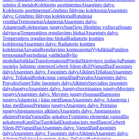
spintos iš metalo
Kolektorių asortimentas
Atsarginės dalys:
Kolektorių asortimentas
Grindinio šildymo kolektoriai
Atsarginės
dalys: Grindinio šildymo kolektoriai
Rutuliniai
ventiliai
Termometrai
Adapteriai
Atsarginės dalys:
Adapteriai
Kolektoriaus jungtys
Sparčiojo išleidimo vožtuvai
Srauto
dalytuvai
Temperatūros reguliavimo blokai
Atsarginės dalys:
Temperatūros reguliavimo blokai
Radiatorių kontūrų
kolektoriai
Atsarginės dalys: Radiatorių kontūrų
kolektoriai
Apvadai
Reguliavimo komponentai
Vykdikliai
Patalpos
termostatai
Pagrindiniai valdikliai
Ryšio
moduliai
Jutikliai
Transformatoriai
Priedai
Skirstytuvo izoliacija
Pastato
nuotekų šalinimo sistemos
Geberit Silent-db20
Vamzdžiai
Fasoninės
dalys
Atsarginės dalys: Fasoninės dalys
Alkūnės
Trišakiai
Atsarginės
dalys: Trišakiai
Redukciniai vamzdžiai
Pravalos
Atsarginės dalys:
Pravalos
SuperTube fasoninės dalys
Alkūnės
Specialios fasoninės
dalys
Jungtys
Atsarginės dalys: Jungtys
Suvirinamos jungtys
Movinės
jungtys
Atsarginės dalys: Movinės jungtys
Suspaudžiamosios
jungtys
Adapteriai į kitas medžiagas
Atsarginės dalys: Adapteriai į
kitas medžiagas
Prietaisų jungtys
Atsarginės dalys: Prietaisų
jungtys
Jungiamosios alkūnės
Atsarginės dalys: Jungiamosios
alkūnės
Priedai
Vamzdžių apkabos
Tvirtinimo elementai vamzdžių
apkaboms
Kamščiai
Tarpikliai
Eksploatacinės medžiagos
Geberit
Silent-PP
Vamzdžiai
Atsarginės dalys: Vamzdžiai
Fasoninės
dalys
Atsarginės dalys: Fasoninės dalys
Alkūnės
Atsarginės dalys:
Alkūnės
Trišakiai
Atsarginės dalys: Trišakiai
Redukciniai