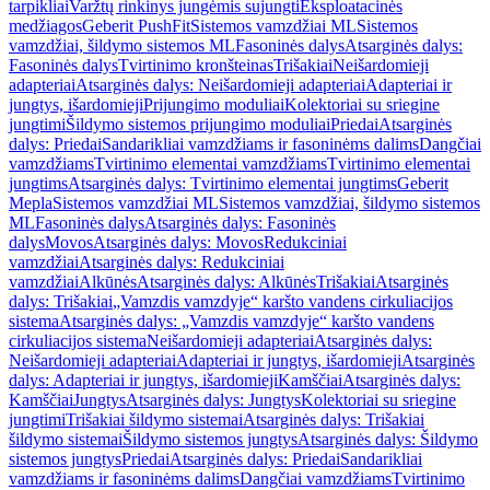
tarpikliai
Varžtų rinkinys jungėmis sujungti
Eksploatacinės
medžiagos
Geberit PushFit
Sistemos vamzdžiai ML
Sistemos
vamzdžiai, šildymo sistemos ML
Fasoninės dalys
Atsarginės dalys:
Fasoninės dalys
Tvirtinimo kronšteinas
Trišakiai
Neišardomieji
adapteriai
Atsarginės dalys: Neišardomieji adapteriai
Adapteriai ir
jungtys, išardomieji
Prijungimo moduliai
Kolektoriai su sriegine
jungtimi
Šildymo sistemos prijungimo moduliai
Priedai
Atsarginės
dalys: Priedai
Sandarikliai vamzdžiams ir fasoninėms dalims
Dangčiai
vamzdžiams
Tvirtinimo elementai vamzdžiams
Tvirtinimo elementai
jungtims
Atsarginės dalys: Tvirtinimo elementai jungtims
Geberit
Mepla
Sistemos vamzdžiai ML
Sistemos vamzdžiai, šildymo sistemos
ML
Fasoninės dalys
Atsarginės dalys: Fasoninės
dalys
Movos
Atsarginės dalys: Movos
Redukciniai
vamzdžiai
Atsarginės dalys: Redukciniai
vamzdžiai
Alkūnės
Atsarginės dalys: Alkūnės
Trišakiai
Atsarginės
dalys: Trišakiai
„Vamzdis vamzdyje“ karšto vandens cirkuliacijos
sistema
Atsarginės dalys: „Vamzdis vamzdyje“ karšto vandens
cirkuliacijos sistema
Neišardomieji adapteriai
Atsarginės dalys:
Neišardomieji adapteriai
Adapteriai ir jungtys, išardomieji
Atsarginės
dalys: Adapteriai ir jungtys, išardomieji
Kamščiai
Atsarginės dalys:
Kamščiai
Jungtys
Atsarginės dalys: Jungtys
Kolektoriai su sriegine
jungtimi
Trišakiai šildymo sistemai
Atsarginės dalys: Trišakiai
šildymo sistemai
Šildymo sistemos jungtys
Atsarginės dalys: Šildymo
sistemos jungtys
Priedai
Atsarginės dalys: Priedai
Sandarikliai
vamzdžiams ir fasoninėms dalims
Dangčiai vamzdžiams
Tvirtinimo