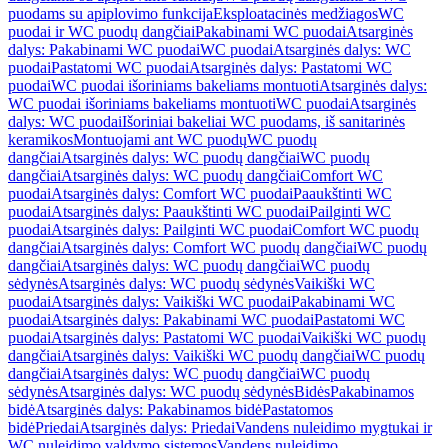
puodams su apiplovimo funkcija
Eksploatacinės medžiagos
WC
puodai ir WC puodų dangčiai
Pakabinami WC puodai
Atsarginės
dalys: Pakabinami WC puodai
WC puodai
Atsarginės dalys: WC
puodai
Pastatomi WC puodai
Atsarginės dalys: Pastatomi WC
puodai
WC puodai išoriniams bakeliams montuoti
Atsarginės dalys:
WC puodai išoriniams bakeliams montuoti
WC puodai
Atsarginės
dalys: WC puodai
Išoriniai bakeliai WC puodams, iš sanitarinės
keramikos
Montuojami ant WC puodų
WC puodų
dangčiai
Atsarginės dalys: WC puodų dangčiai
WC puodų
dangčiai
Atsarginės dalys: WC puodų dangčiai
Comfort WC
puodai
Atsarginės dalys: Comfort WC puodai
Paaukštinti WC
puodai
Atsarginės dalys: Paaukštinti WC puodai
Pailginti WC
puodai
Atsarginės dalys: Pailginti WC puodai
Comfort WC puodų
dangčiai
Atsarginės dalys: Comfort WC puodų dangčiai
WC puodų
dangčiai
Atsarginės dalys: WC puodų dangčiai
WC puodų
sėdynės
Atsarginės dalys: WC puodų sėdynės
Vaikiški WC
puodai
Atsarginės dalys: Vaikiški WC puodai
Pakabinami WC
puodai
Atsarginės dalys: Pakabinami WC puodai
Pastatomi WC
puodai
Atsarginės dalys: Pastatomi WC puodai
Vaikiški WC puodų
dangčiai
Atsarginės dalys: Vaikiški WC puodų dangčiai
WC puodų
dangčiai
Atsarginės dalys: WC puodų dangčiai
WC puodų
sėdynės
Atsarginės dalys: WC puodų sėdynės
Bidės
Pakabinamos
bidė
Atsarginės dalys: Pakabinamos bidė
Pastatomos
bidė
Priedai
Atsarginės dalys: Priedai
Vandens nuleidimo mygtukai ir
WC nuleidimo valdymo sistemos
Vandens nuleidimo