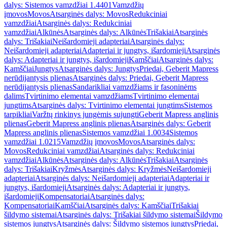
dalys: Sistemos vamzdžiai 1.4401
Vamzdžių
įmovos
Movos
Atsarginės dalys: Movos
Redukciniai
vamzdžiai
Atsarginės dalys: Redukciniai
vamzdžiai
Alkūnės
Atsarginės dalys: Alkūnės
Trišakiai
Atsarginės
dalys: Trišakiai
Neišardomieji adapteriai
Atsarginės dalys:
Neišardomieji adapteriai
Adapteriai ir jungtys, išardomieji
Atsarginės
dalys: Adapteriai ir jungtys, išardomieji
Kamščiai
Atsarginės dalys:
Kamščiai
Jungtys
Atsarginės dalys: Jungtys
Priedai, Geberit Mapress
nerūdijantysis plienas
Atsarginės dalys: Priedai, Geberit Mapress
nerūdijantysis plienas
Sandarikliai vamzdžiams ir fasoninėms
dalims
Tvirtinimo elementai vamzdžiams
Tvirtinimo elementai
jungtims
Atsarginės dalys: Tvirtinimo elementai jungtims
Sistemos
tarpikliai
Varžtų rinkinys jungėmis sujungti
Geberit Mapress anglinis
plienas
Geberit Mapress anglinis plienas
Atsarginės dalys: Geberit
Mapress anglinis plienas
Sistemos vamzdžiai 1.0034
Sistemos
vamzdžiai 1.0215
Vamzdžių įmovos
Movos
Atsarginės dalys:
Movos
Redukciniai vamzdžiai
Atsarginės dalys: Redukciniai
vamzdžiai
Alkūnės
Atsarginės dalys: Alkūnės
Trišakiai
Atsarginės
dalys: Trišakiai
Kryžmės
Atsarginės dalys: Kryžmės
Neišardomieji
adapteriai
Atsarginės dalys: Neišardomieji adapteriai
Adapteriai ir
jungtys, išardomieji
Atsarginės dalys: Adapteriai ir jungtys,
išardomieji
Kompensatoriai
Atsarginės dalys:
Kompensatoriai
Kamščiai
Atsarginės dalys: Kamščiai
Trišakiai
šildymo sistemai
Atsarginės dalys: Trišakiai šildymo sistemai
Šildymo
sistemos jungtys
Atsarginės dalys: Šildymo sistemos jungtys
Priedai,