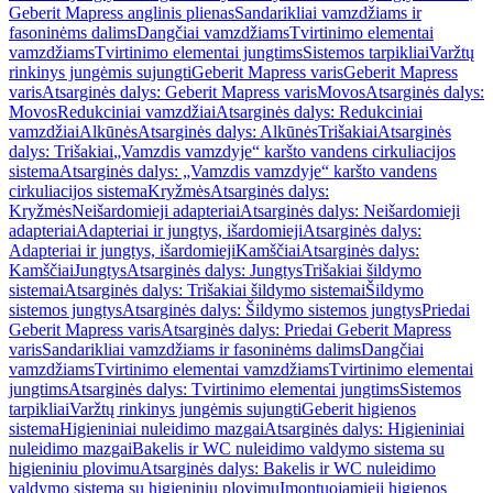
Geberit Mapress anglinis plienas
Sandarikliai vamzdžiams ir
fasoninėms dalims
Dangčiai vamzdžiams
Tvirtinimo elementai
vamzdžiams
Tvirtinimo elementai jungtims
Sistemos tarpikliai
Varžtų
rinkinys jungėmis sujungti
Geberit Mapress varis
Geberit Mapress
varis
Atsarginės dalys: Geberit Mapress varis
Movos
Atsarginės dalys:
Movos
Redukciniai vamzdžiai
Atsarginės dalys: Redukciniai
vamzdžiai
Alkūnės
Atsarginės dalys: Alkūnės
Trišakiai
Atsarginės
dalys: Trišakiai
„Vamzdis vamzdyje“ karšto vandens cirkuliacijos
sistema
Atsarginės dalys: „Vamzdis vamzdyje“ karšto vandens
cirkuliacijos sistema
Kryžmės
Atsarginės dalys:
Kryžmės
Neišardomieji adapteriai
Atsarginės dalys: Neišardomieji
adapteriai
Adapteriai ir jungtys, išardomieji
Atsarginės dalys:
Adapteriai ir jungtys, išardomieji
Kamščiai
Atsarginės dalys:
Kamščiai
Jungtys
Atsarginės dalys: Jungtys
Trišakiai šildymo
sistemai
Atsarginės dalys: Trišakiai šildymo sistemai
Šildymo
sistemos jungtys
Atsarginės dalys: Šildymo sistemos jungtys
Priedai
Geberit Mapress varis
Atsarginės dalys: Priedai Geberit Mapress
varis
Sandarikliai vamzdžiams ir fasoninėms dalims
Dangčiai
vamzdžiams
Tvirtinimo elementai vamzdžiams
Tvirtinimo elementai
jungtims
Atsarginės dalys: Tvirtinimo elementai jungtims
Sistemos
tarpikliai
Varžtų rinkinys jungėmis sujungti
Geberit higienos
sistema
Higieniniai nuleidimo mazgai
Atsarginės dalys: Higieniniai
nuleidimo mazgai
Bakelis ir WC nuleidimo valdymo sistema su
higieniniu plovimu
Atsarginės dalys: Bakelis ir WC nuleidimo
valdymo sistema su higieniniu plovimu
Įmontuojamieji higienos