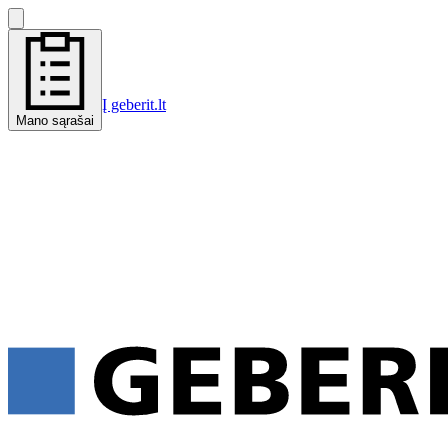
Į geberit.lt
Mano sąrašai