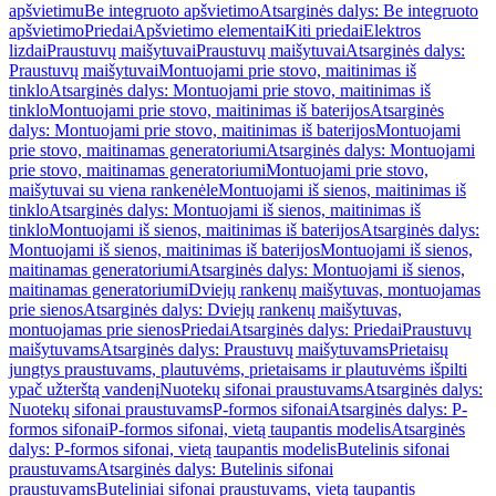
apšvietimu
Be integruoto apšvietimo
Atsarginės dalys: Be integruoto
apšvietimo
Priedai
Apšvietimo elementai
Kiti priedai
Elektros
lizdai
Praustuvų maišytuvai
Praustuvų maišytuvai
Atsarginės dalys:
Praustuvų maišytuvai
Montuojami prie stovo, maitinimas iš
tinklo
Atsarginės dalys: Montuojami prie stovo, maitinimas iš
tinklo
Montuojami prie stovo, maitinimas iš baterijos
Atsarginės
dalys: Montuojami prie stovo, maitinimas iš baterijos
Montuojami
prie stovo, maitinamas generatoriumi
Atsarginės dalys: Montuojami
prie stovo, maitinamas generatoriumi
Montuojami prie stovo,
maišytuvai su viena rankenėle
Montuojami iš sienos, maitinimas iš
tinklo
Atsarginės dalys: Montuojami iš sienos, maitinimas iš
tinklo
Montuojami iš sienos, maitinimas iš baterijos
Atsarginės dalys:
Montuojami iš sienos, maitinimas iš baterijos
Montuojami iš sienos,
maitinamas generatoriumi
Atsarginės dalys: Montuojami iš sienos,
maitinamas generatoriumi
Dviejų rankenų maišytuvas, montuojamas
prie sienos
Atsarginės dalys: Dviejų rankenų maišytuvas,
montuojamas prie sienos
Priedai
Atsarginės dalys: Priedai
Praustuvų
maišytuvams
Atsarginės dalys: Praustuvų maišytuvams
Prietaisų
jungtys praustuvams, plautuvėms, prietaisams ir plautuvėms išpilti
ypač užterštą vandenį
Nuotekų sifonai praustuvams
Atsarginės dalys:
Nuotekų sifonai praustuvams
P-formos sifonai
Atsarginės dalys: P-
formos sifonai
P-formos sifonai, vietą taupantis modelis
Atsarginės
dalys: P-formos sifonai, vietą taupantis modelis
Butelinis sifonai
praustuvams
Atsarginės dalys: Butelinis sifonai
praustuvams
Buteliniai sifonai praustuvams, vietą taupantis