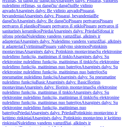
rėžimas, su dangčiu/ dangčiui
Atsarginės dalys: Pisuarai, vandens
nuleidimo rėžimas, su dangčiu/ dangčiui
Be vidinio
apvado
Atsarginės dalys: Be vidinio apvado
Pisuarai,
bevandeniai
Atsarginės dalys: Pisuarai, bevandeniai
Be
dangčio
Atsarginės dalys: Be dangčio
Pisuarų pertvaros
Pisuarų
pertvaros iš plastiko
Pisuarų pertvaros iš stiklo
Pisuarų pertvaros iš
sanitarinės keramikos
Priedai
Atsarginės dalys: Priedai
Sifonai ir
sifonų priedai
Nuleidimo vandens vamzdžiai, alkūnės ir
adapteriai
Atsarginės dalys: Nuleidimo vandens vamzdžiai, alkūnės
ir adapteriai
Tvirtinimai
Pisuarų valdymo sistemos
Potinkinis
montavimas
Atsarginės dalys: Potinkinis montavimas
Su elektronine
nuleidimo funkcija, maitinimas iš tinklo
Atsarginės dalys: Su
elektronine nuleidimo funkcija, maitinimas iš tinklo
Su elektronine
nuleidimo funkcija, maitinimas nuo baterijos
Atsarginės dalys: Su
elektronine nuleidimo funkcija, maitinimas nuo baterijos
Su
pneumatine nuleidimo funkcija
Atsarginės dalys: Su pneumatine
nuleidimo funkcija
Basic
Atsarginės dalys: Basic
Išorinis
montavimas
Atsarginės dalys: Išorinis montavimas
Su elektronine
nuleidimo funkcija, maitinimas iš tinklo
Atsarginės dalys: Su
elektronine nuleidimo funkcija, maitinimas iš tinklo
Su elektronine
nuleidimo funkcija, maitinimas nuo baterijos
Atsarginės dalys: Su
elektronine nuleidimo funkcija, maitinimas nuo
baterijos
Priedai
Atsarginės dalys: Priedai
Potinkinio montavimo ir
keitimo rinkiniai
Atsarginės dalys: Potinkinio montavimo ir keitimo
rinkiniai
Nuleidimo vandens vamzdžiai, alkūnės ir