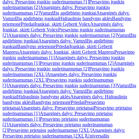
dalys: Presavimo įrankių suderinamumas [1]
Presavimo įrankių
suderinamumas [2]
Atsarginės dalys: Presavimo įrankių
suderinamumas [2]
Vamzdžių apdirbimo įrankiai
Atsarginės dalys:
Vamzdžių apdirbimo įrankiai
Hidraulinių bandymų aklės
Bandymo
priemonė
Priedai
Įrankiai, skirti Geberit Volex
Atsarginės dalys:
Įrankiai, skirti Geberit Volex
Presavimo įrankių suderinamumas
[2]
Atsarginės dalys: Presavimo įrankių suderinamumas [2]
Vamzdžių
apdirbimo įrankiai
Atsarginės dalys: Vamzdžių apdirbimo
įrankiai
Bandymo priemonė
Priedai
Įrankiai, skirti Geberit
Mapress
Atsarginės dalys: Įrankiai, skirti Geberit Mapress
Presavimo
įrankių suderinamumas [1]
Atsarginės dalys: Presavimo įrankių
suderinamumas [1]
Presavimo įrankių suderinamumas [2]
Atsarginės
dalys: Presavimo įrankių suderinamumas [2]
Presavimo įrankių
suderinamumas [2XL]
Atsarginės dalys: Presavimo įrankių
suderinamumas [2XL]
Presavimo įrankių suderinamumas
[3]
Atsarginės dalys: Presavimo įrankių suderinamumas [3]
Vamzdžių
apdirbimo įrankiai
Atsarginės dalys: Vamzdžių apdirbimo
įrankiai
Hidraulinių bandymų aklės
Atsarginės dalys: Hidraulinių
bandymų aklės
Bandymo priemonė
Priedai
Presavimo
prietaisai
Atsarginės dalys: Presavimo prietaisai
Presavimo prietaisų
suderinamumas [1]
Atsarginės dalys: Presavimo prietaisų
suderinamumas [1]
Presavimo prietaisų suderinamumas
[2]
Atsarginės dalys: Presavimo prietaisų suderinamumas
[2]
Presavimo prietaisų suderinamumas [2XL]
Atsarginės dalys:
Presavimo prietaisų suderinamumas [2XL]
Universalūs