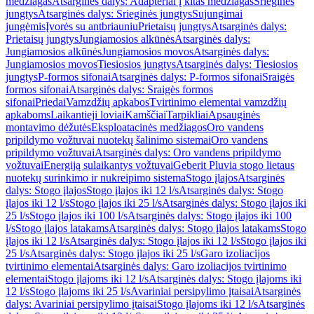
medžiagas
Atsarginės dalys: Adapteriai į kitas medžiagas
Srieginės
jungtys
Atsarginės dalys: Srieginės jungtys
Sujungimai
jungėmis
Įvorės su antbriauniu
Prietaisų jungtys
Atsarginės dalys:
Prietaisų jungtys
Jungiamosios alkūnės
Atsarginės dalys:
Jungiamosios alkūnės
Jungiamosios movos
Atsarginės dalys:
Jungiamosios movos
Tiesiosios jungtys
Atsarginės dalys: Tiesiosios
jungtys
P-formos sifonai
Atsarginės dalys: P-formos sifonai
Sraigės
formos sifonai
Atsarginės dalys: Sraigės formos
sifonai
Priedai
Vamzdžių apkabos
Tvirtinimo elementai vamzdžių
apkaboms
Laikantieji loviai
Kamščiai
Tarpikliai
Apsauginės
montavimo dėžutės
Eksploatacinės medžiagos
Oro vandens
pripildymo vožtuvai nuotekų šalinimo sistemai
Oro vandens
pripildymo vožtuvai
Atsarginės dalys: Oro vandens pripildymo
vožtuvai
Energiją sulaikantys vožtuvai
Geberit Pluvia stogo lietaus
nuotekų surinkimo ir nukreipimo sistema
Stogo įlajos
Atsarginės
dalys: Stogo įlajos
Stogo įlajos iki 12 l/s
Atsarginės dalys: Stogo
įlajos iki 12 l/s
Stogo įlajos iki 25 l/s
Atsarginės dalys: Stogo įlajos iki
25 l/s
Stogo įlajos iki 100 l/s
Atsarginės dalys: Stogo įlajos iki 100
l/s
Stogo įlajos latakams
Atsarginės dalys: Stogo įlajos latakams
Stogo
įlajos iki 12 l/s
Atsarginės dalys: Stogo įlajos iki 12 l/s
Stogo įlajos iki
25 l/s
Atsarginės dalys: Stogo įlajos iki 25 l/s
Garo izoliacijos
tvirtinimo elementai
Atsarginės dalys: Garo izoliacijos tvirtinimo
elementai
Stogo įlajoms iki 12 l/s
Atsarginės dalys: Stogo įlajoms iki
12 l/s
Stogo įlajoms iki 25 l/s
Avariniai persipylimo įtaisai
Atsarginės
dalys: Avariniai persipylimo įtaisai
Stogo įlajoms iki 12 l/s
Atsarginės