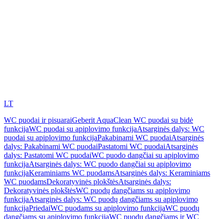
LT
WC puodai ir pisuarai
Geberit AquaClean WC puodai su bidė
funkcija
WC puodai su apiplovimo funkcija
Atsarginės dalys: WC
puodai su apiplovimo funkcija
Pakabinami WC puodai
Atsarginės
dalys: Pakabinami WC puodai
Pastatomi WC puodai
Atsarginės
dalys: Pastatomi WC puodai
WC puodo dangčiai su apiplovimo
funkcija
Atsarginės dalys: WC puodo dangčiai su apiplovimo
funkcija
Keraminiams WC puodams
Atsarginės dalys: Keraminiams
WC puodams
Dekoratyvinės plokštės
Atsarginės dalys:
Dekoratyvinės plokštės
WC puodų dangčiams su apiplovimo
funkcija
Atsarginės dalys: WC puodų dangčiams su apiplovimo
funkcija
Priedai
WC puodams su apiplovimo funkcija
WC puodų
dangčiams su apiplovimo funkcija
WC puodų dangčiams ir WC