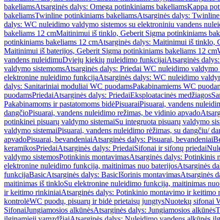
bakeliams
Atsarginės dalys: Omega potinkiniams bakeliams
Kappa pot
bakeliams
Twinline potinkiniams bakeliams
Atsarginės dalys: Twinlin
dalys: WC nuleidimo valdymo sistemos su elektroniniu vandens nule
bakeliams 12 cm
Maitinimui iš tinklo, Geberit Sigma potinkiniams ba
potinkiniams bakeliams 12 cm
Atsarginės dalys: Maitinimui iš tinklo
Maitinimui iš baterijos, Geberit Sigma potinkiniams bakeliams 12 cm
vandens nuleidimu
Dviejų kiekių nuleidimo funkcijai
Atsarginės dalys:
valdymo sistemoms
Atsarginės dalys: Priedai WC nuleidimo valdymo
elektronine nuleidimo funkcija
Atsarginės dalys: WC nuleidimo valdym
dalys: Sanitariniai moduliai WC puodams
Pakabinamiems WC puoda
puodams
Priedai
Atsarginės dalys: Priedai
Eksploatacinės medžiagos
San
Pakabinamoms ir pastatomoms bidė
Pisuarai
Pisuarai, vandens nuleidi
dangčio
Pisuarai, vandens nuleidimo režimas, be vidinio apvado
Atsarg
potinkinei pisuarų valdymo sistemai
Su integruota pisuarų valdymo si
valdymo sistemai
Pisuarai, vandens nuleidimo rėžimas, su dangčiu/ da
apvado
Pisuarai, bevandeniai
Atsarginės dalys: Pisuarai, bevandeniai
B
keramikos
Priedai
Atsarginės dalys: Priedai
Sifonai ir sifonų priedai
Nule
valdymo sistemos
Potinkinis montavimas
Atsarginės dalys: Potinkinis
elektronine nuleidimo funkcija, maitinimas nuo baterijos
Atsarginės da
funkcija
Basic
Atsarginės dalys: Basic
Išorinis montavimas
Atsarginės d
maitinimas iš tinklo
Su elektronine nuleidimo funkcija, maitinimas nuo 
ir keitimo rinkiniai
Atsarginės dalys: Potinkinio montavimo ir keitimo r
kontrolė
WC puodų, pisuarų ir bidė prietaisų jungtys
Nuotekų sifonai W
Sifonai
Jungiamosios alkūnės
Atsarginės dalys: Jungiamosios alkūnės
T
ilginamieji vamzdžiai
Atsarginės dalys: Nuleidimo vandens alkūnės il