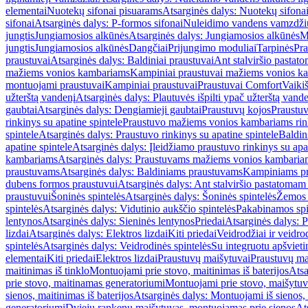
elementai
Nuotekų sifonai pisuarams
Atsarginės dalys: Nuotekų sifona
sifonai
Atsarginės dalys: P-formos sifonai
Nuleidimo vandens vamzdžių i
jungtis
Jungiamosios alkūnės
Atsarginės dalys: Jungiamosios alkūnės
M
jungtis
Jungiamosios alkūnės
Dangčiai
Prijungimo moduliai
Tarpinės
Pra
praustuvai
Atsarginės dalys: Baldiniai praustuvai
Ant stalviršio pastato
mažiems vonios kambariams
Kampiniai praustuvai mažiems vonios k
montuojami praustuvai
Kampiniai praustuvai
Praustuvai Comfort
Vaikiš
užterštą vandenį
Atsarginės dalys: Plautuvės išpilti ypač užterštą vand
gaubtai
Atsarginės dalys: Dengiamieji gaubtai
Praustuvų kojos
Praustu
rinkinys su apatine spintele
Praustuvo mažiems vonios kambariams rink
spintele
Atsarginės dalys: Praustuvo rinkinys su apatine spintele
Baldin
apatine spintele
Atsarginės dalys: Įleidžiamo praustuvo rinkinys su apa
kambariams
Atsarginės dalys: Praustuvams mažiems vonios kambaria
praustuvams
Atsarginės dalys: Baldiniams praustuvams
Kampiniams p
dubens formos praustuvui
Atsarginės dalys: Ant stalviršio pastatoma
praustuvui
Šoninės spintelės
Atsarginės dalys: Šoninės spintelės
Žemos 
spintelės
Atsarginės dalys: Vidutinio aukščio spintelės
Pakabinamos spi
lentynos
Atsarginės dalys: Sieninės lentynos
Priedai
Atsarginės dalys: P
lizdai
Atsarginės dalys: Elektros lizdai
Kiti priedai
Veidrodžiai ir veidro
spintelės
Atsarginės dalys: Veidrodinės spintelės
Su integruotu apšviet
elementai
Kiti priedai
Elektros lizdai
Praustuvų maišytuvai
Praustuvų ma
maitinimas iš tinklo
Montuojami prie stovo, maitinimas iš baterijos
Atsa
prie stovo, maitinamas generatoriumi
Montuojami prie stovo, maišytuv
sienos, maitinimas iš baterijos
Atsarginės dalys: Montuojami iš sienos, 
generatoriumi
Dviejų rankenų maišytuvas, montuojamas prie sienos
At