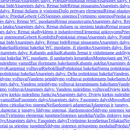
štės
Priedai
Atsarginės dalys: Priedai
Potinkiniai rėmai
Atsarginės dalys: 
ai bidė
Atsarginės dalys: Rėmai bidė
Rėmai pisuarams
Atsarginės dalys
 dalys: Rėmai dušams ir vonioms
Dušo pertvarų elementai
Rėmai plautu
alys: Priedai
Geberit GIS
Sieninės sistemos
Tvirtinimo sistemos
Priedai 
nės dalys: Rėmai WC puodams
Rėmai praustuvams
Atsarginės dalys: R
u lataku
Atsarginės dalys: Rėmai dušams su sieniniu lataku
Rėmai praust
nės dalys: Rėmai skalbyklėms ir indaplovėms
Elementai apkrovoms
Prie
ų sistemoms
Geberit Kombifix
Potinkiniai rėmai
Atsarginės dalys: Potin
ai bidė
Atsarginės dalys: Rėmai bidė
Rėmai pisuarams
Atsarginės dalys
 bakeliai
Išoriniai bakeliai WC puodams, iš plastiko
Atsarginės dalys: Išo
tsarginės dalys: Kabantis aukštai
Kabantis žemai ir vidutiniame aukštyj
iniai bakeliai WC puodams, iš sanitarinės keramikos
Montuojami ant W
nuleidimo vamzdžiai išoriniams bakeliams
Kabantis aukštai
Atsarginės d
gtys
Kampiniai vožtuvai
Riebokšliai
Potinkiniai bakeliai
Sigma potinkiniai
potinkiniai bakeliai
Atsarginės dalys: Delta potinkiniai bakeliai
Vandens 
ildymo vožtuvai
Vandens pripildymo vožtuvai potinkiniams bakeliams
At
inės dalys: Vandens pripildymo vožtuvai keraminiams bakeliams
Vanden
imo vožtuvai
Atsarginės dalys: Vandens nuleidimo vožtuvai
Dviejų kiek
iejų kiekių nuleidimo funkcija
Atsarginės dalys: Dviejų kiekių nuleidi
 vamzdžiai
Fasoninės dalys
Atsarginės dalys: Fasoninės dalys
Movos
Red
ens cirkuliacijos sistema
Neišardomieji adapteriai
Adapteriai ir jungtys,
dapteriai ir jungtys šildymo sistemai, išardomosios
Šildymo sistemos ju
ams
Tvirtinimo elementai jungtims
Sistemos tarpikliai
Varžtų rinkinys jun
lys
Atsarginės dalys: Fasoninės dalys
Tvirtinimo kronšteinas
Trišakiai
Nei
riai su sriegine jungtimi
Šildymo sistemos prijungimo moduliai
Priedai
A