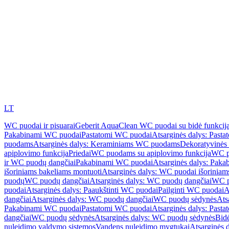
LT
WC puodai ir pisuarai
Geberit AquaClean WC puodai su bidė funkcij
Pakabinami WC puodai
Pastatomi WC puodai
Atsarginės dalys: Past
puodams
Atsarginės dalys: Keraminiams WC puodams
Dekoratyvinės 
apiplovimo funkcija
Priedai
WC puodams su apiplovimo funkcija
WC p
ir WC puodų dangčiai
Pakabinami WC puodai
Atsarginės dalys: Pak
išoriniams bakeliams montuoti
Atsarginės dalys: WC puodai išoriniam
puodų
WC puodų dangčiai
Atsarginės dalys: WC puodų dangčiai
WC p
puodai
Atsarginės dalys: Paaukštinti WC puodai
Pailginti WC puodai
A
dangčiai
Atsarginės dalys: WC puodų dangčiai
WC puodų sėdynės
Ats
Pakabinami WC puodai
Pastatomi WC puodai
Atsarginės dalys: Past
dangčiai
WC puodų sėdynės
Atsarginės dalys: WC puodų sėdynės
Bid
nuleidimo valdymo sistemos
Vandens nuleidimo mygtukai
Atsarginės 