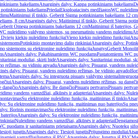
inkiniams bakeliams
Atsarginės dalys: Kappa potinkiniams bakeliams
De
e potinkiniams bakeliams
Priedai
Eksploatacinės medžiagos
WC nuleidimo
idimu
Maitinimui iš tinklo, Geberit Sigma potinkiniams bakeliams 12 cm
keliams, 8 cm
Atsarginės dalys: Maitinimui iš tinklo, Geberit Sigma pot
, Geberit Omega potinkiniams bakeliams 12 cm
Maitinimui iš baterijos, 
WC nuleidimo valdymo sistemos, su pneumatiniu vandens nuleidimu
At
 Dviejų kiekių nuleidimo funkcijai
Vieno kiekio nuleidimo funkcijai
Atsa
 sistemoms
Potinkinio montavimo dalių rinkiniai
Atsarginės dalys: Potin
o sistemoms su elektronine nuleidimo funkcija
Jungtys
Geberit Monolit
ms
Atsarginės dalys: Pakabinamiems WC puodams
Pastatomiems WC p
itariniai moduliai, skirti bidė
Atsarginės dalys: Sanitariniai moduliai, ski
mo režimas, su vidiniu apvadu
Atsarginės dalys: Pisuarai, vandens nulei
inės dalys: Pisuarai, vandens nuleidimo režimas, be vidinio apvado
Išor
stema
Atsarginės dalys: Su integruota pisuarų valdymo sistema
Integruot
ngčiui
Atsarginės dalys: Pisuarai, vandens nuleidimo rėžimas, su dangči
e dangčio
Atsarginės dalys: Be dangčio
Pisuarų pertvaros
Pisuarų pertvar
idimo vandens vamzdžiai, alkūnės ir adapteriai
Atsarginės dalys: Nulei
 montavimas
Su elektronine nuleidimo funkcija, maitinimas iš tinklo
Atsar
lys: Su elektronine nuleidimo funkcija, maitinimas nuo baterijos
Su pneu
alys: Išorinis montavimas
Su elektronine nuleidimo funkcija, maitinimas 
baterijos
Atsarginės dalys: Su elektronine nuleidimo funkcija, maitinima
inkiniai
Nuleidimo vandens vamzdžiai, alkūnės ir adapteriai
Dengiamosi
C puodams ir sanitariniams prietaisams
Atsarginės dalys: Nuotekų sif
iesioji jungtis
Atsarginės dalys: Tiesioji jungtis
Prijungimo moduliai
Atsa
ginamieji vamzdžiai
Jungtys iš PVC
Atsarginės dalys: Jungtys iš PVC
Man