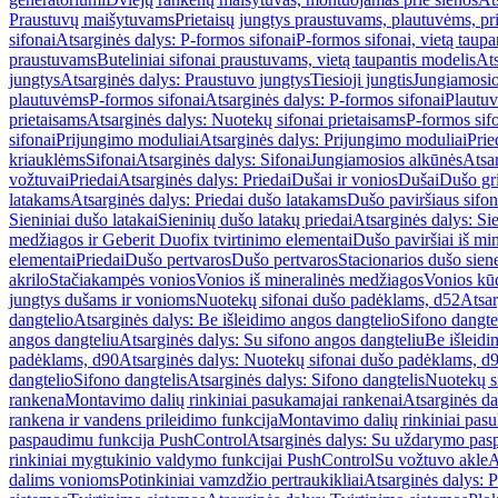
Praustuvų maišytuvams
Prietaisų jungtys praustuvams, plautuvėms, pri
sifonai
Atsarginės dalys: P-formos sifonai
P-formos sifonai, vietą taupa
praustuvams
Buteliniai sifonai praustuvams, vietą taupantis modelis
Ats
jungtys
Atsarginės dalys: Praustuvo jungtys
Tiesioji jungtis
Jungiamosio
plautuvėms
P-formos sifonai
Atsarginės dalys: P-formos sifonai
Plautuv
prietaisams
Atsarginės dalys: Nuotekų sifonai prietaisams
P-formos sif
sifonai
Prijungimo moduliai
Atsarginės dalys: Prijungimo moduliai
Prie
kriauklėms
Sifonai
Atsarginės dalys: Sifonai
Jungiamosios alkūnės
Atsa
vožtuvai
Priedai
Atsarginės dalys: Priedai
Dušai ir vonios
Dušai
Dušo gr
latakams
Atsarginės dalys: Priedai dušo latakams
Dušo paviršiaus sifon
Sieniniai dušo latakai
Sieninių dušo latakų priedai
Atsarginės dalys: Si
medžiagos ir Geberit Duofix tvirtinimo elementai
Dušo paviršiai iš mi
elementai
Priedai
Dušo pertvaros
Dušo pertvaros
Stacionarios dušo sien
akrilo
Stačiakampės vonios
Vonios iš mineralinės medžiagos
Vonios kū
jungtys dušams ir vonioms
Nuotekų sifonai dušo padėklams, d52
Atsar
dangtelio
Atsarginės dalys: Be išleidimo angos dangtelio
Sifono dangte
angos dangteliu
Atsarginės dalys: Su sifono angos dangteliu
Be išleidi
padėklams, d90
Atsarginės dalys: Nuotekų sifonai dušo padėklams, d
dangtelio
Sifono dangtelis
Atsarginės dalys: Sifono dangtelis
Nuotekų s
rankena
Montavimo dalių rinkiniai pasukamajai rankenai
Atsarginės da
rankena ir vandens prileidimo funkcija
Montavimo dalių rinkiniai pasuk
paspaudimu funkcija PushControl
Atsarginės dalys: Su uždarymo pas
rinkiniai mygtukinio valdymo funkcijai PushControl
Su vožtuvo akle
A
dalims vonioms
Potinkiniai vamzdžio pertraukikliai
Atsarginės dalys: P