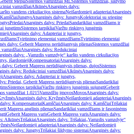
Geberit Mepla
Sistemos vamzdžiai ML
Sistemos vamzdžiai, šildymo
ciniai vamzdžiai
Alkūnės
Atsarginės dalys:
ršto vandens cirkuliacijos sistema
Neišardomieji adapteriai
Atsarginės
 Kamščiai
Jungtys
Atsarginės dalys: Jungtys
Kolektoriai su sriegine
ngtys
Priedai
Atsarginės dalys: Priedai
Sandarikliai vamzdžiams ir
ai jungtims
Sistemos tarpikliai
Varžtų rinkinys jungėmis
mieji
Atsarginės dalys: Adapteriai ir jungtys,
mzdžiams
Tvirtinimo elementai vamzdžiams
Tvirtinimo elementai
nės dalys: Geberit Mapress nerūdijantysis plienas
Sistemos vamzdžiai
i vamzdžiai
Atsarginės dalys: Redukciniai
arginės dalys: „Vamzdis vamzdyje“ karšto vandens cirkuliacijos
gtys, išardomieji
Kompensatoriai
Atsarginės dalys:
 dalys: Geberit Mapress nerūdijantysis plienas, dujos
Sistemos
ginės dalys: Redukciniai vamzdžiai
Alkūnės
Atsarginės dalys:
ji
Atsarginės dalys: Adapteriai ir jungtys,
lys: Priedai, Geberit Mapress nerūdijantysis plienas
Sandarikliai
gtims
Sistemos tarpikliai
Varžtų rinkinys jungėmis sujungti
Geberit
mos vamzdžiai 1.0215
Vamzdžių įmovos
Movos
Atsarginės dalys:
Kryžmės
Atsarginės dalys: Kryžmės
Neišardomieji adapteriai
Atsarginės
 dalys: Kompensatoriai
Kamščiai
Atsarginės dalys: Kamščiai
Trišakiai
erit Mapress anglinis plienas
Sandarikliai vamzdžiams ir fasoninėms
ngti
Geberit Mapress varis
Geberit Mapress varis
Atsarginės dalys:
ys: Alkūnės
Trišakiai
Atsarginės dalys: Trišakiai
„Vamzdis vamzdyje“
ryžmės
Neišardomieji adapteriai
Atsarginės dalys: Neišardomieji
rginės dalys: Jungtys
Trišakiai šildymo sistemai
Atsarginės dalys: