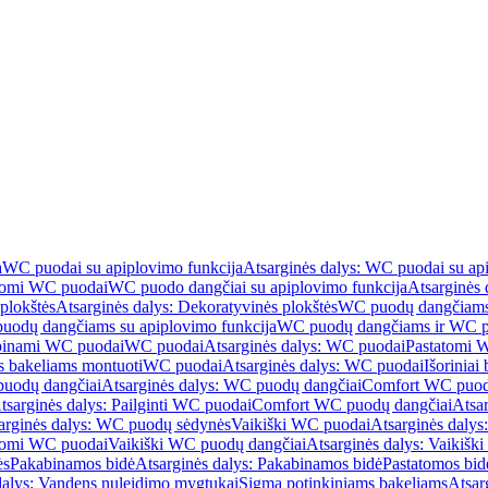
a
WC puodai su apiplovimo funkcija
Atsarginės dalys: WC puodai su ap
atomi WC puodai
WC puodo dangčiai su apiplovimo funkcija
Atsarginės 
plokštės
Atsarginės dalys: Dekoratyvinės plokštės
WC puodų dangčiams 
uodų dangčiams su apiplovimo funkcija
WC puodų dangčiams ir WC pu
abinami WC puodai
WC puodai
Atsarginės dalys: WC puodai
Pastatomi 
s bakeliams montuoti
WC puodai
Atsarginės dalys: WC puodai
Išoriniai
uodų dangčiai
Atsarginės dalys: WC puodų dangčiai
Comfort WC puod
tsarginės dalys: Pailginti WC puodai
Comfort WC puodų dangčiai
Atsa
arginės dalys: WC puodų sėdynės
Vaikiški WC puodai
Atsarginės dalys
atomi WC puodai
Vaikiški WC puodų dangčiai
Atsarginės dalys: Vaikiš
ės
Pakabinamos bidė
Atsarginės dalys: Pakabinamos bidė
Pastatomos bid
dalys: Vandens nuleidimo mygtukai
Sigma potinkiniams bakeliams
Atsar