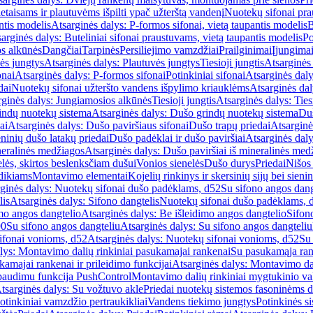
etaisams ir plautuvėms išpilti ypač užterštą vandenį
Nuotekų sifonai pr
ntis modelis
Atsarginės dalys: P-formos sifonai, vietą taupantis modelis
B
arginės dalys: Buteliniai sifonai praustuvams, vietą taupantis modelis
Po
s alkūnės
Dangčiai
Tarpinės
Persiliejimo vamzdžiai
Prailginimai
Įjungima
ės jungtys
Atsarginės dalys: Plautuvės jungtys
Tiesioji jungtis
Atsarginės 
onai
Atsarginės dalys: P-formos sifonai
Potinkiniai sifonai
Atsarginės daly
dai
Nuotekų sifonai užteršto vandens išpylimo kriauklėms
Atsarginės dal
rginės dalys: Jungiamosios alkūnės
Tiesioji jungtis
Atsarginės dalys: Tiesi
indų nuotekų sistema
Atsarginės dalys: Dušo grindų nuotekų sistema
Duš
ai
Atsarginės dalys: Dušo paviršiaus sifonai
Dušo trapų priedai
Atsarginė
eninių dušo latakų priedai
Dušo padėklai ir dušo paviršiai
Atsarginės daly
neralinės medžiagos
Atsarginės dalys: Dušo paviršiai iš mineralinės med
elės, skirtos beslenksčiam dušui
Vonios sienelės
Dušo durys
Priedai
Nišos
dikiams
Montavimo elementai
Kojelių rinkinys ir skersinių sijų bei sieni
ginės dalys: Nuotekų sifonai dušo padėklams, d52
Su sifono angos dang
lis
Atsarginės dalys: Sifono dangtelis
Nuotekų sifonai dušo padėklams, 
mo angos dangtelio
Atsarginės dalys: Be išleidimo angos dangtelio
Sifon
90
Su sifono angos dangteliu
Atsarginės dalys: Su sifono angos dangteliu
ifonai vonioms, d52
Atsarginės dalys: Nuotekų sifonai vonioms, d52
Su
lys: Montavimo dalių rinkiniai pasukamajai rankenai
Su pasukamąja ran
amajai rankenai ir prileidimo funkcijai
Atsarginės dalys: Montavimo dal
paudimu funkcija PushControl
Montavimo dalių rinkiniai mygtukinio v
tsarginės dalys: Su vožtuvo akle
Priedai nuotekų sistemos fasoninėms 
otinkiniai vamzdžio pertraukikliai
Vandens tiekimo jungtys
Potinkinės s