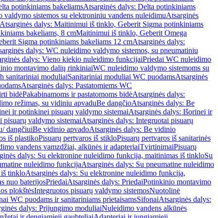
lta potinkiniams bakeliams
Atsarginės dalys: Delta potinkiniams
 valdymo sistemos su elektroniniu vandens nuleidimu
Atsarginės
Atsarginės dalys: Maitinimui iš tinklo, Geberit Sigma potinkiniams
inkiniams bakeliams, 8 cm
Maitinimui iš tinklo, Geberit Omega
Geberit Sigma potinkiniams bakeliams 12 cm
Atsarginės dalys:
sarginės dalys: WC nuleidimo valdymo sistemos, su pneumatiniu
rginės dalys: Vieno kiekio nuleidimo funkcijai
Priedai WC nuleidimo
kinio montavimo dalių rinkiniai
WC nuleidimo valdymo sistemoms su
h sanitariniai moduliai
Sanitariniai moduliai WC puodams
Atsarginės
uodams
Atsarginės dalys: Pastatomiems WC
rti bidė
Pakabinamoms ir pastatomoms bidė
Atsarginės dalys:
dimo režimas, su vidiniu apvadu
Be dangčio
Atsarginės dalys: Be
inei ir potinkinei pisuarų valdymo sistemai
Atsarginės dalys: Išorinei ir
ai pisuarų valdymo sistemai
Atsarginės dalys: Integruotai pisuarų
u/ dangčiui
Be vidinio apvado
Atsarginės dalys: Be vidinio
os iš plastiko
Pisuarų pertvaros iš stiklo
Pisuarų pertvaros iš sanitarinės
dimo vandens vamzdžiai, alkūnės ir adapteriai
Tvirtinimai
Pisuarų
ginės dalys: Su elektronine nuleidimo funkcija, maitinimas iš tinklo
Su
matine nuleidimo funkcija
Atsarginės dalys: Su pneumatine nuleidimo
iš tinklo
Atsarginės dalys: Su elektronine nuleidimo funkcija,
s nuo baterijos
Priedai
Atsarginės dalys: Priedai
Potinkinio montavimo
os plokštės
Integruotos pisuarų valdymo sistemos
Nuotolinė
onai WC puodams ir sanitariniams prietaisams
Sifonai
Atsarginės dalys:
rginės dalys: Prijungimo moduliai
Nuleidimo vandens alkūnės
žetai ir dengiamieji gaubteliai
Adapteriai ir jungiamieji