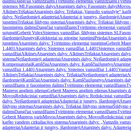
dalims
Dangčiai vamzdžiams
Tvirtinimo elementai vamzdžiams
Tvirtin
sistemos ML
Fasoninės dalys
Atsarginės dalys: Fasoninės dalys
Movos
Alkūnės
Trišakiai
Atsarginės dalys: Trišakiai
„Vamzdis vamzdyje“ karšto
dalys: Neišardomieji adapteriai
Adapteriai ir jungtys, išardomieji
Atsarg
jungtimi
Trišakiai šildymo sistemai
Atsarginės dalys: Trišakiai šildymo 
fasoninėms dalims
Dangčiai vamzdžiams
Tvirtinimo elementai vamzd
sujungti
Geberit Volex
Sistemos vamzdžiai, šildymo sistemos SL
Fasoni
išardomieji
Jungtys
Kolektoriai su sriegine jungtimi
Priedai
Atsarginės d
jungtims
Atsarginės dalys: Tvirtinimo elementai jungtims
Geberit Mapre
1.4401
Atsarginės dalys: Sistemos vamzdžiai 1.4401
Sistemos vamzdži
vamzdžiai
Alkūnės
Atsarginės dalys: Alkūnės
Trišakiai
Atsarginės dalys:
sistema
Neišardomieji adapteriai
Atsarginės dalys: Neišardomieji adapte
Kompensatoriai
Kamščiai
Atsarginės dalys: Kamščiai
Jungtys
Atsarginė
vamzdžiai 1.4401
Atsarginės dalys: Sistemos vamzdžiai 1.4401
Vamzd
Alkūnės
Trišakiai
Atsarginės dalys: Trišakiai
Neišardomieji adapteriai
At
išardomieji
Kamščiai
Atsarginės dalys: Kamščiai
Jungtys
Atsarginės dal
vamzdžiams ir fasoninėms dalims
Tvirtinimo elementai vamzdžiams
Tv
Mapress anglinis plienas
Geberit Mapress anglinis plienas
Atsarginės d
Movos
Redukciniai vamzdžiai
Atsarginės dalys: Redukciniai vamzdžia
dalys: Neišardomieji adapteriai
Adapteriai ir jungtys, išardomieji
Atsarg
šildymo sistemai
Atsarginės dalys: Trišakiai šildymo sistemai
Šildymo s
dalims
Dangčiai vamzdžiams
Tvirtinimo elementai vamzdžiams
Tvirtin
Geberit Mapress varis
Movos
Atsarginės dalys: Movos
Redukciniai va
karšto vandens cirkuliacijos sistema
Atsarginės dalys: „Vamzdis vamzdy
adapteriai
Adapteriai ir jungtys, išardomieji
Atsarginės dalys: Adapteriai