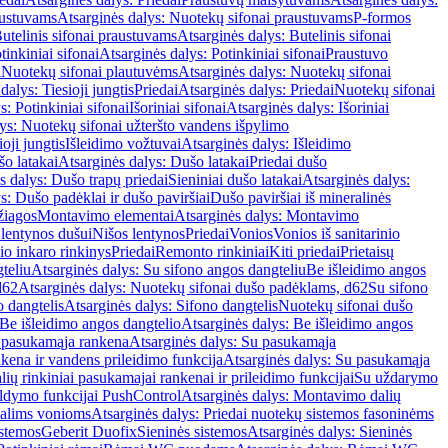
austuvams
Atsarginės dalys: Nuotekų sifonai praustuvams
P-formos
utelinis sifonai praustuvams
Atsarginės dalys: Butelinis sifonai
tinkiniai sifonai
Atsarginės dalys: Potinkiniai sifonai
Praustuvo
i
Nuotekų sifonai plautuvėms
Atsarginės dalys: Nuotekų sifonai
dalys: Tiesioji jungtis
Priedai
Atsarginės dalys: Priedai
Nuotekų sifonai
s: Potinkiniai sifonai
Išoriniai sifonai
Atsarginės dalys: Išoriniai
ys: Nuotekų sifonai užteršto vandens išpylimo
oji jungtis
Išleidimo vožtuvai
Atsarginės dalys: Išleidimo
o latakai
Atsarginės dalys: Dušo latakai
Priedai dušo
s dalys: Dušo trapų priedai
Sieniniai dušo latakai
Atsarginės dalys:
s: Dušo padėklai ir dušo paviršiai
Dušo paviršiai iš mineralinės
žiagos
Montavimo elementai
Atsarginės dalys: Montavimo
 lentynos dušui
Nišos lentynos
Priedai
Vonios
Vonios iš sanitarinio
nio inkaro rinkinys
Priedai
Remonto rinkiniai
Kiti priedai
Prietaisų
teliu
Atsarginės dalys: Su sifono angos dangteliu
Be išleidimo angos
d62
Atsarginės dalys: Nuotekų sifonai dušo padėklams, d62
Su sifono
o dangtelis
Atsarginės dalys: Sifono dangtelis
Nuotekų sifonai dušo
Be išleidimo angos dangtelio
Atsarginės dalys: Be išleidimo angos
 pasukamąja rankena
Atsarginės dalys: Su pasukamąja
kena ir vandens prileidimo funkcija
Atsarginės dalys: Su pasukamąja
ių rinkiniai pasukamajai rankenai ir prileidimo funkcijai
Su uždarymo
aldymo funkcijai PushControl
Atsarginės dalys: Montavimo dalių
dalims vonioms
Atsarginės dalys: Priedai nuotekų sistemos fasoninėms
istemos
Geberit Duofix
Sieninės sistemos
Atsarginės dalys: Sieninės