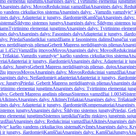
imo elementai jungtims
Atsarginės dalys: Tvirtinimo elementai jungtims
Atsarginės dalys: Movos
Redukciniai vamzdžiai
Atsarginės dalys: Reduk
 vandens cirkuliacijos sistema
Atsarginės dalys: „Vamzdis vamzdyje“ ka
inės dalys: Adapteriai ir jungtys, išardomieji
Kamščiai
Atsarginės dalys:
sistemai
Šildymo sistemos jungtys
Atsarginės dalys: Šildymo sistemos ju
žiams
Tvirtinimo elementai jungtims
Atsarginės dalys: Tvirtinimo element
nės dalys
Atsarginės dalys: Fasoninės dalys
Adapteriai ir jungtys, išardo
alys: Priedai
Sandarikliai vamzdžiams ir fasoninėms dalims
Dangčiai va
ss nerūdijantysis plienas
Geberit Mapress nerūdijantysis plienas
Atsargi
ai 1.4521
Vamzdžių įmovos
Movos
Atsarginės dalys: Movos
Redukcinia
 Trišakiai
„Vamzdis vamzdyje“ karšto vandens cirkuliacijos sistema
Ats
riai
Adapteriai ir jungtys, išardomieji
Atsarginės dalys: Adapteriai ir jun
s dalys: Jungtys
Geberit Mapress nerūdijantysis plienas, dujos
Atsarginės
žių įmovos
Movos
Atsarginės dalys: Movos
Redukciniai vamzdžiai
Atsar
sarginės dalys: Neišardomieji adapteriai
Adapteriai ir jungtys, išardomie
ys: Jungtys
Priedai, Geberit Mapress nerūdijantysis plienas
Atsarginės da
irtinimo elementai jungtims
Atsarginės dalys: Tvirtinimo elementai jun
alys: Geberit Mapress anglinis plienas
Sistemos vamzdžiai 1.0034
Siste
i
Alkūnės
Atsarginės dalys: Alkūnės
Trišakiai
Atsarginės dalys: Trišakiai
inės dalys: Adapteriai ir jungtys, išardomieji
Kompensatoriai
Atsarginės
istemos jungtys
Atsarginės dalys: Šildymo sistemos jungtys
Priedai, Geb
imo elementai jungtims
Sistemos tarpikliai
Varžtų rinkinys jungėmis suju
mzdžiai
Atsarginės dalys: Redukciniai vamzdžiai
Alkūnės
Atsarginės dal
je“ karšto vandens cirkuliacijos sistema
Kryžmės
Atsarginės dalys: K
 ir jungtys, išardomieji
Kamščiai
Atsarginės dalys: Kamščiai
Jungtys
Atsa