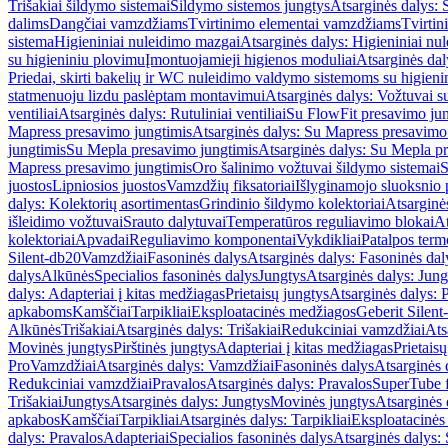
Trišakiai šildymo sistemai
Šildymo sistemos jungtys
Atsarginės dalys: 
dalims
Dangčiai vamzdžiams
Tvirtinimo elementai vamzdžiams
Tvirtin
sistema
Higieniniai nuleidimo mazgai
Atsarginės dalys: Higieniniai nu
su higieniniu plovimu
Įmontuojamieji higienos moduliai
Atsarginės dal
Priedai, skirti bakelių ir WC nuleidimo valdymo sistemoms su higien
statmenuoju lizdu paslėptam montavimui
Atsarginės dalys: Vožtuvai 
ventiliai
Atsarginės dalys: Rutuliniai ventiliai
Su FlowFit presavimo jun
Mapress presavimo jungtimis
Atsarginės dalys: Su Mapress presavimo
jungtimis
Su Mepla presavimo jungtimis
Atsarginės dalys: Su Mepla p
Mapress presavimo jungtimis
Oro šalinimo vožtuvai šildymo sistemai
S
juostos
Lipniosios juostos
Vamzdžių fiksatoriai
Išlyginamojo sluoksnio 
dalys: Kolektorių asortimentas
Grindinio šildymo kolektoriai
Atsarginė
išleidimo vožtuvai
Srauto dalytuvai
Temperatūros reguliavimo blokai
At
kolektoriai
Apvadai
Reguliavimo komponentai
Vykdikliai
Patalpos term
Silent-db20
Vamzdžiai
Fasoninės dalys
Atsarginės dalys: Fasoninės dal
dalys
Alkūnės
Specialios fasoninės dalys
Jungtys
Atsarginės dalys: Jung
dalys: Adapteriai į kitas medžiagas
Prietaisų jungtys
Atsarginės dalys: P
apkaboms
Kamščiai
Tarpikliai
Eksploatacinės medžiagos
Geberit Silent
Alkūnės
Trišakiai
Atsarginės dalys: Trišakiai
Redukciniai vamzdžiai
Ats
Movinės jungtys
Pirštinės jungtys
Adapteriai į kitas medžiagas
Prietais
Pro
Vamzdžiai
Atsarginės dalys: Vamzdžiai
Fasoninės dalys
Atsarginės 
Redukciniai vamzdžiai
Pravalos
Atsarginės dalys: Pravalos
SuperTube f
Trišakiai
Jungtys
Atsarginės dalys: Jungtys
Movinės jungtys
Atsarginės 
apkabos
Kamščiai
Tarpikliai
Atsarginės dalys: Tarpikliai
Eksploatacinės
dalys: Pravalos
Adapteriai
Specialios fasoninės dalys
Atsarginės dalys: 