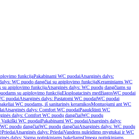
iplovimo funkcija
Pakabinami WC puodai
Atsarginės dalys:
dalys: WC puodo dangčiai su apiplovimo funkcija
Keraminiams WC
su apiplovimo funkcija
Atsarginės dalys: WC puodų dangčiams su
odams su apiplovimo funkcija
Eksploatacinės medžiagos
WC puodai
WC puodai
Atsarginės dalys: Pastatomi WC puodai
WC puodai
 bakeliai WC puodams, iš sanitarinės keramikos
Montuojami ant WC
ai
Atsarginės dalys: Comfort WC puodai
Paaukštinti WC
rginės dalys: Comfort WC puodų dangčiai
WC puodų
: Vaikiški WC puodai
Pakabinami WC puodai
Atsarginės dalys:
ki WC puodų dangčiai
WC puodų dangčiai
Atsarginės dalys: WC puodų
ė
Priedai
Atsarginės dalys: Priedai
Vandens nuleidimo mygtukai ir WC
ginės dalys: Sigma potinkiniams bakeliams
Omega potinkiniams