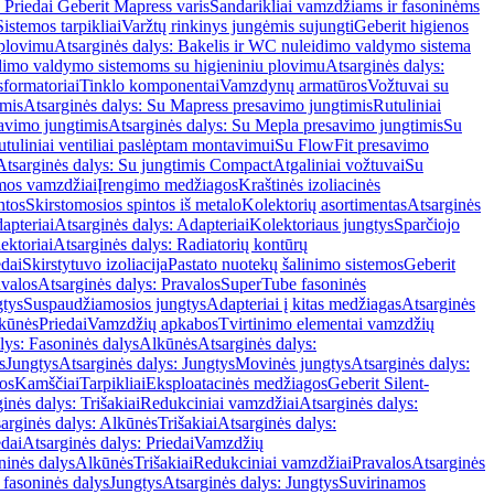
 Priedai Geberit Mapress varis
Sandarikliai vamzdžiams ir fasoninėms
Sistemos tarpikliai
Varžtų rinkinys jungėmis sujungti
Geberit higienos
 plovimu
Atsarginės dalys: Bakelis ir WC nuleidimo valdymo sistema
eidimo valdymo sistemoms su higieniniu plovimu
Atsarginės dalys:
sformatoriai
Tinklo komponentai
Vamzdynų armatūros
Vožtuvai su
imis
Atsarginės dalys: Su Mapress presavimo jungtimis
Rutuliniai
avimo jungtimis
Atsarginės dalys: Su Mepla presavimo jungtimis
Su
utuliniai ventiliai paslėptam montavimui
Su FlowFit presavimo
Atsarginės dalys: Su jungtimis Compact
Atgaliniai vožtuvai
Su
mos vamzdžiai
Įrengimo medžiagos
Kraštinės izoliacinės
ntos
Skirstomosios spintos iš metalo
Kolektorių asortimentas
Atsarginės
apteriai
Atsarginės dalys: Adapteriai
Kolektoriaus jungtys
Sparčiojo
ektoriai
Atsarginės dalys: Radiatorių kontūrų
edai
Skirstytuvo izoliacija
Pastato nuotekų šalinimo sistemos
Geberit
avalos
Atsarginės dalys: Pravalos
SuperTube fasoninės
gtys
Suspaudžiamosios jungtys
Adapteriai į kitas medžiagas
Atsarginės
lkūnės
Priedai
Vamzdžių apkabos
Tvirtinimo elementai vamzdžių
lys: Fasoninės dalys
Alkūnės
Atsarginės dalys:
s
Jungtys
Atsarginės dalys: Jungtys
Movinės jungtys
Atsarginės dalys:
os
Kamščiai
Tarpikliai
Eksploatacinės medžiagos
Geberit Silent-
inės dalys: Trišakiai
Redukciniai vamzdžiai
Atsarginės dalys:
arginės dalys: Alkūnės
Trišakiai
Atsarginės dalys:
edai
Atsarginės dalys: Priedai
Vamzdžių
ninės dalys
Alkūnės
Trišakiai
Redukciniai vamzdžiai
Pravalos
Atsarginės
 fasoninės dalys
Jungtys
Atsarginės dalys: Jungtys
Suvirinamos