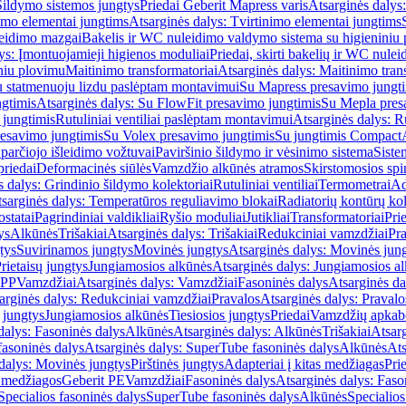
Šildymo sistemos jungtys
Priedai Geberit Mapress varis
Atsarginės dalys:
imo elementai jungtims
Atsarginės dalys: Tvirtinimo elementai jungtims
leidimo mazgai
Bakelis ir WC nuleidimo valdymo sistema su higieniniu
ys: Įmontuojamieji higienos moduliai
Priedai, skirti bakelių ir WC nul
iniu plovimu
Maitinimo transformatoriai
Atsarginės dalys: Maitinimo tran
su statmenuoju lizdu paslėptam montavimui
Su Mapress presavimo jungt
gtimis
Atsarginės dalys: Su FlowFit presavimo jungtimis
Su Mepla pres
 jungtimis
Rutuliniai ventiliai paslėptam montavimui
Atsarginės dalys: R
resavimo jungtimis
Su Volex presavimo jungtimis
Su jungtimis Compact
parčiojo išleidimo vožtuvai
Paviršinio šildymo ir vėsinimo sistema
Siste
priedai
Deformacinės siūlės
Vamzdžio alkūnės atramos
Skirstomosios spi
s dalys: Grindinio šildymo kolektoriai
Rutuliniai ventiliai
Termometrai
Ad
sarginės dalys: Temperatūros reguliavimo blokai
Radiatorių kontūrų kol
ostatai
Pagrindiniai valdikliai
Ryšio moduliai
Jutikliai
Transformatoriai
Pri
ys
Alkūnės
Trišakiai
Atsarginės dalys: Trišakiai
Redukciniai vamzdžiai
Pr
tys
Suvirinamos jungtys
Movinės jungtys
Atsarginės dalys: Movinės jun
rietaisų jungtys
Jungiamosios alkūnės
Atsarginės dalys: Jungiamosios a
-PP
Vamzdžiai
Atsarginės dalys: Vamzdžiai
Fasoninės dalys
Atsarginės da
arginės dalys: Redukciniai vamzdžiai
Pravalos
Atsarginės dalys: Pravalo
ų jungtys
Jungiamosios alkūnės
Tiesiosios jungtys
Priedai
Vamzdžių apkab
dalys: Fasoninės dalys
Alkūnės
Atsarginės dalys: Alkūnės
Trišakiai
Atsarg
asoninės dalys
Atsarginės dalys: SuperTube fasoninės dalys
Alkūnės
Ats
dalys: Movinės jungtys
Pirštinės jungtys
Adapteriai į kitas medžiagas
Pri
 medžiagos
Geberit PE
Vamzdžiai
Fasoninės dalys
Atsarginės dalys: Faso
Specialios fasoninės dalys
SuperTube fasoninės dalys
Alkūnės
Specialios