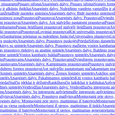
i pisuarams
Pisuaro sifonai
Atsarginės dalys: Pisuaro sifonai
Sraigės form
r alkūnių ilgikliai
Atsarginės dalys: Nuleidimo vandens vamzdžių ir alk
anžetai
Bidė nuotekų sistemos
Atsarginės dalys: Bidė nuotekų sistemos
usimosi zona
Praustuvai
Praustuvai
Atsarginės dalys: Praustuvai
Dvigubi 
mi praustuvai
Atsarginės dalys: Ant stalviršio pastatomi praustuvai
Praus
ambariams
Pusiau įleidžiami praustuvai
Į stalviršį įleidžiami praustuvai
Ats
ki praustuvai
Praustuvai
Loviniai praustuvai
Kiti universalūs praustuvai
A
enį
Sanitariniai prietaisai su nuleidimo funkcija
Universalios plautuvės
Gip
vų puskojės
Atsarginės dalys: Praustuvų puskojės
Priedai
Sifono dangtelis
inys su spintele
Atsarginės dalys: Praustuvo mažiems vonios kambariam
io praustuvo rinkinys su apatine spintele
Atsarginės dalys: Baldinio prau
tine spintele
Vonios kambario baldai
Praustuvų spintelės
Atsarginės dalys
ms
Praustuvams
Atsarginės dalys: Praustuvams
Dvigubiems praustuvams
raustuvams
Atsarginės dalys: Kampiniams praustuvams
Praustuvų stalvir
m dubens formos praustuvui
Ant stalviršio pastatomam stačiakampiam pra
šoninės spintelės
Atsarginės dalys: Žemos šoninės spintelės
Aukštos spin
ntelės
Atsarginės dalys: Pakabinamos spintelės
Kiti vonios kambario bal
riedai
Stalčių įdėklai ir dėžutės
Rankšluosčių laikikliai ir kabliukai
Apšvie
dinės spintelės
Veidrodžiai
Atsarginės dalys: Veidrodžiai
Su integruotu ap
imu
Atsarginės dalys: Su integruotu apšvietimu
Be integruoto apšvietimo
išytuvai
Atsarginės dalys: Praustuvų maišytuvai
Montuojami prie stovo, 
rginės dalys: Montuojami prie stovo, maitinimas iš baterijos
Montuojami 
ai su viena rankenėle
Montuojami iš sienos, maitinimas iš tinklo
Atsargin
maitinimas iš baterijos
Montuojami iš sienos, maitinamas generatoriumi
sarginės dalys: Dviejų rankenų maišytuvas, montuojamas prie sienos
Pri