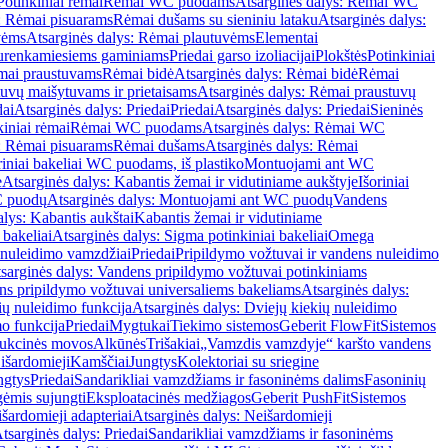
Potinkiniai rėmai
Rėmai WC puodams
Atsarginės dalys: Rėmai WC
: Rėmai pisuarams
Rėmai dušams su sieniniu lataku
Atsarginės dalys:
vėms
Atsarginės dalys: Rėmai plautuvėms
Elementai
surenkamiesiems gaminiams
Priedai garso izoliacijai
Plokštės
Potinkiniai
ėmai praustuvams
Rėmai bidė
Atsarginės dalys: Rėmai bidė
Rėmai
uvų maišytuvams ir prietaisams
Atsarginės dalys: Rėmai praustuvų
dai
Atsarginės dalys: Priedai
Priedai
Atsarginės dalys: Priedai
Sieninės
kiniai rėmai
Rėmai WC puodams
Atsarginės dalys: Rėmai WC
: Rėmai pisuarams
Rėmai dušams
Atsarginės dalys: Rėmai
riniai bakeliai WC puodams, iš plastiko
Montuojami ant WC
e
Atsarginės dalys: Kabantis žemai ir vidutiniame aukštyje
Išoriniai
C puodų
Atsarginės dalys: Montuojami ant WC puodų
Vandens
alys: Kabantis aukštai
Kabantis žemai ir vidutiniame
 bakeliai
Atsarginės dalys: Sigma potinkiniai bakeliai
Omega
nuleidimo vamzdžiai
Priedai
Pripildymo vožtuvai ir vandens nuleidimo
sarginės dalys: Vandens pripildymo vožtuvai potinkiniams
s pripildymo vožtuvai universaliems bakeliams
Atsarginės dalys:
ių nuleidimo funkcija
Atsarginės dalys: Dviejų kiekių nuleidimo
mo funkcija
Priedai
Mygtukai
Tiekimo sistemos
Geberit FlowFit
Sistemos
ukcinės movos
Alkūnės
Trišakiai
„Vamzdis vamzdyje“ karšto vandens
 išardomieji
Kamščiai
Jungtys
Kolektoriai su sriegine
ngtys
Priedai
Sandarikliai vamzdžiams ir fasoninėms dalims
Fasoninių
gėmis sujungti
Eksploatacinės medžiagos
Geberit PushFit
Sistemos
šardomieji adapteriai
Atsarginės dalys: Neišardomieji
tsarginės dalys: Priedai
Sandarikliai vamzdžiams ir fasoninėms