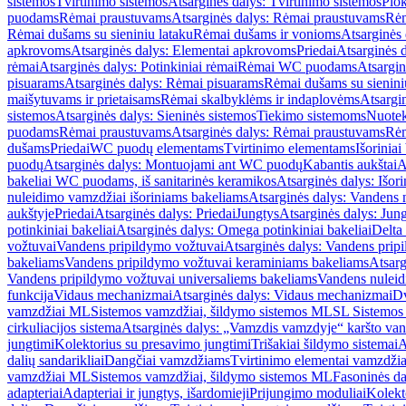
sistemos
Tvirtinimo sistemos
Atsarginės dalys: Tvirtinimo sistemos
Plok
puodams
Rėmai praustuvams
Atsarginės dalys: Rėmai praustuvams
Rėm
Rėmai dušams su sieniniu lataku
Rėmai dušams ir vonioms
Atsarginės
apkrovoms
Atsarginės dalys: Elementai apkrovoms
Priedai
Atsarginės d
rėmai
Atsarginės dalys: Potinkiniai rėmai
Rėmai WC puodams
Atsargi
pisuarams
Atsarginės dalys: Rėmai pisuarams
Rėmai dušams su sienini
maišytuvams ir prietaisams
Rėmai skalbyklėms ir indaplovėms
Atsargi
sistemos
Atsarginės dalys: Sieninės sistemos
Tiekimo sistemoms
Nuotek
puodams
Rėmai praustuvams
Atsarginės dalys: Rėmai praustuvams
Rėm
dušams
Priedai
WC puodų elementams
Tvirtinimo elementams
Išoriniai
puodų
Atsarginės dalys: Montuojami ant WC puodų
Kabantis aukštai
A
bakeliai WC puodams, iš sanitarinės keramikos
Atsarginės dalys: Išor
nuleidimo vamzdžiai išoriniams bakeliams
Atsarginės dalys: Vandens 
aukštyje
Priedai
Atsarginės dalys: Priedai
Jungtys
Atsarginės dalys: Jun
potinkiniai bakeliai
Atsarginės dalys: Omega potinkiniai bakeliai
Delta 
vožtuvai
Vandens pripildymo vožtuvai
Atsarginės dalys: Vandens prip
bakeliams
Vandens pripildymo vožtuvai keraminiams bakeliams
Atsarg
Vandens pripildymo vožtuvai universaliems bakeliams
Vandens nuleid
funkcija
Vidaus mechanizmai
Atsarginės dalys: Vidaus mechanizmai
Dv
vamzdžiai ML
Sistemos vamzdžiai, šildymo sistemos ML
SL Sistemos
cirkuliacijos sistema
Atsarginės dalys: „Vamzdis vamzdyje“ karšto vand
jungtimi
Kolektorius su presavimo jungtimi
Trišakiai šildymo sistemai
A
dalių sandarikliai
Dangčiai vamzdžiams
Tvirtinimo elementai vamzdži
vamzdžiai ML
Sistemos vamzdžiai, šildymo sistemos ML
Fasoninės da
adapteriai
Adapteriai ir jungtys, išardomieji
Prijungimo moduliai
Kolekto