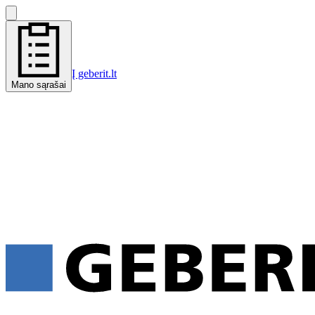
Į geberit.lt
Mano sąrašai