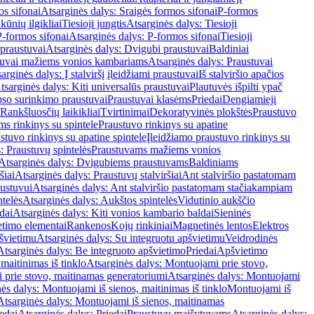
os sifonai
Atsarginės dalys: Sraigės formos sifonai
P-formos
ūnių ilgikliai
Tiesioji jungtis
Atsarginės dalys: Tiesioji
P-formos sifonai
Atsarginės dalys: P-formos sifonai
Tiesioji
praustuvai
Atsarginės dalys: Dvigubi praustuvai
Baldiniai
tuvai mažiems vonios kambariams
Atsarginės dalys: Praustuvai
arginės dalys: Į stalviršį įleidžiami praustuvai
Iš stalviršio apačios
tsarginės dalys: Kiti universalūs praustuvai
Plautuvės išpilti ypač
so surinkimo praustuvai
Praustuvai klasėms
Priedai
Dengiamieji
Rankšluosčių laikikliai
Tvirtinimai
Dekoratyvinės plokštės
Praustuvo
s rinkinys su spintele
Praustuvo rinkinys su apatine
stuvo rinkinys su apatine spintele
Įleidžiamo praustuvo rinkinys su
: Praustuvų spintelės
Praustuvams mažiems vonios
Atsarginės dalys: Dvigubiems praustuvams
Baldiniams
šiai
Atsarginės dalys: Praustuvų stalviršiai
Ant stalviršio pastatomam
ustuvui
Atsarginės dalys: Ant stalviršio pastatomam stačiakampiam
telės
Atsarginės dalys: Aukštos spintelės
Vidutinio aukščio
dai
Atsarginės dalys: Kiti vonios kambario baldai
Sieninės
timo elementai
Rankenos
Kojų rinkiniai
Magnetinės lentos
Elektros
švietimu
Atsarginės dalys: Su integruotu apšvietimu
Veidrodinės
Atsarginės dalys: Be integruoto apšvietimo
Priedai
Apšvietimo
maitinimas iš tinklo
Atsarginės dalys: Montuojami prie stovo,
prie stovo, maitinamas generatoriumi
Atsarginės dalys: Montuojami
ės dalys: Montuojami iš sienos, maitinimas iš tinklo
Montuojami iš
Atsarginės dalys: Montuojami iš sienos, maitinamas
edai
Atsarginės dalys: Priedai
Praustuvų maišytuvams
Atsarginės dalys: