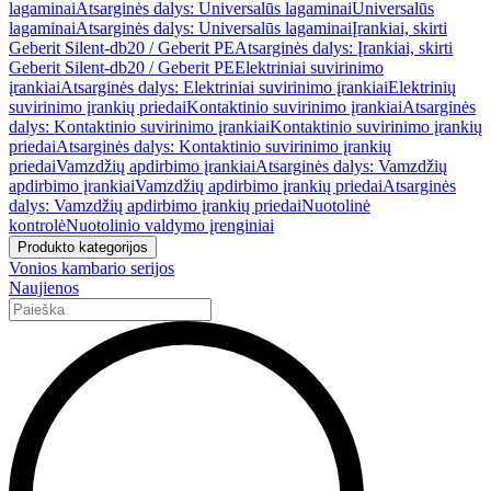
lagaminai
Atsarginės dalys: Universalūs lagaminai
Universalūs
lagaminai
Atsarginės dalys: Universalūs lagaminai
Įrankiai, skirti
Geberit Silent-db20 / Geberit PE
Atsarginės dalys: Įrankiai, skirti
Geberit Silent-db20 / Geberit PE
Elektriniai suvirinimo
įrankiai
Atsarginės dalys: Elektriniai suvirinimo įrankiai
Elektrinių
suvirinimo įrankių priedai
Kontaktinio suvirinimo įrankiai
Atsarginės
dalys: Kontaktinio suvirinimo įrankiai
Kontaktinio suvirinimo įrankių
priedai
Atsarginės dalys: Kontaktinio suvirinimo įrankių
priedai
Vamzdžių apdirbimo įrankiai
Atsarginės dalys: Vamzdžių
apdirbimo įrankiai
Vamzdžių apdirbimo įrankių priedai
Atsarginės
dalys: Vamzdžių apdirbimo įrankių priedai
Nuotolinė
kontrolė
Nuotolinio valdymo įrenginiai
Produkto kategorijos
Vonios kambario serijos
Naujienos