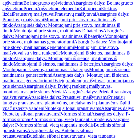
apšvietimu
Be integruoto apšvietimo
Atsarginės dalys: Be integruoto
apšvietimo
Priedai
Apšvietimo elementai
Kiti priedai
Elektros
lizdai
Praustuvų maišytuvai
Praustuvų maišytuvai
Atsarginės dalys:
Praustuvų maišytuvai
Montuojami prie stovo, maitinimas iš
tinklo
Atsarginės dalys: Montuojami prie stovo, maitinimas iš
tinklo
Montuojami prie stovo, maitinimas iš baterijos
Atsarginės
dalys: Montuojami prie stovo, maitinimas iš baterijos
Montuojami
prie stovo, maitinamas generatoriumi
Atsarginės dalys: Montuojami
prie stovo, maitinamas generatoriumi
Montuojami prie stovo,
maišytuvai su viena rankenėle
Montuojami iš sienos, maitinimas iš
tinklo
Atsarginės dalys: Montuojami iš sienos, maitinimas iš
tinklo
Montuojami iš sienos, maitinimas iš baterijos
Atsarginės dalys:
Montuojami iš sienos, maitinimas iš baterijos
Montuojami iš sienos,
maitinamas generatoriumi
Atsarginės dalys: Montuojami iš sienos,
maitinamas generatoriumi
Dviejų rankenų maišytuvas, montuojamas
prie sienos
Atsarginės dalys: Dviejų rankenų maišytuvas,
montuojamas prie sienos
Priedai
Atsarginės dalys: Priedai
Praustuvų
maišytuvams
Atsarginės dalys: Praustuvų maišytuvams
Prietaisų
jungtys praustuvams, plautuvėms, prietaisams ir plautuvėms išpilti
ypač užterštą vandenį
Nuotekų sifonai praustuvams
Atsarginės dalys:
Nuotekų sifonai praustuvams
P-formos sifonai
Atsarginės dalys: P-
formos sifonai
P-formos sifonai, vietą taupantis modelis
Atsarginės
dalys: P-formos sifonai, vietą taupantis modelis
Butelinis sifonai
praustuvams
Atsarginės dalys: Butelinis sifonai
praustuvams
Buteliniai sifonai praustuvams, vietą taupantis