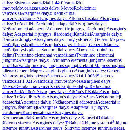
dalys: Sistemos vamzdžiai 1.4401
Vamzdžių
įmovos
Movos
Atsarginės dalys: Movos
Redukciniai
vamzdžiai
Atsarginės dalys: Redukciniai
vamzdžiai
Alkūnės
Atsarginės dalys: Alkūnės
Trišakiai
Atsarginės
dalys: Trišakiai
Neišardomieji adapteriai
Atsarginės dalys:
Neišardomieji adapteriai
Adapteriai ir jungtys, išardomieji
Atsarginės
dalys: Adapteriai ir jungtys, išardomieji
Kamščiai
Atsarginės dalys:
Kamščiai
Jungtys
Atsarginės dalys: Jungtys
Priedai, Geberit Mapress
nerūdijantysis plienas
Atsarginės dalys: Priedai, Geberit Mapress
nerūdijantysis plienas
Sandarikliai vamzdžiams ir fasoninėms
dalims
Tvirtinimo elementai vamzdžiams
Tvirtinimo elementai
jungtims
Atsarginės dalys: Tvirtinimo elementai jungtims
Sistemos
tarpikliai
Varžtų rinkinys jungėmis sujungti
Geberit Mapress anglinis
plienas
Geberit Mapress anglinis plienas
Atsarginės dalys: Geberit
Mapress anglinis plienas
Sistemos vamzdžiai 1.0034
Sistemos
vamzdžiai 1.0215
Vamzdžių įmovos
Movos
Atsarginės dalys:
Movos
Redukciniai vamzdžiai
Atsarginės dalys: Redukciniai
vamzdžiai
Alkūnės
Atsarginės dalys: Alkūnės
Trišakiai
Atsarginės
dalys: Trišakiai
Kryžmės
Atsarginės dalys: Kryžmės
Neišardomieji
adapteriai
Atsarginės dalys: Neišardomieji adapteriai
Adapteriai ir
jungtys, išardomieji
Atsarginės dalys: Adapteriai ir jungtys,
išardomieji
Kompensatoriai
Atsarginės dalys:
Kompensatoriai
Kamščiai
Atsarginės dalys: Kamščiai
Trišakiai
šildymo sistemai
Atsarginės dalys: Trišakiai šildymo sistemai
Šildymo
sistemos jungtys
Atsarginės dalys: Šildymo sistemos jungtys
Priedai,