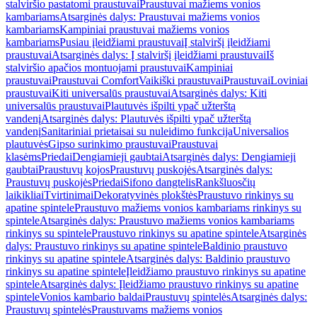
stalviršio pastatomi praustuvai
Praustuvai mažiems vonios
kambariams
Atsarginės dalys: Praustuvai mažiems vonios
kambariams
Kampiniai praustuvai mažiems vonios
kambariams
Pusiau įleidžiami praustuvai
Į stalviršį įleidžiami
praustuvai
Atsarginės dalys: Į stalviršį įleidžiami praustuvai
Iš
stalviršio apačios montuojami praustuvai
Kampiniai
praustuvai
Praustuvai Comfort
Vaikiški praustuvai
Praustuvai
Loviniai
praustuvai
Kiti universalūs praustuvai
Atsarginės dalys: Kiti
universalūs praustuvai
Plautuvės išpilti ypač užterštą
vandenį
Atsarginės dalys: Plautuvės išpilti ypač užterštą
vandenį
Sanitariniai prietaisai su nuleidimo funkcija
Universalios
plautuvės
Gipso surinkimo praustuvai
Praustuvai
klasėms
Priedai
Dengiamieji gaubtai
Atsarginės dalys: Dengiamieji
gaubtai
Praustuvų kojos
Praustuvų puskojės
Atsarginės dalys:
Praustuvų puskojės
Priedai
Sifono dangtelis
Rankšluosčių
laikikliai
Tvirtinimai
Dekoratyvinės plokštės
Praustuvo rinkinys su
apatine spintele
Praustuvo mažiems vonios kambariams rinkinys su
spintele
Atsarginės dalys: Praustuvo mažiems vonios kambariams
rinkinys su spintele
Praustuvo rinkinys su apatine spintele
Atsarginės
dalys: Praustuvo rinkinys su apatine spintele
Baldinio praustuvo
rinkinys su apatine spintele
Atsarginės dalys: Baldinio praustuvo
rinkinys su apatine spintele
Įleidžiamo praustuvo rinkinys su apatine
spintele
Atsarginės dalys: Įleidžiamo praustuvo rinkinys su apatine
spintele
Vonios kambario baldai
Praustuvų spintelės
Atsarginės dalys:
Praustuvų spintelės
Praustuvams mažiems vonios