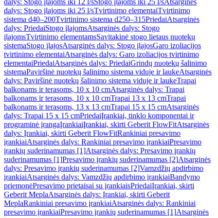
dalys: Stogo įlajoms iki 12 l/s
Stogo įlajoms iki 25 l/s
Atsarginės
dalys: Stogo įlajoms iki 25 l/s
Tvirtinimo elementai
Tvirtinimo
sistema d40–200
Tvirtinimo sistema d250–315
Priedai
Atsarginės
dalys: Priedai
Stogo įlajoms
Atsarginės dalys: Stogo
įlajoms
Tvirtinimo elementams
Savitakinė stogo lietaus nuotekų
sistema
Stogo įlajos
Atsarginės dalys: Stogo įlajos
Garo izoliacijos
tvirtinimo elementai
Atsarginės dalys: Garo izoliacijos tvirtinimo
elementai
Priedai
Atsarginės dalys: Priedai
Grindų nuotekų šalinimo
sistema
Paviršinė nuotekų šalinimo sistema viduje ir lauke
Atsarginės
dalys: Paviršinė nuotekų šalinimo sistema viduje ir lauke
Trapai
balkonams ir terasoms, 10 x 10 cm
Atsarginės dalys: Trapai
balkonams ir terasoms, 10 x 10 cm
Trapai 13 x 13 cm
Trapai
balkonams ir terasoms, 13 x 13 cm
Trapai 15 x 15 cm
Atsarginės
dalys: Trapai 15 x 15 cm
Priedai
Įrankiai, tinklo komponentai ir
programinė įranga
Įrankiai
Įrankiai, skirti Geberit FlowFit
Atsarginės
dalys: Įrankiai, skirti Geberit FlowFit
Rankiniai presavimo
įrankiai
Atsarginės dalys: Rankiniai presavimo įrankiai
Presavimo
įrankių suderinamumas [1]
Atsarginės dalys: Presavimo įrankių
suderinamumas [1]
Presavimo įrankių suderinamumas [2]
Atsarginės
dalys: Presavimo įrankių suderinamumas [2]
Vamzdžių apdirbimo
įrankiai
Atsarginės dalys: Vamzdžių apdirbimo įrankiai
Bandymo
priemonė
Presavimo prietaisai su įrankiais
Priedai
Įrankiai, skirti
Geberit Mepla
Atsarginės dalys: Įrankiai, skirti Geberit
Mepla
Rankiniai presavimo įrankiai
Atsarginės dalys: Rankiniai
presavimo įrankiai
Presavimo įrankių suderinamumas [1]
Atsarginės