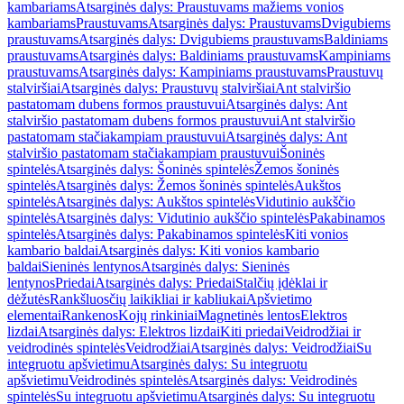
kambariams
Atsarginės dalys: Praustuvams mažiems vonios
kambariams
Praustuvams
Atsarginės dalys: Praustuvams
Dvigubiems
praustuvams
Atsarginės dalys: Dvigubiems praustuvams
Baldiniams
praustuvams
Atsarginės dalys: Baldiniams praustuvams
Kampiniams
praustuvams
Atsarginės dalys: Kampiniams praustuvams
Praustuvų
stalviršiai
Atsarginės dalys: Praustuvų stalviršiai
Ant stalviršio
pastatomam dubens formos praustuvui
Atsarginės dalys: Ant
stalviršio pastatomam dubens formos praustuvui
Ant stalviršio
pastatomam stačiakampiam praustuvui
Atsarginės dalys: Ant
stalviršio pastatomam stačiakampiam praustuvui
Šoninės
spintelės
Atsarginės dalys: Šoninės spintelės
Žemos šoninės
spintelės
Atsarginės dalys: Žemos šoninės spintelės
Aukštos
spintelės
Atsarginės dalys: Aukštos spintelės
Vidutinio aukščio
spintelės
Atsarginės dalys: Vidutinio aukščio spintelės
Pakabinamos
spintelės
Atsarginės dalys: Pakabinamos spintelės
Kiti vonios
kambario baldai
Atsarginės dalys: Kiti vonios kambario
baldai
Sieninės lentynos
Atsarginės dalys: Sieninės
lentynos
Priedai
Atsarginės dalys: Priedai
Stalčių įdėklai ir
dėžutės
Rankšluosčių laikikliai ir kabliukai
Apšvietimo
elementai
Rankenos
Kojų rinkiniai
Magnetinės lentos
Elektros
lizdai
Atsarginės dalys: Elektros lizdai
Kiti priedai
Veidrodžiai ir
veidrodinės spintelės
Veidrodžiai
Atsarginės dalys: Veidrodžiai
Su
integruotu apšvietimu
Atsarginės dalys: Su integruotu
apšvietimu
Veidrodinės spintelės
Atsarginės dalys: Veidrodinės
spintelės
Su integruotu apšvietimu
Atsarginės dalys: Su integruotu