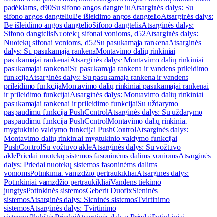
padėklams, d90
Su sifono angos dangteliu
Atsarginės dalys: Su
sifono angos dangteliu
Be išleidimo angos dangtelio
Atsarginės dalys:
Be išleidimo angos dangtelio
Sifono dangtelis
Atsarginės dalys:
Sifono dangtelis
Nuotekų sifonai vonioms, d52
Atsarginės dalys:
Nuotekų sifonai vonioms, d52
Su pasukamąja rankena
Atsarginės
dalys: Su pasukamąja rankena
Montavimo dalių rinkiniai
pasukamajai rankenai
Atsarginės dalys: Montavimo dalių rinkiniai
pasukamajai rankenai
Su pasukamąja rankena ir vandens prileidimo
funkcija
Atsarginės dalys: Su pasukamąja rankena ir vandens
prileidimo funkcija
Montavimo dalių rinkiniai pasukamajai rankenai
ir prileidimo funkcijai
Atsarginės dalys: Montavimo dalių rinkiniai
pasukamajai rankenai ir prileidimo funkcijai
Su uždarymo
paspaudimu funkcija PushControl
Atsarginės dalys: Su uždarymo
paspaudimu funkcija PushControl
Montavimo dalių rinkiniai
mygtukinio valdymo funkcijai PushControl
Atsarginės dalys:
Montavimo dalių rinkiniai mygtukinio valdymo funkcijai
PushControl
Su vožtuvo akle
Atsarginės dalys: Su vožtuvo
akle
Priedai nuotekų sistemos fasoninėms dalims vonioms
Atsarginės
dalys: Priedai nuotekų sistemos fasoninėms dalims
vonioms
Potinkiniai vamzdžio pertraukikliai
Atsarginės dalys:
Potinkiniai vamzdžio pertraukikliai
Vandens tiekimo
jungtys
Potinkinės sistemos
Geberit Duofix
Sieninės
sistemos
Atsarginės dalys: Sieninės sistemos
Tvirtinimo
sistemos
Atsarginės dalys: Tvirtinimo
sistemos
Plokštės
Priedai
Atsarginės dalys: Priedai
Potinkiniai