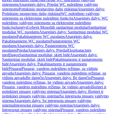
sistemoms
Atsarginės dalys: Priedai WC nuleidimo valdymo
sistemoms
Potinkinio montavimo dalių rinkiniai
Atsarginės dalys:
Potinkinio montavimo dalių rinkiniai
WC nuleidimo valdymo
sistemoms su elektronine nuleidimo funkcija
Atsarginės dalys: WC
nuleidimo valdymo sistemoms su elektronine nuleidimo
funkcija
Jungtys
Geberit Monolith sanitariniai moduliai
Sanitariniai
moduliai WC puodams
Atsarginės dalys: Sanitariniai moduliai WC
puodams
Pakabinamiems WC puodams
Atsarginės dalys:
Pakabinamiems WC puodams
Pastatomiems WC
puodams
Atsarginės dalys: Pastatomiems WC
puodams
Priedai
Atsarginės dalys: Priedai
Eksploatacinės
medžiagos
Sanitariniai moduliai, skirti bidė
Atsarginės dalys:
Sanitariniai moduliai, skirti bidė
Pakabinamoms ir pastatomoms
bidė
Atsarginės dalys: Pakabinamoms ir pastatomoms
bidė
Pisuarai
Pisuarai, vandens nuleidimo režimas, su vidiniu
apvadu
Atsarginės dalys: Pisuarai, vandens nuleidimo režimas, su
vidiniu apvadu
Be dangčio
Atsarginės dalys: Be dangčio
Pisuarai,
vandens nuleidimo režimas, be vidinio apvado
Atsarginės dalys:
Pisuarai, vandens nuleidimo režimas, be vidinio apvado
Išorinei ir
potinkinei pisuarų valdymo sistemai
Atsarginės dalys: Išorinei ir
potinkinei pisuarų valdymo sistemai
Su integruota pisuarų valdymo
sistema
Atsarginės dalys: Su integruota pisuarų valdymo
sistema
Integruotai pisuarų valdymo sistemai
Atsarginės dalys:
Integruotai pisuarų valdymo sistemai
Pisuarai, vandens nuleidimo