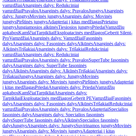
vamzdžiai
Atsarginės dalys: Redukciniai
vamzdžiai
Pravalos
Atsarginės dalys: Pravalos
Jungtys
Atsarginės
dalys: Jungtys
Movinės jungtys
Atsarginės dalys: Movinės
jungtys
Pirštinės jungtys
Adapteriai į kitas medžiagas
Prietaisų
jungtys
Jungiamosios alkūnės
Tiesiosios jungtys
Priedai
Vamzdžių
apkabos
Kamščiai
Tarpikliai
Eksploatacinės medžiagos
Geberit Silent-
Pro
Vamzdžiai
Atsarginės dalys: Vamzdžiai
Fasoninės
dalys
Atsarginės dalys: Fasoninės dalys
Alkūnės
Atsarginės dalys:
Alkūnės
Trišakiai
Atsarginės dalys: Trišakiai
Redukciniai
vamzdžiai
Atsarginės dalys: Redukciniai
vamzdžiai
Pravalos
Atsarginės dalys: Pravalos
SuperTube fasoninės
dalys
Atsarginės dalys: SuperTube fasoninės
dalys
Alkūnės
Atsarginės dalys: Alkūnės
Trišakiai
Atsarginės dalys:
Trišakiai
Jungtys
Atsarginės dalys: Jungtys
Movinės
jungtys
Atsarginės dalys: Movinės jungtys
Pirštinės jungtys
Adapteriai
į kitas medžiagas
Priedai
Atsarginės dalys: Priedai
Vamzdžių
apkabos
Kamščiai
Tarpikliai
Atsarginės dalys:
Tarpikliai
Eksploatacinės medžiagos
Geberit PE
Vamzdžiai
Fasoninės
dalys
Atsarginės dalys: Fasoninės dalys
Alkūnės
Trišakiai
Redukciniai
vamzdžiai
Pravalos
Atsarginės dalys: Pravalos
Adapteriai
Specialios
fasoninės dalys
Atsarginės dalys: Specialios fasoninės
dalys
SuperTube fasoninės dalys
Alkūnės
Specialios fasoninės
dalys
Jungtys
Atsarginės dalys: Jungtys
Suvirinamos jungtys
Movinės
jungtys
Atsarginės dalys: Movinės jungtys
Adapteriai į kitas