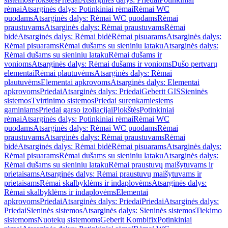
rėmai
Atsarginės dalys: Potinkiniai rėmai
Rėmai WC
puodams
Atsarginės dalys: Rėmai WC puodams
Rėmai
praustuvams
Atsarginės dalys: Rėmai praustuvams
Rėmai
bidė
Atsarginės dalys: Rėmai bidė
Rėmai pisuarams
Atsarginės dalys:
Rėmai pisuarams
Rėmai dušams su sieniniu lataku
Atsarginės dalys:
Rėmai dušams su sieniniu lataku
Rėmai dušams ir
vonioms
Atsarginės dalys: Rėmai dušams ir vonioms
Dušo pertvarų
elementai
Rėmai plautuvėms
Atsarginės dalys: Rėmai
plautuvėms
Elementai apkrovoms
Atsarginės dalys: Elementai
apkrovoms
Priedai
Atsarginės dalys: Priedai
Geberit GIS
Sieninės
sistemos
Tvirtinimo sistemos
Priedai surenkamiesiems
gaminiams
Priedai garso izoliacijai
Plokštės
Potinkiniai
rėmai
Atsarginės dalys: Potinkiniai rėmai
Rėmai WC
puodams
Atsarginės dalys: Rėmai WC puodams
Rėmai
praustuvams
Atsarginės dalys: Rėmai praustuvams
Rėmai
bidė
Atsarginės dalys: Rėmai bidė
Rėmai pisuarams
Atsarginės dalys:
Rėmai pisuarams
Rėmai dušams su sieniniu lataku
Atsarginės dalys:
Rėmai dušams su sieniniu lataku
Rėmai praustuvų maišytuvams ir
prietaisams
Atsarginės dalys: Rėmai praustuvų maišytuvams ir
prietaisams
Rėmai skalbyklėms ir indaplovėms
Atsarginės dalys:
Rėmai skalbyklėms ir indaplovėms
Elementai
apkrovoms
Priedai
Atsarginės dalys: Priedai
Priedai
Atsarginės dalys:
Priedai
Sieninės sistemos
Atsarginės dalys: Sieninės sistemos
Tiekimo
sistemoms
Nuotekų sistemoms
Geberit Kombifix
Potinkiniai