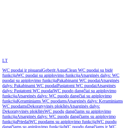
LT
WC puodai ir pisuarai
Geberit AquaClean WC puodai su bidė
funkcija
WC puodai su apiplovimo funkcija
Atsarginės dalys: WC
puodai su apiplovimo funkcija
Pakabinami WC puodai
Atsarginės
dalys: Pakabinami WC puodai
Pastatomi WC puodai
Atsarginės
dalys: Pastatomi WC puodai
WC puodo dangčiai su apiplovimo
funkcija
Atsarginės dalys: WC puodo dangčiai su apiplovimo
funkcija
Keraminiams WC puodams
Atsarginės dalys: Keraminiams
WC puodams
Dekoratyvinės plokštės
Atsarginės dalys:
Dekoratyvinės plokštės
WC puodų dangčiams su apiplovimo
funkcija
Atsarginės dalys: WC puodų dangčiams su apiplovimo
funkcija
Priedai
WC puodams su apiplovimo funkcija
WC puodų
dangčiams su apiplovimo funkcija
WC puodų dangčiams ir WC