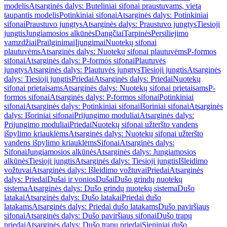
modelis
Atsarginės dalys: Buteliniai sifonai praustuvams, vietą
taupantis modelis
Potinkiniai sifonai
Atsarginės dalys: Potinkiniai
sifonai
Praustuvo jungtys
Atsarginės dalys: Praustuvo jungtys
Tiesioji
jungtis
Jungiamosios alkūnės
Dangčiai
Tarpinės
Persiliejimo
vamzdžiai
Prailginimai
Įjungimai
Nuotekų sifonai
plautuvėms
Atsarginės dalys: Nuotekų sifonai plautuvėms
P-formos
sifonai
Atsarginės dalys: P-formos sifonai
Plautuvės
jungtys
Atsarginės dalys: Plautuvės jungtys
Tiesioji jungtis
Atsarginės
dalys: Tiesioji jungtis
Priedai
Atsarginės dalys: Priedai
Nuotekų
sifonai prietaisams
Atsarginės dalys: Nuotekų sifonai prietaisams
P-
formos sifonai
Atsarginės dalys: P-formos sifonai
Potinkiniai
sifonai
Atsarginės dalys: Potinkiniai sifonai
Išoriniai sifonai
Atsarginės
dalys: Išoriniai sifonai
Prijungimo moduliai
Atsarginės dalys:
Prijungimo moduliai
Priedai
Nuotekų sifonai užteršto vandens
išpylimo kriauklėms
Atsarginės dalys: Nuotekų sifonai užteršto
vandens išpylimo kriauklėms
Sifonai
Atsarginės dalys:
Sifonai
Jungiamosios alkūnės
Atsarginės dalys: Jungiamosios
alkūnės
Tiesioji jungtis
Atsarginės dalys: Tiesioji jungtis
Išleidimo
vožtuvai
Atsarginės dalys: Išleidimo vožtuvai
Priedai
Atsarginės
dalys: Priedai
Dušai ir vonios
Dušai
Dušo grindų nuotekų
sistema
Atsarginės dalys: Dušo grindų nuotekų sistema
Dušo
latakai
Atsarginės dalys: Dušo latakai
Priedai dušo
latakams
Atsarginės dalys: Priedai dušo latakams
Dušo paviršiaus
sifonai
Atsarginės dalys: Dušo paviršiaus sifonai
Dušo trapų
priedai
Atsarginės dalys: Dušo trapų priedai
Sieniniai dušo