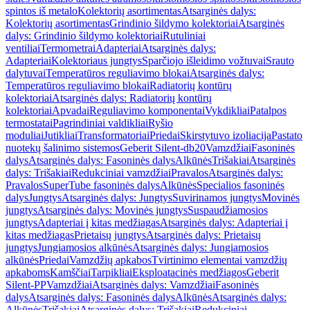
spintos iš metalo
Kolektorių asortimentas
Atsarginės dalys:
Kolektorių asortimentas
Grindinio šildymo kolektoriai
Atsarginės
dalys: Grindinio šildymo kolektoriai
Rutuliniai
ventiliai
Termometrai
Adapteriai
Atsarginės dalys:
Adapteriai
Kolektoriaus jungtys
Sparčiojo išleidimo vožtuvai
Srauto
dalytuvai
Temperatūros reguliavimo blokai
Atsarginės dalys:
Temperatūros reguliavimo blokai
Radiatorių kontūrų
kolektoriai
Atsarginės dalys: Radiatorių kontūrų
kolektoriai
Apvadai
Reguliavimo komponentai
Vykdikliai
Patalpos
termostatai
Pagrindiniai valdikliai
Ryšio
moduliai
Jutikliai
Transformatoriai
Priedai
Skirstytuvo izoliacija
Pastato
nuotekų šalinimo sistemos
Geberit Silent-db20
Vamzdžiai
Fasoninės
dalys
Atsarginės dalys: Fasoninės dalys
Alkūnės
Trišakiai
Atsarginės
dalys: Trišakiai
Redukciniai vamzdžiai
Pravalos
Atsarginės dalys:
Pravalos
SuperTube fasoninės dalys
Alkūnės
Specialios fasoninės
dalys
Jungtys
Atsarginės dalys: Jungtys
Suvirinamos jungtys
Movinės
jungtys
Atsarginės dalys: Movinės jungtys
Suspaudžiamosios
jungtys
Adapteriai į kitas medžiagas
Atsarginės dalys: Adapteriai į
kitas medžiagas
Prietaisų jungtys
Atsarginės dalys: Prietaisų
jungtys
Jungiamosios alkūnės
Atsarginės dalys: Jungiamosios
alkūnės
Priedai
Vamzdžių apkabos
Tvirtinimo elementai vamzdžių
apkaboms
Kamščiai
Tarpikliai
Eksploatacinės medžiagos
Geberit
Silent-PP
Vamzdžiai
Atsarginės dalys: Vamzdžiai
Fasoninės
dalys
Atsarginės dalys: Fasoninės dalys
Alkūnės
Atsarginės dalys:
Alkūnės
Trišakiai
Atsarginės dalys: Trišakiai
Redukciniai