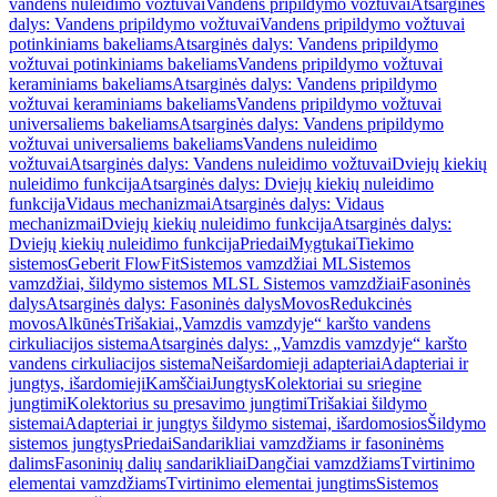
vandens nuleidimo vožtuvai
Vandens pripildymo vožtuvai
Atsarginės
dalys: Vandens pripildymo vožtuvai
Vandens pripildymo vožtuvai
potinkiniams bakeliams
Atsarginės dalys: Vandens pripildymo
vožtuvai potinkiniams bakeliams
Vandens pripildymo vožtuvai
keraminiams bakeliams
Atsarginės dalys: Vandens pripildymo
vožtuvai keraminiams bakeliams
Vandens pripildymo vožtuvai
universaliems bakeliams
Atsarginės dalys: Vandens pripildymo
vožtuvai universaliems bakeliams
Vandens nuleidimo
vožtuvai
Atsarginės dalys: Vandens nuleidimo vožtuvai
Dviejų kiekių
nuleidimo funkcija
Atsarginės dalys: Dviejų kiekių nuleidimo
funkcija
Vidaus mechanizmai
Atsarginės dalys: Vidaus
mechanizmai
Dviejų kiekių nuleidimo funkcija
Atsarginės dalys:
Dviejų kiekių nuleidimo funkcija
Priedai
Mygtukai
Tiekimo
sistemos
Geberit FlowFit
Sistemos vamzdžiai ML
Sistemos
vamzdžiai, šildymo sistemos ML
SL Sistemos vamzdžiai
Fasoninės
dalys
Atsarginės dalys: Fasoninės dalys
Movos
Redukcinės
movos
Alkūnės
Trišakiai
„Vamzdis vamzdyje“ karšto vandens
cirkuliacijos sistema
Atsarginės dalys: „Vamzdis vamzdyje“ karšto
vandens cirkuliacijos sistema
Neišardomieji adapteriai
Adapteriai ir
jungtys, išardomieji
Kamščiai
Jungtys
Kolektoriai su sriegine
jungtimi
Kolektorius su presavimo jungtimi
Trišakiai šildymo
sistemai
Adapteriai ir jungtys šildymo sistemai, išardomosios
Šildymo
sistemos jungtys
Priedai
Sandarikliai vamzdžiams ir fasoninėms
dalims
Fasoninių dalių sandarikliai
Dangčiai vamzdžiams
Tvirtinimo
elementai vamzdžiams
Tvirtinimo elementai jungtims
Sistemos