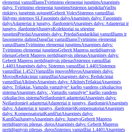
elementai vamzdžiams
Tvirtinimo elementai jungtims
Atsarginės
dalys: Tvirtinimo elementai jungtims
Sistemos tarpikliai
Varžtų
rinkinys jungėmis sujungti
Geberit Volex
Sistemos vamzdžiai,
šildymo sistemos SL
Fasoninės dalys
Atsarginės dalys: Fasoninės
dalys
Adapteriai ir jungtys, išardomieji
Atsarginės dalys: Adapteriai ir
jungtys, išardomieji
Jungtys
Kolektoriai su sriegine
jungtimi
Priedai
Atsarginės dalys: Priedai
Sandarikliai vamzdžiams ir
fasoninėms dalims
Dangčiai vamzdžiams
Tvirtinimo elementai
vamzdžiams
Tvirtinimo elementai jungtims
Atsarginės dalys:
Tvirtinimo elementai jungtims
Geberit Mapress nerūdijantysis
plienas
Geberit Mapress nerūdijantysis plienas
Atsarginės dalys:
Geberit Mapress nerūdijantysis plienas
Sistemos vamzdžiai
1.4401
Atsarginės dalys: Sistemos vamzdžiai 1.4401
Sistemos
vamzdžiai 1.4521
Vamzdžių įmovos
Movos
Atsarginės dalys:
Movos
Redukciniai vamzdžiai
Atsarginės dalys: Redukciniai
vamzdžiai
Alkūnės
Atsarginės dalys: Alkūnės
Trišakiai
Atsarginės
dalys: Trišakiai
„Vamzdis vamzdyje“ karšto vandens cirkuliacijos
sistema
Atsarginės dalys: „Vamzdis vamzdyje“ karšto vandens
cirkuliacijos sistema
Neišardomieji adapteriai
Atsarginės dalys:
Neišardomieji adapteriai
Adapteriai ir jungtys, išardomieji
Atsarginės
dalys: Adapteriai ir jungtys, išardomieji
Kompensatoriai
Atsarginės
dalys: Kompensatoriai
Kamščiai
Atsarginės dalys:
Kamščiai
Jungtys
Atsarginės dalys: Jungtys
Geberit Mapress
nerūdijantysis plienas, dujos
Atsarginės dalys: Geberit Mapress
nerūdijantysis plienas, dujos
Sistemos vamzdžiai 1.4401
Atsarginės