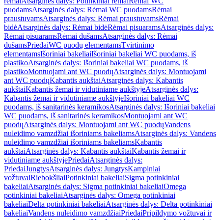
rėmai
Atsarginės dalys: Potinkiniai rėmai
Rėmai WC
puodams
Atsarginės dalys: Rėmai WC puodams
Rėmai
praustuvams
Atsarginės dalys: Rėmai praustuvams
Rėmai
bidė
Atsarginės dalys: Rėmai bidė
Rėmai pisuarams
Atsarginės dalys:
Rėmai pisuarams
Rėmai dušams
Atsarginės dalys: Rėmai
dušams
Priedai
WC puodų elementams
Tvirtinimo
elementams
Išoriniai bakeliai
Išoriniai bakeliai WC puodams, iš
plastiko
Atsarginės dalys: Išoriniai bakeliai WC puodams, iš
plastiko
Montuojami ant WC puodų
Atsarginės dalys: Montuojami
ant WC puodų
Kabantis aukštai
Atsarginės dalys: Kabantis
aukštai
Kabantis žemai ir vidutiniame aukštyje
Atsarginės dalys:
Kabantis žemai ir vidutiniame aukštyje
Išoriniai bakeliai WC
puodams, iš sanitarinės keramikos
Atsarginės dalys: Išoriniai bakeliai
WC puodams, iš sanitarinės keramikos
Montuojami ant WC
puodų
Atsarginės dalys: Montuojami ant WC puodų
Vandens
nuleidimo vamzdžiai išoriniams bakeliams
Atsarginės dalys: Vandens
nuleidimo vamzdžiai išoriniams bakeliams
Kabantis
aukštai
Atsarginės dalys: Kabantis aukštai
Kabantis žemai ir
vidutiniame aukštyje
Priedai
Atsarginės dalys:
Priedai
Jungtys
Atsarginės dalys: Jungtys
Kampiniai
vožtuvai
Riebokšliai
Potinkiniai bakeliai
Sigma potinkiniai
bakeliai
Atsarginės dalys: Sigma potinkiniai bakeliai
Omega
potinkiniai bakeliai
Atsarginės dalys: Omega potinkiniai
bakeliai
Delta potinkiniai bakeliai
Atsarginės dalys: Delta potinkiniai
bakeliai
Vandens nuleidimo vamzdžiai
Priedai
Pripildymo vožtuvai ir