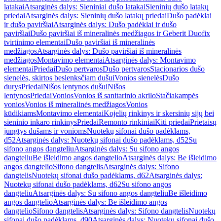
latakai
Atsarginės dalys: Sieniniai dušo latakai
Sieninių dušo latakų
priedai
Atsarginės dalys: Sieninių dušo latakų priedai
Dušo padėklai
ir dušo paviršiai
Atsarginės dalys: Dušo padėklai ir dušo
paviršiai
Dušo paviršiai iš mineralinės medžiagos ir Geberit Duofix
tvirtinimo elementai
Dušo paviršiai iš mineralinės
medžiagos
Atsarginės dalys: Dušo paviršiai iš mineralinės
medžiagos
Montavimo elementai
Atsarginės dalys: Montavimo
elementai
Priedai
Dušo pertvaros
Dušo pertvaros
Stacionarios dušo
sienelės, skirtos beslenksčiam dušui
Vonios sienelės
Dušo
durys
Priedai
Nišos lentynos dušui
Nišos
lentynos
Priedai
Vonios
Vonios iš sanitarinio akrilo
Stačiakampės
vonios
Vonios iš mineralinės medžiagos
Vonios
kūdikiams
Montavimo elementai
Kojelių rinkinys ir skersinių sijų bei
sieninio inkaro rinkinys
Priedai
Remonto rinkiniai
Kiti priedai
Prietaisų
jungtys dušams ir vonioms
Nuotekų sifonai dušo padėklams,
d52
Atsarginės dalys: Nuotekų sifonai dušo padėklams, d52
Su
sifono angos dangteliu
Atsarginės dalys: Su sifono angos
dangteliu
Be išleidimo angos dangtelio
Atsarginės dalys: Be išleidimo
angos dangtelio
Sifono dangtelis
Atsarginės dalys: Sifono
dangtelis
Nuotekų sifonai dušo padėklams, d62
Atsarginės dalys:
Nuotekų sifonai dušo padėklams, d62
Su sifono angos
dangteliu
Atsarginės dalys: Su sifono angos dangteliu
Be išleidimo
angos dangtelio
Atsarginės dalys: Be išleidimo angos
dangtelio
Sifono dangtelis
Atsarginės dalys: Sifono dangtelis
Nuotekų
sifonai dušo padėklams, d90
Atsarginės dalys: Nuotekų sifonai dušo