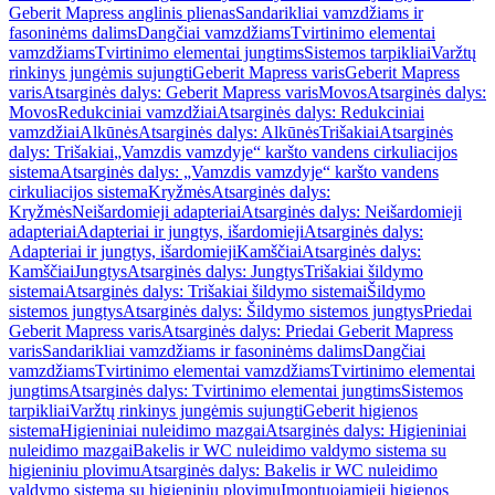
Geberit Mapress anglinis plienas
Sandarikliai vamzdžiams ir
fasoninėms dalims
Dangčiai vamzdžiams
Tvirtinimo elementai
vamzdžiams
Tvirtinimo elementai jungtims
Sistemos tarpikliai
Varžtų
rinkinys jungėmis sujungti
Geberit Mapress varis
Geberit Mapress
varis
Atsarginės dalys: Geberit Mapress varis
Movos
Atsarginės dalys:
Movos
Redukciniai vamzdžiai
Atsarginės dalys: Redukciniai
vamzdžiai
Alkūnės
Atsarginės dalys: Alkūnės
Trišakiai
Atsarginės
dalys: Trišakiai
„Vamzdis vamzdyje“ karšto vandens cirkuliacijos
sistema
Atsarginės dalys: „Vamzdis vamzdyje“ karšto vandens
cirkuliacijos sistema
Kryžmės
Atsarginės dalys:
Kryžmės
Neišardomieji adapteriai
Atsarginės dalys: Neišardomieji
adapteriai
Adapteriai ir jungtys, išardomieji
Atsarginės dalys:
Adapteriai ir jungtys, išardomieji
Kamščiai
Atsarginės dalys:
Kamščiai
Jungtys
Atsarginės dalys: Jungtys
Trišakiai šildymo
sistemai
Atsarginės dalys: Trišakiai šildymo sistemai
Šildymo
sistemos jungtys
Atsarginės dalys: Šildymo sistemos jungtys
Priedai
Geberit Mapress varis
Atsarginės dalys: Priedai Geberit Mapress
varis
Sandarikliai vamzdžiams ir fasoninėms dalims
Dangčiai
vamzdžiams
Tvirtinimo elementai vamzdžiams
Tvirtinimo elementai
jungtims
Atsarginės dalys: Tvirtinimo elementai jungtims
Sistemos
tarpikliai
Varžtų rinkinys jungėmis sujungti
Geberit higienos
sistema
Higieniniai nuleidimo mazgai
Atsarginės dalys: Higieniniai
nuleidimo mazgai
Bakelis ir WC nuleidimo valdymo sistema su
higieniniu plovimu
Atsarginės dalys: Bakelis ir WC nuleidimo
valdymo sistema su higieniniu plovimu
Įmontuojamieji higienos