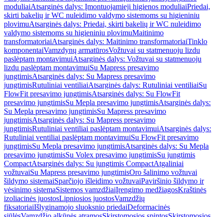
moduliai
Atsarginės dalys: Įmontuojamieji higienos moduliai
Priedai,
skirti bakelių ir WC nuleidimo valdymo sistemoms su higieniniu
plovimu
Atsarginės dalys: Priedai, skirti bakelių ir WC nuleidimo
valdymo sistemoms su higieniniu plovimu
Maitinimo
transformatoriai
Atsarginės dalys: Maitinimo transformatoriai
Tinklo
komponentai
Vamzdynų armatūros
Vožtuvai su statmenuoju lizdu
paslėptam montavimui
Atsarginės dalys: Vožtuvai su statmenuoju
lizdu paslėptam montavimui
Su Mapress presavimo
jungtimis
Atsarginės dalys: Su Mapress presavimo
jungtimis
Rutuliniai ventiliai
Atsarginės dalys: Rutuliniai ventiliai
Su
FlowFit presavimo jungtimis
Atsarginės dalys: Su FlowFit
presavimo jungtimis
Su Mepla presavimo jungtimis
Atsarginės dalys:
Su Mepla presavimo jungtimis
Su Mapress presavimo
jungtimis
Atsarginės dalys: Su Mapress presavimo
jungtimis
Rutuliniai ventiliai paslėptam montavimui
Atsarginės dalys:
Rutuliniai ventiliai paslėptam montavimui
Su FlowFit presavimo
jungtimis
Su Mepla presavimo jungtimis
Atsarginės dalys: Su Mepla
presavimo jungtimis
Su Volex presavimo jungtimis
Su jungtimis
Compact
Atsarginės dalys: Su jungtimis Compact
Atgaliniai
vožtuvai
Su Mapress presavimo jungtimis
Oro šalinimo vožtuvai
šildymo sistemai
Sparčiojo išleidimo vožtuvai
Paviršinio šildymo ir
vėsinimo sistema
Sistemos vamzdžiai
Įrengimo medžiagos
Kraštinės
izoliacinės juostos
Lipniosios juostos
Vamzdžių
fiksatoriai
Išlyginamojo sluoksnio priedai
Deformacinės
siūlės
Vamzdžio alkūnės atramos
Skirstomosios spintos
Skirstomosios