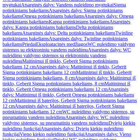
mygtukai
Atsarginės dalys: Vandens nuleidimo mygtukai
Sigma
potinkiniams bakeliams
Atsarginės dalys: Sigma potinkiniams
bakeliams
Omega potinkiniams bakeliams
Atsarginės dalys: Omega
potinkiniams bakeliams
Kappa potinkiniams bakeliams
Atsarginės
dalys: Kappa potinkiniams bakeliams
Delta potinkiniams
bakeliams
Atsarginės dalys: Delta potinkiniams bakeliams
Twinline
potinkiniams bakeliams
Atsarginės dalys: Twinline potinkiniams
bakeliams
Priedai
Eksploatacinės medžiagos
WC nuleidimo valdymo
sistemos su elektroniniu vandens nuleidimu
Atsarginės dalys: WC
nuleidimo valdymo sistemos su elektroniniu vandens
nuleidimu
Maitinimui iš tinklo, Geberit Sigma potinkiniams
bakeliams 12 cm
Atsarginės dalys: Maitinimui iš tinklo, Geberit
Sigma potinkiniams bakeliams 12 cm
Maitinimui iš tinklo, Geberit
Sigma potinkiniams bakeliams, 8 cm
Atsarginės dalys: Maitinimui iš
tinklo, Geberit Sigma potinkiniams bakeliams, 8 cm
Maitinimui iš
tinklo, Geberit Omega potinkiniams bakeliams 12 cm
Atsarginės
dalys: Maitinimui iš tinklo, Geberit Omega potinkiniams bakeliams
12 cm
Maitinimui iš baterijos, Geberit Sigma potinkiniams bakeliams
12 cm
Atsarginės dalys: Maitinimui iš baterijos, Geberit Sigma
potinkiniams bakeliams 12 cm
WC nuleidimo valdymo sistemos, su
pneumatiniu vandens nuleidimu
Atsarginės dalys: WC nuleidimo
valdymo sistemos, su pneumatiniu vandens nuleidimu
Dviejų kiekių
nuleidimo funkcijai
Atsarginės dalys: Dviejų kiekių nuleidimo
funkcijai
Vieno kiekio nuleidimo funkcijai
Atsarginės dalys: Vieno
kiekio nuleidimo funkcijai
Priedai WC nuleidimo valdymo