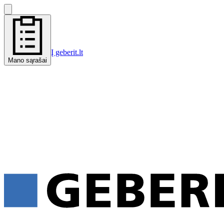
Į geberit.lt
Mano sąrašai