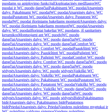
puodams su apiplovimo funkcija
Eksploatacinės medžiagos
WC
puodai ir WC puodų dangčiai
Pakabinami WC puodai
Atsarginės
dalys: Pakabinami WC puodai
WC puodai
Atsarginės dalys: WC
puodai
Pastatomi WC puodai
Atsarginės dalys: Pastatomi WC
puodai
WC puodai išoriniams bakeliams montuoti
Atsarginės dalys:
WC puodai išoriniams bakeliams montuoti
WC puodai
Atsarginės
dalys: WC puodai
Išoriniai bakeliai WC puodams, iš sanitarinės
keramikos
Montuojami ant WC puodų
WC puodų
dangčiai
Atsarginės dalys: WC puodų dangčiai
WC puodų
dangčiai
Atsarginės dalys: WC puodų dangčiai
Comfort WC
puodai
Atsarginės dalys: Comfort WC puodai
Paaukštinti WC
puodai
Atsarginės dalys: Paaukštinti WC puodai
Pailginti WC
puodai
Atsarginės dalys: Pailginti WC puodai
Comfort WC puodų
dangčiai
Atsarginės dalys: Comfort WC puodų dangčiai
WC puodų
dangčiai
Atsarginės dalys: WC puodų dangčiai
WC puodų
sėdynės
Atsarginės dalys: WC puodų sėdynės
Vaikiški WC
puodai
Atsarginės dalys: Vaikiški WC puodai
Pakabinami WC
puodai
Atsarginės dalys: Pakabinami WC puodai
Pastatomi WC
puodai
Atsarginės dalys: Pastatomi WC puodai
Vaikiški WC puodų
dangčiai
Atsarginės dalys: Vaikiški WC puodų dangčiai
WC puodų
dangčiai
Atsarginės dalys: WC puodų dangčiai
WC puodų
sėdynės
Atsarginės dalys: WC puodų sėdynės
Bidės
Pakabinamos
bidė
Atsarginės dalys: Pakabinamos bidė
Pastatomos
bidė
Priedai
Atsarginės dalys: Priedai
Vandens nuleidimo mygtukai ir
WC nuleidimo valdymo sistemos
Vandens nuleidimo