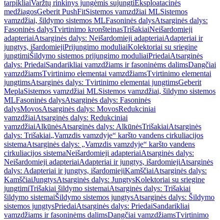
tarpikliai
Varžtų rinkinys jungėmis sujungti
Eksploatacinės
medžiagos
Geberit PushFit
Sistemos vamzdžiai ML
Sistemos
vamzdžiai, šildymo sistemos ML
Fasoninės dalys
Atsarginės dalys:
Fasoninės dalys
Tvirtinimo kronšteinas
Trišakiai
Neišardomieji
adapteriai
Atsarginės dalys: Neišardomieji adapteriai
Adapteriai ir
jungtys, išardomieji
Prijungimo moduliai
Kolektoriai su sriegine
jungtimi
Šildymo sistemos prijungimo moduliai
Priedai
Atsarginės
dalys: Priedai
Sandarikliai vamzdžiams ir fasoninėms dalims
Dangčiai
vamzdžiams
Tvirtinimo elementai vamzdžiams
Tvirtinimo elementai
jungtims
Atsarginės dalys: Tvirtinimo elementai jungtims
Geberit
Mepla
Sistemos vamzdžiai ML
Sistemos vamzdžiai, šildymo sistemos
ML
Fasoninės dalys
Atsarginės dalys: Fasoninės
dalys
Movos
Atsarginės dalys: Movos
Redukciniai
vamzdžiai
Atsarginės dalys: Redukciniai
vamzdžiai
Alkūnės
Atsarginės dalys: Alkūnės
Trišakiai
Atsarginės
dalys: Trišakiai
„Vamzdis vamzdyje“ karšto vandens cirkuliacijos
sistema
Atsarginės dalys: „Vamzdis vamzdyje“ karšto vandens
cirkuliacijos sistema
Neišardomieji adapteriai
Atsarginės dalys:
Neišardomieji adapteriai
Adapteriai ir jungtys, išardomieji
Atsarginės
dalys: Adapteriai ir jungtys, išardomieji
Kamščiai
Atsarginės dalys:
Kamščiai
Jungtys
Atsarginės dalys: Jungtys
Kolektoriai su sriegine
jungtimi
Trišakiai šildymo sistemai
Atsarginės dalys: Trišakiai
šildymo sistemai
Šildymo sistemos jungtys
Atsarginės dalys: Šildymo
sistemos jungtys
Priedai
Atsarginės dalys: Priedai
Sandarikliai
vamzdžiams ir fasoninėms dalims
Dangčiai vamzdžiams
Tvirtinimo