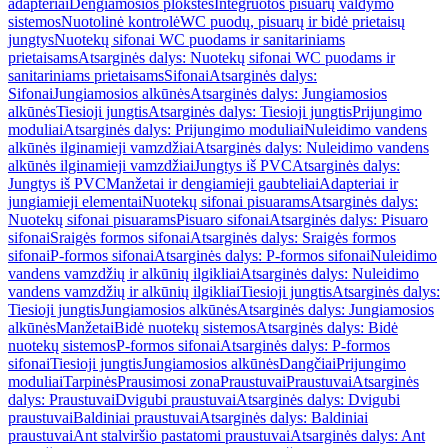
adapteriai
Dengiamosios plokštės
Integruotos pisuarų valdymo
sistemos
Nuotolinė kontrolė
WC puodų, pisuarų ir bidė prietaisų
jungtys
Nuotekų sifonai WC puodams ir sanitariniams
prietaisams
Atsarginės dalys: Nuotekų sifonai WC puodams ir
sanitariniams prietaisams
Sifonai
Atsarginės dalys:
Sifonai
Jungiamosios alkūnės
Atsarginės dalys: Jungiamosios
alkūnės
Tiesioji jungtis
Atsarginės dalys: Tiesioji jungtis
Prijungimo
moduliai
Atsarginės dalys: Prijungimo moduliai
Nuleidimo vandens
alkūnės ilginamieji vamzdžiai
Atsarginės dalys: Nuleidimo vandens
alkūnės ilginamieji vamzdžiai
Jungtys iš PVC
Atsarginės dalys:
Jungtys iš PVC
Manžetai ir dengiamieji gaubteliai
Adapteriai ir
jungiamieji elementai
Nuotekų sifonai pisuarams
Atsarginės dalys:
Nuotekų sifonai pisuarams
Pisuaro sifonai
Atsarginės dalys: Pisuaro
sifonai
Sraigės formos sifonai
Atsarginės dalys: Sraigės formos
sifonai
P-formos sifonai
Atsarginės dalys: P-formos sifonai
Nuleidimo
vandens vamzdžių ir alkūnių ilgikliai
Atsarginės dalys: Nuleidimo
vandens vamzdžių ir alkūnių ilgikliai
Tiesioji jungtis
Atsarginės dalys:
Tiesioji jungtis
Jungiamosios alkūnės
Atsarginės dalys: Jungiamosios
alkūnės
Manžetai
Bidė nuotekų sistemos
Atsarginės dalys: Bidė
nuotekų sistemos
P-formos sifonai
Atsarginės dalys: P-formos
sifonai
Tiesioji jungtis
Jungiamosios alkūnės
Dangčiai
Prijungimo
moduliai
Tarpinės
Prausimosi zona
Praustuvai
Praustuvai
Atsarginės
dalys: Praustuvai
Dvigubi praustuvai
Atsarginės dalys: Dvigubi
praustuvai
Baldiniai praustuvai
Atsarginės dalys: Baldiniai
praustuvai
Ant stalviršio pastatomi praustuvai
Atsarginės dalys: Ant