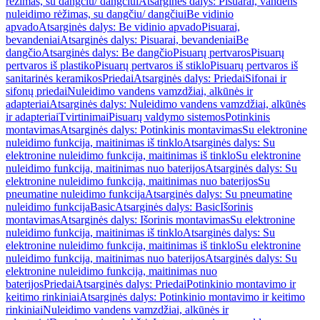
rėžimas, su dangčiu/ dangčiui
Atsarginės dalys: Pisuarai, vandens
nuleidimo rėžimas, su dangčiu/ dangčiui
Be vidinio
apvado
Atsarginės dalys: Be vidinio apvado
Pisuarai,
bevandeniai
Atsarginės dalys: Pisuarai, bevandeniai
Be
dangčio
Atsarginės dalys: Be dangčio
Pisuarų pertvaros
Pisuarų
pertvaros iš plastiko
Pisuarų pertvaros iš stiklo
Pisuarų pertvaros iš
sanitarinės keramikos
Priedai
Atsarginės dalys: Priedai
Sifonai ir
sifonų priedai
Nuleidimo vandens vamzdžiai, alkūnės ir
adapteriai
Atsarginės dalys: Nuleidimo vandens vamzdžiai, alkūnės
ir adapteriai
Tvirtinimai
Pisuarų valdymo sistemos
Potinkinis
montavimas
Atsarginės dalys: Potinkinis montavimas
Su elektronine
nuleidimo funkcija, maitinimas iš tinklo
Atsarginės dalys: Su
elektronine nuleidimo funkcija, maitinimas iš tinklo
Su elektronine
nuleidimo funkcija, maitinimas nuo baterijos
Atsarginės dalys: Su
elektronine nuleidimo funkcija, maitinimas nuo baterijos
Su
pneumatine nuleidimo funkcija
Atsarginės dalys: Su pneumatine
nuleidimo funkcija
Basic
Atsarginės dalys: Basic
Išorinis
montavimas
Atsarginės dalys: Išorinis montavimas
Su elektronine
nuleidimo funkcija, maitinimas iš tinklo
Atsarginės dalys: Su
elektronine nuleidimo funkcija, maitinimas iš tinklo
Su elektronine
nuleidimo funkcija, maitinimas nuo baterijos
Atsarginės dalys: Su
elektronine nuleidimo funkcija, maitinimas nuo
baterijos
Priedai
Atsarginės dalys: Priedai
Potinkinio montavimo ir
keitimo rinkiniai
Atsarginės dalys: Potinkinio montavimo ir keitimo
rinkiniai
Nuleidimo vandens vamzdžiai, alkūnės ir