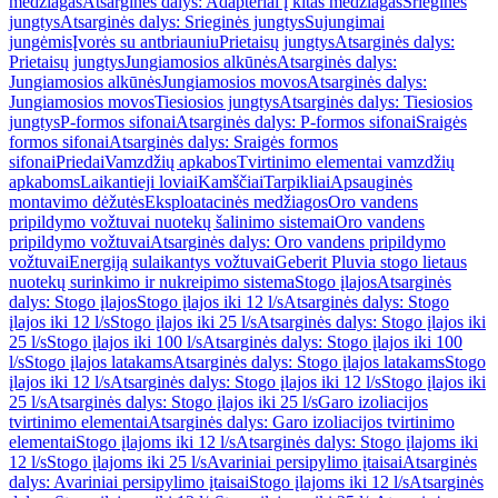
medžiagas
Atsarginės dalys: Adapteriai į kitas medžiagas
Srieginės
jungtys
Atsarginės dalys: Srieginės jungtys
Sujungimai
jungėmis
Įvorės su antbriauniu
Prietaisų jungtys
Atsarginės dalys:
Prietaisų jungtys
Jungiamosios alkūnės
Atsarginės dalys:
Jungiamosios alkūnės
Jungiamosios movos
Atsarginės dalys:
Jungiamosios movos
Tiesiosios jungtys
Atsarginės dalys: Tiesiosios
jungtys
P-formos sifonai
Atsarginės dalys: P-formos sifonai
Sraigės
formos sifonai
Atsarginės dalys: Sraigės formos
sifonai
Priedai
Vamzdžių apkabos
Tvirtinimo elementai vamzdžių
apkaboms
Laikantieji loviai
Kamščiai
Tarpikliai
Apsauginės
montavimo dėžutės
Eksploatacinės medžiagos
Oro vandens
pripildymo vožtuvai nuotekų šalinimo sistemai
Oro vandens
pripildymo vožtuvai
Atsarginės dalys: Oro vandens pripildymo
vožtuvai
Energiją sulaikantys vožtuvai
Geberit Pluvia stogo lietaus
nuotekų surinkimo ir nukreipimo sistema
Stogo įlajos
Atsarginės
dalys: Stogo įlajos
Stogo įlajos iki 12 l/s
Atsarginės dalys: Stogo
įlajos iki 12 l/s
Stogo įlajos iki 25 l/s
Atsarginės dalys: Stogo įlajos iki
25 l/s
Stogo įlajos iki 100 l/s
Atsarginės dalys: Stogo įlajos iki 100
l/s
Stogo įlajos latakams
Atsarginės dalys: Stogo įlajos latakams
Stogo
įlajos iki 12 l/s
Atsarginės dalys: Stogo įlajos iki 12 l/s
Stogo įlajos iki
25 l/s
Atsarginės dalys: Stogo įlajos iki 25 l/s
Garo izoliacijos
tvirtinimo elementai
Atsarginės dalys: Garo izoliacijos tvirtinimo
elementai
Stogo įlajoms iki 12 l/s
Atsarginės dalys: Stogo įlajoms iki
12 l/s
Stogo įlajoms iki 25 l/s
Avariniai persipylimo įtaisai
Atsarginės
dalys: Avariniai persipylimo įtaisai
Stogo įlajoms iki 12 l/s
Atsarginės