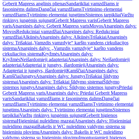
Geberit Mapress anglinis plienas
Sandarikliai vamzdžiams ir
fasoninėms dalims
Dangčiai vamzdžiams
Tvirtinimo elementai
vamzdžiams
Tvirtinimo elementai jungtims
Sistemos tarpikliai
Varžtų
rinkinys jungėmis sujungti
Geberit Mapress varis
Geberit Mapress
varis
Atsarginės dalys: Geberit Mapress varis
Movos
Atsarginės dalys:
Movos
Redukciniai vamzdžiai
Atsarginės dalys: Redukciniai
vamzdžiai
Alkūnės
Atsarginės dalys: Alkūnės
Trišakiai
Atsarginės
dalys: Trišakiai
„Vamzdis vamzdyje“ karšto vandens cirkuliacijos
sistema
Atsarginės dalys: „Vamzdis vamzdyje“ karšto vandens
cirkuliacijos sistema
Kryžmės
Atsarginės dalys:
Kryžmės
Neišardomieji adapteriai
Atsarginės dalys: Neišardomieji
adapteriai
Adapteriai ir jungtys, išardomieji
Atsarginės dalys:
Adapteriai ir jungtys, išardomieji
Kamščiai
Atsarginės dalys:
Kamščiai
Jungtys
Atsarginės dalys: Jungtys
Trišakiai šildymo
sistemai
Atsarginės dalys: Trišakiai šildymo sistemai
Šildymo
sistemos jungtys
Atsarginės dalys: Šildymo sistemos jungtys
Priedai
Geberit Mapress varis
Atsarginės dalys: Priedai Geberit Mapress
varis
Sandarikliai vamzdžiams ir fasoninėms dalims
Dangčiai
vamzdžiams
Tvirtinimo elementai vamzdžiams
Tvirtinimo elementai
jungtims
Atsarginės dalys: Tvirtinimo elementai jungtims
Sistemos
tarpikliai
Varžtų rinkinys jungėmis sujungti
Geberit higienos
sistema
Higieniniai nuleidimo mazgai
Atsarginės dalys: Higieniniai
nuleidimo mazgai
Bakelis ir WC nuleidimo valdymo sistema su
higieniniu plovimu
Atsarginės dalys: Bakelis ir WC nuleidimo
valdymo sistema su higieniniu plovimu
Įmontuojamieji higienos