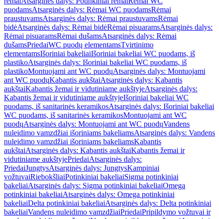
rėmai
Atsarginės dalys: Potinkiniai rėmai
Rėmai WC
puodams
Atsarginės dalys: Rėmai WC puodams
Rėmai
praustuvams
Atsarginės dalys: Rėmai praustuvams
Rėmai
bidė
Atsarginės dalys: Rėmai bidė
Rėmai pisuarams
Atsarginės dalys:
Rėmai pisuarams
Rėmai dušams
Atsarginės dalys: Rėmai
dušams
Priedai
WC puodų elementams
Tvirtinimo
elementams
Išoriniai bakeliai
Išoriniai bakeliai WC puodams, iš
plastiko
Atsarginės dalys: Išoriniai bakeliai WC puodams, iš
plastiko
Montuojami ant WC puodų
Atsarginės dalys: Montuojami
ant WC puodų
Kabantis aukštai
Atsarginės dalys: Kabantis
aukštai
Kabantis žemai ir vidutiniame aukštyje
Atsarginės dalys:
Kabantis žemai ir vidutiniame aukštyje
Išoriniai bakeliai WC
puodams, iš sanitarinės keramikos
Atsarginės dalys: Išoriniai bakeliai
WC puodams, iš sanitarinės keramikos
Montuojami ant WC
puodų
Atsarginės dalys: Montuojami ant WC puodų
Vandens
nuleidimo vamzdžiai išoriniams bakeliams
Atsarginės dalys: Vandens
nuleidimo vamzdžiai išoriniams bakeliams
Kabantis
aukštai
Atsarginės dalys: Kabantis aukštai
Kabantis žemai ir
vidutiniame aukštyje
Priedai
Atsarginės dalys:
Priedai
Jungtys
Atsarginės dalys: Jungtys
Kampiniai
vožtuvai
Riebokšliai
Potinkiniai bakeliai
Sigma potinkiniai
bakeliai
Atsarginės dalys: Sigma potinkiniai bakeliai
Omega
potinkiniai bakeliai
Atsarginės dalys: Omega potinkiniai
bakeliai
Delta potinkiniai bakeliai
Atsarginės dalys: Delta potinkiniai
bakeliai
Vandens nuleidimo vamzdžiai
Priedai
Pripildymo vožtuvai ir