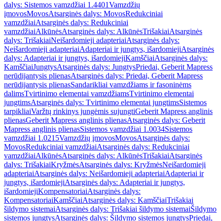
dalys: Sistemos vamzdžiai 1.4401
Vamzdžių
įmovos
Movos
Atsarginės dalys: Movos
Redukciniai
vamzdžiai
Atsarginės dalys: Redukciniai
vamzdžiai
Alkūnės
Atsarginės dalys: Alkūnės
Trišakiai
Atsarginės
dalys: Trišakiai
Neišardomieji adapteriai
Atsarginės dalys:
Neišardomieji adapteriai
Adapteriai ir jungtys, išardomieji
Atsarginės
dalys: Adapteriai ir jungtys, išardomieji
Kamščiai
Atsarginės dalys:
Kamščiai
Jungtys
Atsarginės dalys: Jungtys
Priedai, Geberit Mapress
nerūdijantysis plienas
Atsarginės dalys: Priedai, Geberit Mapress
nerūdijantysis plienas
Sandarikliai vamzdžiams ir fasoninėms
dalims
Tvirtinimo elementai vamzdžiams
Tvirtinimo elementai
jungtims
Atsarginės dalys: Tvirtinimo elementai jungtims
Sistemos
tarpikliai
Varžtų rinkinys jungėmis sujungti
Geberit Mapress anglinis
plienas
Geberit Mapress anglinis plienas
Atsarginės dalys: Geberit
Mapress anglinis plienas
Sistemos vamzdžiai 1.0034
Sistemos
vamzdžiai 1.0215
Vamzdžių įmovos
Movos
Atsarginės dalys:
Movos
Redukciniai vamzdžiai
Atsarginės dalys: Redukciniai
vamzdžiai
Alkūnės
Atsarginės dalys: Alkūnės
Trišakiai
Atsarginės
dalys: Trišakiai
Kryžmės
Atsarginės dalys: Kryžmės
Neišardomieji
adapteriai
Atsarginės dalys: Neišardomieji adapteriai
Adapteriai ir
jungtys, išardomieji
Atsarginės dalys: Adapteriai ir jungtys,
išardomieji
Kompensatoriai
Atsarginės dalys:
Kompensatoriai
Kamščiai
Atsarginės dalys: Kamščiai
Trišakiai
šildymo sistemai
Atsarginės dalys: Trišakiai šildymo sistemai
Šildymo
sistemos jungtys
Atsarginės dalys: Šildymo sistemos jungtys
Priedai,