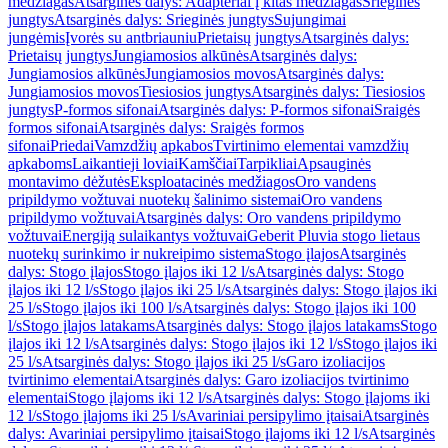
medžiagas
Atsarginės dalys: Adapteriai į kitas medžiagas
Srieginės
jungtys
Atsarginės dalys: Srieginės jungtys
Sujungimai
jungėmis
Įvorės su antbriauniu
Prietaisų jungtys
Atsarginės dalys:
Prietaisų jungtys
Jungiamosios alkūnės
Atsarginės dalys:
Jungiamosios alkūnės
Jungiamosios movos
Atsarginės dalys:
Jungiamosios movos
Tiesiosios jungtys
Atsarginės dalys: Tiesiosios
jungtys
P-formos sifonai
Atsarginės dalys: P-formos sifonai
Sraigės
formos sifonai
Atsarginės dalys: Sraigės formos
sifonai
Priedai
Vamzdžių apkabos
Tvirtinimo elementai vamzdžių
apkaboms
Laikantieji loviai
Kamščiai
Tarpikliai
Apsauginės
montavimo dėžutės
Eksploatacinės medžiagos
Oro vandens
pripildymo vožtuvai nuotekų šalinimo sistemai
Oro vandens
pripildymo vožtuvai
Atsarginės dalys: Oro vandens pripildymo
vožtuvai
Energiją sulaikantys vožtuvai
Geberit Pluvia stogo lietaus
nuotekų surinkimo ir nukreipimo sistema
Stogo įlajos
Atsarginės
dalys: Stogo įlajos
Stogo įlajos iki 12 l/s
Atsarginės dalys: Stogo
įlajos iki 12 l/s
Stogo įlajos iki 25 l/s
Atsarginės dalys: Stogo įlajos iki
25 l/s
Stogo įlajos iki 100 l/s
Atsarginės dalys: Stogo įlajos iki 100
l/s
Stogo įlajos latakams
Atsarginės dalys: Stogo įlajos latakams
Stogo
įlajos iki 12 l/s
Atsarginės dalys: Stogo įlajos iki 12 l/s
Stogo įlajos iki
25 l/s
Atsarginės dalys: Stogo įlajos iki 25 l/s
Garo izoliacijos
tvirtinimo elementai
Atsarginės dalys: Garo izoliacijos tvirtinimo
elementai
Stogo įlajoms iki 12 l/s
Atsarginės dalys: Stogo įlajoms iki
12 l/s
Stogo įlajoms iki 25 l/s
Avariniai persipylimo įtaisai
Atsarginės
dalys: Avariniai persipylimo įtaisai
Stogo įlajoms iki 12 l/s
Atsarginės