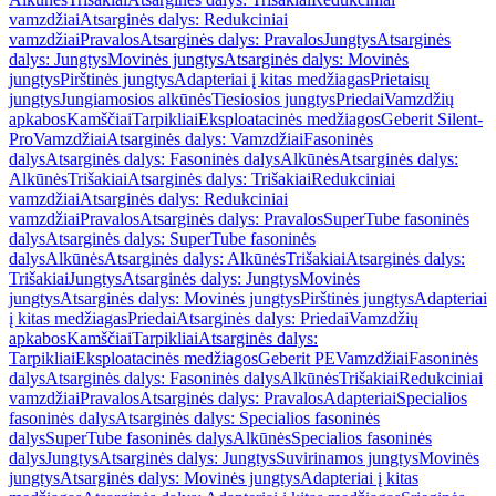
vamzdžiai
Atsarginės dalys: Redukciniai
vamzdžiai
Pravalos
Atsarginės dalys: Pravalos
Jungtys
Atsarginės
dalys: Jungtys
Movinės jungtys
Atsarginės dalys: Movinės
jungtys
Pirštinės jungtys
Adapteriai į kitas medžiagas
Prietaisų
jungtys
Jungiamosios alkūnės
Tiesiosios jungtys
Priedai
Vamzdžių
apkabos
Kamščiai
Tarpikliai
Eksploatacinės medžiagos
Geberit Silent-
Pro
Vamzdžiai
Atsarginės dalys: Vamzdžiai
Fasoninės
dalys
Atsarginės dalys: Fasoninės dalys
Alkūnės
Atsarginės dalys:
Alkūnės
Trišakiai
Atsarginės dalys: Trišakiai
Redukciniai
vamzdžiai
Atsarginės dalys: Redukciniai
vamzdžiai
Pravalos
Atsarginės dalys: Pravalos
SuperTube fasoninės
dalys
Atsarginės dalys: SuperTube fasoninės
dalys
Alkūnės
Atsarginės dalys: Alkūnės
Trišakiai
Atsarginės dalys:
Trišakiai
Jungtys
Atsarginės dalys: Jungtys
Movinės
jungtys
Atsarginės dalys: Movinės jungtys
Pirštinės jungtys
Adapteriai
į kitas medžiagas
Priedai
Atsarginės dalys: Priedai
Vamzdžių
apkabos
Kamščiai
Tarpikliai
Atsarginės dalys:
Tarpikliai
Eksploatacinės medžiagos
Geberit PE
Vamzdžiai
Fasoninės
dalys
Atsarginės dalys: Fasoninės dalys
Alkūnės
Trišakiai
Redukciniai
vamzdžiai
Pravalos
Atsarginės dalys: Pravalos
Adapteriai
Specialios
fasoninės dalys
Atsarginės dalys: Specialios fasoninės
dalys
SuperTube fasoninės dalys
Alkūnės
Specialios fasoninės
dalys
Jungtys
Atsarginės dalys: Jungtys
Suvirinamos jungtys
Movinės
jungtys
Atsarginės dalys: Movinės jungtys
Adapteriai į kitas