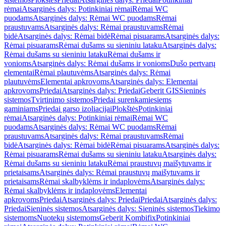
rėmai
Atsarginės dalys: Potinkiniai rėmai
Rėmai WC
puodams
Atsarginės dalys: Rėmai WC puodams
Rėmai
praustuvams
Atsarginės dalys: Rėmai praustuvams
Rėmai
bidė
Atsarginės dalys: Rėmai bidė
Rėmai pisuarams
Atsarginės dalys:
Rėmai pisuarams
Rėmai dušams su sieniniu lataku
Atsarginės dalys:
Rėmai dušams su sieniniu lataku
Rėmai dušams ir
vonioms
Atsarginės dalys: Rėmai dušams ir vonioms
Dušo pertvarų
elementai
Rėmai plautuvėms
Atsarginės dalys: Rėmai
plautuvėms
Elementai apkrovoms
Atsarginės dalys: Elementai
apkrovoms
Priedai
Atsarginės dalys: Priedai
Geberit GIS
Sieninės
sistemos
Tvirtinimo sistemos
Priedai surenkamiesiems
gaminiams
Priedai garso izoliacijai
Plokštės
Potinkiniai
rėmai
Atsarginės dalys: Potinkiniai rėmai
Rėmai WC
puodams
Atsarginės dalys: Rėmai WC puodams
Rėmai
praustuvams
Atsarginės dalys: Rėmai praustuvams
Rėmai
bidė
Atsarginės dalys: Rėmai bidė
Rėmai pisuarams
Atsarginės dalys:
Rėmai pisuarams
Rėmai dušams su sieniniu lataku
Atsarginės dalys:
Rėmai dušams su sieniniu lataku
Rėmai praustuvų maišytuvams ir
prietaisams
Atsarginės dalys: Rėmai praustuvų maišytuvams ir
prietaisams
Rėmai skalbyklėms ir indaplovėms
Atsarginės dalys:
Rėmai skalbyklėms ir indaplovėms
Elementai
apkrovoms
Priedai
Atsarginės dalys: Priedai
Priedai
Atsarginės dalys:
Priedai
Sieninės sistemos
Atsarginės dalys: Sieninės sistemos
Tiekimo
sistemoms
Nuotekų sistemoms
Geberit Kombifix
Potinkiniai