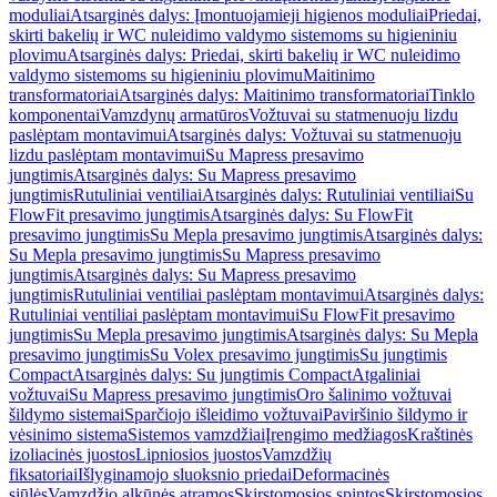
moduliai
Atsarginės dalys: Įmontuojamieji higienos moduliai
Priedai,
skirti bakelių ir WC nuleidimo valdymo sistemoms su higieniniu
plovimu
Atsarginės dalys: Priedai, skirti bakelių ir WC nuleidimo
valdymo sistemoms su higieniniu plovimu
Maitinimo
transformatoriai
Atsarginės dalys: Maitinimo transformatoriai
Tinklo
komponentai
Vamzdynų armatūros
Vožtuvai su statmenuoju lizdu
paslėptam montavimui
Atsarginės dalys: Vožtuvai su statmenuoju
lizdu paslėptam montavimui
Su Mapress presavimo
jungtimis
Atsarginės dalys: Su Mapress presavimo
jungtimis
Rutuliniai ventiliai
Atsarginės dalys: Rutuliniai ventiliai
Su
FlowFit presavimo jungtimis
Atsarginės dalys: Su FlowFit
presavimo jungtimis
Su Mepla presavimo jungtimis
Atsarginės dalys:
Su Mepla presavimo jungtimis
Su Mapress presavimo
jungtimis
Atsarginės dalys: Su Mapress presavimo
jungtimis
Rutuliniai ventiliai paslėptam montavimui
Atsarginės dalys:
Rutuliniai ventiliai paslėptam montavimui
Su FlowFit presavimo
jungtimis
Su Mepla presavimo jungtimis
Atsarginės dalys: Su Mepla
presavimo jungtimis
Su Volex presavimo jungtimis
Su jungtimis
Compact
Atsarginės dalys: Su jungtimis Compact
Atgaliniai
vožtuvai
Su Mapress presavimo jungtimis
Oro šalinimo vožtuvai
šildymo sistemai
Sparčiojo išleidimo vožtuvai
Paviršinio šildymo ir
vėsinimo sistema
Sistemos vamzdžiai
Įrengimo medžiagos
Kraštinės
izoliacinės juostos
Lipniosios juostos
Vamzdžių
fiksatoriai
Išlyginamojo sluoksnio priedai
Deformacinės
siūlės
Vamzdžio alkūnės atramos
Skirstomosios spintos
Skirstomosios