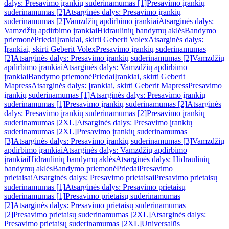
dalys: Presavimo įrankių suderinamumas [1]
Presavimo įrankių
suderinamumas [2]
Atsarginės dalys: Presavimo įrankių
suderinamumas [2]
Vamzdžių apdirbimo įrankiai
Atsarginės dalys:
Vamzdžių apdirbimo įrankiai
Hidraulinių bandymų aklės
Bandymo
priemonė
Priedai
Įrankiai, skirti Geberit Volex
Atsarginės dalys:
Įrankiai, skirti Geberit Volex
Presavimo įrankių suderinamumas
[2]
Atsarginės dalys: Presavimo įrankių suderinamumas [2]
Vamzdžių
apdirbimo įrankiai
Atsarginės dalys: Vamzdžių apdirbimo
įrankiai
Bandymo priemonė
Priedai
Įrankiai, skirti Geberit
Mapress
Atsarginės dalys: Įrankiai, skirti Geberit Mapress
Presavimo
įrankių suderinamumas [1]
Atsarginės dalys: Presavimo įrankių
suderinamumas [1]
Presavimo įrankių suderinamumas [2]
Atsarginės
dalys: Presavimo įrankių suderinamumas [2]
Presavimo įrankių
suderinamumas [2XL]
Atsarginės dalys: Presavimo įrankių
suderinamumas [2XL]
Presavimo įrankių suderinamumas
[3]
Atsarginės dalys: Presavimo įrankių suderinamumas [3]
Vamzdžių
apdirbimo įrankiai
Atsarginės dalys: Vamzdžių apdirbimo
įrankiai
Hidraulinių bandymų aklės
Atsarginės dalys: Hidraulinių
bandymų aklės
Bandymo priemonė
Priedai
Presavimo
prietaisai
Atsarginės dalys: Presavimo prietaisai
Presavimo prietaisų
suderinamumas [1]
Atsarginės dalys: Presavimo prietaisų
suderinamumas [1]
Presavimo prietaisų suderinamumas
[2]
Atsarginės dalys: Presavimo prietaisų suderinamumas
[2]
Presavimo prietaisų suderinamumas [2XL]
Atsarginės dalys:
Presavimo prietaisų suderinamumas [2XL]
Universalūs