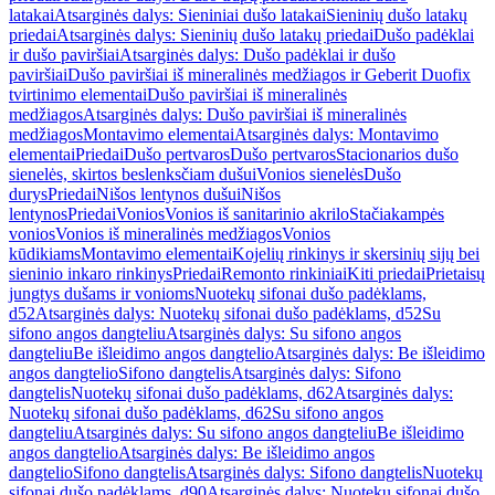
latakai
Atsarginės dalys: Sieniniai dušo latakai
Sieninių dušo latakų
priedai
Atsarginės dalys: Sieninių dušo latakų priedai
Dušo padėklai
ir dušo paviršiai
Atsarginės dalys: Dušo padėklai ir dušo
paviršiai
Dušo paviršiai iš mineralinės medžiagos ir Geberit Duofix
tvirtinimo elementai
Dušo paviršiai iš mineralinės
medžiagos
Atsarginės dalys: Dušo paviršiai iš mineralinės
medžiagos
Montavimo elementai
Atsarginės dalys: Montavimo
elementai
Priedai
Dušo pertvaros
Dušo pertvaros
Stacionarios dušo
sienelės, skirtos beslenksčiam dušui
Vonios sienelės
Dušo
durys
Priedai
Nišos lentynos dušui
Nišos
lentynos
Priedai
Vonios
Vonios iš sanitarinio akrilo
Stačiakampės
vonios
Vonios iš mineralinės medžiagos
Vonios
kūdikiams
Montavimo elementai
Kojelių rinkinys ir skersinių sijų bei
sieninio inkaro rinkinys
Priedai
Remonto rinkiniai
Kiti priedai
Prietaisų
jungtys dušams ir vonioms
Nuotekų sifonai dušo padėklams,
d52
Atsarginės dalys: Nuotekų sifonai dušo padėklams, d52
Su
sifono angos dangteliu
Atsarginės dalys: Su sifono angos
dangteliu
Be išleidimo angos dangtelio
Atsarginės dalys: Be išleidimo
angos dangtelio
Sifono dangtelis
Atsarginės dalys: Sifono
dangtelis
Nuotekų sifonai dušo padėklams, d62
Atsarginės dalys:
Nuotekų sifonai dušo padėklams, d62
Su sifono angos
dangteliu
Atsarginės dalys: Su sifono angos dangteliu
Be išleidimo
angos dangtelio
Atsarginės dalys: Be išleidimo angos
dangtelio
Sifono dangtelis
Atsarginės dalys: Sifono dangtelis
Nuotekų
sifonai dušo padėklams, d90
Atsarginės dalys: Nuotekų sifonai dušo