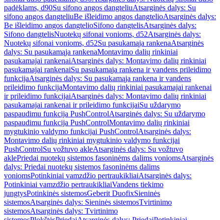
padėklams, d90
Su sifono angos dangteliu
Atsarginės dalys: Su
sifono angos dangteliu
Be išleidimo angos dangtelio
Atsarginės dalys:
Be išleidimo angos dangtelio
Sifono dangtelis
Atsarginės dalys:
Sifono dangtelis
Nuotekų sifonai vonioms, d52
Atsarginės dalys:
Nuotekų sifonai vonioms, d52
Su pasukamąja rankena
Atsarginės
dalys: Su pasukamąja rankena
Montavimo dalių rinkiniai
pasukamajai rankenai
Atsarginės dalys: Montavimo dalių rinkiniai
pasukamajai rankenai
Su pasukamąja rankena ir vandens prileidimo
funkcija
Atsarginės dalys: Su pasukamąja rankena ir vandens
prileidimo funkcija
Montavimo dalių rinkiniai pasukamajai rankenai
ir prileidimo funkcijai
Atsarginės dalys: Montavimo dalių rinkiniai
pasukamajai rankenai ir prileidimo funkcijai
Su uždarymo
paspaudimu funkcija PushControl
Atsarginės dalys: Su uždarymo
paspaudimu funkcija PushControl
Montavimo dalių rinkiniai
mygtukinio valdymo funkcijai PushControl
Atsarginės dalys:
Montavimo dalių rinkiniai mygtukinio valdymo funkcijai
PushControl
Su vožtuvo akle
Atsarginės dalys: Su vožtuvo
akle
Priedai nuotekų sistemos fasoninėms dalims vonioms
Atsarginės
dalys: Priedai nuotekų sistemos fasoninėms dalims
vonioms
Potinkiniai vamzdžio pertraukikliai
Atsarginės dalys:
Potinkiniai vamzdžio pertraukikliai
Vandens tiekimo
jungtys
Potinkinės sistemos
Geberit Duofix
Sieninės
sistemos
Atsarginės dalys: Sieninės sistemos
Tvirtinimo
sistemos
Atsarginės dalys: Tvirtinimo
sistemos
Plokštės
Priedai
Atsarginės dalys: Priedai
Potinkiniai