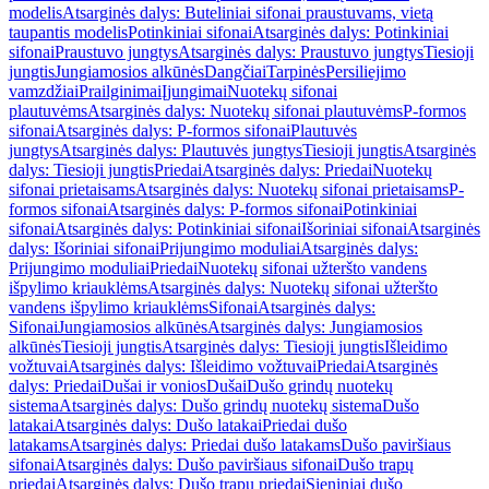
modelis
Atsarginės dalys: Buteliniai sifonai praustuvams, vietą
taupantis modelis
Potinkiniai sifonai
Atsarginės dalys: Potinkiniai
sifonai
Praustuvo jungtys
Atsarginės dalys: Praustuvo jungtys
Tiesioji
jungtis
Jungiamosios alkūnės
Dangčiai
Tarpinės
Persiliejimo
vamzdžiai
Prailginimai
Įjungimai
Nuotekų sifonai
plautuvėms
Atsarginės dalys: Nuotekų sifonai plautuvėms
P-formos
sifonai
Atsarginės dalys: P-formos sifonai
Plautuvės
jungtys
Atsarginės dalys: Plautuvės jungtys
Tiesioji jungtis
Atsarginės
dalys: Tiesioji jungtis
Priedai
Atsarginės dalys: Priedai
Nuotekų
sifonai prietaisams
Atsarginės dalys: Nuotekų sifonai prietaisams
P-
formos sifonai
Atsarginės dalys: P-formos sifonai
Potinkiniai
sifonai
Atsarginės dalys: Potinkiniai sifonai
Išoriniai sifonai
Atsarginės
dalys: Išoriniai sifonai
Prijungimo moduliai
Atsarginės dalys:
Prijungimo moduliai
Priedai
Nuotekų sifonai užteršto vandens
išpylimo kriauklėms
Atsarginės dalys: Nuotekų sifonai užteršto
vandens išpylimo kriauklėms
Sifonai
Atsarginės dalys:
Sifonai
Jungiamosios alkūnės
Atsarginės dalys: Jungiamosios
alkūnės
Tiesioji jungtis
Atsarginės dalys: Tiesioji jungtis
Išleidimo
vožtuvai
Atsarginės dalys: Išleidimo vožtuvai
Priedai
Atsarginės
dalys: Priedai
Dušai ir vonios
Dušai
Dušo grindų nuotekų
sistema
Atsarginės dalys: Dušo grindų nuotekų sistema
Dušo
latakai
Atsarginės dalys: Dušo latakai
Priedai dušo
latakams
Atsarginės dalys: Priedai dušo latakams
Dušo paviršiaus
sifonai
Atsarginės dalys: Dušo paviršiaus sifonai
Dušo trapų
priedai
Atsarginės dalys: Dušo trapų priedai
Sieniniai dušo