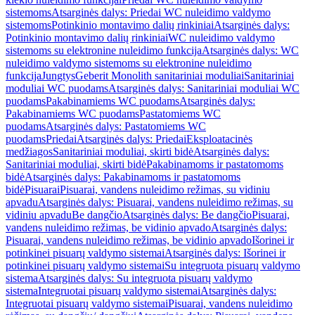
sistemoms
Atsarginės dalys: Priedai WC nuleidimo valdymo
sistemoms
Potinkinio montavimo dalių rinkiniai
Atsarginės dalys:
Potinkinio montavimo dalių rinkiniai
WC nuleidimo valdymo
sistemoms su elektronine nuleidimo funkcija
Atsarginės dalys: WC
nuleidimo valdymo sistemoms su elektronine nuleidimo
funkcija
Jungtys
Geberit Monolith sanitariniai moduliai
Sanitariniai
moduliai WC puodams
Atsarginės dalys: Sanitariniai moduliai WC
puodams
Pakabinamiems WC puodams
Atsarginės dalys:
Pakabinamiems WC puodams
Pastatomiems WC
puodams
Atsarginės dalys: Pastatomiems WC
puodams
Priedai
Atsarginės dalys: Priedai
Eksploatacinės
medžiagos
Sanitariniai moduliai, skirti bidė
Atsarginės dalys:
Sanitariniai moduliai, skirti bidė
Pakabinamoms ir pastatomoms
bidė
Atsarginės dalys: Pakabinamoms ir pastatomoms
bidė
Pisuarai
Pisuarai, vandens nuleidimo režimas, su vidiniu
apvadu
Atsarginės dalys: Pisuarai, vandens nuleidimo režimas, su
vidiniu apvadu
Be dangčio
Atsarginės dalys: Be dangčio
Pisuarai,
vandens nuleidimo režimas, be vidinio apvado
Atsarginės dalys:
Pisuarai, vandens nuleidimo režimas, be vidinio apvado
Išorinei ir
potinkinei pisuarų valdymo sistemai
Atsarginės dalys: Išorinei ir
potinkinei pisuarų valdymo sistemai
Su integruota pisuarų valdymo
sistema
Atsarginės dalys: Su integruota pisuarų valdymo
sistema
Integruotai pisuarų valdymo sistemai
Atsarginės dalys:
Integruotai pisuarų valdymo sistemai
Pisuarai, vandens nuleidimo