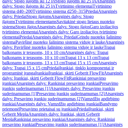
dalys: Stogo įlajoms iki 12 l/s
Stogo įlajoms iki 25 l/s
Atsarginės
dalys: Stogo įlajoms iki 25 l/s
Tvirtinimo elementai
Tvirtinimo
sistema d40–200
Tvirtinimo sistema d250–315
Priedai
Atsarginės
dalys: Priedai
Stogo įlajoms
Atsarginės dalys: Stogo
įlajoms
Tvirtinimo elementams
Savitakinė stogo lietaus nuotekų
sistema
Stogo įlajos
Atsarginės dalys: Stogo įlajos
Garo izoliacijos
tvirtinimo elementai
Atsarginės dalys: Garo izoliacijos tvirtinimo
elementai
Priedai
Atsarginės dalys: Priedai
Grindų nuotekų šalinimo
sistema
Paviršinė nuotekų šalinimo sistema viduje ir lauke
Atsarginės
dalys: Paviršinė nuotekų šalinimo sistema viduje ir lauke
Trapai
balkonams ir terasoms, 10 x 10 cm
Atsarginės dalys: Trapai
balkonams ir terasoms, 10 x 10 cm
Trapai 13 x 13 cm
Trapai
balkonams ir terasoms, 13 x 13 cm
Trapai 15 x 15 cm
Atsarginės
dalys: Trapai 15 x 15 cm
Priedai
Įrankiai, tinklo komponentai ir
programinė įranga
Įrankiai
Įrankiai, skirti Geberit FlowFit
Atsarginės
dalys: Įrankiai, skirti Geberit FlowFit
Rankiniai presavimo
įrankiai
Atsarginės dalys: Rankiniai presavimo įrankiai
Presavimo
įrankių suderinamumas [1]
Atsarginės dalys: Presavimo įrankių
suderinamumas [1]
Presavimo įrankių suderinamumas [2]
Atsarginės
dalys: Presavimo įrankių suderinamumas [2]
Vamzdžių apdirbimo
įrankiai
Atsarginės dalys: Vamzdžių apdirbimo įrankiai
Bandymo
priemonė
Presavimo prietaisai su įrankiais
Priedai
Įrankiai, skirti
Geberit Mepla
Atsarginės dalys: Įrankiai, skirti Geberit
Mepla
Rankiniai presavimo įrankiai
Atsarginės dalys: Rankiniai
presavimo įrankiai
Presavimo įrankių suderinamumas [1]
Atsarginės