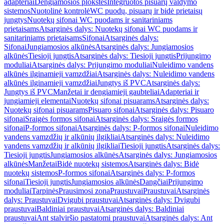
adapteriai
Dengiamosios plokštės
Integruotos pisuarų valdymo
sistemos
Nuotolinė kontrolė
WC puodų, pisuarų ir bidė prietaisų
jungtys
Nuotekų sifonai WC puodams ir sanitariniams
prietaisams
Atsarginės dalys: Nuotekų sifonai WC puodams ir
sanitariniams prietaisams
Sifonai
Atsarginės dalys:
Sifonai
Jungiamosios alkūnės
Atsarginės dalys: Jungiamosios
alkūnės
Tiesioji jungtis
Atsarginės dalys: Tiesioji jungtis
Prijungimo
moduliai
Atsarginės dalys: Prijungimo moduliai
Nuleidimo vandens
alkūnės ilginamieji vamzdžiai
Atsarginės dalys: Nuleidimo vandens
alkūnės ilginamieji vamzdžiai
Jungtys iš PVC
Atsarginės dalys:
Jungtys iš PVC
Manžetai ir dengiamieji gaubteliai
Adapteriai ir
jungiamieji elementai
Nuotekų sifonai pisuarams
Atsarginės dalys:
Nuotekų sifonai pisuarams
Pisuaro sifonai
Atsarginės dalys: Pisuaro
sifonai
Sraigės formos sifonai
Atsarginės dalys: Sraigės formos
sifonai
P-formos sifonai
Atsarginės dalys: P-formos sifonai
Nuleidimo
vandens vamzdžių ir alkūnių ilgikliai
Atsarginės dalys: Nuleidimo
vandens vamzdžių ir alkūnių ilgikliai
Tiesioji jungtis
Atsarginės dalys:
Tiesioji jungtis
Jungiamosios alkūnės
Atsarginės dalys: Jungiamosios
alkūnės
Manžetai
Bidė nuotekų sistemos
Atsarginės dalys: Bidė
nuotekų sistemos
P-formos sifonai
Atsarginės dalys: P-formos
sifonai
Tiesioji jungtis
Jungiamosios alkūnės
Dangčiai
Prijungimo
moduliai
Tarpinės
Prausimosi zona
Praustuvai
Praustuvai
Atsarginės
dalys: Praustuvai
Dvigubi praustuvai
Atsarginės dalys: Dvigubi
praustuvai
Baldiniai praustuvai
Atsarginės dalys: Baldiniai
praustuvai
Ant stalviršio pastatomi praustuvai
Atsarginės dalys: Ant