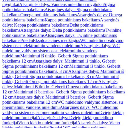
mygtukai
Atsarginės dalys: Vandens nuleidimo mygtukai
Sigma
potinkiniams bakeliams
Atsarginės dalys: Sigma potinkiniams
bakeliams
Omega potinkiniams bakeliams
Atsarginės dalys: Omega
potinkiniams bakeliams
Kappa potinkiniams bakeliams
Atsarginės
dalys: Kappa potinkiniams bakeliams
Delta potinkiniams
bakeliams
Atsarginės dalys: Delta potinkiniams bakeliams
Twinline
potinkiniams bakeliams
Atsarginės dalys: Twinline potinkiniams
bakeliams
Priedai
Eksploatacinės medžiagos
WC nuleidimo valdymo
sistemos su elektroniniu vandens nuleidimu
Atsarginės dalys: WC
nuleidimo valdymo sistemos su elektroniniu vandens
nuleidimu
Maitinimui iš tinklo, Geberit Sigma potinkiniams
bakeliams 12 cm
Atsarginės dalys: Maitinimui iš tinklo, Geberit
Sigma potinkiniams bakeliams 12 cm
Maitinimui iš tinklo, Geberit
Sigma potinkiniams bakeliams, 8 cm
Atsarginės dalys: Maitinimui iš
tinklo, Geberit Sigma potinkiniams bakeliams, 8 cm
Maitinimui iš
tinklo, Geberit Omega potinkiniams bakeliams 12 cm
Atsarginės
dalys: Maitinimui iš tinklo, Geberit Omega potinkiniams bakeliams
12 cm
Maitinimui iš baterijos, Geberit Sigma potinkiniams bakeliams
12 cm
Atsarginės dalys: Maitinimui iš baterijos, Geberit Sigma
potinkiniams bakeliams 12 cm
WC nuleidimo valdymo sistemos, su
pneumatiniu vandens nuleidimu
Atsarginės dalys: WC nuleidimo
valdymo sistemos, su pneumatiniu vandens nuleidimu
Dviejų kiekių
nuleidimo funkcijai
Atsarginės dalys: Dviejų kiekių nuleidimo
funkcijai
Vieno kiekio nuleidimo funkcijai
Atsarginės dalys: Vieno
kiekio nuleidimo funkcijai
Priedai WC nuleidimo valdymo