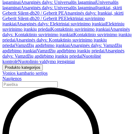
lagaminai
Atsarginės dalys: Universalūs lagaminai
Universalūs
lagaminai
Atsarginės dalys: Universalūs lagaminai
Įrankiai, skirti
Geberit Silent-db20 / Geberit PE
Atsarginės dalys: Įrankiai, skirti
Geberit Silent-db20 / Geberit PE
Elektriniai suvirinimo
įrankiai
Atsarginės dalys: Elektriniai suvirinimo įrankiai
Elektrinių
suvirinimo įrankių priedai
Kontaktinio suvirinimo įrankiai
Atsarginės
dalys: Kontaktinio suvirinimo įrankiai
Kontaktinio suvirinimo įrankių
priedai
Atsarginės dalys: Kontaktinio suvirinimo įrankių
priedai
Vamzdžių apdirbimo įrankiai
Atsarginės dalys: Vamzdžių
apdirbimo įrankiai
Vamzdžių apdirbimo įrankių priedai
Atsarginės
dalys: Vamzdžių apdirbimo įrankių priedai
Nuotolinė
kontrolė
Nuotolinio valdymo įrenginiai
Produkto kategorijos
Vonios kambario serijos
Naujienos