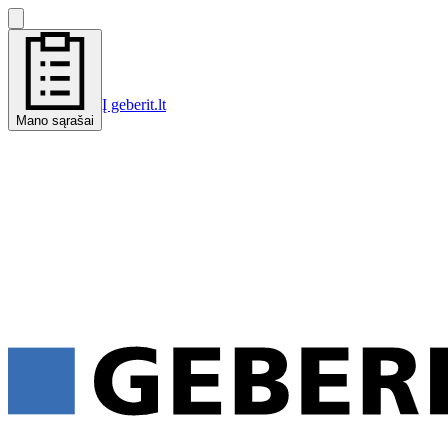
Į geberit.lt
Mano sąrašai