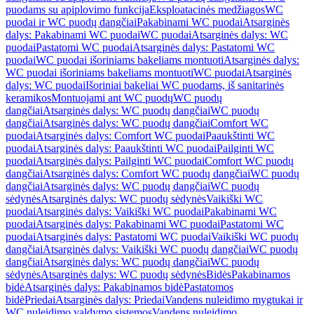
puodams su apiplovimo funkcija
Eksploatacinės medžiagos
WC
puodai ir WC puodų dangčiai
Pakabinami WC puodai
Atsarginės
dalys: Pakabinami WC puodai
WC puodai
Atsarginės dalys: WC
puodai
Pastatomi WC puodai
Atsarginės dalys: Pastatomi WC
puodai
WC puodai išoriniams bakeliams montuoti
Atsarginės dalys:
WC puodai išoriniams bakeliams montuoti
WC puodai
Atsarginės
dalys: WC puodai
Išoriniai bakeliai WC puodams, iš sanitarinės
keramikos
Montuojami ant WC puodų
WC puodų
dangčiai
Atsarginės dalys: WC puodų dangčiai
WC puodų
dangčiai
Atsarginės dalys: WC puodų dangčiai
Comfort WC
puodai
Atsarginės dalys: Comfort WC puodai
Paaukštinti WC
puodai
Atsarginės dalys: Paaukštinti WC puodai
Pailginti WC
puodai
Atsarginės dalys: Pailginti WC puodai
Comfort WC puodų
dangčiai
Atsarginės dalys: Comfort WC puodų dangčiai
WC puodų
dangčiai
Atsarginės dalys: WC puodų dangčiai
WC puodų
sėdynės
Atsarginės dalys: WC puodų sėdynės
Vaikiški WC
puodai
Atsarginės dalys: Vaikiški WC puodai
Pakabinami WC
puodai
Atsarginės dalys: Pakabinami WC puodai
Pastatomi WC
puodai
Atsarginės dalys: Pastatomi WC puodai
Vaikiški WC puodų
dangčiai
Atsarginės dalys: Vaikiški WC puodų dangčiai
WC puodų
dangčiai
Atsarginės dalys: WC puodų dangčiai
WC puodų
sėdynės
Atsarginės dalys: WC puodų sėdynės
Bidės
Pakabinamos
bidė
Atsarginės dalys: Pakabinamos bidė
Pastatomos
bidė
Priedai
Atsarginės dalys: Priedai
Vandens nuleidimo mygtukai ir
WC nuleidimo valdymo sistemos
Vandens nuleidimo