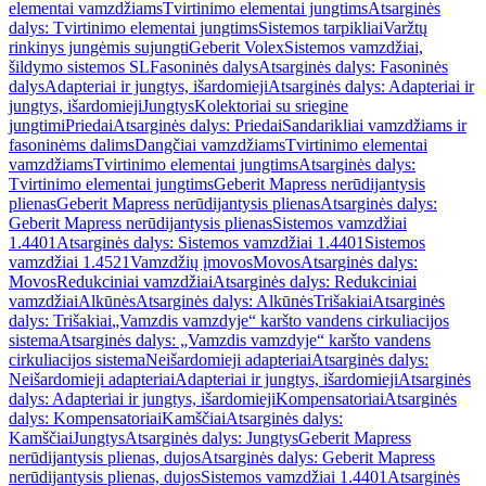
elementai vamzdžiams
Tvirtinimo elementai jungtims
Atsarginės
dalys: Tvirtinimo elementai jungtims
Sistemos tarpikliai
Varžtų
rinkinys jungėmis sujungti
Geberit Volex
Sistemos vamzdžiai,
šildymo sistemos SL
Fasoninės dalys
Atsarginės dalys: Fasoninės
dalys
Adapteriai ir jungtys, išardomieji
Atsarginės dalys: Adapteriai ir
jungtys, išardomieji
Jungtys
Kolektoriai su sriegine
jungtimi
Priedai
Atsarginės dalys: Priedai
Sandarikliai vamzdžiams ir
fasoninėms dalims
Dangčiai vamzdžiams
Tvirtinimo elementai
vamzdžiams
Tvirtinimo elementai jungtims
Atsarginės dalys:
Tvirtinimo elementai jungtims
Geberit Mapress nerūdijantysis
plienas
Geberit Mapress nerūdijantysis plienas
Atsarginės dalys:
Geberit Mapress nerūdijantysis plienas
Sistemos vamzdžiai
1.4401
Atsarginės dalys: Sistemos vamzdžiai 1.4401
Sistemos
vamzdžiai 1.4521
Vamzdžių įmovos
Movos
Atsarginės dalys:
Movos
Redukciniai vamzdžiai
Atsarginės dalys: Redukciniai
vamzdžiai
Alkūnės
Atsarginės dalys: Alkūnės
Trišakiai
Atsarginės
dalys: Trišakiai
„Vamzdis vamzdyje“ karšto vandens cirkuliacijos
sistema
Atsarginės dalys: „Vamzdis vamzdyje“ karšto vandens
cirkuliacijos sistema
Neišardomieji adapteriai
Atsarginės dalys:
Neišardomieji adapteriai
Adapteriai ir jungtys, išardomieji
Atsarginės
dalys: Adapteriai ir jungtys, išardomieji
Kompensatoriai
Atsarginės
dalys: Kompensatoriai
Kamščiai
Atsarginės dalys:
Kamščiai
Jungtys
Atsarginės dalys: Jungtys
Geberit Mapress
nerūdijantysis plienas, dujos
Atsarginės dalys: Geberit Mapress
nerūdijantysis plienas, dujos
Sistemos vamzdžiai 1.4401
Atsarginės