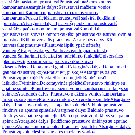
stalviršio pastatomi praustuvai
Praustuvai mažiems vonios
kambariams
Atsarginės dalys: Praustuvai mažiems vonios
kambariams
Kampiniai praustuvai mažiems vonios
kambariams
Pusiau įleidžiami praustuvai
Į stalviršį įleidžiami
praustuvai
Atsarginės dalys: Į stalviršį įleidžiami praustuvai
Iš
stalviršio apačios montuojami praustuvai
Kampiniai
praustuvai
Praustuvai Comfort
Vaikiški praustuvai
Praustuvai
Loviniai
praustuvai
Kiti universalūs praustuvai
Atsarginės dalys: Kiti
universalūs praustuvai
Plautuvės išpilti ypač užterštą
vandenį
Atsarginės dalys: Plautuvės išpilti ypač užterštą
vandenį
Sanitariniai prietaisai su nuleidimo funkcija
Universalios
plautuvės
Gipso surinkimo praustuvai
Praustuvai
klasėms
Priedai
Dengiamieji gaubtai
Atsarginės dalys: Dengiamieji
gaubtai
Praustuvų kojos
Praustuvų puskojės
Atsarginės dalys:
Praustuvų puskojės
Priedai
Sifono dangtelis
Rankšluosčių
laikikliai
Tvirtinimai
Dekoratyvinės plokštės
Praustuvo rinkinys su
apatine spintele
Praustuvo mažiems vonios kambariams rinkinys su
spintele
Atsarginės dalys: Praustuvo mažiems vonios kambariams
rinkinys su spintele
Praustuvo rinkinys su apatine spintele
Atsarginės
dalys: Praustuvo rinkinys su apatine spintele
Baldinio praustuvo
rinkinys su apatine spintele
Atsarginės dalys: Baldinio praustuvo
rinkinys su apatine spintele
Įleidžiamo praustuvo rinkinys su apatine
spintele
Atsarginės dalys: Įleidžiamo praustuvo rinkinys su apatine
spintele
Vonios kambario baldai
Praustuvų spintelės
Atsarginės dalys:
Praustuvų spintelės
Praustuvams mažiems vonios