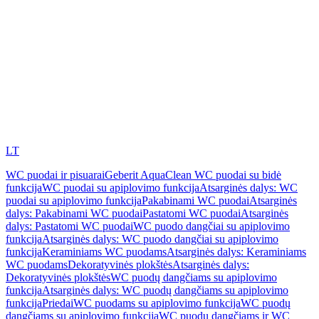
LT
WC puodai ir pisuarai
Geberit AquaClean WC puodai su bidė
funkcija
WC puodai su apiplovimo funkcija
Atsarginės dalys: WC
puodai su apiplovimo funkcija
Pakabinami WC puodai
Atsarginės
dalys: Pakabinami WC puodai
Pastatomi WC puodai
Atsarginės
dalys: Pastatomi WC puodai
WC puodo dangčiai su apiplovimo
funkcija
Atsarginės dalys: WC puodo dangčiai su apiplovimo
funkcija
Keraminiams WC puodams
Atsarginės dalys: Keraminiams
WC puodams
Dekoratyvinės plokštės
Atsarginės dalys:
Dekoratyvinės plokštės
WC puodų dangčiams su apiplovimo
funkcija
Atsarginės dalys: WC puodų dangčiams su apiplovimo
funkcija
Priedai
WC puodams su apiplovimo funkcija
WC puodų
dangčiams su apiplovimo funkcija
WC puodų dangčiams ir WC