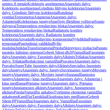
spintos iš metalo
Kolektorių asortimentas
Atsarginės dalys:
Kolektorių asortimentas
Grindinio šildymo kolektoriai
Atsarginės
dalys: Grindinio šildymo kolektoriai
Rutuliniai
ventiliai
Termometrai
Adapteriai
Atsarginės dalys:
Adapteriai
Kolektoriaus jungtys
Sparčiojo išleidimo vožtuvai
Srauto
dalytuvai
Temperatūros reguliavimo blokai
Atsarginės dalys:
Temperatūros reguliavimo blokai
Radiatorių kontūrų
kolektoriai
Atsarginės dalys: Radiatorių kontūrų
kolektoriai
Apvadai
Reguliavimo komponentai
Vykdikliai
Patalpos
termostatai
Pagrindiniai valdikliai
Ryšio
moduliai
Jutikliai
Transformatoriai
Priedai
Skirstytuvo izoliacija
Pastato
nuotekų šalinimo sistemos
Geberit Silent-db20
Vamzdžiai
Fasoninės
dalys
Atsarginės dalys: Fasoninės dalys
Alkūnės
Trišakiai
Atsarginės
dalys: Trišakiai
Redukciniai vamzdžiai
Pravalos
Atsarginės dalys:
Pravalos
SuperTube fasoninės dalys
Alkūnės
Specialios fasoninės
dalys
Jungtys
Atsarginės dalys: Jungtys
Suvirinamos jungtys
Movinės
jungtys
Atsarginės dalys: Movinės jungtys
Suspaudžiamosios
jungtys
Adapteriai į kitas medžiagas
Atsarginės dalys: Adapteriai į
kitas medžiagas
Prietaisų jungtys
Atsarginės dalys: Prietaisų
jungtys
Jungiamosios alkūnės
Atsarginės dalys: Jungiamosios
alkūnės
Priedai
Vamzdžių apkabos
Tvirtinimo elementai vamzdžių
apkaboms
Kamščiai
Tarpikliai
Eksploatacinės medžiagos
Geberit
Silent-PP
Vamzdžiai
Atsarginės dalys: Vamzdžiai
Fasoninės
dalys
Atsarginės dalys: Fasoninės dalys
Alkūnės
Atsarginės dalys:
Alkūnės
Trišakiai
Atsarginės dalys: Trišakiai
Redukciniai