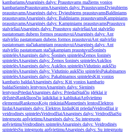
kambariams
Atsarginės dalys: Praustuvams mažiems vonios
kambariams
Praustuvams
Atsarginės dalys: Praustuvams
Dvigubiems
praustuvams
Atsarginės dalys: Dvigubiems praustuvams
Baldiniams
praustuvams
Atsarginės dalys: Baldiniams praustuvams
Kampiniams
praustuvams
Atsarginės dalys: Kampiniams praustuvams
Praustuvų
stalviršiai
Atsarginės dalys: Praustuvų stalviršiai
Ant stalviršio
pastatomam dubens formos praustuvui
Atsarginės dalys: Ant
stalviršio pastatomam dubens formos praustuvui
Ant stalviršio
pastatomam stačiakampiam praustuvui
Atsarginės dalys: Ant
stalviršio pastatomam stačiakampiam praustuvui
Šoninės
spintelės
Atsarginės dalys: Šoninės spintelės
Žemos šoninės
spintelės
Atsarginės dalys: Žemos šoninės spintelės
Aukštos
spintelės
Atsarginės dalys: Aukštos spintelės
Vidutinio aukščio
spintelės
Atsarginės dalys: Vidutinio aukščio spintelės
Pakabinamos
spintelės
Atsarginės dalys: Pakabinamos spintelės
Kiti vonios
kambario baldai
Atsarginės dalys: Kiti vonios kambario
baldai
Sieninės lentynos
Atsarginės dalys: Sieninės
lentynos
Priedai
Atsarginės dalys: Priedai
Stalčių įdėklai ir
dėžutės
Rankšluosčių laikikliai ir kabliukai
Apšvietimo
elementai
Rankenos
Kojų rinkiniai
Magnetinės lentos
Elektros
lizdai
Atsarginės dalys: Elektros lizdai
Kiti priedai
Veidrodžiai ir
veidrodinės spintelės
Veidrodžiai
Atsarginės dalys: Veidrodžiai
Su
integruotu apšvietimu
Atsarginės dalys: Su integruotu
apšvietimu
Veidrodinės spintelės
Atsarginės dalys: Veidrodinės
spintelės
Su integruotu apšvietimu
Atsarginės dalys: Su integruotu