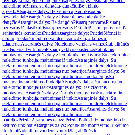
rėžimas, su dangčiu/ dangčiui
Atsarginės dalys: Pisuarai, vandens
nuleidimo rėžimas, su dangčiu/ dangčiui
Be vidinio
apvado
Atsarginės dalys: Be vidinio apvado
Pisuarai,
bevandeniai
Atsarginės dalys: Pisuarai, bevandeniai
Be
dangčio
Atsarginės dalys: Be dangčio
Pisuarų pertvaros
Pisuarų
pertvaros iš plastiko
Pisuarų pertvaros iš stiklo
Pisuarų pertvaros iš
sanitarinės keramikos
Priedai
Atsarginės dalys: Priedai
Sifonai ir
sifonų priedai
Nuleidimo vandens vamzdžiai, alkūnės ir
adapteriai
Atsarginės dalys: Nuleidimo vandens vamzdžiai, alkūnės
ir adapteriai
Tvirtinimai
Pisuarų valdymo sistemos
Potinkinis
montavimas
Atsarginės dalys: Potinkinis montavimas
Su elektronine
nuleidimo funkcija, maitinimas iš tinklo
Atsarginės dalys: Su
elektronine nuleidimo funkcija, maitinimas iš tinklo
Su elektronine
nuleidimo funkcija, maitinimas nuo baterijos
Atsarginės dalys: Su
elektronine nuleidimo funkcija, maitinimas nuo baterijos
Su
pneumatine nuleidimo funkcija
Atsarginės dalys: Su pneumatine
nuleidimo funkcija
Basic
Atsarginės dalys: Basic
Išorinis
montavimas
Atsarginės dalys: Išorinis montavimas
Su elektronine
nuleidimo funkcija, maitinimas iš tinklo
Atsarginės dalys: Su
elektronine nuleidimo funkcija, maitinimas iš tinklo
Su elektronine
nuleidimo funkcija, maitinimas nuo baterijos
Atsarginės dalys: Su
elektronine nuleidimo funkcija, maitinimas nuo
baterijos
Priedai
Atsarginės dalys: Priedai
Potinkinio montavimo ir
keitimo rinkiniai
Atsarginės dalys: Potinkinio montavimo ir keitimo
rinkiniai
Nuleidimo vandens vamzdžiai, alkūnės ir