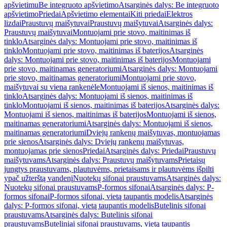
apšvietimu
Be integruoto apšvietimo
Atsarginės dalys: Be integruoto
apšvietimo
Priedai
Apšvietimo elementai
Kiti priedai
Elektros
lizdai
Praustuvų maišytuvai
Praustuvų maišytuvai
Atsarginės dalys:
Praustuvų maišytuvai
Montuojami prie stovo, maitinimas iš
tinklo
Atsarginės dalys: Montuojami prie stovo, maitinimas iš
tinklo
Montuojami prie stovo, maitinimas iš baterijos
Atsarginės
dalys: Montuojami prie stovo, maitinimas iš baterijos
Montuojami
prie stovo, maitinamas generatoriumi
Atsarginės dalys: Montuojami
prie stovo, maitinamas generatoriumi
Montuojami prie stovo,
maišytuvai su viena rankenėle
Montuojami iš sienos, maitinimas iš
tinklo
Atsarginės dalys: Montuojami iš sienos, maitinimas iš
tinklo
Montuojami iš sienos, maitinimas iš baterijos
Atsarginės dalys:
Montuojami iš sienos, maitinimas iš baterijos
Montuojami iš sienos,
maitinamas generatoriumi
Atsarginės dalys: Montuojami iš sienos,
maitinamas generatoriumi
Dviejų rankenų maišytuvas, montuojamas
prie sienos
Atsarginės dalys: Dviejų rankenų maišytuvas,
montuojamas prie sienos
Priedai
Atsarginės dalys: Priedai
Praustuvų
maišytuvams
Atsarginės dalys: Praustuvų maišytuvams
Prietaisų
jungtys praustuvams, plautuvėms, prietaisams ir plautuvėms išpilti
ypač užterštą vandenį
Nuotekų sifonai praustuvams
Atsarginės dalys:
Nuotekų sifonai praustuvams
P-formos sifonai
Atsarginės dalys: P-
formos sifonai
P-formos sifonai, vietą taupantis modelis
Atsarginės
dalys: P-formos sifonai, vietą taupantis modelis
Butelinis sifonai
praustuvams
Atsarginės dalys: Butelinis sifonai
praustuvams
Buteliniai sifonai praustuvams, vietą taupantis