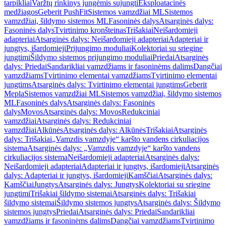
tarpikliai
Varžtų rinkinys jungėmis sujungti
Eksploatacinės
medžiagos
Geberit PushFit
Sistemos vamzdžiai ML
Sistemos
vamzdžiai, šildymo sistemos ML
Fasoninės dalys
Atsarginės dalys:
Fasoninės dalys
Tvirtinimo kronšteinas
Trišakiai
Neišardomieji
adapteriai
Atsarginės dalys: Neišardomieji adapteriai
Adapteriai ir
jungtys, išardomieji
Prijungimo moduliai
Kolektoriai su sriegine
jungtimi
Šildymo sistemos prijungimo moduliai
Priedai
Atsarginės
dalys: Priedai
Sandarikliai vamzdžiams ir fasoninėms dalims
Dangčiai
vamzdžiams
Tvirtinimo elementai vamzdžiams
Tvirtinimo elementai
jungtims
Atsarginės dalys: Tvirtinimo elementai jungtims
Geberit
Mepla
Sistemos vamzdžiai ML
Sistemos vamzdžiai, šildymo sistemos
ML
Fasoninės dalys
Atsarginės dalys: Fasoninės
dalys
Movos
Atsarginės dalys: Movos
Redukciniai
vamzdžiai
Atsarginės dalys: Redukciniai
vamzdžiai
Alkūnės
Atsarginės dalys: Alkūnės
Trišakiai
Atsarginės
dalys: Trišakiai
„Vamzdis vamzdyje“ karšto vandens cirkuliacijos
sistema
Atsarginės dalys: „Vamzdis vamzdyje“ karšto vandens
cirkuliacijos sistema
Neišardomieji adapteriai
Atsarginės dalys:
Neišardomieji adapteriai
Adapteriai ir jungtys, išardomieji
Atsarginės
dalys: Adapteriai ir jungtys, išardomieji
Kamščiai
Atsarginės dalys:
Kamščiai
Jungtys
Atsarginės dalys: Jungtys
Kolektoriai su sriegine
jungtimi
Trišakiai šildymo sistemai
Atsarginės dalys: Trišakiai
šildymo sistemai
Šildymo sistemos jungtys
Atsarginės dalys: Šildymo
sistemos jungtys
Priedai
Atsarginės dalys: Priedai
Sandarikliai
vamzdžiams ir fasoninėms dalims
Dangčiai vamzdžiams
Tvirtinimo