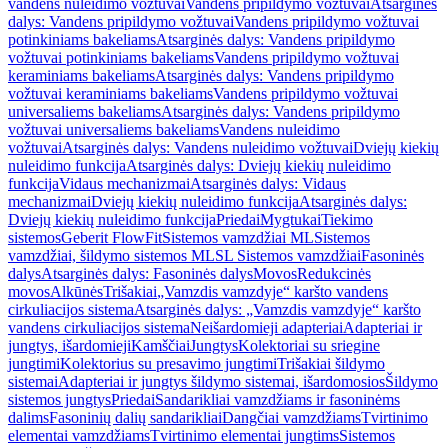
vandens nuleidimo vožtuvai
Vandens pripildymo vožtuvai
Atsarginės
dalys: Vandens pripildymo vožtuvai
Vandens pripildymo vožtuvai
potinkiniams bakeliams
Atsarginės dalys: Vandens pripildymo
vožtuvai potinkiniams bakeliams
Vandens pripildymo vožtuvai
keraminiams bakeliams
Atsarginės dalys: Vandens pripildymo
vožtuvai keraminiams bakeliams
Vandens pripildymo vožtuvai
universaliems bakeliams
Atsarginės dalys: Vandens pripildymo
vožtuvai universaliems bakeliams
Vandens nuleidimo
vožtuvai
Atsarginės dalys: Vandens nuleidimo vožtuvai
Dviejų kiekių
nuleidimo funkcija
Atsarginės dalys: Dviejų kiekių nuleidimo
funkcija
Vidaus mechanizmai
Atsarginės dalys: Vidaus
mechanizmai
Dviejų kiekių nuleidimo funkcija
Atsarginės dalys:
Dviejų kiekių nuleidimo funkcija
Priedai
Mygtukai
Tiekimo
sistemos
Geberit FlowFit
Sistemos vamzdžiai ML
Sistemos
vamzdžiai, šildymo sistemos ML
SL Sistemos vamzdžiai
Fasoninės
dalys
Atsarginės dalys: Fasoninės dalys
Movos
Redukcinės
movos
Alkūnės
Trišakiai
„Vamzdis vamzdyje“ karšto vandens
cirkuliacijos sistema
Atsarginės dalys: „Vamzdis vamzdyje“ karšto
vandens cirkuliacijos sistema
Neišardomieji adapteriai
Adapteriai ir
jungtys, išardomieji
Kamščiai
Jungtys
Kolektoriai su sriegine
jungtimi
Kolektorius su presavimo jungtimi
Trišakiai šildymo
sistemai
Adapteriai ir jungtys šildymo sistemai, išardomosios
Šildymo
sistemos jungtys
Priedai
Sandarikliai vamzdžiams ir fasoninėms
dalims
Fasoninių dalių sandarikliai
Dangčiai vamzdžiams
Tvirtinimo
elementai vamzdžiams
Tvirtinimo elementai jungtims
Sistemos