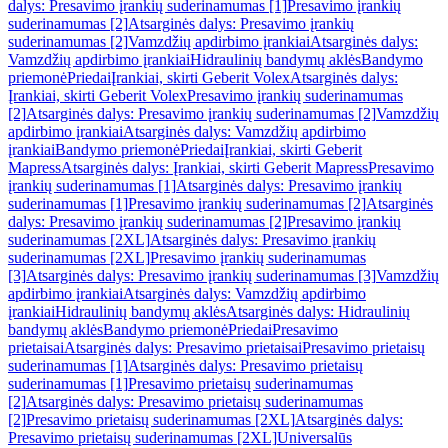
dalys: Presavimo įrankių suderinamumas [1]
Presavimo įrankių
suderinamumas [2]
Atsarginės dalys: Presavimo įrankių
suderinamumas [2]
Vamzdžių apdirbimo įrankiai
Atsarginės dalys:
Vamzdžių apdirbimo įrankiai
Hidraulinių bandymų aklės
Bandymo
priemonė
Priedai
Įrankiai, skirti Geberit Volex
Atsarginės dalys:
Įrankiai, skirti Geberit Volex
Presavimo įrankių suderinamumas
[2]
Atsarginės dalys: Presavimo įrankių suderinamumas [2]
Vamzdžių
apdirbimo įrankiai
Atsarginės dalys: Vamzdžių apdirbimo
įrankiai
Bandymo priemonė
Priedai
Įrankiai, skirti Geberit
Mapress
Atsarginės dalys: Įrankiai, skirti Geberit Mapress
Presavimo
įrankių suderinamumas [1]
Atsarginės dalys: Presavimo įrankių
suderinamumas [1]
Presavimo įrankių suderinamumas [2]
Atsarginės
dalys: Presavimo įrankių suderinamumas [2]
Presavimo įrankių
suderinamumas [2XL]
Atsarginės dalys: Presavimo įrankių
suderinamumas [2XL]
Presavimo įrankių suderinamumas
[3]
Atsarginės dalys: Presavimo įrankių suderinamumas [3]
Vamzdžių
apdirbimo įrankiai
Atsarginės dalys: Vamzdžių apdirbimo
įrankiai
Hidraulinių bandymų aklės
Atsarginės dalys: Hidraulinių
bandymų aklės
Bandymo priemonė
Priedai
Presavimo
prietaisai
Atsarginės dalys: Presavimo prietaisai
Presavimo prietaisų
suderinamumas [1]
Atsarginės dalys: Presavimo prietaisų
suderinamumas [1]
Presavimo prietaisų suderinamumas
[2]
Atsarginės dalys: Presavimo prietaisų suderinamumas
[2]
Presavimo prietaisų suderinamumas [2XL]
Atsarginės dalys:
Presavimo prietaisų suderinamumas [2XL]
Universalūs