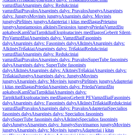
vamzdžiai
Atsarginės dalys: Redukciniai
vamzdžiai
Pravalos
Atsarginės dalys: Pravalos
Jungtys
Atsarginės
dalys: Jungtys
Movinės jungtys
Atsarginės dalys: Movinės
jungtys
Pirštinės jungtys
Adapteriai į kitas medžiagas
Prietaisų
jungtys
Jungiamosios alkūnės
Tiesiosios jungtys
Priedai
Vamzdžių
apkabos
Kamščiai
Tarpikliai
Eksploatacinės medžiagos
Geberit Silent-
Pro
Vamzdžiai
Atsarginės dalys: Vamzdžiai
Fasoninės
dalys
Atsarginės dalys: Fasoninės dalys
Alkūnės
Atsarginės dalys:
Alkūnės
Trišakiai
Atsarginės dalys: Trišakiai
Redukciniai
vamzdžiai
Atsarginės dalys: Redukciniai
vamzdžiai
Pravalos
Atsarginės dalys: Pravalos
SuperTube fasoninės
dalys
Atsarginės dalys: SuperTube fasoninės
dalys
Alkūnės
Atsarginės dalys: Alkūnės
Trišakiai
Atsarginės dalys:
Trišakiai
Jungtys
Atsarginės dalys: Jungtys
Movinės
jungtys
Atsarginės dalys: Movinės jungtys
Pirštinės jungtys
Adapteriai
į kitas medžiagas
Priedai
Atsarginės dalys: Priedai
Vamzdžių
apkabos
Kamščiai
Tarpikliai
Atsarginės dalys:
Tarpikliai
Eksploatacinės medžiagos
Geberit PE
Vamzdžiai
Fasoninės
dalys
Atsarginės dalys: Fasoninės dalys
Alkūnės
Trišakiai
Redukciniai
vamzdžiai
Pravalos
Atsarginės dalys: Pravalos
Adapteriai
Specialios
fasoninės dalys
Atsarginės dalys: Specialios fasoninės
dalys
SuperTube fasoninės dalys
Alkūnės
Specialios fasoninės
dalys
Jungtys
Atsarginės dalys: Jungtys
Suvirinamos jungtys
Movinės
jungtys
Atsarginės dalys: Movinės jungtys
Adapteriai į kitas