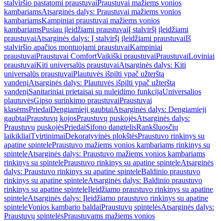
stalviršio pastatomi praustuvai
Praustuvai mažiems vonios
kambariams
Atsarginės dalys: Praustuvai mažiems vonios
kambariams
Kampiniai praustuvai mažiems vonios
kambariams
Pusiau įleidžiami praustuvai
Į stalviršį įleidžiami
praustuvai
Atsarginės dalys: Į stalviršį įleidžiami praustuvai
Iš
stalviršio apačios montuojami praustuvai
Kampiniai
praustuvai
Praustuvai Comfort
Vaikiški praustuvai
Praustuvai
Loviniai
praustuvai
Kiti universalūs praustuvai
Atsarginės dalys: Kiti
universalūs praustuvai
Plautuvės išpilti ypač užterštą
vandenį
Atsarginės dalys: Plautuvės išpilti ypač užterštą
vandenį
Sanitariniai prietaisai su nuleidimo funkcija
Universalios
plautuvės
Gipso surinkimo praustuvai
Praustuvai
klasėms
Priedai
Dengiamieji gaubtai
Atsarginės dalys: Dengiamieji
gaubtai
Praustuvų kojos
Praustuvų puskojės
Atsarginės dalys:
Praustuvų puskojės
Priedai
Sifono dangtelis
Rankšluosčių
laikikliai
Tvirtinimai
Dekoratyvinės plokštės
Praustuvo rinkinys su
apatine spintele
Praustuvo mažiems vonios kambariams rinkinys su
spintele
Atsarginės dalys: Praustuvo mažiems vonios kambariams
rinkinys su spintele
Praustuvo rinkinys su apatine spintele
Atsarginės
dalys: Praustuvo rinkinys su apatine spintele
Baldinio praustuvo
rinkinys su apatine spintele
Atsarginės dalys: Baldinio praustuvo
rinkinys su apatine spintele
Įleidžiamo praustuvo rinkinys su apatine
spintele
Atsarginės dalys: Įleidžiamo praustuvo rinkinys su apatine
spintele
Vonios kambario baldai
Praustuvų spintelės
Atsarginės dalys:
Praustuvų spintelės
Praustuvams mažiems vonios