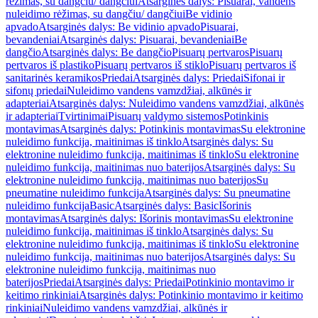
rėžimas, su dangčiu/ dangčiui
Atsarginės dalys: Pisuarai, vandens
nuleidimo rėžimas, su dangčiu/ dangčiui
Be vidinio
apvado
Atsarginės dalys: Be vidinio apvado
Pisuarai,
bevandeniai
Atsarginės dalys: Pisuarai, bevandeniai
Be
dangčio
Atsarginės dalys: Be dangčio
Pisuarų pertvaros
Pisuarų
pertvaros iš plastiko
Pisuarų pertvaros iš stiklo
Pisuarų pertvaros iš
sanitarinės keramikos
Priedai
Atsarginės dalys: Priedai
Sifonai ir
sifonų priedai
Nuleidimo vandens vamzdžiai, alkūnės ir
adapteriai
Atsarginės dalys: Nuleidimo vandens vamzdžiai, alkūnės
ir adapteriai
Tvirtinimai
Pisuarų valdymo sistemos
Potinkinis
montavimas
Atsarginės dalys: Potinkinis montavimas
Su elektronine
nuleidimo funkcija, maitinimas iš tinklo
Atsarginės dalys: Su
elektronine nuleidimo funkcija, maitinimas iš tinklo
Su elektronine
nuleidimo funkcija, maitinimas nuo baterijos
Atsarginės dalys: Su
elektronine nuleidimo funkcija, maitinimas nuo baterijos
Su
pneumatine nuleidimo funkcija
Atsarginės dalys: Su pneumatine
nuleidimo funkcija
Basic
Atsarginės dalys: Basic
Išorinis
montavimas
Atsarginės dalys: Išorinis montavimas
Su elektronine
nuleidimo funkcija, maitinimas iš tinklo
Atsarginės dalys: Su
elektronine nuleidimo funkcija, maitinimas iš tinklo
Su elektronine
nuleidimo funkcija, maitinimas nuo baterijos
Atsarginės dalys: Su
elektronine nuleidimo funkcija, maitinimas nuo
baterijos
Priedai
Atsarginės dalys: Priedai
Potinkinio montavimo ir
keitimo rinkiniai
Atsarginės dalys: Potinkinio montavimo ir keitimo
rinkiniai
Nuleidimo vandens vamzdžiai, alkūnės ir