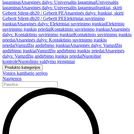
lagaminai
Atsarginės dalys: Universalūs lagaminai
Universalūs
lagaminai
Atsarginės dalys: Universalūs lagaminai
Įrankiai, skirti
Geberit Silent-db20 / Geberit PE
Atsarginės dalys: Įrankiai, skirti
Geberit Silent-db20 / Geberit PE
Elektriniai suvirinimo
įrankiai
Atsarginės dalys: Elektriniai suvirinimo įrankiai
Elektrinių
suvirinimo įrankių priedai
Kontaktinio suvirinimo įrankiai
Atsarginės
dalys: Kontaktinio suvirinimo įrankiai
Kontaktinio suvirinimo įrankių
priedai
Atsarginės dalys: Kontaktinio suvirinimo įrankių
priedai
Vamzdžių apdirbimo įrankiai
Atsarginės dalys: Vamzdžių
apdirbimo įrankiai
Vamzdžių apdirbimo įrankių priedai
Atsarginės
dalys: Vamzdžių apdirbimo įrankių priedai
Nuotolinė
kontrolė
Nuotolinio valdymo įrenginiai
Produkto kategorijos
Vonios kambario serijos
Naujienos