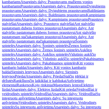
kambariams
Atsarginės dalys: Praustuvams mažiems vonios
kambariams
Praustuvams
Atsarginės dalys: Praustuvams
Dvigubiems
praustuvams
Atsarginės dalys: Dvigubiems praustuvams
Baldiniams
praustuvams
Atsarginės dalys: Baldiniams praustuvams
Kampiniams
praustuvams
Atsarginės dalys: Kampiniams praustuvams
Praustuvų
stalviršiai
Atsarginės dalys: Praustuvų stalviršiai
Ant stalviršio
pastatomam dubens formos praustuvui
Atsarginės dalys: Ant
stalviršio pastatomam dubens formos praustuvui
Ant stalviršio
pastatomam stačiakampiam praustuvui
Atsarginės dalys: Ant
stalviršio pastatomam stačiakampiam praustuvui
Šoninės
spintelės
Atsarginės dalys: Šoninės spintelės
Žemos šoninės
spintelės
Atsarginės dalys: Žemos šoninės spintelės
Aukštos
spintelės
Atsarginės dalys: Aukštos spintelės
Vidutinio aukščio
spintelės
Atsarginės dalys: Vidutinio aukščio spintelės
Pakabinamos
spintelės
Atsarginės dalys: Pakabinamos spintelės
Kiti vonios
kambario baldai
Atsarginės dalys: Kiti vonios kambario
baldai
Sieninės lentynos
Atsarginės dalys: Sieninės
lentynos
Priedai
Atsarginės dalys: Priedai
Stalčių įdėklai ir
dėžutės
Rankšluosčių laikikliai ir kabliukai
Apšvietimo
elementai
Rankenos
Kojų rinkiniai
Magnetinės lentos
Elektros
lizdai
Atsarginės dalys: Elektros lizdai
Kiti priedai
Veidrodžiai ir
veidrodinės spintelės
Veidrodžiai
Atsarginės dalys: Veidrodžiai
Su
integruotu apšvietimu
Atsarginės dalys: Su integruotu
apšvietimu
Veidrodinės spintelės
Atsarginės dalys: Veidrodinės
spintelės
Su integruotu apšvietimu
Atsarginės dalys: Su integruotu