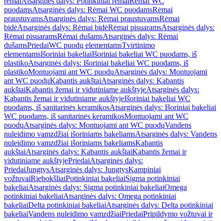
rėmai
Atsarginės dalys: Potinkiniai rėmai
Rėmai WC
puodams
Atsarginės dalys: Rėmai WC puodams
Rėmai
praustuvams
Atsarginės dalys: Rėmai praustuvams
Rėmai
bidė
Atsarginės dalys: Rėmai bidė
Rėmai pisuarams
Atsarginės dalys:
Rėmai pisuarams
Rėmai dušams
Atsarginės dalys: Rėmai
dušams
Priedai
WC puodų elementams
Tvirtinimo
elementams
Išoriniai bakeliai
Išoriniai bakeliai WC puodams, iš
plastiko
Atsarginės dalys: Išoriniai bakeliai WC puodams, iš
plastiko
Montuojami ant WC puodų
Atsarginės dalys: Montuojami
ant WC puodų
Kabantis aukštai
Atsarginės dalys: Kabantis
aukštai
Kabantis žemai ir vidutiniame aukštyje
Atsarginės dalys:
Kabantis žemai ir vidutiniame aukštyje
Išoriniai bakeliai WC
puodams, iš sanitarinės keramikos
Atsarginės dalys: Išoriniai bakeliai
WC puodams, iš sanitarinės keramikos
Montuojami ant WC
puodų
Atsarginės dalys: Montuojami ant WC puodų
Vandens
nuleidimo vamzdžiai išoriniams bakeliams
Atsarginės dalys: Vandens
nuleidimo vamzdžiai išoriniams bakeliams
Kabantis
aukštai
Atsarginės dalys: Kabantis aukštai
Kabantis žemai ir
vidutiniame aukštyje
Priedai
Atsarginės dalys:
Priedai
Jungtys
Atsarginės dalys: Jungtys
Kampiniai
vožtuvai
Riebokšliai
Potinkiniai bakeliai
Sigma potinkiniai
bakeliai
Atsarginės dalys: Sigma potinkiniai bakeliai
Omega
potinkiniai bakeliai
Atsarginės dalys: Omega potinkiniai
bakeliai
Delta potinkiniai bakeliai
Atsarginės dalys: Delta potinkiniai
bakeliai
Vandens nuleidimo vamzdžiai
Priedai
Pripildymo vožtuvai ir