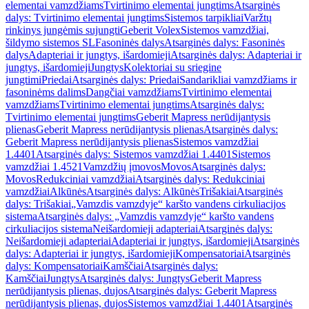
elementai vamzdžiams
Tvirtinimo elementai jungtims
Atsarginės
dalys: Tvirtinimo elementai jungtims
Sistemos tarpikliai
Varžtų
rinkinys jungėmis sujungti
Geberit Volex
Sistemos vamzdžiai,
šildymo sistemos SL
Fasoninės dalys
Atsarginės dalys: Fasoninės
dalys
Adapteriai ir jungtys, išardomieji
Atsarginės dalys: Adapteriai ir
jungtys, išardomieji
Jungtys
Kolektoriai su sriegine
jungtimi
Priedai
Atsarginės dalys: Priedai
Sandarikliai vamzdžiams ir
fasoninėms dalims
Dangčiai vamzdžiams
Tvirtinimo elementai
vamzdžiams
Tvirtinimo elementai jungtims
Atsarginės dalys:
Tvirtinimo elementai jungtims
Geberit Mapress nerūdijantysis
plienas
Geberit Mapress nerūdijantysis plienas
Atsarginės dalys:
Geberit Mapress nerūdijantysis plienas
Sistemos vamzdžiai
1.4401
Atsarginės dalys: Sistemos vamzdžiai 1.4401
Sistemos
vamzdžiai 1.4521
Vamzdžių įmovos
Movos
Atsarginės dalys:
Movos
Redukciniai vamzdžiai
Atsarginės dalys: Redukciniai
vamzdžiai
Alkūnės
Atsarginės dalys: Alkūnės
Trišakiai
Atsarginės
dalys: Trišakiai
„Vamzdis vamzdyje“ karšto vandens cirkuliacijos
sistema
Atsarginės dalys: „Vamzdis vamzdyje“ karšto vandens
cirkuliacijos sistema
Neišardomieji adapteriai
Atsarginės dalys:
Neišardomieji adapteriai
Adapteriai ir jungtys, išardomieji
Atsarginės
dalys: Adapteriai ir jungtys, išardomieji
Kompensatoriai
Atsarginės
dalys: Kompensatoriai
Kamščiai
Atsarginės dalys:
Kamščiai
Jungtys
Atsarginės dalys: Jungtys
Geberit Mapress
nerūdijantysis plienas, dujos
Atsarginės dalys: Geberit Mapress
nerūdijantysis plienas, dujos
Sistemos vamzdžiai 1.4401
Atsarginės