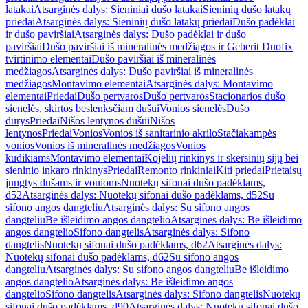
latakai
Atsarginės dalys: Sieniniai dušo latakai
Sieninių dušo latakų
priedai
Atsarginės dalys: Sieninių dušo latakų priedai
Dušo padėklai
ir dušo paviršiai
Atsarginės dalys: Dušo padėklai ir dušo
paviršiai
Dušo paviršiai iš mineralinės medžiagos ir Geberit Duofix
tvirtinimo elementai
Dušo paviršiai iš mineralinės
medžiagos
Atsarginės dalys: Dušo paviršiai iš mineralinės
medžiagos
Montavimo elementai
Atsarginės dalys: Montavimo
elementai
Priedai
Dušo pertvaros
Dušo pertvaros
Stacionarios dušo
sienelės, skirtos beslenksčiam dušui
Vonios sienelės
Dušo
durys
Priedai
Nišos lentynos dušui
Nišos
lentynos
Priedai
Vonios
Vonios iš sanitarinio akrilo
Stačiakampės
vonios
Vonios iš mineralinės medžiagos
Vonios
kūdikiams
Montavimo elementai
Kojelių rinkinys ir skersinių sijų bei
sieninio inkaro rinkinys
Priedai
Remonto rinkiniai
Kiti priedai
Prietaisų
jungtys dušams ir vonioms
Nuotekų sifonai dušo padėklams,
d52
Atsarginės dalys: Nuotekų sifonai dušo padėklams, d52
Su
sifono angos dangteliu
Atsarginės dalys: Su sifono angos
dangteliu
Be išleidimo angos dangtelio
Atsarginės dalys: Be išleidimo
angos dangtelio
Sifono dangtelis
Atsarginės dalys: Sifono
dangtelis
Nuotekų sifonai dušo padėklams, d62
Atsarginės dalys:
Nuotekų sifonai dušo padėklams, d62
Su sifono angos
dangteliu
Atsarginės dalys: Su sifono angos dangteliu
Be išleidimo
angos dangtelio
Atsarginės dalys: Be išleidimo angos
dangtelio
Sifono dangtelis
Atsarginės dalys: Sifono dangtelis
Nuotekų
sifonai dušo padėklams, d90
Atsarginės dalys: Nuotekų sifonai dušo