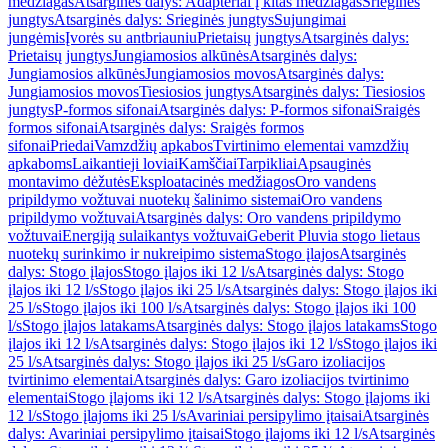
medžiagas
Atsarginės dalys: Adapteriai į kitas medžiagas
Srieginės
jungtys
Atsarginės dalys: Srieginės jungtys
Sujungimai
jungėmis
Įvorės su antbriauniu
Prietaisų jungtys
Atsarginės dalys:
Prietaisų jungtys
Jungiamosios alkūnės
Atsarginės dalys:
Jungiamosios alkūnės
Jungiamosios movos
Atsarginės dalys:
Jungiamosios movos
Tiesiosios jungtys
Atsarginės dalys: Tiesiosios
jungtys
P-formos sifonai
Atsarginės dalys: P-formos sifonai
Sraigės
formos sifonai
Atsarginės dalys: Sraigės formos
sifonai
Priedai
Vamzdžių apkabos
Tvirtinimo elementai vamzdžių
apkaboms
Laikantieji loviai
Kamščiai
Tarpikliai
Apsauginės
montavimo dėžutės
Eksploatacinės medžiagos
Oro vandens
pripildymo vožtuvai nuotekų šalinimo sistemai
Oro vandens
pripildymo vožtuvai
Atsarginės dalys: Oro vandens pripildymo
vožtuvai
Energiją sulaikantys vožtuvai
Geberit Pluvia stogo lietaus
nuotekų surinkimo ir nukreipimo sistema
Stogo įlajos
Atsarginės
dalys: Stogo įlajos
Stogo įlajos iki 12 l/s
Atsarginės dalys: Stogo
įlajos iki 12 l/s
Stogo įlajos iki 25 l/s
Atsarginės dalys: Stogo įlajos iki
25 l/s
Stogo įlajos iki 100 l/s
Atsarginės dalys: Stogo įlajos iki 100
l/s
Stogo įlajos latakams
Atsarginės dalys: Stogo įlajos latakams
Stogo
įlajos iki 12 l/s
Atsarginės dalys: Stogo įlajos iki 12 l/s
Stogo įlajos iki
25 l/s
Atsarginės dalys: Stogo įlajos iki 25 l/s
Garo izoliacijos
tvirtinimo elementai
Atsarginės dalys: Garo izoliacijos tvirtinimo
elementai
Stogo įlajoms iki 12 l/s
Atsarginės dalys: Stogo įlajoms iki
12 l/s
Stogo įlajoms iki 25 l/s
Avariniai persipylimo įtaisai
Atsarginės
dalys: Avariniai persipylimo įtaisai
Stogo įlajoms iki 12 l/s
Atsarginės