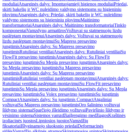
moduliai
Atsarginės dalys: Įmontuojamieji higienos moduliai
Priedai,
skirti bakelių ir WC nuleidimo valdymo sistemoms su higieniniu
plovimu
Atsarginės dalys: Priedai, skirti bakelių ir WC nuleidimo
valdymo sistemoms su higieniniu plovimu
Maitinimo
transformatoriai
Atsarginės dalys: Maitinimo transformatoriai
Tinklo
komponentai
Vamzdynų armatūros
Vožtuvai su statmenuoju lizdu
paslėptam montavimui
Atsarginės dalys: Vožtuvai su statmenuoju
lizdu paslėptam montavimui
Su Mapress presavimo
jungtimis
Atsarginės dalys: Su Mapress presavimo
jungtimis
Rutuliniai ventiliai
Atsarginės dalys: Rutuliniai ventiliai
Su
FlowFit presavimo jungtimis
Atsarginės dalys: Su FlowFit
presavimo jungtimis
Su Mepla presavimo jungtimis
Atsarginės dalys:
Su Mepla presavimo jungtimis
Su Mapress presavimo
jungtimis
Atsarginės dalys: Su Mapress presavimo
jungtimis
Rutuliniai ventiliai paslėptam montavimui
Atsarginės dalys:
Rutuliniai ventiliai paslėptam montavimui
Su FlowFit presavimo
jungtimis
Su Mepla presavimo jungtimis
Atsarginės dalys: Su Mepla
presavimo jungtimis
Su Volex presavimo jungtimis
Su jungtimis
Compact
Atsarginės dalys: Su jungtimis Compact
Atgaliniai
vožtuvai
Su Mapress presavimo jungtimis
Oro šalinimo vožtuvai
šildymo sistemai
Sparčiojo išleidimo vožtuvai
Paviršinio šildymo ir
vėsinimo sistema
Sistemos vamzdžiai
Įrengimo medžiagos
Kraštinės
izoliacinės juostos
Lipniosios juostos
Vamzdžių
fiksatoriai
Išlyginamojo sluoksnio priedai
Deformacinės
siūlės
Vamzdžio alkūnės atramos
Skirstomosios spintos
Skirstomosios