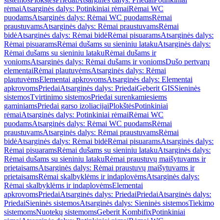
rėmai
Atsarginės dalys: Potinkiniai rėmai
Rėmai WC
puodams
Atsarginės dalys: Rėmai WC puodams
Rėmai
praustuvams
Atsarginės dalys: Rėmai praustuvams
Rėmai
bidė
Atsarginės dalys: Rėmai bidė
Rėmai pisuarams
Atsarginės dalys:
Rėmai pisuarams
Rėmai dušams su sieniniu lataku
Atsarginės dalys:
Rėmai dušams su sieniniu lataku
Rėmai dušams ir
vonioms
Atsarginės dalys: Rėmai dušams ir vonioms
Dušo pertvarų
elementai
Rėmai plautuvėms
Atsarginės dalys: Rėmai
plautuvėms
Elementai apkrovoms
Atsarginės dalys: Elementai
apkrovoms
Priedai
Atsarginės dalys: Priedai
Geberit GIS
Sieninės
sistemos
Tvirtinimo sistemos
Priedai surenkamiesiems
gaminiams
Priedai garso izoliacijai
Plokštės
Potinkiniai
rėmai
Atsarginės dalys: Potinkiniai rėmai
Rėmai WC
puodams
Atsarginės dalys: Rėmai WC puodams
Rėmai
praustuvams
Atsarginės dalys: Rėmai praustuvams
Rėmai
bidė
Atsarginės dalys: Rėmai bidė
Rėmai pisuarams
Atsarginės dalys:
Rėmai pisuarams
Rėmai dušams su sieniniu lataku
Atsarginės dalys:
Rėmai dušams su sieniniu lataku
Rėmai praustuvų maišytuvams ir
prietaisams
Atsarginės dalys: Rėmai praustuvų maišytuvams ir
prietaisams
Rėmai skalbyklėms ir indaplovėms
Atsarginės dalys:
Rėmai skalbyklėms ir indaplovėms
Elementai
apkrovoms
Priedai
Atsarginės dalys: Priedai
Priedai
Atsarginės dalys:
Priedai
Sieninės sistemos
Atsarginės dalys: Sieninės sistemos
Tiekimo
sistemoms
Nuotekų sistemoms
Geberit Kombifix
Potinkiniai