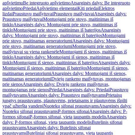
apšvietimu
Be integruoto apšvietimo
Atsarginės dalys: Be integruoto
apšvietimo
Priedai
Apšvietimo elementai
Kiti priedai
Elektros
lizdai
Praustuvų maišytuvai
Praustuvų maišytuvai
Atsarginės dalys:
Praustuvų maišytuvai
Montuojami prie stovo, maitinimas iš
tinklo
Atsarginės dalys: Montuojami prie stovo, maitinimas iš
tinklo
Montuojami prie stovo, maitinimas iš baterijos
Atsarginės
dalys: Montuojami prie stovo, maitinimas iš baterijos
Montuojami
prie stovo, maitinamas generatoriumi
Atsarginės dalys: Montuojami
prie stovo, maitinamas generatoriumi
Montuojami prie stovo,
maišytuvai su viena rankenėle
Montuojami iš sienos, maitinimas iš
tinklo
Atsarginės dalys: Montuojami iš sienos, maitinimas iš
tinklo
Montuojami iš sienos, maitinimas iš baterijos
Atsarginės dalys:
Montuojami iš sienos, maitinimas iš baterijos
Montuojami iš sienos,
maitinamas generatoriumi
Atsarginės dalys: Montuojami iš sienos,
maitinamas generatoriumi
Dviejų rankenų maišytuvas, montuojamas
prie sienos
Atsarginės dalys: Dviejų rankenų maišytuvas,
montuojamas prie sienos
Priedai
Atsarginės dalys: Priedai
Praustuvų
maišytuvams
Atsarginės dalys: Praustuvų maišytuvams
Prietaisų
jungtys praustuvams, plautuvėms, prietaisams ir plautuvėms išpilti
ypač užterštą vandenį
Nuotekų sifonai praustuvams
Atsarginės dalys:
Nuotekų sifonai praustuvams
P-formos sifonai
Atsarginės dalys: P-
formos sifonai
P-formos sifonai, vietą taupantis modelis
Atsarginės
dalys: P-formos sifonai, vietą taupantis modelis
Butelinis sifonai
praustuvams
Atsarginės dalys: Butelinis sifonai
praustuvams
Buteliniai sifonai praustuvams, vietą taupantis