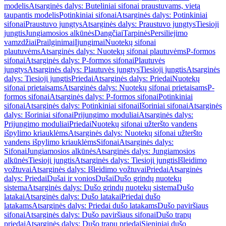
modelis
Atsarginės dalys: Buteliniai sifonai praustuvams, vietą
taupantis modelis
Potinkiniai sifonai
Atsarginės dalys: Potinkiniai
sifonai
Praustuvo jungtys
Atsarginės dalys: Praustuvo jungtys
Tiesioji
jungtis
Jungiamosios alkūnės
Dangčiai
Tarpinės
Persiliejimo
vamzdžiai
Prailginimai
Įjungimai
Nuotekų sifonai
plautuvėms
Atsarginės dalys: Nuotekų sifonai plautuvėms
P-formos
sifonai
Atsarginės dalys: P-formos sifonai
Plautuvės
jungtys
Atsarginės dalys: Plautuvės jungtys
Tiesioji jungtis
Atsarginės
dalys: Tiesioji jungtis
Priedai
Atsarginės dalys: Priedai
Nuotekų
sifonai prietaisams
Atsarginės dalys: Nuotekų sifonai prietaisams
P-
formos sifonai
Atsarginės dalys: P-formos sifonai
Potinkiniai
sifonai
Atsarginės dalys: Potinkiniai sifonai
Išoriniai sifonai
Atsarginės
dalys: Išoriniai sifonai
Prijungimo moduliai
Atsarginės dalys:
Prijungimo moduliai
Priedai
Nuotekų sifonai užteršto vandens
išpylimo kriauklėms
Atsarginės dalys: Nuotekų sifonai užteršto
vandens išpylimo kriauklėms
Sifonai
Atsarginės dalys:
Sifonai
Jungiamosios alkūnės
Atsarginės dalys: Jungiamosios
alkūnės
Tiesioji jungtis
Atsarginės dalys: Tiesioji jungtis
Išleidimo
vožtuvai
Atsarginės dalys: Išleidimo vožtuvai
Priedai
Atsarginės
dalys: Priedai
Dušai ir vonios
Dušai
Dušo grindų nuotekų
sistema
Atsarginės dalys: Dušo grindų nuotekų sistema
Dušo
latakai
Atsarginės dalys: Dušo latakai
Priedai dušo
latakams
Atsarginės dalys: Priedai dušo latakams
Dušo paviršiaus
sifonai
Atsarginės dalys: Dušo paviršiaus sifonai
Dušo trapų
priedai
Atsarginės dalys: Dušo trapų priedai
Sieniniai dušo