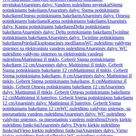
mygtukai
Atsarginės dalys: Vandens nuleidimo mygtukai
Sigma
potinkiniams bakeliams
Atsarginės dalys: Sigma potinkiniams
bakeliams
Omega potinkiniams bakeliams
Atsarginės dalys: Omega
potinkiniams bakeliams
Kappa potinkiniams bakeliams
Atsarginės
dalys: Kappa potinkiniams bakeliams
Delta potinkiniams
bakeliams
Atsarginės dalys: Delta potinkiniams bakeliams
Twinline
potinkiniams bakeliams
Atsarginės dalys: Twinline potinkiniams
bakeliams
Priedai
Eksploatacinės medžiagos
WC nuleidimo valdymo
sistemos su elektroniniu vandens nuleidimu
Atsarginės dalys: WC
nuleidimo valdymo sistemos su elektroniniu vandens
nuleidimu
Maitinimui iš tinklo, Geberit Sigma potinkiniams
bakeliams 12 cm
Atsarginės dalys: Maitinimui iš tinklo, Geberit
Sigma potinkiniams bakeliams 12 cm
Maitinimui iš tinklo, Geberit
Sigma potinkiniams bakeliams, 8 cm
Atsarginės dalys: Maitinimui iš
tinklo, Geberit Sigma potinkiniams bakeliams, 8 cm
Maitinimui iš
tinklo, Geberit Omega potinkiniams bakeliams 12 cm
Atsarginės
dalys: Maitinimui iš tinklo, Geberit Omega potinkiniams bakeliams
12 cm
Maitinimui iš baterijos, Geberit Sigma potinkiniams bakeliams
12 cm
Atsarginės dalys: Maitinimui iš baterijos, Geberit Sigma
potinkiniams bakeliams 12 cm
WC nuleidimo valdymo sistemos, su
pneumatiniu vandens nuleidimu
Atsarginės dalys: WC nuleidimo
valdymo sistemos, su pneumatiniu vandens nuleidimu
Dviejų kiekių
nuleidimo funkcijai
Atsarginės dalys: Dviejų kiekių nuleidimo
funkcijai
Vieno kiekio nuleidimo funkcijai
Atsarginės dalys: Vieno
kiekio nuleidimo funkcijai
Priedai WC nuleidimo valdymo