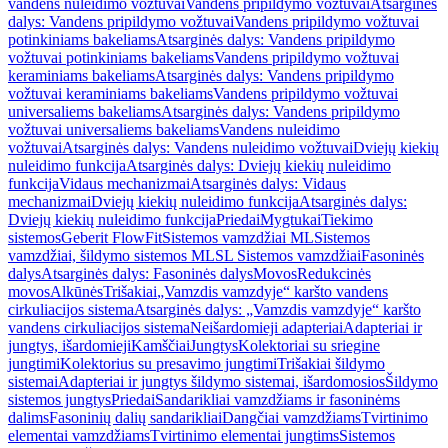
vandens nuleidimo vožtuvai
Vandens pripildymo vožtuvai
Atsarginės
dalys: Vandens pripildymo vožtuvai
Vandens pripildymo vožtuvai
potinkiniams bakeliams
Atsarginės dalys: Vandens pripildymo
vožtuvai potinkiniams bakeliams
Vandens pripildymo vožtuvai
keraminiams bakeliams
Atsarginės dalys: Vandens pripildymo
vožtuvai keraminiams bakeliams
Vandens pripildymo vožtuvai
universaliems bakeliams
Atsarginės dalys: Vandens pripildymo
vožtuvai universaliems bakeliams
Vandens nuleidimo
vožtuvai
Atsarginės dalys: Vandens nuleidimo vožtuvai
Dviejų kiekių
nuleidimo funkcija
Atsarginės dalys: Dviejų kiekių nuleidimo
funkcija
Vidaus mechanizmai
Atsarginės dalys: Vidaus
mechanizmai
Dviejų kiekių nuleidimo funkcija
Atsarginės dalys:
Dviejų kiekių nuleidimo funkcija
Priedai
Mygtukai
Tiekimo
sistemos
Geberit FlowFit
Sistemos vamzdžiai ML
Sistemos
vamzdžiai, šildymo sistemos ML
SL Sistemos vamzdžiai
Fasoninės
dalys
Atsarginės dalys: Fasoninės dalys
Movos
Redukcinės
movos
Alkūnės
Trišakiai
„Vamzdis vamzdyje“ karšto vandens
cirkuliacijos sistema
Atsarginės dalys: „Vamzdis vamzdyje“ karšto
vandens cirkuliacijos sistema
Neišardomieji adapteriai
Adapteriai ir
jungtys, išardomieji
Kamščiai
Jungtys
Kolektoriai su sriegine
jungtimi
Kolektorius su presavimo jungtimi
Trišakiai šildymo
sistemai
Adapteriai ir jungtys šildymo sistemai, išardomosios
Šildymo
sistemos jungtys
Priedai
Sandarikliai vamzdžiams ir fasoninėms
dalims
Fasoninių dalių sandarikliai
Dangčiai vamzdžiams
Tvirtinimo
elementai vamzdžiams
Tvirtinimo elementai jungtims
Sistemos