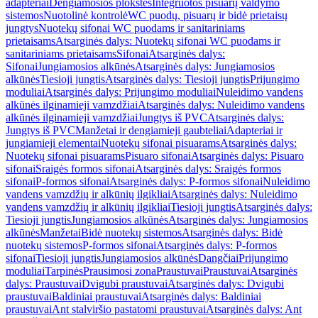
adapteriai
Dengiamosios plokštės
Integruotos pisuarų valdymo
sistemos
Nuotolinė kontrolė
WC puodų, pisuarų ir bidė prietaisų
jungtys
Nuotekų sifonai WC puodams ir sanitariniams
prietaisams
Atsarginės dalys: Nuotekų sifonai WC puodams ir
sanitariniams prietaisams
Sifonai
Atsarginės dalys:
Sifonai
Jungiamosios alkūnės
Atsarginės dalys: Jungiamosios
alkūnės
Tiesioji jungtis
Atsarginės dalys: Tiesioji jungtis
Prijungimo
moduliai
Atsarginės dalys: Prijungimo moduliai
Nuleidimo vandens
alkūnės ilginamieji vamzdžiai
Atsarginės dalys: Nuleidimo vandens
alkūnės ilginamieji vamzdžiai
Jungtys iš PVC
Atsarginės dalys:
Jungtys iš PVC
Manžetai ir dengiamieji gaubteliai
Adapteriai ir
jungiamieji elementai
Nuotekų sifonai pisuarams
Atsarginės dalys:
Nuotekų sifonai pisuarams
Pisuaro sifonai
Atsarginės dalys: Pisuaro
sifonai
Sraigės formos sifonai
Atsarginės dalys: Sraigės formos
sifonai
P-formos sifonai
Atsarginės dalys: P-formos sifonai
Nuleidimo
vandens vamzdžių ir alkūnių ilgikliai
Atsarginės dalys: Nuleidimo
vandens vamzdžių ir alkūnių ilgikliai
Tiesioji jungtis
Atsarginės dalys:
Tiesioji jungtis
Jungiamosios alkūnės
Atsarginės dalys: Jungiamosios
alkūnės
Manžetai
Bidė nuotekų sistemos
Atsarginės dalys: Bidė
nuotekų sistemos
P-formos sifonai
Atsarginės dalys: P-formos
sifonai
Tiesioji jungtis
Jungiamosios alkūnės
Dangčiai
Prijungimo
moduliai
Tarpinės
Prausimosi zona
Praustuvai
Praustuvai
Atsarginės
dalys: Praustuvai
Dvigubi praustuvai
Atsarginės dalys: Dvigubi
praustuvai
Baldiniai praustuvai
Atsarginės dalys: Baldiniai
praustuvai
Ant stalviršio pastatomi praustuvai
Atsarginės dalys: Ant