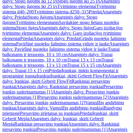
dalys: Stogo įlajoms iki 12 l/s
Stogo įlajoms iki 25 l/s
Atsarginės
dalys: Stogo įlajoms iki 25 l/s
Tvirtinimo elementai
Tvirtinimo
sistema d40–200
Tvirtinimo sistema d250–315
Priedai
Atsarginės
dalys: Priedai
Stogo įlajoms
Atsarginės dalys: Stogo
įlajoms
Tvirtinimo elementams
Savitakinė stogo lietaus nuotekų
sistema
Stogo įlajos
Atsarginės dalys: Stogo įlajos
Garo izoliacijos
tvirtinimo elementai
Atsarginės dalys: Garo izoliacijos tvirtinimo
elementai
Priedai
Atsarginės dalys: Priedai
Grindų nuotekų šalinimo
sistema
Paviršinė nuotekų šalinimo sistema viduje ir lauke
Atsarginės
dalys: Paviršinė nuotekų šalinimo sistema viduje ir lauke
Trapai
balkonams ir terasoms, 10 x 10 cm
Atsarginės dalys: Trapai
balkonams ir terasoms, 10 x 10 cm
Trapai 13 x 13 cm
Trapai
balkonams ir terasoms, 13 x 13 cm
Trapai 15 x 15 cm
Atsarginės
dalys: Trapai 15 x 15 cm
Priedai
Įrankiai, tinklo komponentai ir
programinė įranga
Įrankiai
Įrankiai, skirti Geberit FlowFit
Atsarginės
dalys: Įrankiai, skirti Geberit FlowFit
Rankiniai presavimo
įrankiai
Atsarginės dalys: Rankiniai presavimo įrankiai
Presavimo
įrankių suderinamumas [1]
Atsarginės dalys: Presavimo įrankių
suderinamumas [1]
Presavimo įrankių suderinamumas [2]
Atsarginės
dalys: Presavimo įrankių suderinamumas [2]
Vamzdžių apdirbimo
įrankiai
Atsarginės dalys: Vamzdžių apdirbimo įrankiai
Bandymo
priemonė
Presavimo prietaisai su įrankiais
Priedai
Įrankiai, skirti
Geberit Mepla
Atsarginės dalys: Įrankiai, skirti Geberit
Mepla
Rankiniai presavimo įrankiai
Atsarginės dalys: Rankiniai
presavimo įrankiai
Presavimo įrankių suderinamumas [1]
Atsarginės