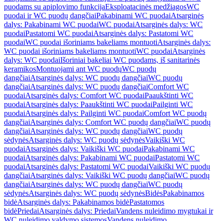
puodams su apiplovimo funkcija
Eksploatacinės medžiagos
WC
puodai ir WC puodų dangčiai
Pakabinami WC puodai
Atsarginės
dalys: Pakabinami WC puodai
WC puodai
Atsarginės dalys: WC
puodai
Pastatomi WC puodai
Atsarginės dalys: Pastatomi WC
puodai
WC puodai išoriniams bakeliams montuoti
Atsarginės dalys:
WC puodai išoriniams bakeliams montuoti
WC puodai
Atsarginės
dalys: WC puodai
Išoriniai bakeliai WC puodams, iš sanitarinės
keramikos
Montuojami ant WC puodų
WC puodų
dangčiai
Atsarginės dalys: WC puodų dangčiai
WC puodų
dangčiai
Atsarginės dalys: WC puodų dangčiai
Comfort WC
puodai
Atsarginės dalys: Comfort WC puodai
Paaukštinti WC
puodai
Atsarginės dalys: Paaukštinti WC puodai
Pailginti WC
puodai
Atsarginės dalys: Pailginti WC puodai
Comfort WC puodų
dangčiai
Atsarginės dalys: Comfort WC puodų dangčiai
WC puodų
dangčiai
Atsarginės dalys: WC puodų dangčiai
WC puodų
sėdynės
Atsarginės dalys: WC puodų sėdynės
Vaikiški WC
puodai
Atsarginės dalys: Vaikiški WC puodai
Pakabinami WC
puodai
Atsarginės dalys: Pakabinami WC puodai
Pastatomi WC
puodai
Atsarginės dalys: Pastatomi WC puodai
Vaikiški WC puodų
dangčiai
Atsarginės dalys: Vaikiški WC puodų dangčiai
WC puodų
dangčiai
Atsarginės dalys: WC puodų dangčiai
WC puodų
sėdynės
Atsarginės dalys: WC puodų sėdynės
Bidės
Pakabinamos
bidė
Atsarginės dalys: Pakabinamos bidė
Pastatomos
bidė
Priedai
Atsarginės dalys: Priedai
Vandens nuleidimo mygtukai ir
WC nuleidimo valdymo sistemos
Vandens nuleidimo