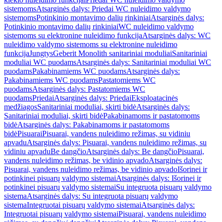
sistemoms
Atsarginės dalys: Priedai WC nuleidimo valdymo
sistemoms
Potinkinio montavimo dalių rinkiniai
Atsarginės dalys:
Potinkinio montavimo dalių rinkiniai
WC nuleidimo valdymo
sistemoms su elektronine nuleidimo funkcija
Atsarginės dalys: WC
nuleidimo valdymo sistemoms su elektronine nuleidimo
funkcija
Jungtys
Geberit Monolith sanitariniai moduliai
Sanitariniai
moduliai WC puodams
Atsarginės dalys: Sanitariniai moduliai WC
puodams
Pakabinamiems WC puodams
Atsarginės dalys:
Pakabinamiems WC puodams
Pastatomiems WC
puodams
Atsarginės dalys: Pastatomiems WC
puodams
Priedai
Atsarginės dalys: Priedai
Eksploatacinės
medžiagos
Sanitariniai moduliai, skirti bidė
Atsarginės dalys:
Sanitariniai moduliai, skirti bidė
Pakabinamoms ir pastatomoms
bidė
Atsarginės dalys: Pakabinamoms ir pastatomoms
bidė
Pisuarai
Pisuarai, vandens nuleidimo režimas, su vidiniu
apvadu
Atsarginės dalys: Pisuarai, vandens nuleidimo režimas, su
vidiniu apvadu
Be dangčio
Atsarginės dalys: Be dangčio
Pisuarai,
vandens nuleidimo režimas, be vidinio apvado
Atsarginės dalys:
Pisuarai, vandens nuleidimo režimas, be vidinio apvado
Išorinei ir
potinkinei pisuarų valdymo sistemai
Atsarginės dalys: Išorinei ir
potinkinei pisuarų valdymo sistemai
Su integruota pisuarų valdymo
sistema
Atsarginės dalys: Su integruota pisuarų valdymo
sistema
Integruotai pisuarų valdymo sistemai
Atsarginės dalys:
Integruotai pisuarų valdymo sistemai
Pisuarai, vandens nuleidimo