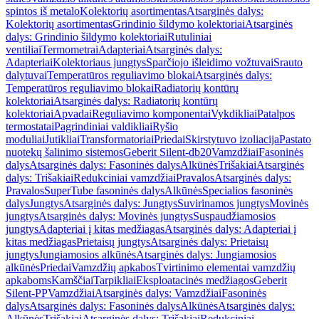
spintos iš metalo
Kolektorių asortimentas
Atsarginės dalys:
Kolektorių asortimentas
Grindinio šildymo kolektoriai
Atsarginės
dalys: Grindinio šildymo kolektoriai
Rutuliniai
ventiliai
Termometrai
Adapteriai
Atsarginės dalys:
Adapteriai
Kolektoriaus jungtys
Sparčiojo išleidimo vožtuvai
Srauto
dalytuvai
Temperatūros reguliavimo blokai
Atsarginės dalys:
Temperatūros reguliavimo blokai
Radiatorių kontūrų
kolektoriai
Atsarginės dalys: Radiatorių kontūrų
kolektoriai
Apvadai
Reguliavimo komponentai
Vykdikliai
Patalpos
termostatai
Pagrindiniai valdikliai
Ryšio
moduliai
Jutikliai
Transformatoriai
Priedai
Skirstytuvo izoliacija
Pastato
nuotekų šalinimo sistemos
Geberit Silent-db20
Vamzdžiai
Fasoninės
dalys
Atsarginės dalys: Fasoninės dalys
Alkūnės
Trišakiai
Atsarginės
dalys: Trišakiai
Redukciniai vamzdžiai
Pravalos
Atsarginės dalys:
Pravalos
SuperTube fasoninės dalys
Alkūnės
Specialios fasoninės
dalys
Jungtys
Atsarginės dalys: Jungtys
Suvirinamos jungtys
Movinės
jungtys
Atsarginės dalys: Movinės jungtys
Suspaudžiamosios
jungtys
Adapteriai į kitas medžiagas
Atsarginės dalys: Adapteriai į
kitas medžiagas
Prietaisų jungtys
Atsarginės dalys: Prietaisų
jungtys
Jungiamosios alkūnės
Atsarginės dalys: Jungiamosios
alkūnės
Priedai
Vamzdžių apkabos
Tvirtinimo elementai vamzdžių
apkaboms
Kamščiai
Tarpikliai
Eksploatacinės medžiagos
Geberit
Silent-PP
Vamzdžiai
Atsarginės dalys: Vamzdžiai
Fasoninės
dalys
Atsarginės dalys: Fasoninės dalys
Alkūnės
Atsarginės dalys:
Alkūnės
Trišakiai
Atsarginės dalys: Trišakiai
Redukciniai