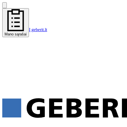
Į geberit.lt
Mano sąrašai