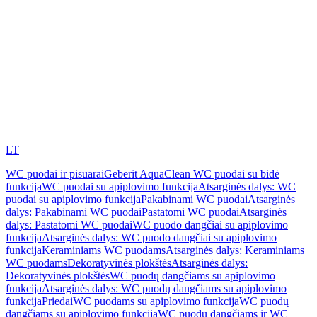
LT
WC puodai ir pisuarai
Geberit AquaClean WC puodai su bidė
funkcija
WC puodai su apiplovimo funkcija
Atsarginės dalys: WC
puodai su apiplovimo funkcija
Pakabinami WC puodai
Atsarginės
dalys: Pakabinami WC puodai
Pastatomi WC puodai
Atsarginės
dalys: Pastatomi WC puodai
WC puodo dangčiai su apiplovimo
funkcija
Atsarginės dalys: WC puodo dangčiai su apiplovimo
funkcija
Keraminiams WC puodams
Atsarginės dalys: Keraminiams
WC puodams
Dekoratyvinės plokštės
Atsarginės dalys:
Dekoratyvinės plokštės
WC puodų dangčiams su apiplovimo
funkcija
Atsarginės dalys: WC puodų dangčiams su apiplovimo
funkcija
Priedai
WC puodams su apiplovimo funkcija
WC puodų
dangčiams su apiplovimo funkcija
WC puodų dangčiams ir WC