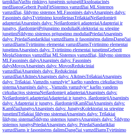
tarpikliai
Varžtų rinkinys jungėmis sujungti
Eksploatacinės
medžiagos
Geberit PushFit
Sistemos vamzdžiai ML
Sistemos
vamzdžiai, šildymo sistemos ML
Fasoninės dalys
Atsarginės dalys:
Fasoninės dalys
Tvirtinimo kronšteinas
Trišakiai
Neišardomieji
adapteriai
Atsarginės dalys: Neišardomieji adapteriai
Adapteriai ir
jungtys, išardomieji
Prijungimo moduliai
Kolektoriai su sriegine
jungtimi
Šildymo sistemos prijungimo moduliai
Priedai
Atsarginės
dalys: Priedai
Sandarikliai vamzdžiams ir fasoninėms dalims
Dangčiai
vamzdžiams
Tvirtinimo elementai vamzdžiams
Tvirtinimo elementai
jungtims
Atsarginės dalys: Tvirtinimo elementai jungtims
Geberit
Mepla
Sistemos vamzdžiai ML
Sistemos vamzdžiai, šildymo sistemos
ML
Fasoninės dalys
Atsarginės dalys: Fasoninės
dalys
Movos
Atsarginės dalys: Movos
Redukciniai
vamzdžiai
Atsarginės dalys: Redukciniai
vamzdžiai
Alkūnės
Atsarginės dalys: Alkūnės
Trišakiai
Atsarginės
dalys: Trišakiai
„Vamzdis vamzdyje“ karšto vandens cirkuliacijos
sistema
Atsarginės dalys: „Vamzdis vamzdyje“ karšto vandens
cirkuliacijos sistema
Neišardomieji adapteriai
Atsarginės dalys:
Neišardomieji adapteriai
Adapteriai ir jungtys, išardomieji
Atsarginės
dalys: Adapteriai ir jungtys, išardomieji
Kamščiai
Atsarginės dalys:
Kamščiai
Jungtys
Atsarginės dalys: Jungtys
Kolektoriai su sriegine
jungtimi
Trišakiai šildymo sistemai
Atsarginės dalys: Trišakiai
šildymo sistemai
Šildymo sistemos jungtys
Atsarginės dalys: Šildymo
sistemos jungtys
Priedai
Atsarginės dalys: Priedai
Sandarikliai
vamzdžiams ir fasoninėms dalims
Dangčiai vamzdžiams
Tvirtinimo