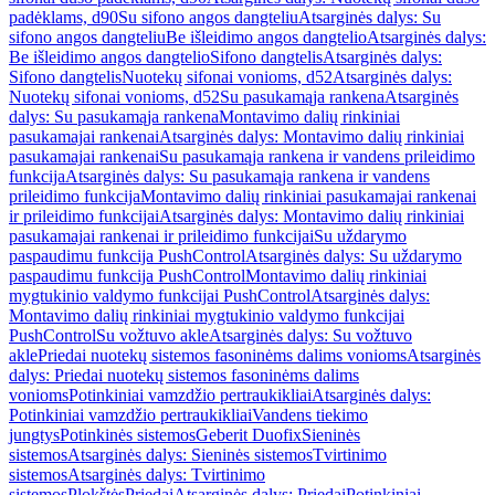
padėklams, d90
Su sifono angos dangteliu
Atsarginės dalys: Su
sifono angos dangteliu
Be išleidimo angos dangtelio
Atsarginės dalys:
Be išleidimo angos dangtelio
Sifono dangtelis
Atsarginės dalys:
Sifono dangtelis
Nuotekų sifonai vonioms, d52
Atsarginės dalys:
Nuotekų sifonai vonioms, d52
Su pasukamąja rankena
Atsarginės
dalys: Su pasukamąja rankena
Montavimo dalių rinkiniai
pasukamajai rankenai
Atsarginės dalys: Montavimo dalių rinkiniai
pasukamajai rankenai
Su pasukamąja rankena ir vandens prileidimo
funkcija
Atsarginės dalys: Su pasukamąja rankena ir vandens
prileidimo funkcija
Montavimo dalių rinkiniai pasukamajai rankenai
ir prileidimo funkcijai
Atsarginės dalys: Montavimo dalių rinkiniai
pasukamajai rankenai ir prileidimo funkcijai
Su uždarymo
paspaudimu funkcija PushControl
Atsarginės dalys: Su uždarymo
paspaudimu funkcija PushControl
Montavimo dalių rinkiniai
mygtukinio valdymo funkcijai PushControl
Atsarginės dalys:
Montavimo dalių rinkiniai mygtukinio valdymo funkcijai
PushControl
Su vožtuvo akle
Atsarginės dalys: Su vožtuvo
akle
Priedai nuotekų sistemos fasoninėms dalims vonioms
Atsarginės
dalys: Priedai nuotekų sistemos fasoninėms dalims
vonioms
Potinkiniai vamzdžio pertraukikliai
Atsarginės dalys:
Potinkiniai vamzdžio pertraukikliai
Vandens tiekimo
jungtys
Potinkinės sistemos
Geberit Duofix
Sieninės
sistemos
Atsarginės dalys: Sieninės sistemos
Tvirtinimo
sistemos
Atsarginės dalys: Tvirtinimo
sistemos
Plokštės
Priedai
Atsarginės dalys: Priedai
Potinkiniai