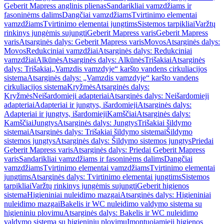
Geberit Mapress anglinis plienas
Sandarikliai vamzdžiams ir
fasoninėms dalims
Dangčiai vamzdžiams
Tvirtinimo elementai
vamzdžiams
Tvirtinimo elementai jungtims
Sistemos tarpikliai
Varžtų
rinkinys jungėmis sujungti
Geberit Mapress varis
Geberit Mapress
varis
Atsarginės dalys: Geberit Mapress varis
Movos
Atsarginės dalys:
Movos
Redukciniai vamzdžiai
Atsarginės dalys: Redukciniai
vamzdžiai
Alkūnės
Atsarginės dalys: Alkūnės
Trišakiai
Atsarginės
dalys: Trišakiai
„Vamzdis vamzdyje“ karšto vandens cirkuliacijos
sistema
Atsarginės dalys: „Vamzdis vamzdyje“ karšto vandens
cirkuliacijos sistema
Kryžmės
Atsarginės dalys:
Kryžmės
Neišardomieji adapteriai
Atsarginės dalys: Neišardomieji
adapteriai
Adapteriai ir jungtys, išardomieji
Atsarginės dalys:
Adapteriai ir jungtys, išardomieji
Kamščiai
Atsarginės dalys:
Kamščiai
Jungtys
Atsarginės dalys: Jungtys
Trišakiai šildymo
sistemai
Atsarginės dalys: Trišakiai šildymo sistemai
Šildymo
sistemos jungtys
Atsarginės dalys: Šildymo sistemos jungtys
Priedai
Geberit Mapress varis
Atsarginės dalys: Priedai Geberit Mapress
varis
Sandarikliai vamzdžiams ir fasoninėms dalims
Dangčiai
vamzdžiams
Tvirtinimo elementai vamzdžiams
Tvirtinimo elementai
jungtims
Atsarginės dalys: Tvirtinimo elementai jungtims
Sistemos
tarpikliai
Varžtų rinkinys jungėmis sujungti
Geberit higienos
sistema
Higieniniai nuleidimo mazgai
Atsarginės dalys: Higieniniai
nuleidimo mazgai
Bakelis ir WC nuleidimo valdymo sistema su
higieniniu plovimu
Atsarginės dalys: Bakelis ir WC nuleidimo
valdymo sistema su higieniniu plovimu
Įmontuojamieji higienos