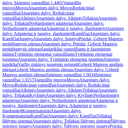
dalys: Sistemos vamzdžiai 1.4401
Vamzdžių
įmovos
Movos
Atsarginės dalys: Movos
Redukciniai
vamzdžiai
Atsarginės dalys: Redukciniai
vamzdžiai
Alkūnės
Atsarginės dalys: Alkūnės
Trišakiai
Atsarginės
dalys: Trišakiai
Neišardomieji adapteriai
Atsarginės dalys:
Neišardomieji adapteriai
Adapteriai ir jungtys, išardomieji
Atsarginės
dalys: Adapteriai ir jungtys, išardomieji
Kamščiai
Atsarginės dalys:
Kamščiai
Jungtys
Atsarginės dalys: Jungtys
Priedai, Geberit Mapress
nerūdijantysis plienas
Atsarginės dalys: Priedai, Geberit Mapress
nerūdijantysis plienas
Sandarikliai vamzdžiams ir fasoninėms
dalims
Tvirtinimo elementai vamzdžiams
Tvirtinimo elementai
jungtims
Atsarginės dalys: Tvirtinimo elementai jungtims
Sistemos
tarpikliai
Varžtų rinkinys jungėmis sujungti
Geberit Mapress anglinis
plienas
Geberit Mapress anglinis plienas
Atsarginės dalys: Geberit
Mapress anglinis plienas
Sistemos vamzdžiai 1.0034
Sistemos
vamzdžiai 1.0215
Vamzdžių įmovos
Movos
Atsarginės dalys:
Movos
Redukciniai vamzdžiai
Atsarginės dalys: Redukciniai
vamzdžiai
Alkūnės
Atsarginės dalys: Alkūnės
Trišakiai
Atsarginės
dalys: Trišakiai
Kryžmės
Atsarginės dalys: Kryžmės
Neišardomieji
adapteriai
Atsarginės dalys: Neišardomieji adapteriai
Adapteriai ir
jungtys, išardomieji
Atsarginės dalys: Adapteriai ir jungtys,
išardomieji
Kompensatoriai
Atsarginės dalys:
Kompensatoriai
Kamščiai
Atsarginės dalys: Kamščiai
Trišakiai
šildymo sistemai
Atsarginės dalys: Trišakiai šildymo sistemai
Šildymo
sistemos jungtys
Atsarginės dalys: Šildymo sistemos jungtys
Priedai,