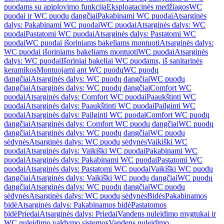
puodams su apiplovimo funkcija
Eksploatacinės medžiagos
WC
puodai ir WC puodų dangčiai
Pakabinami WC puodai
Atsarginės
dalys: Pakabinami WC puodai
WC puodai
Atsarginės dalys: WC
puodai
Pastatomi WC puodai
Atsarginės dalys: Pastatomi WC
puodai
WC puodai išoriniams bakeliams montuoti
Atsarginės dalys:
WC puodai išoriniams bakeliams montuoti
WC puodai
Atsarginės
dalys: WC puodai
Išoriniai bakeliai WC puodams, iš sanitarinės
keramikos
Montuojami ant WC puodų
WC puodų
dangčiai
Atsarginės dalys: WC puodų dangčiai
WC puodų
dangčiai
Atsarginės dalys: WC puodų dangčiai
Comfort WC
puodai
Atsarginės dalys: Comfort WC puodai
Paaukštinti WC
puodai
Atsarginės dalys: Paaukštinti WC puodai
Pailginti WC
puodai
Atsarginės dalys: Pailginti WC puodai
Comfort WC puodų
dangčiai
Atsarginės dalys: Comfort WC puodų dangčiai
WC puodų
dangčiai
Atsarginės dalys: WC puodų dangčiai
WC puodų
sėdynės
Atsarginės dalys: WC puodų sėdynės
Vaikiški WC
puodai
Atsarginės dalys: Vaikiški WC puodai
Pakabinami WC
puodai
Atsarginės dalys: Pakabinami WC puodai
Pastatomi WC
puodai
Atsarginės dalys: Pastatomi WC puodai
Vaikiški WC puodų
dangčiai
Atsarginės dalys: Vaikiški WC puodų dangčiai
WC puodų
dangčiai
Atsarginės dalys: WC puodų dangčiai
WC puodų
sėdynės
Atsarginės dalys: WC puodų sėdynės
Bidės
Pakabinamos
bidė
Atsarginės dalys: Pakabinamos bidė
Pastatomos
bidė
Priedai
Atsarginės dalys: Priedai
Vandens nuleidimo mygtukai ir
WC nuleidimo valdymo sistemos
Vandens nuleidimo