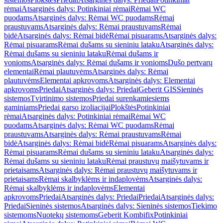
rėmai
Atsarginės dalys: Potinkiniai rėmai
Rėmai WC
puodams
Atsarginės dalys: Rėmai WC puodams
Rėmai
praustuvams
Atsarginės dalys: Rėmai praustuvams
Rėmai
bidė
Atsarginės dalys: Rėmai bidė
Rėmai pisuarams
Atsarginės dalys:
Rėmai pisuarams
Rėmai dušams su sieniniu lataku
Atsarginės dalys:
Rėmai dušams su sieniniu lataku
Rėmai dušams ir
vonioms
Atsarginės dalys: Rėmai dušams ir vonioms
Dušo pertvarų
elementai
Rėmai plautuvėms
Atsarginės dalys: Rėmai
plautuvėms
Elementai apkrovoms
Atsarginės dalys: Elementai
apkrovoms
Priedai
Atsarginės dalys: Priedai
Geberit GIS
Sieninės
sistemos
Tvirtinimo sistemos
Priedai surenkamiesiems
gaminiams
Priedai garso izoliacijai
Plokštės
Potinkiniai
rėmai
Atsarginės dalys: Potinkiniai rėmai
Rėmai WC
puodams
Atsarginės dalys: Rėmai WC puodams
Rėmai
praustuvams
Atsarginės dalys: Rėmai praustuvams
Rėmai
bidė
Atsarginės dalys: Rėmai bidė
Rėmai pisuarams
Atsarginės dalys:
Rėmai pisuarams
Rėmai dušams su sieniniu lataku
Atsarginės dalys:
Rėmai dušams su sieniniu lataku
Rėmai praustuvų maišytuvams ir
prietaisams
Atsarginės dalys: Rėmai praustuvų maišytuvams ir
prietaisams
Rėmai skalbyklėms ir indaplovėms
Atsarginės dalys:
Rėmai skalbyklėms ir indaplovėms
Elementai
apkrovoms
Priedai
Atsarginės dalys: Priedai
Priedai
Atsarginės dalys:
Priedai
Sieninės sistemos
Atsarginės dalys: Sieninės sistemos
Tiekimo
sistemoms
Nuotekų sistemoms
Geberit Kombifix
Potinkiniai