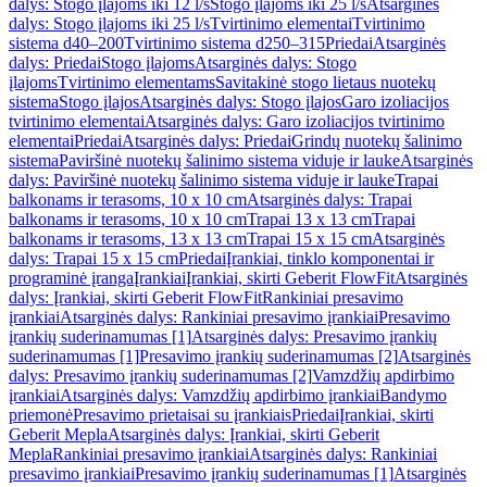
dalys: Stogo įlajoms iki 12 l/s
Stogo įlajoms iki 25 l/s
Atsarginės
dalys: Stogo įlajoms iki 25 l/s
Tvirtinimo elementai
Tvirtinimo
sistema d40–200
Tvirtinimo sistema d250–315
Priedai
Atsarginės
dalys: Priedai
Stogo įlajoms
Atsarginės dalys: Stogo
įlajoms
Tvirtinimo elementams
Savitakinė stogo lietaus nuotekų
sistema
Stogo įlajos
Atsarginės dalys: Stogo įlajos
Garo izoliacijos
tvirtinimo elementai
Atsarginės dalys: Garo izoliacijos tvirtinimo
elementai
Priedai
Atsarginės dalys: Priedai
Grindų nuotekų šalinimo
sistema
Paviršinė nuotekų šalinimo sistema viduje ir lauke
Atsarginės
dalys: Paviršinė nuotekų šalinimo sistema viduje ir lauke
Trapai
balkonams ir terasoms, 10 x 10 cm
Atsarginės dalys: Trapai
balkonams ir terasoms, 10 x 10 cm
Trapai 13 x 13 cm
Trapai
balkonams ir terasoms, 13 x 13 cm
Trapai 15 x 15 cm
Atsarginės
dalys: Trapai 15 x 15 cm
Priedai
Įrankiai, tinklo komponentai ir
programinė įranga
Įrankiai
Įrankiai, skirti Geberit FlowFit
Atsarginės
dalys: Įrankiai, skirti Geberit FlowFit
Rankiniai presavimo
įrankiai
Atsarginės dalys: Rankiniai presavimo įrankiai
Presavimo
įrankių suderinamumas [1]
Atsarginės dalys: Presavimo įrankių
suderinamumas [1]
Presavimo įrankių suderinamumas [2]
Atsarginės
dalys: Presavimo įrankių suderinamumas [2]
Vamzdžių apdirbimo
įrankiai
Atsarginės dalys: Vamzdžių apdirbimo įrankiai
Bandymo
priemonė
Presavimo prietaisai su įrankiais
Priedai
Įrankiai, skirti
Geberit Mepla
Atsarginės dalys: Įrankiai, skirti Geberit
Mepla
Rankiniai presavimo įrankiai
Atsarginės dalys: Rankiniai
presavimo įrankiai
Presavimo įrankių suderinamumas [1]
Atsarginės