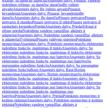
rėžimas, su dangčiu/ dangčiui
Atsarginės dalys: Pisuarai, vandens
nuleidimo rėžimas, su dangčiu/ dangčiui
Be vidinio
apvado
Atsarginės dalys: Be vidinio apvado
Pisuarai,
bevandeniai
Atsarginės dalys: Pisuarai, bevandeniai
Be
dangčio
Atsarginės dalys: Be dangčio
Pisuarų pertvaros
Pisuarų
pertvaros iš plastiko
Pisuarų pertvaros iš stiklo
Pisuarų pertvaros iš
sanitarinės keramikos
Priedai
Atsarginės dalys: Priedai
Sifonai ir
sifonų priedai
Nuleidimo vandens vamzdžiai, alkūnės ir
adapteriai
Atsarginės dalys: Nuleidimo vandens vamzdžiai, alkūnės
ir adapteriai
Tvirtinimai
Pisuarų valdymo sistemos
Potinkinis
montavimas
Atsarginės dalys: Potinkinis montavimas
Su elektronine
nuleidimo funkcija, maitinimas iš tinklo
Atsarginės dalys: Su
elektronine nuleidimo funkcija, maitinimas iš tinklo
Su elektronine
nuleidimo funkcija, maitinimas nuo baterijos
Atsarginės dalys: Su
elektronine nuleidimo funkcija, maitinimas nuo baterijos
Su
pneumatine nuleidimo funkcija
Atsarginės dalys: Su pneumatine
nuleidimo funkcija
Basic
Atsarginės dalys: Basic
Išorinis
montavimas
Atsarginės dalys: Išorinis montavimas
Su elektronine
nuleidimo funkcija, maitinimas iš tinklo
Atsarginės dalys: Su
elektronine nuleidimo funkcija, maitinimas iš tinklo
Su elektronine
nuleidimo funkcija, maitinimas nuo baterijos
Atsarginės dalys: Su
elektronine nuleidimo funkcija, maitinimas nuo
baterijos
Priedai
Atsarginės dalys: Priedai
Potinkinio montavimo ir
keitimo rinkiniai
Atsarginės dalys: Potinkinio montavimo ir keitimo
rinkiniai
Nuleidimo vandens vamzdžiai, alkūnės ir