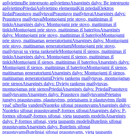
apšvietimu
Be integruoto apšvietimo
Atsarginės dalys: Be integruoto
apšvietimo
Priedai
Apšvietimo elementai
Kiti priedai
Elektros
lizdai
Praustuvų maišytuvai
Praustuvų maišytuvai
Atsarginės dalys:
Praustuvų maišytuvai
Montuojami prie stovo, maitinimas iš
tinklo
Atsarginės dalys: Montuojami prie stovo, maitinimas iš
tinklo
Montuojami prie stovo, maitinimas iš baterijos
Atsarginės
dalys: Montuojami prie stovo, maitinimas iš baterijos
Montuojami
prie stovo, maitinamas generatoriumi
Atsarginės dalys: Montuojami
prie stovo, maitinamas generatoriumi
Montuojami prie stovo,
maišytuvai su viena rankenėle
Montuojami iš sienos, maitinimas iš
tinklo
Atsarginės dalys: Montuojami iš sienos, maitinimas iš
tinklo
Montuojami iš sienos, maitinimas iš baterijos
Atsarginės dalys:
Montuojami iš sienos, maitinimas iš baterijos
Montuojami iš sienos,
maitinamas generatoriumi
Atsarginės dalys: Montuojami iš sienos,
maitinamas generatoriumi
Dviejų rankenų maišytuvas, montuojamas
prie sienos
Atsarginės dalys: Dviejų rankenų maišytuvas,
montuojamas prie sienos
Priedai
Atsarginės dalys: Priedai
Praustuvų
maišytuvams
Atsarginės dalys: Praustuvų maišytuvams
Prietaisų
jungtys praustuvams, plautuvėms, prietaisams ir plautuvėms išpilti
ypač užterštą vandenį
Nuotekų sifonai praustuvams
Atsarginės dalys:
Nuotekų sifonai praustuvams
P-formos sifonai
Atsarginės dalys: P-
formos sifonai
P-formos sifonai, vietą taupantis modelis
Atsarginės
dalys: P-formos sifonai, vietą taupantis modelis
Butelinis sifonai
praustuvams
Atsarginės dalys: Butelinis sifonai
praustuvams
Buteliniai sifonai praustuvams, vietą taupantis