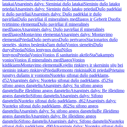
latakai
Atsarginės dalys: Sieniniai dušo latakai
Sieninių dušo latakų
priedai
Atsarginės dalys: Sieninių dušo latakų priedai
Dušo padėklai
ir dušo paviršiai
Atsarginės dalys: Dušo padėklai ir dušo
paviršiai
Dušo paviršiai iš mineralinės medžiagos ir Geberit Duofix
tvirtinimo elementai
Dušo paviršiai iš mineralinės
medžiagos
Atsarginės dalys: Dušo paviršiai iš mineralinės
medžiagos
Montavimo elementai
Atsarginės dalys: Montavimo
elementai
Priedai
Dušo pertvaros
Dušo pertvaros
Stacionarios dušo
sienelės, skirtos beslenksčiam dušui
Vonios sienelės
Dušo
durys
Priedai
Nišos lentynos dušui
Nišos
lentynos
Priedai
Vonios
Vonios iš sanitarinio akrilo
Stačiakampės
vonios
Vonios iš mineralinės medžiagos
Vonios
kūdikiams
Montavimo elementai
Kojelių rinkinys ir skersinių sijų bei
sieninio inkaro rinkinys
Priedai
Remonto rinkiniai
Kiti priedai
Prietaisų
jungtys dušams ir vonioms
Nuotekų sifonai dušo padėklams,
d52
Atsarginės dalys: Nuotekų sifonai dušo padėklams, d52
Su
sifono angos dangteliu
Atsarginės dalys: Su sifono angos
dangteliu
Be išleidimo angos dangtelio
Atsarginės dalys: Be išleidimo
angos dangtelio
Sifono dangtelis
Atsarginės dalys: Sifono
dangtelis
Nuotekų sifonai dušo padėklams, d62
Atsarginės dalys:
Nuotekų sifonai dušo padėklams, d62
Su sifono angos
dangteliu
Atsarginės dalys: Su sifono angos dangteliu
Be išleidimo
angos dangtelio
Atsarginės dalys: Be išleidimo angos
dangtelio
Sifono dangtelis
Atsarginės dalys: Sifono dangtelis
Nuotekų
sifonai dušo padėklams, d90
Atsarginės dalys: Nuotekų sifonai dušo