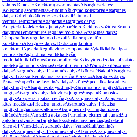
spintos iš metalo
Kolektorių asortimentas
Atsarginės dalys:
Kolektorių asortimentas
Grindinio šildymo kolektoriai
Atsarginės
dalys: Grindinio šildymo kolektoriai
Rutuliniai
ventiliai
Termometrai
Adapteriai
Atsarginės dalys:
Adapteriai
Kolektoriaus jungtys
Sparčiojo išleidimo vožtuvai
Srauto
dalytuvai
Temperatūros reguliavimo blokai
Atsarginės dalys:
Temperatūros reguliavimo blokai
Radiatorių kontūrų
kolektoriai
Atsarginės dalys: Radiatorių kontūrų
kolektoriai
Apvadai
Reguliavimo komponentai
Vykdikliai
Patalpos
termostatai
Pagrindiniai valdikliai
Ryšio
moduliai
Jutikliai
Transformatoriai
Priedai
Skirstytuvo izoliacija
Pastato
nuotekų šalinimo sistemos
Geberit Silent-db20
Vamzdžiai
Fasoninės
dalys
Atsarginės dalys: Fasoninės dalys
Alkūnės
Trišakiai
Atsarginės
dalys: Trišakiai
Redukciniai vamzdžiai
Pravalos
Atsarginės dalys:
Pravalos
SuperTube fasoninės dalys
Alkūnės
Specialios fasoninės
dalys
Jungtys
Atsarginės dalys: Jungtys
Suvirinamos jungtys
Movinės
jungtys
Atsarginės dalys: Movinės jungtys
Suspaudžiamosios
jungtys
Adapteriai į kitas medžiagas
Atsarginės dalys: Adapteriai į
kitas medžiagas
Prietaisų jungtys
Atsarginės dalys: Prietaisų
jungtys
Jungiamosios alkūnės
Atsarginės dalys: Jungiamosios
alkūnės
Priedai
Vamzdžių apkabos
Tvirtinimo elementai vamzdžių
apkaboms
Kamščiai
Tarpikliai
Eksploatacinės medžiagos
Geberit
Silent-PP
Vamzdžiai
Atsarginės dalys: Vamzdžiai
Fasoninės
dalys
Atsarginės dalys: Fasoninės dalys
Alkūnės
Atsarginės dalys:
Alkūnės
Trišakiai
Atsarginės dalys: Trišakiai
Redukciniai