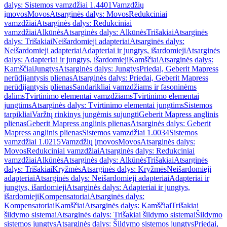
dalys: Sistemos vamzdžiai 1.4401
Vamzdžių
įmovos
Movos
Atsarginės dalys: Movos
Redukciniai
vamzdžiai
Atsarginės dalys: Redukciniai
vamzdžiai
Alkūnės
Atsarginės dalys: Alkūnės
Trišakiai
Atsarginės
dalys: Trišakiai
Neišardomieji adapteriai
Atsarginės dalys:
Neišardomieji adapteriai
Adapteriai ir jungtys, išardomieji
Atsarginės
dalys: Adapteriai ir jungtys, išardomieji
Kamščiai
Atsarginės dalys:
Kamščiai
Jungtys
Atsarginės dalys: Jungtys
Priedai, Geberit Mapress
nerūdijantysis plienas
Atsarginės dalys: Priedai, Geberit Mapress
nerūdijantysis plienas
Sandarikliai vamzdžiams ir fasoninėms
dalims
Tvirtinimo elementai vamzdžiams
Tvirtinimo elementai
jungtims
Atsarginės dalys: Tvirtinimo elementai jungtims
Sistemos
tarpikliai
Varžtų rinkinys jungėmis sujungti
Geberit Mapress anglinis
plienas
Geberit Mapress anglinis plienas
Atsarginės dalys: Geberit
Mapress anglinis plienas
Sistemos vamzdžiai 1.0034
Sistemos
vamzdžiai 1.0215
Vamzdžių įmovos
Movos
Atsarginės dalys:
Movos
Redukciniai vamzdžiai
Atsarginės dalys: Redukciniai
vamzdžiai
Alkūnės
Atsarginės dalys: Alkūnės
Trišakiai
Atsarginės
dalys: Trišakiai
Kryžmės
Atsarginės dalys: Kryžmės
Neišardomieji
adapteriai
Atsarginės dalys: Neišardomieji adapteriai
Adapteriai ir
jungtys, išardomieji
Atsarginės dalys: Adapteriai ir jungtys,
išardomieji
Kompensatoriai
Atsarginės dalys:
Kompensatoriai
Kamščiai
Atsarginės dalys: Kamščiai
Trišakiai
šildymo sistemai
Atsarginės dalys: Trišakiai šildymo sistemai
Šildymo
sistemos jungtys
Atsarginės dalys: Šildymo sistemos jungtys
Priedai,