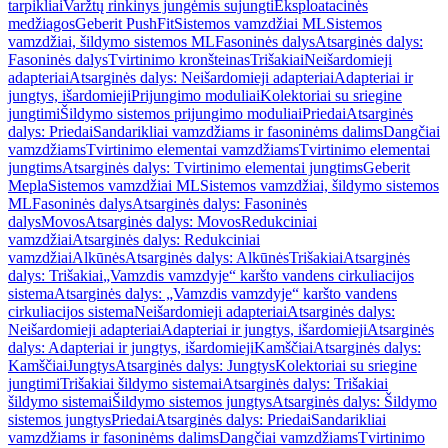
tarpikliai
Varžtų rinkinys jungėmis sujungti
Eksploatacinės
medžiagos
Geberit PushFit
Sistemos vamzdžiai ML
Sistemos
vamzdžiai, šildymo sistemos ML
Fasoninės dalys
Atsarginės dalys:
Fasoninės dalys
Tvirtinimo kronšteinas
Trišakiai
Neišardomieji
adapteriai
Atsarginės dalys: Neišardomieji adapteriai
Adapteriai ir
jungtys, išardomieji
Prijungimo moduliai
Kolektoriai su sriegine
jungtimi
Šildymo sistemos prijungimo moduliai
Priedai
Atsarginės
dalys: Priedai
Sandarikliai vamzdžiams ir fasoninėms dalims
Dangčiai
vamzdžiams
Tvirtinimo elementai vamzdžiams
Tvirtinimo elementai
jungtims
Atsarginės dalys: Tvirtinimo elementai jungtims
Geberit
Mepla
Sistemos vamzdžiai ML
Sistemos vamzdžiai, šildymo sistemos
ML
Fasoninės dalys
Atsarginės dalys: Fasoninės
dalys
Movos
Atsarginės dalys: Movos
Redukciniai
vamzdžiai
Atsarginės dalys: Redukciniai
vamzdžiai
Alkūnės
Atsarginės dalys: Alkūnės
Trišakiai
Atsarginės
dalys: Trišakiai
„Vamzdis vamzdyje“ karšto vandens cirkuliacijos
sistema
Atsarginės dalys: „Vamzdis vamzdyje“ karšto vandens
cirkuliacijos sistema
Neišardomieji adapteriai
Atsarginės dalys:
Neišardomieji adapteriai
Adapteriai ir jungtys, išardomieji
Atsarginės
dalys: Adapteriai ir jungtys, išardomieji
Kamščiai
Atsarginės dalys:
Kamščiai
Jungtys
Atsarginės dalys: Jungtys
Kolektoriai su sriegine
jungtimi
Trišakiai šildymo sistemai
Atsarginės dalys: Trišakiai
šildymo sistemai
Šildymo sistemos jungtys
Atsarginės dalys: Šildymo
sistemos jungtys
Priedai
Atsarginės dalys: Priedai
Sandarikliai
vamzdžiams ir fasoninėms dalims
Dangčiai vamzdžiams
Tvirtinimo