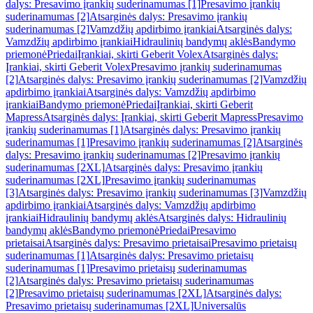
dalys: Presavimo įrankių suderinamumas [1]
Presavimo įrankių
suderinamumas [2]
Atsarginės dalys: Presavimo įrankių
suderinamumas [2]
Vamzdžių apdirbimo įrankiai
Atsarginės dalys:
Vamzdžių apdirbimo įrankiai
Hidraulinių bandymų aklės
Bandymo
priemonė
Priedai
Įrankiai, skirti Geberit Volex
Atsarginės dalys:
Įrankiai, skirti Geberit Volex
Presavimo įrankių suderinamumas
[2]
Atsarginės dalys: Presavimo įrankių suderinamumas [2]
Vamzdžių
apdirbimo įrankiai
Atsarginės dalys: Vamzdžių apdirbimo
įrankiai
Bandymo priemonė
Priedai
Įrankiai, skirti Geberit
Mapress
Atsarginės dalys: Įrankiai, skirti Geberit Mapress
Presavimo
įrankių suderinamumas [1]
Atsarginės dalys: Presavimo įrankių
suderinamumas [1]
Presavimo įrankių suderinamumas [2]
Atsarginės
dalys: Presavimo įrankių suderinamumas [2]
Presavimo įrankių
suderinamumas [2XL]
Atsarginės dalys: Presavimo įrankių
suderinamumas [2XL]
Presavimo įrankių suderinamumas
[3]
Atsarginės dalys: Presavimo įrankių suderinamumas [3]
Vamzdžių
apdirbimo įrankiai
Atsarginės dalys: Vamzdžių apdirbimo
įrankiai
Hidraulinių bandymų aklės
Atsarginės dalys: Hidraulinių
bandymų aklės
Bandymo priemonė
Priedai
Presavimo
prietaisai
Atsarginės dalys: Presavimo prietaisai
Presavimo prietaisų
suderinamumas [1]
Atsarginės dalys: Presavimo prietaisų
suderinamumas [1]
Presavimo prietaisų suderinamumas
[2]
Atsarginės dalys: Presavimo prietaisų suderinamumas
[2]
Presavimo prietaisų suderinamumas [2XL]
Atsarginės dalys:
Presavimo prietaisų suderinamumas [2XL]
Universalūs