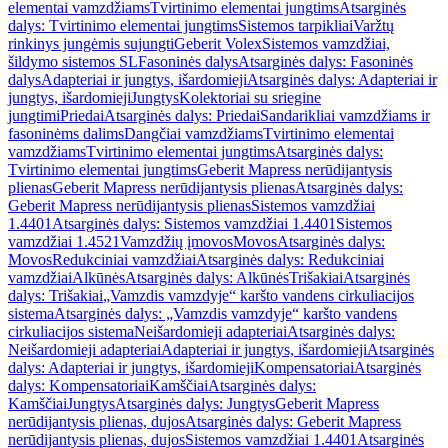
elementai vamzdžiams
Tvirtinimo elementai jungtims
Atsarginės
dalys: Tvirtinimo elementai jungtims
Sistemos tarpikliai
Varžtų
rinkinys jungėmis sujungti
Geberit Volex
Sistemos vamzdžiai,
šildymo sistemos SL
Fasoninės dalys
Atsarginės dalys: Fasoninės
dalys
Adapteriai ir jungtys, išardomieji
Atsarginės dalys: Adapteriai ir
jungtys, išardomieji
Jungtys
Kolektoriai su sriegine
jungtimi
Priedai
Atsarginės dalys: Priedai
Sandarikliai vamzdžiams ir
fasoninėms dalims
Dangčiai vamzdžiams
Tvirtinimo elementai
vamzdžiams
Tvirtinimo elementai jungtims
Atsarginės dalys:
Tvirtinimo elementai jungtims
Geberit Mapress nerūdijantysis
plienas
Geberit Mapress nerūdijantysis plienas
Atsarginės dalys:
Geberit Mapress nerūdijantysis plienas
Sistemos vamzdžiai
1.4401
Atsarginės dalys: Sistemos vamzdžiai 1.4401
Sistemos
vamzdžiai 1.4521
Vamzdžių įmovos
Movos
Atsarginės dalys:
Movos
Redukciniai vamzdžiai
Atsarginės dalys: Redukciniai
vamzdžiai
Alkūnės
Atsarginės dalys: Alkūnės
Trišakiai
Atsarginės
dalys: Trišakiai
„Vamzdis vamzdyje“ karšto vandens cirkuliacijos
sistema
Atsarginės dalys: „Vamzdis vamzdyje“ karšto vandens
cirkuliacijos sistema
Neišardomieji adapteriai
Atsarginės dalys:
Neišardomieji adapteriai
Adapteriai ir jungtys, išardomieji
Atsarginės
dalys: Adapteriai ir jungtys, išardomieji
Kompensatoriai
Atsarginės
dalys: Kompensatoriai
Kamščiai
Atsarginės dalys:
Kamščiai
Jungtys
Atsarginės dalys: Jungtys
Geberit Mapress
nerūdijantysis plienas, dujos
Atsarginės dalys: Geberit Mapress
nerūdijantysis plienas, dujos
Sistemos vamzdžiai 1.4401
Atsarginės