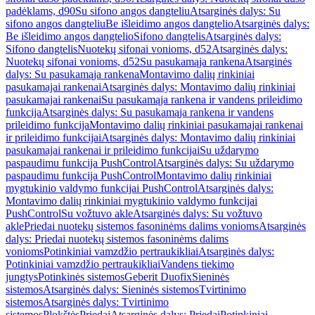
padėklams, d90
Su sifono angos dangteliu
Atsarginės dalys: Su
sifono angos dangteliu
Be išleidimo angos dangtelio
Atsarginės dalys:
Be išleidimo angos dangtelio
Sifono dangtelis
Atsarginės dalys:
Sifono dangtelis
Nuotekų sifonai vonioms, d52
Atsarginės dalys:
Nuotekų sifonai vonioms, d52
Su pasukamąja rankena
Atsarginės
dalys: Su pasukamąja rankena
Montavimo dalių rinkiniai
pasukamajai rankenai
Atsarginės dalys: Montavimo dalių rinkiniai
pasukamajai rankenai
Su pasukamąja rankena ir vandens prileidimo
funkcija
Atsarginės dalys: Su pasukamąja rankena ir vandens
prileidimo funkcija
Montavimo dalių rinkiniai pasukamajai rankenai
ir prileidimo funkcijai
Atsarginės dalys: Montavimo dalių rinkiniai
pasukamajai rankenai ir prileidimo funkcijai
Su uždarymo
paspaudimu funkcija PushControl
Atsarginės dalys: Su uždarymo
paspaudimu funkcija PushControl
Montavimo dalių rinkiniai
mygtukinio valdymo funkcijai PushControl
Atsarginės dalys:
Montavimo dalių rinkiniai mygtukinio valdymo funkcijai
PushControl
Su vožtuvo akle
Atsarginės dalys: Su vožtuvo
akle
Priedai nuotekų sistemos fasoninėms dalims vonioms
Atsarginės
dalys: Priedai nuotekų sistemos fasoninėms dalims
vonioms
Potinkiniai vamzdžio pertraukikliai
Atsarginės dalys:
Potinkiniai vamzdžio pertraukikliai
Vandens tiekimo
jungtys
Potinkinės sistemos
Geberit Duofix
Sieninės
sistemos
Atsarginės dalys: Sieninės sistemos
Tvirtinimo
sistemos
Atsarginės dalys: Tvirtinimo
sistemos
Plokštės
Priedai
Atsarginės dalys: Priedai
Potinkiniai