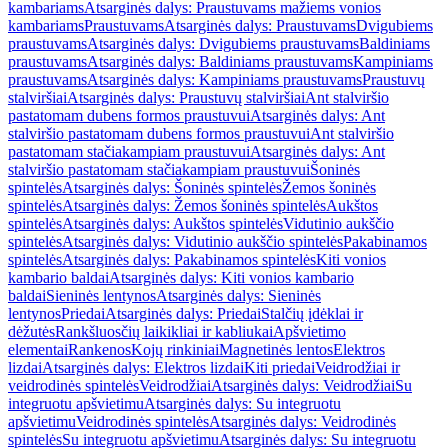
kambariams
Atsarginės dalys: Praustuvams mažiems vonios
kambariams
Praustuvams
Atsarginės dalys: Praustuvams
Dvigubiems
praustuvams
Atsarginės dalys: Dvigubiems praustuvams
Baldiniams
praustuvams
Atsarginės dalys: Baldiniams praustuvams
Kampiniams
praustuvams
Atsarginės dalys: Kampiniams praustuvams
Praustuvų
stalviršiai
Atsarginės dalys: Praustuvų stalviršiai
Ant stalviršio
pastatomam dubens formos praustuvui
Atsarginės dalys: Ant
stalviršio pastatomam dubens formos praustuvui
Ant stalviršio
pastatomam stačiakampiam praustuvui
Atsarginės dalys: Ant
stalviršio pastatomam stačiakampiam praustuvui
Šoninės
spintelės
Atsarginės dalys: Šoninės spintelės
Žemos šoninės
spintelės
Atsarginės dalys: Žemos šoninės spintelės
Aukštos
spintelės
Atsarginės dalys: Aukštos spintelės
Vidutinio aukščio
spintelės
Atsarginės dalys: Vidutinio aukščio spintelės
Pakabinamos
spintelės
Atsarginės dalys: Pakabinamos spintelės
Kiti vonios
kambario baldai
Atsarginės dalys: Kiti vonios kambario
baldai
Sieninės lentynos
Atsarginės dalys: Sieninės
lentynos
Priedai
Atsarginės dalys: Priedai
Stalčių įdėklai ir
dėžutės
Rankšluosčių laikikliai ir kabliukai
Apšvietimo
elementai
Rankenos
Kojų rinkiniai
Magnetinės lentos
Elektros
lizdai
Atsarginės dalys: Elektros lizdai
Kiti priedai
Veidrodžiai ir
veidrodinės spintelės
Veidrodžiai
Atsarginės dalys: Veidrodžiai
Su
integruotu apšvietimu
Atsarginės dalys: Su integruotu
apšvietimu
Veidrodinės spintelės
Atsarginės dalys: Veidrodinės
spintelės
Su integruotu apšvietimu
Atsarginės dalys: Su integruotu