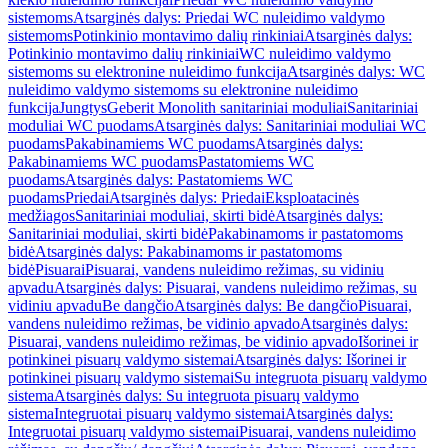
sistemoms
Atsarginės dalys: Priedai WC nuleidimo valdymo
sistemoms
Potinkinio montavimo dalių rinkiniai
Atsarginės dalys:
Potinkinio montavimo dalių rinkiniai
WC nuleidimo valdymo
sistemoms su elektronine nuleidimo funkcija
Atsarginės dalys: WC
nuleidimo valdymo sistemoms su elektronine nuleidimo
funkcija
Jungtys
Geberit Monolith sanitariniai moduliai
Sanitariniai
moduliai WC puodams
Atsarginės dalys: Sanitariniai moduliai WC
puodams
Pakabinamiems WC puodams
Atsarginės dalys:
Pakabinamiems WC puodams
Pastatomiems WC
puodams
Atsarginės dalys: Pastatomiems WC
puodams
Priedai
Atsarginės dalys: Priedai
Eksploatacinės
medžiagos
Sanitariniai moduliai, skirti bidė
Atsarginės dalys:
Sanitariniai moduliai, skirti bidė
Pakabinamoms ir pastatomoms
bidė
Atsarginės dalys: Pakabinamoms ir pastatomoms
bidė
Pisuarai
Pisuarai, vandens nuleidimo režimas, su vidiniu
apvadu
Atsarginės dalys: Pisuarai, vandens nuleidimo režimas, su
vidiniu apvadu
Be dangčio
Atsarginės dalys: Be dangčio
Pisuarai,
vandens nuleidimo režimas, be vidinio apvado
Atsarginės dalys:
Pisuarai, vandens nuleidimo režimas, be vidinio apvado
Išorinei ir
potinkinei pisuarų valdymo sistemai
Atsarginės dalys: Išorinei ir
potinkinei pisuarų valdymo sistemai
Su integruota pisuarų valdymo
sistema
Atsarginės dalys: Su integruota pisuarų valdymo
sistema
Integruotai pisuarų valdymo sistemai
Atsarginės dalys:
Integruotai pisuarų valdymo sistemai
Pisuarai, vandens nuleidimo