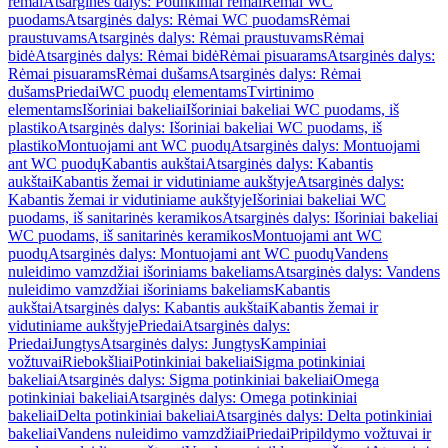
rėmai
Atsarginės dalys: Potinkiniai rėmai
Rėmai WC
puodams
Atsarginės dalys: Rėmai WC puodams
Rėmai
praustuvams
Atsarginės dalys: Rėmai praustuvams
Rėmai
bidė
Atsarginės dalys: Rėmai bidė
Rėmai pisuarams
Atsarginės dalys:
Rėmai pisuarams
Rėmai dušams
Atsarginės dalys: Rėmai
dušams
Priedai
WC puodų elementams
Tvirtinimo
elementams
Išoriniai bakeliai
Išoriniai bakeliai WC puodams, iš
plastiko
Atsarginės dalys: Išoriniai bakeliai WC puodams, iš
plastiko
Montuojami ant WC puodų
Atsarginės dalys: Montuojami
ant WC puodų
Kabantis aukštai
Atsarginės dalys: Kabantis
aukštai
Kabantis žemai ir vidutiniame aukštyje
Atsarginės dalys:
Kabantis žemai ir vidutiniame aukštyje
Išoriniai bakeliai WC
puodams, iš sanitarinės keramikos
Atsarginės dalys: Išoriniai bakeliai
WC puodams, iš sanitarinės keramikos
Montuojami ant WC
puodų
Atsarginės dalys: Montuojami ant WC puodų
Vandens
nuleidimo vamzdžiai išoriniams bakeliams
Atsarginės dalys: Vandens
nuleidimo vamzdžiai išoriniams bakeliams
Kabantis
aukštai
Atsarginės dalys: Kabantis aukštai
Kabantis žemai ir
vidutiniame aukštyje
Priedai
Atsarginės dalys:
Priedai
Jungtys
Atsarginės dalys: Jungtys
Kampiniai
vožtuvai
Riebokšliai
Potinkiniai bakeliai
Sigma potinkiniai
bakeliai
Atsarginės dalys: Sigma potinkiniai bakeliai
Omega
potinkiniai bakeliai
Atsarginės dalys: Omega potinkiniai
bakeliai
Delta potinkiniai bakeliai
Atsarginės dalys: Delta potinkiniai
bakeliai
Vandens nuleidimo vamzdžiai
Priedai
Pripildymo vožtuvai ir