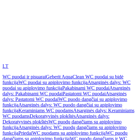
LT
WC puodai ir pisuarai
Geberit AquaClean WC puodai su bidė
funkcija
WC puodai su apiplovimo funkcija
Atsarginės dalys: WC
puodai su apiplovimo funkcija
Pakabinami WC puodai
Atsarginės
dalys: Pakabinami WC puodai
Pastatomi WC puodai
Atsarginės
dalys: Pastatomi WC puodai
WC puodo dangčiai su apiplovimo
funkcija
Atsarginės dalys: WC puodo dangčiai su apiplovimo
funkcija
Keraminiams WC puodams
Atsarginės dalys: Keraminiams
WC puodams
Dekoratyvinės plokštės
Atsarginės dalys:
Dekoratyvinės plokštės
WC puodų dangčiams su apiplovimo
funkcija
Atsarginės dalys: WC puodų dangčiams su apiplovimo
funkcija
Priedai
WC puodams su apiplovimo funkcija
WC puodų
dangčiams su apiplovimo funkcija
WC puodų dangčiams ir WC