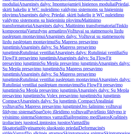
moduliai
Atsarginės dalys: Įmontuojamieji higienos moduliai
Priedai,
skirti bakelių ir WC nuleidimo valdymo sistemoms su higieniniu
plovimu
Atsarginės dalys: Priedai, skirti bakelių ir WC nuleidimo
valdymo sistemoms su higieniniu plovimu
Maitinimo
transformatoriai
Atsarginės dalys: Maitinimo transformatoriai
Tinklo
komponentai
Vamzdynų armatūros
Vožtuvai su statmenuoju lizdu
paslėptam montavimui
Atsarginės dalys: Vožtuvai su statmenuoju
lizdu paslėptam montavimui
Su Mapress presavimo
jungtimis
Atsarginės dalys: Su Mapress presavimo
jungtimis
Rutuliniai ventiliai
Atsarginės dalys: Rutuliniai ventiliai
Su
FlowFit presavimo jungtimis
Atsarginės dalys: Su FlowFit
presavimo jungtimis
Su Mepla presavimo jungtimis
Atsarginės dalys:
Su Mepla presavimo jungtimis
Su Mapress presavimo
jungtimis
Atsarginės dalys: Su Mapress presavimo
jungtimis
Rutuliniai ventiliai paslėptam montavimui
Atsarginės dalys:
Rutuliniai ventiliai paslėptam montavimui
Su FlowFit presavimo
jungtimis
Su Mepla presavimo jungtimis
Atsarginės dalys: Su Mepla
presavimo jungtimis
Su Volex presavimo jungtimis
Su jungtimis
Compact
Atsarginės dalys: Su jungtimis Compact
Atgaliniai
vožtuvai
Su Mapress presavimo jungtimis
Oro šalinimo vožtuvai
šildymo sistemai
Sparčiojo išleidimo vožtuvai
Paviršinio šildymo ir
vėsinimo sistema
Sistemos vamzdžiai
Įrengimo medžiagos
Kraštinės
izoliacinės juostos
Lipniosios juostos
Vamzdžių
fiksatoriai
Išlyginamojo sluoksnio priedai
Deformacinės
siūlės
Vamzdžio alkūnės atramos
Skirstomosios spintos
Skirstomosios