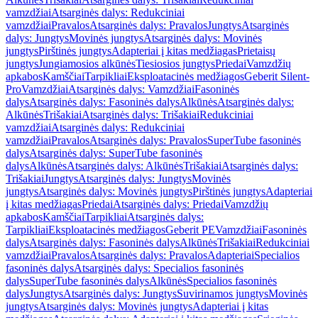
vamzdžiai
Atsarginės dalys: Redukciniai
vamzdžiai
Pravalos
Atsarginės dalys: Pravalos
Jungtys
Atsarginės
dalys: Jungtys
Movinės jungtys
Atsarginės dalys: Movinės
jungtys
Pirštinės jungtys
Adapteriai į kitas medžiagas
Prietaisų
jungtys
Jungiamosios alkūnės
Tiesiosios jungtys
Priedai
Vamzdžių
apkabos
Kamščiai
Tarpikliai
Eksploatacinės medžiagos
Geberit Silent-
Pro
Vamzdžiai
Atsarginės dalys: Vamzdžiai
Fasoninės
dalys
Atsarginės dalys: Fasoninės dalys
Alkūnės
Atsarginės dalys:
Alkūnės
Trišakiai
Atsarginės dalys: Trišakiai
Redukciniai
vamzdžiai
Atsarginės dalys: Redukciniai
vamzdžiai
Pravalos
Atsarginės dalys: Pravalos
SuperTube fasoninės
dalys
Atsarginės dalys: SuperTube fasoninės
dalys
Alkūnės
Atsarginės dalys: Alkūnės
Trišakiai
Atsarginės dalys:
Trišakiai
Jungtys
Atsarginės dalys: Jungtys
Movinės
jungtys
Atsarginės dalys: Movinės jungtys
Pirštinės jungtys
Adapteriai
į kitas medžiagas
Priedai
Atsarginės dalys: Priedai
Vamzdžių
apkabos
Kamščiai
Tarpikliai
Atsarginės dalys:
Tarpikliai
Eksploatacinės medžiagos
Geberit PE
Vamzdžiai
Fasoninės
dalys
Atsarginės dalys: Fasoninės dalys
Alkūnės
Trišakiai
Redukciniai
vamzdžiai
Pravalos
Atsarginės dalys: Pravalos
Adapteriai
Specialios
fasoninės dalys
Atsarginės dalys: Specialios fasoninės
dalys
SuperTube fasoninės dalys
Alkūnės
Specialios fasoninės
dalys
Jungtys
Atsarginės dalys: Jungtys
Suvirinamos jungtys
Movinės
jungtys
Atsarginės dalys: Movinės jungtys
Adapteriai į kitas