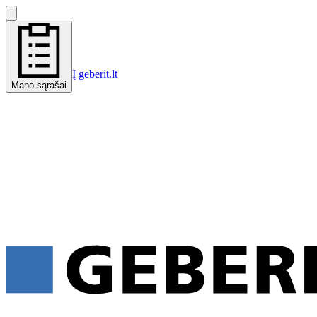
Į geberit.lt
Mano sąrašai