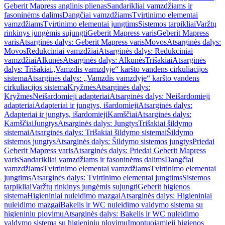
Geberit Mapress anglinis plienas
Sandarikliai vamzdžiams ir
fasoninėms dalims
Dangčiai vamzdžiams
Tvirtinimo elementai
vamzdžiams
Tvirtinimo elementai jungtims
Sistemos tarpikliai
Varžtų
rinkinys jungėmis sujungti
Geberit Mapress varis
Geberit Mapress
varis
Atsarginės dalys: Geberit Mapress varis
Movos
Atsarginės dalys:
Movos
Redukciniai vamzdžiai
Atsarginės dalys: Redukciniai
vamzdžiai
Alkūnės
Atsarginės dalys: Alkūnės
Trišakiai
Atsarginės
dalys: Trišakiai
„Vamzdis vamzdyje“ karšto vandens cirkuliacijos
sistema
Atsarginės dalys: „Vamzdis vamzdyje“ karšto vandens
cirkuliacijos sistema
Kryžmės
Atsarginės dalys:
Kryžmės
Neišardomieji adapteriai
Atsarginės dalys: Neišardomieji
adapteriai
Adapteriai ir jungtys, išardomieji
Atsarginės dalys:
Adapteriai ir jungtys, išardomieji
Kamščiai
Atsarginės dalys:
Kamščiai
Jungtys
Atsarginės dalys: Jungtys
Trišakiai šildymo
sistemai
Atsarginės dalys: Trišakiai šildymo sistemai
Šildymo
sistemos jungtys
Atsarginės dalys: Šildymo sistemos jungtys
Priedai
Geberit Mapress varis
Atsarginės dalys: Priedai Geberit Mapress
varis
Sandarikliai vamzdžiams ir fasoninėms dalims
Dangčiai
vamzdžiams
Tvirtinimo elementai vamzdžiams
Tvirtinimo elementai
jungtims
Atsarginės dalys: Tvirtinimo elementai jungtims
Sistemos
tarpikliai
Varžtų rinkinys jungėmis sujungti
Geberit higienos
sistema
Higieniniai nuleidimo mazgai
Atsarginės dalys: Higieniniai
nuleidimo mazgai
Bakelis ir WC nuleidimo valdymo sistema su
higieniniu plovimu
Atsarginės dalys: Bakelis ir WC nuleidimo
valdymo sistema su higieniniu plovimu
Įmontuojamieji higienos