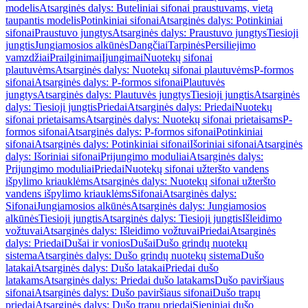
modelis
Atsarginės dalys: Buteliniai sifonai praustuvams, vietą
taupantis modelis
Potinkiniai sifonai
Atsarginės dalys: Potinkiniai
sifonai
Praustuvo jungtys
Atsarginės dalys: Praustuvo jungtys
Tiesioji
jungtis
Jungiamosios alkūnės
Dangčiai
Tarpinės
Persiliejimo
vamzdžiai
Prailginimai
Įjungimai
Nuotekų sifonai
plautuvėms
Atsarginės dalys: Nuotekų sifonai plautuvėms
P-formos
sifonai
Atsarginės dalys: P-formos sifonai
Plautuvės
jungtys
Atsarginės dalys: Plautuvės jungtys
Tiesioji jungtis
Atsarginės
dalys: Tiesioji jungtis
Priedai
Atsarginės dalys: Priedai
Nuotekų
sifonai prietaisams
Atsarginės dalys: Nuotekų sifonai prietaisams
P-
formos sifonai
Atsarginės dalys: P-formos sifonai
Potinkiniai
sifonai
Atsarginės dalys: Potinkiniai sifonai
Išoriniai sifonai
Atsarginės
dalys: Išoriniai sifonai
Prijungimo moduliai
Atsarginės dalys:
Prijungimo moduliai
Priedai
Nuotekų sifonai užteršto vandens
išpylimo kriauklėms
Atsarginės dalys: Nuotekų sifonai užteršto
vandens išpylimo kriauklėms
Sifonai
Atsarginės dalys:
Sifonai
Jungiamosios alkūnės
Atsarginės dalys: Jungiamosios
alkūnės
Tiesioji jungtis
Atsarginės dalys: Tiesioji jungtis
Išleidimo
vožtuvai
Atsarginės dalys: Išleidimo vožtuvai
Priedai
Atsarginės
dalys: Priedai
Dušai ir vonios
Dušai
Dušo grindų nuotekų
sistema
Atsarginės dalys: Dušo grindų nuotekų sistema
Dušo
latakai
Atsarginės dalys: Dušo latakai
Priedai dušo
latakams
Atsarginės dalys: Priedai dušo latakams
Dušo paviršiaus
sifonai
Atsarginės dalys: Dušo paviršiaus sifonai
Dušo trapų
priedai
Atsarginės dalys: Dušo trapų priedai
Sieniniai dušo