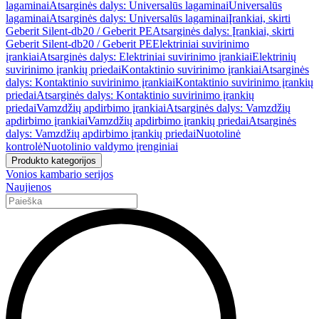
lagaminai
Atsarginės dalys: Universalūs lagaminai
Universalūs
lagaminai
Atsarginės dalys: Universalūs lagaminai
Įrankiai, skirti
Geberit Silent-db20 / Geberit PE
Atsarginės dalys: Įrankiai, skirti
Geberit Silent-db20 / Geberit PE
Elektriniai suvirinimo
įrankiai
Atsarginės dalys: Elektriniai suvirinimo įrankiai
Elektrinių
suvirinimo įrankių priedai
Kontaktinio suvirinimo įrankiai
Atsarginės
dalys: Kontaktinio suvirinimo įrankiai
Kontaktinio suvirinimo įrankių
priedai
Atsarginės dalys: Kontaktinio suvirinimo įrankių
priedai
Vamzdžių apdirbimo įrankiai
Atsarginės dalys: Vamzdžių
apdirbimo įrankiai
Vamzdžių apdirbimo įrankių priedai
Atsarginės
dalys: Vamzdžių apdirbimo įrankių priedai
Nuotolinė
kontrolė
Nuotolinio valdymo įrenginiai
Produkto kategorijos
Vonios kambario serijos
Naujienos