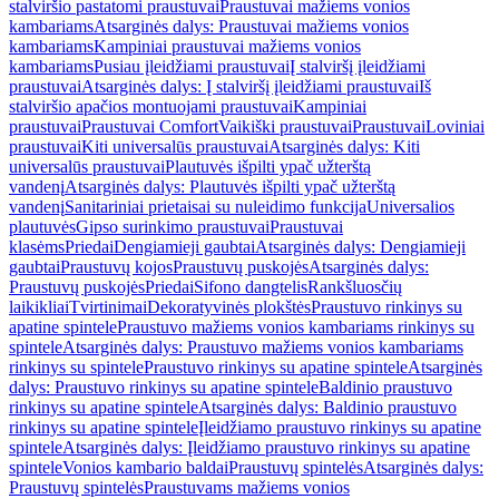
stalviršio pastatomi praustuvai
Praustuvai mažiems vonios
kambariams
Atsarginės dalys: Praustuvai mažiems vonios
kambariams
Kampiniai praustuvai mažiems vonios
kambariams
Pusiau įleidžiami praustuvai
Į stalviršį įleidžiami
praustuvai
Atsarginės dalys: Į stalviršį įleidžiami praustuvai
Iš
stalviršio apačios montuojami praustuvai
Kampiniai
praustuvai
Praustuvai Comfort
Vaikiški praustuvai
Praustuvai
Loviniai
praustuvai
Kiti universalūs praustuvai
Atsarginės dalys: Kiti
universalūs praustuvai
Plautuvės išpilti ypač užterštą
vandenį
Atsarginės dalys: Plautuvės išpilti ypač užterštą
vandenį
Sanitariniai prietaisai su nuleidimo funkcija
Universalios
plautuvės
Gipso surinkimo praustuvai
Praustuvai
klasėms
Priedai
Dengiamieji gaubtai
Atsarginės dalys: Dengiamieji
gaubtai
Praustuvų kojos
Praustuvų puskojės
Atsarginės dalys:
Praustuvų puskojės
Priedai
Sifono dangtelis
Rankšluosčių
laikikliai
Tvirtinimai
Dekoratyvinės plokštės
Praustuvo rinkinys su
apatine spintele
Praustuvo mažiems vonios kambariams rinkinys su
spintele
Atsarginės dalys: Praustuvo mažiems vonios kambariams
rinkinys su spintele
Praustuvo rinkinys su apatine spintele
Atsarginės
dalys: Praustuvo rinkinys su apatine spintele
Baldinio praustuvo
rinkinys su apatine spintele
Atsarginės dalys: Baldinio praustuvo
rinkinys su apatine spintele
Įleidžiamo praustuvo rinkinys su apatine
spintele
Atsarginės dalys: Įleidžiamo praustuvo rinkinys su apatine
spintele
Vonios kambario baldai
Praustuvų spintelės
Atsarginės dalys:
Praustuvų spintelės
Praustuvams mažiems vonios