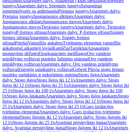
medžiagas
Atsarginės dalys: Adapteriai į kitas medžiagas
Srieginės
jungtys
Atsarginės dalys: Srieginės jungtys
Sujungimai
jungėmis
Įvorės su antbriauniu
Prietaisų jungtys
Atsarginės dalys:
Prietaisų jungtys
Jungiamosios alkūnės
Atsarginės dalys:
Jungiamosios alkūnės
Jungiamosios movos
Atsarginės dalys:
Jungiamosios movos
Tiesiosios jungtys
Atsarginės dalys: Tiesiosios
jungtys
P-formos sifonai
Atsarginės dalys: P-formos sifonai
Sraigės
formos sifonai
Atsarginės dalys: Sraigės formos
sifonai
Priedai
Vamzdžių apkabos
Tvirtinimo elementai vamzdžių
apkaboms
Laikantieji loviai
Kamščiai
Tarpikliai
Apsauginės
montavimo dėžutės
Eksploatacinės medžiagos
Oro vandens
pripildymo vožtuvai nuotekų šalinimo sistemai
Oro vandens
pripildymo vožtuvai
Atsarginės dalys: Oro vandens pripildymo
vožtuvai
Energiją sulaikantys vožtuvai
Geberit Pluvia stogo lietaus
nuotekų surinkimo ir nukreipimo sistema
Stogo įlajos
Atsarginės
dalys: Stogo įlajos
Stogo įlajos iki 12 l/s
Atsarginės dalys: Stogo
įlajos iki 12 l/s
Stogo įlajos iki 25 l/s
Atsarginės dalys: Stogo įlajos iki
25 l/s
Stogo įlajos iki 100 l/s
Atsarginės dalys: Stogo įlajos iki 100
l/s
Stogo įlajos latakams
Atsarginės dalys: Stogo įlajos latakams
Stogo
įlajos iki 12 l/s
Atsarginės dalys: Stogo įlajos iki 12 l/s
Stogo įlajos iki
25 l/s
Atsarginės dalys: Stogo įlajos iki 25 l/s
Garo izoliacijos
tvirtinimo elementai
Atsarginės dalys: Garo izoliacijos tvirtinimo
elementai
Stogo įlajoms iki 12 l/s
Atsarginės dalys: Stogo įlajoms iki
12 l/s
Stogo įlajoms iki 25 l/s
Avariniai persipylimo įtaisai
Atsarginės
dalys: Avariniai persipylimo įtaisai
Stogo įlajoms iki 12 l/s
Atsarginės