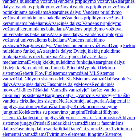
vandens nuleidimo vožtuvai
Vandens pripildymo vožtuvai
Atsarginės
dalys: Vandens pripildymo vožtuvai
Vandens pripildymo vožtuvai
potinkiniams bakeliams
Atsarginės dalys: Vandens pripildymo
vožtuvai potinkiniams bakeliams
Vandens pripildymo vožtuvai
keraminiams bakeliams
Atsarginės dalys: Vandens pripildymo
vožtuvai keraminiams bakeliams
Vandens pripildymo vožtuvai
universaliems bakeliams
Atsarginės dalys: Vandens pripildymo
vožtuvai universaliems bakeliams
Vandens nuleidimo
vožtuvai
Atsarginės dalys: Vandens nuleidimo vožtuvai
Dviejų kiekių
nuleidimo funkcija
Atsarginės dalys: Dviejų kiekių nuleidimo
funkcija
Vidaus mechanizmai
Atsarginės dalys: Vidaus
mechanizmai
Dviejų kiekių nuleidimo funkcija
Atsarginės dalys:
Dviejų kiekių nuleidimo funkcija
Priedai
Mygtukai
Tiekimo
sistemos
Geberit FlowFit
Sistemos vamzdžiai ML
Sistemos
vamzdžiai, šildymo sistemos ML
SL Sistemos vamzdžiai
Fasoninės
dalys
Atsarginės dalys: Fasoninės dalys
Movos
Redukcinės
movos
Alkūnės
Trišakiai
„Vamzdis vamzdyje“ karšto vandens
cirkuliacijos sistema
Atsarginės dalys: „Vamzdis vamzdyje“ karšto
vandens cirkuliacijos sistema
Neišardomieji adapteriai
Adapteriai ir
jungtys, išardomieji
Kamščiai
Jungtys
Kolektoriai su sriegine
jungtimi
Kolektorius su presavimo jungtimi
Trišakiai šildymo
sistemai
Adapteriai ir jungtys šildymo sistemai, išardomosios
Šildymo
sistemos jungtys
Priedai
Sandarikliai vamzdžiams ir fasoninėms
dalims
Fasoninių dalių sandarikliai
Dangčiai vamzdžiams
Tvirtinimo
elementai vamzdžiams
Tvirtinimo elementai jungtims
Sistemos