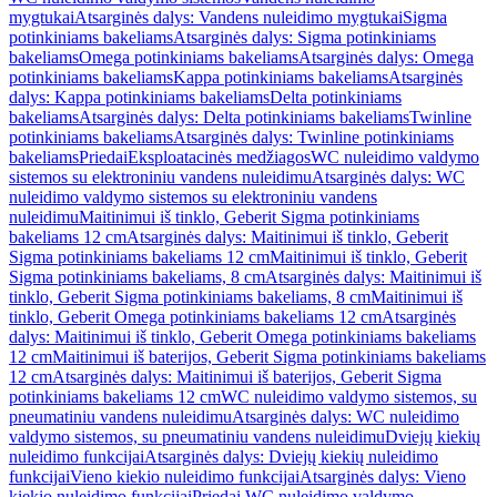
mygtukai
Atsarginės dalys: Vandens nuleidimo mygtukai
Sigma
potinkiniams bakeliams
Atsarginės dalys: Sigma potinkiniams
bakeliams
Omega potinkiniams bakeliams
Atsarginės dalys: Omega
potinkiniams bakeliams
Kappa potinkiniams bakeliams
Atsarginės
dalys: Kappa potinkiniams bakeliams
Delta potinkiniams
bakeliams
Atsarginės dalys: Delta potinkiniams bakeliams
Twinline
potinkiniams bakeliams
Atsarginės dalys: Twinline potinkiniams
bakeliams
Priedai
Eksploatacinės medžiagos
WC nuleidimo valdymo
sistemos su elektroniniu vandens nuleidimu
Atsarginės dalys: WC
nuleidimo valdymo sistemos su elektroniniu vandens
nuleidimu
Maitinimui iš tinklo, Geberit Sigma potinkiniams
bakeliams 12 cm
Atsarginės dalys: Maitinimui iš tinklo, Geberit
Sigma potinkiniams bakeliams 12 cm
Maitinimui iš tinklo, Geberit
Sigma potinkiniams bakeliams, 8 cm
Atsarginės dalys: Maitinimui iš
tinklo, Geberit Sigma potinkiniams bakeliams, 8 cm
Maitinimui iš
tinklo, Geberit Omega potinkiniams bakeliams 12 cm
Atsarginės
dalys: Maitinimui iš tinklo, Geberit Omega potinkiniams bakeliams
12 cm
Maitinimui iš baterijos, Geberit Sigma potinkiniams bakeliams
12 cm
Atsarginės dalys: Maitinimui iš baterijos, Geberit Sigma
potinkiniams bakeliams 12 cm
WC nuleidimo valdymo sistemos, su
pneumatiniu vandens nuleidimu
Atsarginės dalys: WC nuleidimo
valdymo sistemos, su pneumatiniu vandens nuleidimu
Dviejų kiekių
nuleidimo funkcijai
Atsarginės dalys: Dviejų kiekių nuleidimo
funkcijai
Vieno kiekio nuleidimo funkcijai
Atsarginės dalys: Vieno
kiekio nuleidimo funkcijai
Priedai WC nuleidimo valdymo