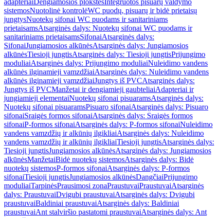
adapteriai
Dengiamosios plokštės
Integruotos pisuarų valdymo
sistemos
Nuotolinė kontrolė
WC puodų, pisuarų ir bidė prietaisų
jungtys
Nuotekų sifonai WC puodams ir sanitariniams
prietaisams
Atsarginės dalys: Nuotekų sifonai WC puodams ir
sanitariniams prietaisams
Sifonai
Atsarginės dalys:
Sifonai
Jungiamosios alkūnės
Atsarginės dalys: Jungiamosios
alkūnės
Tiesioji jungtis
Atsarginės dalys: Tiesioji jungtis
Prijungimo
moduliai
Atsarginės dalys: Prijungimo moduliai
Nuleidimo vandens
alkūnės ilginamieji vamzdžiai
Atsarginės dalys: Nuleidimo vandens
alkūnės ilginamieji vamzdžiai
Jungtys iš PVC
Atsarginės dalys:
Jungtys iš PVC
Manžetai ir dengiamieji gaubteliai
Adapteriai ir
jungiamieji elementai
Nuotekų sifonai pisuarams
Atsarginės dalys:
Nuotekų sifonai pisuarams
Pisuaro sifonai
Atsarginės dalys: Pisuaro
sifonai
Sraigės formos sifonai
Atsarginės dalys: Sraigės formos
sifonai
P-formos sifonai
Atsarginės dalys: P-formos sifonai
Nuleidimo
vandens vamzdžių ir alkūnių ilgikliai
Atsarginės dalys: Nuleidimo
vandens vamzdžių ir alkūnių ilgikliai
Tiesioji jungtis
Atsarginės dalys:
Tiesioji jungtis
Jungiamosios alkūnės
Atsarginės dalys: Jungiamosios
alkūnės
Manžetai
Bidė nuotekų sistemos
Atsarginės dalys: Bidė
nuotekų sistemos
P-formos sifonai
Atsarginės dalys: P-formos
sifonai
Tiesioji jungtis
Jungiamosios alkūnės
Dangčiai
Prijungimo
moduliai
Tarpinės
Prausimosi zona
Praustuvai
Praustuvai
Atsarginės
dalys: Praustuvai
Dvigubi praustuvai
Atsarginės dalys: Dvigubi
praustuvai
Baldiniai praustuvai
Atsarginės dalys: Baldiniai
praustuvai
Ant stalviršio pastatomi praustuvai
Atsarginės dalys: Ant