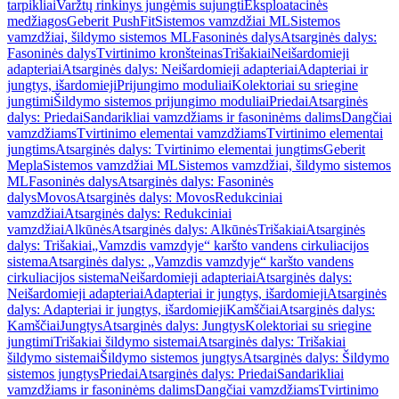
tarpikliai
Varžtų rinkinys jungėmis sujungti
Eksploatacinės
medžiagos
Geberit PushFit
Sistemos vamzdžiai ML
Sistemos
vamzdžiai, šildymo sistemos ML
Fasoninės dalys
Atsarginės dalys:
Fasoninės dalys
Tvirtinimo kronšteinas
Trišakiai
Neišardomieji
adapteriai
Atsarginės dalys: Neišardomieji adapteriai
Adapteriai ir
jungtys, išardomieji
Prijungimo moduliai
Kolektoriai su sriegine
jungtimi
Šildymo sistemos prijungimo moduliai
Priedai
Atsarginės
dalys: Priedai
Sandarikliai vamzdžiams ir fasoninėms dalims
Dangčiai
vamzdžiams
Tvirtinimo elementai vamzdžiams
Tvirtinimo elementai
jungtims
Atsarginės dalys: Tvirtinimo elementai jungtims
Geberit
Mepla
Sistemos vamzdžiai ML
Sistemos vamzdžiai, šildymo sistemos
ML
Fasoninės dalys
Atsarginės dalys: Fasoninės
dalys
Movos
Atsarginės dalys: Movos
Redukciniai
vamzdžiai
Atsarginės dalys: Redukciniai
vamzdžiai
Alkūnės
Atsarginės dalys: Alkūnės
Trišakiai
Atsarginės
dalys: Trišakiai
„Vamzdis vamzdyje“ karšto vandens cirkuliacijos
sistema
Atsarginės dalys: „Vamzdis vamzdyje“ karšto vandens
cirkuliacijos sistema
Neišardomieji adapteriai
Atsarginės dalys:
Neišardomieji adapteriai
Adapteriai ir jungtys, išardomieji
Atsarginės
dalys: Adapteriai ir jungtys, išardomieji
Kamščiai
Atsarginės dalys:
Kamščiai
Jungtys
Atsarginės dalys: Jungtys
Kolektoriai su sriegine
jungtimi
Trišakiai šildymo sistemai
Atsarginės dalys: Trišakiai
šildymo sistemai
Šildymo sistemos jungtys
Atsarginės dalys: Šildymo
sistemos jungtys
Priedai
Atsarginės dalys: Priedai
Sandarikliai
vamzdžiams ir fasoninėms dalims
Dangčiai vamzdžiams
Tvirtinimo