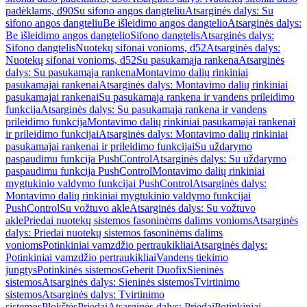
padėklams, d90
Su sifono angos dangteliu
Atsarginės dalys: Su
sifono angos dangteliu
Be išleidimo angos dangtelio
Atsarginės dalys:
Be išleidimo angos dangtelio
Sifono dangtelis
Atsarginės dalys:
Sifono dangtelis
Nuotekų sifonai vonioms, d52
Atsarginės dalys:
Nuotekų sifonai vonioms, d52
Su pasukamąja rankena
Atsarginės
dalys: Su pasukamąja rankena
Montavimo dalių rinkiniai
pasukamajai rankenai
Atsarginės dalys: Montavimo dalių rinkiniai
pasukamajai rankenai
Su pasukamąja rankena ir vandens prileidimo
funkcija
Atsarginės dalys: Su pasukamąja rankena ir vandens
prileidimo funkcija
Montavimo dalių rinkiniai pasukamajai rankenai
ir prileidimo funkcijai
Atsarginės dalys: Montavimo dalių rinkiniai
pasukamajai rankenai ir prileidimo funkcijai
Su uždarymo
paspaudimu funkcija PushControl
Atsarginės dalys: Su uždarymo
paspaudimu funkcija PushControl
Montavimo dalių rinkiniai
mygtukinio valdymo funkcijai PushControl
Atsarginės dalys:
Montavimo dalių rinkiniai mygtukinio valdymo funkcijai
PushControl
Su vožtuvo akle
Atsarginės dalys: Su vožtuvo
akle
Priedai nuotekų sistemos fasoninėms dalims vonioms
Atsarginės
dalys: Priedai nuotekų sistemos fasoninėms dalims
vonioms
Potinkiniai vamzdžio pertraukikliai
Atsarginės dalys:
Potinkiniai vamzdžio pertraukikliai
Vandens tiekimo
jungtys
Potinkinės sistemos
Geberit Duofix
Sieninės
sistemos
Atsarginės dalys: Sieninės sistemos
Tvirtinimo
sistemos
Atsarginės dalys: Tvirtinimo
sistemos
Plokštės
Priedai
Atsarginės dalys: Priedai
Potinkiniai