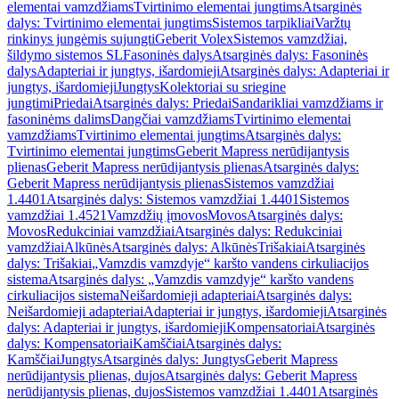
elementai vamzdžiams
Tvirtinimo elementai jungtims
Atsarginės
dalys: Tvirtinimo elementai jungtims
Sistemos tarpikliai
Varžtų
rinkinys jungėmis sujungti
Geberit Volex
Sistemos vamzdžiai,
šildymo sistemos SL
Fasoninės dalys
Atsarginės dalys: Fasoninės
dalys
Adapteriai ir jungtys, išardomieji
Atsarginės dalys: Adapteriai ir
jungtys, išardomieji
Jungtys
Kolektoriai su sriegine
jungtimi
Priedai
Atsarginės dalys: Priedai
Sandarikliai vamzdžiams ir
fasoninėms dalims
Dangčiai vamzdžiams
Tvirtinimo elementai
vamzdžiams
Tvirtinimo elementai jungtims
Atsarginės dalys:
Tvirtinimo elementai jungtims
Geberit Mapress nerūdijantysis
plienas
Geberit Mapress nerūdijantysis plienas
Atsarginės dalys:
Geberit Mapress nerūdijantysis plienas
Sistemos vamzdžiai
1.4401
Atsarginės dalys: Sistemos vamzdžiai 1.4401
Sistemos
vamzdžiai 1.4521
Vamzdžių įmovos
Movos
Atsarginės dalys:
Movos
Redukciniai vamzdžiai
Atsarginės dalys: Redukciniai
vamzdžiai
Alkūnės
Atsarginės dalys: Alkūnės
Trišakiai
Atsarginės
dalys: Trišakiai
„Vamzdis vamzdyje“ karšto vandens cirkuliacijos
sistema
Atsarginės dalys: „Vamzdis vamzdyje“ karšto vandens
cirkuliacijos sistema
Neišardomieji adapteriai
Atsarginės dalys:
Neišardomieji adapteriai
Adapteriai ir jungtys, išardomieji
Atsarginės
dalys: Adapteriai ir jungtys, išardomieji
Kompensatoriai
Atsarginės
dalys: Kompensatoriai
Kamščiai
Atsarginės dalys:
Kamščiai
Jungtys
Atsarginės dalys: Jungtys
Geberit Mapress
nerūdijantysis plienas, dujos
Atsarginės dalys: Geberit Mapress
nerūdijantysis plienas, dujos
Sistemos vamzdžiai 1.4401
Atsarginės