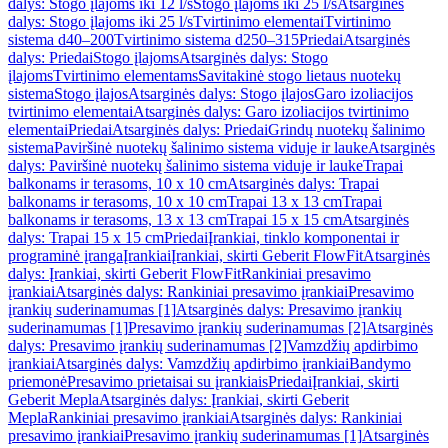
dalys: Stogo įlajoms iki 12 l/s
Stogo įlajoms iki 25 l/s
Atsarginės
dalys: Stogo įlajoms iki 25 l/s
Tvirtinimo elementai
Tvirtinimo
sistema d40–200
Tvirtinimo sistema d250–315
Priedai
Atsarginės
dalys: Priedai
Stogo įlajoms
Atsarginės dalys: Stogo
įlajoms
Tvirtinimo elementams
Savitakinė stogo lietaus nuotekų
sistema
Stogo įlajos
Atsarginės dalys: Stogo įlajos
Garo izoliacijos
tvirtinimo elementai
Atsarginės dalys: Garo izoliacijos tvirtinimo
elementai
Priedai
Atsarginės dalys: Priedai
Grindų nuotekų šalinimo
sistema
Paviršinė nuotekų šalinimo sistema viduje ir lauke
Atsarginės
dalys: Paviršinė nuotekų šalinimo sistema viduje ir lauke
Trapai
balkonams ir terasoms, 10 x 10 cm
Atsarginės dalys: Trapai
balkonams ir terasoms, 10 x 10 cm
Trapai 13 x 13 cm
Trapai
balkonams ir terasoms, 13 x 13 cm
Trapai 15 x 15 cm
Atsarginės
dalys: Trapai 15 x 15 cm
Priedai
Įrankiai, tinklo komponentai ir
programinė įranga
Įrankiai
Įrankiai, skirti Geberit FlowFit
Atsarginės
dalys: Įrankiai, skirti Geberit FlowFit
Rankiniai presavimo
įrankiai
Atsarginės dalys: Rankiniai presavimo įrankiai
Presavimo
įrankių suderinamumas [1]
Atsarginės dalys: Presavimo įrankių
suderinamumas [1]
Presavimo įrankių suderinamumas [2]
Atsarginės
dalys: Presavimo įrankių suderinamumas [2]
Vamzdžių apdirbimo
įrankiai
Atsarginės dalys: Vamzdžių apdirbimo įrankiai
Bandymo
priemonė
Presavimo prietaisai su įrankiais
Priedai
Įrankiai, skirti
Geberit Mepla
Atsarginės dalys: Įrankiai, skirti Geberit
Mepla
Rankiniai presavimo įrankiai
Atsarginės dalys: Rankiniai
presavimo įrankiai
Presavimo įrankių suderinamumas [1]
Atsarginės