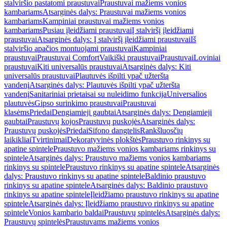
stalviršio pastatomi praustuvai
Praustuvai mažiems vonios
kambariams
Atsarginės dalys: Praustuvai mažiems vonios
kambariams
Kampiniai praustuvai mažiems vonios
kambariams
Pusiau įleidžiami praustuvai
Į stalviršį įleidžiami
praustuvai
Atsarginės dalys: Į stalviršį įleidžiami praustuvai
Iš
stalviršio apačios montuojami praustuvai
Kampiniai
praustuvai
Praustuvai Comfort
Vaikiški praustuvai
Praustuvai
Loviniai
praustuvai
Kiti universalūs praustuvai
Atsarginės dalys: Kiti
universalūs praustuvai
Plautuvės išpilti ypač užterštą
vandenį
Atsarginės dalys: Plautuvės išpilti ypač užterštą
vandenį
Sanitariniai prietaisai su nuleidimo funkcija
Universalios
plautuvės
Gipso surinkimo praustuvai
Praustuvai
klasėms
Priedai
Dengiamieji gaubtai
Atsarginės dalys: Dengiamieji
gaubtai
Praustuvų kojos
Praustuvų puskojės
Atsarginės dalys:
Praustuvų puskojės
Priedai
Sifono dangtelis
Rankšluosčių
laikikliai
Tvirtinimai
Dekoratyvinės plokštės
Praustuvo rinkinys su
apatine spintele
Praustuvo mažiems vonios kambariams rinkinys su
spintele
Atsarginės dalys: Praustuvo mažiems vonios kambariams
rinkinys su spintele
Praustuvo rinkinys su apatine spintele
Atsarginės
dalys: Praustuvo rinkinys su apatine spintele
Baldinio praustuvo
rinkinys su apatine spintele
Atsarginės dalys: Baldinio praustuvo
rinkinys su apatine spintele
Įleidžiamo praustuvo rinkinys su apatine
spintele
Atsarginės dalys: Įleidžiamo praustuvo rinkinys su apatine
spintele
Vonios kambario baldai
Praustuvų spintelės
Atsarginės dalys:
Praustuvų spintelės
Praustuvams mažiems vonios