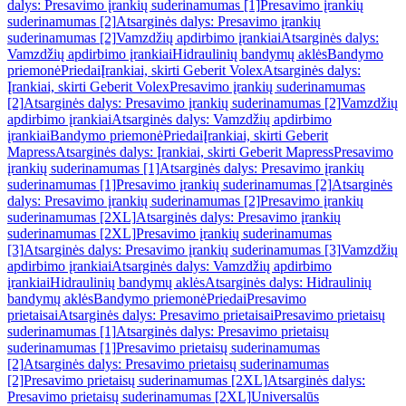
dalys: Presavimo įrankių suderinamumas [1]
Presavimo įrankių
suderinamumas [2]
Atsarginės dalys: Presavimo įrankių
suderinamumas [2]
Vamzdžių apdirbimo įrankiai
Atsarginės dalys:
Vamzdžių apdirbimo įrankiai
Hidraulinių bandymų aklės
Bandymo
priemonė
Priedai
Įrankiai, skirti Geberit Volex
Atsarginės dalys:
Įrankiai, skirti Geberit Volex
Presavimo įrankių suderinamumas
[2]
Atsarginės dalys: Presavimo įrankių suderinamumas [2]
Vamzdžių
apdirbimo įrankiai
Atsarginės dalys: Vamzdžių apdirbimo
įrankiai
Bandymo priemonė
Priedai
Įrankiai, skirti Geberit
Mapress
Atsarginės dalys: Įrankiai, skirti Geberit Mapress
Presavimo
įrankių suderinamumas [1]
Atsarginės dalys: Presavimo įrankių
suderinamumas [1]
Presavimo įrankių suderinamumas [2]
Atsarginės
dalys: Presavimo įrankių suderinamumas [2]
Presavimo įrankių
suderinamumas [2XL]
Atsarginės dalys: Presavimo įrankių
suderinamumas [2XL]
Presavimo įrankių suderinamumas
[3]
Atsarginės dalys: Presavimo įrankių suderinamumas [3]
Vamzdžių
apdirbimo įrankiai
Atsarginės dalys: Vamzdžių apdirbimo
įrankiai
Hidraulinių bandymų aklės
Atsarginės dalys: Hidraulinių
bandymų aklės
Bandymo priemonė
Priedai
Presavimo
prietaisai
Atsarginės dalys: Presavimo prietaisai
Presavimo prietaisų
suderinamumas [1]
Atsarginės dalys: Presavimo prietaisų
suderinamumas [1]
Presavimo prietaisų suderinamumas
[2]
Atsarginės dalys: Presavimo prietaisų suderinamumas
[2]
Presavimo prietaisų suderinamumas [2XL]
Atsarginės dalys:
Presavimo prietaisų suderinamumas [2XL]
Universalūs