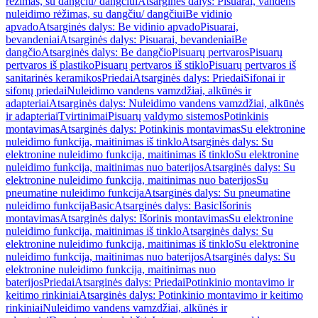
rėžimas, su dangčiu/ dangčiui
Atsarginės dalys: Pisuarai, vandens
nuleidimo rėžimas, su dangčiu/ dangčiui
Be vidinio
apvado
Atsarginės dalys: Be vidinio apvado
Pisuarai,
bevandeniai
Atsarginės dalys: Pisuarai, bevandeniai
Be
dangčio
Atsarginės dalys: Be dangčio
Pisuarų pertvaros
Pisuarų
pertvaros iš plastiko
Pisuarų pertvaros iš stiklo
Pisuarų pertvaros iš
sanitarinės keramikos
Priedai
Atsarginės dalys: Priedai
Sifonai ir
sifonų priedai
Nuleidimo vandens vamzdžiai, alkūnės ir
adapteriai
Atsarginės dalys: Nuleidimo vandens vamzdžiai, alkūnės
ir adapteriai
Tvirtinimai
Pisuarų valdymo sistemos
Potinkinis
montavimas
Atsarginės dalys: Potinkinis montavimas
Su elektronine
nuleidimo funkcija, maitinimas iš tinklo
Atsarginės dalys: Su
elektronine nuleidimo funkcija, maitinimas iš tinklo
Su elektronine
nuleidimo funkcija, maitinimas nuo baterijos
Atsarginės dalys: Su
elektronine nuleidimo funkcija, maitinimas nuo baterijos
Su
pneumatine nuleidimo funkcija
Atsarginės dalys: Su pneumatine
nuleidimo funkcija
Basic
Atsarginės dalys: Basic
Išorinis
montavimas
Atsarginės dalys: Išorinis montavimas
Su elektronine
nuleidimo funkcija, maitinimas iš tinklo
Atsarginės dalys: Su
elektronine nuleidimo funkcija, maitinimas iš tinklo
Su elektronine
nuleidimo funkcija, maitinimas nuo baterijos
Atsarginės dalys: Su
elektronine nuleidimo funkcija, maitinimas nuo
baterijos
Priedai
Atsarginės dalys: Priedai
Potinkinio montavimo ir
keitimo rinkiniai
Atsarginės dalys: Potinkinio montavimo ir keitimo
rinkiniai
Nuleidimo vandens vamzdžiai, alkūnės ir