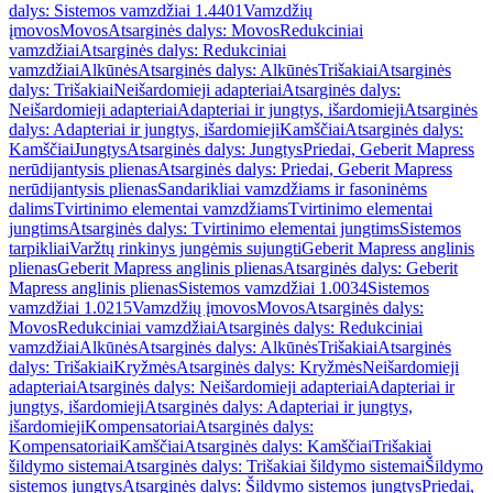
dalys: Sistemos vamzdžiai 1.4401
Vamzdžių
įmovos
Movos
Atsarginės dalys: Movos
Redukciniai
vamzdžiai
Atsarginės dalys: Redukciniai
vamzdžiai
Alkūnės
Atsarginės dalys: Alkūnės
Trišakiai
Atsarginės
dalys: Trišakiai
Neišardomieji adapteriai
Atsarginės dalys:
Neišardomieji adapteriai
Adapteriai ir jungtys, išardomieji
Atsarginės
dalys: Adapteriai ir jungtys, išardomieji
Kamščiai
Atsarginės dalys:
Kamščiai
Jungtys
Atsarginės dalys: Jungtys
Priedai, Geberit Mapress
nerūdijantysis plienas
Atsarginės dalys: Priedai, Geberit Mapress
nerūdijantysis plienas
Sandarikliai vamzdžiams ir fasoninėms
dalims
Tvirtinimo elementai vamzdžiams
Tvirtinimo elementai
jungtims
Atsarginės dalys: Tvirtinimo elementai jungtims
Sistemos
tarpikliai
Varžtų rinkinys jungėmis sujungti
Geberit Mapress anglinis
plienas
Geberit Mapress anglinis plienas
Atsarginės dalys: Geberit
Mapress anglinis plienas
Sistemos vamzdžiai 1.0034
Sistemos
vamzdžiai 1.0215
Vamzdžių įmovos
Movos
Atsarginės dalys:
Movos
Redukciniai vamzdžiai
Atsarginės dalys: Redukciniai
vamzdžiai
Alkūnės
Atsarginės dalys: Alkūnės
Trišakiai
Atsarginės
dalys: Trišakiai
Kryžmės
Atsarginės dalys: Kryžmės
Neišardomieji
adapteriai
Atsarginės dalys: Neišardomieji adapteriai
Adapteriai ir
jungtys, išardomieji
Atsarginės dalys: Adapteriai ir jungtys,
išardomieji
Kompensatoriai
Atsarginės dalys:
Kompensatoriai
Kamščiai
Atsarginės dalys: Kamščiai
Trišakiai
šildymo sistemai
Atsarginės dalys: Trišakiai šildymo sistemai
Šildymo
sistemos jungtys
Atsarginės dalys: Šildymo sistemos jungtys
Priedai,