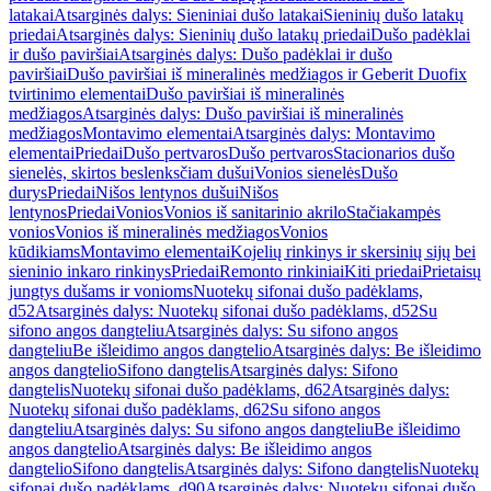
latakai
Atsarginės dalys: Sieniniai dušo latakai
Sieninių dušo latakų
priedai
Atsarginės dalys: Sieninių dušo latakų priedai
Dušo padėklai
ir dušo paviršiai
Atsarginės dalys: Dušo padėklai ir dušo
paviršiai
Dušo paviršiai iš mineralinės medžiagos ir Geberit Duofix
tvirtinimo elementai
Dušo paviršiai iš mineralinės
medžiagos
Atsarginės dalys: Dušo paviršiai iš mineralinės
medžiagos
Montavimo elementai
Atsarginės dalys: Montavimo
elementai
Priedai
Dušo pertvaros
Dušo pertvaros
Stacionarios dušo
sienelės, skirtos beslenksčiam dušui
Vonios sienelės
Dušo
durys
Priedai
Nišos lentynos dušui
Nišos
lentynos
Priedai
Vonios
Vonios iš sanitarinio akrilo
Stačiakampės
vonios
Vonios iš mineralinės medžiagos
Vonios
kūdikiams
Montavimo elementai
Kojelių rinkinys ir skersinių sijų bei
sieninio inkaro rinkinys
Priedai
Remonto rinkiniai
Kiti priedai
Prietaisų
jungtys dušams ir vonioms
Nuotekų sifonai dušo padėklams,
d52
Atsarginės dalys: Nuotekų sifonai dušo padėklams, d52
Su
sifono angos dangteliu
Atsarginės dalys: Su sifono angos
dangteliu
Be išleidimo angos dangtelio
Atsarginės dalys: Be išleidimo
angos dangtelio
Sifono dangtelis
Atsarginės dalys: Sifono
dangtelis
Nuotekų sifonai dušo padėklams, d62
Atsarginės dalys:
Nuotekų sifonai dušo padėklams, d62
Su sifono angos
dangteliu
Atsarginės dalys: Su sifono angos dangteliu
Be išleidimo
angos dangtelio
Atsarginės dalys: Be išleidimo angos
dangtelio
Sifono dangtelis
Atsarginės dalys: Sifono dangtelis
Nuotekų
sifonai dušo padėklams, d90
Atsarginės dalys: Nuotekų sifonai dušo