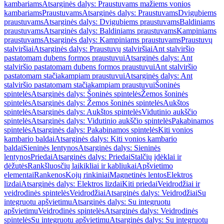
kambariams
Atsarginės dalys: Praustuvams mažiems vonios
kambariams
Praustuvams
Atsarginės dalys: Praustuvams
Dvigubiems
praustuvams
Atsarginės dalys: Dvigubiems praustuvams
Baldiniams
praustuvams
Atsarginės dalys: Baldiniams praustuvams
Kampiniams
praustuvams
Atsarginės dalys: Kampiniams praustuvams
Praustuvų
stalviršiai
Atsarginės dalys: Praustuvų stalviršiai
Ant stalviršio
pastatomam dubens formos praustuvui
Atsarginės dalys: Ant
stalviršio pastatomam dubens formos praustuvui
Ant stalviršio
pastatomam stačiakampiam praustuvui
Atsarginės dalys: Ant
stalviršio pastatomam stačiakampiam praustuvui
Šoninės
spintelės
Atsarginės dalys: Šoninės spintelės
Žemos šoninės
spintelės
Atsarginės dalys: Žemos šoninės spintelės
Aukštos
spintelės
Atsarginės dalys: Aukštos spintelės
Vidutinio aukščio
spintelės
Atsarginės dalys: Vidutinio aukščio spintelės
Pakabinamos
spintelės
Atsarginės dalys: Pakabinamos spintelės
Kiti vonios
kambario baldai
Atsarginės dalys: Kiti vonios kambario
baldai
Sieninės lentynos
Atsarginės dalys: Sieninės
lentynos
Priedai
Atsarginės dalys: Priedai
Stalčių įdėklai ir
dėžutės
Rankšluosčių laikikliai ir kabliukai
Apšvietimo
elementai
Rankenos
Kojų rinkiniai
Magnetinės lentos
Elektros
lizdai
Atsarginės dalys: Elektros lizdai
Kiti priedai
Veidrodžiai ir
veidrodinės spintelės
Veidrodžiai
Atsarginės dalys: Veidrodžiai
Su
integruotu apšvietimu
Atsarginės dalys: Su integruotu
apšvietimu
Veidrodinės spintelės
Atsarginės dalys: Veidrodinės
spintelės
Su integruotu apšvietimu
Atsarginės dalys: Su integruotu