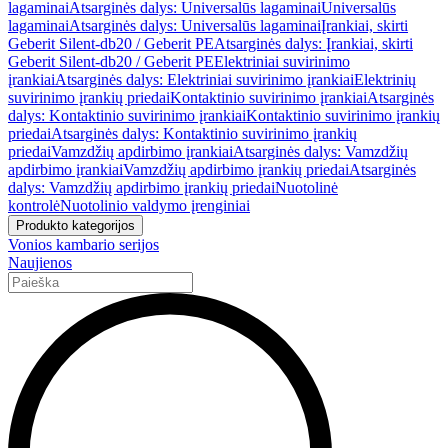
lagaminai
Atsarginės dalys: Universalūs lagaminai
Universalūs
lagaminai
Atsarginės dalys: Universalūs lagaminai
Įrankiai, skirti
Geberit Silent-db20 / Geberit PE
Atsarginės dalys: Įrankiai, skirti
Geberit Silent-db20 / Geberit PE
Elektriniai suvirinimo
įrankiai
Atsarginės dalys: Elektriniai suvirinimo įrankiai
Elektrinių
suvirinimo įrankių priedai
Kontaktinio suvirinimo įrankiai
Atsarginės
dalys: Kontaktinio suvirinimo įrankiai
Kontaktinio suvirinimo įrankių
priedai
Atsarginės dalys: Kontaktinio suvirinimo įrankių
priedai
Vamzdžių apdirbimo įrankiai
Atsarginės dalys: Vamzdžių
apdirbimo įrankiai
Vamzdžių apdirbimo įrankių priedai
Atsarginės
dalys: Vamzdžių apdirbimo įrankių priedai
Nuotolinė
kontrolė
Nuotolinio valdymo įrenginiai
Produkto kategorijos
Vonios kambario serijos
Naujienos