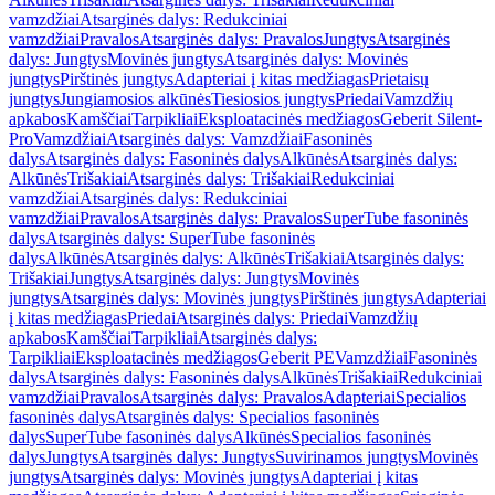
vamzdžiai
Atsarginės dalys: Redukciniai
vamzdžiai
Pravalos
Atsarginės dalys: Pravalos
Jungtys
Atsarginės
dalys: Jungtys
Movinės jungtys
Atsarginės dalys: Movinės
jungtys
Pirštinės jungtys
Adapteriai į kitas medžiagas
Prietaisų
jungtys
Jungiamosios alkūnės
Tiesiosios jungtys
Priedai
Vamzdžių
apkabos
Kamščiai
Tarpikliai
Eksploatacinės medžiagos
Geberit Silent-
Pro
Vamzdžiai
Atsarginės dalys: Vamzdžiai
Fasoninės
dalys
Atsarginės dalys: Fasoninės dalys
Alkūnės
Atsarginės dalys:
Alkūnės
Trišakiai
Atsarginės dalys: Trišakiai
Redukciniai
vamzdžiai
Atsarginės dalys: Redukciniai
vamzdžiai
Pravalos
Atsarginės dalys: Pravalos
SuperTube fasoninės
dalys
Atsarginės dalys: SuperTube fasoninės
dalys
Alkūnės
Atsarginės dalys: Alkūnės
Trišakiai
Atsarginės dalys:
Trišakiai
Jungtys
Atsarginės dalys: Jungtys
Movinės
jungtys
Atsarginės dalys: Movinės jungtys
Pirštinės jungtys
Adapteriai
į kitas medžiagas
Priedai
Atsarginės dalys: Priedai
Vamzdžių
apkabos
Kamščiai
Tarpikliai
Atsarginės dalys:
Tarpikliai
Eksploatacinės medžiagos
Geberit PE
Vamzdžiai
Fasoninės
dalys
Atsarginės dalys: Fasoninės dalys
Alkūnės
Trišakiai
Redukciniai
vamzdžiai
Pravalos
Atsarginės dalys: Pravalos
Adapteriai
Specialios
fasoninės dalys
Atsarginės dalys: Specialios fasoninės
dalys
SuperTube fasoninės dalys
Alkūnės
Specialios fasoninės
dalys
Jungtys
Atsarginės dalys: Jungtys
Suvirinamos jungtys
Movinės
jungtys
Atsarginės dalys: Movinės jungtys
Adapteriai į kitas