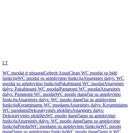
LT
WC puodai ir pisuarai
Geberit AquaClean WC puodai su bidė
funkcija
WC puodai su apiplovimo funkcija
Atsarginės dalys: WC
puodai su apiplovimo funkcija
Pakabinami WC puodai
Atsarginės
dalys: Pakabinami WC puodai
Pastatomi WC puodai
Atsarginės
dalys: Pastatomi WC puodai
WC puodo dangčiai su apiplovimo
funkcija
Atsarginės dalys: WC puodo dangčiai su apiplovimo
funkcija
Keraminiams WC puodams
Atsarginės dalys: Keraminiams
WC puodams
Dekoratyvinės plokštės
Atsarginės dalys:
Dekoratyvinės plokštės
WC puodų dangčiams su apiplovimo
funkcija
Atsarginės dalys: WC puodų dangčiams su apiplovimo
funkcija
Priedai
WC puodams su apiplovimo funkcija
WC puodų
dangčiams su apiplovimo funkcija
WC puodų dangčiams ir WC