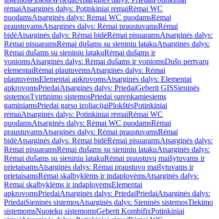
rėmai
Atsarginės dalys: Potinkiniai rėmai
Rėmai WC
puodams
Atsarginės dalys: Rėmai WC puodams
Rėmai
praustuvams
Atsarginės dalys: Rėmai praustuvams
Rėmai
bidė
Atsarginės dalys: Rėmai bidė
Rėmai pisuarams
Atsarginės dalys:
Rėmai pisuarams
Rėmai dušams su sieniniu lataku
Atsarginės dalys:
Rėmai dušams su sieniniu lataku
Rėmai dušams ir
vonioms
Atsarginės dalys: Rėmai dušams ir vonioms
Dušo pertvarų
elementai
Rėmai plautuvėms
Atsarginės dalys: Rėmai
plautuvėms
Elementai apkrovoms
Atsarginės dalys: Elementai
apkrovoms
Priedai
Atsarginės dalys: Priedai
Geberit GIS
Sieninės
sistemos
Tvirtinimo sistemos
Priedai surenkamiesiems
gaminiams
Priedai garso izoliacijai
Plokštės
Potinkiniai
rėmai
Atsarginės dalys: Potinkiniai rėmai
Rėmai WC
puodams
Atsarginės dalys: Rėmai WC puodams
Rėmai
praustuvams
Atsarginės dalys: Rėmai praustuvams
Rėmai
bidė
Atsarginės dalys: Rėmai bidė
Rėmai pisuarams
Atsarginės dalys:
Rėmai pisuarams
Rėmai dušams su sieniniu lataku
Atsarginės dalys:
Rėmai dušams su sieniniu lataku
Rėmai praustuvų maišytuvams ir
prietaisams
Atsarginės dalys: Rėmai praustuvų maišytuvams ir
prietaisams
Rėmai skalbyklėms ir indaplovėms
Atsarginės dalys:
Rėmai skalbyklėms ir indaplovėms
Elementai
apkrovoms
Priedai
Atsarginės dalys: Priedai
Priedai
Atsarginės dalys:
Priedai
Sieninės sistemos
Atsarginės dalys: Sieninės sistemos
Tiekimo
sistemoms
Nuotekų sistemoms
Geberit Kombifix
Potinkiniai