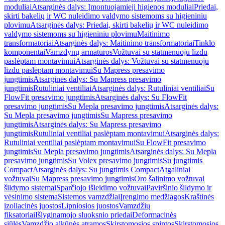
moduliai
Atsarginės dalys: Įmontuojamieji higienos moduliai
Priedai,
skirti bakelių ir WC nuleidimo valdymo sistemoms su higieniniu
plovimu
Atsarginės dalys: Priedai, skirti bakelių ir WC nuleidimo
valdymo sistemoms su higieniniu plovimu
Maitinimo
transformatoriai
Atsarginės dalys: Maitinimo transformatoriai
Tinklo
komponentai
Vamzdynų armatūros
Vožtuvai su statmenuoju lizdu
paslėptam montavimui
Atsarginės dalys: Vožtuvai su statmenuoju
lizdu paslėptam montavimui
Su Mapress presavimo
jungtimis
Atsarginės dalys: Su Mapress presavimo
jungtimis
Rutuliniai ventiliai
Atsarginės dalys: Rutuliniai ventiliai
Su
FlowFit presavimo jungtimis
Atsarginės dalys: Su FlowFit
presavimo jungtimis
Su Mepla presavimo jungtimis
Atsarginės dalys:
Su Mepla presavimo jungtimis
Su Mapress presavimo
jungtimis
Atsarginės dalys: Su Mapress presavimo
jungtimis
Rutuliniai ventiliai paslėptam montavimui
Atsarginės dalys:
Rutuliniai ventiliai paslėptam montavimui
Su FlowFit presavimo
jungtimis
Su Mepla presavimo jungtimis
Atsarginės dalys: Su Mepla
presavimo jungtimis
Su Volex presavimo jungtimis
Su jungtimis
Compact
Atsarginės dalys: Su jungtimis Compact
Atgaliniai
vožtuvai
Su Mapress presavimo jungtimis
Oro šalinimo vožtuvai
šildymo sistemai
Sparčiojo išleidimo vožtuvai
Paviršinio šildymo ir
vėsinimo sistema
Sistemos vamzdžiai
Įrengimo medžiagos
Kraštinės
izoliacinės juostos
Lipniosios juostos
Vamzdžių
fiksatoriai
Išlyginamojo sluoksnio priedai
Deformacinės
siūlės
Vamzdžio alkūnės atramos
Skirstomosios spintos
Skirstomosios