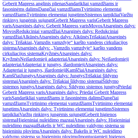
Geberit Mapress anglinis plienas
Sandarikliai vamzdžiams ir
fasoninėms dalims
Dangčiai vamzdžiams
Tvirtinimo elementai
vamzdžiams
Tvirtinimo elementai jungtims
Sistemos tarpikliai
Varžtų
rinkinys jungėmis sujungti
Geberit Mapress varis
Geberit Mapress
varis
Atsarginės dalys: Geberit Mapress varis
Movos
Atsarginės dalys:
Movos
Redukciniai vamzdžiai
Atsarginės dalys: Redukciniai
vamzdžiai
Alkūnės
Atsarginės dalys: Alkūnės
Trišakiai
Atsarginės
dalys: Trišakiai
„Vamzdis vamzdyje“ karšto vandens cirkuliacijos
sistema
Atsarginės dalys: „Vamzdis vamzdyje“ karšto vandens
cirkuliacijos sistema
Kryžmės
Atsarginės dalys:
Kryžmės
Neišardomieji adapteriai
Atsarginės dalys: Neišardomieji
adapteriai
Adapteriai ir jungtys, išardomieji
Atsarginės dalys:
Adapteriai ir jungtys, išardomieji
Kamščiai
Atsarginės dalys:
Kamščiai
Jungtys
Atsarginės dalys: Jungtys
Trišakiai šildymo
sistemai
Atsarginės dalys: Trišakiai šildymo sistemai
Šildymo
sistemos jungtys
Atsarginės dalys: Šildymo sistemos jungtys
Priedai
Geberit Mapress varis
Atsarginės dalys: Priedai Geberit Mapress
varis
Sandarikliai vamzdžiams ir fasoninėms dalims
Dangčiai
vamzdžiams
Tvirtinimo elementai vamzdžiams
Tvirtinimo elementai
jungtims
Atsarginės dalys: Tvirtinimo elementai jungtims
Sistemos
tarpikliai
Varžtų rinkinys jungėmis sujungti
Geberit higienos
sistema
Higieniniai nuleidimo mazgai
Atsarginės dalys: Higieniniai
nuleidimo mazgai
Bakelis ir WC nuleidimo valdymo sistema su
higieniniu plovimu
Atsarginės dalys: Bakelis ir WC nuleidimo
valdymo sistema su higieniniu plovimu
Įmontuojamieji higienos