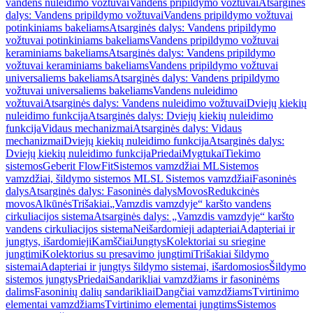
vandens nuleidimo vožtuvai
Vandens pripildymo vožtuvai
Atsarginės
dalys: Vandens pripildymo vožtuvai
Vandens pripildymo vožtuvai
potinkiniams bakeliams
Atsarginės dalys: Vandens pripildymo
vožtuvai potinkiniams bakeliams
Vandens pripildymo vožtuvai
keraminiams bakeliams
Atsarginės dalys: Vandens pripildymo
vožtuvai keraminiams bakeliams
Vandens pripildymo vožtuvai
universaliems bakeliams
Atsarginės dalys: Vandens pripildymo
vožtuvai universaliems bakeliams
Vandens nuleidimo
vožtuvai
Atsarginės dalys: Vandens nuleidimo vožtuvai
Dviejų kiekių
nuleidimo funkcija
Atsarginės dalys: Dviejų kiekių nuleidimo
funkcija
Vidaus mechanizmai
Atsarginės dalys: Vidaus
mechanizmai
Dviejų kiekių nuleidimo funkcija
Atsarginės dalys:
Dviejų kiekių nuleidimo funkcija
Priedai
Mygtukai
Tiekimo
sistemos
Geberit FlowFit
Sistemos vamzdžiai ML
Sistemos
vamzdžiai, šildymo sistemos ML
SL Sistemos vamzdžiai
Fasoninės
dalys
Atsarginės dalys: Fasoninės dalys
Movos
Redukcinės
movos
Alkūnės
Trišakiai
„Vamzdis vamzdyje“ karšto vandens
cirkuliacijos sistema
Atsarginės dalys: „Vamzdis vamzdyje“ karšto
vandens cirkuliacijos sistema
Neišardomieji adapteriai
Adapteriai ir
jungtys, išardomieji
Kamščiai
Jungtys
Kolektoriai su sriegine
jungtimi
Kolektorius su presavimo jungtimi
Trišakiai šildymo
sistemai
Adapteriai ir jungtys šildymo sistemai, išardomosios
Šildymo
sistemos jungtys
Priedai
Sandarikliai vamzdžiams ir fasoninėms
dalims
Fasoninių dalių sandarikliai
Dangčiai vamzdžiams
Tvirtinimo
elementai vamzdžiams
Tvirtinimo elementai jungtims
Sistemos