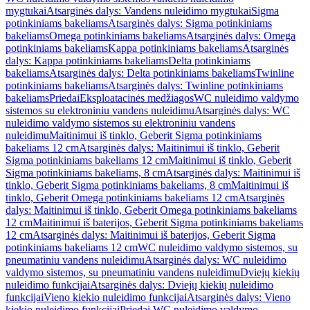
mygtukai
Atsarginės dalys: Vandens nuleidimo mygtukai
Sigma
potinkiniams bakeliams
Atsarginės dalys: Sigma potinkiniams
bakeliams
Omega potinkiniams bakeliams
Atsarginės dalys: Omega
potinkiniams bakeliams
Kappa potinkiniams bakeliams
Atsarginės
dalys: Kappa potinkiniams bakeliams
Delta potinkiniams
bakeliams
Atsarginės dalys: Delta potinkiniams bakeliams
Twinline
potinkiniams bakeliams
Atsarginės dalys: Twinline potinkiniams
bakeliams
Priedai
Eksploatacinės medžiagos
WC nuleidimo valdymo
sistemos su elektroniniu vandens nuleidimu
Atsarginės dalys: WC
nuleidimo valdymo sistemos su elektroniniu vandens
nuleidimu
Maitinimui iš tinklo, Geberit Sigma potinkiniams
bakeliams 12 cm
Atsarginės dalys: Maitinimui iš tinklo, Geberit
Sigma potinkiniams bakeliams 12 cm
Maitinimui iš tinklo, Geberit
Sigma potinkiniams bakeliams, 8 cm
Atsarginės dalys: Maitinimui iš
tinklo, Geberit Sigma potinkiniams bakeliams, 8 cm
Maitinimui iš
tinklo, Geberit Omega potinkiniams bakeliams 12 cm
Atsarginės
dalys: Maitinimui iš tinklo, Geberit Omega potinkiniams bakeliams
12 cm
Maitinimui iš baterijos, Geberit Sigma potinkiniams bakeliams
12 cm
Atsarginės dalys: Maitinimui iš baterijos, Geberit Sigma
potinkiniams bakeliams 12 cm
WC nuleidimo valdymo sistemos, su
pneumatiniu vandens nuleidimu
Atsarginės dalys: WC nuleidimo
valdymo sistemos, su pneumatiniu vandens nuleidimu
Dviejų kiekių
nuleidimo funkcijai
Atsarginės dalys: Dviejų kiekių nuleidimo
funkcijai
Vieno kiekio nuleidimo funkcijai
Atsarginės dalys: Vieno
kiekio nuleidimo funkcijai
Priedai WC nuleidimo valdymo