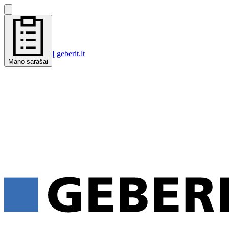
Į geberit.lt
Mano sąrašai