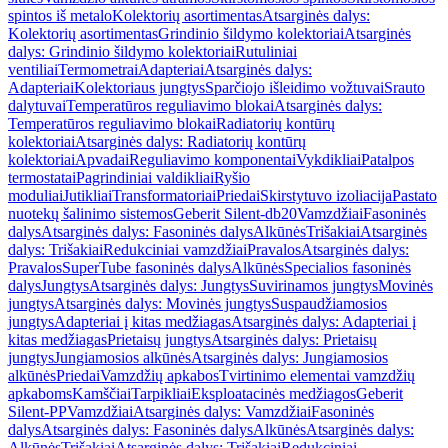
spintos iš metalo
Kolektorių asortimentas
Atsarginės dalys:
Kolektorių asortimentas
Grindinio šildymo kolektoriai
Atsarginės
dalys: Grindinio šildymo kolektoriai
Rutuliniai
ventiliai
Termometrai
Adapteriai
Atsarginės dalys:
Adapteriai
Kolektoriaus jungtys
Sparčiojo išleidimo vožtuvai
Srauto
dalytuvai
Temperatūros reguliavimo blokai
Atsarginės dalys:
Temperatūros reguliavimo blokai
Radiatorių kontūrų
kolektoriai
Atsarginės dalys: Radiatorių kontūrų
kolektoriai
Apvadai
Reguliavimo komponentai
Vykdikliai
Patalpos
termostatai
Pagrindiniai valdikliai
Ryšio
moduliai
Jutikliai
Transformatoriai
Priedai
Skirstytuvo izoliacija
Pastato
nuotekų šalinimo sistemos
Geberit Silent-db20
Vamzdžiai
Fasoninės
dalys
Atsarginės dalys: Fasoninės dalys
Alkūnės
Trišakiai
Atsarginės
dalys: Trišakiai
Redukciniai vamzdžiai
Pravalos
Atsarginės dalys:
Pravalos
SuperTube fasoninės dalys
Alkūnės
Specialios fasoninės
dalys
Jungtys
Atsarginės dalys: Jungtys
Suvirinamos jungtys
Movinės
jungtys
Atsarginės dalys: Movinės jungtys
Suspaudžiamosios
jungtys
Adapteriai į kitas medžiagas
Atsarginės dalys: Adapteriai į
kitas medžiagas
Prietaisų jungtys
Atsarginės dalys: Prietaisų
jungtys
Jungiamosios alkūnės
Atsarginės dalys: Jungiamosios
alkūnės
Priedai
Vamzdžių apkabos
Tvirtinimo elementai vamzdžių
apkaboms
Kamščiai
Tarpikliai
Eksploatacinės medžiagos
Geberit
Silent-PP
Vamzdžiai
Atsarginės dalys: Vamzdžiai
Fasoninės
dalys
Atsarginės dalys: Fasoninės dalys
Alkūnės
Atsarginės dalys:
Alkūnės
Trišakiai
Atsarginės dalys: Trišakiai
Redukciniai