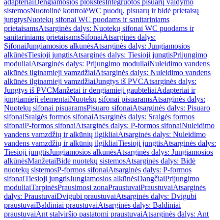
adapteriai
Dengiamosios plokštės
Integruotos pisuarų valdymo
sistemos
Nuotolinė kontrolė
WC puodų, pisuarų ir bidė prietaisų
jungtys
Nuotekų sifonai WC puodams ir sanitariniams
prietaisams
Atsarginės dalys: Nuotekų sifonai WC puodams ir
sanitariniams prietaisams
Sifonai
Atsarginės dalys:
Sifonai
Jungiamosios alkūnės
Atsarginės dalys: Jungiamosios
alkūnės
Tiesioji jungtis
Atsarginės dalys: Tiesioji jungtis
Prijungimo
moduliai
Atsarginės dalys: Prijungimo moduliai
Nuleidimo vandens
alkūnės ilginamieji vamzdžiai
Atsarginės dalys: Nuleidimo vandens
alkūnės ilginamieji vamzdžiai
Jungtys iš PVC
Atsarginės dalys:
Jungtys iš PVC
Manžetai ir dengiamieji gaubteliai
Adapteriai ir
jungiamieji elementai
Nuotekų sifonai pisuarams
Atsarginės dalys:
Nuotekų sifonai pisuarams
Pisuaro sifonai
Atsarginės dalys: Pisuaro
sifonai
Sraigės formos sifonai
Atsarginės dalys: Sraigės formos
sifonai
P-formos sifonai
Atsarginės dalys: P-formos sifonai
Nuleidimo
vandens vamzdžių ir alkūnių ilgikliai
Atsarginės dalys: Nuleidimo
vandens vamzdžių ir alkūnių ilgikliai
Tiesioji jungtis
Atsarginės dalys:
Tiesioji jungtis
Jungiamosios alkūnės
Atsarginės dalys: Jungiamosios
alkūnės
Manžetai
Bidė nuotekų sistemos
Atsarginės dalys: Bidė
nuotekų sistemos
P-formos sifonai
Atsarginės dalys: P-formos
sifonai
Tiesioji jungtis
Jungiamosios alkūnės
Dangčiai
Prijungimo
moduliai
Tarpinės
Prausimosi zona
Praustuvai
Praustuvai
Atsarginės
dalys: Praustuvai
Dvigubi praustuvai
Atsarginės dalys: Dvigubi
praustuvai
Baldiniai praustuvai
Atsarginės dalys: Baldiniai
praustuvai
Ant stalviršio pastatomi praustuvai
Atsarginės dalys: Ant