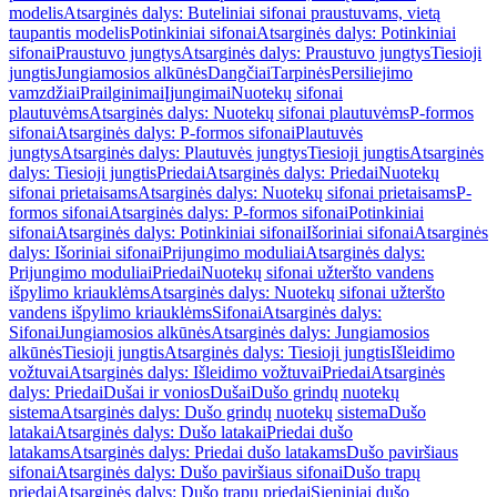
modelis
Atsarginės dalys: Buteliniai sifonai praustuvams, vietą
taupantis modelis
Potinkiniai sifonai
Atsarginės dalys: Potinkiniai
sifonai
Praustuvo jungtys
Atsarginės dalys: Praustuvo jungtys
Tiesioji
jungtis
Jungiamosios alkūnės
Dangčiai
Tarpinės
Persiliejimo
vamzdžiai
Prailginimai
Įjungimai
Nuotekų sifonai
plautuvėms
Atsarginės dalys: Nuotekų sifonai plautuvėms
P-formos
sifonai
Atsarginės dalys: P-formos sifonai
Plautuvės
jungtys
Atsarginės dalys: Plautuvės jungtys
Tiesioji jungtis
Atsarginės
dalys: Tiesioji jungtis
Priedai
Atsarginės dalys: Priedai
Nuotekų
sifonai prietaisams
Atsarginės dalys: Nuotekų sifonai prietaisams
P-
formos sifonai
Atsarginės dalys: P-formos sifonai
Potinkiniai
sifonai
Atsarginės dalys: Potinkiniai sifonai
Išoriniai sifonai
Atsarginės
dalys: Išoriniai sifonai
Prijungimo moduliai
Atsarginės dalys:
Prijungimo moduliai
Priedai
Nuotekų sifonai užteršto vandens
išpylimo kriauklėms
Atsarginės dalys: Nuotekų sifonai užteršto
vandens išpylimo kriauklėms
Sifonai
Atsarginės dalys:
Sifonai
Jungiamosios alkūnės
Atsarginės dalys: Jungiamosios
alkūnės
Tiesioji jungtis
Atsarginės dalys: Tiesioji jungtis
Išleidimo
vožtuvai
Atsarginės dalys: Išleidimo vožtuvai
Priedai
Atsarginės
dalys: Priedai
Dušai ir vonios
Dušai
Dušo grindų nuotekų
sistema
Atsarginės dalys: Dušo grindų nuotekų sistema
Dušo
latakai
Atsarginės dalys: Dušo latakai
Priedai dušo
latakams
Atsarginės dalys: Priedai dušo latakams
Dušo paviršiaus
sifonai
Atsarginės dalys: Dušo paviršiaus sifonai
Dušo trapų
priedai
Atsarginės dalys: Dušo trapų priedai
Sieniniai dušo