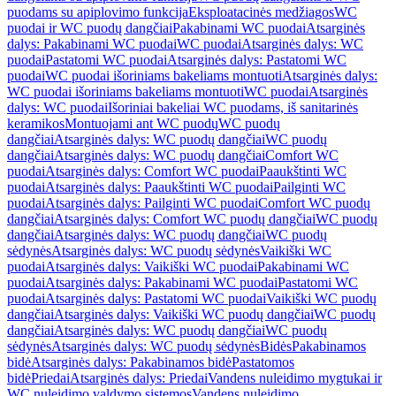
puodams su apiplovimo funkcija
Eksploatacinės medžiagos
WC
puodai ir WC puodų dangčiai
Pakabinami WC puodai
Atsarginės
dalys: Pakabinami WC puodai
WC puodai
Atsarginės dalys: WC
puodai
Pastatomi WC puodai
Atsarginės dalys: Pastatomi WC
puodai
WC puodai išoriniams bakeliams montuoti
Atsarginės dalys:
WC puodai išoriniams bakeliams montuoti
WC puodai
Atsarginės
dalys: WC puodai
Išoriniai bakeliai WC puodams, iš sanitarinės
keramikos
Montuojami ant WC puodų
WC puodų
dangčiai
Atsarginės dalys: WC puodų dangčiai
WC puodų
dangčiai
Atsarginės dalys: WC puodų dangčiai
Comfort WC
puodai
Atsarginės dalys: Comfort WC puodai
Paaukštinti WC
puodai
Atsarginės dalys: Paaukštinti WC puodai
Pailginti WC
puodai
Atsarginės dalys: Pailginti WC puodai
Comfort WC puodų
dangčiai
Atsarginės dalys: Comfort WC puodų dangčiai
WC puodų
dangčiai
Atsarginės dalys: WC puodų dangčiai
WC puodų
sėdynės
Atsarginės dalys: WC puodų sėdynės
Vaikiški WC
puodai
Atsarginės dalys: Vaikiški WC puodai
Pakabinami WC
puodai
Atsarginės dalys: Pakabinami WC puodai
Pastatomi WC
puodai
Atsarginės dalys: Pastatomi WC puodai
Vaikiški WC puodų
dangčiai
Atsarginės dalys: Vaikiški WC puodų dangčiai
WC puodų
dangčiai
Atsarginės dalys: WC puodų dangčiai
WC puodų
sėdynės
Atsarginės dalys: WC puodų sėdynės
Bidės
Pakabinamos
bidė
Atsarginės dalys: Pakabinamos bidė
Pastatomos
bidė
Priedai
Atsarginės dalys: Priedai
Vandens nuleidimo mygtukai ir
WC nuleidimo valdymo sistemos
Vandens nuleidimo