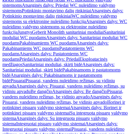
sistemoms
Atsarginės dalys: Priedai WC nuleidimo valdymo
sistemoms
Potinkinio montavimo dalių rinkiniai
Atsarginės dalys:
Potinkinio montavimo dalių rinkiniai
WC nuleidimo valdymo
sistemoms su elektronine nuleidimo funkcija
Atsarginės dalys: WC
nuleidimo valdymo sistemoms su elektronine nuleidimo
funkcija
Jungtys
Geberit Monolith sanitariniai moduliai
Sanitariniai
moduliai WC puodams
Atsarginės dalys: Sanitariniai moduliai WC
puodams
Pakabinamiems WC puodams
Atsarginės dalys:
Pakabinamiems WC puodams
Pastatomiems WC
puodams
Atsarginės dalys: Pastatomiems WC
puodams
Priedai
Atsarginės dalys: Priedai
Eksploatacinės
medžiagos
Sanitariniai moduliai, skirti bidė
Atsarginės dalys:
Sanitariniai moduliai, skirti bidė
Pakabinamoms ir pastatomoms
bidė
Atsarginės dalys: Pakabinamoms ir pastatomoms
bidė
Pisuarai
Pisuarai, vandens nuleidimo režimas, su vidiniu
apvadu
Atsarginės dalys: Pisuarai, vandens nuleidimo režimas, su
vidiniu apvadu
Be dangčio
Atsarginės dalys: Be dangčio
Pisuarai,
vandens nuleidimo režimas, be vidinio apvado
Atsarginės dalys:
Pisuarai, vandens nuleidimo režimas, be vidinio apvado
Išorinei ir
potinkinei pisuarų valdymo sistemai
Atsarginės dalys: Išorinei ir
potinkinei pisuarų valdymo sistemai
Su integruota pisuarų valdymo
sistema
Atsarginės dalys: Su integruota pisuarų valdymo
sistema
Integruotai pisuarų valdymo sistemai
Atsarginės dalys:
Integruotai pisuarų valdymo sistemai
Pisuarai, vandens nuleidimo