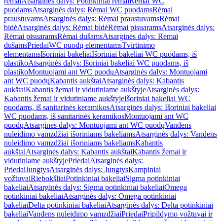
rėmai
Atsarginės dalys: Potinkiniai rėmai
Rėmai WC
puodams
Atsarginės dalys: Rėmai WC puodams
Rėmai
praustuvams
Atsarginės dalys: Rėmai praustuvams
Rėmai
bidė
Atsarginės dalys: Rėmai bidė
Rėmai pisuarams
Atsarginės dalys:
Rėmai pisuarams
Rėmai dušams
Atsarginės dalys: Rėmai
dušams
Priedai
WC puodų elementams
Tvirtinimo
elementams
Išoriniai bakeliai
Išoriniai bakeliai WC puodams, iš
plastiko
Atsarginės dalys: Išoriniai bakeliai WC puodams, iš
plastiko
Montuojami ant WC puodų
Atsarginės dalys: Montuojami
ant WC puodų
Kabantis aukštai
Atsarginės dalys: Kabantis
aukštai
Kabantis žemai ir vidutiniame aukštyje
Atsarginės dalys:
Kabantis žemai ir vidutiniame aukštyje
Išoriniai bakeliai WC
puodams, iš sanitarinės keramikos
Atsarginės dalys: Išoriniai bakeliai
WC puodams, iš sanitarinės keramikos
Montuojami ant WC
puodų
Atsarginės dalys: Montuojami ant WC puodų
Vandens
nuleidimo vamzdžiai išoriniams bakeliams
Atsarginės dalys: Vandens
nuleidimo vamzdžiai išoriniams bakeliams
Kabantis
aukštai
Atsarginės dalys: Kabantis aukštai
Kabantis žemai ir
vidutiniame aukštyje
Priedai
Atsarginės dalys:
Priedai
Jungtys
Atsarginės dalys: Jungtys
Kampiniai
vožtuvai
Riebokšliai
Potinkiniai bakeliai
Sigma potinkiniai
bakeliai
Atsarginės dalys: Sigma potinkiniai bakeliai
Omega
potinkiniai bakeliai
Atsarginės dalys: Omega potinkiniai
bakeliai
Delta potinkiniai bakeliai
Atsarginės dalys: Delta potinkiniai
bakeliai
Vandens nuleidimo vamzdžiai
Priedai
Pripildymo vožtuvai ir