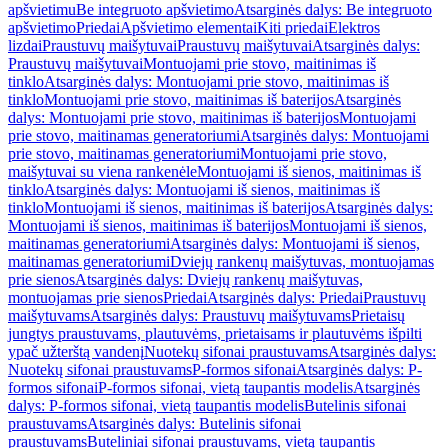
apšvietimu
Be integruoto apšvietimo
Atsarginės dalys: Be integruoto
apšvietimo
Priedai
Apšvietimo elementai
Kiti priedai
Elektros
lizdai
Praustuvų maišytuvai
Praustuvų maišytuvai
Atsarginės dalys:
Praustuvų maišytuvai
Montuojami prie stovo, maitinimas iš
tinklo
Atsarginės dalys: Montuojami prie stovo, maitinimas iš
tinklo
Montuojami prie stovo, maitinimas iš baterijos
Atsarginės
dalys: Montuojami prie stovo, maitinimas iš baterijos
Montuojami
prie stovo, maitinamas generatoriumi
Atsarginės dalys: Montuojami
prie stovo, maitinamas generatoriumi
Montuojami prie stovo,
maišytuvai su viena rankenėle
Montuojami iš sienos, maitinimas iš
tinklo
Atsarginės dalys: Montuojami iš sienos, maitinimas iš
tinklo
Montuojami iš sienos, maitinimas iš baterijos
Atsarginės dalys:
Montuojami iš sienos, maitinimas iš baterijos
Montuojami iš sienos,
maitinamas generatoriumi
Atsarginės dalys: Montuojami iš sienos,
maitinamas generatoriumi
Dviejų rankenų maišytuvas, montuojamas
prie sienos
Atsarginės dalys: Dviejų rankenų maišytuvas,
montuojamas prie sienos
Priedai
Atsarginės dalys: Priedai
Praustuvų
maišytuvams
Atsarginės dalys: Praustuvų maišytuvams
Prietaisų
jungtys praustuvams, plautuvėms, prietaisams ir plautuvėms išpilti
ypač užterštą vandenį
Nuotekų sifonai praustuvams
Atsarginės dalys:
Nuotekų sifonai praustuvams
P-formos sifonai
Atsarginės dalys: P-
formos sifonai
P-formos sifonai, vietą taupantis modelis
Atsarginės
dalys: P-formos sifonai, vietą taupantis modelis
Butelinis sifonai
praustuvams
Atsarginės dalys: Butelinis sifonai
praustuvams
Buteliniai sifonai praustuvams, vietą taupantis