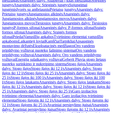
medžiagas
Atsarginės dalys: Adapteriai į kitas medžiagas
Srieginės
jungtys
Atsarginės dalys: Srieginės jungtys
Sujungimai
jungėmis
Įvorės su antbriauniu
Prietaisų jungtys
Atsarginės dalys:
Prietaisų jungtys
Jungiamosios alkūnės
Atsarginės dalys:
Jungiamosios alkūnės
Jungiamosios movos
Atsarginės dalys:
Jungiamosios movos
Tiesiosios jungtys
Atsarginės dalys: Tiesiosios
jungtys
P-formos sifonai
Atsarginės dalys: P-formos sifonai
Sraigės
formos sifonai
Atsarginės dalys: Sraigės formos
sifonai
Priedai
Vamzdžių apkabos
Tvirtinimo elementai vamzdžių
apkaboms
Laikantieji loviai
Kamščiai
Tarpikliai
Apsauginės
montavimo dėžutės
Eksploatacinės medžiagos
Oro vandens
pripildymo vožtuvai nuotekų šalinimo sistemai
Oro vandens
pripildymo vožtuvai
Atsarginės dalys: Oro vandens pripildymo
vožtuvai
Energiją sulaikantys vožtuvai
Geberit Pluvia stogo lietaus
nuotekų surinkimo ir nukreipimo sistema
Stogo įlajos
Atsarginės
dalys: Stogo įlajos
Stogo įlajos iki 12 l/s
Atsarginės dalys: Stogo
įlajos iki 12 l/s
Stogo įlajos iki 25 l/s
Atsarginės dalys: Stogo įlajos iki
25 l/s
Stogo įlajos iki 100 l/s
Atsarginės dalys: Stogo įlajos iki 100
l/s
Stogo įlajos latakams
Atsarginės dalys: Stogo įlajos latakams
Stogo
įlajos iki 12 l/s
Atsarginės dalys: Stogo įlajos iki 12 l/s
Stogo įlajos iki
25 l/s
Atsarginės dalys: Stogo įlajos iki 25 l/s
Garo izoliacijos
tvirtinimo elementai
Atsarginės dalys: Garo izoliacijos tvirtinimo
elementai
Stogo įlajoms iki 12 l/s
Atsarginės dalys: Stogo įlajoms iki
12 l/s
Stogo įlajoms iki 25 l/s
Avariniai persipylimo įtaisai
Atsarginės
dalys: Avariniai persipylimo įtaisai
Stogo įlajoms iki 12 l/s
Atsarginės