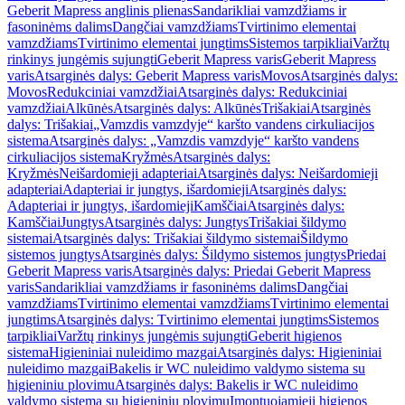
Geberit Mapress anglinis plienas
Sandarikliai vamzdžiams ir
fasoninėms dalims
Dangčiai vamzdžiams
Tvirtinimo elementai
vamzdžiams
Tvirtinimo elementai jungtims
Sistemos tarpikliai
Varžtų
rinkinys jungėmis sujungti
Geberit Mapress varis
Geberit Mapress
varis
Atsarginės dalys: Geberit Mapress varis
Movos
Atsarginės dalys:
Movos
Redukciniai vamzdžiai
Atsarginės dalys: Redukciniai
vamzdžiai
Alkūnės
Atsarginės dalys: Alkūnės
Trišakiai
Atsarginės
dalys: Trišakiai
„Vamzdis vamzdyje“ karšto vandens cirkuliacijos
sistema
Atsarginės dalys: „Vamzdis vamzdyje“ karšto vandens
cirkuliacijos sistema
Kryžmės
Atsarginės dalys:
Kryžmės
Neišardomieji adapteriai
Atsarginės dalys: Neišardomieji
adapteriai
Adapteriai ir jungtys, išardomieji
Atsarginės dalys:
Adapteriai ir jungtys, išardomieji
Kamščiai
Atsarginės dalys:
Kamščiai
Jungtys
Atsarginės dalys: Jungtys
Trišakiai šildymo
sistemai
Atsarginės dalys: Trišakiai šildymo sistemai
Šildymo
sistemos jungtys
Atsarginės dalys: Šildymo sistemos jungtys
Priedai
Geberit Mapress varis
Atsarginės dalys: Priedai Geberit Mapress
varis
Sandarikliai vamzdžiams ir fasoninėms dalims
Dangčiai
vamzdžiams
Tvirtinimo elementai vamzdžiams
Tvirtinimo elementai
jungtims
Atsarginės dalys: Tvirtinimo elementai jungtims
Sistemos
tarpikliai
Varžtų rinkinys jungėmis sujungti
Geberit higienos
sistema
Higieniniai nuleidimo mazgai
Atsarginės dalys: Higieniniai
nuleidimo mazgai
Bakelis ir WC nuleidimo valdymo sistema su
higieniniu plovimu
Atsarginės dalys: Bakelis ir WC nuleidimo
valdymo sistema su higieniniu plovimu
Įmontuojamieji higienos