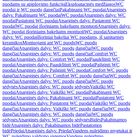
puodams su apiplovimo funkcija
Eksploatacinės medžiagos
WC
puodai ir WC puodų dangčiai
Pakabinami WC puodai
Atsarginės
dalys: Pakabinami WC puodai
WC puodai
Atsarginės dalys: WC
puodai
Pastatomi WC puodai
Atsarginės dalys: Pastatomi WC
puodai
WC puodai išoriniams bakeliams montuoti
Atsarginės dalys:
WC puodai išoriniams bakeliams montuoti
WC puodai
Atsarginės
dalys: WC puodai
Išoriniai bakeliai WC puodams, iš sanitarinės
keramikos
Montuojami ant WC puodų
WC puodų
dangčiai
Atsarginės dalys: WC puodų dangčiai
WC puodų
dangčiai
Atsarginės dalys: WC puodų dangčiai
Comfort WC
puodai
Atsarginės dalys: Comfort WC puodai
Paaukštinti WC
puodai
Atsarginės dalys: Paaukštinti WC puodai
Pailginti WC
puodai
Atsarginės dalys: Pailginti WC puodai
Comfort WC puodų
dangčiai
Atsarginės dalys: Comfort WC puodų dangčiai
WC puodų
dangčiai
Atsarginės dalys: WC puodų dangčiai
WC puodų
sėdynės
Atsarginės dalys: WC puodų sėdynės
Vaikiški WC
puodai
Atsarginės dalys: Vaikiški WC puodai
Pakabinami WC
puodai
Atsarginės dalys: Pakabinami WC puodai
Pastatomi WC
puodai
Atsarginės dalys: Pastatomi WC puodai
Vaikiški WC puodų
dangčiai
Atsarginės dalys: Vaikiški WC puodų dangčiai
WC puodų
dangčiai
Atsarginės dalys: WC puodų dangčiai
WC puodų
sėdynės
Atsarginės dalys: WC puodų sėdynės
Bidės
Pakabinamos
bidė
Atsarginės dalys: Pakabinamos bidė
Pastatomos
bidė
Priedai
Atsarginės dalys: Priedai
Vandens nuleidimo mygtukai ir
WC nuleidimo valdymo sistemos
Vandens nuleidimo