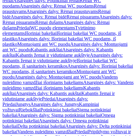
rėmai
Atsarginės dalys: Potinkiniai rėmai
Rėmai WC
puodams
Atsarginės dalys: Rėmai WC puodams
Rėmai
praustuvams
Atsarginės dalys: Rėmai praustuvams
Rėmai
bidė
Atsarginės dalys: Rėmai bidė
Rėmai pisuarams
Atsarginės dalys:
Rėmai pisuarams
Rėmai dušams
Atsarginės dalys: Rėmai
dušams
Priedai
WC puodų elementams
Tvirtinimo
elementams
Išoriniai bakeliai
Išoriniai bakeliai WC puodams, iš
plastiko
Atsarginės dalys: Išoriniai bakeliai WC puodams, iš
plastiko
Montuojami ant WC puodų
Atsarginės dalys: Montuojami
ant WC puodų
Kabantis aukštai
Atsarginės dalys: Kabantis
aukštai
Kabantis žemai ir vidutiniame aukštyje
Atsarginės dalys:
Kabantis žemai ir vidutiniame aukštyje
Išoriniai bakeliai WC
puodams, iš sanitarinės keramikos
Atsarginės dalys: Išoriniai bakeliai
WC puodams, iš sanitarinės keramikos
Montuojami ant WC
puodų
Atsarginės dalys: Montuojami ant WC puodų
Vandens
nuleidimo vamzdžiai išoriniams bakeliams
Atsarginės dalys: Vandens
nuleidimo vamzdžiai išoriniams bakeliams
Kabantis
aukštai
Atsarginės dalys: Kabantis aukštai
Kabantis žemai ir
vidutiniame aukštyje
Priedai
Atsarginės dalys:
Priedai
Jungtys
Atsarginės dalys: Jungtys
Kampiniai
vožtuvai
Riebokšliai
Potinkiniai bakeliai
Sigma potinkiniai
bakeliai
Atsarginės dalys: Sigma potinkiniai bakeliai
Omega
potinkiniai bakeliai
Atsarginės dalys: Omega potinkiniai
bakeliai
Delta potinkiniai bakeliai
Atsarginės dalys: Delta potinkiniai
bakeliai
Vandens nuleidimo vamzdžiai
Priedai
Pripildymo vožtuvai ir