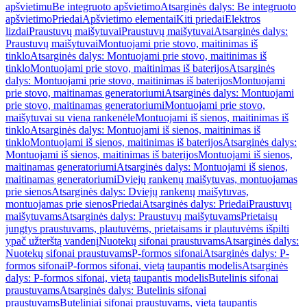
apšvietimu
Be integruoto apšvietimo
Atsarginės dalys: Be integruoto
apšvietimo
Priedai
Apšvietimo elementai
Kiti priedai
Elektros
lizdai
Praustuvų maišytuvai
Praustuvų maišytuvai
Atsarginės dalys:
Praustuvų maišytuvai
Montuojami prie stovo, maitinimas iš
tinklo
Atsarginės dalys: Montuojami prie stovo, maitinimas iš
tinklo
Montuojami prie stovo, maitinimas iš baterijos
Atsarginės
dalys: Montuojami prie stovo, maitinimas iš baterijos
Montuojami
prie stovo, maitinamas generatoriumi
Atsarginės dalys: Montuojami
prie stovo, maitinamas generatoriumi
Montuojami prie stovo,
maišytuvai su viena rankenėle
Montuojami iš sienos, maitinimas iš
tinklo
Atsarginės dalys: Montuojami iš sienos, maitinimas iš
tinklo
Montuojami iš sienos, maitinimas iš baterijos
Atsarginės dalys:
Montuojami iš sienos, maitinimas iš baterijos
Montuojami iš sienos,
maitinamas generatoriumi
Atsarginės dalys: Montuojami iš sienos,
maitinamas generatoriumi
Dviejų rankenų maišytuvas, montuojamas
prie sienos
Atsarginės dalys: Dviejų rankenų maišytuvas,
montuojamas prie sienos
Priedai
Atsarginės dalys: Priedai
Praustuvų
maišytuvams
Atsarginės dalys: Praustuvų maišytuvams
Prietaisų
jungtys praustuvams, plautuvėms, prietaisams ir plautuvėms išpilti
ypač užterštą vandenį
Nuotekų sifonai praustuvams
Atsarginės dalys:
Nuotekų sifonai praustuvams
P-formos sifonai
Atsarginės dalys: P-
formos sifonai
P-formos sifonai, vietą taupantis modelis
Atsarginės
dalys: P-formos sifonai, vietą taupantis modelis
Butelinis sifonai
praustuvams
Atsarginės dalys: Butelinis sifonai
praustuvams
Buteliniai sifonai praustuvams, vietą taupantis