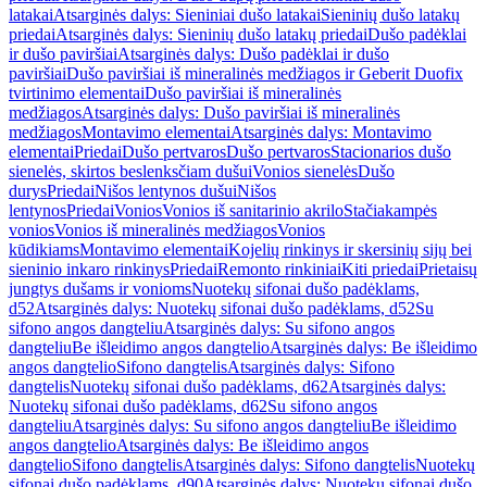
latakai
Atsarginės dalys: Sieniniai dušo latakai
Sieninių dušo latakų
priedai
Atsarginės dalys: Sieninių dušo latakų priedai
Dušo padėklai
ir dušo paviršiai
Atsarginės dalys: Dušo padėklai ir dušo
paviršiai
Dušo paviršiai iš mineralinės medžiagos ir Geberit Duofix
tvirtinimo elementai
Dušo paviršiai iš mineralinės
medžiagos
Atsarginės dalys: Dušo paviršiai iš mineralinės
medžiagos
Montavimo elementai
Atsarginės dalys: Montavimo
elementai
Priedai
Dušo pertvaros
Dušo pertvaros
Stacionarios dušo
sienelės, skirtos beslenksčiam dušui
Vonios sienelės
Dušo
durys
Priedai
Nišos lentynos dušui
Nišos
lentynos
Priedai
Vonios
Vonios iš sanitarinio akrilo
Stačiakampės
vonios
Vonios iš mineralinės medžiagos
Vonios
kūdikiams
Montavimo elementai
Kojelių rinkinys ir skersinių sijų bei
sieninio inkaro rinkinys
Priedai
Remonto rinkiniai
Kiti priedai
Prietaisų
jungtys dušams ir vonioms
Nuotekų sifonai dušo padėklams,
d52
Atsarginės dalys: Nuotekų sifonai dušo padėklams, d52
Su
sifono angos dangteliu
Atsarginės dalys: Su sifono angos
dangteliu
Be išleidimo angos dangtelio
Atsarginės dalys: Be išleidimo
angos dangtelio
Sifono dangtelis
Atsarginės dalys: Sifono
dangtelis
Nuotekų sifonai dušo padėklams, d62
Atsarginės dalys:
Nuotekų sifonai dušo padėklams, d62
Su sifono angos
dangteliu
Atsarginės dalys: Su sifono angos dangteliu
Be išleidimo
angos dangtelio
Atsarginės dalys: Be išleidimo angos
dangtelio
Sifono dangtelis
Atsarginės dalys: Sifono dangtelis
Nuotekų
sifonai dušo padėklams, d90
Atsarginės dalys: Nuotekų sifonai dušo