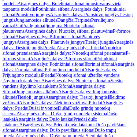
modelis
Atsarginės dalys: Buteliniai sifonai praustuvams, vietą
taupantis modelis
Potinkiniai sifonai
Atsarginės dalys: Potinkiniai
sifonai
Praustuvo jungtys
Atsarginės dalys: Praustuvo jungtys
Tiesioji
jungtis
Jungiamosios alkūnės
Dangčiai
Tarpinės
Persiliejimo
vamzdžiai
Prailginimai
Įjungimai
Nuotekų sifonai
plautuvėms
Atsarginės dalys: Nuotekų sifonai plautuvėms
P-formos
sifonai
Atsarginės dalys: P-formos sifonai
Plautuvės
jungtys
Atsarginės dalys: Plautuvės jungtys
Tiesioji jungtis
Atsarginės
dalys: Tiesioji jungtis
Priedai
Atsarginės dalys: Priedai
Nuotekų
sifonai prietaisams
Atsarginės dalys: Nuotekų sifonai prietaisams
P-
formos sifonai
Atsarginės dalys: P-formos sifonai
Potinkiniai
sifonai
Atsarginės dalys: Potinkiniai sifonai
Išoriniai sifonai
Atsarginės
dalys: Išoriniai sifonai
Prijungimo moduliai
Atsarginės dalys:
Prijungimo moduliai
Priedai
Nuotekų sifonai užteršto vandens
išpylimo kriauklėms
Atsarginės dalys: Nuotekų sifonai užteršto
vandens išpylimo kriauklėms
Sifonai
Atsarginės dalys:
Sifonai
Jungiamosios alkūnės
Atsarginės dalys: Jungiamosios
alkūnės
Tiesioji jungtis
Atsarginės dalys: Tiesioji jungtis
Išleidimo
vožtuvai
Atsarginės dalys: Išleidimo vožtuvai
Priedai
Atsarginės
dalys: Priedai
Dušai ir vonios
Dušai
Dušo grindų nuotekų
sistema
Atsarginės dalys: Dušo grindų nuotekų sistema
Dušo
latakai
Atsarginės dalys: Dušo latakai
Priedai dušo
latakams
Atsarginės dalys: Priedai dušo latakams
Dušo paviršiaus
sifonai
Atsarginės dalys: Dušo paviršiaus sifonai
Dušo trapų
priedai
Atsarginės dalys: Dušo trapų priedai
Sieniniai dušo