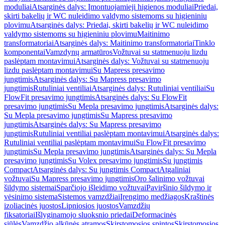
moduliai
Atsarginės dalys: Įmontuojamieji higienos moduliai
Priedai,
skirti bakelių ir WC nuleidimo valdymo sistemoms su higieniniu
plovimu
Atsarginės dalys: Priedai, skirti bakelių ir WC nuleidimo
valdymo sistemoms su higieniniu plovimu
Maitinimo
transformatoriai
Atsarginės dalys: Maitinimo transformatoriai
Tinklo
komponentai
Vamzdynų armatūros
Vožtuvai su statmenuoju lizdu
paslėptam montavimui
Atsarginės dalys: Vožtuvai su statmenuoju
lizdu paslėptam montavimui
Su Mapress presavimo
jungtimis
Atsarginės dalys: Su Mapress presavimo
jungtimis
Rutuliniai ventiliai
Atsarginės dalys: Rutuliniai ventiliai
Su
FlowFit presavimo jungtimis
Atsarginės dalys: Su FlowFit
presavimo jungtimis
Su Mepla presavimo jungtimis
Atsarginės dalys:
Su Mepla presavimo jungtimis
Su Mapress presavimo
jungtimis
Atsarginės dalys: Su Mapress presavimo
jungtimis
Rutuliniai ventiliai paslėptam montavimui
Atsarginės dalys:
Rutuliniai ventiliai paslėptam montavimui
Su FlowFit presavimo
jungtimis
Su Mepla presavimo jungtimis
Atsarginės dalys: Su Mepla
presavimo jungtimis
Su Volex presavimo jungtimis
Su jungtimis
Compact
Atsarginės dalys: Su jungtimis Compact
Atgaliniai
vožtuvai
Su Mapress presavimo jungtimis
Oro šalinimo vožtuvai
šildymo sistemai
Sparčiojo išleidimo vožtuvai
Paviršinio šildymo ir
vėsinimo sistema
Sistemos vamzdžiai
Įrengimo medžiagos
Kraštinės
izoliacinės juostos
Lipniosios juostos
Vamzdžių
fiksatoriai
Išlyginamojo sluoksnio priedai
Deformacinės
siūlės
Vamzdžio alkūnės atramos
Skirstomosios spintos
Skirstomosios