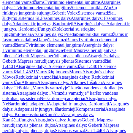
elementai vamzdžiams
Tvirtinimo elementai jungtims
Atsarginės
dalys: Tvirtinimo elementai jungtims
Sistemos tarpikliai
Varžtų
rinkinys jungėmis sujungti
Geberit Volex
Sistemos vamzdžiai,
šildymo sistemos SL
Fasoninės dalys
Atsarginės dalys: Fasoninės
dalys
Adapteriai ir jungtys, išardomieji
Atsarginės dalys: Adapteriai ir
jungtys, išardomieji
Jungtys
Kolektoriai su sriegine
jungtimi
Priedai
Atsarginės dalys: Priedai
Sandarikliai vamzdžiams ir
fasoninėms dalims
Dangčiai vamzdžiams
Tvirtinimo elementai
vamzdžiams
Tvirtinimo elementai jungtims
Atsarginės dalys:
Tvirtinimo elementai jungtims
Geberit Mapress nerūdijantysis
plienas
Geberit Mapress nerūdijantysis plienas
Atsarginės dalys:
Geberit Mapress nerūdijantysis plienas
Sistemos vamzdžiai
1.4401
Atsarginės dalys: Sistemos vamzdžiai 1.4401
Sistemos
vamzdžiai 1.4521
Vamzdžių įmovos
Movos
Atsarginės dalys:
Movos
Redukciniai vamzdžiai
Atsarginės dalys: Redukciniai
vamzdžiai
Alkūnės
Atsarginės dalys: Alkūnės
Trišakiai
Atsarginės
dalys: Trišakiai
„Vamzdis vamzdyje“ karšto vandens cirkuliacijos
sistema
Atsarginės dalys: „Vamzdis vamzdyje“ karšto vandens
cirkuliacijos sistema
Neišardomieji adapteriai
Atsarginės dalys:
Neišardomieji adapteriai
Adapteriai ir jungtys, išardomieji
Atsarginės
dalys: Adapteriai ir jungtys, išardomieji
Kompensatoriai
Atsarginės
dalys: Kompensatoriai
Kamščiai
Atsarginės dalys:
Kamščiai
Jungtys
Atsarginės dalys: Jungtys
Geberit Mapress
nerūdijantysis plienas, dujos
Atsarginės dalys: Geberit Mapress
nerūdijantysis plienas, dujos
Sistemos vamzdžiai 1.4401
Atsarginės