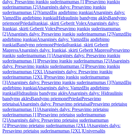
dalys: Presavimo įrankių suderinamumas [1]
Presavimo įrankių
suderinamumas [2]
Atsarginės dalys: Presavimo įrankių
suderinamumas [2]
Vamzdžių apdirbimo įrankiai
Atsarginės dalys:
Vamzdžių apdirbimo įrankiai
Hidraulinių bandymų aklės
Bandymo
priemonė
Priedai
Įrankiai, skirti Geberit Volex
Atsarginės dalys:
Įrankiai, skirti Geberit Volex
Presavimo įrankių suderinamumas
[2]
Atsarginės dalys: Presavimo įrankių suderinamumas [2]
Vamzdžių
apdirbimo įrankiai
Atsarginės dalys: Vamzdžių apdirbimo
įrankiai
Bandymo priemonė
Priedai
Įrankiai, skirti Geberit
Mapress
Atsarginės dalys: Įrankiai, skirti Geberit Mapress
Presavimo
įrankių suderinamumas [1]
Atsarginės dalys: Presavimo įrankių
suderinamumas [1]
Presavimo įrankių suderinamumas [2]
Atsarginės
dalys: Presavimo įrankių suderinamumas [2]
Presavimo įrankių
suderinamumas [2XL]
Atsarginės dalys: Presavimo įrankių
suderinamumas [2XL]
Presavimo įrankių suderinamumas
[3]
Atsarginės dalys: Presavimo įrankių suderinamumas [3]
Vamzdžių
apdirbimo įrankiai
Atsarginės dalys: Vamzdžių apdirbimo
įrankiai
Hidraulinių bandymų aklės
Atsarginės dalys: Hidraulinių
bandymų aklės
Bandymo priemonė
Priedai
Presavimo
prietaisai
Atsarginės dalys: Presavimo prietaisai
Presavimo prietaisų
suderinamumas [1]
Atsarginės dalys: Presavimo prietaisų
suderinamumas [1]
Presavimo prietaisų suderinamumas
[2]
Atsarginės dalys: Presavimo prietaisų suderinamumas
[2]
Presavimo prietaisų suderinamumas [2XL]
Atsarginės dalys:
Presavimo prietaisų suderinamumas [2XL]
Universalūs