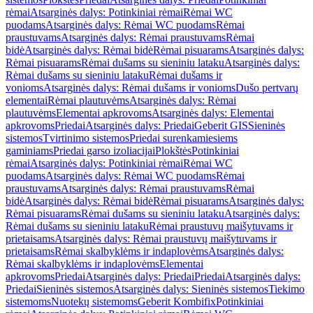
rėmai
Atsarginės dalys: Potinkiniai rėmai
Rėmai WC
puodams
Atsarginės dalys: Rėmai WC puodams
Rėmai
praustuvams
Atsarginės dalys: Rėmai praustuvams
Rėmai
bidė
Atsarginės dalys: Rėmai bidė
Rėmai pisuarams
Atsarginės dalys:
Rėmai pisuarams
Rėmai dušams su sieniniu lataku
Atsarginės dalys:
Rėmai dušams su sieniniu lataku
Rėmai dušams ir
vonioms
Atsarginės dalys: Rėmai dušams ir vonioms
Dušo pertvarų
elementai
Rėmai plautuvėms
Atsarginės dalys: Rėmai
plautuvėms
Elementai apkrovoms
Atsarginės dalys: Elementai
apkrovoms
Priedai
Atsarginės dalys: Priedai
Geberit GIS
Sieninės
sistemos
Tvirtinimo sistemos
Priedai surenkamiesiems
gaminiams
Priedai garso izoliacijai
Plokštės
Potinkiniai
rėmai
Atsarginės dalys: Potinkiniai rėmai
Rėmai WC
puodams
Atsarginės dalys: Rėmai WC puodams
Rėmai
praustuvams
Atsarginės dalys: Rėmai praustuvams
Rėmai
bidė
Atsarginės dalys: Rėmai bidė
Rėmai pisuarams
Atsarginės dalys:
Rėmai pisuarams
Rėmai dušams su sieniniu lataku
Atsarginės dalys:
Rėmai dušams su sieniniu lataku
Rėmai praustuvų maišytuvams ir
prietaisams
Atsarginės dalys: Rėmai praustuvų maišytuvams ir
prietaisams
Rėmai skalbyklėms ir indaplovėms
Atsarginės dalys:
Rėmai skalbyklėms ir indaplovėms
Elementai
apkrovoms
Priedai
Atsarginės dalys: Priedai
Priedai
Atsarginės dalys:
Priedai
Sieninės sistemos
Atsarginės dalys: Sieninės sistemos
Tiekimo
sistemoms
Nuotekų sistemoms
Geberit Kombifix
Potinkiniai