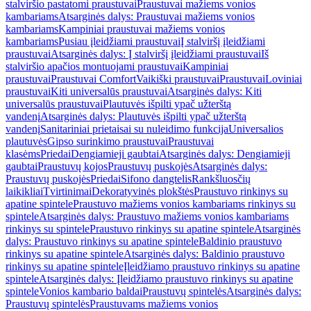
stalviršio pastatomi praustuvai
Praustuvai mažiems vonios
kambariams
Atsarginės dalys: Praustuvai mažiems vonios
kambariams
Kampiniai praustuvai mažiems vonios
kambariams
Pusiau įleidžiami praustuvai
Į stalviršį įleidžiami
praustuvai
Atsarginės dalys: Į stalviršį įleidžiami praustuvai
Iš
stalviršio apačios montuojami praustuvai
Kampiniai
praustuvai
Praustuvai Comfort
Vaikiški praustuvai
Praustuvai
Loviniai
praustuvai
Kiti universalūs praustuvai
Atsarginės dalys: Kiti
universalūs praustuvai
Plautuvės išpilti ypač užterštą
vandenį
Atsarginės dalys: Plautuvės išpilti ypač užterštą
vandenį
Sanitariniai prietaisai su nuleidimo funkcija
Universalios
plautuvės
Gipso surinkimo praustuvai
Praustuvai
klasėms
Priedai
Dengiamieji gaubtai
Atsarginės dalys: Dengiamieji
gaubtai
Praustuvų kojos
Praustuvų puskojės
Atsarginės dalys:
Praustuvų puskojės
Priedai
Sifono dangtelis
Rankšluosčių
laikikliai
Tvirtinimai
Dekoratyvinės plokštės
Praustuvo rinkinys su
apatine spintele
Praustuvo mažiems vonios kambariams rinkinys su
spintele
Atsarginės dalys: Praustuvo mažiems vonios kambariams
rinkinys su spintele
Praustuvo rinkinys su apatine spintele
Atsarginės
dalys: Praustuvo rinkinys su apatine spintele
Baldinio praustuvo
rinkinys su apatine spintele
Atsarginės dalys: Baldinio praustuvo
rinkinys su apatine spintele
Įleidžiamo praustuvo rinkinys su apatine
spintele
Atsarginės dalys: Įleidžiamo praustuvo rinkinys su apatine
spintele
Vonios kambario baldai
Praustuvų spintelės
Atsarginės dalys:
Praustuvų spintelės
Praustuvams mažiems vonios