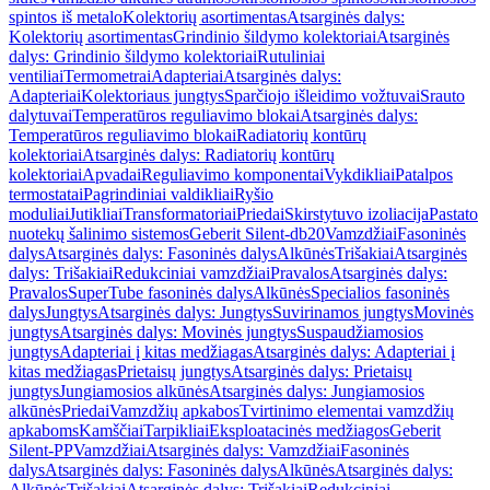
spintos iš metalo
Kolektorių asortimentas
Atsarginės dalys:
Kolektorių asortimentas
Grindinio šildymo kolektoriai
Atsarginės
dalys: Grindinio šildymo kolektoriai
Rutuliniai
ventiliai
Termometrai
Adapteriai
Atsarginės dalys:
Adapteriai
Kolektoriaus jungtys
Sparčiojo išleidimo vožtuvai
Srauto
dalytuvai
Temperatūros reguliavimo blokai
Atsarginės dalys:
Temperatūros reguliavimo blokai
Radiatorių kontūrų
kolektoriai
Atsarginės dalys: Radiatorių kontūrų
kolektoriai
Apvadai
Reguliavimo komponentai
Vykdikliai
Patalpos
termostatai
Pagrindiniai valdikliai
Ryšio
moduliai
Jutikliai
Transformatoriai
Priedai
Skirstytuvo izoliacija
Pastato
nuotekų šalinimo sistemos
Geberit Silent-db20
Vamzdžiai
Fasoninės
dalys
Atsarginės dalys: Fasoninės dalys
Alkūnės
Trišakiai
Atsarginės
dalys: Trišakiai
Redukciniai vamzdžiai
Pravalos
Atsarginės dalys:
Pravalos
SuperTube fasoninės dalys
Alkūnės
Specialios fasoninės
dalys
Jungtys
Atsarginės dalys: Jungtys
Suvirinamos jungtys
Movinės
jungtys
Atsarginės dalys: Movinės jungtys
Suspaudžiamosios
jungtys
Adapteriai į kitas medžiagas
Atsarginės dalys: Adapteriai į
kitas medžiagas
Prietaisų jungtys
Atsarginės dalys: Prietaisų
jungtys
Jungiamosios alkūnės
Atsarginės dalys: Jungiamosios
alkūnės
Priedai
Vamzdžių apkabos
Tvirtinimo elementai vamzdžių
apkaboms
Kamščiai
Tarpikliai
Eksploatacinės medžiagos
Geberit
Silent-PP
Vamzdžiai
Atsarginės dalys: Vamzdžiai
Fasoninės
dalys
Atsarginės dalys: Fasoninės dalys
Alkūnės
Atsarginės dalys:
Alkūnės
Trišakiai
Atsarginės dalys: Trišakiai
Redukciniai