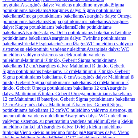
mygtukai
Atsarginės dalys: Vandens nuleidimo mygtukai
Sigma
potinkiniams bakeliams
Atsarginės dalys: Sigma potinkiniams
bakeliams
Omega potinkiniams bakeliams
Atsarginės dalys: Omega
potinkiniams bakeliams
Kappa potinkiniams bakeliams
Atsarginės
dalys: Kappa potinkiniams bakeliams
Delta potinkiniams
bakeliams
Atsarginės dalys: Delta potinkiniams bakeliams
Twinline
potinkiniams bakeliams
Atsarginės dalys: Twinline potinkiniams
bakeliams
Priedai
Eksploatacinės medžiagos
WC nuleidimo valdymo
sistemos su elektroniniu vandens nuleidimu
Atsarginės dalys: WC
nuleidimo valdymo sistemos su elektroniniu vandens
nuleidimu
Maitinimui iš tinklo, Geberit Sigma potinkiniams
bakeliams 12 cm
Atsarginės dalys: Maitinimui iš tinklo, Geberit
Sigma potinkiniams bakeliams 12 cm
Maitinimui iš tinklo, Geberit
Sigma potinkiniams bakeliams, 8 cm
Atsarginės dalys: Maitinimui iš
tinklo, Geberit Sigma potinkiniams bakeliams, 8 cm
Maitinimui iš
tinklo, Geberit Omega potinkiniams bakeliams 12 cm
Atsarginės
dalys: Maitinimui iš tinklo, Geberit Omega potinkiniams bakeliams
12 cm
Maitinimui iš baterijos, Geberit Sigma potinkiniams bakeliams
12 cm
Atsarginės dalys: Maitinimui iš baterijos, Geberit Sigma
potinkiniams bakeliams 12 cm
WC nuleidimo valdymo sistemos, su
pneumatiniu vandens nuleidimu
Atsarginės dalys: WC nuleidimo
valdymo sistemos, su pneumatiniu vandens nuleidimu
Dviejų kiekių
nuleidimo funkcijai
Atsarginės dalys: Dviejų kiekių nuleidimo
funkcijai
Vieno kiekio nuleidimo funkcijai
Atsarginės dalys: Vieno
kiekio nuleidimo funkcijai
Priedai WC nuleidimo valdymo