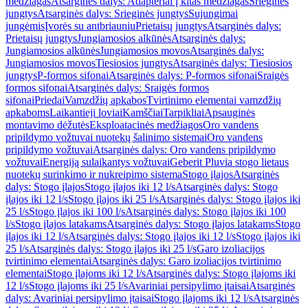
medžiagas
Atsarginės dalys: Adapteriai į kitas medžiagas
Srieginės
jungtys
Atsarginės dalys: Srieginės jungtys
Sujungimai
jungėmis
Įvorės su antbriauniu
Prietaisų jungtys
Atsarginės dalys:
Prietaisų jungtys
Jungiamosios alkūnės
Atsarginės dalys:
Jungiamosios alkūnės
Jungiamosios movos
Atsarginės dalys:
Jungiamosios movos
Tiesiosios jungtys
Atsarginės dalys: Tiesiosios
jungtys
P-formos sifonai
Atsarginės dalys: P-formos sifonai
Sraigės
formos sifonai
Atsarginės dalys: Sraigės formos
sifonai
Priedai
Vamzdžių apkabos
Tvirtinimo elementai vamzdžių
apkaboms
Laikantieji loviai
Kamščiai
Tarpikliai
Apsauginės
montavimo dėžutės
Eksploatacinės medžiagos
Oro vandens
pripildymo vožtuvai nuotekų šalinimo sistemai
Oro vandens
pripildymo vožtuvai
Atsarginės dalys: Oro vandens pripildymo
vožtuvai
Energiją sulaikantys vožtuvai
Geberit Pluvia stogo lietaus
nuotekų surinkimo ir nukreipimo sistema
Stogo įlajos
Atsarginės
dalys: Stogo įlajos
Stogo įlajos iki 12 l/s
Atsarginės dalys: Stogo
įlajos iki 12 l/s
Stogo įlajos iki 25 l/s
Atsarginės dalys: Stogo įlajos iki
25 l/s
Stogo įlajos iki 100 l/s
Atsarginės dalys: Stogo įlajos iki 100
l/s
Stogo įlajos latakams
Atsarginės dalys: Stogo įlajos latakams
Stogo
įlajos iki 12 l/s
Atsarginės dalys: Stogo įlajos iki 12 l/s
Stogo įlajos iki
25 l/s
Atsarginės dalys: Stogo įlajos iki 25 l/s
Garo izoliacijos
tvirtinimo elementai
Atsarginės dalys: Garo izoliacijos tvirtinimo
elementai
Stogo įlajoms iki 12 l/s
Atsarginės dalys: Stogo įlajoms iki
12 l/s
Stogo įlajoms iki 25 l/s
Avariniai persipylimo įtaisai
Atsarginės
dalys: Avariniai persipylimo įtaisai
Stogo įlajoms iki 12 l/s
Atsarginės