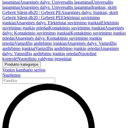
lagaminai
Atsarginės dalys: Universalūs lagaminai
Universalūs
lagaminai
Atsarginės dalys: Universalūs lagaminai
Įrankiai, skirti
Geberit Silent-db20 / Geberit PE
Atsarginės dalys: Įrankiai, skirti
Geberit Silent-db20 / Geberit PE
Elektriniai suvirinimo
įrankiai
Atsarginės dalys: Elektriniai suvirinimo įrankiai
Elektrinių
suvirinimo įrankių priedai
Kontaktinio suvirinimo įrankiai
Atsarginės
dalys: Kontaktinio suvirinimo įrankiai
Kontaktinio suvirinimo įrankių
priedai
Atsarginės dalys: Kontaktinio suvirinimo įrankių
priedai
Vamzdžių apdirbimo įrankiai
Atsarginės dalys: Vamzdžių
apdirbimo įrankiai
Vamzdžių apdirbimo įrankių priedai
Atsarginės
dalys: Vamzdžių apdirbimo įrankių priedai
Nuotolinė
kontrolė
Nuotolinio valdymo įrenginiai
Produkto kategorijos
Vonios kambario serijos
Naujienos