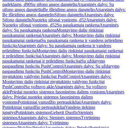
padėklams, d90
Su sifono angos dangteliu
Atsarginės dalys: Su
sifono angos dangteliu
Be išleidimo angos dangtelio
Atsarginės dalys:
Be išleidimo angos dangtelio
Sifono dangtelis
Atsarginės dalys:
Sifono dangtelis
Nuotekų sifonai vonioms, d52
Atsarginės dalys:
Nuotekų sifonai vonioms, d52
Su pasukamąja rankena
Atsarginės
dalys: Su pasukamąja rankena
Montavimo dalių rinkiniai
pasukamajai rankenai
Atsarginės dalys: Montavimo dalių rinkiniai
pasukamajai rankenai
Su pasukamąja rankena ir vandens prileidimo
funkcija
Atsarginės dalys: Su pasukamąja rankena ir vandens
prileidimo funkcija
Montavimo dalių rinkiniai pasukamajai rankenai
ir prileidimo funkcijai
Atsarginės dalys: Montavimo dalių rinkiniai
pasukamajai rankenai ir prileidimo funkcijai
Su uždarymo
paspaudimu funkcija PushControl
Atsarginės dalys: Su uždarymo
paspaudimu funkcija PushControl
Montavimo dalių rinkiniai
mygtukinio valdymo funkcijai PushControl
Atsarginės dalys:
Montavimo dalių rinkiniai mygtukinio valdymo funkcijai
PushControl
Su vožtuvo akle
Atsarginės dalys: Su vožtuvo
akle
Priedai nuotekų sistemos fasoninėms dalims vonioms
Atsarginės
dalys: Priedai nuotekų sistemos fasoninėms dalims
vonioms
Potinkiniai vamzdžio pertraukikliai
Atsarginės dalys:
Potinkiniai vamzdžio pertraukikliai
Vandens tiekimo
jungtys
Potinkinės sistemos
Geberit Duofix
Sieninės
sistemos
Atsarginės dalys: Sieninės sistemos
Tvirtinimo
sistemos
Atsarginės dalys: Tvirtinimo
sistemos
Plokštės
Priedai
Atsarginės dalys: Priedai
Potinkiniai