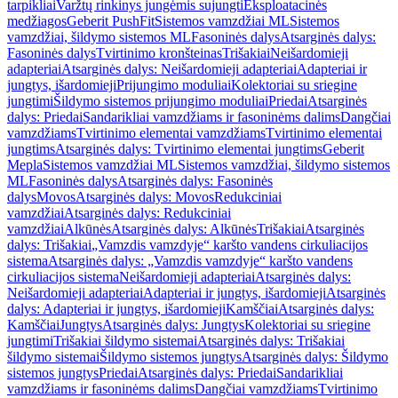
tarpikliai
Varžtų rinkinys jungėmis sujungti
Eksploatacinės
medžiagos
Geberit PushFit
Sistemos vamzdžiai ML
Sistemos
vamzdžiai, šildymo sistemos ML
Fasoninės dalys
Atsarginės dalys:
Fasoninės dalys
Tvirtinimo kronšteinas
Trišakiai
Neišardomieji
adapteriai
Atsarginės dalys: Neišardomieji adapteriai
Adapteriai ir
jungtys, išardomieji
Prijungimo moduliai
Kolektoriai su sriegine
jungtimi
Šildymo sistemos prijungimo moduliai
Priedai
Atsarginės
dalys: Priedai
Sandarikliai vamzdžiams ir fasoninėms dalims
Dangčiai
vamzdžiams
Tvirtinimo elementai vamzdžiams
Tvirtinimo elementai
jungtims
Atsarginės dalys: Tvirtinimo elementai jungtims
Geberit
Mepla
Sistemos vamzdžiai ML
Sistemos vamzdžiai, šildymo sistemos
ML
Fasoninės dalys
Atsarginės dalys: Fasoninės
dalys
Movos
Atsarginės dalys: Movos
Redukciniai
vamzdžiai
Atsarginės dalys: Redukciniai
vamzdžiai
Alkūnės
Atsarginės dalys: Alkūnės
Trišakiai
Atsarginės
dalys: Trišakiai
„Vamzdis vamzdyje“ karšto vandens cirkuliacijos
sistema
Atsarginės dalys: „Vamzdis vamzdyje“ karšto vandens
cirkuliacijos sistema
Neišardomieji adapteriai
Atsarginės dalys:
Neišardomieji adapteriai
Adapteriai ir jungtys, išardomieji
Atsarginės
dalys: Adapteriai ir jungtys, išardomieji
Kamščiai
Atsarginės dalys:
Kamščiai
Jungtys
Atsarginės dalys: Jungtys
Kolektoriai su sriegine
jungtimi
Trišakiai šildymo sistemai
Atsarginės dalys: Trišakiai
šildymo sistemai
Šildymo sistemos jungtys
Atsarginės dalys: Šildymo
sistemos jungtys
Priedai
Atsarginės dalys: Priedai
Sandarikliai
vamzdžiams ir fasoninėms dalims
Dangčiai vamzdžiams
Tvirtinimo