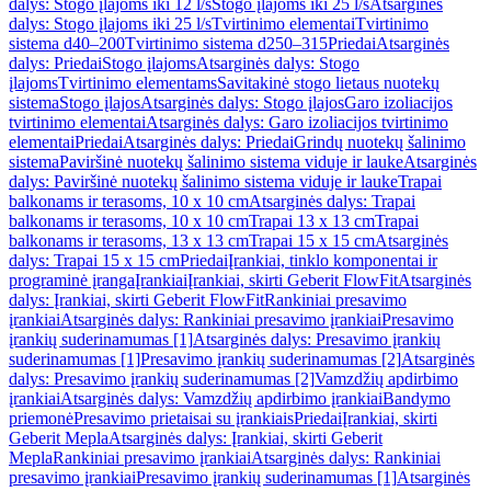
dalys: Stogo įlajoms iki 12 l/s
Stogo įlajoms iki 25 l/s
Atsarginės
dalys: Stogo įlajoms iki 25 l/s
Tvirtinimo elementai
Tvirtinimo
sistema d40–200
Tvirtinimo sistema d250–315
Priedai
Atsarginės
dalys: Priedai
Stogo įlajoms
Atsarginės dalys: Stogo
įlajoms
Tvirtinimo elementams
Savitakinė stogo lietaus nuotekų
sistema
Stogo įlajos
Atsarginės dalys: Stogo įlajos
Garo izoliacijos
tvirtinimo elementai
Atsarginės dalys: Garo izoliacijos tvirtinimo
elementai
Priedai
Atsarginės dalys: Priedai
Grindų nuotekų šalinimo
sistema
Paviršinė nuotekų šalinimo sistema viduje ir lauke
Atsarginės
dalys: Paviršinė nuotekų šalinimo sistema viduje ir lauke
Trapai
balkonams ir terasoms, 10 x 10 cm
Atsarginės dalys: Trapai
balkonams ir terasoms, 10 x 10 cm
Trapai 13 x 13 cm
Trapai
balkonams ir terasoms, 13 x 13 cm
Trapai 15 x 15 cm
Atsarginės
dalys: Trapai 15 x 15 cm
Priedai
Įrankiai, tinklo komponentai ir
programinė įranga
Įrankiai
Įrankiai, skirti Geberit FlowFit
Atsarginės
dalys: Įrankiai, skirti Geberit FlowFit
Rankiniai presavimo
įrankiai
Atsarginės dalys: Rankiniai presavimo įrankiai
Presavimo
įrankių suderinamumas [1]
Atsarginės dalys: Presavimo įrankių
suderinamumas [1]
Presavimo įrankių suderinamumas [2]
Atsarginės
dalys: Presavimo įrankių suderinamumas [2]
Vamzdžių apdirbimo
įrankiai
Atsarginės dalys: Vamzdžių apdirbimo įrankiai
Bandymo
priemonė
Presavimo prietaisai su įrankiais
Priedai
Įrankiai, skirti
Geberit Mepla
Atsarginės dalys: Įrankiai, skirti Geberit
Mepla
Rankiniai presavimo įrankiai
Atsarginės dalys: Rankiniai
presavimo įrankiai
Presavimo įrankių suderinamumas [1]
Atsarginės