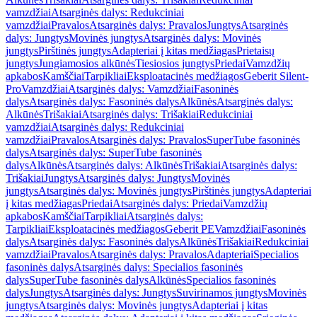
vamzdžiai
Atsarginės dalys: Redukciniai
vamzdžiai
Pravalos
Atsarginės dalys: Pravalos
Jungtys
Atsarginės
dalys: Jungtys
Movinės jungtys
Atsarginės dalys: Movinės
jungtys
Pirštinės jungtys
Adapteriai į kitas medžiagas
Prietaisų
jungtys
Jungiamosios alkūnės
Tiesiosios jungtys
Priedai
Vamzdžių
apkabos
Kamščiai
Tarpikliai
Eksploatacinės medžiagos
Geberit Silent-
Pro
Vamzdžiai
Atsarginės dalys: Vamzdžiai
Fasoninės
dalys
Atsarginės dalys: Fasoninės dalys
Alkūnės
Atsarginės dalys:
Alkūnės
Trišakiai
Atsarginės dalys: Trišakiai
Redukciniai
vamzdžiai
Atsarginės dalys: Redukciniai
vamzdžiai
Pravalos
Atsarginės dalys: Pravalos
SuperTube fasoninės
dalys
Atsarginės dalys: SuperTube fasoninės
dalys
Alkūnės
Atsarginės dalys: Alkūnės
Trišakiai
Atsarginės dalys:
Trišakiai
Jungtys
Atsarginės dalys: Jungtys
Movinės
jungtys
Atsarginės dalys: Movinės jungtys
Pirštinės jungtys
Adapteriai
į kitas medžiagas
Priedai
Atsarginės dalys: Priedai
Vamzdžių
apkabos
Kamščiai
Tarpikliai
Atsarginės dalys:
Tarpikliai
Eksploatacinės medžiagos
Geberit PE
Vamzdžiai
Fasoninės
dalys
Atsarginės dalys: Fasoninės dalys
Alkūnės
Trišakiai
Redukciniai
vamzdžiai
Pravalos
Atsarginės dalys: Pravalos
Adapteriai
Specialios
fasoninės dalys
Atsarginės dalys: Specialios fasoninės
dalys
SuperTube fasoninės dalys
Alkūnės
Specialios fasoninės
dalys
Jungtys
Atsarginės dalys: Jungtys
Suvirinamos jungtys
Movinės
jungtys
Atsarginės dalys: Movinės jungtys
Adapteriai į kitas