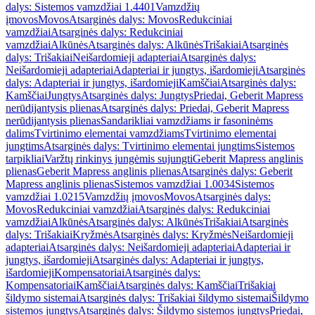
dalys: Sistemos vamzdžiai 1.4401
Vamzdžių
įmovos
Movos
Atsarginės dalys: Movos
Redukciniai
vamzdžiai
Atsarginės dalys: Redukciniai
vamzdžiai
Alkūnės
Atsarginės dalys: Alkūnės
Trišakiai
Atsarginės
dalys: Trišakiai
Neišardomieji adapteriai
Atsarginės dalys:
Neišardomieji adapteriai
Adapteriai ir jungtys, išardomieji
Atsarginės
dalys: Adapteriai ir jungtys, išardomieji
Kamščiai
Atsarginės dalys:
Kamščiai
Jungtys
Atsarginės dalys: Jungtys
Priedai, Geberit Mapress
nerūdijantysis plienas
Atsarginės dalys: Priedai, Geberit Mapress
nerūdijantysis plienas
Sandarikliai vamzdžiams ir fasoninėms
dalims
Tvirtinimo elementai vamzdžiams
Tvirtinimo elementai
jungtims
Atsarginės dalys: Tvirtinimo elementai jungtims
Sistemos
tarpikliai
Varžtų rinkinys jungėmis sujungti
Geberit Mapress anglinis
plienas
Geberit Mapress anglinis plienas
Atsarginės dalys: Geberit
Mapress anglinis plienas
Sistemos vamzdžiai 1.0034
Sistemos
vamzdžiai 1.0215
Vamzdžių įmovos
Movos
Atsarginės dalys:
Movos
Redukciniai vamzdžiai
Atsarginės dalys: Redukciniai
vamzdžiai
Alkūnės
Atsarginės dalys: Alkūnės
Trišakiai
Atsarginės
dalys: Trišakiai
Kryžmės
Atsarginės dalys: Kryžmės
Neišardomieji
adapteriai
Atsarginės dalys: Neišardomieji adapteriai
Adapteriai ir
jungtys, išardomieji
Atsarginės dalys: Adapteriai ir jungtys,
išardomieji
Kompensatoriai
Atsarginės dalys:
Kompensatoriai
Kamščiai
Atsarginės dalys: Kamščiai
Trišakiai
šildymo sistemai
Atsarginės dalys: Trišakiai šildymo sistemai
Šildymo
sistemos jungtys
Atsarginės dalys: Šildymo sistemos jungtys
Priedai,