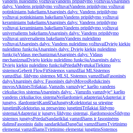
vandens nuleidimo vožtuvai
Vandens pripildymo vožtuvai
Atsarginės
dalys: Vandens pripildymo vožtuvai
Vandens pripildymo vožtuvai
potinkiniams bakeliams
Atsarginės dalys: Vandens pripildymo
vožtuvai potinkiniams bakeliams
Vandens pripildymo vožtuvai
keraminiams bakeliams
Atsarginės dalys: Vandens pripildymo
vožtuvai keraminiams bakeliams
Vandens pripildymo vožtuvai
universaliems bakeliams
Atsarginės dalys: Vandens pripildymo
vožtuvai universaliems bakeliams
Vandens nuleidimo
vožtuvai
Atsarginės dalys: Vandens nuleidimo vožtuvai
Dviejų kiekių
nuleidimo funkcija
Atsarginės dalys: Dviejų kiekių nuleidimo
funkcija
Vidaus mechanizmai
Atsarginės dalys: Vidaus
mechanizmai
Dviejų kiekių nuleidimo funkcija
Atsarginės dalys:
Dviejų kiekių nuleidimo funkcija
Priedai
Mygtukai
Tiekimo
sistemos
Geberit FlowFit
Sistemos vamzdžiai ML
Sistemos
vamzdžiai, šildymo sistemos ML
SL Sistemos vamzdžiai
Fasoninės
dalys
Atsarginės dalys: Fasoninės dalys
Movos
Redukcinės
movos
Alkūnės
Trišakiai
„Vamzdis vamzdyje“ karšto vandens
cirkuliacijos sistema
Atsarginės dalys: „Vamzdis vamzdyje“ karšto
vandens cirkuliacijos sistema
Neišardomieji adapteriai
Adapteriai ir
jungtys, išardomieji
Kamščiai
Jungtys
Kolektoriai su sriegine
jungtimi
Kolektorius su presavimo jungtimi
Trišakiai šildymo
sistemai
Adapteriai ir jungtys šildymo sistemai, išardomosios
Šildymo
sistemos jungtys
Priedai
Sandarikliai vamzdžiams ir fasoninėms
dalims
Fasoninių dalių sandarikliai
Dangčiai vamzdžiams
Tvirtinimo
elementai vamzdžiams
Tvirtinimo elementai jungtims
Sistemos