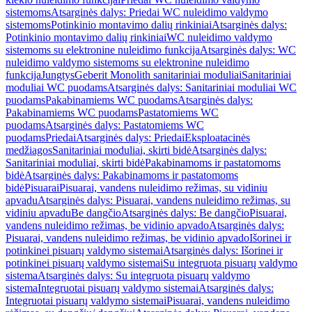
sistemoms
Atsarginės dalys: Priedai WC nuleidimo valdymo
sistemoms
Potinkinio montavimo dalių rinkiniai
Atsarginės dalys:
Potinkinio montavimo dalių rinkiniai
WC nuleidimo valdymo
sistemoms su elektronine nuleidimo funkcija
Atsarginės dalys: WC
nuleidimo valdymo sistemoms su elektronine nuleidimo
funkcija
Jungtys
Geberit Monolith sanitariniai moduliai
Sanitariniai
moduliai WC puodams
Atsarginės dalys: Sanitariniai moduliai WC
puodams
Pakabinamiems WC puodams
Atsarginės dalys:
Pakabinamiems WC puodams
Pastatomiems WC
puodams
Atsarginės dalys: Pastatomiems WC
puodams
Priedai
Atsarginės dalys: Priedai
Eksploatacinės
medžiagos
Sanitariniai moduliai, skirti bidė
Atsarginės dalys:
Sanitariniai moduliai, skirti bidė
Pakabinamoms ir pastatomoms
bidė
Atsarginės dalys: Pakabinamoms ir pastatomoms
bidė
Pisuarai
Pisuarai, vandens nuleidimo režimas, su vidiniu
apvadu
Atsarginės dalys: Pisuarai, vandens nuleidimo režimas, su
vidiniu apvadu
Be dangčio
Atsarginės dalys: Be dangčio
Pisuarai,
vandens nuleidimo režimas, be vidinio apvado
Atsarginės dalys:
Pisuarai, vandens nuleidimo režimas, be vidinio apvado
Išorinei ir
potinkinei pisuarų valdymo sistemai
Atsarginės dalys: Išorinei ir
potinkinei pisuarų valdymo sistemai
Su integruota pisuarų valdymo
sistema
Atsarginės dalys: Su integruota pisuarų valdymo
sistema
Integruotai pisuarų valdymo sistemai
Atsarginės dalys:
Integruotai pisuarų valdymo sistemai
Pisuarai, vandens nuleidimo