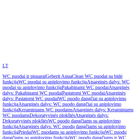
LT
WC puodai ir pisuarai
Geberit AquaClean WC puodai su bidė
funkcija
WC puodai su apiplovimo funkcija
Atsarginės dalys: WC
puodai su apiplovimo funkcija
Pakabinami WC puodai
Atsarginės
dalys: Pakabinami WC puodai
Pastatomi WC puodai
Atsarginės
dalys: Pastatomi WC puodai
WC puodo dangčiai su apiplovimo
funkcija
Atsarginės dalys: WC puodo dangčiai su apiplovimo
funkcija
Keraminiams WC puodams
Atsarginės dalys: Keraminiams
WC puodams
Dekoratyvinės plokštės
Atsarginės dalys:
Dekoratyvinės plokštės
WC puodų dangčiams su apiplovimo
funkcija
Atsarginės dalys: WC puodų dangčiams su apiplovimo
funkcija
Priedai
WC puodams su apiplovimo funkcija
WC puodų
dangčiams su apiplovimo funkcija
WC puodų dangčiams ir WC