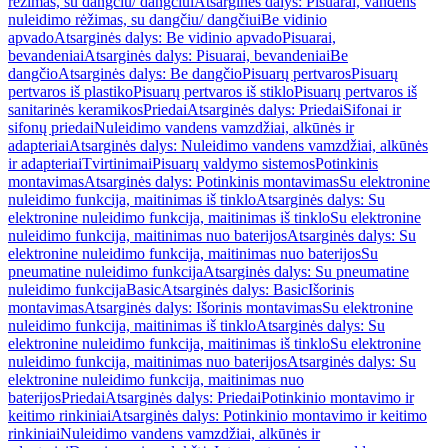
rėžimas, su dangčiu/ dangčiui
Atsarginės dalys: Pisuarai, vandens
nuleidimo rėžimas, su dangčiu/ dangčiui
Be vidinio
apvado
Atsarginės dalys: Be vidinio apvado
Pisuarai,
bevandeniai
Atsarginės dalys: Pisuarai, bevandeniai
Be
dangčio
Atsarginės dalys: Be dangčio
Pisuarų pertvaros
Pisuarų
pertvaros iš plastiko
Pisuarų pertvaros iš stiklo
Pisuarų pertvaros iš
sanitarinės keramikos
Priedai
Atsarginės dalys: Priedai
Sifonai ir
sifonų priedai
Nuleidimo vandens vamzdžiai, alkūnės ir
adapteriai
Atsarginės dalys: Nuleidimo vandens vamzdžiai, alkūnės
ir adapteriai
Tvirtinimai
Pisuarų valdymo sistemos
Potinkinis
montavimas
Atsarginės dalys: Potinkinis montavimas
Su elektronine
nuleidimo funkcija, maitinimas iš tinklo
Atsarginės dalys: Su
elektronine nuleidimo funkcija, maitinimas iš tinklo
Su elektronine
nuleidimo funkcija, maitinimas nuo baterijos
Atsarginės dalys: Su
elektronine nuleidimo funkcija, maitinimas nuo baterijos
Su
pneumatine nuleidimo funkcija
Atsarginės dalys: Su pneumatine
nuleidimo funkcija
Basic
Atsarginės dalys: Basic
Išorinis
montavimas
Atsarginės dalys: Išorinis montavimas
Su elektronine
nuleidimo funkcija, maitinimas iš tinklo
Atsarginės dalys: Su
elektronine nuleidimo funkcija, maitinimas iš tinklo
Su elektronine
nuleidimo funkcija, maitinimas nuo baterijos
Atsarginės dalys: Su
elektronine nuleidimo funkcija, maitinimas nuo
baterijos
Priedai
Atsarginės dalys: Priedai
Potinkinio montavimo ir
keitimo rinkiniai
Atsarginės dalys: Potinkinio montavimo ir keitimo
rinkiniai
Nuleidimo vandens vamzdžiai, alkūnės ir