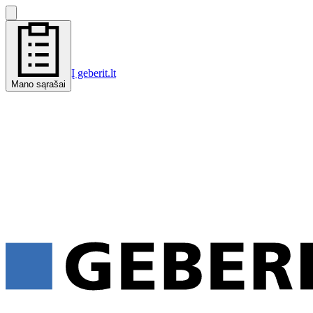
Į geberit.lt
Mano sąrašai