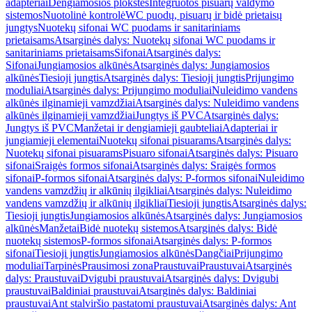
adapteriai
Dengiamosios plokštės
Integruotos pisuarų valdymo
sistemos
Nuotolinė kontrolė
WC puodų, pisuarų ir bidė prietaisų
jungtys
Nuotekų sifonai WC puodams ir sanitariniams
prietaisams
Atsarginės dalys: Nuotekų sifonai WC puodams ir
sanitariniams prietaisams
Sifonai
Atsarginės dalys:
Sifonai
Jungiamosios alkūnės
Atsarginės dalys: Jungiamosios
alkūnės
Tiesioji jungtis
Atsarginės dalys: Tiesioji jungtis
Prijungimo
moduliai
Atsarginės dalys: Prijungimo moduliai
Nuleidimo vandens
alkūnės ilginamieji vamzdžiai
Atsarginės dalys: Nuleidimo vandens
alkūnės ilginamieji vamzdžiai
Jungtys iš PVC
Atsarginės dalys:
Jungtys iš PVC
Manžetai ir dengiamieji gaubteliai
Adapteriai ir
jungiamieji elementai
Nuotekų sifonai pisuarams
Atsarginės dalys:
Nuotekų sifonai pisuarams
Pisuaro sifonai
Atsarginės dalys: Pisuaro
sifonai
Sraigės formos sifonai
Atsarginės dalys: Sraigės formos
sifonai
P-formos sifonai
Atsarginės dalys: P-formos sifonai
Nuleidimo
vandens vamzdžių ir alkūnių ilgikliai
Atsarginės dalys: Nuleidimo
vandens vamzdžių ir alkūnių ilgikliai
Tiesioji jungtis
Atsarginės dalys:
Tiesioji jungtis
Jungiamosios alkūnės
Atsarginės dalys: Jungiamosios
alkūnės
Manžetai
Bidė nuotekų sistemos
Atsarginės dalys: Bidė
nuotekų sistemos
P-formos sifonai
Atsarginės dalys: P-formos
sifonai
Tiesioji jungtis
Jungiamosios alkūnės
Dangčiai
Prijungimo
moduliai
Tarpinės
Prausimosi zona
Praustuvai
Praustuvai
Atsarginės
dalys: Praustuvai
Dvigubi praustuvai
Atsarginės dalys: Dvigubi
praustuvai
Baldiniai praustuvai
Atsarginės dalys: Baldiniai
praustuvai
Ant stalviršio pastatomi praustuvai
Atsarginės dalys: Ant