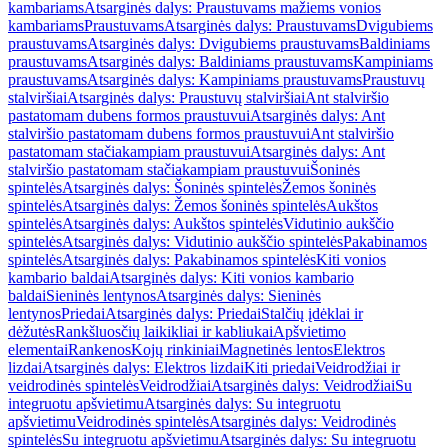
kambariams
Atsarginės dalys: Praustuvams mažiems vonios
kambariams
Praustuvams
Atsarginės dalys: Praustuvams
Dvigubiems
praustuvams
Atsarginės dalys: Dvigubiems praustuvams
Baldiniams
praustuvams
Atsarginės dalys: Baldiniams praustuvams
Kampiniams
praustuvams
Atsarginės dalys: Kampiniams praustuvams
Praustuvų
stalviršiai
Atsarginės dalys: Praustuvų stalviršiai
Ant stalviršio
pastatomam dubens formos praustuvui
Atsarginės dalys: Ant
stalviršio pastatomam dubens formos praustuvui
Ant stalviršio
pastatomam stačiakampiam praustuvui
Atsarginės dalys: Ant
stalviršio pastatomam stačiakampiam praustuvui
Šoninės
spintelės
Atsarginės dalys: Šoninės spintelės
Žemos šoninės
spintelės
Atsarginės dalys: Žemos šoninės spintelės
Aukštos
spintelės
Atsarginės dalys: Aukštos spintelės
Vidutinio aukščio
spintelės
Atsarginės dalys: Vidutinio aukščio spintelės
Pakabinamos
spintelės
Atsarginės dalys: Pakabinamos spintelės
Kiti vonios
kambario baldai
Atsarginės dalys: Kiti vonios kambario
baldai
Sieninės lentynos
Atsarginės dalys: Sieninės
lentynos
Priedai
Atsarginės dalys: Priedai
Stalčių įdėklai ir
dėžutės
Rankšluosčių laikikliai ir kabliukai
Apšvietimo
elementai
Rankenos
Kojų rinkiniai
Magnetinės lentos
Elektros
lizdai
Atsarginės dalys: Elektros lizdai
Kiti priedai
Veidrodžiai ir
veidrodinės spintelės
Veidrodžiai
Atsarginės dalys: Veidrodžiai
Su
integruotu apšvietimu
Atsarginės dalys: Su integruotu
apšvietimu
Veidrodinės spintelės
Atsarginės dalys: Veidrodinės
spintelės
Su integruotu apšvietimu
Atsarginės dalys: Su integruotu