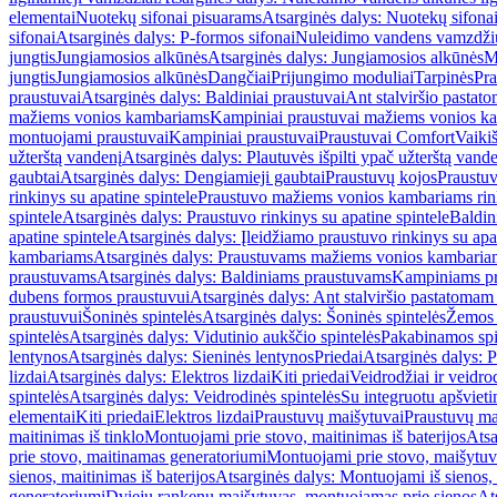
elementai
Nuotekų sifonai pisuarams
Atsarginės dalys: Nuotekų sifona
sifonai
Atsarginės dalys: P-formos sifonai
Nuleidimo vandens vamzdžių i
jungtis
Jungiamosios alkūnės
Atsarginės dalys: Jungiamosios alkūnės
M
jungtis
Jungiamosios alkūnės
Dangčiai
Prijungimo moduliai
Tarpinės
Pra
praustuvai
Atsarginės dalys: Baldiniai praustuvai
Ant stalviršio pastato
mažiems vonios kambariams
Kampiniai praustuvai mažiems vonios k
montuojami praustuvai
Kampiniai praustuvai
Praustuvai Comfort
Vaikiš
užterštą vandenį
Atsarginės dalys: Plautuvės išpilti ypač užterštą vand
gaubtai
Atsarginės dalys: Dengiamieji gaubtai
Praustuvų kojos
Praustu
rinkinys su apatine spintele
Praustuvo mažiems vonios kambariams rink
spintele
Atsarginės dalys: Praustuvo rinkinys su apatine spintele
Baldin
apatine spintele
Atsarginės dalys: Įleidžiamo praustuvo rinkinys su apa
kambariams
Atsarginės dalys: Praustuvams mažiems vonios kambaria
praustuvams
Atsarginės dalys: Baldiniams praustuvams
Kampiniams p
dubens formos praustuvui
Atsarginės dalys: Ant stalviršio pastatoma
praustuvui
Šoninės spintelės
Atsarginės dalys: Šoninės spintelės
Žemos 
spintelės
Atsarginės dalys: Vidutinio aukščio spintelės
Pakabinamos spi
lentynos
Atsarginės dalys: Sieninės lentynos
Priedai
Atsarginės dalys: P
lizdai
Atsarginės dalys: Elektros lizdai
Kiti priedai
Veidrodžiai ir veidro
spintelės
Atsarginės dalys: Veidrodinės spintelės
Su integruotu apšviet
elementai
Kiti priedai
Elektros lizdai
Praustuvų maišytuvai
Praustuvų ma
maitinimas iš tinklo
Montuojami prie stovo, maitinimas iš baterijos
Atsa
prie stovo, maitinamas generatoriumi
Montuojami prie stovo, maišytuv
sienos, maitinimas iš baterijos
Atsarginės dalys: Montuojami iš sienos, 
generatoriumi
Dviejų rankenų maišytuvas, montuojamas prie sienos
At