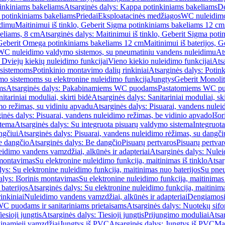
inkiniams bakeliams
Atsarginės dalys: Kappa potinkiniams bakeliams
De
e potinkiniams bakeliams
Priedai
Eksploatacinės medžiagos
WC nuleidimo
idimu
Maitinimui iš tinklo, Geberit Sigma potinkiniams bakeliams 12 cm
keliams, 8 cm
Atsarginės dalys: Maitinimui iš tinklo, Geberit Sigma pot
, Geberit Omega potinkiniams bakeliams 12 cm
Maitinimui iš baterijos, 
WC nuleidimo valdymo sistemos, su pneumatiniu vandens nuleidimu
At
 Dviejų kiekių nuleidimo funkcijai
Vieno kiekio nuleidimo funkcijai
Atsa
 sistemoms
Potinkinio montavimo dalių rinkiniai
Atsarginės dalys: Potin
o sistemoms su elektronine nuleidimo funkcija
Jungtys
Geberit Monolit
ms
Atsarginės dalys: Pakabinamiems WC puodams
Pastatomiems WC p
itariniai moduliai, skirti bidė
Atsarginės dalys: Sanitariniai moduliai, ski
mo režimas, su vidiniu apvadu
Atsarginės dalys: Pisuarai, vandens nulei
inės dalys: Pisuarai, vandens nuleidimo režimas, be vidinio apvado
Išor
stema
Atsarginės dalys: Su integruota pisuarų valdymo sistema
Integruot
ngčiui
Atsarginės dalys: Pisuarai, vandens nuleidimo rėžimas, su dangči
e dangčio
Atsarginės dalys: Be dangčio
Pisuarų pertvaros
Pisuarų pertvar
idimo vandens vamzdžiai, alkūnės ir adapteriai
Atsarginės dalys: Nulei
 montavimas
Su elektronine nuleidimo funkcija, maitinimas iš tinklo
Atsar
lys: Su elektronine nuleidimo funkcija, maitinimas nuo baterijos
Su pneu
alys: Išorinis montavimas
Su elektronine nuleidimo funkcija, maitinimas 
baterijos
Atsarginės dalys: Su elektronine nuleidimo funkcija, maitinima
inkiniai
Nuleidimo vandens vamzdžiai, alkūnės ir adapteriai
Dengiamosi
C puodams ir sanitariniams prietaisams
Atsarginės dalys: Nuotekų sif
iesioji jungtis
Atsarginės dalys: Tiesioji jungtis
Prijungimo moduliai
Atsa
ginamieji vamzdžiai
Jungtys iš PVC
Atsarginės dalys: Jungtys iš PVC
Man