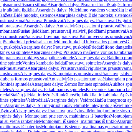
i pisuarams
Pisuaro sifonai
Atsarginės dalys: Pisuaro sifonai
Sraigės form
r alkūnių ilgikliai
Atsarginės dalys: Nuleidimo vandens vamzdžių ir alk
anžetai
Bidė nuotekų sistemos
Atsarginės dalys: Bidė nuotekų sistemos
usimosi zona
Praustuvai
Praustuvai
Atsarginės dalys: Praustuvai
Dvigubi 
mi praustuvai
Atsarginės dalys: Ant stalviršio pastatomi praustuvai
Praus
ambariams
Pusiau įleidžiami praustuvai
Į stalviršį įleidžiami praustuvai
Ats
ki praustuvai
Praustuvai
Loviniai praustuvai
Kiti universalūs praustuvai
A
enį
Sanitariniai prietaisai su nuleidimo funkcija
Universalios plautuvės
Gip
vų puskojės
Atsarginės dalys: Praustuvų puskojės
Priedai
Sifono dangtelis
inys su spintele
Atsarginės dalys: Praustuvo mažiems vonios kambariam
io praustuvo rinkinys su apatine spintele
Atsarginės dalys: Baldinio prau
tine spintele
Vonios kambario baldai
Praustuvų spintelės
Atsarginės dalys
ms
Praustuvams
Atsarginės dalys: Praustuvams
Dvigubiems praustuvams
raustuvams
Atsarginės dalys: Kampiniams praustuvams
Praustuvų stalvir
m dubens formos praustuvui
Ant stalviršio pastatomam stačiakampiam pra
šoninės spintelės
Atsarginės dalys: Žemos šoninės spintelės
Aukštos spin
ntelės
Atsarginės dalys: Pakabinamos spintelės
Kiti vonios kambario bal
riedai
Stalčių įdėklai ir dėžutės
Rankšluosčių laikikliai ir kabliukai
Apšvie
dinės spintelės
Veidrodžiai
Atsarginės dalys: Veidrodžiai
Su integruotu ap
imu
Atsarginės dalys: Su integruotu apšvietimu
Be integruoto apšvietimo
išytuvai
Atsarginės dalys: Praustuvų maišytuvai
Montuojami prie stovo, 
rginės dalys: Montuojami prie stovo, maitinimas iš baterijos
Montuojami 
ai su viena rankenėle
Montuojami iš sienos, maitinimas iš tinklo
Atsargin
maitinimas iš baterijos
Montuojami iš sienos, maitinamas generatoriumi
sarginės dalys: Dviejų rankenų maišytuvas, montuojamas prie sienos
Pri