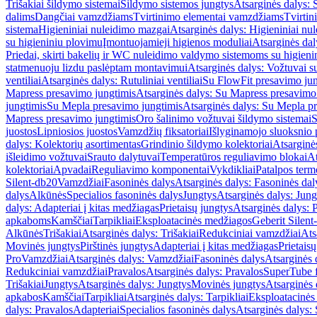
Trišakiai šildymo sistemai
Šildymo sistemos jungtys
Atsarginės dalys: 
dalims
Dangčiai vamzdžiams
Tvirtinimo elementai vamzdžiams
Tvirtin
sistema
Higieniniai nuleidimo mazgai
Atsarginės dalys: Higieniniai nu
su higieniniu plovimu
Įmontuojamieji higienos moduliai
Atsarginės dal
Priedai, skirti bakelių ir WC nuleidimo valdymo sistemoms su higien
statmenuoju lizdu paslėptam montavimui
Atsarginės dalys: Vožtuvai 
ventiliai
Atsarginės dalys: Rutuliniai ventiliai
Su FlowFit presavimo jun
Mapress presavimo jungtimis
Atsarginės dalys: Su Mapress presavimo
jungtimis
Su Mepla presavimo jungtimis
Atsarginės dalys: Su Mepla p
Mapress presavimo jungtimis
Oro šalinimo vožtuvai šildymo sistemai
S
juostos
Lipniosios juostos
Vamzdžių fiksatoriai
Išlyginamojo sluoksnio 
dalys: Kolektorių asortimentas
Grindinio šildymo kolektoriai
Atsarginė
išleidimo vožtuvai
Srauto dalytuvai
Temperatūros reguliavimo blokai
At
kolektoriai
Apvadai
Reguliavimo komponentai
Vykdikliai
Patalpos term
Silent-db20
Vamzdžiai
Fasoninės dalys
Atsarginės dalys: Fasoninės dal
dalys
Alkūnės
Specialios fasoninės dalys
Jungtys
Atsarginės dalys: Jung
dalys: Adapteriai į kitas medžiagas
Prietaisų jungtys
Atsarginės dalys: P
apkaboms
Kamščiai
Tarpikliai
Eksploatacinės medžiagos
Geberit Silent
Alkūnės
Trišakiai
Atsarginės dalys: Trišakiai
Redukciniai vamzdžiai
Ats
Movinės jungtys
Pirštinės jungtys
Adapteriai į kitas medžiagas
Prietais
Pro
Vamzdžiai
Atsarginės dalys: Vamzdžiai
Fasoninės dalys
Atsarginės 
Redukciniai vamzdžiai
Pravalos
Atsarginės dalys: Pravalos
SuperTube f
Trišakiai
Jungtys
Atsarginės dalys: Jungtys
Movinės jungtys
Atsarginės 
apkabos
Kamščiai
Tarpikliai
Atsarginės dalys: Tarpikliai
Eksploatacinės
dalys: Pravalos
Adapteriai
Specialios fasoninės dalys
Atsarginės dalys: 