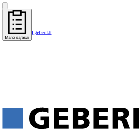
Į geberit.lt
Mano sąrašai