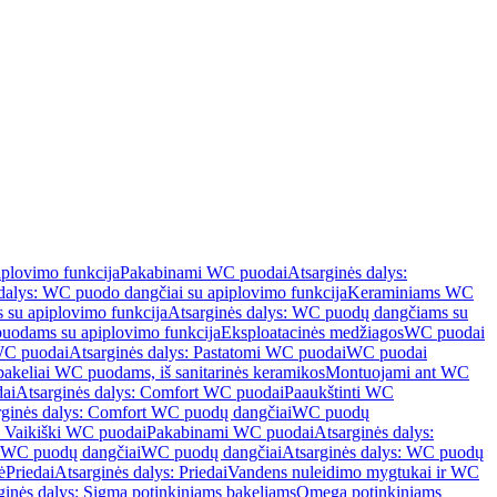
iplovimo funkcija
Pakabinami WC puodai
Atsarginės dalys:
dalys: WC puodo dangčiai su apiplovimo funkcija
Keraminiams WC
su apiplovimo funkcija
Atsarginės dalys: WC puodų dangčiams su
odams su apiplovimo funkcija
Eksploatacinės medžiagos
WC puodai
WC puodai
Atsarginės dalys: Pastatomi WC puodai
WC puodai
 bakeliai WC puodams, iš sanitarinės keramikos
Montuojami ant WC
ai
Atsarginės dalys: Comfort WC puodai
Paaukštinti WC
rginės dalys: Comfort WC puodų dangčiai
WC puodų
: Vaikiški WC puodai
Pakabinami WC puodai
Atsarginės dalys:
ki WC puodų dangčiai
WC puodų dangčiai
Atsarginės dalys: WC puodų
ė
Priedai
Atsarginės dalys: Priedai
Vandens nuleidimo mygtukai ir WC
ginės dalys: Sigma potinkiniams bakeliams
Omega potinkiniams