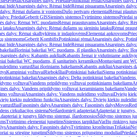
štės
Priedai
Atsarginės dalys: Priedai
Potinkiniai rėmai
Atsarginės dalys: 
ai bidė
Atsarginės dalys: Rėmai bidė
Rėmai pisuarams
Atsarginės dalys
 dalys: Rėmai dušams ir vonioms
Dušo pertvarų elementai
Rėmai plautu
alys: Priedai
Geberit GIS
Sieninės sistemos
Tvirtinimo sistemos
Priedai 
nės dalys: Rėmai WC puodams
Rėmai praustuvams
Atsarginės dalys: R
u lataku
Atsarginės dalys: Rėmai dušams su sieniniu lataku
Rėmai praust
nės dalys: Rėmai skalbyklėms ir indaplovėms
Elementai apkrovoms
Prie
ų sistemoms
Geberit Kombifix
Potinkiniai rėmai
Atsarginės dalys: Potin
ai bidė
Atsarginės dalys: Rėmai bidė
Rėmai pisuarams
Atsarginės dalys
 bakeliai
Išoriniai bakeliai WC puodams, iš plastiko
Atsarginės dalys: Išo
tsarginės dalys: Kabantis aukštai
Kabantis žemai ir vidutiniame aukštyj
iniai bakeliai WC puodams, iš sanitarinės keramikos
Montuojami ant W
nuleidimo vamzdžiai išoriniams bakeliams
Kabantis aukštai
Atsarginės d
gtys
Kampiniai vožtuvai
Riebokšliai
Potinkiniai bakeliai
Sigma potinkiniai
potinkiniai bakeliai
Atsarginės dalys: Delta potinkiniai bakeliai
Vandens 
ildymo vožtuvai
Vandens pripildymo vožtuvai potinkiniams bakeliams
At
inės dalys: Vandens pripildymo vožtuvai keraminiams bakeliams
Vanden
imo vožtuvai
Atsarginės dalys: Vandens nuleidimo vožtuvai
Dviejų kiek
iejų kiekių nuleidimo funkcija
Atsarginės dalys: Dviejų kiekių nuleidi
 vamzdžiai
Fasoninės dalys
Atsarginės dalys: Fasoninės dalys
Movos
Red
ens cirkuliacijos sistema
Neišardomieji adapteriai
Adapteriai ir jungtys,
dapteriai ir jungtys šildymo sistemai, išardomosios
Šildymo sistemos ju
ams
Tvirtinimo elementai jungtims
Sistemos tarpikliai
Varžtų rinkinys jun
lys
Atsarginės dalys: Fasoninės dalys
Tvirtinimo kronšteinas
Trišakiai
Nei
riai su sriegine jungtimi
Šildymo sistemos prijungimo moduliai
Priedai
A