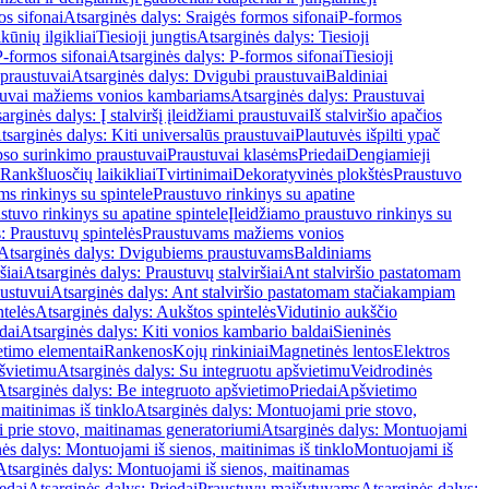
os sifonai
Atsarginės dalys: Sraigės formos sifonai
P-formos
ūnių ilgikliai
Tiesioji jungtis
Atsarginės dalys: Tiesioji
P-formos sifonai
Atsarginės dalys: P-formos sifonai
Tiesioji
praustuvai
Atsarginės dalys: Dvigubi praustuvai
Baldiniai
tuvai mažiems vonios kambariams
Atsarginės dalys: Praustuvai
arginės dalys: Į stalviršį įleidžiami praustuvai
Iš stalviršio apačios
tsarginės dalys: Kiti universalūs praustuvai
Plautuvės išpilti ypač
so surinkimo praustuvai
Praustuvai klasėms
Priedai
Dengiamieji
Rankšluosčių laikikliai
Tvirtinimai
Dekoratyvinės plokštės
Praustuvo
s rinkinys su spintele
Praustuvo rinkinys su apatine
stuvo rinkinys su apatine spintele
Įleidžiamo praustuvo rinkinys su
: Praustuvų spintelės
Praustuvams mažiems vonios
Atsarginės dalys: Dvigubiems praustuvams
Baldiniams
šiai
Atsarginės dalys: Praustuvų stalviršiai
Ant stalviršio pastatomam
ustuvui
Atsarginės dalys: Ant stalviršio pastatomam stačiakampiam
telės
Atsarginės dalys: Aukštos spintelės
Vidutinio aukščio
dai
Atsarginės dalys: Kiti vonios kambario baldai
Sieninės
timo elementai
Rankenos
Kojų rinkiniai
Magnetinės lentos
Elektros
švietimu
Atsarginės dalys: Su integruotu apšvietimu
Veidrodinės
Atsarginės dalys: Be integruoto apšvietimo
Priedai
Apšvietimo
maitinimas iš tinklo
Atsarginės dalys: Montuojami prie stovo,
prie stovo, maitinamas generatoriumi
Atsarginės dalys: Montuojami
ės dalys: Montuojami iš sienos, maitinimas iš tinklo
Montuojami iš
Atsarginės dalys: Montuojami iš sienos, maitinamas
edai
Atsarginės dalys: Priedai
Praustuvų maišytuvams
Atsarginės dalys: