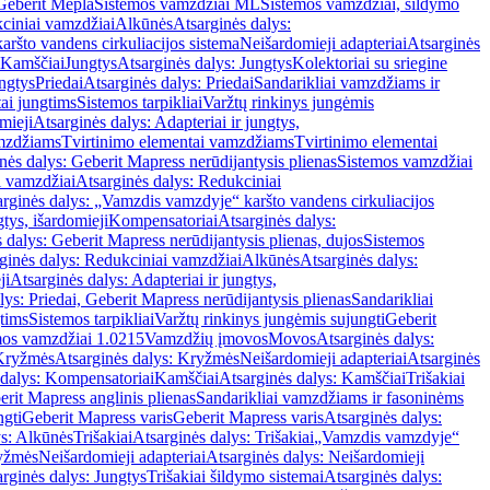
Geberit Mepla
Sistemos vamzdžiai ML
Sistemos vamzdžiai, šildymo
ciniai vamzdžiai
Alkūnės
Atsarginės dalys:
ršto vandens cirkuliacijos sistema
Neišardomieji adapteriai
Atsarginės
 Kamščiai
Jungtys
Atsarginės dalys: Jungtys
Kolektoriai su sriegine
ngtys
Priedai
Atsarginės dalys: Priedai
Sandarikliai vamzdžiams ir
ai jungtims
Sistemos tarpikliai
Varžtų rinkinys jungėmis
mieji
Atsarginės dalys: Adapteriai ir jungtys,
mzdžiams
Tvirtinimo elementai vamzdžiams
Tvirtinimo elementai
nės dalys: Geberit Mapress nerūdijantysis plienas
Sistemos vamzdžiai
i vamzdžiai
Atsarginės dalys: Redukciniai
arginės dalys: „Vamzdis vamzdyje“ karšto vandens cirkuliacijos
gtys, išardomieji
Kompensatoriai
Atsarginės dalys:
 dalys: Geberit Mapress nerūdijantysis plienas, dujos
Sistemos
ginės dalys: Redukciniai vamzdžiai
Alkūnės
Atsarginės dalys:
ji
Atsarginės dalys: Adapteriai ir jungtys,
lys: Priedai, Geberit Mapress nerūdijantysis plienas
Sandarikliai
gtims
Sistemos tarpikliai
Varžtų rinkinys jungėmis sujungti
Geberit
mos vamzdžiai 1.0215
Vamzdžių įmovos
Movos
Atsarginės dalys:
Kryžmės
Atsarginės dalys: Kryžmės
Neišardomieji adapteriai
Atsarginės
 dalys: Kompensatoriai
Kamščiai
Atsarginės dalys: Kamščiai
Trišakiai
erit Mapress anglinis plienas
Sandarikliai vamzdžiams ir fasoninėms
ngti
Geberit Mapress varis
Geberit Mapress varis
Atsarginės dalys:
ys: Alkūnės
Trišakiai
Atsarginės dalys: Trišakiai
„Vamzdis vamzdyje“
ryžmės
Neišardomieji adapteriai
Atsarginės dalys: Neišardomieji
rginės dalys: Jungtys
Trišakiai šildymo sistemai
Atsarginės dalys: