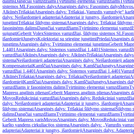
dalims
Dangčiai vamzdžiams
Tvirtinimo elementai vamzdžiams
Tvirtin
sistemos ML
Fasoninės dalys
Atsarginės dalys: Fasoninės dalys
Movos
Alkūnės
Trišakiai
Atsarginės dalys: Trišakiai
„Vamzdis vamzdyje“ karšto
dalys: Neišardomieji adapteriai
Adapteriai ir jungtys, išardomieji
Atsarg
jungtimi
Trišakiai šildymo sistemai
Atsarginės dalys: Trišakiai šildymo 
fasoninėms dalims
Dangčiai vamzdžiams
Tvirtinimo elementai vamzd
sujungti
Geberit Volex
Sistemos vamzdžiai, šildymo sistemos SL
Fasoni
išardomieji
Jungtys
Kolektoriai su sriegine jungtimi
Priedai
Atsarginės d
jungtims
Atsarginės dalys: Tvirtinimo elementai jungtims
Geberit Mapre
1.4401
Atsarginės dalys: Sistemos vamzdžiai 1.4401
Sistemos vamzdži
vamzdžiai
Alkūnės
Atsarginės dalys: Alkūnės
Trišakiai
Atsarginės dalys:
sistema
Neišardomieji adapteriai
Atsarginės dalys: Neišardomieji adapte
Kompensatoriai
Kamščiai
Atsarginės dalys: Kamščiai
Jungtys
Atsarginė
vamzdžiai 1.4401
Atsarginės dalys: Sistemos vamzdžiai 1.4401
Vamzd
Alkūnės
Trišakiai
Atsarginės dalys: Trišakiai
Neišardomieji adapteriai
At
išardomieji
Kamščiai
Atsarginės dalys: Kamščiai
Jungtys
Atsarginės dal
vamzdžiams ir fasoninėms dalims
Tvirtinimo elementai vamzdžiams
Tv
Mapress anglinis plienas
Geberit Mapress anglinis plienas
Atsarginės d
Movos
Redukciniai vamzdžiai
Atsarginės dalys: Redukciniai vamzdžia
dalys: Neišardomieji adapteriai
Adapteriai ir jungtys, išardomieji
Atsarg
šildymo sistemai
Atsarginės dalys: Trišakiai šildymo sistemai
Šildymo s
dalims
Dangčiai vamzdžiams
Tvirtinimo elementai vamzdžiams
Tvirtin
Geberit Mapress varis
Movos
Atsarginės dalys: Movos
Redukciniai va
karšto vandens cirkuliacijos sistema
Atsarginės dalys: „Vamzdis vamzdy
adapteriai
Adapteriai ir jungtys, išardomieji
Atsarginės dalys: Adapteriai