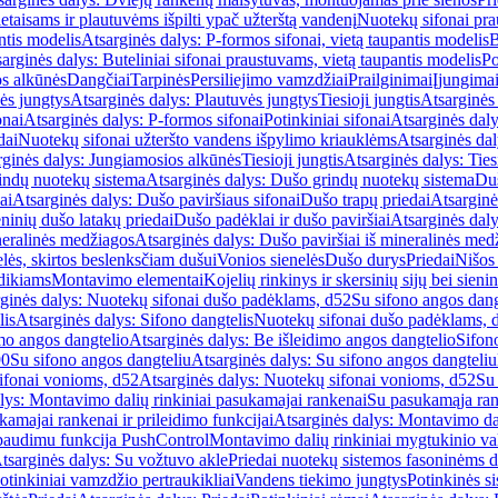
etaisams ir plautuvėms išpilti ypač užterštą vandenį
Nuotekų sifonai pr
ntis modelis
Atsarginės dalys: P-formos sifonai, vietą taupantis modelis
B
arginės dalys: Buteliniai sifonai praustuvams, vietą taupantis modelis
Po
s alkūnės
Dangčiai
Tarpinės
Persiliejimo vamzdžiai
Prailginimai
Įjungima
ės jungtys
Atsarginės dalys: Plautuvės jungtys
Tiesioji jungtis
Atsarginės 
onai
Atsarginės dalys: P-formos sifonai
Potinkiniai sifonai
Atsarginės daly
dai
Nuotekų sifonai užteršto vandens išpylimo kriauklėms
Atsarginės dal
rginės dalys: Jungiamosios alkūnės
Tiesioji jungtis
Atsarginės dalys: Tiesi
indų nuotekų sistema
Atsarginės dalys: Dušo grindų nuotekų sistema
Duš
ai
Atsarginės dalys: Dušo paviršiaus sifonai
Dušo trapų priedai
Atsarginė
eninių dušo latakų priedai
Dušo padėklai ir dušo paviršiai
Atsarginės daly
neralinės medžiagos
Atsarginės dalys: Dušo paviršiai iš mineralinės med
elės, skirtos beslenksčiam dušui
Vonios sienelės
Dušo durys
Priedai
Nišos
dikiams
Montavimo elementai
Kojelių rinkinys ir skersinių sijų bei sieni
ginės dalys: Nuotekų sifonai dušo padėklams, d52
Su sifono angos dang
lis
Atsarginės dalys: Sifono dangtelis
Nuotekų sifonai dušo padėklams, 
mo angos dangtelio
Atsarginės dalys: Be išleidimo angos dangtelio
Sifon
90
Su sifono angos dangteliu
Atsarginės dalys: Su sifono angos dangteliu
ifonai vonioms, d52
Atsarginės dalys: Nuotekų sifonai vonioms, d52
Su
lys: Montavimo dalių rinkiniai pasukamajai rankenai
Su pasukamąja ran
amajai rankenai ir prileidimo funkcijai
Atsarginės dalys: Montavimo dal
paudimu funkcija PushControl
Montavimo dalių rinkiniai mygtukinio v
tsarginės dalys: Su vožtuvo akle
Priedai nuotekų sistemos fasoninėms 
otinkiniai vamzdžio pertraukikliai
Vandens tiekimo jungtys
Potinkinės s