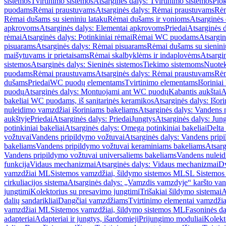
sistemos
Tvirtinimo sistemos
Atsarginės dalys: Tvirtinimo sistemos
Plok
puodams
Rėmai praustuvams
Atsarginės dalys: Rėmai praustuvams
Rėm
Rėmai dušams su sieniniu lataku
Rėmai dušams ir vonioms
Atsarginės
apkrovoms
Atsarginės dalys: Elementai apkrovoms
Priedai
Atsarginės d
rėmai
Atsarginės dalys: Potinkiniai rėmai
Rėmai WC puodams
Atsargi
pisuarams
Atsarginės dalys: Rėmai pisuarams
Rėmai dušams su sienini
maišytuvams ir prietaisams
Rėmai skalbyklėms ir indaplovėms
Atsargi
sistemos
Atsarginės dalys: Sieninės sistemos
Tiekimo sistemoms
Nuotek
puodams
Rėmai praustuvams
Atsarginės dalys: Rėmai praustuvams
Rėm
dušams
Priedai
WC puodų elementams
Tvirtinimo elementams
Išoriniai
puodų
Atsarginės dalys: Montuojami ant WC puodų
Kabantis aukštai
A
bakeliai WC puodams, iš sanitarinės keramikos
Atsarginės dalys: Išor
nuleidimo vamzdžiai išoriniams bakeliams
Atsarginės dalys: Vandens 
aukštyje
Priedai
Atsarginės dalys: Priedai
Jungtys
Atsarginės dalys: Jun
potinkiniai bakeliai
Atsarginės dalys: Omega potinkiniai bakeliai
Delta 
vožtuvai
Vandens pripildymo vožtuvai
Atsarginės dalys: Vandens prip
bakeliams
Vandens pripildymo vožtuvai keraminiams bakeliams
Atsarg
Vandens pripildymo vožtuvai universaliems bakeliams
Vandens nuleid
funkcija
Vidaus mechanizmai
Atsarginės dalys: Vidaus mechanizmai
Dv
vamzdžiai ML
Sistemos vamzdžiai, šildymo sistemos ML
SL Sistemos
cirkuliacijos sistema
Atsarginės dalys: „Vamzdis vamzdyje“ karšto vand
jungtimi
Kolektorius su presavimo jungtimi
Trišakiai šildymo sistemai
A
dalių sandarikliai
Dangčiai vamzdžiams
Tvirtinimo elementai vamzdži
vamzdžiai ML
Sistemos vamzdžiai, šildymo sistemos ML
Fasoninės da
adapteriai
Adapteriai ir jungtys, išardomieji
Prijungimo moduliai
Kolekto