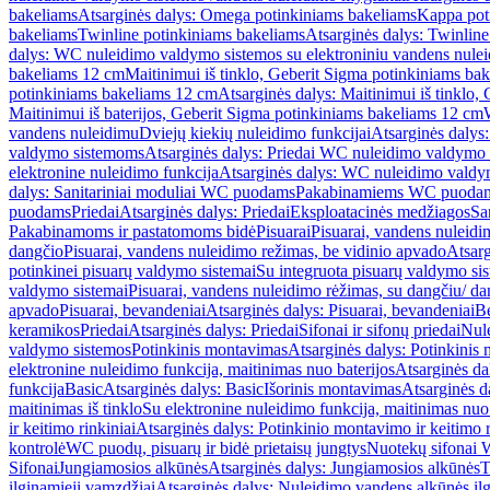
bakeliams
Atsarginės dalys: Omega potinkiniams bakeliams
Kappa pot
bakeliams
Twinline potinkiniams bakeliams
Atsarginės dalys: Twinlin
dalys: WC nuleidimo valdymo sistemos su elektroniniu vandens nule
bakeliams 12 cm
Maitinimui iš tinklo, Geberit Sigma potinkiniams ba
potinkiniams bakeliams 12 cm
Atsarginės dalys: Maitinimui iš tinklo
Maitinimui iš baterijos, Geberit Sigma potinkiniams bakeliams 12 cm
vandens nuleidimu
Dviejų kiekių nuleidimo funkcijai
Atsarginės dalys:
valdymo sistemoms
Atsarginės dalys: Priedai WC nuleidimo valdymo
elektronine nuleidimo funkcija
Atsarginės dalys: WC nuleidimo valdym
dalys: Sanitariniai moduliai WC puodams
Pakabinamiems WC puoda
puodams
Priedai
Atsarginės dalys: Priedai
Eksploatacinės medžiagos
San
Pakabinamoms ir pastatomoms bidė
Pisuarai
Pisuarai, vandens nuleidi
dangčio
Pisuarai, vandens nuleidimo režimas, be vidinio apvado
Atsarg
potinkinei pisuarų valdymo sistemai
Su integruota pisuarų valdymo si
valdymo sistemai
Pisuarai, vandens nuleidimo rėžimas, su dangčiu/ da
apvado
Pisuarai, bevandeniai
Atsarginės dalys: Pisuarai, bevandeniai
B
keramikos
Priedai
Atsarginės dalys: Priedai
Sifonai ir sifonų priedai
Nule
valdymo sistemos
Potinkinis montavimas
Atsarginės dalys: Potinkinis
elektronine nuleidimo funkcija, maitinimas nuo baterijos
Atsarginės da
funkcija
Basic
Atsarginės dalys: Basic
Išorinis montavimas
Atsarginės d
maitinimas iš tinklo
Su elektronine nuleidimo funkcija, maitinimas nuo 
ir keitimo rinkiniai
Atsarginės dalys: Potinkinio montavimo ir keitimo r
kontrolė
WC puodų, pisuarų ir bidė prietaisų jungtys
Nuotekų sifonai W
Sifonai
Jungiamosios alkūnės
Atsarginės dalys: Jungiamosios alkūnės
T
ilginamieji vamzdžiai
Atsarginės dalys: Nuleidimo vandens alkūnės il