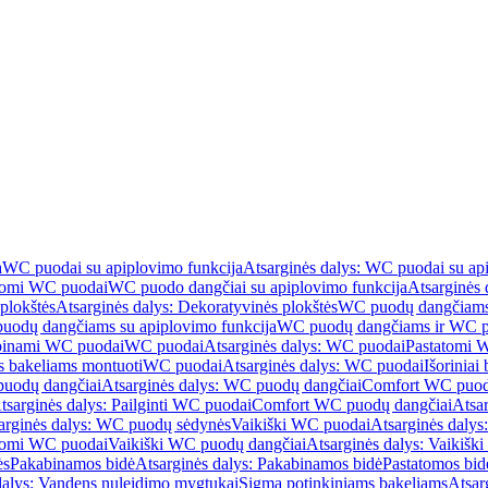
a
WC puodai su apiplovimo funkcija
Atsarginės dalys: WC puodai su ap
atomi WC puodai
WC puodo dangčiai su apiplovimo funkcija
Atsarginės 
plokštės
Atsarginės dalys: Dekoratyvinės plokštės
WC puodų dangčiams 
uodų dangčiams su apiplovimo funkcija
WC puodų dangčiams ir WC pu
abinami WC puodai
WC puodai
Atsarginės dalys: WC puodai
Pastatomi 
s bakeliams montuoti
WC puodai
Atsarginės dalys: WC puodai
Išoriniai
uodų dangčiai
Atsarginės dalys: WC puodų dangčiai
Comfort WC puod
tsarginės dalys: Pailginti WC puodai
Comfort WC puodų dangčiai
Atsa
arginės dalys: WC puodų sėdynės
Vaikiški WC puodai
Atsarginės dalys
atomi WC puodai
Vaikiški WC puodų dangčiai
Atsarginės dalys: Vaikiš
ės
Pakabinamos bidė
Atsarginės dalys: Pakabinamos bidė
Pastatomos bid
dalys: Vandens nuleidimo mygtukai
Sigma potinkiniams bakeliams
Atsar