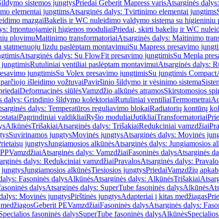
Šildymo sistemos jungtys
Priedai Geberit Mapress varis
Atsarginės dalys:
imo elementai jungtims
Atsarginės dalys: Tvirtinimo elementai jungtims
leidimo mazgai
Bakelis ir WC nuleidimo valdymo sistema su higieniniu
ys: Įmontuojamieji higienos moduliai
Priedai, skirti bakelių ir WC nul
iniu plovimu
Maitinimo transformatoriai
Atsarginės dalys: Maitinimo tran
su statmenuoju lizdu paslėptam montavimui
Su Mapress presavimo jungt
gtimis
Atsarginės dalys: Su FlowFit presavimo jungtimis
Su Mepla pres
 jungtimis
Rutuliniai ventiliai paslėptam montavimui
Atsarginės dalys: R
resavimo jungtimis
Su Volex presavimo jungtimis
Su jungtimis Compact
parčiojo išleidimo vožtuvai
Paviršinio šildymo ir vėsinimo sistema
Siste
priedai
Deformacinės siūlės
Vamzdžio alkūnės atramos
Skirstomosios spi
s dalys: Grindinio šildymo kolektoriai
Rutuliniai ventiliai
Termometrai
Ad
sarginės dalys: Temperatūros reguliavimo blokai
Radiatorių kontūrų kol
ostatai
Pagrindiniai valdikliai
Ryšio moduliai
Jutikliai
Transformatoriai
Pri
ys
Alkūnės
Trišakiai
Atsarginės dalys: Trišakiai
Redukciniai vamzdžiai
Pr
tys
Suvirinamos jungtys
Movinės jungtys
Atsarginės dalys: Movinės jun
rietaisų jungtys
Jungiamosios alkūnės
Atsarginės dalys: Jungiamosios a
-PP
Vamzdžiai
Atsarginės dalys: Vamzdžiai
Fasoninės dalys
Atsarginės da
arginės dalys: Redukciniai vamzdžiai
Pravalos
Atsarginės dalys: Pravalo
ų jungtys
Jungiamosios alkūnės
Tiesiosios jungtys
Priedai
Vamzdžių apkab
dalys: Fasoninės dalys
Alkūnės
Atsarginės dalys: Alkūnės
Trišakiai
Atsarg
asoninės dalys
Atsarginės dalys: SuperTube fasoninės dalys
Alkūnės
Ats
dalys: Movinės jungtys
Pirštinės jungtys
Adapteriai į kitas medžiagas
Pri
 medžiagos
Geberit PE
Vamzdžiai
Fasoninės dalys
Atsarginės dalys: Faso
Specialios fasoninės dalys
SuperTube fasoninės dalys
Alkūnės
Specialios