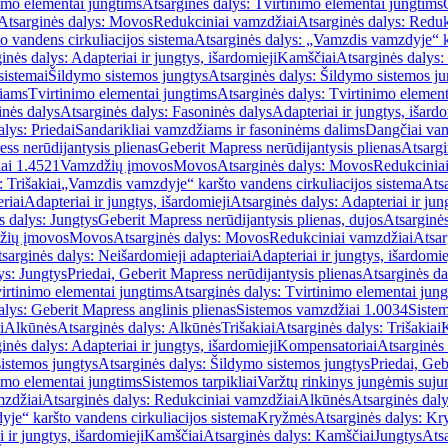
imo elementai jungtims
Atsarginės dalys: Tvirtinimo elementai jungtims
Atsarginės dalys: Movos
Redukciniai vamzdžiai
Atsarginės dalys: Reduk
 vandens cirkuliacijos sistema
Atsarginės dalys: „Vamzdis vamzdyje“ ka
inės dalys: Adapteriai ir jungtys, išardomieji
Kamščiai
Atsarginės dalys:
sistemai
Šildymo sistemos jungtys
Atsarginės dalys: Šildymo sistemos ju
žiams
Tvirtinimo elementai jungtims
Atsarginės dalys: Tvirtinimo element
nės dalys
Atsarginės dalys: Fasoninės dalys
Adapteriai ir jungtys, išardo
alys: Priedai
Sandarikliai vamzdžiams ir fasoninėms dalims
Dangčiai va
ss nerūdijantysis plienas
Geberit Mapress nerūdijantysis plienas
Atsargi
ai 1.4521
Vamzdžių įmovos
Movos
Atsarginės dalys: Movos
Redukcinia
 Trišakiai
„Vamzdis vamzdyje“ karšto vandens cirkuliacijos sistema
Ats
riai
Adapteriai ir jungtys, išardomieji
Atsarginės dalys: Adapteriai ir jun
s dalys: Jungtys
Geberit Mapress nerūdijantysis plienas, dujos
Atsarginės
žių įmovos
Movos
Atsarginės dalys: Movos
Redukciniai vamzdžiai
Atsar
sarginės dalys: Neišardomieji adapteriai
Adapteriai ir jungtys, išardomie
ys: Jungtys
Priedai, Geberit Mapress nerūdijantysis plienas
Atsarginės da
irtinimo elementai jungtims
Atsarginės dalys: Tvirtinimo elementai jun
alys: Geberit Mapress anglinis plienas
Sistemos vamzdžiai 1.0034
Siste
i
Alkūnės
Atsarginės dalys: Alkūnės
Trišakiai
Atsarginės dalys: Trišakiai
inės dalys: Adapteriai ir jungtys, išardomieji
Kompensatoriai
Atsarginės
istemos jungtys
Atsarginės dalys: Šildymo sistemos jungtys
Priedai, Geb
imo elementai jungtims
Sistemos tarpikliai
Varžtų rinkinys jungėmis suju
mzdžiai
Atsarginės dalys: Redukciniai vamzdžiai
Alkūnės
Atsarginės dal
je“ karšto vandens cirkuliacijos sistema
Kryžmės
Atsarginės dalys: K
 ir jungtys, išardomieji
Kamščiai
Atsarginės dalys: Kamščiai
Jungtys
Atsa