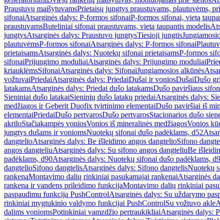
Praustuvų maišytuvams
Prietaisų jungtys praustuvams, plautuvėms, pri
sifonai
Atsarginės dalys: P-formos sifonai
P-formos sifonai, vietą taupa
praustuvams
Buteliniai sifonai praustuvams, vietą taupantis modelis
Ats
jungtys
Atsarginės dalys: Praustuvo jungtys
Tiesioji jungtis
Jungiamosio
plautuvėms
P-formos sifonai
Atsarginės dalys: P-formos sifonai
Plautuv
prietaisams
Atsarginės dalys: Nuotekų sifonai prietaisams
P-formos sif
sifonai
Prijungimo moduliai
Atsarginės dalys: Prijungimo moduliai
Prie
kriauklėms
Sifonai
Atsarginės dalys: Sifonai
Jungiamosios alkūnės
Atsa
vožtuvai
Priedai
Atsarginės dalys: Priedai
Dušai ir vonios
Dušai
Dušo gr
latakams
Atsarginės dalys: Priedai dušo latakams
Dušo paviršiaus sifon
Sieniniai dušo latakai
Sieninių dušo latakų priedai
Atsarginės dalys: Si
medžiagos ir Geberit Duofix tvirtinimo elementai
Dušo paviršiai iš mi
elementai
Priedai
Dušo pertvaros
Dušo pertvaros
Stacionarios dušo sien
akrilo
Stačiakampės vonios
Vonios iš mineralinės medžiagos
Vonios kū
jungtys dušams ir vonioms
Nuotekų sifonai dušo padėklams, d52
Atsar
dangtelio
Atsarginės dalys: Be išleidimo angos dangtelio
Sifono dangte
angos dangteliu
Atsarginės dalys: Su sifono angos dangteliu
Be išleidi
padėklams, d90
Atsarginės dalys: Nuotekų sifonai dušo padėklams, d
dangtelio
Sifono dangtelis
Atsarginės dalys: Sifono dangtelis
Nuotekų s
rankena
Montavimo dalių rinkiniai pasukamajai rankenai
Atsarginės da
rankena ir vandens prileidimo funkcija
Montavimo dalių rinkiniai pasuk
paspaudimu funkcija PushControl
Atsarginės dalys: Su uždarymo pas
rinkiniai mygtukinio valdymo funkcijai PushControl
Su vožtuvo akle
A
dalims vonioms
Potinkiniai vamzdžio pertraukikliai
Atsarginės dalys: P