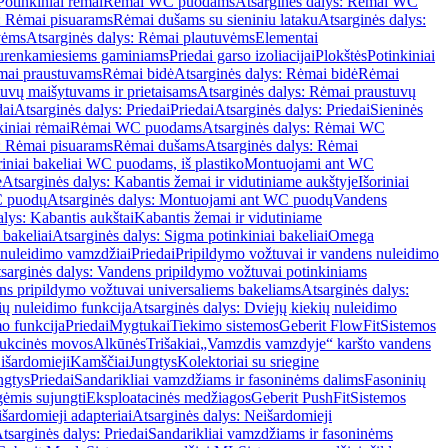
Potinkiniai rėmai
Rėmai WC puodams
Atsarginės dalys: Rėmai WC
: Rėmai pisuarams
Rėmai dušams su sieniniu lataku
Atsarginės dalys:
vėms
Atsarginės dalys: Rėmai plautuvėms
Elementai
surenkamiesiems gaminiams
Priedai garso izoliacijai
Plokštės
Potinkiniai
ėmai praustuvams
Rėmai bidė
Atsarginės dalys: Rėmai bidė
Rėmai
uvų maišytuvams ir prietaisams
Atsarginės dalys: Rėmai praustuvų
dai
Atsarginės dalys: Priedai
Priedai
Atsarginės dalys: Priedai
Sieninės
kiniai rėmai
Rėmai WC puodams
Atsarginės dalys: Rėmai WC
: Rėmai pisuarams
Rėmai dušams
Atsarginės dalys: Rėmai
riniai bakeliai WC puodams, iš plastiko
Montuojami ant WC
e
Atsarginės dalys: Kabantis žemai ir vidutiniame aukštyje
Išoriniai
C puodų
Atsarginės dalys: Montuojami ant WC puodų
Vandens
alys: Kabantis aukštai
Kabantis žemai ir vidutiniame
 bakeliai
Atsarginės dalys: Sigma potinkiniai bakeliai
Omega
nuleidimo vamzdžiai
Priedai
Pripildymo vožtuvai ir vandens nuleidimo
sarginės dalys: Vandens pripildymo vožtuvai potinkiniams
s pripildymo vožtuvai universaliems bakeliams
Atsarginės dalys:
ių nuleidimo funkcija
Atsarginės dalys: Dviejų kiekių nuleidimo
mo funkcija
Priedai
Mygtukai
Tiekimo sistemos
Geberit FlowFit
Sistemos
ukcinės movos
Alkūnės
Trišakiai
„Vamzdis vamzdyje“ karšto vandens
 išardomieji
Kamščiai
Jungtys
Kolektoriai su sriegine
ngtys
Priedai
Sandarikliai vamzdžiams ir fasoninėms dalims
Fasoninių
gėmis sujungti
Eksploatacinės medžiagos
Geberit PushFit
Sistemos
šardomieji adapteriai
Atsarginės dalys: Neišardomieji
tsarginės dalys: Priedai
Sandarikliai vamzdžiams ir fasoninėms