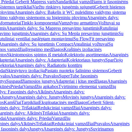
 Priedai Geberit Mapress varis
Sandarikliai vamzdžiams ir fasoninėms
Sistemos tarpikliai
Varžtų rinkinys jungėmis sujungti
Geberit higienos
 plovimu
Atsarginės dalys: Bakelis ir WC nuleidimo valdymo sistema
eidimo valdymo sistemoms su higieniniu plovimu
Atsarginės dalys:
sformatoriai
Tinklo komponentai
Vamzdynų armatūros
Vožtuvai su
imis
Atsarginės dalys: Su Mapress presavimo jungtimis
Rutuliniai
avimo jungtimis
Atsarginės dalys: Su Mepla presavimo jungtimis
Su
utuliniai ventiliai paslėptam montavimui
Su FlowFit presavimo
Atsarginės dalys: Su jungtimis Compact
Atgaliniai vožtuvai
Su
mos vamzdžiai
Įrengimo medžiagos
Kraštinės izoliacinės
ntos
Skirstomosios spintos iš metalo
Kolektorių asortimentas
Atsarginės
apteriai
Atsarginės dalys: Adapteriai
Kolektoriaus jungtys
Sparčiojo
ektoriai
Atsarginės dalys: Radiatorių kontūrų
edai
Skirstytuvo izoliacija
Pastato nuotekų šalinimo sistemos
Geberit
avalos
Atsarginės dalys: Pravalos
SuperTube fasoninės
gtys
Suspaudžiamosios jungtys
Adapteriai į kitas medžiagas
Atsarginės
lkūnės
Priedai
Vamzdžių apkabos
Tvirtinimo elementai vamzdžių
lys: Fasoninės dalys
Alkūnės
Atsarginės dalys:
s
Jungtys
Atsarginės dalys: Jungtys
Movinės jungtys
Atsarginės dalys:
os
Kamščiai
Tarpikliai
Eksploatacinės medžiagos
Geberit Silent-
inės dalys: Trišakiai
Redukciniai vamzdžiai
Atsarginės dalys:
arginės dalys: Alkūnės
Trišakiai
Atsarginės dalys:
edai
Atsarginės dalys: Priedai
Vamzdžių
ninės dalys
Alkūnės
Trišakiai
Redukciniai vamzdžiai
Pravalos
Atsarginės
 fasoninės dalys
Jungtys
Atsarginės dalys: Jungtys
Suvirinamos