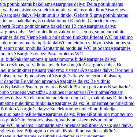
lta potinkiniams bakeliams
Atsarginės dalys: Delta potinkiniams
 valdymo sistemos su elektroniniu vandens nuleidimu
Atsarginės
Atsarginės dalys: Maitinimui iš tinklo, Geberit Sigma potinkiniams
inkiniams bakeliams, 8 cm
Maitinimui iš tinklo, Geberit Omega
Geberit Sigma potinkiniams bakeliams 12 cm
Atsarginės dalys:
sarginės dalys: WC nuleidimo valdymo sistemos, su pneumatiniu
rginės dalys: Vieno kiekio nuleidimo funkcijai
Priedai WC nuleidimo
kinio montavimo dalių rinkiniai
WC nuleidimo valdymo sistemoms su
h sanitariniai moduliai
Sanitariniai moduliai WC puodams
Atsarginės
uodams
Atsarginės dalys: Pastatomiems WC
rti bidė
Pakabinamoms ir pastatomoms bidė
Atsarginės dalys:
dimo režimas, su vidiniu apvadu
Be dangčio
Atsarginės dalys: Be
inei ir potinkinei pisuarų valdymo sistemai
Atsarginės dalys: Išorinei ir
ai pisuarų valdymo sistemai
Atsarginės dalys: Integruotai pisuarų
u/ dangčiui
Be vidinio apvado
Atsarginės dalys: Be vidinio
os iš plastiko
Pisuarų pertvaros iš stiklo
Pisuarų pertvaros iš sanitarinės
dimo vandens vamzdžiai, alkūnės ir adapteriai
Tvirtinimai
Pisuarų
ginės dalys: Su elektronine nuleidimo funkcija, maitinimas iš tinklo
Su
matine nuleidimo funkcija
Atsarginės dalys: Su pneumatine nuleidimo
iš tinklo
Atsarginės dalys: Su elektronine nuleidimo funkcija,
s nuo baterijos
Priedai
Atsarginės dalys: Priedai
Potinkinio montavimo
os plokštės
Integruotos pisuarų valdymo sistemos
Nuotolinė
onai WC puodams ir sanitariniams prietaisams
Sifonai
Atsarginės dalys:
rginės dalys: Prijungimo moduliai
Nuleidimo vandens alkūnės
žetai ir dengiamieji gaubteliai
Adapteriai ir jungiamieji