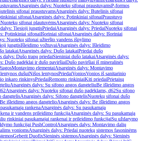
austuvams
Atsarginės dalys: Nuotekų sifonai praustuvams
P-formos
utelinis sifonai praustuvams
Atsarginės dalys: Butelinis sifonai
tinkiniai sifonai
Atsarginės dalys: Potinkiniai sifonai
Praustuvo
i
Nuotekų sifonai plautuvėms
Atsarginės dalys: Nuotekų sifonai
dalys: Tiesioji jungtis
Priedai
Atsarginės dalys: Priedai
Nuotekų sifonai
s: Potinkiniai sifonai
Išoriniai sifonai
Atsarginės dalys: Išoriniai
ys: Nuotekų sifonai užteršto vandens išpylimo
oji jungtis
Išleidimo vožtuvai
Atsarginės dalys: Išleidimo
o latakai
Atsarginės dalys: Dušo latakai
Priedai dušo
s dalys: Dušo trapų priedai
Sieniniai dušo latakai
Atsarginės dalys:
s: Dušo padėklai ir dušo paviršiai
Dušo paviršiai iš mineralinės
žiagos
Montavimo elementai
Atsarginės dalys: Montavimo
 lentynos dušui
Nišos lentynos
Priedai
Vonios
Vonios iš sanitarinio
nio inkaro rinkinys
Priedai
Remonto rinkiniai
Kiti priedai
Prietaisų
teliu
Atsarginės dalys: Su sifono angos dangteliu
Be išleidimo angos
d62
Atsarginės dalys: Nuotekų sifonai dušo padėklams, d62
Su sifono
o dangtelis
Atsarginės dalys: Sifono dangtelis
Nuotekų sifonai dušo
Be išleidimo angos dangtelio
Atsarginės dalys: Be išleidimo angos
 pasukamąja rankena
Atsarginės dalys: Su pasukamąja
kena ir vandens prileidimo funkcija
Atsarginės dalys: Su pasukamąja
ių rinkiniai pasukamajai rankenai ir prileidimo funkcijai
Su uždarymo
aldymo funkcijai PushControl
Atsarginės dalys: Montavimo dalių
dalims vonioms
Atsarginės dalys: Priedai nuotekų sistemos fasoninėms
istemos
Geberit Duofix
Sieninės sistemos
Atsarginės dalys: Sieninės