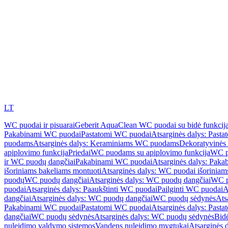
LT
WC puodai ir pisuarai
Geberit AquaClean WC puodai su bidė funkcij
Pakabinami WC puodai
Pastatomi WC puodai
Atsarginės dalys: Past
puodams
Atsarginės dalys: Keraminiams WC puodams
Dekoratyvinės 
apiplovimo funkcija
Priedai
WC puodams su apiplovimo funkcija
WC p
ir WC puodų dangčiai
Pakabinami WC puodai
Atsarginės dalys: Pak
išoriniams bakeliams montuoti
Atsarginės dalys: WC puodai išoriniam
puodų
WC puodų dangčiai
Atsarginės dalys: WC puodų dangčiai
WC p
puodai
Atsarginės dalys: Paaukštinti WC puodai
Pailginti WC puodai
A
dangčiai
Atsarginės dalys: WC puodų dangčiai
WC puodų sėdynės
Ats
Pakabinami WC puodai
Pastatomi WC puodai
Atsarginės dalys: Past
dangčiai
WC puodų sėdynės
Atsarginės dalys: WC puodų sėdynės
Bid
nuleidimo valdymo sistemos
Vandens nuleidimo mygtukai
Atsarginės 