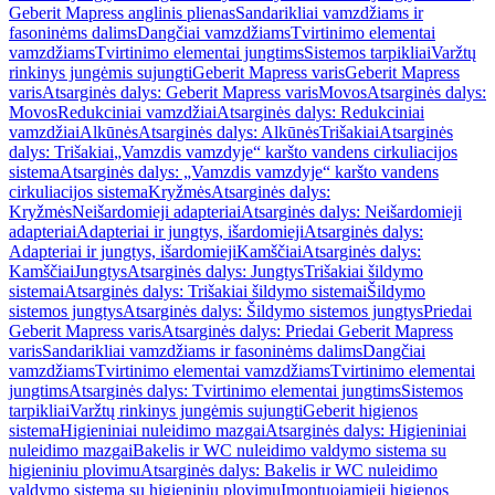
Geberit Mapress anglinis plienas
Sandarikliai vamzdžiams ir
fasoninėms dalims
Dangčiai vamzdžiams
Tvirtinimo elementai
vamzdžiams
Tvirtinimo elementai jungtims
Sistemos tarpikliai
Varžtų
rinkinys jungėmis sujungti
Geberit Mapress varis
Geberit Mapress
varis
Atsarginės dalys: Geberit Mapress varis
Movos
Atsarginės dalys:
Movos
Redukciniai vamzdžiai
Atsarginės dalys: Redukciniai
vamzdžiai
Alkūnės
Atsarginės dalys: Alkūnės
Trišakiai
Atsarginės
dalys: Trišakiai
„Vamzdis vamzdyje“ karšto vandens cirkuliacijos
sistema
Atsarginės dalys: „Vamzdis vamzdyje“ karšto vandens
cirkuliacijos sistema
Kryžmės
Atsarginės dalys:
Kryžmės
Neišardomieji adapteriai
Atsarginės dalys: Neišardomieji
adapteriai
Adapteriai ir jungtys, išardomieji
Atsarginės dalys:
Adapteriai ir jungtys, išardomieji
Kamščiai
Atsarginės dalys:
Kamščiai
Jungtys
Atsarginės dalys: Jungtys
Trišakiai šildymo
sistemai
Atsarginės dalys: Trišakiai šildymo sistemai
Šildymo
sistemos jungtys
Atsarginės dalys: Šildymo sistemos jungtys
Priedai
Geberit Mapress varis
Atsarginės dalys: Priedai Geberit Mapress
varis
Sandarikliai vamzdžiams ir fasoninėms dalims
Dangčiai
vamzdžiams
Tvirtinimo elementai vamzdžiams
Tvirtinimo elementai
jungtims
Atsarginės dalys: Tvirtinimo elementai jungtims
Sistemos
tarpikliai
Varžtų rinkinys jungėmis sujungti
Geberit higienos
sistema
Higieniniai nuleidimo mazgai
Atsarginės dalys: Higieniniai
nuleidimo mazgai
Bakelis ir WC nuleidimo valdymo sistema su
higieniniu plovimu
Atsarginės dalys: Bakelis ir WC nuleidimo
valdymo sistema su higieniniu plovimu
Įmontuojamieji higienos