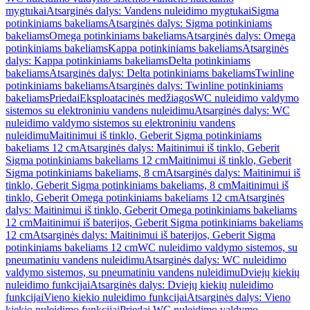
mygtukai
Atsarginės dalys: Vandens nuleidimo mygtukai
Sigma
potinkiniams bakeliams
Atsarginės dalys: Sigma potinkiniams
bakeliams
Omega potinkiniams bakeliams
Atsarginės dalys: Omega
potinkiniams bakeliams
Kappa potinkiniams bakeliams
Atsarginės
dalys: Kappa potinkiniams bakeliams
Delta potinkiniams
bakeliams
Atsarginės dalys: Delta potinkiniams bakeliams
Twinline
potinkiniams bakeliams
Atsarginės dalys: Twinline potinkiniams
bakeliams
Priedai
Eksploatacinės medžiagos
WC nuleidimo valdymo
sistemos su elektroniniu vandens nuleidimu
Atsarginės dalys: WC
nuleidimo valdymo sistemos su elektroniniu vandens
nuleidimu
Maitinimui iš tinklo, Geberit Sigma potinkiniams
bakeliams 12 cm
Atsarginės dalys: Maitinimui iš tinklo, Geberit
Sigma potinkiniams bakeliams 12 cm
Maitinimui iš tinklo, Geberit
Sigma potinkiniams bakeliams, 8 cm
Atsarginės dalys: Maitinimui iš
tinklo, Geberit Sigma potinkiniams bakeliams, 8 cm
Maitinimui iš
tinklo, Geberit Omega potinkiniams bakeliams 12 cm
Atsarginės
dalys: Maitinimui iš tinklo, Geberit Omega potinkiniams bakeliams
12 cm
Maitinimui iš baterijos, Geberit Sigma potinkiniams bakeliams
12 cm
Atsarginės dalys: Maitinimui iš baterijos, Geberit Sigma
potinkiniams bakeliams 12 cm
WC nuleidimo valdymo sistemos, su
pneumatiniu vandens nuleidimu
Atsarginės dalys: WC nuleidimo
valdymo sistemos, su pneumatiniu vandens nuleidimu
Dviejų kiekių
nuleidimo funkcijai
Atsarginės dalys: Dviejų kiekių nuleidimo
funkcijai
Vieno kiekio nuleidimo funkcijai
Atsarginės dalys: Vieno
kiekio nuleidimo funkcijai
Priedai WC nuleidimo valdymo