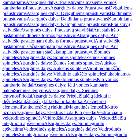
kambariams
Atsarginės dalys: Praustuvams mažiems vonios
kambariams
Praustuvams
Atsarginės dalys: Praustuvams
Dvigubiems
praustuvams
Atsarginės dalys: Dvigubiems praustuvams
Baldiniams
praustuvams
Atsarginės dalys: Baldiniams praustuvams
Kampiniams
praustuvams
Atsarginės dalys: Kampiniams praustuvams
Praustuvų
stalviršiai
Atsarginės dalys: Praustuvų stalviršiai
Ant stalviršio
pastatomam dubens formos praustuvui
Atsarginės dalys: Ant
stalviršio pastatomam dubens formos praustuvui
Ant stalviršio
pastatomam stačiakampiam praustuvui
Atsarginės dalys: Ant
stalviršio pastatomam stačiakampiam praustuvui
Šoninės
spintelės
Atsarginės dalys: Šoninės spintelės
Žemos šoninės
spintelės
Atsarginės dalys: Žemos šoninės spintelės
Aukštos
spintelės
Atsarginės dalys: Aukštos spintelės
Vidutinio aukščio
spintelės
Atsarginės dalys: Vidutinio aukščio spintelės
Pakabinamos
spintelės
Atsarginės dalys: Pakabinamos spintelės
Kiti vonios
kambario baldai
Atsarginės dalys: Kiti vonios kambario
baldai
Sieninės lentynos
Atsarginės dalys: Sieninės
lentynos
Priedai
Atsarginės dalys: Priedai
Stalčių įdėklai ir
dėžutės
Rankšluosčių laikikliai ir kabliukai
Apšvietimo
elementai
Rankenos
Kojų rinkiniai
Magnetinės lentos
Elektros
lizdai
Atsarginės dalys: Elektros lizdai
Kiti priedai
Veidrodžiai ir
veidrodinės spintelės
Veidrodžiai
Atsarginės dalys: Veidrodžiai
Su
integruotu apšvietimu
Atsarginės dalys: Su integruotu
apšvietimu
Veidrodinės spintelės
Atsarginės dalys: Veidrodinės
spintelės
Su integruotu apšvietimu
Atsarginės dalys: Su integruotu