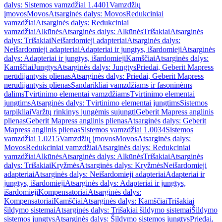
dalys: Sistemos vamzdžiai 1.4401
Vamzdžių
įmovos
Movos
Atsarginės dalys: Movos
Redukciniai
vamzdžiai
Atsarginės dalys: Redukciniai
vamzdžiai
Alkūnės
Atsarginės dalys: Alkūnės
Trišakiai
Atsarginės
dalys: Trišakiai
Neišardomieji adapteriai
Atsarginės dalys:
Neišardomieji adapteriai
Adapteriai ir jungtys, išardomieji
Atsarginės
dalys: Adapteriai ir jungtys, išardomieji
Kamščiai
Atsarginės dalys:
Kamščiai
Jungtys
Atsarginės dalys: Jungtys
Priedai, Geberit Mapress
nerūdijantysis plienas
Atsarginės dalys: Priedai, Geberit Mapress
nerūdijantysis plienas
Sandarikliai vamzdžiams ir fasoninėms
dalims
Tvirtinimo elementai vamzdžiams
Tvirtinimo elementai
jungtims
Atsarginės dalys: Tvirtinimo elementai jungtims
Sistemos
tarpikliai
Varžtų rinkinys jungėmis sujungti
Geberit Mapress anglinis
plienas
Geberit Mapress anglinis plienas
Atsarginės dalys: Geberit
Mapress anglinis plienas
Sistemos vamzdžiai 1.0034
Sistemos
vamzdžiai 1.0215
Vamzdžių įmovos
Movos
Atsarginės dalys:
Movos
Redukciniai vamzdžiai
Atsarginės dalys: Redukciniai
vamzdžiai
Alkūnės
Atsarginės dalys: Alkūnės
Trišakiai
Atsarginės
dalys: Trišakiai
Kryžmės
Atsarginės dalys: Kryžmės
Neišardomieji
adapteriai
Atsarginės dalys: Neišardomieji adapteriai
Adapteriai ir
jungtys, išardomieji
Atsarginės dalys: Adapteriai ir jungtys,
išardomieji
Kompensatoriai
Atsarginės dalys:
Kompensatoriai
Kamščiai
Atsarginės dalys: Kamščiai
Trišakiai
šildymo sistemai
Atsarginės dalys: Trišakiai šildymo sistemai
Šildymo
sistemos jungtys
Atsarginės dalys: Šildymo sistemos jungtys
Priedai,