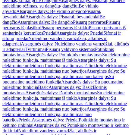
rėžimas, su dangčiu/ dangčiui
Atsarginės dalys: Pisuarai, vandens
nuleidimo rėžimas, su dangčiu/ dangčiui
Be vidinio
apvado
Atsarginės dalys: Be vidinio apvado
Pisuarai,
bevandeniai
Atsarginės dalys: Pisuarai, bevandeniai
Be
dangčio
Atsarginės dalys: Be dangčio
Pisuarų pertvaros
Pisuarų
pertvaros iš plastiko
Pisuarų pertvaros iš stiklo
Pisuarų pertvaros iš
sanitarinės keramikos
Priedai
Atsarginės dalys: Priedai
Sifonai ir
sifonų priedai
Nuleidimo vandens vamzdžiai, alkūnės ir
adapteriai
Atsarginės dalys: Nuleidimo vandens vamzdžiai, alkūnės
ir adapteriai
Tvirtinimai
Pisuarų valdymo sistemos
Potinkinis
montavimas
Atsarginės dalys: Potinkinis montavimas
Su elektronine
nuleidimo funkcija, maitinimas iš tinklo
Atsarginės dalys: Su
elektronine nuleidimo funkcija, maitinimas iš tinklo
Su elektronine
nuleidimo funkcija, maitinimas nuo baterijos
Atsarginės dalys: Su
elektronine nuleidimo funkcija, maitinimas nuo baterijos
Su
pneumatine nuleidimo funkcija
Atsarginės dalys: Su pneumatine
nuleidimo funkcija
Basic
Atsarginės dalys: Basic
Išorinis
montavimas
Atsarginės dalys: Išorinis montavimas
Su elektronine
nuleidimo funkcija, maitinimas iš tinklo
Atsarginės dalys: Su
elektronine nuleidimo funkcija, maitinimas iš tinklo
Su elektronine
nuleidimo funkcija, maitinimas nuo baterijos
Atsarginės dalys: Su
elektronine nuleidimo funkcija, maitinimas nuo
baterijos
Priedai
Atsarginės dalys: Priedai
Potinkinio montavimo ir
keitimo rinkiniai
Atsarginės dalys: Potinkinio montavimo ir keitimo
rinkiniai
Nuleidimo vandens vamzdžiai, alkūnės ir