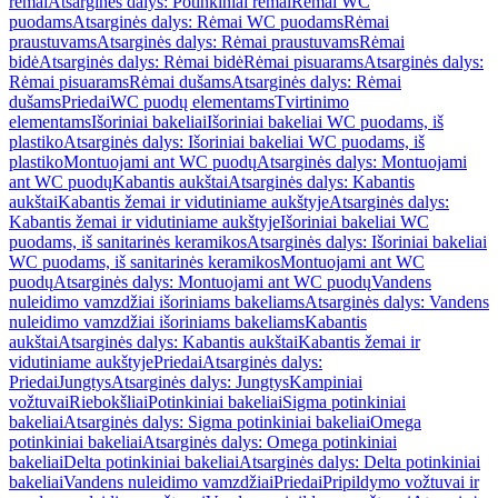
rėmai
Atsarginės dalys: Potinkiniai rėmai
Rėmai WC
puodams
Atsarginės dalys: Rėmai WC puodams
Rėmai
praustuvams
Atsarginės dalys: Rėmai praustuvams
Rėmai
bidė
Atsarginės dalys: Rėmai bidė
Rėmai pisuarams
Atsarginės dalys:
Rėmai pisuarams
Rėmai dušams
Atsarginės dalys: Rėmai
dušams
Priedai
WC puodų elementams
Tvirtinimo
elementams
Išoriniai bakeliai
Išoriniai bakeliai WC puodams, iš
plastiko
Atsarginės dalys: Išoriniai bakeliai WC puodams, iš
plastiko
Montuojami ant WC puodų
Atsarginės dalys: Montuojami
ant WC puodų
Kabantis aukštai
Atsarginės dalys: Kabantis
aukštai
Kabantis žemai ir vidutiniame aukštyje
Atsarginės dalys:
Kabantis žemai ir vidutiniame aukštyje
Išoriniai bakeliai WC
puodams, iš sanitarinės keramikos
Atsarginės dalys: Išoriniai bakeliai
WC puodams, iš sanitarinės keramikos
Montuojami ant WC
puodų
Atsarginės dalys: Montuojami ant WC puodų
Vandens
nuleidimo vamzdžiai išoriniams bakeliams
Atsarginės dalys: Vandens
nuleidimo vamzdžiai išoriniams bakeliams
Kabantis
aukštai
Atsarginės dalys: Kabantis aukštai
Kabantis žemai ir
vidutiniame aukštyje
Priedai
Atsarginės dalys:
Priedai
Jungtys
Atsarginės dalys: Jungtys
Kampiniai
vožtuvai
Riebokšliai
Potinkiniai bakeliai
Sigma potinkiniai
bakeliai
Atsarginės dalys: Sigma potinkiniai bakeliai
Omega
potinkiniai bakeliai
Atsarginės dalys: Omega potinkiniai
bakeliai
Delta potinkiniai bakeliai
Atsarginės dalys: Delta potinkiniai
bakeliai
Vandens nuleidimo vamzdžiai
Priedai
Pripildymo vožtuvai ir