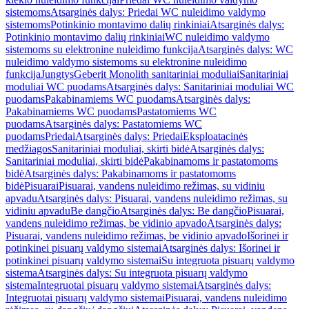
sistemoms
Atsarginės dalys: Priedai WC nuleidimo valdymo
sistemoms
Potinkinio montavimo dalių rinkiniai
Atsarginės dalys:
Potinkinio montavimo dalių rinkiniai
WC nuleidimo valdymo
sistemoms su elektronine nuleidimo funkcija
Atsarginės dalys: WC
nuleidimo valdymo sistemoms su elektronine nuleidimo
funkcija
Jungtys
Geberit Monolith sanitariniai moduliai
Sanitariniai
moduliai WC puodams
Atsarginės dalys: Sanitariniai moduliai WC
puodams
Pakabinamiems WC puodams
Atsarginės dalys:
Pakabinamiems WC puodams
Pastatomiems WC
puodams
Atsarginės dalys: Pastatomiems WC
puodams
Priedai
Atsarginės dalys: Priedai
Eksploatacinės
medžiagos
Sanitariniai moduliai, skirti bidė
Atsarginės dalys:
Sanitariniai moduliai, skirti bidė
Pakabinamoms ir pastatomoms
bidė
Atsarginės dalys: Pakabinamoms ir pastatomoms
bidė
Pisuarai
Pisuarai, vandens nuleidimo režimas, su vidiniu
apvadu
Atsarginės dalys: Pisuarai, vandens nuleidimo režimas, su
vidiniu apvadu
Be dangčio
Atsarginės dalys: Be dangčio
Pisuarai,
vandens nuleidimo režimas, be vidinio apvado
Atsarginės dalys:
Pisuarai, vandens nuleidimo režimas, be vidinio apvado
Išorinei ir
potinkinei pisuarų valdymo sistemai
Atsarginės dalys: Išorinei ir
potinkinei pisuarų valdymo sistemai
Su integruota pisuarų valdymo
sistema
Atsarginės dalys: Su integruota pisuarų valdymo
sistema
Integruotai pisuarų valdymo sistemai
Atsarginės dalys:
Integruotai pisuarų valdymo sistemai
Pisuarai, vandens nuleidimo