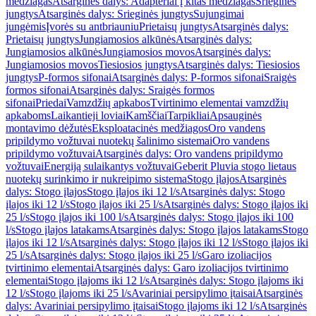
medžiagas
Atsarginės dalys: Adapteriai į kitas medžiagas
Srieginės
jungtys
Atsarginės dalys: Srieginės jungtys
Sujungimai
jungėmis
Įvorės su antbriauniu
Prietaisų jungtys
Atsarginės dalys:
Prietaisų jungtys
Jungiamosios alkūnės
Atsarginės dalys:
Jungiamosios alkūnės
Jungiamosios movos
Atsarginės dalys:
Jungiamosios movos
Tiesiosios jungtys
Atsarginės dalys: Tiesiosios
jungtys
P-formos sifonai
Atsarginės dalys: P-formos sifonai
Sraigės
formos sifonai
Atsarginės dalys: Sraigės formos
sifonai
Priedai
Vamzdžių apkabos
Tvirtinimo elementai vamzdžių
apkaboms
Laikantieji loviai
Kamščiai
Tarpikliai
Apsauginės
montavimo dėžutės
Eksploatacinės medžiagos
Oro vandens
pripildymo vožtuvai nuotekų šalinimo sistemai
Oro vandens
pripildymo vožtuvai
Atsarginės dalys: Oro vandens pripildymo
vožtuvai
Energiją sulaikantys vožtuvai
Geberit Pluvia stogo lietaus
nuotekų surinkimo ir nukreipimo sistema
Stogo įlajos
Atsarginės
dalys: Stogo įlajos
Stogo įlajos iki 12 l/s
Atsarginės dalys: Stogo
įlajos iki 12 l/s
Stogo įlajos iki 25 l/s
Atsarginės dalys: Stogo įlajos iki
25 l/s
Stogo įlajos iki 100 l/s
Atsarginės dalys: Stogo įlajos iki 100
l/s
Stogo įlajos latakams
Atsarginės dalys: Stogo įlajos latakams
Stogo
įlajos iki 12 l/s
Atsarginės dalys: Stogo įlajos iki 12 l/s
Stogo įlajos iki
25 l/s
Atsarginės dalys: Stogo įlajos iki 25 l/s
Garo izoliacijos
tvirtinimo elementai
Atsarginės dalys: Garo izoliacijos tvirtinimo
elementai
Stogo įlajoms iki 12 l/s
Atsarginės dalys: Stogo įlajoms iki
12 l/s
Stogo įlajoms iki 25 l/s
Avariniai persipylimo įtaisai
Atsarginės
dalys: Avariniai persipylimo įtaisai
Stogo įlajoms iki 12 l/s
Atsarginės