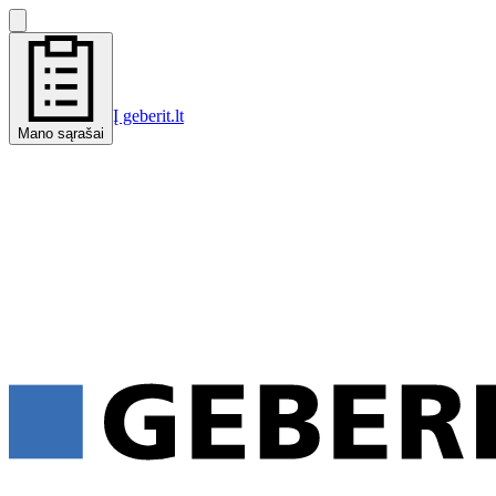
Į geberit.lt
Mano sąrašai