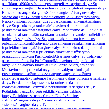
padėklams, d90
Su sifono angos dangteliu
Atsarginės dalys: Su
sifono angos dangteliu
Be išleidimo angos dangtelio
Atsarginės dalys:
Be išleidimo angos dangtelio
Sifono dangtelis
Atsarginės dalys:
Sifono dangtelis
Nuotekų sifonai vonioms, d52
Atsarginės dalys:
Nuotekų sifonai vonioms, d52
Su pasukamąja rankena
Atsarginės
dalys: Su pasukamąja rankena
Montavimo dalių rinkiniai
pasukamajai rankenai
Atsarginės dalys: Montavimo dalių rinkiniai
pasukamajai rankenai
Su pasukamąja rankena ir vandens prileidimo
funkcija
Atsarginės dalys: Su pasukamąja rankena ir vandens
prileidimo funkcija
Montavimo dalių rinkiniai pasukamajai rankenai
ir prileidimo funkcijai
Atsarginės dalys: Montavimo dalių rinkiniai
pasukamajai rankenai ir prileidimo funkcijai
Su uždarymo
paspaudimu funkcija PushControl
Atsarginės dalys: Su uždarymo
paspaudimu funkcija PushControl
Montavimo dalių rinkiniai
mygtukinio valdymo funkcijai PushControl
Atsarginės dalys:
Montavimo dalių rinkiniai mygtukinio valdymo funkcijai
PushControl
Su vožtuvo akle
Atsarginės dalys: Su vožtuvo
akle
Priedai nuotekų sistemos fasoninėms dalims vonioms
Atsarginės
dalys: Priedai nuotekų sistemos fasoninėms dalims
vonioms
Potinkiniai vamzdžio pertraukikliai
Atsarginės dalys:
Potinkiniai vamzdžio pertraukikliai
Vandens tiekimo
jungtys
Potinkinės sistemos
Geberit Duofix
Sieninės
sistemos
Atsarginės dalys: Sieninės sistemos
Tvirtinimo
sistemos
Atsarginės dalys: Tvirtinimo
sistemos
Plokštės
Priedai
Atsarginės dalys: Priedai
Potinkiniai