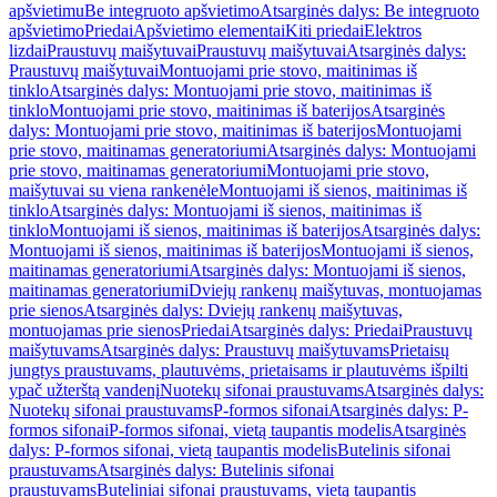
apšvietimu
Be integruoto apšvietimo
Atsarginės dalys: Be integruoto
apšvietimo
Priedai
Apšvietimo elementai
Kiti priedai
Elektros
lizdai
Praustuvų maišytuvai
Praustuvų maišytuvai
Atsarginės dalys:
Praustuvų maišytuvai
Montuojami prie stovo, maitinimas iš
tinklo
Atsarginės dalys: Montuojami prie stovo, maitinimas iš
tinklo
Montuojami prie stovo, maitinimas iš baterijos
Atsarginės
dalys: Montuojami prie stovo, maitinimas iš baterijos
Montuojami
prie stovo, maitinamas generatoriumi
Atsarginės dalys: Montuojami
prie stovo, maitinamas generatoriumi
Montuojami prie stovo,
maišytuvai su viena rankenėle
Montuojami iš sienos, maitinimas iš
tinklo
Atsarginės dalys: Montuojami iš sienos, maitinimas iš
tinklo
Montuojami iš sienos, maitinimas iš baterijos
Atsarginės dalys:
Montuojami iš sienos, maitinimas iš baterijos
Montuojami iš sienos,
maitinamas generatoriumi
Atsarginės dalys: Montuojami iš sienos,
maitinamas generatoriumi
Dviejų rankenų maišytuvas, montuojamas
prie sienos
Atsarginės dalys: Dviejų rankenų maišytuvas,
montuojamas prie sienos
Priedai
Atsarginės dalys: Priedai
Praustuvų
maišytuvams
Atsarginės dalys: Praustuvų maišytuvams
Prietaisų
jungtys praustuvams, plautuvėms, prietaisams ir plautuvėms išpilti
ypač užterštą vandenį
Nuotekų sifonai praustuvams
Atsarginės dalys:
Nuotekų sifonai praustuvams
P-formos sifonai
Atsarginės dalys: P-
formos sifonai
P-formos sifonai, vietą taupantis modelis
Atsarginės
dalys: P-formos sifonai, vietą taupantis modelis
Butelinis sifonai
praustuvams
Atsarginės dalys: Butelinis sifonai
praustuvams
Buteliniai sifonai praustuvams, vietą taupantis