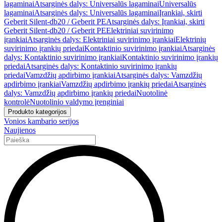
lagaminai
Atsarginės dalys: Universalūs lagaminai
Universalūs
lagaminai
Atsarginės dalys: Universalūs lagaminai
Įrankiai, skirti
Geberit Silent-db20 / Geberit PE
Atsarginės dalys: Įrankiai, skirti
Geberit Silent-db20 / Geberit PE
Elektriniai suvirinimo
įrankiai
Atsarginės dalys: Elektriniai suvirinimo įrankiai
Elektrinių
suvirinimo įrankių priedai
Kontaktinio suvirinimo įrankiai
Atsarginės
dalys: Kontaktinio suvirinimo įrankiai
Kontaktinio suvirinimo įrankių
priedai
Atsarginės dalys: Kontaktinio suvirinimo įrankių
priedai
Vamzdžių apdirbimo įrankiai
Atsarginės dalys: Vamzdžių
apdirbimo įrankiai
Vamzdžių apdirbimo įrankių priedai
Atsarginės
dalys: Vamzdžių apdirbimo įrankių priedai
Nuotolinė
kontrolė
Nuotolinio valdymo įrenginiai
Produkto kategorijos
Vonios kambario serijos
Naujienos