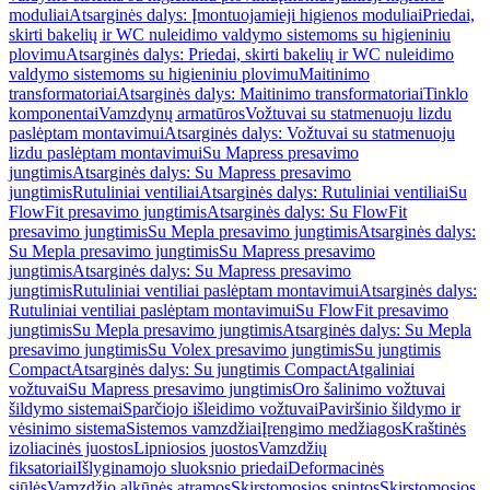
moduliai
Atsarginės dalys: Įmontuojamieji higienos moduliai
Priedai,
skirti bakelių ir WC nuleidimo valdymo sistemoms su higieniniu
plovimu
Atsarginės dalys: Priedai, skirti bakelių ir WC nuleidimo
valdymo sistemoms su higieniniu plovimu
Maitinimo
transformatoriai
Atsarginės dalys: Maitinimo transformatoriai
Tinklo
komponentai
Vamzdynų armatūros
Vožtuvai su statmenuoju lizdu
paslėptam montavimui
Atsarginės dalys: Vožtuvai su statmenuoju
lizdu paslėptam montavimui
Su Mapress presavimo
jungtimis
Atsarginės dalys: Su Mapress presavimo
jungtimis
Rutuliniai ventiliai
Atsarginės dalys: Rutuliniai ventiliai
Su
FlowFit presavimo jungtimis
Atsarginės dalys: Su FlowFit
presavimo jungtimis
Su Mepla presavimo jungtimis
Atsarginės dalys:
Su Mepla presavimo jungtimis
Su Mapress presavimo
jungtimis
Atsarginės dalys: Su Mapress presavimo
jungtimis
Rutuliniai ventiliai paslėptam montavimui
Atsarginės dalys:
Rutuliniai ventiliai paslėptam montavimui
Su FlowFit presavimo
jungtimis
Su Mepla presavimo jungtimis
Atsarginės dalys: Su Mepla
presavimo jungtimis
Su Volex presavimo jungtimis
Su jungtimis
Compact
Atsarginės dalys: Su jungtimis Compact
Atgaliniai
vožtuvai
Su Mapress presavimo jungtimis
Oro šalinimo vožtuvai
šildymo sistemai
Sparčiojo išleidimo vožtuvai
Paviršinio šildymo ir
vėsinimo sistema
Sistemos vamzdžiai
Įrengimo medžiagos
Kraštinės
izoliacinės juostos
Lipniosios juostos
Vamzdžių
fiksatoriai
Išlyginamojo sluoksnio priedai
Deformacinės
siūlės
Vamzdžio alkūnės atramos
Skirstomosios spintos
Skirstomosios