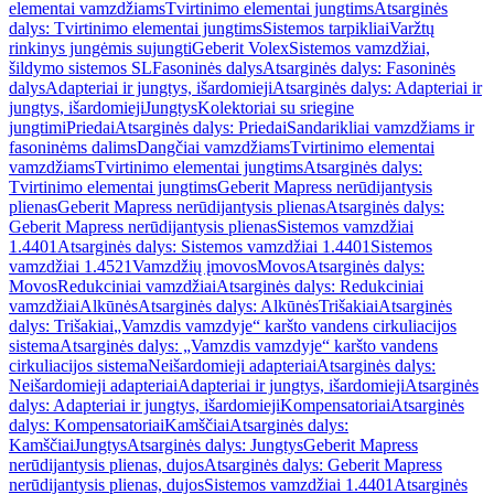
elementai vamzdžiams
Tvirtinimo elementai jungtims
Atsarginės
dalys: Tvirtinimo elementai jungtims
Sistemos tarpikliai
Varžtų
rinkinys jungėmis sujungti
Geberit Volex
Sistemos vamzdžiai,
šildymo sistemos SL
Fasoninės dalys
Atsarginės dalys: Fasoninės
dalys
Adapteriai ir jungtys, išardomieji
Atsarginės dalys: Adapteriai ir
jungtys, išardomieji
Jungtys
Kolektoriai su sriegine
jungtimi
Priedai
Atsarginės dalys: Priedai
Sandarikliai vamzdžiams ir
fasoninėms dalims
Dangčiai vamzdžiams
Tvirtinimo elementai
vamzdžiams
Tvirtinimo elementai jungtims
Atsarginės dalys:
Tvirtinimo elementai jungtims
Geberit Mapress nerūdijantysis
plienas
Geberit Mapress nerūdijantysis plienas
Atsarginės dalys:
Geberit Mapress nerūdijantysis plienas
Sistemos vamzdžiai
1.4401
Atsarginės dalys: Sistemos vamzdžiai 1.4401
Sistemos
vamzdžiai 1.4521
Vamzdžių įmovos
Movos
Atsarginės dalys:
Movos
Redukciniai vamzdžiai
Atsarginės dalys: Redukciniai
vamzdžiai
Alkūnės
Atsarginės dalys: Alkūnės
Trišakiai
Atsarginės
dalys: Trišakiai
„Vamzdis vamzdyje“ karšto vandens cirkuliacijos
sistema
Atsarginės dalys: „Vamzdis vamzdyje“ karšto vandens
cirkuliacijos sistema
Neišardomieji adapteriai
Atsarginės dalys:
Neišardomieji adapteriai
Adapteriai ir jungtys, išardomieji
Atsarginės
dalys: Adapteriai ir jungtys, išardomieji
Kompensatoriai
Atsarginės
dalys: Kompensatoriai
Kamščiai
Atsarginės dalys:
Kamščiai
Jungtys
Atsarginės dalys: Jungtys
Geberit Mapress
nerūdijantysis plienas, dujos
Atsarginės dalys: Geberit Mapress
nerūdijantysis plienas, dujos
Sistemos vamzdžiai 1.4401
Atsarginės