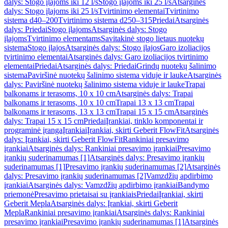
dalys: Stogo įlajoms iki 12 l/s
Stogo įlajoms iki 25 l/s
Atsarginės
dalys: Stogo įlajoms iki 25 l/s
Tvirtinimo elementai
Tvirtinimo
sistema d40–200
Tvirtinimo sistema d250–315
Priedai
Atsarginės
dalys: Priedai
Stogo įlajoms
Atsarginės dalys: Stogo
įlajoms
Tvirtinimo elementams
Savitakinė stogo lietaus nuotekų
sistema
Stogo įlajos
Atsarginės dalys: Stogo įlajos
Garo izoliacijos
tvirtinimo elementai
Atsarginės dalys: Garo izoliacijos tvirtinimo
elementai
Priedai
Atsarginės dalys: Priedai
Grindų nuotekų šalinimo
sistema
Paviršinė nuotekų šalinimo sistema viduje ir lauke
Atsarginės
dalys: Paviršinė nuotekų šalinimo sistema viduje ir lauke
Trapai
balkonams ir terasoms, 10 x 10 cm
Atsarginės dalys: Trapai
balkonams ir terasoms, 10 x 10 cm
Trapai 13 x 13 cm
Trapai
balkonams ir terasoms, 13 x 13 cm
Trapai 15 x 15 cm
Atsarginės
dalys: Trapai 15 x 15 cm
Priedai
Įrankiai, tinklo komponentai ir
programinė įranga
Įrankiai
Įrankiai, skirti Geberit FlowFit
Atsarginės
dalys: Įrankiai, skirti Geberit FlowFit
Rankiniai presavimo
įrankiai
Atsarginės dalys: Rankiniai presavimo įrankiai
Presavimo
įrankių suderinamumas [1]
Atsarginės dalys: Presavimo įrankių
suderinamumas [1]
Presavimo įrankių suderinamumas [2]
Atsarginės
dalys: Presavimo įrankių suderinamumas [2]
Vamzdžių apdirbimo
įrankiai
Atsarginės dalys: Vamzdžių apdirbimo įrankiai
Bandymo
priemonė
Presavimo prietaisai su įrankiais
Priedai
Įrankiai, skirti
Geberit Mepla
Atsarginės dalys: Įrankiai, skirti Geberit
Mepla
Rankiniai presavimo įrankiai
Atsarginės dalys: Rankiniai
presavimo įrankiai
Presavimo įrankių suderinamumas [1]
Atsarginės