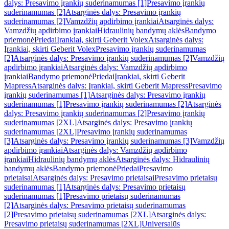
dalys: Presavimo įrankių suderinamumas [1]
Presavimo įrankių
suderinamumas [2]
Atsarginės dalys: Presavimo įrankių
suderinamumas [2]
Vamzdžių apdirbimo įrankiai
Atsarginės dalys:
Vamzdžių apdirbimo įrankiai
Hidraulinių bandymų aklės
Bandymo
priemonė
Priedai
Įrankiai, skirti Geberit Volex
Atsarginės dalys:
Įrankiai, skirti Geberit Volex
Presavimo įrankių suderinamumas
[2]
Atsarginės dalys: Presavimo įrankių suderinamumas [2]
Vamzdžių
apdirbimo įrankiai
Atsarginės dalys: Vamzdžių apdirbimo
įrankiai
Bandymo priemonė
Priedai
Įrankiai, skirti Geberit
Mapress
Atsarginės dalys: Įrankiai, skirti Geberit Mapress
Presavimo
įrankių suderinamumas [1]
Atsarginės dalys: Presavimo įrankių
suderinamumas [1]
Presavimo įrankių suderinamumas [2]
Atsarginės
dalys: Presavimo įrankių suderinamumas [2]
Presavimo įrankių
suderinamumas [2XL]
Atsarginės dalys: Presavimo įrankių
suderinamumas [2XL]
Presavimo įrankių suderinamumas
[3]
Atsarginės dalys: Presavimo įrankių suderinamumas [3]
Vamzdžių
apdirbimo įrankiai
Atsarginės dalys: Vamzdžių apdirbimo
įrankiai
Hidraulinių bandymų aklės
Atsarginės dalys: Hidraulinių
bandymų aklės
Bandymo priemonė
Priedai
Presavimo
prietaisai
Atsarginės dalys: Presavimo prietaisai
Presavimo prietaisų
suderinamumas [1]
Atsarginės dalys: Presavimo prietaisų
suderinamumas [1]
Presavimo prietaisų suderinamumas
[2]
Atsarginės dalys: Presavimo prietaisų suderinamumas
[2]
Presavimo prietaisų suderinamumas [2XL]
Atsarginės dalys:
Presavimo prietaisų suderinamumas [2XL]
Universalūs