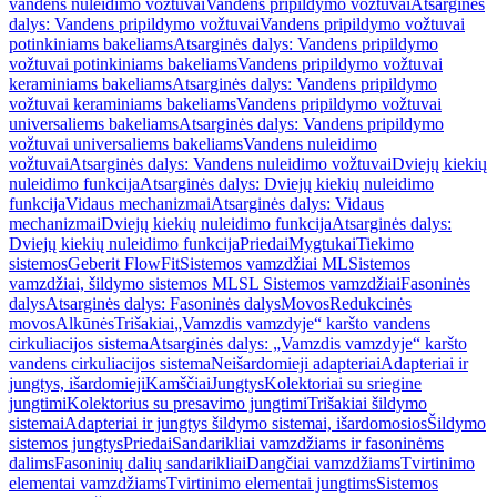
vandens nuleidimo vožtuvai
Vandens pripildymo vožtuvai
Atsarginės
dalys: Vandens pripildymo vožtuvai
Vandens pripildymo vožtuvai
potinkiniams bakeliams
Atsarginės dalys: Vandens pripildymo
vožtuvai potinkiniams bakeliams
Vandens pripildymo vožtuvai
keraminiams bakeliams
Atsarginės dalys: Vandens pripildymo
vožtuvai keraminiams bakeliams
Vandens pripildymo vožtuvai
universaliems bakeliams
Atsarginės dalys: Vandens pripildymo
vožtuvai universaliems bakeliams
Vandens nuleidimo
vožtuvai
Atsarginės dalys: Vandens nuleidimo vožtuvai
Dviejų kiekių
nuleidimo funkcija
Atsarginės dalys: Dviejų kiekių nuleidimo
funkcija
Vidaus mechanizmai
Atsarginės dalys: Vidaus
mechanizmai
Dviejų kiekių nuleidimo funkcija
Atsarginės dalys:
Dviejų kiekių nuleidimo funkcija
Priedai
Mygtukai
Tiekimo
sistemos
Geberit FlowFit
Sistemos vamzdžiai ML
Sistemos
vamzdžiai, šildymo sistemos ML
SL Sistemos vamzdžiai
Fasoninės
dalys
Atsarginės dalys: Fasoninės dalys
Movos
Redukcinės
movos
Alkūnės
Trišakiai
„Vamzdis vamzdyje“ karšto vandens
cirkuliacijos sistema
Atsarginės dalys: „Vamzdis vamzdyje“ karšto
vandens cirkuliacijos sistema
Neišardomieji adapteriai
Adapteriai ir
jungtys, išardomieji
Kamščiai
Jungtys
Kolektoriai su sriegine
jungtimi
Kolektorius su presavimo jungtimi
Trišakiai šildymo
sistemai
Adapteriai ir jungtys šildymo sistemai, išardomosios
Šildymo
sistemos jungtys
Priedai
Sandarikliai vamzdžiams ir fasoninėms
dalims
Fasoninių dalių sandarikliai
Dangčiai vamzdžiams
Tvirtinimo
elementai vamzdžiams
Tvirtinimo elementai jungtims
Sistemos