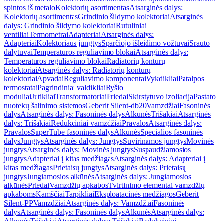
spintos iš metalo
Kolektorių asortimentas
Atsarginės dalys:
Kolektorių asortimentas
Grindinio šildymo kolektoriai
Atsarginės
dalys: Grindinio šildymo kolektoriai
Rutuliniai
ventiliai
Termometrai
Adapteriai
Atsarginės dalys:
Adapteriai
Kolektoriaus jungtys
Sparčiojo išleidimo vožtuvai
Srauto
dalytuvai
Temperatūros reguliavimo blokai
Atsarginės dalys:
Temperatūros reguliavimo blokai
Radiatorių kontūrų
kolektoriai
Atsarginės dalys: Radiatorių kontūrų
kolektoriai
Apvadai
Reguliavimo komponentai
Vykdikliai
Patalpos
termostatai
Pagrindiniai valdikliai
Ryšio
moduliai
Jutikliai
Transformatoriai
Priedai
Skirstytuvo izoliacija
Pastato
nuotekų šalinimo sistemos
Geberit Silent-db20
Vamzdžiai
Fasoninės
dalys
Atsarginės dalys: Fasoninės dalys
Alkūnės
Trišakiai
Atsarginės
dalys: Trišakiai
Redukciniai vamzdžiai
Pravalos
Atsarginės dalys:
Pravalos
SuperTube fasoninės dalys
Alkūnės
Specialios fasoninės
dalys
Jungtys
Atsarginės dalys: Jungtys
Suvirinamos jungtys
Movinės
jungtys
Atsarginės dalys: Movinės jungtys
Suspaudžiamosios
jungtys
Adapteriai į kitas medžiagas
Atsarginės dalys: Adapteriai į
kitas medžiagas
Prietaisų jungtys
Atsarginės dalys: Prietaisų
jungtys
Jungiamosios alkūnės
Atsarginės dalys: Jungiamosios
alkūnės
Priedai
Vamzdžių apkabos
Tvirtinimo elementai vamzdžių
apkaboms
Kamščiai
Tarpikliai
Eksploatacinės medžiagos
Geberit
Silent-PP
Vamzdžiai
Atsarginės dalys: Vamzdžiai
Fasoninės
dalys
Atsarginės dalys: Fasoninės dalys
Alkūnės
Atsarginės dalys:
Alkūnės
Trišakiai
Atsarginės dalys: Trišakiai
Redukciniai