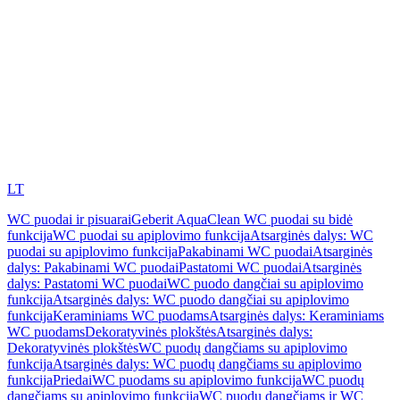
LT
WC puodai ir pisuarai
Geberit AquaClean WC puodai su bidė
funkcija
WC puodai su apiplovimo funkcija
Atsarginės dalys: WC
puodai su apiplovimo funkcija
Pakabinami WC puodai
Atsarginės
dalys: Pakabinami WC puodai
Pastatomi WC puodai
Atsarginės
dalys: Pastatomi WC puodai
WC puodo dangčiai su apiplovimo
funkcija
Atsarginės dalys: WC puodo dangčiai su apiplovimo
funkcija
Keraminiams WC puodams
Atsarginės dalys: Keraminiams
WC puodams
Dekoratyvinės plokštės
Atsarginės dalys:
Dekoratyvinės plokštės
WC puodų dangčiams su apiplovimo
funkcija
Atsarginės dalys: WC puodų dangčiams su apiplovimo
funkcija
Priedai
WC puodams su apiplovimo funkcija
WC puodų
dangčiams su apiplovimo funkcija
WC puodų dangčiams ir WC