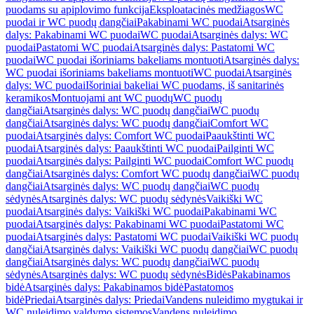
puodams su apiplovimo funkcija
Eksploatacinės medžiagos
WC
puodai ir WC puodų dangčiai
Pakabinami WC puodai
Atsarginės
dalys: Pakabinami WC puodai
WC puodai
Atsarginės dalys: WC
puodai
Pastatomi WC puodai
Atsarginės dalys: Pastatomi WC
puodai
WC puodai išoriniams bakeliams montuoti
Atsarginės dalys:
WC puodai išoriniams bakeliams montuoti
WC puodai
Atsarginės
dalys: WC puodai
Išoriniai bakeliai WC puodams, iš sanitarinės
keramikos
Montuojami ant WC puodų
WC puodų
dangčiai
Atsarginės dalys: WC puodų dangčiai
WC puodų
dangčiai
Atsarginės dalys: WC puodų dangčiai
Comfort WC
puodai
Atsarginės dalys: Comfort WC puodai
Paaukštinti WC
puodai
Atsarginės dalys: Paaukštinti WC puodai
Pailginti WC
puodai
Atsarginės dalys: Pailginti WC puodai
Comfort WC puodų
dangčiai
Atsarginės dalys: Comfort WC puodų dangčiai
WC puodų
dangčiai
Atsarginės dalys: WC puodų dangčiai
WC puodų
sėdynės
Atsarginės dalys: WC puodų sėdynės
Vaikiški WC
puodai
Atsarginės dalys: Vaikiški WC puodai
Pakabinami WC
puodai
Atsarginės dalys: Pakabinami WC puodai
Pastatomi WC
puodai
Atsarginės dalys: Pastatomi WC puodai
Vaikiški WC puodų
dangčiai
Atsarginės dalys: Vaikiški WC puodų dangčiai
WC puodų
dangčiai
Atsarginės dalys: WC puodų dangčiai
WC puodų
sėdynės
Atsarginės dalys: WC puodų sėdynės
Bidės
Pakabinamos
bidė
Atsarginės dalys: Pakabinamos bidė
Pastatomos
bidė
Priedai
Atsarginės dalys: Priedai
Vandens nuleidimo mygtukai ir
WC nuleidimo valdymo sistemos
Vandens nuleidimo