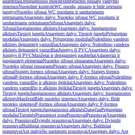
adapteriai
Dengiamosios plokštės
Integruotos pisuarų valdymo
sistemos
Nuotolinė kontrolė
WC puodų, pisuarų ir bidė prietaisų
jungtys
Nuotekų sifonai WC puodams ir sanitariniams
prietaisams
Atsarginės dalys: Nuotekų sifonai WC puodams ir
sanitariniams prietaisams
Sifonai
Atsarginės dalys:
Sifonai
Jungiamosios alkūnės
Atsarginės dalys: Jungiamosios
alkūnės
Tiesioji jungtis
Atsarginės dalys: Tiesioji jungtis
Prijungimo
moduliai
Atsarginės dalys: Prijungimo moduliai
Nuleidimo vandens
alkūnės ilginamieji vamzdžiai
Atsarginės dalys: Nuleidimo vandens
alkūnės ilginamieji vamzdžiai
Jungtys iš PVC
Atsarginės dalys:
Jungtys iš PVC
Manžetai ir dengiamieji gaubteliai
Adapteriai ir
jungiamieji elementai
Nuotekų sifonai pisuarams
Atsarginės dalys:
Nuotekų sifonai pisuarams
Pisuaro sifonai
Atsarginės dalys: Pisuaro
sifonai
Sraigės formos sifonai
Atsarginės dalys: Sraigės formos
sifonai
P-formos sifonai
Atsarginės dalys: P-formos sifonai
Nuleidimo
vandens vamzdžių ir alkūnių ilgikliai
Atsarginės dalys: Nuleidimo
vandens vamzdžių ir alkūnių ilgikliai
Tiesioji jungtis
Atsarginės dalys:
Tiesioji jungtis
Jungiamosios alkūnės
Atsarginės dalys: Jungiamosios
alkūnės
Manžetai
Bidė nuotekų sistemos
Atsarginės dalys: Bidė
nuotekų sistemos
P-formos sifonai
Atsarginės dalys: P-formos
sifonai
Tiesioji jungtis
Jungiamosios alkūnės
Dangčiai
Prijungimo
moduliai
Tarpinės
Prausimosi zona
Praustuvai
Praustuvai
Atsarginės
dalys: Praustuvai
Dvigubi praustuvai
Atsarginės dalys: Dvigubi
praustuvai
Baldiniai praustuvai
Atsarginės dalys: Baldiniai
praustuvai
Ant stalviršio pastatomi praustuvai
Atsarginės dalys: Ant