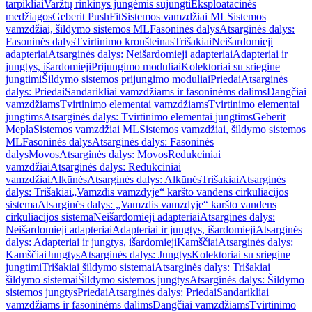
tarpikliai
Varžtų rinkinys jungėmis sujungti
Eksploatacinės
medžiagos
Geberit PushFit
Sistemos vamzdžiai ML
Sistemos
vamzdžiai, šildymo sistemos ML
Fasoninės dalys
Atsarginės dalys:
Fasoninės dalys
Tvirtinimo kronšteinas
Trišakiai
Neišardomieji
adapteriai
Atsarginės dalys: Neišardomieji adapteriai
Adapteriai ir
jungtys, išardomieji
Prijungimo moduliai
Kolektoriai su sriegine
jungtimi
Šildymo sistemos prijungimo moduliai
Priedai
Atsarginės
dalys: Priedai
Sandarikliai vamzdžiams ir fasoninėms dalims
Dangčiai
vamzdžiams
Tvirtinimo elementai vamzdžiams
Tvirtinimo elementai
jungtims
Atsarginės dalys: Tvirtinimo elementai jungtims
Geberit
Mepla
Sistemos vamzdžiai ML
Sistemos vamzdžiai, šildymo sistemos
ML
Fasoninės dalys
Atsarginės dalys: Fasoninės
dalys
Movos
Atsarginės dalys: Movos
Redukciniai
vamzdžiai
Atsarginės dalys: Redukciniai
vamzdžiai
Alkūnės
Atsarginės dalys: Alkūnės
Trišakiai
Atsarginės
dalys: Trišakiai
„Vamzdis vamzdyje“ karšto vandens cirkuliacijos
sistema
Atsarginės dalys: „Vamzdis vamzdyje“ karšto vandens
cirkuliacijos sistema
Neišardomieji adapteriai
Atsarginės dalys:
Neišardomieji adapteriai
Adapteriai ir jungtys, išardomieji
Atsarginės
dalys: Adapteriai ir jungtys, išardomieji
Kamščiai
Atsarginės dalys:
Kamščiai
Jungtys
Atsarginės dalys: Jungtys
Kolektoriai su sriegine
jungtimi
Trišakiai šildymo sistemai
Atsarginės dalys: Trišakiai
šildymo sistemai
Šildymo sistemos jungtys
Atsarginės dalys: Šildymo
sistemos jungtys
Priedai
Atsarginės dalys: Priedai
Sandarikliai
vamzdžiams ir fasoninėms dalims
Dangčiai vamzdžiams
Tvirtinimo