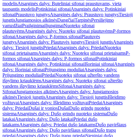
modelis
Atsarginės dalys: Buteliniai sifonai praustuvams, vietą
taupantis modelis
Potinkiniai sifonai
Atsarginės dalys: Potinkiniai
sifonai
Praustuvo jungtys
Atsarginės dalys: Praustuvo jungtys
Tiesioji
jungtis
Jungiamosios alkūnės
Dangčiai
Tarpinės
Persiliejimo
vamzdžiai
Prailginimai
Įjungimai
Nuotekų sifonai
plautuvėms
Atsarginės dalys: Nuotekų sifonai plautuvėms
P-formos
sifonai
Atsarginės dalys: P-formos sifonai
Plautuvės
jungtys
Atsarginės dalys: Plautuvės jungtys
Tiesioji jungtis
Atsarginės
dalys: Tiesioji jungtis
Priedai
Atsarginės dalys: Priedai
Nuotekų
sifonai prietaisams
Atsarginės dalys: Nuotekų sifonai prietaisams
P-
formos sifonai
Atsarginės dalys: P-formos sifonai
Potinkiniai
sifonai
Atsarginės dalys: Potinkiniai sifonai
Išoriniai sifonai
Atsarginės
dalys: Išoriniai sifonai
Prijungimo moduliai
Atsarginės dalys:
Prijungimo moduliai
Priedai
Nuotekų sifonai užteršto vandens
išpylimo kriauklėms
Atsarginės dalys: Nuotekų sifonai užteršto
vandens išpylimo kriauklėms
Sifonai
Atsarginės dalys:
Sifonai
Jungiamosios alkūnės
Atsarginės dalys: Jungiamosios
alkūnės
Tiesioji jungtis
Atsarginės dalys: Tiesioji jungtis
Išleidimo
vožtuvai
Atsarginės dalys: Išleidimo vožtuvai
Priedai
Atsarginės
dalys: Priedai
Dušai ir vonios
Dušai
Dušo grindų nuotekų
sistema
Atsarginės dalys: Dušo grindų nuotekų sistema
Dušo
latakai
Atsarginės dalys: Dušo latakai
Priedai dušo
latakams
Atsarginės dalys: Priedai dušo latakams
Dušo paviršiaus
sifonai
Atsarginės dalys: Dušo paviršiaus sifonai
Dušo trapų
priedai
Atsarginės dalys: Dušo trapų priedai
Sieniniai dušo