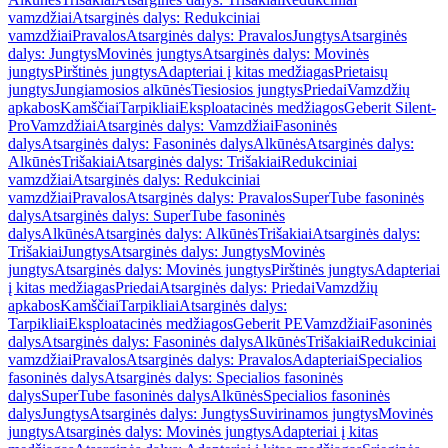
vamzdžiai
Atsarginės dalys: Redukciniai
vamzdžiai
Pravalos
Atsarginės dalys: Pravalos
Jungtys
Atsarginės
dalys: Jungtys
Movinės jungtys
Atsarginės dalys: Movinės
jungtys
Pirštinės jungtys
Adapteriai į kitas medžiagas
Prietaisų
jungtys
Jungiamosios alkūnės
Tiesiosios jungtys
Priedai
Vamzdžių
apkabos
Kamščiai
Tarpikliai
Eksploatacinės medžiagos
Geberit Silent-
Pro
Vamzdžiai
Atsarginės dalys: Vamzdžiai
Fasoninės
dalys
Atsarginės dalys: Fasoninės dalys
Alkūnės
Atsarginės dalys:
Alkūnės
Trišakiai
Atsarginės dalys: Trišakiai
Redukciniai
vamzdžiai
Atsarginės dalys: Redukciniai
vamzdžiai
Pravalos
Atsarginės dalys: Pravalos
SuperTube fasoninės
dalys
Atsarginės dalys: SuperTube fasoninės
dalys
Alkūnės
Atsarginės dalys: Alkūnės
Trišakiai
Atsarginės dalys:
Trišakiai
Jungtys
Atsarginės dalys: Jungtys
Movinės
jungtys
Atsarginės dalys: Movinės jungtys
Pirštinės jungtys
Adapteriai
į kitas medžiagas
Priedai
Atsarginės dalys: Priedai
Vamzdžių
apkabos
Kamščiai
Tarpikliai
Atsarginės dalys:
Tarpikliai
Eksploatacinės medžiagos
Geberit PE
Vamzdžiai
Fasoninės
dalys
Atsarginės dalys: Fasoninės dalys
Alkūnės
Trišakiai
Redukciniai
vamzdžiai
Pravalos
Atsarginės dalys: Pravalos
Adapteriai
Specialios
fasoninės dalys
Atsarginės dalys: Specialios fasoninės
dalys
SuperTube fasoninės dalys
Alkūnės
Specialios fasoninės
dalys
Jungtys
Atsarginės dalys: Jungtys
Suvirinamos jungtys
Movinės
jungtys
Atsarginės dalys: Movinės jungtys
Adapteriai į kitas