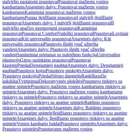
stalviršio pastatomi praustuvai
Praustuvai mažiems vonios
kambariams
Atsarginės dalys: Praustuvai mažiems vonios
kambariams
Kampiniai praustuvai mažiems vonios
kambariams
Pusiau įleidžiami praustuvai
Į stalviršį įleidžiami
praustuvai
Atsarginės dalys: Į stalviršį įleidžiami praustuvai
Iš
stalviršio apačios montuojami praustuvai
Kampiniai
praustuvai
Praustuvai Comfort
Vaikiški praustuvai
Praustuvai
Loviniai
praustuvai
Kiti universalūs praustuvai
Atsarginės dalys: Kiti
universalūs praustuvai
Plautuvės išpilti ypač užterštą
vandenį
Atsarginės dalys: Plautuvės išpilti ypač užterštą
vandenį
Sanitariniai prietaisai su nuleidimo funkcija
Universalios
plautuvės
Gipso surinkimo praustuvai
Praustuvai
klasėms
Priedai
Dengiamieji gaubtai
Atsarginės dalys: Dengiamieji
gaubtai
Praustuvų kojos
Praustuvų puskojės
Atsarginės dalys:
Praustuvų puskojės
Priedai
Sifono dangtelis
Rankšluosčių
laikikliai
Tvirtinimai
Dekoratyvinės plokštės
Praustuvo rinkinys su
apatine spintele
Praustuvo mažiems vonios kambariams rinkinys su
spintele
Atsarginės dalys: Praustuvo mažiems vonios kambariams
rinkinys su spintele
Praustuvo rinkinys su apatine spintele
Atsarginės
dalys: Praustuvo rinkinys su apatine spintele
Baldinio praustuvo
rinkinys su apatine spintele
Atsarginės dalys: Baldinio praustuvo
rinkinys su apatine spintele
Įleidžiamo praustuvo rinkinys su apatine
spintele
Atsarginės dalys: Įleidžiamo praustuvo rinkinys su apatine
spintele
Vonios kambario baldai
Praustuvų spintelės
Atsarginės dalys:
Praustuvų spintelės
Praustuvams mažiems vonios