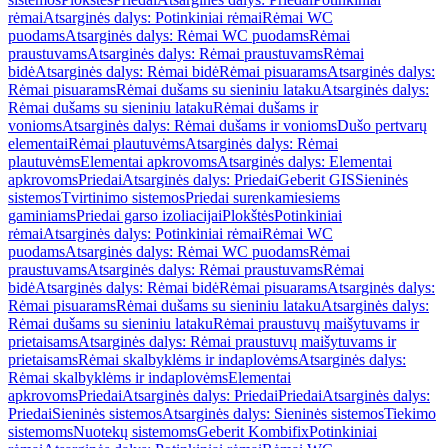
rėmai
Atsarginės dalys: Potinkiniai rėmai
Rėmai WC
puodams
Atsarginės dalys: Rėmai WC puodams
Rėmai
praustuvams
Atsarginės dalys: Rėmai praustuvams
Rėmai
bidė
Atsarginės dalys: Rėmai bidė
Rėmai pisuarams
Atsarginės dalys:
Rėmai pisuarams
Rėmai dušams su sieniniu lataku
Atsarginės dalys:
Rėmai dušams su sieniniu lataku
Rėmai dušams ir
vonioms
Atsarginės dalys: Rėmai dušams ir vonioms
Dušo pertvarų
elementai
Rėmai plautuvėms
Atsarginės dalys: Rėmai
plautuvėms
Elementai apkrovoms
Atsarginės dalys: Elementai
apkrovoms
Priedai
Atsarginės dalys: Priedai
Geberit GIS
Sieninės
sistemos
Tvirtinimo sistemos
Priedai surenkamiesiems
gaminiams
Priedai garso izoliacijai
Plokštės
Potinkiniai
rėmai
Atsarginės dalys: Potinkiniai rėmai
Rėmai WC
puodams
Atsarginės dalys: Rėmai WC puodams
Rėmai
praustuvams
Atsarginės dalys: Rėmai praustuvams
Rėmai
bidė
Atsarginės dalys: Rėmai bidė
Rėmai pisuarams
Atsarginės dalys:
Rėmai pisuarams
Rėmai dušams su sieniniu lataku
Atsarginės dalys:
Rėmai dušams su sieniniu lataku
Rėmai praustuvų maišytuvams ir
prietaisams
Atsarginės dalys: Rėmai praustuvų maišytuvams ir
prietaisams
Rėmai skalbyklėms ir indaplovėms
Atsarginės dalys:
Rėmai skalbyklėms ir indaplovėms
Elementai
apkrovoms
Priedai
Atsarginės dalys: Priedai
Priedai
Atsarginės dalys:
Priedai
Sieninės sistemos
Atsarginės dalys: Sieninės sistemos
Tiekimo
sistemoms
Nuotekų sistemoms
Geberit Kombifix
Potinkiniai