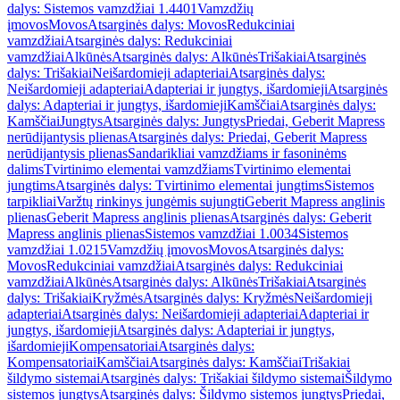
dalys: Sistemos vamzdžiai 1.4401
Vamzdžių
įmovos
Movos
Atsarginės dalys: Movos
Redukciniai
vamzdžiai
Atsarginės dalys: Redukciniai
vamzdžiai
Alkūnės
Atsarginės dalys: Alkūnės
Trišakiai
Atsarginės
dalys: Trišakiai
Neišardomieji adapteriai
Atsarginės dalys:
Neišardomieji adapteriai
Adapteriai ir jungtys, išardomieji
Atsarginės
dalys: Adapteriai ir jungtys, išardomieji
Kamščiai
Atsarginės dalys:
Kamščiai
Jungtys
Atsarginės dalys: Jungtys
Priedai, Geberit Mapress
nerūdijantysis plienas
Atsarginės dalys: Priedai, Geberit Mapress
nerūdijantysis plienas
Sandarikliai vamzdžiams ir fasoninėms
dalims
Tvirtinimo elementai vamzdžiams
Tvirtinimo elementai
jungtims
Atsarginės dalys: Tvirtinimo elementai jungtims
Sistemos
tarpikliai
Varžtų rinkinys jungėmis sujungti
Geberit Mapress anglinis
plienas
Geberit Mapress anglinis plienas
Atsarginės dalys: Geberit
Mapress anglinis plienas
Sistemos vamzdžiai 1.0034
Sistemos
vamzdžiai 1.0215
Vamzdžių įmovos
Movos
Atsarginės dalys:
Movos
Redukciniai vamzdžiai
Atsarginės dalys: Redukciniai
vamzdžiai
Alkūnės
Atsarginės dalys: Alkūnės
Trišakiai
Atsarginės
dalys: Trišakiai
Kryžmės
Atsarginės dalys: Kryžmės
Neišardomieji
adapteriai
Atsarginės dalys: Neišardomieji adapteriai
Adapteriai ir
jungtys, išardomieji
Atsarginės dalys: Adapteriai ir jungtys,
išardomieji
Kompensatoriai
Atsarginės dalys:
Kompensatoriai
Kamščiai
Atsarginės dalys: Kamščiai
Trišakiai
šildymo sistemai
Atsarginės dalys: Trišakiai šildymo sistemai
Šildymo
sistemos jungtys
Atsarginės dalys: Šildymo sistemos jungtys
Priedai,