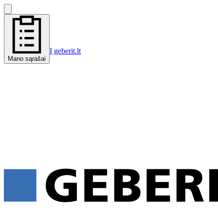
Į geberit.lt
Mano sąrašai