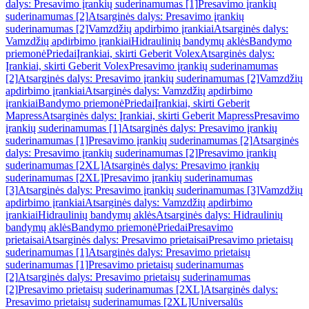
dalys: Presavimo įrankių suderinamumas [1]
Presavimo įrankių
suderinamumas [2]
Atsarginės dalys: Presavimo įrankių
suderinamumas [2]
Vamzdžių apdirbimo įrankiai
Atsarginės dalys:
Vamzdžių apdirbimo įrankiai
Hidraulinių bandymų aklės
Bandymo
priemonė
Priedai
Įrankiai, skirti Geberit Volex
Atsarginės dalys:
Įrankiai, skirti Geberit Volex
Presavimo įrankių suderinamumas
[2]
Atsarginės dalys: Presavimo įrankių suderinamumas [2]
Vamzdžių
apdirbimo įrankiai
Atsarginės dalys: Vamzdžių apdirbimo
įrankiai
Bandymo priemonė
Priedai
Įrankiai, skirti Geberit
Mapress
Atsarginės dalys: Įrankiai, skirti Geberit Mapress
Presavimo
įrankių suderinamumas [1]
Atsarginės dalys: Presavimo įrankių
suderinamumas [1]
Presavimo įrankių suderinamumas [2]
Atsarginės
dalys: Presavimo įrankių suderinamumas [2]
Presavimo įrankių
suderinamumas [2XL]
Atsarginės dalys: Presavimo įrankių
suderinamumas [2XL]
Presavimo įrankių suderinamumas
[3]
Atsarginės dalys: Presavimo įrankių suderinamumas [3]
Vamzdžių
apdirbimo įrankiai
Atsarginės dalys: Vamzdžių apdirbimo
įrankiai
Hidraulinių bandymų aklės
Atsarginės dalys: Hidraulinių
bandymų aklės
Bandymo priemonė
Priedai
Presavimo
prietaisai
Atsarginės dalys: Presavimo prietaisai
Presavimo prietaisų
suderinamumas [1]
Atsarginės dalys: Presavimo prietaisų
suderinamumas [1]
Presavimo prietaisų suderinamumas
[2]
Atsarginės dalys: Presavimo prietaisų suderinamumas
[2]
Presavimo prietaisų suderinamumas [2XL]
Atsarginės dalys:
Presavimo prietaisų suderinamumas [2XL]
Universalūs