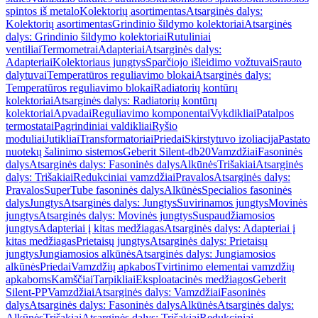
spintos iš metalo
Kolektorių asortimentas
Atsarginės dalys:
Kolektorių asortimentas
Grindinio šildymo kolektoriai
Atsarginės
dalys: Grindinio šildymo kolektoriai
Rutuliniai
ventiliai
Termometrai
Adapteriai
Atsarginės dalys:
Adapteriai
Kolektoriaus jungtys
Sparčiojo išleidimo vožtuvai
Srauto
dalytuvai
Temperatūros reguliavimo blokai
Atsarginės dalys:
Temperatūros reguliavimo blokai
Radiatorių kontūrų
kolektoriai
Atsarginės dalys: Radiatorių kontūrų
kolektoriai
Apvadai
Reguliavimo komponentai
Vykdikliai
Patalpos
termostatai
Pagrindiniai valdikliai
Ryšio
moduliai
Jutikliai
Transformatoriai
Priedai
Skirstytuvo izoliacija
Pastato
nuotekų šalinimo sistemos
Geberit Silent-db20
Vamzdžiai
Fasoninės
dalys
Atsarginės dalys: Fasoninės dalys
Alkūnės
Trišakiai
Atsarginės
dalys: Trišakiai
Redukciniai vamzdžiai
Pravalos
Atsarginės dalys:
Pravalos
SuperTube fasoninės dalys
Alkūnės
Specialios fasoninės
dalys
Jungtys
Atsarginės dalys: Jungtys
Suvirinamos jungtys
Movinės
jungtys
Atsarginės dalys: Movinės jungtys
Suspaudžiamosios
jungtys
Adapteriai į kitas medžiagas
Atsarginės dalys: Adapteriai į
kitas medžiagas
Prietaisų jungtys
Atsarginės dalys: Prietaisų
jungtys
Jungiamosios alkūnės
Atsarginės dalys: Jungiamosios
alkūnės
Priedai
Vamzdžių apkabos
Tvirtinimo elementai vamzdžių
apkaboms
Kamščiai
Tarpikliai
Eksploatacinės medžiagos
Geberit
Silent-PP
Vamzdžiai
Atsarginės dalys: Vamzdžiai
Fasoninės
dalys
Atsarginės dalys: Fasoninės dalys
Alkūnės
Atsarginės dalys:
Alkūnės
Trišakiai
Atsarginės dalys: Trišakiai
Redukciniai