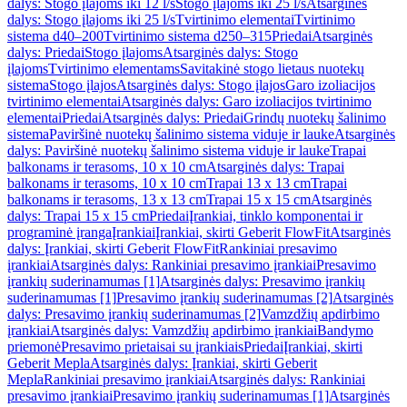
dalys: Stogo įlajoms iki 12 l/s
Stogo įlajoms iki 25 l/s
Atsarginės
dalys: Stogo įlajoms iki 25 l/s
Tvirtinimo elementai
Tvirtinimo
sistema d40–200
Tvirtinimo sistema d250–315
Priedai
Atsarginės
dalys: Priedai
Stogo įlajoms
Atsarginės dalys: Stogo
įlajoms
Tvirtinimo elementams
Savitakinė stogo lietaus nuotekų
sistema
Stogo įlajos
Atsarginės dalys: Stogo įlajos
Garo izoliacijos
tvirtinimo elementai
Atsarginės dalys: Garo izoliacijos tvirtinimo
elementai
Priedai
Atsarginės dalys: Priedai
Grindų nuotekų šalinimo
sistema
Paviršinė nuotekų šalinimo sistema viduje ir lauke
Atsarginės
dalys: Paviršinė nuotekų šalinimo sistema viduje ir lauke
Trapai
balkonams ir terasoms, 10 x 10 cm
Atsarginės dalys: Trapai
balkonams ir terasoms, 10 x 10 cm
Trapai 13 x 13 cm
Trapai
balkonams ir terasoms, 13 x 13 cm
Trapai 15 x 15 cm
Atsarginės
dalys: Trapai 15 x 15 cm
Priedai
Įrankiai, tinklo komponentai ir
programinė įranga
Įrankiai
Įrankiai, skirti Geberit FlowFit
Atsarginės
dalys: Įrankiai, skirti Geberit FlowFit
Rankiniai presavimo
įrankiai
Atsarginės dalys: Rankiniai presavimo įrankiai
Presavimo
įrankių suderinamumas [1]
Atsarginės dalys: Presavimo įrankių
suderinamumas [1]
Presavimo įrankių suderinamumas [2]
Atsarginės
dalys: Presavimo įrankių suderinamumas [2]
Vamzdžių apdirbimo
įrankiai
Atsarginės dalys: Vamzdžių apdirbimo įrankiai
Bandymo
priemonė
Presavimo prietaisai su įrankiais
Priedai
Įrankiai, skirti
Geberit Mepla
Atsarginės dalys: Įrankiai, skirti Geberit
Mepla
Rankiniai presavimo įrankiai
Atsarginės dalys: Rankiniai
presavimo įrankiai
Presavimo įrankių suderinamumas [1]
Atsarginės