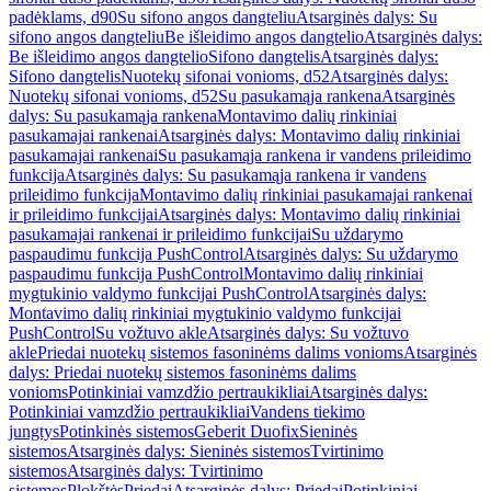
padėklams, d90
Su sifono angos dangteliu
Atsarginės dalys: Su
sifono angos dangteliu
Be išleidimo angos dangtelio
Atsarginės dalys:
Be išleidimo angos dangtelio
Sifono dangtelis
Atsarginės dalys:
Sifono dangtelis
Nuotekų sifonai vonioms, d52
Atsarginės dalys:
Nuotekų sifonai vonioms, d52
Su pasukamąja rankena
Atsarginės
dalys: Su pasukamąja rankena
Montavimo dalių rinkiniai
pasukamajai rankenai
Atsarginės dalys: Montavimo dalių rinkiniai
pasukamajai rankenai
Su pasukamąja rankena ir vandens prileidimo
funkcija
Atsarginės dalys: Su pasukamąja rankena ir vandens
prileidimo funkcija
Montavimo dalių rinkiniai pasukamajai rankenai
ir prileidimo funkcijai
Atsarginės dalys: Montavimo dalių rinkiniai
pasukamajai rankenai ir prileidimo funkcijai
Su uždarymo
paspaudimu funkcija PushControl
Atsarginės dalys: Su uždarymo
paspaudimu funkcija PushControl
Montavimo dalių rinkiniai
mygtukinio valdymo funkcijai PushControl
Atsarginės dalys:
Montavimo dalių rinkiniai mygtukinio valdymo funkcijai
PushControl
Su vožtuvo akle
Atsarginės dalys: Su vožtuvo
akle
Priedai nuotekų sistemos fasoninėms dalims vonioms
Atsarginės
dalys: Priedai nuotekų sistemos fasoninėms dalims
vonioms
Potinkiniai vamzdžio pertraukikliai
Atsarginės dalys:
Potinkiniai vamzdžio pertraukikliai
Vandens tiekimo
jungtys
Potinkinės sistemos
Geberit Duofix
Sieninės
sistemos
Atsarginės dalys: Sieninės sistemos
Tvirtinimo
sistemos
Atsarginės dalys: Tvirtinimo
sistemos
Plokštės
Priedai
Atsarginės dalys: Priedai
Potinkiniai