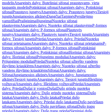
modelis
Atsarginės dalys: Buteliniai sifonai praustuvams, vietą
taupantis modelis
Potinkiniai sifonai
Atsarginės dalys: Potinkiniai
sifonai
Praustuvo jungtys
Atsarginės dalys: Praustuvo jungtys
Tiesioji
jungtis
Jungiamosios alkūnės
Dangčiai
Tarpinės
Persiliejimo
vamzdžiai
Prailginimai
Įjungimai
Nuotekų sifonai
plautuvėms
Atsarginės dalys: Nuotekų sifonai plautuvėms
P-formos
sifonai
Atsarginės dalys: P-formos sifonai
Plautuvės
jungtys
Atsarginės dalys: Plautuvės jungtys
Tiesioji jungtis
Atsarginės
dalys: Tiesioji jungtis
Priedai
Atsarginės dalys: Priedai
Nuotekų
sifonai prietaisams
Atsarginės dalys: Nuotekų sifonai prietaisams
P-
formos sifonai
Atsarginės dalys: P-formos sifonai
Potinkiniai
sifonai
Atsarginės dalys: Potinkiniai sifonai
Išoriniai sifonai
Atsarginės
dalys: Išoriniai sifonai
Prijungimo moduliai
Atsarginės dalys:
Prijungimo moduliai
Priedai
Nuotekų sifonai užteršto vandens
išpylimo kriauklėms
Atsarginės dalys: Nuotekų sifonai užteršto
vandens išpylimo kriauklėms
Sifonai
Atsarginės dalys:
Sifonai
Jungiamosios alkūnės
Atsarginės dalys: Jungiamosios
alkūnės
Tiesioji jungtis
Atsarginės dalys: Tiesioji jungtis
Išleidimo
vožtuvai
Atsarginės dalys: Išleidimo vožtuvai
Priedai
Atsarginės
dalys: Priedai
Dušai ir vonios
Dušai
Dušo grindų nuotekų
sistema
Atsarginės dalys: Dušo grindų nuotekų sistema
Dušo
latakai
Atsarginės dalys: Dušo latakai
Priedai dušo
latakams
Atsarginės dalys: Priedai dušo latakams
Dušo paviršiaus
sifonai
Atsarginės dalys: Dušo paviršiaus sifonai
Dušo trapų
priedai
Atsarginės dalys: Dušo trapų priedai
Sieniniai dušo