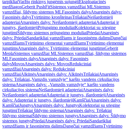
tarpikliai
Varžtų rinkinys jungėmis sujungti
Eksploatacinės
medžiagos
Geberit PushFit
Sistemos vamzdžiai ML
Sistemos
vamzdžiai, šildymo sistemos ML
Fasoninės dalys
Atsarginės dalys:
Fasoninės dalys
Tvirtinimo kronšteinas
Trišakiai
Neišardomieji
adapteriai
Atsarginės dalys: Neišardomieji adapteriai
Adapteriai ir
jungtys, išardomieji
Prijungimo moduliai
Kolektoriai su sriegine
jungtimi
Šildymo sistemos prijungimo moduliai
Priedai
Atsarginės
dalys: Priedai
Sandarikliai vamzdžiams ir fasoninėms dalims
Dangčiai
vamzdžiams
Tvirtinimo elementai vamzdžiams
Tvirtinimo elementai
jungtims
Atsarginės dalys: Tvirtinimo elementai jungtims
Geberit
Mepla
Sistemos vamzdžiai ML
Sistemos vamzdžiai, šildymo sistemos
ML
Fasoninės dalys
Atsarginės dalys: Fasoninės
dalys
Movos
Atsarginės dalys: Movos
Redukciniai
vamzdžiai
Atsarginės dalys: Redukciniai
vamzdžiai
Alkūnės
Atsarginės dalys: Alkūnės
Trišakiai
Atsarginės
dalys: Trišakiai
„Vamzdis vamzdyje“ karšto vandens cirkuliacijos
sistema
Atsarginės dalys: „Vamzdis vamzdyje“ karšto vandens
cirkuliacijos sistema
Neišardomieji adapteriai
Atsarginės dalys:
Neišardomieji adapteriai
Adapteriai ir jungtys, išardomieji
Atsarginės
dalys: Adapteriai ir jungtys, išardomieji
Kamščiai
Atsarginės dalys:
Kamščiai
Jungtys
Atsarginės dalys: Jungtys
Kolektoriai su sriegine
jungtimi
Trišakiai šildymo sistemai
Atsarginės dalys: Trišakiai
šildymo sistemai
Šildymo sistemos jungtys
Atsarginės dalys: Šildymo
sistemos jungtys
Priedai
Atsarginės dalys: Priedai
Sandarikliai
vamzdžiams ir fasoninėms dalims
Dangčiai vamzdžiams
Tvirtinimo