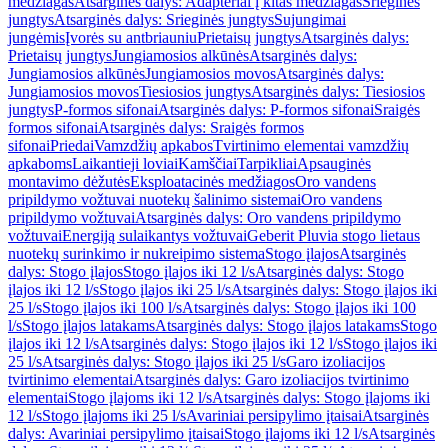
medžiagas
Atsarginės dalys: Adapteriai į kitas medžiagas
Srieginės
jungtys
Atsarginės dalys: Srieginės jungtys
Sujungimai
jungėmis
Įvorės su antbriauniu
Prietaisų jungtys
Atsarginės dalys:
Prietaisų jungtys
Jungiamosios alkūnės
Atsarginės dalys:
Jungiamosios alkūnės
Jungiamosios movos
Atsarginės dalys:
Jungiamosios movos
Tiesiosios jungtys
Atsarginės dalys: Tiesiosios
jungtys
P-formos sifonai
Atsarginės dalys: P-formos sifonai
Sraigės
formos sifonai
Atsarginės dalys: Sraigės formos
sifonai
Priedai
Vamzdžių apkabos
Tvirtinimo elementai vamzdžių
apkaboms
Laikantieji loviai
Kamščiai
Tarpikliai
Apsauginės
montavimo dėžutės
Eksploatacinės medžiagos
Oro vandens
pripildymo vožtuvai nuotekų šalinimo sistemai
Oro vandens
pripildymo vožtuvai
Atsarginės dalys: Oro vandens pripildymo
vožtuvai
Energiją sulaikantys vožtuvai
Geberit Pluvia stogo lietaus
nuotekų surinkimo ir nukreipimo sistema
Stogo įlajos
Atsarginės
dalys: Stogo įlajos
Stogo įlajos iki 12 l/s
Atsarginės dalys: Stogo
įlajos iki 12 l/s
Stogo įlajos iki 25 l/s
Atsarginės dalys: Stogo įlajos iki
25 l/s
Stogo įlajos iki 100 l/s
Atsarginės dalys: Stogo įlajos iki 100
l/s
Stogo įlajos latakams
Atsarginės dalys: Stogo įlajos latakams
Stogo
įlajos iki 12 l/s
Atsarginės dalys: Stogo įlajos iki 12 l/s
Stogo įlajos iki
25 l/s
Atsarginės dalys: Stogo įlajos iki 25 l/s
Garo izoliacijos
tvirtinimo elementai
Atsarginės dalys: Garo izoliacijos tvirtinimo
elementai
Stogo įlajoms iki 12 l/s
Atsarginės dalys: Stogo įlajoms iki
12 l/s
Stogo įlajoms iki 25 l/s
Avariniai persipylimo įtaisai
Atsarginės
dalys: Avariniai persipylimo įtaisai
Stogo įlajoms iki 12 l/s
Atsarginės