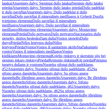
latakai
Atsarginės dalys: Sieniniai dušo latakai
Sieninių dušo latakų
priedai
Atsarginės dalys: Sieninių dušo latakų priedai
Dušo padėklai
ir dušo paviršiai
Atsarginės dalys: Dušo padėklai ir dušo
paviršiai
Dušo paviršiai iš mineralinės medžiagos ir Geberit Duofix
tvirtinimo elementai
Dušo paviršiai iš mineralinės
medžiagos
Atsarginės dalys: Dušo paviršiai iš mineralinės
medžiagos
Montavimo elementai
Atsarginės dalys: Montavimo
elementai
Priedai
Dušo pertvaros
Dušo pertvaros
Stacionarios dušo
sienelės, skirtos beslenksčiam dušui
Vonios sienelės
Dušo
durys
Priedai
Nišos lentynos dušui
Nišos
lentynos
Priedai
Vonios
Vonios iš sanitarinio akrilo
Stačiakampės
vonios
Vonios iš mineralinės medžiagos
Vonios
kūdikiams
Montavimo elementai
Kojelių rinkinys ir skersinių sijų bei
sieninio inkaro rinkinys
Priedai
Remonto rinkiniai
Kiti priedai
Prietaisų
jungtys dušams ir vonioms
Nuotekų sifonai dušo padėklams,
d52
Atsarginės dalys: Nuotekų sifonai dušo padėklams, d52
Su
sifono angos dangteliu
Atsarginės dalys: Su sifono angos
dangteliu
Be išleidimo angos dangtelio
Atsarginės dalys: Be išleidimo
angos dangtelio
Sifono dangtelis
Atsarginės dalys: Sifono
dangtelis
Nuotekų sifonai dušo padėklams, d62
Atsarginės dalys:
Nuotekų sifonai dušo padėklams, d62
Su sifono angos
dangteliu
Atsarginės dalys: Su sifono angos dangteliu
Be išleidimo
angos dangtelio
Atsarginės dalys: Be išleidimo angos
dangtelio
Sifono dangtelis
Atsarginės dalys: Sifono dangtelis
Nuotekų
sifonai dušo padėklams, d90
Atsarginės dalys: Nuotekų sifonai dušo