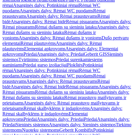
rėmai
Atsarginės dalys: Potinkiniai rėmai
Rėmai WC
puodams
Atsarginės dalys: Rėmai WC puodams
Rėmai
praustuvams
Atsarginės dalys: Rėmai praustuvams
Rėmai
bidė
Atsarginės dalys: Rėmai bidė
Rėmai pisuarams
Atsarginės dalys:
Rėmai pisuarams
Rėmai dušams su sieniniu lataku
Atsarginės dalys:
Rėmai dušams su sieniniu lataku
Rėmai dušams ir
vonioms
Atsarginės dalys: Rėmai dušams ir vonioms
Dušo pertvarų
elementai
Rėmai plautuvėms
Atsarginės dalys: Rėmai
plautuvėms
Elementai apkrovoms
Atsarginės dalys: Elementai
apkrovoms
Priedai
Atsarginės dalys: Priedai
Geberit GIS
Sieninės
sistemos
Tvirtinimo sistemos
Priedai surenkamiesiems
gaminiams
Priedai garso izoliacijai
Plokštės
Potinkiniai
rėmai
Atsarginės dalys: Potinkiniai rėmai
Rėmai WC
puodams
Atsarginės dalys: Rėmai WC puodams
Rėmai
praustuvams
Atsarginės dalys: Rėmai praustuvams
Rėmai
bidė
Atsarginės dalys: Rėmai bidė
Rėmai pisuarams
Atsarginės dalys:
Rėmai pisuarams
Rėmai dušams su sieniniu lataku
Atsarginės dalys:
Rėmai dušams su sieniniu lataku
Rėmai praustuvų maišytuvams ir
prietaisams
Atsarginės dalys: Rėmai praustuvų maišytuvams ir
prietaisams
Rėmai skalbyklėms ir indaplovėms
Atsarginės dalys:
Rėmai skalbyklėms ir indaplovėms
Elementai
apkrovoms
Priedai
Atsarginės dalys: Priedai
Priedai
Atsarginės dalys:
Priedai
Sieninės sistemos
Atsarginės dalys: Sieninės sistemos
Tiekimo
sistemoms
Nuotekų sistemoms
Geberit Kombifix
Potinkiniai