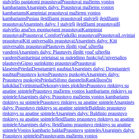
stalviršio pastatomi praustuvai
Praustuvai mažiems vonios
kambariams
Atsarginės dalys: Praustuvai mažiems vonios
kambariams
Kampiniai praustuvai mažiems vonios
kambariams
Pusiau įleidžiami praustuvai
Į stalviršį įleidžiami
praustuvai
Atsarginės dalys: Į stalviršį įleidžiami praustuvai
Iš
stalviršio apačios montuojami praustuvai
Kampiniai
praustuvai
Praustuvai Comfort
Vaikiški praustuvai
Praustuvai
Loviniai
praustuvai
Kiti universalūs praustuvai
Atsarginės dalys: Kiti
universalūs praustuvai
Plautuvės išpilti ypač užterštą
vandenį
Atsarginės dalys: Plautuvės išpilti ypač užterštą
vandenį
Sanitariniai prietaisai su nuleidimo funkcija
Universalios
plautuvės
Gipso surinkimo praustuvai
Praustuvai
klasėms
Priedai
Dengiamieji gaubtai
Atsarginės dalys: Dengiamieji
gaubtai
Praustuvų kojos
Praustuvų puskojės
Atsarginės dalys:
Praustuvų puskojės
Priedai
Sifono dangtelis
Rankšluosčių
laikikliai
Tvirtinimai
Dekoratyvinės plokštės
Praustuvo rinkinys su
apatine spintele
Praustuvo mažiems vonios kambariams rinkinys su
spintele
Atsarginės dalys: Praustuvo mažiems vonios kambariams
rinkinys su spintele
Praustuvo rinkinys su apatine spintele
Atsarginės
dalys: Praustuvo rinkinys su apatine spintele
Baldinio praustuvo
rinkinys su apatine spintele
Atsarginės dalys: Baldinio praustuvo
rinkinys su apatine spintele
Įleidžiamo praustuvo rinkinys su apatine
spintele
Atsarginės dalys: Įleidžiamo praustuvo rinkinys su apatine
spintele
Vonios kambario baldai
Praustuvų spintelės
Atsarginės dalys:
Praustuvų spintelės
Praustuvams mažiems vonios