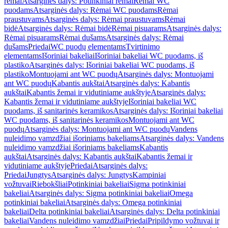
rėmai
Atsarginės dalys: Potinkiniai rėmai
Rėmai WC
puodams
Atsarginės dalys: Rėmai WC puodams
Rėmai
praustuvams
Atsarginės dalys: Rėmai praustuvams
Rėmai
bidė
Atsarginės dalys: Rėmai bidė
Rėmai pisuarams
Atsarginės dalys:
Rėmai pisuarams
Rėmai dušams
Atsarginės dalys: Rėmai
dušams
Priedai
WC puodų elementams
Tvirtinimo
elementams
Išoriniai bakeliai
Išoriniai bakeliai WC puodams, iš
plastiko
Atsarginės dalys: Išoriniai bakeliai WC puodams, iš
plastiko
Montuojami ant WC puodų
Atsarginės dalys: Montuojami
ant WC puodų
Kabantis aukštai
Atsarginės dalys: Kabantis
aukštai
Kabantis žemai ir vidutiniame aukštyje
Atsarginės dalys:
Kabantis žemai ir vidutiniame aukštyje
Išoriniai bakeliai WC
puodams, iš sanitarinės keramikos
Atsarginės dalys: Išoriniai bakeliai
WC puodams, iš sanitarinės keramikos
Montuojami ant WC
puodų
Atsarginės dalys: Montuojami ant WC puodų
Vandens
nuleidimo vamzdžiai išoriniams bakeliams
Atsarginės dalys: Vandens
nuleidimo vamzdžiai išoriniams bakeliams
Kabantis
aukštai
Atsarginės dalys: Kabantis aukštai
Kabantis žemai ir
vidutiniame aukštyje
Priedai
Atsarginės dalys:
Priedai
Jungtys
Atsarginės dalys: Jungtys
Kampiniai
vožtuvai
Riebokšliai
Potinkiniai bakeliai
Sigma potinkiniai
bakeliai
Atsarginės dalys: Sigma potinkiniai bakeliai
Omega
potinkiniai bakeliai
Atsarginės dalys: Omega potinkiniai
bakeliai
Delta potinkiniai bakeliai
Atsarginės dalys: Delta potinkiniai
bakeliai
Vandens nuleidimo vamzdžiai
Priedai
Pripildymo vožtuvai ir