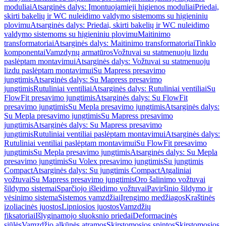
moduliai
Atsarginės dalys: Įmontuojamieji higienos moduliai
Priedai,
skirti bakelių ir WC nuleidimo valdymo sistemoms su higieniniu
plovimu
Atsarginės dalys: Priedai, skirti bakelių ir WC nuleidimo
valdymo sistemoms su higieniniu plovimu
Maitinimo
transformatoriai
Atsarginės dalys: Maitinimo transformatoriai
Tinklo
komponentai
Vamzdynų armatūros
Vožtuvai su statmenuoju lizdu
paslėptam montavimui
Atsarginės dalys: Vožtuvai su statmenuoju
lizdu paslėptam montavimui
Su Mapress presavimo
jungtimis
Atsarginės dalys: Su Mapress presavimo
jungtimis
Rutuliniai ventiliai
Atsarginės dalys: Rutuliniai ventiliai
Su
FlowFit presavimo jungtimis
Atsarginės dalys: Su FlowFit
presavimo jungtimis
Su Mepla presavimo jungtimis
Atsarginės dalys:
Su Mepla presavimo jungtimis
Su Mapress presavimo
jungtimis
Atsarginės dalys: Su Mapress presavimo
jungtimis
Rutuliniai ventiliai paslėptam montavimui
Atsarginės dalys:
Rutuliniai ventiliai paslėptam montavimui
Su FlowFit presavimo
jungtimis
Su Mepla presavimo jungtimis
Atsarginės dalys: Su Mepla
presavimo jungtimis
Su Volex presavimo jungtimis
Su jungtimis
Compact
Atsarginės dalys: Su jungtimis Compact
Atgaliniai
vožtuvai
Su Mapress presavimo jungtimis
Oro šalinimo vožtuvai
šildymo sistemai
Sparčiojo išleidimo vožtuvai
Paviršinio šildymo ir
vėsinimo sistema
Sistemos vamzdžiai
Įrengimo medžiagos
Kraštinės
izoliacinės juostos
Lipniosios juostos
Vamzdžių
fiksatoriai
Išlyginamojo sluoksnio priedai
Deformacinės
siūlės
Vamzdžio alkūnės atramos
Skirstomosios spintos
Skirstomosios