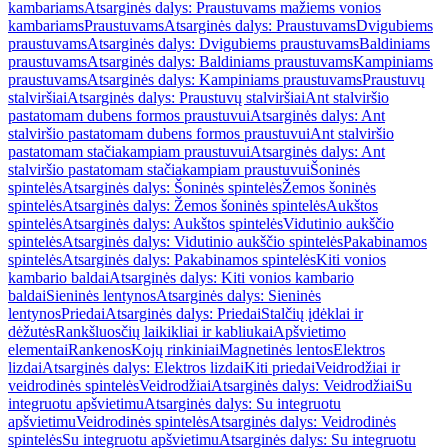
kambariams
Atsarginės dalys: Praustuvams mažiems vonios
kambariams
Praustuvams
Atsarginės dalys: Praustuvams
Dvigubiems
praustuvams
Atsarginės dalys: Dvigubiems praustuvams
Baldiniams
praustuvams
Atsarginės dalys: Baldiniams praustuvams
Kampiniams
praustuvams
Atsarginės dalys: Kampiniams praustuvams
Praustuvų
stalviršiai
Atsarginės dalys: Praustuvų stalviršiai
Ant stalviršio
pastatomam dubens formos praustuvui
Atsarginės dalys: Ant
stalviršio pastatomam dubens formos praustuvui
Ant stalviršio
pastatomam stačiakampiam praustuvui
Atsarginės dalys: Ant
stalviršio pastatomam stačiakampiam praustuvui
Šoninės
spintelės
Atsarginės dalys: Šoninės spintelės
Žemos šoninės
spintelės
Atsarginės dalys: Žemos šoninės spintelės
Aukštos
spintelės
Atsarginės dalys: Aukštos spintelės
Vidutinio aukščio
spintelės
Atsarginės dalys: Vidutinio aukščio spintelės
Pakabinamos
spintelės
Atsarginės dalys: Pakabinamos spintelės
Kiti vonios
kambario baldai
Atsarginės dalys: Kiti vonios kambario
baldai
Sieninės lentynos
Atsarginės dalys: Sieninės
lentynos
Priedai
Atsarginės dalys: Priedai
Stalčių įdėklai ir
dėžutės
Rankšluosčių laikikliai ir kabliukai
Apšvietimo
elementai
Rankenos
Kojų rinkiniai
Magnetinės lentos
Elektros
lizdai
Atsarginės dalys: Elektros lizdai
Kiti priedai
Veidrodžiai ir
veidrodinės spintelės
Veidrodžiai
Atsarginės dalys: Veidrodžiai
Su
integruotu apšvietimu
Atsarginės dalys: Su integruotu
apšvietimu
Veidrodinės spintelės
Atsarginės dalys: Veidrodinės
spintelės
Su integruotu apšvietimu
Atsarginės dalys: Su integruotu