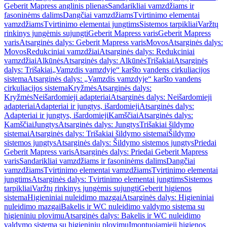
Geberit Mapress anglinis plienas
Sandarikliai vamzdžiams ir
fasoninėms dalims
Dangčiai vamzdžiams
Tvirtinimo elementai
vamzdžiams
Tvirtinimo elementai jungtims
Sistemos tarpikliai
Varžtų
rinkinys jungėmis sujungti
Geberit Mapress varis
Geberit Mapress
varis
Atsarginės dalys: Geberit Mapress varis
Movos
Atsarginės dalys:
Movos
Redukciniai vamzdžiai
Atsarginės dalys: Redukciniai
vamzdžiai
Alkūnės
Atsarginės dalys: Alkūnės
Trišakiai
Atsarginės
dalys: Trišakiai
„Vamzdis vamzdyje“ karšto vandens cirkuliacijos
sistema
Atsarginės dalys: „Vamzdis vamzdyje“ karšto vandens
cirkuliacijos sistema
Kryžmės
Atsarginės dalys:
Kryžmės
Neišardomieji adapteriai
Atsarginės dalys: Neišardomieji
adapteriai
Adapteriai ir jungtys, išardomieji
Atsarginės dalys:
Adapteriai ir jungtys, išardomieji
Kamščiai
Atsarginės dalys:
Kamščiai
Jungtys
Atsarginės dalys: Jungtys
Trišakiai šildymo
sistemai
Atsarginės dalys: Trišakiai šildymo sistemai
Šildymo
sistemos jungtys
Atsarginės dalys: Šildymo sistemos jungtys
Priedai
Geberit Mapress varis
Atsarginės dalys: Priedai Geberit Mapress
varis
Sandarikliai vamzdžiams ir fasoninėms dalims
Dangčiai
vamzdžiams
Tvirtinimo elementai vamzdžiams
Tvirtinimo elementai
jungtims
Atsarginės dalys: Tvirtinimo elementai jungtims
Sistemos
tarpikliai
Varžtų rinkinys jungėmis sujungti
Geberit higienos
sistema
Higieniniai nuleidimo mazgai
Atsarginės dalys: Higieniniai
nuleidimo mazgai
Bakelis ir WC nuleidimo valdymo sistema su
higieniniu plovimu
Atsarginės dalys: Bakelis ir WC nuleidimo
valdymo sistema su higieniniu plovimu
Įmontuojamieji higienos