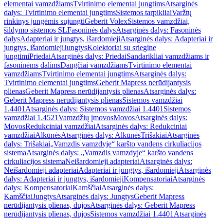
elementai vamzdžiams
Tvirtinimo elementai jungtims
Atsarginės
dalys: Tvirtinimo elementai jungtims
Sistemos tarpikliai
Varžtų
rinkinys jungėmis sujungti
Geberit Volex
Sistemos vamzdžiai,
šildymo sistemos SL
Fasoninės dalys
Atsarginės dalys: Fasoninės
dalys
Adapteriai ir jungtys, išardomieji
Atsarginės dalys: Adapteriai ir
jungtys, išardomieji
Jungtys
Kolektoriai su sriegine
jungtimi
Priedai
Atsarginės dalys: Priedai
Sandarikliai vamzdžiams ir
fasoninėms dalims
Dangčiai vamzdžiams
Tvirtinimo elementai
vamzdžiams
Tvirtinimo elementai jungtims
Atsarginės dalys:
Tvirtinimo elementai jungtims
Geberit Mapress nerūdijantysis
plienas
Geberit Mapress nerūdijantysis plienas
Atsarginės dalys:
Geberit Mapress nerūdijantysis plienas
Sistemos vamzdžiai
1.4401
Atsarginės dalys: Sistemos vamzdžiai 1.4401
Sistemos
vamzdžiai 1.4521
Vamzdžių įmovos
Movos
Atsarginės dalys:
Movos
Redukciniai vamzdžiai
Atsarginės dalys: Redukciniai
vamzdžiai
Alkūnės
Atsarginės dalys: Alkūnės
Trišakiai
Atsarginės
dalys: Trišakiai
„Vamzdis vamzdyje“ karšto vandens cirkuliacijos
sistema
Atsarginės dalys: „Vamzdis vamzdyje“ karšto vandens
cirkuliacijos sistema
Neišardomieji adapteriai
Atsarginės dalys:
Neišardomieji adapteriai
Adapteriai ir jungtys, išardomieji
Atsarginės
dalys: Adapteriai ir jungtys, išardomieji
Kompensatoriai
Atsarginės
dalys: Kompensatoriai
Kamščiai
Atsarginės dalys:
Kamščiai
Jungtys
Atsarginės dalys: Jungtys
Geberit Mapress
nerūdijantysis plienas, dujos
Atsarginės dalys: Geberit Mapress
nerūdijantysis plienas, dujos
Sistemos vamzdžiai 1.4401
Atsarginės