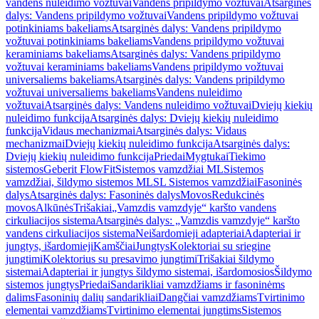
vandens nuleidimo vožtuvai
Vandens pripildymo vožtuvai
Atsarginės
dalys: Vandens pripildymo vožtuvai
Vandens pripildymo vožtuvai
potinkiniams bakeliams
Atsarginės dalys: Vandens pripildymo
vožtuvai potinkiniams bakeliams
Vandens pripildymo vožtuvai
keraminiams bakeliams
Atsarginės dalys: Vandens pripildymo
vožtuvai keraminiams bakeliams
Vandens pripildymo vožtuvai
universaliems bakeliams
Atsarginės dalys: Vandens pripildymo
vožtuvai universaliems bakeliams
Vandens nuleidimo
vožtuvai
Atsarginės dalys: Vandens nuleidimo vožtuvai
Dviejų kiekių
nuleidimo funkcija
Atsarginės dalys: Dviejų kiekių nuleidimo
funkcija
Vidaus mechanizmai
Atsarginės dalys: Vidaus
mechanizmai
Dviejų kiekių nuleidimo funkcija
Atsarginės dalys:
Dviejų kiekių nuleidimo funkcija
Priedai
Mygtukai
Tiekimo
sistemos
Geberit FlowFit
Sistemos vamzdžiai ML
Sistemos
vamzdžiai, šildymo sistemos ML
SL Sistemos vamzdžiai
Fasoninės
dalys
Atsarginės dalys: Fasoninės dalys
Movos
Redukcinės
movos
Alkūnės
Trišakiai
„Vamzdis vamzdyje“ karšto vandens
cirkuliacijos sistema
Atsarginės dalys: „Vamzdis vamzdyje“ karšto
vandens cirkuliacijos sistema
Neišardomieji adapteriai
Adapteriai ir
jungtys, išardomieji
Kamščiai
Jungtys
Kolektoriai su sriegine
jungtimi
Kolektorius su presavimo jungtimi
Trišakiai šildymo
sistemai
Adapteriai ir jungtys šildymo sistemai, išardomosios
Šildymo
sistemos jungtys
Priedai
Sandarikliai vamzdžiams ir fasoninėms
dalims
Fasoninių dalių sandarikliai
Dangčiai vamzdžiams
Tvirtinimo
elementai vamzdžiams
Tvirtinimo elementai jungtims
Sistemos