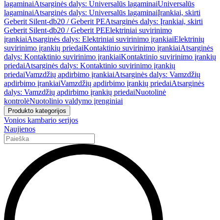
lagaminai
Atsarginės dalys: Universalūs lagaminai
Universalūs
lagaminai
Atsarginės dalys: Universalūs lagaminai
Įrankiai, skirti
Geberit Silent-db20 / Geberit PE
Atsarginės dalys: Įrankiai, skirti
Geberit Silent-db20 / Geberit PE
Elektriniai suvirinimo
įrankiai
Atsarginės dalys: Elektriniai suvirinimo įrankiai
Elektrinių
suvirinimo įrankių priedai
Kontaktinio suvirinimo įrankiai
Atsarginės
dalys: Kontaktinio suvirinimo įrankiai
Kontaktinio suvirinimo įrankių
priedai
Atsarginės dalys: Kontaktinio suvirinimo įrankių
priedai
Vamzdžių apdirbimo įrankiai
Atsarginės dalys: Vamzdžių
apdirbimo įrankiai
Vamzdžių apdirbimo įrankių priedai
Atsarginės
dalys: Vamzdžių apdirbimo įrankių priedai
Nuotolinė
kontrolė
Nuotolinio valdymo įrenginiai
Produkto kategorijos
Vonios kambario serijos
Naujienos