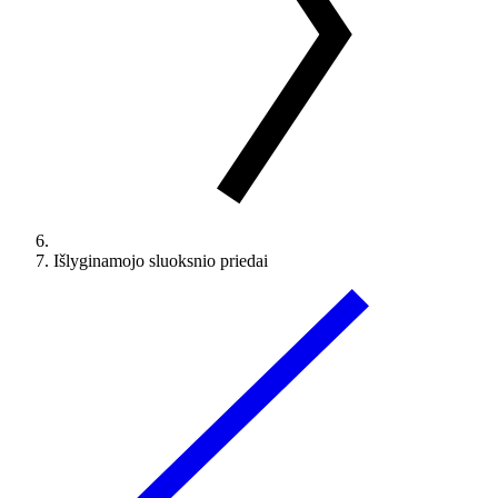
Išlyginamojo sluoksnio priedai