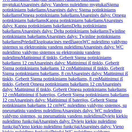
mygtukai
Atsarginės dalys: Vandens nuleidimo mygtukai
Sigma
potinkiniams bakeliams
Atsarginės dalys: Sigma potinkiniams
bakeliams
Omega potinkiniams bakeliams
Atsarginės dalys: Omega
potinkiniams bakeliams
Kappa potinkiniams bakeliams
Atsarginės
dalys: Kappa potinkiniams bakeliams
Delta potinkiniams
bakeliams
Atsarginės dalys: Delta potinkiniams bakeliams
Twinline
potinkiniams bakeliams
Atsarginės dalys: Twinline potinkiniams
bakeliams
Priedai
Eksploatacinės medžiagos
WC nuleidimo valdymo
sistemos su elektroniniu vandens nuleidimu
Atsarginės dalys: WC
nuleidimo valdymo sistemos su elektroniniu vandens
nuleidimu
Maitinimui iš tinklo, Geberit Sigma potinkiniams
bakeliams 12 cm
Atsarginės dalys: Maitinimui iš tinklo, Geberit
Sigma potinkiniams bakeliams 12 cm
Maitinimui iš tinklo, Geberit
Sigma potinkiniams bakeliams, 8 cm
Atsarginės dalys: Maitinimui iš
tinklo, Geberit Sigma potinkiniams bakeliams, 8 cm
Maitinimui iš
tinklo, Geberit Omega potinkiniams bakeliams 12 cm
Atsarginės
dalys: Maitinimui iš tinklo, Geberit Omega potinkiniams bakeliams
12 cm
Maitinimui iš baterijos, Geberit Sigma potinkiniams bakeliams
12 cm
Atsarginės dalys: Maitinimui iš baterijos, Geberit Sigma
potinkiniams bakeliams 12 cm
WC nuleidimo valdymo sistemos, su
pneumatiniu vandens nuleidimu
Atsarginės dalys: WC nuleidimo
valdymo sistemos, su pneumatiniu vandens nuleidimu
Dviejų kiekių
nuleidimo funkcijai
Atsarginės dalys: Dviejų kiekių nuleidimo
funkcijai
Vieno kiekio nuleidimo funkcijai
Atsarginės dalys: Vieno
kiekio nuleidimo funkcijai
Priedai WC nuleidimo valdymo