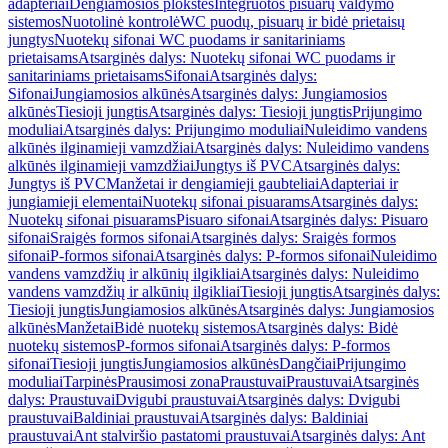
adapteriai
Dengiamosios plokštės
Integruotos pisuarų valdymo
sistemos
Nuotolinė kontrolė
WC puodų, pisuarų ir bidė prietaisų
jungtys
Nuotekų sifonai WC puodams ir sanitariniams
prietaisams
Atsarginės dalys: Nuotekų sifonai WC puodams ir
sanitariniams prietaisams
Sifonai
Atsarginės dalys:
Sifonai
Jungiamosios alkūnės
Atsarginės dalys: Jungiamosios
alkūnės
Tiesioji jungtis
Atsarginės dalys: Tiesioji jungtis
Prijungimo
moduliai
Atsarginės dalys: Prijungimo moduliai
Nuleidimo vandens
alkūnės ilginamieji vamzdžiai
Atsarginės dalys: Nuleidimo vandens
alkūnės ilginamieji vamzdžiai
Jungtys iš PVC
Atsarginės dalys:
Jungtys iš PVC
Manžetai ir dengiamieji gaubteliai
Adapteriai ir
jungiamieji elementai
Nuotekų sifonai pisuarams
Atsarginės dalys:
Nuotekų sifonai pisuarams
Pisuaro sifonai
Atsarginės dalys: Pisuaro
sifonai
Sraigės formos sifonai
Atsarginės dalys: Sraigės formos
sifonai
P-formos sifonai
Atsarginės dalys: P-formos sifonai
Nuleidimo
vandens vamzdžių ir alkūnių ilgikliai
Atsarginės dalys: Nuleidimo
vandens vamzdžių ir alkūnių ilgikliai
Tiesioji jungtis
Atsarginės dalys:
Tiesioji jungtis
Jungiamosios alkūnės
Atsarginės dalys: Jungiamosios
alkūnės
Manžetai
Bidė nuotekų sistemos
Atsarginės dalys: Bidė
nuotekų sistemos
P-formos sifonai
Atsarginės dalys: P-formos
sifonai
Tiesioji jungtis
Jungiamosios alkūnės
Dangčiai
Prijungimo
moduliai
Tarpinės
Prausimosi zona
Praustuvai
Praustuvai
Atsarginės
dalys: Praustuvai
Dvigubi praustuvai
Atsarginės dalys: Dvigubi
praustuvai
Baldiniai praustuvai
Atsarginės dalys: Baldiniai
praustuvai
Ant stalviršio pastatomi praustuvai
Atsarginės dalys: Ant