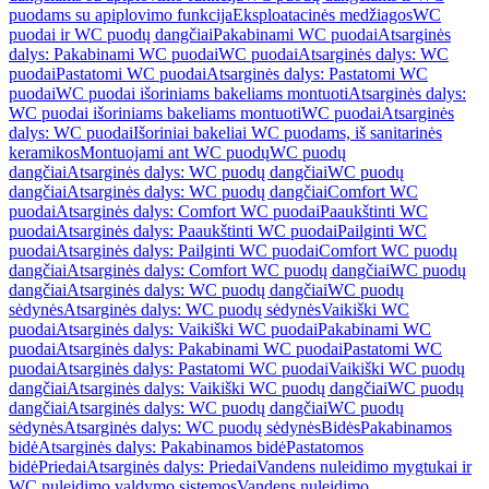
puodams su apiplovimo funkcija
Eksploatacinės medžiagos
WC
puodai ir WC puodų dangčiai
Pakabinami WC puodai
Atsarginės
dalys: Pakabinami WC puodai
WC puodai
Atsarginės dalys: WC
puodai
Pastatomi WC puodai
Atsarginės dalys: Pastatomi WC
puodai
WC puodai išoriniams bakeliams montuoti
Atsarginės dalys:
WC puodai išoriniams bakeliams montuoti
WC puodai
Atsarginės
dalys: WC puodai
Išoriniai bakeliai WC puodams, iš sanitarinės
keramikos
Montuojami ant WC puodų
WC puodų
dangčiai
Atsarginės dalys: WC puodų dangčiai
WC puodų
dangčiai
Atsarginės dalys: WC puodų dangčiai
Comfort WC
puodai
Atsarginės dalys: Comfort WC puodai
Paaukštinti WC
puodai
Atsarginės dalys: Paaukštinti WC puodai
Pailginti WC
puodai
Atsarginės dalys: Pailginti WC puodai
Comfort WC puodų
dangčiai
Atsarginės dalys: Comfort WC puodų dangčiai
WC puodų
dangčiai
Atsarginės dalys: WC puodų dangčiai
WC puodų
sėdynės
Atsarginės dalys: WC puodų sėdynės
Vaikiški WC
puodai
Atsarginės dalys: Vaikiški WC puodai
Pakabinami WC
puodai
Atsarginės dalys: Pakabinami WC puodai
Pastatomi WC
puodai
Atsarginės dalys: Pastatomi WC puodai
Vaikiški WC puodų
dangčiai
Atsarginės dalys: Vaikiški WC puodų dangčiai
WC puodų
dangčiai
Atsarginės dalys: WC puodų dangčiai
WC puodų
sėdynės
Atsarginės dalys: WC puodų sėdynės
Bidės
Pakabinamos
bidė
Atsarginės dalys: Pakabinamos bidė
Pastatomos
bidė
Priedai
Atsarginės dalys: Priedai
Vandens nuleidimo mygtukai ir
WC nuleidimo valdymo sistemos
Vandens nuleidimo