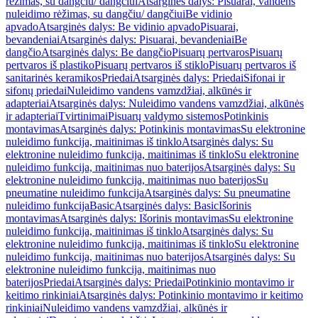
rėžimas, su dangčiu/ dangčiui
Atsarginės dalys: Pisuarai, vandens
nuleidimo rėžimas, su dangčiu/ dangčiui
Be vidinio
apvado
Atsarginės dalys: Be vidinio apvado
Pisuarai,
bevandeniai
Atsarginės dalys: Pisuarai, bevandeniai
Be
dangčio
Atsarginės dalys: Be dangčio
Pisuarų pertvaros
Pisuarų
pertvaros iš plastiko
Pisuarų pertvaros iš stiklo
Pisuarų pertvaros iš
sanitarinės keramikos
Priedai
Atsarginės dalys: Priedai
Sifonai ir
sifonų priedai
Nuleidimo vandens vamzdžiai, alkūnės ir
adapteriai
Atsarginės dalys: Nuleidimo vandens vamzdžiai, alkūnės
ir adapteriai
Tvirtinimai
Pisuarų valdymo sistemos
Potinkinis
montavimas
Atsarginės dalys: Potinkinis montavimas
Su elektronine
nuleidimo funkcija, maitinimas iš tinklo
Atsarginės dalys: Su
elektronine nuleidimo funkcija, maitinimas iš tinklo
Su elektronine
nuleidimo funkcija, maitinimas nuo baterijos
Atsarginės dalys: Su
elektronine nuleidimo funkcija, maitinimas nuo baterijos
Su
pneumatine nuleidimo funkcija
Atsarginės dalys: Su pneumatine
nuleidimo funkcija
Basic
Atsarginės dalys: Basic
Išorinis
montavimas
Atsarginės dalys: Išorinis montavimas
Su elektronine
nuleidimo funkcija, maitinimas iš tinklo
Atsarginės dalys: Su
elektronine nuleidimo funkcija, maitinimas iš tinklo
Su elektronine
nuleidimo funkcija, maitinimas nuo baterijos
Atsarginės dalys: Su
elektronine nuleidimo funkcija, maitinimas nuo
baterijos
Priedai
Atsarginės dalys: Priedai
Potinkinio montavimo ir
keitimo rinkiniai
Atsarginės dalys: Potinkinio montavimo ir keitimo
rinkiniai
Nuleidimo vandens vamzdžiai, alkūnės ir