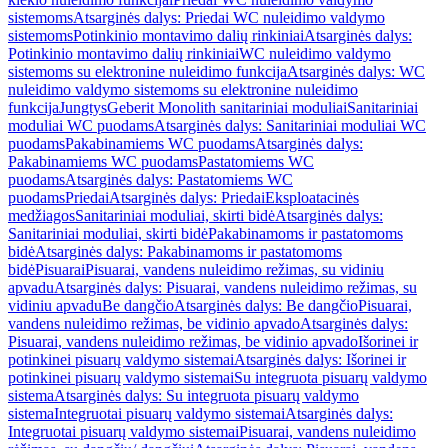
sistemoms
Atsarginės dalys: Priedai WC nuleidimo valdymo
sistemoms
Potinkinio montavimo dalių rinkiniai
Atsarginės dalys:
Potinkinio montavimo dalių rinkiniai
WC nuleidimo valdymo
sistemoms su elektronine nuleidimo funkcija
Atsarginės dalys: WC
nuleidimo valdymo sistemoms su elektronine nuleidimo
funkcija
Jungtys
Geberit Monolith sanitariniai moduliai
Sanitariniai
moduliai WC puodams
Atsarginės dalys: Sanitariniai moduliai WC
puodams
Pakabinamiems WC puodams
Atsarginės dalys:
Pakabinamiems WC puodams
Pastatomiems WC
puodams
Atsarginės dalys: Pastatomiems WC
puodams
Priedai
Atsarginės dalys: Priedai
Eksploatacinės
medžiagos
Sanitariniai moduliai, skirti bidė
Atsarginės dalys:
Sanitariniai moduliai, skirti bidė
Pakabinamoms ir pastatomoms
bidė
Atsarginės dalys: Pakabinamoms ir pastatomoms
bidė
Pisuarai
Pisuarai, vandens nuleidimo režimas, su vidiniu
apvadu
Atsarginės dalys: Pisuarai, vandens nuleidimo režimas, su
vidiniu apvadu
Be dangčio
Atsarginės dalys: Be dangčio
Pisuarai,
vandens nuleidimo režimas, be vidinio apvado
Atsarginės dalys:
Pisuarai, vandens nuleidimo režimas, be vidinio apvado
Išorinei ir
potinkinei pisuarų valdymo sistemai
Atsarginės dalys: Išorinei ir
potinkinei pisuarų valdymo sistemai
Su integruota pisuarų valdymo
sistema
Atsarginės dalys: Su integruota pisuarų valdymo
sistema
Integruotai pisuarų valdymo sistemai
Atsarginės dalys:
Integruotai pisuarų valdymo sistemai
Pisuarai, vandens nuleidimo