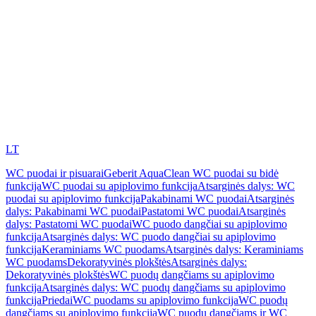
LT
WC puodai ir pisuarai
Geberit AquaClean WC puodai su bidė
funkcija
WC puodai su apiplovimo funkcija
Atsarginės dalys: WC
puodai su apiplovimo funkcija
Pakabinami WC puodai
Atsarginės
dalys: Pakabinami WC puodai
Pastatomi WC puodai
Atsarginės
dalys: Pastatomi WC puodai
WC puodo dangčiai su apiplovimo
funkcija
Atsarginės dalys: WC puodo dangčiai su apiplovimo
funkcija
Keraminiams WC puodams
Atsarginės dalys: Keraminiams
WC puodams
Dekoratyvinės plokštės
Atsarginės dalys:
Dekoratyvinės plokštės
WC puodų dangčiams su apiplovimo
funkcija
Atsarginės dalys: WC puodų dangčiams su apiplovimo
funkcija
Priedai
WC puodams su apiplovimo funkcija
WC puodų
dangčiams su apiplovimo funkcija
WC puodų dangčiams ir WC