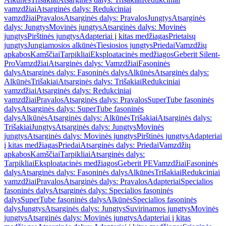
vamzdžiai
Atsarginės dalys: Redukciniai
vamzdžiai
Pravalos
Atsarginės dalys: Pravalos
Jungtys
Atsarginės
dalys: Jungtys
Movinės jungtys
Atsarginės dalys: Movinės
jungtys
Pirštinės jungtys
Adapteriai į kitas medžiagas
Prietaisų
jungtys
Jungiamosios alkūnės
Tiesiosios jungtys
Priedai
Vamzdžių
apkabos
Kamščiai
Tarpikliai
Eksploatacinės medžiagos
Geberit Silent-
Pro
Vamzdžiai
Atsarginės dalys: Vamzdžiai
Fasoninės
dalys
Atsarginės dalys: Fasoninės dalys
Alkūnės
Atsarginės dalys:
Alkūnės
Trišakiai
Atsarginės dalys: Trišakiai
Redukciniai
vamzdžiai
Atsarginės dalys: Redukciniai
vamzdžiai
Pravalos
Atsarginės dalys: Pravalos
SuperTube fasoninės
dalys
Atsarginės dalys: SuperTube fasoninės
dalys
Alkūnės
Atsarginės dalys: Alkūnės
Trišakiai
Atsarginės dalys:
Trišakiai
Jungtys
Atsarginės dalys: Jungtys
Movinės
jungtys
Atsarginės dalys: Movinės jungtys
Pirštinės jungtys
Adapteriai
į kitas medžiagas
Priedai
Atsarginės dalys: Priedai
Vamzdžių
apkabos
Kamščiai
Tarpikliai
Atsarginės dalys:
Tarpikliai
Eksploatacinės medžiagos
Geberit PE
Vamzdžiai
Fasoninės
dalys
Atsarginės dalys: Fasoninės dalys
Alkūnės
Trišakiai
Redukciniai
vamzdžiai
Pravalos
Atsarginės dalys: Pravalos
Adapteriai
Specialios
fasoninės dalys
Atsarginės dalys: Specialios fasoninės
dalys
SuperTube fasoninės dalys
Alkūnės
Specialios fasoninės
dalys
Jungtys
Atsarginės dalys: Jungtys
Suvirinamos jungtys
Movinės
jungtys
Atsarginės dalys: Movinės jungtys
Adapteriai į kitas