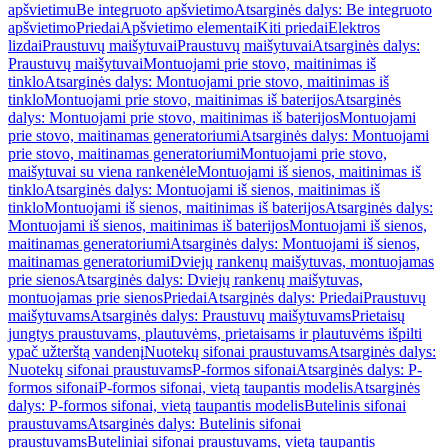
apšvietimu
Be integruoto apšvietimo
Atsarginės dalys: Be integruoto
apšvietimo
Priedai
Apšvietimo elementai
Kiti priedai
Elektros
lizdai
Praustuvų maišytuvai
Praustuvų maišytuvai
Atsarginės dalys:
Praustuvų maišytuvai
Montuojami prie stovo, maitinimas iš
tinklo
Atsarginės dalys: Montuojami prie stovo, maitinimas iš
tinklo
Montuojami prie stovo, maitinimas iš baterijos
Atsarginės
dalys: Montuojami prie stovo, maitinimas iš baterijos
Montuojami
prie stovo, maitinamas generatoriumi
Atsarginės dalys: Montuojami
prie stovo, maitinamas generatoriumi
Montuojami prie stovo,
maišytuvai su viena rankenėle
Montuojami iš sienos, maitinimas iš
tinklo
Atsarginės dalys: Montuojami iš sienos, maitinimas iš
tinklo
Montuojami iš sienos, maitinimas iš baterijos
Atsarginės dalys:
Montuojami iš sienos, maitinimas iš baterijos
Montuojami iš sienos,
maitinamas generatoriumi
Atsarginės dalys: Montuojami iš sienos,
maitinamas generatoriumi
Dviejų rankenų maišytuvas, montuojamas
prie sienos
Atsarginės dalys: Dviejų rankenų maišytuvas,
montuojamas prie sienos
Priedai
Atsarginės dalys: Priedai
Praustuvų
maišytuvams
Atsarginės dalys: Praustuvų maišytuvams
Prietaisų
jungtys praustuvams, plautuvėms, prietaisams ir plautuvėms išpilti
ypač užterštą vandenį
Nuotekų sifonai praustuvams
Atsarginės dalys:
Nuotekų sifonai praustuvams
P-formos sifonai
Atsarginės dalys: P-
formos sifonai
P-formos sifonai, vietą taupantis modelis
Atsarginės
dalys: P-formos sifonai, vietą taupantis modelis
Butelinis sifonai
praustuvams
Atsarginės dalys: Butelinis sifonai
praustuvams
Buteliniai sifonai praustuvams, vietą taupantis