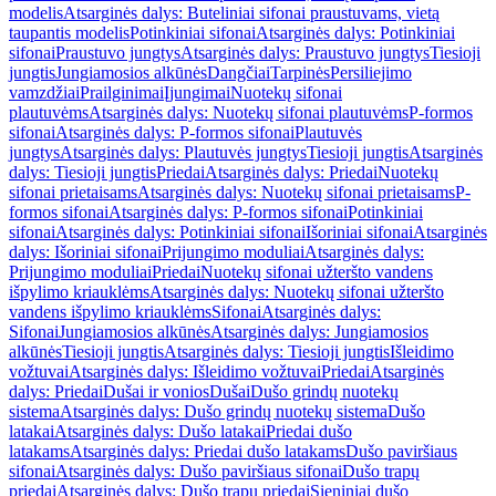
modelis
Atsarginės dalys: Buteliniai sifonai praustuvams, vietą
taupantis modelis
Potinkiniai sifonai
Atsarginės dalys: Potinkiniai
sifonai
Praustuvo jungtys
Atsarginės dalys: Praustuvo jungtys
Tiesioji
jungtis
Jungiamosios alkūnės
Dangčiai
Tarpinės
Persiliejimo
vamzdžiai
Prailginimai
Įjungimai
Nuotekų sifonai
plautuvėms
Atsarginės dalys: Nuotekų sifonai plautuvėms
P-formos
sifonai
Atsarginės dalys: P-formos sifonai
Plautuvės
jungtys
Atsarginės dalys: Plautuvės jungtys
Tiesioji jungtis
Atsarginės
dalys: Tiesioji jungtis
Priedai
Atsarginės dalys: Priedai
Nuotekų
sifonai prietaisams
Atsarginės dalys: Nuotekų sifonai prietaisams
P-
formos sifonai
Atsarginės dalys: P-formos sifonai
Potinkiniai
sifonai
Atsarginės dalys: Potinkiniai sifonai
Išoriniai sifonai
Atsarginės
dalys: Išoriniai sifonai
Prijungimo moduliai
Atsarginės dalys:
Prijungimo moduliai
Priedai
Nuotekų sifonai užteršto vandens
išpylimo kriauklėms
Atsarginės dalys: Nuotekų sifonai užteršto
vandens išpylimo kriauklėms
Sifonai
Atsarginės dalys:
Sifonai
Jungiamosios alkūnės
Atsarginės dalys: Jungiamosios
alkūnės
Tiesioji jungtis
Atsarginės dalys: Tiesioji jungtis
Išleidimo
vožtuvai
Atsarginės dalys: Išleidimo vožtuvai
Priedai
Atsarginės
dalys: Priedai
Dušai ir vonios
Dušai
Dušo grindų nuotekų
sistema
Atsarginės dalys: Dušo grindų nuotekų sistema
Dušo
latakai
Atsarginės dalys: Dušo latakai
Priedai dušo
latakams
Atsarginės dalys: Priedai dušo latakams
Dušo paviršiaus
sifonai
Atsarginės dalys: Dušo paviršiaus sifonai
Dušo trapų
priedai
Atsarginės dalys: Dušo trapų priedai
Sieniniai dušo