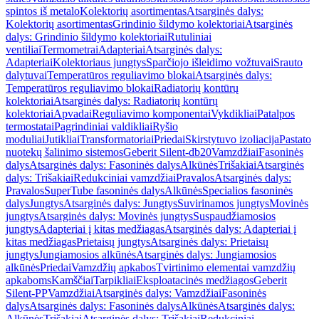
spintos iš metalo
Kolektorių asortimentas
Atsarginės dalys:
Kolektorių asortimentas
Grindinio šildymo kolektoriai
Atsarginės
dalys: Grindinio šildymo kolektoriai
Rutuliniai
ventiliai
Termometrai
Adapteriai
Atsarginės dalys:
Adapteriai
Kolektoriaus jungtys
Sparčiojo išleidimo vožtuvai
Srauto
dalytuvai
Temperatūros reguliavimo blokai
Atsarginės dalys:
Temperatūros reguliavimo blokai
Radiatorių kontūrų
kolektoriai
Atsarginės dalys: Radiatorių kontūrų
kolektoriai
Apvadai
Reguliavimo komponentai
Vykdikliai
Patalpos
termostatai
Pagrindiniai valdikliai
Ryšio
moduliai
Jutikliai
Transformatoriai
Priedai
Skirstytuvo izoliacija
Pastato
nuotekų šalinimo sistemos
Geberit Silent-db20
Vamzdžiai
Fasoninės
dalys
Atsarginės dalys: Fasoninės dalys
Alkūnės
Trišakiai
Atsarginės
dalys: Trišakiai
Redukciniai vamzdžiai
Pravalos
Atsarginės dalys:
Pravalos
SuperTube fasoninės dalys
Alkūnės
Specialios fasoninės
dalys
Jungtys
Atsarginės dalys: Jungtys
Suvirinamos jungtys
Movinės
jungtys
Atsarginės dalys: Movinės jungtys
Suspaudžiamosios
jungtys
Adapteriai į kitas medžiagas
Atsarginės dalys: Adapteriai į
kitas medžiagas
Prietaisų jungtys
Atsarginės dalys: Prietaisų
jungtys
Jungiamosios alkūnės
Atsarginės dalys: Jungiamosios
alkūnės
Priedai
Vamzdžių apkabos
Tvirtinimo elementai vamzdžių
apkaboms
Kamščiai
Tarpikliai
Eksploatacinės medžiagos
Geberit
Silent-PP
Vamzdžiai
Atsarginės dalys: Vamzdžiai
Fasoninės
dalys
Atsarginės dalys: Fasoninės dalys
Alkūnės
Atsarginės dalys:
Alkūnės
Trišakiai
Atsarginės dalys: Trišakiai
Redukciniai