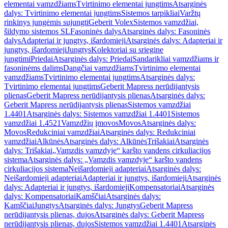
elementai vamzdžiams
Tvirtinimo elementai jungtims
Atsarginės
dalys: Tvirtinimo elementai jungtims
Sistemos tarpikliai
Varžtų
rinkinys jungėmis sujungti
Geberit Volex
Sistemos vamzdžiai,
šildymo sistemos SL
Fasoninės dalys
Atsarginės dalys: Fasoninės
dalys
Adapteriai ir jungtys, išardomieji
Atsarginės dalys: Adapteriai ir
jungtys, išardomieji
Jungtys
Kolektoriai su sriegine
jungtimi
Priedai
Atsarginės dalys: Priedai
Sandarikliai vamzdžiams ir
fasoninėms dalims
Dangčiai vamzdžiams
Tvirtinimo elementai
vamzdžiams
Tvirtinimo elementai jungtims
Atsarginės dalys:
Tvirtinimo elementai jungtims
Geberit Mapress nerūdijantysis
plienas
Geberit Mapress nerūdijantysis plienas
Atsarginės dalys:
Geberit Mapress nerūdijantysis plienas
Sistemos vamzdžiai
1.4401
Atsarginės dalys: Sistemos vamzdžiai 1.4401
Sistemos
vamzdžiai 1.4521
Vamzdžių įmovos
Movos
Atsarginės dalys:
Movos
Redukciniai vamzdžiai
Atsarginės dalys: Redukciniai
vamzdžiai
Alkūnės
Atsarginės dalys: Alkūnės
Trišakiai
Atsarginės
dalys: Trišakiai
„Vamzdis vamzdyje“ karšto vandens cirkuliacijos
sistema
Atsarginės dalys: „Vamzdis vamzdyje“ karšto vandens
cirkuliacijos sistema
Neišardomieji adapteriai
Atsarginės dalys:
Neišardomieji adapteriai
Adapteriai ir jungtys, išardomieji
Atsarginės
dalys: Adapteriai ir jungtys, išardomieji
Kompensatoriai
Atsarginės
dalys: Kompensatoriai
Kamščiai
Atsarginės dalys:
Kamščiai
Jungtys
Atsarginės dalys: Jungtys
Geberit Mapress
nerūdijantysis plienas, dujos
Atsarginės dalys: Geberit Mapress
nerūdijantysis plienas, dujos
Sistemos vamzdžiai 1.4401
Atsarginės