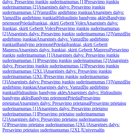
dalys: Presavimo įrankių suderinamumas [1]
Presavimo įrankių
suderinamumas [2]
Atsarginės dalys: Presavimo įrankių
suderinamumas [2]
Vamzdžių apdirbimo įrankiai
Atsarginės dalys:
Vamzdžių apdirbimo įrankiai
Hidraulinių bandymų aklės
Bandymo
priemonė
Priedai
Įrankiai, skirti Geberit Volex
Atsarginės dalys:
Įrankiai, skirti Geberit Volex
Presavimo įrankių suderinamumas
[2]
Atsarginės dalys: Presavimo įrankių suderinamumas [2]
Vamzdžių
apdirbimo įrankiai
Atsarginės dalys: Vamzdžių apdirbimo
įrankiai
Bandymo priemonė
Priedai
Įrankiai, skirti Geberit
Mapress
Atsarginės dalys: Įrankiai, skirti Geberit Mapress
Presavimo
įrankių suderinamumas [1]
Atsarginės dalys: Presavimo įrankių
suderinamumas [1]
Presavimo įrankių suderinamumas [2]
Atsarginės
dalys: Presavimo įrankių suderinamumas [2]
Presavimo įrankių
suderinamumas [2XL]
Atsarginės dalys: Presavimo įrankių
suderinamumas [2XL]
Presavimo įrankių suderinamumas
[3]
Atsarginės dalys: Presavimo įrankių suderinamumas [3]
Vamzdžių
apdirbimo įrankiai
Atsarginės dalys: Vamzdžių apdirbimo
įrankiai
Hidraulinių bandymų aklės
Atsarginės dalys: Hidraulinių
bandymų aklės
Bandymo priemonė
Priedai
Presavimo
prietaisai
Atsarginės dalys: Presavimo prietaisai
Presavimo prietaisų
suderinamumas [1]
Atsarginės dalys: Presavimo prietaisų
suderinamumas [1]
Presavimo prietaisų suderinamumas
[2]
Atsarginės dalys: Presavimo prietaisų suderinamumas
[2]
Presavimo prietaisų suderinamumas [2XL]
Atsarginės dalys:
Presavimo prietaisų suderinamumas [2XL]
Universalūs