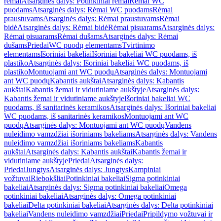
rėmai
Atsarginės dalys: Potinkiniai rėmai
Rėmai WC
puodams
Atsarginės dalys: Rėmai WC puodams
Rėmai
praustuvams
Atsarginės dalys: Rėmai praustuvams
Rėmai
bidė
Atsarginės dalys: Rėmai bidė
Rėmai pisuarams
Atsarginės dalys:
Rėmai pisuarams
Rėmai dušams
Atsarginės dalys: Rėmai
dušams
Priedai
WC puodų elementams
Tvirtinimo
elementams
Išoriniai bakeliai
Išoriniai bakeliai WC puodams, iš
plastiko
Atsarginės dalys: Išoriniai bakeliai WC puodams, iš
plastiko
Montuojami ant WC puodų
Atsarginės dalys: Montuojami
ant WC puodų
Kabantis aukštai
Atsarginės dalys: Kabantis
aukštai
Kabantis žemai ir vidutiniame aukštyje
Atsarginės dalys:
Kabantis žemai ir vidutiniame aukštyje
Išoriniai bakeliai WC
puodams, iš sanitarinės keramikos
Atsarginės dalys: Išoriniai bakeliai
WC puodams, iš sanitarinės keramikos
Montuojami ant WC
puodų
Atsarginės dalys: Montuojami ant WC puodų
Vandens
nuleidimo vamzdžiai išoriniams bakeliams
Atsarginės dalys: Vandens
nuleidimo vamzdžiai išoriniams bakeliams
Kabantis
aukštai
Atsarginės dalys: Kabantis aukštai
Kabantis žemai ir
vidutiniame aukštyje
Priedai
Atsarginės dalys:
Priedai
Jungtys
Atsarginės dalys: Jungtys
Kampiniai
vožtuvai
Riebokšliai
Potinkiniai bakeliai
Sigma potinkiniai
bakeliai
Atsarginės dalys: Sigma potinkiniai bakeliai
Omega
potinkiniai bakeliai
Atsarginės dalys: Omega potinkiniai
bakeliai
Delta potinkiniai bakeliai
Atsarginės dalys: Delta potinkiniai
bakeliai
Vandens nuleidimo vamzdžiai
Priedai
Pripildymo vožtuvai ir