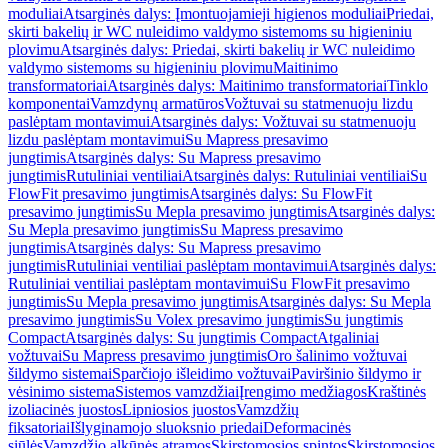
moduliai
Atsarginės dalys: Įmontuojamieji higienos moduliai
Priedai,
skirti bakelių ir WC nuleidimo valdymo sistemoms su higieniniu
plovimu
Atsarginės dalys: Priedai, skirti bakelių ir WC nuleidimo
valdymo sistemoms su higieniniu plovimu
Maitinimo
transformatoriai
Atsarginės dalys: Maitinimo transformatoriai
Tinklo
komponentai
Vamzdynų armatūros
Vožtuvai su statmenuoju lizdu
paslėptam montavimui
Atsarginės dalys: Vožtuvai su statmenuoju
lizdu paslėptam montavimui
Su Mapress presavimo
jungtimis
Atsarginės dalys: Su Mapress presavimo
jungtimis
Rutuliniai ventiliai
Atsarginės dalys: Rutuliniai ventiliai
Su
FlowFit presavimo jungtimis
Atsarginės dalys: Su FlowFit
presavimo jungtimis
Su Mepla presavimo jungtimis
Atsarginės dalys:
Su Mepla presavimo jungtimis
Su Mapress presavimo
jungtimis
Atsarginės dalys: Su Mapress presavimo
jungtimis
Rutuliniai ventiliai paslėptam montavimui
Atsarginės dalys:
Rutuliniai ventiliai paslėptam montavimui
Su FlowFit presavimo
jungtimis
Su Mepla presavimo jungtimis
Atsarginės dalys: Su Mepla
presavimo jungtimis
Su Volex presavimo jungtimis
Su jungtimis
Compact
Atsarginės dalys: Su jungtimis Compact
Atgaliniai
vožtuvai
Su Mapress presavimo jungtimis
Oro šalinimo vožtuvai
šildymo sistemai
Sparčiojo išleidimo vožtuvai
Paviršinio šildymo ir
vėsinimo sistema
Sistemos vamzdžiai
Įrengimo medžiagos
Kraštinės
izoliacinės juostos
Lipniosios juostos
Vamzdžių
fiksatoriai
Išlyginamojo sluoksnio priedai
Deformacinės
siūlės
Vamzdžio alkūnės atramos
Skirstomosios spintos
Skirstomosios