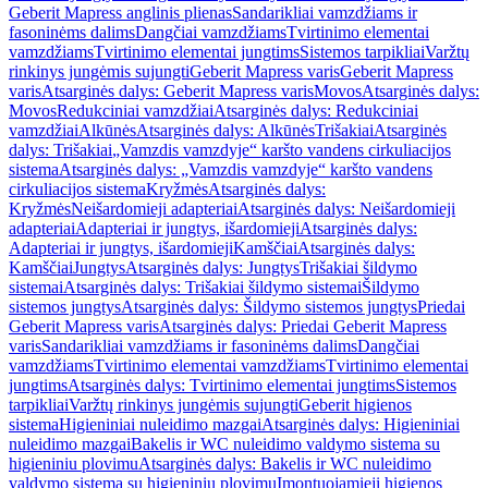
Geberit Mapress anglinis plienas
Sandarikliai vamzdžiams ir
fasoninėms dalims
Dangčiai vamzdžiams
Tvirtinimo elementai
vamzdžiams
Tvirtinimo elementai jungtims
Sistemos tarpikliai
Varžtų
rinkinys jungėmis sujungti
Geberit Mapress varis
Geberit Mapress
varis
Atsarginės dalys: Geberit Mapress varis
Movos
Atsarginės dalys:
Movos
Redukciniai vamzdžiai
Atsarginės dalys: Redukciniai
vamzdžiai
Alkūnės
Atsarginės dalys: Alkūnės
Trišakiai
Atsarginės
dalys: Trišakiai
„Vamzdis vamzdyje“ karšto vandens cirkuliacijos
sistema
Atsarginės dalys: „Vamzdis vamzdyje“ karšto vandens
cirkuliacijos sistema
Kryžmės
Atsarginės dalys:
Kryžmės
Neišardomieji adapteriai
Atsarginės dalys: Neišardomieji
adapteriai
Adapteriai ir jungtys, išardomieji
Atsarginės dalys:
Adapteriai ir jungtys, išardomieji
Kamščiai
Atsarginės dalys:
Kamščiai
Jungtys
Atsarginės dalys: Jungtys
Trišakiai šildymo
sistemai
Atsarginės dalys: Trišakiai šildymo sistemai
Šildymo
sistemos jungtys
Atsarginės dalys: Šildymo sistemos jungtys
Priedai
Geberit Mapress varis
Atsarginės dalys: Priedai Geberit Mapress
varis
Sandarikliai vamzdžiams ir fasoninėms dalims
Dangčiai
vamzdžiams
Tvirtinimo elementai vamzdžiams
Tvirtinimo elementai
jungtims
Atsarginės dalys: Tvirtinimo elementai jungtims
Sistemos
tarpikliai
Varžtų rinkinys jungėmis sujungti
Geberit higienos
sistema
Higieniniai nuleidimo mazgai
Atsarginės dalys: Higieniniai
nuleidimo mazgai
Bakelis ir WC nuleidimo valdymo sistema su
higieniniu plovimu
Atsarginės dalys: Bakelis ir WC nuleidimo
valdymo sistema su higieniniu plovimu
Įmontuojamieji higienos