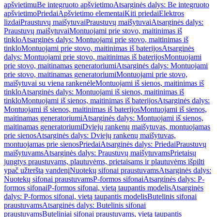
apšvietimu
Be integruoto apšvietimo
Atsarginės dalys: Be integruoto
apšvietimo
Priedai
Apšvietimo elementai
Kiti priedai
Elektros
lizdai
Praustuvų maišytuvai
Praustuvų maišytuvai
Atsarginės dalys:
Praustuvų maišytuvai
Montuojami prie stovo, maitinimas iš
tinklo
Atsarginės dalys: Montuojami prie stovo, maitinimas iš
tinklo
Montuojami prie stovo, maitinimas iš baterijos
Atsarginės
dalys: Montuojami prie stovo, maitinimas iš baterijos
Montuojami
prie stovo, maitinamas generatoriumi
Atsarginės dalys: Montuojami
prie stovo, maitinamas generatoriumi
Montuojami prie stovo,
maišytuvai su viena rankenėle
Montuojami iš sienos, maitinimas iš
tinklo
Atsarginės dalys: Montuojami iš sienos, maitinimas iš
tinklo
Montuojami iš sienos, maitinimas iš baterijos
Atsarginės dalys:
Montuojami iš sienos, maitinimas iš baterijos
Montuojami iš sienos,
maitinamas generatoriumi
Atsarginės dalys: Montuojami iš sienos,
maitinamas generatoriumi
Dviejų rankenų maišytuvas, montuojamas
prie sienos
Atsarginės dalys: Dviejų rankenų maišytuvas,
montuojamas prie sienos
Priedai
Atsarginės dalys: Priedai
Praustuvų
maišytuvams
Atsarginės dalys: Praustuvų maišytuvams
Prietaisų
jungtys praustuvams, plautuvėms, prietaisams ir plautuvėms išpilti
ypač užterštą vandenį
Nuotekų sifonai praustuvams
Atsarginės dalys:
Nuotekų sifonai praustuvams
P-formos sifonai
Atsarginės dalys: P-
formos sifonai
P-formos sifonai, vietą taupantis modelis
Atsarginės
dalys: P-formos sifonai, vietą taupantis modelis
Butelinis sifonai
praustuvams
Atsarginės dalys: Butelinis sifonai
praustuvams
Buteliniai sifonai praustuvams, vietą taupantis