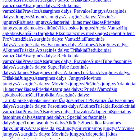
vamzdžiai
Atsarginės dalys: Redukciniai
vamzdžiai
Pravalos
Atsarginės dalys: Pravalos
Jungtys
Atsarginės
dalys: Jungtys
Movinės jungtys
Atsarginės dalys: Movinės
jungtys
Pirštinės jungtys
Adapteriai į kitas medžiagas
Prietaisų
jungtys
Jungiamosios alkūnės
Tiesiosios jungtys
Priedai
Vamzdžių
apkabos
Kamščiai
Tarpikliai
Eksploatacinės medžiagos
Geberit Silent-
Pro
Vamzdžiai
Atsarginės dalys: Vamzdžiai
Fasoninės
dalys
Atsarginės dalys: Fasoninės dalys
Alkūnės
Atsarginės dalys:
Alkūnės
Trišakiai
Atsarginės dalys: Trišakiai
Redukciniai
vamzdžiai
Atsarginės dalys: Redukciniai
vamzdžiai
Pravalos
Atsarginės dalys: Pravalos
SuperTube fasoninės
dalys
Atsarginės dalys: SuperTube fasoninės
dalys
Alkūnės
Atsarginės dalys: Alkūnės
Trišakiai
Atsarginės dalys:
Trišakiai
Jungtys
Atsarginės dalys: Jungtys
Movinės
jungtys
Atsarginės dalys: Movinės jungtys
Pirštinės jungtys
Adapteriai
į kitas medžiagas
Priedai
Atsarginės dalys: Priedai
Vamzdžių
apkabos
Kamščiai
Tarpikliai
Atsarginės dalys:
Tarpikliai
Eksploatacinės medžiagos
Geberit PE
Vamzdžiai
Fasoninės
dalys
Atsarginės dalys: Fasoninės dalys
Alkūnės
Trišakiai
Redukciniai
vamzdžiai
Pravalos
Atsarginės dalys: Pravalos
Adapteriai
Specialios
fasoninės dalys
Atsarginės dalys: Specialios fasoninės
dalys
SuperTube fasoninės dalys
Alkūnės
Specialios fasoninės
dalys
Jungtys
Atsarginės dalys: Jungtys
Suvirinamos jungtys
Movinės
jungtys
Atsarginės dalys: Movinės jungtys
Adapteriai į kitas