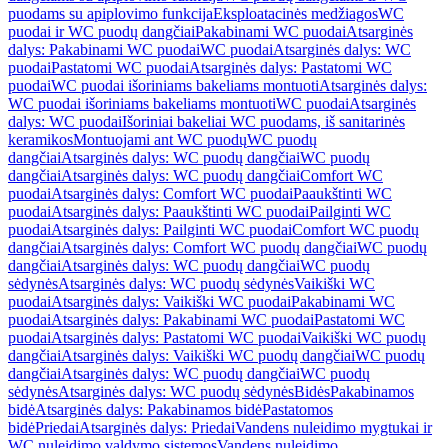
puodams su apiplovimo funkcija
Eksploatacinės medžiagos
WC
puodai ir WC puodų dangčiai
Pakabinami WC puodai
Atsarginės
dalys: Pakabinami WC puodai
WC puodai
Atsarginės dalys: WC
puodai
Pastatomi WC puodai
Atsarginės dalys: Pastatomi WC
puodai
WC puodai išoriniams bakeliams montuoti
Atsarginės dalys:
WC puodai išoriniams bakeliams montuoti
WC puodai
Atsarginės
dalys: WC puodai
Išoriniai bakeliai WC puodams, iš sanitarinės
keramikos
Montuojami ant WC puodų
WC puodų
dangčiai
Atsarginės dalys: WC puodų dangčiai
WC puodų
dangčiai
Atsarginės dalys: WC puodų dangčiai
Comfort WC
puodai
Atsarginės dalys: Comfort WC puodai
Paaukštinti WC
puodai
Atsarginės dalys: Paaukštinti WC puodai
Pailginti WC
puodai
Atsarginės dalys: Pailginti WC puodai
Comfort WC puodų
dangčiai
Atsarginės dalys: Comfort WC puodų dangčiai
WC puodų
dangčiai
Atsarginės dalys: WC puodų dangčiai
WC puodų
sėdynės
Atsarginės dalys: WC puodų sėdynės
Vaikiški WC
puodai
Atsarginės dalys: Vaikiški WC puodai
Pakabinami WC
puodai
Atsarginės dalys: Pakabinami WC puodai
Pastatomi WC
puodai
Atsarginės dalys: Pastatomi WC puodai
Vaikiški WC puodų
dangčiai
Atsarginės dalys: Vaikiški WC puodų dangčiai
WC puodų
dangčiai
Atsarginės dalys: WC puodų dangčiai
WC puodų
sėdynės
Atsarginės dalys: WC puodų sėdynės
Bidės
Pakabinamos
bidė
Atsarginės dalys: Pakabinamos bidė
Pastatomos
bidė
Priedai
Atsarginės dalys: Priedai
Vandens nuleidimo mygtukai ir
WC nuleidimo valdymo sistemos
Vandens nuleidimo