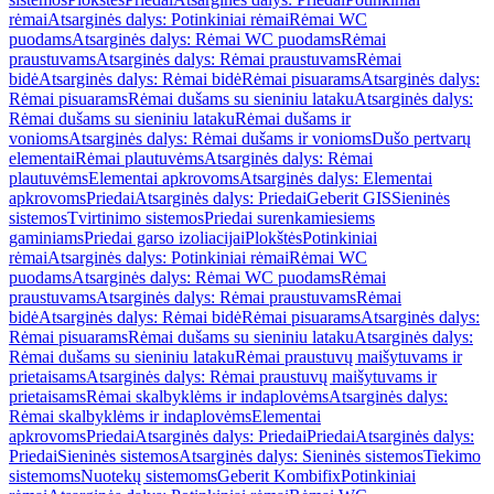
rėmai
Atsarginės dalys: Potinkiniai rėmai
Rėmai WC
puodams
Atsarginės dalys: Rėmai WC puodams
Rėmai
praustuvams
Atsarginės dalys: Rėmai praustuvams
Rėmai
bidė
Atsarginės dalys: Rėmai bidė
Rėmai pisuarams
Atsarginės dalys:
Rėmai pisuarams
Rėmai dušams su sieniniu lataku
Atsarginės dalys:
Rėmai dušams su sieniniu lataku
Rėmai dušams ir
vonioms
Atsarginės dalys: Rėmai dušams ir vonioms
Dušo pertvarų
elementai
Rėmai plautuvėms
Atsarginės dalys: Rėmai
plautuvėms
Elementai apkrovoms
Atsarginės dalys: Elementai
apkrovoms
Priedai
Atsarginės dalys: Priedai
Geberit GIS
Sieninės
sistemos
Tvirtinimo sistemos
Priedai surenkamiesiems
gaminiams
Priedai garso izoliacijai
Plokštės
Potinkiniai
rėmai
Atsarginės dalys: Potinkiniai rėmai
Rėmai WC
puodams
Atsarginės dalys: Rėmai WC puodams
Rėmai
praustuvams
Atsarginės dalys: Rėmai praustuvams
Rėmai
bidė
Atsarginės dalys: Rėmai bidė
Rėmai pisuarams
Atsarginės dalys:
Rėmai pisuarams
Rėmai dušams su sieniniu lataku
Atsarginės dalys:
Rėmai dušams su sieniniu lataku
Rėmai praustuvų maišytuvams ir
prietaisams
Atsarginės dalys: Rėmai praustuvų maišytuvams ir
prietaisams
Rėmai skalbyklėms ir indaplovėms
Atsarginės dalys:
Rėmai skalbyklėms ir indaplovėms
Elementai
apkrovoms
Priedai
Atsarginės dalys: Priedai
Priedai
Atsarginės dalys:
Priedai
Sieninės sistemos
Atsarginės dalys: Sieninės sistemos
Tiekimo
sistemoms
Nuotekų sistemoms
Geberit Kombifix
Potinkiniai