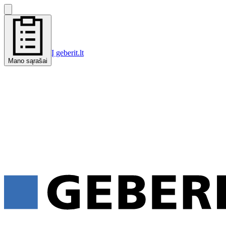
Į geberit.lt
Mano sąrašai