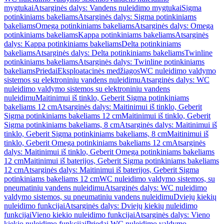
mygtukai
Atsarginės dalys: Vandens nuleidimo mygtukai
Sigma
potinkiniams bakeliams
Atsarginės dalys: Sigma potinkiniams
bakeliams
Omega potinkiniams bakeliams
Atsarginės dalys: Omega
potinkiniams bakeliams
Kappa potinkiniams bakeliams
Atsarginės
dalys: Kappa potinkiniams bakeliams
Delta potinkiniams
bakeliams
Atsarginės dalys: Delta potinkiniams bakeliams
Twinline
potinkiniams bakeliams
Atsarginės dalys: Twinline potinkiniams
bakeliams
Priedai
Eksploatacinės medžiagos
WC nuleidimo valdymo
sistemos su elektroniniu vandens nuleidimu
Atsarginės dalys: WC
nuleidimo valdymo sistemos su elektroniniu vandens
nuleidimu
Maitinimui iš tinklo, Geberit Sigma potinkiniams
bakeliams 12 cm
Atsarginės dalys: Maitinimui iš tinklo, Geberit
Sigma potinkiniams bakeliams 12 cm
Maitinimui iš tinklo, Geberit
Sigma potinkiniams bakeliams, 8 cm
Atsarginės dalys: Maitinimui iš
tinklo, Geberit Sigma potinkiniams bakeliams, 8 cm
Maitinimui iš
tinklo, Geberit Omega potinkiniams bakeliams 12 cm
Atsarginės
dalys: Maitinimui iš tinklo, Geberit Omega potinkiniams bakeliams
12 cm
Maitinimui iš baterijos, Geberit Sigma potinkiniams bakeliams
12 cm
Atsarginės dalys: Maitinimui iš baterijos, Geberit Sigma
potinkiniams bakeliams 12 cm
WC nuleidimo valdymo sistemos, su
pneumatiniu vandens nuleidimu
Atsarginės dalys: WC nuleidimo
valdymo sistemos, su pneumatiniu vandens nuleidimu
Dviejų kiekių
nuleidimo funkcijai
Atsarginės dalys: Dviejų kiekių nuleidimo
funkcijai
Vieno kiekio nuleidimo funkcijai
Atsarginės dalys: Vieno
kiekio nuleidimo funkcijai
Priedai WC nuleidimo valdymo