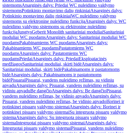
sistemoms
Atsarginės dalys: Priedai WC nuleidimo valdymo
sistemoms
Potinkinio montavimo dalių rinkiniai
Atsarginės dalys:
Potinkinio montavimo dalių rinkiniai
WC nuleidimo valdymo
sistemoms su elektronine nuleidimo funkcija
Atsarginės dalys: WC
nuleidimo valdymo sistemoms su elektronine nuleidimo
funkcija
Jungtys
Geberit Monolith sanitariniai moduliai
Sanitariniai
moduliai WC puodams
Atsarginės dalys: Sanitariniai moduliai WC
puodams
Pakabinamiems WC puodams
Atsarginės dalys:
Pakabinamiems WC puodams
Pastatomiems WC
puodams
Atsarginės dalys: Pastatomiems WC
puodams
Priedai
Atsarginės dalys: Priedai
Eksploatacinės
medžiagos
Sanitariniai moduliai, skirti bidė
Atsarginės dalys:
Sanitariniai moduliai, skirti bidė
Pakabinamoms ir pastatomoms
bidė
Atsarginės dalys: Pakabinamoms ir pastatomoms
bidė
Pisuarai
Pisuarai, vandens nuleidimo režimas, su vidiniu
apvadu
Atsarginės dalys: Pisuarai, vandens nuleidimo režimas, su
vidiniu apvadu
Be dangčio
Atsarginės dalys: Be dangčio
Pisuarai,
vandens nuleidimo režimas, be vidinio apvado
Atsarginės dalys:
Pisuarai, vandens nuleidimo režimas, be vidinio apvado
Išorinei ir
potinkinei pisuarų valdymo sistemai
Atsarginės dalys: Išorinei ir
potinkinei pisuarų valdymo sistemai
Su integruota pisuarų valdymo
sistema
Atsarginės dalys: Su integruota pisuarų valdymo
sistema
Integruotai pisuarų valdymo sistemai
Atsarginės dalys:
Integruotai pisuarų valdymo sistemai
Pisuarai, vandens nuleidimo