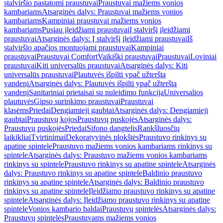
stalviršio pastatomi praustuvai
Praustuvai mažiems vonios
kambariams
Atsarginės dalys: Praustuvai mažiems vonios
kambariams
Kampiniai praustuvai mažiems vonios
kambariams
Pusiau įleidžiami praustuvai
Į stalviršį įleidžiami
praustuvai
Atsarginės dalys: Į stalviršį įleidžiami praustuvai
Iš
stalviršio apačios montuojami praustuvai
Kampiniai
praustuvai
Praustuvai Comfort
Vaikiški praustuvai
Praustuvai
Loviniai
praustuvai
Kiti universalūs praustuvai
Atsarginės dalys: Kiti
universalūs praustuvai
Plautuvės išpilti ypač užterštą
vandenį
Atsarginės dalys: Plautuvės išpilti ypač užterštą
vandenį
Sanitariniai prietaisai su nuleidimo funkcija
Universalios
plautuvės
Gipso surinkimo praustuvai
Praustuvai
klasėms
Priedai
Dengiamieji gaubtai
Atsarginės dalys: Dengiamieji
gaubtai
Praustuvų kojos
Praustuvų puskojės
Atsarginės dalys:
Praustuvų puskojės
Priedai
Sifono dangtelis
Rankšluosčių
laikikliai
Tvirtinimai
Dekoratyvinės plokštės
Praustuvo rinkinys su
apatine spintele
Praustuvo mažiems vonios kambariams rinkinys su
spintele
Atsarginės dalys: Praustuvo mažiems vonios kambariams
rinkinys su spintele
Praustuvo rinkinys su apatine spintele
Atsarginės
dalys: Praustuvo rinkinys su apatine spintele
Baldinio praustuvo
rinkinys su apatine spintele
Atsarginės dalys: Baldinio praustuvo
rinkinys su apatine spintele
Įleidžiamo praustuvo rinkinys su apatine
spintele
Atsarginės dalys: Įleidžiamo praustuvo rinkinys su apatine
spintele
Vonios kambario baldai
Praustuvų spintelės
Atsarginės dalys:
Praustuvų spintelės
Praustuvams mažiems vonios