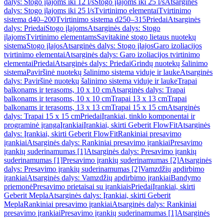
dalys: Stogo įlajoms iki 12 l/s
Stogo įlajoms iki 25 l/s
Atsarginės
dalys: Stogo įlajoms iki 25 l/s
Tvirtinimo elementai
Tvirtinimo
sistema d40–200
Tvirtinimo sistema d250–315
Priedai
Atsarginės
dalys: Priedai
Stogo įlajoms
Atsarginės dalys: Stogo
įlajoms
Tvirtinimo elementams
Savitakinė stogo lietaus nuotekų
sistema
Stogo įlajos
Atsarginės dalys: Stogo įlajos
Garo izoliacijos
tvirtinimo elementai
Atsarginės dalys: Garo izoliacijos tvirtinimo
elementai
Priedai
Atsarginės dalys: Priedai
Grindų nuotekų šalinimo
sistema
Paviršinė nuotekų šalinimo sistema viduje ir lauke
Atsarginės
dalys: Paviršinė nuotekų šalinimo sistema viduje ir lauke
Trapai
balkonams ir terasoms, 10 x 10 cm
Atsarginės dalys: Trapai
balkonams ir terasoms, 10 x 10 cm
Trapai 13 x 13 cm
Trapai
balkonams ir terasoms, 13 x 13 cm
Trapai 15 x 15 cm
Atsarginės
dalys: Trapai 15 x 15 cm
Priedai
Įrankiai, tinklo komponentai ir
programinė įranga
Įrankiai
Įrankiai, skirti Geberit FlowFit
Atsarginės
dalys: Įrankiai, skirti Geberit FlowFit
Rankiniai presavimo
įrankiai
Atsarginės dalys: Rankiniai presavimo įrankiai
Presavimo
įrankių suderinamumas [1]
Atsarginės dalys: Presavimo įrankių
suderinamumas [1]
Presavimo įrankių suderinamumas [2]
Atsarginės
dalys: Presavimo įrankių suderinamumas [2]
Vamzdžių apdirbimo
įrankiai
Atsarginės dalys: Vamzdžių apdirbimo įrankiai
Bandymo
priemonė
Presavimo prietaisai su įrankiais
Priedai
Įrankiai, skirti
Geberit Mepla
Atsarginės dalys: Įrankiai, skirti Geberit
Mepla
Rankiniai presavimo įrankiai
Atsarginės dalys: Rankiniai
presavimo įrankiai
Presavimo įrankių suderinamumas [1]
Atsarginės