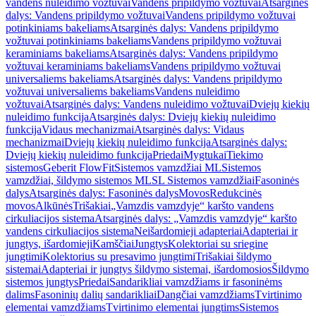
vandens nuleidimo vožtuvai
Vandens pripildymo vožtuvai
Atsarginės
dalys: Vandens pripildymo vožtuvai
Vandens pripildymo vožtuvai
potinkiniams bakeliams
Atsarginės dalys: Vandens pripildymo
vožtuvai potinkiniams bakeliams
Vandens pripildymo vožtuvai
keraminiams bakeliams
Atsarginės dalys: Vandens pripildymo
vožtuvai keraminiams bakeliams
Vandens pripildymo vožtuvai
universaliems bakeliams
Atsarginės dalys: Vandens pripildymo
vožtuvai universaliems bakeliams
Vandens nuleidimo
vožtuvai
Atsarginės dalys: Vandens nuleidimo vožtuvai
Dviejų kiekių
nuleidimo funkcija
Atsarginės dalys: Dviejų kiekių nuleidimo
funkcija
Vidaus mechanizmai
Atsarginės dalys: Vidaus
mechanizmai
Dviejų kiekių nuleidimo funkcija
Atsarginės dalys:
Dviejų kiekių nuleidimo funkcija
Priedai
Mygtukai
Tiekimo
sistemos
Geberit FlowFit
Sistemos vamzdžiai ML
Sistemos
vamzdžiai, šildymo sistemos ML
SL Sistemos vamzdžiai
Fasoninės
dalys
Atsarginės dalys: Fasoninės dalys
Movos
Redukcinės
movos
Alkūnės
Trišakiai
„Vamzdis vamzdyje“ karšto vandens
cirkuliacijos sistema
Atsarginės dalys: „Vamzdis vamzdyje“ karšto
vandens cirkuliacijos sistema
Neišardomieji adapteriai
Adapteriai ir
jungtys, išardomieji
Kamščiai
Jungtys
Kolektoriai su sriegine
jungtimi
Kolektorius su presavimo jungtimi
Trišakiai šildymo
sistemai
Adapteriai ir jungtys šildymo sistemai, išardomosios
Šildymo
sistemos jungtys
Priedai
Sandarikliai vamzdžiams ir fasoninėms
dalims
Fasoninių dalių sandarikliai
Dangčiai vamzdžiams
Tvirtinimo
elementai vamzdžiams
Tvirtinimo elementai jungtims
Sistemos