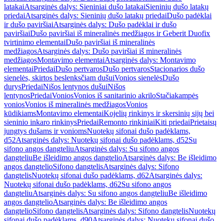
latakai
Atsarginės dalys: Sieniniai dušo latakai
Sieninių dušo latakų
priedai
Atsarginės dalys: Sieninių dušo latakų priedai
Dušo padėklai
ir dušo paviršiai
Atsarginės dalys: Dušo padėklai ir dušo
paviršiai
Dušo paviršiai iš mineralinės medžiagos ir Geberit Duofix
tvirtinimo elementai
Dušo paviršiai iš mineralinės
medžiagos
Atsarginės dalys: Dušo paviršiai iš mineralinės
medžiagos
Montavimo elementai
Atsarginės dalys: Montavimo
elementai
Priedai
Dušo pertvaros
Dušo pertvaros
Stacionarios dušo
sienelės, skirtos beslenksčiam dušui
Vonios sienelės
Dušo
durys
Priedai
Nišos lentynos dušui
Nišos
lentynos
Priedai
Vonios
Vonios iš sanitarinio akrilo
Stačiakampės
vonios
Vonios iš mineralinės medžiagos
Vonios
kūdikiams
Montavimo elementai
Kojelių rinkinys ir skersinių sijų bei
sieninio inkaro rinkinys
Priedai
Remonto rinkiniai
Kiti priedai
Prietaisų
jungtys dušams ir vonioms
Nuotekų sifonai dušo padėklams,
d52
Atsarginės dalys: Nuotekų sifonai dušo padėklams, d52
Su
sifono angos dangteliu
Atsarginės dalys: Su sifono angos
dangteliu
Be išleidimo angos dangtelio
Atsarginės dalys: Be išleidimo
angos dangtelio
Sifono dangtelis
Atsarginės dalys: Sifono
dangtelis
Nuotekų sifonai dušo padėklams, d62
Atsarginės dalys:
Nuotekų sifonai dušo padėklams, d62
Su sifono angos
dangteliu
Atsarginės dalys: Su sifono angos dangteliu
Be išleidimo
angos dangtelio
Atsarginės dalys: Be išleidimo angos
dangtelio
Sifono dangtelis
Atsarginės dalys: Sifono dangtelis
Nuotekų
sifonai dušo padėklams, d90
Atsarginės dalys: Nuotekų sifonai dušo