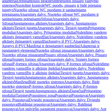
adapteriai
Dengiamosios plokštės
Integruotos pisuarų valdymo
sistemos
Nuotolinė kontrolė
WC puodų, pisuarų ir bidė prietaisų
jungtys
Nuotekų sifonai WC puodams ir sanitariniams
prietaisams
Atsarginės dalys: Nuotekų sifonai WC puodams ir
sanitariniams prietaisams
Sifonai
Atsarginės dalys:
Sifonai
Jungiamosios alkūnės
Atsarginės dalys: Jungiamosios
alkūnės
Tiesioji jungtis
Atsarginės dalys: Tiesioji jungtis
Prijungimo
moduliai
Atsarginės dalys: Prijungimo moduliai
Nuleidimo vandens
alkūnės ilginamieji vamzdžiai
Atsarginės dalys: Nuleidimo vandens
alkūnės ilginamieji vamzdžiai
Jungtys iš PVC
Atsarginės dalys:
Jungtys iš PVC
Manžetai ir dengiamieji gaubteliai
Adapteriai ir
jungiamieji elementai
Nuotekų sifonai pisuarams
Atsarginės dalys:
Nuotekų sifonai pisuarams
Pisuaro sifonai
Atsarginės dalys: Pisuaro
sifonai
Sraigės formos sifonai
Atsarginės dalys: Sraigės formos
sifonai
P-formos sifonai
Atsarginės dalys: P-formos sifonai
Nuleidimo
vandens vamzdžių ir alkūnių ilgikliai
Atsarginės dalys: Nuleidimo
vandens vamzdžių ir alkūnių ilgikliai
Tiesioji jungtis
Atsarginės dalys:
Tiesioji jungtis
Jungiamosios alkūnės
Atsarginės dalys: Jungiamosios
alkūnės
Manžetai
Bidė nuotekų sistemos
Atsarginės dalys: Bidė
nuotekų sistemos
P-formos sifonai
Atsarginės dalys: P-formos
sifonai
Tiesioji jungtis
Jungiamosios alkūnės
Dangčiai
Prijungimo
moduliai
Tarpinės
Prausimosi zona
Praustuvai
Praustuvai
Atsarginės
dalys: Praustuvai
Dvigubi praustuvai
Atsarginės dalys: Dvigubi
praustuvai
Baldiniai praustuvai
Atsarginės dalys: Baldiniai
praustuvai
Ant stalviršio pastatomi praustuvai
Atsarginės dalys: Ant