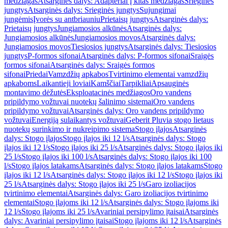
medžiagas
Atsarginės dalys: Adapteriai į kitas medžiagas
Srieginės
jungtys
Atsarginės dalys: Srieginės jungtys
Sujungimai
jungėmis
Įvorės su antbriauniu
Prietaisų jungtys
Atsarginės dalys:
Prietaisų jungtys
Jungiamosios alkūnės
Atsarginės dalys:
Jungiamosios alkūnės
Jungiamosios movos
Atsarginės dalys:
Jungiamosios movos
Tiesiosios jungtys
Atsarginės dalys: Tiesiosios
jungtys
P-formos sifonai
Atsarginės dalys: P-formos sifonai
Sraigės
formos sifonai
Atsarginės dalys: Sraigės formos
sifonai
Priedai
Vamzdžių apkabos
Tvirtinimo elementai vamzdžių
apkaboms
Laikantieji loviai
Kamščiai
Tarpikliai
Apsauginės
montavimo dėžutės
Eksploatacinės medžiagos
Oro vandens
pripildymo vožtuvai nuotekų šalinimo sistemai
Oro vandens
pripildymo vožtuvai
Atsarginės dalys: Oro vandens pripildymo
vožtuvai
Energiją sulaikantys vožtuvai
Geberit Pluvia stogo lietaus
nuotekų surinkimo ir nukreipimo sistema
Stogo įlajos
Atsarginės
dalys: Stogo įlajos
Stogo įlajos iki 12 l/s
Atsarginės dalys: Stogo
įlajos iki 12 l/s
Stogo įlajos iki 25 l/s
Atsarginės dalys: Stogo įlajos iki
25 l/s
Stogo įlajos iki 100 l/s
Atsarginės dalys: Stogo įlajos iki 100
l/s
Stogo įlajos latakams
Atsarginės dalys: Stogo įlajos latakams
Stogo
įlajos iki 12 l/s
Atsarginės dalys: Stogo įlajos iki 12 l/s
Stogo įlajos iki
25 l/s
Atsarginės dalys: Stogo įlajos iki 25 l/s
Garo izoliacijos
tvirtinimo elementai
Atsarginės dalys: Garo izoliacijos tvirtinimo
elementai
Stogo įlajoms iki 12 l/s
Atsarginės dalys: Stogo įlajoms iki
12 l/s
Stogo įlajoms iki 25 l/s
Avariniai persipylimo įtaisai
Atsarginės
dalys: Avariniai persipylimo įtaisai
Stogo įlajoms iki 12 l/s
Atsarginės