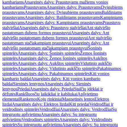
kambariams
Atsarginės dalys: Praustuvams mažiems vonios
kambariams
Praustuvams
Atsarginės dalys: Praustuvams
Dvigubiems
praustuvams
Atsarginės dalys: Dvigubiems praustuvams
Baldiniams
praustuvams
Atsarginės dalys: Baldiniams praustuvams
Kampiniams
praustuvams
Atsarginės dalys: Kampiniams praustuvams
Praustuvų
stalviršiai
Atsarginės dalys: Praustuvų stalviršiai
Ant stalviršio
pastatomam dubens formos praustuvui
Atsarginės dalys: Ant
stalviršio pastatomam dubens formos praustuvui
Ant stalviršio
pastatomam stačiakampiam praustuvui
Atsarginės dalys: Ant
stalviršio pastatomam stačiakampiam praustuvui
Šoninės
spintelės
Atsarginės dalys: Šoninės spintelės
Žemos šoninės
spintelės
Atsarginės dalys: Žemos šoninės spintelės
Aukštos
spintelės
Atsarginės dalys: Aukštos spintelės
Vidutinio aukščio
spintelės
Atsarginės dalys: Vidutinio aukščio spintelės
Pakabinamos
spintelės
Atsarginės dalys: Pakabinamos spintelės
Kiti vonios
kambario baldai
Atsarginės dalys: Kiti vonios kambario
baldai
Sieninės lentynos
Atsarginės dalys: Sieninės
lentynos
Priedai
Atsarginės dalys: Priedai
Stalčių įdėklai ir
dėžutės
Rankšluosčių laikikliai ir kabliukai
Apšvietimo
elementai
Rankenos
Kojų rinkiniai
Magnetinės lentos
Elektros
lizdai
Atsarginės dalys: Elektros lizdai
Kiti priedai
Veidrodžiai ir
veidrodinės spintelės
Veidrodžiai
Atsarginės dalys: Veidrodžiai
Su
integruotu apšvietimu
Atsarginės dalys: Su integruotu
apšvietimu
Veidrodinės spintelės
Atsarginės dalys: Veidrodinės
spintelės
Su integruotu apšvietimu
Atsarginės dalys: Su integruotu