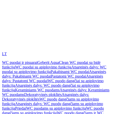
LT
WC puodai ir pisuarai
Geberit AquaClean WC puodai su bidė
funkcija
WC puodai su apiplovimo funkcija
Atsarginės dalys: WC
puodai su apiplovimo funkcija
Pakabinami WC puodai
Atsarginės
dalys: Pakabinami WC puodai
Pastatomi WC puodai
Atsarginės
dalys: Pastatomi WC puodai
WC puodo dangčiai su apiplovimo
funkcija
Atsarginės dalys: WC puodo dangčiai su apiplovimo
funkcija
Keraminiams WC puodams
Atsarginės dalys: Keraminiams
WC puodams
Dekoratyvinės plokštės
Atsarginės dalys:
Dekoratyvinės plokštės
WC puodų dangčiams su apiplovimo
funkcija
Atsarginės dalys: WC puodų dangčiams su apiplovimo
funkcija
Priedai
WC puodams su apiplovimo funkcija
WC puodų
dangčiams su apiplovimo funkcija
WC puodų dangčiams ir WC