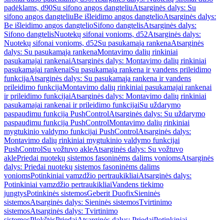
padėklams, d90
Su sifono angos dangteliu
Atsarginės dalys: Su
sifono angos dangteliu
Be išleidimo angos dangtelio
Atsarginės dalys:
Be išleidimo angos dangtelio
Sifono dangtelis
Atsarginės dalys:
Sifono dangtelis
Nuotekų sifonai vonioms, d52
Atsarginės dalys:
Nuotekų sifonai vonioms, d52
Su pasukamąja rankena
Atsarginės
dalys: Su pasukamąja rankena
Montavimo dalių rinkiniai
pasukamajai rankenai
Atsarginės dalys: Montavimo dalių rinkiniai
pasukamajai rankenai
Su pasukamąja rankena ir vandens prileidimo
funkcija
Atsarginės dalys: Su pasukamąja rankena ir vandens
prileidimo funkcija
Montavimo dalių rinkiniai pasukamajai rankenai
ir prileidimo funkcijai
Atsarginės dalys: Montavimo dalių rinkiniai
pasukamajai rankenai ir prileidimo funkcijai
Su uždarymo
paspaudimu funkcija PushControl
Atsarginės dalys: Su uždarymo
paspaudimu funkcija PushControl
Montavimo dalių rinkiniai
mygtukinio valdymo funkcijai PushControl
Atsarginės dalys:
Montavimo dalių rinkiniai mygtukinio valdymo funkcijai
PushControl
Su vožtuvo akle
Atsarginės dalys: Su vožtuvo
akle
Priedai nuotekų sistemos fasoninėms dalims vonioms
Atsarginės
dalys: Priedai nuotekų sistemos fasoninėms dalims
vonioms
Potinkiniai vamzdžio pertraukikliai
Atsarginės dalys:
Potinkiniai vamzdžio pertraukikliai
Vandens tiekimo
jungtys
Potinkinės sistemos
Geberit Duofix
Sieninės
sistemos
Atsarginės dalys: Sieninės sistemos
Tvirtinimo
sistemos
Atsarginės dalys: Tvirtinimo
sistemos
Plokštės
Priedai
Atsarginės dalys: Priedai
Potinkiniai