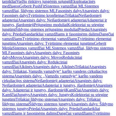
tarpikliai
Varžtų rinkinys jungėmis sujungti
Eksploatacinės
medžiagos
Geberit PushFit
Sistemos vamzdžiai ML
Sistemos
vamzdžiai, šildymo sistemos ML
Fasoninės dalys
Atsarginės dalys:
Fasoninės dalys
Tvirtinimo kronšteinas
Trišakiai
Neišardomieji
adapteriai
Atsarginės dalys: Neišardomieji adapteriai
Adapteriai ir
jungtys, išardomieji
Prijungimo moduliai
Kolektoriai su sriegine
jungtimi
Šildymo sistemos prijungimo moduliai
Priedai
Atsarginės
dalys: Priedai
Sandarikliai vamzdžiams ir fasoninėms dalims
Dangčiai
vamzdžiams
Tvirtinimo elementai vamzdžiams
Tvirtinimo elementai
jungtims
Atsarginės dalys: Tvirtinimo elementai jungtims
Geberit
Mepla
Sistemos vamzdžiai ML
Sistemos vamzdžiai, šildymo sistemos
ML
Fasoninės dalys
Atsarginės dalys: Fasoninės
dalys
Movos
Atsarginės dalys: Movos
Redukciniai
vamzdžiai
Atsarginės dalys: Redukciniai
vamzdžiai
Alkūnės
Atsarginės dalys: Alkūnės
Trišakiai
Atsarginės
dalys: Trišakiai
„Vamzdis vamzdyje“ karšto vandens cirkuliacijos
sistema
Atsarginės dalys: „Vamzdis vamzdyje“ karšto vandens
cirkuliacijos sistema
Neišardomieji adapteriai
Atsarginės dalys:
Neišardomieji adapteriai
Adapteriai ir jungtys, išardomieji
Atsarginės
dalys: Adapteriai ir jungtys, išardomieji
Kamščiai
Atsarginės dalys:
Kamščiai
Jungtys
Atsarginės dalys: Jungtys
Kolektoriai su sriegine
jungtimi
Trišakiai šildymo sistemai
Atsarginės dalys: Trišakiai
šildymo sistemai
Šildymo sistemos jungtys
Atsarginės dalys: Šildymo
sistemos jungtys
Priedai
Atsarginės dalys: Priedai
Sandarikliai
vamzdžiams ir fasoninėms dalims
Dangčiai vamzdžiams
Tvirtinimo