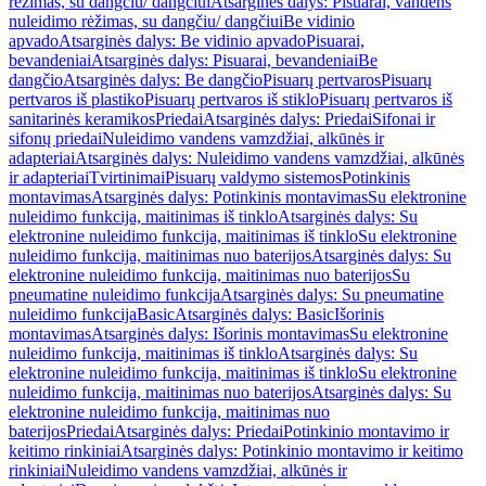
rėžimas, su dangčiu/ dangčiui
Atsarginės dalys: Pisuarai, vandens
nuleidimo rėžimas, su dangčiu/ dangčiui
Be vidinio
apvado
Atsarginės dalys: Be vidinio apvado
Pisuarai,
bevandeniai
Atsarginės dalys: Pisuarai, bevandeniai
Be
dangčio
Atsarginės dalys: Be dangčio
Pisuarų pertvaros
Pisuarų
pertvaros iš plastiko
Pisuarų pertvaros iš stiklo
Pisuarų pertvaros iš
sanitarinės keramikos
Priedai
Atsarginės dalys: Priedai
Sifonai ir
sifonų priedai
Nuleidimo vandens vamzdžiai, alkūnės ir
adapteriai
Atsarginės dalys: Nuleidimo vandens vamzdžiai, alkūnės
ir adapteriai
Tvirtinimai
Pisuarų valdymo sistemos
Potinkinis
montavimas
Atsarginės dalys: Potinkinis montavimas
Su elektronine
nuleidimo funkcija, maitinimas iš tinklo
Atsarginės dalys: Su
elektronine nuleidimo funkcija, maitinimas iš tinklo
Su elektronine
nuleidimo funkcija, maitinimas nuo baterijos
Atsarginės dalys: Su
elektronine nuleidimo funkcija, maitinimas nuo baterijos
Su
pneumatine nuleidimo funkcija
Atsarginės dalys: Su pneumatine
nuleidimo funkcija
Basic
Atsarginės dalys: Basic
Išorinis
montavimas
Atsarginės dalys: Išorinis montavimas
Su elektronine
nuleidimo funkcija, maitinimas iš tinklo
Atsarginės dalys: Su
elektronine nuleidimo funkcija, maitinimas iš tinklo
Su elektronine
nuleidimo funkcija, maitinimas nuo baterijos
Atsarginės dalys: Su
elektronine nuleidimo funkcija, maitinimas nuo
baterijos
Priedai
Atsarginės dalys: Priedai
Potinkinio montavimo ir
keitimo rinkiniai
Atsarginės dalys: Potinkinio montavimo ir keitimo
rinkiniai
Nuleidimo vandens vamzdžiai, alkūnės ir