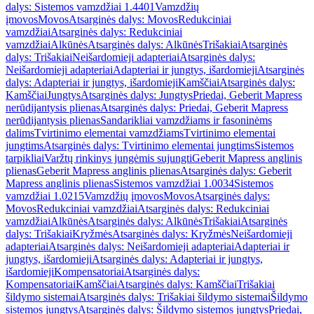
dalys: Sistemos vamzdžiai 1.4401
Vamzdžių
įmovos
Movos
Atsarginės dalys: Movos
Redukciniai
vamzdžiai
Atsarginės dalys: Redukciniai
vamzdžiai
Alkūnės
Atsarginės dalys: Alkūnės
Trišakiai
Atsarginės
dalys: Trišakiai
Neišardomieji adapteriai
Atsarginės dalys:
Neišardomieji adapteriai
Adapteriai ir jungtys, išardomieji
Atsarginės
dalys: Adapteriai ir jungtys, išardomieji
Kamščiai
Atsarginės dalys:
Kamščiai
Jungtys
Atsarginės dalys: Jungtys
Priedai, Geberit Mapress
nerūdijantysis plienas
Atsarginės dalys: Priedai, Geberit Mapress
nerūdijantysis plienas
Sandarikliai vamzdžiams ir fasoninėms
dalims
Tvirtinimo elementai vamzdžiams
Tvirtinimo elementai
jungtims
Atsarginės dalys: Tvirtinimo elementai jungtims
Sistemos
tarpikliai
Varžtų rinkinys jungėmis sujungti
Geberit Mapress anglinis
plienas
Geberit Mapress anglinis plienas
Atsarginės dalys: Geberit
Mapress anglinis plienas
Sistemos vamzdžiai 1.0034
Sistemos
vamzdžiai 1.0215
Vamzdžių įmovos
Movos
Atsarginės dalys:
Movos
Redukciniai vamzdžiai
Atsarginės dalys: Redukciniai
vamzdžiai
Alkūnės
Atsarginės dalys: Alkūnės
Trišakiai
Atsarginės
dalys: Trišakiai
Kryžmės
Atsarginės dalys: Kryžmės
Neišardomieji
adapteriai
Atsarginės dalys: Neišardomieji adapteriai
Adapteriai ir
jungtys, išardomieji
Atsarginės dalys: Adapteriai ir jungtys,
išardomieji
Kompensatoriai
Atsarginės dalys:
Kompensatoriai
Kamščiai
Atsarginės dalys: Kamščiai
Trišakiai
šildymo sistemai
Atsarginės dalys: Trišakiai šildymo sistemai
Šildymo
sistemos jungtys
Atsarginės dalys: Šildymo sistemos jungtys
Priedai,