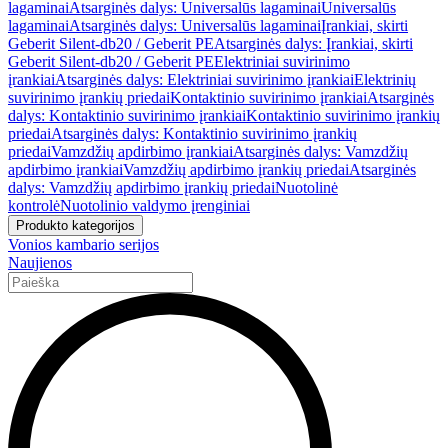
lagaminai
Atsarginės dalys: Universalūs lagaminai
Universalūs
lagaminai
Atsarginės dalys: Universalūs lagaminai
Įrankiai, skirti
Geberit Silent-db20 / Geberit PE
Atsarginės dalys: Įrankiai, skirti
Geberit Silent-db20 / Geberit PE
Elektriniai suvirinimo
įrankiai
Atsarginės dalys: Elektriniai suvirinimo įrankiai
Elektrinių
suvirinimo įrankių priedai
Kontaktinio suvirinimo įrankiai
Atsarginės
dalys: Kontaktinio suvirinimo įrankiai
Kontaktinio suvirinimo įrankių
priedai
Atsarginės dalys: Kontaktinio suvirinimo įrankių
priedai
Vamzdžių apdirbimo įrankiai
Atsarginės dalys: Vamzdžių
apdirbimo įrankiai
Vamzdžių apdirbimo įrankių priedai
Atsarginės
dalys: Vamzdžių apdirbimo įrankių priedai
Nuotolinė
kontrolė
Nuotolinio valdymo įrenginiai
Produkto kategorijos
Vonios kambario serijos
Naujienos