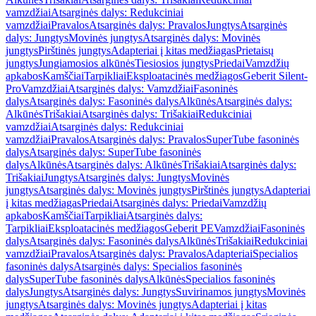
vamzdžiai
Atsarginės dalys: Redukciniai
vamzdžiai
Pravalos
Atsarginės dalys: Pravalos
Jungtys
Atsarginės
dalys: Jungtys
Movinės jungtys
Atsarginės dalys: Movinės
jungtys
Pirštinės jungtys
Adapteriai į kitas medžiagas
Prietaisų
jungtys
Jungiamosios alkūnės
Tiesiosios jungtys
Priedai
Vamzdžių
apkabos
Kamščiai
Tarpikliai
Eksploatacinės medžiagos
Geberit Silent-
Pro
Vamzdžiai
Atsarginės dalys: Vamzdžiai
Fasoninės
dalys
Atsarginės dalys: Fasoninės dalys
Alkūnės
Atsarginės dalys:
Alkūnės
Trišakiai
Atsarginės dalys: Trišakiai
Redukciniai
vamzdžiai
Atsarginės dalys: Redukciniai
vamzdžiai
Pravalos
Atsarginės dalys: Pravalos
SuperTube fasoninės
dalys
Atsarginės dalys: SuperTube fasoninės
dalys
Alkūnės
Atsarginės dalys: Alkūnės
Trišakiai
Atsarginės dalys:
Trišakiai
Jungtys
Atsarginės dalys: Jungtys
Movinės
jungtys
Atsarginės dalys: Movinės jungtys
Pirštinės jungtys
Adapteriai
į kitas medžiagas
Priedai
Atsarginės dalys: Priedai
Vamzdžių
apkabos
Kamščiai
Tarpikliai
Atsarginės dalys:
Tarpikliai
Eksploatacinės medžiagos
Geberit PE
Vamzdžiai
Fasoninės
dalys
Atsarginės dalys: Fasoninės dalys
Alkūnės
Trišakiai
Redukciniai
vamzdžiai
Pravalos
Atsarginės dalys: Pravalos
Adapteriai
Specialios
fasoninės dalys
Atsarginės dalys: Specialios fasoninės
dalys
SuperTube fasoninės dalys
Alkūnės
Specialios fasoninės
dalys
Jungtys
Atsarginės dalys: Jungtys
Suvirinamos jungtys
Movinės
jungtys
Atsarginės dalys: Movinės jungtys
Adapteriai į kitas