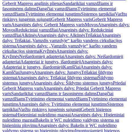
Geberit Mapress anglinis plienas
Sandarikliai vamzdžiams ir
fasoninėms dalims
Dangčiai vamzdžiams
Tvirtinimo elementai
vamzdžiams
Tvirtinimo elementai jungtims
Sistemos tarpikliai
Varžtų
rinkinys jungėmis sujungti
Geberit Mapress varis
Geberit Mapress
varis
Atsarginės dalys: Geberit Mapress varis
Movos
Atsarginės dalys:
Movos
Redukciniai vamzdžiai
Atsarginės dalys: Redukciniai
vamzdžiai
Alkūnės
Atsarginės dalys: Alkūnės
Trišakiai
Atsarginės
dalys: Trišakiai
„Vamzdis vamzdyje“ karšto vandens cirkuliacijos
sistema
Atsarginės dalys: „Vamzdis vamzdyje“ karšto vandens
cirkuliacijos sistema
Kryžmės
Atsarginės dalys:
Kryžmės
Neišardomieji adapteriai
Atsarginės dalys: Neišardomieji
adapteriai
Adapteriai ir jungtys, išardomieji
Atsarginės dalys:
Adapteriai ir jungtys, išardomieji
Kamščiai
Atsarginės dalys:
Kamščiai
Jungtys
Atsarginės dalys: Jungtys
Trišakiai šildymo
sistemai
Atsarginės dalys: Trišakiai šildymo sistemai
Šildymo
sistemos jungtys
Atsarginės dalys: Šildymo sistemos jungtys
Priedai
Geberit Mapress varis
Atsarginės dalys: Priedai Geberit Mapress
varis
Sandarikliai vamzdžiams ir fasoninėms dalims
Dangčiai
vamzdžiams
Tvirtinimo elementai vamzdžiams
Tvirtinimo elementai
jungtims
Atsarginės dalys: Tvirtinimo elementai jungtims
Sistemos
tarpikliai
Varžtų rinkinys jungėmis sujungti
Geberit higienos
sistema
Higieniniai nuleidimo mazgai
Atsarginės dalys: Higieniniai
nuleidimo mazgai
Bakelis ir WC nuleidimo valdymo sistema su
higieniniu plovimu
Atsarginės dalys: Bakelis ir WC nuleidimo
valdymo sistema su higieniniu plovimu
Įmontuojamieji higienos