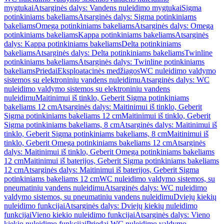
mygtukai
Atsarginės dalys: Vandens nuleidimo mygtukai
Sigma
potinkiniams bakeliams
Atsarginės dalys: Sigma potinkiniams
bakeliams
Omega potinkiniams bakeliams
Atsarginės dalys: Omega
potinkiniams bakeliams
Kappa potinkiniams bakeliams
Atsarginės
dalys: Kappa potinkiniams bakeliams
Delta potinkiniams
bakeliams
Atsarginės dalys: Delta potinkiniams bakeliams
Twinline
potinkiniams bakeliams
Atsarginės dalys: Twinline potinkiniams
bakeliams
Priedai
Eksploatacinės medžiagos
WC nuleidimo valdymo
sistemos su elektroniniu vandens nuleidimu
Atsarginės dalys: WC
nuleidimo valdymo sistemos su elektroniniu vandens
nuleidimu
Maitinimui iš tinklo, Geberit Sigma potinkiniams
bakeliams 12 cm
Atsarginės dalys: Maitinimui iš tinklo, Geberit
Sigma potinkiniams bakeliams 12 cm
Maitinimui iš tinklo, Geberit
Sigma potinkiniams bakeliams, 8 cm
Atsarginės dalys: Maitinimui iš
tinklo, Geberit Sigma potinkiniams bakeliams, 8 cm
Maitinimui iš
tinklo, Geberit Omega potinkiniams bakeliams 12 cm
Atsarginės
dalys: Maitinimui iš tinklo, Geberit Omega potinkiniams bakeliams
12 cm
Maitinimui iš baterijos, Geberit Sigma potinkiniams bakeliams
12 cm
Atsarginės dalys: Maitinimui iš baterijos, Geberit Sigma
potinkiniams bakeliams 12 cm
WC nuleidimo valdymo sistemos, su
pneumatiniu vandens nuleidimu
Atsarginės dalys: WC nuleidimo
valdymo sistemos, su pneumatiniu vandens nuleidimu
Dviejų kiekių
nuleidimo funkcijai
Atsarginės dalys: Dviejų kiekių nuleidimo
funkcijai
Vieno kiekio nuleidimo funkcijai
Atsarginės dalys: Vieno
kiekio nuleidimo funkcijai
Priedai WC nuleidimo valdymo