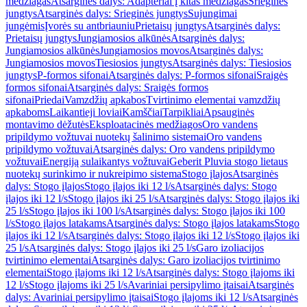
medžiagas
Atsarginės dalys: Adapteriai į kitas medžiagas
Srieginės
jungtys
Atsarginės dalys: Srieginės jungtys
Sujungimai
jungėmis
Įvorės su antbriauniu
Prietaisų jungtys
Atsarginės dalys:
Prietaisų jungtys
Jungiamosios alkūnės
Atsarginės dalys:
Jungiamosios alkūnės
Jungiamosios movos
Atsarginės dalys:
Jungiamosios movos
Tiesiosios jungtys
Atsarginės dalys: Tiesiosios
jungtys
P-formos sifonai
Atsarginės dalys: P-formos sifonai
Sraigės
formos sifonai
Atsarginės dalys: Sraigės formos
sifonai
Priedai
Vamzdžių apkabos
Tvirtinimo elementai vamzdžių
apkaboms
Laikantieji loviai
Kamščiai
Tarpikliai
Apsauginės
montavimo dėžutės
Eksploatacinės medžiagos
Oro vandens
pripildymo vožtuvai nuotekų šalinimo sistemai
Oro vandens
pripildymo vožtuvai
Atsarginės dalys: Oro vandens pripildymo
vožtuvai
Energiją sulaikantys vožtuvai
Geberit Pluvia stogo lietaus
nuotekų surinkimo ir nukreipimo sistema
Stogo įlajos
Atsarginės
dalys: Stogo įlajos
Stogo įlajos iki 12 l/s
Atsarginės dalys: Stogo
įlajos iki 12 l/s
Stogo įlajos iki 25 l/s
Atsarginės dalys: Stogo įlajos iki
25 l/s
Stogo įlajos iki 100 l/s
Atsarginės dalys: Stogo įlajos iki 100
l/s
Stogo įlajos latakams
Atsarginės dalys: Stogo įlajos latakams
Stogo
įlajos iki 12 l/s
Atsarginės dalys: Stogo įlajos iki 12 l/s
Stogo įlajos iki
25 l/s
Atsarginės dalys: Stogo įlajos iki 25 l/s
Garo izoliacijos
tvirtinimo elementai
Atsarginės dalys: Garo izoliacijos tvirtinimo
elementai
Stogo įlajoms iki 12 l/s
Atsarginės dalys: Stogo įlajoms iki
12 l/s
Stogo įlajoms iki 25 l/s
Avariniai persipylimo įtaisai
Atsarginės
dalys: Avariniai persipylimo įtaisai
Stogo įlajoms iki 12 l/s
Atsarginės