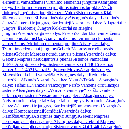
elementai vamzdžiams
Tvirtinimo elementai jungtims
Atsarginės
dalys: Tvirtinimo elementai jungtims
Sistemos tarpikliai
Varžtų
rinkinys jungėmis sujungti
Geberit Volex
Sistemos vamzdžiai,
šildymo sistemos SL
Fasoninės dalys
Atsarginės dalys: Fasoninės
dalys
Adapteriai ir jungtys, išardomieji
Atsarginės dalys: Adapteriai ir
jungtys, išardomieji
Jungtys
Kolektoriai su sriegine
jungtimi
Priedai
Atsarginės dalys: Priedai
Sandarikliai vamzdžiams ir
fasoninėms dalims
Dangčiai vamzdžiams
Tvirtinimo elementai
vamzdžiams
Tvirtinimo elementai jungtims
Atsarginės dalys:
Tvirtinimo elementai jungtims
Geberit Mapress nerūdijantysis
plienas
Geberit Mapress nerūdijantysis plienas
Atsarginės dalys:
Geberit Mapress nerūdijantysis plienas
Sistemos vamzdžiai
1.4401
Atsarginės dalys: Sistemos vamzdžiai 1.4401
Sistemos
vamzdžiai 1.4521
Vamzdžių įmovos
Movos
Atsarginės dalys:
Movos
Redukciniai vamzdžiai
Atsarginės dalys: Redukciniai
vamzdžiai
Alkūnės
Atsarginės dalys: Alkūnės
Trišakiai
Atsarginės
dalys: Trišakiai
„Vamzdis vamzdyje“ karšto vandens cirkuliacijos
sistema
Atsarginės dalys: „Vamzdis vamzdyje“ karšto vandens
cirkuliacijos sistema
Neišardomieji adapteriai
Atsarginės dalys:
Neišardomieji adapteriai
Adapteriai ir jungtys, išardomieji
Atsarginės
dalys: Adapteriai ir jungtys, išardomieji
Kompensatoriai
Atsarginės
dalys: Kompensatoriai
Kamščiai
Atsarginės dalys:
Kamščiai
Jungtys
Atsarginės dalys: Jungtys
Geberit Mapress
nerūdijantysis plienas, dujos
Atsarginės dalys: Geberit Mapress
nerūdijantysis plienas, dujos
Sistemos vamzdžiai 1.4401
Atsarginės