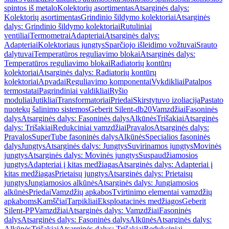
spintos iš metalo
Kolektorių asortimentas
Atsarginės dalys:
Kolektorių asortimentas
Grindinio šildymo kolektoriai
Atsarginės
dalys: Grindinio šildymo kolektoriai
Rutuliniai
ventiliai
Termometrai
Adapteriai
Atsarginės dalys:
Adapteriai
Kolektoriaus jungtys
Sparčiojo išleidimo vožtuvai
Srauto
dalytuvai
Temperatūros reguliavimo blokai
Atsarginės dalys:
Temperatūros reguliavimo blokai
Radiatorių kontūrų
kolektoriai
Atsarginės dalys: Radiatorių kontūrų
kolektoriai
Apvadai
Reguliavimo komponentai
Vykdikliai
Patalpos
termostatai
Pagrindiniai valdikliai
Ryšio
moduliai
Jutikliai
Transformatoriai
Priedai
Skirstytuvo izoliacija
Pastato
nuotekų šalinimo sistemos
Geberit Silent-db20
Vamzdžiai
Fasoninės
dalys
Atsarginės dalys: Fasoninės dalys
Alkūnės
Trišakiai
Atsarginės
dalys: Trišakiai
Redukciniai vamzdžiai
Pravalos
Atsarginės dalys:
Pravalos
SuperTube fasoninės dalys
Alkūnės
Specialios fasoninės
dalys
Jungtys
Atsarginės dalys: Jungtys
Suvirinamos jungtys
Movinės
jungtys
Atsarginės dalys: Movinės jungtys
Suspaudžiamosios
jungtys
Adapteriai į kitas medžiagas
Atsarginės dalys: Adapteriai į
kitas medžiagas
Prietaisų jungtys
Atsarginės dalys: Prietaisų
jungtys
Jungiamosios alkūnės
Atsarginės dalys: Jungiamosios
alkūnės
Priedai
Vamzdžių apkabos
Tvirtinimo elementai vamzdžių
apkaboms
Kamščiai
Tarpikliai
Eksploatacinės medžiagos
Geberit
Silent-PP
Vamzdžiai
Atsarginės dalys: Vamzdžiai
Fasoninės
dalys
Atsarginės dalys: Fasoninės dalys
Alkūnės
Atsarginės dalys:
Alkūnės
Trišakiai
Atsarginės dalys: Trišakiai
Redukciniai