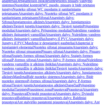
adapteriai
Dengiamosios plokštės
Integruotos pisuarų valdymo
sistemos
Nuotolinė kontrolė
WC puodų, pisuarų ir bidė prietaisų
jungtys
Nuotekų sifonai WC puodams ir sanitariniams
prietaisams
Atsarginės dalys: Nuotekų sifonai WC puodams ir
sanitariniams prietaisams
Sifonai
Atsarginės dalys:
Sifonai
Jungiamosios alkūnės
Atsarginės dalys: Jungiamosios
alkūnės
Tiesioji jungtis
Atsarginės dalys: Tiesioji jungtis
Prijungimo
moduliai
Atsarginės dalys: Prijungimo moduliai
Nuleidimo vandens
alkūnės ilginamieji vamzdžiai
Atsarginės dalys: Nuleidimo vandens
alkūnės ilginamieji vamzdžiai
Jungtys iš PVC
Atsarginės dalys:
Jungtys iš PVC
Manžetai ir dengiamieji gaubteliai
Adapteriai ir
jungiamieji elementai
Nuotekų sifonai pisuarams
Atsarginės dalys:
Nuotekų sifonai pisuarams
Pisuaro sifonai
Atsarginės dalys: Pisuaro
sifonai
Sraigės formos sifonai
Atsarginės dalys: Sraigės formos
sifonai
P-formos sifonai
Atsarginės dalys: P-formos sifonai
Nuleidimo
vandens vamzdžių ir alkūnių ilgikliai
Atsarginės dalys: Nuleidimo
vandens vamzdžių ir alkūnių ilgikliai
Tiesioji jungtis
Atsarginės dalys:
Tiesioji jungtis
Jungiamosios alkūnės
Atsarginės dalys: Jungiamosios
alkūnės
Manžetai
Bidė nuotekų sistemos
Atsarginės dalys: Bidė
nuotekų sistemos
P-formos sifonai
Atsarginės dalys: P-formos
sifonai
Tiesioji jungtis
Jungiamosios alkūnės
Dangčiai
Prijungimo
moduliai
Tarpinės
Prausimosi zona
Praustuvai
Praustuvai
Atsarginės
dalys: Praustuvai
Dvigubi praustuvai
Atsarginės dalys: Dvigubi
praustuvai
Baldiniai praustuvai
Atsarginės dalys: Baldiniai
praustuvai
Ant stalviršio pastatomi praustuvai
Atsarginės dalys: Ant