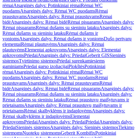
rėmai
Atsarginės dalys: Potinkiniai rėmai
Rėmai WC
puodams
Atsarginės dalys: Rėmai WC puodams
Rėmai
praustuvams
Atsarginės dalys: Rėmai praustuvams
Rėmai
bidė
Atsarginės dalys: Rėmai bidė
Rėmai pisuarams
Atsarginės dalys:
Rėmai pisuarams
Rėmai dušams su sieniniu lataku
Atsarginės dalys:
Rėmai dušams su sieniniu lataku
Rėmai dušams ir
vonioms
Atsarginės dalys: Rėmai dušams ir vonioms
Dušo pertvarų
elementai
Rėmai plautuvėms
Atsarginės dalys: Rėmai
plautuvėms
Elementai apkrovoms
Atsarginės dalys: Elementai
apkrovoms
Priedai
Atsarginės dalys: Priedai
Geberit GIS
Sieninės
sistemos
Tvirtinimo sistemos
Priedai surenkamiesiems
gaminiams
Priedai garso izoliacijai
Plokštės
Potinkiniai
rėmai
Atsarginės dalys: Potinkiniai rėmai
Rėmai WC
puodams
Atsarginės dalys: Rėmai WC puodams
Rėmai
praustuvams
Atsarginės dalys: Rėmai praustuvams
Rėmai
bidė
Atsarginės dalys: Rėmai bidė
Rėmai pisuarams
Atsarginės dalys:
Rėmai pisuarams
Rėmai dušams su sieniniu lataku
Atsarginės dalys:
Rėmai dušams su sieniniu lataku
Rėmai praustuvų maišytuvams ir
prietaisams
Atsarginės dalys: Rėmai praustuvų maišytuvams ir
prietaisams
Rėmai skalbyklėms ir indaplovėms
Atsarginės dalys:
Rėmai skalbyklėms ir indaplovėms
Elementai
apkrovoms
Priedai
Atsarginės dalys: Priedai
Priedai
Atsarginės dalys:
Priedai
Sieninės sistemos
Atsarginės dalys: Sieninės sistemos
Tiekimo
sistemoms
Nuotekų sistemoms
Geberit Kombifix
Potinkiniai