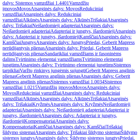
dalys: Sistemos vamzdžiai 1.4401
Vamzdžių
įmovos
Movos
Atsarginės dalys: Movos
Redukciniai
vamzdžiai
Atsarginės dalys: Redukciniai
vamzdžiai
Alkūnės
Atsarginės dalys: Alkūnės
Trišakiai
Atsarginės
dalys: Trišakiai
Neišardomieji adapteriai
Atsarginės dalys:
Neišardomieji adapteriai
Adapteriai ir jungtys, išardomieji
Atsarginės
dalys: Adapteriai ir jungtys, išardomieji
Kamščiai
Atsarginės dalys:
Kamščiai
Jungtys
Atsarginės dalys: Jungtys
Priedai, Geberit Mapress
nerūdijantysis plienas
Atsarginės dalys: Priedai, Geberit Mapress
nerūdijantysis plienas
Sandarikliai vamzdžiams ir fasoninėms
dalims
Tvirtinimo elementai vamzdžiams
Tvirtinimo elementai
jungtims
Atsarginės dalys: Tvirtinimo elementai jungtims
Sistemos
tarpikliai
Varžtų rinkinys jungėmis sujungti
Geberit Mapress anglinis
plienas
Geberit Mapress anglinis plienas
Atsarginės dalys: Geberit
Mapress anglinis plienas
Sistemos vamzdžiai 1.0034
Sistemos
vamzdžiai 1.0215
Vamzdžių įmovos
Movos
Atsarginės dalys:
Movos
Redukciniai vamzdžiai
Atsarginės dalys: Redukciniai
vamzdžiai
Alkūnės
Atsarginės dalys: Alkūnės
Trišakiai
Atsarginės
dalys: Trišakiai
Kryžmės
Atsarginės dalys: Kryžmės
Neišardomieji
adapteriai
Atsarginės dalys: Neišardomieji adapteriai
Adapteriai ir
jungtys, išardomieji
Atsarginės dalys: Adapteriai ir jungtys,
išardomieji
Kompensatoriai
Atsarginės dalys:
Kompensatoriai
Kamščiai
Atsarginės dalys: Kamščiai
Trišakiai
šildymo sistemai
Atsarginės dalys: Trišakiai šildymo sistemai
Šildymo
sistemos jungtys
Atsarginės dalys: Šildymo sistemos jungtys
Priedai,