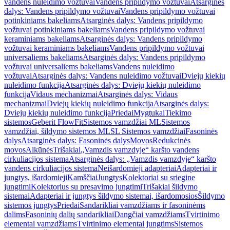
vandens nuleidimo vožtuvai
Vandens pripildymo vožtuvai
Atsarginės
dalys: Vandens pripildymo vožtuvai
Vandens pripildymo vožtuvai
potinkiniams bakeliams
Atsarginės dalys: Vandens pripildymo
vožtuvai potinkiniams bakeliams
Vandens pripildymo vožtuvai
keraminiams bakeliams
Atsarginės dalys: Vandens pripildymo
vožtuvai keraminiams bakeliams
Vandens pripildymo vožtuvai
universaliems bakeliams
Atsarginės dalys: Vandens pripildymo
vožtuvai universaliems bakeliams
Vandens nuleidimo
vožtuvai
Atsarginės dalys: Vandens nuleidimo vožtuvai
Dviejų kiekių
nuleidimo funkcija
Atsarginės dalys: Dviejų kiekių nuleidimo
funkcija
Vidaus mechanizmai
Atsarginės dalys: Vidaus
mechanizmai
Dviejų kiekių nuleidimo funkcija
Atsarginės dalys:
Dviejų kiekių nuleidimo funkcija
Priedai
Mygtukai
Tiekimo
sistemos
Geberit FlowFit
Sistemos vamzdžiai ML
Sistemos
vamzdžiai, šildymo sistemos ML
SL Sistemos vamzdžiai
Fasoninės
dalys
Atsarginės dalys: Fasoninės dalys
Movos
Redukcinės
movos
Alkūnės
Trišakiai
„Vamzdis vamzdyje“ karšto vandens
cirkuliacijos sistema
Atsarginės dalys: „Vamzdis vamzdyje“ karšto
vandens cirkuliacijos sistema
Neišardomieji adapteriai
Adapteriai ir
jungtys, išardomieji
Kamščiai
Jungtys
Kolektoriai su sriegine
jungtimi
Kolektorius su presavimo jungtimi
Trišakiai šildymo
sistemai
Adapteriai ir jungtys šildymo sistemai, išardomosios
Šildymo
sistemos jungtys
Priedai
Sandarikliai vamzdžiams ir fasoninėms
dalims
Fasoninių dalių sandarikliai
Dangčiai vamzdžiams
Tvirtinimo
elementai vamzdžiams
Tvirtinimo elementai jungtims
Sistemos