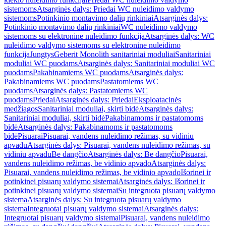
sistemoms
Atsarginės dalys: Priedai WC nuleidimo valdymo
sistemoms
Potinkinio montavimo dalių rinkiniai
Atsarginės dalys:
Potinkinio montavimo dalių rinkiniai
WC nuleidimo valdymo
sistemoms su elektronine nuleidimo funkcija
Atsarginės dalys: WC
nuleidimo valdymo sistemoms su elektronine nuleidimo
funkcija
Jungtys
Geberit Monolith sanitariniai moduliai
Sanitariniai
moduliai WC puodams
Atsarginės dalys: Sanitariniai moduliai WC
puodams
Pakabinamiems WC puodams
Atsarginės dalys:
Pakabinamiems WC puodams
Pastatomiems WC
puodams
Atsarginės dalys: Pastatomiems WC
puodams
Priedai
Atsarginės dalys: Priedai
Eksploatacinės
medžiagos
Sanitariniai moduliai, skirti bidė
Atsarginės dalys:
Sanitariniai moduliai, skirti bidė
Pakabinamoms ir pastatomoms
bidė
Atsarginės dalys: Pakabinamoms ir pastatomoms
bidė
Pisuarai
Pisuarai, vandens nuleidimo režimas, su vidiniu
apvadu
Atsarginės dalys: Pisuarai, vandens nuleidimo režimas, su
vidiniu apvadu
Be dangčio
Atsarginės dalys: Be dangčio
Pisuarai,
vandens nuleidimo režimas, be vidinio apvado
Atsarginės dalys:
Pisuarai, vandens nuleidimo režimas, be vidinio apvado
Išorinei ir
potinkinei pisuarų valdymo sistemai
Atsarginės dalys: Išorinei ir
potinkinei pisuarų valdymo sistemai
Su integruota pisuarų valdymo
sistema
Atsarginės dalys: Su integruota pisuarų valdymo
sistema
Integruotai pisuarų valdymo sistemai
Atsarginės dalys:
Integruotai pisuarų valdymo sistemai
Pisuarai, vandens nuleidimo