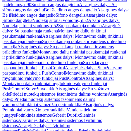
padėklams, d90
Su sifono angos dangteliu
Atsarginės dalys: Su
sifono angos dangteliu
Be išleidimo angos dangtelio
Atsarginės dalys:
Be išleidimo angos dangtelio
Sifono dangtelis
Atsarginės dalys:
Sifono dangtelis
Nuotekų sifonai vonioms, d52
Atsarginės dalys:
Nuotekų sifonai vonioms, d52
Su pasukamąja rankena
Atsarginės
dalys: Su pasukamąja rankena
Montavimo dalių rinkiniai
pasukamajai rankenai
Atsarginės dalys: Montavimo dalių rinkiniai
pasukamajai rankenai
Su pasukamąja rankena ir vandens prileidimo
funkcija
Atsarginės dalys: Su pasukamąja rankena ir vandens
prileidimo funkcija
Montavimo dalių rinkiniai pasukamajai rankenai
ir prileidimo funkcijai
Atsarginės dalys: Montavimo dalių rinkiniai
pasukamajai rankenai ir prileidimo funkcijai
Su uždarymo
paspaudimu funkcija PushControl
Atsarginės dalys: Su uždarymo
paspaudimu funkcija PushControl
Montavimo dalių rinkiniai
mygtukinio valdymo funkcijai PushControl
Atsarginės dalys:
Montavimo dalių rinkiniai mygtukinio valdymo funkcijai
PushControl
Su vožtuvo akle
Atsarginės dalys: Su vožtuvo
akle
Priedai nuotekų sistemos fasoninėms dalims vonioms
Atsarginės
dalys: Priedai nuotekų sistemos fasoninėms dalims
vonioms
Potinkiniai vamzdžio pertraukikliai
Atsarginės dalys:
Potinkiniai vamzdžio pertraukikliai
Vandens tiekimo
jungtys
Potinkinės sistemos
Geberit Duofix
Sieninės
sistemos
Atsarginės dalys: Sieninės sistemos
Tvirtinimo
sistemos
Atsarginės dalys: Tvirtinimo
sistemos
Plokštės
Priedai
Atsarginės dalys: Priedai
Potinkiniai