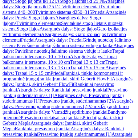
dalys: Stogo įlajoms iki 12 l/s
Stogo įlajoms iki 25 l/s
Atsarginės
dalys: Stogo įlajoms iki 25 l/s
Tvirtinimo elementai
Tvirtinimo
sistema d40–200
Tvirtinimo sistema d250–315
Priedai
Atsarginės
dalys: Priedai
Stogo įlajoms
Atsarginės dalys: Stogo
įlajoms
Tvirtinimo elementams
Savitakinė stogo lietaus nuotekų
sistema
Stogo įlajos
Atsarginės dalys: Stogo įlajos
Garo izoliacijos
tvirtinimo elementai
Atsarginės dalys: Garo izoliacijos tvirtinimo
elementai
Priedai
Atsarginės dalys: Priedai
Grindų nuotekų šalinimo
sistema
Paviršinė nuotekų šalinimo sistema viduje ir lauke
Atsarginės
dalys: Paviršinė nuotekų šalinimo sistema viduje ir lauke
Trapai
balkonams ir terasoms, 10 x 10 cm
Atsarginės dalys: Trapai
balkonams ir terasoms, 10 x 10 cm
Trapai 13 x 13 cm
Trapai
balkonams ir terasoms, 13 x 13 cm
Trapai 15 x 15 cm
Atsarginės
dalys: Trapai 15 x 15 cm
Priedai
Įrankiai, tinklo komponentai ir
programinė įranga
Įrankiai
Įrankiai, skirti Geberit FlowFit
Atsarginės
dalys: Įrankiai, skirti Geberit FlowFit
Rankiniai presavimo
įrankiai
Atsarginės dalys: Rankiniai presavimo įrankiai
Presavimo
įrankių suderinamumas [1]
Atsarginės dalys: Presavimo įrankių
suderinamumas [1]
Presavimo įrankių suderinamumas [2]
Atsarginės
dalys: Presavimo įrankių suderinamumas [2]
Vamzdžių apdirbimo
įrankiai
Atsarginės dalys: Vamzdžių apdirbimo įrankiai
Bandymo
priemonė
Presavimo prietaisai su įrankiais
Priedai
Įrankiai, skirti
Geberit Mepla
Atsarginės dalys: Įrankiai, skirti Geberit
Mepla
Rankiniai presavimo įrankiai
Atsarginės dalys: Rankiniai
presavimo įrankiai
Presavimo įrankių suderinamumas [1]
Atsarginės