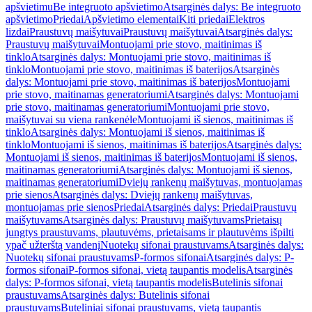
apšvietimu
Be integruoto apšvietimo
Atsarginės dalys: Be integruoto
apšvietimo
Priedai
Apšvietimo elementai
Kiti priedai
Elektros
lizdai
Praustuvų maišytuvai
Praustuvų maišytuvai
Atsarginės dalys:
Praustuvų maišytuvai
Montuojami prie stovo, maitinimas iš
tinklo
Atsarginės dalys: Montuojami prie stovo, maitinimas iš
tinklo
Montuojami prie stovo, maitinimas iš baterijos
Atsarginės
dalys: Montuojami prie stovo, maitinimas iš baterijos
Montuojami
prie stovo, maitinamas generatoriumi
Atsarginės dalys: Montuojami
prie stovo, maitinamas generatoriumi
Montuojami prie stovo,
maišytuvai su viena rankenėle
Montuojami iš sienos, maitinimas iš
tinklo
Atsarginės dalys: Montuojami iš sienos, maitinimas iš
tinklo
Montuojami iš sienos, maitinimas iš baterijos
Atsarginės dalys:
Montuojami iš sienos, maitinimas iš baterijos
Montuojami iš sienos,
maitinamas generatoriumi
Atsarginės dalys: Montuojami iš sienos,
maitinamas generatoriumi
Dviejų rankenų maišytuvas, montuojamas
prie sienos
Atsarginės dalys: Dviejų rankenų maišytuvas,
montuojamas prie sienos
Priedai
Atsarginės dalys: Priedai
Praustuvų
maišytuvams
Atsarginės dalys: Praustuvų maišytuvams
Prietaisų
jungtys praustuvams, plautuvėms, prietaisams ir plautuvėms išpilti
ypač užterštą vandenį
Nuotekų sifonai praustuvams
Atsarginės dalys:
Nuotekų sifonai praustuvams
P-formos sifonai
Atsarginės dalys: P-
formos sifonai
P-formos sifonai, vietą taupantis modelis
Atsarginės
dalys: P-formos sifonai, vietą taupantis modelis
Butelinis sifonai
praustuvams
Atsarginės dalys: Butelinis sifonai
praustuvams
Buteliniai sifonai praustuvams, vietą taupantis