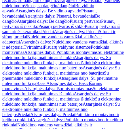
rėžimas, su dangčiu/ dangčiui
Atsarginės dalys: Pisuarai, vandens
nuleidimo rėžimas, su dangčiu/ dangčiui
Be vidinio
apvado
Atsarginės dalys: Be vidinio apvado
Pisuarai,
bevandeniai
Atsarginės dalys: Pisuarai, bevandeniai
Be
dangčio
Atsarginės dalys: Be dangčio
Pisuarų pertvaros
Pisuarų
pertvaros iš plastiko
Pisuarų pertvaros iš stiklo
Pisuarų pertvaros iš
sanitarinės keramikos
Priedai
Atsarginės dalys: Priedai
Sifonai ir
sifonų priedai
Nuleidimo vandens vamzdžiai, alkūnės ir
adapteriai
Atsarginės dalys: Nuleidimo vandens vamzdžiai, alkūnės
ir adapteriai
Tvirtinimai
Pisuarų valdymo sistemos
Potinkinis
montavimas
Atsarginės dalys: Potinkinis montavimas
Su elektronine
nuleidimo funkcija, maitinimas iš tinklo
Atsarginės dalys: Su
elektronine nuleidimo funkcija, maitinimas iš tinklo
Su elektronine
nuleidimo funkcija, maitinimas nuo baterijos
Atsarginės dalys: Su
elektronine nuleidimo funkcija, maitinimas nuo baterijos
Su
pneumatine nuleidimo funkcija
Atsarginės dalys: Su pneumatine
nuleidimo funkcija
Basic
Atsarginės dalys: Basic
Išorinis
montavimas
Atsarginės dalys: Išorinis montavimas
Su elektronine
nuleidimo funkcija, maitinimas iš tinklo
Atsarginės dalys: Su
elektronine nuleidimo funkcija, maitinimas iš tinklo
Su elektronine
nuleidimo funkcija, maitinimas nuo baterijos
Atsarginės dalys: Su
elektronine nuleidimo funkcija, maitinimas nuo
baterijos
Priedai
Atsarginės dalys: Priedai
Potinkinio montavimo ir
keitimo rinkiniai
Atsarginės dalys: Potinkinio montavimo ir keitimo
rinkiniai
Nuleidimo vandens vamzdžiai, alkūnės ir