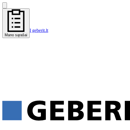
Į geberit.lt
Mano sąrašai