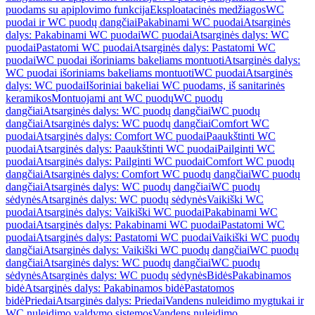
puodams su apiplovimo funkcija
Eksploatacinės medžiagos
WC
puodai ir WC puodų dangčiai
Pakabinami WC puodai
Atsarginės
dalys: Pakabinami WC puodai
WC puodai
Atsarginės dalys: WC
puodai
Pastatomi WC puodai
Atsarginės dalys: Pastatomi WC
puodai
WC puodai išoriniams bakeliams montuoti
Atsarginės dalys:
WC puodai išoriniams bakeliams montuoti
WC puodai
Atsarginės
dalys: WC puodai
Išoriniai bakeliai WC puodams, iš sanitarinės
keramikos
Montuojami ant WC puodų
WC puodų
dangčiai
Atsarginės dalys: WC puodų dangčiai
WC puodų
dangčiai
Atsarginės dalys: WC puodų dangčiai
Comfort WC
puodai
Atsarginės dalys: Comfort WC puodai
Paaukštinti WC
puodai
Atsarginės dalys: Paaukštinti WC puodai
Pailginti WC
puodai
Atsarginės dalys: Pailginti WC puodai
Comfort WC puodų
dangčiai
Atsarginės dalys: Comfort WC puodų dangčiai
WC puodų
dangčiai
Atsarginės dalys: WC puodų dangčiai
WC puodų
sėdynės
Atsarginės dalys: WC puodų sėdynės
Vaikiški WC
puodai
Atsarginės dalys: Vaikiški WC puodai
Pakabinami WC
puodai
Atsarginės dalys: Pakabinami WC puodai
Pastatomi WC
puodai
Atsarginės dalys: Pastatomi WC puodai
Vaikiški WC puodų
dangčiai
Atsarginės dalys: Vaikiški WC puodų dangčiai
WC puodų
dangčiai
Atsarginės dalys: WC puodų dangčiai
WC puodų
sėdynės
Atsarginės dalys: WC puodų sėdynės
Bidės
Pakabinamos
bidė
Atsarginės dalys: Pakabinamos bidė
Pastatomos
bidė
Priedai
Atsarginės dalys: Priedai
Vandens nuleidimo mygtukai ir
WC nuleidimo valdymo sistemos
Vandens nuleidimo