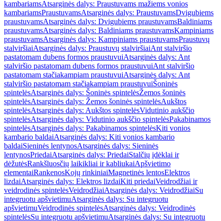
kambariams
Atsarginės dalys: Praustuvams mažiems vonios
kambariams
Praustuvams
Atsarginės dalys: Praustuvams
Dvigubiems
praustuvams
Atsarginės dalys: Dvigubiems praustuvams
Baldiniams
praustuvams
Atsarginės dalys: Baldiniams praustuvams
Kampiniams
praustuvams
Atsarginės dalys: Kampiniams praustuvams
Praustuvų
stalviršiai
Atsarginės dalys: Praustuvų stalviršiai
Ant stalviršio
pastatomam dubens formos praustuvui
Atsarginės dalys: Ant
stalviršio pastatomam dubens formos praustuvui
Ant stalviršio
pastatomam stačiakampiam praustuvui
Atsarginės dalys: Ant
stalviršio pastatomam stačiakampiam praustuvui
Šoninės
spintelės
Atsarginės dalys: Šoninės spintelės
Žemos šoninės
spintelės
Atsarginės dalys: Žemos šoninės spintelės
Aukštos
spintelės
Atsarginės dalys: Aukštos spintelės
Vidutinio aukščio
spintelės
Atsarginės dalys: Vidutinio aukščio spintelės
Pakabinamos
spintelės
Atsarginės dalys: Pakabinamos spintelės
Kiti vonios
kambario baldai
Atsarginės dalys: Kiti vonios kambario
baldai
Sieninės lentynos
Atsarginės dalys: Sieninės
lentynos
Priedai
Atsarginės dalys: Priedai
Stalčių įdėklai ir
dėžutės
Rankšluosčių laikikliai ir kabliukai
Apšvietimo
elementai
Rankenos
Kojų rinkiniai
Magnetinės lentos
Elektros
lizdai
Atsarginės dalys: Elektros lizdai
Kiti priedai
Veidrodžiai ir
veidrodinės spintelės
Veidrodžiai
Atsarginės dalys: Veidrodžiai
Su
integruotu apšvietimu
Atsarginės dalys: Su integruotu
apšvietimu
Veidrodinės spintelės
Atsarginės dalys: Veidrodinės
spintelės
Su integruotu apšvietimu
Atsarginės dalys: Su integruotu