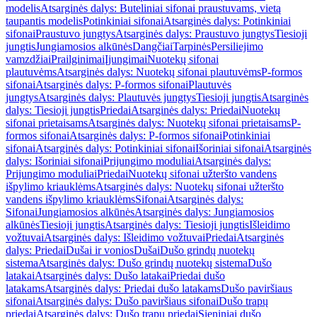
modelis
Atsarginės dalys: Buteliniai sifonai praustuvams, vietą
taupantis modelis
Potinkiniai sifonai
Atsarginės dalys: Potinkiniai
sifonai
Praustuvo jungtys
Atsarginės dalys: Praustuvo jungtys
Tiesioji
jungtis
Jungiamosios alkūnės
Dangčiai
Tarpinės
Persiliejimo
vamzdžiai
Prailginimai
Įjungimai
Nuotekų sifonai
plautuvėms
Atsarginės dalys: Nuotekų sifonai plautuvėms
P-formos
sifonai
Atsarginės dalys: P-formos sifonai
Plautuvės
jungtys
Atsarginės dalys: Plautuvės jungtys
Tiesioji jungtis
Atsarginės
dalys: Tiesioji jungtis
Priedai
Atsarginės dalys: Priedai
Nuotekų
sifonai prietaisams
Atsarginės dalys: Nuotekų sifonai prietaisams
P-
formos sifonai
Atsarginės dalys: P-formos sifonai
Potinkiniai
sifonai
Atsarginės dalys: Potinkiniai sifonai
Išoriniai sifonai
Atsarginės
dalys: Išoriniai sifonai
Prijungimo moduliai
Atsarginės dalys:
Prijungimo moduliai
Priedai
Nuotekų sifonai užteršto vandens
išpylimo kriauklėms
Atsarginės dalys: Nuotekų sifonai užteršto
vandens išpylimo kriauklėms
Sifonai
Atsarginės dalys:
Sifonai
Jungiamosios alkūnės
Atsarginės dalys: Jungiamosios
alkūnės
Tiesioji jungtis
Atsarginės dalys: Tiesioji jungtis
Išleidimo
vožtuvai
Atsarginės dalys: Išleidimo vožtuvai
Priedai
Atsarginės
dalys: Priedai
Dušai ir vonios
Dušai
Dušo grindų nuotekų
sistema
Atsarginės dalys: Dušo grindų nuotekų sistema
Dušo
latakai
Atsarginės dalys: Dušo latakai
Priedai dušo
latakams
Atsarginės dalys: Priedai dušo latakams
Dušo paviršiaus
sifonai
Atsarginės dalys: Dušo paviršiaus sifonai
Dušo trapų
priedai
Atsarginės dalys: Dušo trapų priedai
Sieniniai dušo