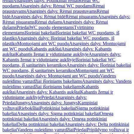
rėmai
Atsarginės dalys: Potinkiniai rėmai
Rėmai WC
puodams
Atsarginės dalys: Rėmai WC puodams
Rėmai
praustuvams
Atsarginės dalys: Rėmai praustuvams
Rėmai
bidė
Atsarginės dalys: Rėmai bidė
Rėmai pisuarams
Atsarginės dalys:
Rėmai pisuarams
Rėmai dušams
Atsarginės dalys: Rėmai
dušams
Priedai
WC puodų elementams
Tvirtinimo
elementams
Išoriniai bakeliai
Išoriniai bakeliai WC puodams, iš
plastiko
Atsarginės dalys: Išoriniai bakeliai WC puodams, iš
plastiko
Montuojami ant WC puodų
Atsarginės dalys: Montuojami
ant WC puodų
Kabantis aukštai
Atsarginės dalys: Kabantis
aukštai
Kabantis žemai ir vidutiniame aukštyje
Atsarginės dalys:
Kabantis žemai ir vidutiniame aukštyje
Išoriniai bakeliai WC
puodams, iš sanitarinės keramikos
Atsarginės dalys: Išoriniai bakeliai
WC puodams, iš sanitarinės keramikos
Montuojami ant WC
puodų
Atsarginės dalys: Montuojami ant WC puodų
Vandens
nuleidimo vamzdžiai išoriniams bakeliams
Atsarginės dalys: Vandens
nuleidimo vamzdžiai išoriniams bakeliams
Kabantis
aukštai
Atsarginės dalys: Kabantis aukštai
Kabantis žemai ir
vidutiniame aukštyje
Priedai
Atsarginės dalys:
Priedai
Jungtys
Atsarginės dalys: Jungtys
Kampiniai
vožtuvai
Riebokšliai
Potinkiniai bakeliai
Sigma potinkiniai
bakeliai
Atsarginės dalys: Sigma potinkiniai bakeliai
Omega
potinkiniai bakeliai
Atsarginės dalys: Omega potinkiniai
bakeliai
Delta potinkiniai bakeliai
Atsarginės dalys: Delta potinkiniai
bakeliai
Vandens nuleidimo vamzdžiai
Priedai
Pripildymo vožtuvai ir