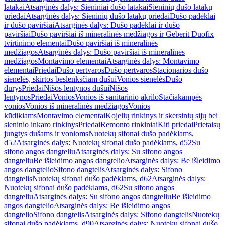
latakai
Atsarginės dalys: Sieniniai dušo latakai
Sieninių dušo latakų
priedai
Atsarginės dalys: Sieninių dušo latakų priedai
Dušo padėklai
ir dušo paviršiai
Atsarginės dalys: Dušo padėklai ir dušo
paviršiai
Dušo paviršiai iš mineralinės medžiagos ir Geberit Duofix
tvirtinimo elementai
Dušo paviršiai iš mineralinės
medžiagos
Atsarginės dalys: Dušo paviršiai iš mineralinės
medžiagos
Montavimo elementai
Atsarginės dalys: Montavimo
elementai
Priedai
Dušo pertvaros
Dušo pertvaros
Stacionarios dušo
sienelės, skirtos beslenksčiam dušui
Vonios sienelės
Dušo
durys
Priedai
Nišos lentynos dušui
Nišos
lentynos
Priedai
Vonios
Vonios iš sanitarinio akrilo
Stačiakampės
vonios
Vonios iš mineralinės medžiagos
Vonios
kūdikiams
Montavimo elementai
Kojelių rinkinys ir skersinių sijų bei
sieninio inkaro rinkinys
Priedai
Remonto rinkiniai
Kiti priedai
Prietaisų
jungtys dušams ir vonioms
Nuotekų sifonai dušo padėklams,
d52
Atsarginės dalys: Nuotekų sifonai dušo padėklams, d52
Su
sifono angos dangteliu
Atsarginės dalys: Su sifono angos
dangteliu
Be išleidimo angos dangtelio
Atsarginės dalys: Be išleidimo
angos dangtelio
Sifono dangtelis
Atsarginės dalys: Sifono
dangtelis
Nuotekų sifonai dušo padėklams, d62
Atsarginės dalys:
Nuotekų sifonai dušo padėklams, d62
Su sifono angos
dangteliu
Atsarginės dalys: Su sifono angos dangteliu
Be išleidimo
angos dangtelio
Atsarginės dalys: Be išleidimo angos
dangtelio
Sifono dangtelis
Atsarginės dalys: Sifono dangtelis
Nuotekų
sifonai dušo padėklams, d90
Atsarginės dalys: Nuotekų sifonai dušo