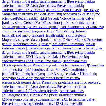
dalys: Presavimo įrankių suderinamumas [1]
Presavimo įrankių
suderinamumas [2]
Atsarginės dalys: Presavimo įrankių
suderinamumas [2]
Vamzdžių apdirbimo įrankiai
Atsarginės dalys:
Vamzdžių apdirbimo įrankiai
Hidraulinių bandymų aklės
Bandymo
priemonė
Priedai
Įrankiai, skirti Geberit Volex
Atsarginės dalys:
Įrankiai, skirti Geberit Volex
Presavimo įrankių suderinamumas
[2]
Atsarginės dalys: Presavimo įrankių suderinamumas [2]
Vamzdžių
apdirbimo įrankiai
Atsarginės dalys: Vamzdžių apdirbimo
įrankiai
Bandymo priemonė
Priedai
Įrankiai, skirti Geberit
Mapress
Atsarginės dalys: Įrankiai, skirti Geberit Mapress
Presavimo
įrankių suderinamumas [1]
Atsarginės dalys: Presavimo įrankių
suderinamumas [1]
Presavimo įrankių suderinamumas [2]
Atsarginės
dalys: Presavimo įrankių suderinamumas [2]
Presavimo įrankių
suderinamumas [2XL]
Atsarginės dalys: Presavimo įrankių
suderinamumas [2XL]
Presavimo įrankių suderinamumas
[3]
Atsarginės dalys: Presavimo įrankių suderinamumas [3]
Vamzdžių
apdirbimo įrankiai
Atsarginės dalys: Vamzdžių apdirbimo
įrankiai
Hidraulinių bandymų aklės
Atsarginės dalys: Hidraulinių
bandymų aklės
Bandymo priemonė
Priedai
Presavimo
prietaisai
Atsarginės dalys: Presavimo prietaisai
Presavimo prietaisų
suderinamumas [1]
Atsarginės dalys: Presavimo prietaisų
suderinamumas [1]
Presavimo prietaisų suderinamumas
[2]
Atsarginės dalys: Presavimo prietaisų suderinamumas
[2]
Presavimo prietaisų suderinamumas [2XL]
Atsarginės dalys:
Presavimo prietaisų suderinamumas [2XL]
Universalūs