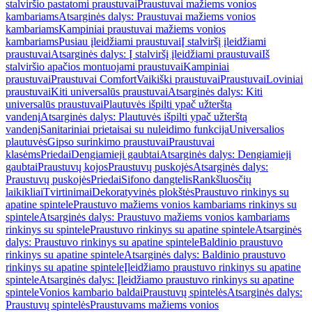
stalviršio pastatomi praustuvai
Praustuvai mažiems vonios
kambariams
Atsarginės dalys: Praustuvai mažiems vonios
kambariams
Kampiniai praustuvai mažiems vonios
kambariams
Pusiau įleidžiami praustuvai
Į stalviršį įleidžiami
praustuvai
Atsarginės dalys: Į stalviršį įleidžiami praustuvai
Iš
stalviršio apačios montuojami praustuvai
Kampiniai
praustuvai
Praustuvai Comfort
Vaikiški praustuvai
Praustuvai
Loviniai
praustuvai
Kiti universalūs praustuvai
Atsarginės dalys: Kiti
universalūs praustuvai
Plautuvės išpilti ypač užterštą
vandenį
Atsarginės dalys: Plautuvės išpilti ypač užterštą
vandenį
Sanitariniai prietaisai su nuleidimo funkcija
Universalios
plautuvės
Gipso surinkimo praustuvai
Praustuvai
klasėms
Priedai
Dengiamieji gaubtai
Atsarginės dalys: Dengiamieji
gaubtai
Praustuvų kojos
Praustuvų puskojės
Atsarginės dalys:
Praustuvų puskojės
Priedai
Sifono dangtelis
Rankšluosčių
laikikliai
Tvirtinimai
Dekoratyvinės plokštės
Praustuvo rinkinys su
apatine spintele
Praustuvo mažiems vonios kambariams rinkinys su
spintele
Atsarginės dalys: Praustuvo mažiems vonios kambariams
rinkinys su spintele
Praustuvo rinkinys su apatine spintele
Atsarginės
dalys: Praustuvo rinkinys su apatine spintele
Baldinio praustuvo
rinkinys su apatine spintele
Atsarginės dalys: Baldinio praustuvo
rinkinys su apatine spintele
Įleidžiamo praustuvo rinkinys su apatine
spintele
Atsarginės dalys: Įleidžiamo praustuvo rinkinys su apatine
spintele
Vonios kambario baldai
Praustuvų spintelės
Atsarginės dalys:
Praustuvų spintelės
Praustuvams mažiems vonios