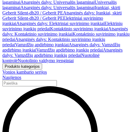
lagaminai
Atsarginės dalys: Universalūs lagaminai
Universalūs
lagaminai
Atsarginės dalys: Universalūs lagaminai
Įrankiai, skirti
Geberit Silent-db20 / Geberit PE
Atsarginės dalys: Įrankiai, skirti
Geberit Silent-db20 / Geberit PE
Elektriniai suvirinimo
įrankiai
Atsarginės dalys: Elektriniai suvirinimo įrankiai
Elektrinių
suvirinimo įrankių priedai
Kontaktinio suvirinimo įrankiai
Atsarginės
dalys: Kontaktinio suvirinimo įrankiai
Kontaktinio suvirinimo įrankių
priedai
Atsarginės dalys: Kontaktinio suvirinimo įrankių
priedai
Vamzdžių apdirbimo įrankiai
Atsarginės dalys: Vamzdžių
apdirbimo įrankiai
Vamzdžių apdirbimo įrankių priedai
Atsarginės
dalys: Vamzdžių apdirbimo įrankių priedai
Nuotolinė
kontrolė
Nuotolinio valdymo įrenginiai
Produkto kategorijos
Vonios kambario serijos
Naujienos