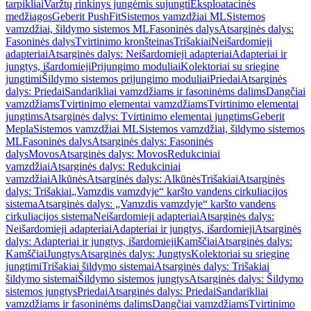
tarpikliai
Varžtų rinkinys jungėmis sujungti
Eksploatacinės
medžiagos
Geberit PushFit
Sistemos vamzdžiai ML
Sistemos
vamzdžiai, šildymo sistemos ML
Fasoninės dalys
Atsarginės dalys:
Fasoninės dalys
Tvirtinimo kronšteinas
Trišakiai
Neišardomieji
adapteriai
Atsarginės dalys: Neišardomieji adapteriai
Adapteriai ir
jungtys, išardomieji
Prijungimo moduliai
Kolektoriai su sriegine
jungtimi
Šildymo sistemos prijungimo moduliai
Priedai
Atsarginės
dalys: Priedai
Sandarikliai vamzdžiams ir fasoninėms dalims
Dangčiai
vamzdžiams
Tvirtinimo elementai vamzdžiams
Tvirtinimo elementai
jungtims
Atsarginės dalys: Tvirtinimo elementai jungtims
Geberit
Mepla
Sistemos vamzdžiai ML
Sistemos vamzdžiai, šildymo sistemos
ML
Fasoninės dalys
Atsarginės dalys: Fasoninės
dalys
Movos
Atsarginės dalys: Movos
Redukciniai
vamzdžiai
Atsarginės dalys: Redukciniai
vamzdžiai
Alkūnės
Atsarginės dalys: Alkūnės
Trišakiai
Atsarginės
dalys: Trišakiai
„Vamzdis vamzdyje“ karšto vandens cirkuliacijos
sistema
Atsarginės dalys: „Vamzdis vamzdyje“ karšto vandens
cirkuliacijos sistema
Neišardomieji adapteriai
Atsarginės dalys:
Neišardomieji adapteriai
Adapteriai ir jungtys, išardomieji
Atsarginės
dalys: Adapteriai ir jungtys, išardomieji
Kamščiai
Atsarginės dalys:
Kamščiai
Jungtys
Atsarginės dalys: Jungtys
Kolektoriai su sriegine
jungtimi
Trišakiai šildymo sistemai
Atsarginės dalys: Trišakiai
šildymo sistemai
Šildymo sistemos jungtys
Atsarginės dalys: Šildymo
sistemos jungtys
Priedai
Atsarginės dalys: Priedai
Sandarikliai
vamzdžiams ir fasoninėms dalims
Dangčiai vamzdžiams
Tvirtinimo