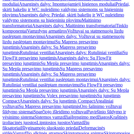
moduliai
Atsarginės dalys: Įmontuojamieji higienos moduliai
Priedai,
skirti bakelių ir WC nuleidimo valdymo sistemoms su higieniniu
plovimu
Atsarginės dalys: Priedai, skirti bakelių ir WC nuleidimo
valdymo sistemoms su higieniniu plovimu
Maitinimo
transformatoriai
Atsarginės dalys: Maitinimo transformatoriai
Tinklo
komponentai
Vamzdynų armatūros
Vožtuvai su statmenuoju lizdu
paslėptam montavimui
Atsarginės dalys: Vožtuvai su statmenuoju
lizdu paslėptam montavimui
Su Mapress presavimo
jungtimis
Atsarginės dalys: Su Mapress presavimo
jungtimis
Rutuliniai ventiliai
Atsarginės dalys: Rutuliniai ventiliai
Su
FlowFit presavimo jungtimis
Atsarginės dalys: Su FlowFit
presavimo jungtimis
Su Mepla presavimo jungtimis
Atsarginės dalys:
Su Mepla presavimo jungtimis
Su Mapress presavimo
jungtimis
Atsarginės dalys: Su Mapress presavimo
jungtimis
Rutuliniai ventiliai paslėptam montavimui
Atsarginės dalys:
Rutuliniai ventiliai paslėptam montavimui
Su FlowFit presavimo
jungtimis
Su Mepla presavimo jungtimis
Atsarginės dalys: Su Mepla
presavimo jungtimis
Su Volex presavimo jungtimis
Su jungtimis
Compact
Atsarginės dalys: Su jungtimis Compact
Atgaliniai
vožtuvai
Su Mapress presavimo jungtimis
Oro šalinimo vožtuvai
šildymo sistemai
Sparčiojo išleidimo vožtuvai
Paviršinio šildymo ir
vėsinimo sistema
Sistemos vamzdžiai
Įrengimo medžiagos
Kraštinės
izoliacinės juostos
Lipniosios juostos
Vamzdžių
fiksatoriai
Išlyginamojo sluoksnio priedai
Deformacinės
siūlės
Vamzdžio alkūnės atramos
Skirstomosios spintos
Skirstomosios