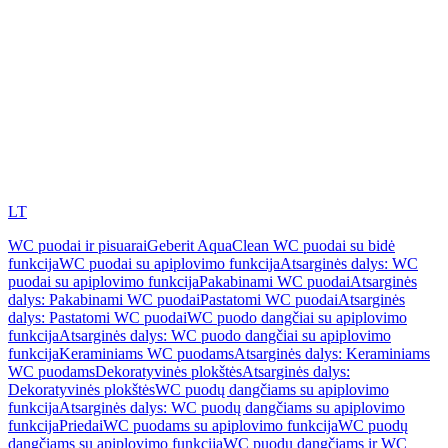
LT
WC puodai ir pisuarai
Geberit AquaClean WC puodai su bidė
funkcija
WC puodai su apiplovimo funkcija
Atsarginės dalys: WC
puodai su apiplovimo funkcija
Pakabinami WC puodai
Atsarginės
dalys: Pakabinami WC puodai
Pastatomi WC puodai
Atsarginės
dalys: Pastatomi WC puodai
WC puodo dangčiai su apiplovimo
funkcija
Atsarginės dalys: WC puodo dangčiai su apiplovimo
funkcija
Keraminiams WC puodams
Atsarginės dalys: Keraminiams
WC puodams
Dekoratyvinės plokštės
Atsarginės dalys:
Dekoratyvinės plokštės
WC puodų dangčiams su apiplovimo
funkcija
Atsarginės dalys: WC puodų dangčiams su apiplovimo
funkcija
Priedai
WC puodams su apiplovimo funkcija
WC puodų
dangčiams su apiplovimo funkcija
WC puodų dangčiams ir WC