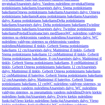
mygtukai
Atsarginės dalys: Vandens nuleidimo mygtukai
Sigma
potinkiniams bakeliams
Atsarginės dalys: Sigma potinkiniams
bakeliams
Omega potinkiniams bakeliams
Atsarginės dalys: Omega
potinkiniams bakeliams
Kappa potinkiniams bakeliams
Atsarginės
dalys: Kappa potinkiniams bakeliams
Delta potinkiniams
bakeliams
Atsarginės dalys: Delta potinkiniams bakeliams
Twinline
potinkiniams bakeliams
Atsarginės dalys: Twinline potinkiniams
bakeliams
Priedai
Eksploatacinės medžiagos
WC nuleidimo valdymo
sistemos su elektroniniu vandens nuleidimu
Atsarginės dalys: WC
nuleidimo valdymo sistemos su elektroniniu vandens
nuleidimu
Maitinimui iš tinklo, Geberit Sigma potinkiniams
bakeliams 12 cm
Atsarginės dalys: Maitinimui iš tinklo, Geberit
Sigma potinkiniams bakeliams 12 cm
Maitinimui iš tinklo, Geberit
Sigma potinkiniams bakeliams, 8 cm
Atsarginės dalys: Maitinimui iš
tinklo, Geberit Sigma potinkiniams bakeliams, 8 cm
Maitinimui iš
tinklo, Geberit Omega potinkiniams bakeliams 12 cm
Atsarginės
dalys: Maitinimui iš tinklo, Geberit Omega potinkiniams bakeliams
12 cm
Maitinimui iš baterijos, Geberit Sigma potinkiniams bakeliams
12 cm
Atsarginės dalys: Maitinimui iš baterijos, Geberit Sigma
potinkiniams bakeliams 12 cm
WC nuleidimo valdymo sistemos, su
pneumatiniu vandens nuleidimu
Atsarginės dalys: WC nuleidimo
valdymo sistemos, su pneumatiniu vandens nuleidimu
Dviejų kiekių
nuleidimo funkcijai
Atsarginės dalys: Dviejų kiekių nuleidimo
funkcijai
Vieno kiekio nuleidimo funkcijai
Atsarginės dalys: Vieno
kiekio nuleidimo funkcijai
Priedai WC nuleidimo valdymo