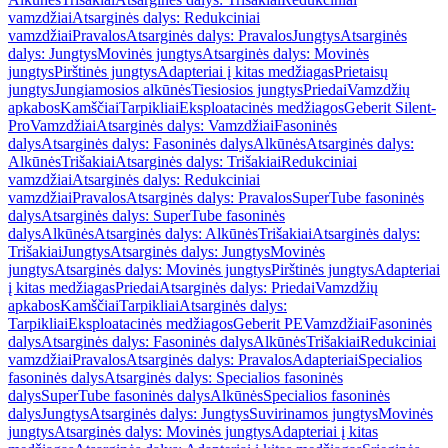
vamzdžiai
Atsarginės dalys: Redukciniai
vamzdžiai
Pravalos
Atsarginės dalys: Pravalos
Jungtys
Atsarginės
dalys: Jungtys
Movinės jungtys
Atsarginės dalys: Movinės
jungtys
Pirštinės jungtys
Adapteriai į kitas medžiagas
Prietaisų
jungtys
Jungiamosios alkūnės
Tiesiosios jungtys
Priedai
Vamzdžių
apkabos
Kamščiai
Tarpikliai
Eksploatacinės medžiagos
Geberit Silent-
Pro
Vamzdžiai
Atsarginės dalys: Vamzdžiai
Fasoninės
dalys
Atsarginės dalys: Fasoninės dalys
Alkūnės
Atsarginės dalys:
Alkūnės
Trišakiai
Atsarginės dalys: Trišakiai
Redukciniai
vamzdžiai
Atsarginės dalys: Redukciniai
vamzdžiai
Pravalos
Atsarginės dalys: Pravalos
SuperTube fasoninės
dalys
Atsarginės dalys: SuperTube fasoninės
dalys
Alkūnės
Atsarginės dalys: Alkūnės
Trišakiai
Atsarginės dalys:
Trišakiai
Jungtys
Atsarginės dalys: Jungtys
Movinės
jungtys
Atsarginės dalys: Movinės jungtys
Pirštinės jungtys
Adapteriai
į kitas medžiagas
Priedai
Atsarginės dalys: Priedai
Vamzdžių
apkabos
Kamščiai
Tarpikliai
Atsarginės dalys:
Tarpikliai
Eksploatacinės medžiagos
Geberit PE
Vamzdžiai
Fasoninės
dalys
Atsarginės dalys: Fasoninės dalys
Alkūnės
Trišakiai
Redukciniai
vamzdžiai
Pravalos
Atsarginės dalys: Pravalos
Adapteriai
Specialios
fasoninės dalys
Atsarginės dalys: Specialios fasoninės
dalys
SuperTube fasoninės dalys
Alkūnės
Specialios fasoninės
dalys
Jungtys
Atsarginės dalys: Jungtys
Suvirinamos jungtys
Movinės
jungtys
Atsarginės dalys: Movinės jungtys
Adapteriai į kitas