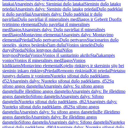
latakai
Atsarginės dalys: Sieniniai dušo latakai
Sieninių dušo latakų
priedai
Atsarginės dalys: Sieninių dušo latakų priedai
Dušo padėklai
ir dušo paviršiai
Atsarginės dalys: Dušo padėklai ir dušo
paviršiai
Dušo paviršiai iš mineralinės medžiagos ir Geberit Duofix
tvirtinimo elementai
Dušo paviršiai iš mineralinės
medžiagos
Atsarginės dalys: Dušo paviršiai iš mineralinės
medžiagos
Montavimo elementai
Atsarginės dalys: Montavimo
elementai
Priedai
Dušo pertvaros
Dušo pertvaros
Stacionarios dušo
sienelės, skirtos beslenksčiam dušui
Vonios sienelės
Dušo
durys
Priedai
Nišos lentynos dušui
Nišos
lentynos
Priedai
Vonios
Vonios iš sanitarinio akrilo
Stačiakampės
vonios
Vonios iš mineralinės medžiagos
Vonios
kūdikiams
Montavimo elementai
Kojelių rinkinys ir skersinių sijų bei
sieninio inkaro rinkinys
Priedai
Remonto rinkiniai
Kiti priedai
Prietaisų
jungtys dušams ir vonioms
Nuotekų sifonai dušo padėklams,
d52
Atsarginės dalys: Nuotekų sifonai dušo padėklams, d52
Su
sifono angos dangteliu
Atsarginės dalys: Su sifono angos
dangteliu
Be išleidimo angos dangtelio
Atsarginės dalys: Be išleidimo
angos dangtelio
Sifono dangtelis
Atsarginės dalys: Sifono
dangtelis
Nuotekų sifonai dušo padėklams, d62
Atsarginės dalys:
Nuotekų sifonai dušo padėklams, d62
Su sifono angos
dangteliu
Atsarginės dalys: Su sifono angos dangteliu
Be išleidimo
angos dangtelio
Atsarginės dalys: Be išleidimo angos
dangtelio
Sifono dangtelis
Atsarginės dalys: Sifono dangtelis
Nuotekų
sifonai dušo padėklams, d90
Atsarginės dalys: Nuotekų sifonai dušo