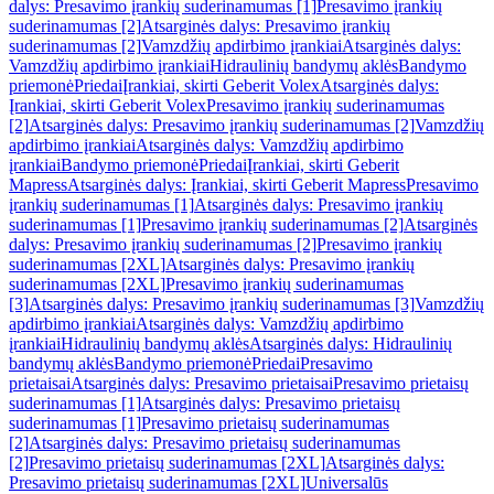
dalys: Presavimo įrankių suderinamumas [1]
Presavimo įrankių
suderinamumas [2]
Atsarginės dalys: Presavimo įrankių
suderinamumas [2]
Vamzdžių apdirbimo įrankiai
Atsarginės dalys:
Vamzdžių apdirbimo įrankiai
Hidraulinių bandymų aklės
Bandymo
priemonė
Priedai
Įrankiai, skirti Geberit Volex
Atsarginės dalys:
Įrankiai, skirti Geberit Volex
Presavimo įrankių suderinamumas
[2]
Atsarginės dalys: Presavimo įrankių suderinamumas [2]
Vamzdžių
apdirbimo įrankiai
Atsarginės dalys: Vamzdžių apdirbimo
įrankiai
Bandymo priemonė
Priedai
Įrankiai, skirti Geberit
Mapress
Atsarginės dalys: Įrankiai, skirti Geberit Mapress
Presavimo
įrankių suderinamumas [1]
Atsarginės dalys: Presavimo įrankių
suderinamumas [1]
Presavimo įrankių suderinamumas [2]
Atsarginės
dalys: Presavimo įrankių suderinamumas [2]
Presavimo įrankių
suderinamumas [2XL]
Atsarginės dalys: Presavimo įrankių
suderinamumas [2XL]
Presavimo įrankių suderinamumas
[3]
Atsarginės dalys: Presavimo įrankių suderinamumas [3]
Vamzdžių
apdirbimo įrankiai
Atsarginės dalys: Vamzdžių apdirbimo
įrankiai
Hidraulinių bandymų aklės
Atsarginės dalys: Hidraulinių
bandymų aklės
Bandymo priemonė
Priedai
Presavimo
prietaisai
Atsarginės dalys: Presavimo prietaisai
Presavimo prietaisų
suderinamumas [1]
Atsarginės dalys: Presavimo prietaisų
suderinamumas [1]
Presavimo prietaisų suderinamumas
[2]
Atsarginės dalys: Presavimo prietaisų suderinamumas
[2]
Presavimo prietaisų suderinamumas [2XL]
Atsarginės dalys:
Presavimo prietaisų suderinamumas [2XL]
Universalūs