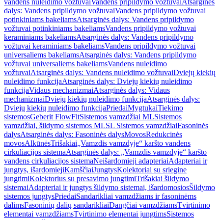
vandens nuleidimo vožtuvai
Vandens pripildymo vožtuvai
Atsarginės
dalys: Vandens pripildymo vožtuvai
Vandens pripildymo vožtuvai
potinkiniams bakeliams
Atsarginės dalys: Vandens pripildymo
vožtuvai potinkiniams bakeliams
Vandens pripildymo vožtuvai
keraminiams bakeliams
Atsarginės dalys: Vandens pripildymo
vožtuvai keraminiams bakeliams
Vandens pripildymo vožtuvai
universaliems bakeliams
Atsarginės dalys: Vandens pripildymo
vožtuvai universaliems bakeliams
Vandens nuleidimo
vožtuvai
Atsarginės dalys: Vandens nuleidimo vožtuvai
Dviejų kiekių
nuleidimo funkcija
Atsarginės dalys: Dviejų kiekių nuleidimo
funkcija
Vidaus mechanizmai
Atsarginės dalys: Vidaus
mechanizmai
Dviejų kiekių nuleidimo funkcija
Atsarginės dalys:
Dviejų kiekių nuleidimo funkcija
Priedai
Mygtukai
Tiekimo
sistemos
Geberit FlowFit
Sistemos vamzdžiai ML
Sistemos
vamzdžiai, šildymo sistemos ML
SL Sistemos vamzdžiai
Fasoninės
dalys
Atsarginės dalys: Fasoninės dalys
Movos
Redukcinės
movos
Alkūnės
Trišakiai
„Vamzdis vamzdyje“ karšto vandens
cirkuliacijos sistema
Atsarginės dalys: „Vamzdis vamzdyje“ karšto
vandens cirkuliacijos sistema
Neišardomieji adapteriai
Adapteriai ir
jungtys, išardomieji
Kamščiai
Jungtys
Kolektoriai su sriegine
jungtimi
Kolektorius su presavimo jungtimi
Trišakiai šildymo
sistemai
Adapteriai ir jungtys šildymo sistemai, išardomosios
Šildymo
sistemos jungtys
Priedai
Sandarikliai vamzdžiams ir fasoninėms
dalims
Fasoninių dalių sandarikliai
Dangčiai vamzdžiams
Tvirtinimo
elementai vamzdžiams
Tvirtinimo elementai jungtims
Sistemos