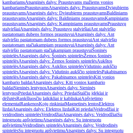
kambariams
Atsarginės dalys: Praustuvams mažiems vonios
kambariams
Praustuvams
Atsarginės dalys: Praustuvams
Dvigubiems
praustuvams
Atsarginės dalys: Dvigubiems praustuvams
Baldiniams
praustuvams
Atsarginės dalys: Baldiniams praustuvams
Kampiniams
praustuvams
Atsarginės dalys: Kampiniams praustuvams
Praustuvų
stalviršiai
Atsarginės dalys: Praustuvų stalviršiai
Ant stalviršio
pastatomam dubens formos praustuvui
Atsarginės dalys: Ant
stalviršio pastatomam dubens formos praustuvui
Ant stalviršio
pastatomam stačiakampiam praustuvui
Atsarginės dalys: Ant
stalviršio pastatomam stačiakampiam praustuvui
Šoninės
spintelės
Atsarginės dalys: Šoninės spintelės
Žemos šoninės
spintelės
Atsarginės dalys: Žemos šoninės spintelės
Aukštos
spintelės
Atsarginės dalys: Aukštos spintelės
Vidutinio aukščio
spintelės
Atsarginės dalys: Vidutinio aukščio spintelės
Pakabinamos
spintelės
Atsarginės dalys: Pakabinamos spintelės
Kiti vonios
kambario baldai
Atsarginės dalys: Kiti vonios kambario
baldai
Sieninės lentynos
Atsarginės dalys: Sieninės
lentynos
Priedai
Atsarginės dalys: Priedai
Stalčių įdėklai ir
dėžutės
Rankšluosčių laikikliai ir kabliukai
Apšvietimo
elementai
Rankenos
Kojų rinkiniai
Magnetinės lentos
Elektros
lizdai
Atsarginės dalys: Elektros lizdai
Kiti priedai
Veidrodžiai ir
veidrodinės spintelės
Veidrodžiai
Atsarginės dalys: Veidrodžiai
Su
integruotu apšvietimu
Atsarginės dalys: Su integruotu
apšvietimu
Veidrodinės spintelės
Atsarginės dalys: Veidrodinės
spintelės
Su integruotu apšvietimu
Atsarginės dalys: Su integruotu