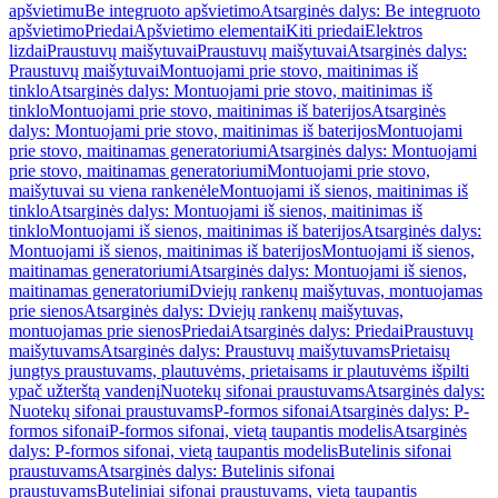
apšvietimu
Be integruoto apšvietimo
Atsarginės dalys: Be integruoto
apšvietimo
Priedai
Apšvietimo elementai
Kiti priedai
Elektros
lizdai
Praustuvų maišytuvai
Praustuvų maišytuvai
Atsarginės dalys:
Praustuvų maišytuvai
Montuojami prie stovo, maitinimas iš
tinklo
Atsarginės dalys: Montuojami prie stovo, maitinimas iš
tinklo
Montuojami prie stovo, maitinimas iš baterijos
Atsarginės
dalys: Montuojami prie stovo, maitinimas iš baterijos
Montuojami
prie stovo, maitinamas generatoriumi
Atsarginės dalys: Montuojami
prie stovo, maitinamas generatoriumi
Montuojami prie stovo,
maišytuvai su viena rankenėle
Montuojami iš sienos, maitinimas iš
tinklo
Atsarginės dalys: Montuojami iš sienos, maitinimas iš
tinklo
Montuojami iš sienos, maitinimas iš baterijos
Atsarginės dalys:
Montuojami iš sienos, maitinimas iš baterijos
Montuojami iš sienos,
maitinamas generatoriumi
Atsarginės dalys: Montuojami iš sienos,
maitinamas generatoriumi
Dviejų rankenų maišytuvas, montuojamas
prie sienos
Atsarginės dalys: Dviejų rankenų maišytuvas,
montuojamas prie sienos
Priedai
Atsarginės dalys: Priedai
Praustuvų
maišytuvams
Atsarginės dalys: Praustuvų maišytuvams
Prietaisų
jungtys praustuvams, plautuvėms, prietaisams ir plautuvėms išpilti
ypač užterštą vandenį
Nuotekų sifonai praustuvams
Atsarginės dalys:
Nuotekų sifonai praustuvams
P-formos sifonai
Atsarginės dalys: P-
formos sifonai
P-formos sifonai, vietą taupantis modelis
Atsarginės
dalys: P-formos sifonai, vietą taupantis modelis
Butelinis sifonai
praustuvams
Atsarginės dalys: Butelinis sifonai
praustuvams
Buteliniai sifonai praustuvams, vietą taupantis