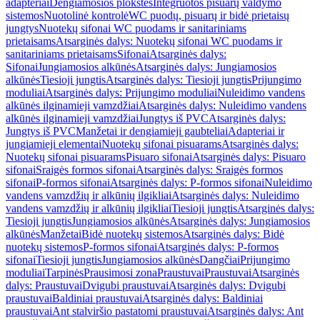
adapteriai
Dengiamosios plokštės
Integruotos pisuarų valdymo
sistemos
Nuotolinė kontrolė
WC puodų, pisuarų ir bidė prietaisų
jungtys
Nuotekų sifonai WC puodams ir sanitariniams
prietaisams
Atsarginės dalys: Nuotekų sifonai WC puodams ir
sanitariniams prietaisams
Sifonai
Atsarginės dalys:
Sifonai
Jungiamosios alkūnės
Atsarginės dalys: Jungiamosios
alkūnės
Tiesioji jungtis
Atsarginės dalys: Tiesioji jungtis
Prijungimo
moduliai
Atsarginės dalys: Prijungimo moduliai
Nuleidimo vandens
alkūnės ilginamieji vamzdžiai
Atsarginės dalys: Nuleidimo vandens
alkūnės ilginamieji vamzdžiai
Jungtys iš PVC
Atsarginės dalys:
Jungtys iš PVC
Manžetai ir dengiamieji gaubteliai
Adapteriai ir
jungiamieji elementai
Nuotekų sifonai pisuarams
Atsarginės dalys:
Nuotekų sifonai pisuarams
Pisuaro sifonai
Atsarginės dalys: Pisuaro
sifonai
Sraigės formos sifonai
Atsarginės dalys: Sraigės formos
sifonai
P-formos sifonai
Atsarginės dalys: P-formos sifonai
Nuleidimo
vandens vamzdžių ir alkūnių ilgikliai
Atsarginės dalys: Nuleidimo
vandens vamzdžių ir alkūnių ilgikliai
Tiesioji jungtis
Atsarginės dalys:
Tiesioji jungtis
Jungiamosios alkūnės
Atsarginės dalys: Jungiamosios
alkūnės
Manžetai
Bidė nuotekų sistemos
Atsarginės dalys: Bidė
nuotekų sistemos
P-formos sifonai
Atsarginės dalys: P-formos
sifonai
Tiesioji jungtis
Jungiamosios alkūnės
Dangčiai
Prijungimo
moduliai
Tarpinės
Prausimosi zona
Praustuvai
Praustuvai
Atsarginės
dalys: Praustuvai
Dvigubi praustuvai
Atsarginės dalys: Dvigubi
praustuvai
Baldiniai praustuvai
Atsarginės dalys: Baldiniai
praustuvai
Ant stalviršio pastatomi praustuvai
Atsarginės dalys: Ant