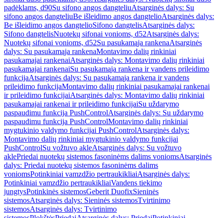
padėklams, d90
Su sifono angos dangteliu
Atsarginės dalys: Su
sifono angos dangteliu
Be išleidimo angos dangtelio
Atsarginės dalys:
Be išleidimo angos dangtelio
Sifono dangtelis
Atsarginės dalys:
Sifono dangtelis
Nuotekų sifonai vonioms, d52
Atsarginės dalys:
Nuotekų sifonai vonioms, d52
Su pasukamąja rankena
Atsarginės
dalys: Su pasukamąja rankena
Montavimo dalių rinkiniai
pasukamajai rankenai
Atsarginės dalys: Montavimo dalių rinkiniai
pasukamajai rankenai
Su pasukamąja rankena ir vandens prileidimo
funkcija
Atsarginės dalys: Su pasukamąja rankena ir vandens
prileidimo funkcija
Montavimo dalių rinkiniai pasukamajai rankenai
ir prileidimo funkcijai
Atsarginės dalys: Montavimo dalių rinkiniai
pasukamajai rankenai ir prileidimo funkcijai
Su uždarymo
paspaudimu funkcija PushControl
Atsarginės dalys: Su uždarymo
paspaudimu funkcija PushControl
Montavimo dalių rinkiniai
mygtukinio valdymo funkcijai PushControl
Atsarginės dalys:
Montavimo dalių rinkiniai mygtukinio valdymo funkcijai
PushControl
Su vožtuvo akle
Atsarginės dalys: Su vožtuvo
akle
Priedai nuotekų sistemos fasoninėms dalims vonioms
Atsarginės
dalys: Priedai nuotekų sistemos fasoninėms dalims
vonioms
Potinkiniai vamzdžio pertraukikliai
Atsarginės dalys:
Potinkiniai vamzdžio pertraukikliai
Vandens tiekimo
jungtys
Potinkinės sistemos
Geberit Duofix
Sieninės
sistemos
Atsarginės dalys: Sieninės sistemos
Tvirtinimo
sistemos
Atsarginės dalys: Tvirtinimo
sistemos
Plokštės
Priedai
Atsarginės dalys: Priedai
Potinkiniai