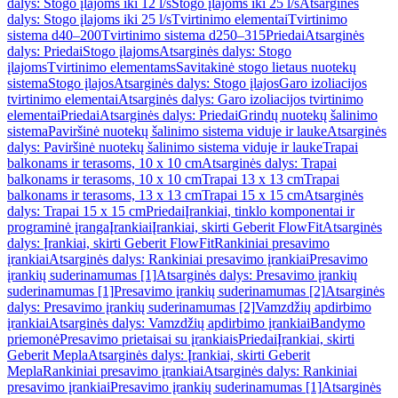
dalys: Stogo įlajoms iki 12 l/s
Stogo įlajoms iki 25 l/s
Atsarginės
dalys: Stogo įlajoms iki 25 l/s
Tvirtinimo elementai
Tvirtinimo
sistema d40–200
Tvirtinimo sistema d250–315
Priedai
Atsarginės
dalys: Priedai
Stogo įlajoms
Atsarginės dalys: Stogo
įlajoms
Tvirtinimo elementams
Savitakinė stogo lietaus nuotekų
sistema
Stogo įlajos
Atsarginės dalys: Stogo įlajos
Garo izoliacijos
tvirtinimo elementai
Atsarginės dalys: Garo izoliacijos tvirtinimo
elementai
Priedai
Atsarginės dalys: Priedai
Grindų nuotekų šalinimo
sistema
Paviršinė nuotekų šalinimo sistema viduje ir lauke
Atsarginės
dalys: Paviršinė nuotekų šalinimo sistema viduje ir lauke
Trapai
balkonams ir terasoms, 10 x 10 cm
Atsarginės dalys: Trapai
balkonams ir terasoms, 10 x 10 cm
Trapai 13 x 13 cm
Trapai
balkonams ir terasoms, 13 x 13 cm
Trapai 15 x 15 cm
Atsarginės
dalys: Trapai 15 x 15 cm
Priedai
Įrankiai, tinklo komponentai ir
programinė įranga
Įrankiai
Įrankiai, skirti Geberit FlowFit
Atsarginės
dalys: Įrankiai, skirti Geberit FlowFit
Rankiniai presavimo
įrankiai
Atsarginės dalys: Rankiniai presavimo įrankiai
Presavimo
įrankių suderinamumas [1]
Atsarginės dalys: Presavimo įrankių
suderinamumas [1]
Presavimo įrankių suderinamumas [2]
Atsarginės
dalys: Presavimo įrankių suderinamumas [2]
Vamzdžių apdirbimo
įrankiai
Atsarginės dalys: Vamzdžių apdirbimo įrankiai
Bandymo
priemonė
Presavimo prietaisai su įrankiais
Priedai
Įrankiai, skirti
Geberit Mepla
Atsarginės dalys: Įrankiai, skirti Geberit
Mepla
Rankiniai presavimo įrankiai
Atsarginės dalys: Rankiniai
presavimo įrankiai
Presavimo įrankių suderinamumas [1]
Atsarginės