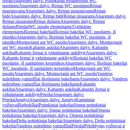
rėmai
Atsarginės dalys: Potinkiniai rėmai
Rėmai WC
puodams
Atsarginės dalys: Rėmai WC puodams
Rėmai
praustuvams
Atsarginės dalys: Rėmai praustuvams
Rėmai
bidė
Atsarginės dalys: Rėmai bidė
Rėmai pisuarams
Atsarginės dalys:
Rėmai pisuarams
Rėmai dušams
Atsarginės dalys: Rėmai
dušams
Priedai
WC puodų elementams
Tvirtinimo
elementams
Išoriniai bakeliai
Išoriniai bakeliai WC puodams, iš
plastiko
Atsarginės dalys: Išoriniai bakeliai WC puodams, iš
plastiko
Montuojami ant WC puodų
Atsarginės dalys: Montuojami
ant WC puodų
Kabantis aukštai
Atsarginės dalys: Kabantis
aukštai
Kabantis žemai ir vidutiniame aukštyje
Atsarginės dalys:
Kabantis žemai ir vidutiniame aukštyje
Išoriniai bakeliai WC
puodams, iš sanitarinės keramikos
Atsarginės dalys: Išoriniai bakeliai
WC puodams, iš sanitarinės keramikos
Montuojami ant WC
puodų
Atsarginės dalys: Montuojami ant WC puodų
Vandens
nuleidimo vamzdžiai išoriniams bakeliams
Atsarginės dalys: Vandens
nuleidimo vamzdžiai išoriniams bakeliams
Kabantis
aukštai
Atsarginės dalys: Kabantis aukštai
Kabantis žemai ir
vidutiniame aukštyje
Priedai
Atsarginės dalys:
Priedai
Jungtys
Atsarginės dalys: Jungtys
Kampiniai
vožtuvai
Riebokšliai
Potinkiniai bakeliai
Sigma potinkiniai
bakeliai
Atsarginės dalys: Sigma potinkiniai bakeliai
Omega
potinkiniai bakeliai
Atsarginės dalys: Omega potinkiniai
bakeliai
Delta potinkiniai bakeliai
Atsarginės dalys: Delta potinkiniai
bakeliai
Vandens nuleidimo vamzdžiai
Priedai
Pripildymo vožtuvai ir