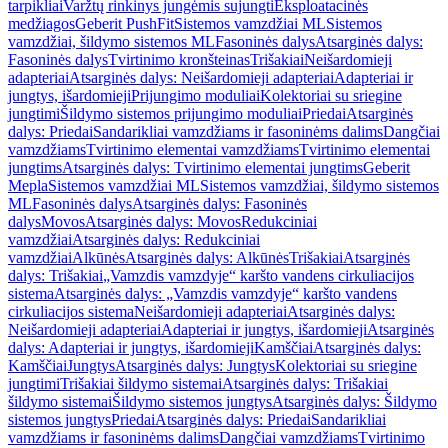
tarpikliai
Varžtų rinkinys jungėmis sujungti
Eksploatacinės
medžiagos
Geberit PushFit
Sistemos vamzdžiai ML
Sistemos
vamzdžiai, šildymo sistemos ML
Fasoninės dalys
Atsarginės dalys:
Fasoninės dalys
Tvirtinimo kronšteinas
Trišakiai
Neišardomieji
adapteriai
Atsarginės dalys: Neišardomieji adapteriai
Adapteriai ir
jungtys, išardomieji
Prijungimo moduliai
Kolektoriai su sriegine
jungtimi
Šildymo sistemos prijungimo moduliai
Priedai
Atsarginės
dalys: Priedai
Sandarikliai vamzdžiams ir fasoninėms dalims
Dangčiai
vamzdžiams
Tvirtinimo elementai vamzdžiams
Tvirtinimo elementai
jungtims
Atsarginės dalys: Tvirtinimo elementai jungtims
Geberit
Mepla
Sistemos vamzdžiai ML
Sistemos vamzdžiai, šildymo sistemos
ML
Fasoninės dalys
Atsarginės dalys: Fasoninės
dalys
Movos
Atsarginės dalys: Movos
Redukciniai
vamzdžiai
Atsarginės dalys: Redukciniai
vamzdžiai
Alkūnės
Atsarginės dalys: Alkūnės
Trišakiai
Atsarginės
dalys: Trišakiai
„Vamzdis vamzdyje“ karšto vandens cirkuliacijos
sistema
Atsarginės dalys: „Vamzdis vamzdyje“ karšto vandens
cirkuliacijos sistema
Neišardomieji adapteriai
Atsarginės dalys:
Neišardomieji adapteriai
Adapteriai ir jungtys, išardomieji
Atsarginės
dalys: Adapteriai ir jungtys, išardomieji
Kamščiai
Atsarginės dalys:
Kamščiai
Jungtys
Atsarginės dalys: Jungtys
Kolektoriai su sriegine
jungtimi
Trišakiai šildymo sistemai
Atsarginės dalys: Trišakiai
šildymo sistemai
Šildymo sistemos jungtys
Atsarginės dalys: Šildymo
sistemos jungtys
Priedai
Atsarginės dalys: Priedai
Sandarikliai
vamzdžiams ir fasoninėms dalims
Dangčiai vamzdžiams
Tvirtinimo