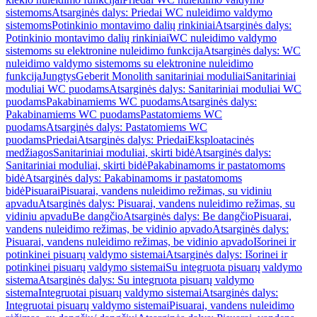
sistemoms
Atsarginės dalys: Priedai WC nuleidimo valdymo
sistemoms
Potinkinio montavimo dalių rinkiniai
Atsarginės dalys:
Potinkinio montavimo dalių rinkiniai
WC nuleidimo valdymo
sistemoms su elektronine nuleidimo funkcija
Atsarginės dalys: WC
nuleidimo valdymo sistemoms su elektronine nuleidimo
funkcija
Jungtys
Geberit Monolith sanitariniai moduliai
Sanitariniai
moduliai WC puodams
Atsarginės dalys: Sanitariniai moduliai WC
puodams
Pakabinamiems WC puodams
Atsarginės dalys:
Pakabinamiems WC puodams
Pastatomiems WC
puodams
Atsarginės dalys: Pastatomiems WC
puodams
Priedai
Atsarginės dalys: Priedai
Eksploatacinės
medžiagos
Sanitariniai moduliai, skirti bidė
Atsarginės dalys:
Sanitariniai moduliai, skirti bidė
Pakabinamoms ir pastatomoms
bidė
Atsarginės dalys: Pakabinamoms ir pastatomoms
bidė
Pisuarai
Pisuarai, vandens nuleidimo režimas, su vidiniu
apvadu
Atsarginės dalys: Pisuarai, vandens nuleidimo režimas, su
vidiniu apvadu
Be dangčio
Atsarginės dalys: Be dangčio
Pisuarai,
vandens nuleidimo režimas, be vidinio apvado
Atsarginės dalys:
Pisuarai, vandens nuleidimo režimas, be vidinio apvado
Išorinei ir
potinkinei pisuarų valdymo sistemai
Atsarginės dalys: Išorinei ir
potinkinei pisuarų valdymo sistemai
Su integruota pisuarų valdymo
sistema
Atsarginės dalys: Su integruota pisuarų valdymo
sistema
Integruotai pisuarų valdymo sistemai
Atsarginės dalys:
Integruotai pisuarų valdymo sistemai
Pisuarai, vandens nuleidimo