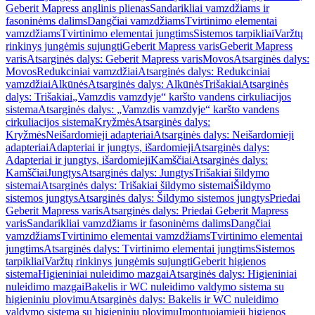
Geberit Mapress anglinis plienas
Sandarikliai vamzdžiams ir
fasoninėms dalims
Dangčiai vamzdžiams
Tvirtinimo elementai
vamzdžiams
Tvirtinimo elementai jungtims
Sistemos tarpikliai
Varžtų
rinkinys jungėmis sujungti
Geberit Mapress varis
Geberit Mapress
varis
Atsarginės dalys: Geberit Mapress varis
Movos
Atsarginės dalys:
Movos
Redukciniai vamzdžiai
Atsarginės dalys: Redukciniai
vamzdžiai
Alkūnės
Atsarginės dalys: Alkūnės
Trišakiai
Atsarginės
dalys: Trišakiai
„Vamzdis vamzdyje“ karšto vandens cirkuliacijos
sistema
Atsarginės dalys: „Vamzdis vamzdyje“ karšto vandens
cirkuliacijos sistema
Kryžmės
Atsarginės dalys:
Kryžmės
Neišardomieji adapteriai
Atsarginės dalys: Neišardomieji
adapteriai
Adapteriai ir jungtys, išardomieji
Atsarginės dalys:
Adapteriai ir jungtys, išardomieji
Kamščiai
Atsarginės dalys:
Kamščiai
Jungtys
Atsarginės dalys: Jungtys
Trišakiai šildymo
sistemai
Atsarginės dalys: Trišakiai šildymo sistemai
Šildymo
sistemos jungtys
Atsarginės dalys: Šildymo sistemos jungtys
Priedai
Geberit Mapress varis
Atsarginės dalys: Priedai Geberit Mapress
varis
Sandarikliai vamzdžiams ir fasoninėms dalims
Dangčiai
vamzdžiams
Tvirtinimo elementai vamzdžiams
Tvirtinimo elementai
jungtims
Atsarginės dalys: Tvirtinimo elementai jungtims
Sistemos
tarpikliai
Varžtų rinkinys jungėmis sujungti
Geberit higienos
sistema
Higieniniai nuleidimo mazgai
Atsarginės dalys: Higieniniai
nuleidimo mazgai
Bakelis ir WC nuleidimo valdymo sistema su
higieniniu plovimu
Atsarginės dalys: Bakelis ir WC nuleidimo
valdymo sistema su higieniniu plovimu
Įmontuojamieji higienos