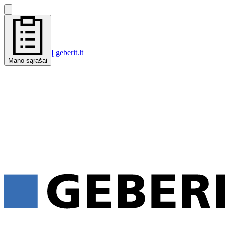
Į geberit.lt
Mano sąrašai