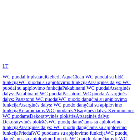
LT
WC puodai ir pisuarai
Geberit AquaClean WC puodai su bidė
funkcija
WC puodai su apiplovimo funkcija
Atsarginės dalys: WC
puodai su apiplovimo funkcija
Pakabinami WC puodai
Atsarginės
dalys: Pakabinami WC puodai
Pastatomi WC puodai
Atsarginės
dalys: Pastatomi WC puodai
WC puodo dangčiai su apiplovimo
funkcija
Atsarginės dalys: WC puodo dangčiai su apiplovimo
funkcija
Keraminiams WC puodams
Atsarginės dalys: Keraminiams
WC puodams
Dekoratyvinės plokštės
Atsarginės dalys:
Dekoratyvinės plokštės
WC puodų dangčiams su apiplovimo
funkcija
Atsarginės dalys: WC puodų dangčiams su apiplovimo
funkcija
Priedai
WC puodams su apiplovimo funkcija
WC puodų
dangčiams su apiplovimo funkcija
WC puodų dangčiams ir WC