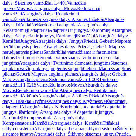
dalys: Sistemos vamzdžiai 1.4401
Vamzdžių
įmovos
Movos
Atsarginės dalys: Movos
Redukciniai
vamzdžiai
Atsarginės dalys: Redukciniai
vamzdžiai
Alkūnės
Atsarginės dalys: Alkūnės
Trišakiai
Atsarginės
dalys: Trišakiai
Neišardomieji adapteriai
Atsarginės dalys:
Neišardomieji adapteriai
Adapteriai ir jungtys, išardomieji
Atsarginės
dalys: Adapteriai ir jungtys, išardomieji
Kamščiai
Atsarginės dalys:
Kamščiai
Jungtys
Atsarginės dalys: Jungtys
Priedai, Geberit Mapress
nerūdijantysis plienas
Atsarginės dalys: Priedai, Geberit Mapress
nerūdijantysis plienas
Sandarikliai vamzdžiams ir fasoninėms
dalims
Tvirtinimo elementai vamzdžiams
Tvirtinimo elementai
jungtims
Atsarginės dalys: Tvirtinimo elementai jungtims
Sistemos
tarpikliai
Varžtų rinkinys jungėmis sujungti
Geberit Mapress anglinis
plienas
Geberit Mapress anglinis plienas
Atsarginės dalys: Geberit
Mapress anglinis plienas
Sistemos vamzdžiai 1.0034
Sistemos
vamzdžiai 1.0215
Vamzdžių įmovos
Movos
Atsarginės dalys:
Movos
Redukciniai vamzdžiai
Atsarginės dalys: Redukciniai
vamzdžiai
Alkūnės
Atsarginės dalys: Alkūnės
Trišakiai
Atsarginės
dalys: Trišakiai
Kryžmės
Atsarginės dalys: Kryžmės
Neišardomieji
adapteriai
Atsarginės dalys: Neišardomieji adapteriai
Adapteriai ir
jungtys, išardomieji
Atsarginės dalys: Adapteriai ir jungtys,
išardomieji
Kompensatoriai
Atsarginės dalys:
Kompensatoriai
Kamščiai
Atsarginės dalys: Kamščiai
Trišakiai
šildymo sistemai
Atsarginės dalys: Trišakiai šildymo sistemai
Šildymo
sistemos jungtys
Atsarginės dalys: Šildymo sistemos jungtys
Priedai,