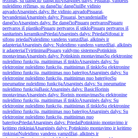
rėžimas, su dangčiu/ dangčiui
Atsarginės dalys: Pisuarai, vandens
nuleidimo rėžimas, su dangčiu/ dangčiui
Be vidinio
apvado
Atsarginės dalys: Be vidinio apvado
Pisuarai,
bevandeniai
Atsarginės dalys: Pisuarai, bevandeniai
Be
dangčio
Atsarginės dalys: Be dangčio
Pisuarų pertvaros
Pisuarų
pertvaros iš plastiko
Pisuarų pertvaros iš stiklo
Pisuarų pertvaros iš
sanitarinės keramikos
Priedai
Atsarginės dalys: Priedai
Sifonai ir
sifonų priedai
Nuleidimo vandens vamzdžiai, alkūnės ir
adapteriai
Atsarginės dalys: Nuleidimo vandens vamzdžiai, alkūnės
ir adapteriai
Tvirtinimai
Pisuarų valdymo sistemos
Potinkinis
montavimas
Atsarginės dalys: Potinkinis montavimas
Su elektronine
nuleidimo funkcija, maitinimas iš tinklo
Atsarginės dalys: Su
elektronine nuleidimo funkcija, maitinimas iš tinklo
Su elektronine
nuleidimo funkcija, maitinimas nuo baterijos
Atsarginės dalys: Su
elektronine nuleidimo funkcija, maitinimas nuo baterijos
Su
pneumatine nuleidimo funkcija
Atsarginės dalys: Su pneumatine
nuleidimo funkcija
Basic
Atsarginės dalys: Basic
Išorinis
montavimas
Atsarginės dalys: Išorinis montavimas
Su elektronine
nuleidimo funkcija, maitinimas iš tinklo
Atsarginės dalys: Su
elektronine nuleidimo funkcija, maitinimas iš tinklo
Su elektronine
nuleidimo funkcija, maitinimas nuo baterijos
Atsarginės dalys: Su
elektronine nuleidimo funkcija, maitinimas nuo
baterijos
Priedai
Atsarginės dalys: Priedai
Potinkinio montavimo ir
keitimo rinkiniai
Atsarginės dalys: Potinkinio montavimo ir keitimo
rinkiniai
Nuleidimo vandens vamzdžiai, alkūnės ir