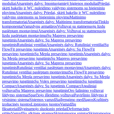
moduliai
Atsarginės dalys: Įmontuojamieji higienos moduliai
Priedai,
skirti bakelių ir WC nuleidimo valdymo sistemoms su higieniniu
plovimu
Atsarginės dalys: Priedai, skirti bakelių ir WC nuleidimo
valdymo sistemoms su higieniniu plovimu
Maitinimo
transformatoriai
Atsarginės dalys: Maitinimo transformatoriai
Tinklo
komponentai
Vamzdynų armatūros
Vožtuvai su statmenuoju lizdu
paslėptam montavimui
Atsarginės dalys: Vožtuvai su statmenuoju
lizdu paslėptam montavimui
Su Mapress presavimo
jungtimis
Atsarginės dalys: Su Mapress presavimo
jungtimis
Rutuliniai ventiliai
Atsarginės dalys: Rutuliniai ventiliai
Su
FlowFit presavimo jungtimis
Atsarginės dalys: Su FlowFit
presavimo jungtimis
Su Mepla presavimo jungtimis
Atsarginės dalys:
Su Mepla presavimo jungtimis
Su Mapress presavimo
jungtimis
Atsarginės dalys: Su Mapress presavimo
jungtimis
Rutuliniai ventiliai paslėptam montavimui
Atsarginės dalys:
Rutuliniai ventiliai paslėptam montavimui
Su FlowFit presavimo
jungtimis
Su Mepla presavimo jungtimis
Atsarginės dalys: Su Mepla
presavimo jungtimis
Su Volex presavimo jungtimis
Su jungtimis
Compact
Atsarginės dalys: Su jungtimis Compact
Atgaliniai
vožtuvai
Su Mapress presavimo jungtimis
Oro šalinimo vožtuvai
šildymo sistemai
Sparčiojo išleidimo vožtuvai
Paviršinio šildymo ir
vėsinimo sistema
Sistemos vamzdžiai
Įrengimo medžiagos
Kraštinės
izoliacinės juostos
Lipniosios juostos
Vamzdžių
fiksatoriai
Išlyginamojo sluoksnio priedai
Deformacinės
siūlės
Vamzdžio alkūnės atramos
Skirstomosios spintos
Skirstomosios