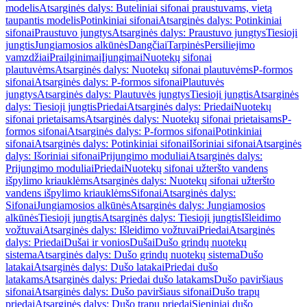
modelis
Atsarginės dalys: Buteliniai sifonai praustuvams, vietą
taupantis modelis
Potinkiniai sifonai
Atsarginės dalys: Potinkiniai
sifonai
Praustuvo jungtys
Atsarginės dalys: Praustuvo jungtys
Tiesioji
jungtis
Jungiamosios alkūnės
Dangčiai
Tarpinės
Persiliejimo
vamzdžiai
Prailginimai
Įjungimai
Nuotekų sifonai
plautuvėms
Atsarginės dalys: Nuotekų sifonai plautuvėms
P-formos
sifonai
Atsarginės dalys: P-formos sifonai
Plautuvės
jungtys
Atsarginės dalys: Plautuvės jungtys
Tiesioji jungtis
Atsarginės
dalys: Tiesioji jungtis
Priedai
Atsarginės dalys: Priedai
Nuotekų
sifonai prietaisams
Atsarginės dalys: Nuotekų sifonai prietaisams
P-
formos sifonai
Atsarginės dalys: P-formos sifonai
Potinkiniai
sifonai
Atsarginės dalys: Potinkiniai sifonai
Išoriniai sifonai
Atsarginės
dalys: Išoriniai sifonai
Prijungimo moduliai
Atsarginės dalys:
Prijungimo moduliai
Priedai
Nuotekų sifonai užteršto vandens
išpylimo kriauklėms
Atsarginės dalys: Nuotekų sifonai užteršto
vandens išpylimo kriauklėms
Sifonai
Atsarginės dalys:
Sifonai
Jungiamosios alkūnės
Atsarginės dalys: Jungiamosios
alkūnės
Tiesioji jungtis
Atsarginės dalys: Tiesioji jungtis
Išleidimo
vožtuvai
Atsarginės dalys: Išleidimo vožtuvai
Priedai
Atsarginės
dalys: Priedai
Dušai ir vonios
Dušai
Dušo grindų nuotekų
sistema
Atsarginės dalys: Dušo grindų nuotekų sistema
Dušo
latakai
Atsarginės dalys: Dušo latakai
Priedai dušo
latakams
Atsarginės dalys: Priedai dušo latakams
Dušo paviršiaus
sifonai
Atsarginės dalys: Dušo paviršiaus sifonai
Dušo trapų
priedai
Atsarginės dalys: Dušo trapų priedai
Sieniniai dušo