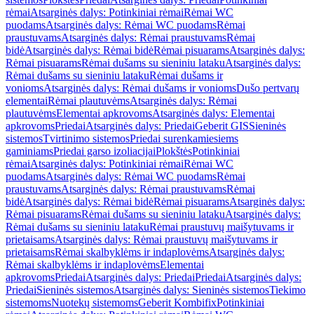
rėmai
Atsarginės dalys: Potinkiniai rėmai
Rėmai WC
puodams
Atsarginės dalys: Rėmai WC puodams
Rėmai
praustuvams
Atsarginės dalys: Rėmai praustuvams
Rėmai
bidė
Atsarginės dalys: Rėmai bidė
Rėmai pisuarams
Atsarginės dalys:
Rėmai pisuarams
Rėmai dušams su sieniniu lataku
Atsarginės dalys:
Rėmai dušams su sieniniu lataku
Rėmai dušams ir
vonioms
Atsarginės dalys: Rėmai dušams ir vonioms
Dušo pertvarų
elementai
Rėmai plautuvėms
Atsarginės dalys: Rėmai
plautuvėms
Elementai apkrovoms
Atsarginės dalys: Elementai
apkrovoms
Priedai
Atsarginės dalys: Priedai
Geberit GIS
Sieninės
sistemos
Tvirtinimo sistemos
Priedai surenkamiesiems
gaminiams
Priedai garso izoliacijai
Plokštės
Potinkiniai
rėmai
Atsarginės dalys: Potinkiniai rėmai
Rėmai WC
puodams
Atsarginės dalys: Rėmai WC puodams
Rėmai
praustuvams
Atsarginės dalys: Rėmai praustuvams
Rėmai
bidė
Atsarginės dalys: Rėmai bidė
Rėmai pisuarams
Atsarginės dalys:
Rėmai pisuarams
Rėmai dušams su sieniniu lataku
Atsarginės dalys:
Rėmai dušams su sieniniu lataku
Rėmai praustuvų maišytuvams ir
prietaisams
Atsarginės dalys: Rėmai praustuvų maišytuvams ir
prietaisams
Rėmai skalbyklėms ir indaplovėms
Atsarginės dalys:
Rėmai skalbyklėms ir indaplovėms
Elementai
apkrovoms
Priedai
Atsarginės dalys: Priedai
Priedai
Atsarginės dalys:
Priedai
Sieninės sistemos
Atsarginės dalys: Sieninės sistemos
Tiekimo
sistemoms
Nuotekų sistemoms
Geberit Kombifix
Potinkiniai