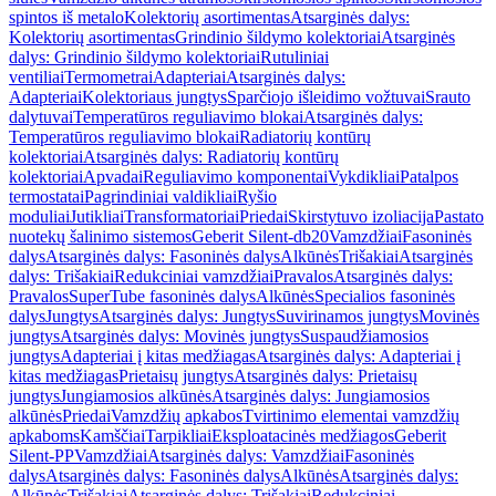
spintos iš metalo
Kolektorių asortimentas
Atsarginės dalys:
Kolektorių asortimentas
Grindinio šildymo kolektoriai
Atsarginės
dalys: Grindinio šildymo kolektoriai
Rutuliniai
ventiliai
Termometrai
Adapteriai
Atsarginės dalys:
Adapteriai
Kolektoriaus jungtys
Sparčiojo išleidimo vožtuvai
Srauto
dalytuvai
Temperatūros reguliavimo blokai
Atsarginės dalys:
Temperatūros reguliavimo blokai
Radiatorių kontūrų
kolektoriai
Atsarginės dalys: Radiatorių kontūrų
kolektoriai
Apvadai
Reguliavimo komponentai
Vykdikliai
Patalpos
termostatai
Pagrindiniai valdikliai
Ryšio
moduliai
Jutikliai
Transformatoriai
Priedai
Skirstytuvo izoliacija
Pastato
nuotekų šalinimo sistemos
Geberit Silent-db20
Vamzdžiai
Fasoninės
dalys
Atsarginės dalys: Fasoninės dalys
Alkūnės
Trišakiai
Atsarginės
dalys: Trišakiai
Redukciniai vamzdžiai
Pravalos
Atsarginės dalys:
Pravalos
SuperTube fasoninės dalys
Alkūnės
Specialios fasoninės
dalys
Jungtys
Atsarginės dalys: Jungtys
Suvirinamos jungtys
Movinės
jungtys
Atsarginės dalys: Movinės jungtys
Suspaudžiamosios
jungtys
Adapteriai į kitas medžiagas
Atsarginės dalys: Adapteriai į
kitas medžiagas
Prietaisų jungtys
Atsarginės dalys: Prietaisų
jungtys
Jungiamosios alkūnės
Atsarginės dalys: Jungiamosios
alkūnės
Priedai
Vamzdžių apkabos
Tvirtinimo elementai vamzdžių
apkaboms
Kamščiai
Tarpikliai
Eksploatacinės medžiagos
Geberit
Silent-PP
Vamzdžiai
Atsarginės dalys: Vamzdžiai
Fasoninės
dalys
Atsarginės dalys: Fasoninės dalys
Alkūnės
Atsarginės dalys:
Alkūnės
Trišakiai
Atsarginės dalys: Trišakiai
Redukciniai