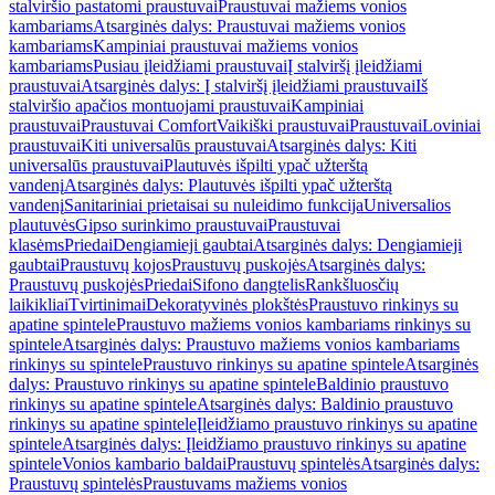
stalviršio pastatomi praustuvai
Praustuvai mažiems vonios
kambariams
Atsarginės dalys: Praustuvai mažiems vonios
kambariams
Kampiniai praustuvai mažiems vonios
kambariams
Pusiau įleidžiami praustuvai
Į stalviršį įleidžiami
praustuvai
Atsarginės dalys: Į stalviršį įleidžiami praustuvai
Iš
stalviršio apačios montuojami praustuvai
Kampiniai
praustuvai
Praustuvai Comfort
Vaikiški praustuvai
Praustuvai
Loviniai
praustuvai
Kiti universalūs praustuvai
Atsarginės dalys: Kiti
universalūs praustuvai
Plautuvės išpilti ypač užterštą
vandenį
Atsarginės dalys: Plautuvės išpilti ypač užterštą
vandenį
Sanitariniai prietaisai su nuleidimo funkcija
Universalios
plautuvės
Gipso surinkimo praustuvai
Praustuvai
klasėms
Priedai
Dengiamieji gaubtai
Atsarginės dalys: Dengiamieji
gaubtai
Praustuvų kojos
Praustuvų puskojės
Atsarginės dalys:
Praustuvų puskojės
Priedai
Sifono dangtelis
Rankšluosčių
laikikliai
Tvirtinimai
Dekoratyvinės plokštės
Praustuvo rinkinys su
apatine spintele
Praustuvo mažiems vonios kambariams rinkinys su
spintele
Atsarginės dalys: Praustuvo mažiems vonios kambariams
rinkinys su spintele
Praustuvo rinkinys su apatine spintele
Atsarginės
dalys: Praustuvo rinkinys su apatine spintele
Baldinio praustuvo
rinkinys su apatine spintele
Atsarginės dalys: Baldinio praustuvo
rinkinys su apatine spintele
Įleidžiamo praustuvo rinkinys su apatine
spintele
Atsarginės dalys: Įleidžiamo praustuvo rinkinys su apatine
spintele
Vonios kambario baldai
Praustuvų spintelės
Atsarginės dalys:
Praustuvų spintelės
Praustuvams mažiems vonios