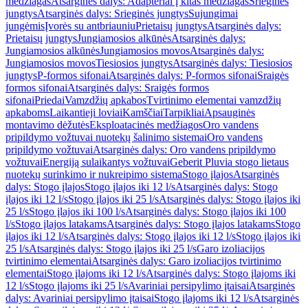
medžiagas
Atsarginės dalys: Adapteriai į kitas medžiagas
Srieginės
jungtys
Atsarginės dalys: Srieginės jungtys
Sujungimai
jungėmis
Įvorės su antbriauniu
Prietaisų jungtys
Atsarginės dalys:
Prietaisų jungtys
Jungiamosios alkūnės
Atsarginės dalys:
Jungiamosios alkūnės
Jungiamosios movos
Atsarginės dalys:
Jungiamosios movos
Tiesiosios jungtys
Atsarginės dalys: Tiesiosios
jungtys
P-formos sifonai
Atsarginės dalys: P-formos sifonai
Sraigės
formos sifonai
Atsarginės dalys: Sraigės formos
sifonai
Priedai
Vamzdžių apkabos
Tvirtinimo elementai vamzdžių
apkaboms
Laikantieji loviai
Kamščiai
Tarpikliai
Apsauginės
montavimo dėžutės
Eksploatacinės medžiagos
Oro vandens
pripildymo vožtuvai nuotekų šalinimo sistemai
Oro vandens
pripildymo vožtuvai
Atsarginės dalys: Oro vandens pripildymo
vožtuvai
Energiją sulaikantys vožtuvai
Geberit Pluvia stogo lietaus
nuotekų surinkimo ir nukreipimo sistema
Stogo įlajos
Atsarginės
dalys: Stogo įlajos
Stogo įlajos iki 12 l/s
Atsarginės dalys: Stogo
įlajos iki 12 l/s
Stogo įlajos iki 25 l/s
Atsarginės dalys: Stogo įlajos iki
25 l/s
Stogo įlajos iki 100 l/s
Atsarginės dalys: Stogo įlajos iki 100
l/s
Stogo įlajos latakams
Atsarginės dalys: Stogo įlajos latakams
Stogo
įlajos iki 12 l/s
Atsarginės dalys: Stogo įlajos iki 12 l/s
Stogo įlajos iki
25 l/s
Atsarginės dalys: Stogo įlajos iki 25 l/s
Garo izoliacijos
tvirtinimo elementai
Atsarginės dalys: Garo izoliacijos tvirtinimo
elementai
Stogo įlajoms iki 12 l/s
Atsarginės dalys: Stogo įlajoms iki
12 l/s
Stogo įlajoms iki 25 l/s
Avariniai persipylimo įtaisai
Atsarginės
dalys: Avariniai persipylimo įtaisai
Stogo įlajoms iki 12 l/s
Atsarginės