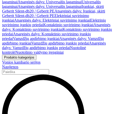
lagaminai
Atsarginės dalys: Universalūs lagaminai
Universalūs
lagaminai
Atsarginės dalys: Universalūs lagaminai
Įrankiai, skirti
Geberit Silent-db20 / Geberit PE
Atsarginės dalys: Įrankiai, skirti
Geberit Silent-db20 / Geberit PE
Elektriniai suvirinimo
įrankiai
Atsarginės dalys: Elektriniai suvirinimo įrankiai
Elektrinių
suvirinimo įrankių priedai
Kontaktinio suvirinimo įrankiai
Atsarginės
dalys: Kontaktinio suvirinimo įrankiai
Kontaktinio suvirinimo įrankių
priedai
Atsarginės dalys: Kontaktinio suvirinimo įrankių
priedai
Vamzdžių apdirbimo įrankiai
Atsarginės dalys: Vamzdžių
apdirbimo įrankiai
Vamzdžių apdirbimo įrankių priedai
Atsarginės
dalys: Vamzdžių apdirbimo įrankių priedai
Nuotolinė
kontrolė
Nuotolinio valdymo įrenginiai
Produkto kategorijos
Vonios kambario serijos
Naujienos