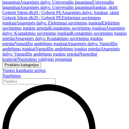
lagaminai
Atsarginės dalys: Universalūs lagaminai
Universalūs
lagaminai
Atsarginės dalys: Universalūs lagaminai
Įrankiai, skirti
Geberit Silent-db20 / Geberit PE
Atsarginės dalys: Įrankiai, skirti
Geberit Silent-db20 / Geberit PE
Elektriniai suvirinimo
įrankiai
Atsarginės dalys: Elektriniai suvirinimo įrankiai
Elektrinių
suvirinimo įrankių priedai
Kontaktinio suvirinimo įrankiai
Atsarginės
dalys: Kontaktinio suvirinimo įrankiai
Kontaktinio suvirinimo įrankių
priedai
Atsarginės dalys: Kontaktinio suvirinimo įrankių
priedai
Vamzdžių apdirbimo įrankiai
Atsarginės dalys: Vamzdžių
apdirbimo įrankiai
Vamzdžių apdirbimo įrankių priedai
Atsarginės
dalys: Vamzdžių apdirbimo įrankių priedai
Nuotolinė
kontrolė
Nuotolinio valdymo įrenginiai
Produkto kategorijos
Vonios kambario serijos
Naujienos