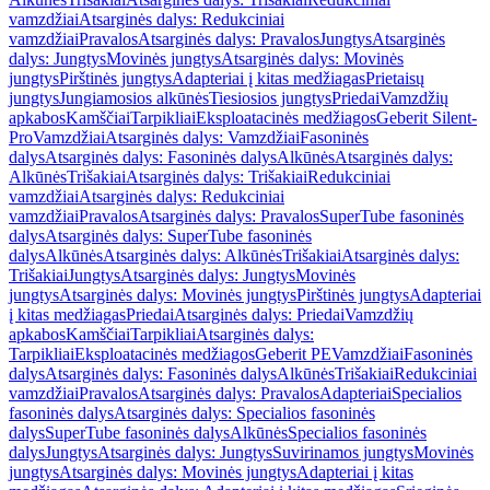
vamzdžiai
Atsarginės dalys: Redukciniai
vamzdžiai
Pravalos
Atsarginės dalys: Pravalos
Jungtys
Atsarginės
dalys: Jungtys
Movinės jungtys
Atsarginės dalys: Movinės
jungtys
Pirštinės jungtys
Adapteriai į kitas medžiagas
Prietaisų
jungtys
Jungiamosios alkūnės
Tiesiosios jungtys
Priedai
Vamzdžių
apkabos
Kamščiai
Tarpikliai
Eksploatacinės medžiagos
Geberit Silent-
Pro
Vamzdžiai
Atsarginės dalys: Vamzdžiai
Fasoninės
dalys
Atsarginės dalys: Fasoninės dalys
Alkūnės
Atsarginės dalys:
Alkūnės
Trišakiai
Atsarginės dalys: Trišakiai
Redukciniai
vamzdžiai
Atsarginės dalys: Redukciniai
vamzdžiai
Pravalos
Atsarginės dalys: Pravalos
SuperTube fasoninės
dalys
Atsarginės dalys: SuperTube fasoninės
dalys
Alkūnės
Atsarginės dalys: Alkūnės
Trišakiai
Atsarginės dalys:
Trišakiai
Jungtys
Atsarginės dalys: Jungtys
Movinės
jungtys
Atsarginės dalys: Movinės jungtys
Pirštinės jungtys
Adapteriai
į kitas medžiagas
Priedai
Atsarginės dalys: Priedai
Vamzdžių
apkabos
Kamščiai
Tarpikliai
Atsarginės dalys:
Tarpikliai
Eksploatacinės medžiagos
Geberit PE
Vamzdžiai
Fasoninės
dalys
Atsarginės dalys: Fasoninės dalys
Alkūnės
Trišakiai
Redukciniai
vamzdžiai
Pravalos
Atsarginės dalys: Pravalos
Adapteriai
Specialios
fasoninės dalys
Atsarginės dalys: Specialios fasoninės
dalys
SuperTube fasoninės dalys
Alkūnės
Specialios fasoninės
dalys
Jungtys
Atsarginės dalys: Jungtys
Suvirinamos jungtys
Movinės
jungtys
Atsarginės dalys: Movinės jungtys
Adapteriai į kitas