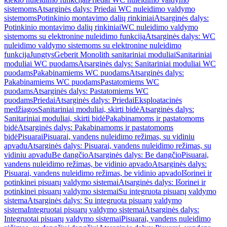
sistemoms
Atsarginės dalys: Priedai WC nuleidimo valdymo
sistemoms
Potinkinio montavimo dalių rinkiniai
Atsarginės dalys:
Potinkinio montavimo dalių rinkiniai
WC nuleidimo valdymo
sistemoms su elektronine nuleidimo funkcija
Atsarginės dalys: WC
nuleidimo valdymo sistemoms su elektronine nuleidimo
funkcija
Jungtys
Geberit Monolith sanitariniai moduliai
Sanitariniai
moduliai WC puodams
Atsarginės dalys: Sanitariniai moduliai WC
puodams
Pakabinamiems WC puodams
Atsarginės dalys:
Pakabinamiems WC puodams
Pastatomiems WC
puodams
Atsarginės dalys: Pastatomiems WC
puodams
Priedai
Atsarginės dalys: Priedai
Eksploatacinės
medžiagos
Sanitariniai moduliai, skirti bidė
Atsarginės dalys:
Sanitariniai moduliai, skirti bidė
Pakabinamoms ir pastatomoms
bidė
Atsarginės dalys: Pakabinamoms ir pastatomoms
bidė
Pisuarai
Pisuarai, vandens nuleidimo režimas, su vidiniu
apvadu
Atsarginės dalys: Pisuarai, vandens nuleidimo režimas, su
vidiniu apvadu
Be dangčio
Atsarginės dalys: Be dangčio
Pisuarai,
vandens nuleidimo režimas, be vidinio apvado
Atsarginės dalys:
Pisuarai, vandens nuleidimo režimas, be vidinio apvado
Išorinei ir
potinkinei pisuarų valdymo sistemai
Atsarginės dalys: Išorinei ir
potinkinei pisuarų valdymo sistemai
Su integruota pisuarų valdymo
sistema
Atsarginės dalys: Su integruota pisuarų valdymo
sistema
Integruotai pisuarų valdymo sistemai
Atsarginės dalys:
Integruotai pisuarų valdymo sistemai
Pisuarai, vandens nuleidimo