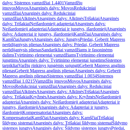
dalys: Sistemos vamzdžiai 1.4401
Vamzdžių
įmovos
Movos
Atsarginės dalys: Movos
Redukciniai
vamzdžiai
Atsarginės dalys: Redukciniai
vamzdžiai
Alkūnės
Atsarginės dalys: Alkūnės
Trišakiai
Atsarginės
dalys: Trišakiai
Neišardomieji adapteriai
Atsarginės dalys:
Neišardomieji adapteriai
Adapteriai ir jungtys, išardomieji
Atsarginės
dalys: Adapteriai ir jungtys, išardomieji
Kamščiai
Atsarginės dalys:
Kamščiai
Jungtys
Atsarginės dalys: Jungtys
Priedai, Geberit Mapress
nerūdijantysis plienas
Atsarginės dalys: Priedai, Geberit Mapress
nerūdijantysis plienas
Sandarikliai vamzdžiams ir fasoninėms
dalims
Tvirtinimo elementai vamzdžiams
Tvirtinimo elementai
jungtims
Atsarginės dalys: Tvirtinimo elementai jungtims
Sistemos
tarpikliai
Varžtų rinkinys jungėmis sujungti
Geberit Mapress anglinis
plienas
Geberit Mapress anglinis plienas
Atsarginės dalys: Geberit
Mapress anglinis plienas
Sistemos vamzdžiai 1.0034
Sistemos
vamzdžiai 1.0215
Vamzdžių įmovos
Movos
Atsarginės dalys:
Movos
Redukciniai vamzdžiai
Atsarginės dalys: Redukciniai
vamzdžiai
Alkūnės
Atsarginės dalys: Alkūnės
Trišakiai
Atsarginės
dalys: Trišakiai
Kryžmės
Atsarginės dalys: Kryžmės
Neišardomieji
adapteriai
Atsarginės dalys: Neišardomieji adapteriai
Adapteriai ir
jungtys, išardomieji
Atsarginės dalys: Adapteriai ir jungtys,
išardomieji
Kompensatoriai
Atsarginės dalys:
Kompensatoriai
Kamščiai
Atsarginės dalys: Kamščiai
Trišakiai
šildymo sistemai
Atsarginės dalys: Trišakiai šildymo sistemai
Šildymo
sistemos jungtys
Atsarginės dalys: Šildymo sistemos jungtys
Priedai,