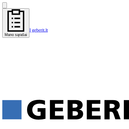
Į geberit.lt
Mano sąrašai