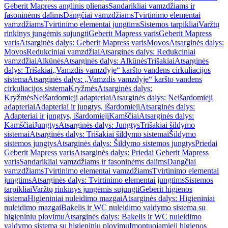
Geberit Mapress anglinis plienas
Sandarikliai vamzdžiams ir
fasoninėms dalims
Dangčiai vamzdžiams
Tvirtinimo elementai
vamzdžiams
Tvirtinimo elementai jungtims
Sistemos tarpikliai
Varžtų
rinkinys jungėmis sujungti
Geberit Mapress varis
Geberit Mapress
varis
Atsarginės dalys: Geberit Mapress varis
Movos
Atsarginės dalys:
Movos
Redukciniai vamzdžiai
Atsarginės dalys: Redukciniai
vamzdžiai
Alkūnės
Atsarginės dalys: Alkūnės
Trišakiai
Atsarginės
dalys: Trišakiai
„Vamzdis vamzdyje“ karšto vandens cirkuliacijos
sistema
Atsarginės dalys: „Vamzdis vamzdyje“ karšto vandens
cirkuliacijos sistema
Kryžmės
Atsarginės dalys:
Kryžmės
Neišardomieji adapteriai
Atsarginės dalys: Neišardomieji
adapteriai
Adapteriai ir jungtys, išardomieji
Atsarginės dalys:
Adapteriai ir jungtys, išardomieji
Kamščiai
Atsarginės dalys:
Kamščiai
Jungtys
Atsarginės dalys: Jungtys
Trišakiai šildymo
sistemai
Atsarginės dalys: Trišakiai šildymo sistemai
Šildymo
sistemos jungtys
Atsarginės dalys: Šildymo sistemos jungtys
Priedai
Geberit Mapress varis
Atsarginės dalys: Priedai Geberit Mapress
varis
Sandarikliai vamzdžiams ir fasoninėms dalims
Dangčiai
vamzdžiams
Tvirtinimo elementai vamzdžiams
Tvirtinimo elementai
jungtims
Atsarginės dalys: Tvirtinimo elementai jungtims
Sistemos
tarpikliai
Varžtų rinkinys jungėmis sujungti
Geberit higienos
sistema
Higieniniai nuleidimo mazgai
Atsarginės dalys: Higieniniai
nuleidimo mazgai
Bakelis ir WC nuleidimo valdymo sistema su
higieniniu plovimu
Atsarginės dalys: Bakelis ir WC nuleidimo
valdymo sistema su higieniniu plovimu
Įmontuojamieji higienos