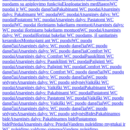
puodams su apiplovimo funkcija
Eksploatacinės medžiagos
WC
puodai ir WC puodų dangčiai
Pakabinami WC puodai
Atsarginės
dalys: Pakabinami WC puodai
WC puodai
Atsarginės dalys: WC
puodai
Pastatomi WC puodai
Atsarginės dalys: Pastatomi WC
puodai
WC puodai išoriniams bakeliams montuoti
Atsarginės dalys:
WC puodai išoriniams bakeliams montuoti
WC puodai
Atsarginės
dalys: WC puodai
Išoriniai bakeliai WC puodams, iš sanitarinės
keramikos
Montuojami ant WC puodų
WC puodų
dangčiai
Atsarginės dalys: WC puodų dangčiai
WC puodų
dangčiai
Atsarginės dalys: WC puodų dangčiai
Comfort WC
puodai
Atsarginės dalys: Comfort WC puodai
Paaukštinti WC
puodai
Atsarginės dalys: Paaukštinti WC puodai
Pailginti WC
puodai
Atsarginės dalys: Pailginti WC puodai
Comfort WC puodų
dangčiai
Atsarginės dalys: Comfort WC puodų dangčiai
WC puodų
dangčiai
Atsarginės dalys: WC puodų dangčiai
WC puodų
sėdynės
Atsarginės dalys: WC puodų sėdynės
Vaikiški WC
puodai
Atsarginės dalys: Vaikiški WC puodai
Pakabinami WC
puodai
Atsarginės dalys: Pakabinami WC puodai
Pastatomi WC
puodai
Atsarginės dalys: Pastatomi WC puodai
Vaikiški WC puodų
dangčiai
Atsarginės dalys: Vaikiški WC puodų dangčiai
WC puodų
dangčiai
Atsarginės dalys: WC puodų dangčiai
WC puodų
sėdynės
Atsarginės dalys: WC puodų sėdynės
Bidės
Pakabinamos
bidė
Atsarginės dalys: Pakabinamos bidė
Pastatomos
bidė
Priedai
Atsarginės dalys: Priedai
Vandens nuleidimo mygtukai ir
WC nuleidimo valdymo sistemos
Vandens nuleidimo