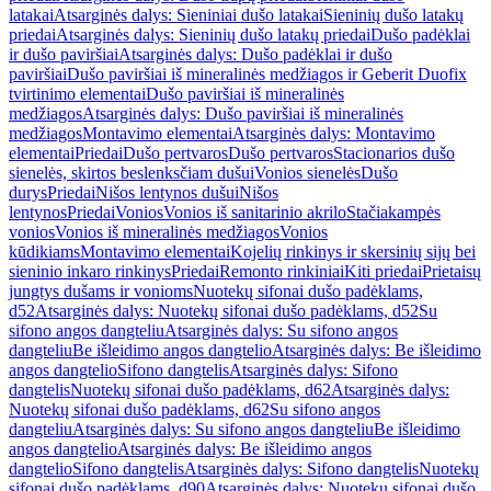
latakai
Atsarginės dalys: Sieniniai dušo latakai
Sieninių dušo latakų
priedai
Atsarginės dalys: Sieninių dušo latakų priedai
Dušo padėklai
ir dušo paviršiai
Atsarginės dalys: Dušo padėklai ir dušo
paviršiai
Dušo paviršiai iš mineralinės medžiagos ir Geberit Duofix
tvirtinimo elementai
Dušo paviršiai iš mineralinės
medžiagos
Atsarginės dalys: Dušo paviršiai iš mineralinės
medžiagos
Montavimo elementai
Atsarginės dalys: Montavimo
elementai
Priedai
Dušo pertvaros
Dušo pertvaros
Stacionarios dušo
sienelės, skirtos beslenksčiam dušui
Vonios sienelės
Dušo
durys
Priedai
Nišos lentynos dušui
Nišos
lentynos
Priedai
Vonios
Vonios iš sanitarinio akrilo
Stačiakampės
vonios
Vonios iš mineralinės medžiagos
Vonios
kūdikiams
Montavimo elementai
Kojelių rinkinys ir skersinių sijų bei
sieninio inkaro rinkinys
Priedai
Remonto rinkiniai
Kiti priedai
Prietaisų
jungtys dušams ir vonioms
Nuotekų sifonai dušo padėklams,
d52
Atsarginės dalys: Nuotekų sifonai dušo padėklams, d52
Su
sifono angos dangteliu
Atsarginės dalys: Su sifono angos
dangteliu
Be išleidimo angos dangtelio
Atsarginės dalys: Be išleidimo
angos dangtelio
Sifono dangtelis
Atsarginės dalys: Sifono
dangtelis
Nuotekų sifonai dušo padėklams, d62
Atsarginės dalys:
Nuotekų sifonai dušo padėklams, d62
Su sifono angos
dangteliu
Atsarginės dalys: Su sifono angos dangteliu
Be išleidimo
angos dangtelio
Atsarginės dalys: Be išleidimo angos
dangtelio
Sifono dangtelis
Atsarginės dalys: Sifono dangtelis
Nuotekų
sifonai dušo padėklams, d90
Atsarginės dalys: Nuotekų sifonai dušo