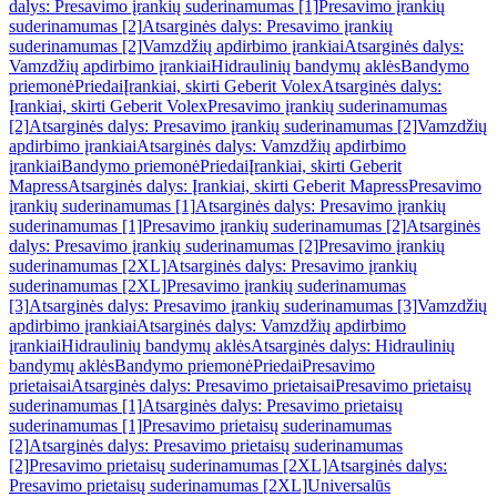
dalys: Presavimo įrankių suderinamumas [1]
Presavimo įrankių
suderinamumas [2]
Atsarginės dalys: Presavimo įrankių
suderinamumas [2]
Vamzdžių apdirbimo įrankiai
Atsarginės dalys:
Vamzdžių apdirbimo įrankiai
Hidraulinių bandymų aklės
Bandymo
priemonė
Priedai
Įrankiai, skirti Geberit Volex
Atsarginės dalys:
Įrankiai, skirti Geberit Volex
Presavimo įrankių suderinamumas
[2]
Atsarginės dalys: Presavimo įrankių suderinamumas [2]
Vamzdžių
apdirbimo įrankiai
Atsarginės dalys: Vamzdžių apdirbimo
įrankiai
Bandymo priemonė
Priedai
Įrankiai, skirti Geberit
Mapress
Atsarginės dalys: Įrankiai, skirti Geberit Mapress
Presavimo
įrankių suderinamumas [1]
Atsarginės dalys: Presavimo įrankių
suderinamumas [1]
Presavimo įrankių suderinamumas [2]
Atsarginės
dalys: Presavimo įrankių suderinamumas [2]
Presavimo įrankių
suderinamumas [2XL]
Atsarginės dalys: Presavimo įrankių
suderinamumas [2XL]
Presavimo įrankių suderinamumas
[3]
Atsarginės dalys: Presavimo įrankių suderinamumas [3]
Vamzdžių
apdirbimo įrankiai
Atsarginės dalys: Vamzdžių apdirbimo
įrankiai
Hidraulinių bandymų aklės
Atsarginės dalys: Hidraulinių
bandymų aklės
Bandymo priemonė
Priedai
Presavimo
prietaisai
Atsarginės dalys: Presavimo prietaisai
Presavimo prietaisų
suderinamumas [1]
Atsarginės dalys: Presavimo prietaisų
suderinamumas [1]
Presavimo prietaisų suderinamumas
[2]
Atsarginės dalys: Presavimo prietaisų suderinamumas
[2]
Presavimo prietaisų suderinamumas [2XL]
Atsarginės dalys:
Presavimo prietaisų suderinamumas [2XL]
Universalūs