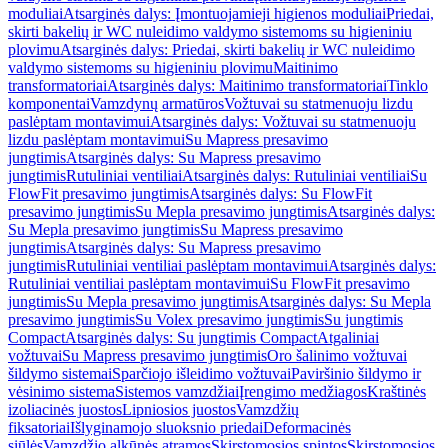
moduliai
Atsarginės dalys: Įmontuojamieji higienos moduliai
Priedai,
skirti bakelių ir WC nuleidimo valdymo sistemoms su higieniniu
plovimu
Atsarginės dalys: Priedai, skirti bakelių ir WC nuleidimo
valdymo sistemoms su higieniniu plovimu
Maitinimo
transformatoriai
Atsarginės dalys: Maitinimo transformatoriai
Tinklo
komponentai
Vamzdynų armatūros
Vožtuvai su statmenuoju lizdu
paslėptam montavimui
Atsarginės dalys: Vožtuvai su statmenuoju
lizdu paslėptam montavimui
Su Mapress presavimo
jungtimis
Atsarginės dalys: Su Mapress presavimo
jungtimis
Rutuliniai ventiliai
Atsarginės dalys: Rutuliniai ventiliai
Su
FlowFit presavimo jungtimis
Atsarginės dalys: Su FlowFit
presavimo jungtimis
Su Mepla presavimo jungtimis
Atsarginės dalys:
Su Mepla presavimo jungtimis
Su Mapress presavimo
jungtimis
Atsarginės dalys: Su Mapress presavimo
jungtimis
Rutuliniai ventiliai paslėptam montavimui
Atsarginės dalys:
Rutuliniai ventiliai paslėptam montavimui
Su FlowFit presavimo
jungtimis
Su Mepla presavimo jungtimis
Atsarginės dalys: Su Mepla
presavimo jungtimis
Su Volex presavimo jungtimis
Su jungtimis
Compact
Atsarginės dalys: Su jungtimis Compact
Atgaliniai
vožtuvai
Su Mapress presavimo jungtimis
Oro šalinimo vožtuvai
šildymo sistemai
Sparčiojo išleidimo vožtuvai
Paviršinio šildymo ir
vėsinimo sistema
Sistemos vamzdžiai
Įrengimo medžiagos
Kraštinės
izoliacinės juostos
Lipniosios juostos
Vamzdžių
fiksatoriai
Išlyginamojo sluoksnio priedai
Deformacinės
siūlės
Vamzdžio alkūnės atramos
Skirstomosios spintos
Skirstomosios