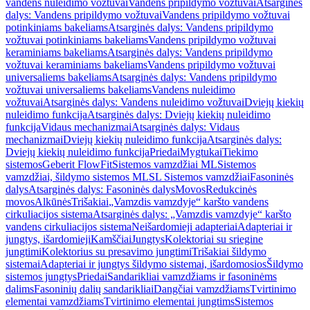
vandens nuleidimo vožtuvai
Vandens pripildymo vožtuvai
Atsarginės
dalys: Vandens pripildymo vožtuvai
Vandens pripildymo vožtuvai
potinkiniams bakeliams
Atsarginės dalys: Vandens pripildymo
vožtuvai potinkiniams bakeliams
Vandens pripildymo vožtuvai
keraminiams bakeliams
Atsarginės dalys: Vandens pripildymo
vožtuvai keraminiams bakeliams
Vandens pripildymo vožtuvai
universaliems bakeliams
Atsarginės dalys: Vandens pripildymo
vožtuvai universaliems bakeliams
Vandens nuleidimo
vožtuvai
Atsarginės dalys: Vandens nuleidimo vožtuvai
Dviejų kiekių
nuleidimo funkcija
Atsarginės dalys: Dviejų kiekių nuleidimo
funkcija
Vidaus mechanizmai
Atsarginės dalys: Vidaus
mechanizmai
Dviejų kiekių nuleidimo funkcija
Atsarginės dalys:
Dviejų kiekių nuleidimo funkcija
Priedai
Mygtukai
Tiekimo
sistemos
Geberit FlowFit
Sistemos vamzdžiai ML
Sistemos
vamzdžiai, šildymo sistemos ML
SL Sistemos vamzdžiai
Fasoninės
dalys
Atsarginės dalys: Fasoninės dalys
Movos
Redukcinės
movos
Alkūnės
Trišakiai
„Vamzdis vamzdyje“ karšto vandens
cirkuliacijos sistema
Atsarginės dalys: „Vamzdis vamzdyje“ karšto
vandens cirkuliacijos sistema
Neišardomieji adapteriai
Adapteriai ir
jungtys, išardomieji
Kamščiai
Jungtys
Kolektoriai su sriegine
jungtimi
Kolektorius su presavimo jungtimi
Trišakiai šildymo
sistemai
Adapteriai ir jungtys šildymo sistemai, išardomosios
Šildymo
sistemos jungtys
Priedai
Sandarikliai vamzdžiams ir fasoninėms
dalims
Fasoninių dalių sandarikliai
Dangčiai vamzdžiams
Tvirtinimo
elementai vamzdžiams
Tvirtinimo elementai jungtims
Sistemos