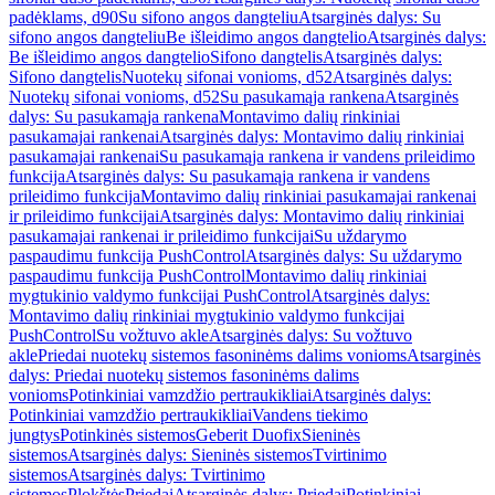
padėklams, d90
Su sifono angos dangteliu
Atsarginės dalys: Su
sifono angos dangteliu
Be išleidimo angos dangtelio
Atsarginės dalys:
Be išleidimo angos dangtelio
Sifono dangtelis
Atsarginės dalys:
Sifono dangtelis
Nuotekų sifonai vonioms, d52
Atsarginės dalys:
Nuotekų sifonai vonioms, d52
Su pasukamąja rankena
Atsarginės
dalys: Su pasukamąja rankena
Montavimo dalių rinkiniai
pasukamajai rankenai
Atsarginės dalys: Montavimo dalių rinkiniai
pasukamajai rankenai
Su pasukamąja rankena ir vandens prileidimo
funkcija
Atsarginės dalys: Su pasukamąja rankena ir vandens
prileidimo funkcija
Montavimo dalių rinkiniai pasukamajai rankenai
ir prileidimo funkcijai
Atsarginės dalys: Montavimo dalių rinkiniai
pasukamajai rankenai ir prileidimo funkcijai
Su uždarymo
paspaudimu funkcija PushControl
Atsarginės dalys: Su uždarymo
paspaudimu funkcija PushControl
Montavimo dalių rinkiniai
mygtukinio valdymo funkcijai PushControl
Atsarginės dalys:
Montavimo dalių rinkiniai mygtukinio valdymo funkcijai
PushControl
Su vožtuvo akle
Atsarginės dalys: Su vožtuvo
akle
Priedai nuotekų sistemos fasoninėms dalims vonioms
Atsarginės
dalys: Priedai nuotekų sistemos fasoninėms dalims
vonioms
Potinkiniai vamzdžio pertraukikliai
Atsarginės dalys:
Potinkiniai vamzdžio pertraukikliai
Vandens tiekimo
jungtys
Potinkinės sistemos
Geberit Duofix
Sieninės
sistemos
Atsarginės dalys: Sieninės sistemos
Tvirtinimo
sistemos
Atsarginės dalys: Tvirtinimo
sistemos
Plokštės
Priedai
Atsarginės dalys: Priedai
Potinkiniai