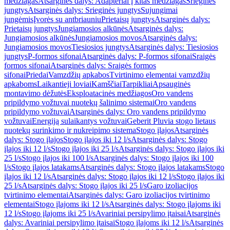
medžiagas
Atsarginės dalys: Adapteriai į kitas medžiagas
Srieginės
jungtys
Atsarginės dalys: Srieginės jungtys
Sujungimai
jungėmis
Įvorės su antbriauniu
Prietaisų jungtys
Atsarginės dalys:
Prietaisų jungtys
Jungiamosios alkūnės
Atsarginės dalys:
Jungiamosios alkūnės
Jungiamosios movos
Atsarginės dalys:
Jungiamosios movos
Tiesiosios jungtys
Atsarginės dalys: Tiesiosios
jungtys
P-formos sifonai
Atsarginės dalys: P-formos sifonai
Sraigės
formos sifonai
Atsarginės dalys: Sraigės formos
sifonai
Priedai
Vamzdžių apkabos
Tvirtinimo elementai vamzdžių
apkaboms
Laikantieji loviai
Kamščiai
Tarpikliai
Apsauginės
montavimo dėžutės
Eksploatacinės medžiagos
Oro vandens
pripildymo vožtuvai nuotekų šalinimo sistemai
Oro vandens
pripildymo vožtuvai
Atsarginės dalys: Oro vandens pripildymo
vožtuvai
Energiją sulaikantys vožtuvai
Geberit Pluvia stogo lietaus
nuotekų surinkimo ir nukreipimo sistema
Stogo įlajos
Atsarginės
dalys: Stogo įlajos
Stogo įlajos iki 12 l/s
Atsarginės dalys: Stogo
įlajos iki 12 l/s
Stogo įlajos iki 25 l/s
Atsarginės dalys: Stogo įlajos iki
25 l/s
Stogo įlajos iki 100 l/s
Atsarginės dalys: Stogo įlajos iki 100
l/s
Stogo įlajos latakams
Atsarginės dalys: Stogo įlajos latakams
Stogo
įlajos iki 12 l/s
Atsarginės dalys: Stogo įlajos iki 12 l/s
Stogo įlajos iki
25 l/s
Atsarginės dalys: Stogo įlajos iki 25 l/s
Garo izoliacijos
tvirtinimo elementai
Atsarginės dalys: Garo izoliacijos tvirtinimo
elementai
Stogo įlajoms iki 12 l/s
Atsarginės dalys: Stogo įlajoms iki
12 l/s
Stogo įlajoms iki 25 l/s
Avariniai persipylimo įtaisai
Atsarginės
dalys: Avariniai persipylimo įtaisai
Stogo įlajoms iki 12 l/s
Atsarginės