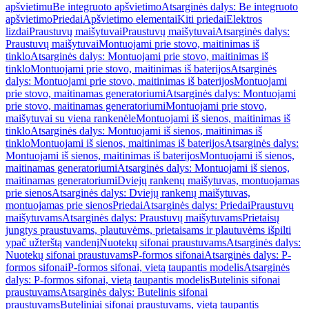
apšvietimu
Be integruoto apšvietimo
Atsarginės dalys: Be integruoto
apšvietimo
Priedai
Apšvietimo elementai
Kiti priedai
Elektros
lizdai
Praustuvų maišytuvai
Praustuvų maišytuvai
Atsarginės dalys:
Praustuvų maišytuvai
Montuojami prie stovo, maitinimas iš
tinklo
Atsarginės dalys: Montuojami prie stovo, maitinimas iš
tinklo
Montuojami prie stovo, maitinimas iš baterijos
Atsarginės
dalys: Montuojami prie stovo, maitinimas iš baterijos
Montuojami
prie stovo, maitinamas generatoriumi
Atsarginės dalys: Montuojami
prie stovo, maitinamas generatoriumi
Montuojami prie stovo,
maišytuvai su viena rankenėle
Montuojami iš sienos, maitinimas iš
tinklo
Atsarginės dalys: Montuojami iš sienos, maitinimas iš
tinklo
Montuojami iš sienos, maitinimas iš baterijos
Atsarginės dalys:
Montuojami iš sienos, maitinimas iš baterijos
Montuojami iš sienos,
maitinamas generatoriumi
Atsarginės dalys: Montuojami iš sienos,
maitinamas generatoriumi
Dviejų rankenų maišytuvas, montuojamas
prie sienos
Atsarginės dalys: Dviejų rankenų maišytuvas,
montuojamas prie sienos
Priedai
Atsarginės dalys: Priedai
Praustuvų
maišytuvams
Atsarginės dalys: Praustuvų maišytuvams
Prietaisų
jungtys praustuvams, plautuvėms, prietaisams ir plautuvėms išpilti
ypač užterštą vandenį
Nuotekų sifonai praustuvams
Atsarginės dalys:
Nuotekų sifonai praustuvams
P-formos sifonai
Atsarginės dalys: P-
formos sifonai
P-formos sifonai, vietą taupantis modelis
Atsarginės
dalys: P-formos sifonai, vietą taupantis modelis
Butelinis sifonai
praustuvams
Atsarginės dalys: Butelinis sifonai
praustuvams
Buteliniai sifonai praustuvams, vietą taupantis