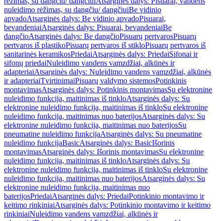
rėžimas, su dangčiu/ dangčiui
Atsarginės dalys: Pisuarai, vandens
nuleidimo rėžimas, su dangčiu/ dangčiui
Be vidinio
apvado
Atsarginės dalys: Be vidinio apvado
Pisuarai,
bevandeniai
Atsarginės dalys: Pisuarai, bevandeniai
Be
dangčio
Atsarginės dalys: Be dangčio
Pisuarų pertvaros
Pisuarų
pertvaros iš plastiko
Pisuarų pertvaros iš stiklo
Pisuarų pertvaros iš
sanitarinės keramikos
Priedai
Atsarginės dalys: Priedai
Sifonai ir
sifonų priedai
Nuleidimo vandens vamzdžiai, alkūnės ir
adapteriai
Atsarginės dalys: Nuleidimo vandens vamzdžiai, alkūnės
ir adapteriai
Tvirtinimai
Pisuarų valdymo sistemos
Potinkinis
montavimas
Atsarginės dalys: Potinkinis montavimas
Su elektronine
nuleidimo funkcija, maitinimas iš tinklo
Atsarginės dalys: Su
elektronine nuleidimo funkcija, maitinimas iš tinklo
Su elektronine
nuleidimo funkcija, maitinimas nuo baterijos
Atsarginės dalys: Su
elektronine nuleidimo funkcija, maitinimas nuo baterijos
Su
pneumatine nuleidimo funkcija
Atsarginės dalys: Su pneumatine
nuleidimo funkcija
Basic
Atsarginės dalys: Basic
Išorinis
montavimas
Atsarginės dalys: Išorinis montavimas
Su elektronine
nuleidimo funkcija, maitinimas iš tinklo
Atsarginės dalys: Su
elektronine nuleidimo funkcija, maitinimas iš tinklo
Su elektronine
nuleidimo funkcija, maitinimas nuo baterijos
Atsarginės dalys: Su
elektronine nuleidimo funkcija, maitinimas nuo
baterijos
Priedai
Atsarginės dalys: Priedai
Potinkinio montavimo ir
keitimo rinkiniai
Atsarginės dalys: Potinkinio montavimo ir keitimo
rinkiniai
Nuleidimo vandens vamzdžiai, alkūnės ir