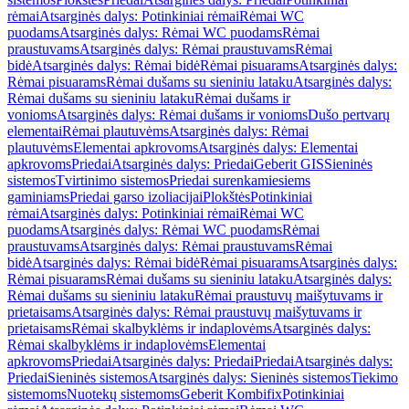
rėmai
Atsarginės dalys: Potinkiniai rėmai
Rėmai WC
puodams
Atsarginės dalys: Rėmai WC puodams
Rėmai
praustuvams
Atsarginės dalys: Rėmai praustuvams
Rėmai
bidė
Atsarginės dalys: Rėmai bidė
Rėmai pisuarams
Atsarginės dalys:
Rėmai pisuarams
Rėmai dušams su sieniniu lataku
Atsarginės dalys:
Rėmai dušams su sieniniu lataku
Rėmai dušams ir
vonioms
Atsarginės dalys: Rėmai dušams ir vonioms
Dušo pertvarų
elementai
Rėmai plautuvėms
Atsarginės dalys: Rėmai
plautuvėms
Elementai apkrovoms
Atsarginės dalys: Elementai
apkrovoms
Priedai
Atsarginės dalys: Priedai
Geberit GIS
Sieninės
sistemos
Tvirtinimo sistemos
Priedai surenkamiesiems
gaminiams
Priedai garso izoliacijai
Plokštės
Potinkiniai
rėmai
Atsarginės dalys: Potinkiniai rėmai
Rėmai WC
puodams
Atsarginės dalys: Rėmai WC puodams
Rėmai
praustuvams
Atsarginės dalys: Rėmai praustuvams
Rėmai
bidė
Atsarginės dalys: Rėmai bidė
Rėmai pisuarams
Atsarginės dalys:
Rėmai pisuarams
Rėmai dušams su sieniniu lataku
Atsarginės dalys:
Rėmai dušams su sieniniu lataku
Rėmai praustuvų maišytuvams ir
prietaisams
Atsarginės dalys: Rėmai praustuvų maišytuvams ir
prietaisams
Rėmai skalbyklėms ir indaplovėms
Atsarginės dalys:
Rėmai skalbyklėms ir indaplovėms
Elementai
apkrovoms
Priedai
Atsarginės dalys: Priedai
Priedai
Atsarginės dalys:
Priedai
Sieninės sistemos
Atsarginės dalys: Sieninės sistemos
Tiekimo
sistemoms
Nuotekų sistemoms
Geberit Kombifix
Potinkiniai