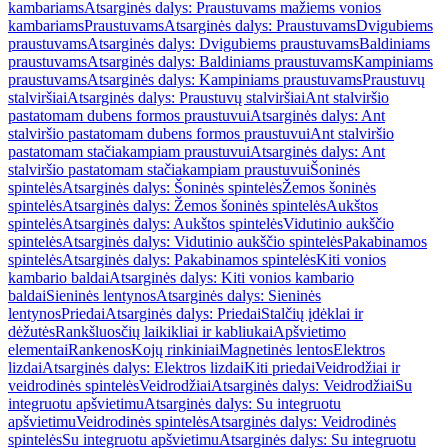
kambariams
Atsarginės dalys: Praustuvams mažiems vonios
kambariams
Praustuvams
Atsarginės dalys: Praustuvams
Dvigubiems
praustuvams
Atsarginės dalys: Dvigubiems praustuvams
Baldiniams
praustuvams
Atsarginės dalys: Baldiniams praustuvams
Kampiniams
praustuvams
Atsarginės dalys: Kampiniams praustuvams
Praustuvų
stalviršiai
Atsarginės dalys: Praustuvų stalviršiai
Ant stalviršio
pastatomam dubens formos praustuvui
Atsarginės dalys: Ant
stalviršio pastatomam dubens formos praustuvui
Ant stalviršio
pastatomam stačiakampiam praustuvui
Atsarginės dalys: Ant
stalviršio pastatomam stačiakampiam praustuvui
Šoninės
spintelės
Atsarginės dalys: Šoninės spintelės
Žemos šoninės
spintelės
Atsarginės dalys: Žemos šoninės spintelės
Aukštos
spintelės
Atsarginės dalys: Aukštos spintelės
Vidutinio aukščio
spintelės
Atsarginės dalys: Vidutinio aukščio spintelės
Pakabinamos
spintelės
Atsarginės dalys: Pakabinamos spintelės
Kiti vonios
kambario baldai
Atsarginės dalys: Kiti vonios kambario
baldai
Sieninės lentynos
Atsarginės dalys: Sieninės
lentynos
Priedai
Atsarginės dalys: Priedai
Stalčių įdėklai ir
dėžutės
Rankšluosčių laikikliai ir kabliukai
Apšvietimo
elementai
Rankenos
Kojų rinkiniai
Magnetinės lentos
Elektros
lizdai
Atsarginės dalys: Elektros lizdai
Kiti priedai
Veidrodžiai ir
veidrodinės spintelės
Veidrodžiai
Atsarginės dalys: Veidrodžiai
Su
integruotu apšvietimu
Atsarginės dalys: Su integruotu
apšvietimu
Veidrodinės spintelės
Atsarginės dalys: Veidrodinės
spintelės
Su integruotu apšvietimu
Atsarginės dalys: Su integruotu