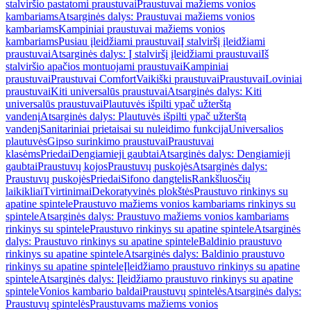
stalviršio pastatomi praustuvai
Praustuvai mažiems vonios
kambariams
Atsarginės dalys: Praustuvai mažiems vonios
kambariams
Kampiniai praustuvai mažiems vonios
kambariams
Pusiau įleidžiami praustuvai
Į stalviršį įleidžiami
praustuvai
Atsarginės dalys: Į stalviršį įleidžiami praustuvai
Iš
stalviršio apačios montuojami praustuvai
Kampiniai
praustuvai
Praustuvai Comfort
Vaikiški praustuvai
Praustuvai
Loviniai
praustuvai
Kiti universalūs praustuvai
Atsarginės dalys: Kiti
universalūs praustuvai
Plautuvės išpilti ypač užterštą
vandenį
Atsarginės dalys: Plautuvės išpilti ypač užterštą
vandenį
Sanitariniai prietaisai su nuleidimo funkcija
Universalios
plautuvės
Gipso surinkimo praustuvai
Praustuvai
klasėms
Priedai
Dengiamieji gaubtai
Atsarginės dalys: Dengiamieji
gaubtai
Praustuvų kojos
Praustuvų puskojės
Atsarginės dalys:
Praustuvų puskojės
Priedai
Sifono dangtelis
Rankšluosčių
laikikliai
Tvirtinimai
Dekoratyvinės plokštės
Praustuvo rinkinys su
apatine spintele
Praustuvo mažiems vonios kambariams rinkinys su
spintele
Atsarginės dalys: Praustuvo mažiems vonios kambariams
rinkinys su spintele
Praustuvo rinkinys su apatine spintele
Atsarginės
dalys: Praustuvo rinkinys su apatine spintele
Baldinio praustuvo
rinkinys su apatine spintele
Atsarginės dalys: Baldinio praustuvo
rinkinys su apatine spintele
Įleidžiamo praustuvo rinkinys su apatine
spintele
Atsarginės dalys: Įleidžiamo praustuvo rinkinys su apatine
spintele
Vonios kambario baldai
Praustuvų spintelės
Atsarginės dalys:
Praustuvų spintelės
Praustuvams mažiems vonios