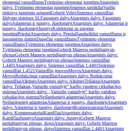
elementai vamzdžiams
Tvirtinimo elementai jungtims
Atsarginės
dalys: Tvirtinimo elementai jungtims
Sistemos tarpikliai
Varžtų
rinkinys jungėmis sujungti
Geberit Volex
Sistemos vamzdžiai,
šildymo sistemos SL
Fasoninės dalys
Atsarginės dalys: Fasoninės
dalys
Adapteriai ir jungtys, išardomieji
Atsarginės dalys: Adapteriai ir
jungtys, išardomieji
Jungtys
Kolektoriai su sriegine
jungtimi
Priedai
Atsarginės dalys: Priedai
Sandarikliai vamzdžiams ir
fasoninėms dalims
Dangčiai vamzdžiams
Tvirtinimo elementai
vamzdžiams
Tvirtinimo elementai jungtims
Atsarginės dalys:
Tvirtinimo elementai jungtims
Geberit Mapress nerūdijantysis
plienas
Geberit Mapress nerūdijantysis plienas
Atsarginės dalys:
Geberit Mapress nerūdijantysis plienas
Sistemos vamzdžiai
1.4401
Atsarginės dalys: Sistemos vamzdžiai 1.4401
Sistemos
vamzdžiai 1.4521
Vamzdžių įmovos
Movos
Atsarginės dalys:
Movos
Redukciniai vamzdžiai
Atsarginės dalys: Redukciniai
vamzdžiai
Alkūnės
Atsarginės dalys: Alkūnės
Trišakiai
Atsarginės
dalys: Trišakiai
„Vamzdis vamzdyje“ karšto vandens cirkuliacijos
sistema
Atsarginės dalys: „Vamzdis vamzdyje“ karšto vandens
cirkuliacijos sistema
Neišardomieji adapteriai
Atsarginės dalys:
Neišardomieji adapteriai
Adapteriai ir jungtys, išardomieji
Atsarginės
dalys: Adapteriai ir jungtys, išardomieji
Kompensatoriai
Atsarginės
dalys: Kompensatoriai
Kamščiai
Atsarginės dalys:
Kamščiai
Jungtys
Atsarginės dalys: Jungtys
Geberit Mapress
nerūdijantysis plienas, dujos
Atsarginės dalys: Geberit Mapress
nerūdijantysis plienas, dujos
Sistemos vamzdžiai 1.4401
Atsarginės