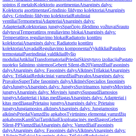
spintos iš metalo
Kolektorių asortimentas
Atsarginės dalys:
Kolektorių asortimentas
Grindinio šildymo kolektoriai
Atsarginės
dalys: Grindinio šildymo kolektoriai
Rutuliniai
ventiliai
Termometrai
Adapteriai
Atsarginės dalys:
Adapteriai
Kolektoriaus jungtys
Sparčiojo išleidimo vožtuvai
Srauto
dalytuvai
Temperatūros reguliavimo blokai
Atsarginės dalys:
Temperatūros reguliavimo blokai
Radiatorių kontūrų
kolektoriai
Atsarginės dalys: Radiatorių kontūrų
kolektoriai
Apvadai
Reguliavimo komponentai
Vykdikliai
Patalpos
termostatai
Pagrindiniai valdikliai
Ryšio
moduliai
Jutikliai
Transformatoriai
Priedai
Skirstytuvo izoliacija
Pastato
nuotekų šalinimo sistemos
Geberit Silent-db20
Vamzdžiai
Fasoninės
dalys
Atsarginės dalys: Fasoninės dalys
Alkūnės
Trišakiai
Atsarginės
dalys: Trišakiai
Redukciniai vamzdžiai
Pravalos
Atsarginės dalys:
Pravalos
SuperTube fasoninės dalys
Alkūnės
Specialios fasoninės
dalys
Jungtys
Atsarginės dalys: Jungtys
Suvirinamos jungtys
Movinės
jungtys
Atsarginės dalys: Movinės jungtys
Suspaudžiamosios
jungtys
Adapteriai į kitas medžiagas
Atsarginės dalys: Adapteriai į
kitas medžiagas
Prietaisų jungtys
Atsarginės dalys: Prietaisų
jungtys
Jungiamosios alkūnės
Atsarginės dalys: Jungiamosios
alkūnės
Priedai
Vamzdžių apkabos
Tvirtinimo elementai vamzdžių
apkaboms
Kamščiai
Tarpikliai
Eksploatacinės medžiagos
Geberit
Silent-PP
Vamzdžiai
Atsarginės dalys: Vamzdžiai
Fasoninės
dalys
Atsarginės dalys: Fasoninės dalys
Alkūnės
Atsarginės dalys:
Alkūnės
Trišakiai
Atsarginės dalys: Trišakiai
Redukciniai