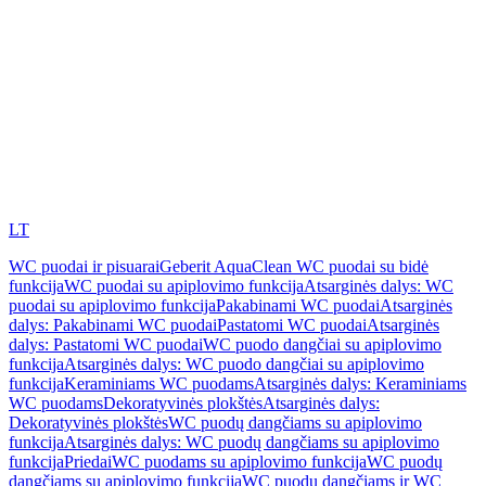
LT
WC puodai ir pisuarai
Geberit AquaClean WC puodai su bidė
funkcija
WC puodai su apiplovimo funkcija
Atsarginės dalys: WC
puodai su apiplovimo funkcija
Pakabinami WC puodai
Atsarginės
dalys: Pakabinami WC puodai
Pastatomi WC puodai
Atsarginės
dalys: Pastatomi WC puodai
WC puodo dangčiai su apiplovimo
funkcija
Atsarginės dalys: WC puodo dangčiai su apiplovimo
funkcija
Keraminiams WC puodams
Atsarginės dalys: Keraminiams
WC puodams
Dekoratyvinės plokštės
Atsarginės dalys:
Dekoratyvinės plokštės
WC puodų dangčiams su apiplovimo
funkcija
Atsarginės dalys: WC puodų dangčiams su apiplovimo
funkcija
Priedai
WC puodams su apiplovimo funkcija
WC puodų
dangčiams su apiplovimo funkcija
WC puodų dangčiams ir WC