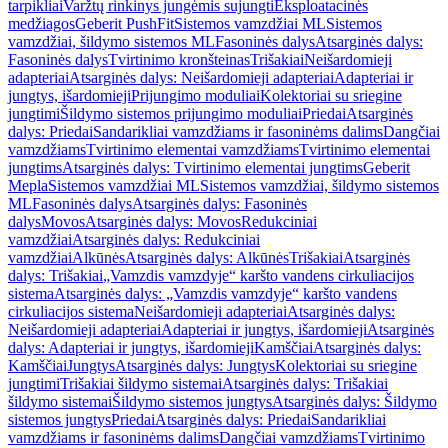
tarpikliai
Varžtų rinkinys jungėmis sujungti
Eksploatacinės
medžiagos
Geberit PushFit
Sistemos vamzdžiai ML
Sistemos
vamzdžiai, šildymo sistemos ML
Fasoninės dalys
Atsarginės dalys:
Fasoninės dalys
Tvirtinimo kronšteinas
Trišakiai
Neišardomieji
adapteriai
Atsarginės dalys: Neišardomieji adapteriai
Adapteriai ir
jungtys, išardomieji
Prijungimo moduliai
Kolektoriai su sriegine
jungtimi
Šildymo sistemos prijungimo moduliai
Priedai
Atsarginės
dalys: Priedai
Sandarikliai vamzdžiams ir fasoninėms dalims
Dangčiai
vamzdžiams
Tvirtinimo elementai vamzdžiams
Tvirtinimo elementai
jungtims
Atsarginės dalys: Tvirtinimo elementai jungtims
Geberit
Mepla
Sistemos vamzdžiai ML
Sistemos vamzdžiai, šildymo sistemos
ML
Fasoninės dalys
Atsarginės dalys: Fasoninės
dalys
Movos
Atsarginės dalys: Movos
Redukciniai
vamzdžiai
Atsarginės dalys: Redukciniai
vamzdžiai
Alkūnės
Atsarginės dalys: Alkūnės
Trišakiai
Atsarginės
dalys: Trišakiai
„Vamzdis vamzdyje“ karšto vandens cirkuliacijos
sistema
Atsarginės dalys: „Vamzdis vamzdyje“ karšto vandens
cirkuliacijos sistema
Neišardomieji adapteriai
Atsarginės dalys:
Neišardomieji adapteriai
Adapteriai ir jungtys, išardomieji
Atsarginės
dalys: Adapteriai ir jungtys, išardomieji
Kamščiai
Atsarginės dalys:
Kamščiai
Jungtys
Atsarginės dalys: Jungtys
Kolektoriai su sriegine
jungtimi
Trišakiai šildymo sistemai
Atsarginės dalys: Trišakiai
šildymo sistemai
Šildymo sistemos jungtys
Atsarginės dalys: Šildymo
sistemos jungtys
Priedai
Atsarginės dalys: Priedai
Sandarikliai
vamzdžiams ir fasoninėms dalims
Dangčiai vamzdžiams
Tvirtinimo