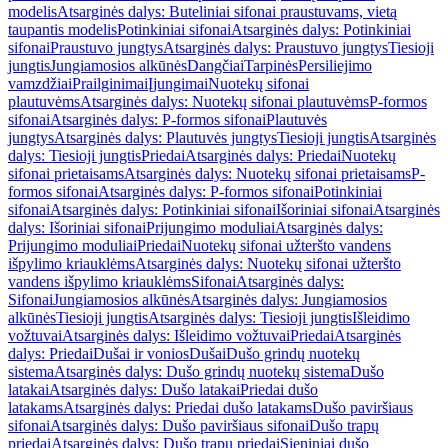
modelis
Atsarginės dalys: Buteliniai sifonai praustuvams, vietą
taupantis modelis
Potinkiniai sifonai
Atsarginės dalys: Potinkiniai
sifonai
Praustuvo jungtys
Atsarginės dalys: Praustuvo jungtys
Tiesioji
jungtis
Jungiamosios alkūnės
Dangčiai
Tarpinės
Persiliejimo
vamzdžiai
Prailginimai
Įjungimai
Nuotekų sifonai
plautuvėms
Atsarginės dalys: Nuotekų sifonai plautuvėms
P-formos
sifonai
Atsarginės dalys: P-formos sifonai
Plautuvės
jungtys
Atsarginės dalys: Plautuvės jungtys
Tiesioji jungtis
Atsarginės
dalys: Tiesioji jungtis
Priedai
Atsarginės dalys: Priedai
Nuotekų
sifonai prietaisams
Atsarginės dalys: Nuotekų sifonai prietaisams
P-
formos sifonai
Atsarginės dalys: P-formos sifonai
Potinkiniai
sifonai
Atsarginės dalys: Potinkiniai sifonai
Išoriniai sifonai
Atsarginės
dalys: Išoriniai sifonai
Prijungimo moduliai
Atsarginės dalys:
Prijungimo moduliai
Priedai
Nuotekų sifonai užteršto vandens
išpylimo kriauklėms
Atsarginės dalys: Nuotekų sifonai užteršto
vandens išpylimo kriauklėms
Sifonai
Atsarginės dalys:
Sifonai
Jungiamosios alkūnės
Atsarginės dalys: Jungiamosios
alkūnės
Tiesioji jungtis
Atsarginės dalys: Tiesioji jungtis
Išleidimo
vožtuvai
Atsarginės dalys: Išleidimo vožtuvai
Priedai
Atsarginės
dalys: Priedai
Dušai ir vonios
Dušai
Dušo grindų nuotekų
sistema
Atsarginės dalys: Dušo grindų nuotekų sistema
Dušo
latakai
Atsarginės dalys: Dušo latakai
Priedai dušo
latakams
Atsarginės dalys: Priedai dušo latakams
Dušo paviršiaus
sifonai
Atsarginės dalys: Dušo paviršiaus sifonai
Dušo trapų
priedai
Atsarginės dalys: Dušo trapų priedai
Sieniniai dušo