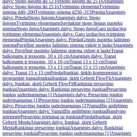
dalys: Stogo įlajoms iki 12 l/s
Stogo įlajoms iki 25 l/s
Atsarginės
dalys: Stogo įlajoms iki 25 l/s
Tvirtinimo elementai
Tvirtinimo
sistema d40–200
Tvirtinimo sistema d250–315
Priedai
Atsarginės
dalys: Priedai
Stogo įlajoms
Atsarginės dalys: Stogo
įlajoms
Tvirtinimo elementams
Savitakinė stogo lietaus nuotekų
sistema
Stogo įlajos
Atsarginės dalys: Stogo įlajos
Garo izoliacijos
tvirtinimo elementai
Atsarginės dalys: Garo izoliacijos tvirtinimo
elementai
Priedai
Atsarginės dalys: Priedai
Grindų nuotekų šalinimo
sistema
Paviršinė nuotekų šalinimo sistema viduje ir lauke
Atsarginės
dalys: Paviršinė nuotekų šalinimo sistema viduje ir lauke
Trapai
balkonams ir terasoms, 10 x 10 cm
Atsarginės dalys: Trapai
balkonams ir terasoms, 10 x 10 cm
Trapai 13 x 13 cm
Trapai
balkonams ir terasoms, 13 x 13 cm
Trapai 15 x 15 cm
Atsarginės
dalys: Trapai 15 x 15 cm
Priedai
Įrankiai, tinklo komponentai ir
programinė įranga
Įrankiai
Įrankiai, skirti Geberit FlowFit
Atsarginės
dalys: Įrankiai, skirti Geberit FlowFit
Rankiniai presavimo
įrankiai
Atsarginės dalys: Rankiniai presavimo įrankiai
Presavimo
įrankių suderinamumas [1]
Atsarginės dalys: Presavimo įrankių
suderinamumas [1]
Presavimo įrankių suderinamumas [2]
Atsarginės
dalys: Presavimo įrankių suderinamumas [2]
Vamzdžių apdirbimo
įrankiai
Atsarginės dalys: Vamzdžių apdirbimo įrankiai
Bandymo
priemonė
Presavimo prietaisai su įrankiais
Priedai
Įrankiai, skirti
Geberit Mepla
Atsarginės dalys: Įrankiai, skirti Geberit
Mepla
Rankiniai presavimo įrankiai
Atsarginės dalys: Rankiniai
presavimo įrankiai
Presavimo įrankių suderinamumas [1]
Atsarginės