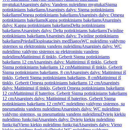
mygtukai
Atsarginės dalys: Vandens nuleidimo mygtukai
Sigma
potinkiniams bakeliams
Atsarginės dalys: Sigma potinkiniams
bakeliams
Omega potinkiniams bakeliams
Atsarginės dalys: Omega
potinkiniams bakeliams
Kappa potinkiniams bakeliams
Atsarginės
dalys: Kappa potinkiniams bakeliams
Delta potinkiniams
bakeliams
Atsarginės dalys: Delta potinkiniams bakeliams
Twinline
potinkiniams bakeliams
Atsarginės dalys: Twinline potinkiniams
bakeliams
Priedai
Eksploatacinės medžiagos
WC nuleidimo valdymo
sistemos su elektroniniu vandens nuleidimu
Atsarginės dalys: WC
nuleidimo valdymo sistemos su elektroniniu vandens
nuleidimu
Maitinimui iš tinklo, Geberit Sigma potinkiniams
bakeliams 12 cm
Atsarginės dalys: Maitinimui iš tinklo, Geberit
Sigma potinkiniams bakeliams 12 cm
Maitinimui iš tinklo, Geberit
Sigma potinkiniams bakeliams, 8 cm
Atsarginės dalys: Maitinimui iš
tinklo, Geberit Sigma potinkiniams bakeliams, 8 cm
Maitinimui iš
tinklo, Geberit Omega potinkiniams bakeliams 12 cm
Atsarginės
dalys: Maitinimui iš tinklo, Geberit Omega potinkiniams bakeliams
12 cm
Maitinimui iš baterijos, Geberit Sigma potinkiniams bakeliams
12 cm
Atsarginės dalys: Maitinimui iš baterijos, Geberit Sigma
potinkiniams bakeliams 12 cm
WC nuleidimo valdymo sistemos, su
pneumatiniu vandens nuleidimu
Atsarginės dalys: WC nuleidimo
valdymo sistemos, su pneumatiniu vandens nuleidimu
Dviejų kiekių
nuleidimo funkcijai
Atsarginės dalys: Dviejų kiekių nuleidimo
funkcijai
Vieno kiekio nuleidimo funkcijai
Atsarginės dalys: Vieno
kiekio nuleidimo funkcijai
Priedai WC nuleidimo valdymo