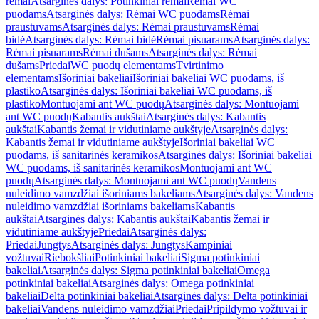
rėmai
Atsarginės dalys: Potinkiniai rėmai
Rėmai WC
puodams
Atsarginės dalys: Rėmai WC puodams
Rėmai
praustuvams
Atsarginės dalys: Rėmai praustuvams
Rėmai
bidė
Atsarginės dalys: Rėmai bidė
Rėmai pisuarams
Atsarginės dalys:
Rėmai pisuarams
Rėmai dušams
Atsarginės dalys: Rėmai
dušams
Priedai
WC puodų elementams
Tvirtinimo
elementams
Išoriniai bakeliai
Išoriniai bakeliai WC puodams, iš
plastiko
Atsarginės dalys: Išoriniai bakeliai WC puodams, iš
plastiko
Montuojami ant WC puodų
Atsarginės dalys: Montuojami
ant WC puodų
Kabantis aukštai
Atsarginės dalys: Kabantis
aukštai
Kabantis žemai ir vidutiniame aukštyje
Atsarginės dalys:
Kabantis žemai ir vidutiniame aukštyje
Išoriniai bakeliai WC
puodams, iš sanitarinės keramikos
Atsarginės dalys: Išoriniai bakeliai
WC puodams, iš sanitarinės keramikos
Montuojami ant WC
puodų
Atsarginės dalys: Montuojami ant WC puodų
Vandens
nuleidimo vamzdžiai išoriniams bakeliams
Atsarginės dalys: Vandens
nuleidimo vamzdžiai išoriniams bakeliams
Kabantis
aukštai
Atsarginės dalys: Kabantis aukštai
Kabantis žemai ir
vidutiniame aukštyje
Priedai
Atsarginės dalys:
Priedai
Jungtys
Atsarginės dalys: Jungtys
Kampiniai
vožtuvai
Riebokšliai
Potinkiniai bakeliai
Sigma potinkiniai
bakeliai
Atsarginės dalys: Sigma potinkiniai bakeliai
Omega
potinkiniai bakeliai
Atsarginės dalys: Omega potinkiniai
bakeliai
Delta potinkiniai bakeliai
Atsarginės dalys: Delta potinkiniai
bakeliai
Vandens nuleidimo vamzdžiai
Priedai
Pripildymo vožtuvai ir