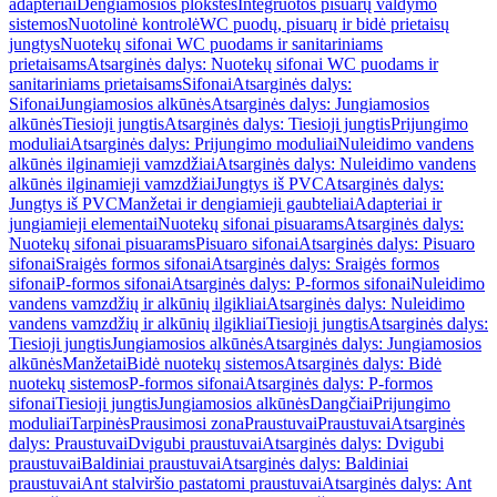
adapteriai
Dengiamosios plokštės
Integruotos pisuarų valdymo
sistemos
Nuotolinė kontrolė
WC puodų, pisuarų ir bidė prietaisų
jungtys
Nuotekų sifonai WC puodams ir sanitariniams
prietaisams
Atsarginės dalys: Nuotekų sifonai WC puodams ir
sanitariniams prietaisams
Sifonai
Atsarginės dalys:
Sifonai
Jungiamosios alkūnės
Atsarginės dalys: Jungiamosios
alkūnės
Tiesioji jungtis
Atsarginės dalys: Tiesioji jungtis
Prijungimo
moduliai
Atsarginės dalys: Prijungimo moduliai
Nuleidimo vandens
alkūnės ilginamieji vamzdžiai
Atsarginės dalys: Nuleidimo vandens
alkūnės ilginamieji vamzdžiai
Jungtys iš PVC
Atsarginės dalys:
Jungtys iš PVC
Manžetai ir dengiamieji gaubteliai
Adapteriai ir
jungiamieji elementai
Nuotekų sifonai pisuarams
Atsarginės dalys:
Nuotekų sifonai pisuarams
Pisuaro sifonai
Atsarginės dalys: Pisuaro
sifonai
Sraigės formos sifonai
Atsarginės dalys: Sraigės formos
sifonai
P-formos sifonai
Atsarginės dalys: P-formos sifonai
Nuleidimo
vandens vamzdžių ir alkūnių ilgikliai
Atsarginės dalys: Nuleidimo
vandens vamzdžių ir alkūnių ilgikliai
Tiesioji jungtis
Atsarginės dalys:
Tiesioji jungtis
Jungiamosios alkūnės
Atsarginės dalys: Jungiamosios
alkūnės
Manžetai
Bidė nuotekų sistemos
Atsarginės dalys: Bidė
nuotekų sistemos
P-formos sifonai
Atsarginės dalys: P-formos
sifonai
Tiesioji jungtis
Jungiamosios alkūnės
Dangčiai
Prijungimo
moduliai
Tarpinės
Prausimosi zona
Praustuvai
Praustuvai
Atsarginės
dalys: Praustuvai
Dvigubi praustuvai
Atsarginės dalys: Dvigubi
praustuvai
Baldiniai praustuvai
Atsarginės dalys: Baldiniai
praustuvai
Ant stalviršio pastatomi praustuvai
Atsarginės dalys: Ant