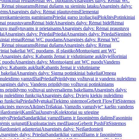
Potinkiniai rėmai
Rėmai WC puodams
Atsarginės dalys: Rėmai WC
: Rėmai pisuarams
Rėmai dušams su sieniniu lataku
Atsarginės dalys:
vėms
Atsarginės dalys: Rėmai plautuvėms
Elementai
surenkamiesiems gaminiams
Priedai garso izoliacijai
Plokštės
Potinkiniai
ėmai praustuvams
Rėmai bidė
Atsarginės dalys: Rėmai bidė
Rėmai
uvų maišytuvams ir prietaisams
Atsarginės dalys: Rėmai praustuvų
dai
Atsarginės dalys: Priedai
Priedai
Atsarginės dalys: Priedai
Sieninės
kiniai rėmai
Rėmai WC puodams
Atsarginės dalys: Rėmai WC
: Rėmai pisuarams
Rėmai dušams
Atsarginės dalys: Rėmai
riniai bakeliai WC puodams, iš plastiko
Montuojami ant WC
e
Atsarginės dalys: Kabantis žemai ir vidutiniame aukštyje
Išoriniai
C puodų
Atsarginės dalys: Montuojami ant WC puodų
Vandens
alys: Kabantis aukštai
Kabantis žemai ir vidutiniame
 bakeliai
Atsarginės dalys: Sigma potinkiniai bakeliai
Omega
nuleidimo vamzdžiai
Priedai
Pripildymo vožtuvai ir vandens nuleidimo
sarginės dalys: Vandens pripildymo vožtuvai potinkiniams
s pripildymo vožtuvai universaliems bakeliams
Atsarginės dalys:
ių nuleidimo funkcija
Atsarginės dalys: Dviejų kiekių nuleidimo
mo funkcija
Priedai
Mygtukai
Tiekimo sistemos
Geberit FlowFit
Sistemos
ukcinės movos
Alkūnės
Trišakiai
„Vamzdis vamzdyje“ karšto vandens
 išardomieji
Kamščiai
Jungtys
Kolektoriai su sriegine
ngtys
Priedai
Sandarikliai vamzdžiams ir fasoninėms dalims
Fasoninių
gėmis sujungti
Eksploatacinės medžiagos
Geberit PushFit
Sistemos
šardomieji adapteriai
Atsarginės dalys: Neišardomieji
tsarginės dalys: Priedai
Sandarikliai vamzdžiams ir fasoninėms