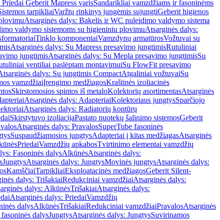
 Priedai Geberit Mapress varis
Sandarikliai vamzdžiams ir fasoninėms
Sistemos tarpikliai
Varžtų rinkinys jungėmis sujungti
Geberit higienos
 plovimu
Atsarginės dalys: Bakelis ir WC nuleidimo valdymo sistema
eidimo valdymo sistemoms su higieniniu plovimu
Atsarginės dalys:
sformatoriai
Tinklo komponentai
Vamzdynų armatūros
Vožtuvai su
imis
Atsarginės dalys: Su Mapress presavimo jungtimis
Rutuliniai
avimo jungtimis
Atsarginės dalys: Su Mepla presavimo jungtimis
Su
utuliniai ventiliai paslėptam montavimui
Su FlowFit presavimo
Atsarginės dalys: Su jungtimis Compact
Atgaliniai vožtuvai
Su
mos vamzdžiai
Įrengimo medžiagos
Kraštinės izoliacinės
ntos
Skirstomosios spintos iš metalo
Kolektorių asortimentas
Atsarginės
apteriai
Atsarginės dalys: Adapteriai
Kolektoriaus jungtys
Sparčiojo
ektoriai
Atsarginės dalys: Radiatorių kontūrų
edai
Skirstytuvo izoliacija
Pastato nuotekų šalinimo sistemos
Geberit
avalos
Atsarginės dalys: Pravalos
SuperTube fasoninės
gtys
Suspaudžiamosios jungtys
Adapteriai į kitas medžiagas
Atsarginės
lkūnės
Priedai
Vamzdžių apkabos
Tvirtinimo elementai vamzdžių
lys: Fasoninės dalys
Alkūnės
Atsarginės dalys:
s
Jungtys
Atsarginės dalys: Jungtys
Movinės jungtys
Atsarginės dalys:
os
Kamščiai
Tarpikliai
Eksploatacinės medžiagos
Geberit Silent-
inės dalys: Trišakiai
Redukciniai vamzdžiai
Atsarginės dalys:
arginės dalys: Alkūnės
Trišakiai
Atsarginės dalys:
edai
Atsarginės dalys: Priedai
Vamzdžių
ninės dalys
Alkūnės
Trišakiai
Redukciniai vamzdžiai
Pravalos
Atsarginės
 fasoninės dalys
Jungtys
Atsarginės dalys: Jungtys
Suvirinamos