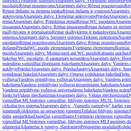
sistemos
Tvirtinimo sistemos
Atsarginės dalys: Tvirtinimo sistemos
Plok
puodams
Rėmai praustuvams
Atsarginės dalys: Rėmai praustuvams
Rėm
Rėmai dušams su sieniniu lataku
Rėmai dušams ir vonioms
Atsarginės
apkrovoms
Atsarginės dalys: Elementai apkrovoms
Priedai
Atsarginės d
rėmai
Atsarginės dalys: Potinkiniai rėmai
Rėmai WC puodams
Atsargi
pisuarams
Atsarginės dalys: Rėmai pisuarams
Rėmai dušams su sienini
maišytuvams ir prietaisams
Rėmai skalbyklėms ir indaplovėms
Atsargi
sistemos
Atsarginės dalys: Sieninės sistemos
Tiekimo sistemoms
Nuotek
puodams
Rėmai praustuvams
Atsarginės dalys: Rėmai praustuvams
Rėm
dušams
Priedai
WC puodų elementams
Tvirtinimo elementams
Išoriniai
puodų
Atsarginės dalys: Montuojami ant WC puodų
Kabantis aukštai
A
bakeliai WC puodams, iš sanitarinės keramikos
Atsarginės dalys: Išor
nuleidimo vamzdžiai išoriniams bakeliams
Atsarginės dalys: Vandens 
aukštyje
Priedai
Atsarginės dalys: Priedai
Jungtys
Atsarginės dalys: Jun
potinkiniai bakeliai
Atsarginės dalys: Omega potinkiniai bakeliai
Delta 
vožtuvai
Vandens pripildymo vožtuvai
Atsarginės dalys: Vandens prip
bakeliams
Vandens pripildymo vožtuvai keraminiams bakeliams
Atsarg
Vandens pripildymo vožtuvai universaliems bakeliams
Vandens nuleid
funkcija
Vidaus mechanizmai
Atsarginės dalys: Vidaus mechanizmai
Dv
vamzdžiai ML
Sistemos vamzdžiai, šildymo sistemos ML
SL Sistemos
cirkuliacijos sistema
Atsarginės dalys: „Vamzdis vamzdyje“ karšto vand
jungtimi
Kolektorius su presavimo jungtimi
Trišakiai šildymo sistemai
A
dalių sandarikliai
Dangčiai vamzdžiams
Tvirtinimo elementai vamzdži
vamzdžiai ML
Sistemos vamzdžiai, šildymo sistemos ML
Fasoninės da
adapteriai
Adapteriai ir jungtys, išardomieji
Prijungimo moduliai
Kolekto