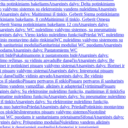
lta potinkiniams bakeliams
Atsarginės dalys: Delta potinkiniams
 valdymo sistemos su elektroniniu vandens nuleidimu
Atsarginės
Atsarginės dalys: Maitinimui iš tinklo, Geberit Sigma potinkiniams
inkiniams bakeliams, 8 cm
Maitinimui iš tinklo, Geberit Omega
Geberit Sigma potinkiniams bakeliams 12 cm
Atsarginės dalys:
sarginės dalys: WC nuleidimo valdymo sistemos, su pneumatiniu
rginės dalys: Vieno kiekio nuleidimo funkcijai
Priedai WC nuleidimo
kinio montavimo dalių rinkiniai
WC nuleidimo valdymo sistemoms su
h sanitariniai moduliai
Sanitariniai moduliai WC puodams
Atsarginės
uodams
Atsarginės dalys: Pastatomiems WC
rti bidė
Pakabinamoms ir pastatomoms bidė
Atsarginės dalys:
dimo režimas, su vidiniu apvadu
Be dangčio
Atsarginės dalys: Be
inei ir potinkinei pisuarų valdymo sistemai
Atsarginės dalys: Išorinei ir
ai pisuarų valdymo sistemai
Atsarginės dalys: Integruotai pisuarų
u/ dangčiui
Be vidinio apvado
Atsarginės dalys: Be vidinio
os iš plastiko
Pisuarų pertvaros iš stiklo
Pisuarų pertvaros iš sanitarinės
dimo vandens vamzdžiai, alkūnės ir adapteriai
Tvirtinimai
Pisuarų
ginės dalys: Su elektronine nuleidimo funkcija, maitinimas iš tinklo
Su
matine nuleidimo funkcija
Atsarginės dalys: Su pneumatine nuleidimo
iš tinklo
Atsarginės dalys: Su elektronine nuleidimo funkcija,
s nuo baterijos
Priedai
Atsarginės dalys: Priedai
Potinkinio montavimo
os plokštės
Integruotos pisuarų valdymo sistemos
Nuotolinė
onai WC puodams ir sanitariniams prietaisams
Sifonai
Atsarginės dalys:
rginės dalys: Prijungimo moduliai
Nuleidimo vandens alkūnės
žetai ir dengiamieji gaubteliai
Adapteriai ir jungiamieji