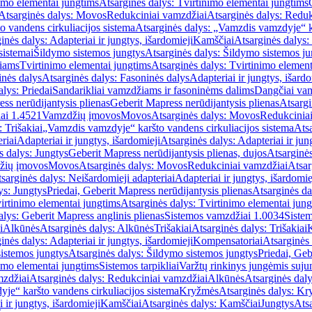
imo elementai jungtims
Atsarginės dalys: Tvirtinimo elementai jungtims
Atsarginės dalys: Movos
Redukciniai vamzdžiai
Atsarginės dalys: Reduk
 vandens cirkuliacijos sistema
Atsarginės dalys: „Vamzdis vamzdyje“ ka
inės dalys: Adapteriai ir jungtys, išardomieji
Kamščiai
Atsarginės dalys:
sistemai
Šildymo sistemos jungtys
Atsarginės dalys: Šildymo sistemos ju
žiams
Tvirtinimo elementai jungtims
Atsarginės dalys: Tvirtinimo element
nės dalys
Atsarginės dalys: Fasoninės dalys
Adapteriai ir jungtys, išardo
alys: Priedai
Sandarikliai vamzdžiams ir fasoninėms dalims
Dangčiai va
ss nerūdijantysis plienas
Geberit Mapress nerūdijantysis plienas
Atsargi
ai 1.4521
Vamzdžių įmovos
Movos
Atsarginės dalys: Movos
Redukcinia
 Trišakiai
„Vamzdis vamzdyje“ karšto vandens cirkuliacijos sistema
Ats
riai
Adapteriai ir jungtys, išardomieji
Atsarginės dalys: Adapteriai ir jun
s dalys: Jungtys
Geberit Mapress nerūdijantysis plienas, dujos
Atsarginės
žių įmovos
Movos
Atsarginės dalys: Movos
Redukciniai vamzdžiai
Atsar
sarginės dalys: Neišardomieji adapteriai
Adapteriai ir jungtys, išardomie
ys: Jungtys
Priedai, Geberit Mapress nerūdijantysis plienas
Atsarginės da
irtinimo elementai jungtims
Atsarginės dalys: Tvirtinimo elementai jun
alys: Geberit Mapress anglinis plienas
Sistemos vamzdžiai 1.0034
Siste
i
Alkūnės
Atsarginės dalys: Alkūnės
Trišakiai
Atsarginės dalys: Trišakiai
inės dalys: Adapteriai ir jungtys, išardomieji
Kompensatoriai
Atsarginės
istemos jungtys
Atsarginės dalys: Šildymo sistemos jungtys
Priedai, Geb
imo elementai jungtims
Sistemos tarpikliai
Varžtų rinkinys jungėmis suju
mzdžiai
Atsarginės dalys: Redukciniai vamzdžiai
Alkūnės
Atsarginės dal
je“ karšto vandens cirkuliacijos sistema
Kryžmės
Atsarginės dalys: K
 ir jungtys, išardomieji
Kamščiai
Atsarginės dalys: Kamščiai
Jungtys
Atsa