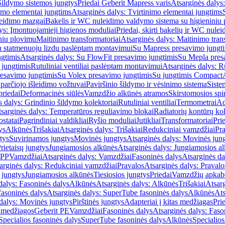
Šildymo sistemos jungtys
Priedai Geberit Mapress varis
Atsarginės dalys:
imo elementai jungtims
Atsarginės dalys: Tvirtinimo elementai jungtims
leidimo mazgai
Bakelis ir WC nuleidimo valdymo sistema su higieniniu
ys: Įmontuojamieji higienos moduliai
Priedai, skirti bakelių ir WC nul
iniu plovimu
Maitinimo transformatoriai
Atsarginės dalys: Maitinimo tran
su statmenuoju lizdu paslėptam montavimui
Su Mapress presavimo jungt
gtimis
Atsarginės dalys: Su FlowFit presavimo jungtimis
Su Mepla pres
 jungtimis
Rutuliniai ventiliai paslėptam montavimui
Atsarginės dalys: R
resavimo jungtimis
Su Volex presavimo jungtimis
Su jungtimis Compact
parčiojo išleidimo vožtuvai
Paviršinio šildymo ir vėsinimo sistema
Siste
priedai
Deformacinės siūlės
Vamzdžio alkūnės atramos
Skirstomosios spi
s dalys: Grindinio šildymo kolektoriai
Rutuliniai ventiliai
Termometrai
Ad
sarginės dalys: Temperatūros reguliavimo blokai
Radiatorių kontūrų kol
ostatai
Pagrindiniai valdikliai
Ryšio moduliai
Jutikliai
Transformatoriai
Pri
ys
Alkūnės
Trišakiai
Atsarginės dalys: Trišakiai
Redukciniai vamzdžiai
Pr
tys
Suvirinamos jungtys
Movinės jungtys
Atsarginės dalys: Movinės jun
rietaisų jungtys
Jungiamosios alkūnės
Atsarginės dalys: Jungiamosios a
-PP
Vamzdžiai
Atsarginės dalys: Vamzdžiai
Fasoninės dalys
Atsarginės da
arginės dalys: Redukciniai vamzdžiai
Pravalos
Atsarginės dalys: Pravalo
ų jungtys
Jungiamosios alkūnės
Tiesiosios jungtys
Priedai
Vamzdžių apkab
dalys: Fasoninės dalys
Alkūnės
Atsarginės dalys: Alkūnės
Trišakiai
Atsarg
asoninės dalys
Atsarginės dalys: SuperTube fasoninės dalys
Alkūnės
Ats
dalys: Movinės jungtys
Pirštinės jungtys
Adapteriai į kitas medžiagas
Pri
 medžiagos
Geberit PE
Vamzdžiai
Fasoninės dalys
Atsarginės dalys: Faso
Specialios fasoninės dalys
SuperTube fasoninės dalys
Alkūnės
Specialios