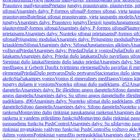
Praustuvų maišytuvams
Prietaisų jungtys praustuvams, plautuvėms, pri
sifonai
Atsarginės dalys: P-formos sifonai
P-formos sifonai, vietą taupa
praustuvams
Buteliniai sifonai praustuvams, vietą taupantis modelis
Ats
jungtys
Atsarginės dalys: Praustuvo jungtys
Tiesioji jungtis
Jungiamosio
plautuvėms
P-formos sifonai
Atsarginės dalys: P-formos sifonai
Plautuv
prietaisams
Atsarginės dalys: Nuotekų sifonai prietaisams
P-formos sif
sifonai
Prijungimo moduliai
Atsarginės dalys: Prijungimo moduliai
Prie
kriauklėms
Sifonai
Atsarginės dalys: Sifonai
Jungiamosios alkūnės
Atsa
vožtuvai
Priedai
Atsarginės dalys: Priedai
Dušai ir vonios
Dušai
Dušo gr
latakams
Atsarginės dalys: Priedai dušo latakams
Dušo paviršiaus sifon
Sieniniai dušo latakai
Sieninių dušo latakų priedai
Atsarginės dalys: Si
medžiagos ir Geberit Duofix tvirtinimo elementai
Dušo paviršiai iš mi
elementai
Priedai
Dušo pertvaros
Dušo pertvaros
Stacionarios dušo sien
akrilo
Stačiakampės vonios
Vonios iš mineralinės medžiagos
Vonios kū
jungtys dušams ir vonioms
Nuotekų sifonai dušo padėklams, d52
Atsar
dangtelio
Atsarginės dalys: Be išleidimo angos dangtelio
Sifono dangte
angos dangteliu
Atsarginės dalys: Su sifono angos dangteliu
Be išleidi
padėklams, d90
Atsarginės dalys: Nuotekų sifonai dušo padėklams, d
dangtelio
Sifono dangtelis
Atsarginės dalys: Sifono dangtelis
Nuotekų s
rankena
Montavimo dalių rinkiniai pasukamajai rankenai
Atsarginės da
rankena ir vandens prileidimo funkcija
Montavimo dalių rinkiniai pasuk
paspaudimu funkcija PushControl
Atsarginės dalys: Su uždarymo pas
rinkiniai mygtukinio valdymo funkcijai PushControl
Su vožtuvo akle
A
dalims vonioms
Potinkiniai vamzdžio pertraukikliai
Atsarginės dalys: P