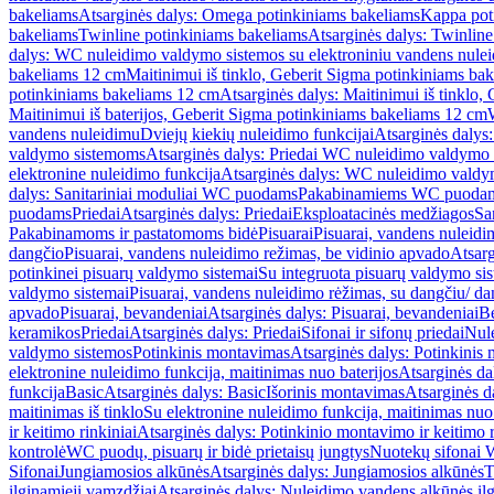
bakeliams
Atsarginės dalys: Omega potinkiniams bakeliams
Kappa pot
bakeliams
Twinline potinkiniams bakeliams
Atsarginės dalys: Twinlin
dalys: WC nuleidimo valdymo sistemos su elektroniniu vandens nule
bakeliams 12 cm
Maitinimui iš tinklo, Geberit Sigma potinkiniams ba
potinkiniams bakeliams 12 cm
Atsarginės dalys: Maitinimui iš tinklo
Maitinimui iš baterijos, Geberit Sigma potinkiniams bakeliams 12 cm
vandens nuleidimu
Dviejų kiekių nuleidimo funkcijai
Atsarginės dalys:
valdymo sistemoms
Atsarginės dalys: Priedai WC nuleidimo valdymo
elektronine nuleidimo funkcija
Atsarginės dalys: WC nuleidimo valdym
dalys: Sanitariniai moduliai WC puodams
Pakabinamiems WC puoda
puodams
Priedai
Atsarginės dalys: Priedai
Eksploatacinės medžiagos
San
Pakabinamoms ir pastatomoms bidė
Pisuarai
Pisuarai, vandens nuleidi
dangčio
Pisuarai, vandens nuleidimo režimas, be vidinio apvado
Atsarg
potinkinei pisuarų valdymo sistemai
Su integruota pisuarų valdymo si
valdymo sistemai
Pisuarai, vandens nuleidimo rėžimas, su dangčiu/ da
apvado
Pisuarai, bevandeniai
Atsarginės dalys: Pisuarai, bevandeniai
B
keramikos
Priedai
Atsarginės dalys: Priedai
Sifonai ir sifonų priedai
Nule
valdymo sistemos
Potinkinis montavimas
Atsarginės dalys: Potinkinis
elektronine nuleidimo funkcija, maitinimas nuo baterijos
Atsarginės da
funkcija
Basic
Atsarginės dalys: Basic
Išorinis montavimas
Atsarginės d
maitinimas iš tinklo
Su elektronine nuleidimo funkcija, maitinimas nuo 
ir keitimo rinkiniai
Atsarginės dalys: Potinkinio montavimo ir keitimo r
kontrolė
WC puodų, pisuarų ir bidė prietaisų jungtys
Nuotekų sifonai W
Sifonai
Jungiamosios alkūnės
Atsarginės dalys: Jungiamosios alkūnės
T
ilginamieji vamzdžiai
Atsarginės dalys: Nuleidimo vandens alkūnės il