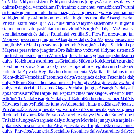
Trišakiai šildymo sistemai
Šildymo sistemos jungtys
Atsarginės dalys: 
dalims
Dangčiai vamzdžiams
Tvirtinimo elementai vamzdžiams
Tvirtin
sistema
Higieniniai nuleidimo mazgai
Atsarginės dalys: Higieniniai nu
su higieniniu plovimu
Įmontuojamieji higienos moduliai
Atsarginės dal
Priedai, skirti bakelių ir WC nuleidimo valdymo sistemoms su higien
statmenuoju lizdu paslėptam montavimui
Atsarginės dalys: Vožtuvai 
ventiliai
Atsarginės dalys: Rutuliniai ventiliai
Su FlowFit presavimo jun
Mapress presavimo jungtimis
Atsarginės dalys: Su Mapress presavimo
jungtimis
Su Mepla presavimo jungtimis
Atsarginės dalys: Su Mepla p
Mapress presavimo jungtimis
Oro šalinimo vožtuvai šildymo sistemai
S
juostos
Lipniosios juostos
Vamzdžių fiksatoriai
Išlyginamojo sluoksnio 
dalys: Kolektorių asortimentas
Grindinio šildymo kolektoriai
Atsarginė
išleidimo vožtuvai
Srauto dalytuvai
Temperatūros reguliavimo blokai
At
kolektoriai
Apvadai
Reguliavimo komponentai
Vykdikliai
Patalpos term
Silent-db20
Vamzdžiai
Fasoninės dalys
Atsarginės dalys: Fasoninės dal
dalys
Alkūnės
Specialios fasoninės dalys
Jungtys
Atsarginės dalys: Jung
dalys: Adapteriai į kitas medžiagas
Prietaisų jungtys
Atsarginės dalys: P
apkaboms
Kamščiai
Tarpikliai
Eksploatacinės medžiagos
Geberit Silent
Alkūnės
Trišakiai
Atsarginės dalys: Trišakiai
Redukciniai vamzdžiai
Ats
Movinės jungtys
Pirštinės jungtys
Adapteriai į kitas medžiagas
Prietais
Pro
Vamzdžiai
Atsarginės dalys: Vamzdžiai
Fasoninės dalys
Atsarginės 
Redukciniai vamzdžiai
Pravalos
Atsarginės dalys: Pravalos
SuperTube f
Trišakiai
Jungtys
Atsarginės dalys: Jungtys
Movinės jungtys
Atsarginės 
apkabos
Kamščiai
Tarpikliai
Atsarginės dalys: Tarpikliai
Eksploatacinės
dalys: Pravalos
Adapteriai
Specialios fasoninės dalys
Atsarginės dalys: 