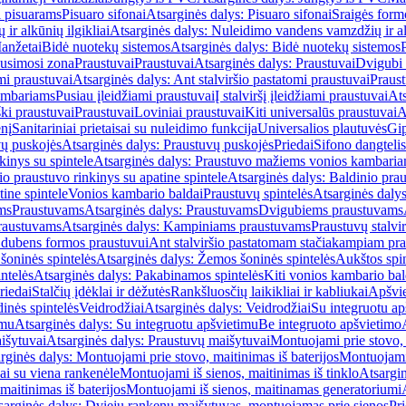
i pisuarams
Pisuaro sifonai
Atsarginės dalys: Pisuaro sifonai
Sraigės form
r alkūnių ilgikliai
Atsarginės dalys: Nuleidimo vandens vamzdžių ir alk
anžetai
Bidė nuotekų sistemos
Atsarginės dalys: Bidė nuotekų sistemos
usimosi zona
Praustuvai
Praustuvai
Atsarginės dalys: Praustuvai
Dvigubi 
mi praustuvai
Atsarginės dalys: Ant stalviršio pastatomi praustuvai
Praus
ambariams
Pusiau įleidžiami praustuvai
Į stalviršį įleidžiami praustuvai
Ats
ki praustuvai
Praustuvai
Loviniai praustuvai
Kiti universalūs praustuvai
A
enį
Sanitariniai prietaisai su nuleidimo funkcija
Universalios plautuvės
Gip
vų puskojės
Atsarginės dalys: Praustuvų puskojės
Priedai
Sifono dangtelis
inys su spintele
Atsarginės dalys: Praustuvo mažiems vonios kambariam
io praustuvo rinkinys su apatine spintele
Atsarginės dalys: Baldinio prau
tine spintele
Vonios kambario baldai
Praustuvų spintelės
Atsarginės dalys
ms
Praustuvams
Atsarginės dalys: Praustuvams
Dvigubiems praustuvams
raustuvams
Atsarginės dalys: Kampiniams praustuvams
Praustuvų stalvir
m dubens formos praustuvui
Ant stalviršio pastatomam stačiakampiam pra
šoninės spintelės
Atsarginės dalys: Žemos šoninės spintelės
Aukštos spin
ntelės
Atsarginės dalys: Pakabinamos spintelės
Kiti vonios kambario bal
riedai
Stalčių įdėklai ir dėžutės
Rankšluosčių laikikliai ir kabliukai
Apšvie
dinės spintelės
Veidrodžiai
Atsarginės dalys: Veidrodžiai
Su integruotu ap
imu
Atsarginės dalys: Su integruotu apšvietimu
Be integruoto apšvietimo
išytuvai
Atsarginės dalys: Praustuvų maišytuvai
Montuojami prie stovo, 
rginės dalys: Montuojami prie stovo, maitinimas iš baterijos
Montuojami 
ai su viena rankenėle
Montuojami iš sienos, maitinimas iš tinklo
Atsargin
maitinimas iš baterijos
Montuojami iš sienos, maitinamas generatoriumi
sarginės dalys: Dviejų rankenų maišytuvas, montuojamas prie sienos
Pri