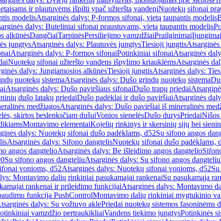
etaisams ir plautuvėms išpilti ypač užterštą vandenį
Nuotekų sifonai pr
ntis modelis
Atsarginės dalys: P-formos sifonai, vietą taupantis modelis
B
arginės dalys: Buteliniai sifonai praustuvams, vietą taupantis modelis
Po
s alkūnės
Dangčiai
Tarpinės
Persiliejimo vamzdžiai
Prailginimai
Įjungima
ės jungtys
Atsarginės dalys: Plautuvės jungtys
Tiesioji jungtis
Atsarginės 
onai
Atsarginės dalys: P-formos sifonai
Potinkiniai sifonai
Atsarginės daly
dai
Nuotekų sifonai užteršto vandens išpylimo kriauklėms
Atsarginės dal
rginės dalys: Jungiamosios alkūnės
Tiesioji jungtis
Atsarginės dalys: Tiesi
indų nuotekų sistema
Atsarginės dalys: Dušo grindų nuotekų sistema
Duš
ai
Atsarginės dalys: Dušo paviršiaus sifonai
Dušo trapų priedai
Atsarginė
eninių dušo latakų priedai
Dušo padėklai ir dušo paviršiai
Atsarginės daly
neralinės medžiagos
Atsarginės dalys: Dušo paviršiai iš mineralinės med
elės, skirtos beslenksčiam dušui
Vonios sienelės
Dušo durys
Priedai
Nišos
dikiams
Montavimo elementai
Kojelių rinkinys ir skersinių sijų bei sieni
ginės dalys: Nuotekų sifonai dušo padėklams, d52
Su sifono angos dang
lis
Atsarginės dalys: Sifono dangtelis
Nuotekų sifonai dušo padėklams, 
mo angos dangtelio
Atsarginės dalys: Be išleidimo angos dangtelio
Sifon
90
Su sifono angos dangteliu
Atsarginės dalys: Su sifono angos dangteliu
ifonai vonioms, d52
Atsarginės dalys: Nuotekų sifonai vonioms, d52
Su
lys: Montavimo dalių rinkiniai pasukamajai rankenai
Su pasukamąja ran
amajai rankenai ir prileidimo funkcijai
Atsarginės dalys: Montavimo dal
paudimu funkcija PushControl
Montavimo dalių rinkiniai mygtukinio v
tsarginės dalys: Su vožtuvo akle
Priedai nuotekų sistemos fasoninėms 
otinkiniai vamzdžio pertraukikliai
Vandens tiekimo jungtys
Potinkinės s