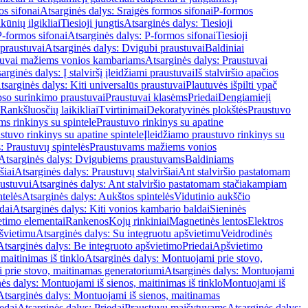
os sifonai
Atsarginės dalys: Sraigės formos sifonai
P-formos
ūnių ilgikliai
Tiesioji jungtis
Atsarginės dalys: Tiesioji
P-formos sifonai
Atsarginės dalys: P-formos sifonai
Tiesioji
praustuvai
Atsarginės dalys: Dvigubi praustuvai
Baldiniai
tuvai mažiems vonios kambariams
Atsarginės dalys: Praustuvai
arginės dalys: Į stalviršį įleidžiami praustuvai
Iš stalviršio apačios
tsarginės dalys: Kiti universalūs praustuvai
Plautuvės išpilti ypač
so surinkimo praustuvai
Praustuvai klasėms
Priedai
Dengiamieji
Rankšluosčių laikikliai
Tvirtinimai
Dekoratyvinės plokštės
Praustuvo
s rinkinys su spintele
Praustuvo rinkinys su apatine
stuvo rinkinys su apatine spintele
Įleidžiamo praustuvo rinkinys su
: Praustuvų spintelės
Praustuvams mažiems vonios
Atsarginės dalys: Dvigubiems praustuvams
Baldiniams
šiai
Atsarginės dalys: Praustuvų stalviršiai
Ant stalviršio pastatomam
ustuvui
Atsarginės dalys: Ant stalviršio pastatomam stačiakampiam
telės
Atsarginės dalys: Aukštos spintelės
Vidutinio aukščio
dai
Atsarginės dalys: Kiti vonios kambario baldai
Sieninės
timo elementai
Rankenos
Kojų rinkiniai
Magnetinės lentos
Elektros
švietimu
Atsarginės dalys: Su integruotu apšvietimu
Veidrodinės
Atsarginės dalys: Be integruoto apšvietimo
Priedai
Apšvietimo
maitinimas iš tinklo
Atsarginės dalys: Montuojami prie stovo,
prie stovo, maitinamas generatoriumi
Atsarginės dalys: Montuojami
ės dalys: Montuojami iš sienos, maitinimas iš tinklo
Montuojami iš
Atsarginės dalys: Montuojami iš sienos, maitinamas
edai
Atsarginės dalys: Priedai
Praustuvų maišytuvams
Atsarginės dalys: