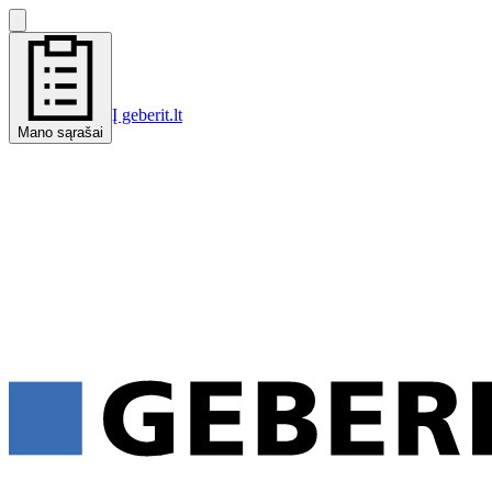
Į geberit.lt
Mano sąrašai