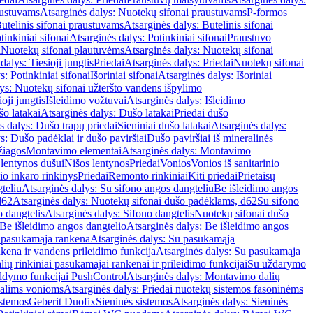
austuvams
Atsarginės dalys: Nuotekų sifonai praustuvams
P-formos
utelinis sifonai praustuvams
Atsarginės dalys: Butelinis sifonai
tinkiniai sifonai
Atsarginės dalys: Potinkiniai sifonai
Praustuvo
i
Nuotekų sifonai plautuvėms
Atsarginės dalys: Nuotekų sifonai
dalys: Tiesioji jungtis
Priedai
Atsarginės dalys: Priedai
Nuotekų sifonai
s: Potinkiniai sifonai
Išoriniai sifonai
Atsarginės dalys: Išoriniai
ys: Nuotekų sifonai užteršto vandens išpylimo
oji jungtis
Išleidimo vožtuvai
Atsarginės dalys: Išleidimo
o latakai
Atsarginės dalys: Dušo latakai
Priedai dušo
s dalys: Dušo trapų priedai
Sieniniai dušo latakai
Atsarginės dalys:
s: Dušo padėklai ir dušo paviršiai
Dušo paviršiai iš mineralinės
žiagos
Montavimo elementai
Atsarginės dalys: Montavimo
 lentynos dušui
Nišos lentynos
Priedai
Vonios
Vonios iš sanitarinio
nio inkaro rinkinys
Priedai
Remonto rinkiniai
Kiti priedai
Prietaisų
teliu
Atsarginės dalys: Su sifono angos dangteliu
Be išleidimo angos
d62
Atsarginės dalys: Nuotekų sifonai dušo padėklams, d62
Su sifono
o dangtelis
Atsarginės dalys: Sifono dangtelis
Nuotekų sifonai dušo
Be išleidimo angos dangtelio
Atsarginės dalys: Be išleidimo angos
 pasukamąja rankena
Atsarginės dalys: Su pasukamąja
kena ir vandens prileidimo funkcija
Atsarginės dalys: Su pasukamąja
ių rinkiniai pasukamajai rankenai ir prileidimo funkcijai
Su uždarymo
aldymo funkcijai PushControl
Atsarginės dalys: Montavimo dalių
dalims vonioms
Atsarginės dalys: Priedai nuotekų sistemos fasoninėms
istemos
Geberit Duofix
Sieninės sistemos
Atsarginės dalys: Sieninės