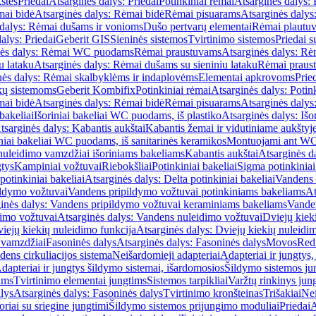
štės
Priedai
Atsarginės dalys: Priedai
Potinkiniai rėmai
Atsarginės dalys: 
ai bidė
Atsarginės dalys: Rėmai bidė
Rėmai pisuarams
Atsarginės dalys
 dalys: Rėmai dušams ir vonioms
Dušo pertvarų elementai
Rėmai plautu
alys: Priedai
Geberit GIS
Sieninės sistemos
Tvirtinimo sistemos
Priedai 
nės dalys: Rėmai WC puodams
Rėmai praustuvams
Atsarginės dalys: R
u lataku
Atsarginės dalys: Rėmai dušams su sieniniu lataku
Rėmai praust
nės dalys: Rėmai skalbyklėms ir indaplovėms
Elementai apkrovoms
Prie
ų sistemoms
Geberit Kombifix
Potinkiniai rėmai
Atsarginės dalys: Potin
ai bidė
Atsarginės dalys: Rėmai bidė
Rėmai pisuarams
Atsarginės dalys
 bakeliai
Išoriniai bakeliai WC puodams, iš plastiko
Atsarginės dalys: Išo
tsarginės dalys: Kabantis aukštai
Kabantis žemai ir vidutiniame aukštyj
iniai bakeliai WC puodams, iš sanitarinės keramikos
Montuojami ant W
nuleidimo vamzdžiai išoriniams bakeliams
Kabantis aukštai
Atsarginės d
gtys
Kampiniai vožtuvai
Riebokšliai
Potinkiniai bakeliai
Sigma potinkiniai
potinkiniai bakeliai
Atsarginės dalys: Delta potinkiniai bakeliai
Vandens 
ildymo vožtuvai
Vandens pripildymo vožtuvai potinkiniams bakeliams
At
inės dalys: Vandens pripildymo vožtuvai keraminiams bakeliams
Vanden
imo vožtuvai
Atsarginės dalys: Vandens nuleidimo vožtuvai
Dviejų kiek
iejų kiekių nuleidimo funkcija
Atsarginės dalys: Dviejų kiekių nuleidi
 vamzdžiai
Fasoninės dalys
Atsarginės dalys: Fasoninės dalys
Movos
Red
ens cirkuliacijos sistema
Neišardomieji adapteriai
Adapteriai ir jungtys,
dapteriai ir jungtys šildymo sistemai, išardomosios
Šildymo sistemos ju
ams
Tvirtinimo elementai jungtims
Sistemos tarpikliai
Varžtų rinkinys jun
lys
Atsarginės dalys: Fasoninės dalys
Tvirtinimo kronšteinas
Trišakiai
Nei
riai su sriegine jungtimi
Šildymo sistemos prijungimo moduliai
Priedai
A