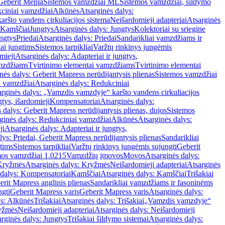
Geberit Mepla
Sistemos vamzdžiai ML
Sistemos vamzdžiai, šildymo
ciniai vamzdžiai
Alkūnės
Atsarginės dalys:
ršto vandens cirkuliacijos sistema
Neišardomieji adapteriai
Atsarginės
 Kamščiai
Jungtys
Atsarginės dalys: Jungtys
Kolektoriai su sriegine
ngtys
Priedai
Atsarginės dalys: Priedai
Sandarikliai vamzdžiams ir
ai jungtims
Sistemos tarpikliai
Varžtų rinkinys jungėmis
mieji
Atsarginės dalys: Adapteriai ir jungtys,
mzdžiams
Tvirtinimo elementai vamzdžiams
Tvirtinimo elementai
nės dalys: Geberit Mapress nerūdijantysis plienas
Sistemos vamzdžiai
i vamzdžiai
Atsarginės dalys: Redukciniai
arginės dalys: „Vamzdis vamzdyje“ karšto vandens cirkuliacijos
gtys, išardomieji
Kompensatoriai
Atsarginės dalys:
 dalys: Geberit Mapress nerūdijantysis plienas, dujos
Sistemos
ginės dalys: Redukciniai vamzdžiai
Alkūnės
Atsarginės dalys:
ji
Atsarginės dalys: Adapteriai ir jungtys,
lys: Priedai, Geberit Mapress nerūdijantysis plienas
Sandarikliai
gtims
Sistemos tarpikliai
Varžtų rinkinys jungėmis sujungti
Geberit
mos vamzdžiai 1.0215
Vamzdžių įmovos
Movos
Atsarginės dalys:
Kryžmės
Atsarginės dalys: Kryžmės
Neišardomieji adapteriai
Atsarginės
 dalys: Kompensatoriai
Kamščiai
Atsarginės dalys: Kamščiai
Trišakiai
erit Mapress anglinis plienas
Sandarikliai vamzdžiams ir fasoninėms
ngti
Geberit Mapress varis
Geberit Mapress varis
Atsarginės dalys:
ys: Alkūnės
Trišakiai
Atsarginės dalys: Trišakiai
„Vamzdis vamzdyje“
ryžmės
Neišardomieji adapteriai
Atsarginės dalys: Neišardomieji
rginės dalys: Jungtys
Trišakiai šildymo sistemai
Atsarginės dalys: