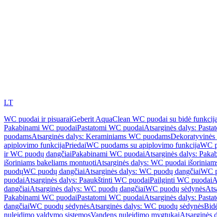
LT
WC puodai ir pisuarai
Geberit AquaClean WC puodai su bidė funkcij
Pakabinami WC puodai
Pastatomi WC puodai
Atsarginės dalys: Past
puodams
Atsarginės dalys: Keraminiams WC puodams
Dekoratyvinės 
apiplovimo funkcija
Priedai
WC puodams su apiplovimo funkcija
WC p
ir WC puodų dangčiai
Pakabinami WC puodai
Atsarginės dalys: Pak
išoriniams bakeliams montuoti
Atsarginės dalys: WC puodai išoriniam
puodų
WC puodų dangčiai
Atsarginės dalys: WC puodų dangčiai
WC p
puodai
Atsarginės dalys: Paaukštinti WC puodai
Pailginti WC puodai
A
dangčiai
Atsarginės dalys: WC puodų dangčiai
WC puodų sėdynės
Ats
Pakabinami WC puodai
Pastatomi WC puodai
Atsarginės dalys: Past
dangčiai
WC puodų sėdynės
Atsarginės dalys: WC puodų sėdynės
Bid
nuleidimo valdymo sistemos
Vandens nuleidimo mygtukai
Atsarginės 