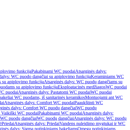
iplovimo funkcija
Pakabinami WC puodai
Atsarginės dalys:
dalys: WC puodo dangčiai su apiplovimo funkcija
Keraminiams WC
su apiplovimo funkcija
Atsarginės dalys: WC puodų dangčiams su
odams su apiplovimo funkcija
Eksploatacinės medžiagos
WC puodai
WC puodai
Atsarginės dalys: Pastatomi WC puodai
WC puodai
 bakeliai WC puodams, iš sanitarinės keramikos
Montuojami ant WC
ai
Atsarginės dalys: Comfort WC puodai
Paaukštinti WC
rginės dalys: Comfort WC puodų dangčiai
WC puodų
: Vaikiški WC puodai
Pakabinami WC puodai
Atsarginės dalys:
ki WC puodų dangčiai
WC puodų dangčiai
Atsarginės dalys: WC puodų
ė
Priedai
Atsarginės dalys: Priedai
Vandens nuleidimo mygtukai ir WC
ginės dalys: Sigma potinkiniams bakeliams
Omega potinkiniams