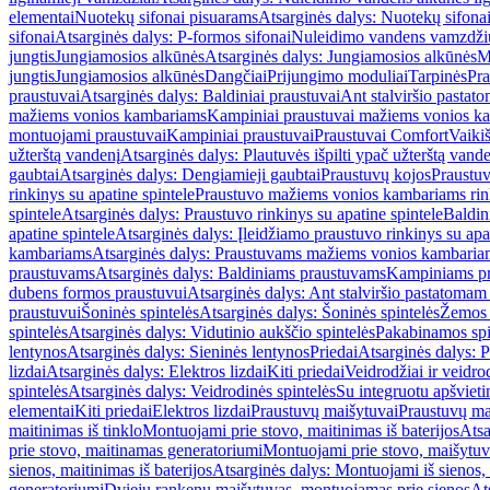
elementai
Nuotekų sifonai pisuarams
Atsarginės dalys: Nuotekų sifona
sifonai
Atsarginės dalys: P-formos sifonai
Nuleidimo vandens vamzdžių i
jungtis
Jungiamosios alkūnės
Atsarginės dalys: Jungiamosios alkūnės
M
jungtis
Jungiamosios alkūnės
Dangčiai
Prijungimo moduliai
Tarpinės
Pra
praustuvai
Atsarginės dalys: Baldiniai praustuvai
Ant stalviršio pastato
mažiems vonios kambariams
Kampiniai praustuvai mažiems vonios k
montuojami praustuvai
Kampiniai praustuvai
Praustuvai Comfort
Vaikiš
užterštą vandenį
Atsarginės dalys: Plautuvės išpilti ypač užterštą vand
gaubtai
Atsarginės dalys: Dengiamieji gaubtai
Praustuvų kojos
Praustu
rinkinys su apatine spintele
Praustuvo mažiems vonios kambariams rink
spintele
Atsarginės dalys: Praustuvo rinkinys su apatine spintele
Baldin
apatine spintele
Atsarginės dalys: Įleidžiamo praustuvo rinkinys su apa
kambariams
Atsarginės dalys: Praustuvams mažiems vonios kambaria
praustuvams
Atsarginės dalys: Baldiniams praustuvams
Kampiniams p
dubens formos praustuvui
Atsarginės dalys: Ant stalviršio pastatoma
praustuvui
Šoninės spintelės
Atsarginės dalys: Šoninės spintelės
Žemos 
spintelės
Atsarginės dalys: Vidutinio aukščio spintelės
Pakabinamos spi
lentynos
Atsarginės dalys: Sieninės lentynos
Priedai
Atsarginės dalys: P
lizdai
Atsarginės dalys: Elektros lizdai
Kiti priedai
Veidrodžiai ir veidro
spintelės
Atsarginės dalys: Veidrodinės spintelės
Su integruotu apšviet
elementai
Kiti priedai
Elektros lizdai
Praustuvų maišytuvai
Praustuvų ma
maitinimas iš tinklo
Montuojami prie stovo, maitinimas iš baterijos
Atsa
prie stovo, maitinamas generatoriumi
Montuojami prie stovo, maišytuv
sienos, maitinimas iš baterijos
Atsarginės dalys: Montuojami iš sienos, 
generatoriumi
Dviejų rankenų maišytuvas, montuojamas prie sienos
At