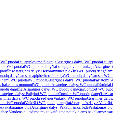
a
WC puodai su apiplovimo funkcija
Atsarginės dalys: WC puodai su ap
atomi WC puodai
WC puodo dangčiai su apiplovimo funkcija
Atsarginės 
plokštės
Atsarginės dalys: Dekoratyvinės plokštės
WC puodų dangčiams 
uodų dangčiams su apiplovimo funkcija
WC puodų dangčiams ir WC pu
abinami WC puodai
WC puodai
Atsarginės dalys: WC puodai
Pastatomi 
s bakeliams montuoti
WC puodai
Atsarginės dalys: WC puodai
Išoriniai
uodų dangčiai
Atsarginės dalys: WC puodų dangčiai
Comfort WC puod
tsarginės dalys: Pailginti WC puodai
Comfort WC puodų dangčiai
Atsa
arginės dalys: WC puodų sėdynės
Vaikiški WC puodai
Atsarginės dalys
atomi WC puodai
Vaikiški WC puodų dangčiai
Atsarginės dalys: Vaikiš
ės
Pakabinamos bidė
Atsarginės dalys: Pakabinamos bidė
Pastatomos bid
dalys: Vandens nuleidimo mygtukai
Sigma potinkiniams bakeliams
Atsar