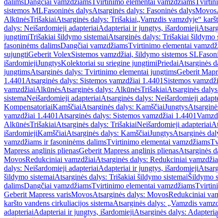
dalims
Dangčiai vamzdžiams
Tvirtinimo elementai vamzdžiams
Tvirtin
sistemos ML
Fasoninės dalys
Atsarginės dalys: Fasoninės dalys
Movos
Alkūnės
Trišakiai
Atsarginės dalys: Trišakiai
„Vamzdis vamzdyje“ karšto
dalys: Neišardomieji adapteriai
Adapteriai ir jungtys, išardomieji
Atsarg
jungtimi
Trišakiai šildymo sistemai
Atsarginės dalys: Trišakiai šildymo 
fasoninėms dalims
Dangčiai vamzdžiams
Tvirtinimo elementai vamzd
sujungti
Geberit Volex
Sistemos vamzdžiai, šildymo sistemos SL
Fasoni
išardomieji
Jungtys
Kolektoriai su sriegine jungtimi
Priedai
Atsarginės d
jungtims
Atsarginės dalys: Tvirtinimo elementai jungtims
Geberit Mapre
1.4401
Atsarginės dalys: Sistemos vamzdžiai 1.4401
Sistemos vamzdži
vamzdžiai
Alkūnės
Atsarginės dalys: Alkūnės
Trišakiai
Atsarginės dalys:
sistema
Neišardomieji adapteriai
Atsarginės dalys: Neišardomieji adapte
Kompensatoriai
Kamščiai
Atsarginės dalys: Kamščiai
Jungtys
Atsarginė
vamzdžiai 1.4401
Atsarginės dalys: Sistemos vamzdžiai 1.4401
Vamzd
Alkūnės
Trišakiai
Atsarginės dalys: Trišakiai
Neišardomieji adapteriai
At
išardomieji
Kamščiai
Atsarginės dalys: Kamščiai
Jungtys
Atsarginės dal
vamzdžiams ir fasoninėms dalims
Tvirtinimo elementai vamzdžiams
Tv
Mapress anglinis plienas
Geberit Mapress anglinis plienas
Atsarginės d
Movos
Redukciniai vamzdžiai
Atsarginės dalys: Redukciniai vamzdžia
dalys: Neišardomieji adapteriai
Adapteriai ir jungtys, išardomieji
Atsarg
šildymo sistemai
Atsarginės dalys: Trišakiai šildymo sistemai
Šildymo s
dalims
Dangčiai vamzdžiams
Tvirtinimo elementai vamzdžiams
Tvirtin
Geberit Mapress varis
Movos
Atsarginės dalys: Movos
Redukciniai va
karšto vandens cirkuliacijos sistema
Atsarginės dalys: „Vamzdis vamzdy
adapteriai
Adapteriai ir jungtys, išardomieji
Atsarginės dalys: Adapteriai