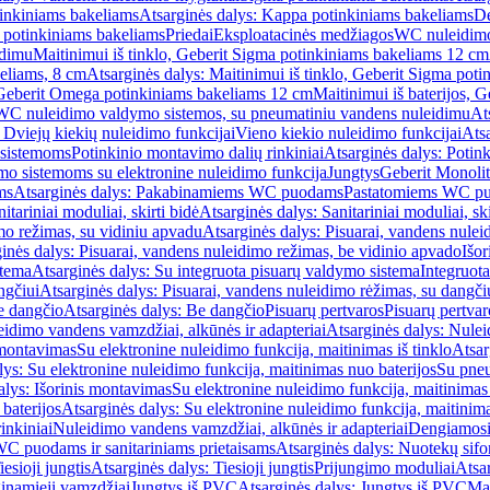
inkiniams bakeliams
Atsarginės dalys: Kappa potinkiniams bakeliams
De
e potinkiniams bakeliams
Priedai
Eksploatacinės medžiagos
WC nuleidimo
idimu
Maitinimui iš tinklo, Geberit Sigma potinkiniams bakeliams 12 cm
keliams, 8 cm
Atsarginės dalys: Maitinimui iš tinklo, Geberit Sigma pot
, Geberit Omega potinkiniams bakeliams 12 cm
Maitinimui iš baterijos, 
WC nuleidimo valdymo sistemos, su pneumatiniu vandens nuleidimu
At
 Dviejų kiekių nuleidimo funkcijai
Vieno kiekio nuleidimo funkcijai
Atsa
 sistemoms
Potinkinio montavimo dalių rinkiniai
Atsarginės dalys: Potin
o sistemoms su elektronine nuleidimo funkcija
Jungtys
Geberit Monolit
ms
Atsarginės dalys: Pakabinamiems WC puodams
Pastatomiems WC p
itariniai moduliai, skirti bidė
Atsarginės dalys: Sanitariniai moduliai, ski
mo režimas, su vidiniu apvadu
Atsarginės dalys: Pisuarai, vandens nulei
inės dalys: Pisuarai, vandens nuleidimo režimas, be vidinio apvado
Išor
stema
Atsarginės dalys: Su integruota pisuarų valdymo sistema
Integruot
ngčiui
Atsarginės dalys: Pisuarai, vandens nuleidimo rėžimas, su dangči
e dangčio
Atsarginės dalys: Be dangčio
Pisuarų pertvaros
Pisuarų pertvar
idimo vandens vamzdžiai, alkūnės ir adapteriai
Atsarginės dalys: Nulei
 montavimas
Su elektronine nuleidimo funkcija, maitinimas iš tinklo
Atsar
lys: Su elektronine nuleidimo funkcija, maitinimas nuo baterijos
Su pneu
alys: Išorinis montavimas
Su elektronine nuleidimo funkcija, maitinimas 
baterijos
Atsarginės dalys: Su elektronine nuleidimo funkcija, maitinima
inkiniai
Nuleidimo vandens vamzdžiai, alkūnės ir adapteriai
Dengiamosi
C puodams ir sanitariniams prietaisams
Atsarginės dalys: Nuotekų sif
iesioji jungtis
Atsarginės dalys: Tiesioji jungtis
Prijungimo moduliai
Atsa
ginamieji vamzdžiai
Jungtys iš PVC
Atsarginės dalys: Jungtys iš PVC
Man