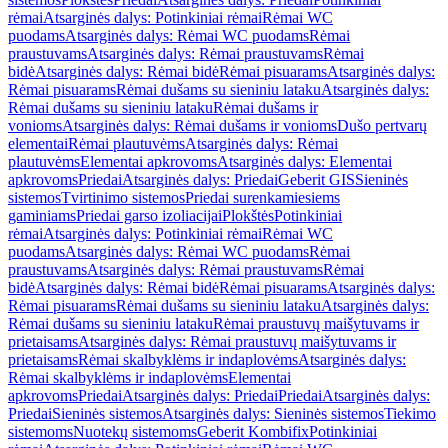
rėmai
Atsarginės dalys: Potinkiniai rėmai
Rėmai WC
puodams
Atsarginės dalys: Rėmai WC puodams
Rėmai
praustuvams
Atsarginės dalys: Rėmai praustuvams
Rėmai
bidė
Atsarginės dalys: Rėmai bidė
Rėmai pisuarams
Atsarginės dalys:
Rėmai pisuarams
Rėmai dušams su sieniniu lataku
Atsarginės dalys:
Rėmai dušams su sieniniu lataku
Rėmai dušams ir
vonioms
Atsarginės dalys: Rėmai dušams ir vonioms
Dušo pertvarų
elementai
Rėmai plautuvėms
Atsarginės dalys: Rėmai
plautuvėms
Elementai apkrovoms
Atsarginės dalys: Elementai
apkrovoms
Priedai
Atsarginės dalys: Priedai
Geberit GIS
Sieninės
sistemos
Tvirtinimo sistemos
Priedai surenkamiesiems
gaminiams
Priedai garso izoliacijai
Plokštės
Potinkiniai
rėmai
Atsarginės dalys: Potinkiniai rėmai
Rėmai WC
puodams
Atsarginės dalys: Rėmai WC puodams
Rėmai
praustuvams
Atsarginės dalys: Rėmai praustuvams
Rėmai
bidė
Atsarginės dalys: Rėmai bidė
Rėmai pisuarams
Atsarginės dalys:
Rėmai pisuarams
Rėmai dušams su sieniniu lataku
Atsarginės dalys:
Rėmai dušams su sieniniu lataku
Rėmai praustuvų maišytuvams ir
prietaisams
Atsarginės dalys: Rėmai praustuvų maišytuvams ir
prietaisams
Rėmai skalbyklėms ir indaplovėms
Atsarginės dalys:
Rėmai skalbyklėms ir indaplovėms
Elementai
apkrovoms
Priedai
Atsarginės dalys: Priedai
Priedai
Atsarginės dalys:
Priedai
Sieninės sistemos
Atsarginės dalys: Sieninės sistemos
Tiekimo
sistemoms
Nuotekų sistemoms
Geberit Kombifix
Potinkiniai