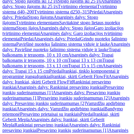
dalys: Stogo įlajoms iki 12 l/s
Stogo įlajoms iki 25 l/s
Atsarginės
dalys: Stogo įlajoms iki 25 l/s
Tvirtinimo elementai
Tvirtinimo
sistema d40–200
Tvirtinimo sistema d250–315
Priedai
Atsarginės
dalys: Priedai
Stogo įlajoms
Atsarginės dalys: Stogo
įlajoms
Tvirtinimo elementams
Savitakinė stogo lietaus nuotekų
sistema
Stogo įlajos
Atsarginės dalys: Stogo įlajos
Garo izoliacijos
tvirtinimo elementai
Atsarginės dalys: Garo izoliacijos tvirtinimo
elementai
Priedai
Atsarginės dalys: Priedai
Grindų nuotekų šalinimo
sistema
Paviršinė nuotekų šalinimo sistema viduje ir lauke
Atsarginės
dalys: Paviršinė nuotekų šalinimo sistema viduje ir lauke
Trapai
balkonams ir terasoms, 10 x 10 cm
Atsarginės dalys: Trapai
balkonams ir terasoms, 10 x 10 cm
Trapai 13 x 13 cm
Trapai
balkonams ir terasoms, 13 x 13 cm
Trapai 15 x 15 cm
Atsarginės
dalys: Trapai 15 x 15 cm
Priedai
Įrankiai, tinklo komponentai ir
programinė įranga
Įrankiai
Įrankiai, skirti Geberit FlowFit
Atsarginės
dalys: Įrankiai, skirti Geberit FlowFit
Rankiniai presavimo
įrankiai
Atsarginės dalys: Rankiniai presavimo įrankiai
Presavimo
įrankių suderinamumas [1]
Atsarginės dalys: Presavimo įrankių
suderinamumas [1]
Presavimo įrankių suderinamumas [2]
Atsarginės
dalys: Presavimo įrankių suderinamumas [2]
Vamzdžių apdirbimo
įrankiai
Atsarginės dalys: Vamzdžių apdirbimo įrankiai
Bandymo
priemonė
Presavimo prietaisai su įrankiais
Priedai
Įrankiai, skirti
Geberit Mepla
Atsarginės dalys: Įrankiai, skirti Geberit
Mepla
Rankiniai presavimo įrankiai
Atsarginės dalys: Rankiniai
presavimo įrankiai
Presavimo įrankių suderinamumas [1]
Atsarginės