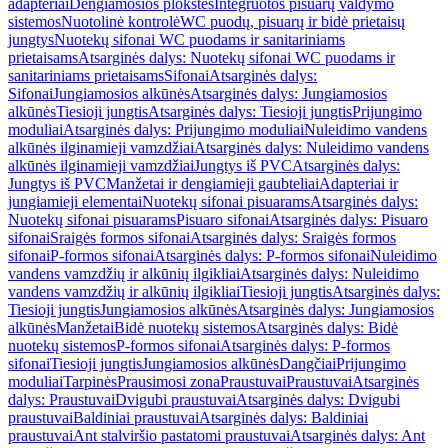
adapteriai
Dengiamosios plokštės
Integruotos pisuarų valdymo
sistemos
Nuotolinė kontrolė
WC puodų, pisuarų ir bidė prietaisų
jungtys
Nuotekų sifonai WC puodams ir sanitariniams
prietaisams
Atsarginės dalys: Nuotekų sifonai WC puodams ir
sanitariniams prietaisams
Sifonai
Atsarginės dalys:
Sifonai
Jungiamosios alkūnės
Atsarginės dalys: Jungiamosios
alkūnės
Tiesioji jungtis
Atsarginės dalys: Tiesioji jungtis
Prijungimo
moduliai
Atsarginės dalys: Prijungimo moduliai
Nuleidimo vandens
alkūnės ilginamieji vamzdžiai
Atsarginės dalys: Nuleidimo vandens
alkūnės ilginamieji vamzdžiai
Jungtys iš PVC
Atsarginės dalys:
Jungtys iš PVC
Manžetai ir dengiamieji gaubteliai
Adapteriai ir
jungiamieji elementai
Nuotekų sifonai pisuarams
Atsarginės dalys:
Nuotekų sifonai pisuarams
Pisuaro sifonai
Atsarginės dalys: Pisuaro
sifonai
Sraigės formos sifonai
Atsarginės dalys: Sraigės formos
sifonai
P-formos sifonai
Atsarginės dalys: P-formos sifonai
Nuleidimo
vandens vamzdžių ir alkūnių ilgikliai
Atsarginės dalys: Nuleidimo
vandens vamzdžių ir alkūnių ilgikliai
Tiesioji jungtis
Atsarginės dalys:
Tiesioji jungtis
Jungiamosios alkūnės
Atsarginės dalys: Jungiamosios
alkūnės
Manžetai
Bidė nuotekų sistemos
Atsarginės dalys: Bidė
nuotekų sistemos
P-formos sifonai
Atsarginės dalys: P-formos
sifonai
Tiesioji jungtis
Jungiamosios alkūnės
Dangčiai
Prijungimo
moduliai
Tarpinės
Prausimosi zona
Praustuvai
Praustuvai
Atsarginės
dalys: Praustuvai
Dvigubi praustuvai
Atsarginės dalys: Dvigubi
praustuvai
Baldiniai praustuvai
Atsarginės dalys: Baldiniai
praustuvai
Ant stalviršio pastatomi praustuvai
Atsarginės dalys: Ant