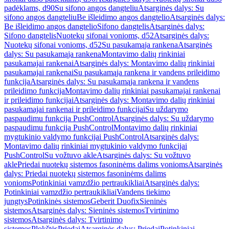
padėklams, d90
Su sifono angos dangteliu
Atsarginės dalys: Su
sifono angos dangteliu
Be išleidimo angos dangtelio
Atsarginės dalys:
Be išleidimo angos dangtelio
Sifono dangtelis
Atsarginės dalys:
Sifono dangtelis
Nuotekų sifonai vonioms, d52
Atsarginės dalys:
Nuotekų sifonai vonioms, d52
Su pasukamąja rankena
Atsarginės
dalys: Su pasukamąja rankena
Montavimo dalių rinkiniai
pasukamajai rankenai
Atsarginės dalys: Montavimo dalių rinkiniai
pasukamajai rankenai
Su pasukamąja rankena ir vandens prileidimo
funkcija
Atsarginės dalys: Su pasukamąja rankena ir vandens
prileidimo funkcija
Montavimo dalių rinkiniai pasukamajai rankenai
ir prileidimo funkcijai
Atsarginės dalys: Montavimo dalių rinkiniai
pasukamajai rankenai ir prileidimo funkcijai
Su uždarymo
paspaudimu funkcija PushControl
Atsarginės dalys: Su uždarymo
paspaudimu funkcija PushControl
Montavimo dalių rinkiniai
mygtukinio valdymo funkcijai PushControl
Atsarginės dalys:
Montavimo dalių rinkiniai mygtukinio valdymo funkcijai
PushControl
Su vožtuvo akle
Atsarginės dalys: Su vožtuvo
akle
Priedai nuotekų sistemos fasoninėms dalims vonioms
Atsarginės
dalys: Priedai nuotekų sistemos fasoninėms dalims
vonioms
Potinkiniai vamzdžio pertraukikliai
Atsarginės dalys:
Potinkiniai vamzdžio pertraukikliai
Vandens tiekimo
jungtys
Potinkinės sistemos
Geberit Duofix
Sieninės
sistemos
Atsarginės dalys: Sieninės sistemos
Tvirtinimo
sistemos
Atsarginės dalys: Tvirtinimo
sistemos
Plokštės
Priedai
Atsarginės dalys: Priedai
Potinkiniai