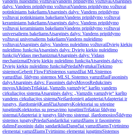
vandens nuleidimo vožtuvai
Vandens pripildymo vožtuvai
Atsarginės
dalys: Vandens pripildymo vožtuvai
Vandens pripildymo vožtuvai
potinkiniams bakeliams
Atsarginės dalys: Vandens pripildymo
vožtuvai potinkiniams bakeliams
Vandens pripildymo vožtuvai
keraminiams bakeliams
Atsarginės dalys: Vandens pripildymo
vožtuvai keraminiams bakeliams
Vandens pripildymo vožtuvai
universaliems bakeliams
Atsarginės dalys: Vandens pripildymo
vožtuvai universaliems bakeliams
Vandens nuleidimo
vožtuvai
Atsarginės dalys: Vandens nuleidimo vožtuvai
Dviejų kiekių
nuleidimo funkcija
Atsarginės dalys: Dviejų kiekių nuleidimo
funkcija
Vidaus mechanizmai
Atsarginės dalys: Vidaus
mechanizmai
Dviejų kiekių nuleidimo funkcija
Atsarginės dalys:
Dviejų kiekių nuleidimo funkcija
Priedai
Mygtukai
Tiekimo
sistemos
Geberit FlowFit
Sistemos vamzdžiai ML
Sistemos
vamzdžiai, šildymo sistemos ML
SL Sistemos vamzdžiai
Fasoninės
dalys
Atsarginės dalys: Fasoninės dalys
Movos
Redukcinės
movos
Alkūnės
Trišakiai
„Vamzdis vamzdyje“ karšto vandens
cirkuliacijos sistema
Atsarginės dalys: „Vamzdis vamzdyje“ karšto
vandens cirkuliacijos sistema
Neišardomieji adapteriai
Adapteriai ir
jungtys, išardomieji
Kamščiai
Jungtys
Kolektoriai su sriegine
jungtimi
Kolektorius su presavimo jungtimi
Trišakiai šildymo
sistemai
Adapteriai ir jungtys šildymo sistemai, išardomosios
Šildymo
sistemos jungtys
Priedai
Sandarikliai vamzdžiams ir fasoninėms
dalims
Fasoninių dalių sandarikliai
Dangčiai vamzdžiams
Tvirtinimo
elementai vamzdžiams
Tvirtinimo elementai jungtims
Sistemos