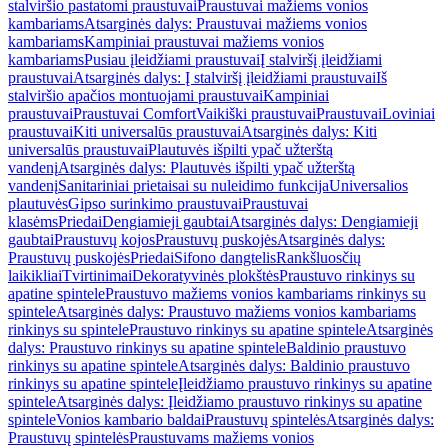
stalviršio pastatomi praustuvai
Praustuvai mažiems vonios
kambariams
Atsarginės dalys: Praustuvai mažiems vonios
kambariams
Kampiniai praustuvai mažiems vonios
kambariams
Pusiau įleidžiami praustuvai
Į stalviršį įleidžiami
praustuvai
Atsarginės dalys: Į stalviršį įleidžiami praustuvai
Iš
stalviršio apačios montuojami praustuvai
Kampiniai
praustuvai
Praustuvai Comfort
Vaikiški praustuvai
Praustuvai
Loviniai
praustuvai
Kiti universalūs praustuvai
Atsarginės dalys: Kiti
universalūs praustuvai
Plautuvės išpilti ypač užterštą
vandenį
Atsarginės dalys: Plautuvės išpilti ypač užterštą
vandenį
Sanitariniai prietaisai su nuleidimo funkcija
Universalios
plautuvės
Gipso surinkimo praustuvai
Praustuvai
klasėms
Priedai
Dengiamieji gaubtai
Atsarginės dalys: Dengiamieji
gaubtai
Praustuvų kojos
Praustuvų puskojės
Atsarginės dalys:
Praustuvų puskojės
Priedai
Sifono dangtelis
Rankšluosčių
laikikliai
Tvirtinimai
Dekoratyvinės plokštės
Praustuvo rinkinys su
apatine spintele
Praustuvo mažiems vonios kambariams rinkinys su
spintele
Atsarginės dalys: Praustuvo mažiems vonios kambariams
rinkinys su spintele
Praustuvo rinkinys su apatine spintele
Atsarginės
dalys: Praustuvo rinkinys su apatine spintele
Baldinio praustuvo
rinkinys su apatine spintele
Atsarginės dalys: Baldinio praustuvo
rinkinys su apatine spintele
Įleidžiamo praustuvo rinkinys su apatine
spintele
Atsarginės dalys: Įleidžiamo praustuvo rinkinys su apatine
spintele
Vonios kambario baldai
Praustuvų spintelės
Atsarginės dalys:
Praustuvų spintelės
Praustuvams mažiems vonios