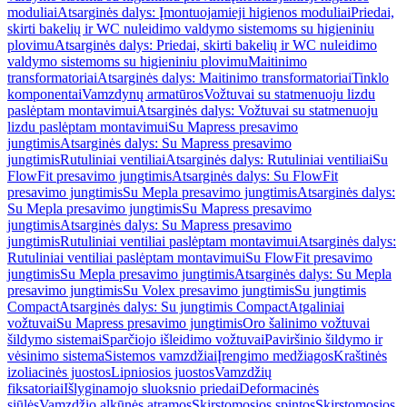
moduliai
Atsarginės dalys: Įmontuojamieji higienos moduliai
Priedai,
skirti bakelių ir WC nuleidimo valdymo sistemoms su higieniniu
plovimu
Atsarginės dalys: Priedai, skirti bakelių ir WC nuleidimo
valdymo sistemoms su higieniniu plovimu
Maitinimo
transformatoriai
Atsarginės dalys: Maitinimo transformatoriai
Tinklo
komponentai
Vamzdynų armatūros
Vožtuvai su statmenuoju lizdu
paslėptam montavimui
Atsarginės dalys: Vožtuvai su statmenuoju
lizdu paslėptam montavimui
Su Mapress presavimo
jungtimis
Atsarginės dalys: Su Mapress presavimo
jungtimis
Rutuliniai ventiliai
Atsarginės dalys: Rutuliniai ventiliai
Su
FlowFit presavimo jungtimis
Atsarginės dalys: Su FlowFit
presavimo jungtimis
Su Mepla presavimo jungtimis
Atsarginės dalys:
Su Mepla presavimo jungtimis
Su Mapress presavimo
jungtimis
Atsarginės dalys: Su Mapress presavimo
jungtimis
Rutuliniai ventiliai paslėptam montavimui
Atsarginės dalys:
Rutuliniai ventiliai paslėptam montavimui
Su FlowFit presavimo
jungtimis
Su Mepla presavimo jungtimis
Atsarginės dalys: Su Mepla
presavimo jungtimis
Su Volex presavimo jungtimis
Su jungtimis
Compact
Atsarginės dalys: Su jungtimis Compact
Atgaliniai
vožtuvai
Su Mapress presavimo jungtimis
Oro šalinimo vožtuvai
šildymo sistemai
Sparčiojo išleidimo vožtuvai
Paviršinio šildymo ir
vėsinimo sistema
Sistemos vamzdžiai
Įrengimo medžiagos
Kraštinės
izoliacinės juostos
Lipniosios juostos
Vamzdžių
fiksatoriai
Išlyginamojo sluoksnio priedai
Deformacinės
siūlės
Vamzdžio alkūnės atramos
Skirstomosios spintos
Skirstomosios