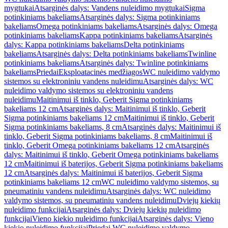
mygtukai
Atsarginės dalys: Vandens nuleidimo mygtukai
Sigma
potinkiniams bakeliams
Atsarginės dalys: Sigma potinkiniams
bakeliams
Omega potinkiniams bakeliams
Atsarginės dalys: Omega
potinkiniams bakeliams
Kappa potinkiniams bakeliams
Atsarginės
dalys: Kappa potinkiniams bakeliams
Delta potinkiniams
bakeliams
Atsarginės dalys: Delta potinkiniams bakeliams
Twinline
potinkiniams bakeliams
Atsarginės dalys: Twinline potinkiniams
bakeliams
Priedai
Eksploatacinės medžiagos
WC nuleidimo valdymo
sistemos su elektroniniu vandens nuleidimu
Atsarginės dalys: WC
nuleidimo valdymo sistemos su elektroniniu vandens
nuleidimu
Maitinimui iš tinklo, Geberit Sigma potinkiniams
bakeliams 12 cm
Atsarginės dalys: Maitinimui iš tinklo, Geberit
Sigma potinkiniams bakeliams 12 cm
Maitinimui iš tinklo, Geberit
Sigma potinkiniams bakeliams, 8 cm
Atsarginės dalys: Maitinimui iš
tinklo, Geberit Sigma potinkiniams bakeliams, 8 cm
Maitinimui iš
tinklo, Geberit Omega potinkiniams bakeliams 12 cm
Atsarginės
dalys: Maitinimui iš tinklo, Geberit Omega potinkiniams bakeliams
12 cm
Maitinimui iš baterijos, Geberit Sigma potinkiniams bakeliams
12 cm
Atsarginės dalys: Maitinimui iš baterijos, Geberit Sigma
potinkiniams bakeliams 12 cm
WC nuleidimo valdymo sistemos, su
pneumatiniu vandens nuleidimu
Atsarginės dalys: WC nuleidimo
valdymo sistemos, su pneumatiniu vandens nuleidimu
Dviejų kiekių
nuleidimo funkcijai
Atsarginės dalys: Dviejų kiekių nuleidimo
funkcijai
Vieno kiekio nuleidimo funkcijai
Atsarginės dalys: Vieno
kiekio nuleidimo funkcijai
Priedai WC nuleidimo valdymo