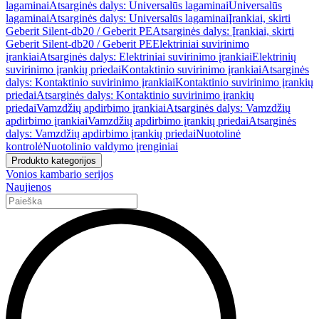
lagaminai
Atsarginės dalys: Universalūs lagaminai
Universalūs
lagaminai
Atsarginės dalys: Universalūs lagaminai
Įrankiai, skirti
Geberit Silent-db20 / Geberit PE
Atsarginės dalys: Įrankiai, skirti
Geberit Silent-db20 / Geberit PE
Elektriniai suvirinimo
įrankiai
Atsarginės dalys: Elektriniai suvirinimo įrankiai
Elektrinių
suvirinimo įrankių priedai
Kontaktinio suvirinimo įrankiai
Atsarginės
dalys: Kontaktinio suvirinimo įrankiai
Kontaktinio suvirinimo įrankių
priedai
Atsarginės dalys: Kontaktinio suvirinimo įrankių
priedai
Vamzdžių apdirbimo įrankiai
Atsarginės dalys: Vamzdžių
apdirbimo įrankiai
Vamzdžių apdirbimo įrankių priedai
Atsarginės
dalys: Vamzdžių apdirbimo įrankių priedai
Nuotolinė
kontrolė
Nuotolinio valdymo įrenginiai
Produkto kategorijos
Vonios kambario serijos
Naujienos