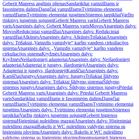
Geberit Mapress anglinis plienas
Sandarikliai vamzdžiams ir
fasoninėms dalims
Dangčiai vamzdžiams
Tvirtinimo elementai
vamzdžiams
Tvirtinimo elementai jungtims
Sistemos tarpikliai
Varžtų
rinkinys jungėmis sujungti
Geberit Mapress varis
Geberit Mapress
varis
Atsarginės dalys: Geberit Mapress varis
Movos
Atsarginės dalys:
Movos
Redukciniai vamzdžiai
Atsarginės dalys: Redukciniai
vamzdžiai
Alkūnės
Atsarginės dalys: Alkūnės
Trišakiai
Atsarginės
dalys: Trišakiai
„Vamzdis vamzdyje“ karšto vandens cirkuliacijos
sistema
Atsarginės dalys: „Vamzdis vamzdyje“ karšto vandens
cirkuliacijos sistema
Kryžmės
Atsarginės dalys:
Kryžmės
Neišardomieji adapteriai
Atsarginės dalys: Neišardomieji
adapteriai
Adapteriai ir jungtys, išardomieji
Atsarginės dalys:
Adapteriai ir jungtys, išardomieji
Kamščiai
Atsarginės dalys:
Kamščiai
Jungtys
Atsarginės dalys: Jungtys
Trišakiai šildymo
sistemai
Atsarginės dalys: Trišakiai šildymo sistemai
Šildymo
sistemos jungtys
Atsarginės dalys: Šildymo sistemos jungtys
Priedai
Geberit Mapress varis
Atsarginės dalys: Priedai Geberit Mapress
varis
Sandarikliai vamzdžiams ir fasoninėms dalims
Dangčiai
vamzdžiams
Tvirtinimo elementai vamzdžiams
Tvirtinimo elementai
jungtims
Atsarginės dalys: Tvirtinimo elementai jungtims
Sistemos
tarpikliai
Varžtų rinkinys jungėmis sujungti
Geberit higienos
sistema
Higieniniai nuleidimo mazgai
Atsarginės dalys: Higieniniai
nuleidimo mazgai
Bakelis ir WC nuleidimo valdymo sistema su
higieniniu plovimu
Atsarginės dalys: Bakelis ir WC nuleidimo
valdymo sistema su higieniniu plovimu
Įmontuojamieji higienos