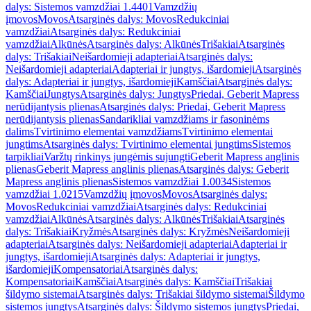
dalys: Sistemos vamzdžiai 1.4401
Vamzdžių
įmovos
Movos
Atsarginės dalys: Movos
Redukciniai
vamzdžiai
Atsarginės dalys: Redukciniai
vamzdžiai
Alkūnės
Atsarginės dalys: Alkūnės
Trišakiai
Atsarginės
dalys: Trišakiai
Neišardomieji adapteriai
Atsarginės dalys:
Neišardomieji adapteriai
Adapteriai ir jungtys, išardomieji
Atsarginės
dalys: Adapteriai ir jungtys, išardomieji
Kamščiai
Atsarginės dalys:
Kamščiai
Jungtys
Atsarginės dalys: Jungtys
Priedai, Geberit Mapress
nerūdijantysis plienas
Atsarginės dalys: Priedai, Geberit Mapress
nerūdijantysis plienas
Sandarikliai vamzdžiams ir fasoninėms
dalims
Tvirtinimo elementai vamzdžiams
Tvirtinimo elementai
jungtims
Atsarginės dalys: Tvirtinimo elementai jungtims
Sistemos
tarpikliai
Varžtų rinkinys jungėmis sujungti
Geberit Mapress anglinis
plienas
Geberit Mapress anglinis plienas
Atsarginės dalys: Geberit
Mapress anglinis plienas
Sistemos vamzdžiai 1.0034
Sistemos
vamzdžiai 1.0215
Vamzdžių įmovos
Movos
Atsarginės dalys:
Movos
Redukciniai vamzdžiai
Atsarginės dalys: Redukciniai
vamzdžiai
Alkūnės
Atsarginės dalys: Alkūnės
Trišakiai
Atsarginės
dalys: Trišakiai
Kryžmės
Atsarginės dalys: Kryžmės
Neišardomieji
adapteriai
Atsarginės dalys: Neišardomieji adapteriai
Adapteriai ir
jungtys, išardomieji
Atsarginės dalys: Adapteriai ir jungtys,
išardomieji
Kompensatoriai
Atsarginės dalys:
Kompensatoriai
Kamščiai
Atsarginės dalys: Kamščiai
Trišakiai
šildymo sistemai
Atsarginės dalys: Trišakiai šildymo sistemai
Šildymo
sistemos jungtys
Atsarginės dalys: Šildymo sistemos jungtys
Priedai,