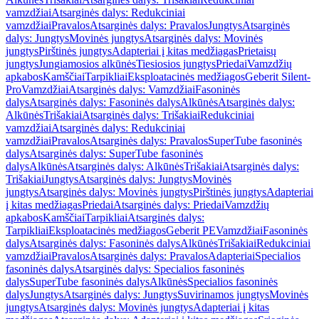
vamzdžiai
Atsarginės dalys: Redukciniai
vamzdžiai
Pravalos
Atsarginės dalys: Pravalos
Jungtys
Atsarginės
dalys: Jungtys
Movinės jungtys
Atsarginės dalys: Movinės
jungtys
Pirštinės jungtys
Adapteriai į kitas medžiagas
Prietaisų
jungtys
Jungiamosios alkūnės
Tiesiosios jungtys
Priedai
Vamzdžių
apkabos
Kamščiai
Tarpikliai
Eksploatacinės medžiagos
Geberit Silent-
Pro
Vamzdžiai
Atsarginės dalys: Vamzdžiai
Fasoninės
dalys
Atsarginės dalys: Fasoninės dalys
Alkūnės
Atsarginės dalys:
Alkūnės
Trišakiai
Atsarginės dalys: Trišakiai
Redukciniai
vamzdžiai
Atsarginės dalys: Redukciniai
vamzdžiai
Pravalos
Atsarginės dalys: Pravalos
SuperTube fasoninės
dalys
Atsarginės dalys: SuperTube fasoninės
dalys
Alkūnės
Atsarginės dalys: Alkūnės
Trišakiai
Atsarginės dalys:
Trišakiai
Jungtys
Atsarginės dalys: Jungtys
Movinės
jungtys
Atsarginės dalys: Movinės jungtys
Pirštinės jungtys
Adapteriai
į kitas medžiagas
Priedai
Atsarginės dalys: Priedai
Vamzdžių
apkabos
Kamščiai
Tarpikliai
Atsarginės dalys:
Tarpikliai
Eksploatacinės medžiagos
Geberit PE
Vamzdžiai
Fasoninės
dalys
Atsarginės dalys: Fasoninės dalys
Alkūnės
Trišakiai
Redukciniai
vamzdžiai
Pravalos
Atsarginės dalys: Pravalos
Adapteriai
Specialios
fasoninės dalys
Atsarginės dalys: Specialios fasoninės
dalys
SuperTube fasoninės dalys
Alkūnės
Specialios fasoninės
dalys
Jungtys
Atsarginės dalys: Jungtys
Suvirinamos jungtys
Movinės
jungtys
Atsarginės dalys: Movinės jungtys
Adapteriai į kitas