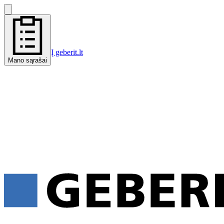
Į geberit.lt
Mano sąrašai