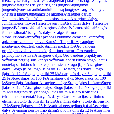
medžiagas
Atsarginės dalys: Adapteriai į kitas medžiagas
Srieginės
jungtys
Atsarginės dalys: Srieginės jungtys
Sujungimai
jungėmis
Įvorės su antbriauniu
Prietaisų jungtys
Atsarginės dalys:
Prietaisų jungtys
Jungiamosios alkūnės
Atsarginės dalys:
Jungiamosios alkūnės
Jungiamosios movos
Atsarginės dalys:
Jungiamosios movos
Tiesiosios jungtys
Atsarginės dalys: Tiesiosios
jungtys
P-formos sifonai
Atsarginės dalys: P-formos sifonai
Sraigės
formos sifonai
Atsarginės dalys: Sraigės formos
sifonai
Priedai
Vamzdžių apkabos
Tvirtinimo elementai vamzdžių
apkaboms
Laikantieji loviai
Kamščiai
Tarpikliai
Apsauginės
montavimo dėžutės
Eksploatacinės medžiagos
Oro vandens
pripildymo vožtuvai nuotekų šalinimo sistemai
Oro vandens
pripildymo vožtuvai
Atsarginės dalys: Oro vandens pripildymo
vožtuvai
Energiją sulaikantys vožtuvai
Geberit Pluvia stogo lietaus
nuotekų surinkimo ir nukreipimo sistema
Stogo įlajos
Atsarginės
dalys: Stogo įlajos
Stogo įlajos iki 12 l/s
Atsarginės dalys: Stogo
įlajos iki 12 l/s
Stogo įlajos iki 25 l/s
Atsarginės dalys: Stogo įlajos iki
25 l/s
Stogo įlajos iki 100 l/s
Atsarginės dalys: Stogo įlajos iki 100
l/s
Stogo įlajos latakams
Atsarginės dalys: Stogo įlajos latakams
Stogo
įlajos iki 12 l/s
Atsarginės dalys: Stogo įlajos iki 12 l/s
Stogo įlajos iki
25 l/s
Atsarginės dalys: Stogo įlajos iki 25 l/s
Garo izoliacijos
tvirtinimo elementai
Atsarginės dalys: Garo izoliacijos tvirtinimo
elementai
Stogo įlajoms iki 12 l/s
Atsarginės dalys: Stogo įlajoms iki
12 l/s
Stogo įlajoms iki 25 l/s
Avariniai persipylimo įtaisai
Atsarginės
dalys: Avariniai persipylimo įtaisai
Stogo įlajoms iki 12 l/s
Atsarginės