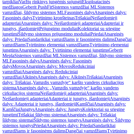
tarpikliai
Varžtų rinkinys jungėmis sujungti
Eksploatacinės
medžiagos
Geberit PushFit
Sistemos vamzdžiai ML
Sistemos
vamzdžiai, šildymo sistemos ML
Fasoninės dalys
Atsarginės dalys:
Fasoninės dalys
Tvirtinimo kronšteinas
Trišakiai
Neišardomieji
adapteriai
Atsarginės dalys: Neišardomieji adapteriai
Adapteriai ir
jungtys, išardomieji
Prijungimo moduliai
Kolektoriai su sriegine
jungtimi
Šildymo sistemos prijungimo moduliai
Priedai
Atsarginės
dalys: Priedai
Sandarikliai vamzdžiams ir fasoninėms dalims
Dangčiai
vamzdžiams
Tvirtinimo elementai vamzdžiams
Tvirtinimo elementai
jungtims
Atsarginės dalys: Tvirtinimo elementai jungtims
Geberit
Mepla
Sistemos vamzdžiai ML
Sistemos vamzdžiai, šildymo sistemos
ML
Fasoninės dalys
Atsarginės dalys: Fasoninės
dalys
Movos
Atsarginės dalys: Movos
Redukciniai
vamzdžiai
Atsarginės dalys: Redukciniai
vamzdžiai
Alkūnės
Atsarginės dalys: Alkūnės
Trišakiai
Atsarginės
dalys: Trišakiai
„Vamzdis vamzdyje“ karšto vandens cirkuliacijos
sistema
Atsarginės dalys: „Vamzdis vamzdyje“ karšto vandens
cirkuliacijos sistema
Neišardomieji adapteriai
Atsarginės dalys:
Neišardomieji adapteriai
Adapteriai ir jungtys, išardomieji
Atsarginės
dalys: Adapteriai ir jungtys, išardomieji
Kamščiai
Atsarginės dalys:
Kamščiai
Jungtys
Atsarginės dalys: Jungtys
Kolektoriai su sriegine
jungtimi
Trišakiai šildymo sistemai
Atsarginės dalys: Trišakiai
šildymo sistemai
Šildymo sistemos jungtys
Atsarginės dalys: Šildymo
sistemos jungtys
Priedai
Atsarginės dalys: Priedai
Sandarikliai
vamzdžiams ir fasoninėms dalims
Dangčiai vamzdžiams
Tvirtinimo