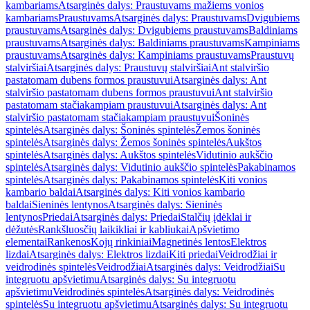
kambariams
Atsarginės dalys: Praustuvams mažiems vonios
kambariams
Praustuvams
Atsarginės dalys: Praustuvams
Dvigubiems
praustuvams
Atsarginės dalys: Dvigubiems praustuvams
Baldiniams
praustuvams
Atsarginės dalys: Baldiniams praustuvams
Kampiniams
praustuvams
Atsarginės dalys: Kampiniams praustuvams
Praustuvų
stalviršiai
Atsarginės dalys: Praustuvų stalviršiai
Ant stalviršio
pastatomam dubens formos praustuvui
Atsarginės dalys: Ant
stalviršio pastatomam dubens formos praustuvui
Ant stalviršio
pastatomam stačiakampiam praustuvui
Atsarginės dalys: Ant
stalviršio pastatomam stačiakampiam praustuvui
Šoninės
spintelės
Atsarginės dalys: Šoninės spintelės
Žemos šoninės
spintelės
Atsarginės dalys: Žemos šoninės spintelės
Aukštos
spintelės
Atsarginės dalys: Aukštos spintelės
Vidutinio aukščio
spintelės
Atsarginės dalys: Vidutinio aukščio spintelės
Pakabinamos
spintelės
Atsarginės dalys: Pakabinamos spintelės
Kiti vonios
kambario baldai
Atsarginės dalys: Kiti vonios kambario
baldai
Sieninės lentynos
Atsarginės dalys: Sieninės
lentynos
Priedai
Atsarginės dalys: Priedai
Stalčių įdėklai ir
dėžutės
Rankšluosčių laikikliai ir kabliukai
Apšvietimo
elementai
Rankenos
Kojų rinkiniai
Magnetinės lentos
Elektros
lizdai
Atsarginės dalys: Elektros lizdai
Kiti priedai
Veidrodžiai ir
veidrodinės spintelės
Veidrodžiai
Atsarginės dalys: Veidrodžiai
Su
integruotu apšvietimu
Atsarginės dalys: Su integruotu
apšvietimu
Veidrodinės spintelės
Atsarginės dalys: Veidrodinės
spintelės
Su integruotu apšvietimu
Atsarginės dalys: Su integruotu