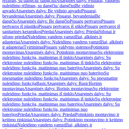
rėžimas, su dangčiu/ dangčiui
Atsarginės dalys: Pisuarai, vandens
nuleidimo rėžimas, su dangčiu/ dangčiui
Be vidinio
apvado
Atsarginės dalys: Be vidinio apvado
Pisuarai,
bevandeniai
Atsarginės dalys: Pisuarai, bevandeniai
Be
dangčio
Atsarginės dalys: Be dangčio
Pisuarų pertvaros
Pisuarų
pertvaros iš plastiko
Pisuarų pertvaros iš stiklo
Pisuarų pertvaros iš
sanitarinės keramikos
Priedai
Atsarginės dalys: Priedai
Sifonai ir
sifonų priedai
Nuleidimo vandens vamzdžiai, alkūnės ir
adapteriai
Atsarginės dalys: Nuleidimo vandens vamzdžiai, alkūnės
ir adapteriai
Tvirtinimai
Pisuarų valdymo sistemos
Potinkinis
montavimas
Atsarginės dalys: Potinkinis montavimas
Su elektronine
nuleidimo funkcija, maitinimas iš tinklo
Atsarginės dalys: Su
elektronine nuleidimo funkcija, maitinimas iš tinklo
Su elektronine
nuleidimo funkcija, maitinimas nuo baterijos
Atsarginės dalys: Su
elektronine nuleidimo funkcija, maitinimas nuo baterijos
Su
pneumatine nuleidimo funkcija
Atsarginės dalys: Su pneumatine
nuleidimo funkcija
Basic
Atsarginės dalys: Basic
Išorinis
montavimas
Atsarginės dalys: Išorinis montavimas
Su elektronine
nuleidimo funkcija, maitinimas iš tinklo
Atsarginės dalys: Su
elektronine nuleidimo funkcija, maitinimas iš tinklo
Su elektronine
nuleidimo funkcija, maitinimas nuo baterijos
Atsarginės dalys: Su
elektronine nuleidimo funkcija, maitinimas nuo
baterijos
Priedai
Atsarginės dalys: Priedai
Potinkinio montavimo ir
keitimo rinkiniai
Atsarginės dalys: Potinkinio montavimo ir keitimo
rinkiniai
Nuleidimo vandens vamzdžiai, alkūnės ir