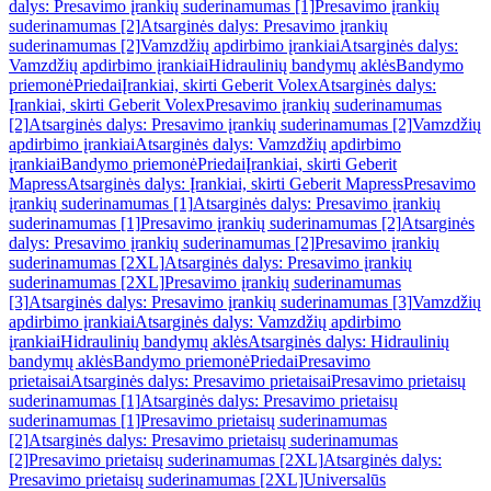
dalys: Presavimo įrankių suderinamumas [1]
Presavimo įrankių
suderinamumas [2]
Atsarginės dalys: Presavimo įrankių
suderinamumas [2]
Vamzdžių apdirbimo įrankiai
Atsarginės dalys:
Vamzdžių apdirbimo įrankiai
Hidraulinių bandymų aklės
Bandymo
priemonė
Priedai
Įrankiai, skirti Geberit Volex
Atsarginės dalys:
Įrankiai, skirti Geberit Volex
Presavimo įrankių suderinamumas
[2]
Atsarginės dalys: Presavimo įrankių suderinamumas [2]
Vamzdžių
apdirbimo įrankiai
Atsarginės dalys: Vamzdžių apdirbimo
įrankiai
Bandymo priemonė
Priedai
Įrankiai, skirti Geberit
Mapress
Atsarginės dalys: Įrankiai, skirti Geberit Mapress
Presavimo
įrankių suderinamumas [1]
Atsarginės dalys: Presavimo įrankių
suderinamumas [1]
Presavimo įrankių suderinamumas [2]
Atsarginės
dalys: Presavimo įrankių suderinamumas [2]
Presavimo įrankių
suderinamumas [2XL]
Atsarginės dalys: Presavimo įrankių
suderinamumas [2XL]
Presavimo įrankių suderinamumas
[3]
Atsarginės dalys: Presavimo įrankių suderinamumas [3]
Vamzdžių
apdirbimo įrankiai
Atsarginės dalys: Vamzdžių apdirbimo
įrankiai
Hidraulinių bandymų aklės
Atsarginės dalys: Hidraulinių
bandymų aklės
Bandymo priemonė
Priedai
Presavimo
prietaisai
Atsarginės dalys: Presavimo prietaisai
Presavimo prietaisų
suderinamumas [1]
Atsarginės dalys: Presavimo prietaisų
suderinamumas [1]
Presavimo prietaisų suderinamumas
[2]
Atsarginės dalys: Presavimo prietaisų suderinamumas
[2]
Presavimo prietaisų suderinamumas [2XL]
Atsarginės dalys:
Presavimo prietaisų suderinamumas [2XL]
Universalūs