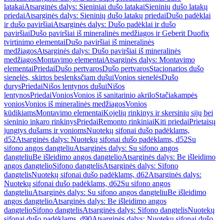
latakai
Atsarginės dalys: Sieniniai dušo latakai
Sieninių dušo latakų
priedai
Atsarginės dalys: Sieninių dušo latakų priedai
Dušo padėklai
ir dušo paviršiai
Atsarginės dalys: Dušo padėklai ir dušo
paviršiai
Dušo paviršiai iš mineralinės medžiagos ir Geberit Duofix
tvirtinimo elementai
Dušo paviršiai iš mineralinės
medžiagos
Atsarginės dalys: Dušo paviršiai iš mineralinės
medžiagos
Montavimo elementai
Atsarginės dalys: Montavimo
elementai
Priedai
Dušo pertvaros
Dušo pertvaros
Stacionarios dušo
sienelės, skirtos beslenksčiam dušui
Vonios sienelės
Dušo
durys
Priedai
Nišos lentynos dušui
Nišos
lentynos
Priedai
Vonios
Vonios iš sanitarinio akrilo
Stačiakampės
vonios
Vonios iš mineralinės medžiagos
Vonios
kūdikiams
Montavimo elementai
Kojelių rinkinys ir skersinių sijų bei
sieninio inkaro rinkinys
Priedai
Remonto rinkiniai
Kiti priedai
Prietaisų
jungtys dušams ir vonioms
Nuotekų sifonai dušo padėklams,
d52
Atsarginės dalys: Nuotekų sifonai dušo padėklams, d52
Su
sifono angos dangteliu
Atsarginės dalys: Su sifono angos
dangteliu
Be išleidimo angos dangtelio
Atsarginės dalys: Be išleidimo
angos dangtelio
Sifono dangtelis
Atsarginės dalys: Sifono
dangtelis
Nuotekų sifonai dušo padėklams, d62
Atsarginės dalys:
Nuotekų sifonai dušo padėklams, d62
Su sifono angos
dangteliu
Atsarginės dalys: Su sifono angos dangteliu
Be išleidimo
angos dangtelio
Atsarginės dalys: Be išleidimo angos
dangtelio
Sifono dangtelis
Atsarginės dalys: Sifono dangtelis
Nuotekų
sifonai dušo padėklams, d90
Atsarginės dalys: Nuotekų sifonai dušo