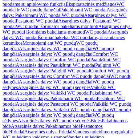
puodams su apiplovimo funkcija
Eksploatacinės medžiagos
WC
puodai ir WC puodų dangčiai
Pakabinami WC puodai
Atsarginės
dalys: Pakabinami WC puodai
WC puodai
Atsarginės dalys: WC
puodai
Pastatomi WC puodai
Atsarginės dalys: Pastatomi WC
puodai
WC puodai išoriniams bakeliams montuoti
Atsarginės dalys:
WC puodai išoriniams bakeliams montuoti
WC puodai
Atsarginės
dalys: WC puodai
Išoriniai bakeliai WC puodams, iš sanitarinės
keramikos
Montuojami ant WC puodų
WC puodų
dangčiai
Atsarginės dalys: WC puodų dangčiai
WC puodų
dangčiai
Atsarginės dalys: WC puodų dangčiai
Comfort WC
puodai
Atsarginės dalys: Comfort WC puodai
Paaukštinti WC
puodai
Atsarginės dalys: Paaukštinti WC puodai
Pailginti WC
puodai
Atsarginės dalys: Pailginti WC puodai
Comfort WC puodų
dangčiai
Atsarginės dalys: Comfort WC puodų dangčiai
WC puodų
dangčiai
Atsarginės dalys: WC puodų dangčiai
WC puodų
sėdynės
Atsarginės dalys: WC puodų sėdynės
Vaikiški WC
puodai
Atsarginės dalys: Vaikiški WC puodai
Pakabinami WC
puodai
Atsarginės dalys: Pakabinami WC puodai
Pastatomi WC
puodai
Atsarginės dalys: Pastatomi WC puodai
Vaikiški WC puodų
dangčiai
Atsarginės dalys: Vaikiški WC puodų dangčiai
WC puodų
dangčiai
Atsarginės dalys: WC puodų dangčiai
WC puodų
sėdynės
Atsarginės dalys: WC puodų sėdynės
Bidės
Pakabinamos
bidė
Atsarginės dalys: Pakabinamos bidė
Pastatomos
bidė
Priedai
Atsarginės dalys: Priedai
Vandens nuleidimo mygtukai ir
WC nuleidimo valdymo sistemos
Vandens nuleidimo