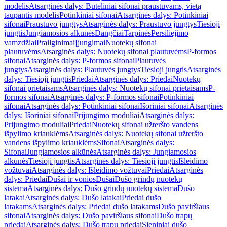
modelis
Atsarginės dalys: Buteliniai sifonai praustuvams, vietą
taupantis modelis
Potinkiniai sifonai
Atsarginės dalys: Potinkiniai
sifonai
Praustuvo jungtys
Atsarginės dalys: Praustuvo jungtys
Tiesioji
jungtis
Jungiamosios alkūnės
Dangčiai
Tarpinės
Persiliejimo
vamzdžiai
Prailginimai
Įjungimai
Nuotekų sifonai
plautuvėms
Atsarginės dalys: Nuotekų sifonai plautuvėms
P-formos
sifonai
Atsarginės dalys: P-formos sifonai
Plautuvės
jungtys
Atsarginės dalys: Plautuvės jungtys
Tiesioji jungtis
Atsarginės
dalys: Tiesioji jungtis
Priedai
Atsarginės dalys: Priedai
Nuotekų
sifonai prietaisams
Atsarginės dalys: Nuotekų sifonai prietaisams
P-
formos sifonai
Atsarginės dalys: P-formos sifonai
Potinkiniai
sifonai
Atsarginės dalys: Potinkiniai sifonai
Išoriniai sifonai
Atsarginės
dalys: Išoriniai sifonai
Prijungimo moduliai
Atsarginės dalys:
Prijungimo moduliai
Priedai
Nuotekų sifonai užteršto vandens
išpylimo kriauklėms
Atsarginės dalys: Nuotekų sifonai užteršto
vandens išpylimo kriauklėms
Sifonai
Atsarginės dalys:
Sifonai
Jungiamosios alkūnės
Atsarginės dalys: Jungiamosios
alkūnės
Tiesioji jungtis
Atsarginės dalys: Tiesioji jungtis
Išleidimo
vožtuvai
Atsarginės dalys: Išleidimo vožtuvai
Priedai
Atsarginės
dalys: Priedai
Dušai ir vonios
Dušai
Dušo grindų nuotekų
sistema
Atsarginės dalys: Dušo grindų nuotekų sistema
Dušo
latakai
Atsarginės dalys: Dušo latakai
Priedai dušo
latakams
Atsarginės dalys: Priedai dušo latakams
Dušo paviršiaus
sifonai
Atsarginės dalys: Dušo paviršiaus sifonai
Dušo trapų
priedai
Atsarginės dalys: Dušo trapų priedai
Sieniniai dušo