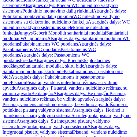
sistemoms
Atsarginės dalys: Priedai WC nuleidimo valdymo
sistemoms
Potinkinio montavimo dalių rinkiniai
Atsarginės dalys:
Potinkinio montavimo dalių rinkiniai
WC nuleidimo valdymo
sistemoms su elektronine nuleidimo funkcija
Atsarginės dalys: WC
nuleidimo valdymo sistemoms su elektronine nuleidimo
funkcija
Jungtys
Geberit Monolith sanitariniai moduliai
Sanitariniai
moduliai WC puodams
Atsarginės dalys: Sanitariniai moduliai WC
puodams
Pakabinamiems WC puodams
Atsarginės dalys:
Pakabinamiems WC puodams
Pastatomiems WC
puodams
Atsarginės dalys: Pastatomiems WC
puodams
Priedai
Atsarginės dalys: Priedai
Eksploatacinės
medžiagos
Sanitariniai moduliai, skirti bidė
Atsarginės dalys:
Sanitariniai moduliai, skirti bidė
Pakabinamoms ir pastatomoms
bidė
Atsarginės dalys: Pakabinamoms ir pastatomoms
bidė
Pisuarai
Pisuarai, vandens nuleidimo režimas, su vidiniu
apvadu
Atsarginės dalys: Pisuarai, vandens nuleidimo režimas, su
vidiniu apvadu
Be dangčio
Atsarginės dalys: Be dangčio
Pisuarai,
vandens nuleidimo režimas, be vidinio apvado
Atsarginės dalys:
Pisuarai, vandens nuleidimo režimas, be vidinio apvado
Išorinei ir
potinkinei pisuarų valdymo sistemai
Atsarginės dalys: Išorinei ir
potinkinei pisuarų valdymo sistemai
Su integruota pisuarų valdymo
sistema
Atsarginės dalys: Su integruota pisuarų valdymo
sistema
Integruotai pisuarų valdymo sistemai
Atsarginės dalys:
Integruotai pisuarų valdymo sistemai
Pisuarai, vandens nuleidimo