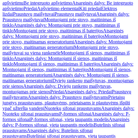
apšvietimu
Be integruoto apšvietimo
Atsarginės dalys: Be integruoto
apšvietimo
Priedai
Apšvietimo elementai
Kiti priedai
Elektros
lizdai
Praustuvų maišytuvai
Praustuvų maišytuvai
Atsarginės dalys:
Praustuvų maišytuvai
Montuojami prie stovo, maitinimas iš
tinklo
Atsarginės dalys: Montuojami prie stovo, maitinimas iš
tinklo
Montuojami prie stovo, maitinimas iš baterijos
Atsarginės
dalys: Montuojami prie stovo, maitinimas iš baterijos
Montuojami
prie stovo, maitinamas generatoriumi
Atsarginės dalys: Montuojami
prie stovo, maitinamas generatoriumi
Montuojami prie stovo,
maišytuvai su viena rankenėle
Montuojami iš sienos, maitinimas iš
tinklo
Atsarginės dalys: Montuojami iš sienos, maitinimas iš
tinklo
Montuojami iš sienos, maitinimas iš baterijos
Atsarginės dalys:
Montuojami iš sienos, maitinimas iš baterijos
Montuojami iš sienos,
maitinamas generatoriumi
Atsarginės dalys: Montuojami iš sienos,
maitinamas generatoriumi
Dviejų rankenų maišytuvas, montuojamas
prie sienos
Atsarginės dalys: Dviejų rankenų maišytuvas,
montuojamas prie sienos
Priedai
Atsarginės dalys: Priedai
Praustuvų
maišytuvams
Atsarginės dalys: Praustuvų maišytuvams
Prietaisų
jungtys praustuvams, plautuvėms, prietaisams ir plautuvėms išpilti
ypač užterštą vandenį
Nuotekų sifonai praustuvams
Atsarginės dalys:
Nuotekų sifonai praustuvams
P-formos sifonai
Atsarginės dalys: P-
formos sifonai
P-formos sifonai, vietą taupantis modelis
Atsarginės
dalys: P-formos sifonai, vietą taupantis modelis
Butelinis sifonai
praustuvams
Atsarginės dalys: Butelinis sifonai
praustuvams
Buteliniai sifonai praustuvams, vietą taupantis