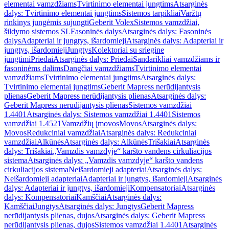
elementai vamzdžiams
Tvirtinimo elementai jungtims
Atsarginės
dalys: Tvirtinimo elementai jungtims
Sistemos tarpikliai
Varžtų
rinkinys jungėmis sujungti
Geberit Volex
Sistemos vamzdžiai,
šildymo sistemos SL
Fasoninės dalys
Atsarginės dalys: Fasoninės
dalys
Adapteriai ir jungtys, išardomieji
Atsarginės dalys: Adapteriai ir
jungtys, išardomieji
Jungtys
Kolektoriai su sriegine
jungtimi
Priedai
Atsarginės dalys: Priedai
Sandarikliai vamzdžiams ir
fasoninėms dalims
Dangčiai vamzdžiams
Tvirtinimo elementai
vamzdžiams
Tvirtinimo elementai jungtims
Atsarginės dalys:
Tvirtinimo elementai jungtims
Geberit Mapress nerūdijantysis
plienas
Geberit Mapress nerūdijantysis plienas
Atsarginės dalys:
Geberit Mapress nerūdijantysis plienas
Sistemos vamzdžiai
1.4401
Atsarginės dalys: Sistemos vamzdžiai 1.4401
Sistemos
vamzdžiai 1.4521
Vamzdžių įmovos
Movos
Atsarginės dalys:
Movos
Redukciniai vamzdžiai
Atsarginės dalys: Redukciniai
vamzdžiai
Alkūnės
Atsarginės dalys: Alkūnės
Trišakiai
Atsarginės
dalys: Trišakiai
„Vamzdis vamzdyje“ karšto vandens cirkuliacijos
sistema
Atsarginės dalys: „Vamzdis vamzdyje“ karšto vandens
cirkuliacijos sistema
Neišardomieji adapteriai
Atsarginės dalys:
Neišardomieji adapteriai
Adapteriai ir jungtys, išardomieji
Atsarginės
dalys: Adapteriai ir jungtys, išardomieji
Kompensatoriai
Atsarginės
dalys: Kompensatoriai
Kamščiai
Atsarginės dalys:
Kamščiai
Jungtys
Atsarginės dalys: Jungtys
Geberit Mapress
nerūdijantysis plienas, dujos
Atsarginės dalys: Geberit Mapress
nerūdijantysis plienas, dujos
Sistemos vamzdžiai 1.4401
Atsarginės