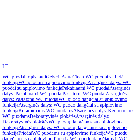
LT
WC puodai ir pisuarai
Geberit AquaClean WC puodai su bidė
funkcija
WC puodai su apiplovimo funkcija
Atsarginės dalys: WC
puodai su apiplovimo funkcija
Pakabinami WC puodai
Atsarginės
dalys: Pakabinami WC puodai
Pastatomi WC puodai
Atsarginės
dalys: Pastatomi WC puodai
WC puodo dangčiai su apiplovimo
funkcija
Atsarginės dalys: WC puodo dangčiai su apiplovimo
funkcija
Keraminiams WC puodams
Atsarginės dalys: Keraminiams
WC puodams
Dekoratyvinės plokštės
Atsarginės dalys:
Dekoratyvinės plokštės
WC puodų dangčiams su apiplovimo
funkcija
Atsarginės dalys: WC puodų dangčiams su apiplovimo
funkcija
Priedai
WC puodams su apiplovimo funkcija
WC puodų
dangčiams su apiplovimo funkcija
WC puodų dangčiams ir WC