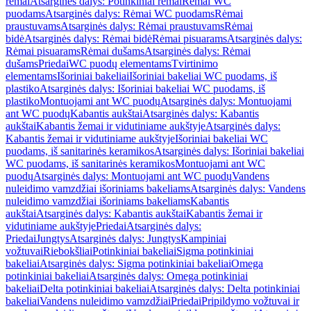
rėmai
Atsarginės dalys: Potinkiniai rėmai
Rėmai WC
puodams
Atsarginės dalys: Rėmai WC puodams
Rėmai
praustuvams
Atsarginės dalys: Rėmai praustuvams
Rėmai
bidė
Atsarginės dalys: Rėmai bidė
Rėmai pisuarams
Atsarginės dalys:
Rėmai pisuarams
Rėmai dušams
Atsarginės dalys: Rėmai
dušams
Priedai
WC puodų elementams
Tvirtinimo
elementams
Išoriniai bakeliai
Išoriniai bakeliai WC puodams, iš
plastiko
Atsarginės dalys: Išoriniai bakeliai WC puodams, iš
plastiko
Montuojami ant WC puodų
Atsarginės dalys: Montuojami
ant WC puodų
Kabantis aukštai
Atsarginės dalys: Kabantis
aukštai
Kabantis žemai ir vidutiniame aukštyje
Atsarginės dalys:
Kabantis žemai ir vidutiniame aukštyje
Išoriniai bakeliai WC
puodams, iš sanitarinės keramikos
Atsarginės dalys: Išoriniai bakeliai
WC puodams, iš sanitarinės keramikos
Montuojami ant WC
puodų
Atsarginės dalys: Montuojami ant WC puodų
Vandens
nuleidimo vamzdžiai išoriniams bakeliams
Atsarginės dalys: Vandens
nuleidimo vamzdžiai išoriniams bakeliams
Kabantis
aukštai
Atsarginės dalys: Kabantis aukštai
Kabantis žemai ir
vidutiniame aukštyje
Priedai
Atsarginės dalys:
Priedai
Jungtys
Atsarginės dalys: Jungtys
Kampiniai
vožtuvai
Riebokšliai
Potinkiniai bakeliai
Sigma potinkiniai
bakeliai
Atsarginės dalys: Sigma potinkiniai bakeliai
Omega
potinkiniai bakeliai
Atsarginės dalys: Omega potinkiniai
bakeliai
Delta potinkiniai bakeliai
Atsarginės dalys: Delta potinkiniai
bakeliai
Vandens nuleidimo vamzdžiai
Priedai
Pripildymo vožtuvai ir