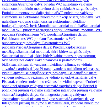
sistemoms
Atsarginės dalys: Priedai WC nuleidimo valdymo
sistemoms
Potinkinio montavimo dalių rinkiniai
Atsarginės dalys:
Potinkinio montavimo dalių rinkiniai
WC nuleidimo valdymo
sistemoms su elektronine nuleidimo funkcija
Atsarginės dalys: WC
nuleidimo valdymo sistemoms su elektronine nuleidimo
funkcija
Jungtys
Geberit Monolith sanitariniai moduliai
Sanitariniai
moduliai WC puodams
Atsarginės dalys: Sanitariniai moduliai WC
puodams
Pakabinamiems WC puodams
Atsarginės dalys:
Pakabinamiems WC puodams
Pastatomiems WC
puodams
Atsarginės dalys: Pastatomiems WC
puodams
Priedai
Atsarginės dalys: Priedai
Eksploatacinės
medžiagos
Sanitariniai moduliai, skirti bidė
Atsarginės dalys:
Sanitariniai moduliai, skirti bidė
Pakabinamoms ir pastatomoms
bidė
Atsarginės dalys: Pakabinamoms ir pastatomoms
bidė
Pisuarai
Pisuarai, vandens nuleidimo režimas, su vidiniu
apvadu
Atsarginės dalys: Pisuarai, vandens nuleidimo režimas, su
vidiniu apvadu
Be dangčio
Atsarginės dalys: Be dangčio
Pisuarai,
vandens nuleidimo režimas, be vidinio apvado
Atsarginės dalys:
Pisuarai, vandens nuleidimo režimas, be vidinio apvado
Išorinei ir
potinkinei pisuarų valdymo sistemai
Atsarginės dalys: Išorinei ir
potinkinei pisuarų valdymo sistemai
Su integruota pisuarų valdymo
sistema
Atsarginės dalys: Su integruota pisuarų valdymo
sistema
Integruotai pisuarų valdymo sistemai
Atsarginės dalys:
Integruotai pisuarų valdymo sistemai
Pisuarai, vandens nuleidimo