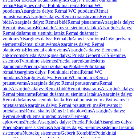
rėmai
Atsarginės dalys: Potinkiniai rėmai
Rėmai WC
puodams
Atsarginės dalys: Rėmai WC puodams
Rėmai
praustuvams
Atsarginės dalys: Rėmai praustuvams
Rėmai
bidė
Atsarginės dalys: Rėmai bidė
Rėmai pisuarams
Atsarginės dalys:
Rėmai pisuarams
Rėmai dušams su sieniniu lataku
Atsarginės dalys:
Rėmai dušams su sieniniu lataku
Rėmai dušams ir
vonioms
Atsarginės dalys: Rėmai dušams ir vonioms
Dušo pertvarų
elementai
Rėmai plautuvėms
Atsarginės dalys: Rėmai
plautuvėms
Elementai apkrovoms
Atsarginės dalys: Elementai
apkrovoms
Priedai
Atsarginės dalys: Priedai
Geberit GIS
Sieninės
sistemos
Tvirtinimo sistemos
Priedai surenkamiesiems
gaminiams
Priedai garso izoliacijai
Plokštės
Potinkiniai
rėmai
Atsarginės dalys: Potinkiniai rėmai
Rėmai WC
puodams
Atsarginės dalys: Rėmai WC puodams
Rėmai
praustuvams
Atsarginės dalys: Rėmai praustuvams
Rėmai
bidė
Atsarginės dalys: Rėmai bidė
Rėmai pisuarams
Atsarginės dalys:
Rėmai pisuarams
Rėmai dušams su sieniniu lataku
Atsarginės dalys:
Rėmai dušams su sieniniu lataku
Rėmai praustuvų maišytuvams ir
prietaisams
Atsarginės dalys: Rėmai praustuvų maišytuvams ir
prietaisams
Rėmai skalbyklėms ir indaplovėms
Atsarginės dalys:
Rėmai skalbyklėms ir indaplovėms
Elementai
apkrovoms
Priedai
Atsarginės dalys: Priedai
Priedai
Atsarginės dalys:
Priedai
Sieninės sistemos
Atsarginės dalys: Sieninės sistemos
Tiekimo
sistemoms
Nuotekų sistemoms
Geberit Kombifix
Potinkiniai