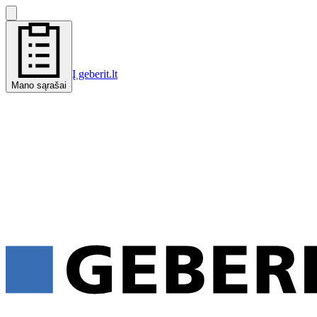
Į geberit.lt
Mano sąrašai