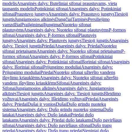
modelis
Atsarginės dalys: Buteliniai sifonai praustuvams, vietą
taupantis modelis
Potinkiniai sifonai
Atsarginės dalys: Potinkiniai
sifonai
Praustuvo jungtys
Atsarginės dalys: Praustuvo jungtys
Tiesioji
jungtis
Jungiamosios alkūnės
Dangčiai
Tarpinės
Persiliejimo
vamzdžiai
Prailginimai
Įjungimai
Nuotekų sifonai
plautuvėms
Atsarginės dalys: Nuotekų sifonai plautuvėms
P-formos
sifonai
Atsarginės dalys: P-formos sifonai
Plautuvės
jungtys
Atsarginės dalys: Plautuvės jungtys
Tiesioji jungtis
Atsarginės
dalys: Tiesioji jungtis
Priedai
Atsarginės dalys: Priedai
Nuotekų
sifonai prietaisams
Atsarginės dalys: Nuotekų sifonai prietaisams
P-
formos sifonai
Atsarginės dalys: P-formos sifonai
Potinkiniai
sifonai
Atsarginės dalys: Potinkiniai sifonai
Išoriniai sifonai
Atsarginės
dalys: Išoriniai sifonai
Prijungimo moduliai
Atsarginės dalys:
Prijungimo moduliai
Priedai
Nuotekų sifonai užteršto vandens
išpylimo kriauklėms
Atsarginės dalys: Nuotekų sifonai užteršto
vandens išpylimo kriauklėms
Sifonai
Atsarginės dalys:
Sifonai
Jungiamosios alkūnės
Atsarginės dalys: Jungiamosios
alkūnės
Tiesioji jungtis
Atsarginės dalys: Tiesioji jungtis
Išleidimo
vožtuvai
Atsarginės dalys: Išleidimo vožtuvai
Priedai
Atsarginės
dalys: Priedai
Dušai ir vonios
Dušai
Dušo grindų nuotekų
sistema
Atsarginės dalys: Dušo grindų nuotekų sistema
Dušo
latakai
Atsarginės dalys: Dušo latakai
Priedai dušo
latakams
Atsarginės dalys: Priedai dušo latakams
Dušo paviršiaus
sifonai
Atsarginės dalys: Dušo paviršiaus sifonai
Dušo trapų
priedai
Atsarginės dalys: Dušo trapų priedai
Sieniniai dušo