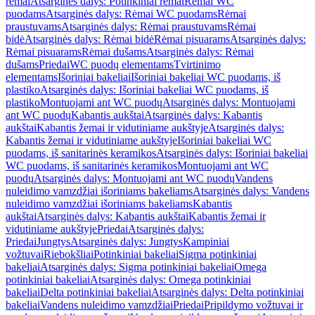
rėmai
Atsarginės dalys: Potinkiniai rėmai
Rėmai WC
puodams
Atsarginės dalys: Rėmai WC puodams
Rėmai
praustuvams
Atsarginės dalys: Rėmai praustuvams
Rėmai
bidė
Atsarginės dalys: Rėmai bidė
Rėmai pisuarams
Atsarginės dalys:
Rėmai pisuarams
Rėmai dušams
Atsarginės dalys: Rėmai
dušams
Priedai
WC puodų elementams
Tvirtinimo
elementams
Išoriniai bakeliai
Išoriniai bakeliai WC puodams, iš
plastiko
Atsarginės dalys: Išoriniai bakeliai WC puodams, iš
plastiko
Montuojami ant WC puodų
Atsarginės dalys: Montuojami
ant WC puodų
Kabantis aukštai
Atsarginės dalys: Kabantis
aukštai
Kabantis žemai ir vidutiniame aukštyje
Atsarginės dalys:
Kabantis žemai ir vidutiniame aukštyje
Išoriniai bakeliai WC
puodams, iš sanitarinės keramikos
Atsarginės dalys: Išoriniai bakeliai
WC puodams, iš sanitarinės keramikos
Montuojami ant WC
puodų
Atsarginės dalys: Montuojami ant WC puodų
Vandens
nuleidimo vamzdžiai išoriniams bakeliams
Atsarginės dalys: Vandens
nuleidimo vamzdžiai išoriniams bakeliams
Kabantis
aukštai
Atsarginės dalys: Kabantis aukštai
Kabantis žemai ir
vidutiniame aukštyje
Priedai
Atsarginės dalys:
Priedai
Jungtys
Atsarginės dalys: Jungtys
Kampiniai
vožtuvai
Riebokšliai
Potinkiniai bakeliai
Sigma potinkiniai
bakeliai
Atsarginės dalys: Sigma potinkiniai bakeliai
Omega
potinkiniai bakeliai
Atsarginės dalys: Omega potinkiniai
bakeliai
Delta potinkiniai bakeliai
Atsarginės dalys: Delta potinkiniai
bakeliai
Vandens nuleidimo vamzdžiai
Priedai
Pripildymo vožtuvai ir