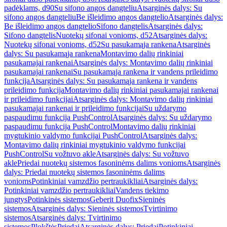
padėklams, d90
Su sifono angos dangteliu
Atsarginės dalys: Su
sifono angos dangteliu
Be išleidimo angos dangtelio
Atsarginės dalys:
Be išleidimo angos dangtelio
Sifono dangtelis
Atsarginės dalys:
Sifono dangtelis
Nuotekų sifonai vonioms, d52
Atsarginės dalys:
Nuotekų sifonai vonioms, d52
Su pasukamąja rankena
Atsarginės
dalys: Su pasukamąja rankena
Montavimo dalių rinkiniai
pasukamajai rankenai
Atsarginės dalys: Montavimo dalių rinkiniai
pasukamajai rankenai
Su pasukamąja rankena ir vandens prileidimo
funkcija
Atsarginės dalys: Su pasukamąja rankena ir vandens
prileidimo funkcija
Montavimo dalių rinkiniai pasukamajai rankenai
ir prileidimo funkcijai
Atsarginės dalys: Montavimo dalių rinkiniai
pasukamajai rankenai ir prileidimo funkcijai
Su uždarymo
paspaudimu funkcija PushControl
Atsarginės dalys: Su uždarymo
paspaudimu funkcija PushControl
Montavimo dalių rinkiniai
mygtukinio valdymo funkcijai PushControl
Atsarginės dalys:
Montavimo dalių rinkiniai mygtukinio valdymo funkcijai
PushControl
Su vožtuvo akle
Atsarginės dalys: Su vožtuvo
akle
Priedai nuotekų sistemos fasoninėms dalims vonioms
Atsarginės
dalys: Priedai nuotekų sistemos fasoninėms dalims
vonioms
Potinkiniai vamzdžio pertraukikliai
Atsarginės dalys:
Potinkiniai vamzdžio pertraukikliai
Vandens tiekimo
jungtys
Potinkinės sistemos
Geberit Duofix
Sieninės
sistemos
Atsarginės dalys: Sieninės sistemos
Tvirtinimo
sistemos
Atsarginės dalys: Tvirtinimo
sistemos
Plokštės
Priedai
Atsarginės dalys: Priedai
Potinkiniai