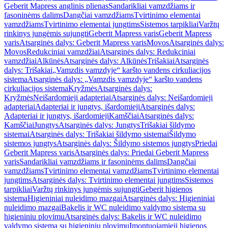
Geberit Mapress anglinis plienas
Sandarikliai vamzdžiams ir
fasoninėms dalims
Dangčiai vamzdžiams
Tvirtinimo elementai
vamzdžiams
Tvirtinimo elementai jungtims
Sistemos tarpikliai
Varžtų
rinkinys jungėmis sujungti
Geberit Mapress varis
Geberit Mapress
varis
Atsarginės dalys: Geberit Mapress varis
Movos
Atsarginės dalys:
Movos
Redukciniai vamzdžiai
Atsarginės dalys: Redukciniai
vamzdžiai
Alkūnės
Atsarginės dalys: Alkūnės
Trišakiai
Atsarginės
dalys: Trišakiai
„Vamzdis vamzdyje“ karšto vandens cirkuliacijos
sistema
Atsarginės dalys: „Vamzdis vamzdyje“ karšto vandens
cirkuliacijos sistema
Kryžmės
Atsarginės dalys:
Kryžmės
Neišardomieji adapteriai
Atsarginės dalys: Neišardomieji
adapteriai
Adapteriai ir jungtys, išardomieji
Atsarginės dalys:
Adapteriai ir jungtys, išardomieji
Kamščiai
Atsarginės dalys:
Kamščiai
Jungtys
Atsarginės dalys: Jungtys
Trišakiai šildymo
sistemai
Atsarginės dalys: Trišakiai šildymo sistemai
Šildymo
sistemos jungtys
Atsarginės dalys: Šildymo sistemos jungtys
Priedai
Geberit Mapress varis
Atsarginės dalys: Priedai Geberit Mapress
varis
Sandarikliai vamzdžiams ir fasoninėms dalims
Dangčiai
vamzdžiams
Tvirtinimo elementai vamzdžiams
Tvirtinimo elementai
jungtims
Atsarginės dalys: Tvirtinimo elementai jungtims
Sistemos
tarpikliai
Varžtų rinkinys jungėmis sujungti
Geberit higienos
sistema
Higieniniai nuleidimo mazgai
Atsarginės dalys: Higieniniai
nuleidimo mazgai
Bakelis ir WC nuleidimo valdymo sistema su
higieniniu plovimu
Atsarginės dalys: Bakelis ir WC nuleidimo
valdymo sistema su higieniniu plovimu
Įmontuojamieji higienos