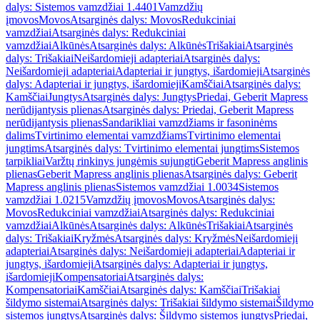
dalys: Sistemos vamzdžiai 1.4401
Vamzdžių
įmovos
Movos
Atsarginės dalys: Movos
Redukciniai
vamzdžiai
Atsarginės dalys: Redukciniai
vamzdžiai
Alkūnės
Atsarginės dalys: Alkūnės
Trišakiai
Atsarginės
dalys: Trišakiai
Neišardomieji adapteriai
Atsarginės dalys:
Neišardomieji adapteriai
Adapteriai ir jungtys, išardomieji
Atsarginės
dalys: Adapteriai ir jungtys, išardomieji
Kamščiai
Atsarginės dalys:
Kamščiai
Jungtys
Atsarginės dalys: Jungtys
Priedai, Geberit Mapress
nerūdijantysis plienas
Atsarginės dalys: Priedai, Geberit Mapress
nerūdijantysis plienas
Sandarikliai vamzdžiams ir fasoninėms
dalims
Tvirtinimo elementai vamzdžiams
Tvirtinimo elementai
jungtims
Atsarginės dalys: Tvirtinimo elementai jungtims
Sistemos
tarpikliai
Varžtų rinkinys jungėmis sujungti
Geberit Mapress anglinis
plienas
Geberit Mapress anglinis plienas
Atsarginės dalys: Geberit
Mapress anglinis plienas
Sistemos vamzdžiai 1.0034
Sistemos
vamzdžiai 1.0215
Vamzdžių įmovos
Movos
Atsarginės dalys:
Movos
Redukciniai vamzdžiai
Atsarginės dalys: Redukciniai
vamzdžiai
Alkūnės
Atsarginės dalys: Alkūnės
Trišakiai
Atsarginės
dalys: Trišakiai
Kryžmės
Atsarginės dalys: Kryžmės
Neišardomieji
adapteriai
Atsarginės dalys: Neišardomieji adapteriai
Adapteriai ir
jungtys, išardomieji
Atsarginės dalys: Adapteriai ir jungtys,
išardomieji
Kompensatoriai
Atsarginės dalys:
Kompensatoriai
Kamščiai
Atsarginės dalys: Kamščiai
Trišakiai
šildymo sistemai
Atsarginės dalys: Trišakiai šildymo sistemai
Šildymo
sistemos jungtys
Atsarginės dalys: Šildymo sistemos jungtys
Priedai,