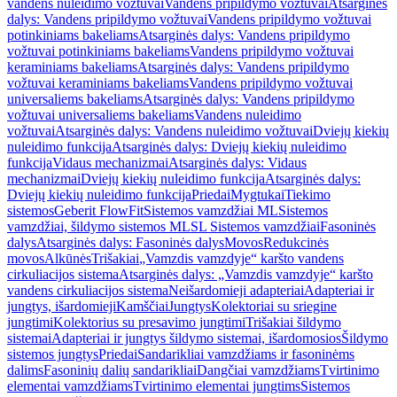
vandens nuleidimo vožtuvai
Vandens pripildymo vožtuvai
Atsarginės
dalys: Vandens pripildymo vožtuvai
Vandens pripildymo vožtuvai
potinkiniams bakeliams
Atsarginės dalys: Vandens pripildymo
vožtuvai potinkiniams bakeliams
Vandens pripildymo vožtuvai
keraminiams bakeliams
Atsarginės dalys: Vandens pripildymo
vožtuvai keraminiams bakeliams
Vandens pripildymo vožtuvai
universaliems bakeliams
Atsarginės dalys: Vandens pripildymo
vožtuvai universaliems bakeliams
Vandens nuleidimo
vožtuvai
Atsarginės dalys: Vandens nuleidimo vožtuvai
Dviejų kiekių
nuleidimo funkcija
Atsarginės dalys: Dviejų kiekių nuleidimo
funkcija
Vidaus mechanizmai
Atsarginės dalys: Vidaus
mechanizmai
Dviejų kiekių nuleidimo funkcija
Atsarginės dalys:
Dviejų kiekių nuleidimo funkcija
Priedai
Mygtukai
Tiekimo
sistemos
Geberit FlowFit
Sistemos vamzdžiai ML
Sistemos
vamzdžiai, šildymo sistemos ML
SL Sistemos vamzdžiai
Fasoninės
dalys
Atsarginės dalys: Fasoninės dalys
Movos
Redukcinės
movos
Alkūnės
Trišakiai
„Vamzdis vamzdyje“ karšto vandens
cirkuliacijos sistema
Atsarginės dalys: „Vamzdis vamzdyje“ karšto
vandens cirkuliacijos sistema
Neišardomieji adapteriai
Adapteriai ir
jungtys, išardomieji
Kamščiai
Jungtys
Kolektoriai su sriegine
jungtimi
Kolektorius su presavimo jungtimi
Trišakiai šildymo
sistemai
Adapteriai ir jungtys šildymo sistemai, išardomosios
Šildymo
sistemos jungtys
Priedai
Sandarikliai vamzdžiams ir fasoninėms
dalims
Fasoninių dalių sandarikliai
Dangčiai vamzdžiams
Tvirtinimo
elementai vamzdžiams
Tvirtinimo elementai jungtims
Sistemos