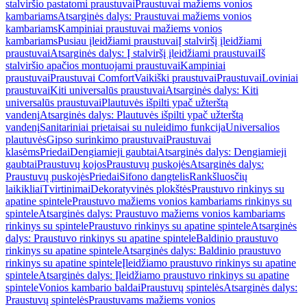
stalviršio pastatomi praustuvai
Praustuvai mažiems vonios
kambariams
Atsarginės dalys: Praustuvai mažiems vonios
kambariams
Kampiniai praustuvai mažiems vonios
kambariams
Pusiau įleidžiami praustuvai
Į stalviršį įleidžiami
praustuvai
Atsarginės dalys: Į stalviršį įleidžiami praustuvai
Iš
stalviršio apačios montuojami praustuvai
Kampiniai
praustuvai
Praustuvai Comfort
Vaikiški praustuvai
Praustuvai
Loviniai
praustuvai
Kiti universalūs praustuvai
Atsarginės dalys: Kiti
universalūs praustuvai
Plautuvės išpilti ypač užterštą
vandenį
Atsarginės dalys: Plautuvės išpilti ypač užterštą
vandenį
Sanitariniai prietaisai su nuleidimo funkcija
Universalios
plautuvės
Gipso surinkimo praustuvai
Praustuvai
klasėms
Priedai
Dengiamieji gaubtai
Atsarginės dalys: Dengiamieji
gaubtai
Praustuvų kojos
Praustuvų puskojės
Atsarginės dalys:
Praustuvų puskojės
Priedai
Sifono dangtelis
Rankšluosčių
laikikliai
Tvirtinimai
Dekoratyvinės plokštės
Praustuvo rinkinys su
apatine spintele
Praustuvo mažiems vonios kambariams rinkinys su
spintele
Atsarginės dalys: Praustuvo mažiems vonios kambariams
rinkinys su spintele
Praustuvo rinkinys su apatine spintele
Atsarginės
dalys: Praustuvo rinkinys su apatine spintele
Baldinio praustuvo
rinkinys su apatine spintele
Atsarginės dalys: Baldinio praustuvo
rinkinys su apatine spintele
Įleidžiamo praustuvo rinkinys su apatine
spintele
Atsarginės dalys: Įleidžiamo praustuvo rinkinys su apatine
spintele
Vonios kambario baldai
Praustuvų spintelės
Atsarginės dalys:
Praustuvų spintelės
Praustuvams mažiems vonios