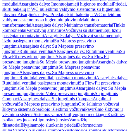
moduliai
Atsarginės dalys: Įmontuojamieji higienos moduliai
Priedai,
skirti bakelių ir WC nuleidimo valdymo sistemoms su higieniniu
plovimu
Atsarginės dalys: Priedai, skirti bakelių ir WC nuleidimo
valdymo sistemoms su higieniniu plovimu
Maitinimo
transformatoriai
Atsarginės dalys: Maitinimo transformatoriai
Tinklo
komponentai
Vamzdynų armatūros
Vožtuvai su statmenuoju lizdu
paslėptam montavimui
Atsarginės dalys: Vožtuvai su statmenuoju
lizdu paslėptam montavimui
Su Mapress presavimo
jungtimis
Atsarginės dalys: Su Mapress presavimo
jungtimis
Rutuliniai ventiliai
Atsarginės dalys: Rutuliniai ventiliai
Su
FlowFit presavimo jungtimis
Atsarginės dalys: Su FlowFit
presavimo jungtimis
Su Mepla presavimo jungtimis
Atsarginės dalys:
Su Mepla presavimo jungtimis
Su Mapress presavimo
jungtimis
Atsarginės dalys: Su Mapress presavimo
jungtimis
Rutuliniai ventiliai paslėptam montavimui
Atsarginės dalys:
Rutuliniai ventiliai paslėptam montavimui
Su FlowFit presavimo
jungtimis
Su Mepla presavimo jungtimis
Atsarginės dalys: Su Mepla
presavimo jungtimis
Su Volex presavimo jungtimis
Su jungtimis
Compact
Atsarginės dalys: Su jungtimis Compact
Atgaliniai
vožtuvai
Su Mapress presavimo jungtimis
Oro šalinimo vožtuvai
šildymo sistemai
Sparčiojo išleidimo vožtuvai
Paviršinio šildymo ir
vėsinimo sistema
Sistemos vamzdžiai
Įrengimo medžiagos
Kraštinės
izoliacinės juostos
Lipniosios juostos
Vamzdžių
fiksatoriai
Išlyginamojo sluoksnio priedai
Deformacinės
siūlės
Vamzdžio alkūnės atramos
Skirstomosios spintos
Skirstomosios