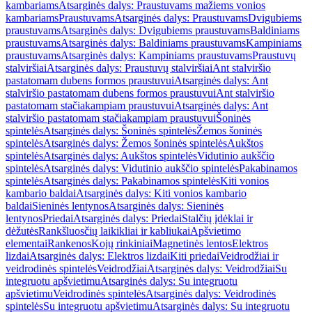
kambariams
Atsarginės dalys: Praustuvams mažiems vonios
kambariams
Praustuvams
Atsarginės dalys: Praustuvams
Dvigubiems
praustuvams
Atsarginės dalys: Dvigubiems praustuvams
Baldiniams
praustuvams
Atsarginės dalys: Baldiniams praustuvams
Kampiniams
praustuvams
Atsarginės dalys: Kampiniams praustuvams
Praustuvų
stalviršiai
Atsarginės dalys: Praustuvų stalviršiai
Ant stalviršio
pastatomam dubens formos praustuvui
Atsarginės dalys: Ant
stalviršio pastatomam dubens formos praustuvui
Ant stalviršio
pastatomam stačiakampiam praustuvui
Atsarginės dalys: Ant
stalviršio pastatomam stačiakampiam praustuvui
Šoninės
spintelės
Atsarginės dalys: Šoninės spintelės
Žemos šoninės
spintelės
Atsarginės dalys: Žemos šoninės spintelės
Aukštos
spintelės
Atsarginės dalys: Aukštos spintelės
Vidutinio aukščio
spintelės
Atsarginės dalys: Vidutinio aukščio spintelės
Pakabinamos
spintelės
Atsarginės dalys: Pakabinamos spintelės
Kiti vonios
kambario baldai
Atsarginės dalys: Kiti vonios kambario
baldai
Sieninės lentynos
Atsarginės dalys: Sieninės
lentynos
Priedai
Atsarginės dalys: Priedai
Stalčių įdėklai ir
dėžutės
Rankšluosčių laikikliai ir kabliukai
Apšvietimo
elementai
Rankenos
Kojų rinkiniai
Magnetinės lentos
Elektros
lizdai
Atsarginės dalys: Elektros lizdai
Kiti priedai
Veidrodžiai ir
veidrodinės spintelės
Veidrodžiai
Atsarginės dalys: Veidrodžiai
Su
integruotu apšvietimu
Atsarginės dalys: Su integruotu
apšvietimu
Veidrodinės spintelės
Atsarginės dalys: Veidrodinės
spintelės
Su integruotu apšvietimu
Atsarginės dalys: Su integruotu