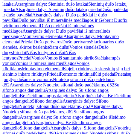
latakai
Atsarginės dalys: Sieniniai dušo latakai
Sieninių dušo latakų
priedai
Atsarginės dalys: Sieninių dušo latakų priedai
Dušo padėklai
ir dušo paviršiai
Atsarginės dalys: Dušo padėklai ir dušo
paviršiai
Dušo paviršiai iš mineralinės medžiagos ir Geberit Duofix
tvirtinimo elementai
Dušo paviršiai iš mineralinės
medžiagos
Atsarginės dalys: Dušo paviršiai iš mineralinės
medžiagos
Montavimo elementai
Atsarginės dalys: Montavimo
elementai
Priedai
Dušo pertvaros
Dušo pertvaros
Stacionarios dušo
sienelės, skirtos beslenksčiam dušui
Vonios sienelės
Dušo
durys
Priedai
Nišos lentynos dušui
Nišos
lentynos
Priedai
Vonios
Vonios iš sanitarinio akrilo
Stačiakampės
vonios
Vonios iš mineralinės medžiagos
Vonios
kūdikiams
Montavimo elementai
Kojelių rinkinys ir skersinių sijų bei
sieninio inkaro rinkinys
Priedai
Remonto rinkiniai
Kiti priedai
Prietaisų
jungtys dušams ir vonioms
Nuotekų sifonai dušo padėklams,
d52
Atsarginės dalys: Nuotekų sifonai dušo padėklams, d52
Su
sifono angos dangteliu
Atsarginės dalys: Su sifono angos
dangteliu
Be išleidimo angos dangtelio
Atsarginės dalys: Be išleidimo
angos dangtelio
Sifono dangtelis
Atsarginės dalys: Sifono
dangtelis
Nuotekų sifonai dušo padėklams, d62
Atsarginės dalys:
Nuotekų sifonai dušo padėklams, d62
Su sifono angos
dangteliu
Atsarginės dalys: Su sifono angos dangteliu
Be išleidimo
angos dangtelio
Atsarginės dalys: Be išleidimo angos
dangtelio
Sifono dangtelis
Atsarginės dalys: Sifono dangtelis
Nuotekų
sifonai dušo padėklams, d90
Atsarginės dalys: Nuotekų sifonai dušo