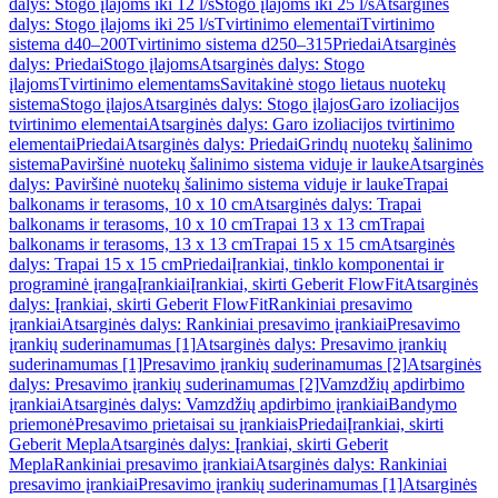
dalys: Stogo įlajoms iki 12 l/s
Stogo įlajoms iki 25 l/s
Atsarginės
dalys: Stogo įlajoms iki 25 l/s
Tvirtinimo elementai
Tvirtinimo
sistema d40–200
Tvirtinimo sistema d250–315
Priedai
Atsarginės
dalys: Priedai
Stogo įlajoms
Atsarginės dalys: Stogo
įlajoms
Tvirtinimo elementams
Savitakinė stogo lietaus nuotekų
sistema
Stogo įlajos
Atsarginės dalys: Stogo įlajos
Garo izoliacijos
tvirtinimo elementai
Atsarginės dalys: Garo izoliacijos tvirtinimo
elementai
Priedai
Atsarginės dalys: Priedai
Grindų nuotekų šalinimo
sistema
Paviršinė nuotekų šalinimo sistema viduje ir lauke
Atsarginės
dalys: Paviršinė nuotekų šalinimo sistema viduje ir lauke
Trapai
balkonams ir terasoms, 10 x 10 cm
Atsarginės dalys: Trapai
balkonams ir terasoms, 10 x 10 cm
Trapai 13 x 13 cm
Trapai
balkonams ir terasoms, 13 x 13 cm
Trapai 15 x 15 cm
Atsarginės
dalys: Trapai 15 x 15 cm
Priedai
Įrankiai, tinklo komponentai ir
programinė įranga
Įrankiai
Įrankiai, skirti Geberit FlowFit
Atsarginės
dalys: Įrankiai, skirti Geberit FlowFit
Rankiniai presavimo
įrankiai
Atsarginės dalys: Rankiniai presavimo įrankiai
Presavimo
įrankių suderinamumas [1]
Atsarginės dalys: Presavimo įrankių
suderinamumas [1]
Presavimo įrankių suderinamumas [2]
Atsarginės
dalys: Presavimo įrankių suderinamumas [2]
Vamzdžių apdirbimo
įrankiai
Atsarginės dalys: Vamzdžių apdirbimo įrankiai
Bandymo
priemonė
Presavimo prietaisai su įrankiais
Priedai
Įrankiai, skirti
Geberit Mepla
Atsarginės dalys: Įrankiai, skirti Geberit
Mepla
Rankiniai presavimo įrankiai
Atsarginės dalys: Rankiniai
presavimo įrankiai
Presavimo įrankių suderinamumas [1]
Atsarginės