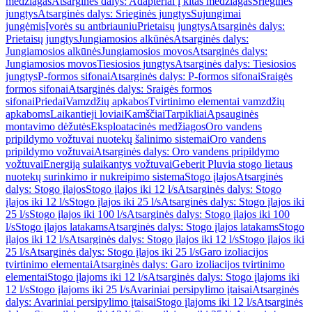
medžiagas
Atsarginės dalys: Adapteriai į kitas medžiagas
Srieginės
jungtys
Atsarginės dalys: Srieginės jungtys
Sujungimai
jungėmis
Įvorės su antbriauniu
Prietaisų jungtys
Atsarginės dalys:
Prietaisų jungtys
Jungiamosios alkūnės
Atsarginės dalys:
Jungiamosios alkūnės
Jungiamosios movos
Atsarginės dalys:
Jungiamosios movos
Tiesiosios jungtys
Atsarginės dalys: Tiesiosios
jungtys
P-formos sifonai
Atsarginės dalys: P-formos sifonai
Sraigės
formos sifonai
Atsarginės dalys: Sraigės formos
sifonai
Priedai
Vamzdžių apkabos
Tvirtinimo elementai vamzdžių
apkaboms
Laikantieji loviai
Kamščiai
Tarpikliai
Apsauginės
montavimo dėžutės
Eksploatacinės medžiagos
Oro vandens
pripildymo vožtuvai nuotekų šalinimo sistemai
Oro vandens
pripildymo vožtuvai
Atsarginės dalys: Oro vandens pripildymo
vožtuvai
Energiją sulaikantys vožtuvai
Geberit Pluvia stogo lietaus
nuotekų surinkimo ir nukreipimo sistema
Stogo įlajos
Atsarginės
dalys: Stogo įlajos
Stogo įlajos iki 12 l/s
Atsarginės dalys: Stogo
įlajos iki 12 l/s
Stogo įlajos iki 25 l/s
Atsarginės dalys: Stogo įlajos iki
25 l/s
Stogo įlajos iki 100 l/s
Atsarginės dalys: Stogo įlajos iki 100
l/s
Stogo įlajos latakams
Atsarginės dalys: Stogo įlajos latakams
Stogo
įlajos iki 12 l/s
Atsarginės dalys: Stogo įlajos iki 12 l/s
Stogo įlajos iki
25 l/s
Atsarginės dalys: Stogo įlajos iki 25 l/s
Garo izoliacijos
tvirtinimo elementai
Atsarginės dalys: Garo izoliacijos tvirtinimo
elementai
Stogo įlajoms iki 12 l/s
Atsarginės dalys: Stogo įlajoms iki
12 l/s
Stogo įlajoms iki 25 l/s
Avariniai persipylimo įtaisai
Atsarginės
dalys: Avariniai persipylimo įtaisai
Stogo įlajoms iki 12 l/s
Atsarginės