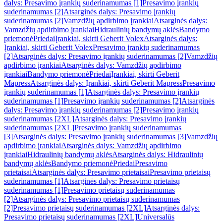
dalys: Presavimo įrankių suderinamumas [1]
Presavimo įrankių
suderinamumas [2]
Atsarginės dalys: Presavimo įrankių
suderinamumas [2]
Vamzdžių apdirbimo įrankiai
Atsarginės dalys:
Vamzdžių apdirbimo įrankiai
Hidraulinių bandymų aklės
Bandymo
priemonė
Priedai
Įrankiai, skirti Geberit Volex
Atsarginės dalys:
Įrankiai, skirti Geberit Volex
Presavimo įrankių suderinamumas
[2]
Atsarginės dalys: Presavimo įrankių suderinamumas [2]
Vamzdžių
apdirbimo įrankiai
Atsarginės dalys: Vamzdžių apdirbimo
įrankiai
Bandymo priemonė
Priedai
Įrankiai, skirti Geberit
Mapress
Atsarginės dalys: Įrankiai, skirti Geberit Mapress
Presavimo
įrankių suderinamumas [1]
Atsarginės dalys: Presavimo įrankių
suderinamumas [1]
Presavimo įrankių suderinamumas [2]
Atsarginės
dalys: Presavimo įrankių suderinamumas [2]
Presavimo įrankių
suderinamumas [2XL]
Atsarginės dalys: Presavimo įrankių
suderinamumas [2XL]
Presavimo įrankių suderinamumas
[3]
Atsarginės dalys: Presavimo įrankių suderinamumas [3]
Vamzdžių
apdirbimo įrankiai
Atsarginės dalys: Vamzdžių apdirbimo
įrankiai
Hidraulinių bandymų aklės
Atsarginės dalys: Hidraulinių
bandymų aklės
Bandymo priemonė
Priedai
Presavimo
prietaisai
Atsarginės dalys: Presavimo prietaisai
Presavimo prietaisų
suderinamumas [1]
Atsarginės dalys: Presavimo prietaisų
suderinamumas [1]
Presavimo prietaisų suderinamumas
[2]
Atsarginės dalys: Presavimo prietaisų suderinamumas
[2]
Presavimo prietaisų suderinamumas [2XL]
Atsarginės dalys:
Presavimo prietaisų suderinamumas [2XL]
Universalūs