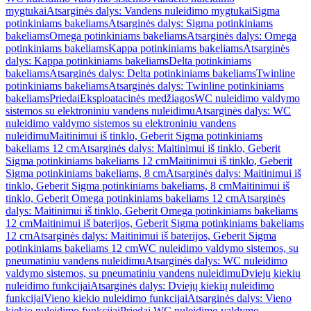
mygtukai
Atsarginės dalys: Vandens nuleidimo mygtukai
Sigma
potinkiniams bakeliams
Atsarginės dalys: Sigma potinkiniams
bakeliams
Omega potinkiniams bakeliams
Atsarginės dalys: Omega
potinkiniams bakeliams
Kappa potinkiniams bakeliams
Atsarginės
dalys: Kappa potinkiniams bakeliams
Delta potinkiniams
bakeliams
Atsarginės dalys: Delta potinkiniams bakeliams
Twinline
potinkiniams bakeliams
Atsarginės dalys: Twinline potinkiniams
bakeliams
Priedai
Eksploatacinės medžiagos
WC nuleidimo valdymo
sistemos su elektroniniu vandens nuleidimu
Atsarginės dalys: WC
nuleidimo valdymo sistemos su elektroniniu vandens
nuleidimu
Maitinimui iš tinklo, Geberit Sigma potinkiniams
bakeliams 12 cm
Atsarginės dalys: Maitinimui iš tinklo, Geberit
Sigma potinkiniams bakeliams 12 cm
Maitinimui iš tinklo, Geberit
Sigma potinkiniams bakeliams, 8 cm
Atsarginės dalys: Maitinimui iš
tinklo, Geberit Sigma potinkiniams bakeliams, 8 cm
Maitinimui iš
tinklo, Geberit Omega potinkiniams bakeliams 12 cm
Atsarginės
dalys: Maitinimui iš tinklo, Geberit Omega potinkiniams bakeliams
12 cm
Maitinimui iš baterijos, Geberit Sigma potinkiniams bakeliams
12 cm
Atsarginės dalys: Maitinimui iš baterijos, Geberit Sigma
potinkiniams bakeliams 12 cm
WC nuleidimo valdymo sistemos, su
pneumatiniu vandens nuleidimu
Atsarginės dalys: WC nuleidimo
valdymo sistemos, su pneumatiniu vandens nuleidimu
Dviejų kiekių
nuleidimo funkcijai
Atsarginės dalys: Dviejų kiekių nuleidimo
funkcijai
Vieno kiekio nuleidimo funkcijai
Atsarginės dalys: Vieno
kiekio nuleidimo funkcijai
Priedai WC nuleidimo valdymo