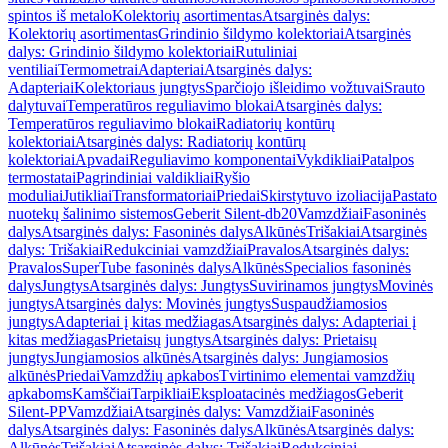
spintos iš metalo
Kolektorių asortimentas
Atsarginės dalys:
Kolektorių asortimentas
Grindinio šildymo kolektoriai
Atsarginės
dalys: Grindinio šildymo kolektoriai
Rutuliniai
ventiliai
Termometrai
Adapteriai
Atsarginės dalys:
Adapteriai
Kolektoriaus jungtys
Sparčiojo išleidimo vožtuvai
Srauto
dalytuvai
Temperatūros reguliavimo blokai
Atsarginės dalys:
Temperatūros reguliavimo blokai
Radiatorių kontūrų
kolektoriai
Atsarginės dalys: Radiatorių kontūrų
kolektoriai
Apvadai
Reguliavimo komponentai
Vykdikliai
Patalpos
termostatai
Pagrindiniai valdikliai
Ryšio
moduliai
Jutikliai
Transformatoriai
Priedai
Skirstytuvo izoliacija
Pastato
nuotekų šalinimo sistemos
Geberit Silent-db20
Vamzdžiai
Fasoninės
dalys
Atsarginės dalys: Fasoninės dalys
Alkūnės
Trišakiai
Atsarginės
dalys: Trišakiai
Redukciniai vamzdžiai
Pravalos
Atsarginės dalys:
Pravalos
SuperTube fasoninės dalys
Alkūnės
Specialios fasoninės
dalys
Jungtys
Atsarginės dalys: Jungtys
Suvirinamos jungtys
Movinės
jungtys
Atsarginės dalys: Movinės jungtys
Suspaudžiamosios
jungtys
Adapteriai į kitas medžiagas
Atsarginės dalys: Adapteriai į
kitas medžiagas
Prietaisų jungtys
Atsarginės dalys: Prietaisų
jungtys
Jungiamosios alkūnės
Atsarginės dalys: Jungiamosios
alkūnės
Priedai
Vamzdžių apkabos
Tvirtinimo elementai vamzdžių
apkaboms
Kamščiai
Tarpikliai
Eksploatacinės medžiagos
Geberit
Silent-PP
Vamzdžiai
Atsarginės dalys: Vamzdžiai
Fasoninės
dalys
Atsarginės dalys: Fasoninės dalys
Alkūnės
Atsarginės dalys:
Alkūnės
Trišakiai
Atsarginės dalys: Trišakiai
Redukciniai