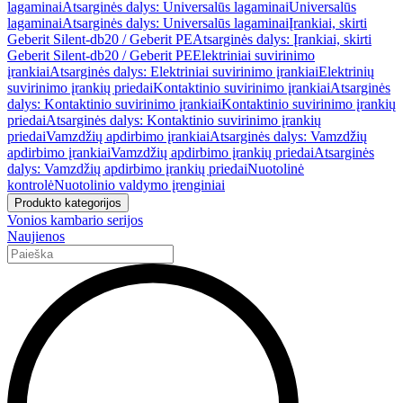
lagaminai
Atsarginės dalys: Universalūs lagaminai
Universalūs
lagaminai
Atsarginės dalys: Universalūs lagaminai
Įrankiai, skirti
Geberit Silent-db20 / Geberit PE
Atsarginės dalys: Įrankiai, skirti
Geberit Silent-db20 / Geberit PE
Elektriniai suvirinimo
įrankiai
Atsarginės dalys: Elektriniai suvirinimo įrankiai
Elektrinių
suvirinimo įrankių priedai
Kontaktinio suvirinimo įrankiai
Atsarginės
dalys: Kontaktinio suvirinimo įrankiai
Kontaktinio suvirinimo įrankių
priedai
Atsarginės dalys: Kontaktinio suvirinimo įrankių
priedai
Vamzdžių apdirbimo įrankiai
Atsarginės dalys: Vamzdžių
apdirbimo įrankiai
Vamzdžių apdirbimo įrankių priedai
Atsarginės
dalys: Vamzdžių apdirbimo įrankių priedai
Nuotolinė
kontrolė
Nuotolinio valdymo įrenginiai
Produkto kategorijos
Vonios kambario serijos
Naujienos