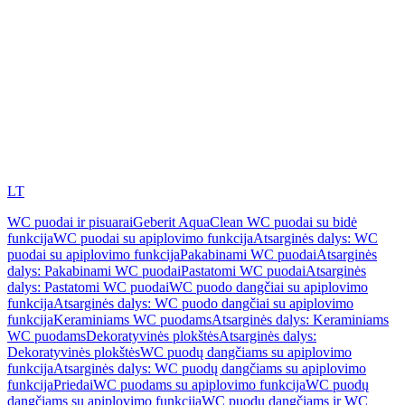
LT
WC puodai ir pisuarai
Geberit AquaClean WC puodai su bidė
funkcija
WC puodai su apiplovimo funkcija
Atsarginės dalys: WC
puodai su apiplovimo funkcija
Pakabinami WC puodai
Atsarginės
dalys: Pakabinami WC puodai
Pastatomi WC puodai
Atsarginės
dalys: Pastatomi WC puodai
WC puodo dangčiai su apiplovimo
funkcija
Atsarginės dalys: WC puodo dangčiai su apiplovimo
funkcija
Keraminiams WC puodams
Atsarginės dalys: Keraminiams
WC puodams
Dekoratyvinės plokštės
Atsarginės dalys:
Dekoratyvinės plokštės
WC puodų dangčiams su apiplovimo
funkcija
Atsarginės dalys: WC puodų dangčiams su apiplovimo
funkcija
Priedai
WC puodams su apiplovimo funkcija
WC puodų
dangčiams su apiplovimo funkcija
WC puodų dangčiams ir WC