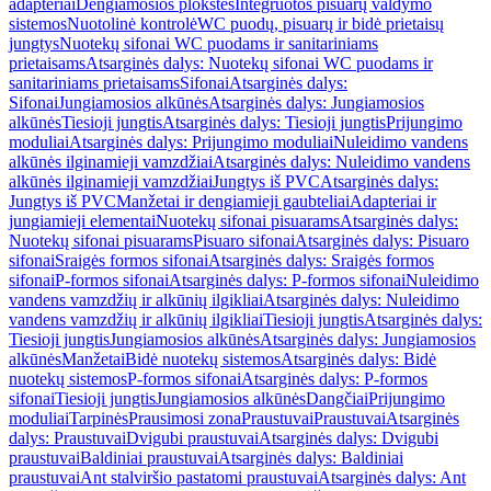
adapteriai
Dengiamosios plokštės
Integruotos pisuarų valdymo
sistemos
Nuotolinė kontrolė
WC puodų, pisuarų ir bidė prietaisų
jungtys
Nuotekų sifonai WC puodams ir sanitariniams
prietaisams
Atsarginės dalys: Nuotekų sifonai WC puodams ir
sanitariniams prietaisams
Sifonai
Atsarginės dalys:
Sifonai
Jungiamosios alkūnės
Atsarginės dalys: Jungiamosios
alkūnės
Tiesioji jungtis
Atsarginės dalys: Tiesioji jungtis
Prijungimo
moduliai
Atsarginės dalys: Prijungimo moduliai
Nuleidimo vandens
alkūnės ilginamieji vamzdžiai
Atsarginės dalys: Nuleidimo vandens
alkūnės ilginamieji vamzdžiai
Jungtys iš PVC
Atsarginės dalys:
Jungtys iš PVC
Manžetai ir dengiamieji gaubteliai
Adapteriai ir
jungiamieji elementai
Nuotekų sifonai pisuarams
Atsarginės dalys:
Nuotekų sifonai pisuarams
Pisuaro sifonai
Atsarginės dalys: Pisuaro
sifonai
Sraigės formos sifonai
Atsarginės dalys: Sraigės formos
sifonai
P-formos sifonai
Atsarginės dalys: P-formos sifonai
Nuleidimo
vandens vamzdžių ir alkūnių ilgikliai
Atsarginės dalys: Nuleidimo
vandens vamzdžių ir alkūnių ilgikliai
Tiesioji jungtis
Atsarginės dalys:
Tiesioji jungtis
Jungiamosios alkūnės
Atsarginės dalys: Jungiamosios
alkūnės
Manžetai
Bidė nuotekų sistemos
Atsarginės dalys: Bidė
nuotekų sistemos
P-formos sifonai
Atsarginės dalys: P-formos
sifonai
Tiesioji jungtis
Jungiamosios alkūnės
Dangčiai
Prijungimo
moduliai
Tarpinės
Prausimosi zona
Praustuvai
Praustuvai
Atsarginės
dalys: Praustuvai
Dvigubi praustuvai
Atsarginės dalys: Dvigubi
praustuvai
Baldiniai praustuvai
Atsarginės dalys: Baldiniai
praustuvai
Ant stalviršio pastatomi praustuvai
Atsarginės dalys: Ant