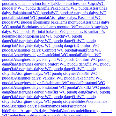
puodams su apiplovimo funkcija
Eksploatacinės medžiagos
WC
puodai ir WC puodų dangčiai
Pakabinami WC puodai
Atsarginės
dalys: Pakabinami WC puodai
WC puodai
Atsarginės dalys: WC
puodai
Pastatomi WC puodai
Atsarginės dalys: Pastatomi WC
puodai
WC puodai išoriniams bakeliams montuoti
Atsarginės dalys:
WC puodai išoriniams bakeliams montuoti
WC puodai
Atsarginės
dalys: WC puodai
Išoriniai bakeliai WC puodams, iš sanitarinės
keramikos
Montuojami ant WC puodų
WC puodų
dangčiai
Atsarginės dalys: WC puodų dangčiai
WC puodų
dangčiai
Atsarginės dalys: WC puodų dangčiai
Comfort WC
puodai
Atsarginės dalys: Comfort WC puodai
Paaukštinti WC
puodai
Atsarginės dalys: Paaukštinti WC puodai
Pailginti WC
puodai
Atsarginės dalys: Pailginti WC puodai
Comfort WC puodų
dangčiai
Atsarginės dalys: Comfort WC puodų dangčiai
WC puodų
dangčiai
Atsarginės dalys: WC puodų dangčiai
WC puodų
sėdynės
Atsarginės dalys: WC puodų sėdynės
Vaikiški WC
puodai
Atsarginės dalys: Vaikiški WC puodai
Pakabinami WC
puodai
Atsarginės dalys: Pakabinami WC puodai
Pastatomi WC
puodai
Atsarginės dalys: Pastatomi WC puodai
Vaikiški WC puodų
dangčiai
Atsarginės dalys: Vaikiški WC puodų dangčiai
WC puodų
dangčiai
Atsarginės dalys: WC puodų dangčiai
WC puodų
sėdynės
Atsarginės dalys: WC puodų sėdynės
Bidės
Pakabinamos
bidė
Atsarginės dalys: Pakabinamos bidė
Pastatomos
bidė
Priedai
Atsarginės dalys: Priedai
Vandens nuleidimo mygtukai ir
WC nuleidimo valdymo sistemos
Vandens nuleidimo