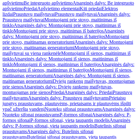
apšvietimu
Be integruoto apšvietimo
Atsarginės dalys: Be integruoto
apšvietimo
Priedai
Apšvietimo elementai
Kiti priedai
Elektros
lizdai
Praustuvų maišytuvai
Praustuvų maišytuvai
Atsarginės dalys:
Praustuvų maišytuvai
Montuojami prie stovo, maitinimas iš
tinklo
Atsarginės dalys: Montuojami prie stovo, maitinimas iš
tinklo
Montuojami prie stovo, maitinimas iš baterijos
Atsarginės
dalys: Montuojami prie stovo, maitinimas iš baterijos
Montuojami
prie stovo, maitinamas generatoriumi
Atsarginės dalys: Montuojami
prie stovo, maitinamas generatoriumi
Montuojami prie stovo,
maišytuvai su viena rankenėle
Montuojami iš sienos, maitinimas iš
tinklo
Atsarginės dalys: Montuojami iš sienos, maitinimas iš
tinklo
Montuojami iš sienos, maitinimas iš baterijos
Atsarginės dalys:
Montuojami iš sienos, maitinimas iš baterijos
Montuojami iš sienos,
maitinamas generatoriumi
Atsarginės dalys: Montuojami iš sienos,
maitinamas generatoriumi
Dviejų rankenų maišytuvas, montuojamas
prie sienos
Atsarginės dalys: Dviejų rankenų maišytuvas,
montuojamas prie sienos
Priedai
Atsarginės dalys: Priedai
Praustuvų
maišytuvams
Atsarginės dalys: Praustuvų maišytuvams
Prietaisų
jungtys praustuvams, plautuvėms, prietaisams ir plautuvėms išpilti
ypač užterštą vandenį
Nuotekų sifonai praustuvams
Atsarginės dalys:
Nuotekų sifonai praustuvams
P-formos sifonai
Atsarginės dalys: P-
formos sifonai
P-formos sifonai, vietą taupantis modelis
Atsarginės
dalys: P-formos sifonai, vietą taupantis modelis
Butelinis sifonai
praustuvams
Atsarginės dalys: Butelinis sifonai
praustuvams
Buteliniai sifonai praustuvams, vietą taupantis