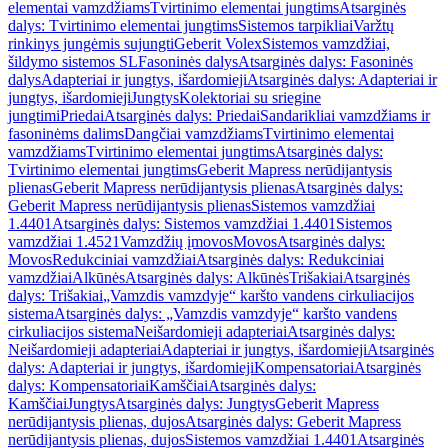
elementai vamzdžiams
Tvirtinimo elementai jungtims
Atsarginės
dalys: Tvirtinimo elementai jungtims
Sistemos tarpikliai
Varžtų
rinkinys jungėmis sujungti
Geberit Volex
Sistemos vamzdžiai,
šildymo sistemos SL
Fasoninės dalys
Atsarginės dalys: Fasoninės
dalys
Adapteriai ir jungtys, išardomieji
Atsarginės dalys: Adapteriai ir
jungtys, išardomieji
Jungtys
Kolektoriai su sriegine
jungtimi
Priedai
Atsarginės dalys: Priedai
Sandarikliai vamzdžiams ir
fasoninėms dalims
Dangčiai vamzdžiams
Tvirtinimo elementai
vamzdžiams
Tvirtinimo elementai jungtims
Atsarginės dalys:
Tvirtinimo elementai jungtims
Geberit Mapress nerūdijantysis
plienas
Geberit Mapress nerūdijantysis plienas
Atsarginės dalys:
Geberit Mapress nerūdijantysis plienas
Sistemos vamzdžiai
1.4401
Atsarginės dalys: Sistemos vamzdžiai 1.4401
Sistemos
vamzdžiai 1.4521
Vamzdžių įmovos
Movos
Atsarginės dalys:
Movos
Redukciniai vamzdžiai
Atsarginės dalys: Redukciniai
vamzdžiai
Alkūnės
Atsarginės dalys: Alkūnės
Trišakiai
Atsarginės
dalys: Trišakiai
„Vamzdis vamzdyje“ karšto vandens cirkuliacijos
sistema
Atsarginės dalys: „Vamzdis vamzdyje“ karšto vandens
cirkuliacijos sistema
Neišardomieji adapteriai
Atsarginės dalys:
Neišardomieji adapteriai
Adapteriai ir jungtys, išardomieji
Atsarginės
dalys: Adapteriai ir jungtys, išardomieji
Kompensatoriai
Atsarginės
dalys: Kompensatoriai
Kamščiai
Atsarginės dalys:
Kamščiai
Jungtys
Atsarginės dalys: Jungtys
Geberit Mapress
nerūdijantysis plienas, dujos
Atsarginės dalys: Geberit Mapress
nerūdijantysis plienas, dujos
Sistemos vamzdžiai 1.4401
Atsarginės