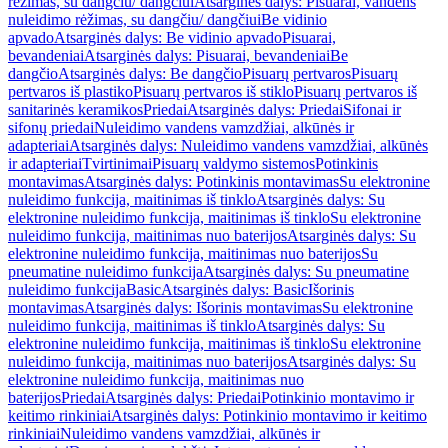
rėžimas, su dangčiu/ dangčiui
Atsarginės dalys: Pisuarai, vandens
nuleidimo rėžimas, su dangčiu/ dangčiui
Be vidinio
apvado
Atsarginės dalys: Be vidinio apvado
Pisuarai,
bevandeniai
Atsarginės dalys: Pisuarai, bevandeniai
Be
dangčio
Atsarginės dalys: Be dangčio
Pisuarų pertvaros
Pisuarų
pertvaros iš plastiko
Pisuarų pertvaros iš stiklo
Pisuarų pertvaros iš
sanitarinės keramikos
Priedai
Atsarginės dalys: Priedai
Sifonai ir
sifonų priedai
Nuleidimo vandens vamzdžiai, alkūnės ir
adapteriai
Atsarginės dalys: Nuleidimo vandens vamzdžiai, alkūnės
ir adapteriai
Tvirtinimai
Pisuarų valdymo sistemos
Potinkinis
montavimas
Atsarginės dalys: Potinkinis montavimas
Su elektronine
nuleidimo funkcija, maitinimas iš tinklo
Atsarginės dalys: Su
elektronine nuleidimo funkcija, maitinimas iš tinklo
Su elektronine
nuleidimo funkcija, maitinimas nuo baterijos
Atsarginės dalys: Su
elektronine nuleidimo funkcija, maitinimas nuo baterijos
Su
pneumatine nuleidimo funkcija
Atsarginės dalys: Su pneumatine
nuleidimo funkcija
Basic
Atsarginės dalys: Basic
Išorinis
montavimas
Atsarginės dalys: Išorinis montavimas
Su elektronine
nuleidimo funkcija, maitinimas iš tinklo
Atsarginės dalys: Su
elektronine nuleidimo funkcija, maitinimas iš tinklo
Su elektronine
nuleidimo funkcija, maitinimas nuo baterijos
Atsarginės dalys: Su
elektronine nuleidimo funkcija, maitinimas nuo
baterijos
Priedai
Atsarginės dalys: Priedai
Potinkinio montavimo ir
keitimo rinkiniai
Atsarginės dalys: Potinkinio montavimo ir keitimo
rinkiniai
Nuleidimo vandens vamzdžiai, alkūnės ir