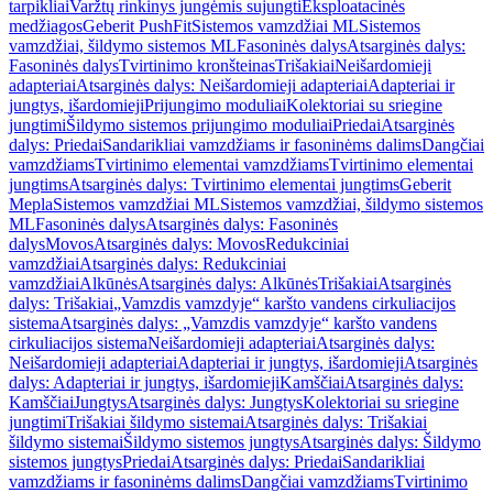
tarpikliai
Varžtų rinkinys jungėmis sujungti
Eksploatacinės
medžiagos
Geberit PushFit
Sistemos vamzdžiai ML
Sistemos
vamzdžiai, šildymo sistemos ML
Fasoninės dalys
Atsarginės dalys:
Fasoninės dalys
Tvirtinimo kronšteinas
Trišakiai
Neišardomieji
adapteriai
Atsarginės dalys: Neišardomieji adapteriai
Adapteriai ir
jungtys, išardomieji
Prijungimo moduliai
Kolektoriai su sriegine
jungtimi
Šildymo sistemos prijungimo moduliai
Priedai
Atsarginės
dalys: Priedai
Sandarikliai vamzdžiams ir fasoninėms dalims
Dangčiai
vamzdžiams
Tvirtinimo elementai vamzdžiams
Tvirtinimo elementai
jungtims
Atsarginės dalys: Tvirtinimo elementai jungtims
Geberit
Mepla
Sistemos vamzdžiai ML
Sistemos vamzdžiai, šildymo sistemos
ML
Fasoninės dalys
Atsarginės dalys: Fasoninės
dalys
Movos
Atsarginės dalys: Movos
Redukciniai
vamzdžiai
Atsarginės dalys: Redukciniai
vamzdžiai
Alkūnės
Atsarginės dalys: Alkūnės
Trišakiai
Atsarginės
dalys: Trišakiai
„Vamzdis vamzdyje“ karšto vandens cirkuliacijos
sistema
Atsarginės dalys: „Vamzdis vamzdyje“ karšto vandens
cirkuliacijos sistema
Neišardomieji adapteriai
Atsarginės dalys:
Neišardomieji adapteriai
Adapteriai ir jungtys, išardomieji
Atsarginės
dalys: Adapteriai ir jungtys, išardomieji
Kamščiai
Atsarginės dalys:
Kamščiai
Jungtys
Atsarginės dalys: Jungtys
Kolektoriai su sriegine
jungtimi
Trišakiai šildymo sistemai
Atsarginės dalys: Trišakiai
šildymo sistemai
Šildymo sistemos jungtys
Atsarginės dalys: Šildymo
sistemos jungtys
Priedai
Atsarginės dalys: Priedai
Sandarikliai
vamzdžiams ir fasoninėms dalims
Dangčiai vamzdžiams
Tvirtinimo