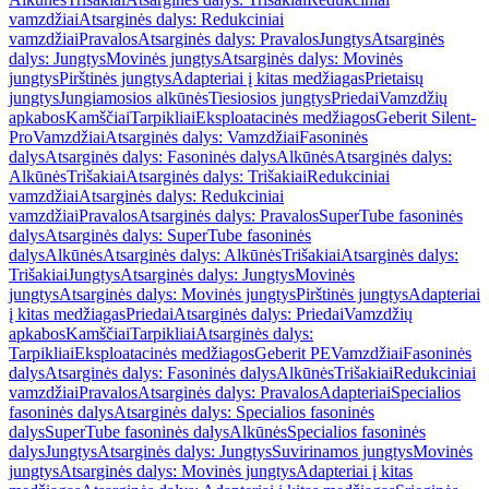
vamzdžiai
Atsarginės dalys: Redukciniai
vamzdžiai
Pravalos
Atsarginės dalys: Pravalos
Jungtys
Atsarginės
dalys: Jungtys
Movinės jungtys
Atsarginės dalys: Movinės
jungtys
Pirštinės jungtys
Adapteriai į kitas medžiagas
Prietaisų
jungtys
Jungiamosios alkūnės
Tiesiosios jungtys
Priedai
Vamzdžių
apkabos
Kamščiai
Tarpikliai
Eksploatacinės medžiagos
Geberit Silent-
Pro
Vamzdžiai
Atsarginės dalys: Vamzdžiai
Fasoninės
dalys
Atsarginės dalys: Fasoninės dalys
Alkūnės
Atsarginės dalys:
Alkūnės
Trišakiai
Atsarginės dalys: Trišakiai
Redukciniai
vamzdžiai
Atsarginės dalys: Redukciniai
vamzdžiai
Pravalos
Atsarginės dalys: Pravalos
SuperTube fasoninės
dalys
Atsarginės dalys: SuperTube fasoninės
dalys
Alkūnės
Atsarginės dalys: Alkūnės
Trišakiai
Atsarginės dalys:
Trišakiai
Jungtys
Atsarginės dalys: Jungtys
Movinės
jungtys
Atsarginės dalys: Movinės jungtys
Pirštinės jungtys
Adapteriai
į kitas medžiagas
Priedai
Atsarginės dalys: Priedai
Vamzdžių
apkabos
Kamščiai
Tarpikliai
Atsarginės dalys:
Tarpikliai
Eksploatacinės medžiagos
Geberit PE
Vamzdžiai
Fasoninės
dalys
Atsarginės dalys: Fasoninės dalys
Alkūnės
Trišakiai
Redukciniai
vamzdžiai
Pravalos
Atsarginės dalys: Pravalos
Adapteriai
Specialios
fasoninės dalys
Atsarginės dalys: Specialios fasoninės
dalys
SuperTube fasoninės dalys
Alkūnės
Specialios fasoninės
dalys
Jungtys
Atsarginės dalys: Jungtys
Suvirinamos jungtys
Movinės
jungtys
Atsarginės dalys: Movinės jungtys
Adapteriai į kitas