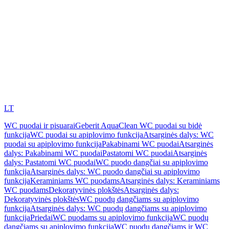
LT
WC puodai ir pisuarai
Geberit AquaClean WC puodai su bidė
funkcija
WC puodai su apiplovimo funkcija
Atsarginės dalys: WC
puodai su apiplovimo funkcija
Pakabinami WC puodai
Atsarginės
dalys: Pakabinami WC puodai
Pastatomi WC puodai
Atsarginės
dalys: Pastatomi WC puodai
WC puodo dangčiai su apiplovimo
funkcija
Atsarginės dalys: WC puodo dangčiai su apiplovimo
funkcija
Keraminiams WC puodams
Atsarginės dalys: Keraminiams
WC puodams
Dekoratyvinės plokštės
Atsarginės dalys:
Dekoratyvinės plokštės
WC puodų dangčiams su apiplovimo
funkcija
Atsarginės dalys: WC puodų dangčiams su apiplovimo
funkcija
Priedai
WC puodams su apiplovimo funkcija
WC puodų
dangčiams su apiplovimo funkcija
WC puodų dangčiams ir WC