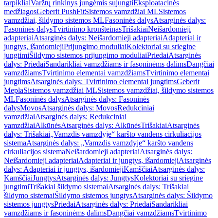
tarpikliai
Varžtų rinkinys jungėmis sujungti
Eksploatacinės
medžiagos
Geberit PushFit
Sistemos vamzdžiai ML
Sistemos
vamzdžiai, šildymo sistemos ML
Fasoninės dalys
Atsarginės dalys:
Fasoninės dalys
Tvirtinimo kronšteinas
Trišakiai
Neišardomieji
adapteriai
Atsarginės dalys: Neišardomieji adapteriai
Adapteriai ir
jungtys, išardomieji
Prijungimo moduliai
Kolektoriai su sriegine
jungtimi
Šildymo sistemos prijungimo moduliai
Priedai
Atsarginės
dalys: Priedai
Sandarikliai vamzdžiams ir fasoninėms dalims
Dangčiai
vamzdžiams
Tvirtinimo elementai vamzdžiams
Tvirtinimo elementai
jungtims
Atsarginės dalys: Tvirtinimo elementai jungtims
Geberit
Mepla
Sistemos vamzdžiai ML
Sistemos vamzdžiai, šildymo sistemos
ML
Fasoninės dalys
Atsarginės dalys: Fasoninės
dalys
Movos
Atsarginės dalys: Movos
Redukciniai
vamzdžiai
Atsarginės dalys: Redukciniai
vamzdžiai
Alkūnės
Atsarginės dalys: Alkūnės
Trišakiai
Atsarginės
dalys: Trišakiai
„Vamzdis vamzdyje“ karšto vandens cirkuliacijos
sistema
Atsarginės dalys: „Vamzdis vamzdyje“ karšto vandens
cirkuliacijos sistema
Neišardomieji adapteriai
Atsarginės dalys:
Neišardomieji adapteriai
Adapteriai ir jungtys, išardomieji
Atsarginės
dalys: Adapteriai ir jungtys, išardomieji
Kamščiai
Atsarginės dalys:
Kamščiai
Jungtys
Atsarginės dalys: Jungtys
Kolektoriai su sriegine
jungtimi
Trišakiai šildymo sistemai
Atsarginės dalys: Trišakiai
šildymo sistemai
Šildymo sistemos jungtys
Atsarginės dalys: Šildymo
sistemos jungtys
Priedai
Atsarginės dalys: Priedai
Sandarikliai
vamzdžiams ir fasoninėms dalims
Dangčiai vamzdžiams
Tvirtinimo