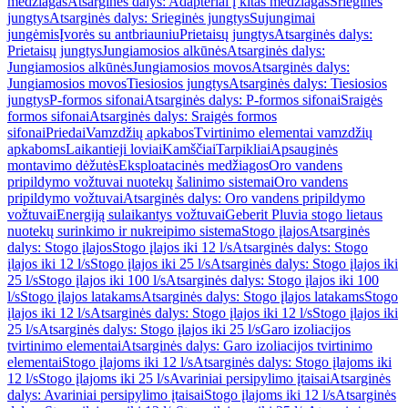
medžiagas
Atsarginės dalys: Adapteriai į kitas medžiagas
Srieginės
jungtys
Atsarginės dalys: Srieginės jungtys
Sujungimai
jungėmis
Įvorės su antbriauniu
Prietaisų jungtys
Atsarginės dalys:
Prietaisų jungtys
Jungiamosios alkūnės
Atsarginės dalys:
Jungiamosios alkūnės
Jungiamosios movos
Atsarginės dalys:
Jungiamosios movos
Tiesiosios jungtys
Atsarginės dalys: Tiesiosios
jungtys
P-formos sifonai
Atsarginės dalys: P-formos sifonai
Sraigės
formos sifonai
Atsarginės dalys: Sraigės formos
sifonai
Priedai
Vamzdžių apkabos
Tvirtinimo elementai vamzdžių
apkaboms
Laikantieji loviai
Kamščiai
Tarpikliai
Apsauginės
montavimo dėžutės
Eksploatacinės medžiagos
Oro vandens
pripildymo vožtuvai nuotekų šalinimo sistemai
Oro vandens
pripildymo vožtuvai
Atsarginės dalys: Oro vandens pripildymo
vožtuvai
Energiją sulaikantys vožtuvai
Geberit Pluvia stogo lietaus
nuotekų surinkimo ir nukreipimo sistema
Stogo įlajos
Atsarginės
dalys: Stogo įlajos
Stogo įlajos iki 12 l/s
Atsarginės dalys: Stogo
įlajos iki 12 l/s
Stogo įlajos iki 25 l/s
Atsarginės dalys: Stogo įlajos iki
25 l/s
Stogo įlajos iki 100 l/s
Atsarginės dalys: Stogo įlajos iki 100
l/s
Stogo įlajos latakams
Atsarginės dalys: Stogo įlajos latakams
Stogo
įlajos iki 12 l/s
Atsarginės dalys: Stogo įlajos iki 12 l/s
Stogo įlajos iki
25 l/s
Atsarginės dalys: Stogo įlajos iki 25 l/s
Garo izoliacijos
tvirtinimo elementai
Atsarginės dalys: Garo izoliacijos tvirtinimo
elementai
Stogo įlajoms iki 12 l/s
Atsarginės dalys: Stogo įlajoms iki
12 l/s
Stogo įlajoms iki 25 l/s
Avariniai persipylimo įtaisai
Atsarginės
dalys: Avariniai persipylimo įtaisai
Stogo įlajoms iki 12 l/s
Atsarginės