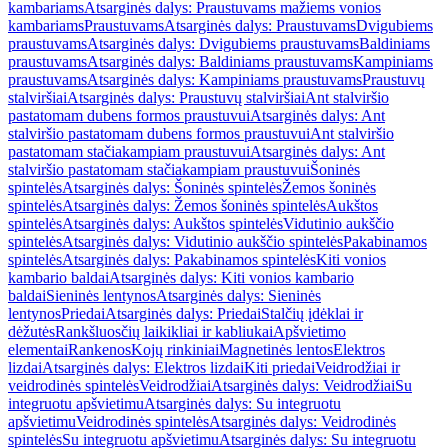
kambariams
Atsarginės dalys: Praustuvams mažiems vonios
kambariams
Praustuvams
Atsarginės dalys: Praustuvams
Dvigubiems
praustuvams
Atsarginės dalys: Dvigubiems praustuvams
Baldiniams
praustuvams
Atsarginės dalys: Baldiniams praustuvams
Kampiniams
praustuvams
Atsarginės dalys: Kampiniams praustuvams
Praustuvų
stalviršiai
Atsarginės dalys: Praustuvų stalviršiai
Ant stalviršio
pastatomam dubens formos praustuvui
Atsarginės dalys: Ant
stalviršio pastatomam dubens formos praustuvui
Ant stalviršio
pastatomam stačiakampiam praustuvui
Atsarginės dalys: Ant
stalviršio pastatomam stačiakampiam praustuvui
Šoninės
spintelės
Atsarginės dalys: Šoninės spintelės
Žemos šoninės
spintelės
Atsarginės dalys: Žemos šoninės spintelės
Aukštos
spintelės
Atsarginės dalys: Aukštos spintelės
Vidutinio aukščio
spintelės
Atsarginės dalys: Vidutinio aukščio spintelės
Pakabinamos
spintelės
Atsarginės dalys: Pakabinamos spintelės
Kiti vonios
kambario baldai
Atsarginės dalys: Kiti vonios kambario
baldai
Sieninės lentynos
Atsarginės dalys: Sieninės
lentynos
Priedai
Atsarginės dalys: Priedai
Stalčių įdėklai ir
dėžutės
Rankšluosčių laikikliai ir kabliukai
Apšvietimo
elementai
Rankenos
Kojų rinkiniai
Magnetinės lentos
Elektros
lizdai
Atsarginės dalys: Elektros lizdai
Kiti priedai
Veidrodžiai ir
veidrodinės spintelės
Veidrodžiai
Atsarginės dalys: Veidrodžiai
Su
integruotu apšvietimu
Atsarginės dalys: Su integruotu
apšvietimu
Veidrodinės spintelės
Atsarginės dalys: Veidrodinės
spintelės
Su integruotu apšvietimu
Atsarginės dalys: Su integruotu