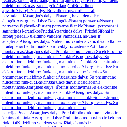
rėžimas, su dangčiu/ dangčiui
Atsarginės dalys: Pisuarai, vandens
nuleidimo rėžimas, su dangčiu/ dangčiui
Be vidinio
apvado
Atsarginės dalys: Be vidinio apvado
Pisuarai,
bevandeniai
Atsarginės dalys: Pisuarai, bevandeniai
Be
dangčio
Atsarginės dalys: Be dangčio
Pisuarų pertvaros
Pisuarų
pertvaros iš plastiko
Pisuarų pertvaros iš stiklo
Pisuarų pertvaros iš
sanitarinės keramikos
Priedai
Atsarginės dalys: Priedai
Sifonai ir
sifonų priedai
Nuleidimo vandens vamzdžiai, alkūnės ir
adapteriai
Atsarginės dalys: Nuleidimo vandens vamzdžiai, alkūnės
ir adapteriai
Tvirtinimai
Pisuarų valdymo sistemos
Potinkinis
montavimas
Atsarginės dalys: Potinkinis montavimas
Su elektronine
nuleidimo funkcija, maitinimas iš tinklo
Atsarginės dalys: Su
elektronine nuleidimo funkcija, maitinimas iš tinklo
Su elektronine
nuleidimo funkcija, maitinimas nuo baterijos
Atsarginės dalys: Su
elektronine nuleidimo funkcija, maitinimas nuo baterijos
Su
pneumatine nuleidimo funkcija
Atsarginės dalys: Su pneumatine
nuleidimo funkcija
Basic
Atsarginės dalys: Basic
Išorinis
montavimas
Atsarginės dalys: Išorinis montavimas
Su elektronine
nuleidimo funkcija, maitinimas iš tinklo
Atsarginės dalys: Su
elektronine nuleidimo funkcija, maitinimas iš tinklo
Su elektronine
nuleidimo funkcija, maitinimas nuo baterijos
Atsarginės dalys: Su
elektronine nuleidimo funkcija, maitinimas nuo
baterijos
Priedai
Atsarginės dalys: Priedai
Potinkinio montavimo ir
keitimo rinkiniai
Atsarginės dalys: Potinkinio montavimo ir keitimo
rinkiniai
Nuleidimo vandens vamzdžiai, alkūnės ir