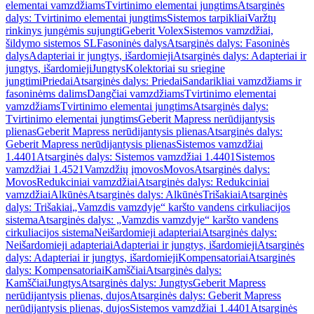
elementai vamzdžiams
Tvirtinimo elementai jungtims
Atsarginės
dalys: Tvirtinimo elementai jungtims
Sistemos tarpikliai
Varžtų
rinkinys jungėmis sujungti
Geberit Volex
Sistemos vamzdžiai,
šildymo sistemos SL
Fasoninės dalys
Atsarginės dalys: Fasoninės
dalys
Adapteriai ir jungtys, išardomieji
Atsarginės dalys: Adapteriai ir
jungtys, išardomieji
Jungtys
Kolektoriai su sriegine
jungtimi
Priedai
Atsarginės dalys: Priedai
Sandarikliai vamzdžiams ir
fasoninėms dalims
Dangčiai vamzdžiams
Tvirtinimo elementai
vamzdžiams
Tvirtinimo elementai jungtims
Atsarginės dalys:
Tvirtinimo elementai jungtims
Geberit Mapress nerūdijantysis
plienas
Geberit Mapress nerūdijantysis plienas
Atsarginės dalys:
Geberit Mapress nerūdijantysis plienas
Sistemos vamzdžiai
1.4401
Atsarginės dalys: Sistemos vamzdžiai 1.4401
Sistemos
vamzdžiai 1.4521
Vamzdžių įmovos
Movos
Atsarginės dalys:
Movos
Redukciniai vamzdžiai
Atsarginės dalys: Redukciniai
vamzdžiai
Alkūnės
Atsarginės dalys: Alkūnės
Trišakiai
Atsarginės
dalys: Trišakiai
„Vamzdis vamzdyje“ karšto vandens cirkuliacijos
sistema
Atsarginės dalys: „Vamzdis vamzdyje“ karšto vandens
cirkuliacijos sistema
Neišardomieji adapteriai
Atsarginės dalys:
Neišardomieji adapteriai
Adapteriai ir jungtys, išardomieji
Atsarginės
dalys: Adapteriai ir jungtys, išardomieji
Kompensatoriai
Atsarginės
dalys: Kompensatoriai
Kamščiai
Atsarginės dalys:
Kamščiai
Jungtys
Atsarginės dalys: Jungtys
Geberit Mapress
nerūdijantysis plienas, dujos
Atsarginės dalys: Geberit Mapress
nerūdijantysis plienas, dujos
Sistemos vamzdžiai 1.4401
Atsarginės