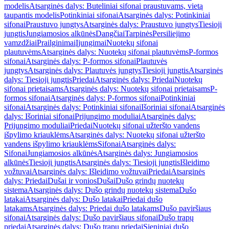
modelis
Atsarginės dalys: Buteliniai sifonai praustuvams, vietą
taupantis modelis
Potinkiniai sifonai
Atsarginės dalys: Potinkiniai
sifonai
Praustuvo jungtys
Atsarginės dalys: Praustuvo jungtys
Tiesioji
jungtis
Jungiamosios alkūnės
Dangčiai
Tarpinės
Persiliejimo
vamzdžiai
Prailginimai
Įjungimai
Nuotekų sifonai
plautuvėms
Atsarginės dalys: Nuotekų sifonai plautuvėms
P-formos
sifonai
Atsarginės dalys: P-formos sifonai
Plautuvės
jungtys
Atsarginės dalys: Plautuvės jungtys
Tiesioji jungtis
Atsarginės
dalys: Tiesioji jungtis
Priedai
Atsarginės dalys: Priedai
Nuotekų
sifonai prietaisams
Atsarginės dalys: Nuotekų sifonai prietaisams
P-
formos sifonai
Atsarginės dalys: P-formos sifonai
Potinkiniai
sifonai
Atsarginės dalys: Potinkiniai sifonai
Išoriniai sifonai
Atsarginės
dalys: Išoriniai sifonai
Prijungimo moduliai
Atsarginės dalys:
Prijungimo moduliai
Priedai
Nuotekų sifonai užteršto vandens
išpylimo kriauklėms
Atsarginės dalys: Nuotekų sifonai užteršto
vandens išpylimo kriauklėms
Sifonai
Atsarginės dalys:
Sifonai
Jungiamosios alkūnės
Atsarginės dalys: Jungiamosios
alkūnės
Tiesioji jungtis
Atsarginės dalys: Tiesioji jungtis
Išleidimo
vožtuvai
Atsarginės dalys: Išleidimo vožtuvai
Priedai
Atsarginės
dalys: Priedai
Dušai ir vonios
Dušai
Dušo grindų nuotekų
sistema
Atsarginės dalys: Dušo grindų nuotekų sistema
Dušo
latakai
Atsarginės dalys: Dušo latakai
Priedai dušo
latakams
Atsarginės dalys: Priedai dušo latakams
Dušo paviršiaus
sifonai
Atsarginės dalys: Dušo paviršiaus sifonai
Dušo trapų
priedai
Atsarginės dalys: Dušo trapų priedai
Sieniniai dušo