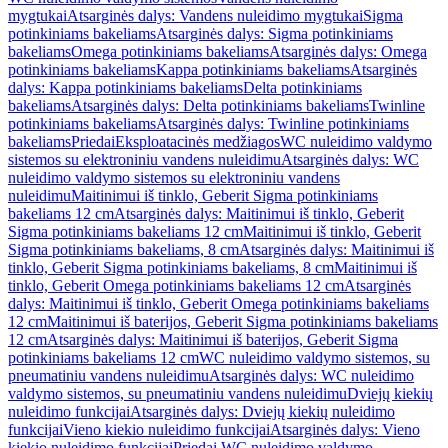
mygtukai
Atsarginės dalys: Vandens nuleidimo mygtukai
Sigma
potinkiniams bakeliams
Atsarginės dalys: Sigma potinkiniams
bakeliams
Omega potinkiniams bakeliams
Atsarginės dalys: Omega
potinkiniams bakeliams
Kappa potinkiniams bakeliams
Atsarginės
dalys: Kappa potinkiniams bakeliams
Delta potinkiniams
bakeliams
Atsarginės dalys: Delta potinkiniams bakeliams
Twinline
potinkiniams bakeliams
Atsarginės dalys: Twinline potinkiniams
bakeliams
Priedai
Eksploatacinės medžiagos
WC nuleidimo valdymo
sistemos su elektroniniu vandens nuleidimu
Atsarginės dalys: WC
nuleidimo valdymo sistemos su elektroniniu vandens
nuleidimu
Maitinimui iš tinklo, Geberit Sigma potinkiniams
bakeliams 12 cm
Atsarginės dalys: Maitinimui iš tinklo, Geberit
Sigma potinkiniams bakeliams 12 cm
Maitinimui iš tinklo, Geberit
Sigma potinkiniams bakeliams, 8 cm
Atsarginės dalys: Maitinimui iš
tinklo, Geberit Sigma potinkiniams bakeliams, 8 cm
Maitinimui iš
tinklo, Geberit Omega potinkiniams bakeliams 12 cm
Atsarginės
dalys: Maitinimui iš tinklo, Geberit Omega potinkiniams bakeliams
12 cm
Maitinimui iš baterijos, Geberit Sigma potinkiniams bakeliams
12 cm
Atsarginės dalys: Maitinimui iš baterijos, Geberit Sigma
potinkiniams bakeliams 12 cm
WC nuleidimo valdymo sistemos, su
pneumatiniu vandens nuleidimu
Atsarginės dalys: WC nuleidimo
valdymo sistemos, su pneumatiniu vandens nuleidimu
Dviejų kiekių
nuleidimo funkcijai
Atsarginės dalys: Dviejų kiekių nuleidimo
funkcijai
Vieno kiekio nuleidimo funkcijai
Atsarginės dalys: Vieno
kiekio nuleidimo funkcijai
Priedai WC nuleidimo valdymo