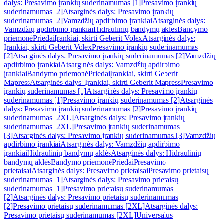
dalys: Presavimo įrankių suderinamumas [1]
Presavimo įrankių
suderinamumas [2]
Atsarginės dalys: Presavimo įrankių
suderinamumas [2]
Vamzdžių apdirbimo įrankiai
Atsarginės dalys:
Vamzdžių apdirbimo įrankiai
Hidraulinių bandymų aklės
Bandymo
priemonė
Priedai
Įrankiai, skirti Geberit Volex
Atsarginės dalys:
Įrankiai, skirti Geberit Volex
Presavimo įrankių suderinamumas
[2]
Atsarginės dalys: Presavimo įrankių suderinamumas [2]
Vamzdžių
apdirbimo įrankiai
Atsarginės dalys: Vamzdžių apdirbimo
įrankiai
Bandymo priemonė
Priedai
Įrankiai, skirti Geberit
Mapress
Atsarginės dalys: Įrankiai, skirti Geberit Mapress
Presavimo
įrankių suderinamumas [1]
Atsarginės dalys: Presavimo įrankių
suderinamumas [1]
Presavimo įrankių suderinamumas [2]
Atsarginės
dalys: Presavimo įrankių suderinamumas [2]
Presavimo įrankių
suderinamumas [2XL]
Atsarginės dalys: Presavimo įrankių
suderinamumas [2XL]
Presavimo įrankių suderinamumas
[3]
Atsarginės dalys: Presavimo įrankių suderinamumas [3]
Vamzdžių
apdirbimo įrankiai
Atsarginės dalys: Vamzdžių apdirbimo
įrankiai
Hidraulinių bandymų aklės
Atsarginės dalys: Hidraulinių
bandymų aklės
Bandymo priemonė
Priedai
Presavimo
prietaisai
Atsarginės dalys: Presavimo prietaisai
Presavimo prietaisų
suderinamumas [1]
Atsarginės dalys: Presavimo prietaisų
suderinamumas [1]
Presavimo prietaisų suderinamumas
[2]
Atsarginės dalys: Presavimo prietaisų suderinamumas
[2]
Presavimo prietaisų suderinamumas [2XL]
Atsarginės dalys:
Presavimo prietaisų suderinamumas [2XL]
Universalūs