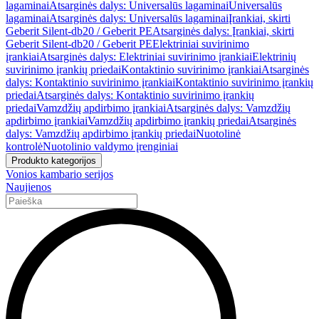
lagaminai
Atsarginės dalys: Universalūs lagaminai
Universalūs
lagaminai
Atsarginės dalys: Universalūs lagaminai
Įrankiai, skirti
Geberit Silent-db20 / Geberit PE
Atsarginės dalys: Įrankiai, skirti
Geberit Silent-db20 / Geberit PE
Elektriniai suvirinimo
įrankiai
Atsarginės dalys: Elektriniai suvirinimo įrankiai
Elektrinių
suvirinimo įrankių priedai
Kontaktinio suvirinimo įrankiai
Atsarginės
dalys: Kontaktinio suvirinimo įrankiai
Kontaktinio suvirinimo įrankių
priedai
Atsarginės dalys: Kontaktinio suvirinimo įrankių
priedai
Vamzdžių apdirbimo įrankiai
Atsarginės dalys: Vamzdžių
apdirbimo įrankiai
Vamzdžių apdirbimo įrankių priedai
Atsarginės
dalys: Vamzdžių apdirbimo įrankių priedai
Nuotolinė
kontrolė
Nuotolinio valdymo įrenginiai
Produkto kategorijos
Vonios kambario serijos
Naujienos