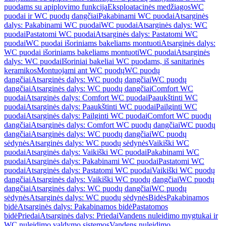
puodams su apiplovimo funkcija
Eksploatacinės medžiagos
WC
puodai ir WC puodų dangčiai
Pakabinami WC puodai
Atsarginės
dalys: Pakabinami WC puodai
WC puodai
Atsarginės dalys: WC
puodai
Pastatomi WC puodai
Atsarginės dalys: Pastatomi WC
puodai
WC puodai išoriniams bakeliams montuoti
Atsarginės dalys:
WC puodai išoriniams bakeliams montuoti
WC puodai
Atsarginės
dalys: WC puodai
Išoriniai bakeliai WC puodams, iš sanitarinės
keramikos
Montuojami ant WC puodų
WC puodų
dangčiai
Atsarginės dalys: WC puodų dangčiai
WC puodų
dangčiai
Atsarginės dalys: WC puodų dangčiai
Comfort WC
puodai
Atsarginės dalys: Comfort WC puodai
Paaukštinti WC
puodai
Atsarginės dalys: Paaukštinti WC puodai
Pailginti WC
puodai
Atsarginės dalys: Pailginti WC puodai
Comfort WC puodų
dangčiai
Atsarginės dalys: Comfort WC puodų dangčiai
WC puodų
dangčiai
Atsarginės dalys: WC puodų dangčiai
WC puodų
sėdynės
Atsarginės dalys: WC puodų sėdynės
Vaikiški WC
puodai
Atsarginės dalys: Vaikiški WC puodai
Pakabinami WC
puodai
Atsarginės dalys: Pakabinami WC puodai
Pastatomi WC
puodai
Atsarginės dalys: Pastatomi WC puodai
Vaikiški WC puodų
dangčiai
Atsarginės dalys: Vaikiški WC puodų dangčiai
WC puodų
dangčiai
Atsarginės dalys: WC puodų dangčiai
WC puodų
sėdynės
Atsarginės dalys: WC puodų sėdynės
Bidės
Pakabinamos
bidė
Atsarginės dalys: Pakabinamos bidė
Pastatomos
bidė
Priedai
Atsarginės dalys: Priedai
Vandens nuleidimo mygtukai ir
WC nuleidimo valdymo sistemos
Vandens nuleidimo