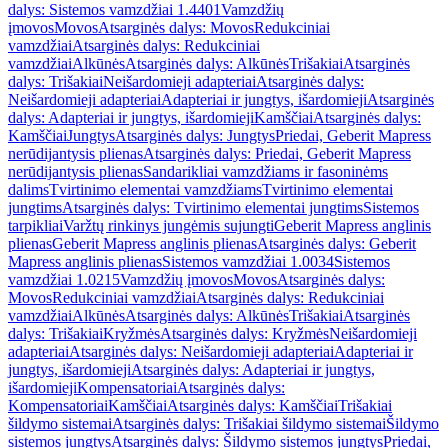
dalys: Sistemos vamzdžiai 1.4401
Vamzdžių
įmovos
Movos
Atsarginės dalys: Movos
Redukciniai
vamzdžiai
Atsarginės dalys: Redukciniai
vamzdžiai
Alkūnės
Atsarginės dalys: Alkūnės
Trišakiai
Atsarginės
dalys: Trišakiai
Neišardomieji adapteriai
Atsarginės dalys:
Neišardomieji adapteriai
Adapteriai ir jungtys, išardomieji
Atsarginės
dalys: Adapteriai ir jungtys, išardomieji
Kamščiai
Atsarginės dalys:
Kamščiai
Jungtys
Atsarginės dalys: Jungtys
Priedai, Geberit Mapress
nerūdijantysis plienas
Atsarginės dalys: Priedai, Geberit Mapress
nerūdijantysis plienas
Sandarikliai vamzdžiams ir fasoninėms
dalims
Tvirtinimo elementai vamzdžiams
Tvirtinimo elementai
jungtims
Atsarginės dalys: Tvirtinimo elementai jungtims
Sistemos
tarpikliai
Varžtų rinkinys jungėmis sujungti
Geberit Mapress anglinis
plienas
Geberit Mapress anglinis plienas
Atsarginės dalys: Geberit
Mapress anglinis plienas
Sistemos vamzdžiai 1.0034
Sistemos
vamzdžiai 1.0215
Vamzdžių įmovos
Movos
Atsarginės dalys:
Movos
Redukciniai vamzdžiai
Atsarginės dalys: Redukciniai
vamzdžiai
Alkūnės
Atsarginės dalys: Alkūnės
Trišakiai
Atsarginės
dalys: Trišakiai
Kryžmės
Atsarginės dalys: Kryžmės
Neišardomieji
adapteriai
Atsarginės dalys: Neišardomieji adapteriai
Adapteriai ir
jungtys, išardomieji
Atsarginės dalys: Adapteriai ir jungtys,
išardomieji
Kompensatoriai
Atsarginės dalys:
Kompensatoriai
Kamščiai
Atsarginės dalys: Kamščiai
Trišakiai
šildymo sistemai
Atsarginės dalys: Trišakiai šildymo sistemai
Šildymo
sistemos jungtys
Atsarginės dalys: Šildymo sistemos jungtys
Priedai,