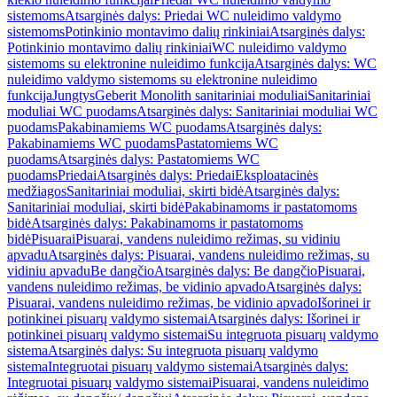
sistemoms
Atsarginės dalys: Priedai WC nuleidimo valdymo
sistemoms
Potinkinio montavimo dalių rinkiniai
Atsarginės dalys:
Potinkinio montavimo dalių rinkiniai
WC nuleidimo valdymo
sistemoms su elektronine nuleidimo funkcija
Atsarginės dalys: WC
nuleidimo valdymo sistemoms su elektronine nuleidimo
funkcija
Jungtys
Geberit Monolith sanitariniai moduliai
Sanitariniai
moduliai WC puodams
Atsarginės dalys: Sanitariniai moduliai WC
puodams
Pakabinamiems WC puodams
Atsarginės dalys:
Pakabinamiems WC puodams
Pastatomiems WC
puodams
Atsarginės dalys: Pastatomiems WC
puodams
Priedai
Atsarginės dalys: Priedai
Eksploatacinės
medžiagos
Sanitariniai moduliai, skirti bidė
Atsarginės dalys:
Sanitariniai moduliai, skirti bidė
Pakabinamoms ir pastatomoms
bidė
Atsarginės dalys: Pakabinamoms ir pastatomoms
bidė
Pisuarai
Pisuarai, vandens nuleidimo režimas, su vidiniu
apvadu
Atsarginės dalys: Pisuarai, vandens nuleidimo režimas, su
vidiniu apvadu
Be dangčio
Atsarginės dalys: Be dangčio
Pisuarai,
vandens nuleidimo režimas, be vidinio apvado
Atsarginės dalys:
Pisuarai, vandens nuleidimo režimas, be vidinio apvado
Išorinei ir
potinkinei pisuarų valdymo sistemai
Atsarginės dalys: Išorinei ir
potinkinei pisuarų valdymo sistemai
Su integruota pisuarų valdymo
sistema
Atsarginės dalys: Su integruota pisuarų valdymo
sistema
Integruotai pisuarų valdymo sistemai
Atsarginės dalys:
Integruotai pisuarų valdymo sistemai
Pisuarai, vandens nuleidimo