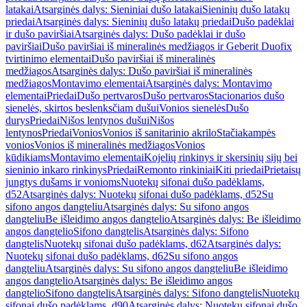
latakai
Atsarginės dalys: Sieniniai dušo latakai
Sieninių dušo latakų
priedai
Atsarginės dalys: Sieninių dušo latakų priedai
Dušo padėklai
ir dušo paviršiai
Atsarginės dalys: Dušo padėklai ir dušo
paviršiai
Dušo paviršiai iš mineralinės medžiagos ir Geberit Duofix
tvirtinimo elementai
Dušo paviršiai iš mineralinės
medžiagos
Atsarginės dalys: Dušo paviršiai iš mineralinės
medžiagos
Montavimo elementai
Atsarginės dalys: Montavimo
elementai
Priedai
Dušo pertvaros
Dušo pertvaros
Stacionarios dušo
sienelės, skirtos beslenksčiam dušui
Vonios sienelės
Dušo
durys
Priedai
Nišos lentynos dušui
Nišos
lentynos
Priedai
Vonios
Vonios iš sanitarinio akrilo
Stačiakampės
vonios
Vonios iš mineralinės medžiagos
Vonios
kūdikiams
Montavimo elementai
Kojelių rinkinys ir skersinių sijų bei
sieninio inkaro rinkinys
Priedai
Remonto rinkiniai
Kiti priedai
Prietaisų
jungtys dušams ir vonioms
Nuotekų sifonai dušo padėklams,
d52
Atsarginės dalys: Nuotekų sifonai dušo padėklams, d52
Su
sifono angos dangteliu
Atsarginės dalys: Su sifono angos
dangteliu
Be išleidimo angos dangtelio
Atsarginės dalys: Be išleidimo
angos dangtelio
Sifono dangtelis
Atsarginės dalys: Sifono
dangtelis
Nuotekų sifonai dušo padėklams, d62
Atsarginės dalys:
Nuotekų sifonai dušo padėklams, d62
Su sifono angos
dangteliu
Atsarginės dalys: Su sifono angos dangteliu
Be išleidimo
angos dangtelio
Atsarginės dalys: Be išleidimo angos
dangtelio
Sifono dangtelis
Atsarginės dalys: Sifono dangtelis
Nuotekų
sifonai dušo padėklams, d90
Atsarginės dalys: Nuotekų sifonai dušo