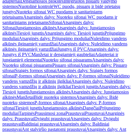
adapteriai
Dengiamosios plokštės
Integruotos pisuarų valdymo
sistemos
Nuotolinė kontrolė
WC puodų, pisuarų ir bidė prietaisų
jungtys
Nuotekų sifonai WC puodams ir sanitariniams
prietaisams
Atsarginės dalys: Nuotekų sifonai WC puodams ir
sanitariniams prietaisams
Sifonai
Atsarginės dalys:
Sifonai
Jungiamosios alkūnės
Atsarginės dalys: Jungiamosios
alkūnės
Tiesioji jungtis
Atsarginės dalys: Tiesioji jungtis
Prijungimo
moduliai
Atsarginės dalys: Prijungimo moduliai
Nuleidimo vandens
alkūnės ilginamieji vamzdžiai
Atsarginės dalys: Nuleidimo vandens
alkūnės ilginamieji vamzdžiai
Jungtys iš PVC
Atsarginės dalys:
Jungtys iš PVC
Manžetai ir dengiamieji gaubteliai
Adapteriai ir
jungiamieji elementai
Nuotekų sifonai pisuarams
Atsarginės dalys:
Nuotekų sifonai pisuarams
Pisuaro sifonai
Atsarginės dalys: Pisuaro
sifonai
Sraigės formos sifonai
Atsarginės dalys: Sraigės formos
sifonai
P-formos sifonai
Atsarginės dalys: P-formos sifonai
Nuleidimo
vandens vamzdžių ir alkūnių ilgikliai
Atsarginės dalys: Nuleidimo
vandens vamzdžių ir alkūnių ilgikliai
Tiesioji jungtis
Atsarginės dalys:
Tiesioji jungtis
Jungiamosios alkūnės
Atsarginės dalys: Jungiamosios
alkūnės
Manžetai
Bidė nuotekų sistemos
Atsarginės dalys: Bidė
nuotekų sistemos
P-formos sifonai
Atsarginės dalys: P-formos
sifonai
Tiesioji jungtis
Jungiamosios alkūnės
Dangčiai
Prijungimo
moduliai
Tarpinės
Prausimosi zona
Praustuvai
Praustuvai
Atsarginės
dalys: Praustuvai
Dvigubi praustuvai
Atsarginės dalys: Dvigubi
praustuvai
Baldiniai praustuvai
Atsarginės dalys: Baldiniai
praustuvai
Ant stalviršio pastatomi praustuvai
Atsarginės dalys: Ant