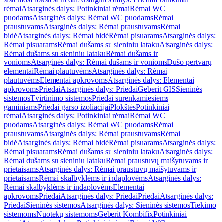
rėmai
Atsarginės dalys: Potinkiniai rėmai
Rėmai WC
puodams
Atsarginės dalys: Rėmai WC puodams
Rėmai
praustuvams
Atsarginės dalys: Rėmai praustuvams
Rėmai
bidė
Atsarginės dalys: Rėmai bidė
Rėmai pisuarams
Atsarginės dalys:
Rėmai pisuarams
Rėmai dušams su sieniniu lataku
Atsarginės dalys:
Rėmai dušams su sieniniu lataku
Rėmai dušams ir
vonioms
Atsarginės dalys: Rėmai dušams ir vonioms
Dušo pertvarų
elementai
Rėmai plautuvėms
Atsarginės dalys: Rėmai
plautuvėms
Elementai apkrovoms
Atsarginės dalys: Elementai
apkrovoms
Priedai
Atsarginės dalys: Priedai
Geberit GIS
Sieninės
sistemos
Tvirtinimo sistemos
Priedai surenkamiesiems
gaminiams
Priedai garso izoliacijai
Plokštės
Potinkiniai
rėmai
Atsarginės dalys: Potinkiniai rėmai
Rėmai WC
puodams
Atsarginės dalys: Rėmai WC puodams
Rėmai
praustuvams
Atsarginės dalys: Rėmai praustuvams
Rėmai
bidė
Atsarginės dalys: Rėmai bidė
Rėmai pisuarams
Atsarginės dalys:
Rėmai pisuarams
Rėmai dušams su sieniniu lataku
Atsarginės dalys:
Rėmai dušams su sieniniu lataku
Rėmai praustuvų maišytuvams ir
prietaisams
Atsarginės dalys: Rėmai praustuvų maišytuvams ir
prietaisams
Rėmai skalbyklėms ir indaplovėms
Atsarginės dalys:
Rėmai skalbyklėms ir indaplovėms
Elementai
apkrovoms
Priedai
Atsarginės dalys: Priedai
Priedai
Atsarginės dalys:
Priedai
Sieninės sistemos
Atsarginės dalys: Sieninės sistemos
Tiekimo
sistemoms
Nuotekų sistemoms
Geberit Kombifix
Potinkiniai