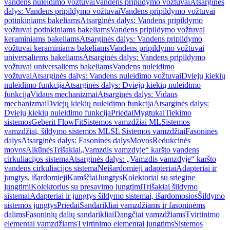
vandens nuleidimo vožtuvai
Vandens pripildymo vožtuvai
Atsarginės
dalys: Vandens pripildymo vožtuvai
Vandens pripildymo vožtuvai
potinkiniams bakeliams
Atsarginės dalys: Vandens pripildymo
vožtuvai potinkiniams bakeliams
Vandens pripildymo vožtuvai
keraminiams bakeliams
Atsarginės dalys: Vandens pripildymo
vožtuvai keraminiams bakeliams
Vandens pripildymo vožtuvai
universaliems bakeliams
Atsarginės dalys: Vandens pripildymo
vožtuvai universaliems bakeliams
Vandens nuleidimo
vožtuvai
Atsarginės dalys: Vandens nuleidimo vožtuvai
Dviejų kiekių
nuleidimo funkcija
Atsarginės dalys: Dviejų kiekių nuleidimo
funkcija
Vidaus mechanizmai
Atsarginės dalys: Vidaus
mechanizmai
Dviejų kiekių nuleidimo funkcija
Atsarginės dalys:
Dviejų kiekių nuleidimo funkcija
Priedai
Mygtukai
Tiekimo
sistemos
Geberit FlowFit
Sistemos vamzdžiai ML
Sistemos
vamzdžiai, šildymo sistemos ML
SL Sistemos vamzdžiai
Fasoninės
dalys
Atsarginės dalys: Fasoninės dalys
Movos
Redukcinės
movos
Alkūnės
Trišakiai
„Vamzdis vamzdyje“ karšto vandens
cirkuliacijos sistema
Atsarginės dalys: „Vamzdis vamzdyje“ karšto
vandens cirkuliacijos sistema
Neišardomieji adapteriai
Adapteriai ir
jungtys, išardomieji
Kamščiai
Jungtys
Kolektoriai su sriegine
jungtimi
Kolektorius su presavimo jungtimi
Trišakiai šildymo
sistemai
Adapteriai ir jungtys šildymo sistemai, išardomosios
Šildymo
sistemos jungtys
Priedai
Sandarikliai vamzdžiams ir fasoninėms
dalims
Fasoninių dalių sandarikliai
Dangčiai vamzdžiams
Tvirtinimo
elementai vamzdžiams
Tvirtinimo elementai jungtims
Sistemos