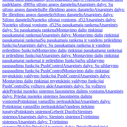
padėklams, d90
Su sifono angos dangteliu
Atsarginės dalys: Su
sifono angos dangteliu
Be išleidimo angos dangtelio
Atsarginės dalys:
Be išleidimo angos dangtelio
Sifono dangtelis
Atsarginės dalys:
Sifono dangtelis
Nuotekų sifonai vonioms, d52
Atsarginės dalys:
Nuotekų sifonai vonioms, d52
Su pasukamąja rankena
Atsarginės
dalys: Su pasukamąja rankena
Montavimo dalių rinkiniai
pasukamajai rankenai
Atsarginės dalys: Montavimo dalių rinkiniai
pasukamajai rankenai
Su pasukamąja rankena ir vandens prileidimo
funkcija
Atsarginės dalys: Su pasukamąja rankena ir vandens
prileidimo funkcija
Montavimo dalių rinkiniai pasukamajai rankenai
ir prileidimo funkcijai
Atsarginės dalys: Montavimo dalių rinkiniai
pasukamajai rankenai ir prileidimo funkcijai
Su uždarymo
paspaudimu funkcija PushControl
Atsarginės dalys: Su uždarymo
paspaudimu funkcija PushControl
Montavimo dalių rinkiniai
mygtukinio valdymo funkcijai PushControl
Atsarginės dalys:
Montavimo dalių rinkiniai mygtukinio valdymo funkcijai
PushControl
Su vožtuvo akle
Atsarginės dalys: Su vožtuvo
akle
Priedai nuotekų sistemos fasoninėms dalims vonioms
Atsarginės
dalys: Priedai nuotekų sistemos fasoninėms dalims
vonioms
Potinkiniai vamzdžio pertraukikliai
Atsarginės dalys:
Potinkiniai vamzdžio pertraukikliai
Vandens tiekimo
jungtys
Potinkinės sistemos
Geberit Duofix
Sieninės
sistemos
Atsarginės dalys: Sieninės sistemos
Tvirtinimo
sistemos
Atsarginės dalys: Tvirtinimo
sistemos
Plokštės
Priedai
Atsarginės dalys: Priedai
Potinkiniai