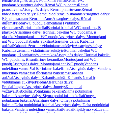
rėmai
Atsarginės dalys: Potinkiniai rėmai
Rėmai WC
puodams
Atsarginės dalys: Rėmai WC puodams
Rėmai
praustuvams
Atsarginės dalys: Rėmai praustuvams
Rėmai
bidė
Atsarginės dalys: Rėmai bidė
Rėmai pisuarams
Atsarginės dalys:
Rėmai pisuarams
Rėmai dušams
Atsarginės dalys: Rėmai
dušams
Priedai
WC puodų elementams
Tvirtinimo
elementams
Išoriniai bakeliai
Išoriniai bakeliai WC puodams, iš
plastiko
Atsarginės dalys: Išoriniai bakeliai WC puodams, iš
plastiko
Montuojami ant WC puodų
Atsarginės dalys: Montuojami
ant WC puodų
Kabantis aukštai
Atsarginės dalys: Kabantis
aukštai
Kabantis žemai ir vidutiniame aukštyje
Atsarginės dalys:
Kabantis žemai ir vidutiniame aukštyje
Išoriniai bakeliai WC
puodams, iš sanitarinės keramikos
Atsarginės dalys: Išoriniai bakeliai
WC puodams, iš sanitarinės keramikos
Montuojami ant WC
puodų
Atsarginės dalys: Montuojami ant WC puodų
Vandens
nuleidimo vamzdžiai išoriniams bakeliams
Atsarginės dalys: Vandens
nuleidimo vamzdžiai išoriniams bakeliams
Kabantis
aukštai
Atsarginės dalys: Kabantis aukštai
Kabantis žemai ir
vidutiniame aukštyje
Priedai
Atsarginės dalys:
Priedai
Jungtys
Atsarginės dalys: Jungtys
Kampiniai
vožtuvai
Riebokšliai
Potinkiniai bakeliai
Sigma potinkiniai
bakeliai
Atsarginės dalys: Sigma potinkiniai bakeliai
Omega
potinkiniai bakeliai
Atsarginės dalys: Omega potinkiniai
bakeliai
Delta potinkiniai bakeliai
Atsarginės dalys: Delta potinkiniai
bakeliai
Vandens nuleidimo vamzdžiai
Priedai
Pripildymo vožtuvai ir