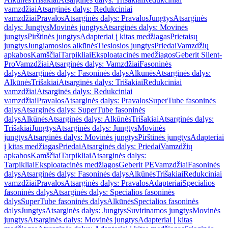
vamzdžiai
Atsarginės dalys: Redukciniai
vamzdžiai
Pravalos
Atsarginės dalys: Pravalos
Jungtys
Atsarginės
dalys: Jungtys
Movinės jungtys
Atsarginės dalys: Movinės
jungtys
Pirštinės jungtys
Adapteriai į kitas medžiagas
Prietaisų
jungtys
Jungiamosios alkūnės
Tiesiosios jungtys
Priedai
Vamzdžių
apkabos
Kamščiai
Tarpikliai
Eksploatacinės medžiagos
Geberit Silent-
Pro
Vamzdžiai
Atsarginės dalys: Vamzdžiai
Fasoninės
dalys
Atsarginės dalys: Fasoninės dalys
Alkūnės
Atsarginės dalys:
Alkūnės
Trišakiai
Atsarginės dalys: Trišakiai
Redukciniai
vamzdžiai
Atsarginės dalys: Redukciniai
vamzdžiai
Pravalos
Atsarginės dalys: Pravalos
SuperTube fasoninės
dalys
Atsarginės dalys: SuperTube fasoninės
dalys
Alkūnės
Atsarginės dalys: Alkūnės
Trišakiai
Atsarginės dalys:
Trišakiai
Jungtys
Atsarginės dalys: Jungtys
Movinės
jungtys
Atsarginės dalys: Movinės jungtys
Pirštinės jungtys
Adapteriai
į kitas medžiagas
Priedai
Atsarginės dalys: Priedai
Vamzdžių
apkabos
Kamščiai
Tarpikliai
Atsarginės dalys:
Tarpikliai
Eksploatacinės medžiagos
Geberit PE
Vamzdžiai
Fasoninės
dalys
Atsarginės dalys: Fasoninės dalys
Alkūnės
Trišakiai
Redukciniai
vamzdžiai
Pravalos
Atsarginės dalys: Pravalos
Adapteriai
Specialios
fasoninės dalys
Atsarginės dalys: Specialios fasoninės
dalys
SuperTube fasoninės dalys
Alkūnės
Specialios fasoninės
dalys
Jungtys
Atsarginės dalys: Jungtys
Suvirinamos jungtys
Movinės
jungtys
Atsarginės dalys: Movinės jungtys
Adapteriai į kitas