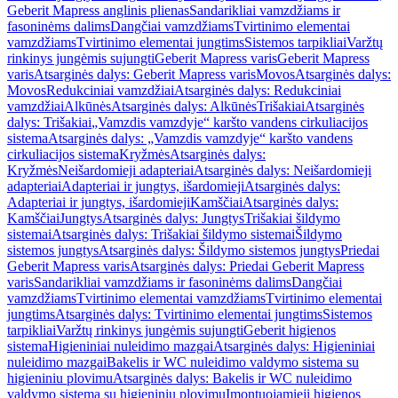
Geberit Mapress anglinis plienas
Sandarikliai vamzdžiams ir
fasoninėms dalims
Dangčiai vamzdžiams
Tvirtinimo elementai
vamzdžiams
Tvirtinimo elementai jungtims
Sistemos tarpikliai
Varžtų
rinkinys jungėmis sujungti
Geberit Mapress varis
Geberit Mapress
varis
Atsarginės dalys: Geberit Mapress varis
Movos
Atsarginės dalys:
Movos
Redukciniai vamzdžiai
Atsarginės dalys: Redukciniai
vamzdžiai
Alkūnės
Atsarginės dalys: Alkūnės
Trišakiai
Atsarginės
dalys: Trišakiai
„Vamzdis vamzdyje“ karšto vandens cirkuliacijos
sistema
Atsarginės dalys: „Vamzdis vamzdyje“ karšto vandens
cirkuliacijos sistema
Kryžmės
Atsarginės dalys:
Kryžmės
Neišardomieji adapteriai
Atsarginės dalys: Neišardomieji
adapteriai
Adapteriai ir jungtys, išardomieji
Atsarginės dalys:
Adapteriai ir jungtys, išardomieji
Kamščiai
Atsarginės dalys:
Kamščiai
Jungtys
Atsarginės dalys: Jungtys
Trišakiai šildymo
sistemai
Atsarginės dalys: Trišakiai šildymo sistemai
Šildymo
sistemos jungtys
Atsarginės dalys: Šildymo sistemos jungtys
Priedai
Geberit Mapress varis
Atsarginės dalys: Priedai Geberit Mapress
varis
Sandarikliai vamzdžiams ir fasoninėms dalims
Dangčiai
vamzdžiams
Tvirtinimo elementai vamzdžiams
Tvirtinimo elementai
jungtims
Atsarginės dalys: Tvirtinimo elementai jungtims
Sistemos
tarpikliai
Varžtų rinkinys jungėmis sujungti
Geberit higienos
sistema
Higieniniai nuleidimo mazgai
Atsarginės dalys: Higieniniai
nuleidimo mazgai
Bakelis ir WC nuleidimo valdymo sistema su
higieniniu plovimu
Atsarginės dalys: Bakelis ir WC nuleidimo
valdymo sistema su higieniniu plovimu
Įmontuojamieji higienos