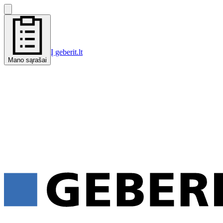
Į geberit.lt
Mano sąrašai