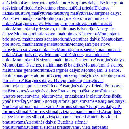
apšvietimu
Be integruoto apšvietimo
Atsarginės dalys: Be integruoto
apšvietimo
Priedai
Apšvietimo elementai
Kiti priedai
Elektros
lizdai
Praustuvų maišytuvai
Praustuvų maišytuvai
Atsarginės dalys:
Praustuvų maišytuvai
Montuojami prie stovo, maitinimas iš
tinklo
Atsarginės dalys: Montuojami prie stovo, maitinimas iš
tinklo
Montuojami prie stovo, maitinimas iš baterijos
Atsarginės
dalys: Montuojami prie stovo, maitinimas iš baterijos
Montuojami
prie stovo, maitinamas generatoriumi
Atsarginės dalys: Montuojami
prie stovo, maitinamas generatoriumi
Montuojami prie stovo,
maišytuvai su viena rankenėle
Montuojami iš sienos, maitinimas iš
tinklo
Atsarginės dalys: Montuojami iš sienos, maitinimas iš
tinklo
Montuojami iš sienos, maitinimas iš baterijos
Atsarginės dalys:
Montuojami iš sienos, maitinimas iš baterijos
Montuojami iš sienos,
maitinamas generatoriumi
Atsarginės dalys: Montuojami iš sienos,
maitinamas generatoriumi
Dviejų rankenų maišytuvas, montuojamas
prie sienos
Atsarginės dalys: Dviejų rankenų maišytuvas,
montuojamas prie sienos
Priedai
Atsarginės dalys: Priedai
Praustuvų
maišytuvams
Atsarginės dalys: Praustuvų maišytuvams
Prietaisų
jungtys praustuvams, plautuvėms, prietaisams ir plautuvėms išpilti
ypač užterštą vandenį
Nuotekų sifonai praustuvams
Atsarginės dalys:
Nuotekų sifonai praustuvams
P-formos sifonai
Atsarginės dalys: P-
formos sifonai
P-formos sifonai, vietą taupantis modelis
Atsarginės
dalys: P-formos sifonai, vietą taupantis modelis
Butelinis sifonai
praustuvams
Atsarginės dalys: Butelinis sifonai
praustuvams
Buteliniai sifonai praustuvams, vietą taupantis