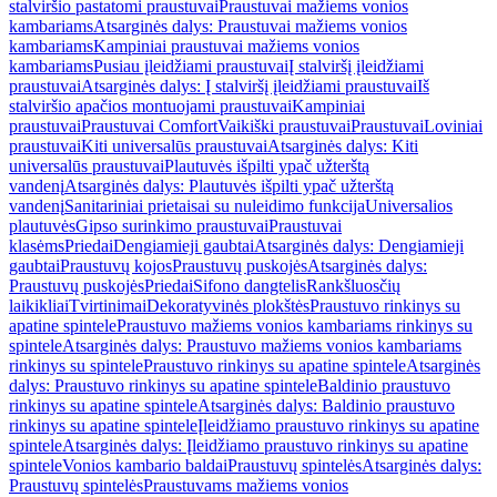
stalviršio pastatomi praustuvai
Praustuvai mažiems vonios
kambariams
Atsarginės dalys: Praustuvai mažiems vonios
kambariams
Kampiniai praustuvai mažiems vonios
kambariams
Pusiau įleidžiami praustuvai
Į stalviršį įleidžiami
praustuvai
Atsarginės dalys: Į stalviršį įleidžiami praustuvai
Iš
stalviršio apačios montuojami praustuvai
Kampiniai
praustuvai
Praustuvai Comfort
Vaikiški praustuvai
Praustuvai
Loviniai
praustuvai
Kiti universalūs praustuvai
Atsarginės dalys: Kiti
universalūs praustuvai
Plautuvės išpilti ypač užterštą
vandenį
Atsarginės dalys: Plautuvės išpilti ypač užterštą
vandenį
Sanitariniai prietaisai su nuleidimo funkcija
Universalios
plautuvės
Gipso surinkimo praustuvai
Praustuvai
klasėms
Priedai
Dengiamieji gaubtai
Atsarginės dalys: Dengiamieji
gaubtai
Praustuvų kojos
Praustuvų puskojės
Atsarginės dalys:
Praustuvų puskojės
Priedai
Sifono dangtelis
Rankšluosčių
laikikliai
Tvirtinimai
Dekoratyvinės plokštės
Praustuvo rinkinys su
apatine spintele
Praustuvo mažiems vonios kambariams rinkinys su
spintele
Atsarginės dalys: Praustuvo mažiems vonios kambariams
rinkinys su spintele
Praustuvo rinkinys su apatine spintele
Atsarginės
dalys: Praustuvo rinkinys su apatine spintele
Baldinio praustuvo
rinkinys su apatine spintele
Atsarginės dalys: Baldinio praustuvo
rinkinys su apatine spintele
Įleidžiamo praustuvo rinkinys su apatine
spintele
Atsarginės dalys: Įleidžiamo praustuvo rinkinys su apatine
spintele
Vonios kambario baldai
Praustuvų spintelės
Atsarginės dalys:
Praustuvų spintelės
Praustuvams mažiems vonios