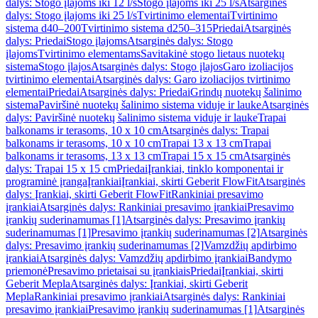
dalys: Stogo įlajoms iki 12 l/s
Stogo įlajoms iki 25 l/s
Atsarginės
dalys: Stogo įlajoms iki 25 l/s
Tvirtinimo elementai
Tvirtinimo
sistema d40–200
Tvirtinimo sistema d250–315
Priedai
Atsarginės
dalys: Priedai
Stogo įlajoms
Atsarginės dalys: Stogo
įlajoms
Tvirtinimo elementams
Savitakinė stogo lietaus nuotekų
sistema
Stogo įlajos
Atsarginės dalys: Stogo įlajos
Garo izoliacijos
tvirtinimo elementai
Atsarginės dalys: Garo izoliacijos tvirtinimo
elementai
Priedai
Atsarginės dalys: Priedai
Grindų nuotekų šalinimo
sistema
Paviršinė nuotekų šalinimo sistema viduje ir lauke
Atsarginės
dalys: Paviršinė nuotekų šalinimo sistema viduje ir lauke
Trapai
balkonams ir terasoms, 10 x 10 cm
Atsarginės dalys: Trapai
balkonams ir terasoms, 10 x 10 cm
Trapai 13 x 13 cm
Trapai
balkonams ir terasoms, 13 x 13 cm
Trapai 15 x 15 cm
Atsarginės
dalys: Trapai 15 x 15 cm
Priedai
Įrankiai, tinklo komponentai ir
programinė įranga
Įrankiai
Įrankiai, skirti Geberit FlowFit
Atsarginės
dalys: Įrankiai, skirti Geberit FlowFit
Rankiniai presavimo
įrankiai
Atsarginės dalys: Rankiniai presavimo įrankiai
Presavimo
įrankių suderinamumas [1]
Atsarginės dalys: Presavimo įrankių
suderinamumas [1]
Presavimo įrankių suderinamumas [2]
Atsarginės
dalys: Presavimo įrankių suderinamumas [2]
Vamzdžių apdirbimo
įrankiai
Atsarginės dalys: Vamzdžių apdirbimo įrankiai
Bandymo
priemonė
Presavimo prietaisai su įrankiais
Priedai
Įrankiai, skirti
Geberit Mepla
Atsarginės dalys: Įrankiai, skirti Geberit
Mepla
Rankiniai presavimo įrankiai
Atsarginės dalys: Rankiniai
presavimo įrankiai
Presavimo įrankių suderinamumas [1]
Atsarginės