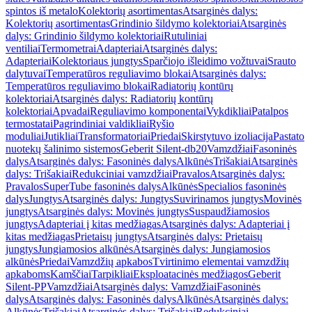
spintos iš metalo
Kolektorių asortimentas
Atsarginės dalys:
Kolektorių asortimentas
Grindinio šildymo kolektoriai
Atsarginės
dalys: Grindinio šildymo kolektoriai
Rutuliniai
ventiliai
Termometrai
Adapteriai
Atsarginės dalys:
Adapteriai
Kolektoriaus jungtys
Sparčiojo išleidimo vožtuvai
Srauto
dalytuvai
Temperatūros reguliavimo blokai
Atsarginės dalys:
Temperatūros reguliavimo blokai
Radiatorių kontūrų
kolektoriai
Atsarginės dalys: Radiatorių kontūrų
kolektoriai
Apvadai
Reguliavimo komponentai
Vykdikliai
Patalpos
termostatai
Pagrindiniai valdikliai
Ryšio
moduliai
Jutikliai
Transformatoriai
Priedai
Skirstytuvo izoliacija
Pastato
nuotekų šalinimo sistemos
Geberit Silent-db20
Vamzdžiai
Fasoninės
dalys
Atsarginės dalys: Fasoninės dalys
Alkūnės
Trišakiai
Atsarginės
dalys: Trišakiai
Redukciniai vamzdžiai
Pravalos
Atsarginės dalys:
Pravalos
SuperTube fasoninės dalys
Alkūnės
Specialios fasoninės
dalys
Jungtys
Atsarginės dalys: Jungtys
Suvirinamos jungtys
Movinės
jungtys
Atsarginės dalys: Movinės jungtys
Suspaudžiamosios
jungtys
Adapteriai į kitas medžiagas
Atsarginės dalys: Adapteriai į
kitas medžiagas
Prietaisų jungtys
Atsarginės dalys: Prietaisų
jungtys
Jungiamosios alkūnės
Atsarginės dalys: Jungiamosios
alkūnės
Priedai
Vamzdžių apkabos
Tvirtinimo elementai vamzdžių
apkaboms
Kamščiai
Tarpikliai
Eksploatacinės medžiagos
Geberit
Silent-PP
Vamzdžiai
Atsarginės dalys: Vamzdžiai
Fasoninės
dalys
Atsarginės dalys: Fasoninės dalys
Alkūnės
Atsarginės dalys:
Alkūnės
Trišakiai
Atsarginės dalys: Trišakiai
Redukciniai