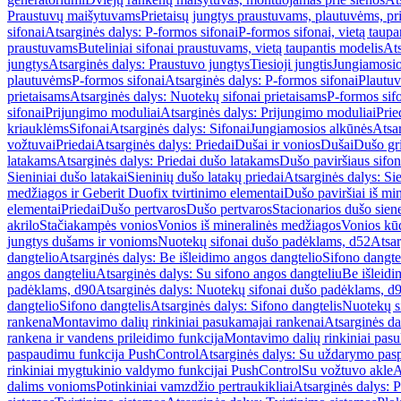
Praustuvų maišytuvams
Prietaisų jungtys praustuvams, plautuvėms, pri
sifonai
Atsarginės dalys: P-formos sifonai
P-formos sifonai, vietą taupa
praustuvams
Buteliniai sifonai praustuvams, vietą taupantis modelis
Ats
jungtys
Atsarginės dalys: Praustuvo jungtys
Tiesioji jungtis
Jungiamosio
plautuvėms
P-formos sifonai
Atsarginės dalys: P-formos sifonai
Plautuv
prietaisams
Atsarginės dalys: Nuotekų sifonai prietaisams
P-formos sif
sifonai
Prijungimo moduliai
Atsarginės dalys: Prijungimo moduliai
Prie
kriauklėms
Sifonai
Atsarginės dalys: Sifonai
Jungiamosios alkūnės
Atsa
vožtuvai
Priedai
Atsarginės dalys: Priedai
Dušai ir vonios
Dušai
Dušo gr
latakams
Atsarginės dalys: Priedai dušo latakams
Dušo paviršiaus sifon
Sieniniai dušo latakai
Sieninių dušo latakų priedai
Atsarginės dalys: Si
medžiagos ir Geberit Duofix tvirtinimo elementai
Dušo paviršiai iš mi
elementai
Priedai
Dušo pertvaros
Dušo pertvaros
Stacionarios dušo sien
akrilo
Stačiakampės vonios
Vonios iš mineralinės medžiagos
Vonios kū
jungtys dušams ir vonioms
Nuotekų sifonai dušo padėklams, d52
Atsar
dangtelio
Atsarginės dalys: Be išleidimo angos dangtelio
Sifono dangte
angos dangteliu
Atsarginės dalys: Su sifono angos dangteliu
Be išleidi
padėklams, d90
Atsarginės dalys: Nuotekų sifonai dušo padėklams, d
dangtelio
Sifono dangtelis
Atsarginės dalys: Sifono dangtelis
Nuotekų s
rankena
Montavimo dalių rinkiniai pasukamajai rankenai
Atsarginės da
rankena ir vandens prileidimo funkcija
Montavimo dalių rinkiniai pasuk
paspaudimu funkcija PushControl
Atsarginės dalys: Su uždarymo pas
rinkiniai mygtukinio valdymo funkcijai PushControl
Su vožtuvo akle
A
dalims vonioms
Potinkiniai vamzdžio pertraukikliai
Atsarginės dalys: P