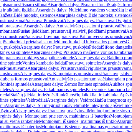
i pisuarams
Pisuaro sifonai
Atsarginės dalys: Pisuaro sifonai
Sraigės form
r alkūnių ilgikliai
Atsarginės dalys: Nuleidimo vandens vamzdžių ir alk
anžetai
Bidė nuotekų sistemos
Atsarginės dalys: Bidė nuotekų sistemos
usimosi zona
Praustuvai
Praustuvai
Atsarginės dalys: Praustuvai
Dvigubi 
mi praustuvai
Atsarginės dalys: Ant stalviršio pastatomi praustuvai
Praus
ambariams
Pusiau įleidžiami praustuvai
Į stalviršį įleidžiami praustuvai
Ats
ki praustuvai
Praustuvai
Loviniai praustuvai
Kiti universalūs praustuvai
A
enį
Sanitariniai prietaisai su nuleidimo funkcija
Universalios plautuvės
Gip
vų puskojės
Atsarginės dalys: Praustuvų puskojės
Priedai
Sifono dangtelis
inys su spintele
Atsarginės dalys: Praustuvo mažiems vonios kambariam
io praustuvo rinkinys su apatine spintele
Atsarginės dalys: Baldinio prau
tine spintele
Vonios kambario baldai
Praustuvų spintelės
Atsarginės dalys
ms
Praustuvams
Atsarginės dalys: Praustuvams
Dvigubiems praustuvams
raustuvams
Atsarginės dalys: Kampiniams praustuvams
Praustuvų stalvir
m dubens formos praustuvui
Ant stalviršio pastatomam stačiakampiam pra
šoninės spintelės
Atsarginės dalys: Žemos šoninės spintelės
Aukštos spin
ntelės
Atsarginės dalys: Pakabinamos spintelės
Kiti vonios kambario bal
riedai
Stalčių įdėklai ir dėžutės
Rankšluosčių laikikliai ir kabliukai
Apšvie
dinės spintelės
Veidrodžiai
Atsarginės dalys: Veidrodžiai
Su integruotu ap
imu
Atsarginės dalys: Su integruotu apšvietimu
Be integruoto apšvietimo
išytuvai
Atsarginės dalys: Praustuvų maišytuvai
Montuojami prie stovo, 
rginės dalys: Montuojami prie stovo, maitinimas iš baterijos
Montuojami 
ai su viena rankenėle
Montuojami iš sienos, maitinimas iš tinklo
Atsargin
maitinimas iš baterijos
Montuojami iš sienos, maitinamas generatoriumi
sarginės dalys: Dviejų rankenų maišytuvas, montuojamas prie sienos
Pri