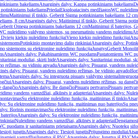
inkiniams bakeliams
Atsarginės dalys: Kappa potinkiniams bakeliams
De
e potinkiniams bakeliams
Priedai
Eksploatacinės medžiagos
WC nuleidimo
idimu
Maitinimui iš tinklo, Geberit Sigma potinkiniams bakeliams 12 cm
keliams, 8 cm
Atsarginės dalys: Maitinimui iš tinklo, Geberit Sigma pot
, Geberit Omega potinkiniams bakeliams 12 cm
Maitinimui iš baterijos, 
WC nuleidimo valdymo sistemos, su pneumatiniu vandens nuleidimu
At
 Dviejų kiekių nuleidimo funkcijai
Vieno kiekio nuleidimo funkcijai
Atsa
 sistemoms
Potinkinio montavimo dalių rinkiniai
Atsarginės dalys: Potin
o sistemoms su elektronine nuleidimo funkcija
Jungtys
Geberit Monolit
ms
Atsarginės dalys: Pakabinamiems WC puodams
Pastatomiems WC p
itariniai moduliai, skirti bidė
Atsarginės dalys: Sanitariniai moduliai, ski
mo režimas, su vidiniu apvadu
Atsarginės dalys: Pisuarai, vandens nulei
inės dalys: Pisuarai, vandens nuleidimo režimas, be vidinio apvado
Išor
stema
Atsarginės dalys: Su integruota pisuarų valdymo sistema
Integruot
ngčiui
Atsarginės dalys: Pisuarai, vandens nuleidimo rėžimas, su dangči
e dangčio
Atsarginės dalys: Be dangčio
Pisuarų pertvaros
Pisuarų pertvar
idimo vandens vamzdžiai, alkūnės ir adapteriai
Atsarginės dalys: Nulei
 montavimas
Su elektronine nuleidimo funkcija, maitinimas iš tinklo
Atsar
lys: Su elektronine nuleidimo funkcija, maitinimas nuo baterijos
Su pneu
alys: Išorinis montavimas
Su elektronine nuleidimo funkcija, maitinimas 
baterijos
Atsarginės dalys: Su elektronine nuleidimo funkcija, maitinima
inkiniai
Nuleidimo vandens vamzdžiai, alkūnės ir adapteriai
Dengiamosi
C puodams ir sanitariniams prietaisams
Atsarginės dalys: Nuotekų sif
iesioji jungtis
Atsarginės dalys: Tiesioji jungtis
Prijungimo moduliai
Atsa
ginamieji vamzdžiai
Jungtys iš PVC
Atsarginės dalys: Jungtys iš PVC
Man