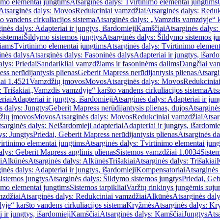
imo elementai jungtims
Atsarginės dalys: Tvirtinimo elementai jungtims
Atsarginės dalys: Movos
Redukciniai vamzdžiai
Atsarginės dalys: Reduk
 vandens cirkuliacijos sistema
Atsarginės dalys: „Vamzdis vamzdyje“ ka
inės dalys: Adapteriai ir jungtys, išardomieji
Kamščiai
Atsarginės dalys:
sistemai
Šildymo sistemos jungtys
Atsarginės dalys: Šildymo sistemos ju
žiams
Tvirtinimo elementai jungtims
Atsarginės dalys: Tvirtinimo element
nės dalys
Atsarginės dalys: Fasoninės dalys
Adapteriai ir jungtys, išardo
alys: Priedai
Sandarikliai vamzdžiams ir fasoninėms dalims
Dangčiai va
ss nerūdijantysis plienas
Geberit Mapress nerūdijantysis plienas
Atsargi
ai 1.4521
Vamzdžių įmovos
Movos
Atsarginės dalys: Movos
Redukcinia
 Trišakiai
„Vamzdis vamzdyje“ karšto vandens cirkuliacijos sistema
Ats
riai
Adapteriai ir jungtys, išardomieji
Atsarginės dalys: Adapteriai ir jun
s dalys: Jungtys
Geberit Mapress nerūdijantysis plienas, dujos
Atsarginės
žių įmovos
Movos
Atsarginės dalys: Movos
Redukciniai vamzdžiai
Atsar
sarginės dalys: Neišardomieji adapteriai
Adapteriai ir jungtys, išardomie
ys: Jungtys
Priedai, Geberit Mapress nerūdijantysis plienas
Atsarginės da
irtinimo elementai jungtims
Atsarginės dalys: Tvirtinimo elementai jun
alys: Geberit Mapress anglinis plienas
Sistemos vamzdžiai 1.0034
Siste
i
Alkūnės
Atsarginės dalys: Alkūnės
Trišakiai
Atsarginės dalys: Trišakiai
inės dalys: Adapteriai ir jungtys, išardomieji
Kompensatoriai
Atsarginės
istemos jungtys
Atsarginės dalys: Šildymo sistemos jungtys
Priedai, Geb
imo elementai jungtims
Sistemos tarpikliai
Varžtų rinkinys jungėmis suju
mzdžiai
Atsarginės dalys: Redukciniai vamzdžiai
Alkūnės
Atsarginės dal
je“ karšto vandens cirkuliacijos sistema
Kryžmės
Atsarginės dalys: K
 ir jungtys, išardomieji
Kamščiai
Atsarginės dalys: Kamščiai
Jungtys
Atsa