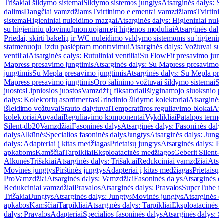
Trišakiai šildymo sistemai
Šildymo sistemos jungtys
Atsarginės dalys: 
dalims
Dangčiai vamzdžiams
Tvirtinimo elementai vamzdžiams
Tvirtin
sistema
Higieniniai nuleidimo mazgai
Atsarginės dalys: Higieniniai nu
su higieniniu plovimu
Įmontuojamieji higienos moduliai
Atsarginės dal
Priedai, skirti bakelių ir WC nuleidimo valdymo sistemoms su higien
statmenuoju lizdu paslėptam montavimui
Atsarginės dalys: Vožtuvai 
ventiliai
Atsarginės dalys: Rutuliniai ventiliai
Su FlowFit presavimo jun
Mapress presavimo jungtimis
Atsarginės dalys: Su Mapress presavimo
jungtimis
Su Mepla presavimo jungtimis
Atsarginės dalys: Su Mepla p
Mapress presavimo jungtimis
Oro šalinimo vožtuvai šildymo sistemai
S
juostos
Lipniosios juostos
Vamzdžių fiksatoriai
Išlyginamojo sluoksnio 
dalys: Kolektorių asortimentas
Grindinio šildymo kolektoriai
Atsarginė
išleidimo vožtuvai
Srauto dalytuvai
Temperatūros reguliavimo blokai
At
kolektoriai
Apvadai
Reguliavimo komponentai
Vykdikliai
Patalpos term
Silent-db20
Vamzdžiai
Fasoninės dalys
Atsarginės dalys: Fasoninės dal
dalys
Alkūnės
Specialios fasoninės dalys
Jungtys
Atsarginės dalys: Jung
dalys: Adapteriai į kitas medžiagas
Prietaisų jungtys
Atsarginės dalys: P
apkaboms
Kamščiai
Tarpikliai
Eksploatacinės medžiagos
Geberit Silent
Alkūnės
Trišakiai
Atsarginės dalys: Trišakiai
Redukciniai vamzdžiai
Ats
Movinės jungtys
Pirštinės jungtys
Adapteriai į kitas medžiagas
Prietais
Pro
Vamzdžiai
Atsarginės dalys: Vamzdžiai
Fasoninės dalys
Atsarginės 
Redukciniai vamzdžiai
Pravalos
Atsarginės dalys: Pravalos
SuperTube f
Trišakiai
Jungtys
Atsarginės dalys: Jungtys
Movinės jungtys
Atsarginės 
apkabos
Kamščiai
Tarpikliai
Atsarginės dalys: Tarpikliai
Eksploatacinės
dalys: Pravalos
Adapteriai
Specialios fasoninės dalys
Atsarginės dalys: 