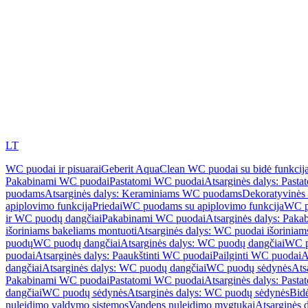
LT
WC puodai ir pisuarai
Geberit AquaClean WC puodai su bidė funkcij
Pakabinami WC puodai
Pastatomi WC puodai
Atsarginės dalys: Past
puodams
Atsarginės dalys: Keraminiams WC puodams
Dekoratyvinės 
apiplovimo funkcija
Priedai
WC puodams su apiplovimo funkcija
WC p
ir WC puodų dangčiai
Pakabinami WC puodai
Atsarginės dalys: Pak
išoriniams bakeliams montuoti
Atsarginės dalys: WC puodai išoriniam
puodų
WC puodų dangčiai
Atsarginės dalys: WC puodų dangčiai
WC p
puodai
Atsarginės dalys: Paaukštinti WC puodai
Pailginti WC puodai
A
dangčiai
Atsarginės dalys: WC puodų dangčiai
WC puodų sėdynės
Ats
Pakabinami WC puodai
Pastatomi WC puodai
Atsarginės dalys: Past
dangčiai
WC puodų sėdynės
Atsarginės dalys: WC puodų sėdynės
Bid
nuleidimo valdymo sistemos
Vandens nuleidimo mygtukai
Atsarginės 