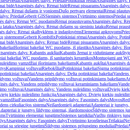
štės
Priedai
Atsarginės dalys: Priedai
Potinkiniai rėmai
Atsarginės dalys: 
ai bidė
Atsarginės dalys: Rėmai bidė
Rėmai pisuarams
Atsarginės dalys
 dalys: Rėmai dušams ir vonioms
Dušo pertvarų elementai
Rėmai plautu
alys: Priedai
Geberit GIS
Sieninės sistemos
Tvirtinimo sistemos
Priedai 
nės dalys: Rėmai WC puodams
Rėmai praustuvams
Atsarginės dalys: R
u lataku
Atsarginės dalys: Rėmai dušams su sieniniu lataku
Rėmai praust
nės dalys: Rėmai skalbyklėms ir indaplovėms
Elementai apkrovoms
Prie
ų sistemoms
Geberit Kombifix
Potinkiniai rėmai
Atsarginės dalys: Potin
ai bidė
Atsarginės dalys: Rėmai bidė
Rėmai pisuarams
Atsarginės dalys
 bakeliai
Išoriniai bakeliai WC puodams, iš plastiko
Atsarginės dalys: Išo
tsarginės dalys: Kabantis aukštai
Kabantis žemai ir vidutiniame aukštyj
iniai bakeliai WC puodams, iš sanitarinės keramikos
Montuojami ant W
nuleidimo vamzdžiai išoriniams bakeliams
Kabantis aukštai
Atsarginės d
gtys
Kampiniai vožtuvai
Riebokšliai
Potinkiniai bakeliai
Sigma potinkiniai
potinkiniai bakeliai
Atsarginės dalys: Delta potinkiniai bakeliai
Vandens 
ildymo vožtuvai
Vandens pripildymo vožtuvai potinkiniams bakeliams
At
inės dalys: Vandens pripildymo vožtuvai keraminiams bakeliams
Vanden
imo vožtuvai
Atsarginės dalys: Vandens nuleidimo vožtuvai
Dviejų kiek
iejų kiekių nuleidimo funkcija
Atsarginės dalys: Dviejų kiekių nuleidi
 vamzdžiai
Fasoninės dalys
Atsarginės dalys: Fasoninės dalys
Movos
Red
ens cirkuliacijos sistema
Neišardomieji adapteriai
Adapteriai ir jungtys,
dapteriai ir jungtys šildymo sistemai, išardomosios
Šildymo sistemos ju
ams
Tvirtinimo elementai jungtims
Sistemos tarpikliai
Varžtų rinkinys jun
lys
Atsarginės dalys: Fasoninės dalys
Tvirtinimo kronšteinas
Trišakiai
Nei
riai su sriegine jungtimi
Šildymo sistemos prijungimo moduliai
Priedai
A