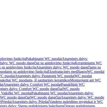
iplovimo funkcija
Pakabinami WC puodai
Atsarginės dalys:
dalys: WC puodo dangčiai su apiplovimo funkcija
Keraminiams WC
su apiplovimo funkcija
Atsarginės dalys: WC puodų dangčiams su
odams su apiplovimo funkcija
Eksploatacinės medžiagos
WC puodai
WC puodai
Atsarginės dalys: Pastatomi WC puodai
WC puodai
 bakeliai WC puodams, iš sanitarinės keramikos
Montuojami ant WC
ai
Atsarginės dalys: Comfort WC puodai
Paaukštinti WC
rginės dalys: Comfort WC puodų dangčiai
WC puodų
: Vaikiški WC puodai
Pakabinami WC puodai
Atsarginės dalys:
ki WC puodų dangčiai
WC puodų dangčiai
Atsarginės dalys: WC puodų
ė
Priedai
Atsarginės dalys: Priedai
Vandens nuleidimo mygtukai ir WC
ginės dalys: Sigma potinkiniams bakeliams
Omega potinkiniams