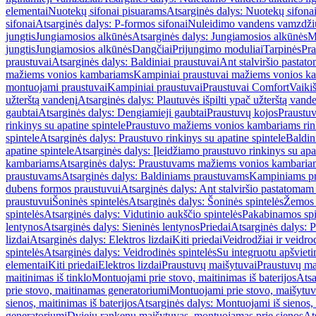
elementai
Nuotekų sifonai pisuarams
Atsarginės dalys: Nuotekų sifona
sifonai
Atsarginės dalys: P-formos sifonai
Nuleidimo vandens vamzdžių i
jungtis
Jungiamosios alkūnės
Atsarginės dalys: Jungiamosios alkūnės
M
jungtis
Jungiamosios alkūnės
Dangčiai
Prijungimo moduliai
Tarpinės
Pra
praustuvai
Atsarginės dalys: Baldiniai praustuvai
Ant stalviršio pastato
mažiems vonios kambariams
Kampiniai praustuvai mažiems vonios k
montuojami praustuvai
Kampiniai praustuvai
Praustuvai Comfort
Vaikiš
užterštą vandenį
Atsarginės dalys: Plautuvės išpilti ypač užterštą vand
gaubtai
Atsarginės dalys: Dengiamieji gaubtai
Praustuvų kojos
Praustu
rinkinys su apatine spintele
Praustuvo mažiems vonios kambariams rink
spintele
Atsarginės dalys: Praustuvo rinkinys su apatine spintele
Baldin
apatine spintele
Atsarginės dalys: Įleidžiamo praustuvo rinkinys su apa
kambariams
Atsarginės dalys: Praustuvams mažiems vonios kambaria
praustuvams
Atsarginės dalys: Baldiniams praustuvams
Kampiniams p
dubens formos praustuvui
Atsarginės dalys: Ant stalviršio pastatoma
praustuvui
Šoninės spintelės
Atsarginės dalys: Šoninės spintelės
Žemos 
spintelės
Atsarginės dalys: Vidutinio aukščio spintelės
Pakabinamos spi
lentynos
Atsarginės dalys: Sieninės lentynos
Priedai
Atsarginės dalys: P
lizdai
Atsarginės dalys: Elektros lizdai
Kiti priedai
Veidrodžiai ir veidro
spintelės
Atsarginės dalys: Veidrodinės spintelės
Su integruotu apšviet
elementai
Kiti priedai
Elektros lizdai
Praustuvų maišytuvai
Praustuvų ma
maitinimas iš tinklo
Montuojami prie stovo, maitinimas iš baterijos
Atsa
prie stovo, maitinamas generatoriumi
Montuojami prie stovo, maišytuv
sienos, maitinimas iš baterijos
Atsarginės dalys: Montuojami iš sienos, 
generatoriumi
Dviejų rankenų maišytuvas, montuojamas prie sienos
At