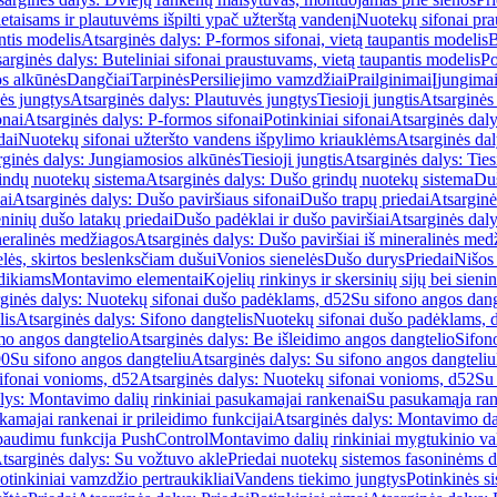
etaisams ir plautuvėms išpilti ypač užterštą vandenį
Nuotekų sifonai pr
ntis modelis
Atsarginės dalys: P-formos sifonai, vietą taupantis modelis
B
arginės dalys: Buteliniai sifonai praustuvams, vietą taupantis modelis
Po
s alkūnės
Dangčiai
Tarpinės
Persiliejimo vamzdžiai
Prailginimai
Įjungima
ės jungtys
Atsarginės dalys: Plautuvės jungtys
Tiesioji jungtis
Atsarginės 
onai
Atsarginės dalys: P-formos sifonai
Potinkiniai sifonai
Atsarginės daly
dai
Nuotekų sifonai užteršto vandens išpylimo kriauklėms
Atsarginės dal
rginės dalys: Jungiamosios alkūnės
Tiesioji jungtis
Atsarginės dalys: Tiesi
indų nuotekų sistema
Atsarginės dalys: Dušo grindų nuotekų sistema
Duš
ai
Atsarginės dalys: Dušo paviršiaus sifonai
Dušo trapų priedai
Atsarginė
eninių dušo latakų priedai
Dušo padėklai ir dušo paviršiai
Atsarginės daly
neralinės medžiagos
Atsarginės dalys: Dušo paviršiai iš mineralinės med
elės, skirtos beslenksčiam dušui
Vonios sienelės
Dušo durys
Priedai
Nišos
dikiams
Montavimo elementai
Kojelių rinkinys ir skersinių sijų bei sieni
ginės dalys: Nuotekų sifonai dušo padėklams, d52
Su sifono angos dang
lis
Atsarginės dalys: Sifono dangtelis
Nuotekų sifonai dušo padėklams, 
mo angos dangtelio
Atsarginės dalys: Be išleidimo angos dangtelio
Sifon
90
Su sifono angos dangteliu
Atsarginės dalys: Su sifono angos dangteliu
ifonai vonioms, d52
Atsarginės dalys: Nuotekų sifonai vonioms, d52
Su
lys: Montavimo dalių rinkiniai pasukamajai rankenai
Su pasukamąja ran
amajai rankenai ir prileidimo funkcijai
Atsarginės dalys: Montavimo dal
paudimu funkcija PushControl
Montavimo dalių rinkiniai mygtukinio v
tsarginės dalys: Su vožtuvo akle
Priedai nuotekų sistemos fasoninėms 
otinkiniai vamzdžio pertraukikliai
Vandens tiekimo jungtys
Potinkinės s