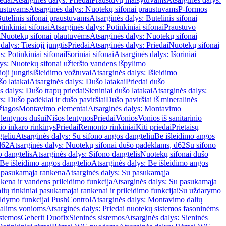
austuvams
Atsarginės dalys: Nuotekų sifonai praustuvams
P-formos
utelinis sifonai praustuvams
Atsarginės dalys: Butelinis sifonai
tinkiniai sifonai
Atsarginės dalys: Potinkiniai sifonai
Praustuvo
i
Nuotekų sifonai plautuvėms
Atsarginės dalys: Nuotekų sifonai
dalys: Tiesioji jungtis
Priedai
Atsarginės dalys: Priedai
Nuotekų sifonai
s: Potinkiniai sifonai
Išoriniai sifonai
Atsarginės dalys: Išoriniai
ys: Nuotekų sifonai užteršto vandens išpylimo
oji jungtis
Išleidimo vožtuvai
Atsarginės dalys: Išleidimo
o latakai
Atsarginės dalys: Dušo latakai
Priedai dušo
s dalys: Dušo trapų priedai
Sieniniai dušo latakai
Atsarginės dalys:
s: Dušo padėklai ir dušo paviršiai
Dušo paviršiai iš mineralinės
žiagos
Montavimo elementai
Atsarginės dalys: Montavimo
 lentynos dušui
Nišos lentynos
Priedai
Vonios
Vonios iš sanitarinio
nio inkaro rinkinys
Priedai
Remonto rinkiniai
Kiti priedai
Prietaisų
teliu
Atsarginės dalys: Su sifono angos dangteliu
Be išleidimo angos
d62
Atsarginės dalys: Nuotekų sifonai dušo padėklams, d62
Su sifono
o dangtelis
Atsarginės dalys: Sifono dangtelis
Nuotekų sifonai dušo
Be išleidimo angos dangtelio
Atsarginės dalys: Be išleidimo angos
 pasukamąja rankena
Atsarginės dalys: Su pasukamąja
kena ir vandens prileidimo funkcija
Atsarginės dalys: Su pasukamąja
ių rinkiniai pasukamajai rankenai ir prileidimo funkcijai
Su uždarymo
aldymo funkcijai PushControl
Atsarginės dalys: Montavimo dalių
dalims vonioms
Atsarginės dalys: Priedai nuotekų sistemos fasoninėms
istemos
Geberit Duofix
Sieninės sistemos
Atsarginės dalys: Sieninės