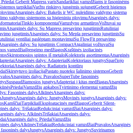
 Priedai Geberit Mapress varis
Sandarikliai vamzdžiams ir fasoninėms
Sistemos tarpikliai
Varžtų rinkinys jungėmis sujungti
Geberit higienos
 plovimu
Atsarginės dalys: Bakelis ir WC nuleidimo valdymo sistema
eidimo valdymo sistemoms su higieniniu plovimu
Atsarginės dalys:
sformatoriai
Tinklo komponentai
Vamzdynų armatūros
Vožtuvai su
imis
Atsarginės dalys: Su Mapress presavimo jungtimis
Rutuliniai
avimo jungtimis
Atsarginės dalys: Su Mepla presavimo jungtimis
Su
utuliniai ventiliai paslėptam montavimui
Su FlowFit presavimo
Atsarginės dalys: Su jungtimis Compact
Atgaliniai vožtuvai
Su
mos vamzdžiai
Įrengimo medžiagos
Kraštinės izoliacinės
ntos
Skirstomosios spintos iš metalo
Kolektorių asortimentas
Atsarginės
apteriai
Atsarginės dalys: Adapteriai
Kolektoriaus jungtys
Sparčiojo
ektoriai
Atsarginės dalys: Radiatorių kontūrų
edai
Skirstytuvo izoliacija
Pastato nuotekų šalinimo sistemos
Geberit
avalos
Atsarginės dalys: Pravalos
SuperTube fasoninės
gtys
Suspaudžiamosios jungtys
Adapteriai į kitas medžiagas
Atsarginės
lkūnės
Priedai
Vamzdžių apkabos
Tvirtinimo elementai vamzdžių
lys: Fasoninės dalys
Alkūnės
Atsarginės dalys:
s
Jungtys
Atsarginės dalys: Jungtys
Movinės jungtys
Atsarginės dalys:
os
Kamščiai
Tarpikliai
Eksploatacinės medžiagos
Geberit Silent-
inės dalys: Trišakiai
Redukciniai vamzdžiai
Atsarginės dalys:
arginės dalys: Alkūnės
Trišakiai
Atsarginės dalys:
edai
Atsarginės dalys: Priedai
Vamzdžių
ninės dalys
Alkūnės
Trišakiai
Redukciniai vamzdžiai
Pravalos
Atsarginės
 fasoninės dalys
Jungtys
Atsarginės dalys: Jungtys
Suvirinamos