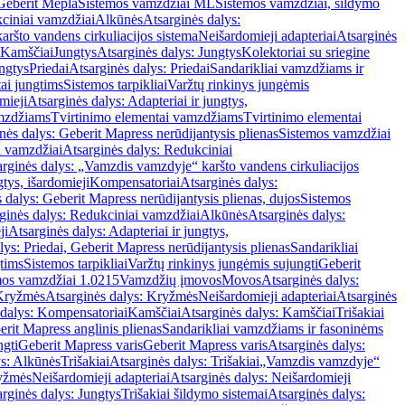
Geberit Mepla
Sistemos vamzdžiai ML
Sistemos vamzdžiai, šildymo
ciniai vamzdžiai
Alkūnės
Atsarginės dalys:
ršto vandens cirkuliacijos sistema
Neišardomieji adapteriai
Atsarginės
 Kamščiai
Jungtys
Atsarginės dalys: Jungtys
Kolektoriai su sriegine
ngtys
Priedai
Atsarginės dalys: Priedai
Sandarikliai vamzdžiams ir
ai jungtims
Sistemos tarpikliai
Varžtų rinkinys jungėmis
mieji
Atsarginės dalys: Adapteriai ir jungtys,
mzdžiams
Tvirtinimo elementai vamzdžiams
Tvirtinimo elementai
nės dalys: Geberit Mapress nerūdijantysis plienas
Sistemos vamzdžiai
i vamzdžiai
Atsarginės dalys: Redukciniai
arginės dalys: „Vamzdis vamzdyje“ karšto vandens cirkuliacijos
gtys, išardomieji
Kompensatoriai
Atsarginės dalys:
 dalys: Geberit Mapress nerūdijantysis plienas, dujos
Sistemos
ginės dalys: Redukciniai vamzdžiai
Alkūnės
Atsarginės dalys:
ji
Atsarginės dalys: Adapteriai ir jungtys,
lys: Priedai, Geberit Mapress nerūdijantysis plienas
Sandarikliai
gtims
Sistemos tarpikliai
Varžtų rinkinys jungėmis sujungti
Geberit
mos vamzdžiai 1.0215
Vamzdžių įmovos
Movos
Atsarginės dalys:
Kryžmės
Atsarginės dalys: Kryžmės
Neišardomieji adapteriai
Atsarginės
 dalys: Kompensatoriai
Kamščiai
Atsarginės dalys: Kamščiai
Trišakiai
erit Mapress anglinis plienas
Sandarikliai vamzdžiams ir fasoninėms
ngti
Geberit Mapress varis
Geberit Mapress varis
Atsarginės dalys:
ys: Alkūnės
Trišakiai
Atsarginės dalys: Trišakiai
„Vamzdis vamzdyje“
ryžmės
Neišardomieji adapteriai
Atsarginės dalys: Neišardomieji
rginės dalys: Jungtys
Trišakiai šildymo sistemai
Atsarginės dalys: