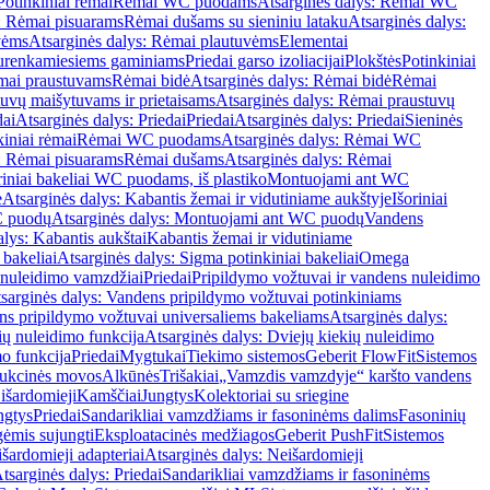
Potinkiniai rėmai
Rėmai WC puodams
Atsarginės dalys: Rėmai WC
: Rėmai pisuarams
Rėmai dušams su sieniniu lataku
Atsarginės dalys:
vėms
Atsarginės dalys: Rėmai plautuvėms
Elementai
surenkamiesiems gaminiams
Priedai garso izoliacijai
Plokštės
Potinkiniai
ėmai praustuvams
Rėmai bidė
Atsarginės dalys: Rėmai bidė
Rėmai
uvų maišytuvams ir prietaisams
Atsarginės dalys: Rėmai praustuvų
dai
Atsarginės dalys: Priedai
Priedai
Atsarginės dalys: Priedai
Sieninės
kiniai rėmai
Rėmai WC puodams
Atsarginės dalys: Rėmai WC
: Rėmai pisuarams
Rėmai dušams
Atsarginės dalys: Rėmai
riniai bakeliai WC puodams, iš plastiko
Montuojami ant WC
e
Atsarginės dalys: Kabantis žemai ir vidutiniame aukštyje
Išoriniai
C puodų
Atsarginės dalys: Montuojami ant WC puodų
Vandens
alys: Kabantis aukštai
Kabantis žemai ir vidutiniame
 bakeliai
Atsarginės dalys: Sigma potinkiniai bakeliai
Omega
nuleidimo vamzdžiai
Priedai
Pripildymo vožtuvai ir vandens nuleidimo
sarginės dalys: Vandens pripildymo vožtuvai potinkiniams
s pripildymo vožtuvai universaliems bakeliams
Atsarginės dalys:
ių nuleidimo funkcija
Atsarginės dalys: Dviejų kiekių nuleidimo
mo funkcija
Priedai
Mygtukai
Tiekimo sistemos
Geberit FlowFit
Sistemos
ukcinės movos
Alkūnės
Trišakiai
„Vamzdis vamzdyje“ karšto vandens
 išardomieji
Kamščiai
Jungtys
Kolektoriai su sriegine
ngtys
Priedai
Sandarikliai vamzdžiams ir fasoninėms dalims
Fasoninių
gėmis sujungti
Eksploatacinės medžiagos
Geberit PushFit
Sistemos
šardomieji adapteriai
Atsarginės dalys: Neišardomieji
tsarginės dalys: Priedai
Sandarikliai vamzdžiams ir fasoninėms