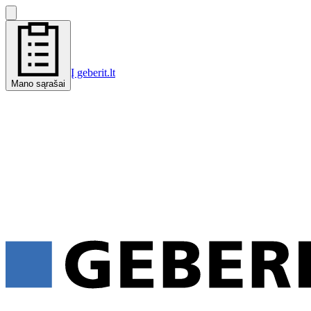
Į geberit.lt
Mano sąrašai