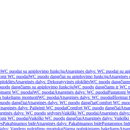
a
WC puodai su apiplovimo funkcija
Atsarginės dalys: WC puodai su ap
atomi WC puodai
WC puodo dangčiai su apiplovimo funkcija
Atsarginės 
plokštės
Atsarginės dalys: Dekoratyvinės plokštės
WC puodų dangčiams 
uodų dangčiams su apiplovimo funkcija
WC puodų dangčiams ir WC pu
abinami WC puodai
WC puodai
Atsarginės dalys: WC puodai
Pastatomi 
s bakeliams montuoti
WC puodai
Atsarginės dalys: WC puodai
Išoriniai
uodų dangčiai
Atsarginės dalys: WC puodų dangčiai
Comfort WC puod
tsarginės dalys: Pailginti WC puodai
Comfort WC puodų dangčiai
Atsa
arginės dalys: WC puodų sėdynės
Vaikiški WC puodai
Atsarginės dalys
atomi WC puodai
Vaikiški WC puodų dangčiai
Atsarginės dalys: Vaikiš
ės
Pakabinamos bidė
Atsarginės dalys: Pakabinamos bidė
Pastatomos bid
dalys: Vandens nuleidimo mygtukai
Sigma potinkiniams bakeliams
Atsar