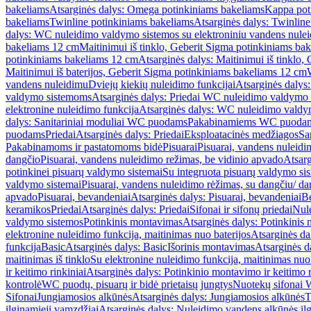
bakeliams
Atsarginės dalys: Omega potinkiniams bakeliams
Kappa pot
bakeliams
Twinline potinkiniams bakeliams
Atsarginės dalys: Twinlin
dalys: WC nuleidimo valdymo sistemos su elektroniniu vandens nule
bakeliams 12 cm
Maitinimui iš tinklo, Geberit Sigma potinkiniams ba
potinkiniams bakeliams 12 cm
Atsarginės dalys: Maitinimui iš tinklo
Maitinimui iš baterijos, Geberit Sigma potinkiniams bakeliams 12 cm
vandens nuleidimu
Dviejų kiekių nuleidimo funkcijai
Atsarginės dalys:
valdymo sistemoms
Atsarginės dalys: Priedai WC nuleidimo valdymo
elektronine nuleidimo funkcija
Atsarginės dalys: WC nuleidimo valdym
dalys: Sanitariniai moduliai WC puodams
Pakabinamiems WC puoda
puodams
Priedai
Atsarginės dalys: Priedai
Eksploatacinės medžiagos
San
Pakabinamoms ir pastatomoms bidė
Pisuarai
Pisuarai, vandens nuleidi
dangčio
Pisuarai, vandens nuleidimo režimas, be vidinio apvado
Atsarg
potinkinei pisuarų valdymo sistemai
Su integruota pisuarų valdymo si
valdymo sistemai
Pisuarai, vandens nuleidimo rėžimas, su dangčiu/ da
apvado
Pisuarai, bevandeniai
Atsarginės dalys: Pisuarai, bevandeniai
B
keramikos
Priedai
Atsarginės dalys: Priedai
Sifonai ir sifonų priedai
Nule
valdymo sistemos
Potinkinis montavimas
Atsarginės dalys: Potinkinis
elektronine nuleidimo funkcija, maitinimas nuo baterijos
Atsarginės da
funkcija
Basic
Atsarginės dalys: Basic
Išorinis montavimas
Atsarginės d
maitinimas iš tinklo
Su elektronine nuleidimo funkcija, maitinimas nuo 
ir keitimo rinkiniai
Atsarginės dalys: Potinkinio montavimo ir keitimo r
kontrolė
WC puodų, pisuarų ir bidė prietaisų jungtys
Nuotekų sifonai W
Sifonai
Jungiamosios alkūnės
Atsarginės dalys: Jungiamosios alkūnės
T
ilginamieji vamzdžiai
Atsarginės dalys: Nuleidimo vandens alkūnės il