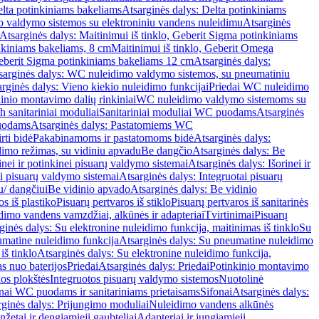
lta potinkiniams bakeliams
Atsarginės dalys: Delta potinkiniams
 valdymo sistemos su elektroniniu vandens nuleidimu
Atsarginės
Atsarginės dalys: Maitinimui iš tinklo, Geberit Sigma potinkiniams
inkiniams bakeliams, 8 cm
Maitinimui iš tinklo, Geberit Omega
Geberit Sigma potinkiniams bakeliams 12 cm
Atsarginės dalys:
sarginės dalys: WC nuleidimo valdymo sistemos, su pneumatiniu
rginės dalys: Vieno kiekio nuleidimo funkcijai
Priedai WC nuleidimo
kinio montavimo dalių rinkiniai
WC nuleidimo valdymo sistemoms su
h sanitariniai moduliai
Sanitariniai moduliai WC puodams
Atsarginės
uodams
Atsarginės dalys: Pastatomiems WC
rti bidė
Pakabinamoms ir pastatomoms bidė
Atsarginės dalys:
dimo režimas, su vidiniu apvadu
Be dangčio
Atsarginės dalys: Be
inei ir potinkinei pisuarų valdymo sistemai
Atsarginės dalys: Išorinei ir
ai pisuarų valdymo sistemai
Atsarginės dalys: Integruotai pisuarų
u/ dangčiui
Be vidinio apvado
Atsarginės dalys: Be vidinio
os iš plastiko
Pisuarų pertvaros iš stiklo
Pisuarų pertvaros iš sanitarinės
dimo vandens vamzdžiai, alkūnės ir adapteriai
Tvirtinimai
Pisuarų
ginės dalys: Su elektronine nuleidimo funkcija, maitinimas iš tinklo
Su
matine nuleidimo funkcija
Atsarginės dalys: Su pneumatine nuleidimo
iš tinklo
Atsarginės dalys: Su elektronine nuleidimo funkcija,
s nuo baterijos
Priedai
Atsarginės dalys: Priedai
Potinkinio montavimo
os plokštės
Integruotos pisuarų valdymo sistemos
Nuotolinė
onai WC puodams ir sanitariniams prietaisams
Sifonai
Atsarginės dalys:
rginės dalys: Prijungimo moduliai
Nuleidimo vandens alkūnės
žetai ir dengiamieji gaubteliai
Adapteriai ir jungiamieji