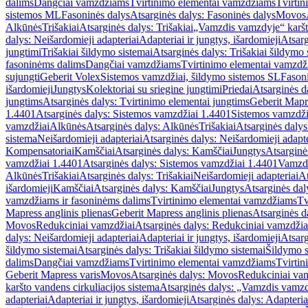
dalims
Dangčiai vamzdžiams
Tvirtinimo elementai vamzdžiams
Tvirtin
sistemos ML
Fasoninės dalys
Atsarginės dalys: Fasoninės dalys
Movos
Alkūnės
Trišakiai
Atsarginės dalys: Trišakiai
„Vamzdis vamzdyje“ karšto
dalys: Neišardomieji adapteriai
Adapteriai ir jungtys, išardomieji
Atsarg
jungtimi
Trišakiai šildymo sistemai
Atsarginės dalys: Trišakiai šildymo 
fasoninėms dalims
Dangčiai vamzdžiams
Tvirtinimo elementai vamzd
sujungti
Geberit Volex
Sistemos vamzdžiai, šildymo sistemos SL
Fasoni
išardomieji
Jungtys
Kolektoriai su sriegine jungtimi
Priedai
Atsarginės d
jungtims
Atsarginės dalys: Tvirtinimo elementai jungtims
Geberit Mapre
1.4401
Atsarginės dalys: Sistemos vamzdžiai 1.4401
Sistemos vamzdži
vamzdžiai
Alkūnės
Atsarginės dalys: Alkūnės
Trišakiai
Atsarginės dalys:
sistema
Neišardomieji adapteriai
Atsarginės dalys: Neišardomieji adapte
Kompensatoriai
Kamščiai
Atsarginės dalys: Kamščiai
Jungtys
Atsarginė
vamzdžiai 1.4401
Atsarginės dalys: Sistemos vamzdžiai 1.4401
Vamzd
Alkūnės
Trišakiai
Atsarginės dalys: Trišakiai
Neišardomieji adapteriai
At
išardomieji
Kamščiai
Atsarginės dalys: Kamščiai
Jungtys
Atsarginės dal
vamzdžiams ir fasoninėms dalims
Tvirtinimo elementai vamzdžiams
Tv
Mapress anglinis plienas
Geberit Mapress anglinis plienas
Atsarginės d
Movos
Redukciniai vamzdžiai
Atsarginės dalys: Redukciniai vamzdžia
dalys: Neišardomieji adapteriai
Adapteriai ir jungtys, išardomieji
Atsarg
šildymo sistemai
Atsarginės dalys: Trišakiai šildymo sistemai
Šildymo s
dalims
Dangčiai vamzdžiams
Tvirtinimo elementai vamzdžiams
Tvirtin
Geberit Mapress varis
Movos
Atsarginės dalys: Movos
Redukciniai va
karšto vandens cirkuliacijos sistema
Atsarginės dalys: „Vamzdis vamzdy
adapteriai
Adapteriai ir jungtys, išardomieji
Atsarginės dalys: Adapteriai