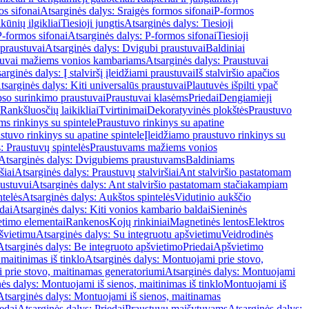
os sifonai
Atsarginės dalys: Sraigės formos sifonai
P-formos
ūnių ilgikliai
Tiesioji jungtis
Atsarginės dalys: Tiesioji
P-formos sifonai
Atsarginės dalys: P-formos sifonai
Tiesioji
praustuvai
Atsarginės dalys: Dvigubi praustuvai
Baldiniai
tuvai mažiems vonios kambariams
Atsarginės dalys: Praustuvai
arginės dalys: Į stalviršį įleidžiami praustuvai
Iš stalviršio apačios
tsarginės dalys: Kiti universalūs praustuvai
Plautuvės išpilti ypač
so surinkimo praustuvai
Praustuvai klasėms
Priedai
Dengiamieji
Rankšluosčių laikikliai
Tvirtinimai
Dekoratyvinės plokštės
Praustuvo
s rinkinys su spintele
Praustuvo rinkinys su apatine
stuvo rinkinys su apatine spintele
Įleidžiamo praustuvo rinkinys su
: Praustuvų spintelės
Praustuvams mažiems vonios
Atsarginės dalys: Dvigubiems praustuvams
Baldiniams
šiai
Atsarginės dalys: Praustuvų stalviršiai
Ant stalviršio pastatomam
ustuvui
Atsarginės dalys: Ant stalviršio pastatomam stačiakampiam
telės
Atsarginės dalys: Aukštos spintelės
Vidutinio aukščio
dai
Atsarginės dalys: Kiti vonios kambario baldai
Sieninės
timo elementai
Rankenos
Kojų rinkiniai
Magnetinės lentos
Elektros
švietimu
Atsarginės dalys: Su integruotu apšvietimu
Veidrodinės
Atsarginės dalys: Be integruoto apšvietimo
Priedai
Apšvietimo
maitinimas iš tinklo
Atsarginės dalys: Montuojami prie stovo,
prie stovo, maitinamas generatoriumi
Atsarginės dalys: Montuojami
ės dalys: Montuojami iš sienos, maitinimas iš tinklo
Montuojami iš
Atsarginės dalys: Montuojami iš sienos, maitinamas
edai
Atsarginės dalys: Priedai
Praustuvų maišytuvams
Atsarginės dalys: