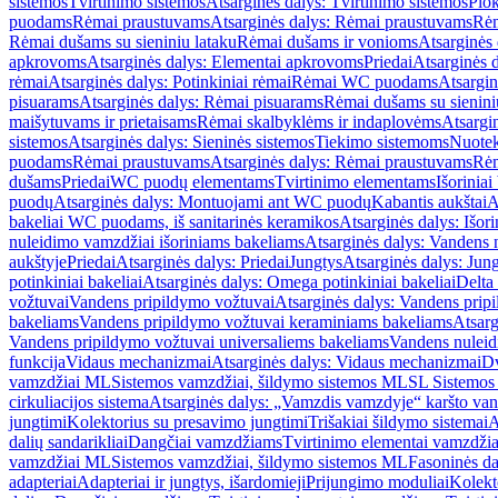
sistemos
Tvirtinimo sistemos
Atsarginės dalys: Tvirtinimo sistemos
Plok
puodams
Rėmai praustuvams
Atsarginės dalys: Rėmai praustuvams
Rėm
Rėmai dušams su sieniniu lataku
Rėmai dušams ir vonioms
Atsarginės
apkrovoms
Atsarginės dalys: Elementai apkrovoms
Priedai
Atsarginės d
rėmai
Atsarginės dalys: Potinkiniai rėmai
Rėmai WC puodams
Atsargi
pisuarams
Atsarginės dalys: Rėmai pisuarams
Rėmai dušams su sienini
maišytuvams ir prietaisams
Rėmai skalbyklėms ir indaplovėms
Atsargi
sistemos
Atsarginės dalys: Sieninės sistemos
Tiekimo sistemoms
Nuotek
puodams
Rėmai praustuvams
Atsarginės dalys: Rėmai praustuvams
Rėm
dušams
Priedai
WC puodų elementams
Tvirtinimo elementams
Išoriniai
puodų
Atsarginės dalys: Montuojami ant WC puodų
Kabantis aukštai
A
bakeliai WC puodams, iš sanitarinės keramikos
Atsarginės dalys: Išor
nuleidimo vamzdžiai išoriniams bakeliams
Atsarginės dalys: Vandens 
aukštyje
Priedai
Atsarginės dalys: Priedai
Jungtys
Atsarginės dalys: Jun
potinkiniai bakeliai
Atsarginės dalys: Omega potinkiniai bakeliai
Delta 
vožtuvai
Vandens pripildymo vožtuvai
Atsarginės dalys: Vandens prip
bakeliams
Vandens pripildymo vožtuvai keraminiams bakeliams
Atsarg
Vandens pripildymo vožtuvai universaliems bakeliams
Vandens nuleid
funkcija
Vidaus mechanizmai
Atsarginės dalys: Vidaus mechanizmai
Dv
vamzdžiai ML
Sistemos vamzdžiai, šildymo sistemos ML
SL Sistemos
cirkuliacijos sistema
Atsarginės dalys: „Vamzdis vamzdyje“ karšto vand
jungtimi
Kolektorius su presavimo jungtimi
Trišakiai šildymo sistemai
A
dalių sandarikliai
Dangčiai vamzdžiams
Tvirtinimo elementai vamzdži
vamzdžiai ML
Sistemos vamzdžiai, šildymo sistemos ML
Fasoninės da
adapteriai
Adapteriai ir jungtys, išardomieji
Prijungimo moduliai
Kolekto