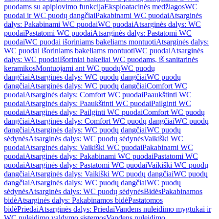
puodams su apiplovimo funkcija
Eksploatacinės medžiagos
WC
puodai ir WC puodų dangčiai
Pakabinami WC puodai
Atsarginės
dalys: Pakabinami WC puodai
WC puodai
Atsarginės dalys: WC
puodai
Pastatomi WC puodai
Atsarginės dalys: Pastatomi WC
puodai
WC puodai išoriniams bakeliams montuoti
Atsarginės dalys:
WC puodai išoriniams bakeliams montuoti
WC puodai
Atsarginės
dalys: WC puodai
Išoriniai bakeliai WC puodams, iš sanitarinės
keramikos
Montuojami ant WC puodų
WC puodų
dangčiai
Atsarginės dalys: WC puodų dangčiai
WC puodų
dangčiai
Atsarginės dalys: WC puodų dangčiai
Comfort WC
puodai
Atsarginės dalys: Comfort WC puodai
Paaukštinti WC
puodai
Atsarginės dalys: Paaukštinti WC puodai
Pailginti WC
puodai
Atsarginės dalys: Pailginti WC puodai
Comfort WC puodų
dangčiai
Atsarginės dalys: Comfort WC puodų dangčiai
WC puodų
dangčiai
Atsarginės dalys: WC puodų dangčiai
WC puodų
sėdynės
Atsarginės dalys: WC puodų sėdynės
Vaikiški WC
puodai
Atsarginės dalys: Vaikiški WC puodai
Pakabinami WC
puodai
Atsarginės dalys: Pakabinami WC puodai
Pastatomi WC
puodai
Atsarginės dalys: Pastatomi WC puodai
Vaikiški WC puodų
dangčiai
Atsarginės dalys: Vaikiški WC puodų dangčiai
WC puodų
dangčiai
Atsarginės dalys: WC puodų dangčiai
WC puodų
sėdynės
Atsarginės dalys: WC puodų sėdynės
Bidės
Pakabinamos
bidė
Atsarginės dalys: Pakabinamos bidė
Pastatomos
bidė
Priedai
Atsarginės dalys: Priedai
Vandens nuleidimo mygtukai ir
WC nuleidimo valdymo sistemos
Vandens nuleidimo