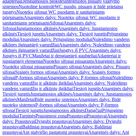
adapteriai
Dengiamosios plokštės
Integruotos pisuarų valdymo
sistemos
Nuotolinė kontrolė
WC puodų, pisuarų ir bidė prietaisų
jungtys
Nuotekų sifonai WC puodams ir sanitariniams
prietaisams
Atsarginės dalys: Nuotekų sifonai WC puodams ir
sanitariniams prietaisams
Sifonai
Atsarginės dalys:
Sifonai
Jungiamosios alkūnės
Atsarginės dalys: Jungiamosios
alkūnės
Tiesioji jungtis
Atsarginės dalys: Tiesioji jungtis
Prijungimo
moduliai
Atsarginės dalys: Prijungimo moduliai
Nuleidimo vandens
alkūnės ilginamieji vamzdžiai
Atsarginės dalys: Nuleidimo vandens
alkūnės ilginamieji vamzdžiai
Jungtys iš PVC
Atsarginės dalys:
Jungtys iš PVC
Manžetai ir dengiamieji gaubteliai
Adapteriai ir
jungiamieji elementai
Nuotekų sifonai pisuarams
Atsarginės dalys:
Nuotekų sifonai pisuarams
Pisuaro sifonai
Atsarginės dalys: Pisuaro
sifonai
Sraigės formos sifonai
Atsarginės dalys: Sraigės formos
sifonai
P-formos sifonai
Atsarginės dalys: P-formos sifonai
Nuleidimo
vandens vamzdžių ir alkūnių ilgikliai
Atsarginės dalys: Nuleidimo
vandens vamzdžių ir alkūnių ilgikliai
Tiesioji jungtis
Atsarginės dalys:
Tiesioji jungtis
Jungiamosios alkūnės
Atsarginės dalys: Jungiamosios
alkūnės
Manžetai
Bidė nuotekų sistemos
Atsarginės dalys: Bidė
nuotekų sistemos
P-formos sifonai
Atsarginės dalys: P-formos
sifonai
Tiesioji jungtis
Jungiamosios alkūnės
Dangčiai
Prijungimo
moduliai
Tarpinės
Prausimosi zona
Praustuvai
Praustuvai
Atsarginės
dalys: Praustuvai
Dvigubi praustuvai
Atsarginės dalys: Dvigubi
praustuvai
Baldiniai praustuvai
Atsarginės dalys: Baldiniai
praustuvai
Ant stalviršio pastatomi praustuvai
Atsarginės dalys: Ant