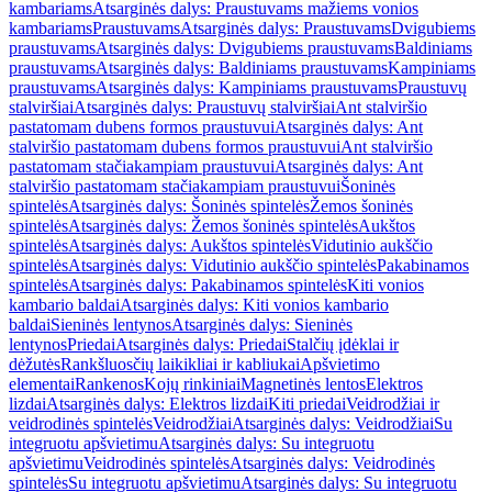
kambariams
Atsarginės dalys: Praustuvams mažiems vonios
kambariams
Praustuvams
Atsarginės dalys: Praustuvams
Dvigubiems
praustuvams
Atsarginės dalys: Dvigubiems praustuvams
Baldiniams
praustuvams
Atsarginės dalys: Baldiniams praustuvams
Kampiniams
praustuvams
Atsarginės dalys: Kampiniams praustuvams
Praustuvų
stalviršiai
Atsarginės dalys: Praustuvų stalviršiai
Ant stalviršio
pastatomam dubens formos praustuvui
Atsarginės dalys: Ant
stalviršio pastatomam dubens formos praustuvui
Ant stalviršio
pastatomam stačiakampiam praustuvui
Atsarginės dalys: Ant
stalviršio pastatomam stačiakampiam praustuvui
Šoninės
spintelės
Atsarginės dalys: Šoninės spintelės
Žemos šoninės
spintelės
Atsarginės dalys: Žemos šoninės spintelės
Aukštos
spintelės
Atsarginės dalys: Aukštos spintelės
Vidutinio aukščio
spintelės
Atsarginės dalys: Vidutinio aukščio spintelės
Pakabinamos
spintelės
Atsarginės dalys: Pakabinamos spintelės
Kiti vonios
kambario baldai
Atsarginės dalys: Kiti vonios kambario
baldai
Sieninės lentynos
Atsarginės dalys: Sieninės
lentynos
Priedai
Atsarginės dalys: Priedai
Stalčių įdėklai ir
dėžutės
Rankšluosčių laikikliai ir kabliukai
Apšvietimo
elementai
Rankenos
Kojų rinkiniai
Magnetinės lentos
Elektros
lizdai
Atsarginės dalys: Elektros lizdai
Kiti priedai
Veidrodžiai ir
veidrodinės spintelės
Veidrodžiai
Atsarginės dalys: Veidrodžiai
Su
integruotu apšvietimu
Atsarginės dalys: Su integruotu
apšvietimu
Veidrodinės spintelės
Atsarginės dalys: Veidrodinės
spintelės
Su integruotu apšvietimu
Atsarginės dalys: Su integruotu