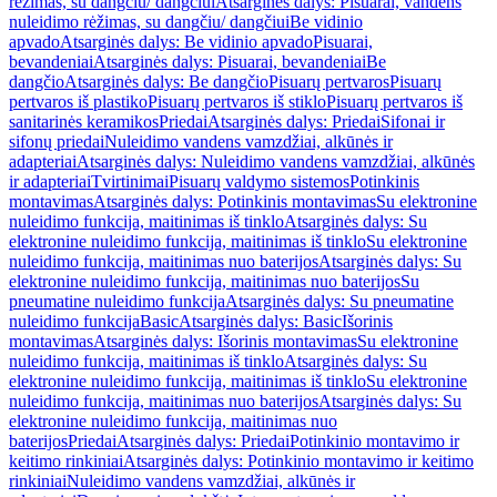
rėžimas, su dangčiu/ dangčiui
Atsarginės dalys: Pisuarai, vandens
nuleidimo rėžimas, su dangčiu/ dangčiui
Be vidinio
apvado
Atsarginės dalys: Be vidinio apvado
Pisuarai,
bevandeniai
Atsarginės dalys: Pisuarai, bevandeniai
Be
dangčio
Atsarginės dalys: Be dangčio
Pisuarų pertvaros
Pisuarų
pertvaros iš plastiko
Pisuarų pertvaros iš stiklo
Pisuarų pertvaros iš
sanitarinės keramikos
Priedai
Atsarginės dalys: Priedai
Sifonai ir
sifonų priedai
Nuleidimo vandens vamzdžiai, alkūnės ir
adapteriai
Atsarginės dalys: Nuleidimo vandens vamzdžiai, alkūnės
ir adapteriai
Tvirtinimai
Pisuarų valdymo sistemos
Potinkinis
montavimas
Atsarginės dalys: Potinkinis montavimas
Su elektronine
nuleidimo funkcija, maitinimas iš tinklo
Atsarginės dalys: Su
elektronine nuleidimo funkcija, maitinimas iš tinklo
Su elektronine
nuleidimo funkcija, maitinimas nuo baterijos
Atsarginės dalys: Su
elektronine nuleidimo funkcija, maitinimas nuo baterijos
Su
pneumatine nuleidimo funkcija
Atsarginės dalys: Su pneumatine
nuleidimo funkcija
Basic
Atsarginės dalys: Basic
Išorinis
montavimas
Atsarginės dalys: Išorinis montavimas
Su elektronine
nuleidimo funkcija, maitinimas iš tinklo
Atsarginės dalys: Su
elektronine nuleidimo funkcija, maitinimas iš tinklo
Su elektronine
nuleidimo funkcija, maitinimas nuo baterijos
Atsarginės dalys: Su
elektronine nuleidimo funkcija, maitinimas nuo
baterijos
Priedai
Atsarginės dalys: Priedai
Potinkinio montavimo ir
keitimo rinkiniai
Atsarginės dalys: Potinkinio montavimo ir keitimo
rinkiniai
Nuleidimo vandens vamzdžiai, alkūnės ir