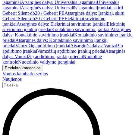
lagaminai
Atsarginės dalys: Universalūs lagaminai
Universalūs
lagaminai
Atsarginės dalys: Universalūs lagaminai
Įrankiai, skirti
Geberit Silent-db20 / Geberit PE
Atsarginės dalys: Įrankiai, skirti
Geberit Silent-db20 / Geberit PE
Elektriniai suvirinimo
įrankiai
Atsarginės dalys: Elektriniai suvirinimo įrankiai
Elektrinių
suvirinimo įrankių priedai
Kontaktinio suvirinimo įrankiai
Atsarginės
dalys: Kontaktinio suvirinimo įrankiai
Kontaktinio suvirinimo įrankių
priedai
Atsarginės dalys: Kontaktinio suvirinimo įrankių
priedai
Vamzdžių apdirbimo įrankiai
Atsarginės dalys: Vamzdžių
apdirbimo įrankiai
Vamzdžių apdirbimo įrankių priedai
Atsarginės
dalys: Vamzdžių apdirbimo įrankių priedai
Nuotolinė
kontrolė
Nuotolinio valdymo įrenginiai
Produkto kategorijos
Vonios kambario serijos
Naujienos