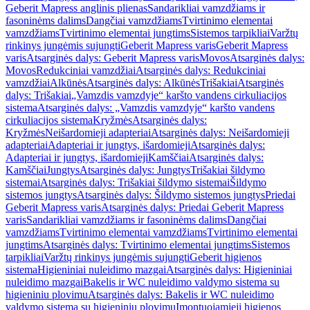
Geberit Mapress anglinis plienas
Sandarikliai vamzdžiams ir
fasoninėms dalims
Dangčiai vamzdžiams
Tvirtinimo elementai
vamzdžiams
Tvirtinimo elementai jungtims
Sistemos tarpikliai
Varžtų
rinkinys jungėmis sujungti
Geberit Mapress varis
Geberit Mapress
varis
Atsarginės dalys: Geberit Mapress varis
Movos
Atsarginės dalys:
Movos
Redukciniai vamzdžiai
Atsarginės dalys: Redukciniai
vamzdžiai
Alkūnės
Atsarginės dalys: Alkūnės
Trišakiai
Atsarginės
dalys: Trišakiai
„Vamzdis vamzdyje“ karšto vandens cirkuliacijos
sistema
Atsarginės dalys: „Vamzdis vamzdyje“ karšto vandens
cirkuliacijos sistema
Kryžmės
Atsarginės dalys:
Kryžmės
Neišardomieji adapteriai
Atsarginės dalys: Neišardomieji
adapteriai
Adapteriai ir jungtys, išardomieji
Atsarginės dalys:
Adapteriai ir jungtys, išardomieji
Kamščiai
Atsarginės dalys:
Kamščiai
Jungtys
Atsarginės dalys: Jungtys
Trišakiai šildymo
sistemai
Atsarginės dalys: Trišakiai šildymo sistemai
Šildymo
sistemos jungtys
Atsarginės dalys: Šildymo sistemos jungtys
Priedai
Geberit Mapress varis
Atsarginės dalys: Priedai Geberit Mapress
varis
Sandarikliai vamzdžiams ir fasoninėms dalims
Dangčiai
vamzdžiams
Tvirtinimo elementai vamzdžiams
Tvirtinimo elementai
jungtims
Atsarginės dalys: Tvirtinimo elementai jungtims
Sistemos
tarpikliai
Varžtų rinkinys jungėmis sujungti
Geberit higienos
sistema
Higieniniai nuleidimo mazgai
Atsarginės dalys: Higieniniai
nuleidimo mazgai
Bakelis ir WC nuleidimo valdymo sistema su
higieniniu plovimu
Atsarginės dalys: Bakelis ir WC nuleidimo
valdymo sistema su higieniniu plovimu
Įmontuojamieji higienos