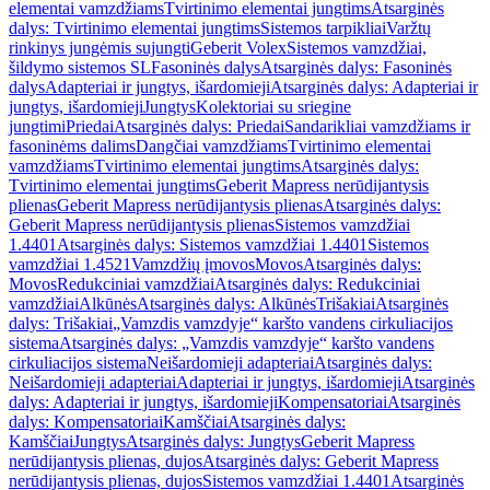
elementai vamzdžiams
Tvirtinimo elementai jungtims
Atsarginės
dalys: Tvirtinimo elementai jungtims
Sistemos tarpikliai
Varžtų
rinkinys jungėmis sujungti
Geberit Volex
Sistemos vamzdžiai,
šildymo sistemos SL
Fasoninės dalys
Atsarginės dalys: Fasoninės
dalys
Adapteriai ir jungtys, išardomieji
Atsarginės dalys: Adapteriai ir
jungtys, išardomieji
Jungtys
Kolektoriai su sriegine
jungtimi
Priedai
Atsarginės dalys: Priedai
Sandarikliai vamzdžiams ir
fasoninėms dalims
Dangčiai vamzdžiams
Tvirtinimo elementai
vamzdžiams
Tvirtinimo elementai jungtims
Atsarginės dalys:
Tvirtinimo elementai jungtims
Geberit Mapress nerūdijantysis
plienas
Geberit Mapress nerūdijantysis plienas
Atsarginės dalys:
Geberit Mapress nerūdijantysis plienas
Sistemos vamzdžiai
1.4401
Atsarginės dalys: Sistemos vamzdžiai 1.4401
Sistemos
vamzdžiai 1.4521
Vamzdžių įmovos
Movos
Atsarginės dalys:
Movos
Redukciniai vamzdžiai
Atsarginės dalys: Redukciniai
vamzdžiai
Alkūnės
Atsarginės dalys: Alkūnės
Trišakiai
Atsarginės
dalys: Trišakiai
„Vamzdis vamzdyje“ karšto vandens cirkuliacijos
sistema
Atsarginės dalys: „Vamzdis vamzdyje“ karšto vandens
cirkuliacijos sistema
Neišardomieji adapteriai
Atsarginės dalys:
Neišardomieji adapteriai
Adapteriai ir jungtys, išardomieji
Atsarginės
dalys: Adapteriai ir jungtys, išardomieji
Kompensatoriai
Atsarginės
dalys: Kompensatoriai
Kamščiai
Atsarginės dalys:
Kamščiai
Jungtys
Atsarginės dalys: Jungtys
Geberit Mapress
nerūdijantysis plienas, dujos
Atsarginės dalys: Geberit Mapress
nerūdijantysis plienas, dujos
Sistemos vamzdžiai 1.4401
Atsarginės