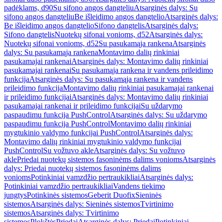
padėklams, d90
Su sifono angos dangteliu
Atsarginės dalys: Su
sifono angos dangteliu
Be išleidimo angos dangtelio
Atsarginės dalys:
Be išleidimo angos dangtelio
Sifono dangtelis
Atsarginės dalys:
Sifono dangtelis
Nuotekų sifonai vonioms, d52
Atsarginės dalys:
Nuotekų sifonai vonioms, d52
Su pasukamąja rankena
Atsarginės
dalys: Su pasukamąja rankena
Montavimo dalių rinkiniai
pasukamajai rankenai
Atsarginės dalys: Montavimo dalių rinkiniai
pasukamajai rankenai
Su pasukamąja rankena ir vandens prileidimo
funkcija
Atsarginės dalys: Su pasukamąja rankena ir vandens
prileidimo funkcija
Montavimo dalių rinkiniai pasukamajai rankenai
ir prileidimo funkcijai
Atsarginės dalys: Montavimo dalių rinkiniai
pasukamajai rankenai ir prileidimo funkcijai
Su uždarymo
paspaudimu funkcija PushControl
Atsarginės dalys: Su uždarymo
paspaudimu funkcija PushControl
Montavimo dalių rinkiniai
mygtukinio valdymo funkcijai PushControl
Atsarginės dalys:
Montavimo dalių rinkiniai mygtukinio valdymo funkcijai
PushControl
Su vožtuvo akle
Atsarginės dalys: Su vožtuvo
akle
Priedai nuotekų sistemos fasoninėms dalims vonioms
Atsarginės
dalys: Priedai nuotekų sistemos fasoninėms dalims
vonioms
Potinkiniai vamzdžio pertraukikliai
Atsarginės dalys:
Potinkiniai vamzdžio pertraukikliai
Vandens tiekimo
jungtys
Potinkinės sistemos
Geberit Duofix
Sieninės
sistemos
Atsarginės dalys: Sieninės sistemos
Tvirtinimo
sistemos
Atsarginės dalys: Tvirtinimo
sistemos
Plokštės
Priedai
Atsarginės dalys: Priedai
Potinkiniai