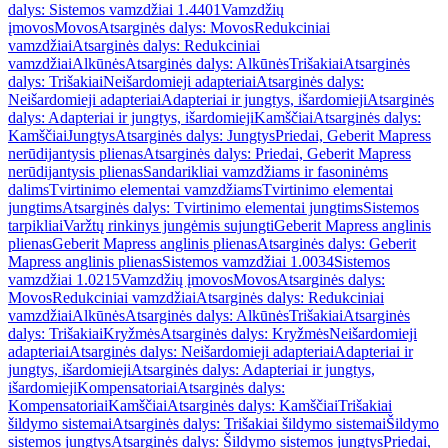
dalys: Sistemos vamzdžiai 1.4401
Vamzdžių
įmovos
Movos
Atsarginės dalys: Movos
Redukciniai
vamzdžiai
Atsarginės dalys: Redukciniai
vamzdžiai
Alkūnės
Atsarginės dalys: Alkūnės
Trišakiai
Atsarginės
dalys: Trišakiai
Neišardomieji adapteriai
Atsarginės dalys:
Neišardomieji adapteriai
Adapteriai ir jungtys, išardomieji
Atsarginės
dalys: Adapteriai ir jungtys, išardomieji
Kamščiai
Atsarginės dalys:
Kamščiai
Jungtys
Atsarginės dalys: Jungtys
Priedai, Geberit Mapress
nerūdijantysis plienas
Atsarginės dalys: Priedai, Geberit Mapress
nerūdijantysis plienas
Sandarikliai vamzdžiams ir fasoninėms
dalims
Tvirtinimo elementai vamzdžiams
Tvirtinimo elementai
jungtims
Atsarginės dalys: Tvirtinimo elementai jungtims
Sistemos
tarpikliai
Varžtų rinkinys jungėmis sujungti
Geberit Mapress anglinis
plienas
Geberit Mapress anglinis plienas
Atsarginės dalys: Geberit
Mapress anglinis plienas
Sistemos vamzdžiai 1.0034
Sistemos
vamzdžiai 1.0215
Vamzdžių įmovos
Movos
Atsarginės dalys:
Movos
Redukciniai vamzdžiai
Atsarginės dalys: Redukciniai
vamzdžiai
Alkūnės
Atsarginės dalys: Alkūnės
Trišakiai
Atsarginės
dalys: Trišakiai
Kryžmės
Atsarginės dalys: Kryžmės
Neišardomieji
adapteriai
Atsarginės dalys: Neišardomieji adapteriai
Adapteriai ir
jungtys, išardomieji
Atsarginės dalys: Adapteriai ir jungtys,
išardomieji
Kompensatoriai
Atsarginės dalys:
Kompensatoriai
Kamščiai
Atsarginės dalys: Kamščiai
Trišakiai
šildymo sistemai
Atsarginės dalys: Trišakiai šildymo sistemai
Šildymo
sistemos jungtys
Atsarginės dalys: Šildymo sistemos jungtys
Priedai,