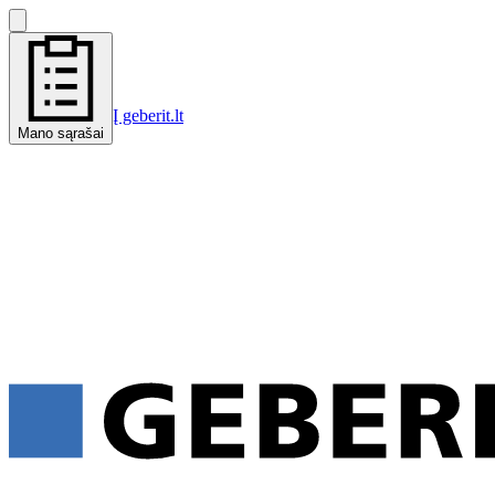
Į geberit.lt
Mano sąrašai