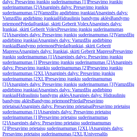
dalys: Presavimo įrankių suderinamumas [1]
Presavimo įrankių
suderinamumas [2]
Atsarginės dalys: Presavimo įrankių
suderinamumas [2]
Vamzdžių apdirbimo įrankiai
Atsarginės dalys:
Vamzdžių apdirbimo įrankiai
Hidraulinių bandymų aklės
Bandymo
priemonė
Priedai
Įrankiai, skirti Geberit Volex
Atsarginės dalys:
Įrankiai, skirti Geberit Volex
Presavimo įrankių suderinamumas
[2]
Atsarginės dalys: Presavimo įrankių suderinamumas [2]
Vamzdžių
apdirbimo įrankiai
Atsarginės dalys: Vamzdžių apdirbimo
įrankiai
Bandymo priemonė
Priedai
Įrankiai, skirti Geberit
Mapress
Atsarginės dalys: Įrankiai, skirti Geberit Mapress
Presavimo
įrankių suderinamumas [1]
Atsarginės dalys: Presavimo įrankių
suderinamumas [1]
Presavimo įrankių suderinamumas [2]
Atsarginės
dalys: Presavimo įrankių suderinamumas [2]
Presavimo įrankių
suderinamumas [2XL]
Atsarginės dalys: Presavimo įrankių
suderinamumas [2XL]
Presavimo įrankių suderinamumas
[3]
Atsarginės dalys: Presavimo įrankių suderinamumas [3]
Vamzdžių
apdirbimo įrankiai
Atsarginės dalys: Vamzdžių apdirbimo
įrankiai
Hidraulinių bandymų aklės
Atsarginės dalys: Hidraulinių
bandymų aklės
Bandymo priemonė
Priedai
Presavimo
prietaisai
Atsarginės dalys: Presavimo prietaisai
Presavimo prietaisų
suderinamumas [1]
Atsarginės dalys: Presavimo prietaisų
suderinamumas [1]
Presavimo prietaisų suderinamumas
[2]
Atsarginės dalys: Presavimo prietaisų suderinamumas
[2]
Presavimo prietaisų suderinamumas [2XL]
Atsarginės dalys:
Presavimo prietaisų suderinamumas [2XL]
Universalūs