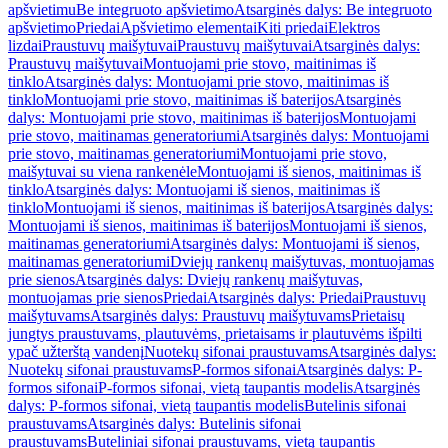
apšvietimu
Be integruoto apšvietimo
Atsarginės dalys: Be integruoto
apšvietimo
Priedai
Apšvietimo elementai
Kiti priedai
Elektros
lizdai
Praustuvų maišytuvai
Praustuvų maišytuvai
Atsarginės dalys:
Praustuvų maišytuvai
Montuojami prie stovo, maitinimas iš
tinklo
Atsarginės dalys: Montuojami prie stovo, maitinimas iš
tinklo
Montuojami prie stovo, maitinimas iš baterijos
Atsarginės
dalys: Montuojami prie stovo, maitinimas iš baterijos
Montuojami
prie stovo, maitinamas generatoriumi
Atsarginės dalys: Montuojami
prie stovo, maitinamas generatoriumi
Montuojami prie stovo,
maišytuvai su viena rankenėle
Montuojami iš sienos, maitinimas iš
tinklo
Atsarginės dalys: Montuojami iš sienos, maitinimas iš
tinklo
Montuojami iš sienos, maitinimas iš baterijos
Atsarginės dalys:
Montuojami iš sienos, maitinimas iš baterijos
Montuojami iš sienos,
maitinamas generatoriumi
Atsarginės dalys: Montuojami iš sienos,
maitinamas generatoriumi
Dviejų rankenų maišytuvas, montuojamas
prie sienos
Atsarginės dalys: Dviejų rankenų maišytuvas,
montuojamas prie sienos
Priedai
Atsarginės dalys: Priedai
Praustuvų
maišytuvams
Atsarginės dalys: Praustuvų maišytuvams
Prietaisų
jungtys praustuvams, plautuvėms, prietaisams ir plautuvėms išpilti
ypač užterštą vandenį
Nuotekų sifonai praustuvams
Atsarginės dalys:
Nuotekų sifonai praustuvams
P-formos sifonai
Atsarginės dalys: P-
formos sifonai
P-formos sifonai, vietą taupantis modelis
Atsarginės
dalys: P-formos sifonai, vietą taupantis modelis
Butelinis sifonai
praustuvams
Atsarginės dalys: Butelinis sifonai
praustuvams
Buteliniai sifonai praustuvams, vietą taupantis