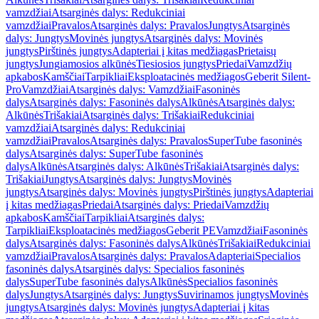
vamzdžiai
Atsarginės dalys: Redukciniai
vamzdžiai
Pravalos
Atsarginės dalys: Pravalos
Jungtys
Atsarginės
dalys: Jungtys
Movinės jungtys
Atsarginės dalys: Movinės
jungtys
Pirštinės jungtys
Adapteriai į kitas medžiagas
Prietaisų
jungtys
Jungiamosios alkūnės
Tiesiosios jungtys
Priedai
Vamzdžių
apkabos
Kamščiai
Tarpikliai
Eksploatacinės medžiagos
Geberit Silent-
Pro
Vamzdžiai
Atsarginės dalys: Vamzdžiai
Fasoninės
dalys
Atsarginės dalys: Fasoninės dalys
Alkūnės
Atsarginės dalys:
Alkūnės
Trišakiai
Atsarginės dalys: Trišakiai
Redukciniai
vamzdžiai
Atsarginės dalys: Redukciniai
vamzdžiai
Pravalos
Atsarginės dalys: Pravalos
SuperTube fasoninės
dalys
Atsarginės dalys: SuperTube fasoninės
dalys
Alkūnės
Atsarginės dalys: Alkūnės
Trišakiai
Atsarginės dalys:
Trišakiai
Jungtys
Atsarginės dalys: Jungtys
Movinės
jungtys
Atsarginės dalys: Movinės jungtys
Pirštinės jungtys
Adapteriai
į kitas medžiagas
Priedai
Atsarginės dalys: Priedai
Vamzdžių
apkabos
Kamščiai
Tarpikliai
Atsarginės dalys:
Tarpikliai
Eksploatacinės medžiagos
Geberit PE
Vamzdžiai
Fasoninės
dalys
Atsarginės dalys: Fasoninės dalys
Alkūnės
Trišakiai
Redukciniai
vamzdžiai
Pravalos
Atsarginės dalys: Pravalos
Adapteriai
Specialios
fasoninės dalys
Atsarginės dalys: Specialios fasoninės
dalys
SuperTube fasoninės dalys
Alkūnės
Specialios fasoninės
dalys
Jungtys
Atsarginės dalys: Jungtys
Suvirinamos jungtys
Movinės
jungtys
Atsarginės dalys: Movinės jungtys
Adapteriai į kitas