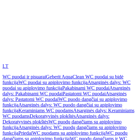
LT
WC puodai ir pisuarai
Geberit AquaClean WC puodai su bidė
funkcija
WC puodai su apiplovimo funkcija
Atsarginės dalys: WC
puodai su apiplovimo funkcija
Pakabinami WC puodai
Atsarginės
dalys: Pakabinami WC puodai
Pastatomi WC puodai
Atsarginės
dalys: Pastatomi WC puodai
WC puodo dangčiai su apiplovimo
funkcija
Atsarginės dalys: WC puodo dangčiai su apiplovimo
funkcija
Keraminiams WC puodams
Atsarginės dalys: Keraminiams
WC puodams
Dekoratyvinės plokštės
Atsarginės dalys:
Dekoratyvinės plokštės
WC puodų dangčiams su apiplovimo
funkcija
Atsarginės dalys: WC puodų dangčiams su apiplovimo
funkcija
Priedai
WC puodams su apiplovimo funkcija
WC puodų
dangčiams su apiplovimo funkcija
WC puodų dangčiams ir WC