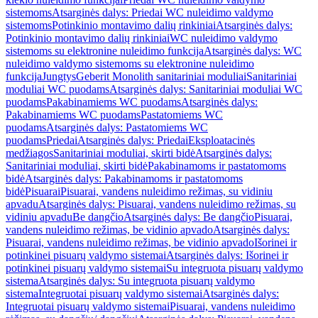
sistemoms
Atsarginės dalys: Priedai WC nuleidimo valdymo
sistemoms
Potinkinio montavimo dalių rinkiniai
Atsarginės dalys:
Potinkinio montavimo dalių rinkiniai
WC nuleidimo valdymo
sistemoms su elektronine nuleidimo funkcija
Atsarginės dalys: WC
nuleidimo valdymo sistemoms su elektronine nuleidimo
funkcija
Jungtys
Geberit Monolith sanitariniai moduliai
Sanitariniai
moduliai WC puodams
Atsarginės dalys: Sanitariniai moduliai WC
puodams
Pakabinamiems WC puodams
Atsarginės dalys:
Pakabinamiems WC puodams
Pastatomiems WC
puodams
Atsarginės dalys: Pastatomiems WC
puodams
Priedai
Atsarginės dalys: Priedai
Eksploatacinės
medžiagos
Sanitariniai moduliai, skirti bidė
Atsarginės dalys:
Sanitariniai moduliai, skirti bidė
Pakabinamoms ir pastatomoms
bidė
Atsarginės dalys: Pakabinamoms ir pastatomoms
bidė
Pisuarai
Pisuarai, vandens nuleidimo režimas, su vidiniu
apvadu
Atsarginės dalys: Pisuarai, vandens nuleidimo režimas, su
vidiniu apvadu
Be dangčio
Atsarginės dalys: Be dangčio
Pisuarai,
vandens nuleidimo režimas, be vidinio apvado
Atsarginės dalys:
Pisuarai, vandens nuleidimo režimas, be vidinio apvado
Išorinei ir
potinkinei pisuarų valdymo sistemai
Atsarginės dalys: Išorinei ir
potinkinei pisuarų valdymo sistemai
Su integruota pisuarų valdymo
sistema
Atsarginės dalys: Su integruota pisuarų valdymo
sistema
Integruotai pisuarų valdymo sistemai
Atsarginės dalys:
Integruotai pisuarų valdymo sistemai
Pisuarai, vandens nuleidimo