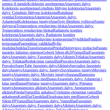
spintos iš metalo
Kolektorių asortimentas
Atsarginės dalys:
Kolektorių asortimentas
Grindinio šildymo kolektoriai
Atsarginės
dalys: Grindinio šildymo kolektoriai
Rutuliniai
ventiliai
Termometrai
Adapteriai
Atsarginės dalys:
Adapteriai
Kolektoriaus jungtys
Sparčiojo išleidimo vožtuvai
Srauto
dalytuvai
Temperatūros reguliavimo blokai
Atsarginės dalys:
Temperatūros reguliavimo blokai
Radiatorių kontūrų
kolektoriai
Atsarginės dalys: Radiatorių kontūrų
kolektoriai
Apvadai
Reguliavimo komponentai
Vykdikliai
Patalpos
termostatai
Pagrindiniai valdikliai
Ryšio
moduliai
Jutikliai
Transformatoriai
Priedai
Skirstytuvo izoliacija
Pastato
nuotekų šalinimo sistemos
Geberit Silent-db20
Vamzdžiai
Fasoninės
dalys
Atsarginės dalys: Fasoninės dalys
Alkūnės
Trišakiai
Atsarginės
dalys: Trišakiai
Redukciniai vamzdžiai
Pravalos
Atsarginės dalys:
Pravalos
SuperTube fasoninės dalys
Alkūnės
Specialios fasoninės
dalys
Jungtys
Atsarginės dalys: Jungtys
Suvirinamos jungtys
Movinės
jungtys
Atsarginės dalys: Movinės jungtys
Suspaudžiamosios
jungtys
Adapteriai į kitas medžiagas
Atsarginės dalys: Adapteriai į
kitas medžiagas
Prietaisų jungtys
Atsarginės dalys: Prietaisų
jungtys
Jungiamosios alkūnės
Atsarginės dalys: Jungiamosios
alkūnės
Priedai
Vamzdžių apkabos
Tvirtinimo elementai vamzdžių
apkaboms
Kamščiai
Tarpikliai
Eksploatacinės medžiagos
Geberit
Silent-PP
Vamzdžiai
Atsarginės dalys: Vamzdžiai
Fasoninės
dalys
Atsarginės dalys: Fasoninės dalys
Alkūnės
Atsarginės dalys:
Alkūnės
Trišakiai
Atsarginės dalys: Trišakiai
Redukciniai