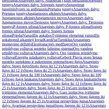
medžiagas
Atsarginės dalys: Adapteriai į kitas medžiagas
Srieginės
jungtys
Atsarginės dalys: Srieginės jungtys
Sujungimai
jungėmis
Įvorės su antbriauniu
Prietaisų jungtys
Atsarginės dalys:
Prietaisų jungtys
Jungiamosios alkūnės
Atsarginės dalys:
Jungiamosios alkūnės
Jungiamosios movos
Atsarginės dalys:
Jungiamosios movos
Tiesiosios jungtys
Atsarginės dalys: Tiesiosios
jungtys
P-formos sifonai
Atsarginės dalys: P-formos sifonai
Sraigės
formos sifonai
Atsarginės dalys: Sraigės formos
sifonai
Priedai
Vamzdžių apkabos
Tvirtinimo elementai vamzdžių
apkaboms
Laikantieji loviai
Kamščiai
Tarpikliai
Apsauginės
montavimo dėžutės
Eksploatacinės medžiagos
Oro vandens
pripildymo vožtuvai nuotekų šalinimo sistemai
Oro vandens
pripildymo vožtuvai
Atsarginės dalys: Oro vandens pripildymo
vožtuvai
Energiją sulaikantys vožtuvai
Geberit Pluvia stogo lietaus
nuotekų surinkimo ir nukreipimo sistema
Stogo įlajos
Atsarginės
dalys: Stogo įlajos
Stogo įlajos iki 12 l/s
Atsarginės dalys: Stogo
įlajos iki 12 l/s
Stogo įlajos iki 25 l/s
Atsarginės dalys: Stogo įlajos iki
25 l/s
Stogo įlajos iki 100 l/s
Atsarginės dalys: Stogo įlajos iki 100
l/s
Stogo įlajos latakams
Atsarginės dalys: Stogo įlajos latakams
Stogo
įlajos iki 12 l/s
Atsarginės dalys: Stogo įlajos iki 12 l/s
Stogo įlajos iki
25 l/s
Atsarginės dalys: Stogo įlajos iki 25 l/s
Garo izoliacijos
tvirtinimo elementai
Atsarginės dalys: Garo izoliacijos tvirtinimo
elementai
Stogo įlajoms iki 12 l/s
Atsarginės dalys: Stogo įlajoms iki
12 l/s
Stogo įlajoms iki 25 l/s
Avariniai persipylimo įtaisai
Atsarginės
dalys: Avariniai persipylimo įtaisai
Stogo įlajoms iki 12 l/s
Atsarginės