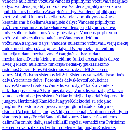
vandens nuleidimo vožtuvai
Vandens pripildymo vožtuvai
Atsarginės
dalys: Vandens pripildymo vožtuvai
Vandens pripildymo vožtuvai
potinkiniams bakeliams
Atsarginės dalys: Vandens pripildymo
vožtuvai potinkiniams bakeliams
Vandens pripildymo vožtuvai
keraminiams bakeliams
Atsarginės dalys: Vandens pripildymo
vožtuvai keraminiams bakeliams
Vandens pripildymo vožtuvai
universaliems bakeliams
Atsarginės dalys: Vandens pripildymo
vožtuvai universaliems bakeliams
Vandens nuleidimo
vožtuvai
Atsarginės dalys: Vandens nuleidimo vožtuvai
Dviejų kiekių
nuleidimo funkcija
Atsarginės dalys: Dviejų kiekių nuleidimo
funkcija
Vidaus mechanizmai
Atsarginės dalys: Vidaus
mechanizmai
Dviejų kiekių nuleidimo funkcija
Atsarginės dalys:
Dviejų kiekių nuleidimo funkcija
Priedai
Mygtukai
Tiekimo
sistemos
Geberit FlowFit
Sistemos vamzdžiai ML
Sistemos
vamzdžiai, šildymo sistemos ML
SL Sistemos vamzdžiai
Fasoninės
dalys
Atsarginės dalys: Fasoninės dalys
Movos
Redukcinės
movos
Alkūnės
Trišakiai
„Vamzdis vamzdyje“ karšto vandens
cirkuliacijos sistema
Atsarginės dalys: „Vamzdis vamzdyje“ karšto
vandens cirkuliacijos sistema
Neišardomieji adapteriai
Adapteriai ir
jungtys, išardomieji
Kamščiai
Jungtys
Kolektoriai su sriegine
jungtimi
Kolektorius su presavimo jungtimi
Trišakiai šildymo
sistemai
Adapteriai ir jungtys šildymo sistemai, išardomosios
Šildymo
sistemos jungtys
Priedai
Sandarikliai vamzdžiams ir fasoninėms
dalims
Fasoninių dalių sandarikliai
Dangčiai vamzdžiams
Tvirtinimo
elementai vamzdžiams
Tvirtinimo elementai jungtims
Sistemos