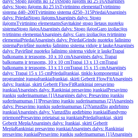
dalys: Stogo įlajoms iki 12 l/s
Stogo įlajoms iki 25 l/s
Atsarginės
dalys: Stogo įlajoms iki 25 l/s
Tvirtinimo elementai
Tvirtinimo
sistema d40–200
Tvirtinimo sistema d250–315
Priedai
Atsarginės
dalys: Priedai
Stogo įlajoms
Atsarginės dalys: Stogo
įlajoms
Tvirtinimo elementams
Savitakinė stogo lietaus nuotekų
sistema
Stogo įlajos
Atsarginės dalys: Stogo įlajos
Garo izoliacijos
tvirtinimo elementai
Atsarginės dalys: Garo izoliacijos tvirtinimo
elementai
Priedai
Atsarginės dalys: Priedai
Grindų nuotekų šalinimo
sistema
Paviršinė nuotekų šalinimo sistema viduje ir lauke
Atsarginės
dalys: Paviršinė nuotekų šalinimo sistema viduje ir lauke
Trapai
balkonams ir terasoms, 10 x 10 cm
Atsarginės dalys: Trapai
balkonams ir terasoms, 10 x 10 cm
Trapai 13 x 13 cm
Trapai
balkonams ir terasoms, 13 x 13 cm
Trapai 15 x 15 cm
Atsarginės
dalys: Trapai 15 x 15 cm
Priedai
Įrankiai, tinklo komponentai ir
programinė įranga
Įrankiai
Įrankiai, skirti Geberit FlowFit
Atsarginės
dalys: Įrankiai, skirti Geberit FlowFit
Rankiniai presavimo
įrankiai
Atsarginės dalys: Rankiniai presavimo įrankiai
Presavimo
įrankių suderinamumas [1]
Atsarginės dalys: Presavimo įrankių
suderinamumas [1]
Presavimo įrankių suderinamumas [2]
Atsarginės
dalys: Presavimo įrankių suderinamumas [2]
Vamzdžių apdirbimo
įrankiai
Atsarginės dalys: Vamzdžių apdirbimo įrankiai
Bandymo
priemonė
Presavimo prietaisai su įrankiais
Priedai
Įrankiai, skirti
Geberit Mepla
Atsarginės dalys: Įrankiai, skirti Geberit
Mepla
Rankiniai presavimo įrankiai
Atsarginės dalys: Rankiniai
presavimo įrankiai
Presavimo įrankių suderinamumas [1]
Atsarginės