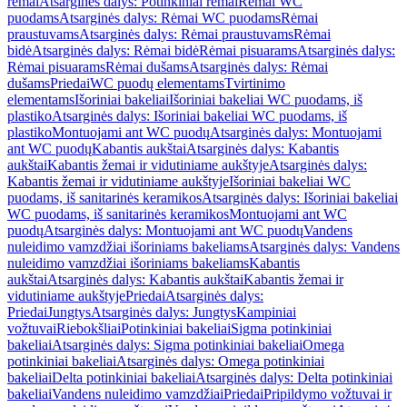
rėmai
Atsarginės dalys: Potinkiniai rėmai
Rėmai WC
puodams
Atsarginės dalys: Rėmai WC puodams
Rėmai
praustuvams
Atsarginės dalys: Rėmai praustuvams
Rėmai
bidė
Atsarginės dalys: Rėmai bidė
Rėmai pisuarams
Atsarginės dalys:
Rėmai pisuarams
Rėmai dušams
Atsarginės dalys: Rėmai
dušams
Priedai
WC puodų elementams
Tvirtinimo
elementams
Išoriniai bakeliai
Išoriniai bakeliai WC puodams, iš
plastiko
Atsarginės dalys: Išoriniai bakeliai WC puodams, iš
plastiko
Montuojami ant WC puodų
Atsarginės dalys: Montuojami
ant WC puodų
Kabantis aukštai
Atsarginės dalys: Kabantis
aukštai
Kabantis žemai ir vidutiniame aukštyje
Atsarginės dalys:
Kabantis žemai ir vidutiniame aukštyje
Išoriniai bakeliai WC
puodams, iš sanitarinės keramikos
Atsarginės dalys: Išoriniai bakeliai
WC puodams, iš sanitarinės keramikos
Montuojami ant WC
puodų
Atsarginės dalys: Montuojami ant WC puodų
Vandens
nuleidimo vamzdžiai išoriniams bakeliams
Atsarginės dalys: Vandens
nuleidimo vamzdžiai išoriniams bakeliams
Kabantis
aukštai
Atsarginės dalys: Kabantis aukštai
Kabantis žemai ir
vidutiniame aukštyje
Priedai
Atsarginės dalys:
Priedai
Jungtys
Atsarginės dalys: Jungtys
Kampiniai
vožtuvai
Riebokšliai
Potinkiniai bakeliai
Sigma potinkiniai
bakeliai
Atsarginės dalys: Sigma potinkiniai bakeliai
Omega
potinkiniai bakeliai
Atsarginės dalys: Omega potinkiniai
bakeliai
Delta potinkiniai bakeliai
Atsarginės dalys: Delta potinkiniai
bakeliai
Vandens nuleidimo vamzdžiai
Priedai
Pripildymo vožtuvai ir