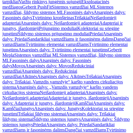
tarpikliai
Varžtų rinkinys jungėmis sujungti
Eksploatacinės
medžiagos
Geberit PushFit
Sistemos vamzdžiai ML
Sistemos
vamzdžiai, šildymo sistemos ML
Fasoninės dalys
Atsarginės dalys:
Fasoninės dalys
Tvirtinimo kronšteinas
Trišakiai
Neišardomieji
adapteriai
Atsarginės dalys: Neišardomieji adapteriai
Adapteriai ir
jungtys, išardomieji
Prijungimo moduliai
Kolektoriai su sriegine
jungtimi
Šildymo sistemos prijungimo moduliai
Priedai
Atsarginės
dalys: Priedai
Sandarikliai vamzdžiams ir fasoninėms dalims
Dangčiai
vamzdžiams
Tvirtinimo elementai vamzdžiams
Tvirtinimo elementai
jungtims
Atsarginės dalys: Tvirtinimo elementai jungtims
Geberit
Mepla
Sistemos vamzdžiai ML
Sistemos vamzdžiai, šildymo sistemos
ML
Fasoninės dalys
Atsarginės dalys: Fasoninės
dalys
Movos
Atsarginės dalys: Movos
Redukciniai
vamzdžiai
Atsarginės dalys: Redukciniai
vamzdžiai
Alkūnės
Atsarginės dalys: Alkūnės
Trišakiai
Atsarginės
dalys: Trišakiai
„Vamzdis vamzdyje“ karšto vandens cirkuliacijos
sistema
Atsarginės dalys: „Vamzdis vamzdyje“ karšto vandens
cirkuliacijos sistema
Neišardomieji adapteriai
Atsarginės dalys:
Neišardomieji adapteriai
Adapteriai ir jungtys, išardomieji
Atsarginės
dalys: Adapteriai ir jungtys, išardomieji
Kamščiai
Atsarginės dalys:
Kamščiai
Jungtys
Atsarginės dalys: Jungtys
Kolektoriai su sriegine
jungtimi
Trišakiai šildymo sistemai
Atsarginės dalys: Trišakiai
šildymo sistemai
Šildymo sistemos jungtys
Atsarginės dalys: Šildymo
sistemos jungtys
Priedai
Atsarginės dalys: Priedai
Sandarikliai
vamzdžiams ir fasoninėms dalims
Dangčiai vamzdžiams
Tvirtinimo