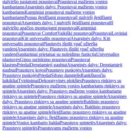
stalviršio pastatomi praustuvai
Praustuvai mažiems vonios
kambariams
Atsarginės dalys: Praustuvai mažiems vonios
kambariams
Kampiniai praustuvai mažiems vonios
kambariams
Pusiau įleidžiami praustuvai
Į stalviršį įleidžiami
praustuvai
Atsarginės dalys: Į stalviršį įleidžiami praustuvai
Iš
stalviršio apačios montuojami praustuvai
Kampiniai
praustuvai
Praustuvai Comfort
Vaikiški praustuvai
Praustuvai
Loviniai
praustuvai
Kiti universalūs praustuvai
Atsarginės dalys: Kiti
universalūs praustuvai
Plautuvės išpilti ypač užterštą
vandenį
Atsarginės dalys: Plautuvės išpilti ypač užterštą
vandenį
Sanitariniai prietaisai su nuleidimo funkcija
Universalios
plautuvės
Gipso surinkimo praustuvai
Praustuvai
klasėms
Priedai
Dengiamieji gaubtai
Atsarginės dalys: Dengiamieji
gaubtai
Praustuvų kojos
Praustuvų puskojės
Atsarginės dalys:
Praustuvų puskojės
Priedai
Sifono dangtelis
Rankšluosčių
laikikliai
Tvirtinimai
Dekoratyvinės plokštės
Praustuvo rinkinys su
apatine spintele
Praustuvo mažiems vonios kambariams rinkinys su
spintele
Atsarginės dalys: Praustuvo mažiems vonios kambariams
rinkinys su spintele
Praustuvo rinkinys su apatine spintele
Atsarginės
dalys: Praustuvo rinkinys su apatine spintele
Baldinio praustuvo
rinkinys su apatine spintele
Atsarginės dalys: Baldinio praustuvo
rinkinys su apatine spintele
Įleidžiamo praustuvo rinkinys su apatine
spintele
Atsarginės dalys: Įleidžiamo praustuvo rinkinys su apatine
spintele
Vonios kambario baldai
Praustuvų spintelės
Atsarginės dalys:
Praustuvų spintelės
Praustuvams mažiems vonios