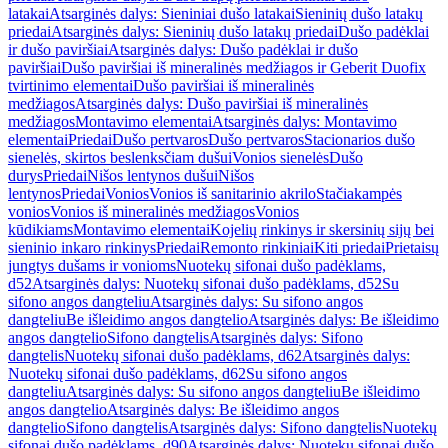
latakai
Atsarginės dalys: Sieniniai dušo latakai
Sieninių dušo latakų
priedai
Atsarginės dalys: Sieninių dušo latakų priedai
Dušo padėklai
ir dušo paviršiai
Atsarginės dalys: Dušo padėklai ir dušo
paviršiai
Dušo paviršiai iš mineralinės medžiagos ir Geberit Duofix
tvirtinimo elementai
Dušo paviršiai iš mineralinės
medžiagos
Atsarginės dalys: Dušo paviršiai iš mineralinės
medžiagos
Montavimo elementai
Atsarginės dalys: Montavimo
elementai
Priedai
Dušo pertvaros
Dušo pertvaros
Stacionarios dušo
sienelės, skirtos beslenksčiam dušui
Vonios sienelės
Dušo
durys
Priedai
Nišos lentynos dušui
Nišos
lentynos
Priedai
Vonios
Vonios iš sanitarinio akrilo
Stačiakampės
vonios
Vonios iš mineralinės medžiagos
Vonios
kūdikiams
Montavimo elementai
Kojelių rinkinys ir skersinių sijų bei
sieninio inkaro rinkinys
Priedai
Remonto rinkiniai
Kiti priedai
Prietaisų
jungtys dušams ir vonioms
Nuotekų sifonai dušo padėklams,
d52
Atsarginės dalys: Nuotekų sifonai dušo padėklams, d52
Su
sifono angos dangteliu
Atsarginės dalys: Su sifono angos
dangteliu
Be išleidimo angos dangtelio
Atsarginės dalys: Be išleidimo
angos dangtelio
Sifono dangtelis
Atsarginės dalys: Sifono
dangtelis
Nuotekų sifonai dušo padėklams, d62
Atsarginės dalys:
Nuotekų sifonai dušo padėklams, d62
Su sifono angos
dangteliu
Atsarginės dalys: Su sifono angos dangteliu
Be išleidimo
angos dangtelio
Atsarginės dalys: Be išleidimo angos
dangtelio
Sifono dangtelis
Atsarginės dalys: Sifono dangtelis
Nuotekų
sifonai dušo padėklams, d90
Atsarginės dalys: Nuotekų sifonai dušo