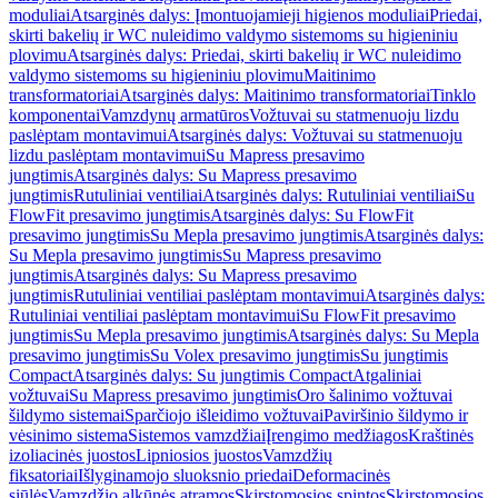
moduliai
Atsarginės dalys: Įmontuojamieji higienos moduliai
Priedai,
skirti bakelių ir WC nuleidimo valdymo sistemoms su higieniniu
plovimu
Atsarginės dalys: Priedai, skirti bakelių ir WC nuleidimo
valdymo sistemoms su higieniniu plovimu
Maitinimo
transformatoriai
Atsarginės dalys: Maitinimo transformatoriai
Tinklo
komponentai
Vamzdynų armatūros
Vožtuvai su statmenuoju lizdu
paslėptam montavimui
Atsarginės dalys: Vožtuvai su statmenuoju
lizdu paslėptam montavimui
Su Mapress presavimo
jungtimis
Atsarginės dalys: Su Mapress presavimo
jungtimis
Rutuliniai ventiliai
Atsarginės dalys: Rutuliniai ventiliai
Su
FlowFit presavimo jungtimis
Atsarginės dalys: Su FlowFit
presavimo jungtimis
Su Mepla presavimo jungtimis
Atsarginės dalys:
Su Mepla presavimo jungtimis
Su Mapress presavimo
jungtimis
Atsarginės dalys: Su Mapress presavimo
jungtimis
Rutuliniai ventiliai paslėptam montavimui
Atsarginės dalys:
Rutuliniai ventiliai paslėptam montavimui
Su FlowFit presavimo
jungtimis
Su Mepla presavimo jungtimis
Atsarginės dalys: Su Mepla
presavimo jungtimis
Su Volex presavimo jungtimis
Su jungtimis
Compact
Atsarginės dalys: Su jungtimis Compact
Atgaliniai
vožtuvai
Su Mapress presavimo jungtimis
Oro šalinimo vožtuvai
šildymo sistemai
Sparčiojo išleidimo vožtuvai
Paviršinio šildymo ir
vėsinimo sistema
Sistemos vamzdžiai
Įrengimo medžiagos
Kraštinės
izoliacinės juostos
Lipniosios juostos
Vamzdžių
fiksatoriai
Išlyginamojo sluoksnio priedai
Deformacinės
siūlės
Vamzdžio alkūnės atramos
Skirstomosios spintos
Skirstomosios