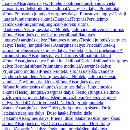
modelis
Atsarginės dalys: Buteliniai sifonai praustuvams, vietą
taupantis modelis
Potinkiniai sifonai
Atsarginės dalys: Potinkiniai
sifonai
Praustuvo jungtys
Atsarginės dalys: Praustuvo jungtys
Tiesioji
jungtis
Jungiamosios alkūnės
Dangčiai
Tarpinės
Persiliejimo
vamzdžiai
Prailginimai
Įjungimai
Nuotekų sifonai
plautuvėms
Atsarginės dalys: Nuotekų sifonai plautuvėms
P-formos
sifonai
Atsarginės dalys: P-formos sifonai
Plautuvės
jungtys
Atsarginės dalys: Plautuvės jungtys
Tiesioji jungtis
Atsarginės
dalys: Tiesioji jungtis
Priedai
Atsarginės dalys: Priedai
Nuotekų
sifonai prietaisams
Atsarginės dalys: Nuotekų sifonai prietaisams
P-
formos sifonai
Atsarginės dalys: P-formos sifonai
Potinkiniai
sifonai
Atsarginės dalys: Potinkiniai sifonai
Išoriniai sifonai
Atsarginės
dalys: Išoriniai sifonai
Prijungimo moduliai
Atsarginės dalys:
Prijungimo moduliai
Priedai
Nuotekų sifonai užteršto vandens
išpylimo kriauklėms
Atsarginės dalys: Nuotekų sifonai užteršto
vandens išpylimo kriauklėms
Sifonai
Atsarginės dalys:
Sifonai
Jungiamosios alkūnės
Atsarginės dalys: Jungiamosios
alkūnės
Tiesioji jungtis
Atsarginės dalys: Tiesioji jungtis
Išleidimo
vožtuvai
Atsarginės dalys: Išleidimo vožtuvai
Priedai
Atsarginės
dalys: Priedai
Dušai ir vonios
Dušai
Dušo grindų nuotekų
sistema
Atsarginės dalys: Dušo grindų nuotekų sistema
Dušo
latakai
Atsarginės dalys: Dušo latakai
Priedai dušo
latakams
Atsarginės dalys: Priedai dušo latakams
Dušo paviršiaus
sifonai
Atsarginės dalys: Dušo paviršiaus sifonai
Dušo trapų
priedai
Atsarginės dalys: Dušo trapų priedai
Sieniniai dušo