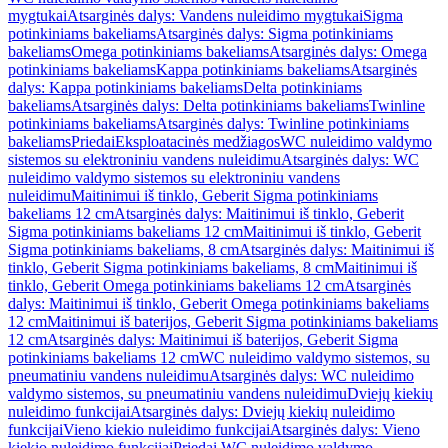
mygtukai
Atsarginės dalys: Vandens nuleidimo mygtukai
Sigma
potinkiniams bakeliams
Atsarginės dalys: Sigma potinkiniams
bakeliams
Omega potinkiniams bakeliams
Atsarginės dalys: Omega
potinkiniams bakeliams
Kappa potinkiniams bakeliams
Atsarginės
dalys: Kappa potinkiniams bakeliams
Delta potinkiniams
bakeliams
Atsarginės dalys: Delta potinkiniams bakeliams
Twinline
potinkiniams bakeliams
Atsarginės dalys: Twinline potinkiniams
bakeliams
Priedai
Eksploatacinės medžiagos
WC nuleidimo valdymo
sistemos su elektroniniu vandens nuleidimu
Atsarginės dalys: WC
nuleidimo valdymo sistemos su elektroniniu vandens
nuleidimu
Maitinimui iš tinklo, Geberit Sigma potinkiniams
bakeliams 12 cm
Atsarginės dalys: Maitinimui iš tinklo, Geberit
Sigma potinkiniams bakeliams 12 cm
Maitinimui iš tinklo, Geberit
Sigma potinkiniams bakeliams, 8 cm
Atsarginės dalys: Maitinimui iš
tinklo, Geberit Sigma potinkiniams bakeliams, 8 cm
Maitinimui iš
tinklo, Geberit Omega potinkiniams bakeliams 12 cm
Atsarginės
dalys: Maitinimui iš tinklo, Geberit Omega potinkiniams bakeliams
12 cm
Maitinimui iš baterijos, Geberit Sigma potinkiniams bakeliams
12 cm
Atsarginės dalys: Maitinimui iš baterijos, Geberit Sigma
potinkiniams bakeliams 12 cm
WC nuleidimo valdymo sistemos, su
pneumatiniu vandens nuleidimu
Atsarginės dalys: WC nuleidimo
valdymo sistemos, su pneumatiniu vandens nuleidimu
Dviejų kiekių
nuleidimo funkcijai
Atsarginės dalys: Dviejų kiekių nuleidimo
funkcijai
Vieno kiekio nuleidimo funkcijai
Atsarginės dalys: Vieno
kiekio nuleidimo funkcijai
Priedai WC nuleidimo valdymo