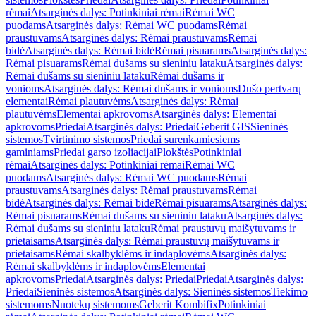
rėmai
Atsarginės dalys: Potinkiniai rėmai
Rėmai WC
puodams
Atsarginės dalys: Rėmai WC puodams
Rėmai
praustuvams
Atsarginės dalys: Rėmai praustuvams
Rėmai
bidė
Atsarginės dalys: Rėmai bidė
Rėmai pisuarams
Atsarginės dalys:
Rėmai pisuarams
Rėmai dušams su sieniniu lataku
Atsarginės dalys:
Rėmai dušams su sieniniu lataku
Rėmai dušams ir
vonioms
Atsarginės dalys: Rėmai dušams ir vonioms
Dušo pertvarų
elementai
Rėmai plautuvėms
Atsarginės dalys: Rėmai
plautuvėms
Elementai apkrovoms
Atsarginės dalys: Elementai
apkrovoms
Priedai
Atsarginės dalys: Priedai
Geberit GIS
Sieninės
sistemos
Tvirtinimo sistemos
Priedai surenkamiesiems
gaminiams
Priedai garso izoliacijai
Plokštės
Potinkiniai
rėmai
Atsarginės dalys: Potinkiniai rėmai
Rėmai WC
puodams
Atsarginės dalys: Rėmai WC puodams
Rėmai
praustuvams
Atsarginės dalys: Rėmai praustuvams
Rėmai
bidė
Atsarginės dalys: Rėmai bidė
Rėmai pisuarams
Atsarginės dalys:
Rėmai pisuarams
Rėmai dušams su sieniniu lataku
Atsarginės dalys:
Rėmai dušams su sieniniu lataku
Rėmai praustuvų maišytuvams ir
prietaisams
Atsarginės dalys: Rėmai praustuvų maišytuvams ir
prietaisams
Rėmai skalbyklėms ir indaplovėms
Atsarginės dalys:
Rėmai skalbyklėms ir indaplovėms
Elementai
apkrovoms
Priedai
Atsarginės dalys: Priedai
Priedai
Atsarginės dalys:
Priedai
Sieninės sistemos
Atsarginės dalys: Sieninės sistemos
Tiekimo
sistemoms
Nuotekų sistemoms
Geberit Kombifix
Potinkiniai