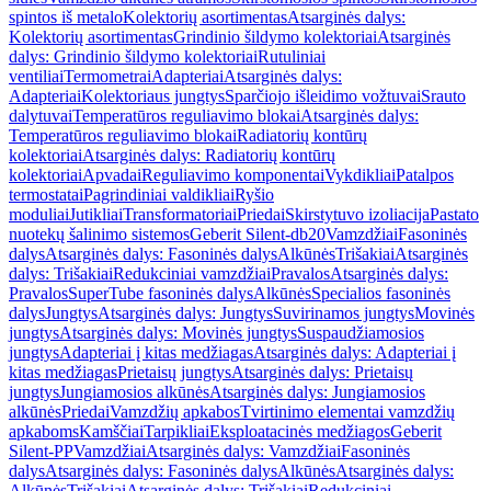
spintos iš metalo
Kolektorių asortimentas
Atsarginės dalys:
Kolektorių asortimentas
Grindinio šildymo kolektoriai
Atsarginės
dalys: Grindinio šildymo kolektoriai
Rutuliniai
ventiliai
Termometrai
Adapteriai
Atsarginės dalys:
Adapteriai
Kolektoriaus jungtys
Sparčiojo išleidimo vožtuvai
Srauto
dalytuvai
Temperatūros reguliavimo blokai
Atsarginės dalys:
Temperatūros reguliavimo blokai
Radiatorių kontūrų
kolektoriai
Atsarginės dalys: Radiatorių kontūrų
kolektoriai
Apvadai
Reguliavimo komponentai
Vykdikliai
Patalpos
termostatai
Pagrindiniai valdikliai
Ryšio
moduliai
Jutikliai
Transformatoriai
Priedai
Skirstytuvo izoliacija
Pastato
nuotekų šalinimo sistemos
Geberit Silent-db20
Vamzdžiai
Fasoninės
dalys
Atsarginės dalys: Fasoninės dalys
Alkūnės
Trišakiai
Atsarginės
dalys: Trišakiai
Redukciniai vamzdžiai
Pravalos
Atsarginės dalys:
Pravalos
SuperTube fasoninės dalys
Alkūnės
Specialios fasoninės
dalys
Jungtys
Atsarginės dalys: Jungtys
Suvirinamos jungtys
Movinės
jungtys
Atsarginės dalys: Movinės jungtys
Suspaudžiamosios
jungtys
Adapteriai į kitas medžiagas
Atsarginės dalys: Adapteriai į
kitas medžiagas
Prietaisų jungtys
Atsarginės dalys: Prietaisų
jungtys
Jungiamosios alkūnės
Atsarginės dalys: Jungiamosios
alkūnės
Priedai
Vamzdžių apkabos
Tvirtinimo elementai vamzdžių
apkaboms
Kamščiai
Tarpikliai
Eksploatacinės medžiagos
Geberit
Silent-PP
Vamzdžiai
Atsarginės dalys: Vamzdžiai
Fasoninės
dalys
Atsarginės dalys: Fasoninės dalys
Alkūnės
Atsarginės dalys:
Alkūnės
Trišakiai
Atsarginės dalys: Trišakiai
Redukciniai