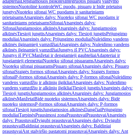
adapteriai
Dengiamosios plokštės
Integruotos pisuarų valdymo
sistemos
Nuotolinė kontrolė
WC puodų, pisuarų ir bidė prietaisų
jungtys
Nuotekų sifonai WC puodams ir sanitariniams
prietaisams
Atsarginės dalys: Nuotekų sifonai WC puodams ir
sanitariniams prietaisams
Sifonai
Atsarginės dalys:
Sifonai
Jungiamosios alkūnės
Atsarginės dalys: Jungiamosios
alkūnės
Tiesioji jungtis
Atsarginės dalys: Tiesioji jungtis
Prijungimo
moduliai
Atsarginės dalys: Prijungimo moduliai
Nuleidimo vandens
alkūnės ilginamieji vamzdžiai
Atsarginės dalys: Nuleidimo vandens
alkūnės ilginamieji vamzdžiai
Jungtys iš PVC
Atsarginės dalys:
Jungtys iš PVC
Manžetai ir dengiamieji gaubteliai
Adapteriai ir
jungiamieji elementai
Nuotekų sifonai pisuarams
Atsarginės dalys:
Nuotekų sifonai pisuarams
Pisuaro sifonai
Atsarginės dalys: Pisuaro
sifonai
Sraigės formos sifonai
Atsarginės dalys: Sraigės formos
sifonai
P-formos sifonai
Atsarginės dalys: P-formos sifonai
Nuleidimo
vandens vamzdžių ir alkūnių ilgikliai
Atsarginės dalys: Nuleidimo
vandens vamzdžių ir alkūnių ilgikliai
Tiesioji jungtis
Atsarginės dalys:
Tiesioji jungtis
Jungiamosios alkūnės
Atsarginės dalys: Jungiamosios
alkūnės
Manžetai
Bidė nuotekų sistemos
Atsarginės dalys: Bidė
nuotekų sistemos
P-formos sifonai
Atsarginės dalys: P-formos
sifonai
Tiesioji jungtis
Jungiamosios alkūnės
Dangčiai
Prijungimo
moduliai
Tarpinės
Prausimosi zona
Praustuvai
Praustuvai
Atsarginės
dalys: Praustuvai
Dvigubi praustuvai
Atsarginės dalys: Dvigubi
praustuvai
Baldiniai praustuvai
Atsarginės dalys: Baldiniai
praustuvai
Ant stalviršio pastatomi praustuvai
Atsarginės dalys: Ant