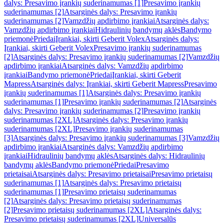
dalys: Presavimo įrankių suderinamumas [1]
Presavimo įrankių
suderinamumas [2]
Atsarginės dalys: Presavimo įrankių
suderinamumas [2]
Vamzdžių apdirbimo įrankiai
Atsarginės dalys:
Vamzdžių apdirbimo įrankiai
Hidraulinių bandymų aklės
Bandymo
priemonė
Priedai
Įrankiai, skirti Geberit Volex
Atsarginės dalys:
Įrankiai, skirti Geberit Volex
Presavimo įrankių suderinamumas
[2]
Atsarginės dalys: Presavimo įrankių suderinamumas [2]
Vamzdžių
apdirbimo įrankiai
Atsarginės dalys: Vamzdžių apdirbimo
įrankiai
Bandymo priemonė
Priedai
Įrankiai, skirti Geberit
Mapress
Atsarginės dalys: Įrankiai, skirti Geberit Mapress
Presavimo
įrankių suderinamumas [1]
Atsarginės dalys: Presavimo įrankių
suderinamumas [1]
Presavimo įrankių suderinamumas [2]
Atsarginės
dalys: Presavimo įrankių suderinamumas [2]
Presavimo įrankių
suderinamumas [2XL]
Atsarginės dalys: Presavimo įrankių
suderinamumas [2XL]
Presavimo įrankių suderinamumas
[3]
Atsarginės dalys: Presavimo įrankių suderinamumas [3]
Vamzdžių
apdirbimo įrankiai
Atsarginės dalys: Vamzdžių apdirbimo
įrankiai
Hidraulinių bandymų aklės
Atsarginės dalys: Hidraulinių
bandymų aklės
Bandymo priemonė
Priedai
Presavimo
prietaisai
Atsarginės dalys: Presavimo prietaisai
Presavimo prietaisų
suderinamumas [1]
Atsarginės dalys: Presavimo prietaisų
suderinamumas [1]
Presavimo prietaisų suderinamumas
[2]
Atsarginės dalys: Presavimo prietaisų suderinamumas
[2]
Presavimo prietaisų suderinamumas [2XL]
Atsarginės dalys:
Presavimo prietaisų suderinamumas [2XL]
Universalūs