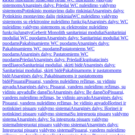
sistemoms
Atsarginės dalys: Priedai WC nuleidimo valdymo
sistemoms
Potinkinio montavimo dalių rinkiniai
Atsarginės dalys:
Potinkinio montavimo dalių rinkiniai
WC nuleidimo valdymo
sistemoms su elektronine nuleidimo funkcija
Atsarginės dalys: WC
nuleidimo valdymo sistemoms su elektronine nuleidimo
funkcija
Jungtys
Geberit Monolith sanitariniai moduliai
Sanitariniai
moduliai WC puodams
Atsarginės dalys: Sanitariniai moduliai WC
puodams
Pakabinamiems WC puodams
Atsarginės dalys:
Pakabinamiems WC puodams
Pastatomiems WC
puodams
Atsarginės dalys: Pastatomiems WC
puodams
Priedai
Atsarginės dalys: Priedai
Eksploatacinės
medžiagos
Sanitariniai moduliai, skirti bidė
Atsarginės dalys:
Sanitariniai moduliai, skirti bidė
Pakabinamoms ir pastatomoms
bidė
Atsarginės dalys: Pakabinamoms ir pastatomoms
bidė
Pisuarai
Pisuarai, vandens nuleidimo režimas, su vidiniu
apvadu
Atsarginės dalys: Pisuarai, vandens nuleidimo režimas, su
vidiniu apvadu
Be dangčio
Atsarginės dalys: Be dangčio
Pisuarai,
vandens nuleidimo režimas, be vidinio apvado
Atsarginės dalys:
Pisuarai, vandens nuleidimo režimas, be vidinio apvado
Išorinei ir
potinkinei pisuarų valdymo sistemai
Atsarginės dalys: Išorinei ir
potinkinei pisuarų valdymo sistemai
Su integruota pisuarų valdymo
sistema
Atsarginės dalys: Su integruota pisuarų valdymo
sistema
Integruotai pisuarų valdymo sistemai
Atsarginės dalys:
Integruotai pisuarų valdymo sistemai
Pisuarai, vandens nuleidimo