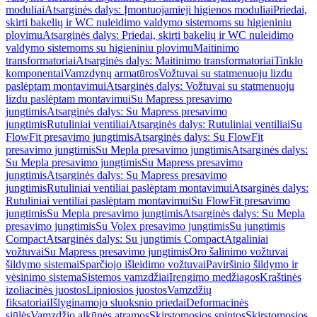
moduliai
Atsarginės dalys: Įmontuojamieji higienos moduliai
Priedai,
skirti bakelių ir WC nuleidimo valdymo sistemoms su higieniniu
plovimu
Atsarginės dalys: Priedai, skirti bakelių ir WC nuleidimo
valdymo sistemoms su higieniniu plovimu
Maitinimo
transformatoriai
Atsarginės dalys: Maitinimo transformatoriai
Tinklo
komponentai
Vamzdynų armatūros
Vožtuvai su statmenuoju lizdu
paslėptam montavimui
Atsarginės dalys: Vožtuvai su statmenuoju
lizdu paslėptam montavimui
Su Mapress presavimo
jungtimis
Atsarginės dalys: Su Mapress presavimo
jungtimis
Rutuliniai ventiliai
Atsarginės dalys: Rutuliniai ventiliai
Su
FlowFit presavimo jungtimis
Atsarginės dalys: Su FlowFit
presavimo jungtimis
Su Mepla presavimo jungtimis
Atsarginės dalys:
Su Mepla presavimo jungtimis
Su Mapress presavimo
jungtimis
Atsarginės dalys: Su Mapress presavimo
jungtimis
Rutuliniai ventiliai paslėptam montavimui
Atsarginės dalys:
Rutuliniai ventiliai paslėptam montavimui
Su FlowFit presavimo
jungtimis
Su Mepla presavimo jungtimis
Atsarginės dalys: Su Mepla
presavimo jungtimis
Su Volex presavimo jungtimis
Su jungtimis
Compact
Atsarginės dalys: Su jungtimis Compact
Atgaliniai
vožtuvai
Su Mapress presavimo jungtimis
Oro šalinimo vožtuvai
šildymo sistemai
Sparčiojo išleidimo vožtuvai
Paviršinio šildymo ir
vėsinimo sistema
Sistemos vamzdžiai
Įrengimo medžiagos
Kraštinės
izoliacinės juostos
Lipniosios juostos
Vamzdžių
fiksatoriai
Išlyginamojo sluoksnio priedai
Deformacinės
siūlės
Vamzdžio alkūnės atramos
Skirstomosios spintos
Skirstomosios