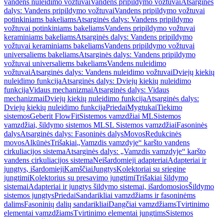
vandens nuleidimo vožtuvai
Vandens pripildymo vožtuvai
Atsarginės
dalys: Vandens pripildymo vožtuvai
Vandens pripildymo vožtuvai
potinkiniams bakeliams
Atsarginės dalys: Vandens pripildymo
vožtuvai potinkiniams bakeliams
Vandens pripildymo vožtuvai
keraminiams bakeliams
Atsarginės dalys: Vandens pripildymo
vožtuvai keraminiams bakeliams
Vandens pripildymo vožtuvai
universaliems bakeliams
Atsarginės dalys: Vandens pripildymo
vožtuvai universaliems bakeliams
Vandens nuleidimo
vožtuvai
Atsarginės dalys: Vandens nuleidimo vožtuvai
Dviejų kiekių
nuleidimo funkcija
Atsarginės dalys: Dviejų kiekių nuleidimo
funkcija
Vidaus mechanizmai
Atsarginės dalys: Vidaus
mechanizmai
Dviejų kiekių nuleidimo funkcija
Atsarginės dalys:
Dviejų kiekių nuleidimo funkcija
Priedai
Mygtukai
Tiekimo
sistemos
Geberit FlowFit
Sistemos vamzdžiai ML
Sistemos
vamzdžiai, šildymo sistemos ML
SL Sistemos vamzdžiai
Fasoninės
dalys
Atsarginės dalys: Fasoninės dalys
Movos
Redukcinės
movos
Alkūnės
Trišakiai
„Vamzdis vamzdyje“ karšto vandens
cirkuliacijos sistema
Atsarginės dalys: „Vamzdis vamzdyje“ karšto
vandens cirkuliacijos sistema
Neišardomieji adapteriai
Adapteriai ir
jungtys, išardomieji
Kamščiai
Jungtys
Kolektoriai su sriegine
jungtimi
Kolektorius su presavimo jungtimi
Trišakiai šildymo
sistemai
Adapteriai ir jungtys šildymo sistemai, išardomosios
Šildymo
sistemos jungtys
Priedai
Sandarikliai vamzdžiams ir fasoninėms
dalims
Fasoninių dalių sandarikliai
Dangčiai vamzdžiams
Tvirtinimo
elementai vamzdžiams
Tvirtinimo elementai jungtims
Sistemos