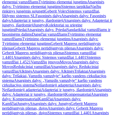
elementai vamzdžiams
Tvirtinimo elementai jungtims
Atsarginės
dalys: Tvirtinimo elementai jungtims
Sistemos tarpikliai
Varžtų
rinkinys jungėmis sujungti
Geberit Volex
Sistemos vamzdžiai,
šildymo sistemos SL
Fasoninės dalys
Atsarginės dalys: Fasoninės
dalys
Adapteriai ir jungtys, išardomieji
Atsarginės dalys: Adapteriai ir
jungtys, išardomieji
Jungtys
Kolektoriai su sriegine
jungtimi
Priedai
Atsarginės dalys: Priedai
Sandarikliai vamzdžiams ir
fasoninėms dalims
Dangčiai vamzdžiams
Tvirtinimo elementai
vamzdžiams
Tvirtinimo elementai jungtims
Atsarginės dalys:
Tvirtinimo elementai jungtims
Geberit Mapress nerūdijantysis
plienas
Geberit Mapress nerūdijantysis plienas
Atsarginės dalys:
Geberit Mapress nerūdijantysis plienas
Sistemos vamzdžiai
1.4401
Atsarginės dalys: Sistemos vamzdžiai 1.4401
Sistemos
vamzdžiai 1.4521
Vamzdžių įmovos
Movos
Atsarginės dalys:
Movos
Redukciniai vamzdžiai
Atsarginės dalys: Redukciniai
vamzdžiai
Alkūnės
Atsarginės dalys: Alkūnės
Trišakiai
Atsarginės
dalys: Trišakiai
„Vamzdis vamzdyje“ karšto vandens cirkuliacijos
sistema
Atsarginės dalys: „Vamzdis vamzdyje“ karšto vandens
cirkuliacijos sistema
Neišardomieji adapteriai
Atsarginės dalys:
Neišardomieji adapteriai
Adapteriai ir jungtys, išardomieji
Atsarginės
dalys: Adapteriai ir jungtys, išardomieji
Kompensatoriai
Atsarginės
dalys: Kompensatoriai
Kamščiai
Atsarginės dalys:
Kamščiai
Jungtys
Atsarginės dalys: Jungtys
Geberit Mapress
nerūdijantysis plienas, dujos
Atsarginės dalys: Geberit Mapress
nerūdijantysis plienas, dujos
Sistemos vamzdžiai 1.4401
Atsarginės