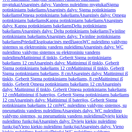
mygtukai
Atsarginės dalys: Vandens nuleidimo mygtukai
Sigma
potinkiniams bakeliams
Atsarginės dalys: Sigma potinkiniams
bakeliams
Omega potinkiniams bakeliams
Atsarginės dalys: Omega
potinkiniams bakeliams
Kappa potinkiniams bakeliams
Atsarginės
dalys: Kappa potinkiniams bakeliams
Delta potinkiniams
bakeliams
Atsarginės dalys: Delta potinkiniams bakeliams
Twinline
potinkiniams bakeliams
Atsarginės dalys: Twinline potinkiniams
bakeliams
Priedai
Eksploatacinės medžiagos
WC nuleidimo valdymo
sistemos su elektroniniu vandens nuleidimu
Atsarginės dalys: WC
nuleidimo valdymo sistemos su elektroniniu vandens
nuleidimu
Maitinimui iš tinklo, Geberit Sigma potinkiniams
bakeliams 12 cm
Atsarginės dalys: Maitinimui iš tinklo, Geberit
Sigma potinkiniams bakeliams 12 cm
Maitinimui iš tinklo, Geberit
Sigma potinkiniams bakeliams, 8 cm
Atsarginės dalys: Maitinimui iš
tinklo, Geberit Sigma potinkiniams bakeliams, 8 cm
Maitinimui iš
tinklo, Geberit Omega potinkiniams bakeliams 12 cm
Atsarginės
dalys: Maitinimui iš tinklo, Geberit Omega potinkiniams bakeliams
12 cm
Maitinimui iš baterijos, Geberit Sigma potinkiniams bakeliams
12 cm
Atsarginės dalys: Maitinimui iš baterijos, Geberit Sigma
potinkiniams bakeliams 12 cm
WC nuleidimo valdymo sistemos, su
pneumatiniu vandens nuleidimu
Atsarginės dalys: WC nuleidimo
valdymo sistemos, su pneumatiniu vandens nuleidimu
Dviejų kiekių
nuleidimo funkcijai
Atsarginės dalys: Dviejų kiekių nuleidimo
funkcijai
Vieno kiekio nuleidimo funkcijai
Atsarginės dalys: Vieno
kiekio nuleidimo funkcijai
Priedai WC nuleidimo valdymo