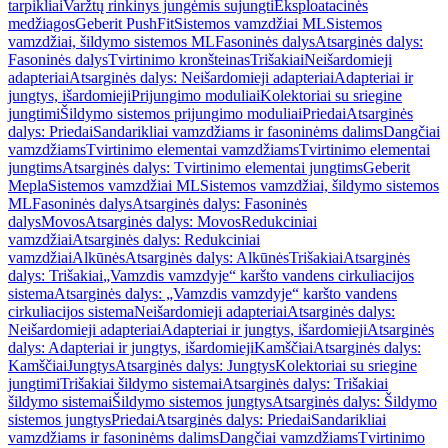
tarpikliai
Varžtų rinkinys jungėmis sujungti
Eksploatacinės
medžiagos
Geberit PushFit
Sistemos vamzdžiai ML
Sistemos
vamzdžiai, šildymo sistemos ML
Fasoninės dalys
Atsarginės dalys:
Fasoninės dalys
Tvirtinimo kronšteinas
Trišakiai
Neišardomieji
adapteriai
Atsarginės dalys: Neišardomieji adapteriai
Adapteriai ir
jungtys, išardomieji
Prijungimo moduliai
Kolektoriai su sriegine
jungtimi
Šildymo sistemos prijungimo moduliai
Priedai
Atsarginės
dalys: Priedai
Sandarikliai vamzdžiams ir fasoninėms dalims
Dangčiai
vamzdžiams
Tvirtinimo elementai vamzdžiams
Tvirtinimo elementai
jungtims
Atsarginės dalys: Tvirtinimo elementai jungtims
Geberit
Mepla
Sistemos vamzdžiai ML
Sistemos vamzdžiai, šildymo sistemos
ML
Fasoninės dalys
Atsarginės dalys: Fasoninės
dalys
Movos
Atsarginės dalys: Movos
Redukciniai
vamzdžiai
Atsarginės dalys: Redukciniai
vamzdžiai
Alkūnės
Atsarginės dalys: Alkūnės
Trišakiai
Atsarginės
dalys: Trišakiai
„Vamzdis vamzdyje“ karšto vandens cirkuliacijos
sistema
Atsarginės dalys: „Vamzdis vamzdyje“ karšto vandens
cirkuliacijos sistema
Neišardomieji adapteriai
Atsarginės dalys:
Neišardomieji adapteriai
Adapteriai ir jungtys, išardomieji
Atsarginės
dalys: Adapteriai ir jungtys, išardomieji
Kamščiai
Atsarginės dalys:
Kamščiai
Jungtys
Atsarginės dalys: Jungtys
Kolektoriai su sriegine
jungtimi
Trišakiai šildymo sistemai
Atsarginės dalys: Trišakiai
šildymo sistemai
Šildymo sistemos jungtys
Atsarginės dalys: Šildymo
sistemos jungtys
Priedai
Atsarginės dalys: Priedai
Sandarikliai
vamzdžiams ir fasoninėms dalims
Dangčiai vamzdžiams
Tvirtinimo