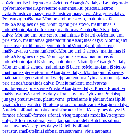
apšvietimu
Be integruoto apšvietimo
Atsarginės dalys: Be integruoto
apšvietimo
Priedai
Apšvietimo elementai
Kiti priedai
Elektros
lizdai
Praustuvų maišytuvai
Praustuvų maišytuvai
Atsarginės dalys:
Praustuvų maišytuvai
Montuojami prie stovo, maitinimas iš
tinklo
Atsarginės dalys: Montuojami prie stovo, maitinimas iš
tinklo
Montuojami prie stovo, maitinimas iš baterijos
Atsarginės
dalys: Montuojami prie stovo, maitinimas iš baterijos
Montuojami
prie stovo, maitinamas generatoriumi
Atsarginės dalys: Montuojami
prie stovo, maitinamas generatoriumi
Montuojami prie stovo,
maišytuvai su viena rankenėle
Montuojami iš sienos, maitinimas iš
tinklo
Atsarginės dalys: Montuojami iš sienos, maitinimas iš
tinklo
Montuojami iš sienos, maitinimas iš baterijos
Atsarginės dalys:
Montuojami iš sienos, maitinimas iš baterijos
Montuojami iš sienos,
maitinamas generatoriumi
Atsarginės dalys: Montuojami iš sienos,
maitinamas generatoriumi
Dviejų rankenų maišytuvas, montuojamas
prie sienos
Atsarginės dalys: Dviejų rankenų maišytuvas,
montuojamas prie sienos
Priedai
Atsarginės dalys: Priedai
Praustuvų
maišytuvams
Atsarginės dalys: Praustuvų maišytuvams
Prietaisų
jungtys praustuvams, plautuvėms, prietaisams ir plautuvėms išpilti
ypač užterštą vandenį
Nuotekų sifonai praustuvams
Atsarginės dalys:
Nuotekų sifonai praustuvams
P-formos sifonai
Atsarginės dalys: P-
formos sifonai
P-formos sifonai, vietą taupantis modelis
Atsarginės
dalys: P-formos sifonai, vietą taupantis modelis
Butelinis sifonai
praustuvams
Atsarginės dalys: Butelinis sifonai
praustuvams
Buteliniai sifonai praustuvams, vietą taupantis