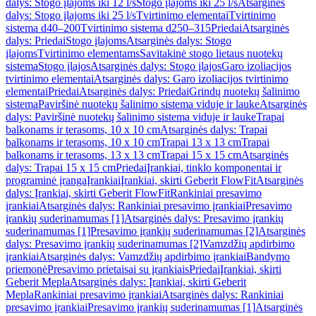
dalys: Stogo įlajoms iki 12 l/s
Stogo įlajoms iki 25 l/s
Atsarginės
dalys: Stogo įlajoms iki 25 l/s
Tvirtinimo elementai
Tvirtinimo
sistema d40–200
Tvirtinimo sistema d250–315
Priedai
Atsarginės
dalys: Priedai
Stogo įlajoms
Atsarginės dalys: Stogo
įlajoms
Tvirtinimo elementams
Savitakinė stogo lietaus nuotekų
sistema
Stogo įlajos
Atsarginės dalys: Stogo įlajos
Garo izoliacijos
tvirtinimo elementai
Atsarginės dalys: Garo izoliacijos tvirtinimo
elementai
Priedai
Atsarginės dalys: Priedai
Grindų nuotekų šalinimo
sistema
Paviršinė nuotekų šalinimo sistema viduje ir lauke
Atsarginės
dalys: Paviršinė nuotekų šalinimo sistema viduje ir lauke
Trapai
balkonams ir terasoms, 10 x 10 cm
Atsarginės dalys: Trapai
balkonams ir terasoms, 10 x 10 cm
Trapai 13 x 13 cm
Trapai
balkonams ir terasoms, 13 x 13 cm
Trapai 15 x 15 cm
Atsarginės
dalys: Trapai 15 x 15 cm
Priedai
Įrankiai, tinklo komponentai ir
programinė įranga
Įrankiai
Įrankiai, skirti Geberit FlowFit
Atsarginės
dalys: Įrankiai, skirti Geberit FlowFit
Rankiniai presavimo
įrankiai
Atsarginės dalys: Rankiniai presavimo įrankiai
Presavimo
įrankių suderinamumas [1]
Atsarginės dalys: Presavimo įrankių
suderinamumas [1]
Presavimo įrankių suderinamumas [2]
Atsarginės
dalys: Presavimo įrankių suderinamumas [2]
Vamzdžių apdirbimo
įrankiai
Atsarginės dalys: Vamzdžių apdirbimo įrankiai
Bandymo
priemonė
Presavimo prietaisai su įrankiais
Priedai
Įrankiai, skirti
Geberit Mepla
Atsarginės dalys: Įrankiai, skirti Geberit
Mepla
Rankiniai presavimo įrankiai
Atsarginės dalys: Rankiniai
presavimo įrankiai
Presavimo įrankių suderinamumas [1]
Atsarginės