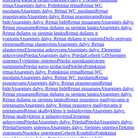
rėmai
Atsarginės dalys: Potinkiniai rėmai
Rėmai WC
puodams
Atsarginės dalys: Rėmai WC puodams
Rėmai
praustuvams
Atsarginės dalys: Rėmai praustuvams
Rėmai
bidė
Atsarginės dalys: Rėmai bidė
Rėmai pisuarams
Atsarginės dalys:
Rėmai pisuarams
Rėmai dušams su sieniniu lataku
Atsarginės dalys:
Rėmai dušams su sieniniu lataku
Rėmai dušams ir
vonioms
Atsarginės dalys: Rėmai dušams ir vonioms
Dušo pertvarų
elementai
Rėmai plautuvėms
Atsarginės dalys: Rėmai
plautuvėms
Elementai apkrovoms
Atsarginės dalys: Elementai
apkrovoms
Priedai
Atsarginės dalys: Priedai
Geberit GIS
Sieninės
sistemos
Tvirtinimo sistemos
Priedai surenkamiesiems
gaminiams
Priedai garso izoliacijai
Plokštės
Potinkiniai
rėmai
Atsarginės dalys: Potinkiniai rėmai
Rėmai WC
puodams
Atsarginės dalys: Rėmai WC puodams
Rėmai
praustuvams
Atsarginės dalys: Rėmai praustuvams
Rėmai
bidė
Atsarginės dalys: Rėmai bidė
Rėmai pisuarams
Atsarginės dalys:
Rėmai pisuarams
Rėmai dušams su sieniniu lataku
Atsarginės dalys:
Rėmai dušams su sieniniu lataku
Rėmai praustuvų maišytuvams ir
prietaisams
Atsarginės dalys: Rėmai praustuvų maišytuvams ir
prietaisams
Rėmai skalbyklėms ir indaplovėms
Atsarginės dalys:
Rėmai skalbyklėms ir indaplovėms
Elementai
apkrovoms
Priedai
Atsarginės dalys: Priedai
Priedai
Atsarginės dalys:
Priedai
Sieninės sistemos
Atsarginės dalys: Sieninės sistemos
Tiekimo
sistemoms
Nuotekų sistemoms
Geberit Kombifix
Potinkiniai