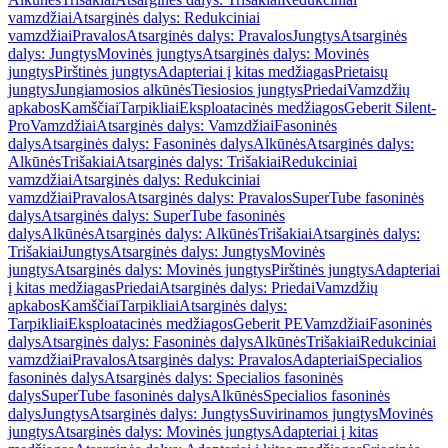
vamzdžiai
Atsarginės dalys: Redukciniai
vamzdžiai
Pravalos
Atsarginės dalys: Pravalos
Jungtys
Atsarginės
dalys: Jungtys
Movinės jungtys
Atsarginės dalys: Movinės
jungtys
Pirštinės jungtys
Adapteriai į kitas medžiagas
Prietaisų
jungtys
Jungiamosios alkūnės
Tiesiosios jungtys
Priedai
Vamzdžių
apkabos
Kamščiai
Tarpikliai
Eksploatacinės medžiagos
Geberit Silent-
Pro
Vamzdžiai
Atsarginės dalys: Vamzdžiai
Fasoninės
dalys
Atsarginės dalys: Fasoninės dalys
Alkūnės
Atsarginės dalys:
Alkūnės
Trišakiai
Atsarginės dalys: Trišakiai
Redukciniai
vamzdžiai
Atsarginės dalys: Redukciniai
vamzdžiai
Pravalos
Atsarginės dalys: Pravalos
SuperTube fasoninės
dalys
Atsarginės dalys: SuperTube fasoninės
dalys
Alkūnės
Atsarginės dalys: Alkūnės
Trišakiai
Atsarginės dalys:
Trišakiai
Jungtys
Atsarginės dalys: Jungtys
Movinės
jungtys
Atsarginės dalys: Movinės jungtys
Pirštinės jungtys
Adapteriai
į kitas medžiagas
Priedai
Atsarginės dalys: Priedai
Vamzdžių
apkabos
Kamščiai
Tarpikliai
Atsarginės dalys:
Tarpikliai
Eksploatacinės medžiagos
Geberit PE
Vamzdžiai
Fasoninės
dalys
Atsarginės dalys: Fasoninės dalys
Alkūnės
Trišakiai
Redukciniai
vamzdžiai
Pravalos
Atsarginės dalys: Pravalos
Adapteriai
Specialios
fasoninės dalys
Atsarginės dalys: Specialios fasoninės
dalys
SuperTube fasoninės dalys
Alkūnės
Specialios fasoninės
dalys
Jungtys
Atsarginės dalys: Jungtys
Suvirinamos jungtys
Movinės
jungtys
Atsarginės dalys: Movinės jungtys
Adapteriai į kitas