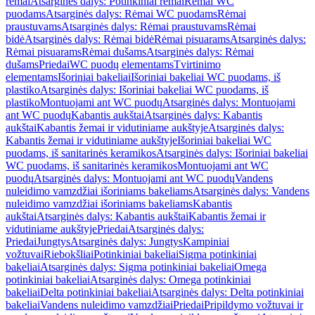
rėmai
Atsarginės dalys: Potinkiniai rėmai
Rėmai WC
puodams
Atsarginės dalys: Rėmai WC puodams
Rėmai
praustuvams
Atsarginės dalys: Rėmai praustuvams
Rėmai
bidė
Atsarginės dalys: Rėmai bidė
Rėmai pisuarams
Atsarginės dalys:
Rėmai pisuarams
Rėmai dušams
Atsarginės dalys: Rėmai
dušams
Priedai
WC puodų elementams
Tvirtinimo
elementams
Išoriniai bakeliai
Išoriniai bakeliai WC puodams, iš
plastiko
Atsarginės dalys: Išoriniai bakeliai WC puodams, iš
plastiko
Montuojami ant WC puodų
Atsarginės dalys: Montuojami
ant WC puodų
Kabantis aukštai
Atsarginės dalys: Kabantis
aukštai
Kabantis žemai ir vidutiniame aukštyje
Atsarginės dalys:
Kabantis žemai ir vidutiniame aukštyje
Išoriniai bakeliai WC
puodams, iš sanitarinės keramikos
Atsarginės dalys: Išoriniai bakeliai
WC puodams, iš sanitarinės keramikos
Montuojami ant WC
puodų
Atsarginės dalys: Montuojami ant WC puodų
Vandens
nuleidimo vamzdžiai išoriniams bakeliams
Atsarginės dalys: Vandens
nuleidimo vamzdžiai išoriniams bakeliams
Kabantis
aukštai
Atsarginės dalys: Kabantis aukštai
Kabantis žemai ir
vidutiniame aukštyje
Priedai
Atsarginės dalys:
Priedai
Jungtys
Atsarginės dalys: Jungtys
Kampiniai
vožtuvai
Riebokšliai
Potinkiniai bakeliai
Sigma potinkiniai
bakeliai
Atsarginės dalys: Sigma potinkiniai bakeliai
Omega
potinkiniai bakeliai
Atsarginės dalys: Omega potinkiniai
bakeliai
Delta potinkiniai bakeliai
Atsarginės dalys: Delta potinkiniai
bakeliai
Vandens nuleidimo vamzdžiai
Priedai
Pripildymo vožtuvai ir