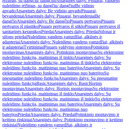
rėžimas, su dangčiu/ dangčiui
Atsarginės dalys: Pisuarai, vandens
nuleidimo rėžimas, su dangčiu/ dangčiui
Be vidinio
apvado
Atsarginės dalys: Be vidinio apvado
Pisuarai,
bevandeniai
Atsarginės dalys: Pisuarai, bevandeniai
Be
dangčio
Atsarginės dalys: Be dangčio
Pisuarų pertvaros
Pisuarų
pertvaros iš plastiko
Pisuarų pertvaros iš stiklo
Pisuarų pertvaros iš
sanitarinės keramikos
Priedai
Atsarginės dalys: Priedai
Sifonai ir
sifonų priedai
Nuleidimo vandens vamzdžiai, alkūnės ir
adapteriai
Atsarginės dalys: Nuleidimo vandens vamzdžiai, alkūnės
ir adapteriai
Tvirtinimai
Pisuarų valdymo sistemos
Potinkinis
montavimas
Atsarginės dalys: Potinkinis montavimas
Su elektronine
nuleidimo funkcija, maitinimas iš tinklo
Atsarginės dalys: Su
elektronine nuleidimo funkcija, maitinimas iš tinklo
Su elektronine
nuleidimo funkcija, maitinimas nuo baterijos
Atsarginės dalys: Su
elektronine nuleidimo funkcija, maitinimas nuo baterijos
Su
pneumatine nuleidimo funkcija
Atsarginės dalys: Su pneumatine
nuleidimo funkcija
Basic
Atsarginės dalys: Basic
Išorinis
montavimas
Atsarginės dalys: Išorinis montavimas
Su elektronine
nuleidimo funkcija, maitinimas iš tinklo
Atsarginės dalys: Su
elektronine nuleidimo funkcija, maitinimas iš tinklo
Su elektronine
nuleidimo funkcija, maitinimas nuo baterijos
Atsarginės dalys: Su
elektronine nuleidimo funkcija, maitinimas nuo
baterijos
Priedai
Atsarginės dalys: Priedai
Potinkinio montavimo ir
keitimo rinkiniai
Atsarginės dalys: Potinkinio montavimo ir keitimo
rinkiniai
Nuleidimo vandens vamzdžiai, alkūnės ir