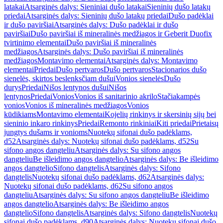
latakai
Atsarginės dalys: Sieniniai dušo latakai
Sieninių dušo latakų
priedai
Atsarginės dalys: Sieninių dušo latakų priedai
Dušo padėklai
ir dušo paviršiai
Atsarginės dalys: Dušo padėklai ir dušo
paviršiai
Dušo paviršiai iš mineralinės medžiagos ir Geberit Duofix
tvirtinimo elementai
Dušo paviršiai iš mineralinės
medžiagos
Atsarginės dalys: Dušo paviršiai iš mineralinės
medžiagos
Montavimo elementai
Atsarginės dalys: Montavimo
elementai
Priedai
Dušo pertvaros
Dušo pertvaros
Stacionarios dušo
sienelės, skirtos beslenksčiam dušui
Vonios sienelės
Dušo
durys
Priedai
Nišos lentynos dušui
Nišos
lentynos
Priedai
Vonios
Vonios iš sanitarinio akrilo
Stačiakampės
vonios
Vonios iš mineralinės medžiagos
Vonios
kūdikiams
Montavimo elementai
Kojelių rinkinys ir skersinių sijų bei
sieninio inkaro rinkinys
Priedai
Remonto rinkiniai
Kiti priedai
Prietaisų
jungtys dušams ir vonioms
Nuotekų sifonai dušo padėklams,
d52
Atsarginės dalys: Nuotekų sifonai dušo padėklams, d52
Su
sifono angos dangteliu
Atsarginės dalys: Su sifono angos
dangteliu
Be išleidimo angos dangtelio
Atsarginės dalys: Be išleidimo
angos dangtelio
Sifono dangtelis
Atsarginės dalys: Sifono
dangtelis
Nuotekų sifonai dušo padėklams, d62
Atsarginės dalys:
Nuotekų sifonai dušo padėklams, d62
Su sifono angos
dangteliu
Atsarginės dalys: Su sifono angos dangteliu
Be išleidimo
angos dangtelio
Atsarginės dalys: Be išleidimo angos
dangtelio
Sifono dangtelis
Atsarginės dalys: Sifono dangtelis
Nuotekų
sifonai dušo padėklams, d90
Atsarginės dalys: Nuotekų sifonai dušo