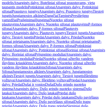
modelis
Atsarginės dalys: Buteliniai sifonai praustuvams, vietą
taupantis modelis
Potinkiniai sifonai
Atsarginės dalys: Potinkiniai
sifonai
Praustuvo jungtys
Atsarginės dalys: Praustuvo jungtys
Tiesioji
jungtis
Jungiamosios alkūnės
Dangčiai
Tarpinės
Persiliejimo
vamzdžiai
Prailginimai
Įjungimai
Nuotekų sifonai
plautuvėms
Atsarginės dalys: Nuotekų sifonai plautuvėms
P-formos
sifonai
Atsarginės dalys: P-formos sifonai
Plautuvės
jungtys
Atsarginės dalys: Plautuvės jungtys
Tiesioji jungtis
Atsarginės
dalys: Tiesioji jungtis
Priedai
Atsarginės dalys: Priedai
Nuotekų
sifonai prietaisams
Atsarginės dalys: Nuotekų sifonai prietaisams
P-
formos sifonai
Atsarginės dalys: P-formos sifonai
Potinkiniai
sifonai
Atsarginės dalys: Potinkiniai sifonai
Išoriniai sifonai
Atsarginės
dalys: Išoriniai sifonai
Prijungimo moduliai
Atsarginės dalys:
Prijungimo moduliai
Priedai
Nuotekų sifonai užteršto vandens
išpylimo kriauklėms
Atsarginės dalys: Nuotekų sifonai užteršto
vandens išpylimo kriauklėms
Sifonai
Atsarginės dalys:
Sifonai
Jungiamosios alkūnės
Atsarginės dalys: Jungiamosios
alkūnės
Tiesioji jungtis
Atsarginės dalys: Tiesioji jungtis
Išleidimo
vožtuvai
Atsarginės dalys: Išleidimo vožtuvai
Priedai
Atsarginės
dalys: Priedai
Dušai ir vonios
Dušai
Dušo grindų nuotekų
sistema
Atsarginės dalys: Dušo grindų nuotekų sistema
Dušo
latakai
Atsarginės dalys: Dušo latakai
Priedai dušo
latakams
Atsarginės dalys: Priedai dušo latakams
Dušo paviršiaus
sifonai
Atsarginės dalys: Dušo paviršiaus sifonai
Dušo trapų
priedai
Atsarginės dalys: Dušo trapų priedai
Sieniniai dušo