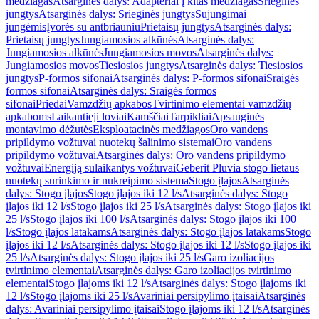
medžiagas
Atsarginės dalys: Adapteriai į kitas medžiagas
Srieginės
jungtys
Atsarginės dalys: Srieginės jungtys
Sujungimai
jungėmis
Įvorės su antbriauniu
Prietaisų jungtys
Atsarginės dalys:
Prietaisų jungtys
Jungiamosios alkūnės
Atsarginės dalys:
Jungiamosios alkūnės
Jungiamosios movos
Atsarginės dalys:
Jungiamosios movos
Tiesiosios jungtys
Atsarginės dalys: Tiesiosios
jungtys
P-formos sifonai
Atsarginės dalys: P-formos sifonai
Sraigės
formos sifonai
Atsarginės dalys: Sraigės formos
sifonai
Priedai
Vamzdžių apkabos
Tvirtinimo elementai vamzdžių
apkaboms
Laikantieji loviai
Kamščiai
Tarpikliai
Apsauginės
montavimo dėžutės
Eksploatacinės medžiagos
Oro vandens
pripildymo vožtuvai nuotekų šalinimo sistemai
Oro vandens
pripildymo vožtuvai
Atsarginės dalys: Oro vandens pripildymo
vožtuvai
Energiją sulaikantys vožtuvai
Geberit Pluvia stogo lietaus
nuotekų surinkimo ir nukreipimo sistema
Stogo įlajos
Atsarginės
dalys: Stogo įlajos
Stogo įlajos iki 12 l/s
Atsarginės dalys: Stogo
įlajos iki 12 l/s
Stogo įlajos iki 25 l/s
Atsarginės dalys: Stogo įlajos iki
25 l/s
Stogo įlajos iki 100 l/s
Atsarginės dalys: Stogo įlajos iki 100
l/s
Stogo įlajos latakams
Atsarginės dalys: Stogo įlajos latakams
Stogo
įlajos iki 12 l/s
Atsarginės dalys: Stogo įlajos iki 12 l/s
Stogo įlajos iki
25 l/s
Atsarginės dalys: Stogo įlajos iki 25 l/s
Garo izoliacijos
tvirtinimo elementai
Atsarginės dalys: Garo izoliacijos tvirtinimo
elementai
Stogo įlajoms iki 12 l/s
Atsarginės dalys: Stogo įlajoms iki
12 l/s
Stogo įlajoms iki 25 l/s
Avariniai persipylimo įtaisai
Atsarginės
dalys: Avariniai persipylimo įtaisai
Stogo įlajoms iki 12 l/s
Atsarginės