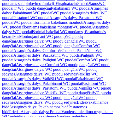
puodams su apiplovimo funkcija
Eksploatacinės medžiagos
WC
puodai ir WC puodų dangčiai
Pakabinami WC puodai
Atsarginės
dalys: Pakabinami WC puodai
WC puodai
Atsarginės dalys: WC
puodai
Pastatomi WC puodai
Atsarginės dalys: Pastatomi WC
puodai
WC puodai išoriniams bakeliams montuoti
Atsarginės dalys:
WC puodai išoriniams bakeliams montuoti
WC puodai
Atsarginės
dalys: WC puodai
Išoriniai bakeliai WC puodams, iš sanitarinės
keramikos
Montuojami ant WC puodų
WC puodų
dangčiai
Atsarginės dalys: WC puodų dangčiai
WC puodų
dangčiai
Atsarginės dalys: WC puodų dangčiai
Comfort WC
puodai
Atsarginės dalys: Comfort WC puodai
Paaukštinti WC
puodai
Atsarginės dalys: Paaukštinti WC puodai
Pailginti WC
puodai
Atsarginės dalys: Pailginti WC puodai
Comfort WC puodų
dangčiai
Atsarginės dalys: Comfort WC puodų dangčiai
WC puodų
dangčiai
Atsarginės dalys: WC puodų dangčiai
WC puodų
sėdynės
Atsarginės dalys: WC puodų sėdynės
Vaikiški WC
puodai
Atsarginės dalys: Vaikiški WC puodai
Pakabinami WC
puodai
Atsarginės dalys: Pakabinami WC puodai
Pastatomi WC
puodai
Atsarginės dalys: Pastatomi WC puodai
Vaikiški WC puodų
dangčiai
Atsarginės dalys: Vaikiški WC puodų dangčiai
WC puodų
dangčiai
Atsarginės dalys: WC puodų dangčiai
WC puodų
sėdynės
Atsarginės dalys: WC puodų sėdynės
Bidės
Pakabinamos
bidė
Atsarginės dalys: Pakabinamos bidė
Pastatomos
bidė
Priedai
Atsarginės dalys: Priedai
Vandens nuleidimo mygtukai ir
WC nuleidimo valdymo sistemos
Vandens nuleidimo