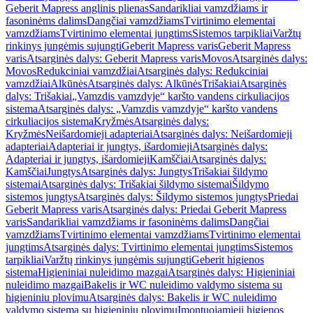
Geberit Mapress anglinis plienas
Sandarikliai vamzdžiams ir
fasoninėms dalims
Dangčiai vamzdžiams
Tvirtinimo elementai
vamzdžiams
Tvirtinimo elementai jungtims
Sistemos tarpikliai
Varžtų
rinkinys jungėmis sujungti
Geberit Mapress varis
Geberit Mapress
varis
Atsarginės dalys: Geberit Mapress varis
Movos
Atsarginės dalys:
Movos
Redukciniai vamzdžiai
Atsarginės dalys: Redukciniai
vamzdžiai
Alkūnės
Atsarginės dalys: Alkūnės
Trišakiai
Atsarginės
dalys: Trišakiai
„Vamzdis vamzdyje“ karšto vandens cirkuliacijos
sistema
Atsarginės dalys: „Vamzdis vamzdyje“ karšto vandens
cirkuliacijos sistema
Kryžmės
Atsarginės dalys:
Kryžmės
Neišardomieji adapteriai
Atsarginės dalys: Neišardomieji
adapteriai
Adapteriai ir jungtys, išardomieji
Atsarginės dalys:
Adapteriai ir jungtys, išardomieji
Kamščiai
Atsarginės dalys:
Kamščiai
Jungtys
Atsarginės dalys: Jungtys
Trišakiai šildymo
sistemai
Atsarginės dalys: Trišakiai šildymo sistemai
Šildymo
sistemos jungtys
Atsarginės dalys: Šildymo sistemos jungtys
Priedai
Geberit Mapress varis
Atsarginės dalys: Priedai Geberit Mapress
varis
Sandarikliai vamzdžiams ir fasoninėms dalims
Dangčiai
vamzdžiams
Tvirtinimo elementai vamzdžiams
Tvirtinimo elementai
jungtims
Atsarginės dalys: Tvirtinimo elementai jungtims
Sistemos
tarpikliai
Varžtų rinkinys jungėmis sujungti
Geberit higienos
sistema
Higieniniai nuleidimo mazgai
Atsarginės dalys: Higieniniai
nuleidimo mazgai
Bakelis ir WC nuleidimo valdymo sistema su
higieniniu plovimu
Atsarginės dalys: Bakelis ir WC nuleidimo
valdymo sistema su higieniniu plovimu
Įmontuojamieji higienos