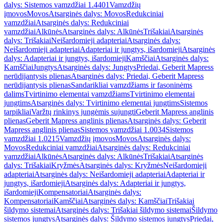
dalys: Sistemos vamzdžiai 1.4401
Vamzdžių
įmovos
Movos
Atsarginės dalys: Movos
Redukciniai
vamzdžiai
Atsarginės dalys: Redukciniai
vamzdžiai
Alkūnės
Atsarginės dalys: Alkūnės
Trišakiai
Atsarginės
dalys: Trišakiai
Neišardomieji adapteriai
Atsarginės dalys:
Neišardomieji adapteriai
Adapteriai ir jungtys, išardomieji
Atsarginės
dalys: Adapteriai ir jungtys, išardomieji
Kamščiai
Atsarginės dalys:
Kamščiai
Jungtys
Atsarginės dalys: Jungtys
Priedai, Geberit Mapress
nerūdijantysis plienas
Atsarginės dalys: Priedai, Geberit Mapress
nerūdijantysis plienas
Sandarikliai vamzdžiams ir fasoninėms
dalims
Tvirtinimo elementai vamzdžiams
Tvirtinimo elementai
jungtims
Atsarginės dalys: Tvirtinimo elementai jungtims
Sistemos
tarpikliai
Varžtų rinkinys jungėmis sujungti
Geberit Mapress anglinis
plienas
Geberit Mapress anglinis plienas
Atsarginės dalys: Geberit
Mapress anglinis plienas
Sistemos vamzdžiai 1.0034
Sistemos
vamzdžiai 1.0215
Vamzdžių įmovos
Movos
Atsarginės dalys:
Movos
Redukciniai vamzdžiai
Atsarginės dalys: Redukciniai
vamzdžiai
Alkūnės
Atsarginės dalys: Alkūnės
Trišakiai
Atsarginės
dalys: Trišakiai
Kryžmės
Atsarginės dalys: Kryžmės
Neišardomieji
adapteriai
Atsarginės dalys: Neišardomieji adapteriai
Adapteriai ir
jungtys, išardomieji
Atsarginės dalys: Adapteriai ir jungtys,
išardomieji
Kompensatoriai
Atsarginės dalys:
Kompensatoriai
Kamščiai
Atsarginės dalys: Kamščiai
Trišakiai
šildymo sistemai
Atsarginės dalys: Trišakiai šildymo sistemai
Šildymo
sistemos jungtys
Atsarginės dalys: Šildymo sistemos jungtys
Priedai,