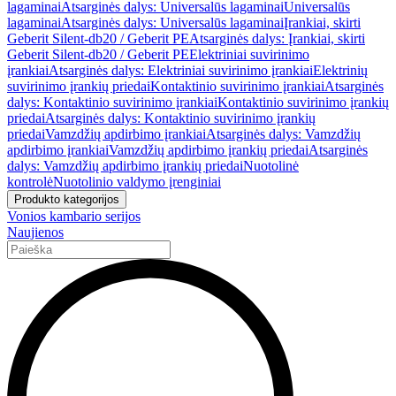
lagaminai
Atsarginės dalys: Universalūs lagaminai
Universalūs
lagaminai
Atsarginės dalys: Universalūs lagaminai
Įrankiai, skirti
Geberit Silent-db20 / Geberit PE
Atsarginės dalys: Įrankiai, skirti
Geberit Silent-db20 / Geberit PE
Elektriniai suvirinimo
įrankiai
Atsarginės dalys: Elektriniai suvirinimo įrankiai
Elektrinių
suvirinimo įrankių priedai
Kontaktinio suvirinimo įrankiai
Atsarginės
dalys: Kontaktinio suvirinimo įrankiai
Kontaktinio suvirinimo įrankių
priedai
Atsarginės dalys: Kontaktinio suvirinimo įrankių
priedai
Vamzdžių apdirbimo įrankiai
Atsarginės dalys: Vamzdžių
apdirbimo įrankiai
Vamzdžių apdirbimo įrankių priedai
Atsarginės
dalys: Vamzdžių apdirbimo įrankių priedai
Nuotolinė
kontrolė
Nuotolinio valdymo įrenginiai
Produkto kategorijos
Vonios kambario serijos
Naujienos