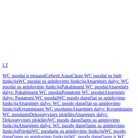
LT
WC puodai ir pisuarai
Geberit AquaClean WC puodai su bidė
funkcija
WC puodai su apiplovimo funkcija
Atsarginės dalys: WC
puodai su apiplovimo funkcija
Pakabinami WC puodai
Atsarginės
dalys: Pakabinami WC puodai
Pastatomi WC puodai
Atsarginės
dalys: Pastatomi WC puodai
WC puodo dangčiai su apiplovimo
funkcija
Atsarginės dalys: WC puodo dangčiai su apiplovimo
funkcija
Keraminiams WC puodams
Atsarginės dalys: Keraminiams
WC puodams
Dekoratyvinės plokštės
Atsarginės dalys:
Dekoratyvinės plokštės
WC puodų dangčiams su apiplovimo
funkcija
Atsarginės dalys: WC puodų dangčiams su apiplovimo
funkcija
Priedai
WC puodams su apiplovimo funkcija
WC puodų
dangčiams su apiplovimo funkcija
WC puodų dangčiams ir WC