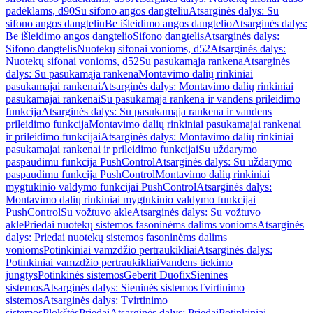
padėklams, d90
Su sifono angos dangteliu
Atsarginės dalys: Su
sifono angos dangteliu
Be išleidimo angos dangtelio
Atsarginės dalys:
Be išleidimo angos dangtelio
Sifono dangtelis
Atsarginės dalys:
Sifono dangtelis
Nuotekų sifonai vonioms, d52
Atsarginės dalys:
Nuotekų sifonai vonioms, d52
Su pasukamąja rankena
Atsarginės
dalys: Su pasukamąja rankena
Montavimo dalių rinkiniai
pasukamajai rankenai
Atsarginės dalys: Montavimo dalių rinkiniai
pasukamajai rankenai
Su pasukamąja rankena ir vandens prileidimo
funkcija
Atsarginės dalys: Su pasukamąja rankena ir vandens
prileidimo funkcija
Montavimo dalių rinkiniai pasukamajai rankenai
ir prileidimo funkcijai
Atsarginės dalys: Montavimo dalių rinkiniai
pasukamajai rankenai ir prileidimo funkcijai
Su uždarymo
paspaudimu funkcija PushControl
Atsarginės dalys: Su uždarymo
paspaudimu funkcija PushControl
Montavimo dalių rinkiniai
mygtukinio valdymo funkcijai PushControl
Atsarginės dalys:
Montavimo dalių rinkiniai mygtukinio valdymo funkcijai
PushControl
Su vožtuvo akle
Atsarginės dalys: Su vožtuvo
akle
Priedai nuotekų sistemos fasoninėms dalims vonioms
Atsarginės
dalys: Priedai nuotekų sistemos fasoninėms dalims
vonioms
Potinkiniai vamzdžio pertraukikliai
Atsarginės dalys:
Potinkiniai vamzdžio pertraukikliai
Vandens tiekimo
jungtys
Potinkinės sistemos
Geberit Duofix
Sieninės
sistemos
Atsarginės dalys: Sieninės sistemos
Tvirtinimo
sistemos
Atsarginės dalys: Tvirtinimo
sistemos
Plokštės
Priedai
Atsarginės dalys: Priedai
Potinkiniai