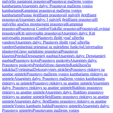
stalviršio pastatomi praustuvai
Praustuvai mažiems vonios
kambariams
Atsarginės dalys: Praustuvai mažiems vonios
kambariams
Kampiniai praustuvai mažiems vonios
kambariams
Pusiau įleidžiami praustuvai
Į stalviršį įleidžiami
praustuvai
Atsarginės dalys: Į stalviršį įleidžiami praustuvai
Iš
stalviršio apačios montuojami praustuvai
Kampiniai
praustuvai
Praustuvai Comfort
Vaikiški praustuvai
Praustuvai
Loviniai
praustuvai
Kiti universalūs praustuvai
Atsarginės dalys: Kiti
universalūs praustuvai
Plautuvės išpilti ypač užterštą
vandenį
Atsarginės dalys: Plautuvės išpilti ypač užterštą
vandenį
Sanitariniai prietaisai su nuleidimo funkcija
Universalios
plautuvės
Gipso surinkimo praustuvai
Praustuvai
klasėms
Priedai
Dengiamieji gaubtai
Atsarginės dalys: Dengiamieji
gaubtai
Praustuvų kojos
Praustuvų puskojės
Atsarginės dalys:
Praustuvų puskojės
Priedai
Sifono dangtelis
Rankšluosčių
laikikliai
Tvirtinimai
Dekoratyvinės plokštės
Praustuvo rinkinys su
apatine spintele
Praustuvo mažiems vonios kambariams rinkinys su
spintele
Atsarginės dalys: Praustuvo mažiems vonios kambariams
rinkinys su spintele
Praustuvo rinkinys su apatine spintele
Atsarginės
dalys: Praustuvo rinkinys su apatine spintele
Baldinio praustuvo
rinkinys su apatine spintele
Atsarginės dalys: Baldinio praustuvo
rinkinys su apatine spintele
Įleidžiamo praustuvo rinkinys su apatine
spintele
Atsarginės dalys: Įleidžiamo praustuvo rinkinys su apatine
spintele
Vonios kambario baldai
Praustuvų spintelės
Atsarginės dalys:
Praustuvų spintelės
Praustuvams mažiems vonios