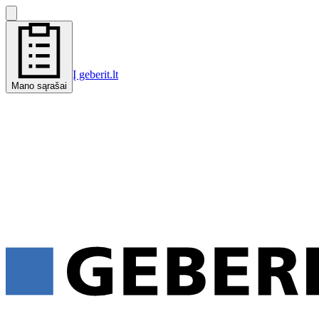
Į geberit.lt
Mano sąrašai