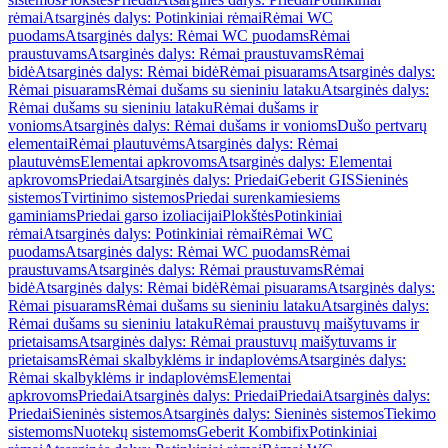
rėmai
Atsarginės dalys: Potinkiniai rėmai
Rėmai WC
puodams
Atsarginės dalys: Rėmai WC puodams
Rėmai
praustuvams
Atsarginės dalys: Rėmai praustuvams
Rėmai
bidė
Atsarginės dalys: Rėmai bidė
Rėmai pisuarams
Atsarginės dalys:
Rėmai pisuarams
Rėmai dušams su sieniniu lataku
Atsarginės dalys:
Rėmai dušams su sieniniu lataku
Rėmai dušams ir
vonioms
Atsarginės dalys: Rėmai dušams ir vonioms
Dušo pertvarų
elementai
Rėmai plautuvėms
Atsarginės dalys: Rėmai
plautuvėms
Elementai apkrovoms
Atsarginės dalys: Elementai
apkrovoms
Priedai
Atsarginės dalys: Priedai
Geberit GIS
Sieninės
sistemos
Tvirtinimo sistemos
Priedai surenkamiesiems
gaminiams
Priedai garso izoliacijai
Plokštės
Potinkiniai
rėmai
Atsarginės dalys: Potinkiniai rėmai
Rėmai WC
puodams
Atsarginės dalys: Rėmai WC puodams
Rėmai
praustuvams
Atsarginės dalys: Rėmai praustuvams
Rėmai
bidė
Atsarginės dalys: Rėmai bidė
Rėmai pisuarams
Atsarginės dalys:
Rėmai pisuarams
Rėmai dušams su sieniniu lataku
Atsarginės dalys:
Rėmai dušams su sieniniu lataku
Rėmai praustuvų maišytuvams ir
prietaisams
Atsarginės dalys: Rėmai praustuvų maišytuvams ir
prietaisams
Rėmai skalbyklėms ir indaplovėms
Atsarginės dalys:
Rėmai skalbyklėms ir indaplovėms
Elementai
apkrovoms
Priedai
Atsarginės dalys: Priedai
Priedai
Atsarginės dalys:
Priedai
Sieninės sistemos
Atsarginės dalys: Sieninės sistemos
Tiekimo
sistemoms
Nuotekų sistemoms
Geberit Kombifix
Potinkiniai