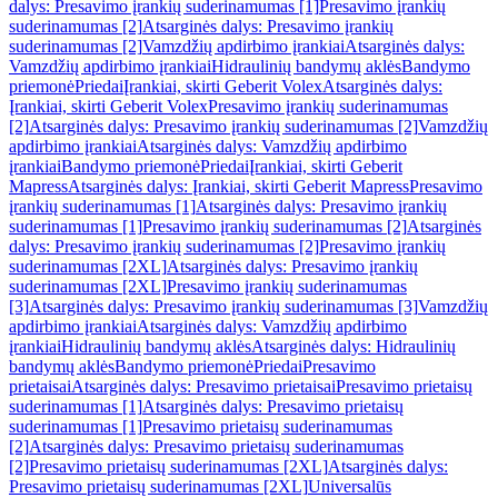
dalys: Presavimo įrankių suderinamumas [1]
Presavimo įrankių
suderinamumas [2]
Atsarginės dalys: Presavimo įrankių
suderinamumas [2]
Vamzdžių apdirbimo įrankiai
Atsarginės dalys:
Vamzdžių apdirbimo įrankiai
Hidraulinių bandymų aklės
Bandymo
priemonė
Priedai
Įrankiai, skirti Geberit Volex
Atsarginės dalys:
Įrankiai, skirti Geberit Volex
Presavimo įrankių suderinamumas
[2]
Atsarginės dalys: Presavimo įrankių suderinamumas [2]
Vamzdžių
apdirbimo įrankiai
Atsarginės dalys: Vamzdžių apdirbimo
įrankiai
Bandymo priemonė
Priedai
Įrankiai, skirti Geberit
Mapress
Atsarginės dalys: Įrankiai, skirti Geberit Mapress
Presavimo
įrankių suderinamumas [1]
Atsarginės dalys: Presavimo įrankių
suderinamumas [1]
Presavimo įrankių suderinamumas [2]
Atsarginės
dalys: Presavimo įrankių suderinamumas [2]
Presavimo įrankių
suderinamumas [2XL]
Atsarginės dalys: Presavimo įrankių
suderinamumas [2XL]
Presavimo įrankių suderinamumas
[3]
Atsarginės dalys: Presavimo įrankių suderinamumas [3]
Vamzdžių
apdirbimo įrankiai
Atsarginės dalys: Vamzdžių apdirbimo
įrankiai
Hidraulinių bandymų aklės
Atsarginės dalys: Hidraulinių
bandymų aklės
Bandymo priemonė
Priedai
Presavimo
prietaisai
Atsarginės dalys: Presavimo prietaisai
Presavimo prietaisų
suderinamumas [1]
Atsarginės dalys: Presavimo prietaisų
suderinamumas [1]
Presavimo prietaisų suderinamumas
[2]
Atsarginės dalys: Presavimo prietaisų suderinamumas
[2]
Presavimo prietaisų suderinamumas [2XL]
Atsarginės dalys:
Presavimo prietaisų suderinamumas [2XL]
Universalūs