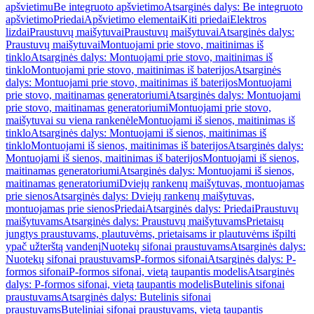
apšvietimu
Be integruoto apšvietimo
Atsarginės dalys: Be integruoto
apšvietimo
Priedai
Apšvietimo elementai
Kiti priedai
Elektros
lizdai
Praustuvų maišytuvai
Praustuvų maišytuvai
Atsarginės dalys:
Praustuvų maišytuvai
Montuojami prie stovo, maitinimas iš
tinklo
Atsarginės dalys: Montuojami prie stovo, maitinimas iš
tinklo
Montuojami prie stovo, maitinimas iš baterijos
Atsarginės
dalys: Montuojami prie stovo, maitinimas iš baterijos
Montuojami
prie stovo, maitinamas generatoriumi
Atsarginės dalys: Montuojami
prie stovo, maitinamas generatoriumi
Montuojami prie stovo,
maišytuvai su viena rankenėle
Montuojami iš sienos, maitinimas iš
tinklo
Atsarginės dalys: Montuojami iš sienos, maitinimas iš
tinklo
Montuojami iš sienos, maitinimas iš baterijos
Atsarginės dalys:
Montuojami iš sienos, maitinimas iš baterijos
Montuojami iš sienos,
maitinamas generatoriumi
Atsarginės dalys: Montuojami iš sienos,
maitinamas generatoriumi
Dviejų rankenų maišytuvas, montuojamas
prie sienos
Atsarginės dalys: Dviejų rankenų maišytuvas,
montuojamas prie sienos
Priedai
Atsarginės dalys: Priedai
Praustuvų
maišytuvams
Atsarginės dalys: Praustuvų maišytuvams
Prietaisų
jungtys praustuvams, plautuvėms, prietaisams ir plautuvėms išpilti
ypač užterštą vandenį
Nuotekų sifonai praustuvams
Atsarginės dalys:
Nuotekų sifonai praustuvams
P-formos sifonai
Atsarginės dalys: P-
formos sifonai
P-formos sifonai, vietą taupantis modelis
Atsarginės
dalys: P-formos sifonai, vietą taupantis modelis
Butelinis sifonai
praustuvams
Atsarginės dalys: Butelinis sifonai
praustuvams
Buteliniai sifonai praustuvams, vietą taupantis