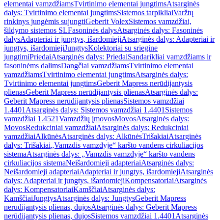
elementai vamzdžiams
Tvirtinimo elementai jungtims
Atsarginės
dalys: Tvirtinimo elementai jungtims
Sistemos tarpikliai
Varžtų
rinkinys jungėmis sujungti
Geberit Volex
Sistemos vamzdžiai,
šildymo sistemos SL
Fasoninės dalys
Atsarginės dalys: Fasoninės
dalys
Adapteriai ir jungtys, išardomieji
Atsarginės dalys: Adapteriai ir
jungtys, išardomieji
Jungtys
Kolektoriai su sriegine
jungtimi
Priedai
Atsarginės dalys: Priedai
Sandarikliai vamzdžiams ir
fasoninėms dalims
Dangčiai vamzdžiams
Tvirtinimo elementai
vamzdžiams
Tvirtinimo elementai jungtims
Atsarginės dalys:
Tvirtinimo elementai jungtims
Geberit Mapress nerūdijantysis
plienas
Geberit Mapress nerūdijantysis plienas
Atsarginės dalys:
Geberit Mapress nerūdijantysis plienas
Sistemos vamzdžiai
1.4401
Atsarginės dalys: Sistemos vamzdžiai 1.4401
Sistemos
vamzdžiai 1.4521
Vamzdžių įmovos
Movos
Atsarginės dalys:
Movos
Redukciniai vamzdžiai
Atsarginės dalys: Redukciniai
vamzdžiai
Alkūnės
Atsarginės dalys: Alkūnės
Trišakiai
Atsarginės
dalys: Trišakiai
„Vamzdis vamzdyje“ karšto vandens cirkuliacijos
sistema
Atsarginės dalys: „Vamzdis vamzdyje“ karšto vandens
cirkuliacijos sistema
Neišardomieji adapteriai
Atsarginės dalys:
Neišardomieji adapteriai
Adapteriai ir jungtys, išardomieji
Atsarginės
dalys: Adapteriai ir jungtys, išardomieji
Kompensatoriai
Atsarginės
dalys: Kompensatoriai
Kamščiai
Atsarginės dalys:
Kamščiai
Jungtys
Atsarginės dalys: Jungtys
Geberit Mapress
nerūdijantysis plienas, dujos
Atsarginės dalys: Geberit Mapress
nerūdijantysis plienas, dujos
Sistemos vamzdžiai 1.4401
Atsarginės