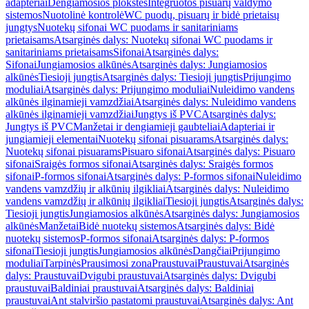
adapteriai
Dengiamosios plokštės
Integruotos pisuarų valdymo
sistemos
Nuotolinė kontrolė
WC puodų, pisuarų ir bidė prietaisų
jungtys
Nuotekų sifonai WC puodams ir sanitariniams
prietaisams
Atsarginės dalys: Nuotekų sifonai WC puodams ir
sanitariniams prietaisams
Sifonai
Atsarginės dalys:
Sifonai
Jungiamosios alkūnės
Atsarginės dalys: Jungiamosios
alkūnės
Tiesioji jungtis
Atsarginės dalys: Tiesioji jungtis
Prijungimo
moduliai
Atsarginės dalys: Prijungimo moduliai
Nuleidimo vandens
alkūnės ilginamieji vamzdžiai
Atsarginės dalys: Nuleidimo vandens
alkūnės ilginamieji vamzdžiai
Jungtys iš PVC
Atsarginės dalys:
Jungtys iš PVC
Manžetai ir dengiamieji gaubteliai
Adapteriai ir
jungiamieji elementai
Nuotekų sifonai pisuarams
Atsarginės dalys:
Nuotekų sifonai pisuarams
Pisuaro sifonai
Atsarginės dalys: Pisuaro
sifonai
Sraigės formos sifonai
Atsarginės dalys: Sraigės formos
sifonai
P-formos sifonai
Atsarginės dalys: P-formos sifonai
Nuleidimo
vandens vamzdžių ir alkūnių ilgikliai
Atsarginės dalys: Nuleidimo
vandens vamzdžių ir alkūnių ilgikliai
Tiesioji jungtis
Atsarginės dalys:
Tiesioji jungtis
Jungiamosios alkūnės
Atsarginės dalys: Jungiamosios
alkūnės
Manžetai
Bidė nuotekų sistemos
Atsarginės dalys: Bidė
nuotekų sistemos
P-formos sifonai
Atsarginės dalys: P-formos
sifonai
Tiesioji jungtis
Jungiamosios alkūnės
Dangčiai
Prijungimo
moduliai
Tarpinės
Prausimosi zona
Praustuvai
Praustuvai
Atsarginės
dalys: Praustuvai
Dvigubi praustuvai
Atsarginės dalys: Dvigubi
praustuvai
Baldiniai praustuvai
Atsarginės dalys: Baldiniai
praustuvai
Ant stalviršio pastatomi praustuvai
Atsarginės dalys: Ant