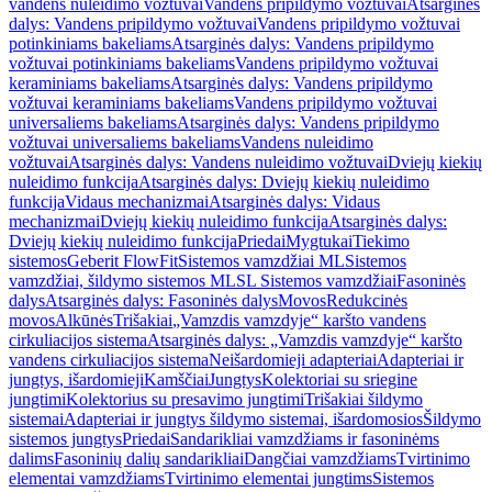
vandens nuleidimo vožtuvai
Vandens pripildymo vožtuvai
Atsarginės
dalys: Vandens pripildymo vožtuvai
Vandens pripildymo vožtuvai
potinkiniams bakeliams
Atsarginės dalys: Vandens pripildymo
vožtuvai potinkiniams bakeliams
Vandens pripildymo vožtuvai
keraminiams bakeliams
Atsarginės dalys: Vandens pripildymo
vožtuvai keraminiams bakeliams
Vandens pripildymo vožtuvai
universaliems bakeliams
Atsarginės dalys: Vandens pripildymo
vožtuvai universaliems bakeliams
Vandens nuleidimo
vožtuvai
Atsarginės dalys: Vandens nuleidimo vožtuvai
Dviejų kiekių
nuleidimo funkcija
Atsarginės dalys: Dviejų kiekių nuleidimo
funkcija
Vidaus mechanizmai
Atsarginės dalys: Vidaus
mechanizmai
Dviejų kiekių nuleidimo funkcija
Atsarginės dalys:
Dviejų kiekių nuleidimo funkcija
Priedai
Mygtukai
Tiekimo
sistemos
Geberit FlowFit
Sistemos vamzdžiai ML
Sistemos
vamzdžiai, šildymo sistemos ML
SL Sistemos vamzdžiai
Fasoninės
dalys
Atsarginės dalys: Fasoninės dalys
Movos
Redukcinės
movos
Alkūnės
Trišakiai
„Vamzdis vamzdyje“ karšto vandens
cirkuliacijos sistema
Atsarginės dalys: „Vamzdis vamzdyje“ karšto
vandens cirkuliacijos sistema
Neišardomieji adapteriai
Adapteriai ir
jungtys, išardomieji
Kamščiai
Jungtys
Kolektoriai su sriegine
jungtimi
Kolektorius su presavimo jungtimi
Trišakiai šildymo
sistemai
Adapteriai ir jungtys šildymo sistemai, išardomosios
Šildymo
sistemos jungtys
Priedai
Sandarikliai vamzdžiams ir fasoninėms
dalims
Fasoninių dalių sandarikliai
Dangčiai vamzdžiams
Tvirtinimo
elementai vamzdžiams
Tvirtinimo elementai jungtims
Sistemos