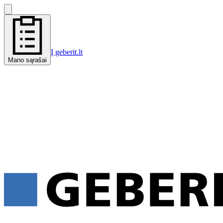
Į geberit.lt
Mano sąrašai