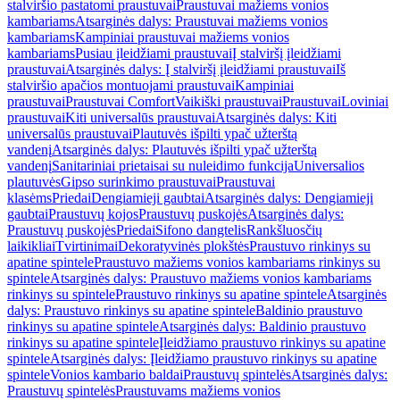
stalviršio pastatomi praustuvai
Praustuvai mažiems vonios
kambariams
Atsarginės dalys: Praustuvai mažiems vonios
kambariams
Kampiniai praustuvai mažiems vonios
kambariams
Pusiau įleidžiami praustuvai
Į stalviršį įleidžiami
praustuvai
Atsarginės dalys: Į stalviršį įleidžiami praustuvai
Iš
stalviršio apačios montuojami praustuvai
Kampiniai
praustuvai
Praustuvai Comfort
Vaikiški praustuvai
Praustuvai
Loviniai
praustuvai
Kiti universalūs praustuvai
Atsarginės dalys: Kiti
universalūs praustuvai
Plautuvės išpilti ypač užterštą
vandenį
Atsarginės dalys: Plautuvės išpilti ypač užterštą
vandenį
Sanitariniai prietaisai su nuleidimo funkcija
Universalios
plautuvės
Gipso surinkimo praustuvai
Praustuvai
klasėms
Priedai
Dengiamieji gaubtai
Atsarginės dalys: Dengiamieji
gaubtai
Praustuvų kojos
Praustuvų puskojės
Atsarginės dalys:
Praustuvų puskojės
Priedai
Sifono dangtelis
Rankšluosčių
laikikliai
Tvirtinimai
Dekoratyvinės plokštės
Praustuvo rinkinys su
apatine spintele
Praustuvo mažiems vonios kambariams rinkinys su
spintele
Atsarginės dalys: Praustuvo mažiems vonios kambariams
rinkinys su spintele
Praustuvo rinkinys su apatine spintele
Atsarginės
dalys: Praustuvo rinkinys su apatine spintele
Baldinio praustuvo
rinkinys su apatine spintele
Atsarginės dalys: Baldinio praustuvo
rinkinys su apatine spintele
Įleidžiamo praustuvo rinkinys su apatine
spintele
Atsarginės dalys: Įleidžiamo praustuvo rinkinys su apatine
spintele
Vonios kambario baldai
Praustuvų spintelės
Atsarginės dalys:
Praustuvų spintelės
Praustuvams mažiems vonios