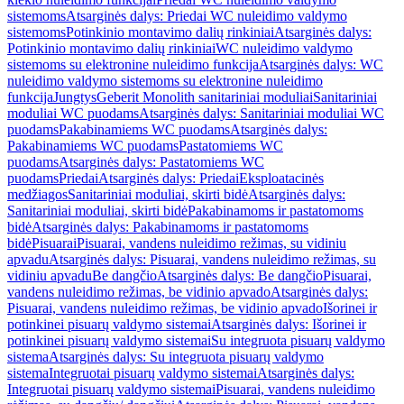
sistemoms
Atsarginės dalys: Priedai WC nuleidimo valdymo
sistemoms
Potinkinio montavimo dalių rinkiniai
Atsarginės dalys:
Potinkinio montavimo dalių rinkiniai
WC nuleidimo valdymo
sistemoms su elektronine nuleidimo funkcija
Atsarginės dalys: WC
nuleidimo valdymo sistemoms su elektronine nuleidimo
funkcija
Jungtys
Geberit Monolith sanitariniai moduliai
Sanitariniai
moduliai WC puodams
Atsarginės dalys: Sanitariniai moduliai WC
puodams
Pakabinamiems WC puodams
Atsarginės dalys:
Pakabinamiems WC puodams
Pastatomiems WC
puodams
Atsarginės dalys: Pastatomiems WC
puodams
Priedai
Atsarginės dalys: Priedai
Eksploatacinės
medžiagos
Sanitariniai moduliai, skirti bidė
Atsarginės dalys:
Sanitariniai moduliai, skirti bidė
Pakabinamoms ir pastatomoms
bidė
Atsarginės dalys: Pakabinamoms ir pastatomoms
bidė
Pisuarai
Pisuarai, vandens nuleidimo režimas, su vidiniu
apvadu
Atsarginės dalys: Pisuarai, vandens nuleidimo režimas, su
vidiniu apvadu
Be dangčio
Atsarginės dalys: Be dangčio
Pisuarai,
vandens nuleidimo režimas, be vidinio apvado
Atsarginės dalys:
Pisuarai, vandens nuleidimo režimas, be vidinio apvado
Išorinei ir
potinkinei pisuarų valdymo sistemai
Atsarginės dalys: Išorinei ir
potinkinei pisuarų valdymo sistemai
Su integruota pisuarų valdymo
sistema
Atsarginės dalys: Su integruota pisuarų valdymo
sistema
Integruotai pisuarų valdymo sistemai
Atsarginės dalys:
Integruotai pisuarų valdymo sistemai
Pisuarai, vandens nuleidimo