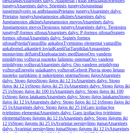
medžiagas
Atsarginės dalys: Adapteriai į kitas medžiagas
Srieginės
jungtys
Atsarginės dalys: Srieginės jungtys
Sujungimai
jungėmis
Įvorės su antbriauniu
Prietaisų jungtys
Atsarginės dalys:
Prietaisų jungtys
Jungiamosios alkūnės
Atsarginės dalys:
Jungiamosios alkūnės
Jungiamosios movos
Atsarginės dalys:
Jungiamosios movos
Tiesiosios jungtys
Atsarginės dalys: Tiesiosios
jungtys
P-formos sifonai
Atsarginės dalys: P-formos sifonai
Sraigės
formos sifonai
Atsarginės dalys: Sraigės formos
sifonai
Priedai
Vamzdžių apkabos
Tvirtinimo elementai vamzdžių
apkaboms
Laikantieji loviai
Kamščiai
Tarpikliai
Apsauginės
montavimo dėžutės
Eksploatacinės medžiagos
Oro vandens
pripildymo vožtuvai nuotekų šalinimo sistemai
Oro vandens
pripildymo vožtuvai
Atsarginės dalys: Oro vandens pripildymo
vožtuvai
Energiją sulaikantys vožtuvai
Geberit Pluvia stogo lietaus
nuotekų surinkimo ir nukreipimo sistema
Stogo įlajos
Atsarginės
dalys: Stogo įlajos
Stogo įlajos iki 12 l/s
Atsarginės dalys: Stogo
įlajos iki 12 l/s
Stogo įlajos iki 25 l/s
Atsarginės dalys: Stogo įlajos iki
25 l/s
Stogo įlajos iki 100 l/s
Atsarginės dalys: Stogo įlajos iki 100
l/s
Stogo įlajos latakams
Atsarginės dalys: Stogo įlajos latakams
Stogo
įlajos iki 12 l/s
Atsarginės dalys: Stogo įlajos iki 12 l/s
Stogo įlajos iki
25 l/s
Atsarginės dalys: Stogo įlajos iki 25 l/s
Garo izoliacijos
tvirtinimo elementai
Atsarginės dalys: Garo izoliacijos tvirtinimo
elementai
Stogo įlajoms iki 12 l/s
Atsarginės dalys: Stogo įlajoms iki
12 l/s
Stogo įlajoms iki 25 l/s
Avariniai persipylimo įtaisai
Atsarginės
dalys: Avariniai persipylimo įtaisai
Stogo įlajoms iki 12 l/s
Atsarginės