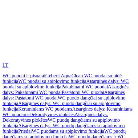
LT
WC puodai ir pisuarai
Geberit AquaClean WC puodai su bidė
funkcija
WC puodai su apiplovimo funkcija
Atsarginės dalys: WC
puodai su apiplovimo funkcija
Pakabinami WC puodai
Atsarginės
dalys: Pakabinami WC puodai
Pastatomi WC puodai
Atsarginės
dalys: Pastatomi WC puodai
WC puodo dangčiai su apiplovimo
funkcija
Atsarginės dalys: WC puodo dangčiai su apiplovimo
funkcija
Keraminiams WC puodams
Atsarginės dalys: Keraminiams
WC puodams
Dekoratyvinės plokštės
Atsarginės dalys:
Dekoratyvinės plokštės
WC puodų dangčiams su apiplovimo
funkcija
Atsarginės dalys: WC puodų dangčiams su apiplovimo
funkcija
Priedai
WC puodams su apiplovimo funkcija
WC puodų
dangčiams su apiplovimo funkcija
WC puodų dangčiams ir WC