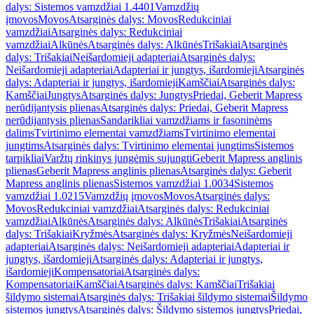
dalys: Sistemos vamzdžiai 1.4401
Vamzdžių
įmovos
Movos
Atsarginės dalys: Movos
Redukciniai
vamzdžiai
Atsarginės dalys: Redukciniai
vamzdžiai
Alkūnės
Atsarginės dalys: Alkūnės
Trišakiai
Atsarginės
dalys: Trišakiai
Neišardomieji adapteriai
Atsarginės dalys:
Neišardomieji adapteriai
Adapteriai ir jungtys, išardomieji
Atsarginės
dalys: Adapteriai ir jungtys, išardomieji
Kamščiai
Atsarginės dalys:
Kamščiai
Jungtys
Atsarginės dalys: Jungtys
Priedai, Geberit Mapress
nerūdijantysis plienas
Atsarginės dalys: Priedai, Geberit Mapress
nerūdijantysis plienas
Sandarikliai vamzdžiams ir fasoninėms
dalims
Tvirtinimo elementai vamzdžiams
Tvirtinimo elementai
jungtims
Atsarginės dalys: Tvirtinimo elementai jungtims
Sistemos
tarpikliai
Varžtų rinkinys jungėmis sujungti
Geberit Mapress anglinis
plienas
Geberit Mapress anglinis plienas
Atsarginės dalys: Geberit
Mapress anglinis plienas
Sistemos vamzdžiai 1.0034
Sistemos
vamzdžiai 1.0215
Vamzdžių įmovos
Movos
Atsarginės dalys:
Movos
Redukciniai vamzdžiai
Atsarginės dalys: Redukciniai
vamzdžiai
Alkūnės
Atsarginės dalys: Alkūnės
Trišakiai
Atsarginės
dalys: Trišakiai
Kryžmės
Atsarginės dalys: Kryžmės
Neišardomieji
adapteriai
Atsarginės dalys: Neišardomieji adapteriai
Adapteriai ir
jungtys, išardomieji
Atsarginės dalys: Adapteriai ir jungtys,
išardomieji
Kompensatoriai
Atsarginės dalys:
Kompensatoriai
Kamščiai
Atsarginės dalys: Kamščiai
Trišakiai
šildymo sistemai
Atsarginės dalys: Trišakiai šildymo sistemai
Šildymo
sistemos jungtys
Atsarginės dalys: Šildymo sistemos jungtys
Priedai,