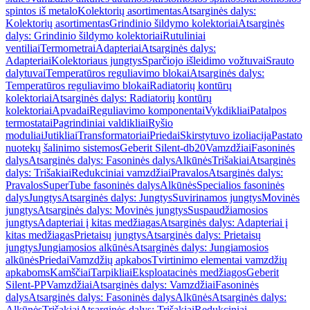
spintos iš metalo
Kolektorių asortimentas
Atsarginės dalys:
Kolektorių asortimentas
Grindinio šildymo kolektoriai
Atsarginės
dalys: Grindinio šildymo kolektoriai
Rutuliniai
ventiliai
Termometrai
Adapteriai
Atsarginės dalys:
Adapteriai
Kolektoriaus jungtys
Sparčiojo išleidimo vožtuvai
Srauto
dalytuvai
Temperatūros reguliavimo blokai
Atsarginės dalys:
Temperatūros reguliavimo blokai
Radiatorių kontūrų
kolektoriai
Atsarginės dalys: Radiatorių kontūrų
kolektoriai
Apvadai
Reguliavimo komponentai
Vykdikliai
Patalpos
termostatai
Pagrindiniai valdikliai
Ryšio
moduliai
Jutikliai
Transformatoriai
Priedai
Skirstytuvo izoliacija
Pastato
nuotekų šalinimo sistemos
Geberit Silent-db20
Vamzdžiai
Fasoninės
dalys
Atsarginės dalys: Fasoninės dalys
Alkūnės
Trišakiai
Atsarginės
dalys: Trišakiai
Redukciniai vamzdžiai
Pravalos
Atsarginės dalys:
Pravalos
SuperTube fasoninės dalys
Alkūnės
Specialios fasoninės
dalys
Jungtys
Atsarginės dalys: Jungtys
Suvirinamos jungtys
Movinės
jungtys
Atsarginės dalys: Movinės jungtys
Suspaudžiamosios
jungtys
Adapteriai į kitas medžiagas
Atsarginės dalys: Adapteriai į
kitas medžiagas
Prietaisų jungtys
Atsarginės dalys: Prietaisų
jungtys
Jungiamosios alkūnės
Atsarginės dalys: Jungiamosios
alkūnės
Priedai
Vamzdžių apkabos
Tvirtinimo elementai vamzdžių
apkaboms
Kamščiai
Tarpikliai
Eksploatacinės medžiagos
Geberit
Silent-PP
Vamzdžiai
Atsarginės dalys: Vamzdžiai
Fasoninės
dalys
Atsarginės dalys: Fasoninės dalys
Alkūnės
Atsarginės dalys:
Alkūnės
Trišakiai
Atsarginės dalys: Trišakiai
Redukciniai