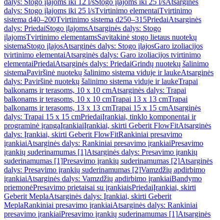
dalys: Stogo įlajoms iki 12 l/s
Stogo įlajoms iki 25 l/s
Atsarginės
dalys: Stogo įlajoms iki 25 l/s
Tvirtinimo elementai
Tvirtinimo
sistema d40–200
Tvirtinimo sistema d250–315
Priedai
Atsarginės
dalys: Priedai
Stogo įlajoms
Atsarginės dalys: Stogo
įlajoms
Tvirtinimo elementams
Savitakinė stogo lietaus nuotekų
sistema
Stogo įlajos
Atsarginės dalys: Stogo įlajos
Garo izoliacijos
tvirtinimo elementai
Atsarginės dalys: Garo izoliacijos tvirtinimo
elementai
Priedai
Atsarginės dalys: Priedai
Grindų nuotekų šalinimo
sistema
Paviršinė nuotekų šalinimo sistema viduje ir lauke
Atsarginės
dalys: Paviršinė nuotekų šalinimo sistema viduje ir lauke
Trapai
balkonams ir terasoms, 10 x 10 cm
Atsarginės dalys: Trapai
balkonams ir terasoms, 10 x 10 cm
Trapai 13 x 13 cm
Trapai
balkonams ir terasoms, 13 x 13 cm
Trapai 15 x 15 cm
Atsarginės
dalys: Trapai 15 x 15 cm
Priedai
Įrankiai, tinklo komponentai ir
programinė įranga
Įrankiai
Įrankiai, skirti Geberit FlowFit
Atsarginės
dalys: Įrankiai, skirti Geberit FlowFit
Rankiniai presavimo
įrankiai
Atsarginės dalys: Rankiniai presavimo įrankiai
Presavimo
įrankių suderinamumas [1]
Atsarginės dalys: Presavimo įrankių
suderinamumas [1]
Presavimo įrankių suderinamumas [2]
Atsarginės
dalys: Presavimo įrankių suderinamumas [2]
Vamzdžių apdirbimo
įrankiai
Atsarginės dalys: Vamzdžių apdirbimo įrankiai
Bandymo
priemonė
Presavimo prietaisai su įrankiais
Priedai
Įrankiai, skirti
Geberit Mepla
Atsarginės dalys: Įrankiai, skirti Geberit
Mepla
Rankiniai presavimo įrankiai
Atsarginės dalys: Rankiniai
presavimo įrankiai
Presavimo įrankių suderinamumas [1]
Atsarginės