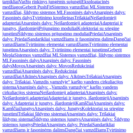
tarpikliai
Varžtų rinkinys jungėmis sujungti
Eksploatacinės
medžiagos
Geberit PushFit
Sistemos vamzdžiai ML
Sistemos
vamzdžiai, šildymo sistemos ML
Fasoninės dalys
Atsarginės dalys:
Fasoninės dalys
Tvirtinimo kronšteinas
Trišakiai
Neišardomieji
adapteriai
Atsarginės dalys: Neišardomieji adapteriai
Adapteriai ir
jungtys, išardomieji
Prijungimo moduliai
Kolektoriai su sriegine
jungtimi
Šildymo sistemos prijungimo moduliai
Priedai
Atsarginės
dalys: Priedai
Sandarikliai vamzdžiams ir fasoninėms dalims
Dangčiai
vamzdžiams
Tvirtinimo elementai vamzdžiams
Tvirtinimo elementai
jungtims
Atsarginės dalys: Tvirtinimo elementai jungtims
Geberit
Mepla
Sistemos vamzdžiai ML
Sistemos vamzdžiai, šildymo sistemos
ML
Fasoninės dalys
Atsarginės dalys: Fasoninės
dalys
Movos
Atsarginės dalys: Movos
Redukciniai
vamzdžiai
Atsarginės dalys: Redukciniai
vamzdžiai
Alkūnės
Atsarginės dalys: Alkūnės
Trišakiai
Atsarginės
dalys: Trišakiai
„Vamzdis vamzdyje“ karšto vandens cirkuliacijos
sistema
Atsarginės dalys: „Vamzdis vamzdyje“ karšto vandens
cirkuliacijos sistema
Neišardomieji adapteriai
Atsarginės dalys:
Neišardomieji adapteriai
Adapteriai ir jungtys, išardomieji
Atsarginės
dalys: Adapteriai ir jungtys, išardomieji
Kamščiai
Atsarginės dalys:
Kamščiai
Jungtys
Atsarginės dalys: Jungtys
Kolektoriai su sriegine
jungtimi
Trišakiai šildymo sistemai
Atsarginės dalys: Trišakiai
šildymo sistemai
Šildymo sistemos jungtys
Atsarginės dalys: Šildymo
sistemos jungtys
Priedai
Atsarginės dalys: Priedai
Sandarikliai
vamzdžiams ir fasoninėms dalims
Dangčiai vamzdžiams
Tvirtinimo