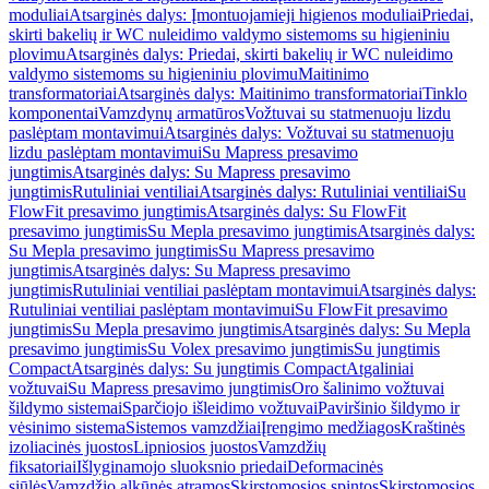
moduliai
Atsarginės dalys: Įmontuojamieji higienos moduliai
Priedai,
skirti bakelių ir WC nuleidimo valdymo sistemoms su higieniniu
plovimu
Atsarginės dalys: Priedai, skirti bakelių ir WC nuleidimo
valdymo sistemoms su higieniniu plovimu
Maitinimo
transformatoriai
Atsarginės dalys: Maitinimo transformatoriai
Tinklo
komponentai
Vamzdynų armatūros
Vožtuvai su statmenuoju lizdu
paslėptam montavimui
Atsarginės dalys: Vožtuvai su statmenuoju
lizdu paslėptam montavimui
Su Mapress presavimo
jungtimis
Atsarginės dalys: Su Mapress presavimo
jungtimis
Rutuliniai ventiliai
Atsarginės dalys: Rutuliniai ventiliai
Su
FlowFit presavimo jungtimis
Atsarginės dalys: Su FlowFit
presavimo jungtimis
Su Mepla presavimo jungtimis
Atsarginės dalys:
Su Mepla presavimo jungtimis
Su Mapress presavimo
jungtimis
Atsarginės dalys: Su Mapress presavimo
jungtimis
Rutuliniai ventiliai paslėptam montavimui
Atsarginės dalys:
Rutuliniai ventiliai paslėptam montavimui
Su FlowFit presavimo
jungtimis
Su Mepla presavimo jungtimis
Atsarginės dalys: Su Mepla
presavimo jungtimis
Su Volex presavimo jungtimis
Su jungtimis
Compact
Atsarginės dalys: Su jungtimis Compact
Atgaliniai
vožtuvai
Su Mapress presavimo jungtimis
Oro šalinimo vožtuvai
šildymo sistemai
Sparčiojo išleidimo vožtuvai
Paviršinio šildymo ir
vėsinimo sistema
Sistemos vamzdžiai
Įrengimo medžiagos
Kraštinės
izoliacinės juostos
Lipniosios juostos
Vamzdžių
fiksatoriai
Išlyginamojo sluoksnio priedai
Deformacinės
siūlės
Vamzdžio alkūnės atramos
Skirstomosios spintos
Skirstomosios