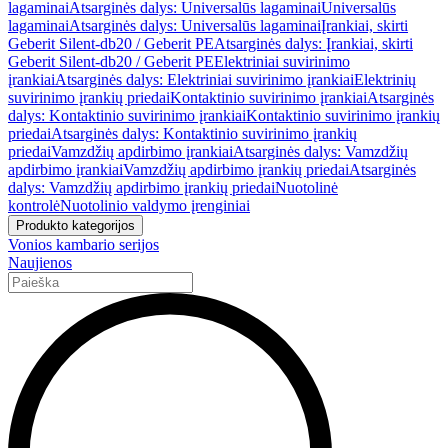
lagaminai
Atsarginės dalys: Universalūs lagaminai
Universalūs
lagaminai
Atsarginės dalys: Universalūs lagaminai
Įrankiai, skirti
Geberit Silent-db20 / Geberit PE
Atsarginės dalys: Įrankiai, skirti
Geberit Silent-db20 / Geberit PE
Elektriniai suvirinimo
įrankiai
Atsarginės dalys: Elektriniai suvirinimo įrankiai
Elektrinių
suvirinimo įrankių priedai
Kontaktinio suvirinimo įrankiai
Atsarginės
dalys: Kontaktinio suvirinimo įrankiai
Kontaktinio suvirinimo įrankių
priedai
Atsarginės dalys: Kontaktinio suvirinimo įrankių
priedai
Vamzdžių apdirbimo įrankiai
Atsarginės dalys: Vamzdžių
apdirbimo įrankiai
Vamzdžių apdirbimo įrankių priedai
Atsarginės
dalys: Vamzdžių apdirbimo įrankių priedai
Nuotolinė
kontrolė
Nuotolinio valdymo įrenginiai
Produkto kategorijos
Vonios kambario serijos
Naujienos