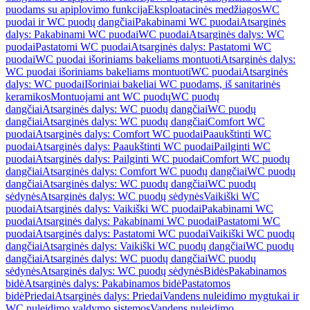
puodams su apiplovimo funkcija
Eksploatacinės medžiagos
WC
puodai ir WC puodų dangčiai
Pakabinami WC puodai
Atsarginės
dalys: Pakabinami WC puodai
WC puodai
Atsarginės dalys: WC
puodai
Pastatomi WC puodai
Atsarginės dalys: Pastatomi WC
puodai
WC puodai išoriniams bakeliams montuoti
Atsarginės dalys:
WC puodai išoriniams bakeliams montuoti
WC puodai
Atsarginės
dalys: WC puodai
Išoriniai bakeliai WC puodams, iš sanitarinės
keramikos
Montuojami ant WC puodų
WC puodų
dangčiai
Atsarginės dalys: WC puodų dangčiai
WC puodų
dangčiai
Atsarginės dalys: WC puodų dangčiai
Comfort WC
puodai
Atsarginės dalys: Comfort WC puodai
Paaukštinti WC
puodai
Atsarginės dalys: Paaukštinti WC puodai
Pailginti WC
puodai
Atsarginės dalys: Pailginti WC puodai
Comfort WC puodų
dangčiai
Atsarginės dalys: Comfort WC puodų dangčiai
WC puodų
dangčiai
Atsarginės dalys: WC puodų dangčiai
WC puodų
sėdynės
Atsarginės dalys: WC puodų sėdynės
Vaikiški WC
puodai
Atsarginės dalys: Vaikiški WC puodai
Pakabinami WC
puodai
Atsarginės dalys: Pakabinami WC puodai
Pastatomi WC
puodai
Atsarginės dalys: Pastatomi WC puodai
Vaikiški WC puodų
dangčiai
Atsarginės dalys: Vaikiški WC puodų dangčiai
WC puodų
dangčiai
Atsarginės dalys: WC puodų dangčiai
WC puodų
sėdynės
Atsarginės dalys: WC puodų sėdynės
Bidės
Pakabinamos
bidė
Atsarginės dalys: Pakabinamos bidė
Pastatomos
bidė
Priedai
Atsarginės dalys: Priedai
Vandens nuleidimo mygtukai ir
WC nuleidimo valdymo sistemos
Vandens nuleidimo