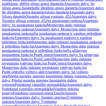
padėklams, d90
Su sifono angos dangteliu
Atsarginės dalys: Su
sifono angos dangteliu
Be išleidimo angos dangtelio
Atsarginės dalys:
Be išleidimo angos dangtelio
Sifono dangtelis
Atsarginės dalys:
Sifono dangtelis
Nuotekų sifonai vonioms, d52
Atsarginės dalys:
Nuotekų sifonai vonioms, d52
Su pasukamąja rankena
Atsarginės
dalys: Su pasukamąja rankena
Montavimo dalių rinkiniai
pasukamajai rankenai
Atsarginės dalys: Montavimo dalių rinkiniai
pasukamajai rankenai
Su pasukamąja rankena ir vandens prileidimo
funkcija
Atsarginės dalys: Su pasukamąja rankena ir vandens
prileidimo funkcija
Montavimo dalių rinkiniai pasukamajai rankenai
ir prileidimo funkcijai
Atsarginės dalys: Montavimo dalių rinkiniai
pasukamajai rankenai ir prileidimo funkcijai
Su uždarymo
paspaudimu funkcija PushControl
Atsarginės dalys: Su uždarymo
paspaudimu funkcija PushControl
Montavimo dalių rinkiniai
mygtukinio valdymo funkcijai PushControl
Atsarginės dalys:
Montavimo dalių rinkiniai mygtukinio valdymo funkcijai
PushControl
Su vožtuvo akle
Atsarginės dalys: Su vožtuvo
akle
Priedai nuotekų sistemos fasoninėms dalims vonioms
Atsarginės
dalys: Priedai nuotekų sistemos fasoninėms dalims
vonioms
Potinkiniai vamzdžio pertraukikliai
Atsarginės dalys:
Potinkiniai vamzdžio pertraukikliai
Vandens tiekimo
jungtys
Potinkinės sistemos
Geberit Duofix
Sieninės
sistemos
Atsarginės dalys: Sieninės sistemos
Tvirtinimo
sistemos
Atsarginės dalys: Tvirtinimo
sistemos
Plokštės
Priedai
Atsarginės dalys: Priedai
Potinkiniai