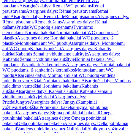
rėmai
Atsarginės dalys: Potinkiniai rėmai
Rėmai WC
puodams
Atsarginės dalys: Rėmai WC puodams
Rėmai
praustuvams
Atsarginės dalys: Rėmai praustuvams
Rėmai
bidė
Atsarginės dalys: Rėmai bidė
Rėmai pisuarams
Atsarginės dalys:
Rėmai pisuarams
Rėmai dušams
Atsarginės dalys: Rėmai
dušams
Priedai
WC puodų elementams
Tvirtinimo
elementams
Išoriniai bakeliai
Išoriniai bakeliai WC puodams, iš
plastiko
Atsarginės dalys: Išoriniai bakeliai WC puodams, iš
plastiko
Montuojami ant WC puodų
Atsarginės dalys: Montuojami
ant WC puodų
Kabantis aukštai
Atsarginės dalys: Kabantis
aukštai
Kabantis žemai ir vidutiniame aukštyje
Atsarginės dalys:
Kabantis žemai ir vidutiniame aukštyje
Išoriniai bakeliai WC
puodams, iš sanitarinės keramikos
Atsarginės dalys: Išoriniai bakeliai
WC puodams, iš sanitarinės keramikos
Montuojami ant WC
puodų
Atsarginės dalys: Montuojami ant WC puodų
Vandens
nuleidimo vamzdžiai išoriniams bakeliams
Atsarginės dalys: Vandens
nuleidimo vamzdžiai išoriniams bakeliams
Kabantis
aukštai
Atsarginės dalys: Kabantis aukštai
Kabantis žemai ir
vidutiniame aukštyje
Priedai
Atsarginės dalys:
Priedai
Jungtys
Atsarginės dalys: Jungtys
Kampiniai
vožtuvai
Riebokšliai
Potinkiniai bakeliai
Sigma potinkiniai
bakeliai
Atsarginės dalys: Sigma potinkiniai bakeliai
Omega
potinkiniai bakeliai
Atsarginės dalys: Omega potinkiniai
bakeliai
Delta potinkiniai bakeliai
Atsarginės dalys: Delta potinkiniai
bakeliai
Vandens nuleidimo vamzdžiai
Priedai
Pripildymo vožtuvai ir