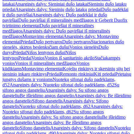
latakai
Atsarginės dalys: Sieniniai dušo latakai
Sieninių dušo latakų
priedai
Atsarginės dalys: Sieninių dušo latakų priedai
Dušo padėklai
ir dušo paviršiai
Atsarginės dalys: Dušo padėklai ir dušo
paviršiai
Dušo paviršiai iš mineralinės medžiagos ir Geberit Duofix
tvirtinimo elementai
Dušo paviršiai iš mineralinės
medžiagos
Atsarginės dalys: Dušo paviršiai iš mineralinės
medžiagos
Montavimo elementai
Atsarginės dalys: Montavimo
elementai
Priedai
Dušo pertvaros
Dušo pertvaros
Stacionarios dušo
sienelės, skirtos beslenksčiam dušui
Vonios sienelės
Dušo
durys
Priedai
Nišos lentynos dušui
Nišos
lentynos
Priedai
Vonios
Vonios iš sanitarinio akrilo
Stačiakampės
vonios
Vonios iš mineralinės medžiagos
Vonios
kūdikiams
Montavimo elementai
Kojelių rinkinys ir skersinių sijų bei
sieninio inkaro rinkinys
Priedai
Remonto rinkiniai
Kiti priedai
Prietaisų
jungtys dušams ir vonioms
Nuotekų sifonai dušo padėklams,
d52
Atsarginės dalys: Nuotekų sifonai dušo padėklams, d52
Su
sifono angos dangteliu
Atsarginės dalys: Su sifono angos
dangteliu
Be išleidimo angos dangtelio
Atsarginės dalys: Be išleidimo
angos dangtelio
Sifono dangtelis
Atsarginės dalys: Sifono
dangtelis
Nuotekų sifonai dušo padėklams, d62
Atsarginės dalys:
Nuotekų sifonai dušo padėklams, d62
Su sifono angos
dangteliu
Atsarginės dalys: Su sifono angos dangteliu
Be išleidimo
angos dangtelio
Atsarginės dalys: Be išleidimo angos
dangtelio
Sifono dangtelis
Atsarginės dalys: Sifono dangtelis
Nuotekų
sifonai dušo padėklams, d90
Atsarginės dalys: Nuotekų sifonai dušo