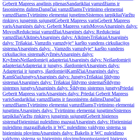
Geberit Mapress anglinis plienas
Sandarikliai vamzdžiams ir
fasoninėms dalims
Dangčiai vamzdžiams
Tvirtinimo elementai
vamzdžiams
Tvirtinimo elementai jungtims
Sistemos tarpikliai
Varžtų
rinkinys jungėmis sujungti
Geberit Mapress varis
Geberit Mapress
varis
Atsarginės dalys: Geberit Mapress varis
Movos
Atsarginės dalys:
Movos
Redukciniai vamzdžiai
Atsarginės dalys: Redukciniai
vamzdžiai
Alkūnės
Atsarginės dalys: Alkūnės
Trišakiai
Atsarginės
dalys: Trišakiai
„Vamzdis vamzdyje“ karšto vandens cirkuliacijos
sistema
Atsarginės dalys: „Vamzdis vamzdyje“ karšto vandens
cirkuliacijos sistema
Kryžmės
Atsarginės dalys:
Kryžmės
Neišardomieji adapteriai
Atsarginės dalys: Neišardomieji
adapteriai
Adapteriai ir jungtys, išardomieji
Atsarginės dalys:
Adapteriai ir jungtys, išardomieji
Kamščiai
Atsarginės dalys:
Kamščiai
Jungtys
Atsarginės dalys: Jungtys
Trišakiai šildymo
sistemai
Atsarginės dalys: Trišakiai šildymo sistemai
Šildymo
sistemos jungtys
Atsarginės dalys: Šildymo sistemos jungtys
Priedai
Geberit Mapress varis
Atsarginės dalys: Priedai Geberit Mapress
varis
Sandarikliai vamzdžiams ir fasoninėms dalims
Dangčiai
vamzdžiams
Tvirtinimo elementai vamzdžiams
Tvirtinimo elementai
jungtims
Atsarginės dalys: Tvirtinimo elementai jungtims
Sistemos
tarpikliai
Varžtų rinkinys jungėmis sujungti
Geberit higienos
sistema
Higieniniai nuleidimo mazgai
Atsarginės dalys: Higieniniai
nuleidimo mazgai
Bakelis ir WC nuleidimo valdymo sistema su
higieniniu plovimu
Atsarginės dalys: Bakelis ir WC nuleidimo
valdymo sistema su higieniniu plovimu
Įmontuojamieji higienos