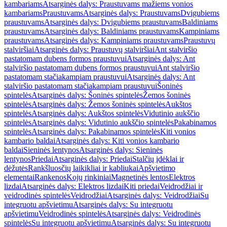
kambariams
Atsarginės dalys: Praustuvams mažiems vonios
kambariams
Praustuvams
Atsarginės dalys: Praustuvams
Dvigubiems
praustuvams
Atsarginės dalys: Dvigubiems praustuvams
Baldiniams
praustuvams
Atsarginės dalys: Baldiniams praustuvams
Kampiniams
praustuvams
Atsarginės dalys: Kampiniams praustuvams
Praustuvų
stalviršiai
Atsarginės dalys: Praustuvų stalviršiai
Ant stalviršio
pastatomam dubens formos praustuvui
Atsarginės dalys: Ant
stalviršio pastatomam dubens formos praustuvui
Ant stalviršio
pastatomam stačiakampiam praustuvui
Atsarginės dalys: Ant
stalviršio pastatomam stačiakampiam praustuvui
Šoninės
spintelės
Atsarginės dalys: Šoninės spintelės
Žemos šoninės
spintelės
Atsarginės dalys: Žemos šoninės spintelės
Aukštos
spintelės
Atsarginės dalys: Aukštos spintelės
Vidutinio aukščio
spintelės
Atsarginės dalys: Vidutinio aukščio spintelės
Pakabinamos
spintelės
Atsarginės dalys: Pakabinamos spintelės
Kiti vonios
kambario baldai
Atsarginės dalys: Kiti vonios kambario
baldai
Sieninės lentynos
Atsarginės dalys: Sieninės
lentynos
Priedai
Atsarginės dalys: Priedai
Stalčių įdėklai ir
dėžutės
Rankšluosčių laikikliai ir kabliukai
Apšvietimo
elementai
Rankenos
Kojų rinkiniai
Magnetinės lentos
Elektros
lizdai
Atsarginės dalys: Elektros lizdai
Kiti priedai
Veidrodžiai ir
veidrodinės spintelės
Veidrodžiai
Atsarginės dalys: Veidrodžiai
Su
integruotu apšvietimu
Atsarginės dalys: Su integruotu
apšvietimu
Veidrodinės spintelės
Atsarginės dalys: Veidrodinės
spintelės
Su integruotu apšvietimu
Atsarginės dalys: Su integruotu