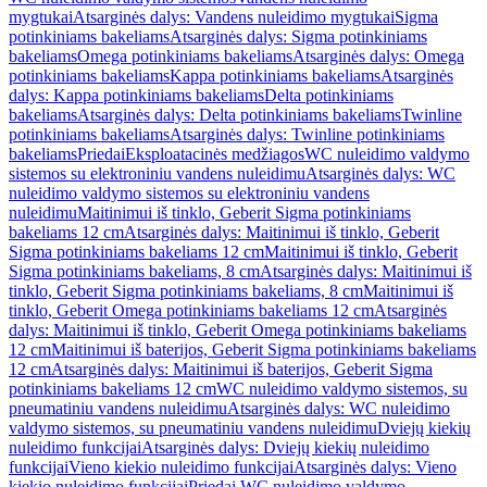
mygtukai
Atsarginės dalys: Vandens nuleidimo mygtukai
Sigma
potinkiniams bakeliams
Atsarginės dalys: Sigma potinkiniams
bakeliams
Omega potinkiniams bakeliams
Atsarginės dalys: Omega
potinkiniams bakeliams
Kappa potinkiniams bakeliams
Atsarginės
dalys: Kappa potinkiniams bakeliams
Delta potinkiniams
bakeliams
Atsarginės dalys: Delta potinkiniams bakeliams
Twinline
potinkiniams bakeliams
Atsarginės dalys: Twinline potinkiniams
bakeliams
Priedai
Eksploatacinės medžiagos
WC nuleidimo valdymo
sistemos su elektroniniu vandens nuleidimu
Atsarginės dalys: WC
nuleidimo valdymo sistemos su elektroniniu vandens
nuleidimu
Maitinimui iš tinklo, Geberit Sigma potinkiniams
bakeliams 12 cm
Atsarginės dalys: Maitinimui iš tinklo, Geberit
Sigma potinkiniams bakeliams 12 cm
Maitinimui iš tinklo, Geberit
Sigma potinkiniams bakeliams, 8 cm
Atsarginės dalys: Maitinimui iš
tinklo, Geberit Sigma potinkiniams bakeliams, 8 cm
Maitinimui iš
tinklo, Geberit Omega potinkiniams bakeliams 12 cm
Atsarginės
dalys: Maitinimui iš tinklo, Geberit Omega potinkiniams bakeliams
12 cm
Maitinimui iš baterijos, Geberit Sigma potinkiniams bakeliams
12 cm
Atsarginės dalys: Maitinimui iš baterijos, Geberit Sigma
potinkiniams bakeliams 12 cm
WC nuleidimo valdymo sistemos, su
pneumatiniu vandens nuleidimu
Atsarginės dalys: WC nuleidimo
valdymo sistemos, su pneumatiniu vandens nuleidimu
Dviejų kiekių
nuleidimo funkcijai
Atsarginės dalys: Dviejų kiekių nuleidimo
funkcijai
Vieno kiekio nuleidimo funkcijai
Atsarginės dalys: Vieno
kiekio nuleidimo funkcijai
Priedai WC nuleidimo valdymo