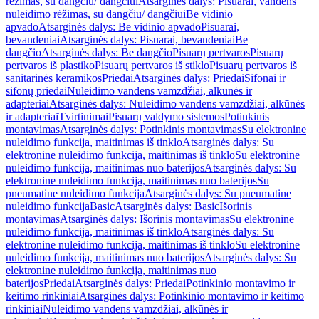
rėžimas, su dangčiu/ dangčiui
Atsarginės dalys: Pisuarai, vandens
nuleidimo rėžimas, su dangčiu/ dangčiui
Be vidinio
apvado
Atsarginės dalys: Be vidinio apvado
Pisuarai,
bevandeniai
Atsarginės dalys: Pisuarai, bevandeniai
Be
dangčio
Atsarginės dalys: Be dangčio
Pisuarų pertvaros
Pisuarų
pertvaros iš plastiko
Pisuarų pertvaros iš stiklo
Pisuarų pertvaros iš
sanitarinės keramikos
Priedai
Atsarginės dalys: Priedai
Sifonai ir
sifonų priedai
Nuleidimo vandens vamzdžiai, alkūnės ir
adapteriai
Atsarginės dalys: Nuleidimo vandens vamzdžiai, alkūnės
ir adapteriai
Tvirtinimai
Pisuarų valdymo sistemos
Potinkinis
montavimas
Atsarginės dalys: Potinkinis montavimas
Su elektronine
nuleidimo funkcija, maitinimas iš tinklo
Atsarginės dalys: Su
elektronine nuleidimo funkcija, maitinimas iš tinklo
Su elektronine
nuleidimo funkcija, maitinimas nuo baterijos
Atsarginės dalys: Su
elektronine nuleidimo funkcija, maitinimas nuo baterijos
Su
pneumatine nuleidimo funkcija
Atsarginės dalys: Su pneumatine
nuleidimo funkcija
Basic
Atsarginės dalys: Basic
Išorinis
montavimas
Atsarginės dalys: Išorinis montavimas
Su elektronine
nuleidimo funkcija, maitinimas iš tinklo
Atsarginės dalys: Su
elektronine nuleidimo funkcija, maitinimas iš tinklo
Su elektronine
nuleidimo funkcija, maitinimas nuo baterijos
Atsarginės dalys: Su
elektronine nuleidimo funkcija, maitinimas nuo
baterijos
Priedai
Atsarginės dalys: Priedai
Potinkinio montavimo ir
keitimo rinkiniai
Atsarginės dalys: Potinkinio montavimo ir keitimo
rinkiniai
Nuleidimo vandens vamzdžiai, alkūnės ir