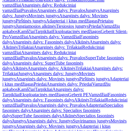
vamzdžiai
Atsarginės dalys: Redukciniai
vamzdžiai
Pravalos
Atsarginės dalys: Pravalos
Jungtys
Atsarginės
dalys: Jungtys
Movinės jungtys
Atsarginės dalys: Movinės
jungtys
Pirštinės jungtys
Adapteriai į kitas medžiagas
Prietaisų
jungtys
Jungiamosios alkūnės
Tiesiosios jungtys
Priedai
Vamzdžių
apkabos
Kamščiai
Tarpikliai
Eksploatacinės medžiagos
Geberit Silent-
Pro
Vamzdžiai
Atsarginės dalys: Vamzdžiai
Fasoninės
dalys
Atsarginės dalys: Fasoninės dalys
Alkūnės
Atsarginės dalys:
Alkūnės
Trišakiai
Atsarginės dalys: Trišakiai
Redukciniai
vamzdžiai
Atsarginės dalys: Redukciniai
vamzdžiai
Pravalos
Atsarginės dalys: Pravalos
SuperTube fasoninės
dalys
Atsarginės dalys: SuperTube fasoninės
dalys
Alkūnės
Atsarginės dalys: Alkūnės
Trišakiai
Atsarginės dalys:
Trišakiai
Jungtys
Atsarginės dalys: Jungtys
Movinės
jungtys
Atsarginės dalys: Movinės jungtys
Pirštinės jungtys
Adapteriai
į kitas medžiagas
Priedai
Atsarginės dalys: Priedai
Vamzdžių
apkabos
Kamščiai
Tarpikliai
Atsarginės dalys:
Tarpikliai
Eksploatacinės medžiagos
Geberit PE
Vamzdžiai
Fasoninės
dalys
Atsarginės dalys: Fasoninės dalys
Alkūnės
Trišakiai
Redukciniai
vamzdžiai
Pravalos
Atsarginės dalys: Pravalos
Adapteriai
Specialios
fasoninės dalys
Atsarginės dalys: Specialios fasoninės
dalys
SuperTube fasoninės dalys
Alkūnės
Specialios fasoninės
dalys
Jungtys
Atsarginės dalys: Jungtys
Suvirinamos jungtys
Movinės
jungtys
Atsarginės dalys: Movinės jungtys
Adapteriai į kitas