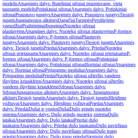
modelis
Atsarginės dalys: Buteliniai sifonai praustuvams, vietą
taupantis modelis
Potinkiniai sifonai
Atsarginės dalys: Potinkiniai
sifonai
Praustuvo jungtys
Atsarginės dalys: Praustuvo jungtys
Tiesioji
jungtis
Jungiamosios alkūnės
Dangčiai
Tarpinės
Persiliejimo
vamzdžiai
Prailginimai
Įjungimai
Nuotekų sifonai
plautuvėms
Atsarginės dalys: Nuotekų sifonai plautuvėms
P-formos
sifonai
Atsarginės dalys: P-formos sifonai
Plautuvės
jungtys
Atsarginės dalys: Plautuvės jungtys
Tiesioji jungtis
Atsarginės
dalys: Tiesioji jungtis
Priedai
Atsarginės dalys: Priedai
Nuotekų
sifonai prietaisams
Atsarginės dalys: Nuotekų sifonai prietaisams
P-
formos sifonai
Atsarginės dalys: P-formos sifonai
Potinkiniai
sifonai
Atsarginės dalys: Potinkiniai sifonai
Išoriniai sifonai
Atsarginės
dalys: Išoriniai sifonai
Prijungimo moduliai
Atsarginės dalys:
Prijungimo moduliai
Priedai
Nuotekų sifonai užteršto vandens
išpylimo kriauklėms
Atsarginės dalys: Nuotekų sifonai užteršto
vandens išpylimo kriauklėms
Sifonai
Atsarginės dalys:
Sifonai
Jungiamosios alkūnės
Atsarginės dalys: Jungiamosios
alkūnės
Tiesioji jungtis
Atsarginės dalys: Tiesioji jungtis
Išleidimo
vožtuvai
Atsarginės dalys: Išleidimo vožtuvai
Priedai
Atsarginės
dalys: Priedai
Dušai ir vonios
Dušai
Dušo grindų nuotekų
sistema
Atsarginės dalys: Dušo grindų nuotekų sistema
Dušo
latakai
Atsarginės dalys: Dušo latakai
Priedai dušo
latakams
Atsarginės dalys: Priedai dušo latakams
Dušo paviršiaus
sifonai
Atsarginės dalys: Dušo paviršiaus sifonai
Dušo trapų
priedai
Atsarginės dalys: Dušo trapų priedai
Sieniniai dušo