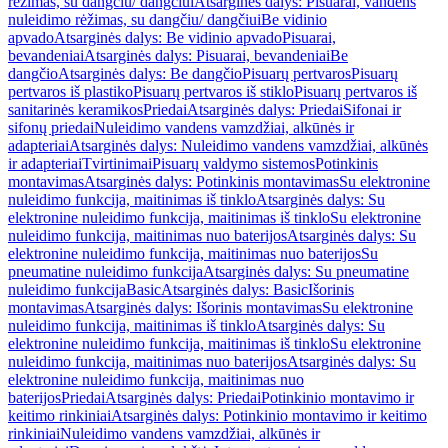
rėžimas, su dangčiu/ dangčiui
Atsarginės dalys: Pisuarai, vandens
nuleidimo rėžimas, su dangčiu/ dangčiui
Be vidinio
apvado
Atsarginės dalys: Be vidinio apvado
Pisuarai,
bevandeniai
Atsarginės dalys: Pisuarai, bevandeniai
Be
dangčio
Atsarginės dalys: Be dangčio
Pisuarų pertvaros
Pisuarų
pertvaros iš plastiko
Pisuarų pertvaros iš stiklo
Pisuarų pertvaros iš
sanitarinės keramikos
Priedai
Atsarginės dalys: Priedai
Sifonai ir
sifonų priedai
Nuleidimo vandens vamzdžiai, alkūnės ir
adapteriai
Atsarginės dalys: Nuleidimo vandens vamzdžiai, alkūnės
ir adapteriai
Tvirtinimai
Pisuarų valdymo sistemos
Potinkinis
montavimas
Atsarginės dalys: Potinkinis montavimas
Su elektronine
nuleidimo funkcija, maitinimas iš tinklo
Atsarginės dalys: Su
elektronine nuleidimo funkcija, maitinimas iš tinklo
Su elektronine
nuleidimo funkcija, maitinimas nuo baterijos
Atsarginės dalys: Su
elektronine nuleidimo funkcija, maitinimas nuo baterijos
Su
pneumatine nuleidimo funkcija
Atsarginės dalys: Su pneumatine
nuleidimo funkcija
Basic
Atsarginės dalys: Basic
Išorinis
montavimas
Atsarginės dalys: Išorinis montavimas
Su elektronine
nuleidimo funkcija, maitinimas iš tinklo
Atsarginės dalys: Su
elektronine nuleidimo funkcija, maitinimas iš tinklo
Su elektronine
nuleidimo funkcija, maitinimas nuo baterijos
Atsarginės dalys: Su
elektronine nuleidimo funkcija, maitinimas nuo
baterijos
Priedai
Atsarginės dalys: Priedai
Potinkinio montavimo ir
keitimo rinkiniai
Atsarginės dalys: Potinkinio montavimo ir keitimo
rinkiniai
Nuleidimo vandens vamzdžiai, alkūnės ir