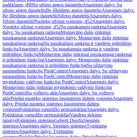
padėklams, d90
Su sifono angos dangteliu
Atsarginės dalys: Su
sifono angos dangteliu
Be išleidimo angos dangtelio
Atsarginės dalys:
Be išleidimo angos dangtelio
Sifono dangtelis
Atsarginės dalys:
Sifono dangtelis
Nuotekų sifonai vonioms, d52
Atsarginės dalys:
Nuotekų sifonai vonioms, d52
Su pasukamąja rankena
Atsarginės
dalys: Su pasukamąja rankena
Montavimo dalių rinkiniai
pasukamajai rankenai
Atsarginės dalys: Montavimo dalių rinkiniai
pasukamajai rankenai
Su pasukamąja rankena ir vandens prileidimo
funkcija
Atsarginės dalys: Su pasukamąja rankena ir vandens
prileidimo funkcija
Montavimo dalių rinkiniai pasukamajai rankenai
ir prileidimo funkcijai
Atsarginės dalys: Montavimo dalių rinkiniai
pasukamajai rankenai ir prileidimo funkcijai
Su uždarymo
paspaudimu funkcija PushControl
Atsarginės dalys: Su uždarymo
paspaudimu funkcija PushControl
Montavimo dalių rinkiniai
mygtukinio valdymo funkcijai PushControl
Atsarginės dalys:
Montavimo dalių rinkiniai mygtukinio valdymo funkcijai
PushControl
Su vožtuvo akle
Atsarginės dalys: Su vožtuvo
akle
Priedai nuotekų sistemos fasoninėms dalims vonioms
Atsarginės
dalys: Priedai nuotekų sistemos fasoninėms dalims
vonioms
Potinkiniai vamzdžio pertraukikliai
Atsarginės dalys:
Potinkiniai vamzdžio pertraukikliai
Vandens tiekimo
jungtys
Potinkinės sistemos
Geberit Duofix
Sieninės
sistemos
Atsarginės dalys: Sieninės sistemos
Tvirtinimo
sistemos
Atsarginės dalys: Tvirtinimo
sistemos
Plokštės
Priedai
Atsarginės dalys: Priedai
Potinkiniai