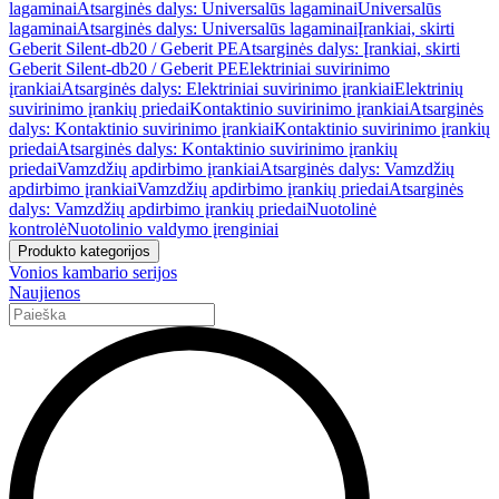
lagaminai
Atsarginės dalys: Universalūs lagaminai
Universalūs
lagaminai
Atsarginės dalys: Universalūs lagaminai
Įrankiai, skirti
Geberit Silent-db20 / Geberit PE
Atsarginės dalys: Įrankiai, skirti
Geberit Silent-db20 / Geberit PE
Elektriniai suvirinimo
įrankiai
Atsarginės dalys: Elektriniai suvirinimo įrankiai
Elektrinių
suvirinimo įrankių priedai
Kontaktinio suvirinimo įrankiai
Atsarginės
dalys: Kontaktinio suvirinimo įrankiai
Kontaktinio suvirinimo įrankių
priedai
Atsarginės dalys: Kontaktinio suvirinimo įrankių
priedai
Vamzdžių apdirbimo įrankiai
Atsarginės dalys: Vamzdžių
apdirbimo įrankiai
Vamzdžių apdirbimo įrankių priedai
Atsarginės
dalys: Vamzdžių apdirbimo įrankių priedai
Nuotolinė
kontrolė
Nuotolinio valdymo įrenginiai
Produkto kategorijos
Vonios kambario serijos
Naujienos