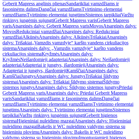
Geberit Mapress anglinis plienas
Sandarikliai vamzdžiams ir
fasoninėms dalims
Dangčiai vamzdžiams
Tvirtinimo elementai
vamzdžiams
Tvirtinimo elementai jungtims
Sistemos tarpikliai
Varžtų
rinkinys jungėmis sujungti
Geberit Mapress varis
Geberit Mapress
varis
Atsarginės dalys: Geberit Mapress varis
Movos
Atsarginės dalys:
Movos
Redukciniai vamzdžiai
Atsarginės dalys: Redukciniai
vamzdžiai
Alkūnės
Atsarginės dalys: Alkūnės
Trišakiai
Atsarginės
dalys: Trišakiai
„Vamzdis vamzdyje“ karšto vandens cirkuliacijos
sistema
Atsarginės dalys: „Vamzdis vamzdyje“ karšto vandens
cirkuliacijos sistema
Kryžmės
Atsarginės dalys:
Kryžmės
Neišardomieji adapteriai
Atsarginės dalys: Neišardomieji
adapteriai
Adapteriai ir jungtys, išardomieji
Atsarginės dalys:
Adapteriai ir jungtys, išardomieji
Kamščiai
Atsarginės dalys:
Kamščiai
Jungtys
Atsarginės dalys: Jungtys
Trišakiai šildymo
sistemai
Atsarginės dalys: Trišakiai šildymo sistemai
Šildymo
sistemos jungtys
Atsarginės dalys: Šildymo sistemos jungtys
Priedai
Geberit Mapress varis
Atsarginės dalys: Priedai Geberit Mapress
varis
Sandarikliai vamzdžiams ir fasoninėms dalims
Dangčiai
vamzdžiams
Tvirtinimo elementai vamzdžiams
Tvirtinimo elementai
jungtims
Atsarginės dalys: Tvirtinimo elementai jungtims
Sistemos
tarpikliai
Varžtų rinkinys jungėmis sujungti
Geberit higienos
sistema
Higieniniai nuleidimo mazgai
Atsarginės dalys: Higieniniai
nuleidimo mazgai
Bakelis ir WC nuleidimo valdymo sistema su
higieniniu plovimu
Atsarginės dalys: Bakelis ir WC nuleidimo
valdymo sistema su higieniniu plovimu
Įmontuojamieji higienos