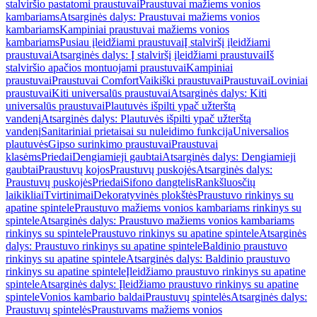
stalviršio pastatomi praustuvai
Praustuvai mažiems vonios
kambariams
Atsarginės dalys: Praustuvai mažiems vonios
kambariams
Kampiniai praustuvai mažiems vonios
kambariams
Pusiau įleidžiami praustuvai
Į stalviršį įleidžiami
praustuvai
Atsarginės dalys: Į stalviršį įleidžiami praustuvai
Iš
stalviršio apačios montuojami praustuvai
Kampiniai
praustuvai
Praustuvai Comfort
Vaikiški praustuvai
Praustuvai
Loviniai
praustuvai
Kiti universalūs praustuvai
Atsarginės dalys: Kiti
universalūs praustuvai
Plautuvės išpilti ypač užterštą
vandenį
Atsarginės dalys: Plautuvės išpilti ypač užterštą
vandenį
Sanitariniai prietaisai su nuleidimo funkcija
Universalios
plautuvės
Gipso surinkimo praustuvai
Praustuvai
klasėms
Priedai
Dengiamieji gaubtai
Atsarginės dalys: Dengiamieji
gaubtai
Praustuvų kojos
Praustuvų puskojės
Atsarginės dalys:
Praustuvų puskojės
Priedai
Sifono dangtelis
Rankšluosčių
laikikliai
Tvirtinimai
Dekoratyvinės plokštės
Praustuvo rinkinys su
apatine spintele
Praustuvo mažiems vonios kambariams rinkinys su
spintele
Atsarginės dalys: Praustuvo mažiems vonios kambariams
rinkinys su spintele
Praustuvo rinkinys su apatine spintele
Atsarginės
dalys: Praustuvo rinkinys su apatine spintele
Baldinio praustuvo
rinkinys su apatine spintele
Atsarginės dalys: Baldinio praustuvo
rinkinys su apatine spintele
Įleidžiamo praustuvo rinkinys su apatine
spintele
Atsarginės dalys: Įleidžiamo praustuvo rinkinys su apatine
spintele
Vonios kambario baldai
Praustuvų spintelės
Atsarginės dalys:
Praustuvų spintelės
Praustuvams mažiems vonios