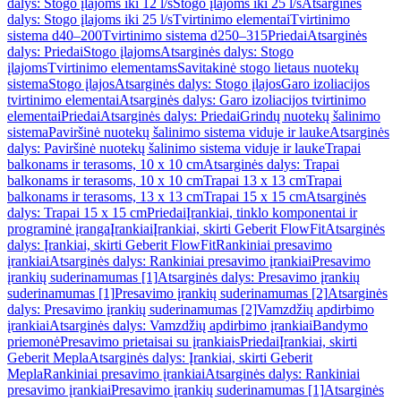
dalys: Stogo įlajoms iki 12 l/s
Stogo įlajoms iki 25 l/s
Atsarginės
dalys: Stogo įlajoms iki 25 l/s
Tvirtinimo elementai
Tvirtinimo
sistema d40–200
Tvirtinimo sistema d250–315
Priedai
Atsarginės
dalys: Priedai
Stogo įlajoms
Atsarginės dalys: Stogo
įlajoms
Tvirtinimo elementams
Savitakinė stogo lietaus nuotekų
sistema
Stogo įlajos
Atsarginės dalys: Stogo įlajos
Garo izoliacijos
tvirtinimo elementai
Atsarginės dalys: Garo izoliacijos tvirtinimo
elementai
Priedai
Atsarginės dalys: Priedai
Grindų nuotekų šalinimo
sistema
Paviršinė nuotekų šalinimo sistema viduje ir lauke
Atsarginės
dalys: Paviršinė nuotekų šalinimo sistema viduje ir lauke
Trapai
balkonams ir terasoms, 10 x 10 cm
Atsarginės dalys: Trapai
balkonams ir terasoms, 10 x 10 cm
Trapai 13 x 13 cm
Trapai
balkonams ir terasoms, 13 x 13 cm
Trapai 15 x 15 cm
Atsarginės
dalys: Trapai 15 x 15 cm
Priedai
Įrankiai, tinklo komponentai ir
programinė įranga
Įrankiai
Įrankiai, skirti Geberit FlowFit
Atsarginės
dalys: Įrankiai, skirti Geberit FlowFit
Rankiniai presavimo
įrankiai
Atsarginės dalys: Rankiniai presavimo įrankiai
Presavimo
įrankių suderinamumas [1]
Atsarginės dalys: Presavimo įrankių
suderinamumas [1]
Presavimo įrankių suderinamumas [2]
Atsarginės
dalys: Presavimo įrankių suderinamumas [2]
Vamzdžių apdirbimo
įrankiai
Atsarginės dalys: Vamzdžių apdirbimo įrankiai
Bandymo
priemonė
Presavimo prietaisai su įrankiais
Priedai
Įrankiai, skirti
Geberit Mepla
Atsarginės dalys: Įrankiai, skirti Geberit
Mepla
Rankiniai presavimo įrankiai
Atsarginės dalys: Rankiniai
presavimo įrankiai
Presavimo įrankių suderinamumas [1]
Atsarginės