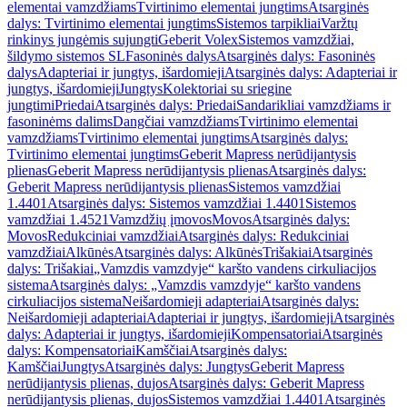
elementai vamzdžiams
Tvirtinimo elementai jungtims
Atsarginės
dalys: Tvirtinimo elementai jungtims
Sistemos tarpikliai
Varžtų
rinkinys jungėmis sujungti
Geberit Volex
Sistemos vamzdžiai,
šildymo sistemos SL
Fasoninės dalys
Atsarginės dalys: Fasoninės
dalys
Adapteriai ir jungtys, išardomieji
Atsarginės dalys: Adapteriai ir
jungtys, išardomieji
Jungtys
Kolektoriai su sriegine
jungtimi
Priedai
Atsarginės dalys: Priedai
Sandarikliai vamzdžiams ir
fasoninėms dalims
Dangčiai vamzdžiams
Tvirtinimo elementai
vamzdžiams
Tvirtinimo elementai jungtims
Atsarginės dalys:
Tvirtinimo elementai jungtims
Geberit Mapress nerūdijantysis
plienas
Geberit Mapress nerūdijantysis plienas
Atsarginės dalys:
Geberit Mapress nerūdijantysis plienas
Sistemos vamzdžiai
1.4401
Atsarginės dalys: Sistemos vamzdžiai 1.4401
Sistemos
vamzdžiai 1.4521
Vamzdžių įmovos
Movos
Atsarginės dalys:
Movos
Redukciniai vamzdžiai
Atsarginės dalys: Redukciniai
vamzdžiai
Alkūnės
Atsarginės dalys: Alkūnės
Trišakiai
Atsarginės
dalys: Trišakiai
„Vamzdis vamzdyje“ karšto vandens cirkuliacijos
sistema
Atsarginės dalys: „Vamzdis vamzdyje“ karšto vandens
cirkuliacijos sistema
Neišardomieji adapteriai
Atsarginės dalys:
Neišardomieji adapteriai
Adapteriai ir jungtys, išardomieji
Atsarginės
dalys: Adapteriai ir jungtys, išardomieji
Kompensatoriai
Atsarginės
dalys: Kompensatoriai
Kamščiai
Atsarginės dalys:
Kamščiai
Jungtys
Atsarginės dalys: Jungtys
Geberit Mapress
nerūdijantysis plienas, dujos
Atsarginės dalys: Geberit Mapress
nerūdijantysis plienas, dujos
Sistemos vamzdžiai 1.4401
Atsarginės