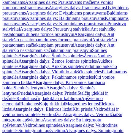
kambariams
Atsarginės dalys: Praustuvams mažiems vonios
kambariams
Praustuvams
Atsarginės dalys: Praustuvams
Dvigubiems
praustuvams
Atsarginės dalys: Dvigubiems praustuvams
Baldiniams
praustuvams
Atsarginės dalys: Baldiniams praustuvams
Kampiniams
praustuvams
Atsarginės dalys: Kampiniams praustuvams
Praustuvų
stalviršiai
Atsarginės dalys: Praustuvų stalviršiai
Ant stalviršio
pastatomam dubens formos praustuvui
Atsarginės dalys: Ant
stalviršio pastatomam dubens formos praustuvui
Ant stalviršio
pastatomam stačiakampiam praustuvui
Atsarginės dalys: Ant
stalviršio pastatomam stačiakampiam praustuvui
Šoninės
spintelės
Atsarginės dalys: Šoninės spintelės
Žemos šoninės
spintelės
Atsarginės dalys: Žemos šoninės spintelės
Aukštos
spintelės
Atsarginės dalys: Aukštos spintelės
Vidutinio aukščio
spintelės
Atsarginės dalys: Vidutinio aukščio spintelės
Pakabinamos
spintelės
Atsarginės dalys: Pakabinamos spintelės
Kiti vonios
kambario baldai
Atsarginės dalys: Kiti vonios kambario
baldai
Sieninės lentynos
Atsarginės dalys: Sieninės
lentynos
Priedai
Atsarginės dalys: Priedai
Stalčių įdėklai ir
dėžutės
Rankšluosčių laikikliai ir kabliukai
Apšvietimo
elementai
Rankenos
Kojų rinkiniai
Magnetinės lentos
Elektros
lizdai
Atsarginės dalys: Elektros lizdai
Kiti priedai
Veidrodžiai ir
veidrodinės spintelės
Veidrodžiai
Atsarginės dalys: Veidrodžiai
Su
integruotu apšvietimu
Atsarginės dalys: Su integruotu
apšvietimu
Veidrodinės spintelės
Atsarginės dalys: Veidrodinės
spintelės
Su integruotu apšvietimu
Atsarginės dalys: Su integruotu