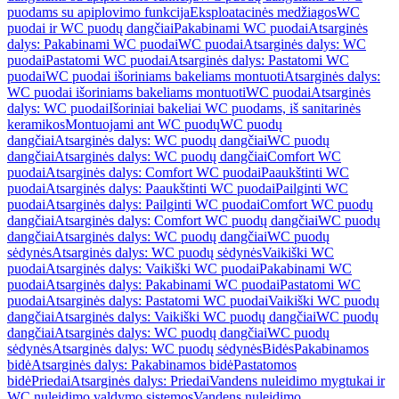
puodams su apiplovimo funkcija
Eksploatacinės medžiagos
WC
puodai ir WC puodų dangčiai
Pakabinami WC puodai
Atsarginės
dalys: Pakabinami WC puodai
WC puodai
Atsarginės dalys: WC
puodai
Pastatomi WC puodai
Atsarginės dalys: Pastatomi WC
puodai
WC puodai išoriniams bakeliams montuoti
Atsarginės dalys:
WC puodai išoriniams bakeliams montuoti
WC puodai
Atsarginės
dalys: WC puodai
Išoriniai bakeliai WC puodams, iš sanitarinės
keramikos
Montuojami ant WC puodų
WC puodų
dangčiai
Atsarginės dalys: WC puodų dangčiai
WC puodų
dangčiai
Atsarginės dalys: WC puodų dangčiai
Comfort WC
puodai
Atsarginės dalys: Comfort WC puodai
Paaukštinti WC
puodai
Atsarginės dalys: Paaukštinti WC puodai
Pailginti WC
puodai
Atsarginės dalys: Pailginti WC puodai
Comfort WC puodų
dangčiai
Atsarginės dalys: Comfort WC puodų dangčiai
WC puodų
dangčiai
Atsarginės dalys: WC puodų dangčiai
WC puodų
sėdynės
Atsarginės dalys: WC puodų sėdynės
Vaikiški WC
puodai
Atsarginės dalys: Vaikiški WC puodai
Pakabinami WC
puodai
Atsarginės dalys: Pakabinami WC puodai
Pastatomi WC
puodai
Atsarginės dalys: Pastatomi WC puodai
Vaikiški WC puodų
dangčiai
Atsarginės dalys: Vaikiški WC puodų dangčiai
WC puodų
dangčiai
Atsarginės dalys: WC puodų dangčiai
WC puodų
sėdynės
Atsarginės dalys: WC puodų sėdynės
Bidės
Pakabinamos
bidė
Atsarginės dalys: Pakabinamos bidė
Pastatomos
bidė
Priedai
Atsarginės dalys: Priedai
Vandens nuleidimo mygtukai ir
WC nuleidimo valdymo sistemos
Vandens nuleidimo