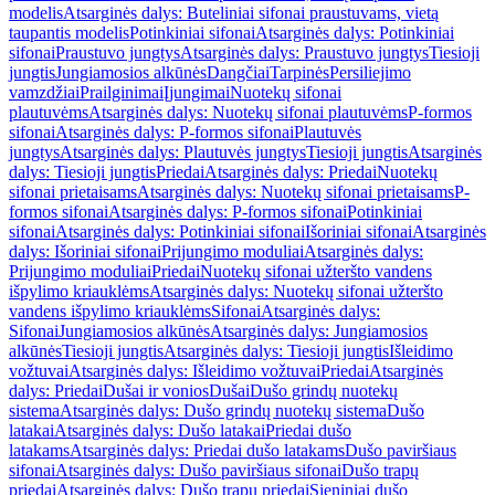
modelis
Atsarginės dalys: Buteliniai sifonai praustuvams, vietą
taupantis modelis
Potinkiniai sifonai
Atsarginės dalys: Potinkiniai
sifonai
Praustuvo jungtys
Atsarginės dalys: Praustuvo jungtys
Tiesioji
jungtis
Jungiamosios alkūnės
Dangčiai
Tarpinės
Persiliejimo
vamzdžiai
Prailginimai
Įjungimai
Nuotekų sifonai
plautuvėms
Atsarginės dalys: Nuotekų sifonai plautuvėms
P-formos
sifonai
Atsarginės dalys: P-formos sifonai
Plautuvės
jungtys
Atsarginės dalys: Plautuvės jungtys
Tiesioji jungtis
Atsarginės
dalys: Tiesioji jungtis
Priedai
Atsarginės dalys: Priedai
Nuotekų
sifonai prietaisams
Atsarginės dalys: Nuotekų sifonai prietaisams
P-
formos sifonai
Atsarginės dalys: P-formos sifonai
Potinkiniai
sifonai
Atsarginės dalys: Potinkiniai sifonai
Išoriniai sifonai
Atsarginės
dalys: Išoriniai sifonai
Prijungimo moduliai
Atsarginės dalys:
Prijungimo moduliai
Priedai
Nuotekų sifonai užteršto vandens
išpylimo kriauklėms
Atsarginės dalys: Nuotekų sifonai užteršto
vandens išpylimo kriauklėms
Sifonai
Atsarginės dalys:
Sifonai
Jungiamosios alkūnės
Atsarginės dalys: Jungiamosios
alkūnės
Tiesioji jungtis
Atsarginės dalys: Tiesioji jungtis
Išleidimo
vožtuvai
Atsarginės dalys: Išleidimo vožtuvai
Priedai
Atsarginės
dalys: Priedai
Dušai ir vonios
Dušai
Dušo grindų nuotekų
sistema
Atsarginės dalys: Dušo grindų nuotekų sistema
Dušo
latakai
Atsarginės dalys: Dušo latakai
Priedai dušo
latakams
Atsarginės dalys: Priedai dušo latakams
Dušo paviršiaus
sifonai
Atsarginės dalys: Dušo paviršiaus sifonai
Dušo trapų
priedai
Atsarginės dalys: Dušo trapų priedai
Sieniniai dušo