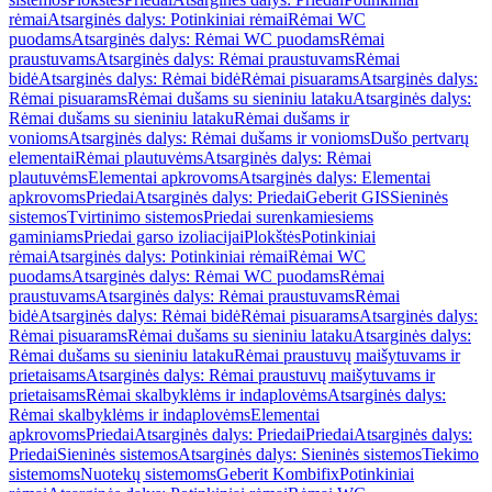
rėmai
Atsarginės dalys: Potinkiniai rėmai
Rėmai WC
puodams
Atsarginės dalys: Rėmai WC puodams
Rėmai
praustuvams
Atsarginės dalys: Rėmai praustuvams
Rėmai
bidė
Atsarginės dalys: Rėmai bidė
Rėmai pisuarams
Atsarginės dalys:
Rėmai pisuarams
Rėmai dušams su sieniniu lataku
Atsarginės dalys:
Rėmai dušams su sieniniu lataku
Rėmai dušams ir
vonioms
Atsarginės dalys: Rėmai dušams ir vonioms
Dušo pertvarų
elementai
Rėmai plautuvėms
Atsarginės dalys: Rėmai
plautuvėms
Elementai apkrovoms
Atsarginės dalys: Elementai
apkrovoms
Priedai
Atsarginės dalys: Priedai
Geberit GIS
Sieninės
sistemos
Tvirtinimo sistemos
Priedai surenkamiesiems
gaminiams
Priedai garso izoliacijai
Plokštės
Potinkiniai
rėmai
Atsarginės dalys: Potinkiniai rėmai
Rėmai WC
puodams
Atsarginės dalys: Rėmai WC puodams
Rėmai
praustuvams
Atsarginės dalys: Rėmai praustuvams
Rėmai
bidė
Atsarginės dalys: Rėmai bidė
Rėmai pisuarams
Atsarginės dalys:
Rėmai pisuarams
Rėmai dušams su sieniniu lataku
Atsarginės dalys:
Rėmai dušams su sieniniu lataku
Rėmai praustuvų maišytuvams ir
prietaisams
Atsarginės dalys: Rėmai praustuvų maišytuvams ir
prietaisams
Rėmai skalbyklėms ir indaplovėms
Atsarginės dalys:
Rėmai skalbyklėms ir indaplovėms
Elementai
apkrovoms
Priedai
Atsarginės dalys: Priedai
Priedai
Atsarginės dalys:
Priedai
Sieninės sistemos
Atsarginės dalys: Sieninės sistemos
Tiekimo
sistemoms
Nuotekų sistemoms
Geberit Kombifix
Potinkiniai