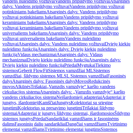
vandens nuleidimo vožtuvai
Vandens pripildymo vožtuvai
Atsarginės
dalys: Vandens pripildymo vožtuvai
Vandens pripildymo vožtuvai
potinkiniams bakeliams
Atsarginės dalys: Vandens pripildymo
vožtuvai potinkiniams bakeliams
Vandens pripildymo vožtuvai
keraminiams bakeliams
Atsarginės dalys: Vandens pripildymo
vožtuvai keraminiams bakeliams
Vandens pripildymo vožtuvai
universaliems bakeliams
Atsarginės dalys: Vandens pripildymo
vožtuvai universaliems bakeliams
Vandens nuleidimo
vožtuvai
Atsarginės dalys: Vandens nuleidimo vožtuvai
Dviejų kiekių
nuleidimo funkcija
Atsarginės dalys: Dviejų kiekių nuleidimo
funkcija
Vidaus mechanizmai
Atsarginės dalys: Vidaus
mechanizmai
Dviejų kiekių nuleidimo funkcija
Atsarginės dalys:
Dviejų kiekių nuleidimo funkcija
Priedai
Mygtukai
Tiekimo
sistemos
Geberit FlowFit
Sistemos vamzdžiai ML
Sistemos
vamzdžiai, šildymo sistemos ML
SL Sistemos vamzdžiai
Fasoninės
dalys
Atsarginės dalys: Fasoninės dalys
Movos
Redukcinės
movos
Alkūnės
Trišakiai
„Vamzdis vamzdyje“ karšto vandens
cirkuliacijos sistema
Atsarginės dalys: „Vamzdis vamzdyje“ karšto
vandens cirkuliacijos sistema
Neišardomieji adapteriai
Adapteriai ir
jungtys, išardomieji
Kamščiai
Jungtys
Kolektoriai su sriegine
jungtimi
Kolektorius su presavimo jungtimi
Trišakiai šildymo
sistemai
Adapteriai ir jungtys šildymo sistemai, išardomosios
Šildymo
sistemos jungtys
Priedai
Sandarikliai vamzdžiams ir fasoninėms
dalims
Fasoninių dalių sandarikliai
Dangčiai vamzdžiams
Tvirtinimo
elementai vamzdžiams
Tvirtinimo elementai jungtims
Sistemos