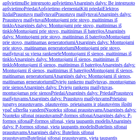
apšvietimu
Be integruoto apšvietimo
Atsarginės dalys: Be integruoto
apšvietimo
Priedai
Apšvietimo elementai
Kiti priedai
Elektros
lizdai
Praustuvų maišytuvai
Praustuvų maišytuvai
Atsarginės dalys:
Praustuvų maišytuvai
Montuojami prie stovo, maitinimas iš
tinklo
Atsarginės dalys: Montuojami prie stovo, maitinimas iš
tinklo
Montuojami prie stovo, maitinimas iš baterijos
Atsarginės
dalys: Montuojami prie stovo, maitinimas iš baterijos
Montuojami
prie stovo, maitinamas generatoriumi
Atsarginės dalys: Montuojami
prie stovo, maitinamas generatoriumi
Montuojami prie stovo,
maišytuvai su viena rankenėle
Montuojami iš sienos, maitinimas iš
tinklo
Atsarginės dalys: Montuojami iš sienos, maitinimas iš
tinklo
Montuojami iš sienos, maitinimas iš baterijos
Atsarginės dalys:
Montuojami iš sienos, maitinimas iš baterijos
Montuojami iš sienos,
maitinamas generatoriumi
Atsarginės dalys: Montuojami iš sienos,
maitinamas generatoriumi
Dviejų rankenų maišytuvas, montuojamas
prie sienos
Atsarginės dalys: Dviejų rankenų maišytuvas,
montuojamas prie sienos
Priedai
Atsarginės dalys: Priedai
Praustuvų
maišytuvams
Atsarginės dalys: Praustuvų maišytuvams
Prietaisų
jungtys praustuvams, plautuvėms, prietaisams ir plautuvėms išpilti
ypač užterštą vandenį
Nuotekų sifonai praustuvams
Atsarginės dalys:
Nuotekų sifonai praustuvams
P-formos sifonai
Atsarginės dalys: P-
formos sifonai
P-formos sifonai, vietą taupantis modelis
Atsarginės
dalys: P-formos sifonai, vietą taupantis modelis
Butelinis sifonai
praustuvams
Atsarginės dalys: Butelinis sifonai
praustuvams
Buteliniai sifonai praustuvams, vietą taupantis