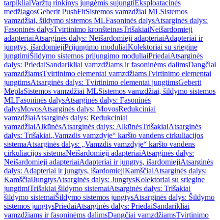
tarpikliai
Varžtų rinkinys jungėmis sujungti
Eksploatacinės
medžiagos
Geberit PushFit
Sistemos vamzdžiai ML
Sistemos
vamzdžiai, šildymo sistemos ML
Fasoninės dalys
Atsarginės dalys:
Fasoninės dalys
Tvirtinimo kronšteinas
Trišakiai
Neišardomieji
adapteriai
Atsarginės dalys: Neišardomieji adapteriai
Adapteriai ir
jungtys, išardomieji
Prijungimo moduliai
Kolektoriai su sriegine
jungtimi
Šildymo sistemos prijungimo moduliai
Priedai
Atsarginės
dalys: Priedai
Sandarikliai vamzdžiams ir fasoninėms dalims
Dangčiai
vamzdžiams
Tvirtinimo elementai vamzdžiams
Tvirtinimo elementai
jungtims
Atsarginės dalys: Tvirtinimo elementai jungtims
Geberit
Mepla
Sistemos vamzdžiai ML
Sistemos vamzdžiai, šildymo sistemos
ML
Fasoninės dalys
Atsarginės dalys: Fasoninės
dalys
Movos
Atsarginės dalys: Movos
Redukciniai
vamzdžiai
Atsarginės dalys: Redukciniai
vamzdžiai
Alkūnės
Atsarginės dalys: Alkūnės
Trišakiai
Atsarginės
dalys: Trišakiai
„Vamzdis vamzdyje“ karšto vandens cirkuliacijos
sistema
Atsarginės dalys: „Vamzdis vamzdyje“ karšto vandens
cirkuliacijos sistema
Neišardomieji adapteriai
Atsarginės dalys:
Neišardomieji adapteriai
Adapteriai ir jungtys, išardomieji
Atsarginės
dalys: Adapteriai ir jungtys, išardomieji
Kamščiai
Atsarginės dalys:
Kamščiai
Jungtys
Atsarginės dalys: Jungtys
Kolektoriai su sriegine
jungtimi
Trišakiai šildymo sistemai
Atsarginės dalys: Trišakiai
šildymo sistemai
Šildymo sistemos jungtys
Atsarginės dalys: Šildymo
sistemos jungtys
Priedai
Atsarginės dalys: Priedai
Sandarikliai
vamzdžiams ir fasoninėms dalims
Dangčiai vamzdžiams
Tvirtinimo