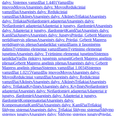
dalys: Sistemos vamzdžiai 1.4401
Vamzdžių
įmovos
Movos
Atsarginės dalys: Movos
Redukciniai
vamzdžiai
Atsarginės dalys: Redukciniai
vamzdžiai
Alkūnės
Atsarginės dalys: Alkūnės
Trišakiai
Atsarginės
dalys: Trišakiai
Neišardomieji adapteriai
Atsarginės dalys:
Neišardomieji adapteriai
Adapteriai ir jungtys, išardomieji
Atsarginės
dalys: Adapteriai ir jungtys, išardomieji
Kamščiai
Atsarginės dalys:
Kamščiai
Jungtys
Atsarginės dalys: Jungtys
Priedai, Geberit Mapress
nerūdijantysis plienas
Atsarginės dalys: Priedai, Geberit Mapress
nerūdijantysis plienas
Sandarikliai vamzdžiams ir fasoninėms
dalims
Tvirtinimo elementai vamzdžiams
Tvirtinimo elementai
jungtims
Atsarginės dalys: Tvirtinimo elementai jungtims
Sistemos
tarpikliai
Varžtų rinkinys jungėmis sujungti
Geberit Mapress anglinis
plienas
Geberit Mapress anglinis plienas
Atsarginės dalys: Geberit
Mapress anglinis plienas
Sistemos vamzdžiai 1.0034
Sistemos
vamzdžiai 1.0215
Vamzdžių įmovos
Movos
Atsarginės dalys:
Movos
Redukciniai vamzdžiai
Atsarginės dalys: Redukciniai
vamzdžiai
Alkūnės
Atsarginės dalys: Alkūnės
Trišakiai
Atsarginės
dalys: Trišakiai
Kryžmės
Atsarginės dalys: Kryžmės
Neišardomieji
adapteriai
Atsarginės dalys: Neišardomieji adapteriai
Adapteriai ir
jungtys, išardomieji
Atsarginės dalys: Adapteriai ir jungtys,
išardomieji
Kompensatoriai
Atsarginės dalys:
Kompensatoriai
Kamščiai
Atsarginės dalys: Kamščiai
Trišakiai
šildymo sistemai
Atsarginės dalys: Trišakiai šildymo sistemai
Šildymo
sistemos jungtys
Atsarginės dalys: Šildymo sistemos jungtys
Priedai,