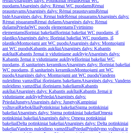
rėmai
Atsarginės dalys: Potinkiniai rėmai
Rėmai WC
puodams
Atsarginės dalys: Rėmai WC puodams
Rėmai
praustuvams
Atsarginės dalys: Rėmai praustuvams
Rėmai
bidė
Atsarginės dalys: Rėmai bidė
Rėmai pisuarams
Atsarginės dalys:
Rėmai pisuarams
Rėmai dušams
Atsarginės dalys: Rėmai
dušams
Priedai
WC puodų elementams
Tvirtinimo
elementams
Išoriniai bakeliai
Išoriniai bakeliai WC puodams, iš
plastiko
Atsarginės dalys: Išoriniai bakeliai WC puodams, iš
plastiko
Montuojami ant WC puodų
Atsarginės dalys: Montuojami
ant WC puodų
Kabantis aukštai
Atsarginės dalys: Kabantis
aukštai
Kabantis žemai ir vidutiniame aukštyje
Atsarginės dalys:
Kabantis žemai ir vidutiniame aukštyje
Išoriniai bakeliai WC
puodams, iš sanitarinės keramikos
Atsarginės dalys: Išoriniai bakeliai
WC puodams, iš sanitarinės keramikos
Montuojami ant WC
puodų
Atsarginės dalys: Montuojami ant WC puodų
Vandens
nuleidimo vamzdžiai išoriniams bakeliams
Atsarginės dalys: Vandens
nuleidimo vamzdžiai išoriniams bakeliams
Kabantis
aukštai
Atsarginės dalys: Kabantis aukštai
Kabantis žemai ir
vidutiniame aukštyje
Priedai
Atsarginės dalys:
Priedai
Jungtys
Atsarginės dalys: Jungtys
Kampiniai
vožtuvai
Riebokšliai
Potinkiniai bakeliai
Sigma potinkiniai
bakeliai
Atsarginės dalys: Sigma potinkiniai bakeliai
Omega
potinkiniai bakeliai
Atsarginės dalys: Omega potinkiniai
bakeliai
Delta potinkiniai bakeliai
Atsarginės dalys: Delta potinkiniai
bakeliai
Vandens nuleidimo vamzdžiai
Priedai
Pripildymo vožtuvai ir