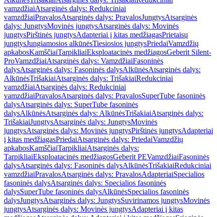
vamzdžiai
Atsarginės dalys: Redukciniai
vamzdžiai
Pravalos
Atsarginės dalys: Pravalos
Jungtys
Atsarginės
dalys: Jungtys
Movinės jungtys
Atsarginės dalys: Movinės
jungtys
Pirštinės jungtys
Adapteriai į kitas medžiagas
Prietaisų
jungtys
Jungiamosios alkūnės
Tiesiosios jungtys
Priedai
Vamzdžių
apkabos
Kamščiai
Tarpikliai
Eksploatacinės medžiagos
Geberit Silent-
Pro
Vamzdžiai
Atsarginės dalys: Vamzdžiai
Fasoninės
dalys
Atsarginės dalys: Fasoninės dalys
Alkūnės
Atsarginės dalys:
Alkūnės
Trišakiai
Atsarginės dalys: Trišakiai
Redukciniai
vamzdžiai
Atsarginės dalys: Redukciniai
vamzdžiai
Pravalos
Atsarginės dalys: Pravalos
SuperTube fasoninės
dalys
Atsarginės dalys: SuperTube fasoninės
dalys
Alkūnės
Atsarginės dalys: Alkūnės
Trišakiai
Atsarginės dalys:
Trišakiai
Jungtys
Atsarginės dalys: Jungtys
Movinės
jungtys
Atsarginės dalys: Movinės jungtys
Pirštinės jungtys
Adapteriai
į kitas medžiagas
Priedai
Atsarginės dalys: Priedai
Vamzdžių
apkabos
Kamščiai
Tarpikliai
Atsarginės dalys:
Tarpikliai
Eksploatacinės medžiagos
Geberit PE
Vamzdžiai
Fasoninės
dalys
Atsarginės dalys: Fasoninės dalys
Alkūnės
Trišakiai
Redukciniai
vamzdžiai
Pravalos
Atsarginės dalys: Pravalos
Adapteriai
Specialios
fasoninės dalys
Atsarginės dalys: Specialios fasoninės
dalys
SuperTube fasoninės dalys
Alkūnės
Specialios fasoninės
dalys
Jungtys
Atsarginės dalys: Jungtys
Suvirinamos jungtys
Movinės
jungtys
Atsarginės dalys: Movinės jungtys
Adapteriai į kitas