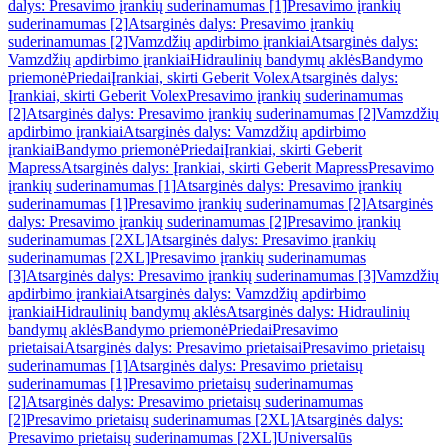
dalys: Presavimo įrankių suderinamumas [1]
Presavimo įrankių
suderinamumas [2]
Atsarginės dalys: Presavimo įrankių
suderinamumas [2]
Vamzdžių apdirbimo įrankiai
Atsarginės dalys:
Vamzdžių apdirbimo įrankiai
Hidraulinių bandymų aklės
Bandymo
priemonė
Priedai
Įrankiai, skirti Geberit Volex
Atsarginės dalys:
Įrankiai, skirti Geberit Volex
Presavimo įrankių suderinamumas
[2]
Atsarginės dalys: Presavimo įrankių suderinamumas [2]
Vamzdžių
apdirbimo įrankiai
Atsarginės dalys: Vamzdžių apdirbimo
įrankiai
Bandymo priemonė
Priedai
Įrankiai, skirti Geberit
Mapress
Atsarginės dalys: Įrankiai, skirti Geberit Mapress
Presavimo
įrankių suderinamumas [1]
Atsarginės dalys: Presavimo įrankių
suderinamumas [1]
Presavimo įrankių suderinamumas [2]
Atsarginės
dalys: Presavimo įrankių suderinamumas [2]
Presavimo įrankių
suderinamumas [2XL]
Atsarginės dalys: Presavimo įrankių
suderinamumas [2XL]
Presavimo įrankių suderinamumas
[3]
Atsarginės dalys: Presavimo įrankių suderinamumas [3]
Vamzdžių
apdirbimo įrankiai
Atsarginės dalys: Vamzdžių apdirbimo
įrankiai
Hidraulinių bandymų aklės
Atsarginės dalys: Hidraulinių
bandymų aklės
Bandymo priemonė
Priedai
Presavimo
prietaisai
Atsarginės dalys: Presavimo prietaisai
Presavimo prietaisų
suderinamumas [1]
Atsarginės dalys: Presavimo prietaisų
suderinamumas [1]
Presavimo prietaisų suderinamumas
[2]
Atsarginės dalys: Presavimo prietaisų suderinamumas
[2]
Presavimo prietaisų suderinamumas [2XL]
Atsarginės dalys:
Presavimo prietaisų suderinamumas [2XL]
Universalūs