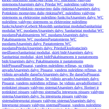
sistemoms
Atsarginės dalys: Priedai WC nuleidimo valdymo
sistemoms
Potinkinio montavimo dalių rinkiniai
Atsarginės dalys:
Potinkinio montavimo dalių rinkiniai
WC nuleidimo valdymo
sistemoms su elektronine nuleidimo funkcija
Atsarginės dalys: WC
nuleidimo valdymo sistemoms su elektronine nuleidimo
funkcija
Jungtys
Geberit Monolith sanitariniai moduliai
Sanitariniai
moduliai WC puodams
Atsarginės dalys: Sanitariniai moduliai WC
puodams
Pakabinamiems WC puodams
Atsarginės dalys:
Pakabinamiems WC puodams
Pastatomiems WC
puodams
Atsarginės dalys: Pastatomiems WC
puodams
Priedai
Atsarginės dalys: Priedai
Eksploatacinės
medžiagos
Sanitariniai moduliai, skirti bidė
Atsarginės dalys:
Sanitariniai moduliai, skirti bidė
Pakabinamoms ir pastatomoms
bidė
Atsarginės dalys: Pakabinamoms ir pastatomoms
bidė
Pisuarai
Pisuarai, vandens nuleidimo režimas, su vidiniu
apvadu
Atsarginės dalys: Pisuarai, vandens nuleidimo režimas, su
vidiniu apvadu
Be dangčio
Atsarginės dalys: Be dangčio
Pisuarai,
vandens nuleidimo režimas, be vidinio apvado
Atsarginės dalys:
Pisuarai, vandens nuleidimo režimas, be vidinio apvado
Išorinei ir
potinkinei pisuarų valdymo sistemai
Atsarginės dalys: Išorinei ir
potinkinei pisuarų valdymo sistemai
Su integruota pisuarų valdymo
sistema
Atsarginės dalys: Su integruota pisuarų valdymo
sistema
Integruotai pisuarų valdymo sistemai
Atsarginės dalys:
Integruotai pisuarų valdymo sistemai
Pisuarai, vandens nuleidimo