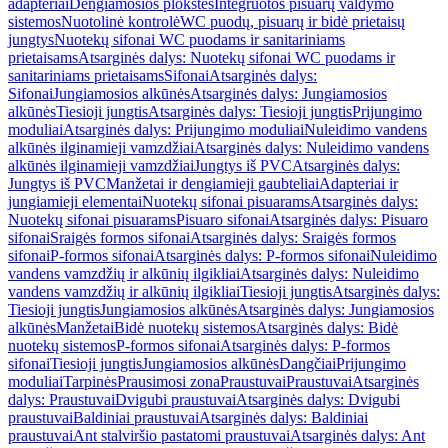
adapteriai
Dengiamosios plokštės
Integruotos pisuarų valdymo
sistemos
Nuotolinė kontrolė
WC puodų, pisuarų ir bidė prietaisų
jungtys
Nuotekų sifonai WC puodams ir sanitariniams
prietaisams
Atsarginės dalys: Nuotekų sifonai WC puodams ir
sanitariniams prietaisams
Sifonai
Atsarginės dalys:
Sifonai
Jungiamosios alkūnės
Atsarginės dalys: Jungiamosios
alkūnės
Tiesioji jungtis
Atsarginės dalys: Tiesioji jungtis
Prijungimo
moduliai
Atsarginės dalys: Prijungimo moduliai
Nuleidimo vandens
alkūnės ilginamieji vamzdžiai
Atsarginės dalys: Nuleidimo vandens
alkūnės ilginamieji vamzdžiai
Jungtys iš PVC
Atsarginės dalys:
Jungtys iš PVC
Manžetai ir dengiamieji gaubteliai
Adapteriai ir
jungiamieji elementai
Nuotekų sifonai pisuarams
Atsarginės dalys:
Nuotekų sifonai pisuarams
Pisuaro sifonai
Atsarginės dalys: Pisuaro
sifonai
Sraigės formos sifonai
Atsarginės dalys: Sraigės formos
sifonai
P-formos sifonai
Atsarginės dalys: P-formos sifonai
Nuleidimo
vandens vamzdžių ir alkūnių ilgikliai
Atsarginės dalys: Nuleidimo
vandens vamzdžių ir alkūnių ilgikliai
Tiesioji jungtis
Atsarginės dalys:
Tiesioji jungtis
Jungiamosios alkūnės
Atsarginės dalys: Jungiamosios
alkūnės
Manžetai
Bidė nuotekų sistemos
Atsarginės dalys: Bidė
nuotekų sistemos
P-formos sifonai
Atsarginės dalys: P-formos
sifonai
Tiesioji jungtis
Jungiamosios alkūnės
Dangčiai
Prijungimo
moduliai
Tarpinės
Prausimosi zona
Praustuvai
Praustuvai
Atsarginės
dalys: Praustuvai
Dvigubi praustuvai
Atsarginės dalys: Dvigubi
praustuvai
Baldiniai praustuvai
Atsarginės dalys: Baldiniai
praustuvai
Ant stalviršio pastatomi praustuvai
Atsarginės dalys: Ant