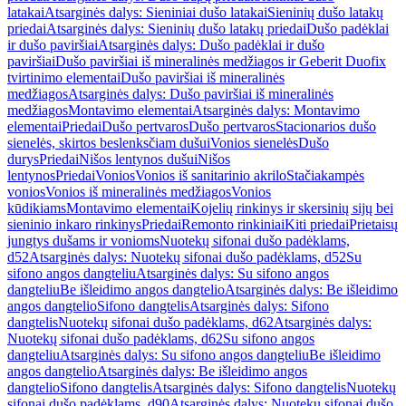
latakai
Atsarginės dalys: Sieniniai dušo latakai
Sieninių dušo latakų
priedai
Atsarginės dalys: Sieninių dušo latakų priedai
Dušo padėklai
ir dušo paviršiai
Atsarginės dalys: Dušo padėklai ir dušo
paviršiai
Dušo paviršiai iš mineralinės medžiagos ir Geberit Duofix
tvirtinimo elementai
Dušo paviršiai iš mineralinės
medžiagos
Atsarginės dalys: Dušo paviršiai iš mineralinės
medžiagos
Montavimo elementai
Atsarginės dalys: Montavimo
elementai
Priedai
Dušo pertvaros
Dušo pertvaros
Stacionarios dušo
sienelės, skirtos beslenksčiam dušui
Vonios sienelės
Dušo
durys
Priedai
Nišos lentynos dušui
Nišos
lentynos
Priedai
Vonios
Vonios iš sanitarinio akrilo
Stačiakampės
vonios
Vonios iš mineralinės medžiagos
Vonios
kūdikiams
Montavimo elementai
Kojelių rinkinys ir skersinių sijų bei
sieninio inkaro rinkinys
Priedai
Remonto rinkiniai
Kiti priedai
Prietaisų
jungtys dušams ir vonioms
Nuotekų sifonai dušo padėklams,
d52
Atsarginės dalys: Nuotekų sifonai dušo padėklams, d52
Su
sifono angos dangteliu
Atsarginės dalys: Su sifono angos
dangteliu
Be išleidimo angos dangtelio
Atsarginės dalys: Be išleidimo
angos dangtelio
Sifono dangtelis
Atsarginės dalys: Sifono
dangtelis
Nuotekų sifonai dušo padėklams, d62
Atsarginės dalys:
Nuotekų sifonai dušo padėklams, d62
Su sifono angos
dangteliu
Atsarginės dalys: Su sifono angos dangteliu
Be išleidimo
angos dangtelio
Atsarginės dalys: Be išleidimo angos
dangtelio
Sifono dangtelis
Atsarginės dalys: Sifono dangtelis
Nuotekų
sifonai dušo padėklams, d90
Atsarginės dalys: Nuotekų sifonai dušo