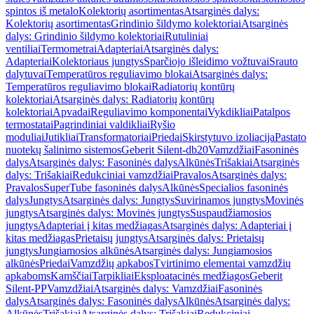
spintos iš metalo
Kolektorių asortimentas
Atsarginės dalys:
Kolektorių asortimentas
Grindinio šildymo kolektoriai
Atsarginės
dalys: Grindinio šildymo kolektoriai
Rutuliniai
ventiliai
Termometrai
Adapteriai
Atsarginės dalys:
Adapteriai
Kolektoriaus jungtys
Sparčiojo išleidimo vožtuvai
Srauto
dalytuvai
Temperatūros reguliavimo blokai
Atsarginės dalys:
Temperatūros reguliavimo blokai
Radiatorių kontūrų
kolektoriai
Atsarginės dalys: Radiatorių kontūrų
kolektoriai
Apvadai
Reguliavimo komponentai
Vykdikliai
Patalpos
termostatai
Pagrindiniai valdikliai
Ryšio
moduliai
Jutikliai
Transformatoriai
Priedai
Skirstytuvo izoliacija
Pastato
nuotekų šalinimo sistemos
Geberit Silent-db20
Vamzdžiai
Fasoninės
dalys
Atsarginės dalys: Fasoninės dalys
Alkūnės
Trišakiai
Atsarginės
dalys: Trišakiai
Redukciniai vamzdžiai
Pravalos
Atsarginės dalys:
Pravalos
SuperTube fasoninės dalys
Alkūnės
Specialios fasoninės
dalys
Jungtys
Atsarginės dalys: Jungtys
Suvirinamos jungtys
Movinės
jungtys
Atsarginės dalys: Movinės jungtys
Suspaudžiamosios
jungtys
Adapteriai į kitas medžiagas
Atsarginės dalys: Adapteriai į
kitas medžiagas
Prietaisų jungtys
Atsarginės dalys: Prietaisų
jungtys
Jungiamosios alkūnės
Atsarginės dalys: Jungiamosios
alkūnės
Priedai
Vamzdžių apkabos
Tvirtinimo elementai vamzdžių
apkaboms
Kamščiai
Tarpikliai
Eksploatacinės medžiagos
Geberit
Silent-PP
Vamzdžiai
Atsarginės dalys: Vamzdžiai
Fasoninės
dalys
Atsarginės dalys: Fasoninės dalys
Alkūnės
Atsarginės dalys:
Alkūnės
Trišakiai
Atsarginės dalys: Trišakiai
Redukciniai