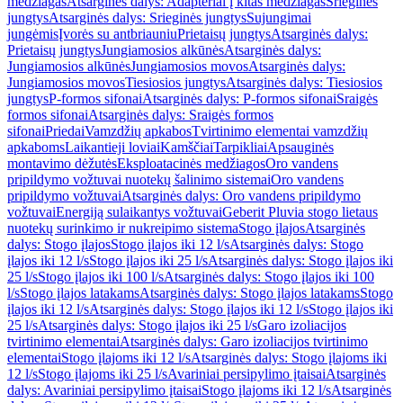
medžiagas
Atsarginės dalys: Adapteriai į kitas medžiagas
Srieginės
jungtys
Atsarginės dalys: Srieginės jungtys
Sujungimai
jungėmis
Įvorės su antbriauniu
Prietaisų jungtys
Atsarginės dalys:
Prietaisų jungtys
Jungiamosios alkūnės
Atsarginės dalys:
Jungiamosios alkūnės
Jungiamosios movos
Atsarginės dalys:
Jungiamosios movos
Tiesiosios jungtys
Atsarginės dalys: Tiesiosios
jungtys
P-formos sifonai
Atsarginės dalys: P-formos sifonai
Sraigės
formos sifonai
Atsarginės dalys: Sraigės formos
sifonai
Priedai
Vamzdžių apkabos
Tvirtinimo elementai vamzdžių
apkaboms
Laikantieji loviai
Kamščiai
Tarpikliai
Apsauginės
montavimo dėžutės
Eksploatacinės medžiagos
Oro vandens
pripildymo vožtuvai nuotekų šalinimo sistemai
Oro vandens
pripildymo vožtuvai
Atsarginės dalys: Oro vandens pripildymo
vožtuvai
Energiją sulaikantys vožtuvai
Geberit Pluvia stogo lietaus
nuotekų surinkimo ir nukreipimo sistema
Stogo įlajos
Atsarginės
dalys: Stogo įlajos
Stogo įlajos iki 12 l/s
Atsarginės dalys: Stogo
įlajos iki 12 l/s
Stogo įlajos iki 25 l/s
Atsarginės dalys: Stogo įlajos iki
25 l/s
Stogo įlajos iki 100 l/s
Atsarginės dalys: Stogo įlajos iki 100
l/s
Stogo įlajos latakams
Atsarginės dalys: Stogo įlajos latakams
Stogo
įlajos iki 12 l/s
Atsarginės dalys: Stogo įlajos iki 12 l/s
Stogo įlajos iki
25 l/s
Atsarginės dalys: Stogo įlajos iki 25 l/s
Garo izoliacijos
tvirtinimo elementai
Atsarginės dalys: Garo izoliacijos tvirtinimo
elementai
Stogo įlajoms iki 12 l/s
Atsarginės dalys: Stogo įlajoms iki
12 l/s
Stogo įlajoms iki 25 l/s
Avariniai persipylimo įtaisai
Atsarginės
dalys: Avariniai persipylimo įtaisai
Stogo įlajoms iki 12 l/s
Atsarginės