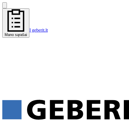
Į geberit.lt
Mano sąrašai