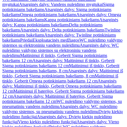
mygtukai
Atsarginės dalys: Vandens nuleidimo mygtukai
Sigma
potinkiniams bakeliams
Atsarginės dalys: Sigma potinkiniams
bakeliams
Omega potinkiniams bakeliams
Atsarginės dalys: Omega
potinkiniams bakeliams
Kappa potinkiniams bakeliams
Atsarginės
dalys: Kappa potinkiniams bakeliams
Delta potinkiniams
bakeliams
Atsarginės dalys: Delta potinkiniams bakeliams
Twinline
potinkiniams bakeliams
Atsarginės dalys: Twinline potinkiniams
bakeliams
Priedai
Eksploatacinės medžiagos
WC nuleidimo valdymo
sistemos su elektroniniu vandens nuleidimu
Atsarginės dalys: WC
nuleidimo valdymo sistemos su elektroniniu vandens
nuleidimu
Maitinimui iš tinklo, Geberit Sigma potinkiniams
bakeliams 12 cm
Atsarginės dalys: Maitinimui iš tinklo, Geberit
Sigma potinkiniams bakeliams 12 cm
Maitinimui iš tinklo, Geberit
Sigma potinkiniams bakeliams, 8 cm
Atsarginės dalys: Maitinimui iš
tinklo, Geberit Sigma potinkiniams bakeliams, 8 cm
Maitinimui iš
tinklo, Geberit Omega potinkiniams bakeliams 12 cm
Atsarginės
dalys: Maitinimui iš tinklo, Geberit Omega potinkiniams bakeliams
12 cm
Maitinimui iš baterijos, Geberit Sigma potinkiniams bakeliams
12 cm
Atsarginės dalys: Maitinimui iš baterijos, Geberit Sigma
potinkiniams bakeliams 12 cm
WC nuleidimo valdymo sistemos, su
pneumatiniu vandens nuleidimu
Atsarginės dalys: WC nuleidimo
valdymo sistemos, su pneumatiniu vandens nuleidimu
Dviejų kiekių
nuleidimo funkcijai
Atsarginės dalys: Dviejų kiekių nuleidimo
funkcijai
Vieno kiekio nuleidimo funkcijai
Atsarginės dalys: Vieno
kiekio nuleidimo funkcijai
Priedai WC nuleidimo valdymo