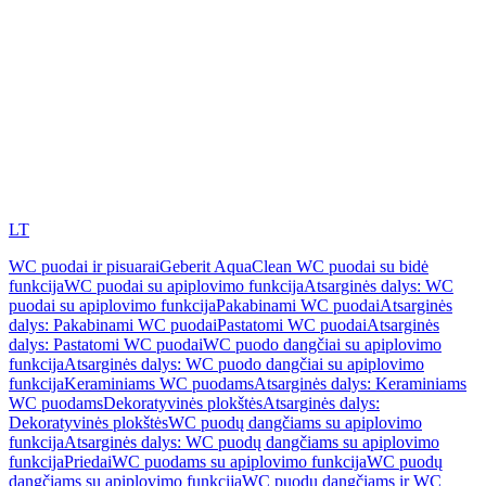
LT
WC puodai ir pisuarai
Geberit AquaClean WC puodai su bidė
funkcija
WC puodai su apiplovimo funkcija
Atsarginės dalys: WC
puodai su apiplovimo funkcija
Pakabinami WC puodai
Atsarginės
dalys: Pakabinami WC puodai
Pastatomi WC puodai
Atsarginės
dalys: Pastatomi WC puodai
WC puodo dangčiai su apiplovimo
funkcija
Atsarginės dalys: WC puodo dangčiai su apiplovimo
funkcija
Keraminiams WC puodams
Atsarginės dalys: Keraminiams
WC puodams
Dekoratyvinės plokštės
Atsarginės dalys:
Dekoratyvinės plokštės
WC puodų dangčiams su apiplovimo
funkcija
Atsarginės dalys: WC puodų dangčiams su apiplovimo
funkcija
Priedai
WC puodams su apiplovimo funkcija
WC puodų
dangčiams su apiplovimo funkcija
WC puodų dangčiams ir WC