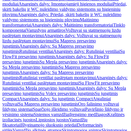
moduliai
Atsarginės dalys: Įmontuojamieji higienos moduliai
Priedai,
skirti bakelių ir WC nuleidimo valdymo sistemoms su higieniniu
plovimu
Atsarginės dalys: Priedai, skirti bakelių ir WC nuleidimo
valdymo sistemoms su higieniniu plovimu
Maitinimo
transformatoriai
Atsarginės dalys: Maitinimo transformatoriai
Tinklo
komponentai
Vamzdynų armatūros
Vožtuvai su statmenuoju lizdu
paslėptam montavimui
Atsarginės dalys: Vožtuvai su statmenuoju
lizdu paslėptam montavimui
Su Mapress presavimo
jungtimis
Atsarginės dalys: Su Mapress presavimo
jungtimis
Rutuliniai ventiliai
Atsarginės dalys: Rutuliniai ventiliai
Su
FlowFit presavimo jungtimis
Atsarginės dalys: Su FlowFit
presavimo jungtimis
Su Mepla presavimo jungtimis
Atsarginės dalys:
Su Mepla presavimo jungtimis
Su Mapress presavimo
jungtimis
Atsarginės dalys: Su Mapress presavimo
jungtimis
Rutuliniai ventiliai paslėptam montavimui
Atsarginės dalys:
Rutuliniai ventiliai paslėptam montavimui
Su FlowFit presavimo
jungtimis
Su Mepla presavimo jungtimis
Atsarginės dalys: Su Mepla
presavimo jungtimis
Su Volex presavimo jungtimis
Su jungtimis
Compact
Atsarginės dalys: Su jungtimis Compact
Atgaliniai
vožtuvai
Su Mapress presavimo jungtimis
Oro šalinimo vožtuvai
šildymo sistemai
Sparčiojo išleidimo vožtuvai
Paviršinio šildymo ir
vėsinimo sistema
Sistemos vamzdžiai
Įrengimo medžiagos
Kraštinės
izoliacinės juostos
Lipniosios juostos
Vamzdžių
fiksatoriai
Išlyginamojo sluoksnio priedai
Deformacinės
siūlės
Vamzdžio alkūnės atramos
Skirstomosios spintos
Skirstomosios