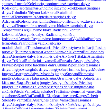
spintos iš metalo
Kolektorių asortimentas
Atsarginės dalys:
Kolektorių asortimentas
Grindinio šildymo kolektoriai
Atsarginės
dalys: Grindinio šildymo kolektoriai
Rutuliniai
ventiliai
Termometrai
Adapteriai
Atsarginės dalys:
Adapteriai
Kolektoriaus jungtys
Sparčiojo išleidimo vožtuvai
Srauto
dalytuvai
Temperatūros reguliavimo blokai
Atsarginės dalys:
Temperatūros reguliavimo blokai
Radiatorių kontūrų
kolektoriai
Atsarginės dalys: Radiatorių kontūrų
kolektoriai
Apvadai
Reguliavimo komponentai
Vykdikliai
Patalpos
termostatai
Pagrindiniai valdikliai
Ryšio
moduliai
Jutikliai
Transformatoriai
Priedai
Skirstytuvo izoliacija
Pastato
nuotekų šalinimo sistemos
Geberit Silent-db20
Vamzdžiai
Fasoninės
dalys
Atsarginės dalys: Fasoninės dalys
Alkūnės
Trišakiai
Atsarginės
dalys: Trišakiai
Redukciniai vamzdžiai
Pravalos
Atsarginės dalys:
Pravalos
SuperTube fasoninės dalys
Alkūnės
Specialios fasoninės
dalys
Jungtys
Atsarginės dalys: Jungtys
Suvirinamos jungtys
Movinės
jungtys
Atsarginės dalys: Movinės jungtys
Suspaudžiamosios
jungtys
Adapteriai į kitas medžiagas
Atsarginės dalys: Adapteriai į
kitas medžiagas
Prietaisų jungtys
Atsarginės dalys: Prietaisų
jungtys
Jungiamosios alkūnės
Atsarginės dalys: Jungiamosios
alkūnės
Priedai
Vamzdžių apkabos
Tvirtinimo elementai vamzdžių
apkaboms
Kamščiai
Tarpikliai
Eksploatacinės medžiagos
Geberit
Silent-PP
Vamzdžiai
Atsarginės dalys: Vamzdžiai
Fasoninės
dalys
Atsarginės dalys: Fasoninės dalys
Alkūnės
Atsarginės dalys:
Alkūnės
Trišakiai
Atsarginės dalys: Trišakiai
Redukciniai