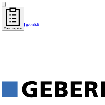
Į geberit.lt
Mano sąrašai