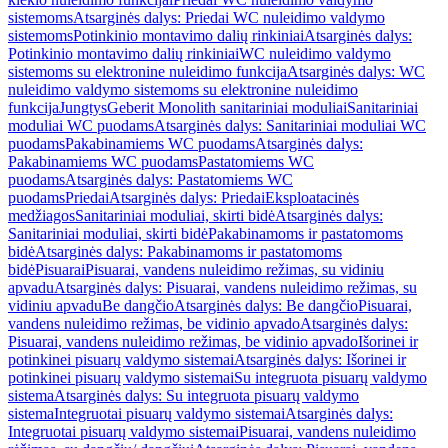
sistemoms
Atsarginės dalys: Priedai WC nuleidimo valdymo
sistemoms
Potinkinio montavimo dalių rinkiniai
Atsarginės dalys:
Potinkinio montavimo dalių rinkiniai
WC nuleidimo valdymo
sistemoms su elektronine nuleidimo funkcija
Atsarginės dalys: WC
nuleidimo valdymo sistemoms su elektronine nuleidimo
funkcija
Jungtys
Geberit Monolith sanitariniai moduliai
Sanitariniai
moduliai WC puodams
Atsarginės dalys: Sanitariniai moduliai WC
puodams
Pakabinamiems WC puodams
Atsarginės dalys:
Pakabinamiems WC puodams
Pastatomiems WC
puodams
Atsarginės dalys: Pastatomiems WC
puodams
Priedai
Atsarginės dalys: Priedai
Eksploatacinės
medžiagos
Sanitariniai moduliai, skirti bidė
Atsarginės dalys:
Sanitariniai moduliai, skirti bidė
Pakabinamoms ir pastatomoms
bidė
Atsarginės dalys: Pakabinamoms ir pastatomoms
bidė
Pisuarai
Pisuarai, vandens nuleidimo režimas, su vidiniu
apvadu
Atsarginės dalys: Pisuarai, vandens nuleidimo režimas, su
vidiniu apvadu
Be dangčio
Atsarginės dalys: Be dangčio
Pisuarai,
vandens nuleidimo režimas, be vidinio apvado
Atsarginės dalys:
Pisuarai, vandens nuleidimo režimas, be vidinio apvado
Išorinei ir
potinkinei pisuarų valdymo sistemai
Atsarginės dalys: Išorinei ir
potinkinei pisuarų valdymo sistemai
Su integruota pisuarų valdymo
sistema
Atsarginės dalys: Su integruota pisuarų valdymo
sistema
Integruotai pisuarų valdymo sistemai
Atsarginės dalys:
Integruotai pisuarų valdymo sistemai
Pisuarai, vandens nuleidimo