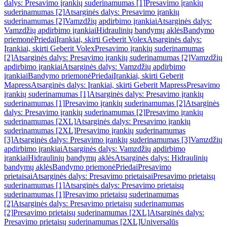
dalys: Presavimo įrankių suderinamumas [1]
Presavimo įrankių
suderinamumas [2]
Atsarginės dalys: Presavimo įrankių
suderinamumas [2]
Vamzdžių apdirbimo įrankiai
Atsarginės dalys:
Vamzdžių apdirbimo įrankiai
Hidraulinių bandymų aklės
Bandymo
priemonė
Priedai
Įrankiai, skirti Geberit Volex
Atsarginės dalys:
Įrankiai, skirti Geberit Volex
Presavimo įrankių suderinamumas
[2]
Atsarginės dalys: Presavimo įrankių suderinamumas [2]
Vamzdžių
apdirbimo įrankiai
Atsarginės dalys: Vamzdžių apdirbimo
įrankiai
Bandymo priemonė
Priedai
Įrankiai, skirti Geberit
Mapress
Atsarginės dalys: Įrankiai, skirti Geberit Mapress
Presavimo
įrankių suderinamumas [1]
Atsarginės dalys: Presavimo įrankių
suderinamumas [1]
Presavimo įrankių suderinamumas [2]
Atsarginės
dalys: Presavimo įrankių suderinamumas [2]
Presavimo įrankių
suderinamumas [2XL]
Atsarginės dalys: Presavimo įrankių
suderinamumas [2XL]
Presavimo įrankių suderinamumas
[3]
Atsarginės dalys: Presavimo įrankių suderinamumas [3]
Vamzdžių
apdirbimo įrankiai
Atsarginės dalys: Vamzdžių apdirbimo
įrankiai
Hidraulinių bandymų aklės
Atsarginės dalys: Hidraulinių
bandymų aklės
Bandymo priemonė
Priedai
Presavimo
prietaisai
Atsarginės dalys: Presavimo prietaisai
Presavimo prietaisų
suderinamumas [1]
Atsarginės dalys: Presavimo prietaisų
suderinamumas [1]
Presavimo prietaisų suderinamumas
[2]
Atsarginės dalys: Presavimo prietaisų suderinamumas
[2]
Presavimo prietaisų suderinamumas [2XL]
Atsarginės dalys:
Presavimo prietaisų suderinamumas [2XL]
Universalūs