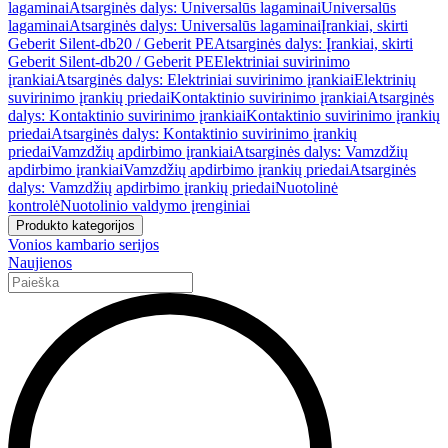
lagaminai
Atsarginės dalys: Universalūs lagaminai
Universalūs
lagaminai
Atsarginės dalys: Universalūs lagaminai
Įrankiai, skirti
Geberit Silent-db20 / Geberit PE
Atsarginės dalys: Įrankiai, skirti
Geberit Silent-db20 / Geberit PE
Elektriniai suvirinimo
įrankiai
Atsarginės dalys: Elektriniai suvirinimo įrankiai
Elektrinių
suvirinimo įrankių priedai
Kontaktinio suvirinimo įrankiai
Atsarginės
dalys: Kontaktinio suvirinimo įrankiai
Kontaktinio suvirinimo įrankių
priedai
Atsarginės dalys: Kontaktinio suvirinimo įrankių
priedai
Vamzdžių apdirbimo įrankiai
Atsarginės dalys: Vamzdžių
apdirbimo įrankiai
Vamzdžių apdirbimo įrankių priedai
Atsarginės
dalys: Vamzdžių apdirbimo įrankių priedai
Nuotolinė
kontrolė
Nuotolinio valdymo įrenginiai
Produkto kategorijos
Vonios kambario serijos
Naujienos