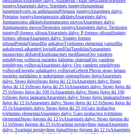
medžiagas
Atsarginės dalys: Adapteriai į kitas medžiagas
Srieginės
jungtys
Atsarginės dalys: Srieginės jungtys
Sujungimai
jungėmis
Įvorės su antbriauniu
Prietaisų jungtys
Atsarginės dalys:
Prietaisų jungtys
Jungiamosios alkūnės
Atsarginės dalys:
Jungiamosios alkūnės
Jungiamosios movos
Atsarginės dalys:
Jungiamosios movos
Tiesiosios jungtys
Atsarginės dalys: Tiesiosios
jungtys
P-formos sifonai
Atsarginės dalys: P-formos sifonai
Sraigės
formos sifonai
Atsarginės dalys: Sraigės formos
sifonai
Priedai
Vamzdžių apkabos
Tvirtinimo elementai vamzdžių
apkaboms
Laikantieji loviai
Kamščiai
Tarpikliai
Apsauginės
montavimo dėžutės
Eksploatacinės medžiagos
Oro vandens
pripildymo vožtuvai nuotekų šalinimo sistemai
Oro vandens
pripildymo vožtuvai
Atsarginės dalys: Oro vandens pripildymo
vožtuvai
Energiją sulaikantys vožtuvai
Geberit Pluvia stogo lietaus
nuotekų surinkimo ir nukreipimo sistema
Stogo įlajos
Atsarginės
dalys: Stogo įlajos
Stogo įlajos iki 12 l/s
Atsarginės dalys: Stogo
įlajos iki 12 l/s
Stogo įlajos iki 25 l/s
Atsarginės dalys: Stogo įlajos iki
25 l/s
Stogo įlajos iki 100 l/s
Atsarginės dalys: Stogo įlajos iki 100
l/s
Stogo įlajos latakams
Atsarginės dalys: Stogo įlajos latakams
Stogo
įlajos iki 12 l/s
Atsarginės dalys: Stogo įlajos iki 12 l/s
Stogo įlajos iki
25 l/s
Atsarginės dalys: Stogo įlajos iki 25 l/s
Garo izoliacijos
tvirtinimo elementai
Atsarginės dalys: Garo izoliacijos tvirtinimo
elementai
Stogo įlajoms iki 12 l/s
Atsarginės dalys: Stogo įlajoms iki
12 l/s
Stogo įlajoms iki 25 l/s
Avariniai persipylimo įtaisai
Atsarginės
dalys: Avariniai persipylimo įtaisai
Stogo įlajoms iki 12 l/s
Atsarginės