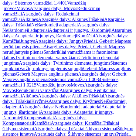
dalys: Sistemos vamzdžiai 1.4401
Vamzdžių
įmovos
Movos
Atsarginės dalys: Movos
Redukciniai
vamzdžiai
Atsarginės dalys: Redukciniai
vamzdžiai
Alkūnės
Atsarginės dalys: Alkūnės
Trišakiai
Atsarginės
dalys: Trišakiai
Neišardomieji adapteriai
Atsarginės dalys:
Neišardomieji adapteriai
Adapteriai ir jungtys, išardomieji
Atsarginės
dalys: Adapteriai ir jungtys, išardomieji
Kamščiai
Atsarginės dalys:
Kamščiai
Jungtys
Atsarginės dalys: Jungtys
Priedai, Geberit Mapress
nerūdijantysis plienas
Atsarginės dalys: Priedai, Geberit Mapress
nerūdijantysis plienas
Sandarikliai vamzdžiams ir fasoninėms
dalims
Tvirtinimo elementai vamzdžiams
Tvirtinimo elementai
jungtims
Atsarginės dalys: Tvirtinimo elementai jungtims
Sistemos
tarpikliai
Varžtų rinkinys jungėmis sujungti
Geberit Mapress anglinis
plienas
Geberit Mapress anglinis plienas
Atsarginės dalys: Geberit
Mapress anglinis plienas
Sistemos vamzdžiai 1.0034
Sistemos
vamzdžiai 1.0215
Vamzdžių įmovos
Movos
Atsarginės dalys:
Movos
Redukciniai vamzdžiai
Atsarginės dalys: Redukciniai
vamzdžiai
Alkūnės
Atsarginės dalys: Alkūnės
Trišakiai
Atsarginės
dalys: Trišakiai
Kryžmės
Atsarginės dalys: Kryžmės
Neišardomieji
adapteriai
Atsarginės dalys: Neišardomieji adapteriai
Adapteriai ir
jungtys, išardomieji
Atsarginės dalys: Adapteriai ir jungtys,
išardomieji
Kompensatoriai
Atsarginės dalys:
Kompensatoriai
Kamščiai
Atsarginės dalys: Kamščiai
Trišakiai
šildymo sistemai
Atsarginės dalys: Trišakiai šildymo sistemai
Šildymo
sistemos jungtys
Atsarginės dalys: Šildymo sistemos jungtys
Priedai,