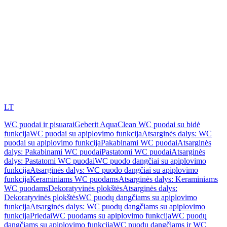
LT
WC puodai ir pisuarai
Geberit AquaClean WC puodai su bidė
funkcija
WC puodai su apiplovimo funkcija
Atsarginės dalys: WC
puodai su apiplovimo funkcija
Pakabinami WC puodai
Atsarginės
dalys: Pakabinami WC puodai
Pastatomi WC puodai
Atsarginės
dalys: Pastatomi WC puodai
WC puodo dangčiai su apiplovimo
funkcija
Atsarginės dalys: WC puodo dangčiai su apiplovimo
funkcija
Keraminiams WC puodams
Atsarginės dalys: Keraminiams
WC puodams
Dekoratyvinės plokštės
Atsarginės dalys:
Dekoratyvinės plokštės
WC puodų dangčiams su apiplovimo
funkcija
Atsarginės dalys: WC puodų dangčiams su apiplovimo
funkcija
Priedai
WC puodams su apiplovimo funkcija
WC puodų
dangčiams su apiplovimo funkcija
WC puodų dangčiams ir WC