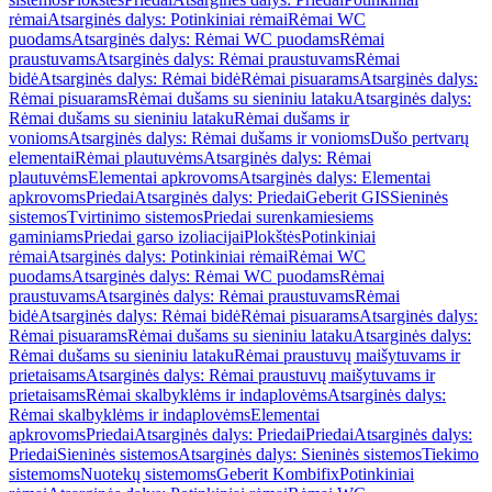
rėmai
Atsarginės dalys: Potinkiniai rėmai
Rėmai WC
puodams
Atsarginės dalys: Rėmai WC puodams
Rėmai
praustuvams
Atsarginės dalys: Rėmai praustuvams
Rėmai
bidė
Atsarginės dalys: Rėmai bidė
Rėmai pisuarams
Atsarginės dalys:
Rėmai pisuarams
Rėmai dušams su sieniniu lataku
Atsarginės dalys:
Rėmai dušams su sieniniu lataku
Rėmai dušams ir
vonioms
Atsarginės dalys: Rėmai dušams ir vonioms
Dušo pertvarų
elementai
Rėmai plautuvėms
Atsarginės dalys: Rėmai
plautuvėms
Elementai apkrovoms
Atsarginės dalys: Elementai
apkrovoms
Priedai
Atsarginės dalys: Priedai
Geberit GIS
Sieninės
sistemos
Tvirtinimo sistemos
Priedai surenkamiesiems
gaminiams
Priedai garso izoliacijai
Plokštės
Potinkiniai
rėmai
Atsarginės dalys: Potinkiniai rėmai
Rėmai WC
puodams
Atsarginės dalys: Rėmai WC puodams
Rėmai
praustuvams
Atsarginės dalys: Rėmai praustuvams
Rėmai
bidė
Atsarginės dalys: Rėmai bidė
Rėmai pisuarams
Atsarginės dalys:
Rėmai pisuarams
Rėmai dušams su sieniniu lataku
Atsarginės dalys:
Rėmai dušams su sieniniu lataku
Rėmai praustuvų maišytuvams ir
prietaisams
Atsarginės dalys: Rėmai praustuvų maišytuvams ir
prietaisams
Rėmai skalbyklėms ir indaplovėms
Atsarginės dalys:
Rėmai skalbyklėms ir indaplovėms
Elementai
apkrovoms
Priedai
Atsarginės dalys: Priedai
Priedai
Atsarginės dalys:
Priedai
Sieninės sistemos
Atsarginės dalys: Sieninės sistemos
Tiekimo
sistemoms
Nuotekų sistemoms
Geberit Kombifix
Potinkiniai