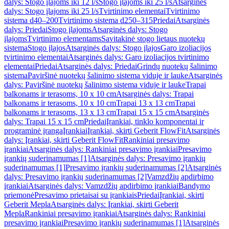
dalys: Stogo įlajoms iki 12 l/s
Stogo įlajoms iki 25 l/s
Atsarginės
dalys: Stogo įlajoms iki 25 l/s
Tvirtinimo elementai
Tvirtinimo
sistema d40–200
Tvirtinimo sistema d250–315
Priedai
Atsarginės
dalys: Priedai
Stogo įlajoms
Atsarginės dalys: Stogo
įlajoms
Tvirtinimo elementams
Savitakinė stogo lietaus nuotekų
sistema
Stogo įlajos
Atsarginės dalys: Stogo įlajos
Garo izoliacijos
tvirtinimo elementai
Atsarginės dalys: Garo izoliacijos tvirtinimo
elementai
Priedai
Atsarginės dalys: Priedai
Grindų nuotekų šalinimo
sistema
Paviršinė nuotekų šalinimo sistema viduje ir lauke
Atsarginės
dalys: Paviršinė nuotekų šalinimo sistema viduje ir lauke
Trapai
balkonams ir terasoms, 10 x 10 cm
Atsarginės dalys: Trapai
balkonams ir terasoms, 10 x 10 cm
Trapai 13 x 13 cm
Trapai
balkonams ir terasoms, 13 x 13 cm
Trapai 15 x 15 cm
Atsarginės
dalys: Trapai 15 x 15 cm
Priedai
Įrankiai, tinklo komponentai ir
programinė įranga
Įrankiai
Įrankiai, skirti Geberit FlowFit
Atsarginės
dalys: Įrankiai, skirti Geberit FlowFit
Rankiniai presavimo
įrankiai
Atsarginės dalys: Rankiniai presavimo įrankiai
Presavimo
įrankių suderinamumas [1]
Atsarginės dalys: Presavimo įrankių
suderinamumas [1]
Presavimo įrankių suderinamumas [2]
Atsarginės
dalys: Presavimo įrankių suderinamumas [2]
Vamzdžių apdirbimo
įrankiai
Atsarginės dalys: Vamzdžių apdirbimo įrankiai
Bandymo
priemonė
Presavimo prietaisai su įrankiais
Priedai
Įrankiai, skirti
Geberit Mepla
Atsarginės dalys: Įrankiai, skirti Geberit
Mepla
Rankiniai presavimo įrankiai
Atsarginės dalys: Rankiniai
presavimo įrankiai
Presavimo įrankių suderinamumas [1]
Atsarginės