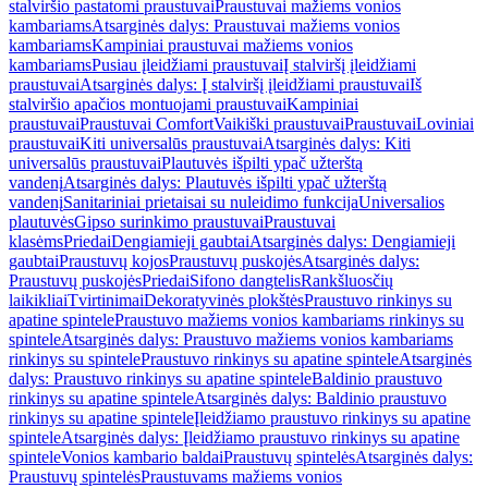
stalviršio pastatomi praustuvai
Praustuvai mažiems vonios
kambariams
Atsarginės dalys: Praustuvai mažiems vonios
kambariams
Kampiniai praustuvai mažiems vonios
kambariams
Pusiau įleidžiami praustuvai
Į stalviršį įleidžiami
praustuvai
Atsarginės dalys: Į stalviršį įleidžiami praustuvai
Iš
stalviršio apačios montuojami praustuvai
Kampiniai
praustuvai
Praustuvai Comfort
Vaikiški praustuvai
Praustuvai
Loviniai
praustuvai
Kiti universalūs praustuvai
Atsarginės dalys: Kiti
universalūs praustuvai
Plautuvės išpilti ypač užterštą
vandenį
Atsarginės dalys: Plautuvės išpilti ypač užterštą
vandenį
Sanitariniai prietaisai su nuleidimo funkcija
Universalios
plautuvės
Gipso surinkimo praustuvai
Praustuvai
klasėms
Priedai
Dengiamieji gaubtai
Atsarginės dalys: Dengiamieji
gaubtai
Praustuvų kojos
Praustuvų puskojės
Atsarginės dalys:
Praustuvų puskojės
Priedai
Sifono dangtelis
Rankšluosčių
laikikliai
Tvirtinimai
Dekoratyvinės plokštės
Praustuvo rinkinys su
apatine spintele
Praustuvo mažiems vonios kambariams rinkinys su
spintele
Atsarginės dalys: Praustuvo mažiems vonios kambariams
rinkinys su spintele
Praustuvo rinkinys su apatine spintele
Atsarginės
dalys: Praustuvo rinkinys su apatine spintele
Baldinio praustuvo
rinkinys su apatine spintele
Atsarginės dalys: Baldinio praustuvo
rinkinys su apatine spintele
Įleidžiamo praustuvo rinkinys su apatine
spintele
Atsarginės dalys: Įleidžiamo praustuvo rinkinys su apatine
spintele
Vonios kambario baldai
Praustuvų spintelės
Atsarginės dalys:
Praustuvų spintelės
Praustuvams mažiems vonios