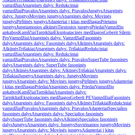
vamzdžiai
Atsarginės dalys: Redukciniai
vamzdžiai
Pravalos
Atsarginės dalys: Pravalos
Jungtys
Atsarginės
dalys: Jungtys
Movinės jungtys
Atsarginės dalys: Movinės
jungtys
Pirštinės jungtys
Adapteriai į kitas medžiagas
Prietaisų
jungtys
Jungiamosios alkūnės
Tiesiosios jungtys
Priedai
Vamzdžių
apkabos
Kamščiai
Tarpikliai
Eksploatacinės medžiagos
Geberit Silent-
Pro
Vamzdžiai
Atsarginės dalys: Vamzdžiai
Fasoninės
dalys
Atsarginės dalys: Fasoninės dalys
Alkūnės
Atsarginės dalys:
Alkūnės
Trišakiai
Atsarginės dalys: Trišakiai
Redukciniai
vamzdžiai
Atsarginės dalys: Redukciniai
vamzdžiai
Pravalos
Atsarginės dalys: Pravalos
SuperTube fasoninės
dalys
Atsarginės dalys: SuperTube fasoninės
dalys
Alkūnės
Atsarginės dalys: Alkūnės
Trišakiai
Atsarginės dalys:
Trišakiai
Jungtys
Atsarginės dalys: Jungtys
Movinės
jungtys
Atsarginės dalys: Movinės jungtys
Pirštinės jungtys
Adapteriai
į kitas medžiagas
Priedai
Atsarginės dalys: Priedai
Vamzdžių
apkabos
Kamščiai
Tarpikliai
Atsarginės dalys:
Tarpikliai
Eksploatacinės medžiagos
Geberit PE
Vamzdžiai
Fasoninės
dalys
Atsarginės dalys: Fasoninės dalys
Alkūnės
Trišakiai
Redukciniai
vamzdžiai
Pravalos
Atsarginės dalys: Pravalos
Adapteriai
Specialios
fasoninės dalys
Atsarginės dalys: Specialios fasoninės
dalys
SuperTube fasoninės dalys
Alkūnės
Specialios fasoninės
dalys
Jungtys
Atsarginės dalys: Jungtys
Suvirinamos jungtys
Movinės
jungtys
Atsarginės dalys: Movinės jungtys
Adapteriai į kitas