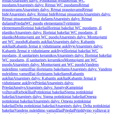
rėmai
Atsarginės dalys: Potinkiniai rėmai
Rėmai WC
puodams
Atsarginės dalys: Rėmai WC puodams
Rėmai
praustuvams
Atsarginės dalys: Rėmai praustuvams
Rėmai
bidė
Atsarginės dalys: Rėmai bidė
Rėmai pisuarams
Atsarginės dalys:
Rėmai pisuarams
Rėmai dušams
Atsarginės dalys: Rėmai
dušams
Priedai
WC puodų elementams
Tvirtinimo
elementams
Išoriniai bakeliai
Išoriniai bakeliai WC puodams, iš
plastiko
Atsarginės dalys: Išoriniai bakeliai WC puodams, iš
plastiko
Montuojami ant WC puodų
Atsarginės dalys: Montuojami
ant WC puodų
Kabantis aukštai
Atsarginės dalys: Kabantis
aukštai
Kabantis žemai ir vidutiniame aukštyje
Atsarginės dalys:
Kabantis žemai ir vidutiniame aukštyje
Išoriniai bakeliai WC
puodams, iš sanitarinės keramikos
Atsarginės dalys: Išoriniai bakeliai
WC puodams, iš sanitarinės keramikos
Montuojami ant WC
puodų
Atsarginės dalys: Montuojami ant WC puodų
Vandens
nuleidimo vamzdžiai išoriniams bakeliams
Atsarginės dalys: Vandens
nuleidimo vamzdžiai išoriniams bakeliams
Kabantis
aukštai
Atsarginės dalys: Kabantis aukštai
Kabantis žemai ir
vidutiniame aukštyje
Priedai
Atsarginės dalys:
Priedai
Jungtys
Atsarginės dalys: Jungtys
Kampiniai
vožtuvai
Riebokšliai
Potinkiniai bakeliai
Sigma potinkiniai
bakeliai
Atsarginės dalys: Sigma potinkiniai bakeliai
Omega
potinkiniai bakeliai
Atsarginės dalys: Omega potinkiniai
bakeliai
Delta potinkiniai bakeliai
Atsarginės dalys: Delta potinkiniai
bakeliai
Vandens nuleidimo vamzdžiai
Priedai
Pripildymo vožtuvai ir