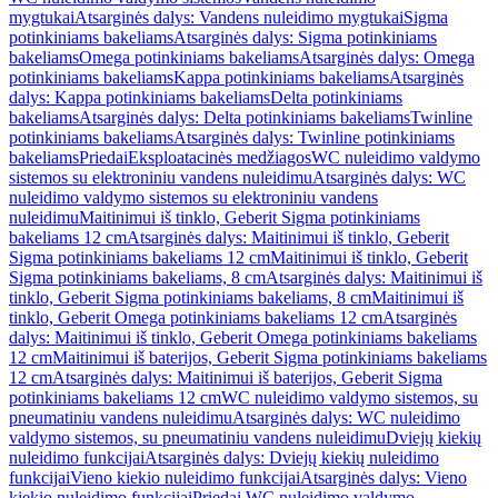
mygtukai
Atsarginės dalys: Vandens nuleidimo mygtukai
Sigma
potinkiniams bakeliams
Atsarginės dalys: Sigma potinkiniams
bakeliams
Omega potinkiniams bakeliams
Atsarginės dalys: Omega
potinkiniams bakeliams
Kappa potinkiniams bakeliams
Atsarginės
dalys: Kappa potinkiniams bakeliams
Delta potinkiniams
bakeliams
Atsarginės dalys: Delta potinkiniams bakeliams
Twinline
potinkiniams bakeliams
Atsarginės dalys: Twinline potinkiniams
bakeliams
Priedai
Eksploatacinės medžiagos
WC nuleidimo valdymo
sistemos su elektroniniu vandens nuleidimu
Atsarginės dalys: WC
nuleidimo valdymo sistemos su elektroniniu vandens
nuleidimu
Maitinimui iš tinklo, Geberit Sigma potinkiniams
bakeliams 12 cm
Atsarginės dalys: Maitinimui iš tinklo, Geberit
Sigma potinkiniams bakeliams 12 cm
Maitinimui iš tinklo, Geberit
Sigma potinkiniams bakeliams, 8 cm
Atsarginės dalys: Maitinimui iš
tinklo, Geberit Sigma potinkiniams bakeliams, 8 cm
Maitinimui iš
tinklo, Geberit Omega potinkiniams bakeliams 12 cm
Atsarginės
dalys: Maitinimui iš tinklo, Geberit Omega potinkiniams bakeliams
12 cm
Maitinimui iš baterijos, Geberit Sigma potinkiniams bakeliams
12 cm
Atsarginės dalys: Maitinimui iš baterijos, Geberit Sigma
potinkiniams bakeliams 12 cm
WC nuleidimo valdymo sistemos, su
pneumatiniu vandens nuleidimu
Atsarginės dalys: WC nuleidimo
valdymo sistemos, su pneumatiniu vandens nuleidimu
Dviejų kiekių
nuleidimo funkcijai
Atsarginės dalys: Dviejų kiekių nuleidimo
funkcijai
Vieno kiekio nuleidimo funkcijai
Atsarginės dalys: Vieno
kiekio nuleidimo funkcijai
Priedai WC nuleidimo valdymo