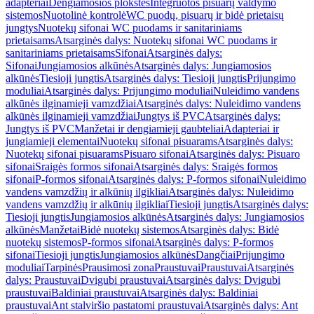
adapteriai
Dengiamosios plokštės
Integruotos pisuarų valdymo
sistemos
Nuotolinė kontrolė
WC puodų, pisuarų ir bidė prietaisų
jungtys
Nuotekų sifonai WC puodams ir sanitariniams
prietaisams
Atsarginės dalys: Nuotekų sifonai WC puodams ir
sanitariniams prietaisams
Sifonai
Atsarginės dalys:
Sifonai
Jungiamosios alkūnės
Atsarginės dalys: Jungiamosios
alkūnės
Tiesioji jungtis
Atsarginės dalys: Tiesioji jungtis
Prijungimo
moduliai
Atsarginės dalys: Prijungimo moduliai
Nuleidimo vandens
alkūnės ilginamieji vamzdžiai
Atsarginės dalys: Nuleidimo vandens
alkūnės ilginamieji vamzdžiai
Jungtys iš PVC
Atsarginės dalys:
Jungtys iš PVC
Manžetai ir dengiamieji gaubteliai
Adapteriai ir
jungiamieji elementai
Nuotekų sifonai pisuarams
Atsarginės dalys:
Nuotekų sifonai pisuarams
Pisuaro sifonai
Atsarginės dalys: Pisuaro
sifonai
Sraigės formos sifonai
Atsarginės dalys: Sraigės formos
sifonai
P-formos sifonai
Atsarginės dalys: P-formos sifonai
Nuleidimo
vandens vamzdžių ir alkūnių ilgikliai
Atsarginės dalys: Nuleidimo
vandens vamzdžių ir alkūnių ilgikliai
Tiesioji jungtis
Atsarginės dalys:
Tiesioji jungtis
Jungiamosios alkūnės
Atsarginės dalys: Jungiamosios
alkūnės
Manžetai
Bidė nuotekų sistemos
Atsarginės dalys: Bidė
nuotekų sistemos
P-formos sifonai
Atsarginės dalys: P-formos
sifonai
Tiesioji jungtis
Jungiamosios alkūnės
Dangčiai
Prijungimo
moduliai
Tarpinės
Prausimosi zona
Praustuvai
Praustuvai
Atsarginės
dalys: Praustuvai
Dvigubi praustuvai
Atsarginės dalys: Dvigubi
praustuvai
Baldiniai praustuvai
Atsarginės dalys: Baldiniai
praustuvai
Ant stalviršio pastatomi praustuvai
Atsarginės dalys: Ant