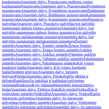
kambariams
Atsarginės dalys: Praustuvams mažiems vonios
kambariams
Praustuvams
Atsarginės dalys: Praustuvams
Dvigubiems
praustuvams
Atsarginės dalys: Dvigubiems praustuvams
Baldiniams
praustuvams
Atsarginės dalys: Baldiniams praustuvams
Kampiniams
praustuvams
Atsarginės dalys: Kampiniams praustuvams
Praustuvų
stalviršiai
Atsarginės dalys: Praustuvų stalviršiai
Ant stalviršio
pastatomam dubens formos praustuvui
Atsarginės dalys: Ant
stalviršio pastatomam dubens formos praustuvui
Ant stalviršio
pastatomam stačiakampiam praustuvui
Atsarginės dalys: Ant
stalviršio pastatomam stačiakampiam praustuvui
Šoninės
spintelės
Atsarginės dalys: Šoninės spintelės
Žemos šoninės
spintelės
Atsarginės dalys: Žemos šoninės spintelės
Aukštos
spintelės
Atsarginės dalys: Aukštos spintelės
Vidutinio aukščio
spintelės
Atsarginės dalys: Vidutinio aukščio spintelės
Pakabinamos
spintelės
Atsarginės dalys: Pakabinamos spintelės
Kiti vonios
kambario baldai
Atsarginės dalys: Kiti vonios kambario
baldai
Sieninės lentynos
Atsarginės dalys: Sieninės
lentynos
Priedai
Atsarginės dalys: Priedai
Stalčių įdėklai ir
dėžutės
Rankšluosčių laikikliai ir kabliukai
Apšvietimo
elementai
Rankenos
Kojų rinkiniai
Magnetinės lentos
Elektros
lizdai
Atsarginės dalys: Elektros lizdai
Kiti priedai
Veidrodžiai ir
veidrodinės spintelės
Veidrodžiai
Atsarginės dalys: Veidrodžiai
Su
integruotu apšvietimu
Atsarginės dalys: Su integruotu
apšvietimu
Veidrodinės spintelės
Atsarginės dalys: Veidrodinės
spintelės
Su integruotu apšvietimu
Atsarginės dalys: Su integruotu