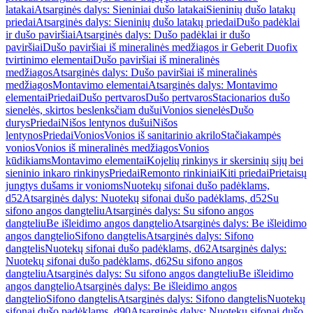
latakai
Atsarginės dalys: Sieniniai dušo latakai
Sieninių dušo latakų
priedai
Atsarginės dalys: Sieninių dušo latakų priedai
Dušo padėklai
ir dušo paviršiai
Atsarginės dalys: Dušo padėklai ir dušo
paviršiai
Dušo paviršiai iš mineralinės medžiagos ir Geberit Duofix
tvirtinimo elementai
Dušo paviršiai iš mineralinės
medžiagos
Atsarginės dalys: Dušo paviršiai iš mineralinės
medžiagos
Montavimo elementai
Atsarginės dalys: Montavimo
elementai
Priedai
Dušo pertvaros
Dušo pertvaros
Stacionarios dušo
sienelės, skirtos beslenksčiam dušui
Vonios sienelės
Dušo
durys
Priedai
Nišos lentynos dušui
Nišos
lentynos
Priedai
Vonios
Vonios iš sanitarinio akrilo
Stačiakampės
vonios
Vonios iš mineralinės medžiagos
Vonios
kūdikiams
Montavimo elementai
Kojelių rinkinys ir skersinių sijų bei
sieninio inkaro rinkinys
Priedai
Remonto rinkiniai
Kiti priedai
Prietaisų
jungtys dušams ir vonioms
Nuotekų sifonai dušo padėklams,
d52
Atsarginės dalys: Nuotekų sifonai dušo padėklams, d52
Su
sifono angos dangteliu
Atsarginės dalys: Su sifono angos
dangteliu
Be išleidimo angos dangtelio
Atsarginės dalys: Be išleidimo
angos dangtelio
Sifono dangtelis
Atsarginės dalys: Sifono
dangtelis
Nuotekų sifonai dušo padėklams, d62
Atsarginės dalys:
Nuotekų sifonai dušo padėklams, d62
Su sifono angos
dangteliu
Atsarginės dalys: Su sifono angos dangteliu
Be išleidimo
angos dangtelio
Atsarginės dalys: Be išleidimo angos
dangtelio
Sifono dangtelis
Atsarginės dalys: Sifono dangtelis
Nuotekų
sifonai dušo padėklams, d90
Atsarginės dalys: Nuotekų sifonai dušo