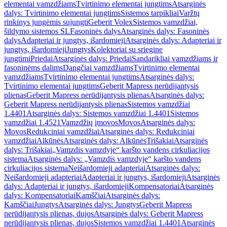
elementai vamzdžiams
Tvirtinimo elementai jungtims
Atsarginės
dalys: Tvirtinimo elementai jungtims
Sistemos tarpikliai
Varžtų
rinkinys jungėmis sujungti
Geberit Volex
Sistemos vamzdžiai,
šildymo sistemos SL
Fasoninės dalys
Atsarginės dalys: Fasoninės
dalys
Adapteriai ir jungtys, išardomieji
Atsarginės dalys: Adapteriai ir
jungtys, išardomieji
Jungtys
Kolektoriai su sriegine
jungtimi
Priedai
Atsarginės dalys: Priedai
Sandarikliai vamzdžiams ir
fasoninėms dalims
Dangčiai vamzdžiams
Tvirtinimo elementai
vamzdžiams
Tvirtinimo elementai jungtims
Atsarginės dalys:
Tvirtinimo elementai jungtims
Geberit Mapress nerūdijantysis
plienas
Geberit Mapress nerūdijantysis plienas
Atsarginės dalys:
Geberit Mapress nerūdijantysis plienas
Sistemos vamzdžiai
1.4401
Atsarginės dalys: Sistemos vamzdžiai 1.4401
Sistemos
vamzdžiai 1.4521
Vamzdžių įmovos
Movos
Atsarginės dalys:
Movos
Redukciniai vamzdžiai
Atsarginės dalys: Redukciniai
vamzdžiai
Alkūnės
Atsarginės dalys: Alkūnės
Trišakiai
Atsarginės
dalys: Trišakiai
„Vamzdis vamzdyje“ karšto vandens cirkuliacijos
sistema
Atsarginės dalys: „Vamzdis vamzdyje“ karšto vandens
cirkuliacijos sistema
Neišardomieji adapteriai
Atsarginės dalys:
Neišardomieji adapteriai
Adapteriai ir jungtys, išardomieji
Atsarginės
dalys: Adapteriai ir jungtys, išardomieji
Kompensatoriai
Atsarginės
dalys: Kompensatoriai
Kamščiai
Atsarginės dalys:
Kamščiai
Jungtys
Atsarginės dalys: Jungtys
Geberit Mapress
nerūdijantysis plienas, dujos
Atsarginės dalys: Geberit Mapress
nerūdijantysis plienas, dujos
Sistemos vamzdžiai 1.4401
Atsarginės