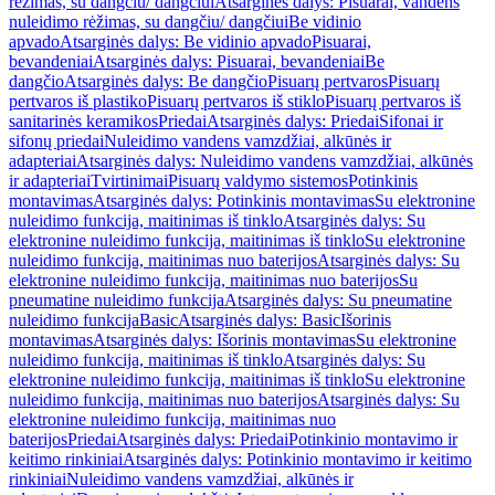
rėžimas, su dangčiu/ dangčiui
Atsarginės dalys: Pisuarai, vandens
nuleidimo rėžimas, su dangčiu/ dangčiui
Be vidinio
apvado
Atsarginės dalys: Be vidinio apvado
Pisuarai,
bevandeniai
Atsarginės dalys: Pisuarai, bevandeniai
Be
dangčio
Atsarginės dalys: Be dangčio
Pisuarų pertvaros
Pisuarų
pertvaros iš plastiko
Pisuarų pertvaros iš stiklo
Pisuarų pertvaros iš
sanitarinės keramikos
Priedai
Atsarginės dalys: Priedai
Sifonai ir
sifonų priedai
Nuleidimo vandens vamzdžiai, alkūnės ir
adapteriai
Atsarginės dalys: Nuleidimo vandens vamzdžiai, alkūnės
ir adapteriai
Tvirtinimai
Pisuarų valdymo sistemos
Potinkinis
montavimas
Atsarginės dalys: Potinkinis montavimas
Su elektronine
nuleidimo funkcija, maitinimas iš tinklo
Atsarginės dalys: Su
elektronine nuleidimo funkcija, maitinimas iš tinklo
Su elektronine
nuleidimo funkcija, maitinimas nuo baterijos
Atsarginės dalys: Su
elektronine nuleidimo funkcija, maitinimas nuo baterijos
Su
pneumatine nuleidimo funkcija
Atsarginės dalys: Su pneumatine
nuleidimo funkcija
Basic
Atsarginės dalys: Basic
Išorinis
montavimas
Atsarginės dalys: Išorinis montavimas
Su elektronine
nuleidimo funkcija, maitinimas iš tinklo
Atsarginės dalys: Su
elektronine nuleidimo funkcija, maitinimas iš tinklo
Su elektronine
nuleidimo funkcija, maitinimas nuo baterijos
Atsarginės dalys: Su
elektronine nuleidimo funkcija, maitinimas nuo
baterijos
Priedai
Atsarginės dalys: Priedai
Potinkinio montavimo ir
keitimo rinkiniai
Atsarginės dalys: Potinkinio montavimo ir keitimo
rinkiniai
Nuleidimo vandens vamzdžiai, alkūnės ir