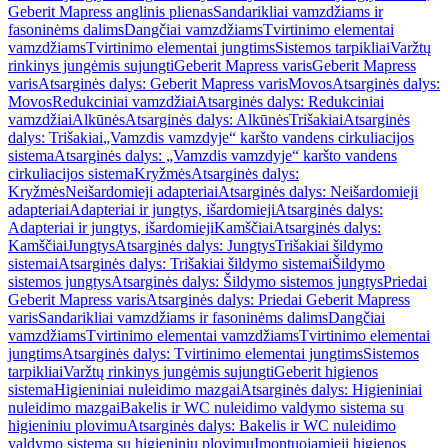
Geberit Mapress anglinis plienas
Sandarikliai vamzdžiams ir
fasoninėms dalims
Dangčiai vamzdžiams
Tvirtinimo elementai
vamzdžiams
Tvirtinimo elementai jungtims
Sistemos tarpikliai
Varžtų
rinkinys jungėmis sujungti
Geberit Mapress varis
Geberit Mapress
varis
Atsarginės dalys: Geberit Mapress varis
Movos
Atsarginės dalys:
Movos
Redukciniai vamzdžiai
Atsarginės dalys: Redukciniai
vamzdžiai
Alkūnės
Atsarginės dalys: Alkūnės
Trišakiai
Atsarginės
dalys: Trišakiai
„Vamzdis vamzdyje“ karšto vandens cirkuliacijos
sistema
Atsarginės dalys: „Vamzdis vamzdyje“ karšto vandens
cirkuliacijos sistema
Kryžmės
Atsarginės dalys:
Kryžmės
Neišardomieji adapteriai
Atsarginės dalys: Neišardomieji
adapteriai
Adapteriai ir jungtys, išardomieji
Atsarginės dalys:
Adapteriai ir jungtys, išardomieji
Kamščiai
Atsarginės dalys:
Kamščiai
Jungtys
Atsarginės dalys: Jungtys
Trišakiai šildymo
sistemai
Atsarginės dalys: Trišakiai šildymo sistemai
Šildymo
sistemos jungtys
Atsarginės dalys: Šildymo sistemos jungtys
Priedai
Geberit Mapress varis
Atsarginės dalys: Priedai Geberit Mapress
varis
Sandarikliai vamzdžiams ir fasoninėms dalims
Dangčiai
vamzdžiams
Tvirtinimo elementai vamzdžiams
Tvirtinimo elementai
jungtims
Atsarginės dalys: Tvirtinimo elementai jungtims
Sistemos
tarpikliai
Varžtų rinkinys jungėmis sujungti
Geberit higienos
sistema
Higieniniai nuleidimo mazgai
Atsarginės dalys: Higieniniai
nuleidimo mazgai
Bakelis ir WC nuleidimo valdymo sistema su
higieniniu plovimu
Atsarginės dalys: Bakelis ir WC nuleidimo
valdymo sistema su higieniniu plovimu
Įmontuojamieji higienos