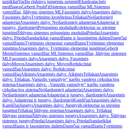
tarpikliai
Varžtų rinkinys jungėmis sujungti
Eksploatacinės
medžiagos
Geberit PushFit
Sistemos vamzdžiai ML
Sistemos
vamzdžiai, šildymo sistemos ML
Fasoninės dalys
Atsarginės dalys:
Fasoninės dalys
Tvirtinimo kronšteinas
Trišakiai
Neišardomieji
adapteriai
Atsarginės dalys: Neišardomieji adapteriai
Adapteriai ir
jungtys, išardomieji
Prijungimo moduliai
Kolektoriai su sriegine
jungtimi
Šildymo sistemos prijungimo moduliai
Priedai
Atsarginės
dalys: Priedai
Sandarikliai vamzdžiams ir fasoninėms dalims
Dangčiai
vamzdžiams
Tvirtinimo elementai vamzdžiams
Tvirtinimo elementai
jungtims
Atsarginės dalys: Tvirtinimo elementai jungtims
Geberit
Mepla
Sistemos vamzdžiai ML
Sistemos vamzdžiai, šildymo sistemos
ML
Fasoninės dalys
Atsarginės dalys: Fasoninės
dalys
Movos
Atsarginės dalys: Movos
Redukciniai
vamzdžiai
Atsarginės dalys: Redukciniai
vamzdžiai
Alkūnės
Atsarginės dalys: Alkūnės
Trišakiai
Atsarginės
dalys: Trišakiai
„Vamzdis vamzdyje“ karšto vandens cirkuliacijos
sistema
Atsarginės dalys: „Vamzdis vamzdyje“ karšto vandens
cirkuliacijos sistema
Neišardomieji adapteriai
Atsarginės dalys:
Neišardomieji adapteriai
Adapteriai ir jungtys, išardomieji
Atsarginės
dalys: Adapteriai ir jungtys, išardomieji
Kamščiai
Atsarginės dalys:
Kamščiai
Jungtys
Atsarginės dalys: Jungtys
Kolektoriai su sriegine
jungtimi
Trišakiai šildymo sistemai
Atsarginės dalys: Trišakiai
šildymo sistemai
Šildymo sistemos jungtys
Atsarginės dalys: Šildymo
sistemos jungtys
Priedai
Atsarginės dalys: Priedai
Sandarikliai
vamzdžiams ir fasoninėms dalims
Dangčiai vamzdžiams
Tvirtinimo