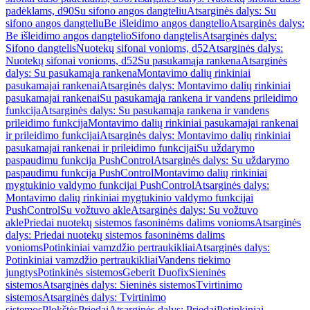
padėklams, d90
Su sifono angos dangteliu
Atsarginės dalys: Su
sifono angos dangteliu
Be išleidimo angos dangtelio
Atsarginės dalys:
Be išleidimo angos dangtelio
Sifono dangtelis
Atsarginės dalys:
Sifono dangtelis
Nuotekų sifonai vonioms, d52
Atsarginės dalys:
Nuotekų sifonai vonioms, d52
Su pasukamąja rankena
Atsarginės
dalys: Su pasukamąja rankena
Montavimo dalių rinkiniai
pasukamajai rankenai
Atsarginės dalys: Montavimo dalių rinkiniai
pasukamajai rankenai
Su pasukamąja rankena ir vandens prileidimo
funkcija
Atsarginės dalys: Su pasukamąja rankena ir vandens
prileidimo funkcija
Montavimo dalių rinkiniai pasukamajai rankenai
ir prileidimo funkcijai
Atsarginės dalys: Montavimo dalių rinkiniai
pasukamajai rankenai ir prileidimo funkcijai
Su uždarymo
paspaudimu funkcija PushControl
Atsarginės dalys: Su uždarymo
paspaudimu funkcija PushControl
Montavimo dalių rinkiniai
mygtukinio valdymo funkcijai PushControl
Atsarginės dalys:
Montavimo dalių rinkiniai mygtukinio valdymo funkcijai
PushControl
Su vožtuvo akle
Atsarginės dalys: Su vožtuvo
akle
Priedai nuotekų sistemos fasoninėms dalims vonioms
Atsarginės
dalys: Priedai nuotekų sistemos fasoninėms dalims
vonioms
Potinkiniai vamzdžio pertraukikliai
Atsarginės dalys:
Potinkiniai vamzdžio pertraukikliai
Vandens tiekimo
jungtys
Potinkinės sistemos
Geberit Duofix
Sieninės
sistemos
Atsarginės dalys: Sieninės sistemos
Tvirtinimo
sistemos
Atsarginės dalys: Tvirtinimo
sistemos
Plokštės
Priedai
Atsarginės dalys: Priedai
Potinkiniai