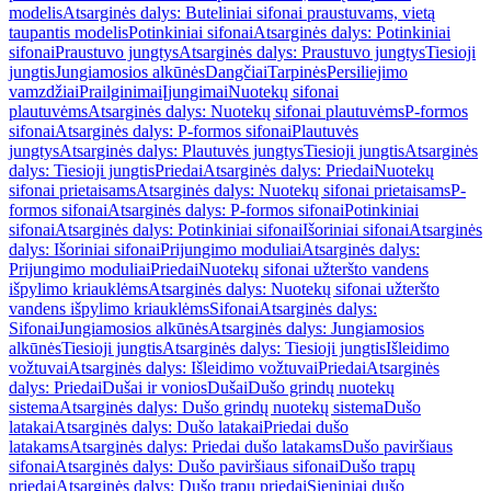
modelis
Atsarginės dalys: Buteliniai sifonai praustuvams, vietą
taupantis modelis
Potinkiniai sifonai
Atsarginės dalys: Potinkiniai
sifonai
Praustuvo jungtys
Atsarginės dalys: Praustuvo jungtys
Tiesioji
jungtis
Jungiamosios alkūnės
Dangčiai
Tarpinės
Persiliejimo
vamzdžiai
Prailginimai
Įjungimai
Nuotekų sifonai
plautuvėms
Atsarginės dalys: Nuotekų sifonai plautuvėms
P-formos
sifonai
Atsarginės dalys: P-formos sifonai
Plautuvės
jungtys
Atsarginės dalys: Plautuvės jungtys
Tiesioji jungtis
Atsarginės
dalys: Tiesioji jungtis
Priedai
Atsarginės dalys: Priedai
Nuotekų
sifonai prietaisams
Atsarginės dalys: Nuotekų sifonai prietaisams
P-
formos sifonai
Atsarginės dalys: P-formos sifonai
Potinkiniai
sifonai
Atsarginės dalys: Potinkiniai sifonai
Išoriniai sifonai
Atsarginės
dalys: Išoriniai sifonai
Prijungimo moduliai
Atsarginės dalys:
Prijungimo moduliai
Priedai
Nuotekų sifonai užteršto vandens
išpylimo kriauklėms
Atsarginės dalys: Nuotekų sifonai užteršto
vandens išpylimo kriauklėms
Sifonai
Atsarginės dalys:
Sifonai
Jungiamosios alkūnės
Atsarginės dalys: Jungiamosios
alkūnės
Tiesioji jungtis
Atsarginės dalys: Tiesioji jungtis
Išleidimo
vožtuvai
Atsarginės dalys: Išleidimo vožtuvai
Priedai
Atsarginės
dalys: Priedai
Dušai ir vonios
Dušai
Dušo grindų nuotekų
sistema
Atsarginės dalys: Dušo grindų nuotekų sistema
Dušo
latakai
Atsarginės dalys: Dušo latakai
Priedai dušo
latakams
Atsarginės dalys: Priedai dušo latakams
Dušo paviršiaus
sifonai
Atsarginės dalys: Dušo paviršiaus sifonai
Dušo trapų
priedai
Atsarginės dalys: Dušo trapų priedai
Sieniniai dušo