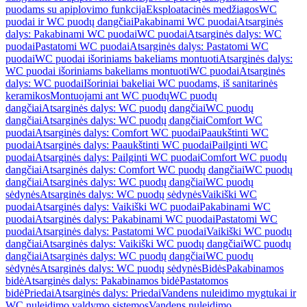
puodams su apiplovimo funkcija
Eksploatacinės medžiagos
WC
puodai ir WC puodų dangčiai
Pakabinami WC puodai
Atsarginės
dalys: Pakabinami WC puodai
WC puodai
Atsarginės dalys: WC
puodai
Pastatomi WC puodai
Atsarginės dalys: Pastatomi WC
puodai
WC puodai išoriniams bakeliams montuoti
Atsarginės dalys:
WC puodai išoriniams bakeliams montuoti
WC puodai
Atsarginės
dalys: WC puodai
Išoriniai bakeliai WC puodams, iš sanitarinės
keramikos
Montuojami ant WC puodų
WC puodų
dangčiai
Atsarginės dalys: WC puodų dangčiai
WC puodų
dangčiai
Atsarginės dalys: WC puodų dangčiai
Comfort WC
puodai
Atsarginės dalys: Comfort WC puodai
Paaukštinti WC
puodai
Atsarginės dalys: Paaukštinti WC puodai
Pailginti WC
puodai
Atsarginės dalys: Pailginti WC puodai
Comfort WC puodų
dangčiai
Atsarginės dalys: Comfort WC puodų dangčiai
WC puodų
dangčiai
Atsarginės dalys: WC puodų dangčiai
WC puodų
sėdynės
Atsarginės dalys: WC puodų sėdynės
Vaikiški WC
puodai
Atsarginės dalys: Vaikiški WC puodai
Pakabinami WC
puodai
Atsarginės dalys: Pakabinami WC puodai
Pastatomi WC
puodai
Atsarginės dalys: Pastatomi WC puodai
Vaikiški WC puodų
dangčiai
Atsarginės dalys: Vaikiški WC puodų dangčiai
WC puodų
dangčiai
Atsarginės dalys: WC puodų dangčiai
WC puodų
sėdynės
Atsarginės dalys: WC puodų sėdynės
Bidės
Pakabinamos
bidė
Atsarginės dalys: Pakabinamos bidė
Pastatomos
bidė
Priedai
Atsarginės dalys: Priedai
Vandens nuleidimo mygtukai ir
WC nuleidimo valdymo sistemos
Vandens nuleidimo