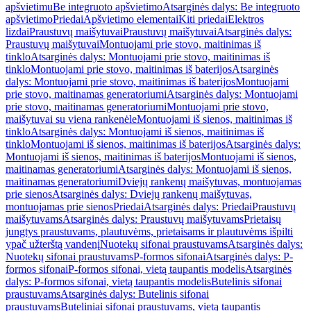
apšvietimu
Be integruoto apšvietimo
Atsarginės dalys: Be integruoto
apšvietimo
Priedai
Apšvietimo elementai
Kiti priedai
Elektros
lizdai
Praustuvų maišytuvai
Praustuvų maišytuvai
Atsarginės dalys:
Praustuvų maišytuvai
Montuojami prie stovo, maitinimas iš
tinklo
Atsarginės dalys: Montuojami prie stovo, maitinimas iš
tinklo
Montuojami prie stovo, maitinimas iš baterijos
Atsarginės
dalys: Montuojami prie stovo, maitinimas iš baterijos
Montuojami
prie stovo, maitinamas generatoriumi
Atsarginės dalys: Montuojami
prie stovo, maitinamas generatoriumi
Montuojami prie stovo,
maišytuvai su viena rankenėle
Montuojami iš sienos, maitinimas iš
tinklo
Atsarginės dalys: Montuojami iš sienos, maitinimas iš
tinklo
Montuojami iš sienos, maitinimas iš baterijos
Atsarginės dalys:
Montuojami iš sienos, maitinimas iš baterijos
Montuojami iš sienos,
maitinamas generatoriumi
Atsarginės dalys: Montuojami iš sienos,
maitinamas generatoriumi
Dviejų rankenų maišytuvas, montuojamas
prie sienos
Atsarginės dalys: Dviejų rankenų maišytuvas,
montuojamas prie sienos
Priedai
Atsarginės dalys: Priedai
Praustuvų
maišytuvams
Atsarginės dalys: Praustuvų maišytuvams
Prietaisų
jungtys praustuvams, plautuvėms, prietaisams ir plautuvėms išpilti
ypač užterštą vandenį
Nuotekų sifonai praustuvams
Atsarginės dalys:
Nuotekų sifonai praustuvams
P-formos sifonai
Atsarginės dalys: P-
formos sifonai
P-formos sifonai, vietą taupantis modelis
Atsarginės
dalys: P-formos sifonai, vietą taupantis modelis
Butelinis sifonai
praustuvams
Atsarginės dalys: Butelinis sifonai
praustuvams
Buteliniai sifonai praustuvams, vietą taupantis