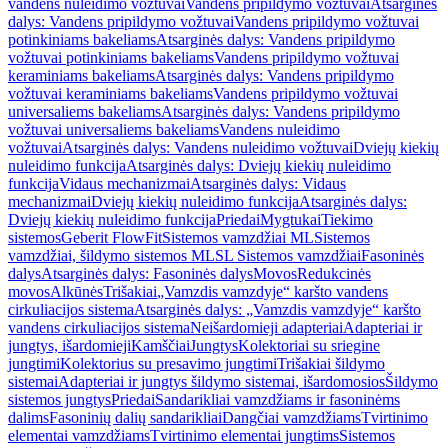
vandens nuleidimo vožtuvai
Vandens pripildymo vožtuvai
Atsarginės
dalys: Vandens pripildymo vožtuvai
Vandens pripildymo vožtuvai
potinkiniams bakeliams
Atsarginės dalys: Vandens pripildymo
vožtuvai potinkiniams bakeliams
Vandens pripildymo vožtuvai
keraminiams bakeliams
Atsarginės dalys: Vandens pripildymo
vožtuvai keraminiams bakeliams
Vandens pripildymo vožtuvai
universaliems bakeliams
Atsarginės dalys: Vandens pripildymo
vožtuvai universaliems bakeliams
Vandens nuleidimo
vožtuvai
Atsarginės dalys: Vandens nuleidimo vožtuvai
Dviejų kiekių
nuleidimo funkcija
Atsarginės dalys: Dviejų kiekių nuleidimo
funkcija
Vidaus mechanizmai
Atsarginės dalys: Vidaus
mechanizmai
Dviejų kiekių nuleidimo funkcija
Atsarginės dalys:
Dviejų kiekių nuleidimo funkcija
Priedai
Mygtukai
Tiekimo
sistemos
Geberit FlowFit
Sistemos vamzdžiai ML
Sistemos
vamzdžiai, šildymo sistemos ML
SL Sistemos vamzdžiai
Fasoninės
dalys
Atsarginės dalys: Fasoninės dalys
Movos
Redukcinės
movos
Alkūnės
Trišakiai
„Vamzdis vamzdyje“ karšto vandens
cirkuliacijos sistema
Atsarginės dalys: „Vamzdis vamzdyje“ karšto
vandens cirkuliacijos sistema
Neišardomieji adapteriai
Adapteriai ir
jungtys, išardomieji
Kamščiai
Jungtys
Kolektoriai su sriegine
jungtimi
Kolektorius su presavimo jungtimi
Trišakiai šildymo
sistemai
Adapteriai ir jungtys šildymo sistemai, išardomosios
Šildymo
sistemos jungtys
Priedai
Sandarikliai vamzdžiams ir fasoninėms
dalims
Fasoninių dalių sandarikliai
Dangčiai vamzdžiams
Tvirtinimo
elementai vamzdžiams
Tvirtinimo elementai jungtims
Sistemos