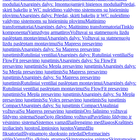
moduliai
Atsarginės dalys: Įmontuojamieji higienos moduliai
Priedai,
skirti bakelių ir WC nuleidimo valdymo sistemoms su higieniniu
plovimu
Atsarginės dalys: Priedai, skirti bakelių ir WC nuleidimo
valdymo sistemoms su higieniniu plovimu
Maitinimo
transformatoriai
Atsarginės dalys: Maitinimo transformatoriai
Tinklo
komponentai
Vamzdynų armatūros
Vožtuvai su statmenuoju lizdu
paslėptam montavimui
Atsarginės dalys: Vožtuvai su statmenuoju
lizdu paslėptam montavimui
Su Mapress presavimo
jungtimis
Atsarginės dalys: Su Mapress presavimo
jungtimis
Rutuliniai ventiliai
Atsarginės dalys: Rutuliniai ventiliai
Su
FlowFit presavimo jungtimis
Atsarginės dalys: Su FlowFit
presavimo jungtimis
Su Mepla presavimo jungtimis
Atsarginės dalys:
Su Mepla presavimo jungtimis
Su Mapress presavimo
jungtimis
Atsarginės dalys: Su Mapress presavimo
jungtimis
Rutuliniai ventiliai paslėptam montavimui
Atsarginės dalys:
Rutuliniai ventiliai paslėptam montavimui
Su FlowFit presavimo
jungtimis
Su Mepla presavimo jungtimis
Atsarginės dalys: Su Mepla
presavimo jungtimis
Su Volex presavimo jungtimis
Su jungtimis
Compact
Atsarginės dalys: Su jungtimis Compact
Atgaliniai
vožtuvai
Su Mapress presavimo jungtimis
Oro šalinimo vožtuvai
šildymo sistemai
Sparčiojo išleidimo vožtuvai
Paviršinio šildymo ir
vėsinimo sistema
Sistemos vamzdžiai
Įrengimo medžiagos
Kraštinės
izoliacinės juostos
Lipniosios juostos
Vamzdžių
fiksatoriai
Išlyginamojo sluoksnio priedai
Deformacinės
siūlės
Vamzdžio alkūnės atramos
Skirstomosios spintos
Skirstomosios