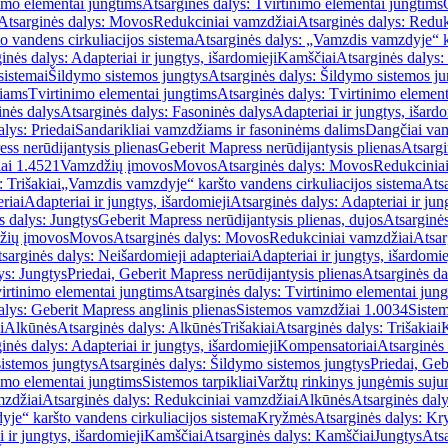
imo elementai jungtims
Atsarginės dalys: Tvirtinimo elementai jungtims
Atsarginės dalys: Movos
Redukciniai vamzdžiai
Atsarginės dalys: Reduk
 vandens cirkuliacijos sistema
Atsarginės dalys: „Vamzdis vamzdyje“ ka
inės dalys: Adapteriai ir jungtys, išardomieji
Kamščiai
Atsarginės dalys:
sistemai
Šildymo sistemos jungtys
Atsarginės dalys: Šildymo sistemos ju
žiams
Tvirtinimo elementai jungtims
Atsarginės dalys: Tvirtinimo element
nės dalys
Atsarginės dalys: Fasoninės dalys
Adapteriai ir jungtys, išardo
alys: Priedai
Sandarikliai vamzdžiams ir fasoninėms dalims
Dangčiai va
ss nerūdijantysis plienas
Geberit Mapress nerūdijantysis plienas
Atsargi
ai 1.4521
Vamzdžių įmovos
Movos
Atsarginės dalys: Movos
Redukcinia
 Trišakiai
„Vamzdis vamzdyje“ karšto vandens cirkuliacijos sistema
Ats
riai
Adapteriai ir jungtys, išardomieji
Atsarginės dalys: Adapteriai ir jun
s dalys: Jungtys
Geberit Mapress nerūdijantysis plienas, dujos
Atsarginės
žių įmovos
Movos
Atsarginės dalys: Movos
Redukciniai vamzdžiai
Atsar
sarginės dalys: Neišardomieji adapteriai
Adapteriai ir jungtys, išardomie
ys: Jungtys
Priedai, Geberit Mapress nerūdijantysis plienas
Atsarginės da
irtinimo elementai jungtims
Atsarginės dalys: Tvirtinimo elementai jun
alys: Geberit Mapress anglinis plienas
Sistemos vamzdžiai 1.0034
Siste
i
Alkūnės
Atsarginės dalys: Alkūnės
Trišakiai
Atsarginės dalys: Trišakiai
inės dalys: Adapteriai ir jungtys, išardomieji
Kompensatoriai
Atsarginės
istemos jungtys
Atsarginės dalys: Šildymo sistemos jungtys
Priedai, Geb
imo elementai jungtims
Sistemos tarpikliai
Varžtų rinkinys jungėmis suju
mzdžiai
Atsarginės dalys: Redukciniai vamzdžiai
Alkūnės
Atsarginės dal
je“ karšto vandens cirkuliacijos sistema
Kryžmės
Atsarginės dalys: K
 ir jungtys, išardomieji
Kamščiai
Atsarginės dalys: Kamščiai
Jungtys
Atsa