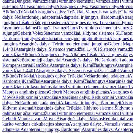
dalims
Dangčiai vamzdžiams
Tvirtinimo elementai vamzdžiams
Tvirtin
sistemos ML
Fasoninės dalys
Atsarginės dalys: Fasoninės dalys
Movos
Alkūnės
Trišakiai
Atsarginės dalys: Trišakiai
„Vamzdis vamzdyje“ karšto
dalys: Neišardomieji adapteriai
Adapteriai ir jungtys, išardomieji
Atsarg
jungtimi
Trišakiai šildymo sistemai
Atsarginės dalys: Trišakiai šildymo 
fasoninėms dalims
Dangčiai vamzdžiams
Tvirtinimo elementai vamzd
sujungti
Geberit Volex
Sistemos vamzdžiai, šildymo sistemos SL
Fasoni
išardomieji
Jungtys
Kolektoriai su sriegine jungtimi
Priedai
Atsarginės d
jungtims
Atsarginės dalys: Tvirtinimo elementai jungtims
Geberit Mapre
1.4401
Atsarginės dalys: Sistemos vamzdžiai 1.4401
Sistemos vamzdži
vamzdžiai
Alkūnės
Atsarginės dalys: Alkūnės
Trišakiai
Atsarginės dalys:
sistema
Neišardomieji adapteriai
Atsarginės dalys: Neišardomieji adapte
Kompensatoriai
Kamščiai
Atsarginės dalys: Kamščiai
Jungtys
Atsarginė
vamzdžiai 1.4401
Atsarginės dalys: Sistemos vamzdžiai 1.4401
Vamzd
Alkūnės
Trišakiai
Atsarginės dalys: Trišakiai
Neišardomieji adapteriai
At
išardomieji
Kamščiai
Atsarginės dalys: Kamščiai
Jungtys
Atsarginės dal
vamzdžiams ir fasoninėms dalims
Tvirtinimo elementai vamzdžiams
Tv
Mapress anglinis plienas
Geberit Mapress anglinis plienas
Atsarginės d
Movos
Redukciniai vamzdžiai
Atsarginės dalys: Redukciniai vamzdžia
dalys: Neišardomieji adapteriai
Adapteriai ir jungtys, išardomieji
Atsarg
šildymo sistemai
Atsarginės dalys: Trišakiai šildymo sistemai
Šildymo s
dalims
Dangčiai vamzdžiams
Tvirtinimo elementai vamzdžiams
Tvirtin
Geberit Mapress varis
Movos
Atsarginės dalys: Movos
Redukciniai va
karšto vandens cirkuliacijos sistema
Atsarginės dalys: „Vamzdis vamzdy
adapteriai
Adapteriai ir jungtys, išardomieji
Atsarginės dalys: Adapteriai