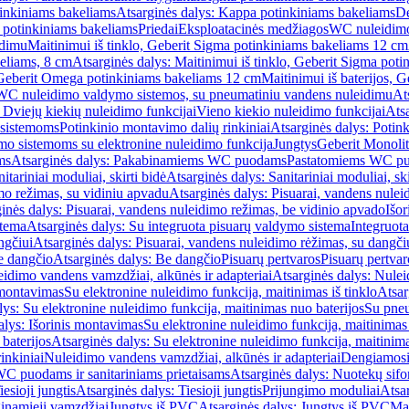
inkiniams bakeliams
Atsarginės dalys: Kappa potinkiniams bakeliams
De
e potinkiniams bakeliams
Priedai
Eksploatacinės medžiagos
WC nuleidimo
idimu
Maitinimui iš tinklo, Geberit Sigma potinkiniams bakeliams 12 cm
keliams, 8 cm
Atsarginės dalys: Maitinimui iš tinklo, Geberit Sigma pot
, Geberit Omega potinkiniams bakeliams 12 cm
Maitinimui iš baterijos, 
WC nuleidimo valdymo sistemos, su pneumatiniu vandens nuleidimu
At
 Dviejų kiekių nuleidimo funkcijai
Vieno kiekio nuleidimo funkcijai
Atsa
 sistemoms
Potinkinio montavimo dalių rinkiniai
Atsarginės dalys: Potin
o sistemoms su elektronine nuleidimo funkcija
Jungtys
Geberit Monolit
ms
Atsarginės dalys: Pakabinamiems WC puodams
Pastatomiems WC p
itariniai moduliai, skirti bidė
Atsarginės dalys: Sanitariniai moduliai, ski
mo režimas, su vidiniu apvadu
Atsarginės dalys: Pisuarai, vandens nulei
inės dalys: Pisuarai, vandens nuleidimo režimas, be vidinio apvado
Išor
stema
Atsarginės dalys: Su integruota pisuarų valdymo sistema
Integruot
ngčiui
Atsarginės dalys: Pisuarai, vandens nuleidimo rėžimas, su dangči
e dangčio
Atsarginės dalys: Be dangčio
Pisuarų pertvaros
Pisuarų pertvar
idimo vandens vamzdžiai, alkūnės ir adapteriai
Atsarginės dalys: Nulei
 montavimas
Su elektronine nuleidimo funkcija, maitinimas iš tinklo
Atsar
lys: Su elektronine nuleidimo funkcija, maitinimas nuo baterijos
Su pneu
alys: Išorinis montavimas
Su elektronine nuleidimo funkcija, maitinimas 
baterijos
Atsarginės dalys: Su elektronine nuleidimo funkcija, maitinima
inkiniai
Nuleidimo vandens vamzdžiai, alkūnės ir adapteriai
Dengiamosi
C puodams ir sanitariniams prietaisams
Atsarginės dalys: Nuotekų sif
iesioji jungtis
Atsarginės dalys: Tiesioji jungtis
Prijungimo moduliai
Atsa
ginamieji vamzdžiai
Jungtys iš PVC
Atsarginės dalys: Jungtys iš PVC
Man