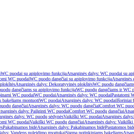
a
WC puodai su apiplovimo funkcija
Atsarginės dalys: WC puodai su ap
atomi WC puodai
WC puodo dangčiai su apiplovimo funkcija
Atsarginės 
plokštės
Atsarginės dalys: Dekoratyvinės plokštės
WC puodų dangčiams 
uodų dangčiams su apiplovimo funkcija
WC puodų dangčiams ir WC pu
abinami WC puodai
WC puodai
Atsarginės dalys: WC puodai
Pastatomi 
s bakeliams montuoti
WC puodai
Atsarginės dalys: WC puodai
Išoriniai
uodų dangčiai
Atsarginės dalys: WC puodų dangčiai
Comfort WC puod
tsarginės dalys: Pailginti WC puodai
Comfort WC puodų dangčiai
Atsa
arginės dalys: WC puodų sėdynės
Vaikiški WC puodai
Atsarginės dalys
atomi WC puodai
Vaikiški WC puodų dangčiai
Atsarginės dalys: Vaikiš
ės
Pakabinamos bidė
Atsarginės dalys: Pakabinamos bidė
Pastatomos bid
dalys: Vandens nuleidimo mygtukai
Sigma potinkiniams bakeliams
Atsar