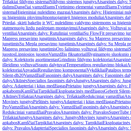
Trišakiai šildymo sistemai
Šildymo sistemos jungtys
Atsarginės dalys: 
dalims
Dangčiai vamzdžiams
Tvirtinimo elementai vamzdžiams
Tvirtin
sistema
Higieniniai nuleidimo mazgai
Atsarginės dalys: Higieniniai nu
su higieniniu plovimu
Įmontuojamieji higienos moduliai
Atsarginės dal
Priedai, skirti bakelių ir WC nuleidimo valdymo sistemoms su higien
statmenuoju lizdu paslėptam montavimui
Atsarginės dalys: Vožtuvai 
ventiliai
Atsarginės dalys: Rutuliniai ventiliai
Su FlowFit presavimo jun
Mapress presavimo jungtimis
Atsarginės dalys: Su Mapress presavimo
jungtimis
Su Mepla presavimo jungtimis
Atsarginės dalys: Su Mepla p
Mapress presavimo jungtimis
Oro šalinimo vožtuvai šildymo sistemai
S
juostos
Lipniosios juostos
Vamzdžių fiksatoriai
Išlyginamojo sluoksnio 
dalys: Kolektorių asortimentas
Grindinio šildymo kolektoriai
Atsarginė
išleidimo vožtuvai
Srauto dalytuvai
Temperatūros reguliavimo blokai
At
kolektoriai
Apvadai
Reguliavimo komponentai
Vykdikliai
Patalpos term
Silent-db20
Vamzdžiai
Fasoninės dalys
Atsarginės dalys: Fasoninės dal
dalys
Alkūnės
Specialios fasoninės dalys
Jungtys
Atsarginės dalys: Jung
dalys: Adapteriai į kitas medžiagas
Prietaisų jungtys
Atsarginės dalys: P
apkaboms
Kamščiai
Tarpikliai
Eksploatacinės medžiagos
Geberit Silent
Alkūnės
Trišakiai
Atsarginės dalys: Trišakiai
Redukciniai vamzdžiai
Ats
Movinės jungtys
Pirštinės jungtys
Adapteriai į kitas medžiagas
Prietais
Pro
Vamzdžiai
Atsarginės dalys: Vamzdžiai
Fasoninės dalys
Atsarginės 
Redukciniai vamzdžiai
Pravalos
Atsarginės dalys: Pravalos
SuperTube f
Trišakiai
Jungtys
Atsarginės dalys: Jungtys
Movinės jungtys
Atsarginės 
apkabos
Kamščiai
Tarpikliai
Atsarginės dalys: Tarpikliai
Eksploatacinės
dalys: Pravalos
Adapteriai
Specialios fasoninės dalys
Atsarginės dalys: 