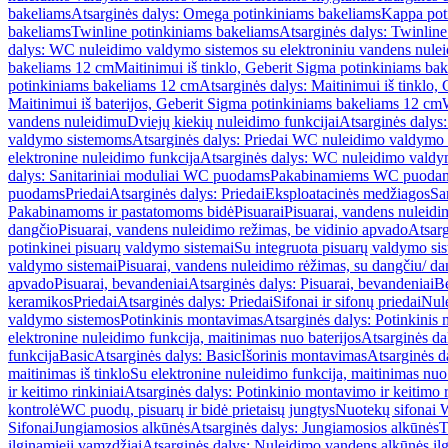
bakeliams
Atsarginės dalys: Omega potinkiniams bakeliams
Kappa pot
bakeliams
Twinline potinkiniams bakeliams
Atsarginės dalys: Twinlin
dalys: WC nuleidimo valdymo sistemos su elektroniniu vandens nule
bakeliams 12 cm
Maitinimui iš tinklo, Geberit Sigma potinkiniams ba
potinkiniams bakeliams 12 cm
Atsarginės dalys: Maitinimui iš tinklo
Maitinimui iš baterijos, Geberit Sigma potinkiniams bakeliams 12 cm
vandens nuleidimu
Dviejų kiekių nuleidimo funkcijai
Atsarginės dalys:
valdymo sistemoms
Atsarginės dalys: Priedai WC nuleidimo valdymo
elektronine nuleidimo funkcija
Atsarginės dalys: WC nuleidimo valdym
dalys: Sanitariniai moduliai WC puodams
Pakabinamiems WC puoda
puodams
Priedai
Atsarginės dalys: Priedai
Eksploatacinės medžiagos
San
Pakabinamoms ir pastatomoms bidė
Pisuarai
Pisuarai, vandens nuleidi
dangčio
Pisuarai, vandens nuleidimo režimas, be vidinio apvado
Atsarg
potinkinei pisuarų valdymo sistemai
Su integruota pisuarų valdymo si
valdymo sistemai
Pisuarai, vandens nuleidimo rėžimas, su dangčiu/ da
apvado
Pisuarai, bevandeniai
Atsarginės dalys: Pisuarai, bevandeniai
B
keramikos
Priedai
Atsarginės dalys: Priedai
Sifonai ir sifonų priedai
Nule
valdymo sistemos
Potinkinis montavimas
Atsarginės dalys: Potinkinis
elektronine nuleidimo funkcija, maitinimas nuo baterijos
Atsarginės da
funkcija
Basic
Atsarginės dalys: Basic
Išorinis montavimas
Atsarginės d
maitinimas iš tinklo
Su elektronine nuleidimo funkcija, maitinimas nuo 
ir keitimo rinkiniai
Atsarginės dalys: Potinkinio montavimo ir keitimo r
kontrolė
WC puodų, pisuarų ir bidė prietaisų jungtys
Nuotekų sifonai W
Sifonai
Jungiamosios alkūnės
Atsarginės dalys: Jungiamosios alkūnės
T
ilginamieji vamzdžiai
Atsarginės dalys: Nuleidimo vandens alkūnės il