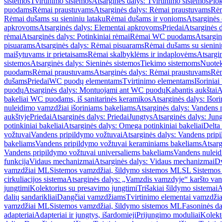
sistemos
Tvirtinimo sistemos
Atsarginės dalys: Tvirtinimo sistemos
Plok
puodams
Rėmai praustuvams
Atsarginės dalys: Rėmai praustuvams
Rėm
Rėmai dušams su sieniniu lataku
Rėmai dušams ir vonioms
Atsarginės
apkrovoms
Atsarginės dalys: Elementai apkrovoms
Priedai
Atsarginės d
rėmai
Atsarginės dalys: Potinkiniai rėmai
Rėmai WC puodams
Atsargi
pisuarams
Atsarginės dalys: Rėmai pisuarams
Rėmai dušams su sienini
maišytuvams ir prietaisams
Rėmai skalbyklėms ir indaplovėms
Atsargi
sistemos
Atsarginės dalys: Sieninės sistemos
Tiekimo sistemoms
Nuotek
puodams
Rėmai praustuvams
Atsarginės dalys: Rėmai praustuvams
Rėm
dušams
Priedai
WC puodų elementams
Tvirtinimo elementams
Išoriniai
puodų
Atsarginės dalys: Montuojami ant WC puodų
Kabantis aukštai
A
bakeliai WC puodams, iš sanitarinės keramikos
Atsarginės dalys: Išor
nuleidimo vamzdžiai išoriniams bakeliams
Atsarginės dalys: Vandens 
aukštyje
Priedai
Atsarginės dalys: Priedai
Jungtys
Atsarginės dalys: Jun
potinkiniai bakeliai
Atsarginės dalys: Omega potinkiniai bakeliai
Delta 
vožtuvai
Vandens pripildymo vožtuvai
Atsarginės dalys: Vandens prip
bakeliams
Vandens pripildymo vožtuvai keraminiams bakeliams
Atsarg
Vandens pripildymo vožtuvai universaliems bakeliams
Vandens nuleid
funkcija
Vidaus mechanizmai
Atsarginės dalys: Vidaus mechanizmai
Dv
vamzdžiai ML
Sistemos vamzdžiai, šildymo sistemos ML
SL Sistemos
cirkuliacijos sistema
Atsarginės dalys: „Vamzdis vamzdyje“ karšto vand
jungtimi
Kolektorius su presavimo jungtimi
Trišakiai šildymo sistemai
A
dalių sandarikliai
Dangčiai vamzdžiams
Tvirtinimo elementai vamzdži
vamzdžiai ML
Sistemos vamzdžiai, šildymo sistemos ML
Fasoninės da
adapteriai
Adapteriai ir jungtys, išardomieji
Prijungimo moduliai
Kolekto