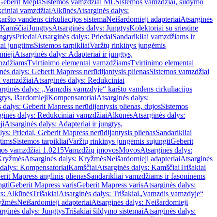
Geberit Mepla
Sistemos vamzdžiai ML
Sistemos vamzdžiai, šildymo
ciniai vamzdžiai
Alkūnės
Atsarginės dalys:
ršto vandens cirkuliacijos sistema
Neišardomieji adapteriai
Atsarginės
 Kamščiai
Jungtys
Atsarginės dalys: Jungtys
Kolektoriai su sriegine
ngtys
Priedai
Atsarginės dalys: Priedai
Sandarikliai vamzdžiams ir
ai jungtims
Sistemos tarpikliai
Varžtų rinkinys jungėmis
mieji
Atsarginės dalys: Adapteriai ir jungtys,
mzdžiams
Tvirtinimo elementai vamzdžiams
Tvirtinimo elementai
nės dalys: Geberit Mapress nerūdijantysis plienas
Sistemos vamzdžiai
i vamzdžiai
Atsarginės dalys: Redukciniai
arginės dalys: „Vamzdis vamzdyje“ karšto vandens cirkuliacijos
gtys, išardomieji
Kompensatoriai
Atsarginės dalys:
 dalys: Geberit Mapress nerūdijantysis plienas, dujos
Sistemos
ginės dalys: Redukciniai vamzdžiai
Alkūnės
Atsarginės dalys:
ji
Atsarginės dalys: Adapteriai ir jungtys,
lys: Priedai, Geberit Mapress nerūdijantysis plienas
Sandarikliai
gtims
Sistemos tarpikliai
Varžtų rinkinys jungėmis sujungti
Geberit
mos vamzdžiai 1.0215
Vamzdžių įmovos
Movos
Atsarginės dalys:
Kryžmės
Atsarginės dalys: Kryžmės
Neišardomieji adapteriai
Atsarginės
 dalys: Kompensatoriai
Kamščiai
Atsarginės dalys: Kamščiai
Trišakiai
erit Mapress anglinis plienas
Sandarikliai vamzdžiams ir fasoninėms
ngti
Geberit Mapress varis
Geberit Mapress varis
Atsarginės dalys:
ys: Alkūnės
Trišakiai
Atsarginės dalys: Trišakiai
„Vamzdis vamzdyje“
ryžmės
Neišardomieji adapteriai
Atsarginės dalys: Neišardomieji
rginės dalys: Jungtys
Trišakiai šildymo sistemai
Atsarginės dalys: