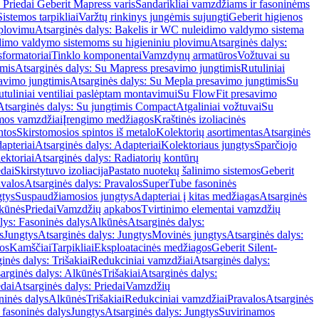
 Priedai Geberit Mapress varis
Sandarikliai vamzdžiams ir fasoninėms
Sistemos tarpikliai
Varžtų rinkinys jungėmis sujungti
Geberit higienos
 plovimu
Atsarginės dalys: Bakelis ir WC nuleidimo valdymo sistema
eidimo valdymo sistemoms su higieniniu plovimu
Atsarginės dalys:
sformatoriai
Tinklo komponentai
Vamzdynų armatūros
Vožtuvai su
imis
Atsarginės dalys: Su Mapress presavimo jungtimis
Rutuliniai
avimo jungtimis
Atsarginės dalys: Su Mepla presavimo jungtimis
Su
utuliniai ventiliai paslėptam montavimui
Su FlowFit presavimo
Atsarginės dalys: Su jungtimis Compact
Atgaliniai vožtuvai
Su
mos vamzdžiai
Įrengimo medžiagos
Kraštinės izoliacinės
ntos
Skirstomosios spintos iš metalo
Kolektorių asortimentas
Atsarginės
apteriai
Atsarginės dalys: Adapteriai
Kolektoriaus jungtys
Sparčiojo
ektoriai
Atsarginės dalys: Radiatorių kontūrų
edai
Skirstytuvo izoliacija
Pastato nuotekų šalinimo sistemos
Geberit
avalos
Atsarginės dalys: Pravalos
SuperTube fasoninės
gtys
Suspaudžiamosios jungtys
Adapteriai į kitas medžiagas
Atsarginės
lkūnės
Priedai
Vamzdžių apkabos
Tvirtinimo elementai vamzdžių
lys: Fasoninės dalys
Alkūnės
Atsarginės dalys:
s
Jungtys
Atsarginės dalys: Jungtys
Movinės jungtys
Atsarginės dalys:
os
Kamščiai
Tarpikliai
Eksploatacinės medžiagos
Geberit Silent-
inės dalys: Trišakiai
Redukciniai vamzdžiai
Atsarginės dalys:
arginės dalys: Alkūnės
Trišakiai
Atsarginės dalys:
edai
Atsarginės dalys: Priedai
Vamzdžių
ninės dalys
Alkūnės
Trišakiai
Redukciniai vamzdžiai
Pravalos
Atsarginės
 fasoninės dalys
Jungtys
Atsarginės dalys: Jungtys
Suvirinamos