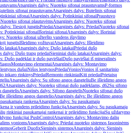
austuvams
Atsarginės dalys: Nuotekų sifonai praustuvams
P-formos
utelinis sifonai praustuvams
Atsarginės dalys: Butelinis sifonai
tinkiniai sifonai
Atsarginės dalys: Potinkiniai sifonai
Praustuvo
i
Nuotekų sifonai plautuvėms
Atsarginės dalys: Nuotekų sifonai
dalys: Tiesioji jungtis
Priedai
Atsarginės dalys: Priedai
Nuotekų sifonai
s: Potinkiniai sifonai
Išoriniai sifonai
Atsarginės dalys: Išoriniai
ys: Nuotekų sifonai užteršto vandens išpylimo
oji jungtis
Išleidimo vožtuvai
Atsarginės dalys: Išleidimo
o latakai
Atsarginės dalys: Dušo latakai
Priedai dušo
s dalys: Dušo trapų priedai
Sieniniai dušo latakai
Atsarginės dalys:
s: Dušo padėklai ir dušo paviršiai
Dušo paviršiai iš mineralinės
žiagos
Montavimo elementai
Atsarginės dalys: Montavimo
 lentynos dušui
Nišos lentynos
Priedai
Vonios
Vonios iš sanitarinio
nio inkaro rinkinys
Priedai
Remonto rinkiniai
Kiti priedai
Prietaisų
teliu
Atsarginės dalys: Su sifono angos dangteliu
Be išleidimo angos
d62
Atsarginės dalys: Nuotekų sifonai dušo padėklams, d62
Su sifono
o dangtelis
Atsarginės dalys: Sifono dangtelis
Nuotekų sifonai dušo
Be išleidimo angos dangtelio
Atsarginės dalys: Be išleidimo angos
 pasukamąja rankena
Atsarginės dalys: Su pasukamąja
kena ir vandens prileidimo funkcija
Atsarginės dalys: Su pasukamąja
ių rinkiniai pasukamajai rankenai ir prileidimo funkcijai
Su uždarymo
aldymo funkcijai PushControl
Atsarginės dalys: Montavimo dalių
dalims vonioms
Atsarginės dalys: Priedai nuotekų sistemos fasoninėms
istemos
Geberit Duofix
Sieninės sistemos
Atsarginės dalys: Sieninės