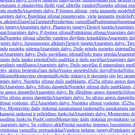
etaisams ir plautuvėms išpilti ypač užterštą vandenį
Nuotekų sifonai pr
ntis modelis
Atsarginės dalys: P-formos sifonai, vietą taupantis modelis
B
arginės dalys: Buteliniai sifonai praustuvams, vietą taupantis modelis
Po
s alkūnės
Dangčiai
Tarpinės
Persiliejimo vamzdžiai
Prailginimai
Įjungima
ės jungtys
Atsarginės dalys: Plautuvės jungtys
Tiesioji jungtis
Atsarginės 
onai
Atsarginės dalys: P-formos sifonai
Potinkiniai sifonai
Atsarginės daly
dai
Nuotekų sifonai užteršto vandens išpylimo kriauklėms
Atsarginės dal
rginės dalys: Jungiamosios alkūnės
Tiesioji jungtis
Atsarginės dalys: Tiesi
indų nuotekų sistema
Atsarginės dalys: Dušo grindų nuotekų sistema
Duš
ai
Atsarginės dalys: Dušo paviršiaus sifonai
Dušo trapų priedai
Atsarginė
eninių dušo latakų priedai
Dušo padėklai ir dušo paviršiai
Atsarginės daly
neralinės medžiagos
Atsarginės dalys: Dušo paviršiai iš mineralinės med
elės, skirtos beslenksčiam dušui
Vonios sienelės
Dušo durys
Priedai
Nišos
dikiams
Montavimo elementai
Kojelių rinkinys ir skersinių sijų bei sieni
ginės dalys: Nuotekų sifonai dušo padėklams, d52
Su sifono angos dang
lis
Atsarginės dalys: Sifono dangtelis
Nuotekų sifonai dušo padėklams, 
mo angos dangtelio
Atsarginės dalys: Be išleidimo angos dangtelio
Sifon
90
Su sifono angos dangteliu
Atsarginės dalys: Su sifono angos dangteliu
ifonai vonioms, d52
Atsarginės dalys: Nuotekų sifonai vonioms, d52
Su
lys: Montavimo dalių rinkiniai pasukamajai rankenai
Su pasukamąja ran
amajai rankenai ir prileidimo funkcijai
Atsarginės dalys: Montavimo dal
paudimu funkcija PushControl
Montavimo dalių rinkiniai mygtukinio v
tsarginės dalys: Su vožtuvo akle
Priedai nuotekų sistemos fasoninėms 
otinkiniai vamzdžio pertraukikliai
Vandens tiekimo jungtys
Potinkinės s