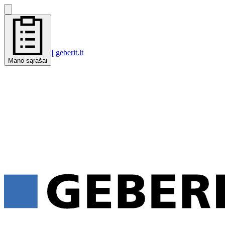
Į geberit.lt
Mano sąrašai