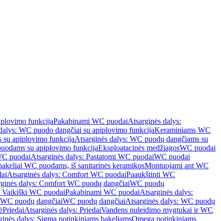
iplovimo funkcija
Pakabinami WC puodai
Atsarginės dalys:
dalys: WC puodo dangčiai su apiplovimo funkcija
Keraminiams WC
su apiplovimo funkcija
Atsarginės dalys: WC puodų dangčiams su
odams su apiplovimo funkcija
Eksploatacinės medžiagos
WC puodai
WC puodai
Atsarginės dalys: Pastatomi WC puodai
WC puodai
 bakeliai WC puodams, iš sanitarinės keramikos
Montuojami ant WC
ai
Atsarginės dalys: Comfort WC puodai
Paaukštinti WC
rginės dalys: Comfort WC puodų dangčiai
WC puodų
: Vaikiški WC puodai
Pakabinami WC puodai
Atsarginės dalys:
ki WC puodų dangčiai
WC puodų dangčiai
Atsarginės dalys: WC puodų
ė
Priedai
Atsarginės dalys: Priedai
Vandens nuleidimo mygtukai ir WC
ginės dalys: Sigma potinkiniams bakeliams
Omega potinkiniams