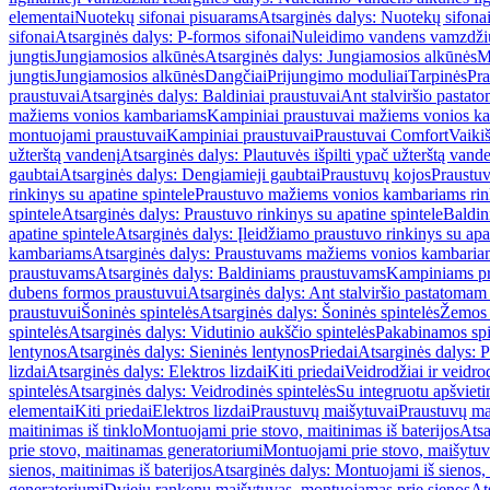
elementai
Nuotekų sifonai pisuarams
Atsarginės dalys: Nuotekų sifona
sifonai
Atsarginės dalys: P-formos sifonai
Nuleidimo vandens vamzdžių i
jungtis
Jungiamosios alkūnės
Atsarginės dalys: Jungiamosios alkūnės
M
jungtis
Jungiamosios alkūnės
Dangčiai
Prijungimo moduliai
Tarpinės
Pra
praustuvai
Atsarginės dalys: Baldiniai praustuvai
Ant stalviršio pastato
mažiems vonios kambariams
Kampiniai praustuvai mažiems vonios k
montuojami praustuvai
Kampiniai praustuvai
Praustuvai Comfort
Vaikiš
užterštą vandenį
Atsarginės dalys: Plautuvės išpilti ypač užterštą vand
gaubtai
Atsarginės dalys: Dengiamieji gaubtai
Praustuvų kojos
Praustu
rinkinys su apatine spintele
Praustuvo mažiems vonios kambariams rink
spintele
Atsarginės dalys: Praustuvo rinkinys su apatine spintele
Baldin
apatine spintele
Atsarginės dalys: Įleidžiamo praustuvo rinkinys su apa
kambariams
Atsarginės dalys: Praustuvams mažiems vonios kambaria
praustuvams
Atsarginės dalys: Baldiniams praustuvams
Kampiniams p
dubens formos praustuvui
Atsarginės dalys: Ant stalviršio pastatoma
praustuvui
Šoninės spintelės
Atsarginės dalys: Šoninės spintelės
Žemos 
spintelės
Atsarginės dalys: Vidutinio aukščio spintelės
Pakabinamos spi
lentynos
Atsarginės dalys: Sieninės lentynos
Priedai
Atsarginės dalys: P
lizdai
Atsarginės dalys: Elektros lizdai
Kiti priedai
Veidrodžiai ir veidro
spintelės
Atsarginės dalys: Veidrodinės spintelės
Su integruotu apšviet
elementai
Kiti priedai
Elektros lizdai
Praustuvų maišytuvai
Praustuvų ma
maitinimas iš tinklo
Montuojami prie stovo, maitinimas iš baterijos
Atsa
prie stovo, maitinamas generatoriumi
Montuojami prie stovo, maišytuv
sienos, maitinimas iš baterijos
Atsarginės dalys: Montuojami iš sienos, 
generatoriumi
Dviejų rankenų maišytuvas, montuojamas prie sienos
At