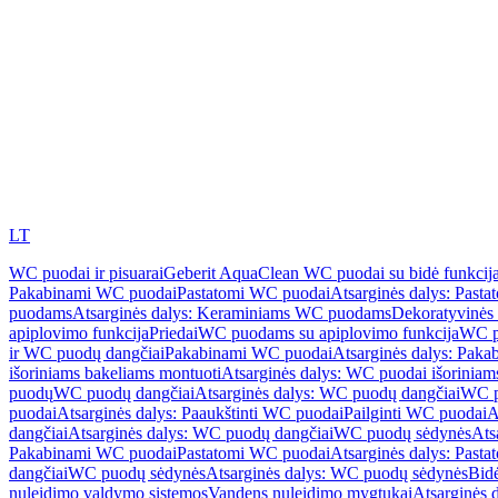
LT
WC puodai ir pisuarai
Geberit AquaClean WC puodai su bidė funkcij
Pakabinami WC puodai
Pastatomi WC puodai
Atsarginės dalys: Past
puodams
Atsarginės dalys: Keraminiams WC puodams
Dekoratyvinės 
apiplovimo funkcija
Priedai
WC puodams su apiplovimo funkcija
WC p
ir WC puodų dangčiai
Pakabinami WC puodai
Atsarginės dalys: Pak
išoriniams bakeliams montuoti
Atsarginės dalys: WC puodai išoriniam
puodų
WC puodų dangčiai
Atsarginės dalys: WC puodų dangčiai
WC p
puodai
Atsarginės dalys: Paaukštinti WC puodai
Pailginti WC puodai
A
dangčiai
Atsarginės dalys: WC puodų dangčiai
WC puodų sėdynės
Ats
Pakabinami WC puodai
Pastatomi WC puodai
Atsarginės dalys: Past
dangčiai
WC puodų sėdynės
Atsarginės dalys: WC puodų sėdynės
Bid
nuleidimo valdymo sistemos
Vandens nuleidimo mygtukai
Atsarginės 