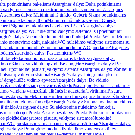
lta potinkiniams bakeliams
Atsarginės dalys: Delta potinkiniams
 valdymo sistemos su elektroniniu vandens nuleidimu
Atsarginės
Atsarginės dalys: Maitinimui iš tinklo, Geberit Sigma potinkiniams
inkiniams bakeliams, 8 cm
Maitinimui iš tinklo, Geberit Omega
Geberit Sigma potinkiniams bakeliams 12 cm
Atsarginės dalys:
sarginės dalys: WC nuleidimo valdymo sistemos, su pneumatiniu
rginės dalys: Vieno kiekio nuleidimo funkcijai
Priedai WC nuleidimo
kinio montavimo dalių rinkiniai
WC nuleidimo valdymo sistemoms su
h sanitariniai moduliai
Sanitariniai moduliai WC puodams
Atsarginės
uodams
Atsarginės dalys: Pastatomiems WC
rti bidė
Pakabinamoms ir pastatomoms bidė
Atsarginės dalys:
dimo režimas, su vidiniu apvadu
Be dangčio
Atsarginės dalys: Be
inei ir potinkinei pisuarų valdymo sistemai
Atsarginės dalys: Išorinei ir
ai pisuarų valdymo sistemai
Atsarginės dalys: Integruotai pisuarų
u/ dangčiui
Be vidinio apvado
Atsarginės dalys: Be vidinio
os iš plastiko
Pisuarų pertvaros iš stiklo
Pisuarų pertvaros iš sanitarinės
dimo vandens vamzdžiai, alkūnės ir adapteriai
Tvirtinimai
Pisuarų
ginės dalys: Su elektronine nuleidimo funkcija, maitinimas iš tinklo
Su
matine nuleidimo funkcija
Atsarginės dalys: Su pneumatine nuleidimo
iš tinklo
Atsarginės dalys: Su elektronine nuleidimo funkcija,
s nuo baterijos
Priedai
Atsarginės dalys: Priedai
Potinkinio montavimo
os plokštės
Integruotos pisuarų valdymo sistemos
Nuotolinė
onai WC puodams ir sanitariniams prietaisams
Sifonai
Atsarginės dalys:
rginės dalys: Prijungimo moduliai
Nuleidimo vandens alkūnės
žetai ir dengiamieji gaubteliai
Adapteriai ir jungiamieji