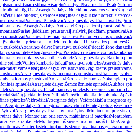
i pisuarams
Pisuaro sifonai
Atsarginės dalys: Pisuaro sifonai
Sraigės form
r alkūnių ilgikliai
Atsarginės dalys: Nuleidimo vandens vamzdžių ir alk
anžetai
Bidė nuotekų sistemos
Atsarginės dalys: Bidė nuotekų sistemos
usimosi zona
Praustuvai
Praustuvai
Atsarginės dalys: Praustuvai
Dvigubi 
mi praustuvai
Atsarginės dalys: Ant stalviršio pastatomi praustuvai
Praus
ambariams
Pusiau įleidžiami praustuvai
Į stalviršį įleidžiami praustuvai
Ats
ki praustuvai
Praustuvai
Loviniai praustuvai
Kiti universalūs praustuvai
A
enį
Sanitariniai prietaisai su nuleidimo funkcija
Universalios plautuvės
Gip
vų puskojės
Atsarginės dalys: Praustuvų puskojės
Priedai
Sifono dangtelis
inys su spintele
Atsarginės dalys: Praustuvo mažiems vonios kambariam
io praustuvo rinkinys su apatine spintele
Atsarginės dalys: Baldinio prau
tine spintele
Vonios kambario baldai
Praustuvų spintelės
Atsarginės dalys
ms
Praustuvams
Atsarginės dalys: Praustuvams
Dvigubiems praustuvams
raustuvams
Atsarginės dalys: Kampiniams praustuvams
Praustuvų stalvir
m dubens formos praustuvui
Ant stalviršio pastatomam stačiakampiam pra
šoninės spintelės
Atsarginės dalys: Žemos šoninės spintelės
Aukštos spin
ntelės
Atsarginės dalys: Pakabinamos spintelės
Kiti vonios kambario bal
riedai
Stalčių įdėklai ir dėžutės
Rankšluosčių laikikliai ir kabliukai
Apšvie
dinės spintelės
Veidrodžiai
Atsarginės dalys: Veidrodžiai
Su integruotu ap
imu
Atsarginės dalys: Su integruotu apšvietimu
Be integruoto apšvietimo
išytuvai
Atsarginės dalys: Praustuvų maišytuvai
Montuojami prie stovo, 
rginės dalys: Montuojami prie stovo, maitinimas iš baterijos
Montuojami 
ai su viena rankenėle
Montuojami iš sienos, maitinimas iš tinklo
Atsargin
maitinimas iš baterijos
Montuojami iš sienos, maitinamas generatoriumi
sarginės dalys: Dviejų rankenų maišytuvas, montuojamas prie sienos
Pri