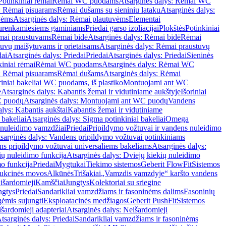
Potinkiniai rėmai
Rėmai WC puodams
Atsarginės dalys: Rėmai WC
: Rėmai pisuarams
Rėmai dušams su sieniniu lataku
Atsarginės dalys:
vėms
Atsarginės dalys: Rėmai plautuvėms
Elementai
surenkamiesiems gaminiams
Priedai garso izoliacijai
Plokštės
Potinkiniai
ėmai praustuvams
Rėmai bidė
Atsarginės dalys: Rėmai bidė
Rėmai
uvų maišytuvams ir prietaisams
Atsarginės dalys: Rėmai praustuvų
dai
Atsarginės dalys: Priedai
Priedai
Atsarginės dalys: Priedai
Sieninės
kiniai rėmai
Rėmai WC puodams
Atsarginės dalys: Rėmai WC
: Rėmai pisuarams
Rėmai dušams
Atsarginės dalys: Rėmai
riniai bakeliai WC puodams, iš plastiko
Montuojami ant WC
e
Atsarginės dalys: Kabantis žemai ir vidutiniame aukštyje
Išoriniai
C puodų
Atsarginės dalys: Montuojami ant WC puodų
Vandens
alys: Kabantis aukštai
Kabantis žemai ir vidutiniame
 bakeliai
Atsarginės dalys: Sigma potinkiniai bakeliai
Omega
nuleidimo vamzdžiai
Priedai
Pripildymo vožtuvai ir vandens nuleidimo
sarginės dalys: Vandens pripildymo vožtuvai potinkiniams
s pripildymo vožtuvai universaliems bakeliams
Atsarginės dalys:
ių nuleidimo funkcija
Atsarginės dalys: Dviejų kiekių nuleidimo
mo funkcija
Priedai
Mygtukai
Tiekimo sistemos
Geberit FlowFit
Sistemos
ukcinės movos
Alkūnės
Trišakiai
„Vamzdis vamzdyje“ karšto vandens
 išardomieji
Kamščiai
Jungtys
Kolektoriai su sriegine
ngtys
Priedai
Sandarikliai vamzdžiams ir fasoninėms dalims
Fasoninių
gėmis sujungti
Eksploatacinės medžiagos
Geberit PushFit
Sistemos
šardomieji adapteriai
Atsarginės dalys: Neišardomieji
tsarginės dalys: Priedai
Sandarikliai vamzdžiams ir fasoninėms