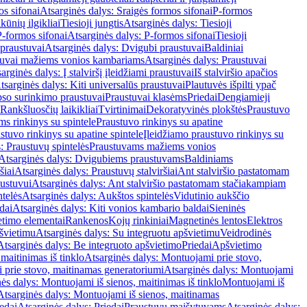
os sifonai
Atsarginės dalys: Sraigės formos sifonai
P-formos
ūnių ilgikliai
Tiesioji jungtis
Atsarginės dalys: Tiesioji
P-formos sifonai
Atsarginės dalys: P-formos sifonai
Tiesioji
praustuvai
Atsarginės dalys: Dvigubi praustuvai
Baldiniai
tuvai mažiems vonios kambariams
Atsarginės dalys: Praustuvai
arginės dalys: Į stalviršį įleidžiami praustuvai
Iš stalviršio apačios
tsarginės dalys: Kiti universalūs praustuvai
Plautuvės išpilti ypač
so surinkimo praustuvai
Praustuvai klasėms
Priedai
Dengiamieji
Rankšluosčių laikikliai
Tvirtinimai
Dekoratyvinės plokštės
Praustuvo
s rinkinys su spintele
Praustuvo rinkinys su apatine
stuvo rinkinys su apatine spintele
Įleidžiamo praustuvo rinkinys su
: Praustuvų spintelės
Praustuvams mažiems vonios
Atsarginės dalys: Dvigubiems praustuvams
Baldiniams
šiai
Atsarginės dalys: Praustuvų stalviršiai
Ant stalviršio pastatomam
ustuvui
Atsarginės dalys: Ant stalviršio pastatomam stačiakampiam
telės
Atsarginės dalys: Aukštos spintelės
Vidutinio aukščio
dai
Atsarginės dalys: Kiti vonios kambario baldai
Sieninės
timo elementai
Rankenos
Kojų rinkiniai
Magnetinės lentos
Elektros
švietimu
Atsarginės dalys: Su integruotu apšvietimu
Veidrodinės
Atsarginės dalys: Be integruoto apšvietimo
Priedai
Apšvietimo
maitinimas iš tinklo
Atsarginės dalys: Montuojami prie stovo,
prie stovo, maitinamas generatoriumi
Atsarginės dalys: Montuojami
ės dalys: Montuojami iš sienos, maitinimas iš tinklo
Montuojami iš
Atsarginės dalys: Montuojami iš sienos, maitinamas
edai
Atsarginės dalys: Priedai
Praustuvų maišytuvams
Atsarginės dalys: