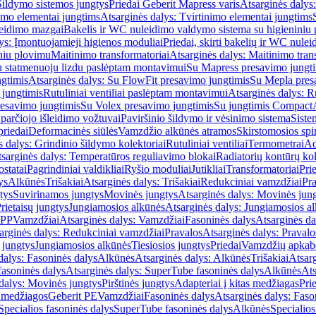
Šildymo sistemos jungtys
Priedai Geberit Mapress varis
Atsarginės dalys:
imo elementai jungtims
Atsarginės dalys: Tvirtinimo elementai jungtims
leidimo mazgai
Bakelis ir WC nuleidimo valdymo sistema su higieniniu
ys: Įmontuojamieji higienos moduliai
Priedai, skirti bakelių ir WC nul
iniu plovimu
Maitinimo transformatoriai
Atsarginės dalys: Maitinimo tran
su statmenuoju lizdu paslėptam montavimui
Su Mapress presavimo jungt
gtimis
Atsarginės dalys: Su FlowFit presavimo jungtimis
Su Mepla pres
 jungtimis
Rutuliniai ventiliai paslėptam montavimui
Atsarginės dalys: R
resavimo jungtimis
Su Volex presavimo jungtimis
Su jungtimis Compact
parčiojo išleidimo vožtuvai
Paviršinio šildymo ir vėsinimo sistema
Siste
priedai
Deformacinės siūlės
Vamzdžio alkūnės atramos
Skirstomosios spi
s dalys: Grindinio šildymo kolektoriai
Rutuliniai ventiliai
Termometrai
Ad
sarginės dalys: Temperatūros reguliavimo blokai
Radiatorių kontūrų kol
ostatai
Pagrindiniai valdikliai
Ryšio moduliai
Jutikliai
Transformatoriai
Pri
ys
Alkūnės
Trišakiai
Atsarginės dalys: Trišakiai
Redukciniai vamzdžiai
Pr
tys
Suvirinamos jungtys
Movinės jungtys
Atsarginės dalys: Movinės jun
rietaisų jungtys
Jungiamosios alkūnės
Atsarginės dalys: Jungiamosios a
-PP
Vamzdžiai
Atsarginės dalys: Vamzdžiai
Fasoninės dalys
Atsarginės da
arginės dalys: Redukciniai vamzdžiai
Pravalos
Atsarginės dalys: Pravalo
ų jungtys
Jungiamosios alkūnės
Tiesiosios jungtys
Priedai
Vamzdžių apkab
dalys: Fasoninės dalys
Alkūnės
Atsarginės dalys: Alkūnės
Trišakiai
Atsarg
asoninės dalys
Atsarginės dalys: SuperTube fasoninės dalys
Alkūnės
Ats
dalys: Movinės jungtys
Pirštinės jungtys
Adapteriai į kitas medžiagas
Pri
 medžiagos
Geberit PE
Vamzdžiai
Fasoninės dalys
Atsarginės dalys: Faso
Specialios fasoninės dalys
SuperTube fasoninės dalys
Alkūnės
Specialios