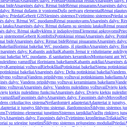
štės
Priedai
Atsarginės dalys: Priedai
Potinkiniai rėmai
Atsarginės dalys: 
ai bidė
Atsarginės dalys: Rėmai bidė
Rėmai pisuarams
Atsarginės dalys
 dalys: Rėmai dušams ir vonioms
Dušo pertvarų elementai
Rėmai plautu
alys: Priedai
Geberit GIS
Sieninės sistemos
Tvirtinimo sistemos
Priedai 
nės dalys: Rėmai WC puodams
Rėmai praustuvams
Atsarginės dalys: R
u lataku
Atsarginės dalys: Rėmai dušams su sieniniu lataku
Rėmai praust
nės dalys: Rėmai skalbyklėms ir indaplovėms
Elementai apkrovoms
Prie
ų sistemoms
Geberit Kombifix
Potinkiniai rėmai
Atsarginės dalys: Potin
ai bidė
Atsarginės dalys: Rėmai bidė
Rėmai pisuarams
Atsarginės dalys
 bakeliai
Išoriniai bakeliai WC puodams, iš plastiko
Atsarginės dalys: Išo
tsarginės dalys: Kabantis aukštai
Kabantis žemai ir vidutiniame aukštyj
iniai bakeliai WC puodams, iš sanitarinės keramikos
Montuojami ant W
nuleidimo vamzdžiai išoriniams bakeliams
Kabantis aukštai
Atsarginės d
gtys
Kampiniai vožtuvai
Riebokšliai
Potinkiniai bakeliai
Sigma potinkiniai
potinkiniai bakeliai
Atsarginės dalys: Delta potinkiniai bakeliai
Vandens 
ildymo vožtuvai
Vandens pripildymo vožtuvai potinkiniams bakeliams
At
inės dalys: Vandens pripildymo vožtuvai keraminiams bakeliams
Vanden
imo vožtuvai
Atsarginės dalys: Vandens nuleidimo vožtuvai
Dviejų kiek
iejų kiekių nuleidimo funkcija
Atsarginės dalys: Dviejų kiekių nuleidi
 vamzdžiai
Fasoninės dalys
Atsarginės dalys: Fasoninės dalys
Movos
Red
ens cirkuliacijos sistema
Neišardomieji adapteriai
Adapteriai ir jungtys,
dapteriai ir jungtys šildymo sistemai, išardomosios
Šildymo sistemos ju
ams
Tvirtinimo elementai jungtims
Sistemos tarpikliai
Varžtų rinkinys jun
lys
Atsarginės dalys: Fasoninės dalys
Tvirtinimo kronšteinas
Trišakiai
Nei
riai su sriegine jungtimi
Šildymo sistemos prijungimo moduliai
Priedai
A