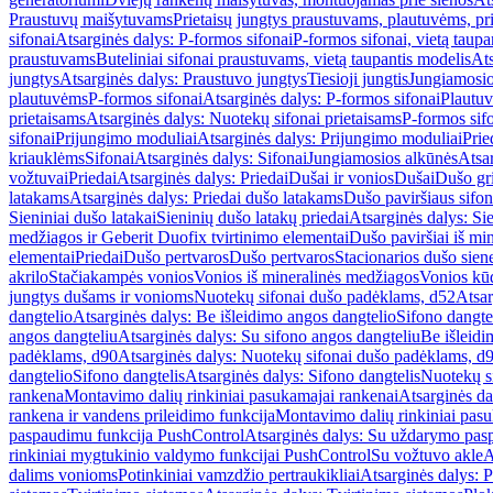
Praustuvų maišytuvams
Prietaisų jungtys praustuvams, plautuvėms, pri
sifonai
Atsarginės dalys: P-formos sifonai
P-formos sifonai, vietą taupa
praustuvams
Buteliniai sifonai praustuvams, vietą taupantis modelis
Ats
jungtys
Atsarginės dalys: Praustuvo jungtys
Tiesioji jungtis
Jungiamosio
plautuvėms
P-formos sifonai
Atsarginės dalys: P-formos sifonai
Plautuv
prietaisams
Atsarginės dalys: Nuotekų sifonai prietaisams
P-formos sif
sifonai
Prijungimo moduliai
Atsarginės dalys: Prijungimo moduliai
Prie
kriauklėms
Sifonai
Atsarginės dalys: Sifonai
Jungiamosios alkūnės
Atsa
vožtuvai
Priedai
Atsarginės dalys: Priedai
Dušai ir vonios
Dušai
Dušo gr
latakams
Atsarginės dalys: Priedai dušo latakams
Dušo paviršiaus sifon
Sieniniai dušo latakai
Sieninių dušo latakų priedai
Atsarginės dalys: Si
medžiagos ir Geberit Duofix tvirtinimo elementai
Dušo paviršiai iš mi
elementai
Priedai
Dušo pertvaros
Dušo pertvaros
Stacionarios dušo sien
akrilo
Stačiakampės vonios
Vonios iš mineralinės medžiagos
Vonios kū
jungtys dušams ir vonioms
Nuotekų sifonai dušo padėklams, d52
Atsar
dangtelio
Atsarginės dalys: Be išleidimo angos dangtelio
Sifono dangte
angos dangteliu
Atsarginės dalys: Su sifono angos dangteliu
Be išleidi
padėklams, d90
Atsarginės dalys: Nuotekų sifonai dušo padėklams, d
dangtelio
Sifono dangtelis
Atsarginės dalys: Sifono dangtelis
Nuotekų s
rankena
Montavimo dalių rinkiniai pasukamajai rankenai
Atsarginės da
rankena ir vandens prileidimo funkcija
Montavimo dalių rinkiniai pasuk
paspaudimu funkcija PushControl
Atsarginės dalys: Su uždarymo pas
rinkiniai mygtukinio valdymo funkcijai PushControl
Su vožtuvo akle
A
dalims vonioms
Potinkiniai vamzdžio pertraukikliai
Atsarginės dalys: P