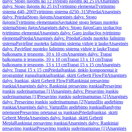
dalys: Stogo įlajoms iki 12 l/s
Stogo įlajoms iki 25 l/s
Atsarginės
dalys: Stogo įlajoms iki 25 l/s
Tvirtinimo elementai
Tvirtinimo
sistema d40–200
Tvirtinimo sistema d250–315
Priedai
Atsarginės
dalys: Priedai
Stogo įlajoms
Atsarginės dalys: Stogo
įlajoms
Tvirtinimo elementams
Savitakinė stogo lietaus nuotekų
sistema
Stogo įlajos
Atsarginės dalys: Stogo įlajos
Garo izoliacijos
tvirtinimo elementai
Atsarginės dalys: Garo izoliacijos tvirtinimo
elementai
Priedai
Atsarginės dalys: Priedai
Grindų nuotekų šalinimo
sistema
Paviršinė nuotekų šalinimo sistema viduje ir lauke
Atsarginės
dalys: Paviršinė nuotekų šalinimo sistema viduje ir lauke
Trapai
balkonams ir terasoms, 10 x 10 cm
Atsarginės dalys: Trapai
balkonams ir terasoms, 10 x 10 cm
Trapai 13 x 13 cm
Trapai
balkonams ir terasoms, 13 x 13 cm
Trapai 15 x 15 cm
Atsarginės
dalys: Trapai 15 x 15 cm
Priedai
Įrankiai, tinklo komponentai ir
programinė įranga
Įrankiai
Įrankiai, skirti Geberit FlowFit
Atsarginės
dalys: Įrankiai, skirti Geberit FlowFit
Rankiniai presavimo
įrankiai
Atsarginės dalys: Rankiniai presavimo įrankiai
Presavimo
įrankių suderinamumas [1]
Atsarginės dalys: Presavimo įrankių
suderinamumas [1]
Presavimo įrankių suderinamumas [2]
Atsarginės
dalys: Presavimo įrankių suderinamumas [2]
Vamzdžių apdirbimo
įrankiai
Atsarginės dalys: Vamzdžių apdirbimo įrankiai
Bandymo
priemonė
Presavimo prietaisai su įrankiais
Priedai
Įrankiai, skirti
Geberit Mepla
Atsarginės dalys: Įrankiai, skirti Geberit
Mepla
Rankiniai presavimo įrankiai
Atsarginės dalys: Rankiniai
presavimo įrankiai
Presavimo įrankių suderinamumas [1]
Atsarginės