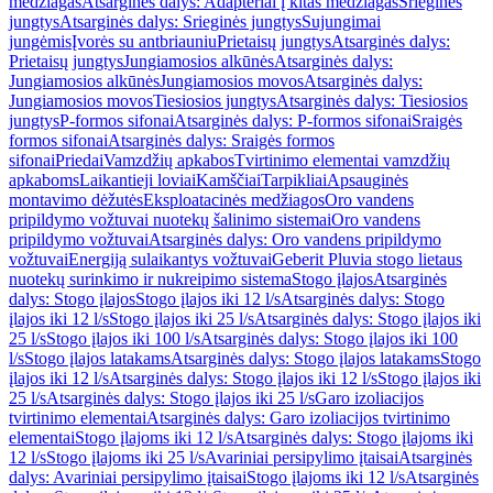
medžiagas
Atsarginės dalys: Adapteriai į kitas medžiagas
Srieginės
jungtys
Atsarginės dalys: Srieginės jungtys
Sujungimai
jungėmis
Įvorės su antbriauniu
Prietaisų jungtys
Atsarginės dalys:
Prietaisų jungtys
Jungiamosios alkūnės
Atsarginės dalys:
Jungiamosios alkūnės
Jungiamosios movos
Atsarginės dalys:
Jungiamosios movos
Tiesiosios jungtys
Atsarginės dalys: Tiesiosios
jungtys
P-formos sifonai
Atsarginės dalys: P-formos sifonai
Sraigės
formos sifonai
Atsarginės dalys: Sraigės formos
sifonai
Priedai
Vamzdžių apkabos
Tvirtinimo elementai vamzdžių
apkaboms
Laikantieji loviai
Kamščiai
Tarpikliai
Apsauginės
montavimo dėžutės
Eksploatacinės medžiagos
Oro vandens
pripildymo vožtuvai nuotekų šalinimo sistemai
Oro vandens
pripildymo vožtuvai
Atsarginės dalys: Oro vandens pripildymo
vožtuvai
Energiją sulaikantys vožtuvai
Geberit Pluvia stogo lietaus
nuotekų surinkimo ir nukreipimo sistema
Stogo įlajos
Atsarginės
dalys: Stogo įlajos
Stogo įlajos iki 12 l/s
Atsarginės dalys: Stogo
įlajos iki 12 l/s
Stogo įlajos iki 25 l/s
Atsarginės dalys: Stogo įlajos iki
25 l/s
Stogo įlajos iki 100 l/s
Atsarginės dalys: Stogo įlajos iki 100
l/s
Stogo įlajos latakams
Atsarginės dalys: Stogo įlajos latakams
Stogo
įlajos iki 12 l/s
Atsarginės dalys: Stogo įlajos iki 12 l/s
Stogo įlajos iki
25 l/s
Atsarginės dalys: Stogo įlajos iki 25 l/s
Garo izoliacijos
tvirtinimo elementai
Atsarginės dalys: Garo izoliacijos tvirtinimo
elementai
Stogo įlajoms iki 12 l/s
Atsarginės dalys: Stogo įlajoms iki
12 l/s
Stogo įlajoms iki 25 l/s
Avariniai persipylimo įtaisai
Atsarginės
dalys: Avariniai persipylimo įtaisai
Stogo įlajoms iki 12 l/s
Atsarginės