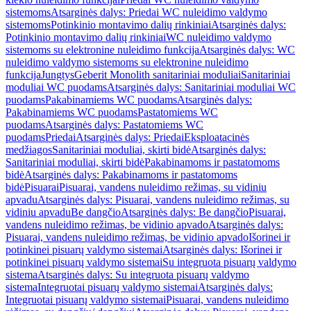
sistemoms
Atsarginės dalys: Priedai WC nuleidimo valdymo
sistemoms
Potinkinio montavimo dalių rinkiniai
Atsarginės dalys:
Potinkinio montavimo dalių rinkiniai
WC nuleidimo valdymo
sistemoms su elektronine nuleidimo funkcija
Atsarginės dalys: WC
nuleidimo valdymo sistemoms su elektronine nuleidimo
funkcija
Jungtys
Geberit Monolith sanitariniai moduliai
Sanitariniai
moduliai WC puodams
Atsarginės dalys: Sanitariniai moduliai WC
puodams
Pakabinamiems WC puodams
Atsarginės dalys:
Pakabinamiems WC puodams
Pastatomiems WC
puodams
Atsarginės dalys: Pastatomiems WC
puodams
Priedai
Atsarginės dalys: Priedai
Eksploatacinės
medžiagos
Sanitariniai moduliai, skirti bidė
Atsarginės dalys:
Sanitariniai moduliai, skirti bidė
Pakabinamoms ir pastatomoms
bidė
Atsarginės dalys: Pakabinamoms ir pastatomoms
bidė
Pisuarai
Pisuarai, vandens nuleidimo režimas, su vidiniu
apvadu
Atsarginės dalys: Pisuarai, vandens nuleidimo režimas, su
vidiniu apvadu
Be dangčio
Atsarginės dalys: Be dangčio
Pisuarai,
vandens nuleidimo režimas, be vidinio apvado
Atsarginės dalys:
Pisuarai, vandens nuleidimo režimas, be vidinio apvado
Išorinei ir
potinkinei pisuarų valdymo sistemai
Atsarginės dalys: Išorinei ir
potinkinei pisuarų valdymo sistemai
Su integruota pisuarų valdymo
sistema
Atsarginės dalys: Su integruota pisuarų valdymo
sistema
Integruotai pisuarų valdymo sistemai
Atsarginės dalys:
Integruotai pisuarų valdymo sistemai
Pisuarai, vandens nuleidimo