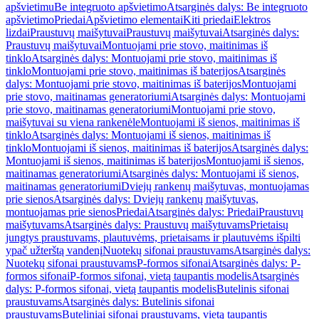
apšvietimu
Be integruoto apšvietimo
Atsarginės dalys: Be integruoto
apšvietimo
Priedai
Apšvietimo elementai
Kiti priedai
Elektros
lizdai
Praustuvų maišytuvai
Praustuvų maišytuvai
Atsarginės dalys:
Praustuvų maišytuvai
Montuojami prie stovo, maitinimas iš
tinklo
Atsarginės dalys: Montuojami prie stovo, maitinimas iš
tinklo
Montuojami prie stovo, maitinimas iš baterijos
Atsarginės
dalys: Montuojami prie stovo, maitinimas iš baterijos
Montuojami
prie stovo, maitinamas generatoriumi
Atsarginės dalys: Montuojami
prie stovo, maitinamas generatoriumi
Montuojami prie stovo,
maišytuvai su viena rankenėle
Montuojami iš sienos, maitinimas iš
tinklo
Atsarginės dalys: Montuojami iš sienos, maitinimas iš
tinklo
Montuojami iš sienos, maitinimas iš baterijos
Atsarginės dalys:
Montuojami iš sienos, maitinimas iš baterijos
Montuojami iš sienos,
maitinamas generatoriumi
Atsarginės dalys: Montuojami iš sienos,
maitinamas generatoriumi
Dviejų rankenų maišytuvas, montuojamas
prie sienos
Atsarginės dalys: Dviejų rankenų maišytuvas,
montuojamas prie sienos
Priedai
Atsarginės dalys: Priedai
Praustuvų
maišytuvams
Atsarginės dalys: Praustuvų maišytuvams
Prietaisų
jungtys praustuvams, plautuvėms, prietaisams ir plautuvėms išpilti
ypač užterštą vandenį
Nuotekų sifonai praustuvams
Atsarginės dalys:
Nuotekų sifonai praustuvams
P-formos sifonai
Atsarginės dalys: P-
formos sifonai
P-formos sifonai, vietą taupantis modelis
Atsarginės
dalys: P-formos sifonai, vietą taupantis modelis
Butelinis sifonai
praustuvams
Atsarginės dalys: Butelinis sifonai
praustuvams
Buteliniai sifonai praustuvams, vietą taupantis