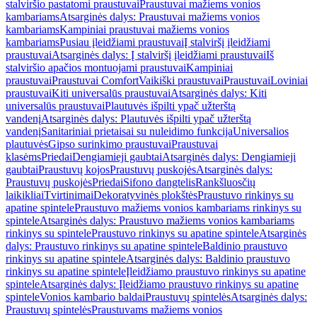
stalviršio pastatomi praustuvai
Praustuvai mažiems vonios
kambariams
Atsarginės dalys: Praustuvai mažiems vonios
kambariams
Kampiniai praustuvai mažiems vonios
kambariams
Pusiau įleidžiami praustuvai
Į stalviršį įleidžiami
praustuvai
Atsarginės dalys: Į stalviršį įleidžiami praustuvai
Iš
stalviršio apačios montuojami praustuvai
Kampiniai
praustuvai
Praustuvai Comfort
Vaikiški praustuvai
Praustuvai
Loviniai
praustuvai
Kiti universalūs praustuvai
Atsarginės dalys: Kiti
universalūs praustuvai
Plautuvės išpilti ypač užterštą
vandenį
Atsarginės dalys: Plautuvės išpilti ypač užterštą
vandenį
Sanitariniai prietaisai su nuleidimo funkcija
Universalios
plautuvės
Gipso surinkimo praustuvai
Praustuvai
klasėms
Priedai
Dengiamieji gaubtai
Atsarginės dalys: Dengiamieji
gaubtai
Praustuvų kojos
Praustuvų puskojės
Atsarginės dalys:
Praustuvų puskojės
Priedai
Sifono dangtelis
Rankšluosčių
laikikliai
Tvirtinimai
Dekoratyvinės plokštės
Praustuvo rinkinys su
apatine spintele
Praustuvo mažiems vonios kambariams rinkinys su
spintele
Atsarginės dalys: Praustuvo mažiems vonios kambariams
rinkinys su spintele
Praustuvo rinkinys su apatine spintele
Atsarginės
dalys: Praustuvo rinkinys su apatine spintele
Baldinio praustuvo
rinkinys su apatine spintele
Atsarginės dalys: Baldinio praustuvo
rinkinys su apatine spintele
Įleidžiamo praustuvo rinkinys su apatine
spintele
Atsarginės dalys: Įleidžiamo praustuvo rinkinys su apatine
spintele
Vonios kambario baldai
Praustuvų spintelės
Atsarginės dalys:
Praustuvų spintelės
Praustuvams mažiems vonios