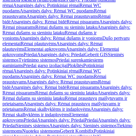
rėmai
Atsarginės dalys: Potinkiniai rėmai
Rėmai WC
puodams
Atsarginės dalys: Rėmai WC puodams
Rėmai
praustuvams
Atsarginės dalys: Rėmai praustuvams
Rėmai
bidė
Atsarginės dalys: Rėmai bidė
Rėmai pisuarams
Atsarginės dalys:
Rėmai pisuarams
Rėmai dušams su sieniniu lataku
Atsarginės dalys:
Rėmai dušams su sieniniu lataku
Rėmai dušams ir
vonioms
Atsarginės dalys: Rėmai dušams ir vonioms
Dušo pertvarų
elementai
Rėmai plautuvėms
Atsarginės dalys: Rėmai
plautuvėms
Elementai apkrovoms
Atsarginės dalys: Elementai
apkrovoms
Priedai
Atsarginės dalys: Priedai
Geberit GIS
Sieninės
sistemos
Tvirtinimo sistemos
Priedai surenkamiesiems
gaminiams
Priedai garso izoliacijai
Plokštės
Potinkiniai
rėmai
Atsarginės dalys: Potinkiniai rėmai
Rėmai WC
puodams
Atsarginės dalys: Rėmai WC puodams
Rėmai
praustuvams
Atsarginės dalys: Rėmai praustuvams
Rėmai
bidė
Atsarginės dalys: Rėmai bidė
Rėmai pisuarams
Atsarginės dalys:
Rėmai pisuarams
Rėmai dušams su sieniniu lataku
Atsarginės dalys:
Rėmai dušams su sieniniu lataku
Rėmai praustuvų maišytuvams ir
prietaisams
Atsarginės dalys: Rėmai praustuvų maišytuvams ir
prietaisams
Rėmai skalbyklėms ir indaplovėms
Atsarginės dalys:
Rėmai skalbyklėms ir indaplovėms
Elementai
apkrovoms
Priedai
Atsarginės dalys: Priedai
Priedai
Atsarginės dalys:
Priedai
Sieninės sistemos
Atsarginės dalys: Sieninės sistemos
Tiekimo
sistemoms
Nuotekų sistemoms
Geberit Kombifix
Potinkiniai