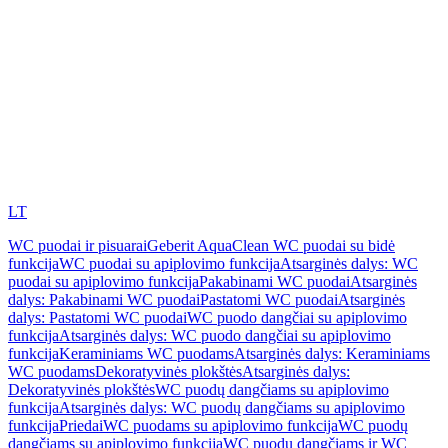
LT
WC puodai ir pisuarai
Geberit AquaClean WC puodai su bidė
funkcija
WC puodai su apiplovimo funkcija
Atsarginės dalys: WC
puodai su apiplovimo funkcija
Pakabinami WC puodai
Atsarginės
dalys: Pakabinami WC puodai
Pastatomi WC puodai
Atsarginės
dalys: Pastatomi WC puodai
WC puodo dangčiai su apiplovimo
funkcija
Atsarginės dalys: WC puodo dangčiai su apiplovimo
funkcija
Keraminiams WC puodams
Atsarginės dalys: Keraminiams
WC puodams
Dekoratyvinės plokštės
Atsarginės dalys:
Dekoratyvinės plokštės
WC puodų dangčiams su apiplovimo
funkcija
Atsarginės dalys: WC puodų dangčiams su apiplovimo
funkcija
Priedai
WC puodams su apiplovimo funkcija
WC puodų
dangčiams su apiplovimo funkcija
WC puodų dangčiams ir WC