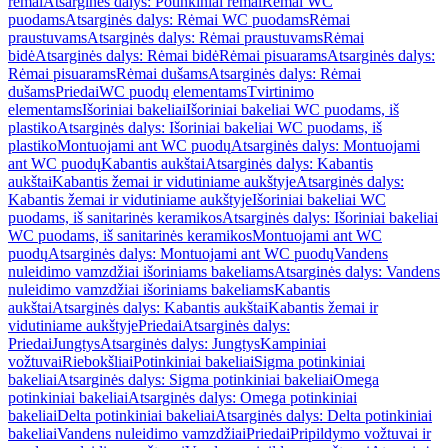
rėmai
Atsarginės dalys: Potinkiniai rėmai
Rėmai WC
puodams
Atsarginės dalys: Rėmai WC puodams
Rėmai
praustuvams
Atsarginės dalys: Rėmai praustuvams
Rėmai
bidė
Atsarginės dalys: Rėmai bidė
Rėmai pisuarams
Atsarginės dalys:
Rėmai pisuarams
Rėmai dušams
Atsarginės dalys: Rėmai
dušams
Priedai
WC puodų elementams
Tvirtinimo
elementams
Išoriniai bakeliai
Išoriniai bakeliai WC puodams, iš
plastiko
Atsarginės dalys: Išoriniai bakeliai WC puodams, iš
plastiko
Montuojami ant WC puodų
Atsarginės dalys: Montuojami
ant WC puodų
Kabantis aukštai
Atsarginės dalys: Kabantis
aukštai
Kabantis žemai ir vidutiniame aukštyje
Atsarginės dalys:
Kabantis žemai ir vidutiniame aukštyje
Išoriniai bakeliai WC
puodams, iš sanitarinės keramikos
Atsarginės dalys: Išoriniai bakeliai
WC puodams, iš sanitarinės keramikos
Montuojami ant WC
puodų
Atsarginės dalys: Montuojami ant WC puodų
Vandens
nuleidimo vamzdžiai išoriniams bakeliams
Atsarginės dalys: Vandens
nuleidimo vamzdžiai išoriniams bakeliams
Kabantis
aukštai
Atsarginės dalys: Kabantis aukštai
Kabantis žemai ir
vidutiniame aukštyje
Priedai
Atsarginės dalys:
Priedai
Jungtys
Atsarginės dalys: Jungtys
Kampiniai
vožtuvai
Riebokšliai
Potinkiniai bakeliai
Sigma potinkiniai
bakeliai
Atsarginės dalys: Sigma potinkiniai bakeliai
Omega
potinkiniai bakeliai
Atsarginės dalys: Omega potinkiniai
bakeliai
Delta potinkiniai bakeliai
Atsarginės dalys: Delta potinkiniai
bakeliai
Vandens nuleidimo vamzdžiai
Priedai
Pripildymo vožtuvai ir