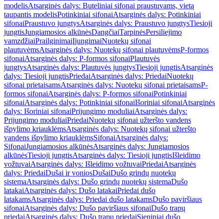
modelis
Atsarginės dalys: Buteliniai sifonai praustuvams, vietą
taupantis modelis
Potinkiniai sifonai
Atsarginės dalys: Potinkiniai
sifonai
Praustuvo jungtys
Atsarginės dalys: Praustuvo jungtys
Tiesioji
jungtis
Jungiamosios alkūnės
Dangčiai
Tarpinės
Persiliejimo
vamzdžiai
Prailginimai
Įjungimai
Nuotekų sifonai
plautuvėms
Atsarginės dalys: Nuotekų sifonai plautuvėms
P-formos
sifonai
Atsarginės dalys: P-formos sifonai
Plautuvės
jungtys
Atsarginės dalys: Plautuvės jungtys
Tiesioji jungtis
Atsarginės
dalys: Tiesioji jungtis
Priedai
Atsarginės dalys: Priedai
Nuotekų
sifonai prietaisams
Atsarginės dalys: Nuotekų sifonai prietaisams
P-
formos sifonai
Atsarginės dalys: P-formos sifonai
Potinkiniai
sifonai
Atsarginės dalys: Potinkiniai sifonai
Išoriniai sifonai
Atsarginės
dalys: Išoriniai sifonai
Prijungimo moduliai
Atsarginės dalys:
Prijungimo moduliai
Priedai
Nuotekų sifonai užteršto vandens
išpylimo kriauklėms
Atsarginės dalys: Nuotekų sifonai užteršto
vandens išpylimo kriauklėms
Sifonai
Atsarginės dalys:
Sifonai
Jungiamosios alkūnės
Atsarginės dalys: Jungiamosios
alkūnės
Tiesioji jungtis
Atsarginės dalys: Tiesioji jungtis
Išleidimo
vožtuvai
Atsarginės dalys: Išleidimo vožtuvai
Priedai
Atsarginės
dalys: Priedai
Dušai ir vonios
Dušai
Dušo grindų nuotekų
sistema
Atsarginės dalys: Dušo grindų nuotekų sistema
Dušo
latakai
Atsarginės dalys: Dušo latakai
Priedai dušo
latakams
Atsarginės dalys: Priedai dušo latakams
Dušo paviršiaus
sifonai
Atsarginės dalys: Dušo paviršiaus sifonai
Dušo trapų
priedai
Atsarginės dalys: Dušo trapų priedai
Sieniniai dušo