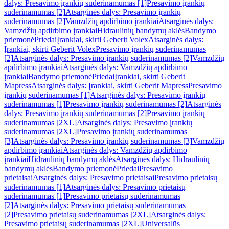
dalys: Presavimo įrankių suderinamumas [1]
Presavimo įrankių
suderinamumas [2]
Atsarginės dalys: Presavimo įrankių
suderinamumas [2]
Vamzdžių apdirbimo įrankiai
Atsarginės dalys:
Vamzdžių apdirbimo įrankiai
Hidraulinių bandymų aklės
Bandymo
priemonė
Priedai
Įrankiai, skirti Geberit Volex
Atsarginės dalys:
Įrankiai, skirti Geberit Volex
Presavimo įrankių suderinamumas
[2]
Atsarginės dalys: Presavimo įrankių suderinamumas [2]
Vamzdžių
apdirbimo įrankiai
Atsarginės dalys: Vamzdžių apdirbimo
įrankiai
Bandymo priemonė
Priedai
Įrankiai, skirti Geberit
Mapress
Atsarginės dalys: Įrankiai, skirti Geberit Mapress
Presavimo
įrankių suderinamumas [1]
Atsarginės dalys: Presavimo įrankių
suderinamumas [1]
Presavimo įrankių suderinamumas [2]
Atsarginės
dalys: Presavimo įrankių suderinamumas [2]
Presavimo įrankių
suderinamumas [2XL]
Atsarginės dalys: Presavimo įrankių
suderinamumas [2XL]
Presavimo įrankių suderinamumas
[3]
Atsarginės dalys: Presavimo įrankių suderinamumas [3]
Vamzdžių
apdirbimo įrankiai
Atsarginės dalys: Vamzdžių apdirbimo
įrankiai
Hidraulinių bandymų aklės
Atsarginės dalys: Hidraulinių
bandymų aklės
Bandymo priemonė
Priedai
Presavimo
prietaisai
Atsarginės dalys: Presavimo prietaisai
Presavimo prietaisų
suderinamumas [1]
Atsarginės dalys: Presavimo prietaisų
suderinamumas [1]
Presavimo prietaisų suderinamumas
[2]
Atsarginės dalys: Presavimo prietaisų suderinamumas
[2]
Presavimo prietaisų suderinamumas [2XL]
Atsarginės dalys:
Presavimo prietaisų suderinamumas [2XL]
Universalūs