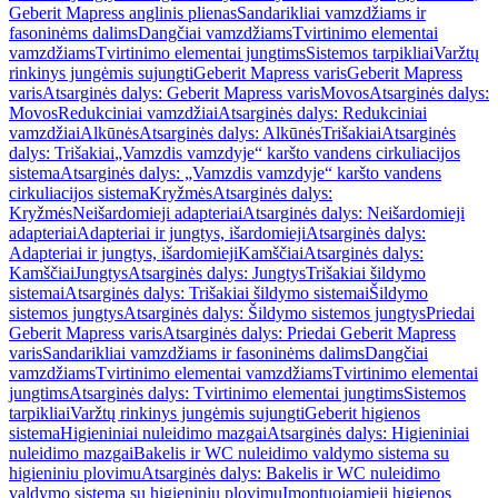
Geberit Mapress anglinis plienas
Sandarikliai vamzdžiams ir
fasoninėms dalims
Dangčiai vamzdžiams
Tvirtinimo elementai
vamzdžiams
Tvirtinimo elementai jungtims
Sistemos tarpikliai
Varžtų
rinkinys jungėmis sujungti
Geberit Mapress varis
Geberit Mapress
varis
Atsarginės dalys: Geberit Mapress varis
Movos
Atsarginės dalys:
Movos
Redukciniai vamzdžiai
Atsarginės dalys: Redukciniai
vamzdžiai
Alkūnės
Atsarginės dalys: Alkūnės
Trišakiai
Atsarginės
dalys: Trišakiai
„Vamzdis vamzdyje“ karšto vandens cirkuliacijos
sistema
Atsarginės dalys: „Vamzdis vamzdyje“ karšto vandens
cirkuliacijos sistema
Kryžmės
Atsarginės dalys:
Kryžmės
Neišardomieji adapteriai
Atsarginės dalys: Neišardomieji
adapteriai
Adapteriai ir jungtys, išardomieji
Atsarginės dalys:
Adapteriai ir jungtys, išardomieji
Kamščiai
Atsarginės dalys:
Kamščiai
Jungtys
Atsarginės dalys: Jungtys
Trišakiai šildymo
sistemai
Atsarginės dalys: Trišakiai šildymo sistemai
Šildymo
sistemos jungtys
Atsarginės dalys: Šildymo sistemos jungtys
Priedai
Geberit Mapress varis
Atsarginės dalys: Priedai Geberit Mapress
varis
Sandarikliai vamzdžiams ir fasoninėms dalims
Dangčiai
vamzdžiams
Tvirtinimo elementai vamzdžiams
Tvirtinimo elementai
jungtims
Atsarginės dalys: Tvirtinimo elementai jungtims
Sistemos
tarpikliai
Varžtų rinkinys jungėmis sujungti
Geberit higienos
sistema
Higieniniai nuleidimo mazgai
Atsarginės dalys: Higieniniai
nuleidimo mazgai
Bakelis ir WC nuleidimo valdymo sistema su
higieniniu plovimu
Atsarginės dalys: Bakelis ir WC nuleidimo
valdymo sistema su higieniniu plovimu
Įmontuojamieji higienos