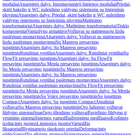
moduliai
Atsarginės dalys: Įmontuojamieji higienos moduliai
Priedai,
skirti bakelių ir WC nuleidimo valdymo sistemoms su higieniniu
plovimu
Atsarginės dalys: Priedai, skirti bakelių ir WC nuleidimo
valdymo sistemoms su higieniniu plovimu
Maitinimo
transformatoriai
Atsarginės dalys: Maitinimo transformatoriai
Tinklo
komponentai
Vamzdynų armatūros
Vožtuvai su statmenuoju lizdu
paslėptam montavimui
Atsarginės dalys: Vožtuvai su statmenuoju
lizdu paslėptam montavimui
Su Mapress presavimo
jungtimis
Atsarginės dalys: Su Mapress presavimo
jungtimis
Rutuliniai ventiliai
Atsarginės dalys: Rutuliniai ventiliai
Su
FlowFit presavimo jungtimis
Atsarginės dalys: Su FlowFit
presavimo jungtimis
Su Mepla presavimo jungtimis
Atsarginės dalys:
Su Mepla presavimo jungtimis
Su Mapress presavimo
jungtimis
Atsarginės dalys: Su Mapress presavimo
jungtimis
Rutuliniai ventiliai paslėptam montavimui
Atsarginės dalys:
Rutuliniai ventiliai paslėptam montavimui
Su FlowFit presavimo
jungtimis
Su Mepla presavimo jungtimis
Atsarginės dalys: Su Mepla
presavimo jungtimis
Su Volex presavimo jungtimis
Su jungtimis
Compact
Atsarginės dalys: Su jungtimis Compact
Atgaliniai
vožtuvai
Su Mapress presavimo jungtimis
Oro šalinimo vožtuvai
šildymo sistemai
Sparčiojo išleidimo vožtuvai
Paviršinio šildymo ir
vėsinimo sistema
Sistemos vamzdžiai
Įrengimo medžiagos
Kraštinės
izoliacinės juostos
Lipniosios juostos
Vamzdžių
fiksatoriai
Išlyginamojo sluoksnio priedai
Deformacinės
siūlės
Vamzdžio alkūnės atramos
Skirstomosios spintos
Skirstomosios