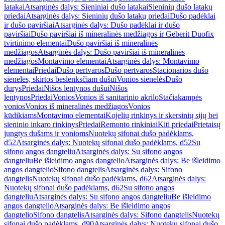
latakai
Atsarginės dalys: Sieniniai dušo latakai
Sieninių dušo latakų
priedai
Atsarginės dalys: Sieninių dušo latakų priedai
Dušo padėklai
ir dušo paviršiai
Atsarginės dalys: Dušo padėklai ir dušo
paviršiai
Dušo paviršiai iš mineralinės medžiagos ir Geberit Duofix
tvirtinimo elementai
Dušo paviršiai iš mineralinės
medžiagos
Atsarginės dalys: Dušo paviršiai iš mineralinės
medžiagos
Montavimo elementai
Atsarginės dalys: Montavimo
elementai
Priedai
Dušo pertvaros
Dušo pertvaros
Stacionarios dušo
sienelės, skirtos beslenksčiam dušui
Vonios sienelės
Dušo
durys
Priedai
Nišos lentynos dušui
Nišos
lentynos
Priedai
Vonios
Vonios iš sanitarinio akrilo
Stačiakampės
vonios
Vonios iš mineralinės medžiagos
Vonios
kūdikiams
Montavimo elementai
Kojelių rinkinys ir skersinių sijų bei
sieninio inkaro rinkinys
Priedai
Remonto rinkiniai
Kiti priedai
Prietaisų
jungtys dušams ir vonioms
Nuotekų sifonai dušo padėklams,
d52
Atsarginės dalys: Nuotekų sifonai dušo padėklams, d52
Su
sifono angos dangteliu
Atsarginės dalys: Su sifono angos
dangteliu
Be išleidimo angos dangtelio
Atsarginės dalys: Be išleidimo
angos dangtelio
Sifono dangtelis
Atsarginės dalys: Sifono
dangtelis
Nuotekų sifonai dušo padėklams, d62
Atsarginės dalys:
Nuotekų sifonai dušo padėklams, d62
Su sifono angos
dangteliu
Atsarginės dalys: Su sifono angos dangteliu
Be išleidimo
angos dangtelio
Atsarginės dalys: Be išleidimo angos
dangtelio
Sifono dangtelis
Atsarginės dalys: Sifono dangtelis
Nuotekų
sifonai dušo padėklams, d90
Atsarginės dalys: Nuotekų sifonai dušo