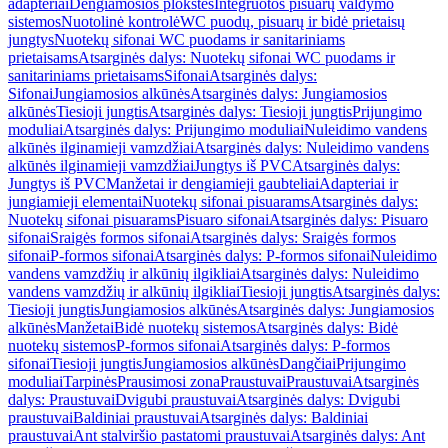
adapteriai
Dengiamosios plokštės
Integruotos pisuarų valdymo
sistemos
Nuotolinė kontrolė
WC puodų, pisuarų ir bidė prietaisų
jungtys
Nuotekų sifonai WC puodams ir sanitariniams
prietaisams
Atsarginės dalys: Nuotekų sifonai WC puodams ir
sanitariniams prietaisams
Sifonai
Atsarginės dalys:
Sifonai
Jungiamosios alkūnės
Atsarginės dalys: Jungiamosios
alkūnės
Tiesioji jungtis
Atsarginės dalys: Tiesioji jungtis
Prijungimo
moduliai
Atsarginės dalys: Prijungimo moduliai
Nuleidimo vandens
alkūnės ilginamieji vamzdžiai
Atsarginės dalys: Nuleidimo vandens
alkūnės ilginamieji vamzdžiai
Jungtys iš PVC
Atsarginės dalys:
Jungtys iš PVC
Manžetai ir dengiamieji gaubteliai
Adapteriai ir
jungiamieji elementai
Nuotekų sifonai pisuarams
Atsarginės dalys:
Nuotekų sifonai pisuarams
Pisuaro sifonai
Atsarginės dalys: Pisuaro
sifonai
Sraigės formos sifonai
Atsarginės dalys: Sraigės formos
sifonai
P-formos sifonai
Atsarginės dalys: P-formos sifonai
Nuleidimo
vandens vamzdžių ir alkūnių ilgikliai
Atsarginės dalys: Nuleidimo
vandens vamzdžių ir alkūnių ilgikliai
Tiesioji jungtis
Atsarginės dalys:
Tiesioji jungtis
Jungiamosios alkūnės
Atsarginės dalys: Jungiamosios
alkūnės
Manžetai
Bidė nuotekų sistemos
Atsarginės dalys: Bidė
nuotekų sistemos
P-formos sifonai
Atsarginės dalys: P-formos
sifonai
Tiesioji jungtis
Jungiamosios alkūnės
Dangčiai
Prijungimo
moduliai
Tarpinės
Prausimosi zona
Praustuvai
Praustuvai
Atsarginės
dalys: Praustuvai
Dvigubi praustuvai
Atsarginės dalys: Dvigubi
praustuvai
Baldiniai praustuvai
Atsarginės dalys: Baldiniai
praustuvai
Ant stalviršio pastatomi praustuvai
Atsarginės dalys: Ant