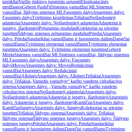
tarpikliai
Varžtų rinkinys jungėmis sujungti
Eksploatacinės
medžiagos
Geberit PushFit
Sistemos vamzdžiai ML
Sistemos
vamzdžiai, šildymo sistemos ML
Fasoninės dalys
Atsarginės dalys:
Fasoninės dalys
Tvirtinimo kronšteinas
Trišakiai
Neišardomieji
adapteriai
Atsarginės dalys: Neišardomieji adapteriai
Adapteriai ir
jungtys, išardomieji
Prijungimo moduliai
Kolektoriai su sriegine
jungtimi
Šildymo sistemos prijungimo moduliai
Priedai
Atsarginės
dalys: Priedai
Sandarikliai vamzdžiams ir fasoninėms dalims
Dangčiai
vamzdžiams
Tvirtinimo elementai vamzdžiams
Tvirtinimo elementai
jungtims
Atsarginės dalys: Tvirtinimo elementai jungtims
Geberit
Mepla
Sistemos vamzdžiai ML
Sistemos vamzdžiai, šildymo sistemos
ML
Fasoninės dalys
Atsarginės dalys: Fasoninės
dalys
Movos
Atsarginės dalys: Movos
Redukciniai
vamzdžiai
Atsarginės dalys: Redukciniai
vamzdžiai
Alkūnės
Atsarginės dalys: Alkūnės
Trišakiai
Atsarginės
dalys: Trišakiai
„Vamzdis vamzdyje“ karšto vandens cirkuliacijos
sistema
Atsarginės dalys: „Vamzdis vamzdyje“ karšto vandens
cirkuliacijos sistema
Neišardomieji adapteriai
Atsarginės dalys:
Neišardomieji adapteriai
Adapteriai ir jungtys, išardomieji
Atsarginės
dalys: Adapteriai ir jungtys, išardomieji
Kamščiai
Atsarginės dalys:
Kamščiai
Jungtys
Atsarginės dalys: Jungtys
Kolektoriai su sriegine
jungtimi
Trišakiai šildymo sistemai
Atsarginės dalys: Trišakiai
šildymo sistemai
Šildymo sistemos jungtys
Atsarginės dalys: Šildymo
sistemos jungtys
Priedai
Atsarginės dalys: Priedai
Sandarikliai
vamzdžiams ir fasoninėms dalims
Dangčiai vamzdžiams
Tvirtinimo