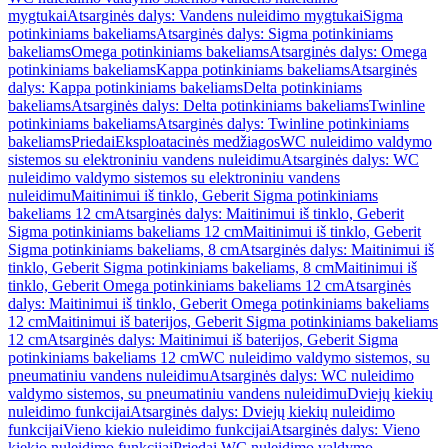
mygtukai
Atsarginės dalys: Vandens nuleidimo mygtukai
Sigma
potinkiniams bakeliams
Atsarginės dalys: Sigma potinkiniams
bakeliams
Omega potinkiniams bakeliams
Atsarginės dalys: Omega
potinkiniams bakeliams
Kappa potinkiniams bakeliams
Atsarginės
dalys: Kappa potinkiniams bakeliams
Delta potinkiniams
bakeliams
Atsarginės dalys: Delta potinkiniams bakeliams
Twinline
potinkiniams bakeliams
Atsarginės dalys: Twinline potinkiniams
bakeliams
Priedai
Eksploatacinės medžiagos
WC nuleidimo valdymo
sistemos su elektroniniu vandens nuleidimu
Atsarginės dalys: WC
nuleidimo valdymo sistemos su elektroniniu vandens
nuleidimu
Maitinimui iš tinklo, Geberit Sigma potinkiniams
bakeliams 12 cm
Atsarginės dalys: Maitinimui iš tinklo, Geberit
Sigma potinkiniams bakeliams 12 cm
Maitinimui iš tinklo, Geberit
Sigma potinkiniams bakeliams, 8 cm
Atsarginės dalys: Maitinimui iš
tinklo, Geberit Sigma potinkiniams bakeliams, 8 cm
Maitinimui iš
tinklo, Geberit Omega potinkiniams bakeliams 12 cm
Atsarginės
dalys: Maitinimui iš tinklo, Geberit Omega potinkiniams bakeliams
12 cm
Maitinimui iš baterijos, Geberit Sigma potinkiniams bakeliams
12 cm
Atsarginės dalys: Maitinimui iš baterijos, Geberit Sigma
potinkiniams bakeliams 12 cm
WC nuleidimo valdymo sistemos, su
pneumatiniu vandens nuleidimu
Atsarginės dalys: WC nuleidimo
valdymo sistemos, su pneumatiniu vandens nuleidimu
Dviejų kiekių
nuleidimo funkcijai
Atsarginės dalys: Dviejų kiekių nuleidimo
funkcijai
Vieno kiekio nuleidimo funkcijai
Atsarginės dalys: Vieno
kiekio nuleidimo funkcijai
Priedai WC nuleidimo valdymo