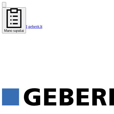
Į geberit.lt
Mano sąrašai