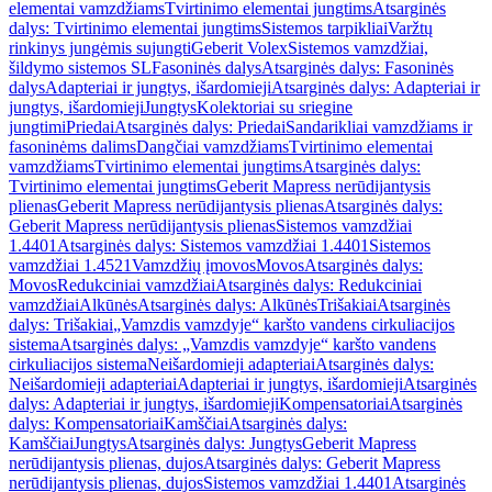
elementai vamzdžiams
Tvirtinimo elementai jungtims
Atsarginės
dalys: Tvirtinimo elementai jungtims
Sistemos tarpikliai
Varžtų
rinkinys jungėmis sujungti
Geberit Volex
Sistemos vamzdžiai,
šildymo sistemos SL
Fasoninės dalys
Atsarginės dalys: Fasoninės
dalys
Adapteriai ir jungtys, išardomieji
Atsarginės dalys: Adapteriai ir
jungtys, išardomieji
Jungtys
Kolektoriai su sriegine
jungtimi
Priedai
Atsarginės dalys: Priedai
Sandarikliai vamzdžiams ir
fasoninėms dalims
Dangčiai vamzdžiams
Tvirtinimo elementai
vamzdžiams
Tvirtinimo elementai jungtims
Atsarginės dalys:
Tvirtinimo elementai jungtims
Geberit Mapress nerūdijantysis
plienas
Geberit Mapress nerūdijantysis plienas
Atsarginės dalys:
Geberit Mapress nerūdijantysis plienas
Sistemos vamzdžiai
1.4401
Atsarginės dalys: Sistemos vamzdžiai 1.4401
Sistemos
vamzdžiai 1.4521
Vamzdžių įmovos
Movos
Atsarginės dalys:
Movos
Redukciniai vamzdžiai
Atsarginės dalys: Redukciniai
vamzdžiai
Alkūnės
Atsarginės dalys: Alkūnės
Trišakiai
Atsarginės
dalys: Trišakiai
„Vamzdis vamzdyje“ karšto vandens cirkuliacijos
sistema
Atsarginės dalys: „Vamzdis vamzdyje“ karšto vandens
cirkuliacijos sistema
Neišardomieji adapteriai
Atsarginės dalys:
Neišardomieji adapteriai
Adapteriai ir jungtys, išardomieji
Atsarginės
dalys: Adapteriai ir jungtys, išardomieji
Kompensatoriai
Atsarginės
dalys: Kompensatoriai
Kamščiai
Atsarginės dalys:
Kamščiai
Jungtys
Atsarginės dalys: Jungtys
Geberit Mapress
nerūdijantysis plienas, dujos
Atsarginės dalys: Geberit Mapress
nerūdijantysis plienas, dujos
Sistemos vamzdžiai 1.4401
Atsarginės