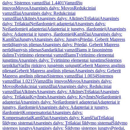
dalys: Sistemos vamzdžiai 1.4401
Vamzdžių
įmovos
Movos
Atsarginės dalys: Movos
Redukciniai
vamzdžiai
Atsarginės dalys: Redukciniai
vamzdžiai
Alkūnės
Atsarginės dalys: Alkūnės
Trišakiai
Atsarginės
dalys: Trišakiai
Neišardomieji adapteriai
Atsarginės dalys:
Neišardomieji adapteriai
Adapteriai ir jungtys, išardomieji
Atsarginės
dalys: Adapteriai ir jungtys, išardomieji
Kamščiai
Atsarginės dalys:
Kamščiai
Jungtys
Atsarginės dalys: Jungtys
Priedai, Geberit Mapress
nerūdijantysis plienas
Atsarginės dalys: Priedai, Geberit Mapress
nerūdijantysis plienas
Sandarikliai vamzdžiams ir fasoninėms
dalims
Tvirtinimo elementai vamzdžiams
Tvirtinimo elementai
jungtims
Atsarginės dalys: Tvirtinimo elementai jungtims
Sistemos
tarpikliai
Varžtų rinkinys jungėmis sujungti
Geberit Mapress anglinis
plienas
Geberit Mapress anglinis plienas
Atsarginės dalys: Geberit
Mapress anglinis plienas
Sistemos vamzdžiai 1.0034
Sistemos
vamzdžiai 1.0215
Vamzdžių įmovos
Movos
Atsarginės dalys:
Movos
Redukciniai vamzdžiai
Atsarginės dalys: Redukciniai
vamzdžiai
Alkūnės
Atsarginės dalys: Alkūnės
Trišakiai
Atsarginės
dalys: Trišakiai
Kryžmės
Atsarginės dalys: Kryžmės
Neišardomieji
adapteriai
Atsarginės dalys: Neišardomieji adapteriai
Adapteriai ir
jungtys, išardomieji
Atsarginės dalys: Adapteriai ir jungtys,
išardomieji
Kompensatoriai
Atsarginės dalys:
Kompensatoriai
Kamščiai
Atsarginės dalys: Kamščiai
Trišakiai
šildymo sistemai
Atsarginės dalys: Trišakiai šildymo sistemai
Šildymo
sistemos jungtys
Atsarginės dalys: Šildymo sistemos jungtys
Priedai,