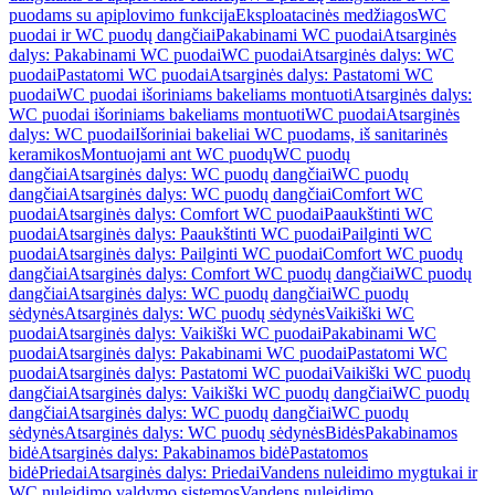
puodams su apiplovimo funkcija
Eksploatacinės medžiagos
WC
puodai ir WC puodų dangčiai
Pakabinami WC puodai
Atsarginės
dalys: Pakabinami WC puodai
WC puodai
Atsarginės dalys: WC
puodai
Pastatomi WC puodai
Atsarginės dalys: Pastatomi WC
puodai
WC puodai išoriniams bakeliams montuoti
Atsarginės dalys:
WC puodai išoriniams bakeliams montuoti
WC puodai
Atsarginės
dalys: WC puodai
Išoriniai bakeliai WC puodams, iš sanitarinės
keramikos
Montuojami ant WC puodų
WC puodų
dangčiai
Atsarginės dalys: WC puodų dangčiai
WC puodų
dangčiai
Atsarginės dalys: WC puodų dangčiai
Comfort WC
puodai
Atsarginės dalys: Comfort WC puodai
Paaukštinti WC
puodai
Atsarginės dalys: Paaukštinti WC puodai
Pailginti WC
puodai
Atsarginės dalys: Pailginti WC puodai
Comfort WC puodų
dangčiai
Atsarginės dalys: Comfort WC puodų dangčiai
WC puodų
dangčiai
Atsarginės dalys: WC puodų dangčiai
WC puodų
sėdynės
Atsarginės dalys: WC puodų sėdynės
Vaikiški WC
puodai
Atsarginės dalys: Vaikiški WC puodai
Pakabinami WC
puodai
Atsarginės dalys: Pakabinami WC puodai
Pastatomi WC
puodai
Atsarginės dalys: Pastatomi WC puodai
Vaikiški WC puodų
dangčiai
Atsarginės dalys: Vaikiški WC puodų dangčiai
WC puodų
dangčiai
Atsarginės dalys: WC puodų dangčiai
WC puodų
sėdynės
Atsarginės dalys: WC puodų sėdynės
Bidės
Pakabinamos
bidė
Atsarginės dalys: Pakabinamos bidė
Pastatomos
bidė
Priedai
Atsarginės dalys: Priedai
Vandens nuleidimo mygtukai ir
WC nuleidimo valdymo sistemos
Vandens nuleidimo