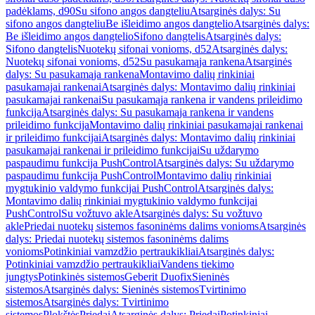
padėklams, d90
Su sifono angos dangteliu
Atsarginės dalys: Su
sifono angos dangteliu
Be išleidimo angos dangtelio
Atsarginės dalys:
Be išleidimo angos dangtelio
Sifono dangtelis
Atsarginės dalys:
Sifono dangtelis
Nuotekų sifonai vonioms, d52
Atsarginės dalys:
Nuotekų sifonai vonioms, d52
Su pasukamąja rankena
Atsarginės
dalys: Su pasukamąja rankena
Montavimo dalių rinkiniai
pasukamajai rankenai
Atsarginės dalys: Montavimo dalių rinkiniai
pasukamajai rankenai
Su pasukamąja rankena ir vandens prileidimo
funkcija
Atsarginės dalys: Su pasukamąja rankena ir vandens
prileidimo funkcija
Montavimo dalių rinkiniai pasukamajai rankenai
ir prileidimo funkcijai
Atsarginės dalys: Montavimo dalių rinkiniai
pasukamajai rankenai ir prileidimo funkcijai
Su uždarymo
paspaudimu funkcija PushControl
Atsarginės dalys: Su uždarymo
paspaudimu funkcija PushControl
Montavimo dalių rinkiniai
mygtukinio valdymo funkcijai PushControl
Atsarginės dalys:
Montavimo dalių rinkiniai mygtukinio valdymo funkcijai
PushControl
Su vožtuvo akle
Atsarginės dalys: Su vožtuvo
akle
Priedai nuotekų sistemos fasoninėms dalims vonioms
Atsarginės
dalys: Priedai nuotekų sistemos fasoninėms dalims
vonioms
Potinkiniai vamzdžio pertraukikliai
Atsarginės dalys:
Potinkiniai vamzdžio pertraukikliai
Vandens tiekimo
jungtys
Potinkinės sistemos
Geberit Duofix
Sieninės
sistemos
Atsarginės dalys: Sieninės sistemos
Tvirtinimo
sistemos
Atsarginės dalys: Tvirtinimo
sistemos
Plokštės
Priedai
Atsarginės dalys: Priedai
Potinkiniai