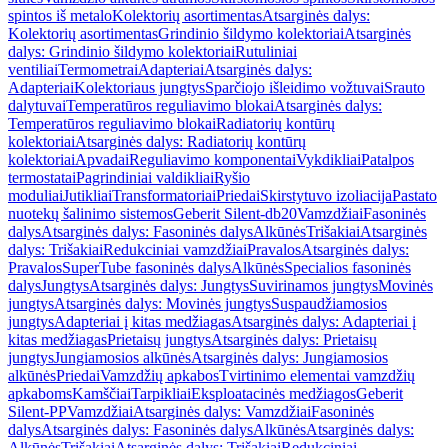
spintos iš metalo
Kolektorių asortimentas
Atsarginės dalys:
Kolektorių asortimentas
Grindinio šildymo kolektoriai
Atsarginės
dalys: Grindinio šildymo kolektoriai
Rutuliniai
ventiliai
Termometrai
Adapteriai
Atsarginės dalys:
Adapteriai
Kolektoriaus jungtys
Sparčiojo išleidimo vožtuvai
Srauto
dalytuvai
Temperatūros reguliavimo blokai
Atsarginės dalys:
Temperatūros reguliavimo blokai
Radiatorių kontūrų
kolektoriai
Atsarginės dalys: Radiatorių kontūrų
kolektoriai
Apvadai
Reguliavimo komponentai
Vykdikliai
Patalpos
termostatai
Pagrindiniai valdikliai
Ryšio
moduliai
Jutikliai
Transformatoriai
Priedai
Skirstytuvo izoliacija
Pastato
nuotekų šalinimo sistemos
Geberit Silent-db20
Vamzdžiai
Fasoninės
dalys
Atsarginės dalys: Fasoninės dalys
Alkūnės
Trišakiai
Atsarginės
dalys: Trišakiai
Redukciniai vamzdžiai
Pravalos
Atsarginės dalys:
Pravalos
SuperTube fasoninės dalys
Alkūnės
Specialios fasoninės
dalys
Jungtys
Atsarginės dalys: Jungtys
Suvirinamos jungtys
Movinės
jungtys
Atsarginės dalys: Movinės jungtys
Suspaudžiamosios
jungtys
Adapteriai į kitas medžiagas
Atsarginės dalys: Adapteriai į
kitas medžiagas
Prietaisų jungtys
Atsarginės dalys: Prietaisų
jungtys
Jungiamosios alkūnės
Atsarginės dalys: Jungiamosios
alkūnės
Priedai
Vamzdžių apkabos
Tvirtinimo elementai vamzdžių
apkaboms
Kamščiai
Tarpikliai
Eksploatacinės medžiagos
Geberit
Silent-PP
Vamzdžiai
Atsarginės dalys: Vamzdžiai
Fasoninės
dalys
Atsarginės dalys: Fasoninės dalys
Alkūnės
Atsarginės dalys:
Alkūnės
Trišakiai
Atsarginės dalys: Trišakiai
Redukciniai