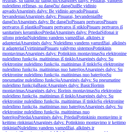
rėžimas, su dangčiu/ dangčiui
Atsarginės dalys: Pisuarai, vandens
nuleidimo rėžimas, su dangčiu/ dangčiui
Be vidinio
apvado
Atsarginės dalys: Be vidinio apvado
Pisuarai,
bevandeniai
Atsarginės dalys: Pisuarai, bevandeniai
Be
dangčio
Atsarginės dalys: Be dangčio
Pisuarų pertvaros
Pisuarų
pertvaros iš plastiko
Pisuarų pertvaros iš stiklo
Pisuarų pertvaros iš
sanitarinės keramikos
Priedai
Atsarginės dalys: Priedai
Sifonai ir
sifonų priedai
Nuleidimo vandens vamzdžiai, alkūnės ir
adapteriai
Atsarginės dalys: Nuleidimo vandens vamzdžiai, alkūnės
ir adapteriai
Tvirtinimai
Pisuarų valdymo sistemos
Potinkinis
montavimas
Atsarginės dalys: Potinkinis montavimas
Su elektronine
nuleidimo funkcija, maitinimas iš tinklo
Atsarginės dalys: Su
elektronine nuleidimo funkcija, maitinimas iš tinklo
Su elektronine
nuleidimo funkcija, maitinimas nuo baterijos
Atsarginės dalys: Su
elektronine nuleidimo funkcija, maitinimas nuo baterijos
Su
pneumatine nuleidimo funkcija
Atsarginės dalys: Su pneumatine
nuleidimo funkcija
Basic
Atsarginės dalys: Basic
Išorinis
montavimas
Atsarginės dalys: Išorinis montavimas
Su elektronine
nuleidimo funkcija, maitinimas iš tinklo
Atsarginės dalys: Su
elektronine nuleidimo funkcija, maitinimas iš tinklo
Su elektronine
nuleidimo funkcija, maitinimas nuo baterijos
Atsarginės dalys: Su
elektronine nuleidimo funkcija, maitinimas nuo
baterijos
Priedai
Atsarginės dalys: Priedai
Potinkinio montavimo ir
keitimo rinkiniai
Atsarginės dalys: Potinkinio montavimo ir keitimo
rinkiniai
Nuleidimo vandens vamzdžiai, alkūnės ir