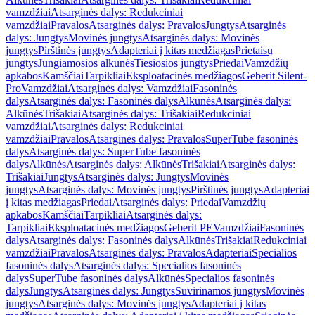
vamzdžiai
Atsarginės dalys: Redukciniai
vamzdžiai
Pravalos
Atsarginės dalys: Pravalos
Jungtys
Atsarginės
dalys: Jungtys
Movinės jungtys
Atsarginės dalys: Movinės
jungtys
Pirštinės jungtys
Adapteriai į kitas medžiagas
Prietaisų
jungtys
Jungiamosios alkūnės
Tiesiosios jungtys
Priedai
Vamzdžių
apkabos
Kamščiai
Tarpikliai
Eksploatacinės medžiagos
Geberit Silent-
Pro
Vamzdžiai
Atsarginės dalys: Vamzdžiai
Fasoninės
dalys
Atsarginės dalys: Fasoninės dalys
Alkūnės
Atsarginės dalys:
Alkūnės
Trišakiai
Atsarginės dalys: Trišakiai
Redukciniai
vamzdžiai
Atsarginės dalys: Redukciniai
vamzdžiai
Pravalos
Atsarginės dalys: Pravalos
SuperTube fasoninės
dalys
Atsarginės dalys: SuperTube fasoninės
dalys
Alkūnės
Atsarginės dalys: Alkūnės
Trišakiai
Atsarginės dalys:
Trišakiai
Jungtys
Atsarginės dalys: Jungtys
Movinės
jungtys
Atsarginės dalys: Movinės jungtys
Pirštinės jungtys
Adapteriai
į kitas medžiagas
Priedai
Atsarginės dalys: Priedai
Vamzdžių
apkabos
Kamščiai
Tarpikliai
Atsarginės dalys:
Tarpikliai
Eksploatacinės medžiagos
Geberit PE
Vamzdžiai
Fasoninės
dalys
Atsarginės dalys: Fasoninės dalys
Alkūnės
Trišakiai
Redukciniai
vamzdžiai
Pravalos
Atsarginės dalys: Pravalos
Adapteriai
Specialios
fasoninės dalys
Atsarginės dalys: Specialios fasoninės
dalys
SuperTube fasoninės dalys
Alkūnės
Specialios fasoninės
dalys
Jungtys
Atsarginės dalys: Jungtys
Suvirinamos jungtys
Movinės
jungtys
Atsarginės dalys: Movinės jungtys
Adapteriai į kitas