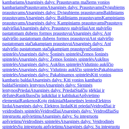
kambariams
Atsarginės dalys: Praustuvams mažiems vonios
kambariams
Praustuvams
Atsarginės dalys: Praustuvams
Dvigubiems
praustuvams
Atsarginės dalys: Dvigubiems praustuvams
Baldiniams
praustuvams
Atsarginės dalys: Baldiniams praustuvams
Kampiniams
praustuvams
Atsarginės dalys: Kampiniams praustuvams
Praustuvų
stalviršiai
Atsarginės dalys: Praustuvų stalviršiai
Ant stalviršio
pastatomam dubens formos praustuvui
Atsarginės dalys: Ant
stalviršio pastatomam dubens formos praustuvui
Ant stalviršio
pastatomam stačiakampiam praustuvui
Atsarginės dalys: Ant
stalviršio pastatomam stačiakampiam praustuvui
Šoninės
spintelės
Atsarginės dalys: Šoninės spintelės
Žemos šoninės
spintelės
Atsarginės dalys: Žemos šoninės spintelės
Aukštos
spintelės
Atsarginės dalys: Aukštos spintelės
Vidutinio aukščio
spintelės
Atsarginės dalys: Vidutinio aukščio spintelės
Pakabinamos
spintelės
Atsarginės dalys: Pakabinamos spintelės
Kiti vonios
kambario baldai
Atsarginės dalys: Kiti vonios kambario
baldai
Sieninės lentynos
Atsarginės dalys: Sieninės
lentynos
Priedai
Atsarginės dalys: Priedai
Stalčių įdėklai ir
dėžutės
Rankšluosčių laikikliai ir kabliukai
Apšvietimo
elementai
Rankenos
Kojų rinkiniai
Magnetinės lentos
Elektros
lizdai
Atsarginės dalys: Elektros lizdai
Kiti priedai
Veidrodžiai ir
veidrodinės spintelės
Veidrodžiai
Atsarginės dalys: Veidrodžiai
Su
integruotu apšvietimu
Atsarginės dalys: Su integruotu
apšvietimu
Veidrodinės spintelės
Atsarginės dalys: Veidrodinės
spintelės
Su integruotu apšvietimu
Atsarginės dalys: Su integruotu