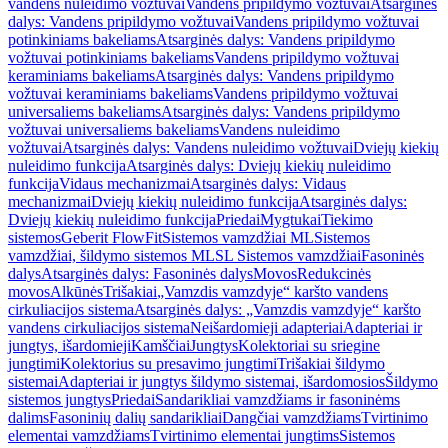
vandens nuleidimo vožtuvai
Vandens pripildymo vožtuvai
Atsarginės
dalys: Vandens pripildymo vožtuvai
Vandens pripildymo vožtuvai
potinkiniams bakeliams
Atsarginės dalys: Vandens pripildymo
vožtuvai potinkiniams bakeliams
Vandens pripildymo vožtuvai
keraminiams bakeliams
Atsarginės dalys: Vandens pripildymo
vožtuvai keraminiams bakeliams
Vandens pripildymo vožtuvai
universaliems bakeliams
Atsarginės dalys: Vandens pripildymo
vožtuvai universaliems bakeliams
Vandens nuleidimo
vožtuvai
Atsarginės dalys: Vandens nuleidimo vožtuvai
Dviejų kiekių
nuleidimo funkcija
Atsarginės dalys: Dviejų kiekių nuleidimo
funkcija
Vidaus mechanizmai
Atsarginės dalys: Vidaus
mechanizmai
Dviejų kiekių nuleidimo funkcija
Atsarginės dalys:
Dviejų kiekių nuleidimo funkcija
Priedai
Mygtukai
Tiekimo
sistemos
Geberit FlowFit
Sistemos vamzdžiai ML
Sistemos
vamzdžiai, šildymo sistemos ML
SL Sistemos vamzdžiai
Fasoninės
dalys
Atsarginės dalys: Fasoninės dalys
Movos
Redukcinės
movos
Alkūnės
Trišakiai
„Vamzdis vamzdyje“ karšto vandens
cirkuliacijos sistema
Atsarginės dalys: „Vamzdis vamzdyje“ karšto
vandens cirkuliacijos sistema
Neišardomieji adapteriai
Adapteriai ir
jungtys, išardomieji
Kamščiai
Jungtys
Kolektoriai su sriegine
jungtimi
Kolektorius su presavimo jungtimi
Trišakiai šildymo
sistemai
Adapteriai ir jungtys šildymo sistemai, išardomosios
Šildymo
sistemos jungtys
Priedai
Sandarikliai vamzdžiams ir fasoninėms
dalims
Fasoninių dalių sandarikliai
Dangčiai vamzdžiams
Tvirtinimo
elementai vamzdžiams
Tvirtinimo elementai jungtims
Sistemos