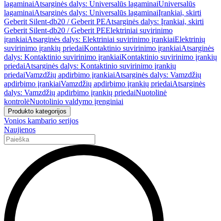
lagaminai
Atsarginės dalys: Universalūs lagaminai
Universalūs
lagaminai
Atsarginės dalys: Universalūs lagaminai
Įrankiai, skirti
Geberit Silent-db20 / Geberit PE
Atsarginės dalys: Įrankiai, skirti
Geberit Silent-db20 / Geberit PE
Elektriniai suvirinimo
įrankiai
Atsarginės dalys: Elektriniai suvirinimo įrankiai
Elektrinių
suvirinimo įrankių priedai
Kontaktinio suvirinimo įrankiai
Atsarginės
dalys: Kontaktinio suvirinimo įrankiai
Kontaktinio suvirinimo įrankių
priedai
Atsarginės dalys: Kontaktinio suvirinimo įrankių
priedai
Vamzdžių apdirbimo įrankiai
Atsarginės dalys: Vamzdžių
apdirbimo įrankiai
Vamzdžių apdirbimo įrankių priedai
Atsarginės
dalys: Vamzdžių apdirbimo įrankių priedai
Nuotolinė
kontrolė
Nuotolinio valdymo įrenginiai
Produkto kategorijos
Vonios kambario serijos
Naujienos