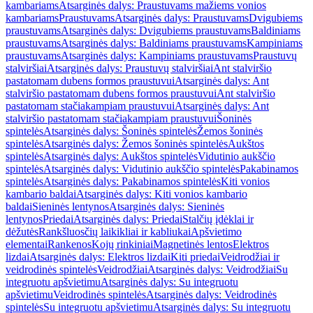
kambariams
Atsarginės dalys: Praustuvams mažiems vonios
kambariams
Praustuvams
Atsarginės dalys: Praustuvams
Dvigubiems
praustuvams
Atsarginės dalys: Dvigubiems praustuvams
Baldiniams
praustuvams
Atsarginės dalys: Baldiniams praustuvams
Kampiniams
praustuvams
Atsarginės dalys: Kampiniams praustuvams
Praustuvų
stalviršiai
Atsarginės dalys: Praustuvų stalviršiai
Ant stalviršio
pastatomam dubens formos praustuvui
Atsarginės dalys: Ant
stalviršio pastatomam dubens formos praustuvui
Ant stalviršio
pastatomam stačiakampiam praustuvui
Atsarginės dalys: Ant
stalviršio pastatomam stačiakampiam praustuvui
Šoninės
spintelės
Atsarginės dalys: Šoninės spintelės
Žemos šoninės
spintelės
Atsarginės dalys: Žemos šoninės spintelės
Aukštos
spintelės
Atsarginės dalys: Aukštos spintelės
Vidutinio aukščio
spintelės
Atsarginės dalys: Vidutinio aukščio spintelės
Pakabinamos
spintelės
Atsarginės dalys: Pakabinamos spintelės
Kiti vonios
kambario baldai
Atsarginės dalys: Kiti vonios kambario
baldai
Sieninės lentynos
Atsarginės dalys: Sieninės
lentynos
Priedai
Atsarginės dalys: Priedai
Stalčių įdėklai ir
dėžutės
Rankšluosčių laikikliai ir kabliukai
Apšvietimo
elementai
Rankenos
Kojų rinkiniai
Magnetinės lentos
Elektros
lizdai
Atsarginės dalys: Elektros lizdai
Kiti priedai
Veidrodžiai ir
veidrodinės spintelės
Veidrodžiai
Atsarginės dalys: Veidrodžiai
Su
integruotu apšvietimu
Atsarginės dalys: Su integruotu
apšvietimu
Veidrodinės spintelės
Atsarginės dalys: Veidrodinės
spintelės
Su integruotu apšvietimu
Atsarginės dalys: Su integruotu