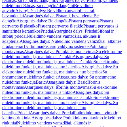
rėžimas, su dangčiu/ dangčiui
Atsarginės dalys: Pisuarai, vandens
nuleidimo rėžimas, su dangčiu/ dangčiui
Be vidinio
apvado
Atsarginės dalys: Be vidinio apvado
Pisuarai,
bevandeniai
Atsarginės dalys: Pisuarai, bevandeniai
Be
dangčio
Atsarginės dalys: Be dangčio
Pisuarų pertvaros
Pisuarų
pertvaros iš plastiko
Pisuarų pertvaros iš stiklo
Pisuarų pertvaros iš
sanitarinės keramikos
Priedai
Atsarginės dalys: Priedai
Sifonai ir
sifonų priedai
Nuleidimo vandens vamzdžiai, alkūnės ir
adapteriai
Atsarginės dalys: Nuleidimo vandens vamzdžiai, alkūnės
ir adapteriai
Tvirtinimai
Pisuarų valdymo sistemos
Potinkinis
montavimas
Atsarginės dalys: Potinkinis montavimas
Su elektronine
nuleidimo funkcija, maitinimas iš tinklo
Atsarginės dalys: Su
elektronine nuleidimo funkcija, maitinimas iš tinklo
Su elektronine
nuleidimo funkcija, maitinimas nuo baterijos
Atsarginės dalys: Su
elektronine nuleidimo funkcija, maitinimas nuo baterijos
Su
pneumatine nuleidimo funkcija
Atsarginės dalys: Su pneumatine
nuleidimo funkcija
Basic
Atsarginės dalys: Basic
Išorinis
montavimas
Atsarginės dalys: Išorinis montavimas
Su elektronine
nuleidimo funkcija, maitinimas iš tinklo
Atsarginės dalys: Su
elektronine nuleidimo funkcija, maitinimas iš tinklo
Su elektronine
nuleidimo funkcija, maitinimas nuo baterijos
Atsarginės dalys: Su
elektronine nuleidimo funkcija, maitinimas nuo
baterijos
Priedai
Atsarginės dalys: Priedai
Potinkinio montavimo ir
keitimo rinkiniai
Atsarginės dalys: Potinkinio montavimo ir keitimo
rinkiniai
Nuleidimo vandens vamzdžiai, alkūnės ir