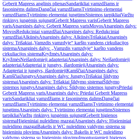
Geberit Mapress anglinis plienas
Sandarikliai vamzdžiams ir
fasoninėms dalims
Dangčiai vamzdžiams
Tvirtinimo elementai
vamzdžiams
Tvirtinimo elementai jungtims
Sistemos tarpikliai
Varžtų
rinkinys jungėmis sujungti
Geberit Mapress varis
Geberit Mapress
varis
Atsarginės dalys: Geberit Mapress varis
Movos
Atsarginės dalys:
Movos
Redukciniai vamzdžiai
Atsarginės dalys: Redukciniai
vamzdžiai
Alkūnės
Atsarginės dalys: Alkūnės
Trišakiai
Atsarginės
dalys: Trišakiai
„Vamzdis vamzdyje“ karšto vandens cirkuliacijos
sistema
Atsarginės dalys: „Vamzdis vamzdyje“ karšto vandens
cirkuliacijos sistema
Kryžmės
Atsarginės dalys:
Kryžmės
Neišardomieji adapteriai
Atsarginės dalys: Neišardomieji
adapteriai
Adapteriai ir jungtys, išardomieji
Atsarginės dalys:
Adapteriai ir jungtys, išardomieji
Kamščiai
Atsarginės dalys:
Kamščiai
Jungtys
Atsarginės dalys: Jungtys
Trišakiai šildymo
sistemai
Atsarginės dalys: Trišakiai šildymo sistemai
Šildymo
sistemos jungtys
Atsarginės dalys: Šildymo sistemos jungtys
Priedai
Geberit Mapress varis
Atsarginės dalys: Priedai Geberit Mapress
varis
Sandarikliai vamzdžiams ir fasoninėms dalims
Dangčiai
vamzdžiams
Tvirtinimo elementai vamzdžiams
Tvirtinimo elementai
jungtims
Atsarginės dalys: Tvirtinimo elementai jungtims
Sistemos
tarpikliai
Varžtų rinkinys jungėmis sujungti
Geberit higienos
sistema
Higieniniai nuleidimo mazgai
Atsarginės dalys: Higieniniai
nuleidimo mazgai
Bakelis ir WC nuleidimo valdymo sistema su
higieniniu plovimu
Atsarginės dalys: Bakelis ir WC nuleidimo
valdymo sistema su higieniniu plovimu
Įmontuojamieji higienos