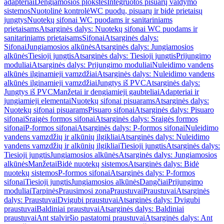
adapteriai
Dengiamosios plokštės
Integruotos pisuarų valdymo
sistemos
Nuotolinė kontrolė
WC puodų, pisuarų ir bidė prietaisų
jungtys
Nuotekų sifonai WC puodams ir sanitariniams
prietaisams
Atsarginės dalys: Nuotekų sifonai WC puodams ir
sanitariniams prietaisams
Sifonai
Atsarginės dalys:
Sifonai
Jungiamosios alkūnės
Atsarginės dalys: Jungiamosios
alkūnės
Tiesioji jungtis
Atsarginės dalys: Tiesioji jungtis
Prijungimo
moduliai
Atsarginės dalys: Prijungimo moduliai
Nuleidimo vandens
alkūnės ilginamieji vamzdžiai
Atsarginės dalys: Nuleidimo vandens
alkūnės ilginamieji vamzdžiai
Jungtys iš PVC
Atsarginės dalys:
Jungtys iš PVC
Manžetai ir dengiamieji gaubteliai
Adapteriai ir
jungiamieji elementai
Nuotekų sifonai pisuarams
Atsarginės dalys:
Nuotekų sifonai pisuarams
Pisuaro sifonai
Atsarginės dalys: Pisuaro
sifonai
Sraigės formos sifonai
Atsarginės dalys: Sraigės formos
sifonai
P-formos sifonai
Atsarginės dalys: P-formos sifonai
Nuleidimo
vandens vamzdžių ir alkūnių ilgikliai
Atsarginės dalys: Nuleidimo
vandens vamzdžių ir alkūnių ilgikliai
Tiesioji jungtis
Atsarginės dalys:
Tiesioji jungtis
Jungiamosios alkūnės
Atsarginės dalys: Jungiamosios
alkūnės
Manžetai
Bidė nuotekų sistemos
Atsarginės dalys: Bidė
nuotekų sistemos
P-formos sifonai
Atsarginės dalys: P-formos
sifonai
Tiesioji jungtis
Jungiamosios alkūnės
Dangčiai
Prijungimo
moduliai
Tarpinės
Prausimosi zona
Praustuvai
Praustuvai
Atsarginės
dalys: Praustuvai
Dvigubi praustuvai
Atsarginės dalys: Dvigubi
praustuvai
Baldiniai praustuvai
Atsarginės dalys: Baldiniai
praustuvai
Ant stalviršio pastatomi praustuvai
Atsarginės dalys: Ant