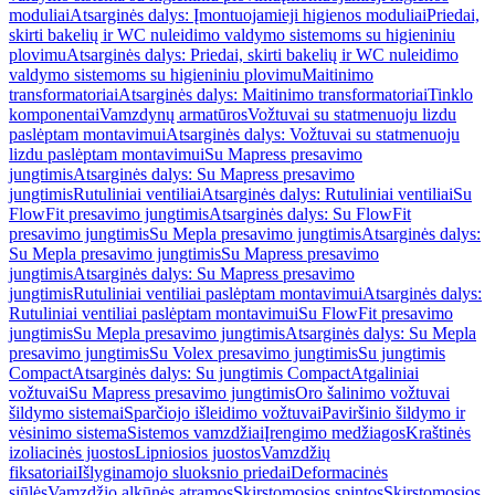
moduliai
Atsarginės dalys: Įmontuojamieji higienos moduliai
Priedai,
skirti bakelių ir WC nuleidimo valdymo sistemoms su higieniniu
plovimu
Atsarginės dalys: Priedai, skirti bakelių ir WC nuleidimo
valdymo sistemoms su higieniniu plovimu
Maitinimo
transformatoriai
Atsarginės dalys: Maitinimo transformatoriai
Tinklo
komponentai
Vamzdynų armatūros
Vožtuvai su statmenuoju lizdu
paslėptam montavimui
Atsarginės dalys: Vožtuvai su statmenuoju
lizdu paslėptam montavimui
Su Mapress presavimo
jungtimis
Atsarginės dalys: Su Mapress presavimo
jungtimis
Rutuliniai ventiliai
Atsarginės dalys: Rutuliniai ventiliai
Su
FlowFit presavimo jungtimis
Atsarginės dalys: Su FlowFit
presavimo jungtimis
Su Mepla presavimo jungtimis
Atsarginės dalys:
Su Mepla presavimo jungtimis
Su Mapress presavimo
jungtimis
Atsarginės dalys: Su Mapress presavimo
jungtimis
Rutuliniai ventiliai paslėptam montavimui
Atsarginės dalys:
Rutuliniai ventiliai paslėptam montavimui
Su FlowFit presavimo
jungtimis
Su Mepla presavimo jungtimis
Atsarginės dalys: Su Mepla
presavimo jungtimis
Su Volex presavimo jungtimis
Su jungtimis
Compact
Atsarginės dalys: Su jungtimis Compact
Atgaliniai
vožtuvai
Su Mapress presavimo jungtimis
Oro šalinimo vožtuvai
šildymo sistemai
Sparčiojo išleidimo vožtuvai
Paviršinio šildymo ir
vėsinimo sistema
Sistemos vamzdžiai
Įrengimo medžiagos
Kraštinės
izoliacinės juostos
Lipniosios juostos
Vamzdžių
fiksatoriai
Išlyginamojo sluoksnio priedai
Deformacinės
siūlės
Vamzdžio alkūnės atramos
Skirstomosios spintos
Skirstomosios