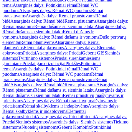
rėmai
Atsarginės dalys: Potinkiniai rėmai
Rėmai WC
puodams
Atsarginės dalys: Rėmai WC puodams
Rėmai
praustuvams
Atsarginės dalys: Rėmai praustuvams
Rėmai
bidė
Atsarginės dalys: Rėmai bidė
Rėmai pisuarams
Atsarginės dalys:
Rėmai pisuarams
Rėmai dušams su sieniniu lataku
Atsarginės dalys:
Rėmai dušams su sieniniu lataku
Rėmai dušams ir
vonioms
Atsarginės dalys: Rėmai dušams ir vonioms
Dušo pertvarų
elementai
Rėmai plautuvėms
Atsarginės dalys: Rėmai
plautuvėms
Elementai apkrovoms
Atsarginės dalys: Elementai
apkrovoms
Priedai
Atsarginės dalys: Priedai
Geberit GIS
Sieninės
sistemos
Tvirtinimo sistemos
Priedai surenkamiesiems
gaminiams
Priedai garso izoliacijai
Plokštės
Potinkiniai
rėmai
Atsarginės dalys: Potinkiniai rėmai
Rėmai WC
puodams
Atsarginės dalys: Rėmai WC puodams
Rėmai
praustuvams
Atsarginės dalys: Rėmai praustuvams
Rėmai
bidė
Atsarginės dalys: Rėmai bidė
Rėmai pisuarams
Atsarginės dalys:
Rėmai pisuarams
Rėmai dušams su sieniniu lataku
Atsarginės dalys:
Rėmai dušams su sieniniu lataku
Rėmai praustuvų maišytuvams ir
prietaisams
Atsarginės dalys: Rėmai praustuvų maišytuvams ir
prietaisams
Rėmai skalbyklėms ir indaplovėms
Atsarginės dalys:
Rėmai skalbyklėms ir indaplovėms
Elementai
apkrovoms
Priedai
Atsarginės dalys: Priedai
Priedai
Atsarginės dalys:
Priedai
Sieninės sistemos
Atsarginės dalys: Sieninės sistemos
Tiekimo
sistemoms
Nuotekų sistemoms
Geberit Kombifix
Potinkiniai