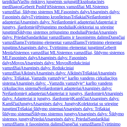
tarpikliai
Varžtų rinkinys jungėmis sujungti
Eksploatacinės
medžiagos
Geberit PushFit
Sistemos vamzdžiai ML
Sistemos
vamzdžiai, šildymo sistemos ML
Fasoninės dalys
Atsarginės dalys:
Fasoninės dalys
Tvirtinimo kronšteinas
Trišakiai
Neišardomieji
adapteriai
Atsarginės dalys: Neišardomieji adapteriai
Adapteriai ir
jungtys, išardomieji
Prijungimo moduliai
Kolektoriai su sriegine
jungtimi
Šildymo sistemos prijungimo moduliai
Priedai
Atsarginės
dalys: Priedai
Sandarikliai vamzdžiams ir fasoninėms dalims
Dangčiai
vamzdžiams
Tvirtinimo elementai vamzdžiams
Tvirtinimo elementai
jungtims
Atsarginės dalys: Tvirtinimo elementai jungtims
Geberit
Mepla
Sistemos vamzdžiai ML
Sistemos vamzdžiai, šildymo sistemos
ML
Fasoninės dalys
Atsarginės dalys: Fasoninės
dalys
Movos
Atsarginės dalys: Movos
Redukciniai
vamzdžiai
Atsarginės dalys: Redukciniai
vamzdžiai
Alkūnės
Atsarginės dalys: Alkūnės
Trišakiai
Atsarginės
dalys: Trišakiai
„Vamzdis vamzdyje“ karšto vandens cirkuliacijos
sistema
Atsarginės dalys: „Vamzdis vamzdyje“ karšto vandens
cirkuliacijos sistema
Neišardomieji adapteriai
Atsarginės dalys:
Neišardomieji adapteriai
Adapteriai ir jungtys, išardomieji
Atsarginės
dalys: Adapteriai ir jungtys, išardomieji
Kamščiai
Atsarginės dalys:
Kamščiai
Jungtys
Atsarginės dalys: Jungtys
Kolektoriai su sriegine
jungtimi
Trišakiai šildymo sistemai
Atsarginės dalys: Trišakiai
šildymo sistemai
Šildymo sistemos jungtys
Atsarginės dalys: Šildymo
sistemos jungtys
Priedai
Atsarginės dalys: Priedai
Sandarikliai
vamzdžiams ir fasoninėms dalims
Dangčiai vamzdžiams
Tvirtinimo