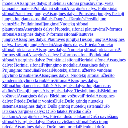
modelis
Atsarginės dalys: Buteliniai sifonai praustuvams, vietą
taupantis modelis
Potinkiniai sifonai
Atsarginės dalys: Potinkiniai
sifonai
Praustuvo jungtys
Atsarginės dalys: Praustuvo jungtys
Tiesioji
jungtis
Jungiamosios alkūnės
Dangčiai
Tarpinės
Persiliejimo
vamzdžiai
Prailginimai
Įjungimai
Nuotekų sifonai
plautuvėms
Atsarginės dalys: Nuotekų sifonai plautuvėms
P-formos
sifonai
Atsarginės dalys: P-formos sifonai
Plautuvės
jungtys
Atsarginės dalys: Plautuvės jungtys
Tiesioji jungtis
Atsarginės
dalys: Tiesioji jungtis
Priedai
Atsarginės dalys: Priedai
Nuotekų
sifonai prietaisams
Atsarginės dalys: Nuotekų sifonai prietaisams
P-
formos sifonai
Atsarginės dalys: P-formos sifonai
Potinkiniai
sifonai
Atsarginės dalys: Potinkiniai sifonai
Išoriniai sifonai
Atsarginės
dalys: Išoriniai sifonai
Prijungimo moduliai
Atsarginės dalys:
Prijungimo moduliai
Priedai
Nuotekų sifonai užteršto vandens
išpylimo kriauklėms
Atsarginės dalys: Nuotekų sifonai užteršto
vandens išpylimo kriauklėms
Sifonai
Atsarginės dalys:
Sifonai
Jungiamosios alkūnės
Atsarginės dalys: Jungiamosios
alkūnės
Tiesioji jungtis
Atsarginės dalys: Tiesioji jungtis
Išleidimo
vožtuvai
Atsarginės dalys: Išleidimo vožtuvai
Priedai
Atsarginės
dalys: Priedai
Dušai ir vonios
Dušai
Dušo grindų nuotekų
sistema
Atsarginės dalys: Dušo grindų nuotekų sistema
Dušo
latakai
Atsarginės dalys: Dušo latakai
Priedai dušo
latakams
Atsarginės dalys: Priedai dušo latakams
Dušo paviršiaus
sifonai
Atsarginės dalys: Dušo paviršiaus sifonai
Dušo trapų
priedai
Atsarginės dalys: Dušo trapų priedai
Sieniniai dušo