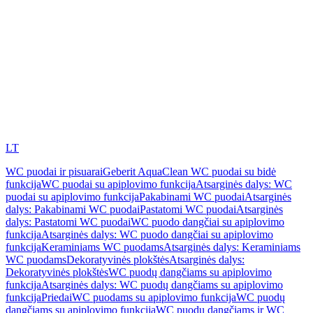
LT
WC puodai ir pisuarai
Geberit AquaClean WC puodai su bidė
funkcija
WC puodai su apiplovimo funkcija
Atsarginės dalys: WC
puodai su apiplovimo funkcija
Pakabinami WC puodai
Atsarginės
dalys: Pakabinami WC puodai
Pastatomi WC puodai
Atsarginės
dalys: Pastatomi WC puodai
WC puodo dangčiai su apiplovimo
funkcija
Atsarginės dalys: WC puodo dangčiai su apiplovimo
funkcija
Keraminiams WC puodams
Atsarginės dalys: Keraminiams
WC puodams
Dekoratyvinės plokštės
Atsarginės dalys:
Dekoratyvinės plokštės
WC puodų dangčiams su apiplovimo
funkcija
Atsarginės dalys: WC puodų dangčiams su apiplovimo
funkcija
Priedai
WC puodams su apiplovimo funkcija
WC puodų
dangčiams su apiplovimo funkcija
WC puodų dangčiams ir WC