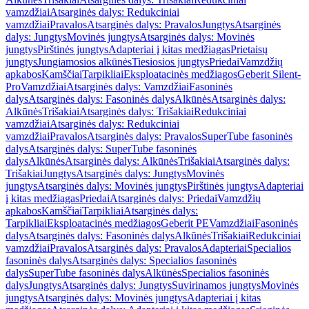
vamzdžiai
Atsarginės dalys: Redukciniai
vamzdžiai
Pravalos
Atsarginės dalys: Pravalos
Jungtys
Atsarginės
dalys: Jungtys
Movinės jungtys
Atsarginės dalys: Movinės
jungtys
Pirštinės jungtys
Adapteriai į kitas medžiagas
Prietaisų
jungtys
Jungiamosios alkūnės
Tiesiosios jungtys
Priedai
Vamzdžių
apkabos
Kamščiai
Tarpikliai
Eksploatacinės medžiagos
Geberit Silent-
Pro
Vamzdžiai
Atsarginės dalys: Vamzdžiai
Fasoninės
dalys
Atsarginės dalys: Fasoninės dalys
Alkūnės
Atsarginės dalys:
Alkūnės
Trišakiai
Atsarginės dalys: Trišakiai
Redukciniai
vamzdžiai
Atsarginės dalys: Redukciniai
vamzdžiai
Pravalos
Atsarginės dalys: Pravalos
SuperTube fasoninės
dalys
Atsarginės dalys: SuperTube fasoninės
dalys
Alkūnės
Atsarginės dalys: Alkūnės
Trišakiai
Atsarginės dalys:
Trišakiai
Jungtys
Atsarginės dalys: Jungtys
Movinės
jungtys
Atsarginės dalys: Movinės jungtys
Pirštinės jungtys
Adapteriai
į kitas medžiagas
Priedai
Atsarginės dalys: Priedai
Vamzdžių
apkabos
Kamščiai
Tarpikliai
Atsarginės dalys:
Tarpikliai
Eksploatacinės medžiagos
Geberit PE
Vamzdžiai
Fasoninės
dalys
Atsarginės dalys: Fasoninės dalys
Alkūnės
Trišakiai
Redukciniai
vamzdžiai
Pravalos
Atsarginės dalys: Pravalos
Adapteriai
Specialios
fasoninės dalys
Atsarginės dalys: Specialios fasoninės
dalys
SuperTube fasoninės dalys
Alkūnės
Specialios fasoninės
dalys
Jungtys
Atsarginės dalys: Jungtys
Suvirinamos jungtys
Movinės
jungtys
Atsarginės dalys: Movinės jungtys
Adapteriai į kitas