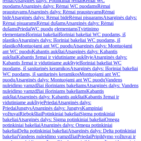
rėmai
Atsarginės dalys: Potinkiniai rėmai
Rėmai WC
puodams
Atsarginės dalys: Rėmai WC puodams
Rėmai
praustuvams
Atsarginės dalys: Rėmai praustuvams
Rėmai
bidė
Atsarginės dalys: Rėmai bidė
Rėmai pisuarams
Atsarginės dalys:
Rėmai pisuarams
Rėmai dušams
Atsarginės dalys: Rėmai
dušams
Priedai
WC puodų elementams
Tvirtinimo
elementams
Išoriniai bakeliai
Išoriniai bakeliai WC puodams, iš
plastiko
Atsarginės dalys: Išoriniai bakeliai WC puodams, iš
plastiko
Montuojami ant WC puodų
Atsarginės dalys: Montuojami
ant WC puodų
Kabantis aukštai
Atsarginės dalys: Kabantis
aukštai
Kabantis žemai ir vidutiniame aukštyje
Atsarginės dalys:
Kabantis žemai ir vidutiniame aukštyje
Išoriniai bakeliai WC
puodams, iš sanitarinės keramikos
Atsarginės dalys: Išoriniai bakeliai
WC puodams, iš sanitarinės keramikos
Montuojami ant WC
puodų
Atsarginės dalys: Montuojami ant WC puodų
Vandens
nuleidimo vamzdžiai išoriniams bakeliams
Atsarginės dalys: Vandens
nuleidimo vamzdžiai išoriniams bakeliams
Kabantis
aukštai
Atsarginės dalys: Kabantis aukštai
Kabantis žemai ir
vidutiniame aukštyje
Priedai
Atsarginės dalys:
Priedai
Jungtys
Atsarginės dalys: Jungtys
Kampiniai
vožtuvai
Riebokšliai
Potinkiniai bakeliai
Sigma potinkiniai
bakeliai
Atsarginės dalys: Sigma potinkiniai bakeliai
Omega
potinkiniai bakeliai
Atsarginės dalys: Omega potinkiniai
bakeliai
Delta potinkiniai bakeliai
Atsarginės dalys: Delta potinkiniai
bakeliai
Vandens nuleidimo vamzdžiai
Priedai
Pripildymo vožtuvai ir