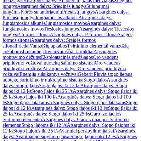
medžiagas
Atsarginės dalys: Adapteriai į kitas medžiagas
Srieginės
jungtys
Atsarginės dalys: Srieginės jungtys
Sujungimai
jungėmis
Įvorės su antbriauniu
Prietaisų jungtys
Atsarginės dalys:
Prietaisų jungtys
Jungiamosios alkūnės
Atsarginės dalys:
Jungiamosios alkūnės
Jungiamosios movos
Atsarginės dalys:
Jungiamosios movos
Tiesiosios jungtys
Atsarginės dalys: Tiesiosios
jungtys
P-formos sifonai
Atsarginės dalys: P-formos sifonai
Sraigės
formos sifonai
Atsarginės dalys: Sraigės formos
sifonai
Priedai
Vamzdžių apkabos
Tvirtinimo elementai vamzdžių
apkaboms
Laikantieji loviai
Kamščiai
Tarpikliai
Apsauginės
montavimo dėžutės
Eksploatacinės medžiagos
Oro vandens
pripildymo vožtuvai nuotekų šalinimo sistemai
Oro vandens
pripildymo vožtuvai
Atsarginės dalys: Oro vandens pripildymo
vožtuvai
Energiją sulaikantys vožtuvai
Geberit Pluvia stogo lietaus
nuotekų surinkimo ir nukreipimo sistema
Stogo įlajos
Atsarginės
dalys: Stogo įlajos
Stogo įlajos iki 12 l/s
Atsarginės dalys: Stogo
įlajos iki 12 l/s
Stogo įlajos iki 25 l/s
Atsarginės dalys: Stogo įlajos iki
25 l/s
Stogo įlajos iki 100 l/s
Atsarginės dalys: Stogo įlajos iki 100
l/s
Stogo įlajos latakams
Atsarginės dalys: Stogo įlajos latakams
Stogo
įlajos iki 12 l/s
Atsarginės dalys: Stogo įlajos iki 12 l/s
Stogo įlajos iki
25 l/s
Atsarginės dalys: Stogo įlajos iki 25 l/s
Garo izoliacijos
tvirtinimo elementai
Atsarginės dalys: Garo izoliacijos tvirtinimo
elementai
Stogo įlajoms iki 12 l/s
Atsarginės dalys: Stogo įlajoms iki
12 l/s
Stogo įlajoms iki 25 l/s
Avariniai persipylimo įtaisai
Atsarginės
dalys: Avariniai persipylimo įtaisai
Stogo įlajoms iki 12 l/s
Atsarginės