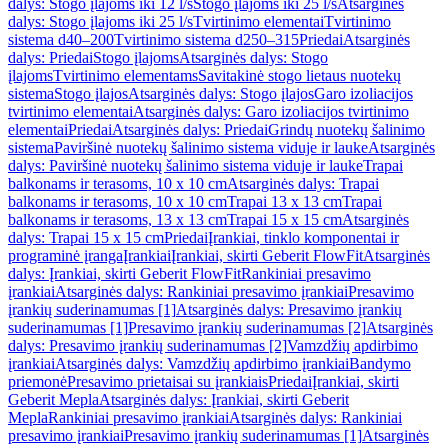
dalys: Stogo įlajoms iki 12 l/s
Stogo įlajoms iki 25 l/s
Atsarginės
dalys: Stogo įlajoms iki 25 l/s
Tvirtinimo elementai
Tvirtinimo
sistema d40–200
Tvirtinimo sistema d250–315
Priedai
Atsarginės
dalys: Priedai
Stogo įlajoms
Atsarginės dalys: Stogo
įlajoms
Tvirtinimo elementams
Savitakinė stogo lietaus nuotekų
sistema
Stogo įlajos
Atsarginės dalys: Stogo įlajos
Garo izoliacijos
tvirtinimo elementai
Atsarginės dalys: Garo izoliacijos tvirtinimo
elementai
Priedai
Atsarginės dalys: Priedai
Grindų nuotekų šalinimo
sistema
Paviršinė nuotekų šalinimo sistema viduje ir lauke
Atsarginės
dalys: Paviršinė nuotekų šalinimo sistema viduje ir lauke
Trapai
balkonams ir terasoms, 10 x 10 cm
Atsarginės dalys: Trapai
balkonams ir terasoms, 10 x 10 cm
Trapai 13 x 13 cm
Trapai
balkonams ir terasoms, 13 x 13 cm
Trapai 15 x 15 cm
Atsarginės
dalys: Trapai 15 x 15 cm
Priedai
Įrankiai, tinklo komponentai ir
programinė įranga
Įrankiai
Įrankiai, skirti Geberit FlowFit
Atsarginės
dalys: Įrankiai, skirti Geberit FlowFit
Rankiniai presavimo
įrankiai
Atsarginės dalys: Rankiniai presavimo įrankiai
Presavimo
įrankių suderinamumas [1]
Atsarginės dalys: Presavimo įrankių
suderinamumas [1]
Presavimo įrankių suderinamumas [2]
Atsarginės
dalys: Presavimo įrankių suderinamumas [2]
Vamzdžių apdirbimo
įrankiai
Atsarginės dalys: Vamzdžių apdirbimo įrankiai
Bandymo
priemonė
Presavimo prietaisai su įrankiais
Priedai
Įrankiai, skirti
Geberit Mepla
Atsarginės dalys: Įrankiai, skirti Geberit
Mepla
Rankiniai presavimo įrankiai
Atsarginės dalys: Rankiniai
presavimo įrankiai
Presavimo įrankių suderinamumas [1]
Atsarginės