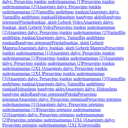
dalys: Presavimo įrankių suderinamumas [1]
Presavimo įrankių
suderinamumas [2]
Atsarginės dalys: Presavimo įrankių
suderinamumas [2]
Vamzdžių apdirbimo įrankiai
Atsarginės dalys:
Vamzdžių apdirbimo įrankiai
Hidraulinių bandymų aklės
Bandymo
priemonė
Priedai
Įrankiai, skirti Geberit Volex
Atsarginės dalys:
Įrankiai, skirti Geberit Volex
Presavimo įrankių suderinamumas
[2]
Atsarginės dalys: Presavimo įrankių suderinamumas [2]
Vamzdžių
apdirbimo įrankiai
Atsarginės dalys: Vamzdžių apdirbimo
įrankiai
Bandymo priemonė
Priedai
Įrankiai, skirti Geberit
Mapress
Atsarginės dalys: Įrankiai, skirti Geberit Mapress
Presavimo
įrankių suderinamumas [1]
Atsarginės dalys: Presavimo įrankių
suderinamumas [1]
Presavimo įrankių suderinamumas [2]
Atsarginės
dalys: Presavimo įrankių suderinamumas [2]
Presavimo įrankių
suderinamumas [2XL]
Atsarginės dalys: Presavimo įrankių
suderinamumas [2XL]
Presavimo įrankių suderinamumas
[3]
Atsarginės dalys: Presavimo įrankių suderinamumas [3]
Vamzdžių
apdirbimo įrankiai
Atsarginės dalys: Vamzdžių apdirbimo
įrankiai
Hidraulinių bandymų aklės
Atsarginės dalys: Hidraulinių
bandymų aklės
Bandymo priemonė
Priedai
Presavimo
prietaisai
Atsarginės dalys: Presavimo prietaisai
Presavimo prietaisų
suderinamumas [1]
Atsarginės dalys: Presavimo prietaisų
suderinamumas [1]
Presavimo prietaisų suderinamumas
[2]
Atsarginės dalys: Presavimo prietaisų suderinamumas
[2]
Presavimo prietaisų suderinamumas [2XL]
Atsarginės dalys:
Presavimo prietaisų suderinamumas [2XL]
Universalūs