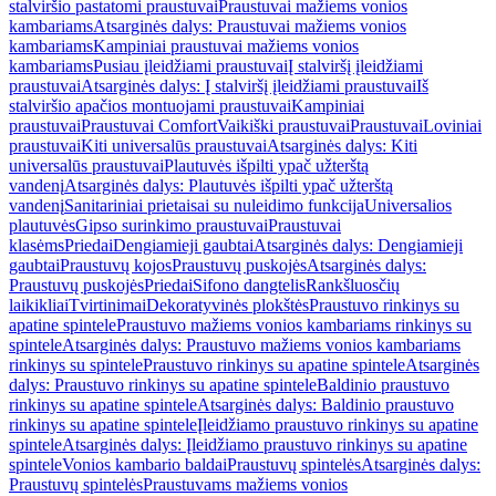
stalviršio pastatomi praustuvai
Praustuvai mažiems vonios
kambariams
Atsarginės dalys: Praustuvai mažiems vonios
kambariams
Kampiniai praustuvai mažiems vonios
kambariams
Pusiau įleidžiami praustuvai
Į stalviršį įleidžiami
praustuvai
Atsarginės dalys: Į stalviršį įleidžiami praustuvai
Iš
stalviršio apačios montuojami praustuvai
Kampiniai
praustuvai
Praustuvai Comfort
Vaikiški praustuvai
Praustuvai
Loviniai
praustuvai
Kiti universalūs praustuvai
Atsarginės dalys: Kiti
universalūs praustuvai
Plautuvės išpilti ypač užterštą
vandenį
Atsarginės dalys: Plautuvės išpilti ypač užterštą
vandenį
Sanitariniai prietaisai su nuleidimo funkcija
Universalios
plautuvės
Gipso surinkimo praustuvai
Praustuvai
klasėms
Priedai
Dengiamieji gaubtai
Atsarginės dalys: Dengiamieji
gaubtai
Praustuvų kojos
Praustuvų puskojės
Atsarginės dalys:
Praustuvų puskojės
Priedai
Sifono dangtelis
Rankšluosčių
laikikliai
Tvirtinimai
Dekoratyvinės plokštės
Praustuvo rinkinys su
apatine spintele
Praustuvo mažiems vonios kambariams rinkinys su
spintele
Atsarginės dalys: Praustuvo mažiems vonios kambariams
rinkinys su spintele
Praustuvo rinkinys su apatine spintele
Atsarginės
dalys: Praustuvo rinkinys su apatine spintele
Baldinio praustuvo
rinkinys su apatine spintele
Atsarginės dalys: Baldinio praustuvo
rinkinys su apatine spintele
Įleidžiamo praustuvo rinkinys su apatine
spintele
Atsarginės dalys: Įleidžiamo praustuvo rinkinys su apatine
spintele
Vonios kambario baldai
Praustuvų spintelės
Atsarginės dalys:
Praustuvų spintelės
Praustuvams mažiems vonios