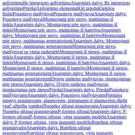
apšvietimu
Be integruoto apšvietimo
Atsarginės dalys: Be integruoto
apšvietimo
Priedai
Apšvietimo elementai
Kiti priedai
Elektros
lizdai
Praustuvų maišytuvai
Praustuvų maišytuvai
Atsarginės dalys:
Praustuvų maišytuvai
Montuojami prie stovo, maitinimas iš
tinklo
Atsarginės dalys: Montuojami prie stovo, maitinimas iš
tinklo
Montuojami prie stovo, maitinimas iš baterijos
Atsarginės
dalys: Montuojami prie stovo, maitinimas iš baterijos
Montuojami
prie stovo, maitinamas generatoriumi
Atsarginės dalys: Montuojami
prie stovo, maitinamas generatoriumi
Montuojami prie stovo,
maišytuvai su viena rankenėle
Montuojami iš sienos, maitinimas iš
tinklo
Atsarginės dalys: Montuojami iš sienos, maitinimas iš
tinklo
Montuojami iš sienos, maitinimas iš baterijos
Atsarginės dalys:
Montuojami iš sienos, maitinimas iš baterijos
Montuojami iš sienos,
maitinamas generatoriumi
Atsarginės dalys: Montuojami iš sienos,
maitinamas generatoriumi
Dviejų rankenų maišytuvas, montuojamas
prie sienos
Atsarginės dalys: Dviejų rankenų maišytuvas,
montuojamas prie sienos
Priedai
Atsarginės dalys: Priedai
Praustuvų
maišytuvams
Atsarginės dalys: Praustuvų maišytuvams
Prietaisų
jungtys praustuvams, plautuvėms, prietaisams ir plautuvėms išpilti
ypač užterštą vandenį
Nuotekų sifonai praustuvams
Atsarginės dalys:
Nuotekų sifonai praustuvams
P-formos sifonai
Atsarginės dalys: P-
formos sifonai
P-formos sifonai, vietą taupantis modelis
Atsarginės
dalys: P-formos sifonai, vietą taupantis modelis
Butelinis sifonai
praustuvams
Atsarginės dalys: Butelinis sifonai
praustuvams
Buteliniai sifonai praustuvams, vietą taupantis