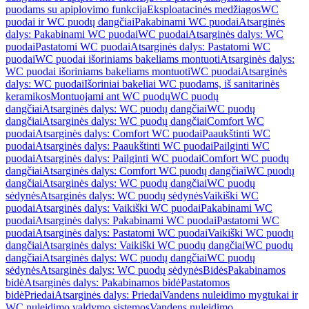
puodams su apiplovimo funkcija
Eksploatacinės medžiagos
WC
puodai ir WC puodų dangčiai
Pakabinami WC puodai
Atsarginės
dalys: Pakabinami WC puodai
WC puodai
Atsarginės dalys: WC
puodai
Pastatomi WC puodai
Atsarginės dalys: Pastatomi WC
puodai
WC puodai išoriniams bakeliams montuoti
Atsarginės dalys:
WC puodai išoriniams bakeliams montuoti
WC puodai
Atsarginės
dalys: WC puodai
Išoriniai bakeliai WC puodams, iš sanitarinės
keramikos
Montuojami ant WC puodų
WC puodų
dangčiai
Atsarginės dalys: WC puodų dangčiai
WC puodų
dangčiai
Atsarginės dalys: WC puodų dangčiai
Comfort WC
puodai
Atsarginės dalys: Comfort WC puodai
Paaukštinti WC
puodai
Atsarginės dalys: Paaukštinti WC puodai
Pailginti WC
puodai
Atsarginės dalys: Pailginti WC puodai
Comfort WC puodų
dangčiai
Atsarginės dalys: Comfort WC puodų dangčiai
WC puodų
dangčiai
Atsarginės dalys: WC puodų dangčiai
WC puodų
sėdynės
Atsarginės dalys: WC puodų sėdynės
Vaikiški WC
puodai
Atsarginės dalys: Vaikiški WC puodai
Pakabinami WC
puodai
Atsarginės dalys: Pakabinami WC puodai
Pastatomi WC
puodai
Atsarginės dalys: Pastatomi WC puodai
Vaikiški WC puodų
dangčiai
Atsarginės dalys: Vaikiški WC puodų dangčiai
WC puodų
dangčiai
Atsarginės dalys: WC puodų dangčiai
WC puodų
sėdynės
Atsarginės dalys: WC puodų sėdynės
Bidės
Pakabinamos
bidė
Atsarginės dalys: Pakabinamos bidė
Pastatomos
bidė
Priedai
Atsarginės dalys: Priedai
Vandens nuleidimo mygtukai ir
WC nuleidimo valdymo sistemos
Vandens nuleidimo