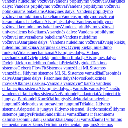
vandens nuleidimo vožtuvai
Vandens pripildymo vožtuvai
Atsarginės
dalys: Vandens pripildymo vožtuvai
Vandens pripildymo vožtuvai
potinkiniams bakeliams
Atsarginės dalys: Vandens pripildymo
vožtuvai potinkiniams bakeliams
Vandens pripildymo vožtuvai
keraminiams bakeliams
Atsarginės dalys: Vandens pripildymo
vožtuvai keraminiams bakeliams
Vandens pripildymo vožtuvai
universaliems bakeliams
Atsarginės dalys: Vandens pripildymo
vožtuvai universaliems bakeliams
Vandens nuleidimo
vožtuvai
Atsarginės dalys: Vandens nuleidimo vožtuvai
Dviejų kiekių
nuleidimo funkcija
Atsarginės dalys: Dviejų kiekių nuleidimo
funkcija
Vidaus mechanizmai
Atsarginės dalys: Vidaus
mechanizmai
Dviejų kiekių nuleidimo funkcija
Atsarginės dalys:
Dviejų kiekių nuleidimo funkcija
Priedai
Mygtukai
Tiekimo
sistemos
Geberit FlowFit
Sistemos vamzdžiai ML
Sistemos
vamzdžiai, šildymo sistemos ML
SL Sistemos vamzdžiai
Fasoninės
dalys
Atsarginės dalys: Fasoninės dalys
Movos
Redukcinės
movos
Alkūnės
Trišakiai
„Vamzdis vamzdyje“ karšto vandens
cirkuliacijos sistema
Atsarginės dalys: „Vamzdis vamzdyje“ karšto
vandens cirkuliacijos sistema
Neišardomieji adapteriai
Adapteriai ir
jungtys, išardomieji
Kamščiai
Jungtys
Kolektoriai su sriegine
jungtimi
Kolektorius su presavimo jungtimi
Trišakiai šildymo
sistemai
Adapteriai ir jungtys šildymo sistemai, išardomosios
Šildymo
sistemos jungtys
Priedai
Sandarikliai vamzdžiams ir fasoninėms
dalims
Fasoninių dalių sandarikliai
Dangčiai vamzdžiams
Tvirtinimo
elementai vamzdžiams
Tvirtinimo elementai jungtims
Sistemos