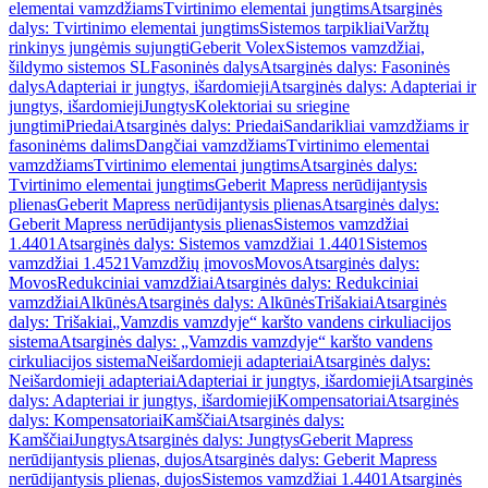
elementai vamzdžiams
Tvirtinimo elementai jungtims
Atsarginės
dalys: Tvirtinimo elementai jungtims
Sistemos tarpikliai
Varžtų
rinkinys jungėmis sujungti
Geberit Volex
Sistemos vamzdžiai,
šildymo sistemos SL
Fasoninės dalys
Atsarginės dalys: Fasoninės
dalys
Adapteriai ir jungtys, išardomieji
Atsarginės dalys: Adapteriai ir
jungtys, išardomieji
Jungtys
Kolektoriai su sriegine
jungtimi
Priedai
Atsarginės dalys: Priedai
Sandarikliai vamzdžiams ir
fasoninėms dalims
Dangčiai vamzdžiams
Tvirtinimo elementai
vamzdžiams
Tvirtinimo elementai jungtims
Atsarginės dalys:
Tvirtinimo elementai jungtims
Geberit Mapress nerūdijantysis
plienas
Geberit Mapress nerūdijantysis plienas
Atsarginės dalys:
Geberit Mapress nerūdijantysis plienas
Sistemos vamzdžiai
1.4401
Atsarginės dalys: Sistemos vamzdžiai 1.4401
Sistemos
vamzdžiai 1.4521
Vamzdžių įmovos
Movos
Atsarginės dalys:
Movos
Redukciniai vamzdžiai
Atsarginės dalys: Redukciniai
vamzdžiai
Alkūnės
Atsarginės dalys: Alkūnės
Trišakiai
Atsarginės
dalys: Trišakiai
„Vamzdis vamzdyje“ karšto vandens cirkuliacijos
sistema
Atsarginės dalys: „Vamzdis vamzdyje“ karšto vandens
cirkuliacijos sistema
Neišardomieji adapteriai
Atsarginės dalys:
Neišardomieji adapteriai
Adapteriai ir jungtys, išardomieji
Atsarginės
dalys: Adapteriai ir jungtys, išardomieji
Kompensatoriai
Atsarginės
dalys: Kompensatoriai
Kamščiai
Atsarginės dalys:
Kamščiai
Jungtys
Atsarginės dalys: Jungtys
Geberit Mapress
nerūdijantysis plienas, dujos
Atsarginės dalys: Geberit Mapress
nerūdijantysis plienas, dujos
Sistemos vamzdžiai 1.4401
Atsarginės