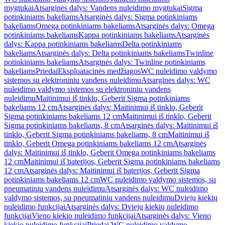
mygtukai
Atsarginės dalys: Vandens nuleidimo mygtukai
Sigma
potinkiniams bakeliams
Atsarginės dalys: Sigma potinkiniams
bakeliams
Omega potinkiniams bakeliams
Atsarginės dalys: Omega
potinkiniams bakeliams
Kappa potinkiniams bakeliams
Atsarginės
dalys: Kappa potinkiniams bakeliams
Delta potinkiniams
bakeliams
Atsarginės dalys: Delta potinkiniams bakeliams
Twinline
potinkiniams bakeliams
Atsarginės dalys: Twinline potinkiniams
bakeliams
Priedai
Eksploatacinės medžiagos
WC nuleidimo valdymo
sistemos su elektroniniu vandens nuleidimu
Atsarginės dalys: WC
nuleidimo valdymo sistemos su elektroniniu vandens
nuleidimu
Maitinimui iš tinklo, Geberit Sigma potinkiniams
bakeliams 12 cm
Atsarginės dalys: Maitinimui iš tinklo, Geberit
Sigma potinkiniams bakeliams 12 cm
Maitinimui iš tinklo, Geberit
Sigma potinkiniams bakeliams, 8 cm
Atsarginės dalys: Maitinimui iš
tinklo, Geberit Sigma potinkiniams bakeliams, 8 cm
Maitinimui iš
tinklo, Geberit Omega potinkiniams bakeliams 12 cm
Atsarginės
dalys: Maitinimui iš tinklo, Geberit Omega potinkiniams bakeliams
12 cm
Maitinimui iš baterijos, Geberit Sigma potinkiniams bakeliams
12 cm
Atsarginės dalys: Maitinimui iš baterijos, Geberit Sigma
potinkiniams bakeliams 12 cm
WC nuleidimo valdymo sistemos, su
pneumatiniu vandens nuleidimu
Atsarginės dalys: WC nuleidimo
valdymo sistemos, su pneumatiniu vandens nuleidimu
Dviejų kiekių
nuleidimo funkcijai
Atsarginės dalys: Dviejų kiekių nuleidimo
funkcijai
Vieno kiekio nuleidimo funkcijai
Atsarginės dalys: Vieno
kiekio nuleidimo funkcijai
Priedai WC nuleidimo valdymo