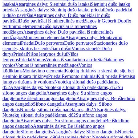
latakai
Atsarginės dalys: Sieniniai dušo latakai
Sieninių dušo latakų
priedai
Atsarginės dalys: Sieninių dušo latakų priedai
Dušo padėklai
ir dušo paviršiai
Atsarginės dalys: Dušo padėklai ir dušo
paviršiai
Dušo paviršiai iš mineralinės medžiagos ir Geberit Duofix
tvirtinimo elementai
Dušo paviršiai iš mineralinės
medžiagos
Atsarginės dalys: Dušo paviršiai iš mineralinės
medžiagos
Montavimo elementai
Atsarginės dalys: Montavimo
elementai
Priedai
Dušo pertvaros
Dušo pertvaros
Stacionarios dušo
sienelės, skirtos beslenksčiam dušui
Vonios sienelės
Dušo
durys
Priedai
Nišos lentynos dušui
Nišos
lentynos
Priedai
Vonios
Vonios iš sanitarinio akrilo
Stačiakampės
vonios
Vonios iš mineralinės medžiagos
Vonios
kūdikiams
Montavimo elementai
Kojelių rinkinys ir skersinių sijų bei
sieninio inkaro rinkinys
Priedai
Remonto rinkiniai
Kiti priedai
Prietaisų
jungtys dušams ir vonioms
Nuotekų sifonai dušo padėklams,
d52
Atsarginės dalys: Nuotekų sifonai dušo padėklams, d52
Su
sifono angos dangteliu
Atsarginės dalys: Su sifono angos
dangteliu
Be išleidimo angos dangtelio
Atsarginės dalys: Be išleidimo
angos dangtelio
Sifono dangtelis
Atsarginės dalys: Sifono
dangtelis
Nuotekų sifonai dušo padėklams, d62
Atsarginės dalys:
Nuotekų sifonai dušo padėklams, d62
Su sifono angos
dangteliu
Atsarginės dalys: Su sifono angos dangteliu
Be išleidimo
angos dangtelio
Atsarginės dalys: Be išleidimo angos
dangtelio
Sifono dangtelis
Atsarginės dalys: Sifono dangtelis
Nuotekų
sifonai dušo padėklams, d90
Atsarginės dalys: Nuotekų sifonai dušo