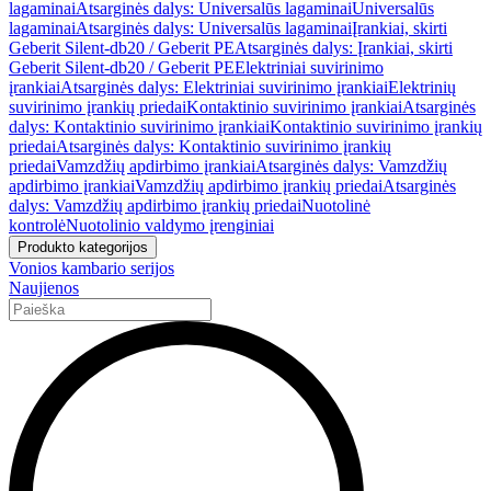
lagaminai
Atsarginės dalys: Universalūs lagaminai
Universalūs
lagaminai
Atsarginės dalys: Universalūs lagaminai
Įrankiai, skirti
Geberit Silent-db20 / Geberit PE
Atsarginės dalys: Įrankiai, skirti
Geberit Silent-db20 / Geberit PE
Elektriniai suvirinimo
įrankiai
Atsarginės dalys: Elektriniai suvirinimo įrankiai
Elektrinių
suvirinimo įrankių priedai
Kontaktinio suvirinimo įrankiai
Atsarginės
dalys: Kontaktinio suvirinimo įrankiai
Kontaktinio suvirinimo įrankių
priedai
Atsarginės dalys: Kontaktinio suvirinimo įrankių
priedai
Vamzdžių apdirbimo įrankiai
Atsarginės dalys: Vamzdžių
apdirbimo įrankiai
Vamzdžių apdirbimo įrankių priedai
Atsarginės
dalys: Vamzdžių apdirbimo įrankių priedai
Nuotolinė
kontrolė
Nuotolinio valdymo įrenginiai
Produkto kategorijos
Vonios kambario serijos
Naujienos