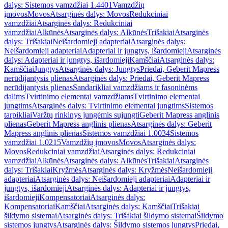
dalys: Sistemos vamzdžiai 1.4401
Vamzdžių
įmovos
Movos
Atsarginės dalys: Movos
Redukciniai
vamzdžiai
Atsarginės dalys: Redukciniai
vamzdžiai
Alkūnės
Atsarginės dalys: Alkūnės
Trišakiai
Atsarginės
dalys: Trišakiai
Neišardomieji adapteriai
Atsarginės dalys:
Neišardomieji adapteriai
Adapteriai ir jungtys, išardomieji
Atsarginės
dalys: Adapteriai ir jungtys, išardomieji
Kamščiai
Atsarginės dalys:
Kamščiai
Jungtys
Atsarginės dalys: Jungtys
Priedai, Geberit Mapress
nerūdijantysis plienas
Atsarginės dalys: Priedai, Geberit Mapress
nerūdijantysis plienas
Sandarikliai vamzdžiams ir fasoninėms
dalims
Tvirtinimo elementai vamzdžiams
Tvirtinimo elementai
jungtims
Atsarginės dalys: Tvirtinimo elementai jungtims
Sistemos
tarpikliai
Varžtų rinkinys jungėmis sujungti
Geberit Mapress anglinis
plienas
Geberit Mapress anglinis plienas
Atsarginės dalys: Geberit
Mapress anglinis plienas
Sistemos vamzdžiai 1.0034
Sistemos
vamzdžiai 1.0215
Vamzdžių įmovos
Movos
Atsarginės dalys:
Movos
Redukciniai vamzdžiai
Atsarginės dalys: Redukciniai
vamzdžiai
Alkūnės
Atsarginės dalys: Alkūnės
Trišakiai
Atsarginės
dalys: Trišakiai
Kryžmės
Atsarginės dalys: Kryžmės
Neišardomieji
adapteriai
Atsarginės dalys: Neišardomieji adapteriai
Adapteriai ir
jungtys, išardomieji
Atsarginės dalys: Adapteriai ir jungtys,
išardomieji
Kompensatoriai
Atsarginės dalys:
Kompensatoriai
Kamščiai
Atsarginės dalys: Kamščiai
Trišakiai
šildymo sistemai
Atsarginės dalys: Trišakiai šildymo sistemai
Šildymo
sistemos jungtys
Atsarginės dalys: Šildymo sistemos jungtys
Priedai,