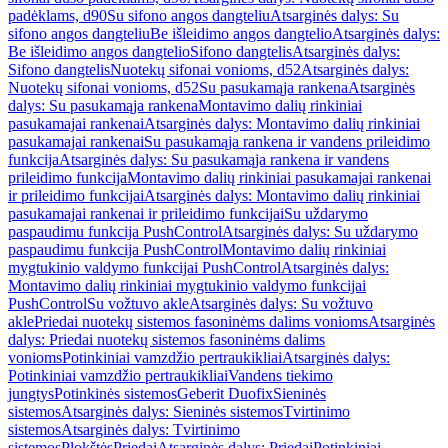
padėklams, d90
Su sifono angos dangteliu
Atsarginės dalys: Su
sifono angos dangteliu
Be išleidimo angos dangtelio
Atsarginės dalys:
Be išleidimo angos dangtelio
Sifono dangtelis
Atsarginės dalys:
Sifono dangtelis
Nuotekų sifonai vonioms, d52
Atsarginės dalys:
Nuotekų sifonai vonioms, d52
Su pasukamąja rankena
Atsarginės
dalys: Su pasukamąja rankena
Montavimo dalių rinkiniai
pasukamajai rankenai
Atsarginės dalys: Montavimo dalių rinkiniai
pasukamajai rankenai
Su pasukamąja rankena ir vandens prileidimo
funkcija
Atsarginės dalys: Su pasukamąja rankena ir vandens
prileidimo funkcija
Montavimo dalių rinkiniai pasukamajai rankenai
ir prileidimo funkcijai
Atsarginės dalys: Montavimo dalių rinkiniai
pasukamajai rankenai ir prileidimo funkcijai
Su uždarymo
paspaudimu funkcija PushControl
Atsarginės dalys: Su uždarymo
paspaudimu funkcija PushControl
Montavimo dalių rinkiniai
mygtukinio valdymo funkcijai PushControl
Atsarginės dalys:
Montavimo dalių rinkiniai mygtukinio valdymo funkcijai
PushControl
Su vožtuvo akle
Atsarginės dalys: Su vožtuvo
akle
Priedai nuotekų sistemos fasoninėms dalims vonioms
Atsarginės
dalys: Priedai nuotekų sistemos fasoninėms dalims
vonioms
Potinkiniai vamzdžio pertraukikliai
Atsarginės dalys:
Potinkiniai vamzdžio pertraukikliai
Vandens tiekimo
jungtys
Potinkinės sistemos
Geberit Duofix
Sieninės
sistemos
Atsarginės dalys: Sieninės sistemos
Tvirtinimo
sistemos
Atsarginės dalys: Tvirtinimo
sistemos
Plokštės
Priedai
Atsarginės dalys: Priedai
Potinkiniai