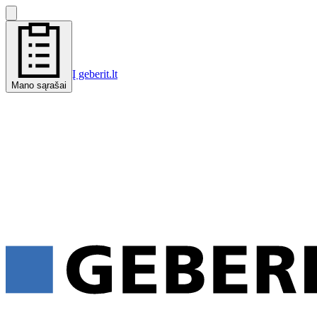
Į geberit.lt
Mano sąrašai