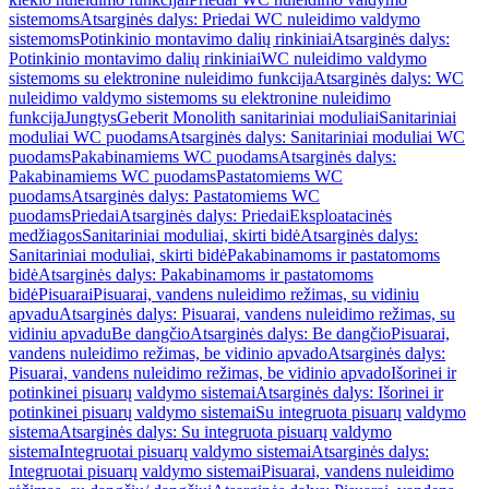
sistemoms
Atsarginės dalys: Priedai WC nuleidimo valdymo
sistemoms
Potinkinio montavimo dalių rinkiniai
Atsarginės dalys:
Potinkinio montavimo dalių rinkiniai
WC nuleidimo valdymo
sistemoms su elektronine nuleidimo funkcija
Atsarginės dalys: WC
nuleidimo valdymo sistemoms su elektronine nuleidimo
funkcija
Jungtys
Geberit Monolith sanitariniai moduliai
Sanitariniai
moduliai WC puodams
Atsarginės dalys: Sanitariniai moduliai WC
puodams
Pakabinamiems WC puodams
Atsarginės dalys:
Pakabinamiems WC puodams
Pastatomiems WC
puodams
Atsarginės dalys: Pastatomiems WC
puodams
Priedai
Atsarginės dalys: Priedai
Eksploatacinės
medžiagos
Sanitariniai moduliai, skirti bidė
Atsarginės dalys:
Sanitariniai moduliai, skirti bidė
Pakabinamoms ir pastatomoms
bidė
Atsarginės dalys: Pakabinamoms ir pastatomoms
bidė
Pisuarai
Pisuarai, vandens nuleidimo režimas, su vidiniu
apvadu
Atsarginės dalys: Pisuarai, vandens nuleidimo režimas, su
vidiniu apvadu
Be dangčio
Atsarginės dalys: Be dangčio
Pisuarai,
vandens nuleidimo režimas, be vidinio apvado
Atsarginės dalys:
Pisuarai, vandens nuleidimo režimas, be vidinio apvado
Išorinei ir
potinkinei pisuarų valdymo sistemai
Atsarginės dalys: Išorinei ir
potinkinei pisuarų valdymo sistemai
Su integruota pisuarų valdymo
sistema
Atsarginės dalys: Su integruota pisuarų valdymo
sistema
Integruotai pisuarų valdymo sistemai
Atsarginės dalys:
Integruotai pisuarų valdymo sistemai
Pisuarai, vandens nuleidimo