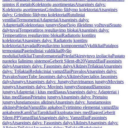
spintos iš metalo
Kolektorių asortimentas
Atsarginės dalys:
Kolektorių asortimentas
Grindinio šildymo kolektoriai
Atsarginės
dalys: Grindinio šildymo kolektoriai
Rutuliniai
ventiliai
Termometrai
Adapteriai
Atsarginės dalys:
Adapteriai
Kolektoriaus jungtys
Sparčiojo išleidimo vožtuvai
Srauto
dalytuvai
Temperatūros reguliavimo blokai
Atsarginės dalys:
Temperatūros reguliavimo blokai
Radiatorių kontūrų
kolektoriai
Atsarginės dalys: Radiatorių kontūrų
kolektoriai
Apvadai
Reguliavimo komponentai
Vykdikliai
Patalpos
termostatai
Pagrindiniai valdikliai
Ryšio
moduliai
Jutikliai
Transformatoriai
Priedai
Skirstytuvo izoliacija
Pastato
nuotekų šalinimo sistemos
Geberit Silent-db20
Vamzdžiai
Fasoninės
dalys
Atsarginės dalys: Fasoninės dalys
Alkūnės
Trišakiai
Atsarginės
dalys: Trišakiai
Redukciniai vamzdžiai
Pravalos
Atsarginės dalys:
Pravalos
SuperTube fasoninės dalys
Alkūnės
Specialios fasoninės
dalys
Jungtys
Atsarginės dalys: Jungtys
Suvirinamos jungtys
Movinės
jungtys
Atsarginės dalys: Movinės jungtys
Suspaudžiamosios
jungtys
Adapteriai į kitas medžiagas
Atsarginės dalys: Adapteriai į
kitas medžiagas
Prietaisų jungtys
Atsarginės dalys: Prietaisų
jungtys
Jungiamosios alkūnės
Atsarginės dalys: Jungiamosios
alkūnės
Priedai
Vamzdžių apkabos
Tvirtinimo elementai vamzdžių
apkaboms
Kamščiai
Tarpikliai
Eksploatacinės medžiagos
Geberit
Silent-PP
Vamzdžiai
Atsarginės dalys: Vamzdžiai
Fasoninės
dalys
Atsarginės dalys: Fasoninės dalys
Alkūnės
Atsarginės dalys:
Alkūnės
Trišakiai
Atsarginės dalys: Trišakiai
Redukciniai