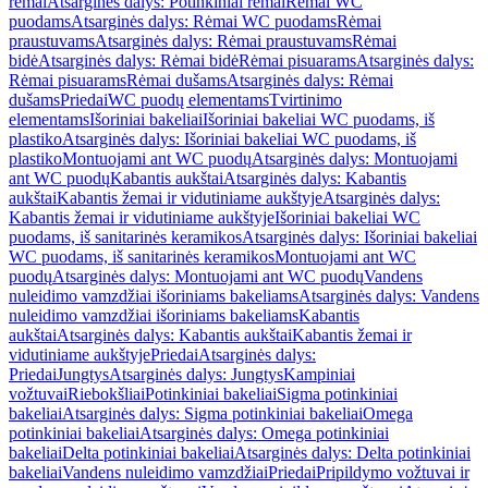
rėmai
Atsarginės dalys: Potinkiniai rėmai
Rėmai WC
puodams
Atsarginės dalys: Rėmai WC puodams
Rėmai
praustuvams
Atsarginės dalys: Rėmai praustuvams
Rėmai
bidė
Atsarginės dalys: Rėmai bidė
Rėmai pisuarams
Atsarginės dalys:
Rėmai pisuarams
Rėmai dušams
Atsarginės dalys: Rėmai
dušams
Priedai
WC puodų elementams
Tvirtinimo
elementams
Išoriniai bakeliai
Išoriniai bakeliai WC puodams, iš
plastiko
Atsarginės dalys: Išoriniai bakeliai WC puodams, iš
plastiko
Montuojami ant WC puodų
Atsarginės dalys: Montuojami
ant WC puodų
Kabantis aukštai
Atsarginės dalys: Kabantis
aukštai
Kabantis žemai ir vidutiniame aukštyje
Atsarginės dalys:
Kabantis žemai ir vidutiniame aukštyje
Išoriniai bakeliai WC
puodams, iš sanitarinės keramikos
Atsarginės dalys: Išoriniai bakeliai
WC puodams, iš sanitarinės keramikos
Montuojami ant WC
puodų
Atsarginės dalys: Montuojami ant WC puodų
Vandens
nuleidimo vamzdžiai išoriniams bakeliams
Atsarginės dalys: Vandens
nuleidimo vamzdžiai išoriniams bakeliams
Kabantis
aukštai
Atsarginės dalys: Kabantis aukštai
Kabantis žemai ir
vidutiniame aukštyje
Priedai
Atsarginės dalys:
Priedai
Jungtys
Atsarginės dalys: Jungtys
Kampiniai
vožtuvai
Riebokšliai
Potinkiniai bakeliai
Sigma potinkiniai
bakeliai
Atsarginės dalys: Sigma potinkiniai bakeliai
Omega
potinkiniai bakeliai
Atsarginės dalys: Omega potinkiniai
bakeliai
Delta potinkiniai bakeliai
Atsarginės dalys: Delta potinkiniai
bakeliai
Vandens nuleidimo vamzdžiai
Priedai
Pripildymo vožtuvai ir