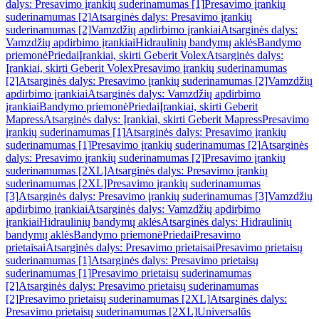
dalys: Presavimo įrankių suderinamumas [1]
Presavimo įrankių
suderinamumas [2]
Atsarginės dalys: Presavimo įrankių
suderinamumas [2]
Vamzdžių apdirbimo įrankiai
Atsarginės dalys:
Vamzdžių apdirbimo įrankiai
Hidraulinių bandymų aklės
Bandymo
priemonė
Priedai
Įrankiai, skirti Geberit Volex
Atsarginės dalys:
Įrankiai, skirti Geberit Volex
Presavimo įrankių suderinamumas
[2]
Atsarginės dalys: Presavimo įrankių suderinamumas [2]
Vamzdžių
apdirbimo įrankiai
Atsarginės dalys: Vamzdžių apdirbimo
įrankiai
Bandymo priemonė
Priedai
Įrankiai, skirti Geberit
Mapress
Atsarginės dalys: Įrankiai, skirti Geberit Mapress
Presavimo
įrankių suderinamumas [1]
Atsarginės dalys: Presavimo įrankių
suderinamumas [1]
Presavimo įrankių suderinamumas [2]
Atsarginės
dalys: Presavimo įrankių suderinamumas [2]
Presavimo įrankių
suderinamumas [2XL]
Atsarginės dalys: Presavimo įrankių
suderinamumas [2XL]
Presavimo įrankių suderinamumas
[3]
Atsarginės dalys: Presavimo įrankių suderinamumas [3]
Vamzdžių
apdirbimo įrankiai
Atsarginės dalys: Vamzdžių apdirbimo
įrankiai
Hidraulinių bandymų aklės
Atsarginės dalys: Hidraulinių
bandymų aklės
Bandymo priemonė
Priedai
Presavimo
prietaisai
Atsarginės dalys: Presavimo prietaisai
Presavimo prietaisų
suderinamumas [1]
Atsarginės dalys: Presavimo prietaisų
suderinamumas [1]
Presavimo prietaisų suderinamumas
[2]
Atsarginės dalys: Presavimo prietaisų suderinamumas
[2]
Presavimo prietaisų suderinamumas [2XL]
Atsarginės dalys:
Presavimo prietaisų suderinamumas [2XL]
Universalūs