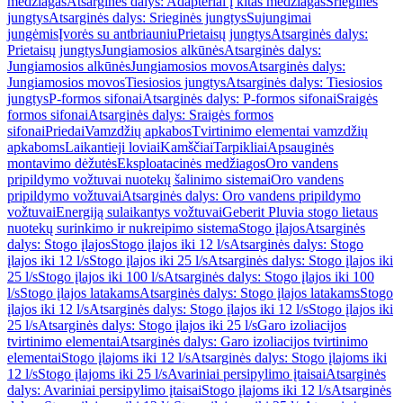
medžiagas
Atsarginės dalys: Adapteriai į kitas medžiagas
Srieginės
jungtys
Atsarginės dalys: Srieginės jungtys
Sujungimai
jungėmis
Įvorės su antbriauniu
Prietaisų jungtys
Atsarginės dalys:
Prietaisų jungtys
Jungiamosios alkūnės
Atsarginės dalys:
Jungiamosios alkūnės
Jungiamosios movos
Atsarginės dalys:
Jungiamosios movos
Tiesiosios jungtys
Atsarginės dalys: Tiesiosios
jungtys
P-formos sifonai
Atsarginės dalys: P-formos sifonai
Sraigės
formos sifonai
Atsarginės dalys: Sraigės formos
sifonai
Priedai
Vamzdžių apkabos
Tvirtinimo elementai vamzdžių
apkaboms
Laikantieji loviai
Kamščiai
Tarpikliai
Apsauginės
montavimo dėžutės
Eksploatacinės medžiagos
Oro vandens
pripildymo vožtuvai nuotekų šalinimo sistemai
Oro vandens
pripildymo vožtuvai
Atsarginės dalys: Oro vandens pripildymo
vožtuvai
Energiją sulaikantys vožtuvai
Geberit Pluvia stogo lietaus
nuotekų surinkimo ir nukreipimo sistema
Stogo įlajos
Atsarginės
dalys: Stogo įlajos
Stogo įlajos iki 12 l/s
Atsarginės dalys: Stogo
įlajos iki 12 l/s
Stogo įlajos iki 25 l/s
Atsarginės dalys: Stogo įlajos iki
25 l/s
Stogo įlajos iki 100 l/s
Atsarginės dalys: Stogo įlajos iki 100
l/s
Stogo įlajos latakams
Atsarginės dalys: Stogo įlajos latakams
Stogo
įlajos iki 12 l/s
Atsarginės dalys: Stogo įlajos iki 12 l/s
Stogo įlajos iki
25 l/s
Atsarginės dalys: Stogo įlajos iki 25 l/s
Garo izoliacijos
tvirtinimo elementai
Atsarginės dalys: Garo izoliacijos tvirtinimo
elementai
Stogo įlajoms iki 12 l/s
Atsarginės dalys: Stogo įlajoms iki
12 l/s
Stogo įlajoms iki 25 l/s
Avariniai persipylimo įtaisai
Atsarginės
dalys: Avariniai persipylimo įtaisai
Stogo įlajoms iki 12 l/s
Atsarginės