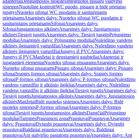
adapteriai
Dengiamosios plokštės
Integruotos pisuarų valdymo
sistemos
Nuotolinė kontrolė
WC puodų, pisuarų ir bidė prietaisų
jungtys
Nuotekų sifonai WC puodams ir sanitariniams
prietaisams
Atsarginės dalys: Nuotekų sifonai WC puodams ir
sanitariniams prietaisams
Sifonai
Atsarginės dalys:
Sifonai
Jungiamosios alkūnės
Atsarginės dalys: Jungiamosios
alkūnės
Tiesioji jungtis
Atsarginės dalys: Tiesioji jungtis
Prijungimo
moduliai
Atsarginės dalys: Prijungimo moduliai
Nuleidimo vandens
alkūnės ilginamieji vamzdžiai
Atsarginės dalys: Nuleidimo vandens
alkūnės ilginamieji vamzdžiai
Jungtys iš PVC
Atsarginės dalys:
Jungtys iš PVC
Manžetai ir dengiamieji gaubteliai
Adapteriai ir
jungiamieji elementai
Nuotekų sifonai pisuarams
Atsarginės dalys:
Nuotekų sifonai pisuarams
Pisuaro sifonai
Atsarginės dalys: Pisuaro
sifonai
Sraigės formos sifonai
Atsarginės dalys: Sraigės formos
sifonai
P-formos sifonai
Atsarginės dalys: P-formos sifonai
Nuleidimo
vandens vamzdžių ir alkūnių ilgikliai
Atsarginės dalys: Nuleidimo
vandens vamzdžių ir alkūnių ilgikliai
Tiesioji jungtis
Atsarginės dalys:
Tiesioji jungtis
Jungiamosios alkūnės
Atsarginės dalys: Jungiamosios
alkūnės
Manžetai
Bidė nuotekų sistemos
Atsarginės dalys: Bidė
nuotekų sistemos
P-formos sifonai
Atsarginės dalys: P-formos
sifonai
Tiesioji jungtis
Jungiamosios alkūnės
Dangčiai
Prijungimo
moduliai
Tarpinės
Prausimosi zona
Praustuvai
Praustuvai
Atsarginės
dalys: Praustuvai
Dvigubi praustuvai
Atsarginės dalys: Dvigubi
praustuvai
Baldiniai praustuvai
Atsarginės dalys: Baldiniai
praustuvai
Ant stalviršio pastatomi praustuvai
Atsarginės dalys: Ant