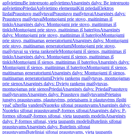
apšvietimu
Be integruoto apšvietimo
Atsarginės dalys: Be integruoto
apšvietimo
Priedai
Apšvietimo elementai
Kiti priedai
Elektros
lizdai
Praustuvų maišytuvai
Praustuvų maišytuvai
Atsarginės dalys:
Praustuvų maišytuvai
Montuojami prie stovo, maitinimas iš
tinklo
Atsarginės dalys: Montuojami prie stovo, maitinimas iš
tinklo
Montuojami prie stovo, maitinimas iš baterijos
Atsarginės
dalys: Montuojami prie stovo, maitinimas iš baterijos
Montuojami
prie stovo, maitinamas generatoriumi
Atsarginės dalys: Montuojami
prie stovo, maitinamas generatoriumi
Montuojami prie stovo,
maišytuvai su viena rankenėle
Montuojami iš sienos, maitinimas iš
tinklo
Atsarginės dalys: Montuojami iš sienos, maitinimas iš
tinklo
Montuojami iš sienos, maitinimas iš baterijos
Atsarginės dalys:
Montuojami iš sienos, maitinimas iš baterijos
Montuojami iš sienos,
maitinamas generatoriumi
Atsarginės dalys: Montuojami iš sienos,
maitinamas generatoriumi
Dviejų rankenų maišytuvas, montuojamas
prie sienos
Atsarginės dalys: Dviejų rankenų maišytuvas,
montuojamas prie sienos
Priedai
Atsarginės dalys: Priedai
Praustuvų
maišytuvams
Atsarginės dalys: Praustuvų maišytuvams
Prietaisų
jungtys praustuvams, plautuvėms, prietaisams ir plautuvėms išpilti
ypač užterštą vandenį
Nuotekų sifonai praustuvams
Atsarginės dalys:
Nuotekų sifonai praustuvams
P-formos sifonai
Atsarginės dalys: P-
formos sifonai
P-formos sifonai, vietą taupantis modelis
Atsarginės
dalys: P-formos sifonai, vietą taupantis modelis
Butelinis sifonai
praustuvams
Atsarginės dalys: Butelinis sifonai
praustuvams
Buteliniai sifonai praustuvams, vietą taupantis