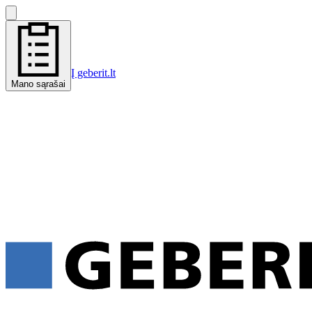
Į geberit.lt
Mano sąrašai