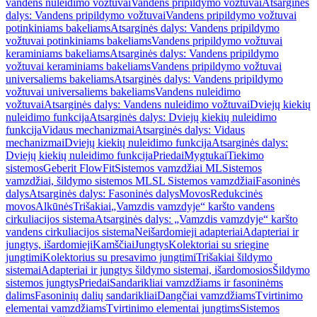
vandens nuleidimo vožtuvai
Vandens pripildymo vožtuvai
Atsarginės
dalys: Vandens pripildymo vožtuvai
Vandens pripildymo vožtuvai
potinkiniams bakeliams
Atsarginės dalys: Vandens pripildymo
vožtuvai potinkiniams bakeliams
Vandens pripildymo vožtuvai
keraminiams bakeliams
Atsarginės dalys: Vandens pripildymo
vožtuvai keraminiams bakeliams
Vandens pripildymo vožtuvai
universaliems bakeliams
Atsarginės dalys: Vandens pripildymo
vožtuvai universaliems bakeliams
Vandens nuleidimo
vožtuvai
Atsarginės dalys: Vandens nuleidimo vožtuvai
Dviejų kiekių
nuleidimo funkcija
Atsarginės dalys: Dviejų kiekių nuleidimo
funkcija
Vidaus mechanizmai
Atsarginės dalys: Vidaus
mechanizmai
Dviejų kiekių nuleidimo funkcija
Atsarginės dalys:
Dviejų kiekių nuleidimo funkcija
Priedai
Mygtukai
Tiekimo
sistemos
Geberit FlowFit
Sistemos vamzdžiai ML
Sistemos
vamzdžiai, šildymo sistemos ML
SL Sistemos vamzdžiai
Fasoninės
dalys
Atsarginės dalys: Fasoninės dalys
Movos
Redukcinės
movos
Alkūnės
Trišakiai
„Vamzdis vamzdyje“ karšto vandens
cirkuliacijos sistema
Atsarginės dalys: „Vamzdis vamzdyje“ karšto
vandens cirkuliacijos sistema
Neišardomieji adapteriai
Adapteriai ir
jungtys, išardomieji
Kamščiai
Jungtys
Kolektoriai su sriegine
jungtimi
Kolektorius su presavimo jungtimi
Trišakiai šildymo
sistemai
Adapteriai ir jungtys šildymo sistemai, išardomosios
Šildymo
sistemos jungtys
Priedai
Sandarikliai vamzdžiams ir fasoninėms
dalims
Fasoninių dalių sandarikliai
Dangčiai vamzdžiams
Tvirtinimo
elementai vamzdžiams
Tvirtinimo elementai jungtims
Sistemos