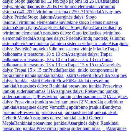
dalys: Stogo įlajoms iki 12 l/s
Stogo įlajoms iki 25 l/s
Atsarginės
dalys: Stogo įlajoms iki 25 l/s
Tvirtinimo elementai
Tvirtinimo
sistema d40–200
Tvirtinimo sistema d250–315
Priedai
Atsarginės
dalys: Priedai
Stogo įlajoms
Atsarginės dalys: Stogo
įlajoms
Tvirtinimo elementams
Savitakinė stogo lietaus nuotekų
sistema
Stogo įlajos
Atsarginės dalys: Stogo įlajos
Garo izoliacijos
tvirtinimo elementai
Atsarginės dalys: Garo izoliacijos tvirtinimo
elementai
Priedai
Atsarginės dalys: Priedai
Grindų nuotekų šalinimo
sistema
Paviršinė nuotekų šalinimo sistema viduje ir lauke
Atsarginės
dalys: Paviršinė nuotekų šalinimo sistema viduje ir lauke
Trapai
balkonams ir terasoms, 10 x 10 cm
Atsarginės dalys: Trapai
balkonams ir terasoms, 10 x 10 cm
Trapai 13 x 13 cm
Trapai
balkonams ir terasoms, 13 x 13 cm
Trapai 15 x 15 cm
Atsarginės
dalys: Trapai 15 x 15 cm
Priedai
Įrankiai, tinklo komponentai ir
programinė įranga
Įrankiai
Įrankiai, skirti Geberit FlowFit
Atsarginės
dalys: Įrankiai, skirti Geberit FlowFit
Rankiniai presavimo
įrankiai
Atsarginės dalys: Rankiniai presavimo įrankiai
Presavimo
įrankių suderinamumas [1]
Atsarginės dalys: Presavimo įrankių
suderinamumas [1]
Presavimo įrankių suderinamumas [2]
Atsarginės
dalys: Presavimo įrankių suderinamumas [2]
Vamzdžių apdirbimo
įrankiai
Atsarginės dalys: Vamzdžių apdirbimo įrankiai
Bandymo
priemonė
Presavimo prietaisai su įrankiais
Priedai
Įrankiai, skirti
Geberit Mepla
Atsarginės dalys: Įrankiai, skirti Geberit
Mepla
Rankiniai presavimo įrankiai
Atsarginės dalys: Rankiniai
presavimo įrankiai
Presavimo įrankių suderinamumas [1]
Atsarginės