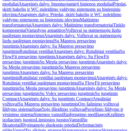
moduliai
Atsarginės dalys: Įmontuojamieji higienos moduliai
Priedai,
skirti bakelių ir WC nuleidimo valdymo sistemoms su higieniniu
plovimu
Atsarginės dalys: Priedai, skirti bakelių ir WC nuleidimo
valdymo sistemoms su higieniniu plovimu
Maitinimo
transformatoriai
Atsarginės dalys: Maitinimo transformatoriai
Tinklo
komponentai
Vamzdynų armatūros
Vožtuvai su statmenuoju lizdu
paslėptam montavimui
Atsarginės dalys: Vožtuvai su statmenuoju
lizdu paslėptam montavimui
Su Mapress presavimo
jungtimis
Atsarginės dalys: Su Mapress presavimo
jungtimis
Rutuliniai ventiliai
Atsarginės dalys: Rutuliniai ventiliai
Su
FlowFit presavimo jungtimis
Atsarginės dalys: Su FlowFit
presavimo jungtimis
Su Mepla presavimo jungtimis
Atsarginės dalys:
Su Mepla presavimo jungtimis
Su Mapress presavimo
jungtimis
Atsarginės dalys: Su Mapress presavimo
jungtimis
Rutuliniai ventiliai paslėptam montavimui
Atsarginės dalys:
Rutuliniai ventiliai paslėptam montavimui
Su FlowFit presavimo
jungtimis
Su Mepla presavimo jungtimis
Atsarginės dalys: Su Mepla
presavimo jungtimis
Su Volex presavimo jungtimis
Su jungtimis
Compact
Atsarginės dalys: Su jungtimis Compact
Atgaliniai
vožtuvai
Su Mapress presavimo jungtimis
Oro šalinimo vožtuvai
šildymo sistemai
Sparčiojo išleidimo vožtuvai
Paviršinio šildymo ir
vėsinimo sistema
Sistemos vamzdžiai
Įrengimo medžiagos
Kraštinės
izoliacinės juostos
Lipniosios juostos
Vamzdžių
fiksatoriai
Išlyginamojo sluoksnio priedai
Deformacinės
siūlės
Vamzdžio alkūnės atramos
Skirstomosios spintos
Skirstomosios