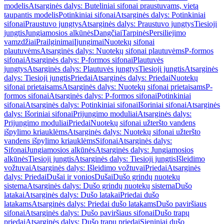
modelis
Atsarginės dalys: Buteliniai sifonai praustuvams, vietą
taupantis modelis
Potinkiniai sifonai
Atsarginės dalys: Potinkiniai
sifonai
Praustuvo jungtys
Atsarginės dalys: Praustuvo jungtys
Tiesioji
jungtis
Jungiamosios alkūnės
Dangčiai
Tarpinės
Persiliejimo
vamzdžiai
Prailginimai
Įjungimai
Nuotekų sifonai
plautuvėms
Atsarginės dalys: Nuotekų sifonai plautuvėms
P-formos
sifonai
Atsarginės dalys: P-formos sifonai
Plautuvės
jungtys
Atsarginės dalys: Plautuvės jungtys
Tiesioji jungtis
Atsarginės
dalys: Tiesioji jungtis
Priedai
Atsarginės dalys: Priedai
Nuotekų
sifonai prietaisams
Atsarginės dalys: Nuotekų sifonai prietaisams
P-
formos sifonai
Atsarginės dalys: P-formos sifonai
Potinkiniai
sifonai
Atsarginės dalys: Potinkiniai sifonai
Išoriniai sifonai
Atsarginės
dalys: Išoriniai sifonai
Prijungimo moduliai
Atsarginės dalys:
Prijungimo moduliai
Priedai
Nuotekų sifonai užteršto vandens
išpylimo kriauklėms
Atsarginės dalys: Nuotekų sifonai užteršto
vandens išpylimo kriauklėms
Sifonai
Atsarginės dalys:
Sifonai
Jungiamosios alkūnės
Atsarginės dalys: Jungiamosios
alkūnės
Tiesioji jungtis
Atsarginės dalys: Tiesioji jungtis
Išleidimo
vožtuvai
Atsarginės dalys: Išleidimo vožtuvai
Priedai
Atsarginės
dalys: Priedai
Dušai ir vonios
Dušai
Dušo grindų nuotekų
sistema
Atsarginės dalys: Dušo grindų nuotekų sistema
Dušo
latakai
Atsarginės dalys: Dušo latakai
Priedai dušo
latakams
Atsarginės dalys: Priedai dušo latakams
Dušo paviršiaus
sifonai
Atsarginės dalys: Dušo paviršiaus sifonai
Dušo trapų
priedai
Atsarginės dalys: Dušo trapų priedai
Sieniniai dušo