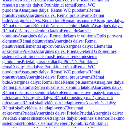
rėmai
Atsarginės dalys: Potinkiniai rėmai
Rėmai WC
puodams
Atsarginės dalys: Rėmai WC puodams
Rėmai
praustuvams
Atsarginės dalys: Rėmai praustuvams
Rėmai
bidė
Atsarginės dalys: Rėmai bidė
Rėmai pisuarams
Atsarginės dalys:
Rėmai pisuarams
Rėmai dušams su sieniniu lataku
Atsarginės dalys:
Rėmai dušams su sieniniu lataku
Rėmai dušams ir
vonioms
Atsarginės dalys: Rėmai dušams ir vonioms
Dušo pertvarų
elementai
Rėmai plautuvėms
Atsarginės dalys: Rėmai
plautuvėms
Elementai apkrovoms
Atsarginės dalys: Elementai
apkrovoms
Priedai
Atsarginės dalys: Priedai
Geberit GIS
Sieninės
sistemos
Tvirtinimo sistemos
Priedai surenkamiesiems
gaminiams
Priedai garso izoliacijai
Plokštės
Potinkiniai
rėmai
Atsarginės dalys: Potinkiniai rėmai
Rėmai WC
puodams
Atsarginės dalys: Rėmai WC puodams
Rėmai
praustuvams
Atsarginės dalys: Rėmai praustuvams
Rėmai
bidė
Atsarginės dalys: Rėmai bidė
Rėmai pisuarams
Atsarginės dalys:
Rėmai pisuarams
Rėmai dušams su sieniniu lataku
Atsarginės dalys:
Rėmai dušams su sieniniu lataku
Rėmai praustuvų maišytuvams ir
prietaisams
Atsarginės dalys: Rėmai praustuvų maišytuvams ir
prietaisams
Rėmai skalbyklėms ir indaplovėms
Atsarginės dalys:
Rėmai skalbyklėms ir indaplovėms
Elementai
apkrovoms
Priedai
Atsarginės dalys: Priedai
Priedai
Atsarginės dalys:
Priedai
Sieninės sistemos
Atsarginės dalys: Sieninės sistemos
Tiekimo
sistemoms
Nuotekų sistemoms
Geberit Kombifix
Potinkiniai