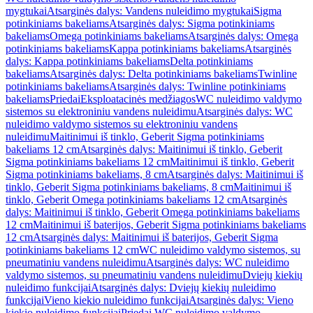
mygtukai
Atsarginės dalys: Vandens nuleidimo mygtukai
Sigma
potinkiniams bakeliams
Atsarginės dalys: Sigma potinkiniams
bakeliams
Omega potinkiniams bakeliams
Atsarginės dalys: Omega
potinkiniams bakeliams
Kappa potinkiniams bakeliams
Atsarginės
dalys: Kappa potinkiniams bakeliams
Delta potinkiniams
bakeliams
Atsarginės dalys: Delta potinkiniams bakeliams
Twinline
potinkiniams bakeliams
Atsarginės dalys: Twinline potinkiniams
bakeliams
Priedai
Eksploatacinės medžiagos
WC nuleidimo valdymo
sistemos su elektroniniu vandens nuleidimu
Atsarginės dalys: WC
nuleidimo valdymo sistemos su elektroniniu vandens
nuleidimu
Maitinimui iš tinklo, Geberit Sigma potinkiniams
bakeliams 12 cm
Atsarginės dalys: Maitinimui iš tinklo, Geberit
Sigma potinkiniams bakeliams 12 cm
Maitinimui iš tinklo, Geberit
Sigma potinkiniams bakeliams, 8 cm
Atsarginės dalys: Maitinimui iš
tinklo, Geberit Sigma potinkiniams bakeliams, 8 cm
Maitinimui iš
tinklo, Geberit Omega potinkiniams bakeliams 12 cm
Atsarginės
dalys: Maitinimui iš tinklo, Geberit Omega potinkiniams bakeliams
12 cm
Maitinimui iš baterijos, Geberit Sigma potinkiniams bakeliams
12 cm
Atsarginės dalys: Maitinimui iš baterijos, Geberit Sigma
potinkiniams bakeliams 12 cm
WC nuleidimo valdymo sistemos, su
pneumatiniu vandens nuleidimu
Atsarginės dalys: WC nuleidimo
valdymo sistemos, su pneumatiniu vandens nuleidimu
Dviejų kiekių
nuleidimo funkcijai
Atsarginės dalys: Dviejų kiekių nuleidimo
funkcijai
Vieno kiekio nuleidimo funkcijai
Atsarginės dalys: Vieno
kiekio nuleidimo funkcijai
Priedai WC nuleidimo valdymo