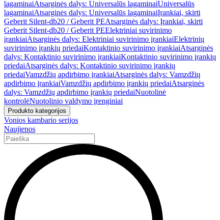
lagaminai
Atsarginės dalys: Universalūs lagaminai
Universalūs
lagaminai
Atsarginės dalys: Universalūs lagaminai
Įrankiai, skirti
Geberit Silent-db20 / Geberit PE
Atsarginės dalys: Įrankiai, skirti
Geberit Silent-db20 / Geberit PE
Elektriniai suvirinimo
įrankiai
Atsarginės dalys: Elektriniai suvirinimo įrankiai
Elektrinių
suvirinimo įrankių priedai
Kontaktinio suvirinimo įrankiai
Atsarginės
dalys: Kontaktinio suvirinimo įrankiai
Kontaktinio suvirinimo įrankių
priedai
Atsarginės dalys: Kontaktinio suvirinimo įrankių
priedai
Vamzdžių apdirbimo įrankiai
Atsarginės dalys: Vamzdžių
apdirbimo įrankiai
Vamzdžių apdirbimo įrankių priedai
Atsarginės
dalys: Vamzdžių apdirbimo įrankių priedai
Nuotolinė
kontrolė
Nuotolinio valdymo įrenginiai
Produkto kategorijos
Vonios kambario serijos
Naujienos