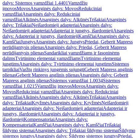
dalys: Sistemos vamzdžiai 1.4401
Vamzdžių
įmovos
Movos
Atsarginės dalys: Movos
Redukciniai
vamzdžiai
Atsarginės dalys: Redukciniai
vamzdžiai
Alkūnės
Atsarginės dalys: Alkūnės
Trišakiai
Atsarginės
dalys: Trišakiai
Neišardomieji adapteriai
Atsarginės dalys:
Neišardomieji adapteriai
Adapteriai ir jungtys, išardomieji
Atsarginės
dalys: Adapteriai ir jungtys, išardomieji
Kamščiai
Atsarginės dalys:
Kamščiai
Jungtys
Atsarginės dalys: Jungtys
Priedai, Geberit Mapress
nerūdijantysis plienas
Atsarginės dalys: Priedai, Geberit Mapress
nerūdijantysis plienas
Sandarikliai vamzdžiams ir fasoninėms
dalims
Tvirtinimo elementai vamzdžiams
Tvirtinimo elementai
jungtims
Atsarginės dalys: Tvirtinimo elementai jungtims
Sistemos
tarpikliai
Varžtų rinkinys jungėmis sujungti
Geberit Mapress anglinis
plienas
Geberit Mapress anglinis plienas
Atsarginės dalys: Geberit
Mapress anglinis plienas
Sistemos vamzdžiai 1.0034
Sistemos
vamzdžiai 1.0215
Vamzdžių įmovos
Movos
Atsarginės dalys:
Movos
Redukciniai vamzdžiai
Atsarginės dalys: Redukciniai
vamzdžiai
Alkūnės
Atsarginės dalys: Alkūnės
Trišakiai
Atsarginės
dalys: Trišakiai
Kryžmės
Atsarginės dalys: Kryžmės
Neišardomieji
adapteriai
Atsarginės dalys: Neišardomieji adapteriai
Adapteriai ir
jungtys, išardomieji
Atsarginės dalys: Adapteriai ir jungtys,
išardomieji
Kompensatoriai
Atsarginės dalys:
Kompensatoriai
Kamščiai
Atsarginės dalys: Kamščiai
Trišakiai
šildymo sistemai
Atsarginės dalys: Trišakiai šildymo sistemai
Šildymo
sistemos jungtys
Atsarginės dalys: Šildymo sistemos jungtys
Priedai,