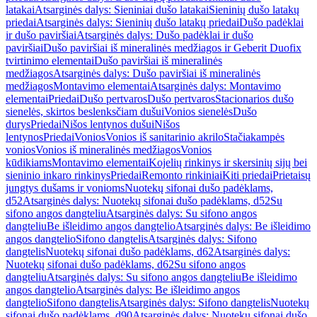
latakai
Atsarginės dalys: Sieniniai dušo latakai
Sieninių dušo latakų
priedai
Atsarginės dalys: Sieninių dušo latakų priedai
Dušo padėklai
ir dušo paviršiai
Atsarginės dalys: Dušo padėklai ir dušo
paviršiai
Dušo paviršiai iš mineralinės medžiagos ir Geberit Duofix
tvirtinimo elementai
Dušo paviršiai iš mineralinės
medžiagos
Atsarginės dalys: Dušo paviršiai iš mineralinės
medžiagos
Montavimo elementai
Atsarginės dalys: Montavimo
elementai
Priedai
Dušo pertvaros
Dušo pertvaros
Stacionarios dušo
sienelės, skirtos beslenksčiam dušui
Vonios sienelės
Dušo
durys
Priedai
Nišos lentynos dušui
Nišos
lentynos
Priedai
Vonios
Vonios iš sanitarinio akrilo
Stačiakampės
vonios
Vonios iš mineralinės medžiagos
Vonios
kūdikiams
Montavimo elementai
Kojelių rinkinys ir skersinių sijų bei
sieninio inkaro rinkinys
Priedai
Remonto rinkiniai
Kiti priedai
Prietaisų
jungtys dušams ir vonioms
Nuotekų sifonai dušo padėklams,
d52
Atsarginės dalys: Nuotekų sifonai dušo padėklams, d52
Su
sifono angos dangteliu
Atsarginės dalys: Su sifono angos
dangteliu
Be išleidimo angos dangtelio
Atsarginės dalys: Be išleidimo
angos dangtelio
Sifono dangtelis
Atsarginės dalys: Sifono
dangtelis
Nuotekų sifonai dušo padėklams, d62
Atsarginės dalys:
Nuotekų sifonai dušo padėklams, d62
Su sifono angos
dangteliu
Atsarginės dalys: Su sifono angos dangteliu
Be išleidimo
angos dangtelio
Atsarginės dalys: Be išleidimo angos
dangtelio
Sifono dangtelis
Atsarginės dalys: Sifono dangtelis
Nuotekų
sifonai dušo padėklams, d90
Atsarginės dalys: Nuotekų sifonai dušo