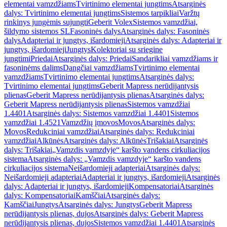
elementai vamzdžiams
Tvirtinimo elementai jungtims
Atsarginės
dalys: Tvirtinimo elementai jungtims
Sistemos tarpikliai
Varžtų
rinkinys jungėmis sujungti
Geberit Volex
Sistemos vamzdžiai,
šildymo sistemos SL
Fasoninės dalys
Atsarginės dalys: Fasoninės
dalys
Adapteriai ir jungtys, išardomieji
Atsarginės dalys: Adapteriai ir
jungtys, išardomieji
Jungtys
Kolektoriai su sriegine
jungtimi
Priedai
Atsarginės dalys: Priedai
Sandarikliai vamzdžiams ir
fasoninėms dalims
Dangčiai vamzdžiams
Tvirtinimo elementai
vamzdžiams
Tvirtinimo elementai jungtims
Atsarginės dalys:
Tvirtinimo elementai jungtims
Geberit Mapress nerūdijantysis
plienas
Geberit Mapress nerūdijantysis plienas
Atsarginės dalys:
Geberit Mapress nerūdijantysis plienas
Sistemos vamzdžiai
1.4401
Atsarginės dalys: Sistemos vamzdžiai 1.4401
Sistemos
vamzdžiai 1.4521
Vamzdžių įmovos
Movos
Atsarginės dalys:
Movos
Redukciniai vamzdžiai
Atsarginės dalys: Redukciniai
vamzdžiai
Alkūnės
Atsarginės dalys: Alkūnės
Trišakiai
Atsarginės
dalys: Trišakiai
„Vamzdis vamzdyje“ karšto vandens cirkuliacijos
sistema
Atsarginės dalys: „Vamzdis vamzdyje“ karšto vandens
cirkuliacijos sistema
Neišardomieji adapteriai
Atsarginės dalys:
Neišardomieji adapteriai
Adapteriai ir jungtys, išardomieji
Atsarginės
dalys: Adapteriai ir jungtys, išardomieji
Kompensatoriai
Atsarginės
dalys: Kompensatoriai
Kamščiai
Atsarginės dalys:
Kamščiai
Jungtys
Atsarginės dalys: Jungtys
Geberit Mapress
nerūdijantysis plienas, dujos
Atsarginės dalys: Geberit Mapress
nerūdijantysis plienas, dujos
Sistemos vamzdžiai 1.4401
Atsarginės