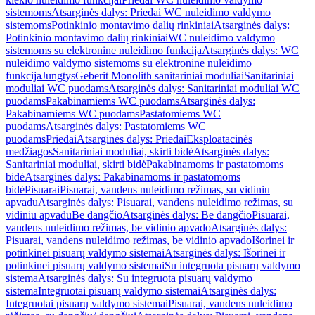
sistemoms
Atsarginės dalys: Priedai WC nuleidimo valdymo
sistemoms
Potinkinio montavimo dalių rinkiniai
Atsarginės dalys:
Potinkinio montavimo dalių rinkiniai
WC nuleidimo valdymo
sistemoms su elektronine nuleidimo funkcija
Atsarginės dalys: WC
nuleidimo valdymo sistemoms su elektronine nuleidimo
funkcija
Jungtys
Geberit Monolith sanitariniai moduliai
Sanitariniai
moduliai WC puodams
Atsarginės dalys: Sanitariniai moduliai WC
puodams
Pakabinamiems WC puodams
Atsarginės dalys:
Pakabinamiems WC puodams
Pastatomiems WC
puodams
Atsarginės dalys: Pastatomiems WC
puodams
Priedai
Atsarginės dalys: Priedai
Eksploatacinės
medžiagos
Sanitariniai moduliai, skirti bidė
Atsarginės dalys:
Sanitariniai moduliai, skirti bidė
Pakabinamoms ir pastatomoms
bidė
Atsarginės dalys: Pakabinamoms ir pastatomoms
bidė
Pisuarai
Pisuarai, vandens nuleidimo režimas, su vidiniu
apvadu
Atsarginės dalys: Pisuarai, vandens nuleidimo režimas, su
vidiniu apvadu
Be dangčio
Atsarginės dalys: Be dangčio
Pisuarai,
vandens nuleidimo režimas, be vidinio apvado
Atsarginės dalys:
Pisuarai, vandens nuleidimo režimas, be vidinio apvado
Išorinei ir
potinkinei pisuarų valdymo sistemai
Atsarginės dalys: Išorinei ir
potinkinei pisuarų valdymo sistemai
Su integruota pisuarų valdymo
sistema
Atsarginės dalys: Su integruota pisuarų valdymo
sistema
Integruotai pisuarų valdymo sistemai
Atsarginės dalys:
Integruotai pisuarų valdymo sistemai
Pisuarai, vandens nuleidimo