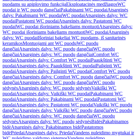
puodams su apiplovimo funkcija
Eksploatacinės medžiagos
WC
puodai ir WC puodų dangčiai
Pakabinami WC puodai
Atsarginės
dalys: Pakabinami WC puodai
WC puodai
Atsarginės dalys: WC
puodai
Pastatomi WC puodai
Atsarginės dalys: Pastatomi WC
puodai
WC puodai išoriniams bakeliams montuoti
Atsarginės dalys:
WC puodai išoriniams bakeliams montuoti
WC puodai
Atsarginės
dalys: WC puodai
Išoriniai bakeliai WC puodams, iš sanitarinės
keramikos
Montuojami ant WC puodų
WC puodų
dangčiai
Atsarginės dalys: WC puodų dangčiai
WC puodų
dangčiai
Atsarginės dalys: WC puodų dangčiai
Comfort WC
puodai
Atsarginės dalys: Comfort WC puodai
Paaukštinti WC
puodai
Atsarginės dalys: Paaukštinti WC puodai
Pailginti WC
puodai
Atsarginės dalys: Pailginti WC puodai
Comfort WC puodų
dangčiai
Atsarginės dalys: Comfort WC puodų dangčiai
WC puodų
dangčiai
Atsarginės dalys: WC puodų dangčiai
WC puodų
sėdynės
Atsarginės dalys: WC puodų sėdynės
Vaikiški WC
puodai
Atsarginės dalys: Vaikiški WC puodai
Pakabinami WC
puodai
Atsarginės dalys: Pakabinami WC puodai
Pastatomi WC
puodai
Atsarginės dalys: Pastatomi WC puodai
Vaikiški WC puodų
dangčiai
Atsarginės dalys: Vaikiški WC puodų dangčiai
WC puodų
dangčiai
Atsarginės dalys: WC puodų dangčiai
WC puodų
sėdynės
Atsarginės dalys: WC puodų sėdynės
Bidės
Pakabinamos
bidė
Atsarginės dalys: Pakabinamos bidė
Pastatomos
bidė
Priedai
Atsarginės dalys: Priedai
Vandens nuleidimo mygtukai ir
WC nuleidimo valdymo sistemos
Vandens nuleidimo