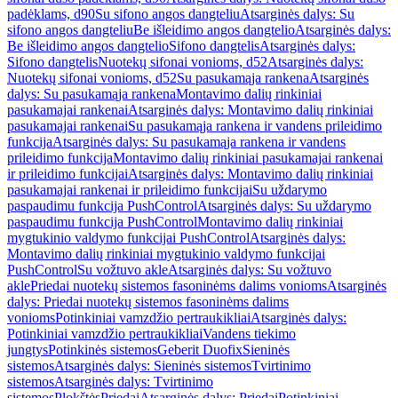
padėklams, d90
Su sifono angos dangteliu
Atsarginės dalys: Su
sifono angos dangteliu
Be išleidimo angos dangtelio
Atsarginės dalys:
Be išleidimo angos dangtelio
Sifono dangtelis
Atsarginės dalys:
Sifono dangtelis
Nuotekų sifonai vonioms, d52
Atsarginės dalys:
Nuotekų sifonai vonioms, d52
Su pasukamąja rankena
Atsarginės
dalys: Su pasukamąja rankena
Montavimo dalių rinkiniai
pasukamajai rankenai
Atsarginės dalys: Montavimo dalių rinkiniai
pasukamajai rankenai
Su pasukamąja rankena ir vandens prileidimo
funkcija
Atsarginės dalys: Su pasukamąja rankena ir vandens
prileidimo funkcija
Montavimo dalių rinkiniai pasukamajai rankenai
ir prileidimo funkcijai
Atsarginės dalys: Montavimo dalių rinkiniai
pasukamajai rankenai ir prileidimo funkcijai
Su uždarymo
paspaudimu funkcija PushControl
Atsarginės dalys: Su uždarymo
paspaudimu funkcija PushControl
Montavimo dalių rinkiniai
mygtukinio valdymo funkcijai PushControl
Atsarginės dalys:
Montavimo dalių rinkiniai mygtukinio valdymo funkcijai
PushControl
Su vožtuvo akle
Atsarginės dalys: Su vožtuvo
akle
Priedai nuotekų sistemos fasoninėms dalims vonioms
Atsarginės
dalys: Priedai nuotekų sistemos fasoninėms dalims
vonioms
Potinkiniai vamzdžio pertraukikliai
Atsarginės dalys:
Potinkiniai vamzdžio pertraukikliai
Vandens tiekimo
jungtys
Potinkinės sistemos
Geberit Duofix
Sieninės
sistemos
Atsarginės dalys: Sieninės sistemos
Tvirtinimo
sistemos
Atsarginės dalys: Tvirtinimo
sistemos
Plokštės
Priedai
Atsarginės dalys: Priedai
Potinkiniai