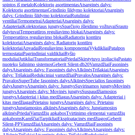
spintos iš metalo
Kolektorių asortimentas
Atsarginės dalys:
Kolektorių asortimentas
Grindinio šildymo kolektoriai
Atsarginės
dalys: Grindinio šildymo kolektoriai
Rutuliniai
ventiliai
Termometrai
Adapteriai
Atsarginės dalys:
Adapteriai
Kolektoriaus jungtys
Sparčiojo išleidimo vožtuvai
Srauto
dalytuvai
Temperatūros reguliavimo blokai
Atsarginės dalys:
Temperatūros reguliavimo blokai
Radiatorių kontūrų
kolektoriai
Atsarginės dalys: Radiatorių kontūrų
kolektoriai
Apvadai
Reguliavimo komponentai
Vykdikliai
Patalpos
termostatai
Pagrindiniai valdikliai
Ryšio
moduliai
Jutikliai
Transformatoriai
Priedai
Skirstytuvo izoliacija
Pastato
nuotekų šalinimo sistemos
Geberit Silent-db20
Vamzdžiai
Fasoninės
dalys
Atsarginės dalys: Fasoninės dalys
Alkūnės
Trišakiai
Atsarginės
dalys: Trišakiai
Redukciniai vamzdžiai
Pravalos
Atsarginės dalys:
Pravalos
SuperTube fasoninės dalys
Alkūnės
Specialios fasoninės
dalys
Jungtys
Atsarginės dalys: Jungtys
Suvirinamos jungtys
Movinės
jungtys
Atsarginės dalys: Movinės jungtys
Suspaudžiamosios
jungtys
Adapteriai į kitas medžiagas
Atsarginės dalys: Adapteriai į
kitas medžiagas
Prietaisų jungtys
Atsarginės dalys: Prietaisų
jungtys
Jungiamosios alkūnės
Atsarginės dalys: Jungiamosios
alkūnės
Priedai
Vamzdžių apkabos
Tvirtinimo elementai vamzdžių
apkaboms
Kamščiai
Tarpikliai
Eksploatacinės medžiagos
Geberit
Silent-PP
Vamzdžiai
Atsarginės dalys: Vamzdžiai
Fasoninės
dalys
Atsarginės dalys: Fasoninės dalys
Alkūnės
Atsarginės dalys:
Alkūnės
Trišakiai
Atsarginės dalys: Trišakiai
Redukciniai