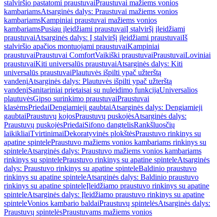
stalviršio pastatomi praustuvai
Praustuvai mažiems vonios
kambariams
Atsarginės dalys: Praustuvai mažiems vonios
kambariams
Kampiniai praustuvai mažiems vonios
kambariams
Pusiau įleidžiami praustuvai
Į stalviršį įleidžiami
praustuvai
Atsarginės dalys: Į stalviršį įleidžiami praustuvai
Iš
stalviršio apačios montuojami praustuvai
Kampiniai
praustuvai
Praustuvai Comfort
Vaikiški praustuvai
Praustuvai
Loviniai
praustuvai
Kiti universalūs praustuvai
Atsarginės dalys: Kiti
universalūs praustuvai
Plautuvės išpilti ypač užterštą
vandenį
Atsarginės dalys: Plautuvės išpilti ypač užterštą
vandenį
Sanitariniai prietaisai su nuleidimo funkcija
Universalios
plautuvės
Gipso surinkimo praustuvai
Praustuvai
klasėms
Priedai
Dengiamieji gaubtai
Atsarginės dalys: Dengiamieji
gaubtai
Praustuvų kojos
Praustuvų puskojės
Atsarginės dalys:
Praustuvų puskojės
Priedai
Sifono dangtelis
Rankšluosčių
laikikliai
Tvirtinimai
Dekoratyvinės plokštės
Praustuvo rinkinys su
apatine spintele
Praustuvo mažiems vonios kambariams rinkinys su
spintele
Atsarginės dalys: Praustuvo mažiems vonios kambariams
rinkinys su spintele
Praustuvo rinkinys su apatine spintele
Atsarginės
dalys: Praustuvo rinkinys su apatine spintele
Baldinio praustuvo
rinkinys su apatine spintele
Atsarginės dalys: Baldinio praustuvo
rinkinys su apatine spintele
Įleidžiamo praustuvo rinkinys su apatine
spintele
Atsarginės dalys: Įleidžiamo praustuvo rinkinys su apatine
spintele
Vonios kambario baldai
Praustuvų spintelės
Atsarginės dalys:
Praustuvų spintelės
Praustuvams mažiems vonios