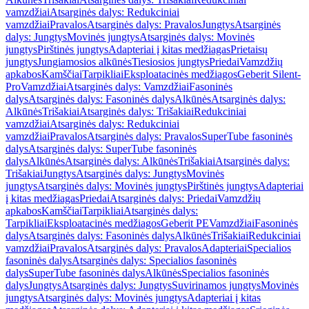
vamzdžiai
Atsarginės dalys: Redukciniai
vamzdžiai
Pravalos
Atsarginės dalys: Pravalos
Jungtys
Atsarginės
dalys: Jungtys
Movinės jungtys
Atsarginės dalys: Movinės
jungtys
Pirštinės jungtys
Adapteriai į kitas medžiagas
Prietaisų
jungtys
Jungiamosios alkūnės
Tiesiosios jungtys
Priedai
Vamzdžių
apkabos
Kamščiai
Tarpikliai
Eksploatacinės medžiagos
Geberit Silent-
Pro
Vamzdžiai
Atsarginės dalys: Vamzdžiai
Fasoninės
dalys
Atsarginės dalys: Fasoninės dalys
Alkūnės
Atsarginės dalys:
Alkūnės
Trišakiai
Atsarginės dalys: Trišakiai
Redukciniai
vamzdžiai
Atsarginės dalys: Redukciniai
vamzdžiai
Pravalos
Atsarginės dalys: Pravalos
SuperTube fasoninės
dalys
Atsarginės dalys: SuperTube fasoninės
dalys
Alkūnės
Atsarginės dalys: Alkūnės
Trišakiai
Atsarginės dalys:
Trišakiai
Jungtys
Atsarginės dalys: Jungtys
Movinės
jungtys
Atsarginės dalys: Movinės jungtys
Pirštinės jungtys
Adapteriai
į kitas medžiagas
Priedai
Atsarginės dalys: Priedai
Vamzdžių
apkabos
Kamščiai
Tarpikliai
Atsarginės dalys:
Tarpikliai
Eksploatacinės medžiagos
Geberit PE
Vamzdžiai
Fasoninės
dalys
Atsarginės dalys: Fasoninės dalys
Alkūnės
Trišakiai
Redukciniai
vamzdžiai
Pravalos
Atsarginės dalys: Pravalos
Adapteriai
Specialios
fasoninės dalys
Atsarginės dalys: Specialios fasoninės
dalys
SuperTube fasoninės dalys
Alkūnės
Specialios fasoninės
dalys
Jungtys
Atsarginės dalys: Jungtys
Suvirinamos jungtys
Movinės
jungtys
Atsarginės dalys: Movinės jungtys
Adapteriai į kitas