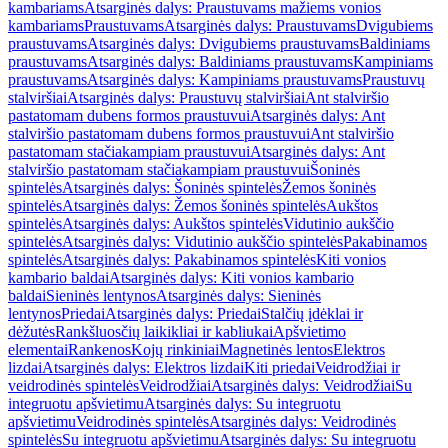
kambariams
Atsarginės dalys: Praustuvams mažiems vonios
kambariams
Praustuvams
Atsarginės dalys: Praustuvams
Dvigubiems
praustuvams
Atsarginės dalys: Dvigubiems praustuvams
Baldiniams
praustuvams
Atsarginės dalys: Baldiniams praustuvams
Kampiniams
praustuvams
Atsarginės dalys: Kampiniams praustuvams
Praustuvų
stalviršiai
Atsarginės dalys: Praustuvų stalviršiai
Ant stalviršio
pastatomam dubens formos praustuvui
Atsarginės dalys: Ant
stalviršio pastatomam dubens formos praustuvui
Ant stalviršio
pastatomam stačiakampiam praustuvui
Atsarginės dalys: Ant
stalviršio pastatomam stačiakampiam praustuvui
Šoninės
spintelės
Atsarginės dalys: Šoninės spintelės
Žemos šoninės
spintelės
Atsarginės dalys: Žemos šoninės spintelės
Aukštos
spintelės
Atsarginės dalys: Aukštos spintelės
Vidutinio aukščio
spintelės
Atsarginės dalys: Vidutinio aukščio spintelės
Pakabinamos
spintelės
Atsarginės dalys: Pakabinamos spintelės
Kiti vonios
kambario baldai
Atsarginės dalys: Kiti vonios kambario
baldai
Sieninės lentynos
Atsarginės dalys: Sieninės
lentynos
Priedai
Atsarginės dalys: Priedai
Stalčių įdėklai ir
dėžutės
Rankšluosčių laikikliai ir kabliukai
Apšvietimo
elementai
Rankenos
Kojų rinkiniai
Magnetinės lentos
Elektros
lizdai
Atsarginės dalys: Elektros lizdai
Kiti priedai
Veidrodžiai ir
veidrodinės spintelės
Veidrodžiai
Atsarginės dalys: Veidrodžiai
Su
integruotu apšvietimu
Atsarginės dalys: Su integruotu
apšvietimu
Veidrodinės spintelės
Atsarginės dalys: Veidrodinės
spintelės
Su integruotu apšvietimu
Atsarginės dalys: Su integruotu