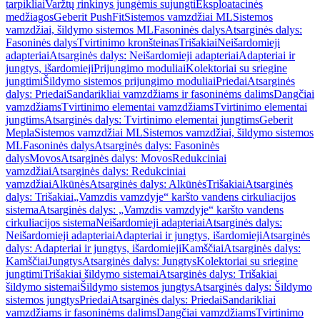
tarpikliai
Varžtų rinkinys jungėmis sujungti
Eksploatacinės
medžiagos
Geberit PushFit
Sistemos vamzdžiai ML
Sistemos
vamzdžiai, šildymo sistemos ML
Fasoninės dalys
Atsarginės dalys:
Fasoninės dalys
Tvirtinimo kronšteinas
Trišakiai
Neišardomieji
adapteriai
Atsarginės dalys: Neišardomieji adapteriai
Adapteriai ir
jungtys, išardomieji
Prijungimo moduliai
Kolektoriai su sriegine
jungtimi
Šildymo sistemos prijungimo moduliai
Priedai
Atsarginės
dalys: Priedai
Sandarikliai vamzdžiams ir fasoninėms dalims
Dangčiai
vamzdžiams
Tvirtinimo elementai vamzdžiams
Tvirtinimo elementai
jungtims
Atsarginės dalys: Tvirtinimo elementai jungtims
Geberit
Mepla
Sistemos vamzdžiai ML
Sistemos vamzdžiai, šildymo sistemos
ML
Fasoninės dalys
Atsarginės dalys: Fasoninės
dalys
Movos
Atsarginės dalys: Movos
Redukciniai
vamzdžiai
Atsarginės dalys: Redukciniai
vamzdžiai
Alkūnės
Atsarginės dalys: Alkūnės
Trišakiai
Atsarginės
dalys: Trišakiai
„Vamzdis vamzdyje“ karšto vandens cirkuliacijos
sistema
Atsarginės dalys: „Vamzdis vamzdyje“ karšto vandens
cirkuliacijos sistema
Neišardomieji adapteriai
Atsarginės dalys:
Neišardomieji adapteriai
Adapteriai ir jungtys, išardomieji
Atsarginės
dalys: Adapteriai ir jungtys, išardomieji
Kamščiai
Atsarginės dalys:
Kamščiai
Jungtys
Atsarginės dalys: Jungtys
Kolektoriai su sriegine
jungtimi
Trišakiai šildymo sistemai
Atsarginės dalys: Trišakiai
šildymo sistemai
Šildymo sistemos jungtys
Atsarginės dalys: Šildymo
sistemos jungtys
Priedai
Atsarginės dalys: Priedai
Sandarikliai
vamzdžiams ir fasoninėms dalims
Dangčiai vamzdžiams
Tvirtinimo