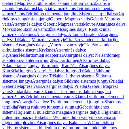
Geberit Mapress anglinis plienas
Sandarikliai vamzdžiams ir
fasoninėms dalims
Dangčiai vamzdžiams
Tvirtinimo elementai
vamzdžiams
Tvirtinimo elementai jungtims
Sistemos tarpikliai
Varžtų
rinkinys jungėmis sujungti
Geberit Mapress varis
Geberit Mapress
varis
Atsarginės dalys: Geberit Mapress varis
Movos
Atsarginės dalys:
Movos
Redukciniai vamzdžiai
Atsarginės dalys: Redukciniai
vamzdžiai
Alkūnės
Atsarginės dalys: Alkūnės
Trišakiai
Atsarginės
dalys: Trišakiai
„Vamzdis vamzdyje“ karšto vandens cirkuliacijos
sistema
Atsarginės dalys: „Vamzdis vamzdyje“ karšto vandens
cirkuliacijos sistema
Kryžmės
Atsarginės dalys:
Kryžmės
Neišardomieji adapteriai
Atsarginės dalys: Neišardomieji
adapteriai
Adapteriai ir jungtys, išardomieji
Atsarginės dalys:
Adapteriai ir jungtys, išardomieji
Kamščiai
Atsarginės dalys:
Kamščiai
Jungtys
Atsarginės dalys: Jungtys
Trišakiai šildymo
sistemai
Atsarginės dalys: Trišakiai šildymo sistemai
Šildymo
sistemos jungtys
Atsarginės dalys: Šildymo sistemos jungtys
Priedai
Geberit Mapress varis
Atsarginės dalys: Priedai Geberit Mapress
varis
Sandarikliai vamzdžiams ir fasoninėms dalims
Dangčiai
vamzdžiams
Tvirtinimo elementai vamzdžiams
Tvirtinimo elementai
jungtims
Atsarginės dalys: Tvirtinimo elementai jungtims
Sistemos
tarpikliai
Varžtų rinkinys jungėmis sujungti
Geberit higienos
sistema
Higieniniai nuleidimo mazgai
Atsarginės dalys: Higieniniai
nuleidimo mazgai
Bakelis ir WC nuleidimo valdymo sistema su
higieniniu plovimu
Atsarginės dalys: Bakelis ir WC nuleidimo
valdymo sistema su higieniniu plovimu
Įmontuojamieji higienos