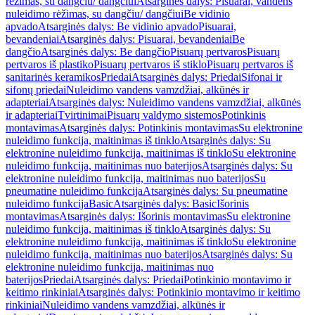
rėžimas, su dangčiu/ dangčiui
Atsarginės dalys: Pisuarai, vandens
nuleidimo rėžimas, su dangčiu/ dangčiui
Be vidinio
apvado
Atsarginės dalys: Be vidinio apvado
Pisuarai,
bevandeniai
Atsarginės dalys: Pisuarai, bevandeniai
Be
dangčio
Atsarginės dalys: Be dangčio
Pisuarų pertvaros
Pisuarų
pertvaros iš plastiko
Pisuarų pertvaros iš stiklo
Pisuarų pertvaros iš
sanitarinės keramikos
Priedai
Atsarginės dalys: Priedai
Sifonai ir
sifonų priedai
Nuleidimo vandens vamzdžiai, alkūnės ir
adapteriai
Atsarginės dalys: Nuleidimo vandens vamzdžiai, alkūnės
ir adapteriai
Tvirtinimai
Pisuarų valdymo sistemos
Potinkinis
montavimas
Atsarginės dalys: Potinkinis montavimas
Su elektronine
nuleidimo funkcija, maitinimas iš tinklo
Atsarginės dalys: Su
elektronine nuleidimo funkcija, maitinimas iš tinklo
Su elektronine
nuleidimo funkcija, maitinimas nuo baterijos
Atsarginės dalys: Su
elektronine nuleidimo funkcija, maitinimas nuo baterijos
Su
pneumatine nuleidimo funkcija
Atsarginės dalys: Su pneumatine
nuleidimo funkcija
Basic
Atsarginės dalys: Basic
Išorinis
montavimas
Atsarginės dalys: Išorinis montavimas
Su elektronine
nuleidimo funkcija, maitinimas iš tinklo
Atsarginės dalys: Su
elektronine nuleidimo funkcija, maitinimas iš tinklo
Su elektronine
nuleidimo funkcija, maitinimas nuo baterijos
Atsarginės dalys: Su
elektronine nuleidimo funkcija, maitinimas nuo
baterijos
Priedai
Atsarginės dalys: Priedai
Potinkinio montavimo ir
keitimo rinkiniai
Atsarginės dalys: Potinkinio montavimo ir keitimo
rinkiniai
Nuleidimo vandens vamzdžiai, alkūnės ir