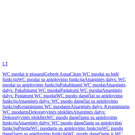
LT
WC puodai ir pisuarai
Geberit AquaClean WC puodai su bidė
funkcija
WC puodai su apiplovimo funkcija
Atsarginės dalys: WC
puodai su apiplovimo funkcija
Pakabinami WC puodai
Atsarginės
dalys: Pakabinami WC puodai
Pastatomi WC puodai
Atsarginės
dalys: Pastatomi WC puodai
WC puodo dangčiai su apiplovimo
funkcija
Atsarginės dalys: WC puodo dangčiai su apiplovimo
funkcija
Keraminiams WC puodams
Atsarginės dalys: Keraminiams
WC puodams
Dekoratyvinės plokštės
Atsarginės dalys:
Dekoratyvinės plokštės
WC puodų dangčiams su apiplovimo
funkcija
Atsarginės dalys: WC puodų dangčiams su apiplovimo
funkcija
Priedai
WC puodams su apiplovimo funkcija
WC puodų
dangčiams su apiplovimo funkcija
WC puodų dangčiams ir WC