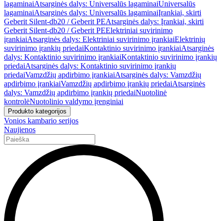
lagaminai
Atsarginės dalys: Universalūs lagaminai
Universalūs
lagaminai
Atsarginės dalys: Universalūs lagaminai
Įrankiai, skirti
Geberit Silent-db20 / Geberit PE
Atsarginės dalys: Įrankiai, skirti
Geberit Silent-db20 / Geberit PE
Elektriniai suvirinimo
įrankiai
Atsarginės dalys: Elektriniai suvirinimo įrankiai
Elektrinių
suvirinimo įrankių priedai
Kontaktinio suvirinimo įrankiai
Atsarginės
dalys: Kontaktinio suvirinimo įrankiai
Kontaktinio suvirinimo įrankių
priedai
Atsarginės dalys: Kontaktinio suvirinimo įrankių
priedai
Vamzdžių apdirbimo įrankiai
Atsarginės dalys: Vamzdžių
apdirbimo įrankiai
Vamzdžių apdirbimo įrankių priedai
Atsarginės
dalys: Vamzdžių apdirbimo įrankių priedai
Nuotolinė
kontrolė
Nuotolinio valdymo įrenginiai
Produkto kategorijos
Vonios kambario serijos
Naujienos