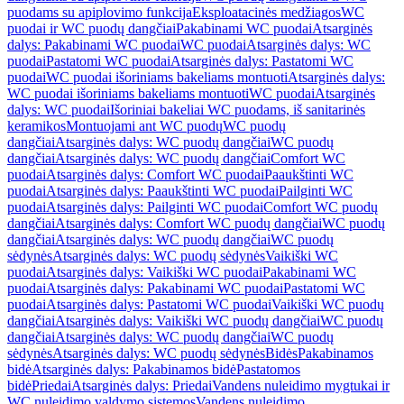
puodams su apiplovimo funkcija
Eksploatacinės medžiagos
WC
puodai ir WC puodų dangčiai
Pakabinami WC puodai
Atsarginės
dalys: Pakabinami WC puodai
WC puodai
Atsarginės dalys: WC
puodai
Pastatomi WC puodai
Atsarginės dalys: Pastatomi WC
puodai
WC puodai išoriniams bakeliams montuoti
Atsarginės dalys:
WC puodai išoriniams bakeliams montuoti
WC puodai
Atsarginės
dalys: WC puodai
Išoriniai bakeliai WC puodams, iš sanitarinės
keramikos
Montuojami ant WC puodų
WC puodų
dangčiai
Atsarginės dalys: WC puodų dangčiai
WC puodų
dangčiai
Atsarginės dalys: WC puodų dangčiai
Comfort WC
puodai
Atsarginės dalys: Comfort WC puodai
Paaukštinti WC
puodai
Atsarginės dalys: Paaukštinti WC puodai
Pailginti WC
puodai
Atsarginės dalys: Pailginti WC puodai
Comfort WC puodų
dangčiai
Atsarginės dalys: Comfort WC puodų dangčiai
WC puodų
dangčiai
Atsarginės dalys: WC puodų dangčiai
WC puodų
sėdynės
Atsarginės dalys: WC puodų sėdynės
Vaikiški WC
puodai
Atsarginės dalys: Vaikiški WC puodai
Pakabinami WC
puodai
Atsarginės dalys: Pakabinami WC puodai
Pastatomi WC
puodai
Atsarginės dalys: Pastatomi WC puodai
Vaikiški WC puodų
dangčiai
Atsarginės dalys: Vaikiški WC puodų dangčiai
WC puodų
dangčiai
Atsarginės dalys: WC puodų dangčiai
WC puodų
sėdynės
Atsarginės dalys: WC puodų sėdynės
Bidės
Pakabinamos
bidė
Atsarginės dalys: Pakabinamos bidė
Pastatomos
bidė
Priedai
Atsarginės dalys: Priedai
Vandens nuleidimo mygtukai ir
WC nuleidimo valdymo sistemos
Vandens nuleidimo