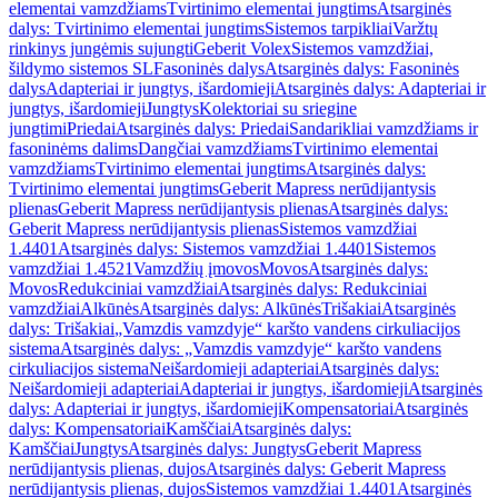
elementai vamzdžiams
Tvirtinimo elementai jungtims
Atsarginės
dalys: Tvirtinimo elementai jungtims
Sistemos tarpikliai
Varžtų
rinkinys jungėmis sujungti
Geberit Volex
Sistemos vamzdžiai,
šildymo sistemos SL
Fasoninės dalys
Atsarginės dalys: Fasoninės
dalys
Adapteriai ir jungtys, išardomieji
Atsarginės dalys: Adapteriai ir
jungtys, išardomieji
Jungtys
Kolektoriai su sriegine
jungtimi
Priedai
Atsarginės dalys: Priedai
Sandarikliai vamzdžiams ir
fasoninėms dalims
Dangčiai vamzdžiams
Tvirtinimo elementai
vamzdžiams
Tvirtinimo elementai jungtims
Atsarginės dalys:
Tvirtinimo elementai jungtims
Geberit Mapress nerūdijantysis
plienas
Geberit Mapress nerūdijantysis plienas
Atsarginės dalys:
Geberit Mapress nerūdijantysis plienas
Sistemos vamzdžiai
1.4401
Atsarginės dalys: Sistemos vamzdžiai 1.4401
Sistemos
vamzdžiai 1.4521
Vamzdžių įmovos
Movos
Atsarginės dalys:
Movos
Redukciniai vamzdžiai
Atsarginės dalys: Redukciniai
vamzdžiai
Alkūnės
Atsarginės dalys: Alkūnės
Trišakiai
Atsarginės
dalys: Trišakiai
„Vamzdis vamzdyje“ karšto vandens cirkuliacijos
sistema
Atsarginės dalys: „Vamzdis vamzdyje“ karšto vandens
cirkuliacijos sistema
Neišardomieji adapteriai
Atsarginės dalys:
Neišardomieji adapteriai
Adapteriai ir jungtys, išardomieji
Atsarginės
dalys: Adapteriai ir jungtys, išardomieji
Kompensatoriai
Atsarginės
dalys: Kompensatoriai
Kamščiai
Atsarginės dalys:
Kamščiai
Jungtys
Atsarginės dalys: Jungtys
Geberit Mapress
nerūdijantysis plienas, dujos
Atsarginės dalys: Geberit Mapress
nerūdijantysis plienas, dujos
Sistemos vamzdžiai 1.4401
Atsarginės