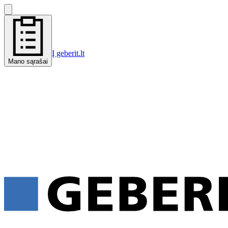
Į geberit.lt
Mano sąrašai