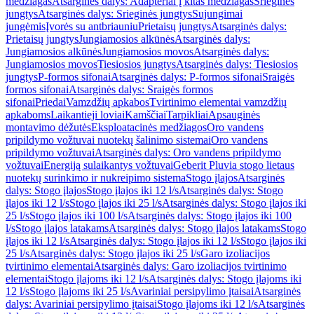
medžiagas
Atsarginės dalys: Adapteriai į kitas medžiagas
Srieginės
jungtys
Atsarginės dalys: Srieginės jungtys
Sujungimai
jungėmis
Įvorės su antbriauniu
Prietaisų jungtys
Atsarginės dalys:
Prietaisų jungtys
Jungiamosios alkūnės
Atsarginės dalys:
Jungiamosios alkūnės
Jungiamosios movos
Atsarginės dalys:
Jungiamosios movos
Tiesiosios jungtys
Atsarginės dalys: Tiesiosios
jungtys
P-formos sifonai
Atsarginės dalys: P-formos sifonai
Sraigės
formos sifonai
Atsarginės dalys: Sraigės formos
sifonai
Priedai
Vamzdžių apkabos
Tvirtinimo elementai vamzdžių
apkaboms
Laikantieji loviai
Kamščiai
Tarpikliai
Apsauginės
montavimo dėžutės
Eksploatacinės medžiagos
Oro vandens
pripildymo vožtuvai nuotekų šalinimo sistemai
Oro vandens
pripildymo vožtuvai
Atsarginės dalys: Oro vandens pripildymo
vožtuvai
Energiją sulaikantys vožtuvai
Geberit Pluvia stogo lietaus
nuotekų surinkimo ir nukreipimo sistema
Stogo įlajos
Atsarginės
dalys: Stogo įlajos
Stogo įlajos iki 12 l/s
Atsarginės dalys: Stogo
įlajos iki 12 l/s
Stogo įlajos iki 25 l/s
Atsarginės dalys: Stogo įlajos iki
25 l/s
Stogo įlajos iki 100 l/s
Atsarginės dalys: Stogo įlajos iki 100
l/s
Stogo įlajos latakams
Atsarginės dalys: Stogo įlajos latakams
Stogo
įlajos iki 12 l/s
Atsarginės dalys: Stogo įlajos iki 12 l/s
Stogo įlajos iki
25 l/s
Atsarginės dalys: Stogo įlajos iki 25 l/s
Garo izoliacijos
tvirtinimo elementai
Atsarginės dalys: Garo izoliacijos tvirtinimo
elementai
Stogo įlajoms iki 12 l/s
Atsarginės dalys: Stogo įlajoms iki
12 l/s
Stogo įlajoms iki 25 l/s
Avariniai persipylimo įtaisai
Atsarginės
dalys: Avariniai persipylimo įtaisai
Stogo įlajoms iki 12 l/s
Atsarginės