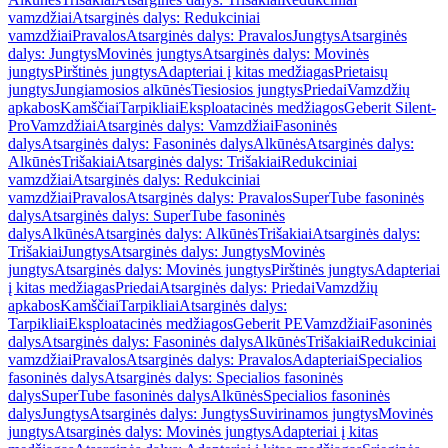
vamzdžiai
Atsarginės dalys: Redukciniai
vamzdžiai
Pravalos
Atsarginės dalys: Pravalos
Jungtys
Atsarginės
dalys: Jungtys
Movinės jungtys
Atsarginės dalys: Movinės
jungtys
Pirštinės jungtys
Adapteriai į kitas medžiagas
Prietaisų
jungtys
Jungiamosios alkūnės
Tiesiosios jungtys
Priedai
Vamzdžių
apkabos
Kamščiai
Tarpikliai
Eksploatacinės medžiagos
Geberit Silent-
Pro
Vamzdžiai
Atsarginės dalys: Vamzdžiai
Fasoninės
dalys
Atsarginės dalys: Fasoninės dalys
Alkūnės
Atsarginės dalys:
Alkūnės
Trišakiai
Atsarginės dalys: Trišakiai
Redukciniai
vamzdžiai
Atsarginės dalys: Redukciniai
vamzdžiai
Pravalos
Atsarginės dalys: Pravalos
SuperTube fasoninės
dalys
Atsarginės dalys: SuperTube fasoninės
dalys
Alkūnės
Atsarginės dalys: Alkūnės
Trišakiai
Atsarginės dalys:
Trišakiai
Jungtys
Atsarginės dalys: Jungtys
Movinės
jungtys
Atsarginės dalys: Movinės jungtys
Pirštinės jungtys
Adapteriai
į kitas medžiagas
Priedai
Atsarginės dalys: Priedai
Vamzdžių
apkabos
Kamščiai
Tarpikliai
Atsarginės dalys:
Tarpikliai
Eksploatacinės medžiagos
Geberit PE
Vamzdžiai
Fasoninės
dalys
Atsarginės dalys: Fasoninės dalys
Alkūnės
Trišakiai
Redukciniai
vamzdžiai
Pravalos
Atsarginės dalys: Pravalos
Adapteriai
Specialios
fasoninės dalys
Atsarginės dalys: Specialios fasoninės
dalys
SuperTube fasoninės dalys
Alkūnės
Specialios fasoninės
dalys
Jungtys
Atsarginės dalys: Jungtys
Suvirinamos jungtys
Movinės
jungtys
Atsarginės dalys: Movinės jungtys
Adapteriai į kitas