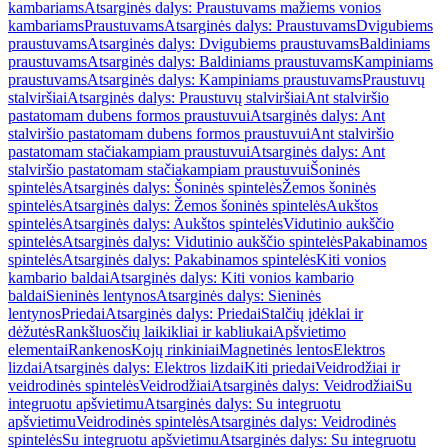
kambariams
Atsarginės dalys: Praustuvams mažiems vonios
kambariams
Praustuvams
Atsarginės dalys: Praustuvams
Dvigubiems
praustuvams
Atsarginės dalys: Dvigubiems praustuvams
Baldiniams
praustuvams
Atsarginės dalys: Baldiniams praustuvams
Kampiniams
praustuvams
Atsarginės dalys: Kampiniams praustuvams
Praustuvų
stalviršiai
Atsarginės dalys: Praustuvų stalviršiai
Ant stalviršio
pastatomam dubens formos praustuvui
Atsarginės dalys: Ant
stalviršio pastatomam dubens formos praustuvui
Ant stalviršio
pastatomam stačiakampiam praustuvui
Atsarginės dalys: Ant
stalviršio pastatomam stačiakampiam praustuvui
Šoninės
spintelės
Atsarginės dalys: Šoninės spintelės
Žemos šoninės
spintelės
Atsarginės dalys: Žemos šoninės spintelės
Aukštos
spintelės
Atsarginės dalys: Aukštos spintelės
Vidutinio aukščio
spintelės
Atsarginės dalys: Vidutinio aukščio spintelės
Pakabinamos
spintelės
Atsarginės dalys: Pakabinamos spintelės
Kiti vonios
kambario baldai
Atsarginės dalys: Kiti vonios kambario
baldai
Sieninės lentynos
Atsarginės dalys: Sieninės
lentynos
Priedai
Atsarginės dalys: Priedai
Stalčių įdėklai ir
dėžutės
Rankšluosčių laikikliai ir kabliukai
Apšvietimo
elementai
Rankenos
Kojų rinkiniai
Magnetinės lentos
Elektros
lizdai
Atsarginės dalys: Elektros lizdai
Kiti priedai
Veidrodžiai ir
veidrodinės spintelės
Veidrodžiai
Atsarginės dalys: Veidrodžiai
Su
integruotu apšvietimu
Atsarginės dalys: Su integruotu
apšvietimu
Veidrodinės spintelės
Atsarginės dalys: Veidrodinės
spintelės
Su integruotu apšvietimu
Atsarginės dalys: Su integruotu