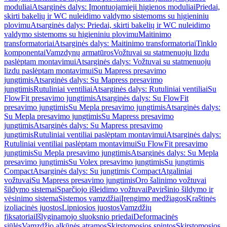
moduliai
Atsarginės dalys: Įmontuojamieji higienos moduliai
Priedai,
skirti bakelių ir WC nuleidimo valdymo sistemoms su higieniniu
plovimu
Atsarginės dalys: Priedai, skirti bakelių ir WC nuleidimo
valdymo sistemoms su higieniniu plovimu
Maitinimo
transformatoriai
Atsarginės dalys: Maitinimo transformatoriai
Tinklo
komponentai
Vamzdynų armatūros
Vožtuvai su statmenuoju lizdu
paslėptam montavimui
Atsarginės dalys: Vožtuvai su statmenuoju
lizdu paslėptam montavimui
Su Mapress presavimo
jungtimis
Atsarginės dalys: Su Mapress presavimo
jungtimis
Rutuliniai ventiliai
Atsarginės dalys: Rutuliniai ventiliai
Su
FlowFit presavimo jungtimis
Atsarginės dalys: Su FlowFit
presavimo jungtimis
Su Mepla presavimo jungtimis
Atsarginės dalys:
Su Mepla presavimo jungtimis
Su Mapress presavimo
jungtimis
Atsarginės dalys: Su Mapress presavimo
jungtimis
Rutuliniai ventiliai paslėptam montavimui
Atsarginės dalys:
Rutuliniai ventiliai paslėptam montavimui
Su FlowFit presavimo
jungtimis
Su Mepla presavimo jungtimis
Atsarginės dalys: Su Mepla
presavimo jungtimis
Su Volex presavimo jungtimis
Su jungtimis
Compact
Atsarginės dalys: Su jungtimis Compact
Atgaliniai
vožtuvai
Su Mapress presavimo jungtimis
Oro šalinimo vožtuvai
šildymo sistemai
Sparčiojo išleidimo vožtuvai
Paviršinio šildymo ir
vėsinimo sistema
Sistemos vamzdžiai
Įrengimo medžiagos
Kraštinės
izoliacinės juostos
Lipniosios juostos
Vamzdžių
fiksatoriai
Išlyginamojo sluoksnio priedai
Deformacinės
siūlės
Vamzdžio alkūnės atramos
Skirstomosios spintos
Skirstomosios