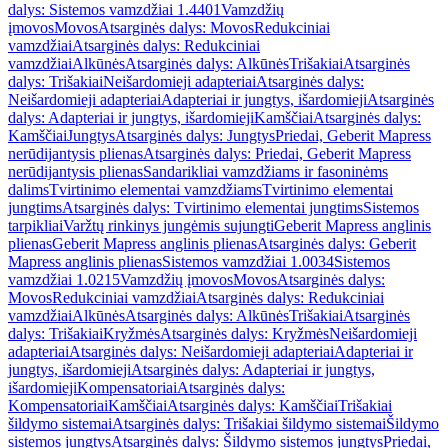
dalys: Sistemos vamzdžiai 1.4401
Vamzdžių
įmovos
Movos
Atsarginės dalys: Movos
Redukciniai
vamzdžiai
Atsarginės dalys: Redukciniai
vamzdžiai
Alkūnės
Atsarginės dalys: Alkūnės
Trišakiai
Atsarginės
dalys: Trišakiai
Neišardomieji adapteriai
Atsarginės dalys:
Neišardomieji adapteriai
Adapteriai ir jungtys, išardomieji
Atsarginės
dalys: Adapteriai ir jungtys, išardomieji
Kamščiai
Atsarginės dalys:
Kamščiai
Jungtys
Atsarginės dalys: Jungtys
Priedai, Geberit Mapress
nerūdijantysis plienas
Atsarginės dalys: Priedai, Geberit Mapress
nerūdijantysis plienas
Sandarikliai vamzdžiams ir fasoninėms
dalims
Tvirtinimo elementai vamzdžiams
Tvirtinimo elementai
jungtims
Atsarginės dalys: Tvirtinimo elementai jungtims
Sistemos
tarpikliai
Varžtų rinkinys jungėmis sujungti
Geberit Mapress anglinis
plienas
Geberit Mapress anglinis plienas
Atsarginės dalys: Geberit
Mapress anglinis plienas
Sistemos vamzdžiai 1.0034
Sistemos
vamzdžiai 1.0215
Vamzdžių įmovos
Movos
Atsarginės dalys:
Movos
Redukciniai vamzdžiai
Atsarginės dalys: Redukciniai
vamzdžiai
Alkūnės
Atsarginės dalys: Alkūnės
Trišakiai
Atsarginės
dalys: Trišakiai
Kryžmės
Atsarginės dalys: Kryžmės
Neišardomieji
adapteriai
Atsarginės dalys: Neišardomieji adapteriai
Adapteriai ir
jungtys, išardomieji
Atsarginės dalys: Adapteriai ir jungtys,
išardomieji
Kompensatoriai
Atsarginės dalys:
Kompensatoriai
Kamščiai
Atsarginės dalys: Kamščiai
Trišakiai
šildymo sistemai
Atsarginės dalys: Trišakiai šildymo sistemai
Šildymo
sistemos jungtys
Atsarginės dalys: Šildymo sistemos jungtys
Priedai,