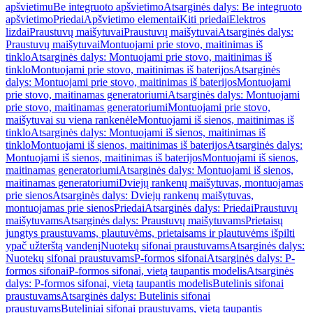
apšvietimu
Be integruoto apšvietimo
Atsarginės dalys: Be integruoto
apšvietimo
Priedai
Apšvietimo elementai
Kiti priedai
Elektros
lizdai
Praustuvų maišytuvai
Praustuvų maišytuvai
Atsarginės dalys:
Praustuvų maišytuvai
Montuojami prie stovo, maitinimas iš
tinklo
Atsarginės dalys: Montuojami prie stovo, maitinimas iš
tinklo
Montuojami prie stovo, maitinimas iš baterijos
Atsarginės
dalys: Montuojami prie stovo, maitinimas iš baterijos
Montuojami
prie stovo, maitinamas generatoriumi
Atsarginės dalys: Montuojami
prie stovo, maitinamas generatoriumi
Montuojami prie stovo,
maišytuvai su viena rankenėle
Montuojami iš sienos, maitinimas iš
tinklo
Atsarginės dalys: Montuojami iš sienos, maitinimas iš
tinklo
Montuojami iš sienos, maitinimas iš baterijos
Atsarginės dalys:
Montuojami iš sienos, maitinimas iš baterijos
Montuojami iš sienos,
maitinamas generatoriumi
Atsarginės dalys: Montuojami iš sienos,
maitinamas generatoriumi
Dviejų rankenų maišytuvas, montuojamas
prie sienos
Atsarginės dalys: Dviejų rankenų maišytuvas,
montuojamas prie sienos
Priedai
Atsarginės dalys: Priedai
Praustuvų
maišytuvams
Atsarginės dalys: Praustuvų maišytuvams
Prietaisų
jungtys praustuvams, plautuvėms, prietaisams ir plautuvėms išpilti
ypač užterštą vandenį
Nuotekų sifonai praustuvams
Atsarginės dalys:
Nuotekų sifonai praustuvams
P-formos sifonai
Atsarginės dalys: P-
formos sifonai
P-formos sifonai, vietą taupantis modelis
Atsarginės
dalys: P-formos sifonai, vietą taupantis modelis
Butelinis sifonai
praustuvams
Atsarginės dalys: Butelinis sifonai
praustuvams
Buteliniai sifonai praustuvams, vietą taupantis