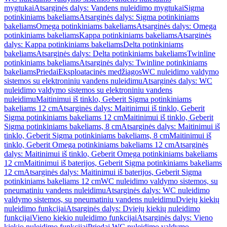
mygtukai
Atsarginės dalys: Vandens nuleidimo mygtukai
Sigma
potinkiniams bakeliams
Atsarginės dalys: Sigma potinkiniams
bakeliams
Omega potinkiniams bakeliams
Atsarginės dalys: Omega
potinkiniams bakeliams
Kappa potinkiniams bakeliams
Atsarginės
dalys: Kappa potinkiniams bakeliams
Delta potinkiniams
bakeliams
Atsarginės dalys: Delta potinkiniams bakeliams
Twinline
potinkiniams bakeliams
Atsarginės dalys: Twinline potinkiniams
bakeliams
Priedai
Eksploatacinės medžiagos
WC nuleidimo valdymo
sistemos su elektroniniu vandens nuleidimu
Atsarginės dalys: WC
nuleidimo valdymo sistemos su elektroniniu vandens
nuleidimu
Maitinimui iš tinklo, Geberit Sigma potinkiniams
bakeliams 12 cm
Atsarginės dalys: Maitinimui iš tinklo, Geberit
Sigma potinkiniams bakeliams 12 cm
Maitinimui iš tinklo, Geberit
Sigma potinkiniams bakeliams, 8 cm
Atsarginės dalys: Maitinimui iš
tinklo, Geberit Sigma potinkiniams bakeliams, 8 cm
Maitinimui iš
tinklo, Geberit Omega potinkiniams bakeliams 12 cm
Atsarginės
dalys: Maitinimui iš tinklo, Geberit Omega potinkiniams bakeliams
12 cm
Maitinimui iš baterijos, Geberit Sigma potinkiniams bakeliams
12 cm
Atsarginės dalys: Maitinimui iš baterijos, Geberit Sigma
potinkiniams bakeliams 12 cm
WC nuleidimo valdymo sistemos, su
pneumatiniu vandens nuleidimu
Atsarginės dalys: WC nuleidimo
valdymo sistemos, su pneumatiniu vandens nuleidimu
Dviejų kiekių
nuleidimo funkcijai
Atsarginės dalys: Dviejų kiekių nuleidimo
funkcijai
Vieno kiekio nuleidimo funkcijai
Atsarginės dalys: Vieno
kiekio nuleidimo funkcijai
Priedai WC nuleidimo valdymo