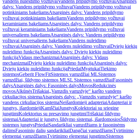
vandens nuleidimo vožtuvai
Vandens pripildymo vožtuvai
Atsarginės
dalys: Vandens pripildymo vožtuvai
Vandens pripildymo vožtuvai
potinkiniams bakeliams
Atsarginės dalys: Vandens pripildymo
vožtuvai potinkiniams bakeliams
Vandens pripildymo vožtuvai
keraminiams bakeliams
Atsarginės dalys: Vandens pripildymo
vožtuvai keraminiams bakeliams
Vandens pripildymo vožtuvai
universaliems bakeliams
Atsarginės dalys: Vandens pripildymo
vožtuvai universaliems bakeliams
Vandens nuleidimo
vožtuvai
Atsarginės dalys: Vandens nuleidimo vožtuvai
Dviejų kiekių
nuleidimo funkcija
Atsarginės dalys: Dviejų kiekių nuleidimo
funkcija
Vidaus mechanizmai
Atsarginės dalys: Vidaus
mechanizmai
Dviejų kiekių nuleidimo funkcija
Atsarginės dalys:
Dviejų kiekių nuleidimo funkcija
Priedai
Mygtukai
Tiekimo
sistemos
Geberit FlowFit
Sistemos vamzdžiai ML
Sistemos
vamzdžiai, šildymo sistemos ML
SL Sistemos vamzdžiai
Fasoninės
dalys
Atsarginės dalys: Fasoninės dalys
Movos
Redukcinės
movos
Alkūnės
Trišakiai
„Vamzdis vamzdyje“ karšto vandens
cirkuliacijos sistema
Atsarginės dalys: „Vamzdis vamzdyje“ karšto
vandens cirkuliacijos sistema
Neišardomieji adapteriai
Adapteriai ir
jungtys, išardomieji
Kamščiai
Jungtys
Kolektoriai su sriegine
jungtimi
Kolektorius su presavimo jungtimi
Trišakiai šildymo
sistemai
Adapteriai ir jungtys šildymo sistemai, išardomosios
Šildymo
sistemos jungtys
Priedai
Sandarikliai vamzdžiams ir fasoninėms
dalims
Fasoninių dalių sandarikliai
Dangčiai vamzdžiams
Tvirtinimo
elementai vamzdžiams
Tvirtinimo elementai jungtims
Sistemos