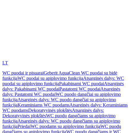
LT
WC puodai ir pisuarai
Geberit AquaClean WC puodai su bidė
funkcija
WC puodai su apiplovimo funkcija
Atsarginės dalys: WC
puodai su apiplovimo funkcija
Pakabinami WC puodai
Atsarginės
dalys: Pakabinami WC puodai
Pastatomi WC puodai
Atsarginės
dalys: Pastatomi WC puodai
WC puodo dangčiai su apiplovimo
funkcija
Atsarginės dalys: WC puodo dangčiai su apiplovimo
funkcija
Keraminiams WC puodams
Atsarginės dalys: Keraminiams
WC puodams
Dekoratyvinės plokštės
Atsarginės dalys:
Dekoratyvinės plokštės
WC puodų dangčiams su apiplovimo
funkcija
Atsarginės dalys: WC puodų dangčiams su apiplovimo
funkcija
Priedai
WC puodams su apiplovimo funkcija
WC puodų
dangčiams su apiplovimo funkcija
WC puodų dangčiams ir WC