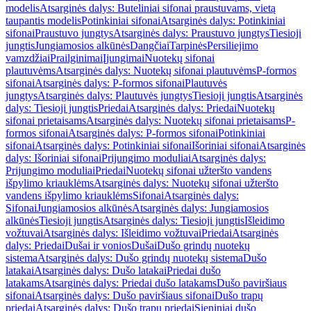
modelis
Atsarginės dalys: Buteliniai sifonai praustuvams, vietą
taupantis modelis
Potinkiniai sifonai
Atsarginės dalys: Potinkiniai
sifonai
Praustuvo jungtys
Atsarginės dalys: Praustuvo jungtys
Tiesioji
jungtis
Jungiamosios alkūnės
Dangčiai
Tarpinės
Persiliejimo
vamzdžiai
Prailginimai
Įjungimai
Nuotekų sifonai
plautuvėms
Atsarginės dalys: Nuotekų sifonai plautuvėms
P-formos
sifonai
Atsarginės dalys: P-formos sifonai
Plautuvės
jungtys
Atsarginės dalys: Plautuvės jungtys
Tiesioji jungtis
Atsarginės
dalys: Tiesioji jungtis
Priedai
Atsarginės dalys: Priedai
Nuotekų
sifonai prietaisams
Atsarginės dalys: Nuotekų sifonai prietaisams
P-
formos sifonai
Atsarginės dalys: P-formos sifonai
Potinkiniai
sifonai
Atsarginės dalys: Potinkiniai sifonai
Išoriniai sifonai
Atsarginės
dalys: Išoriniai sifonai
Prijungimo moduliai
Atsarginės dalys:
Prijungimo moduliai
Priedai
Nuotekų sifonai užteršto vandens
išpylimo kriauklėms
Atsarginės dalys: Nuotekų sifonai užteršto
vandens išpylimo kriauklėms
Sifonai
Atsarginės dalys:
Sifonai
Jungiamosios alkūnės
Atsarginės dalys: Jungiamosios
alkūnės
Tiesioji jungtis
Atsarginės dalys: Tiesioji jungtis
Išleidimo
vožtuvai
Atsarginės dalys: Išleidimo vožtuvai
Priedai
Atsarginės
dalys: Priedai
Dušai ir vonios
Dušai
Dušo grindų nuotekų
sistema
Atsarginės dalys: Dušo grindų nuotekų sistema
Dušo
latakai
Atsarginės dalys: Dušo latakai
Priedai dušo
latakams
Atsarginės dalys: Priedai dušo latakams
Dušo paviršiaus
sifonai
Atsarginės dalys: Dušo paviršiaus sifonai
Dušo trapų
priedai
Atsarginės dalys: Dušo trapų priedai
Sieniniai dušo