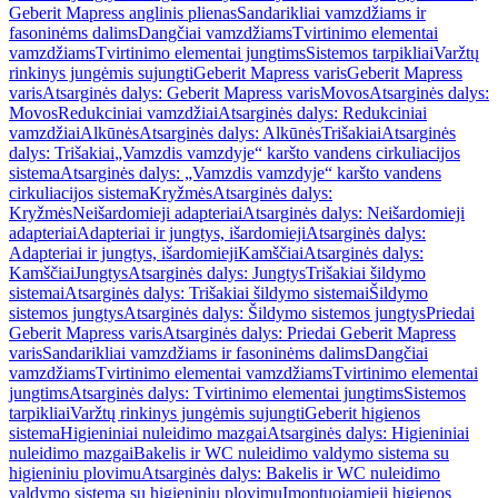
Geberit Mapress anglinis plienas
Sandarikliai vamzdžiams ir
fasoninėms dalims
Dangčiai vamzdžiams
Tvirtinimo elementai
vamzdžiams
Tvirtinimo elementai jungtims
Sistemos tarpikliai
Varžtų
rinkinys jungėmis sujungti
Geberit Mapress varis
Geberit Mapress
varis
Atsarginės dalys: Geberit Mapress varis
Movos
Atsarginės dalys:
Movos
Redukciniai vamzdžiai
Atsarginės dalys: Redukciniai
vamzdžiai
Alkūnės
Atsarginės dalys: Alkūnės
Trišakiai
Atsarginės
dalys: Trišakiai
„Vamzdis vamzdyje“ karšto vandens cirkuliacijos
sistema
Atsarginės dalys: „Vamzdis vamzdyje“ karšto vandens
cirkuliacijos sistema
Kryžmės
Atsarginės dalys:
Kryžmės
Neišardomieji adapteriai
Atsarginės dalys: Neišardomieji
adapteriai
Adapteriai ir jungtys, išardomieji
Atsarginės dalys:
Adapteriai ir jungtys, išardomieji
Kamščiai
Atsarginės dalys:
Kamščiai
Jungtys
Atsarginės dalys: Jungtys
Trišakiai šildymo
sistemai
Atsarginės dalys: Trišakiai šildymo sistemai
Šildymo
sistemos jungtys
Atsarginės dalys: Šildymo sistemos jungtys
Priedai
Geberit Mapress varis
Atsarginės dalys: Priedai Geberit Mapress
varis
Sandarikliai vamzdžiams ir fasoninėms dalims
Dangčiai
vamzdžiams
Tvirtinimo elementai vamzdžiams
Tvirtinimo elementai
jungtims
Atsarginės dalys: Tvirtinimo elementai jungtims
Sistemos
tarpikliai
Varžtų rinkinys jungėmis sujungti
Geberit higienos
sistema
Higieniniai nuleidimo mazgai
Atsarginės dalys: Higieniniai
nuleidimo mazgai
Bakelis ir WC nuleidimo valdymo sistema su
higieniniu plovimu
Atsarginės dalys: Bakelis ir WC nuleidimo
valdymo sistema su higieniniu plovimu
Įmontuojamieji higienos