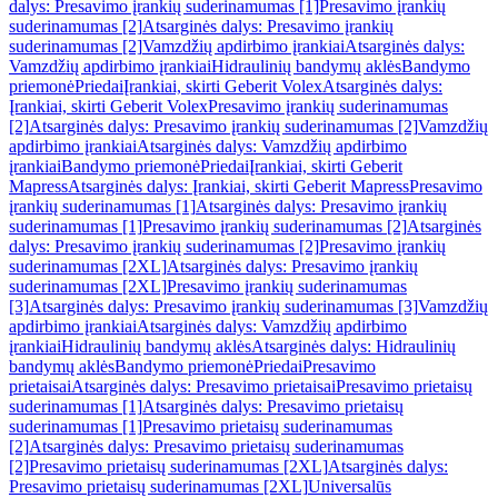
dalys: Presavimo įrankių suderinamumas [1]
Presavimo įrankių
suderinamumas [2]
Atsarginės dalys: Presavimo įrankių
suderinamumas [2]
Vamzdžių apdirbimo įrankiai
Atsarginės dalys:
Vamzdžių apdirbimo įrankiai
Hidraulinių bandymų aklės
Bandymo
priemonė
Priedai
Įrankiai, skirti Geberit Volex
Atsarginės dalys:
Įrankiai, skirti Geberit Volex
Presavimo įrankių suderinamumas
[2]
Atsarginės dalys: Presavimo įrankių suderinamumas [2]
Vamzdžių
apdirbimo įrankiai
Atsarginės dalys: Vamzdžių apdirbimo
įrankiai
Bandymo priemonė
Priedai
Įrankiai, skirti Geberit
Mapress
Atsarginės dalys: Įrankiai, skirti Geberit Mapress
Presavimo
įrankių suderinamumas [1]
Atsarginės dalys: Presavimo įrankių
suderinamumas [1]
Presavimo įrankių suderinamumas [2]
Atsarginės
dalys: Presavimo įrankių suderinamumas [2]
Presavimo įrankių
suderinamumas [2XL]
Atsarginės dalys: Presavimo įrankių
suderinamumas [2XL]
Presavimo įrankių suderinamumas
[3]
Atsarginės dalys: Presavimo įrankių suderinamumas [3]
Vamzdžių
apdirbimo įrankiai
Atsarginės dalys: Vamzdžių apdirbimo
įrankiai
Hidraulinių bandymų aklės
Atsarginės dalys: Hidraulinių
bandymų aklės
Bandymo priemonė
Priedai
Presavimo
prietaisai
Atsarginės dalys: Presavimo prietaisai
Presavimo prietaisų
suderinamumas [1]
Atsarginės dalys: Presavimo prietaisų
suderinamumas [1]
Presavimo prietaisų suderinamumas
[2]
Atsarginės dalys: Presavimo prietaisų suderinamumas
[2]
Presavimo prietaisų suderinamumas [2XL]
Atsarginės dalys:
Presavimo prietaisų suderinamumas [2XL]
Universalūs