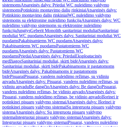
sistemoms
Atsarginės dalys: Priedai WC nuleidimo valdymo
sistemoms
Potinkinio montavimo dalių rinkiniai
Atsarginės dalys:
Potinkinio montavimo dalių rinkiniai
WC nuleidimo valdymo
sistemoms su elektronine nuleidimo funkcija
Atsarginės dalys: WC
nuleidimo valdymo sistemoms su elektronine nuleidimo
funkcija
Jungtys
Geberit Monolith sanitariniai moduliai
Sanitariniai
moduliai WC puodams
Atsarginės dalys: Sanitariniai moduliai WC
puodams
Pakabinamiems WC puodams
Atsarginės dalys:
Pakabinamiems WC puodams
Pastatomiems WC
puodams
Atsarginės dalys: Pastatomiems WC
puodams
Priedai
Atsarginės dalys: Priedai
Eksploatacinės
medžiagos
Sanitariniai moduliai, skirti bidė
Atsarginės dalys:
Sanitariniai moduliai, skirti bidė
Pakabinamoms ir pastatomoms
bidė
Atsarginės dalys: Pakabinamoms ir pastatomoms
bidė
Pisuarai
Pisuarai, vandens nuleidimo režimas, su vidiniu
apvadu
Atsarginės dalys: Pisuarai, vandens nuleidimo režimas, su
vidiniu apvadu
Be dangčio
Atsarginės dalys: Be dangčio
Pisuarai,
vandens nuleidimo režimas, be vidinio apvado
Atsarginės dalys:
Pisuarai, vandens nuleidimo režimas, be vidinio apvado
Išorinei ir
potinkinei pisuarų valdymo sistemai
Atsarginės dalys: Išorinei ir
potinkinei pisuarų valdymo sistemai
Su integruota pisuarų valdymo
sistema
Atsarginės dalys: Su integruota pisuarų valdymo
sistema
Integruotai pisuarų valdymo sistemai
Atsarginės dalys:
Integruotai pisuarų valdymo sistemai
Pisuarai, vandens nuleidimo