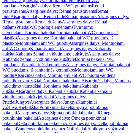
rėmai
Atsarginės dalys: Potinkiniai rėmai
Rėmai WC
puodams
Atsarginės dalys: Rėmai WC puodams
Rėmai
praustuvams
Atsarginės dalys: Rėmai praustuvams
Rėmai
bidė
Atsarginės dalys: Rėmai bidė
Rėmai pisuarams
Atsarginės dalys:
Rėmai pisuarams
Rėmai dušams
Atsarginės dalys: Rėmai
dušams
Priedai
WC puodų elementams
Tvirtinimo
elementams
Išoriniai bakeliai
Išoriniai bakeliai WC puodams, iš
plastiko
Atsarginės dalys: Išoriniai bakeliai WC puodams, iš
plastiko
Montuojami ant WC puodų
Atsarginės dalys: Montuojami
ant WC puodų
Kabantis aukštai
Atsarginės dalys: Kabantis
aukštai
Kabantis žemai ir vidutiniame aukštyje
Atsarginės dalys:
Kabantis žemai ir vidutiniame aukštyje
Išoriniai bakeliai WC
puodams, iš sanitarinės keramikos
Atsarginės dalys: Išoriniai bakeliai
WC puodams, iš sanitarinės keramikos
Montuojami ant WC
puodų
Atsarginės dalys: Montuojami ant WC puodų
Vandens
nuleidimo vamzdžiai išoriniams bakeliams
Atsarginės dalys: Vandens
nuleidimo vamzdžiai išoriniams bakeliams
Kabantis
aukštai
Atsarginės dalys: Kabantis aukštai
Kabantis žemai ir
vidutiniame aukštyje
Priedai
Atsarginės dalys:
Priedai
Jungtys
Atsarginės dalys: Jungtys
Kampiniai
vožtuvai
Riebokšliai
Potinkiniai bakeliai
Sigma potinkiniai
bakeliai
Atsarginės dalys: Sigma potinkiniai bakeliai
Omega
potinkiniai bakeliai
Atsarginės dalys: Omega potinkiniai
bakeliai
Delta potinkiniai bakeliai
Atsarginės dalys: Delta potinkiniai
bakeliai
Vandens nuleidimo vamzdžiai
Priedai
Pripildymo vožtuvai ir