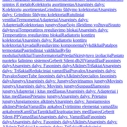
spintos iš metalo
Kolektorių asortimentas
Atsarginės dalys:
Kolektorių asortimentas
Grindinio šildymo kolektoriai
Atsarginės
dalys: Grindinio šildymo kolektoriai
Rutuliniai
ventiliai
Termometrai
Adapteriai
Atsarginės dalys:
Adapteriai
Kolektoriaus jungtys
Sparčiojo išleidimo vožtuvai
Srauto
dalytuvai
Temperatūros reguliavimo blokai
Atsarginės dalys:
Temperatūros reguliavimo blokai
Radiatorių kontūrų
kolektoriai
Atsarginės dalys: Radiatorių kontūrų
kolektoriai
Apvadai
Reguliavimo komponentai
Vykdikliai
Patalpos
termostatai
Pagrindiniai valdikliai
Ryšio
moduliai
Jutikliai
Transformatoriai
Priedai
Skirstytuvo izoliacija
Pastato
nuotekų šalinimo sistemos
Geberit Silent-db20
Vamzdžiai
Fasoninės
dalys
Atsarginės dalys: Fasoninės dalys
Alkūnės
Trišakiai
Atsarginės
dalys: Trišakiai
Redukciniai vamzdžiai
Pravalos
Atsarginės dalys:
Pravalos
SuperTube fasoninės dalys
Alkūnės
Specialios fasoninės
dalys
Jungtys
Atsarginės dalys: Jungtys
Suvirinamos jungtys
Movinės
jungtys
Atsarginės dalys: Movinės jungtys
Suspaudžiamosios
jungtys
Adapteriai į kitas medžiagas
Atsarginės dalys: Adapteriai į
kitas medžiagas
Prietaisų jungtys
Atsarginės dalys: Prietaisų
jungtys
Jungiamosios alkūnės
Atsarginės dalys: Jungiamosios
alkūnės
Priedai
Vamzdžių apkabos
Tvirtinimo elementai vamzdžių
apkaboms
Kamščiai
Tarpikliai
Eksploatacinės medžiagos
Geberit
Silent-PP
Vamzdžiai
Atsarginės dalys: Vamzdžiai
Fasoninės
dalys
Atsarginės dalys: Fasoninės dalys
Alkūnės
Atsarginės dalys:
Alkūnės
Trišakiai
Atsarginės dalys: Trišakiai
Redukciniai