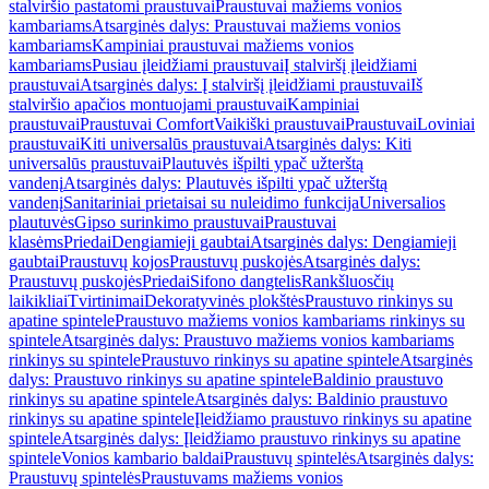
stalviršio pastatomi praustuvai
Praustuvai mažiems vonios
kambariams
Atsarginės dalys: Praustuvai mažiems vonios
kambariams
Kampiniai praustuvai mažiems vonios
kambariams
Pusiau įleidžiami praustuvai
Į stalviršį įleidžiami
praustuvai
Atsarginės dalys: Į stalviršį įleidžiami praustuvai
Iš
stalviršio apačios montuojami praustuvai
Kampiniai
praustuvai
Praustuvai Comfort
Vaikiški praustuvai
Praustuvai
Loviniai
praustuvai
Kiti universalūs praustuvai
Atsarginės dalys: Kiti
universalūs praustuvai
Plautuvės išpilti ypač užterštą
vandenį
Atsarginės dalys: Plautuvės išpilti ypač užterštą
vandenį
Sanitariniai prietaisai su nuleidimo funkcija
Universalios
plautuvės
Gipso surinkimo praustuvai
Praustuvai
klasėms
Priedai
Dengiamieji gaubtai
Atsarginės dalys: Dengiamieji
gaubtai
Praustuvų kojos
Praustuvų puskojės
Atsarginės dalys:
Praustuvų puskojės
Priedai
Sifono dangtelis
Rankšluosčių
laikikliai
Tvirtinimai
Dekoratyvinės plokštės
Praustuvo rinkinys su
apatine spintele
Praustuvo mažiems vonios kambariams rinkinys su
spintele
Atsarginės dalys: Praustuvo mažiems vonios kambariams
rinkinys su spintele
Praustuvo rinkinys su apatine spintele
Atsarginės
dalys: Praustuvo rinkinys su apatine spintele
Baldinio praustuvo
rinkinys su apatine spintele
Atsarginės dalys: Baldinio praustuvo
rinkinys su apatine spintele
Įleidžiamo praustuvo rinkinys su apatine
spintele
Atsarginės dalys: Įleidžiamo praustuvo rinkinys su apatine
spintele
Vonios kambario baldai
Praustuvų spintelės
Atsarginės dalys:
Praustuvų spintelės
Praustuvams mažiems vonios