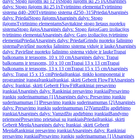
dalys: Stogo įlajoms iki 12 l/s
Stogo įlajoms iki 25 l/s
Atsarginės
dalys: Stogo įlajoms iki 25 l/s
Tvirtinimo elementai
Tvirtinimo
sistema d40–200
Tvirtinimo sistema d250–315
Priedai
Atsarginės
dalys: Priedai
Stogo įlajoms
Atsarginės dalys: Stogo
įlajoms
Tvirtinimo elementams
Savitakinė stogo lietaus nuotekų
sistema
Stogo įlajos
Atsarginės dalys: Stogo įlajos
Garo izoliacijos
tvirtinimo elementai
Atsarginės dalys: Garo izoliacijos tvirtinimo
elementai
Priedai
Atsarginės dalys: Priedai
Grindų nuotekų šalinimo
sistema
Paviršinė nuotekų šalinimo sistema viduje ir lauke
Atsarginės
dalys: Paviršinė nuotekų šalinimo sistema viduje ir lauke
Trapai
balkonams ir terasoms, 10 x 10 cm
Atsarginės dalys: Trapai
balkonams ir terasoms, 10 x 10 cm
Trapai 13 x 13 cm
Trapai
balkonams ir terasoms, 13 x 13 cm
Trapai 15 x 15 cm
Atsarginės
dalys: Trapai 15 x 15 cm
Priedai
Įrankiai, tinklo komponentai ir
programinė įranga
Įrankiai
Įrankiai, skirti Geberit FlowFit
Atsarginės
dalys: Įrankiai, skirti Geberit FlowFit
Rankiniai presavimo
įrankiai
Atsarginės dalys: Rankiniai presavimo įrankiai
Presavimo
įrankių suderinamumas [1]
Atsarginės dalys: Presavimo įrankių
suderinamumas [1]
Presavimo įrankių suderinamumas [2]
Atsarginės
dalys: Presavimo įrankių suderinamumas [2]
Vamzdžių apdirbimo
įrankiai
Atsarginės dalys: Vamzdžių apdirbimo įrankiai
Bandymo
priemonė
Presavimo prietaisai su įrankiais
Priedai
Įrankiai, skirti
Geberit Mepla
Atsarginės dalys: Įrankiai, skirti Geberit
Mepla
Rankiniai presavimo įrankiai
Atsarginės dalys: Rankiniai
presavimo įrankiai
Presavimo įrankių suderinamumas [1]
Atsarginės