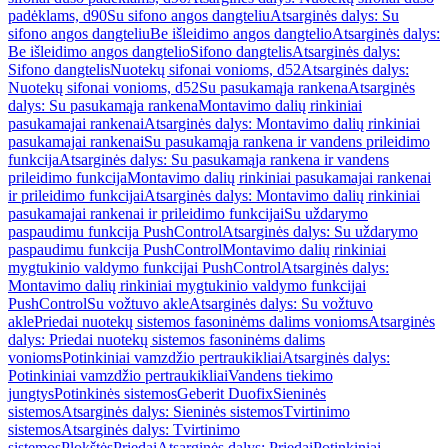
padėklams, d90
Su sifono angos dangteliu
Atsarginės dalys: Su
sifono angos dangteliu
Be išleidimo angos dangtelio
Atsarginės dalys:
Be išleidimo angos dangtelio
Sifono dangtelis
Atsarginės dalys:
Sifono dangtelis
Nuotekų sifonai vonioms, d52
Atsarginės dalys:
Nuotekų sifonai vonioms, d52
Su pasukamąja rankena
Atsarginės
dalys: Su pasukamąja rankena
Montavimo dalių rinkiniai
pasukamajai rankenai
Atsarginės dalys: Montavimo dalių rinkiniai
pasukamajai rankenai
Su pasukamąja rankena ir vandens prileidimo
funkcija
Atsarginės dalys: Su pasukamąja rankena ir vandens
prileidimo funkcija
Montavimo dalių rinkiniai pasukamajai rankenai
ir prileidimo funkcijai
Atsarginės dalys: Montavimo dalių rinkiniai
pasukamajai rankenai ir prileidimo funkcijai
Su uždarymo
paspaudimu funkcija PushControl
Atsarginės dalys: Su uždarymo
paspaudimu funkcija PushControl
Montavimo dalių rinkiniai
mygtukinio valdymo funkcijai PushControl
Atsarginės dalys:
Montavimo dalių rinkiniai mygtukinio valdymo funkcijai
PushControl
Su vožtuvo akle
Atsarginės dalys: Su vožtuvo
akle
Priedai nuotekų sistemos fasoninėms dalims vonioms
Atsarginės
dalys: Priedai nuotekų sistemos fasoninėms dalims
vonioms
Potinkiniai vamzdžio pertraukikliai
Atsarginės dalys:
Potinkiniai vamzdžio pertraukikliai
Vandens tiekimo
jungtys
Potinkinės sistemos
Geberit Duofix
Sieninės
sistemos
Atsarginės dalys: Sieninės sistemos
Tvirtinimo
sistemos
Atsarginės dalys: Tvirtinimo
sistemos
Plokštės
Priedai
Atsarginės dalys: Priedai
Potinkiniai