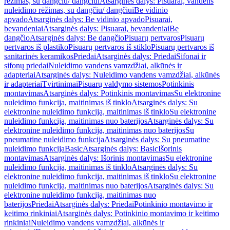
rėžimas, su dangčiu/ dangčiui
Atsarginės dalys: Pisuarai, vandens
nuleidimo rėžimas, su dangčiu/ dangčiui
Be vidinio
apvado
Atsarginės dalys: Be vidinio apvado
Pisuarai,
bevandeniai
Atsarginės dalys: Pisuarai, bevandeniai
Be
dangčio
Atsarginės dalys: Be dangčio
Pisuarų pertvaros
Pisuarų
pertvaros iš plastiko
Pisuarų pertvaros iš stiklo
Pisuarų pertvaros iš
sanitarinės keramikos
Priedai
Atsarginės dalys: Priedai
Sifonai ir
sifonų priedai
Nuleidimo vandens vamzdžiai, alkūnės ir
adapteriai
Atsarginės dalys: Nuleidimo vandens vamzdžiai, alkūnės
ir adapteriai
Tvirtinimai
Pisuarų valdymo sistemos
Potinkinis
montavimas
Atsarginės dalys: Potinkinis montavimas
Su elektronine
nuleidimo funkcija, maitinimas iš tinklo
Atsarginės dalys: Su
elektronine nuleidimo funkcija, maitinimas iš tinklo
Su elektronine
nuleidimo funkcija, maitinimas nuo baterijos
Atsarginės dalys: Su
elektronine nuleidimo funkcija, maitinimas nuo baterijos
Su
pneumatine nuleidimo funkcija
Atsarginės dalys: Su pneumatine
nuleidimo funkcija
Basic
Atsarginės dalys: Basic
Išorinis
montavimas
Atsarginės dalys: Išorinis montavimas
Su elektronine
nuleidimo funkcija, maitinimas iš tinklo
Atsarginės dalys: Su
elektronine nuleidimo funkcija, maitinimas iš tinklo
Su elektronine
nuleidimo funkcija, maitinimas nuo baterijos
Atsarginės dalys: Su
elektronine nuleidimo funkcija, maitinimas nuo
baterijos
Priedai
Atsarginės dalys: Priedai
Potinkinio montavimo ir
keitimo rinkiniai
Atsarginės dalys: Potinkinio montavimo ir keitimo
rinkiniai
Nuleidimo vandens vamzdžiai, alkūnės ir