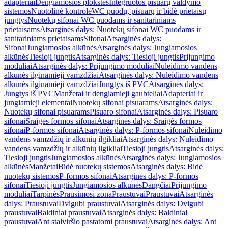
adapteriai
Dengiamosios plokštės
Integruotos pisuarų valdymo
sistemos
Nuotolinė kontrolė
WC puodų, pisuarų ir bidė prietaisų
jungtys
Nuotekų sifonai WC puodams ir sanitariniams
prietaisams
Atsarginės dalys: Nuotekų sifonai WC puodams ir
sanitariniams prietaisams
Sifonai
Atsarginės dalys:
Sifonai
Jungiamosios alkūnės
Atsarginės dalys: Jungiamosios
alkūnės
Tiesioji jungtis
Atsarginės dalys: Tiesioji jungtis
Prijungimo
moduliai
Atsarginės dalys: Prijungimo moduliai
Nuleidimo vandens
alkūnės ilginamieji vamzdžiai
Atsarginės dalys: Nuleidimo vandens
alkūnės ilginamieji vamzdžiai
Jungtys iš PVC
Atsarginės dalys:
Jungtys iš PVC
Manžetai ir dengiamieji gaubteliai
Adapteriai ir
jungiamieji elementai
Nuotekų sifonai pisuarams
Atsarginės dalys:
Nuotekų sifonai pisuarams
Pisuaro sifonai
Atsarginės dalys: Pisuaro
sifonai
Sraigės formos sifonai
Atsarginės dalys: Sraigės formos
sifonai
P-formos sifonai
Atsarginės dalys: P-formos sifonai
Nuleidimo
vandens vamzdžių ir alkūnių ilgikliai
Atsarginės dalys: Nuleidimo
vandens vamzdžių ir alkūnių ilgikliai
Tiesioji jungtis
Atsarginės dalys:
Tiesioji jungtis
Jungiamosios alkūnės
Atsarginės dalys: Jungiamosios
alkūnės
Manžetai
Bidė nuotekų sistemos
Atsarginės dalys: Bidė
nuotekų sistemos
P-formos sifonai
Atsarginės dalys: P-formos
sifonai
Tiesioji jungtis
Jungiamosios alkūnės
Dangčiai
Prijungimo
moduliai
Tarpinės
Prausimosi zona
Praustuvai
Praustuvai
Atsarginės
dalys: Praustuvai
Dvigubi praustuvai
Atsarginės dalys: Dvigubi
praustuvai
Baldiniai praustuvai
Atsarginės dalys: Baldiniai
praustuvai
Ant stalviršio pastatomi praustuvai
Atsarginės dalys: Ant