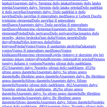
latakai
Atsarginės dalys: Sieniniai dušo latakai
Sieninių dušo latakų
priedai
Atsarginės dalys: Sieninių dušo latakų priedai
Dušo padėklai
ir dušo paviršiai
Atsarginės dalys: Dušo padėklai ir dušo
paviršiai
Dušo paviršiai iš mineralinės medžiagos ir Geberit Duofix
tvirtinimo elementai
Dušo paviršiai iš mineralinės
medžiagos
Atsarginės dalys: Dušo paviršiai iš mineralinės
medžiagos
Montavimo elementai
Atsarginės dalys: Montavimo
elementai
Priedai
Dušo pertvaros
Dušo pertvaros
Stacionarios dušo
sienelės, skirtos beslenksčiam dušui
Vonios sienelės
Dušo
durys
Priedai
Nišos lentynos dušui
Nišos
lentynos
Priedai
Vonios
Vonios iš sanitarinio akrilo
Stačiakampės
vonios
Vonios iš mineralinės medžiagos
Vonios
kūdikiams
Montavimo elementai
Kojelių rinkinys ir skersinių sijų bei
sieninio inkaro rinkinys
Priedai
Remonto rinkiniai
Kiti priedai
Prietaisų
jungtys dušams ir vonioms
Nuotekų sifonai dušo padėklams,
d52
Atsarginės dalys: Nuotekų sifonai dušo padėklams, d52
Su
sifono angos dangteliu
Atsarginės dalys: Su sifono angos
dangteliu
Be išleidimo angos dangtelio
Atsarginės dalys: Be išleidimo
angos dangtelio
Sifono dangtelis
Atsarginės dalys: Sifono
dangtelis
Nuotekų sifonai dušo padėklams, d62
Atsarginės dalys:
Nuotekų sifonai dušo padėklams, d62
Su sifono angos
dangteliu
Atsarginės dalys: Su sifono angos dangteliu
Be išleidimo
angos dangtelio
Atsarginės dalys: Be išleidimo angos
dangtelio
Sifono dangtelis
Atsarginės dalys: Sifono dangtelis
Nuotekų
sifonai dušo padėklams, d90
Atsarginės dalys: Nuotekų sifonai dušo