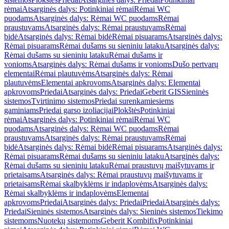
rėmai
Atsarginės dalys: Potinkiniai rėmai
Rėmai WC
puodams
Atsarginės dalys: Rėmai WC puodams
Rėmai
praustuvams
Atsarginės dalys: Rėmai praustuvams
Rėmai
bidė
Atsarginės dalys: Rėmai bidė
Rėmai pisuarams
Atsarginės dalys:
Rėmai pisuarams
Rėmai dušams su sieniniu lataku
Atsarginės dalys:
Rėmai dušams su sieniniu lataku
Rėmai dušams ir
vonioms
Atsarginės dalys: Rėmai dušams ir vonioms
Dušo pertvarų
elementai
Rėmai plautuvėms
Atsarginės dalys: Rėmai
plautuvėms
Elementai apkrovoms
Atsarginės dalys: Elementai
apkrovoms
Priedai
Atsarginės dalys: Priedai
Geberit GIS
Sieninės
sistemos
Tvirtinimo sistemos
Priedai surenkamiesiems
gaminiams
Priedai garso izoliacijai
Plokštės
Potinkiniai
rėmai
Atsarginės dalys: Potinkiniai rėmai
Rėmai WC
puodams
Atsarginės dalys: Rėmai WC puodams
Rėmai
praustuvams
Atsarginės dalys: Rėmai praustuvams
Rėmai
bidė
Atsarginės dalys: Rėmai bidė
Rėmai pisuarams
Atsarginės dalys:
Rėmai pisuarams
Rėmai dušams su sieniniu lataku
Atsarginės dalys:
Rėmai dušams su sieniniu lataku
Rėmai praustuvų maišytuvams ir
prietaisams
Atsarginės dalys: Rėmai praustuvų maišytuvams ir
prietaisams
Rėmai skalbyklėms ir indaplovėms
Atsarginės dalys:
Rėmai skalbyklėms ir indaplovėms
Elementai
apkrovoms
Priedai
Atsarginės dalys: Priedai
Priedai
Atsarginės dalys:
Priedai
Sieninės sistemos
Atsarginės dalys: Sieninės sistemos
Tiekimo
sistemoms
Nuotekų sistemoms
Geberit Kombifix
Potinkiniai