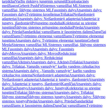
tarpikliai
Varžtų rinkinys jungėmis sujungti
Eksploatacinės
medžiagos
Geberit PushFit
Sistemos vamzdžiai ML
Sistemos
vamzdžiai, šildymo sistemos ML
Fasoninės dalys
Atsarginės dalys:
Fasoninės dalys
Tvirtinimo kronšteinas
Trišakiai
Neišardomieji
adapteriai
Atsarginės dalys: Neišardomieji adapteriai
Adapteriai ir
jungtys, išardomieji
Prijungimo moduliai
Kolektoriai su sriegine
jungtimi
Šildymo sistemos prijungimo moduliai
Priedai
Atsarginės
dalys: Priedai
Sandarikliai vamzdžiams ir fasoninėms dalims
Dangčiai
vamzdžiams
Tvirtinimo elementai vamzdžiams
Tvirtinimo elementai
jungtims
Atsarginės dalys: Tvirtinimo elementai jungtims
Geberit
Mepla
Sistemos vamzdžiai ML
Sistemos vamzdžiai, šildymo sistemos
ML
Fasoninės dalys
Atsarginės dalys: Fasoninės
dalys
Movos
Atsarginės dalys: Movos
Redukciniai
vamzdžiai
Atsarginės dalys: Redukciniai
vamzdžiai
Alkūnės
Atsarginės dalys: Alkūnės
Trišakiai
Atsarginės
dalys: Trišakiai
„Vamzdis vamzdyje“ karšto vandens cirkuliacijos
sistema
Atsarginės dalys: „Vamzdis vamzdyje“ karšto vandens
cirkuliacijos sistema
Neišardomieji adapteriai
Atsarginės dalys:
Neišardomieji adapteriai
Adapteriai ir jungtys, išardomieji
Atsarginės
dalys: Adapteriai ir jungtys, išardomieji
Kamščiai
Atsarginės dalys:
Kamščiai
Jungtys
Atsarginės dalys: Jungtys
Kolektoriai su sriegine
jungtimi
Trišakiai šildymo sistemai
Atsarginės dalys: Trišakiai
šildymo sistemai
Šildymo sistemos jungtys
Atsarginės dalys: Šildymo
sistemos jungtys
Priedai
Atsarginės dalys: Priedai
Sandarikliai
vamzdžiams ir fasoninėms dalims
Dangčiai vamzdžiams
Tvirtinimo