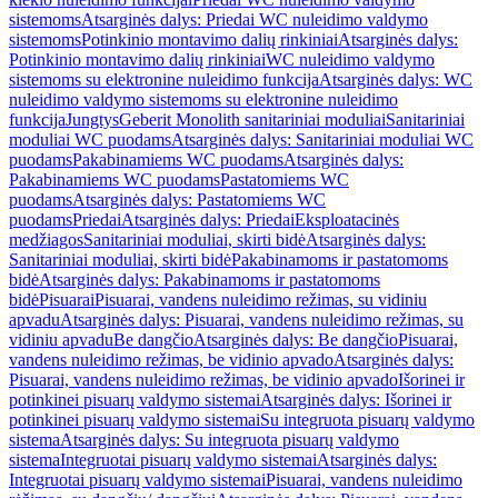
sistemoms
Atsarginės dalys: Priedai WC nuleidimo valdymo
sistemoms
Potinkinio montavimo dalių rinkiniai
Atsarginės dalys:
Potinkinio montavimo dalių rinkiniai
WC nuleidimo valdymo
sistemoms su elektronine nuleidimo funkcija
Atsarginės dalys: WC
nuleidimo valdymo sistemoms su elektronine nuleidimo
funkcija
Jungtys
Geberit Monolith sanitariniai moduliai
Sanitariniai
moduliai WC puodams
Atsarginės dalys: Sanitariniai moduliai WC
puodams
Pakabinamiems WC puodams
Atsarginės dalys:
Pakabinamiems WC puodams
Pastatomiems WC
puodams
Atsarginės dalys: Pastatomiems WC
puodams
Priedai
Atsarginės dalys: Priedai
Eksploatacinės
medžiagos
Sanitariniai moduliai, skirti bidė
Atsarginės dalys:
Sanitariniai moduliai, skirti bidė
Pakabinamoms ir pastatomoms
bidė
Atsarginės dalys: Pakabinamoms ir pastatomoms
bidė
Pisuarai
Pisuarai, vandens nuleidimo režimas, su vidiniu
apvadu
Atsarginės dalys: Pisuarai, vandens nuleidimo režimas, su
vidiniu apvadu
Be dangčio
Atsarginės dalys: Be dangčio
Pisuarai,
vandens nuleidimo režimas, be vidinio apvado
Atsarginės dalys:
Pisuarai, vandens nuleidimo režimas, be vidinio apvado
Išorinei ir
potinkinei pisuarų valdymo sistemai
Atsarginės dalys: Išorinei ir
potinkinei pisuarų valdymo sistemai
Su integruota pisuarų valdymo
sistema
Atsarginės dalys: Su integruota pisuarų valdymo
sistema
Integruotai pisuarų valdymo sistemai
Atsarginės dalys:
Integruotai pisuarų valdymo sistemai
Pisuarai, vandens nuleidimo