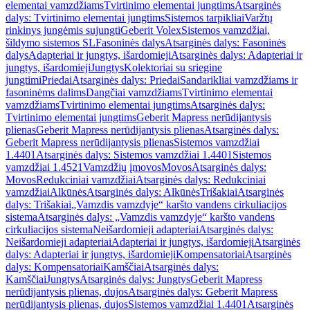
elementai vamzdžiams
Tvirtinimo elementai jungtims
Atsarginės
dalys: Tvirtinimo elementai jungtims
Sistemos tarpikliai
Varžtų
rinkinys jungėmis sujungti
Geberit Volex
Sistemos vamzdžiai,
šildymo sistemos SL
Fasoninės dalys
Atsarginės dalys: Fasoninės
dalys
Adapteriai ir jungtys, išardomieji
Atsarginės dalys: Adapteriai ir
jungtys, išardomieji
Jungtys
Kolektoriai su sriegine
jungtimi
Priedai
Atsarginės dalys: Priedai
Sandarikliai vamzdžiams ir
fasoninėms dalims
Dangčiai vamzdžiams
Tvirtinimo elementai
vamzdžiams
Tvirtinimo elementai jungtims
Atsarginės dalys:
Tvirtinimo elementai jungtims
Geberit Mapress nerūdijantysis
plienas
Geberit Mapress nerūdijantysis plienas
Atsarginės dalys:
Geberit Mapress nerūdijantysis plienas
Sistemos vamzdžiai
1.4401
Atsarginės dalys: Sistemos vamzdžiai 1.4401
Sistemos
vamzdžiai 1.4521
Vamzdžių įmovos
Movos
Atsarginės dalys:
Movos
Redukciniai vamzdžiai
Atsarginės dalys: Redukciniai
vamzdžiai
Alkūnės
Atsarginės dalys: Alkūnės
Trišakiai
Atsarginės
dalys: Trišakiai
„Vamzdis vamzdyje“ karšto vandens cirkuliacijos
sistema
Atsarginės dalys: „Vamzdis vamzdyje“ karšto vandens
cirkuliacijos sistema
Neišardomieji adapteriai
Atsarginės dalys:
Neišardomieji adapteriai
Adapteriai ir jungtys, išardomieji
Atsarginės
dalys: Adapteriai ir jungtys, išardomieji
Kompensatoriai
Atsarginės
dalys: Kompensatoriai
Kamščiai
Atsarginės dalys:
Kamščiai
Jungtys
Atsarginės dalys: Jungtys
Geberit Mapress
nerūdijantysis plienas, dujos
Atsarginės dalys: Geberit Mapress
nerūdijantysis plienas, dujos
Sistemos vamzdžiai 1.4401
Atsarginės