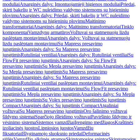
moduliai
Atsarginės dalys: Įmontuojamieji higienos moduliai
Priedai,
skirti bakelių ir WC nuleidimo valdymo sistemoms su higieniniu
plovimu
Atsarginės dalys: Priedai, skirti bakelių ir WC nuleidimo
valdymo sistemoms su higieniniu plovimu
Maitinimo
transformatoriai
Atsarginės dalys: Maitinimo transformatoriai
Tinklo
komponentai
Vamzdynų armatūros
Vožtuvai su statmenuoju lizdu
paslėptam montavimui
Atsarginės dalys: Vožtuvai su statmenuoju
lizdu paslėptam montavimui
Su Mapress presavimo
jungtimis
Atsarginės dalys: Su Mapress presavimo
jungtimis
Rutuliniai ventiliai
Atsarginės dalys: Rutuliniai ventiliai
Su
FlowFit presavimo jungtimis
Atsarginės dalys: Su FlowFit
presavimo jungtimis
Su Mepla presavimo jungtimis
Atsarginės dalys:
Su Mepla presavimo jungtimis
Su Mapress presavimo
jungtimis
Atsarginės dalys: Su Mapress presavimo
jungtimis
Rutuliniai ventiliai paslėptam montavimui
Atsarginės dalys:
Rutuliniai ventiliai paslėptam montavimui
Su FlowFit presavimo
jungtimis
Su Mepla presavimo jungtimis
Atsarginės dalys: Su Mepla
presavimo jungtimis
Su Volex presavimo jungtimis
Su jungtimis
Compact
Atsarginės dalys: Su jungtimis Compact
Atgaliniai
vožtuvai
Su Mapress presavimo jungtimis
Oro šalinimo vožtuvai
šildymo sistemai
Sparčiojo išleidimo vožtuvai
Paviršinio šildymo ir
vėsinimo sistema
Sistemos vamzdžiai
Įrengimo medžiagos
Kraštinės
izoliacinės juostos
Lipniosios juostos
Vamzdžių
fiksatoriai
Išlyginamojo sluoksnio priedai
Deformacinės
siūlės
Vamzdžio alkūnės atramos
Skirstomosios spintos
Skirstomosios