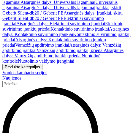
lagaminai
Atsarginės dalys: Universalūs lagaminai
Universalūs
lagaminai
Atsarginės dalys: Universalūs lagaminai
Įrankiai, skirti
Geberit Silent-db20 / Geberit PE
Atsarginės dalys: Įrankiai, skirti
Geberit Silent-db20 / Geberit PE
Elektriniai suvirinimo
įrankiai
Atsarginės dalys: Elektriniai suvirinimo įrankiai
Elektrinių
suvirinimo įrankių priedai
Kontaktinio suvirinimo įrankiai
Atsarginės
dalys: Kontaktinio suvirinimo įrankiai
Kontaktinio suvirinimo įrankių
priedai
Atsarginės dalys: Kontaktinio suvirinimo įrankių
priedai
Vamzdžių apdirbimo įrankiai
Atsarginės dalys: Vamzdžių
apdirbimo įrankiai
Vamzdžių apdirbimo įrankių priedai
Atsarginės
dalys: Vamzdžių apdirbimo įrankių priedai
Nuotolinė
kontrolė
Nuotolinio valdymo įrenginiai
Produkto kategorijos
Vonios kambario serijos
Naujienos