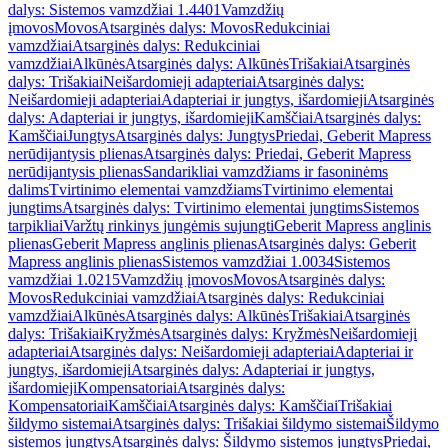
dalys: Sistemos vamzdžiai 1.4401
Vamzdžių
įmovos
Movos
Atsarginės dalys: Movos
Redukciniai
vamzdžiai
Atsarginės dalys: Redukciniai
vamzdžiai
Alkūnės
Atsarginės dalys: Alkūnės
Trišakiai
Atsarginės
dalys: Trišakiai
Neišardomieji adapteriai
Atsarginės dalys:
Neišardomieji adapteriai
Adapteriai ir jungtys, išardomieji
Atsarginės
dalys: Adapteriai ir jungtys, išardomieji
Kamščiai
Atsarginės dalys:
Kamščiai
Jungtys
Atsarginės dalys: Jungtys
Priedai, Geberit Mapress
nerūdijantysis plienas
Atsarginės dalys: Priedai, Geberit Mapress
nerūdijantysis plienas
Sandarikliai vamzdžiams ir fasoninėms
dalims
Tvirtinimo elementai vamzdžiams
Tvirtinimo elementai
jungtims
Atsarginės dalys: Tvirtinimo elementai jungtims
Sistemos
tarpikliai
Varžtų rinkinys jungėmis sujungti
Geberit Mapress anglinis
plienas
Geberit Mapress anglinis plienas
Atsarginės dalys: Geberit
Mapress anglinis plienas
Sistemos vamzdžiai 1.0034
Sistemos
vamzdžiai 1.0215
Vamzdžių įmovos
Movos
Atsarginės dalys:
Movos
Redukciniai vamzdžiai
Atsarginės dalys: Redukciniai
vamzdžiai
Alkūnės
Atsarginės dalys: Alkūnės
Trišakiai
Atsarginės
dalys: Trišakiai
Kryžmės
Atsarginės dalys: Kryžmės
Neišardomieji
adapteriai
Atsarginės dalys: Neišardomieji adapteriai
Adapteriai ir
jungtys, išardomieji
Atsarginės dalys: Adapteriai ir jungtys,
išardomieji
Kompensatoriai
Atsarginės dalys:
Kompensatoriai
Kamščiai
Atsarginės dalys: Kamščiai
Trišakiai
šildymo sistemai
Atsarginės dalys: Trišakiai šildymo sistemai
Šildymo
sistemos jungtys
Atsarginės dalys: Šildymo sistemos jungtys
Priedai,