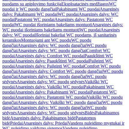
puodams su apiplovimo funkcija
Eksploatacinės medžiagos
WC
puodai ir WC puodų dangčiai
Pakabinami WC puodai
Atsarginės
dalys: Pakabinami WC puodai
WC puodai
Atsarginės dalys: WC
puodai
Pastatomi WC puodai
Atsarginės dalys: Pastatomi WC
puodai
WC puodai išoriniams bakeliams montuoti
Atsarginės dalys:
WC puodai išoriniams bakeliams montuoti
WC puodai
Atsarginės
dalys: WC puodai
Išoriniai bakeliai WC puodams, iš sanitarinės
keramikos
Montuojami ant WC puodų
WC puodų
dangčiai
Atsarginės dalys: WC puodų dangčiai
WC puodų
dangčiai
Atsarginės dalys: WC puodų dangčiai
Comfort WC
puodai
Atsarginės dalys: Comfort WC puodai
Paaukštinti WC
puodai
Atsarginės dalys: Paaukštinti WC puodai
Pailginti WC
puodai
Atsarginės dalys: Pailginti WC puodai
Comfort WC puodų
dangčiai
Atsarginės dalys: Comfort WC puodų dangčiai
WC puodų
dangčiai
Atsarginės dalys: WC puodų dangčiai
WC puodų
sėdynės
Atsarginės dalys: WC puodų sėdynės
Vaikiški WC
puodai
Atsarginės dalys: Vaikiški WC puodai
Pakabinami WC
puodai
Atsarginės dalys: Pakabinami WC puodai
Pastatomi WC
puodai
Atsarginės dalys: Pastatomi WC puodai
Vaikiški WC puodų
dangčiai
Atsarginės dalys: Vaikiški WC puodų dangčiai
WC puodų
dangčiai
Atsarginės dalys: WC puodų dangčiai
WC puodų
sėdynės
Atsarginės dalys: WC puodų sėdynės
Bidės
Pakabinamos
bidė
Atsarginės dalys: Pakabinamos bidė
Pastatomos
bidė
Priedai
Atsarginės dalys: Priedai
Vandens nuleidimo mygtukai ir
WC nuleidimo valdymo sistemos
Vandens nuleidimo