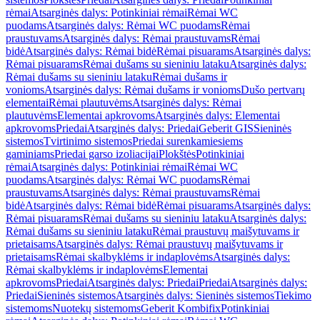
rėmai
Atsarginės dalys: Potinkiniai rėmai
Rėmai WC
puodams
Atsarginės dalys: Rėmai WC puodams
Rėmai
praustuvams
Atsarginės dalys: Rėmai praustuvams
Rėmai
bidė
Atsarginės dalys: Rėmai bidė
Rėmai pisuarams
Atsarginės dalys:
Rėmai pisuarams
Rėmai dušams su sieniniu lataku
Atsarginės dalys:
Rėmai dušams su sieniniu lataku
Rėmai dušams ir
vonioms
Atsarginės dalys: Rėmai dušams ir vonioms
Dušo pertvarų
elementai
Rėmai plautuvėms
Atsarginės dalys: Rėmai
plautuvėms
Elementai apkrovoms
Atsarginės dalys: Elementai
apkrovoms
Priedai
Atsarginės dalys: Priedai
Geberit GIS
Sieninės
sistemos
Tvirtinimo sistemos
Priedai surenkamiesiems
gaminiams
Priedai garso izoliacijai
Plokštės
Potinkiniai
rėmai
Atsarginės dalys: Potinkiniai rėmai
Rėmai WC
puodams
Atsarginės dalys: Rėmai WC puodams
Rėmai
praustuvams
Atsarginės dalys: Rėmai praustuvams
Rėmai
bidė
Atsarginės dalys: Rėmai bidė
Rėmai pisuarams
Atsarginės dalys:
Rėmai pisuarams
Rėmai dušams su sieniniu lataku
Atsarginės dalys:
Rėmai dušams su sieniniu lataku
Rėmai praustuvų maišytuvams ir
prietaisams
Atsarginės dalys: Rėmai praustuvų maišytuvams ir
prietaisams
Rėmai skalbyklėms ir indaplovėms
Atsarginės dalys:
Rėmai skalbyklėms ir indaplovėms
Elementai
apkrovoms
Priedai
Atsarginės dalys: Priedai
Priedai
Atsarginės dalys:
Priedai
Sieninės sistemos
Atsarginės dalys: Sieninės sistemos
Tiekimo
sistemoms
Nuotekų sistemoms
Geberit Kombifix
Potinkiniai