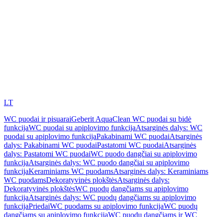
LT
WC puodai ir pisuarai
Geberit AquaClean WC puodai su bidė
funkcija
WC puodai su apiplovimo funkcija
Atsarginės dalys: WC
puodai su apiplovimo funkcija
Pakabinami WC puodai
Atsarginės
dalys: Pakabinami WC puodai
Pastatomi WC puodai
Atsarginės
dalys: Pastatomi WC puodai
WC puodo dangčiai su apiplovimo
funkcija
Atsarginės dalys: WC puodo dangčiai su apiplovimo
funkcija
Keraminiams WC puodams
Atsarginės dalys: Keraminiams
WC puodams
Dekoratyvinės plokštės
Atsarginės dalys:
Dekoratyvinės plokštės
WC puodų dangčiams su apiplovimo
funkcija
Atsarginės dalys: WC puodų dangčiams su apiplovimo
funkcija
Priedai
WC puodams su apiplovimo funkcija
WC puodų
dangčiams su apiplovimo funkcija
WC puodų dangčiams ir WC