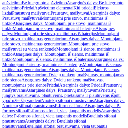
apšvietimu
Be integruoto apšvietimo
Atsarginės dalys: Be integruoto
apšvietimo
Priedai
Apšvietimo elementai
Kiti priedai
Elektros
lizdai
Praustuvų maišytuvai
Praustuvų maišytuvai
Atsarginės dalys:
Praustuvų maišytuvai
Montuojami prie stovo, maitinimas iš
tinklo
Atsarginės dalys: Montuojami prie stovo, maitinimas iš
tinklo
Montuojami prie stovo, maitinimas iš baterijos
Atsarginės
dalys: Montuojami prie stovo, maitinimas iš baterijos
Montuojami
prie stovo, maitinamas generatoriumi
Atsarginės dalys: Montuojami
prie stovo, maitinamas generatoriumi
Montuojami prie stovo,
maišytuvai su viena rankenėle
Montuojami iš sienos, maitinimas iš
tinklo
Atsarginės dalys: Montuojami iš sienos, maitinimas iš
tinklo
Montuojami iš sienos, maitinimas iš baterijos
Atsarginės dalys:
Montuojami iš sienos, maitinimas iš baterijos
Montuojami iš sienos,
maitinamas generatoriumi
Atsarginės dalys: Montuojami iš sienos,
maitinamas generatoriumi
Dviejų rankenų maišytuvas, montuojamas
prie sienos
Atsarginės dalys: Dviejų rankenų maišytuvas,
montuojamas prie sienos
Priedai
Atsarginės dalys: Priedai
Praustuvų
maišytuvams
Atsarginės dalys: Praustuvų maišytuvams
Prietaisų
jungtys praustuvams, plautuvėms, prietaisams ir plautuvėms išpilti
ypač užterštą vandenį
Nuotekų sifonai praustuvams
Atsarginės dalys:
Nuotekų sifonai praustuvams
P-formos sifonai
Atsarginės dalys: P-
formos sifonai
P-formos sifonai, vietą taupantis modelis
Atsarginės
dalys: P-formos sifonai, vietą taupantis modelis
Butelinis sifonai
praustuvams
Atsarginės dalys: Butelinis sifonai
praustuvams
Buteliniai sifonai praustuvams, vietą taupantis