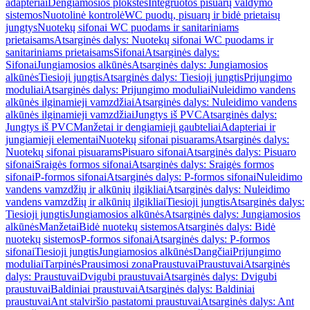
adapteriai
Dengiamosios plokštės
Integruotos pisuarų valdymo
sistemos
Nuotolinė kontrolė
WC puodų, pisuarų ir bidė prietaisų
jungtys
Nuotekų sifonai WC puodams ir sanitariniams
prietaisams
Atsarginės dalys: Nuotekų sifonai WC puodams ir
sanitariniams prietaisams
Sifonai
Atsarginės dalys:
Sifonai
Jungiamosios alkūnės
Atsarginės dalys: Jungiamosios
alkūnės
Tiesioji jungtis
Atsarginės dalys: Tiesioji jungtis
Prijungimo
moduliai
Atsarginės dalys: Prijungimo moduliai
Nuleidimo vandens
alkūnės ilginamieji vamzdžiai
Atsarginės dalys: Nuleidimo vandens
alkūnės ilginamieji vamzdžiai
Jungtys iš PVC
Atsarginės dalys:
Jungtys iš PVC
Manžetai ir dengiamieji gaubteliai
Adapteriai ir
jungiamieji elementai
Nuotekų sifonai pisuarams
Atsarginės dalys:
Nuotekų sifonai pisuarams
Pisuaro sifonai
Atsarginės dalys: Pisuaro
sifonai
Sraigės formos sifonai
Atsarginės dalys: Sraigės formos
sifonai
P-formos sifonai
Atsarginės dalys: P-formos sifonai
Nuleidimo
vandens vamzdžių ir alkūnių ilgikliai
Atsarginės dalys: Nuleidimo
vandens vamzdžių ir alkūnių ilgikliai
Tiesioji jungtis
Atsarginės dalys:
Tiesioji jungtis
Jungiamosios alkūnės
Atsarginės dalys: Jungiamosios
alkūnės
Manžetai
Bidė nuotekų sistemos
Atsarginės dalys: Bidė
nuotekų sistemos
P-formos sifonai
Atsarginės dalys: P-formos
sifonai
Tiesioji jungtis
Jungiamosios alkūnės
Dangčiai
Prijungimo
moduliai
Tarpinės
Prausimosi zona
Praustuvai
Praustuvai
Atsarginės
dalys: Praustuvai
Dvigubi praustuvai
Atsarginės dalys: Dvigubi
praustuvai
Baldiniai praustuvai
Atsarginės dalys: Baldiniai
praustuvai
Ant stalviršio pastatomi praustuvai
Atsarginės dalys: Ant