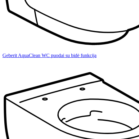
Geberit AquaClean WC puodai su bidė funkcija