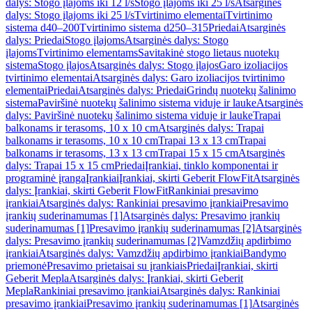
dalys: Stogo įlajoms iki 12 l/s
Stogo įlajoms iki 25 l/s
Atsarginės
dalys: Stogo įlajoms iki 25 l/s
Tvirtinimo elementai
Tvirtinimo
sistema d40–200
Tvirtinimo sistema d250–315
Priedai
Atsarginės
dalys: Priedai
Stogo įlajoms
Atsarginės dalys: Stogo
įlajoms
Tvirtinimo elementams
Savitakinė stogo lietaus nuotekų
sistema
Stogo įlajos
Atsarginės dalys: Stogo įlajos
Garo izoliacijos
tvirtinimo elementai
Atsarginės dalys: Garo izoliacijos tvirtinimo
elementai
Priedai
Atsarginės dalys: Priedai
Grindų nuotekų šalinimo
sistema
Paviršinė nuotekų šalinimo sistema viduje ir lauke
Atsarginės
dalys: Paviršinė nuotekų šalinimo sistema viduje ir lauke
Trapai
balkonams ir terasoms, 10 x 10 cm
Atsarginės dalys: Trapai
balkonams ir terasoms, 10 x 10 cm
Trapai 13 x 13 cm
Trapai
balkonams ir terasoms, 13 x 13 cm
Trapai 15 x 15 cm
Atsarginės
dalys: Trapai 15 x 15 cm
Priedai
Įrankiai, tinklo komponentai ir
programinė įranga
Įrankiai
Įrankiai, skirti Geberit FlowFit
Atsarginės
dalys: Įrankiai, skirti Geberit FlowFit
Rankiniai presavimo
įrankiai
Atsarginės dalys: Rankiniai presavimo įrankiai
Presavimo
įrankių suderinamumas [1]
Atsarginės dalys: Presavimo įrankių
suderinamumas [1]
Presavimo įrankių suderinamumas [2]
Atsarginės
dalys: Presavimo įrankių suderinamumas [2]
Vamzdžių apdirbimo
įrankiai
Atsarginės dalys: Vamzdžių apdirbimo įrankiai
Bandymo
priemonė
Presavimo prietaisai su įrankiais
Priedai
Įrankiai, skirti
Geberit Mepla
Atsarginės dalys: Įrankiai, skirti Geberit
Mepla
Rankiniai presavimo įrankiai
Atsarginės dalys: Rankiniai
presavimo įrankiai
Presavimo įrankių suderinamumas [1]
Atsarginės