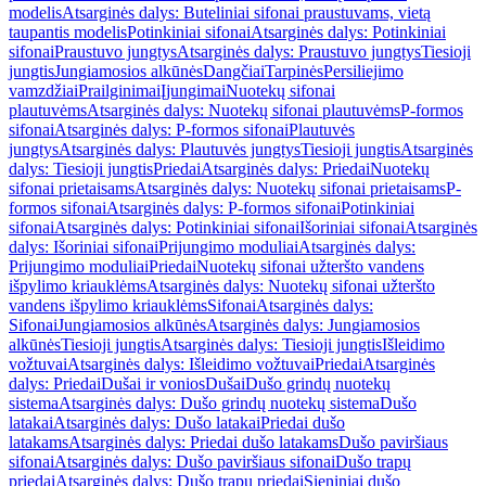
modelis
Atsarginės dalys: Buteliniai sifonai praustuvams, vietą
taupantis modelis
Potinkiniai sifonai
Atsarginės dalys: Potinkiniai
sifonai
Praustuvo jungtys
Atsarginės dalys: Praustuvo jungtys
Tiesioji
jungtis
Jungiamosios alkūnės
Dangčiai
Tarpinės
Persiliejimo
vamzdžiai
Prailginimai
Įjungimai
Nuotekų sifonai
plautuvėms
Atsarginės dalys: Nuotekų sifonai plautuvėms
P-formos
sifonai
Atsarginės dalys: P-formos sifonai
Plautuvės
jungtys
Atsarginės dalys: Plautuvės jungtys
Tiesioji jungtis
Atsarginės
dalys: Tiesioji jungtis
Priedai
Atsarginės dalys: Priedai
Nuotekų
sifonai prietaisams
Atsarginės dalys: Nuotekų sifonai prietaisams
P-
formos sifonai
Atsarginės dalys: P-formos sifonai
Potinkiniai
sifonai
Atsarginės dalys: Potinkiniai sifonai
Išoriniai sifonai
Atsarginės
dalys: Išoriniai sifonai
Prijungimo moduliai
Atsarginės dalys:
Prijungimo moduliai
Priedai
Nuotekų sifonai užteršto vandens
išpylimo kriauklėms
Atsarginės dalys: Nuotekų sifonai užteršto
vandens išpylimo kriauklėms
Sifonai
Atsarginės dalys:
Sifonai
Jungiamosios alkūnės
Atsarginės dalys: Jungiamosios
alkūnės
Tiesioji jungtis
Atsarginės dalys: Tiesioji jungtis
Išleidimo
vožtuvai
Atsarginės dalys: Išleidimo vožtuvai
Priedai
Atsarginės
dalys: Priedai
Dušai ir vonios
Dušai
Dušo grindų nuotekų
sistema
Atsarginės dalys: Dušo grindų nuotekų sistema
Dušo
latakai
Atsarginės dalys: Dušo latakai
Priedai dušo
latakams
Atsarginės dalys: Priedai dušo latakams
Dušo paviršiaus
sifonai
Atsarginės dalys: Dušo paviršiaus sifonai
Dušo trapų
priedai
Atsarginės dalys: Dušo trapų priedai
Sieniniai dušo