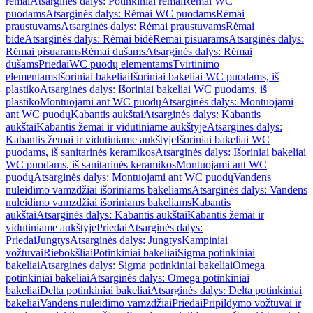
rėmai
Atsarginės dalys: Potinkiniai rėmai
Rėmai WC
puodams
Atsarginės dalys: Rėmai WC puodams
Rėmai
praustuvams
Atsarginės dalys: Rėmai praustuvams
Rėmai
bidė
Atsarginės dalys: Rėmai bidė
Rėmai pisuarams
Atsarginės dalys:
Rėmai pisuarams
Rėmai dušams
Atsarginės dalys: Rėmai
dušams
Priedai
WC puodų elementams
Tvirtinimo
elementams
Išoriniai bakeliai
Išoriniai bakeliai WC puodams, iš
plastiko
Atsarginės dalys: Išoriniai bakeliai WC puodams, iš
plastiko
Montuojami ant WC puodų
Atsarginės dalys: Montuojami
ant WC puodų
Kabantis aukštai
Atsarginės dalys: Kabantis
aukštai
Kabantis žemai ir vidutiniame aukštyje
Atsarginės dalys:
Kabantis žemai ir vidutiniame aukštyje
Išoriniai bakeliai WC
puodams, iš sanitarinės keramikos
Atsarginės dalys: Išoriniai bakeliai
WC puodams, iš sanitarinės keramikos
Montuojami ant WC
puodų
Atsarginės dalys: Montuojami ant WC puodų
Vandens
nuleidimo vamzdžiai išoriniams bakeliams
Atsarginės dalys: Vandens
nuleidimo vamzdžiai išoriniams bakeliams
Kabantis
aukštai
Atsarginės dalys: Kabantis aukštai
Kabantis žemai ir
vidutiniame aukštyje
Priedai
Atsarginės dalys:
Priedai
Jungtys
Atsarginės dalys: Jungtys
Kampiniai
vožtuvai
Riebokšliai
Potinkiniai bakeliai
Sigma potinkiniai
bakeliai
Atsarginės dalys: Sigma potinkiniai bakeliai
Omega
potinkiniai bakeliai
Atsarginės dalys: Omega potinkiniai
bakeliai
Delta potinkiniai bakeliai
Atsarginės dalys: Delta potinkiniai
bakeliai
Vandens nuleidimo vamzdžiai
Priedai
Pripildymo vožtuvai ir