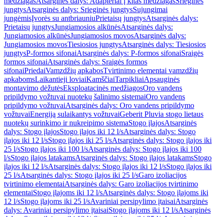
medžiagas
Atsarginės dalys: Adapteriai į kitas medžiagas
Srieginės
jungtys
Atsarginės dalys: Srieginės jungtys
Sujungimai
jungėmis
Įvorės su antbriauniu
Prietaisų jungtys
Atsarginės dalys:
Prietaisų jungtys
Jungiamosios alkūnės
Atsarginės dalys:
Jungiamosios alkūnės
Jungiamosios movos
Atsarginės dalys:
Jungiamosios movos
Tiesiosios jungtys
Atsarginės dalys: Tiesiosios
jungtys
P-formos sifonai
Atsarginės dalys: P-formos sifonai
Sraigės
formos sifonai
Atsarginės dalys: Sraigės formos
sifonai
Priedai
Vamzdžių apkabos
Tvirtinimo elementai vamzdžių
apkaboms
Laikantieji loviai
Kamščiai
Tarpikliai
Apsauginės
montavimo dėžutės
Eksploatacinės medžiagos
Oro vandens
pripildymo vožtuvai nuotekų šalinimo sistemai
Oro vandens
pripildymo vožtuvai
Atsarginės dalys: Oro vandens pripildymo
vožtuvai
Energiją sulaikantys vožtuvai
Geberit Pluvia stogo lietaus
nuotekų surinkimo ir nukreipimo sistema
Stogo įlajos
Atsarginės
dalys: Stogo įlajos
Stogo įlajos iki 12 l/s
Atsarginės dalys: Stogo
įlajos iki 12 l/s
Stogo įlajos iki 25 l/s
Atsarginės dalys: Stogo įlajos iki
25 l/s
Stogo įlajos iki 100 l/s
Atsarginės dalys: Stogo įlajos iki 100
l/s
Stogo įlajos latakams
Atsarginės dalys: Stogo įlajos latakams
Stogo
įlajos iki 12 l/s
Atsarginės dalys: Stogo įlajos iki 12 l/s
Stogo įlajos iki
25 l/s
Atsarginės dalys: Stogo įlajos iki 25 l/s
Garo izoliacijos
tvirtinimo elementai
Atsarginės dalys: Garo izoliacijos tvirtinimo
elementai
Stogo įlajoms iki 12 l/s
Atsarginės dalys: Stogo įlajoms iki
12 l/s
Stogo įlajoms iki 25 l/s
Avariniai persipylimo įtaisai
Atsarginės
dalys: Avariniai persipylimo įtaisai
Stogo įlajoms iki 12 l/s
Atsarginės