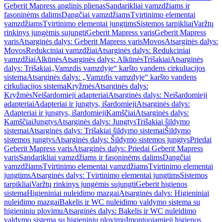
Geberit Mapress anglinis plienas
Sandarikliai vamzdžiams ir
fasoninėms dalims
Dangčiai vamzdžiams
Tvirtinimo elementai
vamzdžiams
Tvirtinimo elementai jungtims
Sistemos tarpikliai
Varžtų
rinkinys jungėmis sujungti
Geberit Mapress varis
Geberit Mapress
varis
Atsarginės dalys: Geberit Mapress varis
Movos
Atsarginės dalys:
Movos
Redukciniai vamzdžiai
Atsarginės dalys: Redukciniai
vamzdžiai
Alkūnės
Atsarginės dalys: Alkūnės
Trišakiai
Atsarginės
dalys: Trišakiai
„Vamzdis vamzdyje“ karšto vandens cirkuliacijos
sistema
Atsarginės dalys: „Vamzdis vamzdyje“ karšto vandens
cirkuliacijos sistema
Kryžmės
Atsarginės dalys:
Kryžmės
Neišardomieji adapteriai
Atsarginės dalys: Neišardomieji
adapteriai
Adapteriai ir jungtys, išardomieji
Atsarginės dalys:
Adapteriai ir jungtys, išardomieji
Kamščiai
Atsarginės dalys:
Kamščiai
Jungtys
Atsarginės dalys: Jungtys
Trišakiai šildymo
sistemai
Atsarginės dalys: Trišakiai šildymo sistemai
Šildymo
sistemos jungtys
Atsarginės dalys: Šildymo sistemos jungtys
Priedai
Geberit Mapress varis
Atsarginės dalys: Priedai Geberit Mapress
varis
Sandarikliai vamzdžiams ir fasoninėms dalims
Dangčiai
vamzdžiams
Tvirtinimo elementai vamzdžiams
Tvirtinimo elementai
jungtims
Atsarginės dalys: Tvirtinimo elementai jungtims
Sistemos
tarpikliai
Varžtų rinkinys jungėmis sujungti
Geberit higienos
sistema
Higieniniai nuleidimo mazgai
Atsarginės dalys: Higieniniai
nuleidimo mazgai
Bakelis ir WC nuleidimo valdymo sistema su
higieniniu plovimu
Atsarginės dalys: Bakelis ir WC nuleidimo
valdymo sistema su higieniniu plovimu
Įmontuojamieji higienos