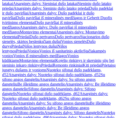
latakai
Atsarginės dalys: Sieniniai dušo latakai
Sieninių dušo latakų
priedai
Atsarginės dalys: Sieninių dušo latakų priedai
Dušo padėklai
ir dušo paviršiai
Atsarginės dalys: Dušo padėklai ir dušo
paviršiai
Dušo paviršiai iš mineralinės medžiagos ir Geberit Duofix
tvirtinimo elementai
Dušo paviršiai iš mineralinės
medžiagos
Atsarginės dalys: Dušo paviršiai iš mineralinės
medžiagos
Montavimo elementai
Atsarginės dalys: Montavimo
elementai
Priedai
Dušo pertvaros
Dušo pertvaros
Stacionarios dušo
sienelės, skirtos beslenksčiam dušui
Vonios sienelės
Dušo
durys
Priedai
Nišos lentynos dušui
Nišos
lentynos
Priedai
Vonios
Vonios iš sanitarinio akrilo
Stačiakampės
vonios
Vonios iš mineralinės medžiagos
Vonios
kūdikiams
Montavimo elementai
Kojelių rinkinys ir skersinių sijų bei
sieninio inkaro rinkinys
Priedai
Remonto rinkiniai
Kiti priedai
Prietaisų
jungtys dušams ir vonioms
Nuotekų sifonai dušo padėklams,
d52
Atsarginės dalys: Nuotekų sifonai dušo padėklams, d52
Su
sifono angos dangteliu
Atsarginės dalys: Su sifono angos
dangteliu
Be išleidimo angos dangtelio
Atsarginės dalys: Be išleidimo
angos dangtelio
Sifono dangtelis
Atsarginės dalys: Sifono
dangtelis
Nuotekų sifonai dušo padėklams, d62
Atsarginės dalys:
Nuotekų sifonai dušo padėklams, d62
Su sifono angos
dangteliu
Atsarginės dalys: Su sifono angos dangteliu
Be išleidimo
angos dangtelio
Atsarginės dalys: Be išleidimo angos
dangtelio
Sifono dangtelis
Atsarginės dalys: Sifono dangtelis
Nuotekų
sifonai dušo padėklams, d90
Atsarginės dalys: Nuotekų sifonai dušo