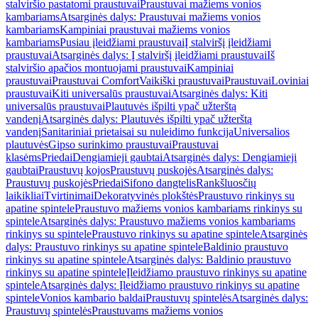
stalviršio pastatomi praustuvai
Praustuvai mažiems vonios
kambariams
Atsarginės dalys: Praustuvai mažiems vonios
kambariams
Kampiniai praustuvai mažiems vonios
kambariams
Pusiau įleidžiami praustuvai
Į stalviršį įleidžiami
praustuvai
Atsarginės dalys: Į stalviršį įleidžiami praustuvai
Iš
stalviršio apačios montuojami praustuvai
Kampiniai
praustuvai
Praustuvai Comfort
Vaikiški praustuvai
Praustuvai
Loviniai
praustuvai
Kiti universalūs praustuvai
Atsarginės dalys: Kiti
universalūs praustuvai
Plautuvės išpilti ypač užterštą
vandenį
Atsarginės dalys: Plautuvės išpilti ypač užterštą
vandenį
Sanitariniai prietaisai su nuleidimo funkcija
Universalios
plautuvės
Gipso surinkimo praustuvai
Praustuvai
klasėms
Priedai
Dengiamieji gaubtai
Atsarginės dalys: Dengiamieji
gaubtai
Praustuvų kojos
Praustuvų puskojės
Atsarginės dalys:
Praustuvų puskojės
Priedai
Sifono dangtelis
Rankšluosčių
laikikliai
Tvirtinimai
Dekoratyvinės plokštės
Praustuvo rinkinys su
apatine spintele
Praustuvo mažiems vonios kambariams rinkinys su
spintele
Atsarginės dalys: Praustuvo mažiems vonios kambariams
rinkinys su spintele
Praustuvo rinkinys su apatine spintele
Atsarginės
dalys: Praustuvo rinkinys su apatine spintele
Baldinio praustuvo
rinkinys su apatine spintele
Atsarginės dalys: Baldinio praustuvo
rinkinys su apatine spintele
Įleidžiamo praustuvo rinkinys su apatine
spintele
Atsarginės dalys: Įleidžiamo praustuvo rinkinys su apatine
spintele
Vonios kambario baldai
Praustuvų spintelės
Atsarginės dalys:
Praustuvų spintelės
Praustuvams mažiems vonios