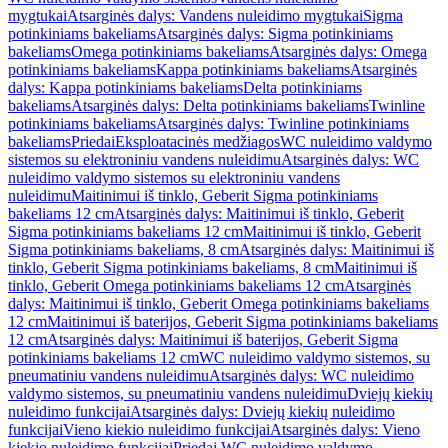
mygtukai
Atsarginės dalys: Vandens nuleidimo mygtukai
Sigma
potinkiniams bakeliams
Atsarginės dalys: Sigma potinkiniams
bakeliams
Omega potinkiniams bakeliams
Atsarginės dalys: Omega
potinkiniams bakeliams
Kappa potinkiniams bakeliams
Atsarginės
dalys: Kappa potinkiniams bakeliams
Delta potinkiniams
bakeliams
Atsarginės dalys: Delta potinkiniams bakeliams
Twinline
potinkiniams bakeliams
Atsarginės dalys: Twinline potinkiniams
bakeliams
Priedai
Eksploatacinės medžiagos
WC nuleidimo valdymo
sistemos su elektroniniu vandens nuleidimu
Atsarginės dalys: WC
nuleidimo valdymo sistemos su elektroniniu vandens
nuleidimu
Maitinimui iš tinklo, Geberit Sigma potinkiniams
bakeliams 12 cm
Atsarginės dalys: Maitinimui iš tinklo, Geberit
Sigma potinkiniams bakeliams 12 cm
Maitinimui iš tinklo, Geberit
Sigma potinkiniams bakeliams, 8 cm
Atsarginės dalys: Maitinimui iš
tinklo, Geberit Sigma potinkiniams bakeliams, 8 cm
Maitinimui iš
tinklo, Geberit Omega potinkiniams bakeliams 12 cm
Atsarginės
dalys: Maitinimui iš tinklo, Geberit Omega potinkiniams bakeliams
12 cm
Maitinimui iš baterijos, Geberit Sigma potinkiniams bakeliams
12 cm
Atsarginės dalys: Maitinimui iš baterijos, Geberit Sigma
potinkiniams bakeliams 12 cm
WC nuleidimo valdymo sistemos, su
pneumatiniu vandens nuleidimu
Atsarginės dalys: WC nuleidimo
valdymo sistemos, su pneumatiniu vandens nuleidimu
Dviejų kiekių
nuleidimo funkcijai
Atsarginės dalys: Dviejų kiekių nuleidimo
funkcijai
Vieno kiekio nuleidimo funkcijai
Atsarginės dalys: Vieno
kiekio nuleidimo funkcijai
Priedai WC nuleidimo valdymo