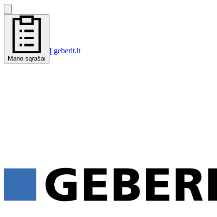
Į geberit.lt
Mano sąrašai