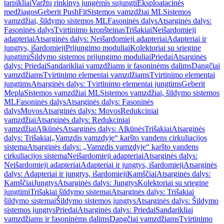
tarpikliai
Varžtų rinkinys jungėmis sujungti
Eksploatacinės
medžiagos
Geberit PushFit
Sistemos vamzdžiai ML
Sistemos
vamzdžiai, šildymo sistemos ML
Fasoninės dalys
Atsarginės dalys:
Fasoninės dalys
Tvirtinimo kronšteinas
Trišakiai
Neišardomieji
adapteriai
Atsarginės dalys: Neišardomieji adapteriai
Adapteriai ir
jungtys, išardomieji
Prijungimo moduliai
Kolektoriai su sriegine
jungtimi
Šildymo sistemos prijungimo moduliai
Priedai
Atsarginės
dalys: Priedai
Sandarikliai vamzdžiams ir fasoninėms dalims
Dangčiai
vamzdžiams
Tvirtinimo elementai vamzdžiams
Tvirtinimo elementai
jungtims
Atsarginės dalys: Tvirtinimo elementai jungtims
Geberit
Mepla
Sistemos vamzdžiai ML
Sistemos vamzdžiai, šildymo sistemos
ML
Fasoninės dalys
Atsarginės dalys: Fasoninės
dalys
Movos
Atsarginės dalys: Movos
Redukciniai
vamzdžiai
Atsarginės dalys: Redukciniai
vamzdžiai
Alkūnės
Atsarginės dalys: Alkūnės
Trišakiai
Atsarginės
dalys: Trišakiai
„Vamzdis vamzdyje“ karšto vandens cirkuliacijos
sistema
Atsarginės dalys: „Vamzdis vamzdyje“ karšto vandens
cirkuliacijos sistema
Neišardomieji adapteriai
Atsarginės dalys:
Neišardomieji adapteriai
Adapteriai ir jungtys, išardomieji
Atsarginės
dalys: Adapteriai ir jungtys, išardomieji
Kamščiai
Atsarginės dalys:
Kamščiai
Jungtys
Atsarginės dalys: Jungtys
Kolektoriai su sriegine
jungtimi
Trišakiai šildymo sistemai
Atsarginės dalys: Trišakiai
šildymo sistemai
Šildymo sistemos jungtys
Atsarginės dalys: Šildymo
sistemos jungtys
Priedai
Atsarginės dalys: Priedai
Sandarikliai
vamzdžiams ir fasoninėms dalims
Dangčiai vamzdžiams
Tvirtinimo