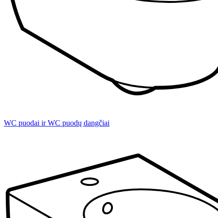
WC puodai ir WC puodų dangčiai