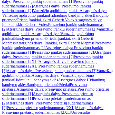
dalys: Presavimo įrankių suderinamumas [1]
Presavimo įrankių
suderinamumas [2]
Atsarginės dalys: Presavimo įrankių
suderinamumas [2]
Vamzdžių apdirbimo įrankiai
Atsarginės dalys:
Vamzdžių apdirbimo įrankiai
Hidraulinių bandymų aklės
Bandymo
priemonė
Priedai
Įrankiai, skirti Geberit Volex
Atsarginės dalys:
Įrankiai, skirti Geberit Volex
Presavimo įrankių suderinamumas
[2]
Atsarginės dalys: Presavimo įrankių suderinamumas [2]
Vamzdžių
apdirbimo įrankiai
Atsarginės dalys: Vamzdžių apdirbimo
įrankiai
Bandymo priemonė
Priedai
Įrankiai, skirti Geberit
Mapress
Atsarginės dalys: Įrankiai, skirti Geberit Mapress
Presavimo
įrankių suderinamumas [1]
Atsarginės dalys: Presavimo įrankių
suderinamumas [1]
Presavimo įrankių suderinamumas [2]
Atsarginės
dalys: Presavimo įrankių suderinamumas [2]
Presavimo įrankių
suderinamumas [2XL]
Atsarginės dalys: Presavimo įrankių
suderinamumas [2XL]
Presavimo įrankių suderinamumas
[3]
Atsarginės dalys: Presavimo įrankių suderinamumas [3]
Vamzdžių
apdirbimo įrankiai
Atsarginės dalys: Vamzdžių apdirbimo
įrankiai
Hidraulinių bandymų aklės
Atsarginės dalys: Hidraulinių
bandymų aklės
Bandymo priemonė
Priedai
Presavimo
prietaisai
Atsarginės dalys: Presavimo prietaisai
Presavimo prietaisų
suderinamumas [1]
Atsarginės dalys: Presavimo prietaisų
suderinamumas [1]
Presavimo prietaisų suderinamumas
[2]
Atsarginės dalys: Presavimo prietaisų suderinamumas
[2]
Presavimo prietaisų suderinamumas [2XL]
Atsarginės dalys:
Presavimo prietaisų suderinamumas [2XL]
Universalūs