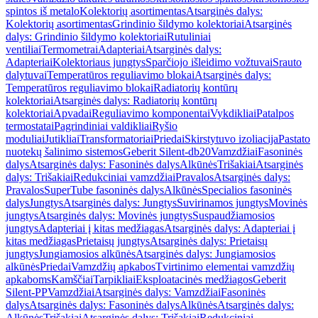
spintos iš metalo
Kolektorių asortimentas
Atsarginės dalys:
Kolektorių asortimentas
Grindinio šildymo kolektoriai
Atsarginės
dalys: Grindinio šildymo kolektoriai
Rutuliniai
ventiliai
Termometrai
Adapteriai
Atsarginės dalys:
Adapteriai
Kolektoriaus jungtys
Sparčiojo išleidimo vožtuvai
Srauto
dalytuvai
Temperatūros reguliavimo blokai
Atsarginės dalys:
Temperatūros reguliavimo blokai
Radiatorių kontūrų
kolektoriai
Atsarginės dalys: Radiatorių kontūrų
kolektoriai
Apvadai
Reguliavimo komponentai
Vykdikliai
Patalpos
termostatai
Pagrindiniai valdikliai
Ryšio
moduliai
Jutikliai
Transformatoriai
Priedai
Skirstytuvo izoliacija
Pastato
nuotekų šalinimo sistemos
Geberit Silent-db20
Vamzdžiai
Fasoninės
dalys
Atsarginės dalys: Fasoninės dalys
Alkūnės
Trišakiai
Atsarginės
dalys: Trišakiai
Redukciniai vamzdžiai
Pravalos
Atsarginės dalys:
Pravalos
SuperTube fasoninės dalys
Alkūnės
Specialios fasoninės
dalys
Jungtys
Atsarginės dalys: Jungtys
Suvirinamos jungtys
Movinės
jungtys
Atsarginės dalys: Movinės jungtys
Suspaudžiamosios
jungtys
Adapteriai į kitas medžiagas
Atsarginės dalys: Adapteriai į
kitas medžiagas
Prietaisų jungtys
Atsarginės dalys: Prietaisų
jungtys
Jungiamosios alkūnės
Atsarginės dalys: Jungiamosios
alkūnės
Priedai
Vamzdžių apkabos
Tvirtinimo elementai vamzdžių
apkaboms
Kamščiai
Tarpikliai
Eksploatacinės medžiagos
Geberit
Silent-PP
Vamzdžiai
Atsarginės dalys: Vamzdžiai
Fasoninės
dalys
Atsarginės dalys: Fasoninės dalys
Alkūnės
Atsarginės dalys:
Alkūnės
Trišakiai
Atsarginės dalys: Trišakiai
Redukciniai