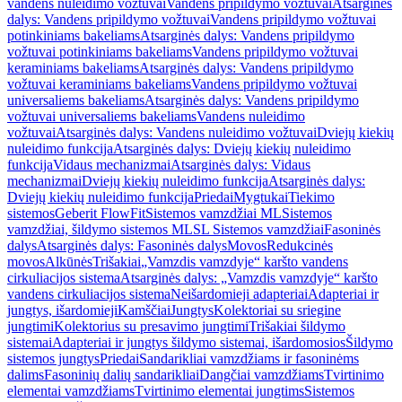
vandens nuleidimo vožtuvai
Vandens pripildymo vožtuvai
Atsarginės
dalys: Vandens pripildymo vožtuvai
Vandens pripildymo vožtuvai
potinkiniams bakeliams
Atsarginės dalys: Vandens pripildymo
vožtuvai potinkiniams bakeliams
Vandens pripildymo vožtuvai
keraminiams bakeliams
Atsarginės dalys: Vandens pripildymo
vožtuvai keraminiams bakeliams
Vandens pripildymo vožtuvai
universaliems bakeliams
Atsarginės dalys: Vandens pripildymo
vožtuvai universaliems bakeliams
Vandens nuleidimo
vožtuvai
Atsarginės dalys: Vandens nuleidimo vožtuvai
Dviejų kiekių
nuleidimo funkcija
Atsarginės dalys: Dviejų kiekių nuleidimo
funkcija
Vidaus mechanizmai
Atsarginės dalys: Vidaus
mechanizmai
Dviejų kiekių nuleidimo funkcija
Atsarginės dalys:
Dviejų kiekių nuleidimo funkcija
Priedai
Mygtukai
Tiekimo
sistemos
Geberit FlowFit
Sistemos vamzdžiai ML
Sistemos
vamzdžiai, šildymo sistemos ML
SL Sistemos vamzdžiai
Fasoninės
dalys
Atsarginės dalys: Fasoninės dalys
Movos
Redukcinės
movos
Alkūnės
Trišakiai
„Vamzdis vamzdyje“ karšto vandens
cirkuliacijos sistema
Atsarginės dalys: „Vamzdis vamzdyje“ karšto
vandens cirkuliacijos sistema
Neišardomieji adapteriai
Adapteriai ir
jungtys, išardomieji
Kamščiai
Jungtys
Kolektoriai su sriegine
jungtimi
Kolektorius su presavimo jungtimi
Trišakiai šildymo
sistemai
Adapteriai ir jungtys šildymo sistemai, išardomosios
Šildymo
sistemos jungtys
Priedai
Sandarikliai vamzdžiams ir fasoninėms
dalims
Fasoninių dalių sandarikliai
Dangčiai vamzdžiams
Tvirtinimo
elementai vamzdžiams
Tvirtinimo elementai jungtims
Sistemos