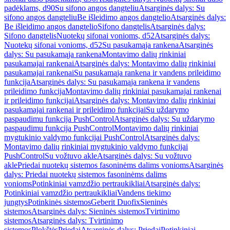
padėklams, d90
Su sifono angos dangteliu
Atsarginės dalys: Su
sifono angos dangteliu
Be išleidimo angos dangtelio
Atsarginės dalys:
Be išleidimo angos dangtelio
Sifono dangtelis
Atsarginės dalys:
Sifono dangtelis
Nuotekų sifonai vonioms, d52
Atsarginės dalys:
Nuotekų sifonai vonioms, d52
Su pasukamąja rankena
Atsarginės
dalys: Su pasukamąja rankena
Montavimo dalių rinkiniai
pasukamajai rankenai
Atsarginės dalys: Montavimo dalių rinkiniai
pasukamajai rankenai
Su pasukamąja rankena ir vandens prileidimo
funkcija
Atsarginės dalys: Su pasukamąja rankena ir vandens
prileidimo funkcija
Montavimo dalių rinkiniai pasukamajai rankenai
ir prileidimo funkcijai
Atsarginės dalys: Montavimo dalių rinkiniai
pasukamajai rankenai ir prileidimo funkcijai
Su uždarymo
paspaudimu funkcija PushControl
Atsarginės dalys: Su uždarymo
paspaudimu funkcija PushControl
Montavimo dalių rinkiniai
mygtukinio valdymo funkcijai PushControl
Atsarginės dalys:
Montavimo dalių rinkiniai mygtukinio valdymo funkcijai
PushControl
Su vožtuvo akle
Atsarginės dalys: Su vožtuvo
akle
Priedai nuotekų sistemos fasoninėms dalims vonioms
Atsarginės
dalys: Priedai nuotekų sistemos fasoninėms dalims
vonioms
Potinkiniai vamzdžio pertraukikliai
Atsarginės dalys:
Potinkiniai vamzdžio pertraukikliai
Vandens tiekimo
jungtys
Potinkinės sistemos
Geberit Duofix
Sieninės
sistemos
Atsarginės dalys: Sieninės sistemos
Tvirtinimo
sistemos
Atsarginės dalys: Tvirtinimo
sistemos
Plokštės
Priedai
Atsarginės dalys: Priedai
Potinkiniai