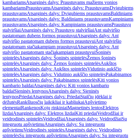
kambariams
Atsarginės dalys: Praustuvams mažiems vonios
kambariams
Praustuvams
Atsarginės dalys: Praustuvams
Dvigubiems
praustuvams
Atsarginės dalys: Dvigubiems praustuvams
Baldiniams
praustuvams
Atsarginės dalys: Baldiniams praustuvams
Kampiniams
praustuvams
Atsarginės dalys: Kampiniams praustuvams
Praustuvų
stalviršiai
Atsarginės dalys: Praustuvų stalviršiai
Ant stalviršio
pastatomam dubens formos praustuvui
Atsarginės dalys: Ant
stalviršio pastatomam dubens formos praustuvui
Ant stalviršio
pastatomam stačiakampiam praustuvui
Atsarginės dalys: Ant
stalviršio pastatomam stačiakampiam praustuvui
Šoninės
spintelės
Atsarginės dalys: Šoninės spintelės
Žemos šoninės
spintelės
Atsarginės dalys: Žemos šoninės spintelės
Aukštos
spintelės
Atsarginės dalys: Aukštos spintelės
Vidutinio aukščio
spintelės
Atsarginės dalys: Vidutinio aukščio spintelės
Pakabinamos
spintelės
Atsarginės dalys: Pakabinamos spintelės
Kiti vonios
kambario baldai
Atsarginės dalys: Kiti vonios kambario
baldai
Sieninės lentynos
Atsarginės dalys: Sieninės
lentynos
Priedai
Atsarginės dalys: Priedai
Stalčių įdėklai ir
dėžutės
Rankšluosčių laikikliai ir kabliukai
Apšvietimo
elementai
Rankenos
Kojų rinkiniai
Magnetinės lentos
Elektros
lizdai
Atsarginės dalys: Elektros lizdai
Kiti priedai
Veidrodžiai ir
veidrodinės spintelės
Veidrodžiai
Atsarginės dalys: Veidrodžiai
Su
integruotu apšvietimu
Atsarginės dalys: Su integruotu
apšvietimu
Veidrodinės spintelės
Atsarginės dalys: Veidrodinės
spintelės
Su integruotu apšvietimu
Atsarginės dalys: Su integruotu