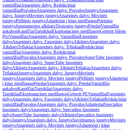
vamzdžiai
Atsarginės dalys: Redukciniai
vamzdžiai
Pravalos
Atsarginės dalys: Pravalos
Jungtys
Atsarginės
dalys: Jungtys
Movinės jungtys
Atsarginės dalys: Movinės
jungtys
Pirštinės jungtys
Adapteriai į kitas medžiagas
Prietaisų
jungtys
Jungiamosios alkūnės
Tiesiosios jungtys
Priedai
Vamzdžių
apkabos
Kamščiai
Tarpikliai
Eksploatacinės medžiagos
Geberit Silent-
Pro
Vamzdžiai
Atsarginės dalys: Vamzdžiai
Fasoninės
dalys
Atsarginės dalys: Fasoninės dalys
Alkūnės
Atsarginės dalys:
Alkūnės
Trišakiai
Atsarginės dalys: Trišakiai
Redukciniai
vamzdžiai
Atsarginės dalys: Redukciniai
vamzdžiai
Pravalos
Atsarginės dalys: Pravalos
SuperTube fasoninės
dalys
Atsarginės dalys: SuperTube fasoninės
dalys
Alkūnės
Atsarginės dalys: Alkūnės
Trišakiai
Atsarginės dalys:
Trišakiai
Jungtys
Atsarginės dalys: Jungtys
Movinės
jungtys
Atsarginės dalys: Movinės jungtys
Pirštinės jungtys
Adapteriai
į kitas medžiagas
Priedai
Atsarginės dalys: Priedai
Vamzdžių
apkabos
Kamščiai
Tarpikliai
Atsarginės dalys:
Tarpikliai
Eksploatacinės medžiagos
Geberit PE
Vamzdžiai
Fasoninės
dalys
Atsarginės dalys: Fasoninės dalys
Alkūnės
Trišakiai
Redukciniai
vamzdžiai
Pravalos
Atsarginės dalys: Pravalos
Adapteriai
Specialios
fasoninės dalys
Atsarginės dalys: Specialios fasoninės
dalys
SuperTube fasoninės dalys
Alkūnės
Specialios fasoninės
dalys
Jungtys
Atsarginės dalys: Jungtys
Suvirinamos jungtys
Movinės
jungtys
Atsarginės dalys: Movinės jungtys
Adapteriai į kitas