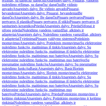
rėžimas, su dangčiu/ dangčiui
Atsarginės dalys: Pisuarai, vandens
nuleidimo rėžimas, su dangčiu/ dangčiui
Be vidinio
apvado
Atsarginės dalys: Be vidinio apvado
Pisuarai,
bevandeniai
Atsarginės dalys: Pisuarai, bevandeniai
Be
dangčio
Atsarginės dalys: Be dangčio
Pisuarų pertvaros
Pisuarų
pertvaros iš plastiko
Pisuarų pertvaros iš stiklo
Pisuarų pertvaros iš
sanitarinės keramikos
Priedai
Atsarginės dalys: Priedai
Sifonai ir
sifonų priedai
Nuleidimo vandens vamzdžiai, alkūnės ir
adapteriai
Atsarginės dalys: Nuleidimo vandens vamzdžiai, alkūnės
ir adapteriai
Tvirtinimai
Pisuarų valdymo sistemos
Potinkinis
montavimas
Atsarginės dalys: Potinkinis montavimas
Su elektronine
nuleidimo funkcija, maitinimas iš tinklo
Atsarginės dalys: Su
elektronine nuleidimo funkcija, maitinimas iš tinklo
Su elektronine
nuleidimo funkcija, maitinimas nuo baterijos
Atsarginės dalys: Su
elektronine nuleidimo funkcija, maitinimas nuo baterijos
Su
pneumatine nuleidimo funkcija
Atsarginės dalys: Su pneumatine
nuleidimo funkcija
Basic
Atsarginės dalys: Basic
Išorinis
montavimas
Atsarginės dalys: Išorinis montavimas
Su elektronine
nuleidimo funkcija, maitinimas iš tinklo
Atsarginės dalys: Su
elektronine nuleidimo funkcija, maitinimas iš tinklo
Su elektronine
nuleidimo funkcija, maitinimas nuo baterijos
Atsarginės dalys: Su
elektronine nuleidimo funkcija, maitinimas nuo
baterijos
Priedai
Atsarginės dalys: Priedai
Potinkinio montavimo ir
keitimo rinkiniai
Atsarginės dalys: Potinkinio montavimo ir keitimo
rinkiniai
Nuleidimo vandens vamzdžiai, alkūnės ir