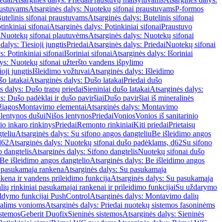
austuvams
Atsarginės dalys: Nuotekų sifonai praustuvams
P-formos
utelinis sifonai praustuvams
Atsarginės dalys: Butelinis sifonai
tinkiniai sifonai
Atsarginės dalys: Potinkiniai sifonai
Praustuvo
i
Nuotekų sifonai plautuvėms
Atsarginės dalys: Nuotekų sifonai
dalys: Tiesioji jungtis
Priedai
Atsarginės dalys: Priedai
Nuotekų sifonai
s: Potinkiniai sifonai
Išoriniai sifonai
Atsarginės dalys: Išoriniai
ys: Nuotekų sifonai užteršto vandens išpylimo
oji jungtis
Išleidimo vožtuvai
Atsarginės dalys: Išleidimo
o latakai
Atsarginės dalys: Dušo latakai
Priedai dušo
s dalys: Dušo trapų priedai
Sieniniai dušo latakai
Atsarginės dalys:
s: Dušo padėklai ir dušo paviršiai
Dušo paviršiai iš mineralinės
žiagos
Montavimo elementai
Atsarginės dalys: Montavimo
 lentynos dušui
Nišos lentynos
Priedai
Vonios
Vonios iš sanitarinio
nio inkaro rinkinys
Priedai
Remonto rinkiniai
Kiti priedai
Prietaisų
teliu
Atsarginės dalys: Su sifono angos dangteliu
Be išleidimo angos
d62
Atsarginės dalys: Nuotekų sifonai dušo padėklams, d62
Su sifono
o dangtelis
Atsarginės dalys: Sifono dangtelis
Nuotekų sifonai dušo
Be išleidimo angos dangtelio
Atsarginės dalys: Be išleidimo angos
 pasukamąja rankena
Atsarginės dalys: Su pasukamąja
kena ir vandens prileidimo funkcija
Atsarginės dalys: Su pasukamąja
ių rinkiniai pasukamajai rankenai ir prileidimo funkcijai
Su uždarymo
aldymo funkcijai PushControl
Atsarginės dalys: Montavimo dalių
dalims vonioms
Atsarginės dalys: Priedai nuotekų sistemos fasoninėms
istemos
Geberit Duofix
Sieninės sistemos
Atsarginės dalys: Sieninės