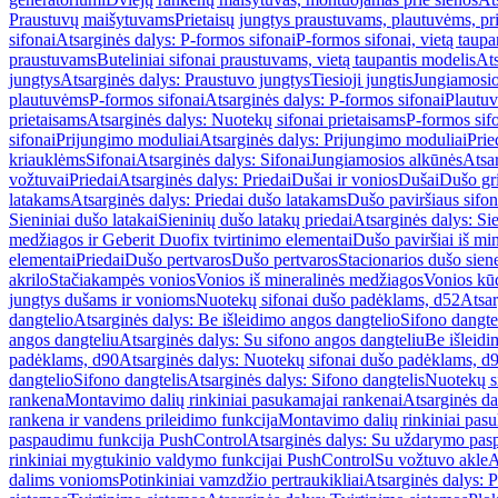
Praustuvų maišytuvams
Prietaisų jungtys praustuvams, plautuvėms, pri
sifonai
Atsarginės dalys: P-formos sifonai
P-formos sifonai, vietą taupa
praustuvams
Buteliniai sifonai praustuvams, vietą taupantis modelis
Ats
jungtys
Atsarginės dalys: Praustuvo jungtys
Tiesioji jungtis
Jungiamosio
plautuvėms
P-formos sifonai
Atsarginės dalys: P-formos sifonai
Plautuv
prietaisams
Atsarginės dalys: Nuotekų sifonai prietaisams
P-formos sif
sifonai
Prijungimo moduliai
Atsarginės dalys: Prijungimo moduliai
Prie
kriauklėms
Sifonai
Atsarginės dalys: Sifonai
Jungiamosios alkūnės
Atsa
vožtuvai
Priedai
Atsarginės dalys: Priedai
Dušai ir vonios
Dušai
Dušo gr
latakams
Atsarginės dalys: Priedai dušo latakams
Dušo paviršiaus sifon
Sieniniai dušo latakai
Sieninių dušo latakų priedai
Atsarginės dalys: Si
medžiagos ir Geberit Duofix tvirtinimo elementai
Dušo paviršiai iš mi
elementai
Priedai
Dušo pertvaros
Dušo pertvaros
Stacionarios dušo sien
akrilo
Stačiakampės vonios
Vonios iš mineralinės medžiagos
Vonios kū
jungtys dušams ir vonioms
Nuotekų sifonai dušo padėklams, d52
Atsar
dangtelio
Atsarginės dalys: Be išleidimo angos dangtelio
Sifono dangte
angos dangteliu
Atsarginės dalys: Su sifono angos dangteliu
Be išleidi
padėklams, d90
Atsarginės dalys: Nuotekų sifonai dušo padėklams, d
dangtelio
Sifono dangtelis
Atsarginės dalys: Sifono dangtelis
Nuotekų s
rankena
Montavimo dalių rinkiniai pasukamajai rankenai
Atsarginės da
rankena ir vandens prileidimo funkcija
Montavimo dalių rinkiniai pasuk
paspaudimu funkcija PushControl
Atsarginės dalys: Su uždarymo pas
rinkiniai mygtukinio valdymo funkcijai PushControl
Su vožtuvo akle
A
dalims vonioms
Potinkiniai vamzdžio pertraukikliai
Atsarginės dalys: P