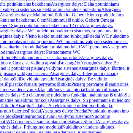
lta potinkiniams bakeliams
Atsarginės dalys: Delta potinkiniams
 valdymo sistemos su elektroniniu vandens nuleidimu
Atsarginės
Atsarginės dalys: Maitinimui iš tinklo, Geberit Sigma potinkiniams
inkiniams bakeliams, 8 cm
Maitinimui iš tinklo, Geberit Omega
Geberit Sigma potinkiniams bakeliams 12 cm
Atsarginės dalys:
sarginės dalys: WC nuleidimo valdymo sistemos, su pneumatiniu
rginės dalys: Vieno kiekio nuleidimo funkcijai
Priedai WC nuleidimo
kinio montavimo dalių rinkiniai
WC nuleidimo valdymo sistemoms su
h sanitariniai moduliai
Sanitariniai moduliai WC puodams
Atsarginės
uodams
Atsarginės dalys: Pastatomiems WC
rti bidė
Pakabinamoms ir pastatomoms bidė
Atsarginės dalys:
dimo režimas, su vidiniu apvadu
Be dangčio
Atsarginės dalys: Be
inei ir potinkinei pisuarų valdymo sistemai
Atsarginės dalys: Išorinei ir
ai pisuarų valdymo sistemai
Atsarginės dalys: Integruotai pisuarų
u/ dangčiui
Be vidinio apvado
Atsarginės dalys: Be vidinio
os iš plastiko
Pisuarų pertvaros iš stiklo
Pisuarų pertvaros iš sanitarinės
dimo vandens vamzdžiai, alkūnės ir adapteriai
Tvirtinimai
Pisuarų
ginės dalys: Su elektronine nuleidimo funkcija, maitinimas iš tinklo
Su
matine nuleidimo funkcija
Atsarginės dalys: Su pneumatine nuleidimo
iš tinklo
Atsarginės dalys: Su elektronine nuleidimo funkcija,
s nuo baterijos
Priedai
Atsarginės dalys: Priedai
Potinkinio montavimo
os plokštės
Integruotos pisuarų valdymo sistemos
Nuotolinė
onai WC puodams ir sanitariniams prietaisams
Sifonai
Atsarginės dalys:
rginės dalys: Prijungimo moduliai
Nuleidimo vandens alkūnės
žetai ir dengiamieji gaubteliai
Adapteriai ir jungiamieji