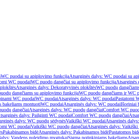
a
WC puodai su apiplovimo funkcija
Atsarginės dalys: WC puodai su ap
atomi WC puodai
WC puodo dangčiai su apiplovimo funkcija
Atsarginės 
plokštės
Atsarginės dalys: Dekoratyvinės plokštės
WC puodų dangčiams 
uodų dangčiams su apiplovimo funkcija
WC puodų dangčiams ir WC pu
abinami WC puodai
WC puodai
Atsarginės dalys: WC puodai
Pastatomi 
s bakeliams montuoti
WC puodai
Atsarginės dalys: WC puodai
Išoriniai
uodų dangčiai
Atsarginės dalys: WC puodų dangčiai
Comfort WC puod
tsarginės dalys: Pailginti WC puodai
Comfort WC puodų dangčiai
Atsa
arginės dalys: WC puodų sėdynės
Vaikiški WC puodai
Atsarginės dalys
atomi WC puodai
Vaikiški WC puodų dangčiai
Atsarginės dalys: Vaikiš
ės
Pakabinamos bidė
Atsarginės dalys: Pakabinamos bidė
Pastatomos bid
dalys: Vandens nuleidimo mygtukai
Sigma potinkiniams bakeliams
Atsar