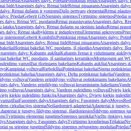
štės
Priedai
Atsarginės dalys: Priedai
Potinkiniai rėmai
Atsarginės dalys: 
ai bidė
Atsarginės dalys: Rėmai bidė
Rėmai pisuarams
Atsarginės dalys
 dalys: Rėmai dušams ir vonioms
Dušo pertvarų elementai
Rėmai plautu
alys: Priedai
Geberit GIS
Sieninės sistemos
Tvirtinimo sistemos
Priedai 
nės dalys: Rėmai WC puodams
Rėmai praustuvams
Atsarginės dalys: R
u lataku
Atsarginės dalys: Rėmai dušams su sieniniu lataku
Rėmai praust
nės dalys: Rėmai skalbyklėms ir indaplovėms
Elementai apkrovoms
Prie
ų sistemoms
Geberit Kombifix
Potinkiniai rėmai
Atsarginės dalys: Potin
ai bidė
Atsarginės dalys: Rėmai bidė
Rėmai pisuarams
Atsarginės dalys
 bakeliai
Išoriniai bakeliai WC puodams, iš plastiko
Atsarginės dalys: Išo
tsarginės dalys: Kabantis aukštai
Kabantis žemai ir vidutiniame aukštyj
iniai bakeliai WC puodams, iš sanitarinės keramikos
Montuojami ant W
nuleidimo vamzdžiai išoriniams bakeliams
Kabantis aukštai
Atsarginės d
gtys
Kampiniai vožtuvai
Riebokšliai
Potinkiniai bakeliai
Sigma potinkiniai
potinkiniai bakeliai
Atsarginės dalys: Delta potinkiniai bakeliai
Vandens 
ildymo vožtuvai
Vandens pripildymo vožtuvai potinkiniams bakeliams
At
inės dalys: Vandens pripildymo vožtuvai keraminiams bakeliams
Vanden
imo vožtuvai
Atsarginės dalys: Vandens nuleidimo vožtuvai
Dviejų kiek
iejų kiekių nuleidimo funkcija
Atsarginės dalys: Dviejų kiekių nuleidi
 vamzdžiai
Fasoninės dalys
Atsarginės dalys: Fasoninės dalys
Movos
Red
ens cirkuliacijos sistema
Neišardomieji adapteriai
Adapteriai ir jungtys,
dapteriai ir jungtys šildymo sistemai, išardomosios
Šildymo sistemos ju
ams
Tvirtinimo elementai jungtims
Sistemos tarpikliai
Varžtų rinkinys jun
lys
Atsarginės dalys: Fasoninės dalys
Tvirtinimo kronšteinas
Trišakiai
Nei
riai su sriegine jungtimi
Šildymo sistemos prijungimo moduliai
Priedai
A