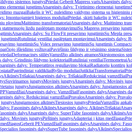
Šildymo sistemos jungtys
Priedai Geberit Mapress varis
Atsarginės dalys:
imo elementai jungtims
Atsarginės dalys: Tvirtinimo elementai jungtims
leidimo mazgai
Bakelis ir WC nuleidimo valdymo sistema su higieniniu
ys: Įmontuojamieji higienos moduliai
Priedai, skirti bakelių ir WC nul
iniu plovimu
Maitinimo transformatoriai
Atsarginės dalys: Maitinimo tran
su statmenuoju lizdu paslėptam montavimui
Su Mapress presavimo jungt
gtimis
Atsarginės dalys: Su FlowFit presavimo jungtimis
Su Mepla pres
 jungtimis
Rutuliniai ventiliai paslėptam montavimui
Atsarginės dalys: R
resavimo jungtimis
Su Volex presavimo jungtimis
Su jungtimis Compact
parčiojo išleidimo vožtuvai
Paviršinio šildymo ir vėsinimo sistema
Siste
priedai
Deformacinės siūlės
Vamzdžio alkūnės atramos
Skirstomosios spi
s dalys: Grindinio šildymo kolektoriai
Rutuliniai ventiliai
Termometrai
Ad
sarginės dalys: Temperatūros reguliavimo blokai
Radiatorių kontūrų kol
ostatai
Pagrindiniai valdikliai
Ryšio moduliai
Jutikliai
Transformatoriai
Pri
ys
Alkūnės
Trišakiai
Atsarginės dalys: Trišakiai
Redukciniai vamzdžiai
Pr
tys
Suvirinamos jungtys
Movinės jungtys
Atsarginės dalys: Movinės jun
rietaisų jungtys
Jungiamosios alkūnės
Atsarginės dalys: Jungiamosios a
-PP
Vamzdžiai
Atsarginės dalys: Vamzdžiai
Fasoninės dalys
Atsarginės da
arginės dalys: Redukciniai vamzdžiai
Pravalos
Atsarginės dalys: Pravalo
ų jungtys
Jungiamosios alkūnės
Tiesiosios jungtys
Priedai
Vamzdžių apkab
dalys: Fasoninės dalys
Alkūnės
Atsarginės dalys: Alkūnės
Trišakiai
Atsarg
asoninės dalys
Atsarginės dalys: SuperTube fasoninės dalys
Alkūnės
Ats
dalys: Movinės jungtys
Pirštinės jungtys
Adapteriai į kitas medžiagas
Pri
 medžiagos
Geberit PE
Vamzdžiai
Fasoninės dalys
Atsarginės dalys: Faso
Specialios fasoninės dalys
SuperTube fasoninės dalys
Alkūnės
Specialios