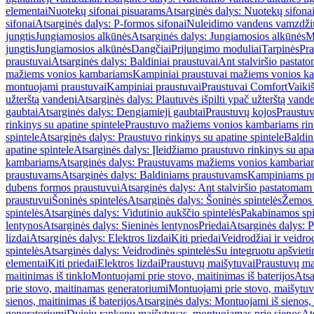
elementai
Nuotekų sifonai pisuarams
Atsarginės dalys: Nuotekų sifona
sifonai
Atsarginės dalys: P-formos sifonai
Nuleidimo vandens vamzdžių i
jungtis
Jungiamosios alkūnės
Atsarginės dalys: Jungiamosios alkūnės
M
jungtis
Jungiamosios alkūnės
Dangčiai
Prijungimo moduliai
Tarpinės
Pra
praustuvai
Atsarginės dalys: Baldiniai praustuvai
Ant stalviršio pastato
mažiems vonios kambariams
Kampiniai praustuvai mažiems vonios k
montuojami praustuvai
Kampiniai praustuvai
Praustuvai Comfort
Vaikiš
užterštą vandenį
Atsarginės dalys: Plautuvės išpilti ypač užterštą vand
gaubtai
Atsarginės dalys: Dengiamieji gaubtai
Praustuvų kojos
Praustu
rinkinys su apatine spintele
Praustuvo mažiems vonios kambariams rink
spintele
Atsarginės dalys: Praustuvo rinkinys su apatine spintele
Baldin
apatine spintele
Atsarginės dalys: Įleidžiamo praustuvo rinkinys su apa
kambariams
Atsarginės dalys: Praustuvams mažiems vonios kambaria
praustuvams
Atsarginės dalys: Baldiniams praustuvams
Kampiniams p
dubens formos praustuvui
Atsarginės dalys: Ant stalviršio pastatoma
praustuvui
Šoninės spintelės
Atsarginės dalys: Šoninės spintelės
Žemos 
spintelės
Atsarginės dalys: Vidutinio aukščio spintelės
Pakabinamos spi
lentynos
Atsarginės dalys: Sieninės lentynos
Priedai
Atsarginės dalys: P
lizdai
Atsarginės dalys: Elektros lizdai
Kiti priedai
Veidrodžiai ir veidro
spintelės
Atsarginės dalys: Veidrodinės spintelės
Su integruotu apšviet
elementai
Kiti priedai
Elektros lizdai
Praustuvų maišytuvai
Praustuvų ma
maitinimas iš tinklo
Montuojami prie stovo, maitinimas iš baterijos
Atsa
prie stovo, maitinamas generatoriumi
Montuojami prie stovo, maišytuv
sienos, maitinimas iš baterijos
Atsarginės dalys: Montuojami iš sienos, 
generatoriumi
Dviejų rankenų maišytuvas, montuojamas prie sienos
At