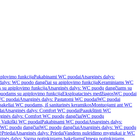
iplovimo funkcija
Pakabinami WC puodai
Atsarginės dalys:
dalys: WC puodo dangčiai su apiplovimo funkcija
Keraminiams WC
su apiplovimo funkcija
Atsarginės dalys: WC puodų dangčiams su
odams su apiplovimo funkcija
Eksploatacinės medžiagos
WC puodai
WC puodai
Atsarginės dalys: Pastatomi WC puodai
WC puodai
 bakeliai WC puodams, iš sanitarinės keramikos
Montuojami ant WC
ai
Atsarginės dalys: Comfort WC puodai
Paaukštinti WC
rginės dalys: Comfort WC puodų dangčiai
WC puodų
: Vaikiški WC puodai
Pakabinami WC puodai
Atsarginės dalys:
ki WC puodų dangčiai
WC puodų dangčiai
Atsarginės dalys: WC puodų
ė
Priedai
Atsarginės dalys: Priedai
Vandens nuleidimo mygtukai ir WC
ginės dalys: Sigma potinkiniams bakeliams
Omega potinkiniams