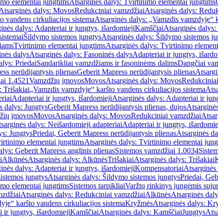
imo elementai jungtims
Atsarginės dalys: Tvirtinimo elementai jungtims
Atsarginės dalys: Movos
Redukciniai vamzdžiai
Atsarginės dalys: Reduk
 vandens cirkuliacijos sistema
Atsarginės dalys: „Vamzdis vamzdyje“ ka
inės dalys: Adapteriai ir jungtys, išardomieji
Kamščiai
Atsarginės dalys:
sistemai
Šildymo sistemos jungtys
Atsarginės dalys: Šildymo sistemos ju
žiams
Tvirtinimo elementai jungtims
Atsarginės dalys: Tvirtinimo element
nės dalys
Atsarginės dalys: Fasoninės dalys
Adapteriai ir jungtys, išardo
alys: Priedai
Sandarikliai vamzdžiams ir fasoninėms dalims
Dangčiai va
ss nerūdijantysis plienas
Geberit Mapress nerūdijantysis plienas
Atsargi
ai 1.4521
Vamzdžių įmovos
Movos
Atsarginės dalys: Movos
Redukcinia
 Trišakiai
„Vamzdis vamzdyje“ karšto vandens cirkuliacijos sistema
Ats
riai
Adapteriai ir jungtys, išardomieji
Atsarginės dalys: Adapteriai ir jun
s dalys: Jungtys
Geberit Mapress nerūdijantysis plienas, dujos
Atsarginės
žių įmovos
Movos
Atsarginės dalys: Movos
Redukciniai vamzdžiai
Atsar
sarginės dalys: Neišardomieji adapteriai
Adapteriai ir jungtys, išardomie
ys: Jungtys
Priedai, Geberit Mapress nerūdijantysis plienas
Atsarginės da
irtinimo elementai jungtims
Atsarginės dalys: Tvirtinimo elementai jun
alys: Geberit Mapress anglinis plienas
Sistemos vamzdžiai 1.0034
Siste
i
Alkūnės
Atsarginės dalys: Alkūnės
Trišakiai
Atsarginės dalys: Trišakiai
inės dalys: Adapteriai ir jungtys, išardomieji
Kompensatoriai
Atsarginės
istemos jungtys
Atsarginės dalys: Šildymo sistemos jungtys
Priedai, Geb
imo elementai jungtims
Sistemos tarpikliai
Varžtų rinkinys jungėmis suju
mzdžiai
Atsarginės dalys: Redukciniai vamzdžiai
Alkūnės
Atsarginės dal
je“ karšto vandens cirkuliacijos sistema
Kryžmės
Atsarginės dalys: K
 ir jungtys, išardomieji
Kamščiai
Atsarginės dalys: Kamščiai
Jungtys
Atsa