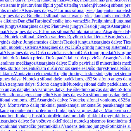
etaisams ir plautuvėms išpilti ypač užterštą vandenį
Nuotekų sifonai pr
ntis modelis
Atsarginės dalys: P-formos sifonai, vietą taupantis modelis
B
arginės dalys: Buteliniai sifonai praustuvams, vietą taupantis modelis
Po
s alkūnės
Dangčiai
Tarpinės
Persiliejimo vamzdžiai
Prailginimai
Įjungima
ės jungtys
Atsarginės dalys: Plautuvės jungtys
Tiesioji jungtis
Atsarginės 
onai
Atsarginės dalys: P-formos sifonai
Potinkiniai sifonai
Atsarginės daly
dai
Nuotekų sifonai užteršto vandens išpylimo kriauklėms
Atsarginės dal
rginės dalys: Jungiamosios alkūnės
Tiesioji jungtis
Atsarginės dalys: Tiesi
indų nuotekų sistema
Atsarginės dalys: Dušo grindų nuotekų sistema
Duš
ai
Atsarginės dalys: Dušo paviršiaus sifonai
Dušo trapų priedai
Atsarginė
eninių dušo latakų priedai
Dušo padėklai ir dušo paviršiai
Atsarginės daly
neralinės medžiagos
Atsarginės dalys: Dušo paviršiai iš mineralinės med
elės, skirtos beslenksčiam dušui
Vonios sienelės
Dušo durys
Priedai
Nišos
dikiams
Montavimo elementai
Kojelių rinkinys ir skersinių sijų bei sieni
ginės dalys: Nuotekų sifonai dušo padėklams, d52
Su sifono angos dang
lis
Atsarginės dalys: Sifono dangtelis
Nuotekų sifonai dušo padėklams, 
mo angos dangtelio
Atsarginės dalys: Be išleidimo angos dangtelio
Sifon
90
Su sifono angos dangteliu
Atsarginės dalys: Su sifono angos dangteliu
ifonai vonioms, d52
Atsarginės dalys: Nuotekų sifonai vonioms, d52
Su
lys: Montavimo dalių rinkiniai pasukamajai rankenai
Su pasukamąja ran
amajai rankenai ir prileidimo funkcijai
Atsarginės dalys: Montavimo dal
paudimu funkcija PushControl
Montavimo dalių rinkiniai mygtukinio v
tsarginės dalys: Su vožtuvo akle
Priedai nuotekų sistemos fasoninėms 
otinkiniai vamzdžio pertraukikliai
Vandens tiekimo jungtys
Potinkinės s