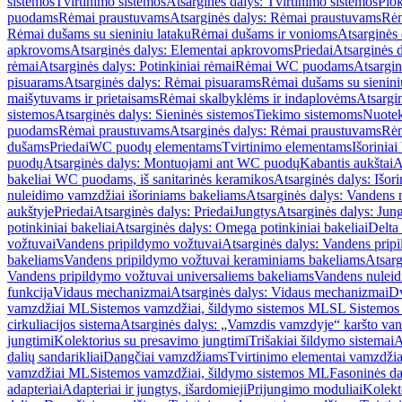
sistemos
Tvirtinimo sistemos
Atsarginės dalys: Tvirtinimo sistemos
Plok
puodams
Rėmai praustuvams
Atsarginės dalys: Rėmai praustuvams
Rėm
Rėmai dušams su sieniniu lataku
Rėmai dušams ir vonioms
Atsarginės
apkrovoms
Atsarginės dalys: Elementai apkrovoms
Priedai
Atsarginės d
rėmai
Atsarginės dalys: Potinkiniai rėmai
Rėmai WC puodams
Atsargi
pisuarams
Atsarginės dalys: Rėmai pisuarams
Rėmai dušams su sienini
maišytuvams ir prietaisams
Rėmai skalbyklėms ir indaplovėms
Atsargi
sistemos
Atsarginės dalys: Sieninės sistemos
Tiekimo sistemoms
Nuotek
puodams
Rėmai praustuvams
Atsarginės dalys: Rėmai praustuvams
Rėm
dušams
Priedai
WC puodų elementams
Tvirtinimo elementams
Išoriniai
puodų
Atsarginės dalys: Montuojami ant WC puodų
Kabantis aukštai
A
bakeliai WC puodams, iš sanitarinės keramikos
Atsarginės dalys: Išor
nuleidimo vamzdžiai išoriniams bakeliams
Atsarginės dalys: Vandens 
aukštyje
Priedai
Atsarginės dalys: Priedai
Jungtys
Atsarginės dalys: Jun
potinkiniai bakeliai
Atsarginės dalys: Omega potinkiniai bakeliai
Delta 
vožtuvai
Vandens pripildymo vožtuvai
Atsarginės dalys: Vandens prip
bakeliams
Vandens pripildymo vožtuvai keraminiams bakeliams
Atsarg
Vandens pripildymo vožtuvai universaliems bakeliams
Vandens nuleid
funkcija
Vidaus mechanizmai
Atsarginės dalys: Vidaus mechanizmai
Dv
vamzdžiai ML
Sistemos vamzdžiai, šildymo sistemos ML
SL Sistemos
cirkuliacijos sistema
Atsarginės dalys: „Vamzdis vamzdyje“ karšto vand
jungtimi
Kolektorius su presavimo jungtimi
Trišakiai šildymo sistemai
A
dalių sandarikliai
Dangčiai vamzdžiams
Tvirtinimo elementai vamzdži
vamzdžiai ML
Sistemos vamzdžiai, šildymo sistemos ML
Fasoninės da
adapteriai
Adapteriai ir jungtys, išardomieji
Prijungimo moduliai
Kolekto