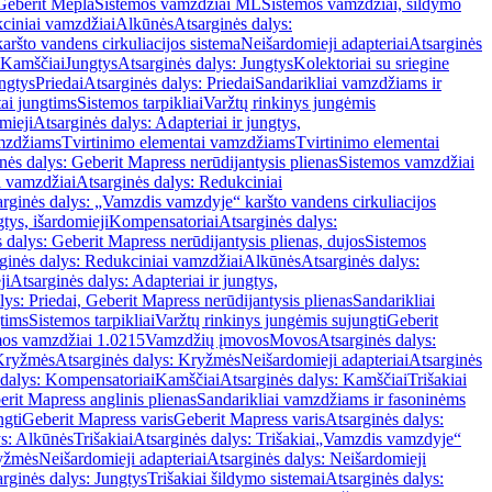
Geberit Mepla
Sistemos vamzdžiai ML
Sistemos vamzdžiai, šildymo
ciniai vamzdžiai
Alkūnės
Atsarginės dalys:
ršto vandens cirkuliacijos sistema
Neišardomieji adapteriai
Atsarginės
 Kamščiai
Jungtys
Atsarginės dalys: Jungtys
Kolektoriai su sriegine
ngtys
Priedai
Atsarginės dalys: Priedai
Sandarikliai vamzdžiams ir
ai jungtims
Sistemos tarpikliai
Varžtų rinkinys jungėmis
mieji
Atsarginės dalys: Adapteriai ir jungtys,
mzdžiams
Tvirtinimo elementai vamzdžiams
Tvirtinimo elementai
nės dalys: Geberit Mapress nerūdijantysis plienas
Sistemos vamzdžiai
i vamzdžiai
Atsarginės dalys: Redukciniai
arginės dalys: „Vamzdis vamzdyje“ karšto vandens cirkuliacijos
gtys, išardomieji
Kompensatoriai
Atsarginės dalys:
 dalys: Geberit Mapress nerūdijantysis plienas, dujos
Sistemos
ginės dalys: Redukciniai vamzdžiai
Alkūnės
Atsarginės dalys:
ji
Atsarginės dalys: Adapteriai ir jungtys,
lys: Priedai, Geberit Mapress nerūdijantysis plienas
Sandarikliai
gtims
Sistemos tarpikliai
Varžtų rinkinys jungėmis sujungti
Geberit
mos vamzdžiai 1.0215
Vamzdžių įmovos
Movos
Atsarginės dalys:
Kryžmės
Atsarginės dalys: Kryžmės
Neišardomieji adapteriai
Atsarginės
 dalys: Kompensatoriai
Kamščiai
Atsarginės dalys: Kamščiai
Trišakiai
erit Mapress anglinis plienas
Sandarikliai vamzdžiams ir fasoninėms
ngti
Geberit Mapress varis
Geberit Mapress varis
Atsarginės dalys:
ys: Alkūnės
Trišakiai
Atsarginės dalys: Trišakiai
„Vamzdis vamzdyje“
ryžmės
Neišardomieji adapteriai
Atsarginės dalys: Neišardomieji
rginės dalys: Jungtys
Trišakiai šildymo sistemai
Atsarginės dalys: