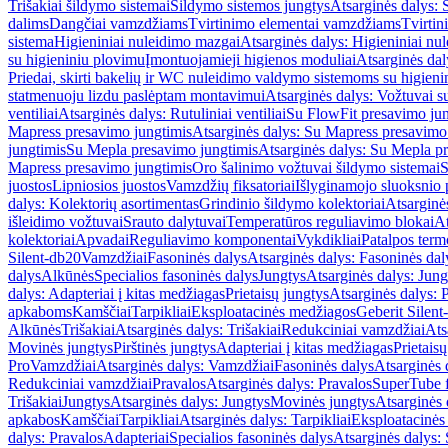
Trišakiai šildymo sistemai
Šildymo sistemos jungtys
Atsarginės dalys: 
dalims
Dangčiai vamzdžiams
Tvirtinimo elementai vamzdžiams
Tvirtin
sistema
Higieniniai nuleidimo mazgai
Atsarginės dalys: Higieniniai nu
su higieniniu plovimu
Įmontuojamieji higienos moduliai
Atsarginės dal
Priedai, skirti bakelių ir WC nuleidimo valdymo sistemoms su higien
statmenuoju lizdu paslėptam montavimui
Atsarginės dalys: Vožtuvai 
ventiliai
Atsarginės dalys: Rutuliniai ventiliai
Su FlowFit presavimo jun
Mapress presavimo jungtimis
Atsarginės dalys: Su Mapress presavimo
jungtimis
Su Mepla presavimo jungtimis
Atsarginės dalys: Su Mepla p
Mapress presavimo jungtimis
Oro šalinimo vožtuvai šildymo sistemai
S
juostos
Lipniosios juostos
Vamzdžių fiksatoriai
Išlyginamojo sluoksnio 
dalys: Kolektorių asortimentas
Grindinio šildymo kolektoriai
Atsarginė
išleidimo vožtuvai
Srauto dalytuvai
Temperatūros reguliavimo blokai
At
kolektoriai
Apvadai
Reguliavimo komponentai
Vykdikliai
Patalpos term
Silent-db20
Vamzdžiai
Fasoninės dalys
Atsarginės dalys: Fasoninės dal
dalys
Alkūnės
Specialios fasoninės dalys
Jungtys
Atsarginės dalys: Jung
dalys: Adapteriai į kitas medžiagas
Prietaisų jungtys
Atsarginės dalys: P
apkaboms
Kamščiai
Tarpikliai
Eksploatacinės medžiagos
Geberit Silent
Alkūnės
Trišakiai
Atsarginės dalys: Trišakiai
Redukciniai vamzdžiai
Ats
Movinės jungtys
Pirštinės jungtys
Adapteriai į kitas medžiagas
Prietais
Pro
Vamzdžiai
Atsarginės dalys: Vamzdžiai
Fasoninės dalys
Atsarginės 
Redukciniai vamzdžiai
Pravalos
Atsarginės dalys: Pravalos
SuperTube f
Trišakiai
Jungtys
Atsarginės dalys: Jungtys
Movinės jungtys
Atsarginės 
apkabos
Kamščiai
Tarpikliai
Atsarginės dalys: Tarpikliai
Eksploatacinės
dalys: Pravalos
Adapteriai
Specialios fasoninės dalys
Atsarginės dalys: 