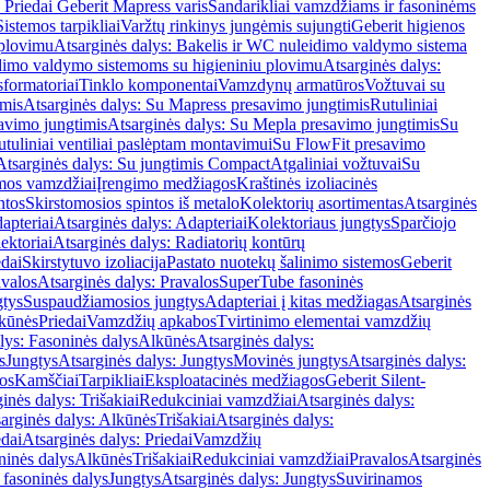
 Priedai Geberit Mapress varis
Sandarikliai vamzdžiams ir fasoninėms
Sistemos tarpikliai
Varžtų rinkinys jungėmis sujungti
Geberit higienos
 plovimu
Atsarginės dalys: Bakelis ir WC nuleidimo valdymo sistema
eidimo valdymo sistemoms su higieniniu plovimu
Atsarginės dalys:
sformatoriai
Tinklo komponentai
Vamzdynų armatūros
Vožtuvai su
imis
Atsarginės dalys: Su Mapress presavimo jungtimis
Rutuliniai
avimo jungtimis
Atsarginės dalys: Su Mepla presavimo jungtimis
Su
utuliniai ventiliai paslėptam montavimui
Su FlowFit presavimo
Atsarginės dalys: Su jungtimis Compact
Atgaliniai vožtuvai
Su
mos vamzdžiai
Įrengimo medžiagos
Kraštinės izoliacinės
ntos
Skirstomosios spintos iš metalo
Kolektorių asortimentas
Atsarginės
apteriai
Atsarginės dalys: Adapteriai
Kolektoriaus jungtys
Sparčiojo
ektoriai
Atsarginės dalys: Radiatorių kontūrų
edai
Skirstytuvo izoliacija
Pastato nuotekų šalinimo sistemos
Geberit
avalos
Atsarginės dalys: Pravalos
SuperTube fasoninės
gtys
Suspaudžiamosios jungtys
Adapteriai į kitas medžiagas
Atsarginės
lkūnės
Priedai
Vamzdžių apkabos
Tvirtinimo elementai vamzdžių
lys: Fasoninės dalys
Alkūnės
Atsarginės dalys:
s
Jungtys
Atsarginės dalys: Jungtys
Movinės jungtys
Atsarginės dalys:
os
Kamščiai
Tarpikliai
Eksploatacinės medžiagos
Geberit Silent-
inės dalys: Trišakiai
Redukciniai vamzdžiai
Atsarginės dalys:
arginės dalys: Alkūnės
Trišakiai
Atsarginės dalys:
edai
Atsarginės dalys: Priedai
Vamzdžių
ninės dalys
Alkūnės
Trišakiai
Redukciniai vamzdžiai
Pravalos
Atsarginės
 fasoninės dalys
Jungtys
Atsarginės dalys: Jungtys
Suvirinamos