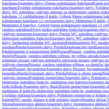
bakeliams
Atsarginės dalys: Omega potinkiniams bakeliams
Kappa pot
bakeliams
Twinline potinkiniams bakeliams
Atsarginės dalys: Twinlin
dalys: WC nuleidimo valdymo sistemos su elektroniniu vandens nule
bakeliams 12 cm
Maitinimui iš tinklo, Geberit Sigma potinkiniams ba
potinkiniams bakeliams 12 cm
Atsarginės dalys: Maitinimui iš tinklo
Maitinimui iš baterijos, Geberit Sigma potinkiniams bakeliams 12 cm
vandens nuleidimu
Dviejų kiekių nuleidimo funkcijai
Atsarginės dalys:
valdymo sistemoms
Atsarginės dalys: Priedai WC nuleidimo valdymo
elektronine nuleidimo funkcija
Atsarginės dalys: WC nuleidimo valdym
dalys: Sanitariniai moduliai WC puodams
Pakabinamiems WC puoda
puodams
Priedai
Atsarginės dalys: Priedai
Eksploatacinės medžiagos
San
Pakabinamoms ir pastatomoms bidė
Pisuarai
Pisuarai, vandens nuleidi
dangčio
Pisuarai, vandens nuleidimo režimas, be vidinio apvado
Atsarg
potinkinei pisuarų valdymo sistemai
Su integruota pisuarų valdymo si
valdymo sistemai
Pisuarai, vandens nuleidimo rėžimas, su dangčiu/ da
apvado
Pisuarai, bevandeniai
Atsarginės dalys: Pisuarai, bevandeniai
B
keramikos
Priedai
Atsarginės dalys: Priedai
Sifonai ir sifonų priedai
Nule
valdymo sistemos
Potinkinis montavimas
Atsarginės dalys: Potinkinis
elektronine nuleidimo funkcija, maitinimas nuo baterijos
Atsarginės da
funkcija
Basic
Atsarginės dalys: Basic
Išorinis montavimas
Atsarginės d
maitinimas iš tinklo
Su elektronine nuleidimo funkcija, maitinimas nuo 
ir keitimo rinkiniai
Atsarginės dalys: Potinkinio montavimo ir keitimo r
kontrolė
WC puodų, pisuarų ir bidė prietaisų jungtys
Nuotekų sifonai W
Sifonai
Jungiamosios alkūnės
Atsarginės dalys: Jungiamosios alkūnės
T
ilginamieji vamzdžiai
Atsarginės dalys: Nuleidimo vandens alkūnės il