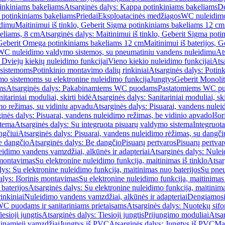
inkiniams bakeliams
Atsarginės dalys: Kappa potinkiniams bakeliams
De
e potinkiniams bakeliams
Priedai
Eksploatacinės medžiagos
WC nuleidimo
idimu
Maitinimui iš tinklo, Geberit Sigma potinkiniams bakeliams 12 cm
keliams, 8 cm
Atsarginės dalys: Maitinimui iš tinklo, Geberit Sigma pot
, Geberit Omega potinkiniams bakeliams 12 cm
Maitinimui iš baterijos, 
WC nuleidimo valdymo sistemos, su pneumatiniu vandens nuleidimu
At
 Dviejų kiekių nuleidimo funkcijai
Vieno kiekio nuleidimo funkcijai
Atsa
 sistemoms
Potinkinio montavimo dalių rinkiniai
Atsarginės dalys: Potin
o sistemoms su elektronine nuleidimo funkcija
Jungtys
Geberit Monolit
ms
Atsarginės dalys: Pakabinamiems WC puodams
Pastatomiems WC p
itariniai moduliai, skirti bidė
Atsarginės dalys: Sanitariniai moduliai, ski
mo režimas, su vidiniu apvadu
Atsarginės dalys: Pisuarai, vandens nulei
inės dalys: Pisuarai, vandens nuleidimo režimas, be vidinio apvado
Išor
stema
Atsarginės dalys: Su integruota pisuarų valdymo sistema
Integruot
ngčiui
Atsarginės dalys: Pisuarai, vandens nuleidimo rėžimas, su dangči
e dangčio
Atsarginės dalys: Be dangčio
Pisuarų pertvaros
Pisuarų pertvar
idimo vandens vamzdžiai, alkūnės ir adapteriai
Atsarginės dalys: Nulei
 montavimas
Su elektronine nuleidimo funkcija, maitinimas iš tinklo
Atsar
lys: Su elektronine nuleidimo funkcija, maitinimas nuo baterijos
Su pneu
alys: Išorinis montavimas
Su elektronine nuleidimo funkcija, maitinimas 
baterijos
Atsarginės dalys: Su elektronine nuleidimo funkcija, maitinima
inkiniai
Nuleidimo vandens vamzdžiai, alkūnės ir adapteriai
Dengiamosi
C puodams ir sanitariniams prietaisams
Atsarginės dalys: Nuotekų sif
iesioji jungtis
Atsarginės dalys: Tiesioji jungtis
Prijungimo moduliai
Atsa
ginamieji vamzdžiai
Jungtys iš PVC
Atsarginės dalys: Jungtys iš PVC
Man