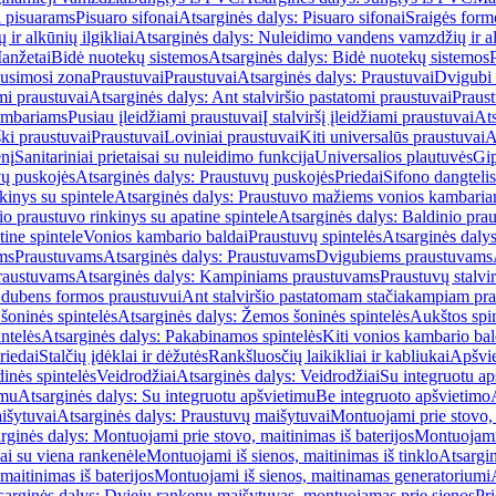
i pisuarams
Pisuaro sifonai
Atsarginės dalys: Pisuaro sifonai
Sraigės form
r alkūnių ilgikliai
Atsarginės dalys: Nuleidimo vandens vamzdžių ir alk
anžetai
Bidė nuotekų sistemos
Atsarginės dalys: Bidė nuotekų sistemos
usimosi zona
Praustuvai
Praustuvai
Atsarginės dalys: Praustuvai
Dvigubi 
mi praustuvai
Atsarginės dalys: Ant stalviršio pastatomi praustuvai
Praus
ambariams
Pusiau įleidžiami praustuvai
Į stalviršį įleidžiami praustuvai
Ats
ki praustuvai
Praustuvai
Loviniai praustuvai
Kiti universalūs praustuvai
A
enį
Sanitariniai prietaisai su nuleidimo funkcija
Universalios plautuvės
Gip
vų puskojės
Atsarginės dalys: Praustuvų puskojės
Priedai
Sifono dangtelis
inys su spintele
Atsarginės dalys: Praustuvo mažiems vonios kambariam
io praustuvo rinkinys su apatine spintele
Atsarginės dalys: Baldinio prau
tine spintele
Vonios kambario baldai
Praustuvų spintelės
Atsarginės dalys
ms
Praustuvams
Atsarginės dalys: Praustuvams
Dvigubiems praustuvams
raustuvams
Atsarginės dalys: Kampiniams praustuvams
Praustuvų stalvir
m dubens formos praustuvui
Ant stalviršio pastatomam stačiakampiam pra
šoninės spintelės
Atsarginės dalys: Žemos šoninės spintelės
Aukštos spin
ntelės
Atsarginės dalys: Pakabinamos spintelės
Kiti vonios kambario bal
riedai
Stalčių įdėklai ir dėžutės
Rankšluosčių laikikliai ir kabliukai
Apšvie
dinės spintelės
Veidrodžiai
Atsarginės dalys: Veidrodžiai
Su integruotu ap
imu
Atsarginės dalys: Su integruotu apšvietimu
Be integruoto apšvietimo
išytuvai
Atsarginės dalys: Praustuvų maišytuvai
Montuojami prie stovo, 
rginės dalys: Montuojami prie stovo, maitinimas iš baterijos
Montuojami 
ai su viena rankenėle
Montuojami iš sienos, maitinimas iš tinklo
Atsargin
maitinimas iš baterijos
Montuojami iš sienos, maitinamas generatoriumi
sarginės dalys: Dviejų rankenų maišytuvas, montuojamas prie sienos
Pri