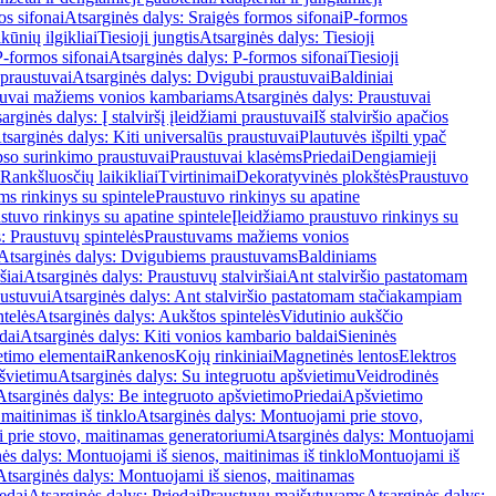
os sifonai
Atsarginės dalys: Sraigės formos sifonai
P-formos
ūnių ilgikliai
Tiesioji jungtis
Atsarginės dalys: Tiesioji
P-formos sifonai
Atsarginės dalys: P-formos sifonai
Tiesioji
praustuvai
Atsarginės dalys: Dvigubi praustuvai
Baldiniai
tuvai mažiems vonios kambariams
Atsarginės dalys: Praustuvai
arginės dalys: Į stalviršį įleidžiami praustuvai
Iš stalviršio apačios
tsarginės dalys: Kiti universalūs praustuvai
Plautuvės išpilti ypač
so surinkimo praustuvai
Praustuvai klasėms
Priedai
Dengiamieji
Rankšluosčių laikikliai
Tvirtinimai
Dekoratyvinės plokštės
Praustuvo
s rinkinys su spintele
Praustuvo rinkinys su apatine
stuvo rinkinys su apatine spintele
Įleidžiamo praustuvo rinkinys su
: Praustuvų spintelės
Praustuvams mažiems vonios
Atsarginės dalys: Dvigubiems praustuvams
Baldiniams
šiai
Atsarginės dalys: Praustuvų stalviršiai
Ant stalviršio pastatomam
ustuvui
Atsarginės dalys: Ant stalviršio pastatomam stačiakampiam
telės
Atsarginės dalys: Aukštos spintelės
Vidutinio aukščio
dai
Atsarginės dalys: Kiti vonios kambario baldai
Sieninės
timo elementai
Rankenos
Kojų rinkiniai
Magnetinės lentos
Elektros
švietimu
Atsarginės dalys: Su integruotu apšvietimu
Veidrodinės
Atsarginės dalys: Be integruoto apšvietimo
Priedai
Apšvietimo
maitinimas iš tinklo
Atsarginės dalys: Montuojami prie stovo,
prie stovo, maitinamas generatoriumi
Atsarginės dalys: Montuojami
ės dalys: Montuojami iš sienos, maitinimas iš tinklo
Montuojami iš
Atsarginės dalys: Montuojami iš sienos, maitinamas
edai
Atsarginės dalys: Priedai
Praustuvų maišytuvams
Atsarginės dalys: