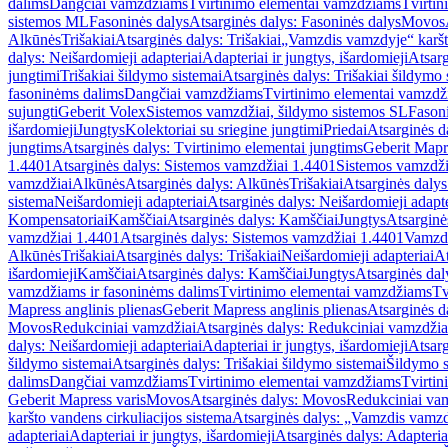
dalims
Dangčiai vamzdžiams
Tvirtinimo elementai vamzdžiams
Tvirtin
sistemos ML
Fasoninės dalys
Atsarginės dalys: Fasoninės dalys
Movos
Alkūnės
Trišakiai
Atsarginės dalys: Trišakiai
„Vamzdis vamzdyje“ karšto
dalys: Neišardomieji adapteriai
Adapteriai ir jungtys, išardomieji
Atsarg
jungtimi
Trišakiai šildymo sistemai
Atsarginės dalys: Trišakiai šildymo 
fasoninėms dalims
Dangčiai vamzdžiams
Tvirtinimo elementai vamzd
sujungti
Geberit Volex
Sistemos vamzdžiai, šildymo sistemos SL
Fasoni
išardomieji
Jungtys
Kolektoriai su sriegine jungtimi
Priedai
Atsarginės d
jungtims
Atsarginės dalys: Tvirtinimo elementai jungtims
Geberit Mapre
1.4401
Atsarginės dalys: Sistemos vamzdžiai 1.4401
Sistemos vamzdži
vamzdžiai
Alkūnės
Atsarginės dalys: Alkūnės
Trišakiai
Atsarginės dalys:
sistema
Neišardomieji adapteriai
Atsarginės dalys: Neišardomieji adapte
Kompensatoriai
Kamščiai
Atsarginės dalys: Kamščiai
Jungtys
Atsarginė
vamzdžiai 1.4401
Atsarginės dalys: Sistemos vamzdžiai 1.4401
Vamzd
Alkūnės
Trišakiai
Atsarginės dalys: Trišakiai
Neišardomieji adapteriai
At
išardomieji
Kamščiai
Atsarginės dalys: Kamščiai
Jungtys
Atsarginės dal
vamzdžiams ir fasoninėms dalims
Tvirtinimo elementai vamzdžiams
Tv
Mapress anglinis plienas
Geberit Mapress anglinis plienas
Atsarginės d
Movos
Redukciniai vamzdžiai
Atsarginės dalys: Redukciniai vamzdžia
dalys: Neišardomieji adapteriai
Adapteriai ir jungtys, išardomieji
Atsarg
šildymo sistemai
Atsarginės dalys: Trišakiai šildymo sistemai
Šildymo s
dalims
Dangčiai vamzdžiams
Tvirtinimo elementai vamzdžiams
Tvirtin
Geberit Mapress varis
Movos
Atsarginės dalys: Movos
Redukciniai va
karšto vandens cirkuliacijos sistema
Atsarginės dalys: „Vamzdis vamzdy
adapteriai
Adapteriai ir jungtys, išardomieji
Atsarginės dalys: Adapteriai