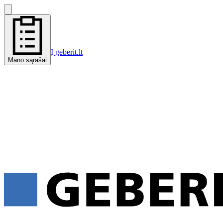
Į geberit.lt
Mano sąrašai