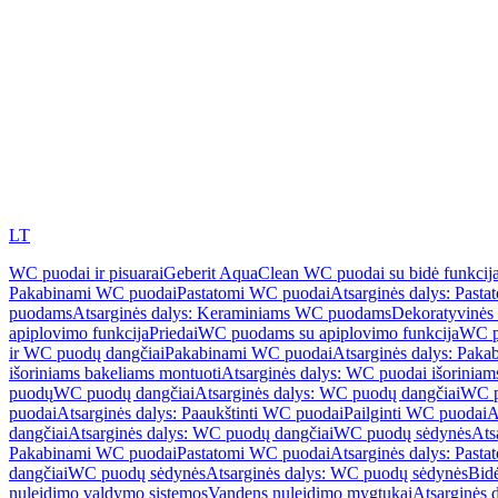
LT
WC puodai ir pisuarai
Geberit AquaClean WC puodai su bidė funkcij
Pakabinami WC puodai
Pastatomi WC puodai
Atsarginės dalys: Past
puodams
Atsarginės dalys: Keraminiams WC puodams
Dekoratyvinės 
apiplovimo funkcija
Priedai
WC puodams su apiplovimo funkcija
WC p
ir WC puodų dangčiai
Pakabinami WC puodai
Atsarginės dalys: Pak
išoriniams bakeliams montuoti
Atsarginės dalys: WC puodai išoriniam
puodų
WC puodų dangčiai
Atsarginės dalys: WC puodų dangčiai
WC p
puodai
Atsarginės dalys: Paaukštinti WC puodai
Pailginti WC puodai
A
dangčiai
Atsarginės dalys: WC puodų dangčiai
WC puodų sėdynės
Ats
Pakabinami WC puodai
Pastatomi WC puodai
Atsarginės dalys: Past
dangčiai
WC puodų sėdynės
Atsarginės dalys: WC puodų sėdynės
Bid
nuleidimo valdymo sistemos
Vandens nuleidimo mygtukai
Atsarginės 