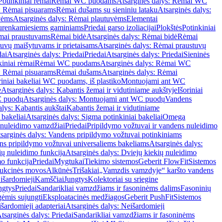
Potinkiniai rėmai
Rėmai WC puodams
Atsarginės dalys: Rėmai WC
: Rėmai pisuarams
Rėmai dušams su sieniniu lataku
Atsarginės dalys:
vėms
Atsarginės dalys: Rėmai plautuvėms
Elementai
surenkamiesiems gaminiams
Priedai garso izoliacijai
Plokštės
Potinkiniai
ėmai praustuvams
Rėmai bidė
Atsarginės dalys: Rėmai bidė
Rėmai
uvų maišytuvams ir prietaisams
Atsarginės dalys: Rėmai praustuvų
dai
Atsarginės dalys: Priedai
Priedai
Atsarginės dalys: Priedai
Sieninės
kiniai rėmai
Rėmai WC puodams
Atsarginės dalys: Rėmai WC
: Rėmai pisuarams
Rėmai dušams
Atsarginės dalys: Rėmai
riniai bakeliai WC puodams, iš plastiko
Montuojami ant WC
e
Atsarginės dalys: Kabantis žemai ir vidutiniame aukštyje
Išoriniai
C puodų
Atsarginės dalys: Montuojami ant WC puodų
Vandens
alys: Kabantis aukštai
Kabantis žemai ir vidutiniame
 bakeliai
Atsarginės dalys: Sigma potinkiniai bakeliai
Omega
nuleidimo vamzdžiai
Priedai
Pripildymo vožtuvai ir vandens nuleidimo
sarginės dalys: Vandens pripildymo vožtuvai potinkiniams
s pripildymo vožtuvai universaliems bakeliams
Atsarginės dalys:
ių nuleidimo funkcija
Atsarginės dalys: Dviejų kiekių nuleidimo
mo funkcija
Priedai
Mygtukai
Tiekimo sistemos
Geberit FlowFit
Sistemos
ukcinės movos
Alkūnės
Trišakiai
„Vamzdis vamzdyje“ karšto vandens
 išardomieji
Kamščiai
Jungtys
Kolektoriai su sriegine
ngtys
Priedai
Sandarikliai vamzdžiams ir fasoninėms dalims
Fasoninių
gėmis sujungti
Eksploatacinės medžiagos
Geberit PushFit
Sistemos
šardomieji adapteriai
Atsarginės dalys: Neišardomieji
tsarginės dalys: Priedai
Sandarikliai vamzdžiams ir fasoninėms