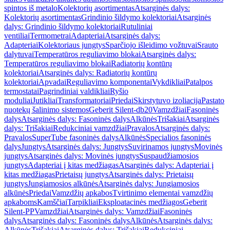
spintos iš metalo
Kolektorių asortimentas
Atsarginės dalys:
Kolektorių asortimentas
Grindinio šildymo kolektoriai
Atsarginės
dalys: Grindinio šildymo kolektoriai
Rutuliniai
ventiliai
Termometrai
Adapteriai
Atsarginės dalys:
Adapteriai
Kolektoriaus jungtys
Sparčiojo išleidimo vožtuvai
Srauto
dalytuvai
Temperatūros reguliavimo blokai
Atsarginės dalys:
Temperatūros reguliavimo blokai
Radiatorių kontūrų
kolektoriai
Atsarginės dalys: Radiatorių kontūrų
kolektoriai
Apvadai
Reguliavimo komponentai
Vykdikliai
Patalpos
termostatai
Pagrindiniai valdikliai
Ryšio
moduliai
Jutikliai
Transformatoriai
Priedai
Skirstytuvo izoliacija
Pastato
nuotekų šalinimo sistemos
Geberit Silent-db20
Vamzdžiai
Fasoninės
dalys
Atsarginės dalys: Fasoninės dalys
Alkūnės
Trišakiai
Atsarginės
dalys: Trišakiai
Redukciniai vamzdžiai
Pravalos
Atsarginės dalys:
Pravalos
SuperTube fasoninės dalys
Alkūnės
Specialios fasoninės
dalys
Jungtys
Atsarginės dalys: Jungtys
Suvirinamos jungtys
Movinės
jungtys
Atsarginės dalys: Movinės jungtys
Suspaudžiamosios
jungtys
Adapteriai į kitas medžiagas
Atsarginės dalys: Adapteriai į
kitas medžiagas
Prietaisų jungtys
Atsarginės dalys: Prietaisų
jungtys
Jungiamosios alkūnės
Atsarginės dalys: Jungiamosios
alkūnės
Priedai
Vamzdžių apkabos
Tvirtinimo elementai vamzdžių
apkaboms
Kamščiai
Tarpikliai
Eksploatacinės medžiagos
Geberit
Silent-PP
Vamzdžiai
Atsarginės dalys: Vamzdžiai
Fasoninės
dalys
Atsarginės dalys: Fasoninės dalys
Alkūnės
Atsarginės dalys:
Alkūnės
Trišakiai
Atsarginės dalys: Trišakiai
Redukciniai