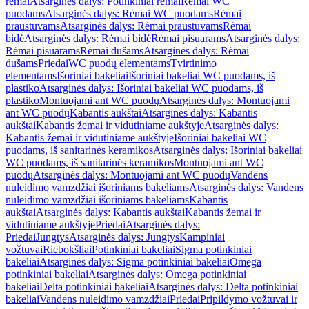
rėmai
Atsarginės dalys: Potinkiniai rėmai
Rėmai WC
puodams
Atsarginės dalys: Rėmai WC puodams
Rėmai
praustuvams
Atsarginės dalys: Rėmai praustuvams
Rėmai
bidė
Atsarginės dalys: Rėmai bidė
Rėmai pisuarams
Atsarginės dalys:
Rėmai pisuarams
Rėmai dušams
Atsarginės dalys: Rėmai
dušams
Priedai
WC puodų elementams
Tvirtinimo
elementams
Išoriniai bakeliai
Išoriniai bakeliai WC puodams, iš
plastiko
Atsarginės dalys: Išoriniai bakeliai WC puodams, iš
plastiko
Montuojami ant WC puodų
Atsarginės dalys: Montuojami
ant WC puodų
Kabantis aukštai
Atsarginės dalys: Kabantis
aukštai
Kabantis žemai ir vidutiniame aukštyje
Atsarginės dalys:
Kabantis žemai ir vidutiniame aukštyje
Išoriniai bakeliai WC
puodams, iš sanitarinės keramikos
Atsarginės dalys: Išoriniai bakeliai
WC puodams, iš sanitarinės keramikos
Montuojami ant WC
puodų
Atsarginės dalys: Montuojami ant WC puodų
Vandens
nuleidimo vamzdžiai išoriniams bakeliams
Atsarginės dalys: Vandens
nuleidimo vamzdžiai išoriniams bakeliams
Kabantis
aukštai
Atsarginės dalys: Kabantis aukštai
Kabantis žemai ir
vidutiniame aukštyje
Priedai
Atsarginės dalys:
Priedai
Jungtys
Atsarginės dalys: Jungtys
Kampiniai
vožtuvai
Riebokšliai
Potinkiniai bakeliai
Sigma potinkiniai
bakeliai
Atsarginės dalys: Sigma potinkiniai bakeliai
Omega
potinkiniai bakeliai
Atsarginės dalys: Omega potinkiniai
bakeliai
Delta potinkiniai bakeliai
Atsarginės dalys: Delta potinkiniai
bakeliai
Vandens nuleidimo vamzdžiai
Priedai
Pripildymo vožtuvai ir