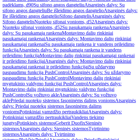
padėklams, d90
Su sifono angos dangteliu
Atsarginės dalys: Su
sifono angos dangteliu
Be išleidimo angos dangtelio
Atsarginės dalys:
Be išleidimo angos dangtelio
Sifono dangtelis
Atsarginės dalys:
Sifono dangtelis
Nuotekų sifonai vonioms, d52
Atsarginės dalys:
Nuotekų sifonai vonioms, d52
Su pasukamąja rankena
Atsarginės
dalys: Su pasukamąja rankena
Montavimo dalių rinkiniai
pasukamajai rankenai
Atsarginės dalys: Montavimo dalių rinkiniai
pasukamajai rankenai
Su pasukamąja rankena ir vandens prileidimo
funkcija
Atsarginės dalys: Su pasukamąja rankena ir vandens
prileidimo funkcija
Montavimo dalių rinkiniai pasukamajai rankenai
ir prileidimo funkcijai
Atsarginės dalys: Montavimo dalių rinkiniai
pasukamajai rankenai ir prileidimo funkcijai
Su uždarymo
paspaudimu funkcija PushControl
Atsarginės dalys: Su uždarymo
paspaudimu funkcija PushControl
Montavimo dalių rinkiniai
mygtukinio valdymo funkcijai PushControl
Atsarginės dalys:
Montavimo dalių rinkiniai mygtukinio valdymo funkcijai
PushControl
Su vožtuvo akle
Atsarginės dalys: Su vožtuvo
akle
Priedai nuotekų sistemos fasoninėms dalims vonioms
Atsarginės
dalys: Priedai nuotekų sistemos fasoninėms dalims
vonioms
Potinkiniai vamzdžio pertraukikliai
Atsarginės dalys:
Potinkiniai vamzdžio pertraukikliai
Vandens tiekimo
jungtys
Potinkinės sistemos
Geberit Duofix
Sieninės
sistemos
Atsarginės dalys: Sieninės sistemos
Tvirtinimo
sistemos
Atsarginės dalys: Tvirtinimo
sistemos
Plokštės
Priedai
Atsarginės dalys: Priedai
Potinkiniai