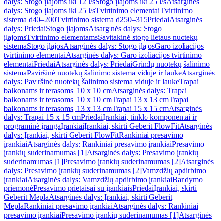
dalys: Stogo įlajoms iki 12 l/s
Stogo įlajoms iki 25 l/s
Atsarginės
dalys: Stogo įlajoms iki 25 l/s
Tvirtinimo elementai
Tvirtinimo
sistema d40–200
Tvirtinimo sistema d250–315
Priedai
Atsarginės
dalys: Priedai
Stogo įlajoms
Atsarginės dalys: Stogo
įlajoms
Tvirtinimo elementams
Savitakinė stogo lietaus nuotekų
sistema
Stogo įlajos
Atsarginės dalys: Stogo įlajos
Garo izoliacijos
tvirtinimo elementai
Atsarginės dalys: Garo izoliacijos tvirtinimo
elementai
Priedai
Atsarginės dalys: Priedai
Grindų nuotekų šalinimo
sistema
Paviršinė nuotekų šalinimo sistema viduje ir lauke
Atsarginės
dalys: Paviršinė nuotekų šalinimo sistema viduje ir lauke
Trapai
balkonams ir terasoms, 10 x 10 cm
Atsarginės dalys: Trapai
balkonams ir terasoms, 10 x 10 cm
Trapai 13 x 13 cm
Trapai
balkonams ir terasoms, 13 x 13 cm
Trapai 15 x 15 cm
Atsarginės
dalys: Trapai 15 x 15 cm
Priedai
Įrankiai, tinklo komponentai ir
programinė įranga
Įrankiai
Įrankiai, skirti Geberit FlowFit
Atsarginės
dalys: Įrankiai, skirti Geberit FlowFit
Rankiniai presavimo
įrankiai
Atsarginės dalys: Rankiniai presavimo įrankiai
Presavimo
įrankių suderinamumas [1]
Atsarginės dalys: Presavimo įrankių
suderinamumas [1]
Presavimo įrankių suderinamumas [2]
Atsarginės
dalys: Presavimo įrankių suderinamumas [2]
Vamzdžių apdirbimo
įrankiai
Atsarginės dalys: Vamzdžių apdirbimo įrankiai
Bandymo
priemonė
Presavimo prietaisai su įrankiais
Priedai
Įrankiai, skirti
Geberit Mepla
Atsarginės dalys: Įrankiai, skirti Geberit
Mepla
Rankiniai presavimo įrankiai
Atsarginės dalys: Rankiniai
presavimo įrankiai
Presavimo įrankių suderinamumas [1]
Atsarginės