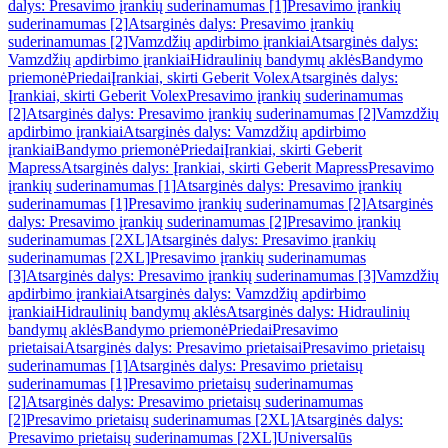
dalys: Presavimo įrankių suderinamumas [1]
Presavimo įrankių
suderinamumas [2]
Atsarginės dalys: Presavimo įrankių
suderinamumas [2]
Vamzdžių apdirbimo įrankiai
Atsarginės dalys:
Vamzdžių apdirbimo įrankiai
Hidraulinių bandymų aklės
Bandymo
priemonė
Priedai
Įrankiai, skirti Geberit Volex
Atsarginės dalys:
Įrankiai, skirti Geberit Volex
Presavimo įrankių suderinamumas
[2]
Atsarginės dalys: Presavimo įrankių suderinamumas [2]
Vamzdžių
apdirbimo įrankiai
Atsarginės dalys: Vamzdžių apdirbimo
įrankiai
Bandymo priemonė
Priedai
Įrankiai, skirti Geberit
Mapress
Atsarginės dalys: Įrankiai, skirti Geberit Mapress
Presavimo
įrankių suderinamumas [1]
Atsarginės dalys: Presavimo įrankių
suderinamumas [1]
Presavimo įrankių suderinamumas [2]
Atsarginės
dalys: Presavimo įrankių suderinamumas [2]
Presavimo įrankių
suderinamumas [2XL]
Atsarginės dalys: Presavimo įrankių
suderinamumas [2XL]
Presavimo įrankių suderinamumas
[3]
Atsarginės dalys: Presavimo įrankių suderinamumas [3]
Vamzdžių
apdirbimo įrankiai
Atsarginės dalys: Vamzdžių apdirbimo
įrankiai
Hidraulinių bandymų aklės
Atsarginės dalys: Hidraulinių
bandymų aklės
Bandymo priemonė
Priedai
Presavimo
prietaisai
Atsarginės dalys: Presavimo prietaisai
Presavimo prietaisų
suderinamumas [1]
Atsarginės dalys: Presavimo prietaisų
suderinamumas [1]
Presavimo prietaisų suderinamumas
[2]
Atsarginės dalys: Presavimo prietaisų suderinamumas
[2]
Presavimo prietaisų suderinamumas [2XL]
Atsarginės dalys:
Presavimo prietaisų suderinamumas [2XL]
Universalūs