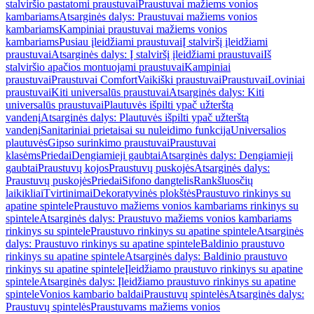
stalviršio pastatomi praustuvai
Praustuvai mažiems vonios
kambariams
Atsarginės dalys: Praustuvai mažiems vonios
kambariams
Kampiniai praustuvai mažiems vonios
kambariams
Pusiau įleidžiami praustuvai
Į stalviršį įleidžiami
praustuvai
Atsarginės dalys: Į stalviršį įleidžiami praustuvai
Iš
stalviršio apačios montuojami praustuvai
Kampiniai
praustuvai
Praustuvai Comfort
Vaikiški praustuvai
Praustuvai
Loviniai
praustuvai
Kiti universalūs praustuvai
Atsarginės dalys: Kiti
universalūs praustuvai
Plautuvės išpilti ypač užterštą
vandenį
Atsarginės dalys: Plautuvės išpilti ypač užterštą
vandenį
Sanitariniai prietaisai su nuleidimo funkcija
Universalios
plautuvės
Gipso surinkimo praustuvai
Praustuvai
klasėms
Priedai
Dengiamieji gaubtai
Atsarginės dalys: Dengiamieji
gaubtai
Praustuvų kojos
Praustuvų puskojės
Atsarginės dalys:
Praustuvų puskojės
Priedai
Sifono dangtelis
Rankšluosčių
laikikliai
Tvirtinimai
Dekoratyvinės plokštės
Praustuvo rinkinys su
apatine spintele
Praustuvo mažiems vonios kambariams rinkinys su
spintele
Atsarginės dalys: Praustuvo mažiems vonios kambariams
rinkinys su spintele
Praustuvo rinkinys su apatine spintele
Atsarginės
dalys: Praustuvo rinkinys su apatine spintele
Baldinio praustuvo
rinkinys su apatine spintele
Atsarginės dalys: Baldinio praustuvo
rinkinys su apatine spintele
Įleidžiamo praustuvo rinkinys su apatine
spintele
Atsarginės dalys: Įleidžiamo praustuvo rinkinys su apatine
spintele
Vonios kambario baldai
Praustuvų spintelės
Atsarginės dalys:
Praustuvų spintelės
Praustuvams mažiems vonios