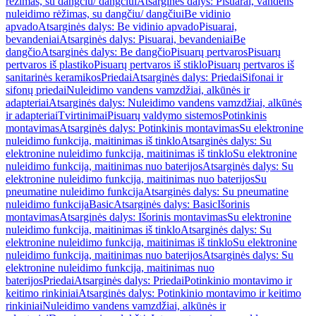
rėžimas, su dangčiu/ dangčiui
Atsarginės dalys: Pisuarai, vandens
nuleidimo rėžimas, su dangčiu/ dangčiui
Be vidinio
apvado
Atsarginės dalys: Be vidinio apvado
Pisuarai,
bevandeniai
Atsarginės dalys: Pisuarai, bevandeniai
Be
dangčio
Atsarginės dalys: Be dangčio
Pisuarų pertvaros
Pisuarų
pertvaros iš plastiko
Pisuarų pertvaros iš stiklo
Pisuarų pertvaros iš
sanitarinės keramikos
Priedai
Atsarginės dalys: Priedai
Sifonai ir
sifonų priedai
Nuleidimo vandens vamzdžiai, alkūnės ir
adapteriai
Atsarginės dalys: Nuleidimo vandens vamzdžiai, alkūnės
ir adapteriai
Tvirtinimai
Pisuarų valdymo sistemos
Potinkinis
montavimas
Atsarginės dalys: Potinkinis montavimas
Su elektronine
nuleidimo funkcija, maitinimas iš tinklo
Atsarginės dalys: Su
elektronine nuleidimo funkcija, maitinimas iš tinklo
Su elektronine
nuleidimo funkcija, maitinimas nuo baterijos
Atsarginės dalys: Su
elektronine nuleidimo funkcija, maitinimas nuo baterijos
Su
pneumatine nuleidimo funkcija
Atsarginės dalys: Su pneumatine
nuleidimo funkcija
Basic
Atsarginės dalys: Basic
Išorinis
montavimas
Atsarginės dalys: Išorinis montavimas
Su elektronine
nuleidimo funkcija, maitinimas iš tinklo
Atsarginės dalys: Su
elektronine nuleidimo funkcija, maitinimas iš tinklo
Su elektronine
nuleidimo funkcija, maitinimas nuo baterijos
Atsarginės dalys: Su
elektronine nuleidimo funkcija, maitinimas nuo
baterijos
Priedai
Atsarginės dalys: Priedai
Potinkinio montavimo ir
keitimo rinkiniai
Atsarginės dalys: Potinkinio montavimo ir keitimo
rinkiniai
Nuleidimo vandens vamzdžiai, alkūnės ir