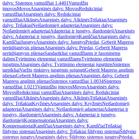
dalys: Sistemos vamzdžiai 1.4401
Vamzdžių
įmovos
Movos
Atsarginės dalys: Movos
Redukciniai
vamzdžiai
Atsarginės dalys: Redukciniai
vamzdžiai
Alkūnės
Atsarginės dalys: Alkūnės
Trišakiai
Atsarginės
dalys: Trišakiai
Neišardomieji adapteriai
Atsarginės dalys:
Neišardomieji adapteriai
Adapteriai ir jungtys, išardomieji
Atsarginės
dalys: Adapteriai ir jungtys, išardomieji
Kamščiai
Atsarginės dalys:
Kamščiai
Jungtys
Atsarginės dalys: Jungtys
Priedai, Geberit Mapress
nerūdijantysis plienas
Atsarginės dalys: Priedai, Geberit Mapress
nerūdijantysis plienas
Sandarikliai vamzdžiams ir fasoninėms
dalims
Tvirtinimo elementai vamzdžiams
Tvirtinimo elementai
jungtims
Atsarginės dalys: Tvirtinimo elementai jungtims
Sistemos
tarpikliai
Varžtų rinkinys jungėmis sujungti
Geberit Mapress anglinis
plienas
Geberit Mapress anglinis plienas
Atsarginės dalys: Geberit
Mapress anglinis plienas
Sistemos vamzdžiai 1.0034
Sistemos
vamzdžiai 1.0215
Vamzdžių įmovos
Movos
Atsarginės dalys:
Movos
Redukciniai vamzdžiai
Atsarginės dalys: Redukciniai
vamzdžiai
Alkūnės
Atsarginės dalys: Alkūnės
Trišakiai
Atsarginės
dalys: Trišakiai
Kryžmės
Atsarginės dalys: Kryžmės
Neišardomieji
adapteriai
Atsarginės dalys: Neišardomieji adapteriai
Adapteriai ir
jungtys, išardomieji
Atsarginės dalys: Adapteriai ir jungtys,
išardomieji
Kompensatoriai
Atsarginės dalys:
Kompensatoriai
Kamščiai
Atsarginės dalys: Kamščiai
Trišakiai
šildymo sistemai
Atsarginės dalys: Trišakiai šildymo sistemai
Šildymo
sistemos jungtys
Atsarginės dalys: Šildymo sistemos jungtys
Priedai,