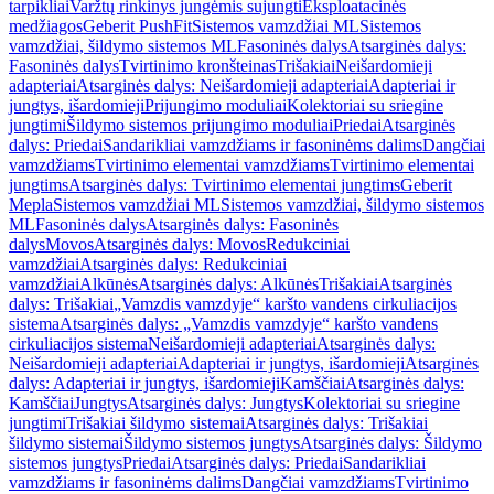
tarpikliai
Varžtų rinkinys jungėmis sujungti
Eksploatacinės
medžiagos
Geberit PushFit
Sistemos vamzdžiai ML
Sistemos
vamzdžiai, šildymo sistemos ML
Fasoninės dalys
Atsarginės dalys:
Fasoninės dalys
Tvirtinimo kronšteinas
Trišakiai
Neišardomieji
adapteriai
Atsarginės dalys: Neišardomieji adapteriai
Adapteriai ir
jungtys, išardomieji
Prijungimo moduliai
Kolektoriai su sriegine
jungtimi
Šildymo sistemos prijungimo moduliai
Priedai
Atsarginės
dalys: Priedai
Sandarikliai vamzdžiams ir fasoninėms dalims
Dangčiai
vamzdžiams
Tvirtinimo elementai vamzdžiams
Tvirtinimo elementai
jungtims
Atsarginės dalys: Tvirtinimo elementai jungtims
Geberit
Mepla
Sistemos vamzdžiai ML
Sistemos vamzdžiai, šildymo sistemos
ML
Fasoninės dalys
Atsarginės dalys: Fasoninės
dalys
Movos
Atsarginės dalys: Movos
Redukciniai
vamzdžiai
Atsarginės dalys: Redukciniai
vamzdžiai
Alkūnės
Atsarginės dalys: Alkūnės
Trišakiai
Atsarginės
dalys: Trišakiai
„Vamzdis vamzdyje“ karšto vandens cirkuliacijos
sistema
Atsarginės dalys: „Vamzdis vamzdyje“ karšto vandens
cirkuliacijos sistema
Neišardomieji adapteriai
Atsarginės dalys:
Neišardomieji adapteriai
Adapteriai ir jungtys, išardomieji
Atsarginės
dalys: Adapteriai ir jungtys, išardomieji
Kamščiai
Atsarginės dalys:
Kamščiai
Jungtys
Atsarginės dalys: Jungtys
Kolektoriai su sriegine
jungtimi
Trišakiai šildymo sistemai
Atsarginės dalys: Trišakiai
šildymo sistemai
Šildymo sistemos jungtys
Atsarginės dalys: Šildymo
sistemos jungtys
Priedai
Atsarginės dalys: Priedai
Sandarikliai
vamzdžiams ir fasoninėms dalims
Dangčiai vamzdžiams
Tvirtinimo