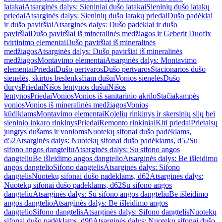
latakai
Atsarginės dalys: Sieniniai dušo latakai
Sieninių dušo latakų
priedai
Atsarginės dalys: Sieninių dušo latakų priedai
Dušo padėklai
ir dušo paviršiai
Atsarginės dalys: Dušo padėklai ir dušo
paviršiai
Dušo paviršiai iš mineralinės medžiagos ir Geberit Duofix
tvirtinimo elementai
Dušo paviršiai iš mineralinės
medžiagos
Atsarginės dalys: Dušo paviršiai iš mineralinės
medžiagos
Montavimo elementai
Atsarginės dalys: Montavimo
elementai
Priedai
Dušo pertvaros
Dušo pertvaros
Stacionarios dušo
sienelės, skirtos beslenksčiam dušui
Vonios sienelės
Dušo
durys
Priedai
Nišos lentynos dušui
Nišos
lentynos
Priedai
Vonios
Vonios iš sanitarinio akrilo
Stačiakampės
vonios
Vonios iš mineralinės medžiagos
Vonios
kūdikiams
Montavimo elementai
Kojelių rinkinys ir skersinių sijų bei
sieninio inkaro rinkinys
Priedai
Remonto rinkiniai
Kiti priedai
Prietaisų
jungtys dušams ir vonioms
Nuotekų sifonai dušo padėklams,
d52
Atsarginės dalys: Nuotekų sifonai dušo padėklams, d52
Su
sifono angos dangteliu
Atsarginės dalys: Su sifono angos
dangteliu
Be išleidimo angos dangtelio
Atsarginės dalys: Be išleidimo
angos dangtelio
Sifono dangtelis
Atsarginės dalys: Sifono
dangtelis
Nuotekų sifonai dušo padėklams, d62
Atsarginės dalys:
Nuotekų sifonai dušo padėklams, d62
Su sifono angos
dangteliu
Atsarginės dalys: Su sifono angos dangteliu
Be išleidimo
angos dangtelio
Atsarginės dalys: Be išleidimo angos
dangtelio
Sifono dangtelis
Atsarginės dalys: Sifono dangtelis
Nuotekų
sifonai dušo padėklams, d90
Atsarginės dalys: Nuotekų sifonai dušo