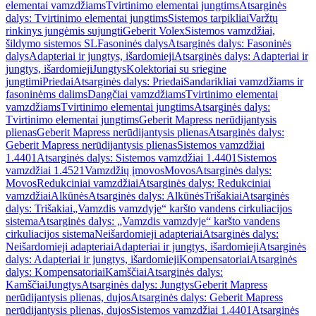
elementai vamzdžiams
Tvirtinimo elementai jungtims
Atsarginės
dalys: Tvirtinimo elementai jungtims
Sistemos tarpikliai
Varžtų
rinkinys jungėmis sujungti
Geberit Volex
Sistemos vamzdžiai,
šildymo sistemos SL
Fasoninės dalys
Atsarginės dalys: Fasoninės
dalys
Adapteriai ir jungtys, išardomieji
Atsarginės dalys: Adapteriai ir
jungtys, išardomieji
Jungtys
Kolektoriai su sriegine
jungtimi
Priedai
Atsarginės dalys: Priedai
Sandarikliai vamzdžiams ir
fasoninėms dalims
Dangčiai vamzdžiams
Tvirtinimo elementai
vamzdžiams
Tvirtinimo elementai jungtims
Atsarginės dalys:
Tvirtinimo elementai jungtims
Geberit Mapress nerūdijantysis
plienas
Geberit Mapress nerūdijantysis plienas
Atsarginės dalys:
Geberit Mapress nerūdijantysis plienas
Sistemos vamzdžiai
1.4401
Atsarginės dalys: Sistemos vamzdžiai 1.4401
Sistemos
vamzdžiai 1.4521
Vamzdžių įmovos
Movos
Atsarginės dalys:
Movos
Redukciniai vamzdžiai
Atsarginės dalys: Redukciniai
vamzdžiai
Alkūnės
Atsarginės dalys: Alkūnės
Trišakiai
Atsarginės
dalys: Trišakiai
„Vamzdis vamzdyje“ karšto vandens cirkuliacijos
sistema
Atsarginės dalys: „Vamzdis vamzdyje“ karšto vandens
cirkuliacijos sistema
Neišardomieji adapteriai
Atsarginės dalys:
Neišardomieji adapteriai
Adapteriai ir jungtys, išardomieji
Atsarginės
dalys: Adapteriai ir jungtys, išardomieji
Kompensatoriai
Atsarginės
dalys: Kompensatoriai
Kamščiai
Atsarginės dalys:
Kamščiai
Jungtys
Atsarginės dalys: Jungtys
Geberit Mapress
nerūdijantysis plienas, dujos
Atsarginės dalys: Geberit Mapress
nerūdijantysis plienas, dujos
Sistemos vamzdžiai 1.4401
Atsarginės