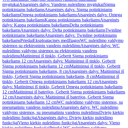
mygtukai
Atsarginės dalys: Vandens nuleidimo mygtukai
Sigma
potinkiniams bakeliams
Atsarginės dalys: Sigma potinkiniams
bakeliams
Omega potinkiniams bakeliams
Atsarginės dalys: Omega
potinkiniams bakeliams
Kappa potinkiniams bakeliams
Atsarginės
dalys: Kappa potinkiniams bakeliams
Delta potinkiniams
bakeliams
Atsarginės dalys: Delta potinkiniams bakeliams
Twinline
potinkiniams bakeliams
Atsarginės dalys: Twinline potinkiniams
bakeliams
Priedai
Eksploatacinės medžiagos
WC nuleidimo valdymo
sistemos su elektroniniu vandens nuleidimu
Atsarginės dalys: WC
nuleidimo valdymo sistemos su elektroniniu vandens
nuleidimu
Maitinimui iš tinklo, Geberit Sigma potinkiniams
bakeliams 12 cm
Atsarginės dalys: Maitinimui iš tinklo, Geberit
Sigma potinkiniams bakeliams 12 cm
Maitinimui iš tinklo, Geberit
Sigma potinkiniams bakeliams, 8 cm
Atsarginės dalys: Maitinimui iš
tinklo, Geberit Sigma potinkiniams bakeliams, 8 cm
Maitinimui iš
tinklo, Geberit Omega potinkiniams bakeliams 12 cm
Atsarginės
dalys: Maitinimui iš tinklo, Geberit Omega potinkiniams bakeliams
12 cm
Maitinimui iš baterijos, Geberit Sigma potinkiniams bakeliams
12 cm
Atsarginės dalys: Maitinimui iš baterijos, Geberit Sigma
potinkiniams bakeliams 12 cm
WC nuleidimo valdymo sistemos, su
pneumatiniu vandens nuleidimu
Atsarginės dalys: WC nuleidimo
valdymo sistemos, su pneumatiniu vandens nuleidimu
Dviejų kiekių
nuleidimo funkcijai
Atsarginės dalys: Dviejų kiekių nuleidimo
funkcijai
Vieno kiekio nuleidimo funkcijai
Atsarginės dalys: Vieno
kiekio nuleidimo funkcijai
Priedai WC nuleidimo valdymo