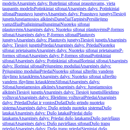
modelis
Atsarginės dalys: Buteliniai sifonai praustuvams, vietą
taupantis modelis
Potinkiniai sifonai
Atsarginės dalys: Potinkiniai
sifonai
Praustuvo jungtys
Atsarginės dalys: Praustuvo jungtys
Tiesioji
jungtis
Jungiamosios alkūnės
Dangčiai
Tarpinės
Persiliejimo
vamzdžiai
Prailginimai
Įjungimai
Nuotekų sifonai
plautuvėms
Atsarginės dalys: Nuotekų sifonai plautuvėms
P-formos
sifonai
Atsarginės dalys: P-formos sifonai
Plautuvės
jungtys
Atsarginės dalys: Plautuvės jungtys
Tiesioji jungtis
Atsarginės
dalys: Tiesioji jungtis
Priedai
Atsarginės dalys: Priedai
Nuotekų
sifonai prietaisams
Atsarginės dalys: Nuotekų sifonai prietaisams
P-
formos sifonai
Atsarginės dalys: P-formos sifonai
Potinkiniai
sifonai
Atsarginės dalys: Potinkiniai sifonai
Išoriniai sifonai
Atsarginės
dalys: Išoriniai sifonai
Prijungimo moduliai
Atsarginės dalys:
Prijungimo moduliai
Priedai
Nuotekų sifonai užteršto vandens
išpylimo kriauklėms
Atsarginės dalys: Nuotekų sifonai užteršto
vandens išpylimo kriauklėms
Sifonai
Atsarginės dalys:
Sifonai
Jungiamosios alkūnės
Atsarginės dalys: Jungiamosios
alkūnės
Tiesioji jungtis
Atsarginės dalys: Tiesioji jungtis
Išleidimo
vožtuvai
Atsarginės dalys: Išleidimo vožtuvai
Priedai
Atsarginės
dalys: Priedai
Dušai ir vonios
Dušai
Dušo grindų nuotekų
sistema
Atsarginės dalys: Dušo grindų nuotekų sistema
Dušo
latakai
Atsarginės dalys: Dušo latakai
Priedai dušo
latakams
Atsarginės dalys: Priedai dušo latakams
Dušo paviršiaus
sifonai
Atsarginės dalys: Dušo paviršiaus sifonai
Dušo trapų
priedai
Atsarginės dalys: Dušo trapų priedai
Sieniniai dušo