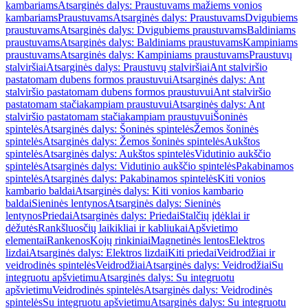
kambariams
Atsarginės dalys: Praustuvams mažiems vonios
kambariams
Praustuvams
Atsarginės dalys: Praustuvams
Dvigubiems
praustuvams
Atsarginės dalys: Dvigubiems praustuvams
Baldiniams
praustuvams
Atsarginės dalys: Baldiniams praustuvams
Kampiniams
praustuvams
Atsarginės dalys: Kampiniams praustuvams
Praustuvų
stalviršiai
Atsarginės dalys: Praustuvų stalviršiai
Ant stalviršio
pastatomam dubens formos praustuvui
Atsarginės dalys: Ant
stalviršio pastatomam dubens formos praustuvui
Ant stalviršio
pastatomam stačiakampiam praustuvui
Atsarginės dalys: Ant
stalviršio pastatomam stačiakampiam praustuvui
Šoninės
spintelės
Atsarginės dalys: Šoninės spintelės
Žemos šoninės
spintelės
Atsarginės dalys: Žemos šoninės spintelės
Aukštos
spintelės
Atsarginės dalys: Aukštos spintelės
Vidutinio aukščio
spintelės
Atsarginės dalys: Vidutinio aukščio spintelės
Pakabinamos
spintelės
Atsarginės dalys: Pakabinamos spintelės
Kiti vonios
kambario baldai
Atsarginės dalys: Kiti vonios kambario
baldai
Sieninės lentynos
Atsarginės dalys: Sieninės
lentynos
Priedai
Atsarginės dalys: Priedai
Stalčių įdėklai ir
dėžutės
Rankšluosčių laikikliai ir kabliukai
Apšvietimo
elementai
Rankenos
Kojų rinkiniai
Magnetinės lentos
Elektros
lizdai
Atsarginės dalys: Elektros lizdai
Kiti priedai
Veidrodžiai ir
veidrodinės spintelės
Veidrodžiai
Atsarginės dalys: Veidrodžiai
Su
integruotu apšvietimu
Atsarginės dalys: Su integruotu
apšvietimu
Veidrodinės spintelės
Atsarginės dalys: Veidrodinės
spintelės
Su integruotu apšvietimu
Atsarginės dalys: Su integruotu