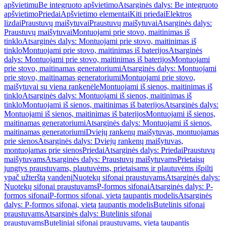
apšvietimu
Be integruoto apšvietimo
Atsarginės dalys: Be integruoto
apšvietimo
Priedai
Apšvietimo elementai
Kiti priedai
Elektros
lizdai
Praustuvų maišytuvai
Praustuvų maišytuvai
Atsarginės dalys:
Praustuvų maišytuvai
Montuojami prie stovo, maitinimas iš
tinklo
Atsarginės dalys: Montuojami prie stovo, maitinimas iš
tinklo
Montuojami prie stovo, maitinimas iš baterijos
Atsarginės
dalys: Montuojami prie stovo, maitinimas iš baterijos
Montuojami
prie stovo, maitinamas generatoriumi
Atsarginės dalys: Montuojami
prie stovo, maitinamas generatoriumi
Montuojami prie stovo,
maišytuvai su viena rankenėle
Montuojami iš sienos, maitinimas iš
tinklo
Atsarginės dalys: Montuojami iš sienos, maitinimas iš
tinklo
Montuojami iš sienos, maitinimas iš baterijos
Atsarginės dalys:
Montuojami iš sienos, maitinimas iš baterijos
Montuojami iš sienos,
maitinamas generatoriumi
Atsarginės dalys: Montuojami iš sienos,
maitinamas generatoriumi
Dviejų rankenų maišytuvas, montuojamas
prie sienos
Atsarginės dalys: Dviejų rankenų maišytuvas,
montuojamas prie sienos
Priedai
Atsarginės dalys: Priedai
Praustuvų
maišytuvams
Atsarginės dalys: Praustuvų maišytuvams
Prietaisų
jungtys praustuvams, plautuvėms, prietaisams ir plautuvėms išpilti
ypač užterštą vandenį
Nuotekų sifonai praustuvams
Atsarginės dalys:
Nuotekų sifonai praustuvams
P-formos sifonai
Atsarginės dalys: P-
formos sifonai
P-formos sifonai, vietą taupantis modelis
Atsarginės
dalys: P-formos sifonai, vietą taupantis modelis
Butelinis sifonai
praustuvams
Atsarginės dalys: Butelinis sifonai
praustuvams
Buteliniai sifonai praustuvams, vietą taupantis