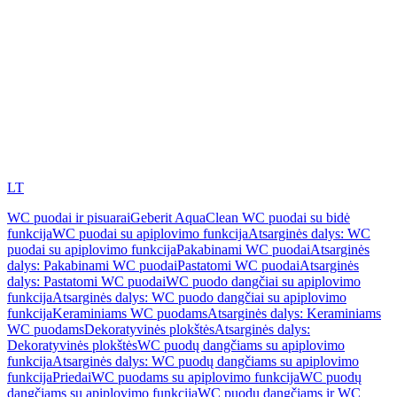
LT
WC puodai ir pisuarai
Geberit AquaClean WC puodai su bidė
funkcija
WC puodai su apiplovimo funkcija
Atsarginės dalys: WC
puodai su apiplovimo funkcija
Pakabinami WC puodai
Atsarginės
dalys: Pakabinami WC puodai
Pastatomi WC puodai
Atsarginės
dalys: Pastatomi WC puodai
WC puodo dangčiai su apiplovimo
funkcija
Atsarginės dalys: WC puodo dangčiai su apiplovimo
funkcija
Keraminiams WC puodams
Atsarginės dalys: Keraminiams
WC puodams
Dekoratyvinės plokštės
Atsarginės dalys:
Dekoratyvinės plokštės
WC puodų dangčiams su apiplovimo
funkcija
Atsarginės dalys: WC puodų dangčiams su apiplovimo
funkcija
Priedai
WC puodams su apiplovimo funkcija
WC puodų
dangčiams su apiplovimo funkcija
WC puodų dangčiams ir WC