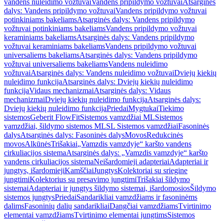
vandens nuleidimo vožtuvai
Vandens pripildymo vožtuvai
Atsarginės
dalys: Vandens pripildymo vožtuvai
Vandens pripildymo vožtuvai
potinkiniams bakeliams
Atsarginės dalys: Vandens pripildymo
vožtuvai potinkiniams bakeliams
Vandens pripildymo vožtuvai
keraminiams bakeliams
Atsarginės dalys: Vandens pripildymo
vožtuvai keraminiams bakeliams
Vandens pripildymo vožtuvai
universaliems bakeliams
Atsarginės dalys: Vandens pripildymo
vožtuvai universaliems bakeliams
Vandens nuleidimo
vožtuvai
Atsarginės dalys: Vandens nuleidimo vožtuvai
Dviejų kiekių
nuleidimo funkcija
Atsarginės dalys: Dviejų kiekių nuleidimo
funkcija
Vidaus mechanizmai
Atsarginės dalys: Vidaus
mechanizmai
Dviejų kiekių nuleidimo funkcija
Atsarginės dalys:
Dviejų kiekių nuleidimo funkcija
Priedai
Mygtukai
Tiekimo
sistemos
Geberit FlowFit
Sistemos vamzdžiai ML
Sistemos
vamzdžiai, šildymo sistemos ML
SL Sistemos vamzdžiai
Fasoninės
dalys
Atsarginės dalys: Fasoninės dalys
Movos
Redukcinės
movos
Alkūnės
Trišakiai
„Vamzdis vamzdyje“ karšto vandens
cirkuliacijos sistema
Atsarginės dalys: „Vamzdis vamzdyje“ karšto
vandens cirkuliacijos sistema
Neišardomieji adapteriai
Adapteriai ir
jungtys, išardomieji
Kamščiai
Jungtys
Kolektoriai su sriegine
jungtimi
Kolektorius su presavimo jungtimi
Trišakiai šildymo
sistemai
Adapteriai ir jungtys šildymo sistemai, išardomosios
Šildymo
sistemos jungtys
Priedai
Sandarikliai vamzdžiams ir fasoninėms
dalims
Fasoninių dalių sandarikliai
Dangčiai vamzdžiams
Tvirtinimo
elementai vamzdžiams
Tvirtinimo elementai jungtims
Sistemos