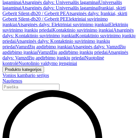
lagaminai
Atsarginės dalys: Universalūs lagaminai
Universalūs
lagaminai
Atsarginės dalys: Universalūs lagaminai
Įrankiai, skirti
Geberit Silent-db20 / Geberit PE
Atsarginės dalys: Įrankiai, skirti
Geberit Silent-db20 / Geberit PE
Elektriniai suvirinimo
įrankiai
Atsarginės dalys: Elektriniai suvirinimo įrankiai
Elektrinių
suvirinimo įrankių priedai
Kontaktinio suvirinimo įrankiai
Atsarginės
dalys: Kontaktinio suvirinimo įrankiai
Kontaktinio suvirinimo įrankių
priedai
Atsarginės dalys: Kontaktinio suvirinimo įrankių
priedai
Vamzdžių apdirbimo įrankiai
Atsarginės dalys: Vamzdžių
apdirbimo įrankiai
Vamzdžių apdirbimo įrankių priedai
Atsarginės
dalys: Vamzdžių apdirbimo įrankių priedai
Nuotolinė
kontrolė
Nuotolinio valdymo įrenginiai
Produkto kategorijos
Vonios kambario serijos
Naujienos