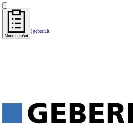
Į geberit.lt
Mano sąrašai