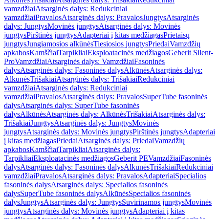
vamzdžiai
Atsarginės dalys: Redukciniai
vamzdžiai
Pravalos
Atsarginės dalys: Pravalos
Jungtys
Atsarginės
dalys: Jungtys
Movinės jungtys
Atsarginės dalys: Movinės
jungtys
Pirštinės jungtys
Adapteriai į kitas medžiagas
Prietaisų
jungtys
Jungiamosios alkūnės
Tiesiosios jungtys
Priedai
Vamzdžių
apkabos
Kamščiai
Tarpikliai
Eksploatacinės medžiagos
Geberit Silent-
Pro
Vamzdžiai
Atsarginės dalys: Vamzdžiai
Fasoninės
dalys
Atsarginės dalys: Fasoninės dalys
Alkūnės
Atsarginės dalys:
Alkūnės
Trišakiai
Atsarginės dalys: Trišakiai
Redukciniai
vamzdžiai
Atsarginės dalys: Redukciniai
vamzdžiai
Pravalos
Atsarginės dalys: Pravalos
SuperTube fasoninės
dalys
Atsarginės dalys: SuperTube fasoninės
dalys
Alkūnės
Atsarginės dalys: Alkūnės
Trišakiai
Atsarginės dalys:
Trišakiai
Jungtys
Atsarginės dalys: Jungtys
Movinės
jungtys
Atsarginės dalys: Movinės jungtys
Pirštinės jungtys
Adapteriai
į kitas medžiagas
Priedai
Atsarginės dalys: Priedai
Vamzdžių
apkabos
Kamščiai
Tarpikliai
Atsarginės dalys:
Tarpikliai
Eksploatacinės medžiagos
Geberit PE
Vamzdžiai
Fasoninės
dalys
Atsarginės dalys: Fasoninės dalys
Alkūnės
Trišakiai
Redukciniai
vamzdžiai
Pravalos
Atsarginės dalys: Pravalos
Adapteriai
Specialios
fasoninės dalys
Atsarginės dalys: Specialios fasoninės
dalys
SuperTube fasoninės dalys
Alkūnės
Specialios fasoninės
dalys
Jungtys
Atsarginės dalys: Jungtys
Suvirinamos jungtys
Movinės
jungtys
Atsarginės dalys: Movinės jungtys
Adapteriai į kitas