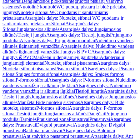
adapteriai
Dengiamosios plokštės
Integruotos pisuarų valdymo
sistemos
Nuotolinė kontrolė
WC puodų, pisuarų ir bidė prietaisų
jungtys
Nuotekų sifonai WC puodams ir sanitariniams
prietaisams
Atsarginės dalys: Nuotekų sifonai WC puodams ir
sanitariniams prietaisams
Sifonai
Atsarginės dalys:
Sifonai
Jungiamosios alkūnės
Atsarginės dalys: Jungiamosios
alkūnės
Tiesioji jungtis
Atsarginės dalys: Tiesioji jungtis
Prijungimo
moduliai
Atsarginės dalys: Prijungimo moduliai
Nuleidimo vandens
alkūnės ilginamieji vamzdžiai
Atsarginės dalys: Nuleidimo vandens
alkūnės ilginamieji vamzdžiai
Jungtys iš PVC
Atsarginės dalys:
Jungtys iš PVC
Manžetai ir dengiamieji gaubteliai
Adapteriai ir
jungiamieji elementai
Nuotekų sifonai pisuarams
Atsarginės dalys:
Nuotekų sifonai pisuarams
Pisuaro sifonai
Atsarginės dalys: Pisuaro
sifonai
Sraigės formos sifonai
Atsarginės dalys: Sraigės formos
sifonai
P-formos sifonai
Atsarginės dalys: P-formos sifonai
Nuleidimo
vandens vamzdžių ir alkūnių ilgikliai
Atsarginės dalys: Nuleidimo
vandens vamzdžių ir alkūnių ilgikliai
Tiesioji jungtis
Atsarginės dalys:
Tiesioji jungtis
Jungiamosios alkūnės
Atsarginės dalys: Jungiamosios
alkūnės
Manžetai
Bidė nuotekų sistemos
Atsarginės dalys: Bidė
nuotekų sistemos
P-formos sifonai
Atsarginės dalys: P-formos
sifonai
Tiesioji jungtis
Jungiamosios alkūnės
Dangčiai
Prijungimo
moduliai
Tarpinės
Prausimosi zona
Praustuvai
Praustuvai
Atsarginės
dalys: Praustuvai
Dvigubi praustuvai
Atsarginės dalys: Dvigubi
praustuvai
Baldiniai praustuvai
Atsarginės dalys: Baldiniai
praustuvai
Ant stalviršio pastatomi praustuvai
Atsarginės dalys: Ant