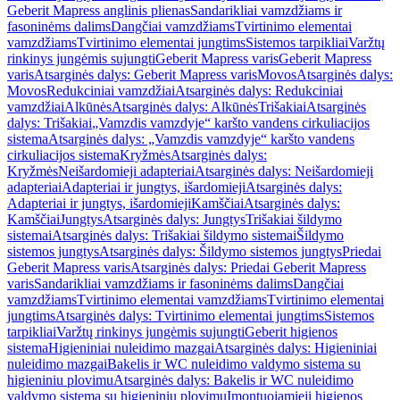
Geberit Mapress anglinis plienas
Sandarikliai vamzdžiams ir
fasoninėms dalims
Dangčiai vamzdžiams
Tvirtinimo elementai
vamzdžiams
Tvirtinimo elementai jungtims
Sistemos tarpikliai
Varžtų
rinkinys jungėmis sujungti
Geberit Mapress varis
Geberit Mapress
varis
Atsarginės dalys: Geberit Mapress varis
Movos
Atsarginės dalys:
Movos
Redukciniai vamzdžiai
Atsarginės dalys: Redukciniai
vamzdžiai
Alkūnės
Atsarginės dalys: Alkūnės
Trišakiai
Atsarginės
dalys: Trišakiai
„Vamzdis vamzdyje“ karšto vandens cirkuliacijos
sistema
Atsarginės dalys: „Vamzdis vamzdyje“ karšto vandens
cirkuliacijos sistema
Kryžmės
Atsarginės dalys:
Kryžmės
Neišardomieji adapteriai
Atsarginės dalys: Neišardomieji
adapteriai
Adapteriai ir jungtys, išardomieji
Atsarginės dalys:
Adapteriai ir jungtys, išardomieji
Kamščiai
Atsarginės dalys:
Kamščiai
Jungtys
Atsarginės dalys: Jungtys
Trišakiai šildymo
sistemai
Atsarginės dalys: Trišakiai šildymo sistemai
Šildymo
sistemos jungtys
Atsarginės dalys: Šildymo sistemos jungtys
Priedai
Geberit Mapress varis
Atsarginės dalys: Priedai Geberit Mapress
varis
Sandarikliai vamzdžiams ir fasoninėms dalims
Dangčiai
vamzdžiams
Tvirtinimo elementai vamzdžiams
Tvirtinimo elementai
jungtims
Atsarginės dalys: Tvirtinimo elementai jungtims
Sistemos
tarpikliai
Varžtų rinkinys jungėmis sujungti
Geberit higienos
sistema
Higieniniai nuleidimo mazgai
Atsarginės dalys: Higieniniai
nuleidimo mazgai
Bakelis ir WC nuleidimo valdymo sistema su
higieniniu plovimu
Atsarginės dalys: Bakelis ir WC nuleidimo
valdymo sistema su higieniniu plovimu
Įmontuojamieji higienos