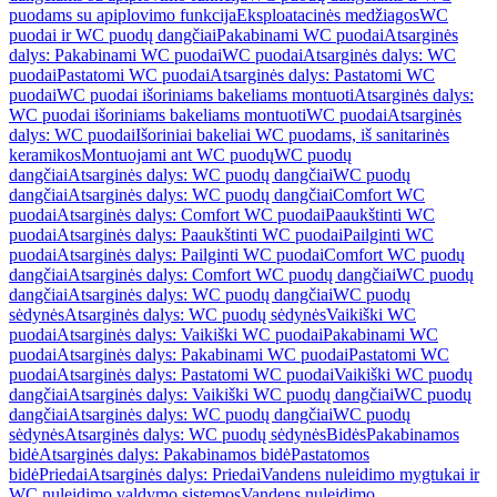
puodams su apiplovimo funkcija
Eksploatacinės medžiagos
WC
puodai ir WC puodų dangčiai
Pakabinami WC puodai
Atsarginės
dalys: Pakabinami WC puodai
WC puodai
Atsarginės dalys: WC
puodai
Pastatomi WC puodai
Atsarginės dalys: Pastatomi WC
puodai
WC puodai išoriniams bakeliams montuoti
Atsarginės dalys:
WC puodai išoriniams bakeliams montuoti
WC puodai
Atsarginės
dalys: WC puodai
Išoriniai bakeliai WC puodams, iš sanitarinės
keramikos
Montuojami ant WC puodų
WC puodų
dangčiai
Atsarginės dalys: WC puodų dangčiai
WC puodų
dangčiai
Atsarginės dalys: WC puodų dangčiai
Comfort WC
puodai
Atsarginės dalys: Comfort WC puodai
Paaukštinti WC
puodai
Atsarginės dalys: Paaukštinti WC puodai
Pailginti WC
puodai
Atsarginės dalys: Pailginti WC puodai
Comfort WC puodų
dangčiai
Atsarginės dalys: Comfort WC puodų dangčiai
WC puodų
dangčiai
Atsarginės dalys: WC puodų dangčiai
WC puodų
sėdynės
Atsarginės dalys: WC puodų sėdynės
Vaikiški WC
puodai
Atsarginės dalys: Vaikiški WC puodai
Pakabinami WC
puodai
Atsarginės dalys: Pakabinami WC puodai
Pastatomi WC
puodai
Atsarginės dalys: Pastatomi WC puodai
Vaikiški WC puodų
dangčiai
Atsarginės dalys: Vaikiški WC puodų dangčiai
WC puodų
dangčiai
Atsarginės dalys: WC puodų dangčiai
WC puodų
sėdynės
Atsarginės dalys: WC puodų sėdynės
Bidės
Pakabinamos
bidė
Atsarginės dalys: Pakabinamos bidė
Pastatomos
bidė
Priedai
Atsarginės dalys: Priedai
Vandens nuleidimo mygtukai ir
WC nuleidimo valdymo sistemos
Vandens nuleidimo