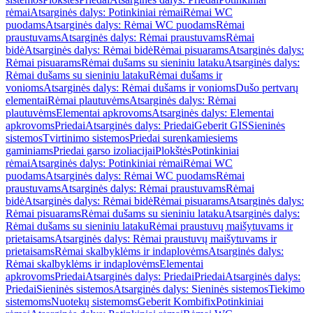
rėmai
Atsarginės dalys: Potinkiniai rėmai
Rėmai WC
puodams
Atsarginės dalys: Rėmai WC puodams
Rėmai
praustuvams
Atsarginės dalys: Rėmai praustuvams
Rėmai
bidė
Atsarginės dalys: Rėmai bidė
Rėmai pisuarams
Atsarginės dalys:
Rėmai pisuarams
Rėmai dušams su sieniniu lataku
Atsarginės dalys:
Rėmai dušams su sieniniu lataku
Rėmai dušams ir
vonioms
Atsarginės dalys: Rėmai dušams ir vonioms
Dušo pertvarų
elementai
Rėmai plautuvėms
Atsarginės dalys: Rėmai
plautuvėms
Elementai apkrovoms
Atsarginės dalys: Elementai
apkrovoms
Priedai
Atsarginės dalys: Priedai
Geberit GIS
Sieninės
sistemos
Tvirtinimo sistemos
Priedai surenkamiesiems
gaminiams
Priedai garso izoliacijai
Plokštės
Potinkiniai
rėmai
Atsarginės dalys: Potinkiniai rėmai
Rėmai WC
puodams
Atsarginės dalys: Rėmai WC puodams
Rėmai
praustuvams
Atsarginės dalys: Rėmai praustuvams
Rėmai
bidė
Atsarginės dalys: Rėmai bidė
Rėmai pisuarams
Atsarginės dalys:
Rėmai pisuarams
Rėmai dušams su sieniniu lataku
Atsarginės dalys:
Rėmai dušams su sieniniu lataku
Rėmai praustuvų maišytuvams ir
prietaisams
Atsarginės dalys: Rėmai praustuvų maišytuvams ir
prietaisams
Rėmai skalbyklėms ir indaplovėms
Atsarginės dalys:
Rėmai skalbyklėms ir indaplovėms
Elementai
apkrovoms
Priedai
Atsarginės dalys: Priedai
Priedai
Atsarginės dalys:
Priedai
Sieninės sistemos
Atsarginės dalys: Sieninės sistemos
Tiekimo
sistemoms
Nuotekų sistemoms
Geberit Kombifix
Potinkiniai