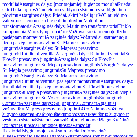
moduliai
Atsarginės dalys: Įmontuojamieji higienos moduliai
Priedai,
skirti bakelių ir WC nuleidimo valdymo sistemoms su higieniniu
plovimu
Atsarginės dalys: Priedai, skirti bakelių ir WC nuleidimo
valdymo sistemoms su higieniniu plovimu
Maitinimo
transformatoriai
Atsarginės dalys: Maitinimo transformatoriai
Tinklo
komponentai
Vamzdynų armatūros
Vožtuvai su statmenuoju lizdu
paslėptam montavimui
Atsarginės dalys: Vožtuvai su statmenuoju
lizdu paslėptam montavimui
Su Mapress presavimo
jungtimis
Atsarginės dalys: Su Mapress presavimo
jungtimis
Rutuliniai ventiliai
Atsarginės dalys: Rutuliniai ventiliai
Su
FlowFit presavimo jungtimis
Atsarginės dalys: Su FlowFit
presavimo jungtimis
Su Mepla presavimo jungtimis
Atsarginės dalys:
Su Mepla presavimo jungtimis
Su Mapress presavimo
jungtimis
Atsarginės dalys: Su Mapress presavimo
jungtimis
Rutuliniai ventiliai paslėptam montavimui
Atsarginės dalys:
Rutuliniai ventiliai paslėptam montavimui
Su FlowFit presavimo
jungtimis
Su Mepla presavimo jungtimis
Atsarginės dalys: Su Mepla
presavimo jungtimis
Su Volex presavimo jungtimis
Su jungtimis
Compact
Atsarginės dalys: Su jungtimis Compact
Atgaliniai
vožtuvai
Su Mapress presavimo jungtimis
Oro šalinimo vožtuvai
šildymo sistemai
Sparčiojo išleidimo vožtuvai
Paviršinio šildymo ir
vėsinimo sistema
Sistemos vamzdžiai
Įrengimo medžiagos
Kraštinės
izoliacinės juostos
Lipniosios juostos
Vamzdžių
fiksatoriai
Išlyginamojo sluoksnio priedai
Deformacinės
siūlės
Vamzdžio alkūnės atramos
Skirstomosios spintos
Skirstomosios