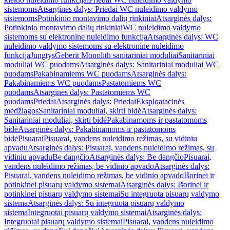
sistemoms
Atsarginės dalys: Priedai WC nuleidimo valdymo
sistemoms
Potinkinio montavimo dalių rinkiniai
Atsarginės dalys:
Potinkinio montavimo dalių rinkiniai
WC nuleidimo valdymo
sistemoms su elektronine nuleidimo funkcija
Atsarginės dalys: WC
nuleidimo valdymo sistemoms su elektronine nuleidimo
funkcija
Jungtys
Geberit Monolith sanitariniai moduliai
Sanitariniai
moduliai WC puodams
Atsarginės dalys: Sanitariniai moduliai WC
puodams
Pakabinamiems WC puodams
Atsarginės dalys:
Pakabinamiems WC puodams
Pastatomiems WC
puodams
Atsarginės dalys: Pastatomiems WC
puodams
Priedai
Atsarginės dalys: Priedai
Eksploatacinės
medžiagos
Sanitariniai moduliai, skirti bidė
Atsarginės dalys:
Sanitariniai moduliai, skirti bidė
Pakabinamoms ir pastatomoms
bidė
Atsarginės dalys: Pakabinamoms ir pastatomoms
bidė
Pisuarai
Pisuarai, vandens nuleidimo režimas, su vidiniu
apvadu
Atsarginės dalys: Pisuarai, vandens nuleidimo režimas, su
vidiniu apvadu
Be dangčio
Atsarginės dalys: Be dangčio
Pisuarai,
vandens nuleidimo režimas, be vidinio apvado
Atsarginės dalys:
Pisuarai, vandens nuleidimo režimas, be vidinio apvado
Išorinei ir
potinkinei pisuarų valdymo sistemai
Atsarginės dalys: Išorinei ir
potinkinei pisuarų valdymo sistemai
Su integruota pisuarų valdymo
sistema
Atsarginės dalys: Su integruota pisuarų valdymo
sistema
Integruotai pisuarų valdymo sistemai
Atsarginės dalys:
Integruotai pisuarų valdymo sistemai
Pisuarai, vandens nuleidimo