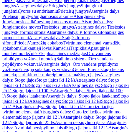
medžiagas
Atsarginės dalys: Adapteriai į kitas medžiagas
Srieginės
jungtys
Atsarginės dalys: Srieginės jungtys
Sujungimai
jungėmis
Įvorės su antbriauniu
Prietaisų jungtys
Atsarginės dalys:
Prietaisų jungtys
Jungiamosios alkūnės
Atsarginės dalys:
Jungiamosios alkūnės
Jungiamosios movos
Atsarginės dalys:
Jungiamosios movos
Tiesiosios jungtys
Atsarginės dalys: Tiesiosios
jungtys
P-formos sifonai
Atsarginės dalys: P-formos sifonai
Sraigės
formos sifonai
Atsarginės dalys: Sraigės formos
sifonai
Priedai
Vamzdžių apkabos
Tvirtinimo elementai vamzdžių
apkaboms
Laikantieji loviai
Kamščiai
Tarpikliai
Apsauginės
montavimo dėžutės
Eksploatacinės medžiagos
Oro vandens
pripildymo vožtuvai nuotekų šalinimo sistemai
Oro vandens
pripildymo vožtuvai
Atsarginės dalys: Oro vandens pripildymo
vožtuvai
Energiją sulaikantys vožtuvai
Geberit Pluvia stogo lietaus
nuotekų surinkimo ir nukreipimo sistema
Stogo įlajos
Atsarginės
dalys: Stogo įlajos
Stogo įlajos iki 12 l/s
Atsarginės dalys: Stogo
įlajos iki 12 l/s
Stogo įlajos iki 25 l/s
Atsarginės dalys: Stogo įlajos iki
25 l/s
Stogo įlajos iki 100 l/s
Atsarginės dalys: Stogo įlajos iki 100
l/s
Stogo įlajos latakams
Atsarginės dalys: Stogo įlajos latakams
Stogo
įlajos iki 12 l/s
Atsarginės dalys: Stogo įlajos iki 12 l/s
Stogo įlajos iki
25 l/s
Atsarginės dalys: Stogo įlajos iki 25 l/s
Garo izoliacijos
tvirtinimo elementai
Atsarginės dalys: Garo izoliacijos tvirtinimo
elementai
Stogo įlajoms iki 12 l/s
Atsarginės dalys: Stogo įlajoms iki
12 l/s
Stogo įlajoms iki 25 l/s
Avariniai persipylimo įtaisai
Atsarginės
dalys: Avariniai persipylimo įtaisai
Stogo įlajoms iki 12 l/s
Atsarginės