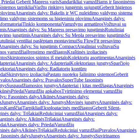
 Priedai Geberit Mapress varis
Sandarikliai vamzdžiams ir fasoninėms
Sistemos tarpikliai
Varžtų rinkinys jungėmis sujungti
Geberit higienos
 plovimu
Atsarginės dalys: Bakelis ir WC nuleidimo valdymo sistema
eidimo valdymo sistemoms su higieniniu plovimu
Atsarginės dalys:
sformatoriai
Tinklo komponentai
Vamzdynų armatūros
Vožtuvai su
imis
Atsarginės dalys: Su Mapress presavimo jungtimis
Rutuliniai
avimo jungtimis
Atsarginės dalys: Su Mepla presavimo jungtimis
Su
utuliniai ventiliai paslėptam montavimui
Su FlowFit presavimo
Atsarginės dalys: Su jungtimis Compact
Atgaliniai vožtuvai
Su
mos vamzdžiai
Įrengimo medžiagos
Kraštinės izoliacinės
ntos
Skirstomosios spintos iš metalo
Kolektorių asortimentas
Atsarginės
apteriai
Atsarginės dalys: Adapteriai
Kolektoriaus jungtys
Sparčiojo
ektoriai
Atsarginės dalys: Radiatorių kontūrų
edai
Skirstytuvo izoliacija
Pastato nuotekų šalinimo sistemos
Geberit
avalos
Atsarginės dalys: Pravalos
SuperTube fasoninės
gtys
Suspaudžiamosios jungtys
Adapteriai į kitas medžiagas
Atsarginės
lkūnės
Priedai
Vamzdžių apkabos
Tvirtinimo elementai vamzdžių
lys: Fasoninės dalys
Alkūnės
Atsarginės dalys:
s
Jungtys
Atsarginės dalys: Jungtys
Movinės jungtys
Atsarginės dalys:
os
Kamščiai
Tarpikliai
Eksploatacinės medžiagos
Geberit Silent-
inės dalys: Trišakiai
Redukciniai vamzdžiai
Atsarginės dalys:
arginės dalys: Alkūnės
Trišakiai
Atsarginės dalys:
edai
Atsarginės dalys: Priedai
Vamzdžių
ninės dalys
Alkūnės
Trišakiai
Redukciniai vamzdžiai
Pravalos
Atsarginės
 fasoninės dalys
Jungtys
Atsarginės dalys: Jungtys
Suvirinamos