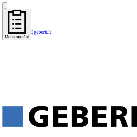
Į geberit.lt
Mano sąrašai