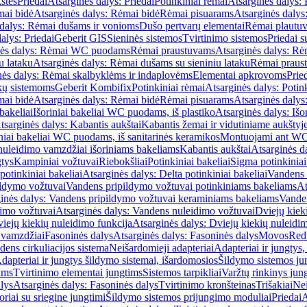
štės
Priedai
Atsarginės dalys: Priedai
Potinkiniai rėmai
Atsarginės dalys: 
ai bidė
Atsarginės dalys: Rėmai bidė
Rėmai pisuarams
Atsarginės dalys
 dalys: Rėmai dušams ir vonioms
Dušo pertvarų elementai
Rėmai plautu
alys: Priedai
Geberit GIS
Sieninės sistemos
Tvirtinimo sistemos
Priedai 
nės dalys: Rėmai WC puodams
Rėmai praustuvams
Atsarginės dalys: R
u lataku
Atsarginės dalys: Rėmai dušams su sieniniu lataku
Rėmai praust
nės dalys: Rėmai skalbyklėms ir indaplovėms
Elementai apkrovoms
Prie
ų sistemoms
Geberit Kombifix
Potinkiniai rėmai
Atsarginės dalys: Potin
ai bidė
Atsarginės dalys: Rėmai bidė
Rėmai pisuarams
Atsarginės dalys
 bakeliai
Išoriniai bakeliai WC puodams, iš plastiko
Atsarginės dalys: Išo
tsarginės dalys: Kabantis aukštai
Kabantis žemai ir vidutiniame aukštyj
iniai bakeliai WC puodams, iš sanitarinės keramikos
Montuojami ant W
nuleidimo vamzdžiai išoriniams bakeliams
Kabantis aukštai
Atsarginės d
gtys
Kampiniai vožtuvai
Riebokšliai
Potinkiniai bakeliai
Sigma potinkiniai
potinkiniai bakeliai
Atsarginės dalys: Delta potinkiniai bakeliai
Vandens 
ildymo vožtuvai
Vandens pripildymo vožtuvai potinkiniams bakeliams
At
inės dalys: Vandens pripildymo vožtuvai keraminiams bakeliams
Vanden
imo vožtuvai
Atsarginės dalys: Vandens nuleidimo vožtuvai
Dviejų kiek
iejų kiekių nuleidimo funkcija
Atsarginės dalys: Dviejų kiekių nuleidi
 vamzdžiai
Fasoninės dalys
Atsarginės dalys: Fasoninės dalys
Movos
Red
ens cirkuliacijos sistema
Neišardomieji adapteriai
Adapteriai ir jungtys,
dapteriai ir jungtys šildymo sistemai, išardomosios
Šildymo sistemos ju
ams
Tvirtinimo elementai jungtims
Sistemos tarpikliai
Varžtų rinkinys jun
lys
Atsarginės dalys: Fasoninės dalys
Tvirtinimo kronšteinas
Trišakiai
Nei
riai su sriegine jungtimi
Šildymo sistemos prijungimo moduliai
Priedai
A