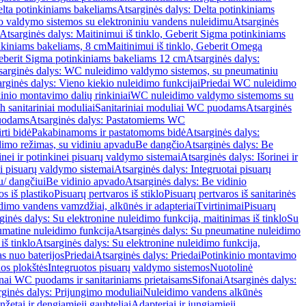
lta potinkiniams bakeliams
Atsarginės dalys: Delta potinkiniams
 valdymo sistemos su elektroniniu vandens nuleidimu
Atsarginės
Atsarginės dalys: Maitinimui iš tinklo, Geberit Sigma potinkiniams
inkiniams bakeliams, 8 cm
Maitinimui iš tinklo, Geberit Omega
Geberit Sigma potinkiniams bakeliams 12 cm
Atsarginės dalys:
sarginės dalys: WC nuleidimo valdymo sistemos, su pneumatiniu
rginės dalys: Vieno kiekio nuleidimo funkcijai
Priedai WC nuleidimo
kinio montavimo dalių rinkiniai
WC nuleidimo valdymo sistemoms su
h sanitariniai moduliai
Sanitariniai moduliai WC puodams
Atsarginės
uodams
Atsarginės dalys: Pastatomiems WC
rti bidė
Pakabinamoms ir pastatomoms bidė
Atsarginės dalys:
dimo režimas, su vidiniu apvadu
Be dangčio
Atsarginės dalys: Be
inei ir potinkinei pisuarų valdymo sistemai
Atsarginės dalys: Išorinei ir
ai pisuarų valdymo sistemai
Atsarginės dalys: Integruotai pisuarų
u/ dangčiui
Be vidinio apvado
Atsarginės dalys: Be vidinio
os iš plastiko
Pisuarų pertvaros iš stiklo
Pisuarų pertvaros iš sanitarinės
dimo vandens vamzdžiai, alkūnės ir adapteriai
Tvirtinimai
Pisuarų
ginės dalys: Su elektronine nuleidimo funkcija, maitinimas iš tinklo
Su
matine nuleidimo funkcija
Atsarginės dalys: Su pneumatine nuleidimo
iš tinklo
Atsarginės dalys: Su elektronine nuleidimo funkcija,
s nuo baterijos
Priedai
Atsarginės dalys: Priedai
Potinkinio montavimo
os plokštės
Integruotos pisuarų valdymo sistemos
Nuotolinė
onai WC puodams ir sanitariniams prietaisams
Sifonai
Atsarginės dalys:
rginės dalys: Prijungimo moduliai
Nuleidimo vandens alkūnės
žetai ir dengiamieji gaubteliai
Adapteriai ir jungiamieji