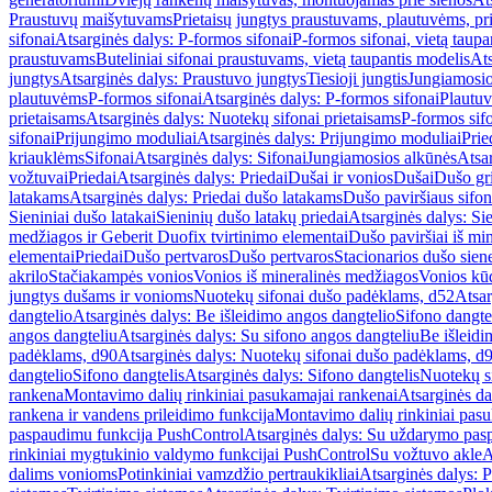
Praustuvų maišytuvams
Prietaisų jungtys praustuvams, plautuvėms, pri
sifonai
Atsarginės dalys: P-formos sifonai
P-formos sifonai, vietą taupa
praustuvams
Buteliniai sifonai praustuvams, vietą taupantis modelis
Ats
jungtys
Atsarginės dalys: Praustuvo jungtys
Tiesioji jungtis
Jungiamosio
plautuvėms
P-formos sifonai
Atsarginės dalys: P-formos sifonai
Plautuv
prietaisams
Atsarginės dalys: Nuotekų sifonai prietaisams
P-formos sif
sifonai
Prijungimo moduliai
Atsarginės dalys: Prijungimo moduliai
Prie
kriauklėms
Sifonai
Atsarginės dalys: Sifonai
Jungiamosios alkūnės
Atsa
vožtuvai
Priedai
Atsarginės dalys: Priedai
Dušai ir vonios
Dušai
Dušo gr
latakams
Atsarginės dalys: Priedai dušo latakams
Dušo paviršiaus sifon
Sieniniai dušo latakai
Sieninių dušo latakų priedai
Atsarginės dalys: Si
medžiagos ir Geberit Duofix tvirtinimo elementai
Dušo paviršiai iš mi
elementai
Priedai
Dušo pertvaros
Dušo pertvaros
Stacionarios dušo sien
akrilo
Stačiakampės vonios
Vonios iš mineralinės medžiagos
Vonios kū
jungtys dušams ir vonioms
Nuotekų sifonai dušo padėklams, d52
Atsar
dangtelio
Atsarginės dalys: Be išleidimo angos dangtelio
Sifono dangte
angos dangteliu
Atsarginės dalys: Su sifono angos dangteliu
Be išleidi
padėklams, d90
Atsarginės dalys: Nuotekų sifonai dušo padėklams, d
dangtelio
Sifono dangtelis
Atsarginės dalys: Sifono dangtelis
Nuotekų s
rankena
Montavimo dalių rinkiniai pasukamajai rankenai
Atsarginės da
rankena ir vandens prileidimo funkcija
Montavimo dalių rinkiniai pasuk
paspaudimu funkcija PushControl
Atsarginės dalys: Su uždarymo pas
rinkiniai mygtukinio valdymo funkcijai PushControl
Su vožtuvo akle
A
dalims vonioms
Potinkiniai vamzdžio pertraukikliai
Atsarginės dalys: P