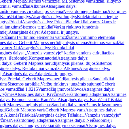
Geberit Mepla
Sistemos vamzdžiai ML
Sistemos vamzdžiai, šildymo
ciniai vamzdžiai
Alkūnės
Atsarginės dalys:
ršto vandens cirkuliacijos sistema
Neišardomieji adapteriai
Atsarginės
 Kamščiai
Jungtys
Atsarginės dalys: Jungtys
Kolektoriai su sriegine
ngtys
Priedai
Atsarginės dalys: Priedai
Sandarikliai vamzdžiams ir
ai jungtims
Sistemos tarpikliai
Varžtų rinkinys jungėmis
mieji
Atsarginės dalys: Adapteriai ir jungtys,
mzdžiams
Tvirtinimo elementai vamzdžiams
Tvirtinimo elementai
nės dalys: Geberit Mapress nerūdijantysis plienas
Sistemos vamzdžiai
i vamzdžiai
Atsarginės dalys: Redukciniai
arginės dalys: „Vamzdis vamzdyje“ karšto vandens cirkuliacijos
gtys, išardomieji
Kompensatoriai
Atsarginės dalys:
 dalys: Geberit Mapress nerūdijantysis plienas, dujos
Sistemos
ginės dalys: Redukciniai vamzdžiai
Alkūnės
Atsarginės dalys:
ji
Atsarginės dalys: Adapteriai ir jungtys,
lys: Priedai, Geberit Mapress nerūdijantysis plienas
Sandarikliai
gtims
Sistemos tarpikliai
Varžtų rinkinys jungėmis sujungti
Geberit
mos vamzdžiai 1.0215
Vamzdžių įmovos
Movos
Atsarginės dalys:
Kryžmės
Atsarginės dalys: Kryžmės
Neišardomieji adapteriai
Atsarginės
 dalys: Kompensatoriai
Kamščiai
Atsarginės dalys: Kamščiai
Trišakiai
erit Mapress anglinis plienas
Sandarikliai vamzdžiams ir fasoninėms
ngti
Geberit Mapress varis
Geberit Mapress varis
Atsarginės dalys:
ys: Alkūnės
Trišakiai
Atsarginės dalys: Trišakiai
„Vamzdis vamzdyje“
ryžmės
Neišardomieji adapteriai
Atsarginės dalys: Neišardomieji
rginės dalys: Jungtys
Trišakiai šildymo sistemai
Atsarginės dalys: