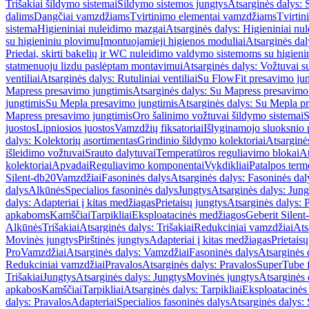
Trišakiai šildymo sistemai
Šildymo sistemos jungtys
Atsarginės dalys: 
dalims
Dangčiai vamzdžiams
Tvirtinimo elementai vamzdžiams
Tvirtin
sistema
Higieniniai nuleidimo mazgai
Atsarginės dalys: Higieniniai nu
su higieniniu plovimu
Įmontuojamieji higienos moduliai
Atsarginės dal
Priedai, skirti bakelių ir WC nuleidimo valdymo sistemoms su higien
statmenuoju lizdu paslėptam montavimui
Atsarginės dalys: Vožtuvai 
ventiliai
Atsarginės dalys: Rutuliniai ventiliai
Su FlowFit presavimo jun
Mapress presavimo jungtimis
Atsarginės dalys: Su Mapress presavimo
jungtimis
Su Mepla presavimo jungtimis
Atsarginės dalys: Su Mepla p
Mapress presavimo jungtimis
Oro šalinimo vožtuvai šildymo sistemai
S
juostos
Lipniosios juostos
Vamzdžių fiksatoriai
Išlyginamojo sluoksnio 
dalys: Kolektorių asortimentas
Grindinio šildymo kolektoriai
Atsarginė
išleidimo vožtuvai
Srauto dalytuvai
Temperatūros reguliavimo blokai
At
kolektoriai
Apvadai
Reguliavimo komponentai
Vykdikliai
Patalpos term
Silent-db20
Vamzdžiai
Fasoninės dalys
Atsarginės dalys: Fasoninės dal
dalys
Alkūnės
Specialios fasoninės dalys
Jungtys
Atsarginės dalys: Jung
dalys: Adapteriai į kitas medžiagas
Prietaisų jungtys
Atsarginės dalys: P
apkaboms
Kamščiai
Tarpikliai
Eksploatacinės medžiagos
Geberit Silent
Alkūnės
Trišakiai
Atsarginės dalys: Trišakiai
Redukciniai vamzdžiai
Ats
Movinės jungtys
Pirštinės jungtys
Adapteriai į kitas medžiagas
Prietais
Pro
Vamzdžiai
Atsarginės dalys: Vamzdžiai
Fasoninės dalys
Atsarginės 
Redukciniai vamzdžiai
Pravalos
Atsarginės dalys: Pravalos
SuperTube f
Trišakiai
Jungtys
Atsarginės dalys: Jungtys
Movinės jungtys
Atsarginės 
apkabos
Kamščiai
Tarpikliai
Atsarginės dalys: Tarpikliai
Eksploatacinės
dalys: Pravalos
Adapteriai
Specialios fasoninės dalys
Atsarginės dalys: 