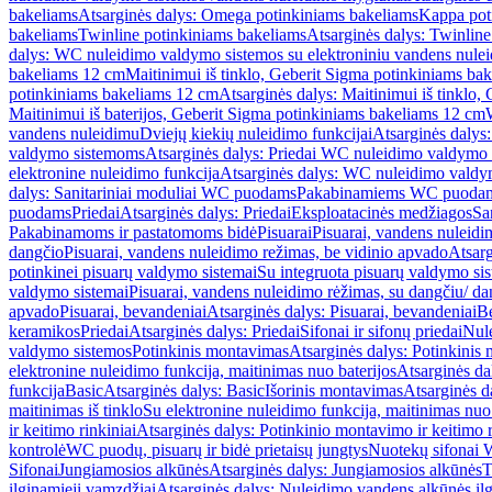
bakeliams
Atsarginės dalys: Omega potinkiniams bakeliams
Kappa pot
bakeliams
Twinline potinkiniams bakeliams
Atsarginės dalys: Twinlin
dalys: WC nuleidimo valdymo sistemos su elektroniniu vandens nule
bakeliams 12 cm
Maitinimui iš tinklo, Geberit Sigma potinkiniams ba
potinkiniams bakeliams 12 cm
Atsarginės dalys: Maitinimui iš tinklo
Maitinimui iš baterijos, Geberit Sigma potinkiniams bakeliams 12 cm
vandens nuleidimu
Dviejų kiekių nuleidimo funkcijai
Atsarginės dalys:
valdymo sistemoms
Atsarginės dalys: Priedai WC nuleidimo valdymo
elektronine nuleidimo funkcija
Atsarginės dalys: WC nuleidimo valdym
dalys: Sanitariniai moduliai WC puodams
Pakabinamiems WC puoda
puodams
Priedai
Atsarginės dalys: Priedai
Eksploatacinės medžiagos
San
Pakabinamoms ir pastatomoms bidė
Pisuarai
Pisuarai, vandens nuleidi
dangčio
Pisuarai, vandens nuleidimo režimas, be vidinio apvado
Atsarg
potinkinei pisuarų valdymo sistemai
Su integruota pisuarų valdymo si
valdymo sistemai
Pisuarai, vandens nuleidimo rėžimas, su dangčiu/ da
apvado
Pisuarai, bevandeniai
Atsarginės dalys: Pisuarai, bevandeniai
B
keramikos
Priedai
Atsarginės dalys: Priedai
Sifonai ir sifonų priedai
Nule
valdymo sistemos
Potinkinis montavimas
Atsarginės dalys: Potinkinis
elektronine nuleidimo funkcija, maitinimas nuo baterijos
Atsarginės da
funkcija
Basic
Atsarginės dalys: Basic
Išorinis montavimas
Atsarginės d
maitinimas iš tinklo
Su elektronine nuleidimo funkcija, maitinimas nuo 
ir keitimo rinkiniai
Atsarginės dalys: Potinkinio montavimo ir keitimo r
kontrolė
WC puodų, pisuarų ir bidė prietaisų jungtys
Nuotekų sifonai W
Sifonai
Jungiamosios alkūnės
Atsarginės dalys: Jungiamosios alkūnės
T
ilginamieji vamzdžiai
Atsarginės dalys: Nuleidimo vandens alkūnės il