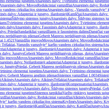
imo elementai jungtims
Atsarginės dalys: Tvirtinimo elementai jungtims
Atsarginės dalys: Movos
Redukciniai vamzdžiai
Atsarginės dalys: Reduk
 vandens cirkuliacijos sistema
Atsarginės dalys: „Vamzdis vamzdyje“ ka
inės dalys: Adapteriai ir jungtys, išardomieji
Kamščiai
Atsarginės dalys:
sistemai
Šildymo sistemos jungtys
Atsarginės dalys: Šildymo sistemos ju
žiams
Tvirtinimo elementai jungtims
Atsarginės dalys: Tvirtinimo element
nės dalys
Atsarginės dalys: Fasoninės dalys
Adapteriai ir jungtys, išardo
alys: Priedai
Sandarikliai vamzdžiams ir fasoninėms dalims
Dangčiai va
ss nerūdijantysis plienas
Geberit Mapress nerūdijantysis plienas
Atsargi
ai 1.4521
Vamzdžių įmovos
Movos
Atsarginės dalys: Movos
Redukcinia
 Trišakiai
„Vamzdis vamzdyje“ karšto vandens cirkuliacijos sistema
Ats
riai
Adapteriai ir jungtys, išardomieji
Atsarginės dalys: Adapteriai ir jun
s dalys: Jungtys
Geberit Mapress nerūdijantysis plienas, dujos
Atsarginės
žių įmovos
Movos
Atsarginės dalys: Movos
Redukciniai vamzdžiai
Atsar
sarginės dalys: Neišardomieji adapteriai
Adapteriai ir jungtys, išardomie
ys: Jungtys
Priedai, Geberit Mapress nerūdijantysis plienas
Atsarginės da
irtinimo elementai jungtims
Atsarginės dalys: Tvirtinimo elementai jun
alys: Geberit Mapress anglinis plienas
Sistemos vamzdžiai 1.0034
Siste
i
Alkūnės
Atsarginės dalys: Alkūnės
Trišakiai
Atsarginės dalys: Trišakiai
inės dalys: Adapteriai ir jungtys, išardomieji
Kompensatoriai
Atsarginės
istemos jungtys
Atsarginės dalys: Šildymo sistemos jungtys
Priedai, Geb
imo elementai jungtims
Sistemos tarpikliai
Varžtų rinkinys jungėmis suju
mzdžiai
Atsarginės dalys: Redukciniai vamzdžiai
Alkūnės
Atsarginės dal
je“ karšto vandens cirkuliacijos sistema
Kryžmės
Atsarginės dalys: K
 ir jungtys, išardomieji
Kamščiai
Atsarginės dalys: Kamščiai
Jungtys
Atsa