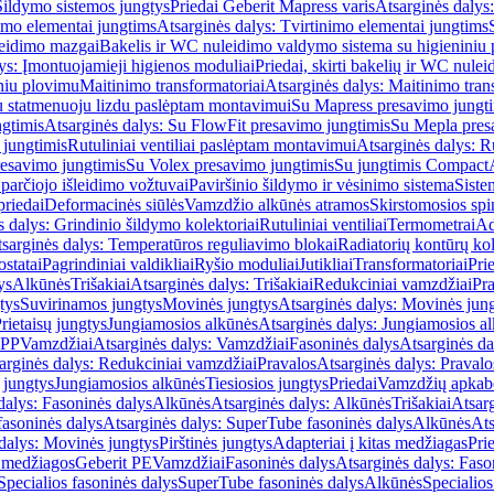
Šildymo sistemos jungtys
Priedai Geberit Mapress varis
Atsarginės dalys:
imo elementai jungtims
Atsarginės dalys: Tvirtinimo elementai jungtims
leidimo mazgai
Bakelis ir WC nuleidimo valdymo sistema su higieniniu
ys: Įmontuojamieji higienos moduliai
Priedai, skirti bakelių ir WC nul
iniu plovimu
Maitinimo transformatoriai
Atsarginės dalys: Maitinimo tran
su statmenuoju lizdu paslėptam montavimui
Su Mapress presavimo jungt
gtimis
Atsarginės dalys: Su FlowFit presavimo jungtimis
Su Mepla pres
 jungtimis
Rutuliniai ventiliai paslėptam montavimui
Atsarginės dalys: R
resavimo jungtimis
Su Volex presavimo jungtimis
Su jungtimis Compact
parčiojo išleidimo vožtuvai
Paviršinio šildymo ir vėsinimo sistema
Siste
priedai
Deformacinės siūlės
Vamzdžio alkūnės atramos
Skirstomosios spi
s dalys: Grindinio šildymo kolektoriai
Rutuliniai ventiliai
Termometrai
Ad
sarginės dalys: Temperatūros reguliavimo blokai
Radiatorių kontūrų kol
ostatai
Pagrindiniai valdikliai
Ryšio moduliai
Jutikliai
Transformatoriai
Pri
ys
Alkūnės
Trišakiai
Atsarginės dalys: Trišakiai
Redukciniai vamzdžiai
Pr
tys
Suvirinamos jungtys
Movinės jungtys
Atsarginės dalys: Movinės jun
rietaisų jungtys
Jungiamosios alkūnės
Atsarginės dalys: Jungiamosios a
-PP
Vamzdžiai
Atsarginės dalys: Vamzdžiai
Fasoninės dalys
Atsarginės da
arginės dalys: Redukciniai vamzdžiai
Pravalos
Atsarginės dalys: Pravalo
ų jungtys
Jungiamosios alkūnės
Tiesiosios jungtys
Priedai
Vamzdžių apkab
dalys: Fasoninės dalys
Alkūnės
Atsarginės dalys: Alkūnės
Trišakiai
Atsarg
asoninės dalys
Atsarginės dalys: SuperTube fasoninės dalys
Alkūnės
Ats
dalys: Movinės jungtys
Pirštinės jungtys
Adapteriai į kitas medžiagas
Pri
 medžiagos
Geberit PE
Vamzdžiai
Fasoninės dalys
Atsarginės dalys: Faso
Specialios fasoninės dalys
SuperTube fasoninės dalys
Alkūnės
Specialios