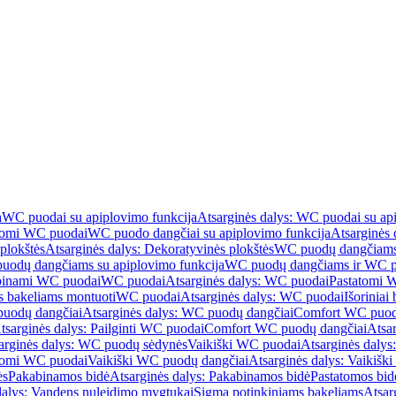
a
WC puodai su apiplovimo funkcija
Atsarginės dalys: WC puodai su ap
atomi WC puodai
WC puodo dangčiai su apiplovimo funkcija
Atsarginės 
plokštės
Atsarginės dalys: Dekoratyvinės plokštės
WC puodų dangčiams 
uodų dangčiams su apiplovimo funkcija
WC puodų dangčiams ir WC pu
abinami WC puodai
WC puodai
Atsarginės dalys: WC puodai
Pastatomi 
s bakeliams montuoti
WC puodai
Atsarginės dalys: WC puodai
Išoriniai
uodų dangčiai
Atsarginės dalys: WC puodų dangčiai
Comfort WC puod
tsarginės dalys: Pailginti WC puodai
Comfort WC puodų dangčiai
Atsa
arginės dalys: WC puodų sėdynės
Vaikiški WC puodai
Atsarginės dalys
atomi WC puodai
Vaikiški WC puodų dangčiai
Atsarginės dalys: Vaikiš
ės
Pakabinamos bidė
Atsarginės dalys: Pakabinamos bidė
Pastatomos bid
dalys: Vandens nuleidimo mygtukai
Sigma potinkiniams bakeliams
Atsar