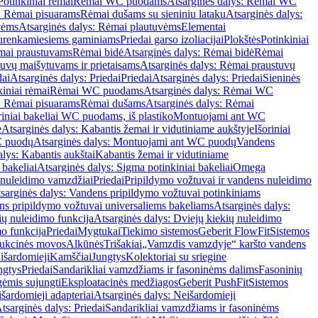
Potinkiniai rėmai
Rėmai WC puodams
Atsarginės dalys: Rėmai WC
: Rėmai pisuarams
Rėmai dušams su sieniniu lataku
Atsarginės dalys:
vėms
Atsarginės dalys: Rėmai plautuvėms
Elementai
surenkamiesiems gaminiams
Priedai garso izoliacijai
Plokštės
Potinkiniai
ėmai praustuvams
Rėmai bidė
Atsarginės dalys: Rėmai bidė
Rėmai
uvų maišytuvams ir prietaisams
Atsarginės dalys: Rėmai praustuvų
dai
Atsarginės dalys: Priedai
Priedai
Atsarginės dalys: Priedai
Sieninės
kiniai rėmai
Rėmai WC puodams
Atsarginės dalys: Rėmai WC
: Rėmai pisuarams
Rėmai dušams
Atsarginės dalys: Rėmai
riniai bakeliai WC puodams, iš plastiko
Montuojami ant WC
e
Atsarginės dalys: Kabantis žemai ir vidutiniame aukštyje
Išoriniai
C puodų
Atsarginės dalys: Montuojami ant WC puodų
Vandens
alys: Kabantis aukštai
Kabantis žemai ir vidutiniame
 bakeliai
Atsarginės dalys: Sigma potinkiniai bakeliai
Omega
nuleidimo vamzdžiai
Priedai
Pripildymo vožtuvai ir vandens nuleidimo
sarginės dalys: Vandens pripildymo vožtuvai potinkiniams
s pripildymo vožtuvai universaliems bakeliams
Atsarginės dalys:
ių nuleidimo funkcija
Atsarginės dalys: Dviejų kiekių nuleidimo
mo funkcija
Priedai
Mygtukai
Tiekimo sistemos
Geberit FlowFit
Sistemos
ukcinės movos
Alkūnės
Trišakiai
„Vamzdis vamzdyje“ karšto vandens
 išardomieji
Kamščiai
Jungtys
Kolektoriai su sriegine
ngtys
Priedai
Sandarikliai vamzdžiams ir fasoninėms dalims
Fasoninių
gėmis sujungti
Eksploatacinės medžiagos
Geberit PushFit
Sistemos
šardomieji adapteriai
Atsarginės dalys: Neišardomieji
tsarginės dalys: Priedai
Sandarikliai vamzdžiams ir fasoninėms