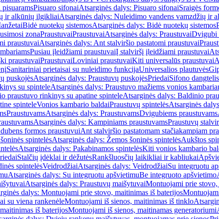
i pisuarams
Pisuaro sifonai
Atsarginės dalys: Pisuaro sifonai
Sraigės form
r alkūnių ilgikliai
Atsarginės dalys: Nuleidimo vandens vamzdžių ir alk
anžetai
Bidė nuotekų sistemos
Atsarginės dalys: Bidė nuotekų sistemos
usimosi zona
Praustuvai
Praustuvai
Atsarginės dalys: Praustuvai
Dvigubi 
mi praustuvai
Atsarginės dalys: Ant stalviršio pastatomi praustuvai
Praus
ambariams
Pusiau įleidžiami praustuvai
Į stalviršį įleidžiami praustuvai
Ats
ki praustuvai
Praustuvai
Loviniai praustuvai
Kiti universalūs praustuvai
A
enį
Sanitariniai prietaisai su nuleidimo funkcija
Universalios plautuvės
Gip
vų puskojės
Atsarginės dalys: Praustuvų puskojės
Priedai
Sifono dangtelis
inys su spintele
Atsarginės dalys: Praustuvo mažiems vonios kambariam
io praustuvo rinkinys su apatine spintele
Atsarginės dalys: Baldinio prau
tine spintele
Vonios kambario baldai
Praustuvų spintelės
Atsarginės dalys
ms
Praustuvams
Atsarginės dalys: Praustuvams
Dvigubiems praustuvams
raustuvams
Atsarginės dalys: Kampiniams praustuvams
Praustuvų stalvir
m dubens formos praustuvui
Ant stalviršio pastatomam stačiakampiam pra
šoninės spintelės
Atsarginės dalys: Žemos šoninės spintelės
Aukštos spin
ntelės
Atsarginės dalys: Pakabinamos spintelės
Kiti vonios kambario bal
riedai
Stalčių įdėklai ir dėžutės
Rankšluosčių laikikliai ir kabliukai
Apšvie
dinės spintelės
Veidrodžiai
Atsarginės dalys: Veidrodžiai
Su integruotu ap
imu
Atsarginės dalys: Su integruotu apšvietimu
Be integruoto apšvietimo
išytuvai
Atsarginės dalys: Praustuvų maišytuvai
Montuojami prie stovo, 
rginės dalys: Montuojami prie stovo, maitinimas iš baterijos
Montuojami 
ai su viena rankenėle
Montuojami iš sienos, maitinimas iš tinklo
Atsargin
maitinimas iš baterijos
Montuojami iš sienos, maitinamas generatoriumi
sarginės dalys: Dviejų rankenų maišytuvas, montuojamas prie sienos
Pri