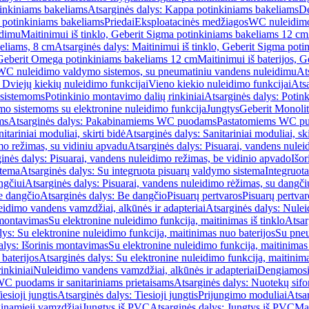
inkiniams bakeliams
Atsarginės dalys: Kappa potinkiniams bakeliams
De
e potinkiniams bakeliams
Priedai
Eksploatacinės medžiagos
WC nuleidimo
idimu
Maitinimui iš tinklo, Geberit Sigma potinkiniams bakeliams 12 cm
keliams, 8 cm
Atsarginės dalys: Maitinimui iš tinklo, Geberit Sigma pot
, Geberit Omega potinkiniams bakeliams 12 cm
Maitinimui iš baterijos, 
WC nuleidimo valdymo sistemos, su pneumatiniu vandens nuleidimu
At
 Dviejų kiekių nuleidimo funkcijai
Vieno kiekio nuleidimo funkcijai
Atsa
 sistemoms
Potinkinio montavimo dalių rinkiniai
Atsarginės dalys: Potin
o sistemoms su elektronine nuleidimo funkcija
Jungtys
Geberit Monolit
ms
Atsarginės dalys: Pakabinamiems WC puodams
Pastatomiems WC p
itariniai moduliai, skirti bidė
Atsarginės dalys: Sanitariniai moduliai, ski
mo režimas, su vidiniu apvadu
Atsarginės dalys: Pisuarai, vandens nulei
inės dalys: Pisuarai, vandens nuleidimo režimas, be vidinio apvado
Išor
stema
Atsarginės dalys: Su integruota pisuarų valdymo sistema
Integruot
ngčiui
Atsarginės dalys: Pisuarai, vandens nuleidimo rėžimas, su dangči
e dangčio
Atsarginės dalys: Be dangčio
Pisuarų pertvaros
Pisuarų pertvar
idimo vandens vamzdžiai, alkūnės ir adapteriai
Atsarginės dalys: Nulei
 montavimas
Su elektronine nuleidimo funkcija, maitinimas iš tinklo
Atsar
lys: Su elektronine nuleidimo funkcija, maitinimas nuo baterijos
Su pneu
alys: Išorinis montavimas
Su elektronine nuleidimo funkcija, maitinimas 
baterijos
Atsarginės dalys: Su elektronine nuleidimo funkcija, maitinima
inkiniai
Nuleidimo vandens vamzdžiai, alkūnės ir adapteriai
Dengiamosi
C puodams ir sanitariniams prietaisams
Atsarginės dalys: Nuotekų sif
iesioji jungtis
Atsarginės dalys: Tiesioji jungtis
Prijungimo moduliai
Atsa
ginamieji vamzdžiai
Jungtys iš PVC
Atsarginės dalys: Jungtys iš PVC
Man