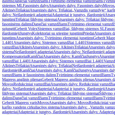
dalims
Dangčiai vamzdžiams
Tvirtinimo elementai vamzdžiams
Tvirtin
sistemos ML
Fasoninės dalys
Atsarginės dalys: Fasoninės dalys
Movos
Alkūnės
Trišakiai
Atsarginės dalys: Trišakiai
„Vamzdis vamzdyje“ karšto
dalys: Neišardomieji adapteriai
Adapteriai ir jungtys, išardomieji
Atsarg
jungtimi
Trišakiai šildymo sistemai
Atsarginės dalys: Trišakiai šildymo 
fasoninėms dalims
Dangčiai vamzdžiams
Tvirtinimo elementai vamzd
sujungti
Geberit Volex
Sistemos vamzdžiai, šildymo sistemos SL
Fasoni
išardomieji
Jungtys
Kolektoriai su sriegine jungtimi
Priedai
Atsarginės d
jungtims
Atsarginės dalys: Tvirtinimo elementai jungtims
Geberit Mapre
1.4401
Atsarginės dalys: Sistemos vamzdžiai 1.4401
Sistemos vamzdži
vamzdžiai
Alkūnės
Atsarginės dalys: Alkūnės
Trišakiai
Atsarginės dalys:
sistema
Neišardomieji adapteriai
Atsarginės dalys: Neišardomieji adapte
Kompensatoriai
Kamščiai
Atsarginės dalys: Kamščiai
Jungtys
Atsarginė
vamzdžiai 1.4401
Atsarginės dalys: Sistemos vamzdžiai 1.4401
Vamzd
Alkūnės
Trišakiai
Atsarginės dalys: Trišakiai
Neišardomieji adapteriai
At
išardomieji
Kamščiai
Atsarginės dalys: Kamščiai
Jungtys
Atsarginės dal
vamzdžiams ir fasoninėms dalims
Tvirtinimo elementai vamzdžiams
Tv
Mapress anglinis plienas
Geberit Mapress anglinis plienas
Atsarginės d
Movos
Redukciniai vamzdžiai
Atsarginės dalys: Redukciniai vamzdžia
dalys: Neišardomieji adapteriai
Adapteriai ir jungtys, išardomieji
Atsarg
šildymo sistemai
Atsarginės dalys: Trišakiai šildymo sistemai
Šildymo s
dalims
Dangčiai vamzdžiams
Tvirtinimo elementai vamzdžiams
Tvirtin
Geberit Mapress varis
Movos
Atsarginės dalys: Movos
Redukciniai va
karšto vandens cirkuliacijos sistema
Atsarginės dalys: „Vamzdis vamzdy
adapteriai
Adapteriai ir jungtys, išardomieji
Atsarginės dalys: Adapteriai