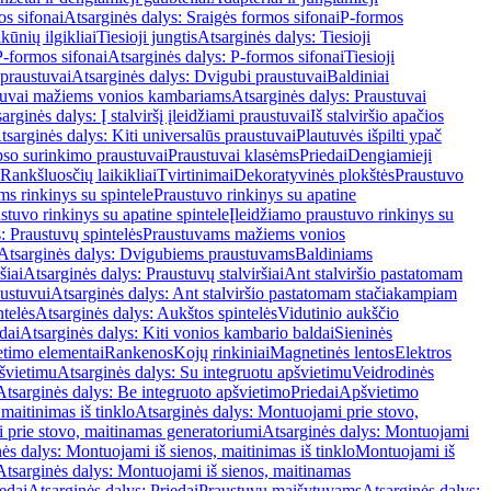
os sifonai
Atsarginės dalys: Sraigės formos sifonai
P-formos
ūnių ilgikliai
Tiesioji jungtis
Atsarginės dalys: Tiesioji
P-formos sifonai
Atsarginės dalys: P-formos sifonai
Tiesioji
praustuvai
Atsarginės dalys: Dvigubi praustuvai
Baldiniai
tuvai mažiems vonios kambariams
Atsarginės dalys: Praustuvai
arginės dalys: Į stalviršį įleidžiami praustuvai
Iš stalviršio apačios
tsarginės dalys: Kiti universalūs praustuvai
Plautuvės išpilti ypač
so surinkimo praustuvai
Praustuvai klasėms
Priedai
Dengiamieji
Rankšluosčių laikikliai
Tvirtinimai
Dekoratyvinės plokštės
Praustuvo
s rinkinys su spintele
Praustuvo rinkinys su apatine
stuvo rinkinys su apatine spintele
Įleidžiamo praustuvo rinkinys su
: Praustuvų spintelės
Praustuvams mažiems vonios
Atsarginės dalys: Dvigubiems praustuvams
Baldiniams
šiai
Atsarginės dalys: Praustuvų stalviršiai
Ant stalviršio pastatomam
ustuvui
Atsarginės dalys: Ant stalviršio pastatomam stačiakampiam
telės
Atsarginės dalys: Aukštos spintelės
Vidutinio aukščio
dai
Atsarginės dalys: Kiti vonios kambario baldai
Sieninės
timo elementai
Rankenos
Kojų rinkiniai
Magnetinės lentos
Elektros
švietimu
Atsarginės dalys: Su integruotu apšvietimu
Veidrodinės
Atsarginės dalys: Be integruoto apšvietimo
Priedai
Apšvietimo
maitinimas iš tinklo
Atsarginės dalys: Montuojami prie stovo,
prie stovo, maitinamas generatoriumi
Atsarginės dalys: Montuojami
ės dalys: Montuojami iš sienos, maitinimas iš tinklo
Montuojami iš
Atsarginės dalys: Montuojami iš sienos, maitinamas
edai
Atsarginės dalys: Priedai
Praustuvų maišytuvams
Atsarginės dalys: