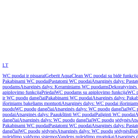
LT
WC puodai ir pisuarai
Geberit AquaClean WC puodai su bidė funkcij
Pakabinami WC puodai
Pastatomi WC puodai
Atsarginės dalys: Past
puodams
Atsarginės dalys: Keraminiams WC puodams
Dekoratyvinės 
apiplovimo funkcija
Priedai
WC puodams su apiplovimo funkcija
WC p
ir WC puodų dangčiai
Pakabinami WC puodai
Atsarginės dalys: Pak
išoriniams bakeliams montuoti
Atsarginės dalys: WC puodai išoriniam
puodų
WC puodų dangčiai
Atsarginės dalys: WC puodų dangčiai
WC p
puodai
Atsarginės dalys: Paaukštinti WC puodai
Pailginti WC puodai
A
dangčiai
Atsarginės dalys: WC puodų dangčiai
WC puodų sėdynės
Ats
Pakabinami WC puodai
Pastatomi WC puodai
Atsarginės dalys: Past
dangčiai
WC puodų sėdynės
Atsarginės dalys: WC puodų sėdynės
Bid
nuleidimo valdymo sistemos
Vandens nuleidimo mygtukai
Atsarginės 