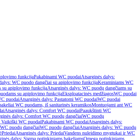
iplovimo funkcija
Pakabinami WC puodai
Atsarginės dalys:
dalys: WC puodo dangčiai su apiplovimo funkcija
Keraminiams WC
su apiplovimo funkcija
Atsarginės dalys: WC puodų dangčiams su
odams su apiplovimo funkcija
Eksploatacinės medžiagos
WC puodai
WC puodai
Atsarginės dalys: Pastatomi WC puodai
WC puodai
 bakeliai WC puodams, iš sanitarinės keramikos
Montuojami ant WC
ai
Atsarginės dalys: Comfort WC puodai
Paaukštinti WC
rginės dalys: Comfort WC puodų dangčiai
WC puodų
: Vaikiški WC puodai
Pakabinami WC puodai
Atsarginės dalys:
ki WC puodų dangčiai
WC puodų dangčiai
Atsarginės dalys: WC puodų
ė
Priedai
Atsarginės dalys: Priedai
Vandens nuleidimo mygtukai ir WC
ginės dalys: Sigma potinkiniams bakeliams
Omega potinkiniams