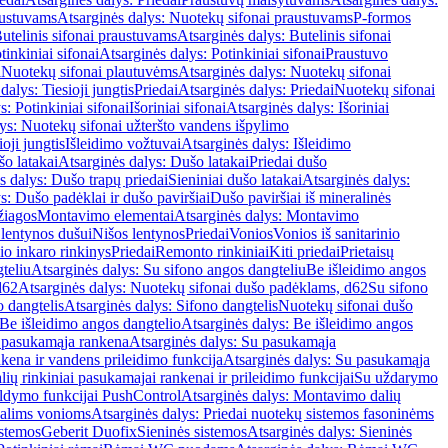
austuvams
Atsarginės dalys: Nuotekų sifonai praustuvams
P-formos
utelinis sifonai praustuvams
Atsarginės dalys: Butelinis sifonai
tinkiniai sifonai
Atsarginės dalys: Potinkiniai sifonai
Praustuvo
i
Nuotekų sifonai plautuvėms
Atsarginės dalys: Nuotekų sifonai
dalys: Tiesioji jungtis
Priedai
Atsarginės dalys: Priedai
Nuotekų sifonai
s: Potinkiniai sifonai
Išoriniai sifonai
Atsarginės dalys: Išoriniai
ys: Nuotekų sifonai užteršto vandens išpylimo
oji jungtis
Išleidimo vožtuvai
Atsarginės dalys: Išleidimo
o latakai
Atsarginės dalys: Dušo latakai
Priedai dušo
s dalys: Dušo trapų priedai
Sieniniai dušo latakai
Atsarginės dalys:
s: Dušo padėklai ir dušo paviršiai
Dušo paviršiai iš mineralinės
žiagos
Montavimo elementai
Atsarginės dalys: Montavimo
 lentynos dušui
Nišos lentynos
Priedai
Vonios
Vonios iš sanitarinio
nio inkaro rinkinys
Priedai
Remonto rinkiniai
Kiti priedai
Prietaisų
teliu
Atsarginės dalys: Su sifono angos dangteliu
Be išleidimo angos
d62
Atsarginės dalys: Nuotekų sifonai dušo padėklams, d62
Su sifono
o dangtelis
Atsarginės dalys: Sifono dangtelis
Nuotekų sifonai dušo
Be išleidimo angos dangtelio
Atsarginės dalys: Be išleidimo angos
 pasukamąja rankena
Atsarginės dalys: Su pasukamąja
kena ir vandens prileidimo funkcija
Atsarginės dalys: Su pasukamąja
ių rinkiniai pasukamajai rankenai ir prileidimo funkcijai
Su uždarymo
aldymo funkcijai PushControl
Atsarginės dalys: Montavimo dalių
dalims vonioms
Atsarginės dalys: Priedai nuotekų sistemos fasoninėms
istemos
Geberit Duofix
Sieninės sistemos
Atsarginės dalys: Sieninės