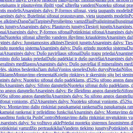
etaisams ir plautuvėms išpilti ypač užterštą vandenį
Nuotekų sifonai pr
ntis modelis
Atsarginės dalys: P-formos sifonai, vietą taupantis modelis
B
arginės dalys: Buteliniai sifonai praustuvams, vietą taupantis modelis
Po
s alkūnės
Dangčiai
Tarpinės
Persiliejimo vamzdžiai
Prailginimai
Įjungima
ės jungtys
Atsarginės dalys: Plautuvės jungtys
Tiesioji jungtis
Atsarginės 
onai
Atsarginės dalys: P-formos sifonai
Potinkiniai sifonai
Atsarginės daly
dai
Nuotekų sifonai užteršto vandens išpylimo kriauklėms
Atsarginės dal
rginės dalys: Jungiamosios alkūnės
Tiesioji jungtis
Atsarginės dalys: Tiesi
indų nuotekų sistema
Atsarginės dalys: Dušo grindų nuotekų sistema
Duš
ai
Atsarginės dalys: Dušo paviršiaus sifonai
Dušo trapų priedai
Atsarginė
eninių dušo latakų priedai
Dušo padėklai ir dušo paviršiai
Atsarginės daly
neralinės medžiagos
Atsarginės dalys: Dušo paviršiai iš mineralinės med
elės, skirtos beslenksčiam dušui
Vonios sienelės
Dušo durys
Priedai
Nišos
dikiams
Montavimo elementai
Kojelių rinkinys ir skersinių sijų bei sieni
ginės dalys: Nuotekų sifonai dušo padėklams, d52
Su sifono angos dang
lis
Atsarginės dalys: Sifono dangtelis
Nuotekų sifonai dušo padėklams, 
mo angos dangtelio
Atsarginės dalys: Be išleidimo angos dangtelio
Sifon
90
Su sifono angos dangteliu
Atsarginės dalys: Su sifono angos dangteliu
ifonai vonioms, d52
Atsarginės dalys: Nuotekų sifonai vonioms, d52
Su
lys: Montavimo dalių rinkiniai pasukamajai rankenai
Su pasukamąja ran
amajai rankenai ir prileidimo funkcijai
Atsarginės dalys: Montavimo dal
paudimu funkcija PushControl
Montavimo dalių rinkiniai mygtukinio v
tsarginės dalys: Su vožtuvo akle
Priedai nuotekų sistemos fasoninėms 
otinkiniai vamzdžio pertraukikliai
Vandens tiekimo jungtys
Potinkinės s