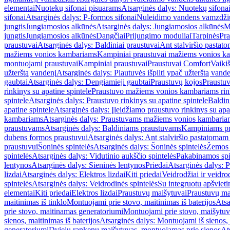
elementai
Nuotekų sifonai pisuarams
Atsarginės dalys: Nuotekų sifona
sifonai
Atsarginės dalys: P-formos sifonai
Nuleidimo vandens vamzdžių i
jungtis
Jungiamosios alkūnės
Atsarginės dalys: Jungiamosios alkūnės
M
jungtis
Jungiamosios alkūnės
Dangčiai
Prijungimo moduliai
Tarpinės
Pra
praustuvai
Atsarginės dalys: Baldiniai praustuvai
Ant stalviršio pastato
mažiems vonios kambariams
Kampiniai praustuvai mažiems vonios k
montuojami praustuvai
Kampiniai praustuvai
Praustuvai Comfort
Vaikiš
užterštą vandenį
Atsarginės dalys: Plautuvės išpilti ypač užterštą vand
gaubtai
Atsarginės dalys: Dengiamieji gaubtai
Praustuvų kojos
Praustu
rinkinys su apatine spintele
Praustuvo mažiems vonios kambariams rink
spintele
Atsarginės dalys: Praustuvo rinkinys su apatine spintele
Baldin
apatine spintele
Atsarginės dalys: Įleidžiamo praustuvo rinkinys su apa
kambariams
Atsarginės dalys: Praustuvams mažiems vonios kambaria
praustuvams
Atsarginės dalys: Baldiniams praustuvams
Kampiniams p
dubens formos praustuvui
Atsarginės dalys: Ant stalviršio pastatoma
praustuvui
Šoninės spintelės
Atsarginės dalys: Šoninės spintelės
Žemos 
spintelės
Atsarginės dalys: Vidutinio aukščio spintelės
Pakabinamos spi
lentynos
Atsarginės dalys: Sieninės lentynos
Priedai
Atsarginės dalys: P
lizdai
Atsarginės dalys: Elektros lizdai
Kiti priedai
Veidrodžiai ir veidro
spintelės
Atsarginės dalys: Veidrodinės spintelės
Su integruotu apšviet
elementai
Kiti priedai
Elektros lizdai
Praustuvų maišytuvai
Praustuvų ma
maitinimas iš tinklo
Montuojami prie stovo, maitinimas iš baterijos
Atsa
prie stovo, maitinamas generatoriumi
Montuojami prie stovo, maišytuv
sienos, maitinimas iš baterijos
Atsarginės dalys: Montuojami iš sienos, 
generatoriumi
Dviejų rankenų maišytuvas, montuojamas prie sienos
At